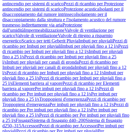
antincendio per sistemi di scarico
Pezzi di ricambio per Protezione
antincendio per sistemi di scarico
Protezione acustica
Isolanti per il
disaccoppiamento dal rumore intrinseco
Isolamento per il
disaccoppiamento dalla struttura e l'isolamento acustico del rumore
trasmesso indirettamente via aria
Protezione
dall'umidità
Impermeabilizzazione
Valvole di ventilazione per
scarico
Valvole di ventilazione
Valvole di ritegno a risparmio
energetico
Scarico per tetti Geberit Pluvia
Imbuti per pluviali
Pezzi di
ricambio per Imbuti per pluviali
Imbuti per pluviali fino a 12 l/s
Pezzi
di ricambio per Imbuti per pluviali fino a 12 l/s
Imbuti per pluviali
fino a 25 l/s
Pezzi di ricambio per Imbuti per pluviali fino a 25
l/s
Imbuti per pluviali per canali di gronda
Pezzi di ricambio per
Imbuti per pluviali per canali di gronda
Imbuti per pluviali fino a 12
l/s
Pezzi di ricambio per Imbuti per pluviali fino a 12 l/s
Imbuti per
pluviali fino a 25 l/s
Pezzi di ricambio per Imbuti per pluviali fino a
25 l/s
Elementi barriera al vapore
Pezzi di ricambio per Elementi
barriera al vapore
Per imbuti per pluviali fino a 12 l/s
Pezzi di
ricambio per Per imbuti per pluviali fino a 12 l/s
Per imbuti per
pluviali fino a 25 l/s
Troppopieni d'emergenza
Pezzi di ricambio per
Troppopieni d'emergenza
Per imbuti per pluviali fino a 12 l/s
Pezzi di
ricambio per Per imbuti per pluviali fino a 12 l/s
Per imbuti per
pluviali fino a 25 l/s
Pezzi di ricambio per Per imbuti per pluviali fino
a 25 l/s
Fissaggi
Sistema di fissaggio d40–200
Sistema di fissaggio
d250–315
Accessori
Pezzi di ricambio per Accessori
Per imbuti per
pluviali
Pezzi di ricambio per Per imbuti per pluviali
Per