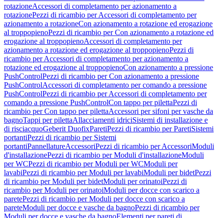
rotazione
Accessori di completamento per azionamento a
rotazione
Pezzi di ricambio per Accessori di completamento per
azionamento a rotazione
Con azionamento a rotazione ed erogazione
al troppopieno
Pezzi di ricambio per Con azionamento a rotazione ed
erogazione al troppopieno
Accessori di completamento per
azionamento a rotazione ed erogazione al troppopieno
Pezzi di
ricambio per Accessori di completamento per azionamento a
rotazione ed erogazione al troppopieno
Con azionamento a pressione
PushControl
Pezzi di ricambio per Con azionamento a pressione
PushControl
Accessori di completamento per comando a pressione
PushControl
Pezzi di ricambio per Accessori di completamento per
comando a pressione PushControl
Con tappo per piletta
Pezzi di
ricambio per Con tappo per piletta
Accessori per sifoni per vasche da
bagno
Tappi per piletta
Allacciamenti idrici
Sistemi di installazione e
di risciacquo
Geberit Duofix
Pareti
Pezzi di ricambio per Pareti
Sistemi
portanti
Pezzi di ricambio per Sistemi
portanti
Pannellature
Accessori
Pezzi di ricambio per Accessori
Moduli
d'installazione
Pezzi di ricambio per Moduli d'installazione
Moduli
per WC
Pezzi di ricambio per Moduli per WC
Moduli per
lavabi
Pezzi di ricambio per Moduli per lavabi
Moduli per bidet
Pezzi
di ricambio per Moduli per bidet
Moduli per orinatoi
Pezzi di
ricambio per Moduli per orinatoi
Moduli per docce con scarico a
parete
Pezzi di ricambio per Moduli per docce con scarico a
parete
Moduli per docce e vasche da bagno
Pezzi di ricambio per
Moduli per docce e vasche da bagno
Elementi per pareti di