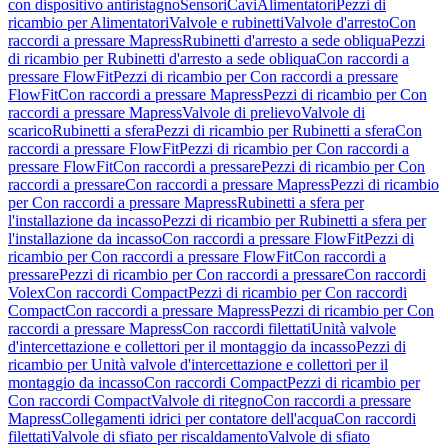
con dispositivo antiristagno
Sensori
Cavi
Alimentatori
Pezzi di
ricambio per Alimentatori
Valvole e rubinetti
Valvole d'arresto
Con
raccordi a pressare Mapress
Rubinetti d'arresto a sede obliqua
Pezzi
di ricambio per Rubinetti d'arresto a sede obliqua
Con raccordi a
pressare FlowFit
Pezzi di ricambio per Con raccordi a pressare
FlowFit
Con raccordi a pressare Mapress
Pezzi di ricambio per Con
raccordi a pressare Mapress
Valvole di prelievo
Valvole di
scarico
Rubinetti a sfera
Pezzi di ricambio per Rubinetti a sfera
Con
raccordi a pressare FlowFit
Pezzi di ricambio per Con raccordi a
pressare FlowFit
Con raccordi a pressare
Pezzi di ricambio per Con
raccordi a pressare
Con raccordi a pressare Mapress
Pezzi di ricambio
per Con raccordi a pressare Mapress
Rubinetti a sfera per
l'installazione da incasso
Pezzi di ricambio per Rubinetti a sfera per
l'installazione da incasso
Con raccordi a pressare FlowFit
Pezzi di
ricambio per Con raccordi a pressare FlowFit
Con raccordi a
pressare
Pezzi di ricambio per Con raccordi a pressare
Con raccordi
Volex
Con raccordi Compact
Pezzi di ricambio per Con raccordi
Compact
Con raccordi a pressare Mapress
Pezzi di ricambio per Con
raccordi a pressare Mapress
Con raccordi filettati
Unità valvole
d'intercettazione e collettori per il montaggio da incasso
Pezzi di
ricambio per Unità valvole d'intercettazione e collettori per il
montaggio da incasso
Con raccordi Compact
Pezzi di ricambio per
Con raccordi Compact
Valvole di ritegno
Con raccordi a pressare
Mapress
Collegamenti idrici per contatore dell'acqua
Con raccordi
filettati
Valvole di sfiato per riscaldamento
Valvole di sfiato