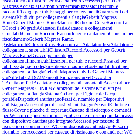
riscaldamento
Chiusure per riscaldamento
Accessori per Geberit
Mapress Acciaio al Carbonio
Impermeabilizzazioni per tubi e
raccordi
Fissaggi per tubi
Fissaggi per collegamenti
Guarnizioni del
sistema
Kit di viti per collegamenti a flangia
Geberit Mapress
Rame
Geberit Mapress Rame
Manicotti
Riduzioni
Curve
Raccordi a
T
Croci a 90 gradi
Adattatori fissi
Adattatori e collegamenti,
smontabili
Chiusure
Raccordi
Raccordi per riscaldamento
Chiusure per
riscaldamento
Geberit Mapress Rame,
gas
Manicotti
Riduzioni
Curve
Raccordi a T
Adattatori fissi
Adattatori e
collegamenti, smontabili
Chiusure
Raccordi
Accessori per Geberit
Mapress Rame
Disaccoppiamenti per
collegamenti
Impermeabilizzazioni per tubi e raccordi
Fissaggi per
tubi
Fissaggi per collegamenti
Guarnizioni del sistema
Kit di viti per
collegamenti a flangia
Geberit Mapress CuNiFe
Geberit Mapress
CuNiFe
Tubi 2.1972
Manicotti
Riduzioni
Curve
Raccordi a
T
Adattatori fissi
Adattatori e collegamenti, smontabili
Accessori per
Geberit Mapress CuNiFe
Guarnizioni del sistema
Kit di viti per
collegamenti a flangia
Sistema Geberit per l’Igiene dell’acqua
potabile
Dispositivi antiristagno
Pezzi di ricambio per Dispositivi
antiristagno
Accessori per dispositivi antiristagno
Sensori
Riduttore di
flusso
Cover e placche di copertura
Cassette di risciacquo e comandi
per WC con dispositivo antiristagno
Cassette di risciacquo da incasso
con dispositivo antiristagno integrato
Accessori per cassette di
risciacquo e comandi per WC con dispositivo antiristagno
Pezzi di
ricambio per Accessori per cassette di risciacquo e comandi per WC