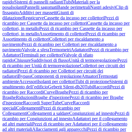
rapido
Sistemi di pannelli radianti
Tubi
Materiali per la
posa
Isolanti
Pannelli sagomati
Bande perimetrali
Nastri adesivi
Clip di
fissaggio
Additivi per massetti
Giunti di
dilatazione
Reggicurve
Cassette da incasso per collettori
Pezzi di
ricambio per Cassette da incasso per collettori
Cassette da incasso per
collettori, in metallo
Pezzi di ricambio per Cassette da incasso per
collettori, in metallo
Assortimento di collettori
Pezzi di ricambio per
Assortimento di collettori
Collettori per riscaldamento a
pavimento
Pezzi di ricambio per Collettori per riscaldamento a
pavimento
Valvole a sfera
Termometri
Adattatori
Pezzi di ricambio per
Adattatori
Terminali per collettori
Valvole di sfiato
rapido
Chiusure
Suddivisori di flusso
Unità di termoregolazione
Pezzi
di ricambio per Unità di termoregolazione
Collettori per circuiti dei
radiatori
Pezzi di ricambio per Collettori per circuiti dei
radiatori
Bypass
Componenti di regolazione
Attuatori
Termostati
ambiente
Accessori
Isolanti per collettori
Tubi di protezione
Sistemi di
smaltimento dell’edificio
Geberit Silent-db20
Tubi
Raccordi
Pezzi di
ricambio per Raccordi
Curve
Braghe
Pezzi di ricambio per
Braghe
Riduzioni
Braghe d'ispezione
Pezzi di ricambio per Braghe
d'ispezione
Raccordi SuperTube
Curve
Raccordi
speciali
Collegamenti
Pezzi di ricambio per
Collegamenti
Collegamenti a saldare
Congiunzioni ad innesto
Pezzi di
ricambio per Congiunzioni ad innesto
Adattatori per il collegamento
ad altri materiali
Pezzi di ricambio per Adattatori per il collegamento
ad altri materiali
Allacciamenti agli apparecchi
Pezzi di ricambio per