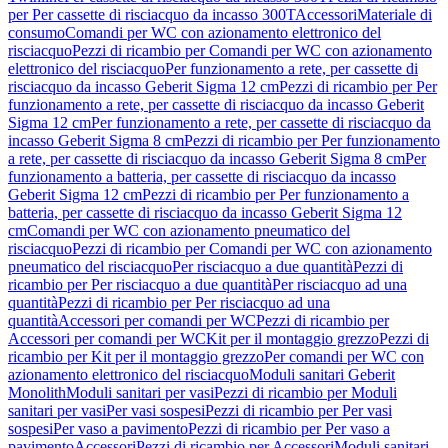
per Per cassette di risciacquo da incasso 300T
Accessori
Materiale di
consumo
Comandi per WC con azionamento elettronico del
risciacquo
Pezzi di ricambio per Comandi per WC con azionamento
elettronico del risciacquo
Per funzionamento a rete, per cassette di
risciacquo da incasso Geberit Sigma 12 cm
Pezzi di ricambio per Per
funzionamento a rete, per cassette di risciacquo da incasso Geberit
Sigma 12 cm
Per funzionamento a rete, per cassette di risciacquo da
incasso Geberit Sigma 8 cm
Pezzi di ricambio per Per funzionamento
a rete, per cassette di risciacquo da incasso Geberit Sigma 8 cm
Per
funzionamento a batteria, per cassette di risciacquo da incasso
Geberit Sigma 12 cm
Pezzi di ricambio per Per funzionamento a
batteria, per cassette di risciacquo da incasso Geberit Sigma 12
cm
Comandi per WC con azionamento pneumatico del
risciacquo
Pezzi di ricambio per Comandi per WC con azionamento
pneumatico del risciacquo
Per risciacquo a due quantità
Pezzi di
ricambio per Per risciacquo a due quantità
Per risciacquo ad una
quantità
Pezzi di ricambio per Per risciacquo ad una
quantità
Accessori per comandi per WC
Pezzi di ricambio per
Accessori per comandi per WC
Kit per il montaggio grezzo
Pezzi di
ricambio per Kit per il montaggio grezzo
Per comandi per WC con
azionamento elettronico del risciacquo
Moduli sanitari Geberit
Monolith
Moduli sanitari per vasi
Pezzi di ricambio per Moduli
sanitari per vasi
Per vasi sospesi
Pezzi di ricambio per Per vasi
sospesi
Per vaso a pavimento
Pezzi di ricambio per Per vaso a
pavimento
Accessori
Pezzi di ricambio per Accessori
Moduli sanitari