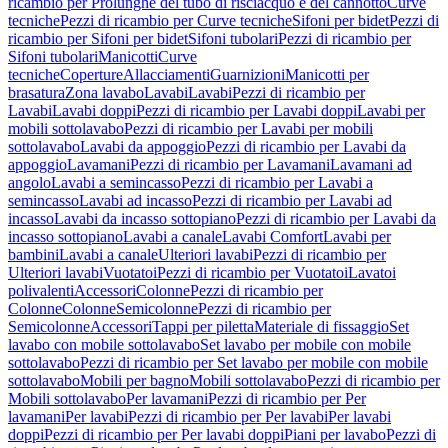
ricambio per Prolunghe del tubo di risciacquo e del cannotto
Curve
tecniche
Pezzi di ricambio per Curve tecniche
Sifoni per bidet
Pezzi di
ricambio per Sifoni per bidet
Sifoni tubolari
Pezzi di ricambio per
Sifoni tubolari
Manicotti
Curve
tecniche
Coperture
Allacciamenti
Guarnizioni
Manicotti per
brasatura
Zona lavabo
Lavabi
Lavabi
Pezzi di ricambio per
Lavabi
Lavabi doppi
Pezzi di ricambio per Lavabi doppi
Lavabi per
mobili sottolavabo
Pezzi di ricambio per Lavabi per mobili
sottolavabo
Lavabi da appoggio
Pezzi di ricambio per Lavabi da
appoggio
Lavamani
Pezzi di ricambio per Lavamani
Lavamani ad
angolo
Lavabi a semincasso
Pezzi di ricambio per Lavabi a
semincasso
Lavabi ad incasso
Pezzi di ricambio per Lavabi ad
incasso
Lavabi da incasso sottopiano
Pezzi di ricambio per Lavabi da
incasso sottopiano
Lavabi a canale
Lavabi Comfort
Lavabi per
bambini
Lavabi a canale
Ulteriori lavabi
Pezzi di ricambio per
Ulteriori lavabi
Vuotatoi
Pezzi di ricambio per Vuotatoi
Lavatoi
polivalenti
Accessori
Colonne
Pezzi di ricambio per
Colonne
Colonne
Semicolonne
Pezzi di ricambio per
Semicolonne
Accessori
Tappi per piletta
Materiale di fissaggio
Set
lavabo con mobile sottolavabo
Set lavabo per mobile con mobile
sottolavabo
Pezzi di ricambio per Set lavabo per mobile con mobile
sottolavabo
Mobili per bagno
Mobili sottolavabo
Pezzi di ricambio per
Mobili sottolavabo
Per lavamani
Pezzi di ricambio per Per
lavamani
Per lavabi
Pezzi di ricambio per Per lavabi
Per lavabi
doppi
Pezzi di ricambio per Per lavabi doppi
Piani per lavabo
Pezzi di