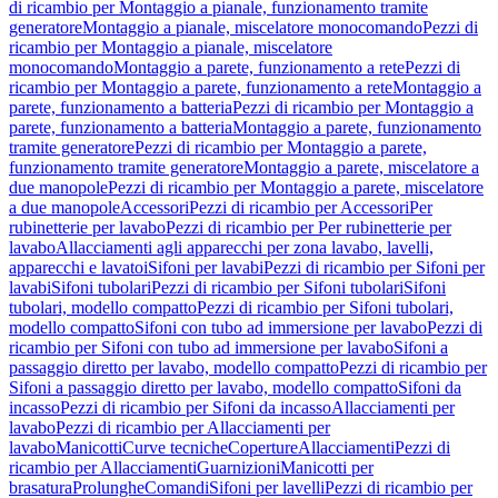
di ricambio per Montaggio a pianale, funzionamento tramite
generatore
Montaggio a pianale, miscelatore monocomando
Pezzi di
ricambio per Montaggio a pianale, miscelatore
monocomando
Montaggio a parete, funzionamento a rete
Pezzi di
ricambio per Montaggio a parete, funzionamento a rete
Montaggio a
parete, funzionamento a batteria
Pezzi di ricambio per Montaggio a
parete, funzionamento a batteria
Montaggio a parete, funzionamento
tramite generatore
Pezzi di ricambio per Montaggio a parete,
funzionamento tramite generatore
Montaggio a parete, miscelatore a
due manopole
Pezzi di ricambio per Montaggio a parete, miscelatore
a due manopole
Accessori
Pezzi di ricambio per Accessori
Per
rubinetterie per lavabo
Pezzi di ricambio per Per rubinetterie per
lavabo
Allacciamenti agli apparecchi per zona lavabo, lavelli,
apparecchi e lavatoi
Sifoni per lavabi
Pezzi di ricambio per Sifoni per
lavabi
Sifoni tubolari
Pezzi di ricambio per Sifoni tubolari
Sifoni
tubolari, modello compatto
Pezzi di ricambio per Sifoni tubolari,
modello compatto
Sifoni con tubo ad immersione per lavabo
Pezzi di
ricambio per Sifoni con tubo ad immersione per lavabo
Sifoni a
passaggio diretto per lavabo, modello compatto
Pezzi di ricambio per
Sifoni a passaggio diretto per lavabo, modello compatto
Sifoni da
incasso
Pezzi di ricambio per Sifoni da incasso
Allacciamenti per
lavabo
Pezzi di ricambio per Allacciamenti per
lavabo
Manicotti
Curve tecniche
Coperture
Allacciamenti
Pezzi di
ricambio per Allacciamenti
Guarnizioni
Manicotti per
brasatura
Prolunghe
Comandi
Sifoni per lavelli
Pezzi di ricambio per