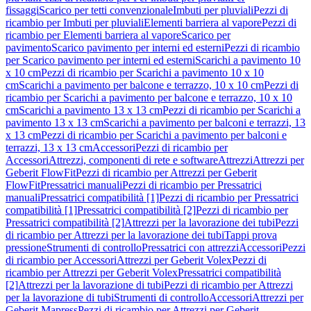
fissaggi
Scarico per tetti convenzionale
Imbuti per pluviali
Pezzi di
ricambio per Imbuti per pluviali
Elementi barriera al vapore
Pezzi di
ricambio per Elementi barriera al vapore
Scarico per
pavimento
Scarico pavimento per interni ed esterni
Pezzi di ricambio
per Scarico pavimento per interni ed esterni
Scarichi a pavimento 10
x 10 cm
Pezzi di ricambio per Scarichi a pavimento 10 x 10
cm
Scarichi a pavimento per balcone e terrazzo, 10 x 10 cm
Pezzi di
ricambio per Scarichi a pavimento per balcone e terrazzo, 10 x 10
cm
Scarichi a pavimento 13 x 13 cm
Pezzi di ricambio per Scarichi a
pavimento 13 x 13 cm
Scarichi a pavimento per balconi e terrazzi, 13
x 13 cm
Pezzi di ricambio per Scarichi a pavimento per balconi e
terrazzi, 13 x 13 cm
Accessori
Pezzi di ricambio per
Accessori
Attrezzi, componenti di rete e software
Attrezzi
Attrezzi per
Geberit FlowFit
Pezzi di ricambio per Attrezzi per Geberit
FlowFit
Pressatrici manuali
Pezzi di ricambio per Pressatrici
manuali
Pressatrici compatibilità [1]
Pezzi di ricambio per Pressatrici
compatibilità [1]
Pressatrici compatibilità [2]
Pezzi di ricambio per
Pressatrici compatibilità [2]
Attrezzi per la lavorazione dei tubi
Pezzi
di ricambio per Attrezzi per la lavorazione dei tubi
Tappi prova
pressione
Strumenti di controllo
Pressatrici con attrezzi
Accessori
Pezzi
di ricambio per Accessori
Attrezzi per Geberit Volex
Pezzi di
ricambio per Attrezzi per Geberit Volex
Pressatrici compatibilità
[2]
Attrezzi per la lavorazione di tubi
Pezzi di ricambio per Attrezzi
per la lavorazione di tubi
Strumenti di controllo
Accessori
Attrezzi per
Geberit Mapress
Pezzi di ricambio per Attrezzi per Geberit