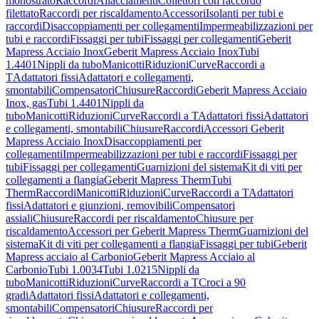
monostrato
Raccordi
Allacciamenti
Collettori con raccordo
filettato
Raccordi per riscaldamento
Accessori
Isolanti per tubi e
raccordi
Disaccoppiamenti per collegamenti
Impermeabilizzazioni per
tubi e raccordi
Fissaggi per tubi
Fissaggi per collegamenti
Geberit
Mapress Acciaio Inox
Geberit Mapress Acciaio Inox
Tubi
1.4401
Nippli da tubo
Manicotti
Riduzioni
Curve
Raccordi a
T
Adattatori fissi
Adattatori e collegamenti,
smontabili
Compensatori
Chiusure
Raccordi
Geberit Mapress Acciaio
Inox, gas
Tubi 1.4401
Nippli da
tubo
Manicotti
Riduzioni
Curve
Raccordi a T
Adattatori fissi
Adattatori
e collegamenti, smontabili
Chiusure
Raccordi
Accessori Geberit
Mapress Acciaio Inox
Disaccoppiamenti per
collegamenti
Impermeabilizzazioni per tubi e raccordi
Fissaggi per
tubi
Fissaggi per collegamenti
Guarnizioni del sistema
Kit di viti per
collegamenti a flangia
Geberit Mapress Therm
Tubi
Therm
Raccordi
Manicotti
Riduzioni
Curve
Raccordi a T
Adattatori
fissi
Adattatori e giunzioni, removibili
Compensatori
assiali
Chiusure
Raccordi per riscaldamento
Chiusure per
riscaldamento
Accessori per Geberit Mapress Therm
Guarnizioni del
sistema
Kit di viti per collegamenti a flangia
Fissaggi per tubi
Geberit
Mapress acciaio al Carbonio
Geberit Mapress Acciaio al
Carbonio
Tubi 1.0034
Tubi 1.0215
Nippli da
tubo
Manicotti
Riduzioni
Curve
Raccordi a T
Croci a 90
gradi
Adattatori fissi
Adattatori e collegamenti,
smontabili
Compensatori
Chiusure
Raccordi per