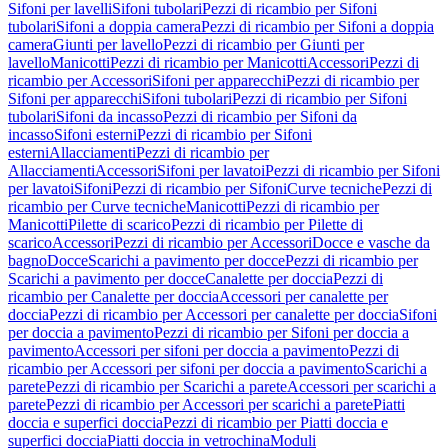
Sifoni per lavelli
Sifoni tubolari
Pezzi di ricambio per Sifoni
tubolari
Sifoni a doppia camera
Pezzi di ricambio per Sifoni a doppia
camera
Giunti per lavello
Pezzi di ricambio per Giunti per
lavello
Manicotti
Pezzi di ricambio per Manicotti
Accessori
Pezzi di
ricambio per Accessori
Sifoni per apparecchi
Pezzi di ricambio per
Sifoni per apparecchi
Sifoni tubolari
Pezzi di ricambio per Sifoni
tubolari
Sifoni da incasso
Pezzi di ricambio per Sifoni da
incasso
Sifoni esterni
Pezzi di ricambio per Sifoni
esterni
Allacciamenti
Pezzi di ricambio per
Allacciamenti
Accessori
Sifoni per lavatoi
Pezzi di ricambio per Sifoni
per lavatoi
Sifoni
Pezzi di ricambio per Sifoni
Curve tecniche
Pezzi di
ricambio per Curve tecniche
Manicotti
Pezzi di ricambio per
Manicotti
Pilette di scarico
Pezzi di ricambio per Pilette di
scarico
Accessori
Pezzi di ricambio per Accessori
Docce e vasche da
bagno
Docce
Scarichi a pavimento per docce
Pezzi di ricambio per
Scarichi a pavimento per docce
Canalette per doccia
Pezzi di
ricambio per Canalette per doccia
Accessori per canalette per
doccia
Pezzi di ricambio per Accessori per canalette per doccia
Sifoni
per doccia a pavimento
Pezzi di ricambio per Sifoni per doccia a
pavimento
Accessori per sifoni per doccia a pavimento
Pezzi di
ricambio per Accessori per sifoni per doccia a pavimento
Scarichi a
parete
Pezzi di ricambio per Scarichi a parete
Accessori per scarichi a
parete
Pezzi di ricambio per Accessori per scarichi a parete
Piatti
doccia e superfici doccia
Pezzi di ricambio per Piatti doccia e
superfici doccia
Piatti doccia in vetrochina
Moduli