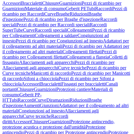
Accessori
Braccialetti
Chiusure
Guarnizioni
Pezzi di ricambio per
Guarnizioni
Materiale di consumo
Geberit PE
Tubi
Raccordi
Pezzi di
ricambio per Raccordi
Curve
Braghe
Riduzioni
Braghe
d'ispezione
Pezzi di ricambio per Braghe d'ispezione
Raccordi
speciali
Pezzi di ricambio per Raccordi speciali
Raccordi
SuperTube
Curve
Raccordi speciali
Collegamenti
Pezzi di ricambio
per Collegamenti
Collegamenti a saldare
Congiunzioni ad
innesto
Pezzi di ricambio per Congiunzioni ad innesto
Adattatori per
il collegamento ad altri materiali
Pezzi di ricambio per Adattatori per
il collegamento ad altri materiali
Collegamenti filettati
Pezzi di
ricambio per Collegamenti filettati
Collegamenti a flangia
Colletti di
fissaggio
Allacciamenti agli apparecchi
Pezzi di ricambio per
Allacciamenti agli apparecchi
Curve tecniche
Pezzi di ricambio per
Curve tecniche
Manicotti di raccordo
Pezzi di ricambio per Manicotti
di raccordo
Sifoni a chiocciola
Pezzi di ricambio per Sifoni a
chiocciola
Accessori
Braccialetti
Fissaggi per braccialetti
Canali
portanti
Chiusure
Guarnizioni
Protezioni cantiere
Materiali di
consumo
Geberit PP-
HT
Tubi
Raccordi
Curve
Diramazioni
Riduzioni
Braghe
d'ispezione
Aumenti
Giunzioni
Adattatori per il collegamento ad altri
materiali
Congiunzioni ad innesto
Allacciamenti agli
apparecchi
Curve tecniche
Raccordi
diritti
Accessori
Chiusure
Guarnizioni
Protezione antincendio,
protezione acustica e protezione dall'umidità
Protezione
antincendio
Pezzi di ricambio per Protezione antincendio
Protezione