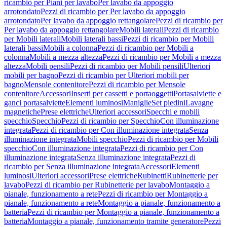
ricambio per Piani per lavabo
Per lavabo da appoggio
arrotondato
Pezzi di ricambio per Per lavabo da appoggio
arrotondato
Per lavabo da appoggio rettangolare
Pezzi di ricambio per
Per lavabo da appoggio rettangolare
Mobili laterali
Pezzi di ricambio
per Mobili laterali
Mobili laterali bassi
Pezzi di ricambio per Mobili
laterali bassi
Mobili a colonna
Pezzi di ricambio per Mobili a
colonna
Mobili a mezza altezza
Pezzi di ricambio per Mobili a mezza
altezza
Mobili pensili
Pezzi di ricambio per Mobili pensili
Ulteriori
mobili per bagno
Pezzi di ricambio per Ulteriori mobili per
bagno
Mensole contenitore
Pezzi di ricambio per Mensole
contenitore
Accessori
Inserti per cassetti e portaoggetti
Portasalviette e
ganci portasalviette
Elementi luminosi
Maniglie
Set piedini
Lavagne
magnetiche
Prese elettriche
Ulteriori accessori
Specchi e mobili
specchio
Specchio
Pezzi di ricambio per Specchio
Con illuminazione
integrata
Pezzi di ricambio per Con illuminazione integrata
Senza
illuminazione integrata
Mobili specchio
Pezzi di ricambio per Mobili
specchio
Con illuminazione integrata
Pezzi di ricambio per Con
illuminazione integrata
Senza illuminazione integrata
Pezzi di
ricambio per Senza illuminazione integrata
Accessori
Elementi
luminosi
Ulteriori accessori
Prese elettriche
Rubinetti
Rubinetterie per
lavabo
Pezzi di ricambio per Rubinetterie per lavabo
Montaggio a
pianale, funzionamento a rete
Pezzi di ricambio per Montaggio a
pianale, funzionamento a rete
Montaggio a pianale, funzionamento a
batteria
Pezzi di ricambio per Montaggio a pianale, funzionamento a
batteria
Montaggio a pianale, funzionamento tramite generatore
Pezzi