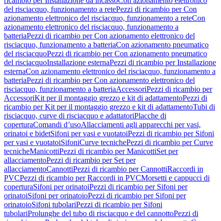
ricambio per Installazione da incasso
Con azionamento elettronico
del risciacquo, funzionamento a rete
Pezzi di ricambio per Con
azionamento elettronico del risciacquo, funzionamento a rete
Con
azionamento elettronico del risciacquo, funzionamento a
batteria
Pezzi di ricambio per Con azionamento elettronico del
risciacquo, funzionamento a batteria
Con azionamento pneumatico
del risciacquo
Pezzi di ricambio per Con azionamento pneumatico
del risciacquo
Installazione esterna
Pezzi di ricambio per Installazione
esterna
Con azionamento elettronico del risciacquo, funzionamento a
batteria
Pezzi di ricambio per Con azionamento elettronico del
risciacquo, funzionamento a batteria
Accessori
Pezzi di ricambio per
Accessori
Kit per il montaggio grezzo e kit di adattamento
Pezzi di
ricambio per Kit per il montaggio grezzo e kit di adattamento
Tubi di
risciacquo, curve di risciacquo e adattatori
Placche di
copertura
Comandi d’uso
Allacciamenti agli apparecchi per vasi,
orinatoi e bidet
Sifoni per vasi e vuotatoi
Pezzi di ricambio per Sifoni
per vasi e vuotatoi
Sifoni
Curve tecniche
Pezzi di ricambio per Curve
tecniche
Manicotti
Pezzi di ricambio per Manicotti
Set per
allacciamento
Pezzi di ricambio per Set per
allacciamento
Cannotti
Pezzi di ricambio per Cannotti
Raccordi in
PVC
Pezzi di ricambio per Raccordi in PVC
Morsetti e cappucci di
copertura
Sifoni per orinatoi
Pezzi di ricambio per Sifoni per
orinatoi
Sifoni per orinatoio
Pezzi di ricambio per Sifoni per
orinatoio
Sifoni tubolari
Pezzi di ricambio per Sifoni
tubolari
Prolunghe del tubo di risciacquo e del cannotto
Pezzi di