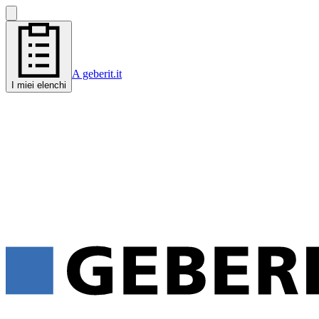
A geberit.it
I miei elenchi