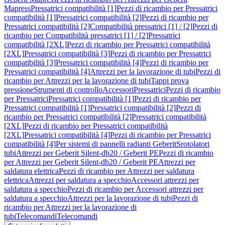
Mapress
Pressatrici compatibilità [1]
Pezzi di ricambio per Pressatrici
compatibilità [1]
Pressatrici compatibilità [2]
Pezzi di ricambio per
Pressatrici compatibilità [2]
Compatibilità pressatrici [1] / [2]
Pezzi di
ricambio per Compatibilità pressatrici [1] / [2]
Pressatrici
compatibilità [2XL]
Pezzi di ricambio per Pressatrici compatibilità
[2XL]
Pressatrici compatibilità [3]
Pezzi di ricambio per Pressatrici
compatibilità [3]
Pressatrici compatibilità [4]
Pezzi di ricambio per
Pressatrici compatibilità [4]
Attrezzi per la lavorazione di tubi
Pezzi di
ricambio per Attrezzi per la lavorazione di tubi
Tappi prova
pressione
Strumenti di controllo
Accessori
Pressatrici
Pezzi di ricambio
per Pressatrici
Pressatrici compatibilità [1]
Pezzi di ricambio per
Pressatrici compatibilità [1]
Pressatrici compatibilità [2]
Pezzi di
ricambio per Pressatrici compatibilità [2]
Pressatrici compatibilità
[2XL]
Pezzi di ricambio per Pressatrici compatibilità
[2XL]
Pressatrici compatibilità [4]
Pezzi di ricambio per Pressatrici
compatibilità [4]
Per sistemi di pannelli radianti Geberit
Srotolatori
tubi
Attrezzi per Geberit Silent-db20 / Geberit PE
Pezzi di ricambio
per Attrezzi per Geberit Silent-db20 / Geberit PE
Attrezzi per
saldatura elettrica
Pezzi di ricambio per Attrezzi per saldatura
elettrica
Attrezzi per saldatura a specchio
Accessori attrezzi per
saldatura a specchio
Pezzi di ricambio per Accessori attrezzi per
saldatura a specchio
Attrezzi per la lavorazione di tubi
Pezzi di
ricambio per Attrezzi per la lavorazione di
tubi
Telecomandi
Telecomandi