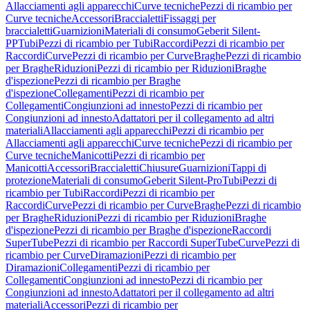
Allacciamenti agli apparecchi
Curve tecniche
Pezzi di ricambio per
Curve tecniche
Accessori
Braccialetti
Fissaggi per
braccialetti
Guarnizioni
Materiali di consumo
Geberit Silent-
PP
Tubi
Pezzi di ricambio per Tubi
Raccordi
Pezzi di ricambio per
Raccordi
Curve
Pezzi di ricambio per Curve
Braghe
Pezzi di ricambio
per Braghe
Riduzioni
Pezzi di ricambio per Riduzioni
Braghe
d'ispezione
Pezzi di ricambio per Braghe
d'ispezione
Collegamenti
Pezzi di ricambio per
Collegamenti
Congiunzioni ad innesto
Pezzi di ricambio per
Congiunzioni ad innesto
Adattatori per il collegamento ad altri
materiali
Allacciamenti agli apparecchi
Pezzi di ricambio per
Allacciamenti agli apparecchi
Curve tecniche
Pezzi di ricambio per
Curve tecniche
Manicotti
Pezzi di ricambio per
Manicotti
Accessori
Braccialetti
Chiusure
Guarnizioni
Tappi di
protezione
Materiali di consumo
Geberit Silent-Pro
Tubi
Pezzi di
ricambio per Tubi
Raccordi
Pezzi di ricambio per
Raccordi
Curve
Pezzi di ricambio per Curve
Braghe
Pezzi di ricambio
per Braghe
Riduzioni
Pezzi di ricambio per Riduzioni
Braghe
d'ispezione
Pezzi di ricambio per Braghe d'ispezione
Raccordi
SuperTube
Pezzi di ricambio per Raccordi SuperTube
Curve
Pezzi di
ricambio per Curve
Diramazioni
Pezzi di ricambio per
Diramazioni
Collegamenti
Pezzi di ricambio per
Collegamenti
Congiunzioni ad innesto
Pezzi di ricambio per
Congiunzioni ad innesto
Adattatori per il collegamento ad altri
materiali
Accessori
Pezzi di ricambio per