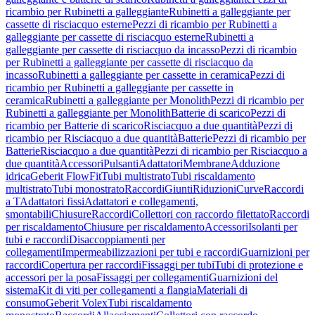
ricambio per Rubinetti a galleggiante
Rubinetti a galleggiante per
cassette di risciacquo esterne
Pezzi di ricambio per Rubinetti a
galleggiante per cassette di risciacquo esterne
Rubinetti a
galleggiante per cassette di risciacquo da incasso
Pezzi di ricambio
per Rubinetti a galleggiante per cassette di risciacquo da
incasso
Rubinetti a galleggiante per cassette in ceramica
Pezzi di
ricambio per Rubinetti a galleggiante per cassette in
ceramica
Rubinetti a galleggiante per Monolith
Pezzi di ricambio per
Rubinetti a galleggiante per Monolith
Batterie di scarico
Pezzi di
ricambio per Batterie di scarico
Risciacquo a due quantità
Pezzi di
ricambio per Risciacquo a due quantità
Batterie
Pezzi di ricambio per
Batterie
Risciacquo a due quantità
Pezzi di ricambio per Risciacquo a
due quantità
Accessori
Pulsanti
Adattatori
Membrane
Adduzione
idrica
Geberit FlowFit
Tubi multistrato
Tubi riscaldamento
multistrato
Tubi monostrato
Raccordi
Giunti
Riduzioni
Curve
Raccordi
a T
Adattatori fissi
Adattatori e collegamenti,
smontabili
Chiusure
Raccordi
Collettori con raccordo filettato
Raccordi
per riscaldamento
Chiusure per riscaldamento
Accessori
Isolanti per
tubi e raccordi
Disaccoppiamenti per
collegamenti
Impermeabilizzazioni per tubi e raccordi
Guarnizioni per
raccordi
Copertura per raccordi
Fissaggi per tubi
Tubi di protezione e
accessori per la posa
Fissaggi per collegamenti
Guarnizioni del
sistema
Kit di viti per collegamenti a flangia
Materiali di
consumo
Geberit Volex
Tubi riscaldamento