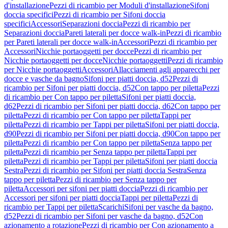
d'installazione
Pezzi di ricambio per Moduli d'installazione
Sifoni
doccia specifici
Pezzi di ricambio per Sifoni doccia
specifici
Accessori
Separazioni doccia
Pezzi di ricambio per
Separazioni doccia
Pareti laterali per docce walk-in
Pezzi di ricambio
per Pareti laterali per docce walk-in
Accessori
Pezzi di ricambio per
Accessori
Nicchie portaoggetti per docce
Pezzi di ricambio per
Nicchie portaoggetti per docce
Nicchie portaoggetti
Pezzi di ricambio
per Nicchie portaoggetti
Accessori
Allacciamenti agli apparecchi per
docce e vasche da bagno
Sifoni per piatti doccia, d52
Pezzi di
ricambio per Sifoni per piatti doccia, d52
Con tappo per piletta
Pezzi
di ricambio per Con tappo per piletta
Sifoni per piatti doccia,
d62
Pezzi di ricambio per Sifoni per piatti doccia, d62
Con tappo per
piletta
Pezzi di ricambio per Con tappo per piletta
Tappi per
piletta
Pezzi di ricambio per Tappi per piletta
Sifoni per piatti doccia,
d90
Pezzi di ricambio per Sifoni per piatti doccia, d90
Con tappo per
piletta
Pezzi di ricambio per Con tappo per piletta
Senza tappo per
piletta
Pezzi di ricambio per Senza tappo per piletta
Tappi per
piletta
Pezzi di ricambio per Tappi per piletta
Sifoni per piatti doccia
Sestra
Pezzi di ricambio per Sifoni per piatti doccia Sestra
Senza
tappo per piletta
Pezzi di ricambio per Senza tappo per
piletta
Accessori per sifoni per piatti doccia
Pezzi di ricambio per
Accessori per sifoni per piatti doccia
Tappi per piletta
Pezzi di
ricambio per Tappi per piletta
Scarichi
Sifoni per vasche da bagno,
d52
Pezzi di ricambio per Sifoni per vasche da bagno, d52
Con
azionamento a rotazione
Pezzi di ricambio per Con azionamento a