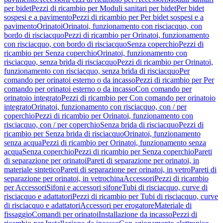
per bidet
Pezzi di ricambio per Moduli sanitari per bidet
Per bidet
sospesi e a pavimento
Pezzi di ricambio per Per bidet sospesi e a
pavimento
Orinatoi
Orinatoi, funzionamento con risciacquo, con
bordo di risciacquo
Pezzi di ricambio per Orinatoi, funzionamento
con risciacquo, con bordo di risciacquo
Senza coperchio
Pezzi di
ricambio per Senza coperchio
Orinatoi, funzionamento con
risciacquo, senza brida di risciacquo
Pezzi di ricambio per Orinatoi,
funzionamento con risciacquo, senza brida di risciacquo
Per
comando per orinatoi esterno o da incasso
Pezzi di ricambio per Per
comando per orinatoi esterno o da incasso
Con comando per
orinatoio integrato
Pezzi di ricambio per Con comando per orinatoio
integrato
Orinatoi, funzionamento con risciacquo, con / per
coperchio
Pezzi di ricambio per Orinatoi, funzionamento con
risciacquo, con / per coperchio
Senza brida di risciacquo
Pezzi di
ricambio per Senza brida di risciacquo
Orinatoi, funzionamento
senza acqua
Pezzi di ricambio per Orinatoi, funzionamento senza
acqua
Senza coperchio
Pezzi di ricambio per Senza coperchio
Pareti
di separazione per orinatoi
Pareti di separazione per orinatoi, in
materiale sintetico
Pareti di separazione per orinatoi, in vetro
Pareti di
separazione per orinatoi, in vetrochina
Accessori
Pezzi di ricambio
per Accessori
Sifoni e accessori sifone
Tubi di risciacquo, curve di
risciacquo e adattatori
Pezzi di ricambio per Tubi di risciacquo, curve
di risciacquo e adattatori
Accessori per erogatore
Materiale di
fissaggio
Comandi per orinatoi
Installazione da incasso
Pezzi di