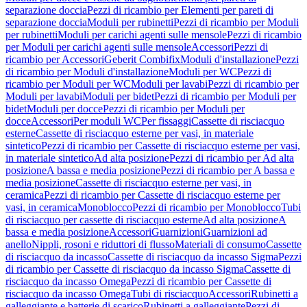
separazione doccia
Pezzi di ricambio per Elementi per pareti di
separazione doccia
Moduli per rubinetti
Pezzi di ricambio per Moduli
per rubinetti
Moduli per carichi agenti sulle mensole
Pezzi di ricambio
per Moduli per carichi agenti sulle mensole
Accessori
Pezzi di
ricambio per Accessori
Geberit Combifix
Moduli d'installazione
Pezzi
di ricambio per Moduli d'installazione
Moduli per WC
Pezzi di
ricambio per Moduli per WC
Moduli per lavabi
Pezzi di ricambio per
Moduli per lavabi
Moduli per bidet
Pezzi di ricambio per Moduli per
bidet
Moduli per docce
Pezzi di ricambio per Moduli per
docce
Accessori
Per moduli WC
Per fissaggi
Cassette di risciacquo
esterne
Cassette di risciacquo esterne per vasi, in materiale
sintetico
Pezzi di ricambio per Cassette di risciacquo esterne per vasi,
in materiale sintetico
Ad alta posizione
Pezzi di ricambio per Ad alta
posizione
A bassa e media posizione
Pezzi di ricambio per A bassa e
media posizione
Cassette di risciacquo esterne per vasi, in
ceramica
Pezzi di ricambio per Cassette di risciacquo esterne per
vasi, in ceramica
Monoblocco
Pezzi di ricambio per Monoblocco
Tubi
di risciacquo per cassette di risciacquo esterne
Ad alta posizione
A
bassa e media posizione
Accessori
Guarnizioni
Guarnizioni ad
anello
Nippli, rosoni e riduttori di flusso
Materiali di consumo
Cassette
di risciacquo da incasso
Cassette di risciacquo da incasso Sigma
Pezzi
di ricambio per Cassette di risciacquo da incasso Sigma
Cassette di
risciacquo da incasso Omega
Pezzi di ricambio per Cassette di
risciacquo da incasso Omega
Tubi di risciacquo
Accessori
Rubinetti a
galleggiante e batterie di scarico
Rubinetti a galleggiante
Pezzi di