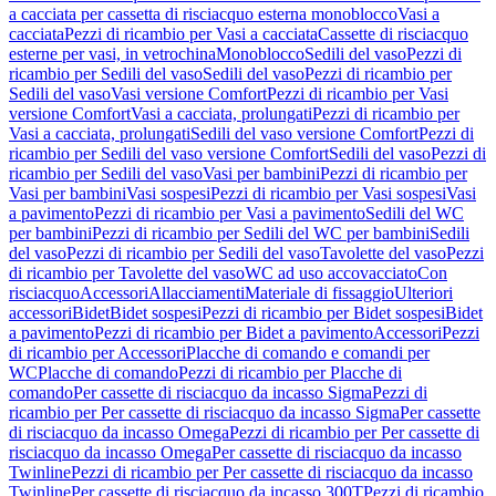
a cacciata per cassetta di risciacquo esterna monoblocco
Vasi a
cacciata
Pezzi di ricambio per Vasi a cacciata
Cassette di risciacquo
esterne per vasi, in vetrochina
Monoblocco
Sedili del vaso
Pezzi di
ricambio per Sedili del vaso
Sedili del vaso
Pezzi di ricambio per
Sedili del vaso
Vasi versione Comfort
Pezzi di ricambio per Vasi
versione Comfort
Vasi a cacciata, prolungati
Pezzi di ricambio per
Vasi a cacciata, prolungati
Sedili del vaso versione Comfort
Pezzi di
ricambio per Sedili del vaso versione Comfort
Sedili del vaso
Pezzi di
ricambio per Sedili del vaso
Vasi per bambini
Pezzi di ricambio per
Vasi per bambini
Vasi sospesi
Pezzi di ricambio per Vasi sospesi
Vasi
a pavimento
Pezzi di ricambio per Vasi a pavimento
Sedili del WC
per bambini
Pezzi di ricambio per Sedili del WC per bambini
Sedili
del vaso
Pezzi di ricambio per Sedili del vaso
Tavolette del vaso
Pezzi
di ricambio per Tavolette del vaso
WC ad uso accovacciato
Con
risciacquo
Accessori
Allacciamenti
Materiale di fissaggio
Ulteriori
accessori
Bidet
Bidet sospesi
Pezzi di ricambio per Bidet sospesi
Bidet
a pavimento
Pezzi di ricambio per Bidet a pavimento
Accessori
Pezzi
di ricambio per Accessori
Placche di comando e comandi per
WC
Placche di comando
Pezzi di ricambio per Placche di
comando
Per cassette di risciacquo da incasso Sigma
Pezzi di
ricambio per Per cassette di risciacquo da incasso Sigma
Per cassette
di risciacquo da incasso Omega
Pezzi di ricambio per Per cassette di
risciacquo da incasso Omega
Per cassette di risciacquo da incasso
Twinline
Pezzi di ricambio per Per cassette di risciacquo da incasso
Twinline
Per cassette di risciacquo da incasso 300T
Pezzi di ricambio