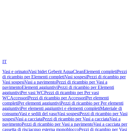
IT
Vasi e orinatoi
Vasi bidet Geberit AquaClean
Elementi completi
Pezzi
di ricambio per Elementi completi
Vasi sospesi
Pezzi di ricambio per
Vasi sospesi
Vasi a pavimento
Pezzi di ricambio per Vasi a
pavimento
Elementi aggiuntivi
Pezzi di ricambio per Elementi
aggiuntivi
Per vasi WC
Pezzi di ricambio per Per vasi
WC
Accessori
Pezzi di ricambio per Accessori
Per elementi
completi
Per elementi aggiuntivi
Pezzi di ricambio per Per elementi
aggiuntivi
Per elementi aggiuntivi e elementi completi
Materiale di
consumo
Vasi e sedili del vaso
Vasi sospesi
Pezzi di ricambio per Vasi
sospesi
Vasi a cacciata
Pezzi di ricambio per Vasi a cacciata
Vasi a
pavimento
Pezzi di ricambio per Vasi a pavimento
Vasi a cacciata per
cassetta di risciacquo esterna monoblocco
Pezzi di ricambio per Vasi