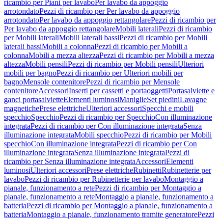
ricambio per Piani per lavabo
Per lavabo da appoggio
arrotondato
Pezzi di ricambio per Per lavabo da appoggio
arrotondato
Per lavabo da appoggio rettangolare
Pezzi di ricambio per
Per lavabo da appoggio rettangolare
Mobili laterali
Pezzi di ricambio
per Mobili laterali
Mobili laterali bassi
Pezzi di ricambio per Mobili
laterali bassi
Mobili a colonna
Pezzi di ricambio per Mobili a
colonna
Mobili a mezza altezza
Pezzi di ricambio per Mobili a mezza
altezza
Mobili pensili
Pezzi di ricambio per Mobili pensili
Ulteriori
mobili per bagno
Pezzi di ricambio per Ulteriori mobili per
bagno
Mensole contenitore
Pezzi di ricambio per Mensole
contenitore
Accessori
Inserti per cassetti e portaoggetti
Portasalviette e
ganci portasalviette
Elementi luminosi
Maniglie
Set piedini
Lavagne
magnetiche
Prese elettriche
Ulteriori accessori
Specchi e mobili
specchio
Specchio
Pezzi di ricambio per Specchio
Con illuminazione
integrata
Pezzi di ricambio per Con illuminazione integrata
Senza
illuminazione integrata
Mobili specchio
Pezzi di ricambio per Mobili
specchio
Con illuminazione integrata
Pezzi di ricambio per Con
illuminazione integrata
Senza illuminazione integrata
Pezzi di
ricambio per Senza illuminazione integrata
Accessori
Elementi
luminosi
Ulteriori accessori
Prese elettriche
Rubinetti
Rubinetterie per
lavabo
Pezzi di ricambio per Rubinetterie per lavabo
Montaggio a
pianale, funzionamento a rete
Pezzi di ricambio per Montaggio a
pianale, funzionamento a rete
Montaggio a pianale, funzionamento a
batteria
Pezzi di ricambio per Montaggio a pianale, funzionamento a
batteria
Montaggio a pianale, funzionamento tramite generatore
Pezzi