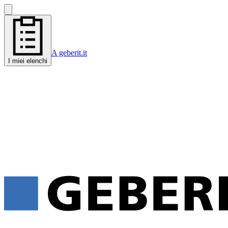
A geberit.it
I miei elenchi