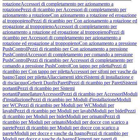
rotazione
Accessori di completamento per azionamento a
rotazione
Pezzi di ricambio per Accessori di completamento per
azionamento a rotazione
Con azionamento a rotazione ed erogazione
al troppopieno
Pezzi di ricambio per Con azionamento a rotazione ed
erogazione al troppopieno
Accessori di completamento per
azionamento a rotazione ed erogazione al troppopieno
Pezzi di
ricambio per Accessori di completamento per azionamento a
rotazione ed erogazione al troppopieno
Con azionamento a pressione
PushControl
Pezzi di ricambio per Con azionamento a pressione
PushControl
Accessori di completamento per comando a pressione
PushControl
Pezzi di ricambio per Accessori di completamento per
comando a pressione PushControl
Con tappo per piletta
Pezzi di
ricambio per Con tappo per piletta
Accessori per sifoni per vasche da
bagno
Tappi per piletta
Allacciamenti idrici
Sistemi di installazione e
di risciacquo
Geberit Duofix
Pareti
Pezzi di ricambio per Pareti
Sistemi
portanti
Pezzi di ricambio per Sistemi
portanti
Pannellature
Accessori
Pezzi di ricambio per Accessori
Moduli
d'installazione
Pezzi di ricambio per Moduli d'installazione
Moduli
per WC
Pezzi di ricambio per Moduli per WC
Moduli per
lavabi
Pezzi di ricambio per Moduli per lavabi
Moduli per bidet
Pezzi
di ricambio per Moduli per bidet
Moduli per orinatoi
Pezzi di
ricambio per Moduli per orinatoi
Moduli per docce con scarico a
parete
Pezzi di ricambio per Moduli per docce con scarico a
parete
Moduli per docce e vasche da bagno
Pezzi di ricambio per
Moduli per docce e vasche da bagno
Elementi per pareti di