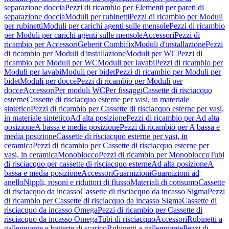
separazione doccia
Pezzi di ricambio per Elementi per pareti di
separazione doccia
Moduli per rubinetti
Pezzi di ricambio per Moduli
per rubinetti
Moduli per carichi agenti sulle mensole
Pezzi di ricambio
per Moduli per carichi agenti sulle mensole
Accessori
Pezzi di
ricambio per Accessori
Geberit Combifix
Moduli d'installazione
Pezzi
di ricambio per Moduli d'installazione
Moduli per WC
Pezzi di
ricambio per Moduli per WC
Moduli per lavabi
Pezzi di ricambio per
Moduli per lavabi
Moduli per bidet
Pezzi di ricambio per Moduli per
bidet
Moduli per docce
Pezzi di ricambio per Moduli per
docce
Accessori
Per moduli WC
Per fissaggi
Cassette di risciacquo
esterne
Cassette di risciacquo esterne per vasi, in materiale
sintetico
Pezzi di ricambio per Cassette di risciacquo esterne per vasi,
in materiale sintetico
Ad alta posizione
Pezzi di ricambio per Ad alta
posizione
A bassa e media posizione
Pezzi di ricambio per A bassa e
media posizione
Cassette di risciacquo esterne per vasi, in
ceramica
Pezzi di ricambio per Cassette di risciacquo esterne per
vasi, in ceramica
Monoblocco
Pezzi di ricambio per Monoblocco
Tubi
di risciacquo per cassette di risciacquo esterne
Ad alta posizione
A
bassa e media posizione
Accessori
Guarnizioni
Guarnizioni ad
anello
Nippli, rosoni e riduttori di flusso
Materiali di consumo
Cassette
di risciacquo da incasso
Cassette di risciacquo da incasso Sigma
Pezzi
di ricambio per Cassette di risciacquo da incasso Sigma
Cassette di
risciacquo da incasso Omega
Pezzi di ricambio per Cassette di
risciacquo da incasso Omega
Tubi di risciacquo
Accessori
Rubinetti a
galleggiante e batterie di scarico
Rubinetti a galleggiante
Pezzi di