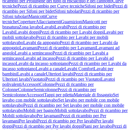
ricambio per Prolunghe del tubo di risciacquo e del cannotto
Curve
tecniche
Pezzi di ricambio per Curve tecniche
Sifoni per bidet
Pezzi di
ricambio per Sifoni per bidet
Sifoni tubolari
Pezzi di ricambio per
Sifoni tubolari
Manicotti
Curve
tecniche
Coperture
Allacciamenti
Guarnizioni
Manicotti per
brasatura
Zona lavabo
Lavabi
Lavabi
Pezzi di ricambio per
Lavabi
Lavabi doppi
Pezzi di ricambio per Lavabi doppi
Lavabi per
mobili sottolavabo
Pezzi di ricambio per Lavabi per mobili
sottolavabo
Lavabi da appoggio
Pezzi di ricambio per Lavabi da
appoggio
Lavamani
Pezzi di ricambio per Lavamani
Lavamani ad
angolo
Lavabi a semincasso
Pezzi di ricambio per Lavabi a
semincasso
Lavabi ad incasso
Pezzi di ricambio per Lavabi ad
incasso
Lavabi da incasso sottopiano
Pezzi di ricambio per Lavabi da
incasso sottopiano
Lavabi a canale
Lavabi Comfort
Lavabi per
bambini
Lavabi a canale
Ulteriori lavabi
Pezzi di ricambio per
Ulteriori lavabi
Vuotatoi
Pezzi di ricambio per Vuotatoi
Lavatoi
polivalenti
Accessori
Colonne
Pezzi di ricambio per
Colonne
Colonne
Semicolonne
Pezzi di ricambio per
Semicolonne
Accessori
Tappi per piletta
Materiale di fissaggio
Set
lavabo con mobile sottolavabo
Set lavabo per mobile con mobile
sottolavabo
Pezzi di ricambio per Set lavabo per mobile con mobile
sottolavabo
Mobili per bagno
Mobili sottolavabo
Pezzi di ricambio per
Mobili sottolavabo
Per lavamani
Pezzi di ricambio per Per
lavamani
Per lavabi
Pezzi di ricambio per Per lavabi
Per lavabi
doppi
Pezzi di ricambio per Per lavabi doppi
Piani per lavabo
Pezzi di