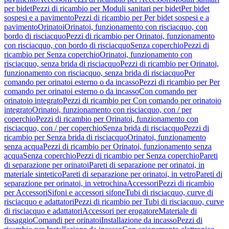
per bidet
Pezzi di ricambio per Moduli sanitari per bidet
Per bidet
sospesi e a pavimento
Pezzi di ricambio per Per bidet sospesi e a
pavimento
Orinatoi
Orinatoi, funzionamento con risciacquo, con
bordo di risciacquo
Pezzi di ricambio per Orinatoi, funzionamento
con risciacquo, con bordo di risciacquo
Senza coperchio
Pezzi di
ricambio per Senza coperchio
Orinatoi, funzionamento con
risciacquo, senza brida di risciacquo
Pezzi di ricambio per Orinatoi,
funzionamento con risciacquo, senza brida di risciacquo
Per
comando per orinatoi esterno o da incasso
Pezzi di ricambio per Per
comando per orinatoi esterno o da incasso
Con comando per
orinatoio integrato
Pezzi di ricambio per Con comando per orinatoio
integrato
Orinatoi, funzionamento con risciacquo, con / per
coperchio
Pezzi di ricambio per Orinatoi, funzionamento con
risciacquo, con / per coperchio
Senza brida di risciacquo
Pezzi di
ricambio per Senza brida di risciacquo
Orinatoi, funzionamento
senza acqua
Pezzi di ricambio per Orinatoi, funzionamento senza
acqua
Senza coperchio
Pezzi di ricambio per Senza coperchio
Pareti
di separazione per orinatoi
Pareti di separazione per orinatoi, in
materiale sintetico
Pareti di separazione per orinatoi, in vetro
Pareti di
separazione per orinatoi, in vetrochina
Accessori
Pezzi di ricambio
per Accessori
Sifoni e accessori sifone
Tubi di risciacquo, curve di
risciacquo e adattatori
Pezzi di ricambio per Tubi di risciacquo, curve
di risciacquo e adattatori
Accessori per erogatore
Materiale di
fissaggio
Comandi per orinatoi
Installazione da incasso
Pezzi di