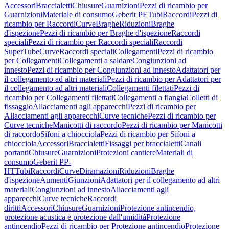
Accessori
Braccialetti
Chiusure
Guarnizioni
Pezzi di ricambio per
Guarnizioni
Materiale di consumo
Geberit PE
Tubi
Raccordi
Pezzi di
ricambio per Raccordi
Curve
Braghe
Riduzioni
Braghe
d'ispezione
Pezzi di ricambio per Braghe d'ispezione
Raccordi
speciali
Pezzi di ricambio per Raccordi speciali
Raccordi
SuperTube
Curve
Raccordi speciali
Collegamenti
Pezzi di ricambio
per Collegamenti
Collegamenti a saldare
Congiunzioni ad
innesto
Pezzi di ricambio per Congiunzioni ad innesto
Adattatori per
il collegamento ad altri materiali
Pezzi di ricambio per Adattatori per
il collegamento ad altri materiali
Collegamenti filettati
Pezzi di
ricambio per Collegamenti filettati
Collegamenti a flangia
Colletti di
fissaggio
Allacciamenti agli apparecchi
Pezzi di ricambio per
Allacciamenti agli apparecchi
Curve tecniche
Pezzi di ricambio per
Curve tecniche
Manicotti di raccordo
Pezzi di ricambio per Manicotti
di raccordo
Sifoni a chiocciola
Pezzi di ricambio per Sifoni a
chiocciola
Accessori
Braccialetti
Fissaggi per braccialetti
Canali
portanti
Chiusure
Guarnizioni
Protezioni cantiere
Materiali di
consumo
Geberit PP-
HT
Tubi
Raccordi
Curve
Diramazioni
Riduzioni
Braghe
d'ispezione
Aumenti
Giunzioni
Adattatori per il collegamento ad altri
materiali
Congiunzioni ad innesto
Allacciamenti agli
apparecchi
Curve tecniche
Raccordi
diritti
Accessori
Chiusure
Guarnizioni
Protezione antincendio,
protezione acustica e protezione dall'umidità
Protezione
antincendio
Pezzi di ricambio per Protezione antincendio
Protezione