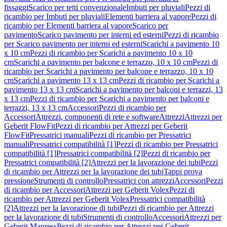
fissaggi
Scarico per tetti convenzionale
Imbuti per pluviali
Pezzi di
ricambio per Imbuti per pluviali
Elementi barriera al vapore
Pezzi di
ricambio per Elementi barriera al vapore
Scarico per
pavimento
Scarico pavimento per interni ed esterni
Pezzi di ricambio
per Scarico pavimento per interni ed esterni
Scarichi a pavimento 10
x 10 cm
Pezzi di ricambio per Scarichi a pavimento 10 x 10
cm
Scarichi a pavimento per balcone e terrazzo, 10 x 10 cm
Pezzi di
ricambio per Scarichi a pavimento per balcone e terrazzo, 10 x 10
cm
Scarichi a pavimento 13 x 13 cm
Pezzi di ricambio per Scarichi a
pavimento 13 x 13 cm
Scarichi a pavimento per balconi e terrazzi, 13
x 13 cm
Pezzi di ricambio per Scarichi a pavimento per balconi e
terrazzi, 13 x 13 cm
Accessori
Pezzi di ricambio per
Accessori
Attrezzi, componenti di rete e software
Attrezzi
Attrezzi per
Geberit FlowFit
Pezzi di ricambio per Attrezzi per Geberit
FlowFit
Pressatrici manuali
Pezzi di ricambio per Pressatrici
manuali
Pressatrici compatibilità [1]
Pezzi di ricambio per Pressatrici
compatibilità [1]
Pressatrici compatibilità [2]
Pezzi di ricambio per
Pressatrici compatibilità [2]
Attrezzi per la lavorazione dei tubi
Pezzi
di ricambio per Attrezzi per la lavorazione dei tubi
Tappi prova
pressione
Strumenti di controllo
Pressatrici con attrezzi
Accessori
Pezzi
di ricambio per Accessori
Attrezzi per Geberit Volex
Pezzi di
ricambio per Attrezzi per Geberit Volex
Pressatrici compatibilità
[2]
Attrezzi per la lavorazione di tubi
Pezzi di ricambio per Attrezzi
per la lavorazione di tubi
Strumenti di controllo
Accessori
Attrezzi per
Geberit Mapress
Pezzi di ricambio per Attrezzi per Geberit