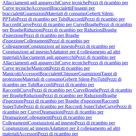
Allacciamenti agli apparecchi
Curve tecniche
Pezzi di ricambio per
Curve tecniche
Accessori
Braccialetti
Fissaggi per
braccialetti
Guarnizioni
Materiali di consumo
Geberit Silent-
PP
Tubi
Pezzi di ricambio per Tubi
Raccordi
Pezzi di ricambio per
Raccordi
Curve
Pezzi di ricambio per Curve
Braghe
Pezzi di ricambio
per Braghe
Riduzioni
Pezzi di ricambio per Riduzioni
Braghe
d'ispezione
Pezzi di ricambio per Braghe
d'ispezione
Collegamenti
Pezzi di ricambio per
Collegamenti
Congiunzioni ad innesto
Pezzi di ricambio per
Congiunzioni ad innesto
Adattatori per il collegamento ad altri
materiali
Allacciamenti agli apparecchi
Pezzi di ricambio per
Allacciamenti agli apparecchi
Curve tecniche
Pezzi di ricambio per
Curve tecniche
Manicotti
Pezzi di ricambio per
Manicotti
Accessori
Braccialetti
Chiusure
Guarnizioni
Tappi di
protezione
Materiali di consumo
Geberit Silent-Pro
Tubi
Pezzi di
ricambio per Tubi
Raccordi
Pezzi di ricambio per
Raccordi
Curve
Pezzi di ricambio per Curve
Braghe
Pezzi di ricambio
per Braghe
Riduzioni
Pezzi di ricambio per Riduzioni
Braghe
d'ispezione
Pezzi di ricambio per Braghe d'ispezione
Raccordi
SuperTube
Pezzi di ricambio per Raccordi SuperTube
Curve
Pezzi di
ricambio per Curve
Diramazioni
Pezzi di ricambio per
Diramazioni
Collegamenti
Pezzi di ricambio per
Collegamenti
Congiunzioni ad innesto
Pezzi di ricambio per
Congiunzioni ad innesto
Adattatori per il collegamento ad altri
materiali
Accessori
Pezzi di ricambio per