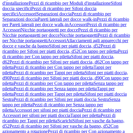
d'installazione
Pezzi di ricambio per Moduli d'installazione
Sifoni
doccia specifici
Pezzi di ricambio per Sifoni doccia
specifici
Accessori
Separazioni doccia
Pezzi di ricambio per
Separazioni doccia
Pareti laterali per docce walk-in
Pezzi di ricambio
per Pareti laterali per docce walk-in
Accessori
Pezzi di ricambio per
Accessori
Nicchie portaoggetti per docce
Pezzi di ricambio per
Nicchie portaoggetti per docce
Nicchie portaoggetti
Pezzi di ricambio
per Nicchie portaoggetti
Accessori
Allacciamenti agli apparecchi per
docce e vasche da bagno
Sifoni per piatti doccia, d52
Pezzi di
ricambio per Sifoni per piatti doccia, d52
Con tappo per piletta
Pezzi
di ricambio per Con tappo per piletta
Sifoni per piatti doccia,
d62
Pezzi di ricambio per Sifoni per piatti doccia, d62
Con tappo per
piletta
Pezzi di ricambio per Con tappo per piletta
Tappi per
piletta
Pezzi di ricambio per Tappi per piletta
Sifoni per piatti doccia,
d90
Pezzi di ricambio per Sifoni per piatti doccia, d90
Con tappo per
piletta
Pezzi di ricambio per Con tappo per piletta
Senza tappo per
piletta
Pezzi di ricambio per Senza tappo per piletta
Tappi per
piletta
Pezzi di ricambio per Tappi per piletta
Sifoni per piatti doccia
Sestra
Pezzi di ricambio per Sifoni per piatti doccia Sestra
Senza
tappo per piletta
Pezzi di ricambio per Senza tappo per
piletta
Accessori per sifoni per piatti doccia
Pezzi di ricambio per
Accessori per sifoni per piatti doccia
Tappi per piletta
Pezzi di
ricambio per Tappi per piletta
Scarichi
Sifoni per vasche da bagno,
d52
Pezzi di ricambio per Sifoni per vasche da bagno, d52
Con
azionamento a rotazione
Pezzi di ricambio per Con azionamento a