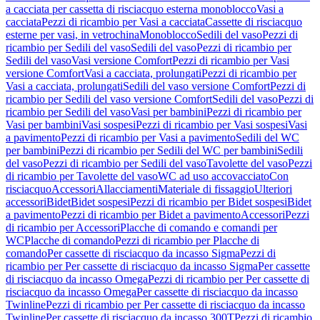
a cacciata per cassetta di risciacquo esterna monoblocco
Vasi a
cacciata
Pezzi di ricambio per Vasi a cacciata
Cassette di risciacquo
esterne per vasi, in vetrochina
Monoblocco
Sedili del vaso
Pezzi di
ricambio per Sedili del vaso
Sedili del vaso
Pezzi di ricambio per
Sedili del vaso
Vasi versione Comfort
Pezzi di ricambio per Vasi
versione Comfort
Vasi a cacciata, prolungati
Pezzi di ricambio per
Vasi a cacciata, prolungati
Sedili del vaso versione Comfort
Pezzi di
ricambio per Sedili del vaso versione Comfort
Sedili del vaso
Pezzi di
ricambio per Sedili del vaso
Vasi per bambini
Pezzi di ricambio per
Vasi per bambini
Vasi sospesi
Pezzi di ricambio per Vasi sospesi
Vasi
a pavimento
Pezzi di ricambio per Vasi a pavimento
Sedili del WC
per bambini
Pezzi di ricambio per Sedili del WC per bambini
Sedili
del vaso
Pezzi di ricambio per Sedili del vaso
Tavolette del vaso
Pezzi
di ricambio per Tavolette del vaso
WC ad uso accovacciato
Con
risciacquo
Accessori
Allacciamenti
Materiale di fissaggio
Ulteriori
accessori
Bidet
Bidet sospesi
Pezzi di ricambio per Bidet sospesi
Bidet
a pavimento
Pezzi di ricambio per Bidet a pavimento
Accessori
Pezzi
di ricambio per Accessori
Placche di comando e comandi per
WC
Placche di comando
Pezzi di ricambio per Placche di
comando
Per cassette di risciacquo da incasso Sigma
Pezzi di
ricambio per Per cassette di risciacquo da incasso Sigma
Per cassette
di risciacquo da incasso Omega
Pezzi di ricambio per Per cassette di
risciacquo da incasso Omega
Per cassette di risciacquo da incasso
Twinline
Pezzi di ricambio per Per cassette di risciacquo da incasso
Twinline
Per cassette di risciacquo da incasso 300T
Pezzi di ricambio