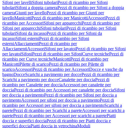
Sifoni per lavelli
Sifoni tubolari
Pezzi di ricambio per Sifoni
tubolari
Sifoni a doppia camera
Pezzi di ricambio per Sifoni a doppia
camera
Giunti per lavello
Pezzi di ricambio per Giunti per
lavello
Manicotti
Pezzi di ricambio per Manicotti
Accessori
Pezzi di
ricambio per Accessori
Sifoni per apparecchi
Pezzi di ricambio per
Sifoni per apparecchi
Sifoni tubolari
Pezzi di ricambio per Sifoni
tubolari
Sifoni da incasso
Pezzi di ricambio per Sifoni da
incasso
Sifoni esterni
Pezzi di ricambio per Sifoni
esterni
Allacciamenti
Pezzi di ricambio per
Allacciamenti
Accessori
Sifoni per lavatoi
Pezzi di ricambio per Sifoni
per lavatoi
Sifoni
Pezzi di ricambio per Sifoni
Curve tecniche
Pezzi di
ricambio per Curve tecniche
Manicotti
Pezzi di ricambio per
Manicotti
Pilette di scarico
Pezzi di ricambio per Pilette di
scarico
Accessori
Pezzi di ricambio per Accessori
Docce e vasche da
bagno
Docce
Scarichi a pavimento per docce
Pezzi di ricambio per
Scarichi a pavimento per docce
Canalette per doccia
Pezzi di
ricambio per Canalette per doccia
Accessori per canalette per
doccia
Pezzi di ricambio per Accessori per canalette per doccia
Sifoni
per doccia a pavimento
Pezzi di ricambio per Sifoni per doccia a
pavimento
Accessori per sifoni per doccia a pavimento
Pezzi di
ricambio per Accessori per sifoni per doccia a pavimento
Scarichi a
parete
Pezzi di ricambio per Scarichi a parete
Accessori per scarichi a
parete
Pezzi di ricambio per Accessori per scarichi a parete
Piatti
doccia e superfici doccia
Pezzi di ricambio per Piatti doccia e
superfici doccia
Piatti doccia in vetrochina
Moduli