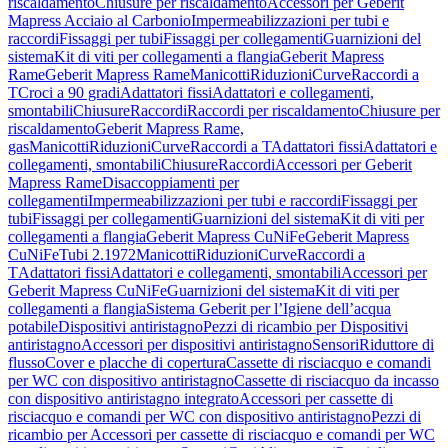
riscaldamento
Chiusure per riscaldamento
Accessori per Geberit
Mapress Acciaio al Carbonio
Impermeabilizzazioni per tubi e
raccordi
Fissaggi per tubi
Fissaggi per collegamenti
Guarnizioni del
sistema
Kit di viti per collegamenti a flangia
Geberit Mapress
Rame
Geberit Mapress Rame
Manicotti
Riduzioni
Curve
Raccordi a
T
Croci a 90 gradi
Adattatori fissi
Adattatori e collegamenti,
smontabili
Chiusure
Raccordi
Raccordi per riscaldamento
Chiusure per
riscaldamento
Geberit Mapress Rame,
gas
Manicotti
Riduzioni
Curve
Raccordi a T
Adattatori fissi
Adattatori e
collegamenti, smontabili
Chiusure
Raccordi
Accessori per Geberit
Mapress Rame
Disaccoppiamenti per
collegamenti
Impermeabilizzazioni per tubi e raccordi
Fissaggi per
tubi
Fissaggi per collegamenti
Guarnizioni del sistema
Kit di viti per
collegamenti a flangia
Geberit Mapress CuNiFe
Geberit Mapress
CuNiFe
Tubi 2.1972
Manicotti
Riduzioni
Curve
Raccordi a
T
Adattatori fissi
Adattatori e collegamenti, smontabili
Accessori per
Geberit Mapress CuNiFe
Guarnizioni del sistema
Kit di viti per
collegamenti a flangia
Sistema Geberit per l’Igiene dell’acqua
potabile
Dispositivi antiristagno
Pezzi di ricambio per Dispositivi
antiristagno
Accessori per dispositivi antiristagno
Sensori
Riduttore di
flusso
Cover e placche di copertura
Cassette di risciacquo e comandi
per WC con dispositivo antiristagno
Cassette di risciacquo da incasso
con dispositivo antiristagno integrato
Accessori per cassette di
risciacquo e comandi per WC con dispositivo antiristagno
Pezzi di
ricambio per Accessori per cassette di risciacquo e comandi per WC