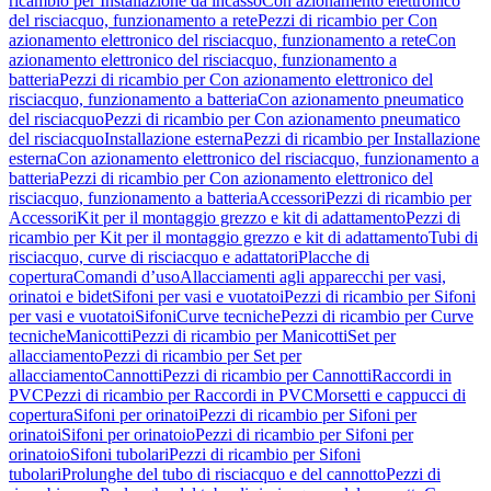
ricambio per Installazione da incasso
Con azionamento elettronico
del risciacquo, funzionamento a rete
Pezzi di ricambio per Con
azionamento elettronico del risciacquo, funzionamento a rete
Con
azionamento elettronico del risciacquo, funzionamento a
batteria
Pezzi di ricambio per Con azionamento elettronico del
risciacquo, funzionamento a batteria
Con azionamento pneumatico
del risciacquo
Pezzi di ricambio per Con azionamento pneumatico
del risciacquo
Installazione esterna
Pezzi di ricambio per Installazione
esterna
Con azionamento elettronico del risciacquo, funzionamento a
batteria
Pezzi di ricambio per Con azionamento elettronico del
risciacquo, funzionamento a batteria
Accessori
Pezzi di ricambio per
Accessori
Kit per il montaggio grezzo e kit di adattamento
Pezzi di
ricambio per Kit per il montaggio grezzo e kit di adattamento
Tubi di
risciacquo, curve di risciacquo e adattatori
Placche di
copertura
Comandi d’uso
Allacciamenti agli apparecchi per vasi,
orinatoi e bidet
Sifoni per vasi e vuotatoi
Pezzi di ricambio per Sifoni
per vasi e vuotatoi
Sifoni
Curve tecniche
Pezzi di ricambio per Curve
tecniche
Manicotti
Pezzi di ricambio per Manicotti
Set per
allacciamento
Pezzi di ricambio per Set per
allacciamento
Cannotti
Pezzi di ricambio per Cannotti
Raccordi in
PVC
Pezzi di ricambio per Raccordi in PVC
Morsetti e cappucci di
copertura
Sifoni per orinatoi
Pezzi di ricambio per Sifoni per
orinatoi
Sifoni per orinatoio
Pezzi di ricambio per Sifoni per
orinatoio
Sifoni tubolari
Pezzi di ricambio per Sifoni
tubolari
Prolunghe del tubo di risciacquo e del cannotto
Pezzi di