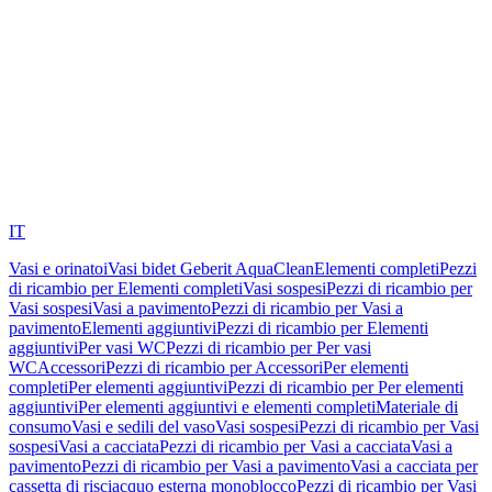
IT
Vasi e orinatoi
Vasi bidet Geberit AquaClean
Elementi completi
Pezzi
di ricambio per Elementi completi
Vasi sospesi
Pezzi di ricambio per
Vasi sospesi
Vasi a pavimento
Pezzi di ricambio per Vasi a
pavimento
Elementi aggiuntivi
Pezzi di ricambio per Elementi
aggiuntivi
Per vasi WC
Pezzi di ricambio per Per vasi
WC
Accessori
Pezzi di ricambio per Accessori
Per elementi
completi
Per elementi aggiuntivi
Pezzi di ricambio per Per elementi
aggiuntivi
Per elementi aggiuntivi e elementi completi
Materiale di
consumo
Vasi e sedili del vaso
Vasi sospesi
Pezzi di ricambio per Vasi
sospesi
Vasi a cacciata
Pezzi di ricambio per Vasi a cacciata
Vasi a
pavimento
Pezzi di ricambio per Vasi a pavimento
Vasi a cacciata per
cassetta di risciacquo esterna monoblocco
Pezzi di ricambio per Vasi