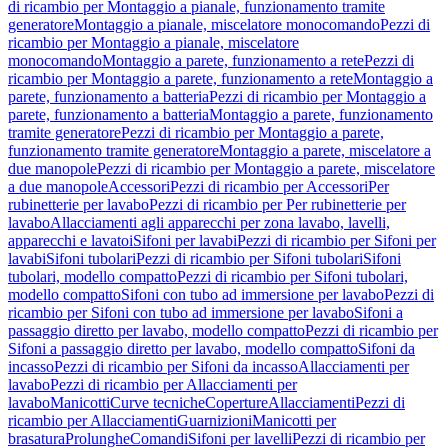
di ricambio per Montaggio a pianale, funzionamento tramite
generatore
Montaggio a pianale, miscelatore monocomando
Pezzi di
ricambio per Montaggio a pianale, miscelatore
monocomando
Montaggio a parete, funzionamento a rete
Pezzi di
ricambio per Montaggio a parete, funzionamento a rete
Montaggio a
parete, funzionamento a batteria
Pezzi di ricambio per Montaggio a
parete, funzionamento a batteria
Montaggio a parete, funzionamento
tramite generatore
Pezzi di ricambio per Montaggio a parete,
funzionamento tramite generatore
Montaggio a parete, miscelatore a
due manopole
Pezzi di ricambio per Montaggio a parete, miscelatore
a due manopole
Accessori
Pezzi di ricambio per Accessori
Per
rubinetterie per lavabo
Pezzi di ricambio per Per rubinetterie per
lavabo
Allacciamenti agli apparecchi per zona lavabo, lavelli,
apparecchi e lavatoi
Sifoni per lavabi
Pezzi di ricambio per Sifoni per
lavabi
Sifoni tubolari
Pezzi di ricambio per Sifoni tubolari
Sifoni
tubolari, modello compatto
Pezzi di ricambio per Sifoni tubolari,
modello compatto
Sifoni con tubo ad immersione per lavabo
Pezzi di
ricambio per Sifoni con tubo ad immersione per lavabo
Sifoni a
passaggio diretto per lavabo, modello compatto
Pezzi di ricambio per
Sifoni a passaggio diretto per lavabo, modello compatto
Sifoni da
incasso
Pezzi di ricambio per Sifoni da incasso
Allacciamenti per
lavabo
Pezzi di ricambio per Allacciamenti per
lavabo
Manicotti
Curve tecniche
Coperture
Allacciamenti
Pezzi di
ricambio per Allacciamenti
Guarnizioni
Manicotti per
brasatura
Prolunghe
Comandi
Sifoni per lavelli
Pezzi di ricambio per