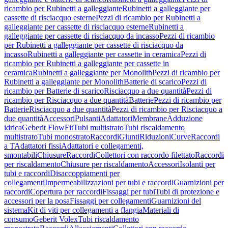
ricambio per Rubinetti a galleggiante
Rubinetti a galleggiante per
cassette di risciacquo esterne
Pezzi di ricambio per Rubinetti a
galleggiante per cassette di risciacquo esterne
Rubinetti a
galleggiante per cassette di risciacquo da incasso
Pezzi di ricambio
per Rubinetti a galleggiante per cassette di risciacquo da
incasso
Rubinetti a galleggiante per cassette in ceramica
Pezzi di
ricambio per Rubinetti a galleggiante per cassette in
ceramica
Rubinetti a galleggiante per Monolith
Pezzi di ricambio per
Rubinetti a galleggiante per Monolith
Batterie di scarico
Pezzi di
ricambio per Batterie di scarico
Risciacquo a due quantità
Pezzi di
ricambio per Risciacquo a due quantità
Batterie
Pezzi di ricambio per
Batterie
Risciacquo a due quantità
Pezzi di ricambio per Risciacquo a
due quantità
Accessori
Pulsanti
Adattatori
Membrane
Adduzione
idrica
Geberit FlowFit
Tubi multistrato
Tubi riscaldamento
multistrato
Tubi monostrato
Raccordi
Giunti
Riduzioni
Curve
Raccordi
a T
Adattatori fissi
Adattatori e collegamenti,
smontabili
Chiusure
Raccordi
Collettori con raccordo filettato
Raccordi
per riscaldamento
Chiusure per riscaldamento
Accessori
Isolanti per
tubi e raccordi
Disaccoppiamenti per
collegamenti
Impermeabilizzazioni per tubi e raccordi
Guarnizioni per
raccordi
Copertura per raccordi
Fissaggi per tubi
Tubi di protezione e
accessori per la posa
Fissaggi per collegamenti
Guarnizioni del
sistema
Kit di viti per collegamenti a flangia
Materiali di
consumo
Geberit Volex
Tubi riscaldamento