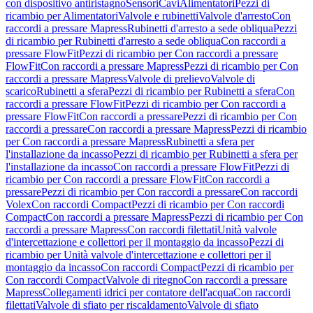
con dispositivo antiristagno
Sensori
Cavi
Alimentatori
Pezzi di
ricambio per Alimentatori
Valvole e rubinetti
Valvole d'arresto
Con
raccordi a pressare Mapress
Rubinetti d'arresto a sede obliqua
Pezzi
di ricambio per Rubinetti d'arresto a sede obliqua
Con raccordi a
pressare FlowFit
Pezzi di ricambio per Con raccordi a pressare
FlowFit
Con raccordi a pressare Mapress
Pezzi di ricambio per Con
raccordi a pressare Mapress
Valvole di prelievo
Valvole di
scarico
Rubinetti a sfera
Pezzi di ricambio per Rubinetti a sfera
Con
raccordi a pressare FlowFit
Pezzi di ricambio per Con raccordi a
pressare FlowFit
Con raccordi a pressare
Pezzi di ricambio per Con
raccordi a pressare
Con raccordi a pressare Mapress
Pezzi di ricambio
per Con raccordi a pressare Mapress
Rubinetti a sfera per
l'installazione da incasso
Pezzi di ricambio per Rubinetti a sfera per
l'installazione da incasso
Con raccordi a pressare FlowFit
Pezzi di
ricambio per Con raccordi a pressare FlowFit
Con raccordi a
pressare
Pezzi di ricambio per Con raccordi a pressare
Con raccordi
Volex
Con raccordi Compact
Pezzi di ricambio per Con raccordi
Compact
Con raccordi a pressare Mapress
Pezzi di ricambio per Con
raccordi a pressare Mapress
Con raccordi filettati
Unità valvole
d'intercettazione e collettori per il montaggio da incasso
Pezzi di
ricambio per Unità valvole d'intercettazione e collettori per il
montaggio da incasso
Con raccordi Compact
Pezzi di ricambio per
Con raccordi Compact
Valvole di ritegno
Con raccordi a pressare
Mapress
Collegamenti idrici per contatore dell'acqua
Con raccordi
filettati
Valvole di sfiato per riscaldamento
Valvole di sfiato