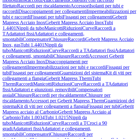
monostrato
Raccordi
Allacciamenti
Collettori con raccordo
filettato
Raccordi per riscaldamento
Accessori
Isolanti per tubi e
raccordi
Disaccoppiamenti per collegamenti
Impermeabilizzazioni per
tubi e raccordi
Fissaggi per tubi
Fissaggi per collegamenti
Geberit
Mapress Acciaio Inox
Geberit Mapress Acciaio Inox
Tubi
1.4401
Nippli da tubo
Manicotti
Riduzioni
Curve
Raccordi a
T
Adattatori fissi
Adattatori e collegamenti,
smontabili
Compensatori
Chiusure
Raccordi
Geberit Mapress Acciaio
Inox, gas
Tubi 1.4401
Nippli da
tubo
Manicotti
Riduzioni
Curve
Raccordi a T
Adattatori fissi
Adattatori
e collegamenti, smontabili
Chiusure
Raccordi
Accessori Geberit
Mapress Acciaio Inox
Disaccoppiamenti per
collegamenti
Impermeabilizzazioni per tubi e raccordi
Fissaggi per
tubi
Fissaggi per collegamenti
Guarnizioni del sistema
Kit di viti per
collegamenti a flangia
Geberit Mapress Therm
Tubi
Therm
Raccordi
Manicotti
Riduzioni
Curve
Raccordi a T
Adattatori
fissi
Adattatori e giunzioni, removibili
Compensatori
assiali
Chiusure
Raccordi per riscaldamento
Chiusure per
riscaldamento
Accessori per Geberit Mapress Therm
Guarnizioni del
sistema
Kit di viti per collegamenti a flangia
Fissaggi per tubi
Geberit
Mapress acciaio al Carbonio
Geberit Mapress Acciaio al
Carbonio
Tubi 1.0034
Tubi 1.0215
Nippli da
tubo
Manicotti
Riduzioni
Curve
Raccordi a T
Croci a 90
gradi
Adattatori fissi
Adattatori e collegamenti,
smontabili
Compensatori
Chiusure
Raccordi per