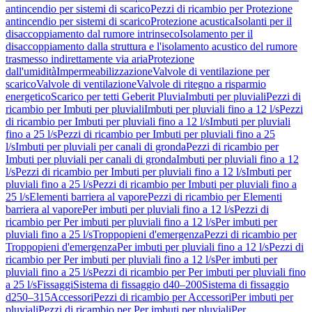
antincendio per sistemi di scarico
Pezzi di ricambio per Protezione
antincendio per sistemi di scarico
Protezione acustica
Isolanti per il
disaccoppiamento dal rumore intrinseco
Isolamento per il
disaccoppiamento dalla struttura e l'isolamento acustico del rumore
trasmesso indirettamente via aria
Protezione
dall'umidità
Impermeabilizzazione
Valvole di ventilazione per
scarico
Valvole di ventilazione
Valvole di ritegno a risparmio
energetico
Scarico per tetti Geberit Pluvia
Imbuti per pluviali
Pezzi di
ricambio per Imbuti per pluviali
Imbuti per pluviali fino a 12 l/s
Pezzi
di ricambio per Imbuti per pluviali fino a 12 l/s
Imbuti per pluviali
fino a 25 l/s
Pezzi di ricambio per Imbuti per pluviali fino a 25
l/s
Imbuti per pluviali per canali di gronda
Pezzi di ricambio per
Imbuti per pluviali per canali di gronda
Imbuti per pluviali fino a 12
l/s
Pezzi di ricambio per Imbuti per pluviali fino a 12 l/s
Imbuti per
pluviali fino a 25 l/s
Pezzi di ricambio per Imbuti per pluviali fino a
25 l/s
Elementi barriera al vapore
Pezzi di ricambio per Elementi
barriera al vapore
Per imbuti per pluviali fino a 12 l/s
Pezzi di
ricambio per Per imbuti per pluviali fino a 12 l/s
Per imbuti per
pluviali fino a 25 l/s
Troppopieni d'emergenza
Pezzi di ricambio per
Troppopieni d'emergenza
Per imbuti per pluviali fino a 12 l/s
Pezzi di
ricambio per Per imbuti per pluviali fino a 12 l/s
Per imbuti per
pluviali fino a 25 l/s
Pezzi di ricambio per Per imbuti per pluviali fino
a 25 l/s
Fissaggi
Sistema di fissaggio d40–200
Sistema di fissaggio
d250–315
Accessori
Pezzi di ricambio per Accessori
Per imbuti per
pluviali
Pezzi di ricambio per Per imbuti per pluviali
Per