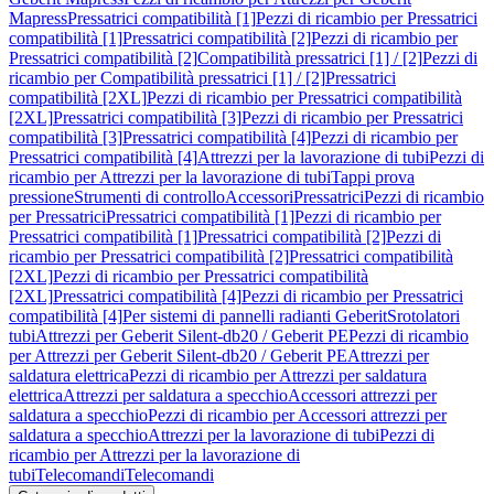
Mapress
Pressatrici compatibilità [1]
Pezzi di ricambio per Pressatrici
compatibilità [1]
Pressatrici compatibilità [2]
Pezzi di ricambio per
Pressatrici compatibilità [2]
Compatibilità pressatrici [1] / [2]
Pezzi di
ricambio per Compatibilità pressatrici [1] / [2]
Pressatrici
compatibilità [2XL]
Pezzi di ricambio per Pressatrici compatibilità
[2XL]
Pressatrici compatibilità [3]
Pezzi di ricambio per Pressatrici
compatibilità [3]
Pressatrici compatibilità [4]
Pezzi di ricambio per
Pressatrici compatibilità [4]
Attrezzi per la lavorazione di tubi
Pezzi di
ricambio per Attrezzi per la lavorazione di tubi
Tappi prova
pressione
Strumenti di controllo
Accessori
Pressatrici
Pezzi di ricambio
per Pressatrici
Pressatrici compatibilità [1]
Pezzi di ricambio per
Pressatrici compatibilità [1]
Pressatrici compatibilità [2]
Pezzi di
ricambio per Pressatrici compatibilità [2]
Pressatrici compatibilità
[2XL]
Pezzi di ricambio per Pressatrici compatibilità
[2XL]
Pressatrici compatibilità [4]
Pezzi di ricambio per Pressatrici
compatibilità [4]
Per sistemi di pannelli radianti Geberit
Srotolatori
tubi
Attrezzi per Geberit Silent-db20 / Geberit PE
Pezzi di ricambio
per Attrezzi per Geberit Silent-db20 / Geberit PE
Attrezzi per
saldatura elettrica
Pezzi di ricambio per Attrezzi per saldatura
elettrica
Attrezzi per saldatura a specchio
Accessori attrezzi per
saldatura a specchio
Pezzi di ricambio per Accessori attrezzi per
saldatura a specchio
Attrezzi per la lavorazione di tubi
Pezzi di
ricambio per Attrezzi per la lavorazione di
tubi
Telecomandi
Telecomandi