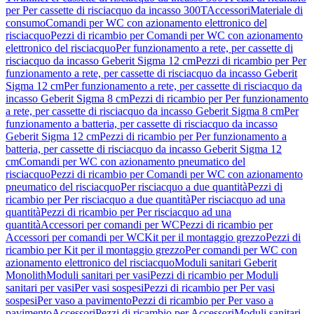
per Per cassette di risciacquo da incasso 300T
Accessori
Materiale di
consumo
Comandi per WC con azionamento elettronico del
risciacquo
Pezzi di ricambio per Comandi per WC con azionamento
elettronico del risciacquo
Per funzionamento a rete, per cassette di
risciacquo da incasso Geberit Sigma 12 cm
Pezzi di ricambio per Per
funzionamento a rete, per cassette di risciacquo da incasso Geberit
Sigma 12 cm
Per funzionamento a rete, per cassette di risciacquo da
incasso Geberit Sigma 8 cm
Pezzi di ricambio per Per funzionamento
a rete, per cassette di risciacquo da incasso Geberit Sigma 8 cm
Per
funzionamento a batteria, per cassette di risciacquo da incasso
Geberit Sigma 12 cm
Pezzi di ricambio per Per funzionamento a
batteria, per cassette di risciacquo da incasso Geberit Sigma 12
cm
Comandi per WC con azionamento pneumatico del
risciacquo
Pezzi di ricambio per Comandi per WC con azionamento
pneumatico del risciacquo
Per risciacquo a due quantità
Pezzi di
ricambio per Per risciacquo a due quantità
Per risciacquo ad una
quantità
Pezzi di ricambio per Per risciacquo ad una
quantità
Accessori per comandi per WC
Pezzi di ricambio per
Accessori per comandi per WC
Kit per il montaggio grezzo
Pezzi di
ricambio per Kit per il montaggio grezzo
Per comandi per WC con
azionamento elettronico del risciacquo
Moduli sanitari Geberit
Monolith
Moduli sanitari per vasi
Pezzi di ricambio per Moduli
sanitari per vasi
Per vasi sospesi
Pezzi di ricambio per Per vasi
sospesi
Per vaso a pavimento
Pezzi di ricambio per Per vaso a
pavimento
Accessori
Pezzi di ricambio per Accessori
Moduli sanitari