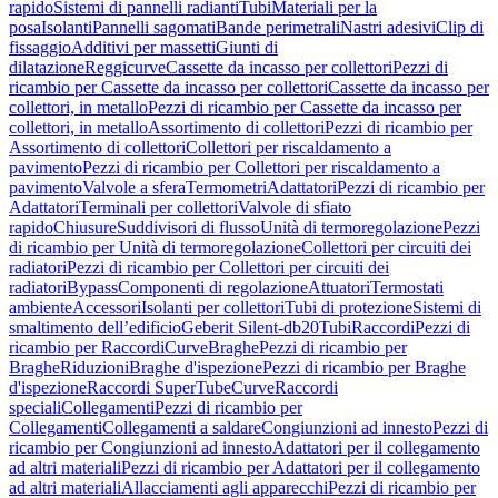
rapido
Sistemi di pannelli radianti
Tubi
Materiali per la
posa
Isolanti
Pannelli sagomati
Bande perimetrali
Nastri adesivi
Clip di
fissaggio
Additivi per massetti
Giunti di
dilatazione
Reggicurve
Cassette da incasso per collettori
Pezzi di
ricambio per Cassette da incasso per collettori
Cassette da incasso per
collettori, in metallo
Pezzi di ricambio per Cassette da incasso per
collettori, in metallo
Assortimento di collettori
Pezzi di ricambio per
Assortimento di collettori
Collettori per riscaldamento a
pavimento
Pezzi di ricambio per Collettori per riscaldamento a
pavimento
Valvole a sfera
Termometri
Adattatori
Pezzi di ricambio per
Adattatori
Terminali per collettori
Valvole di sfiato
rapido
Chiusure
Suddivisori di flusso
Unità di termoregolazione
Pezzi
di ricambio per Unità di termoregolazione
Collettori per circuiti dei
radiatori
Pezzi di ricambio per Collettori per circuiti dei
radiatori
Bypass
Componenti di regolazione
Attuatori
Termostati
ambiente
Accessori
Isolanti per collettori
Tubi di protezione
Sistemi di
smaltimento dell’edificio
Geberit Silent-db20
Tubi
Raccordi
Pezzi di
ricambio per Raccordi
Curve
Braghe
Pezzi di ricambio per
Braghe
Riduzioni
Braghe d'ispezione
Pezzi di ricambio per Braghe
d'ispezione
Raccordi SuperTube
Curve
Raccordi
speciali
Collegamenti
Pezzi di ricambio per
Collegamenti
Collegamenti a saldare
Congiunzioni ad innesto
Pezzi di
ricambio per Congiunzioni ad innesto
Adattatori per il collegamento
ad altri materiali
Pezzi di ricambio per Adattatori per il collegamento
ad altri materiali
Allacciamenti agli apparecchi
Pezzi di ricambio per