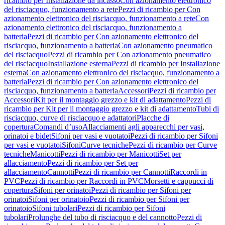
ricambio per Installazione da incasso
Con azionamento elettronico
del risciacquo, funzionamento a rete
Pezzi di ricambio per Con
azionamento elettronico del risciacquo, funzionamento a rete
Con
azionamento elettronico del risciacquo, funzionamento a
batteria
Pezzi di ricambio per Con azionamento elettronico del
risciacquo, funzionamento a batteria
Con azionamento pneumatico
del risciacquo
Pezzi di ricambio per Con azionamento pneumatico
del risciacquo
Installazione esterna
Pezzi di ricambio per Installazione
esterna
Con azionamento elettronico del risciacquo, funzionamento a
batteria
Pezzi di ricambio per Con azionamento elettronico del
risciacquo, funzionamento a batteria
Accessori
Pezzi di ricambio per
Accessori
Kit per il montaggio grezzo e kit di adattamento
Pezzi di
ricambio per Kit per il montaggio grezzo e kit di adattamento
Tubi di
risciacquo, curve di risciacquo e adattatori
Placche di
copertura
Comandi d’uso
Allacciamenti agli apparecchi per vasi,
orinatoi e bidet
Sifoni per vasi e vuotatoi
Pezzi di ricambio per Sifoni
per vasi e vuotatoi
Sifoni
Curve tecniche
Pezzi di ricambio per Curve
tecniche
Manicotti
Pezzi di ricambio per Manicotti
Set per
allacciamento
Pezzi di ricambio per Set per
allacciamento
Cannotti
Pezzi di ricambio per Cannotti
Raccordi in
PVC
Pezzi di ricambio per Raccordi in PVC
Morsetti e cappucci di
copertura
Sifoni per orinatoi
Pezzi di ricambio per Sifoni per
orinatoi
Sifoni per orinatoio
Pezzi di ricambio per Sifoni per
orinatoio
Sifoni tubolari
Pezzi di ricambio per Sifoni
tubolari
Prolunghe del tubo di risciacquo e del cannotto
Pezzi di