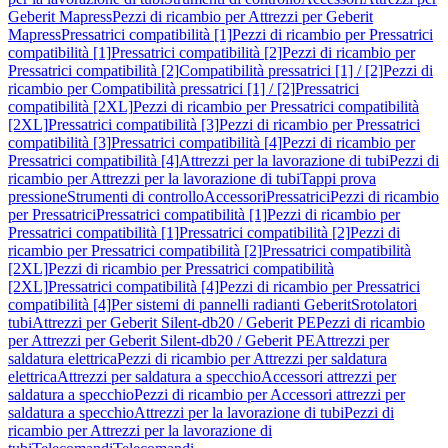
Geberit Mapress
Pezzi di ricambio per Attrezzi per Geberit
Mapress
Pressatrici compatibilità [1]
Pezzi di ricambio per Pressatrici
compatibilità [1]
Pressatrici compatibilità [2]
Pezzi di ricambio per
Pressatrici compatibilità [2]
Compatibilità pressatrici [1] / [2]
Pezzi di
ricambio per Compatibilità pressatrici [1] / [2]
Pressatrici
compatibilità [2XL]
Pezzi di ricambio per Pressatrici compatibilità
[2XL]
Pressatrici compatibilità [3]
Pezzi di ricambio per Pressatrici
compatibilità [3]
Pressatrici compatibilità [4]
Pezzi di ricambio per
Pressatrici compatibilità [4]
Attrezzi per la lavorazione di tubi
Pezzi di
ricambio per Attrezzi per la lavorazione di tubi
Tappi prova
pressione
Strumenti di controllo
Accessori
Pressatrici
Pezzi di ricambio
per Pressatrici
Pressatrici compatibilità [1]
Pezzi di ricambio per
Pressatrici compatibilità [1]
Pressatrici compatibilità [2]
Pezzi di
ricambio per Pressatrici compatibilità [2]
Pressatrici compatibilità
[2XL]
Pezzi di ricambio per Pressatrici compatibilità
[2XL]
Pressatrici compatibilità [4]
Pezzi di ricambio per Pressatrici
compatibilità [4]
Per sistemi di pannelli radianti Geberit
Srotolatori
tubi
Attrezzi per Geberit Silent-db20 / Geberit PE
Pezzi di ricambio
per Attrezzi per Geberit Silent-db20 / Geberit PE
Attrezzi per
saldatura elettrica
Pezzi di ricambio per Attrezzi per saldatura
elettrica
Attrezzi per saldatura a specchio
Accessori attrezzi per
saldatura a specchio
Pezzi di ricambio per Accessori attrezzi per
saldatura a specchio
Attrezzi per la lavorazione di tubi
Pezzi di
ricambio per Attrezzi per la lavorazione di