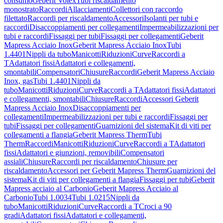
consumo
Geberit Volex
Tubi riscaldamento
monostrato
Raccordi
Allacciamenti
Collettori con raccordo
filettato
Raccordi per riscaldamento
Accessori
Isolanti per tubi e
raccordi
Disaccoppiamenti per collegamenti
Impermeabilizzazioni per
tubi e raccordi
Fissaggi per tubi
Fissaggi per collegamenti
Geberit
Mapress Acciaio Inox
Geberit Mapress Acciaio Inox
Tubi
1.4401
Nippli da tubo
Manicotti
Riduzioni
Curve
Raccordi a
T
Adattatori fissi
Adattatori e collegamenti,
smontabili
Compensatori
Chiusure
Raccordi
Geberit Mapress Acciaio
Inox, gas
Tubi 1.4401
Nippli da
tubo
Manicotti
Riduzioni
Curve
Raccordi a T
Adattatori fissi
Adattatori
e collegamenti, smontabili
Chiusure
Raccordi
Accessori Geberit
Mapress Acciaio Inox
Disaccoppiamenti per
collegamenti
Impermeabilizzazioni per tubi e raccordi
Fissaggi per
tubi
Fissaggi per collegamenti
Guarnizioni del sistema
Kit di viti per
collegamenti a flangia
Geberit Mapress Therm
Tubi
Therm
Raccordi
Manicotti
Riduzioni
Curve
Raccordi a T
Adattatori
fissi
Adattatori e giunzioni, removibili
Compensatori
assiali
Chiusure
Raccordi per riscaldamento
Chiusure per
riscaldamento
Accessori per Geberit Mapress Therm
Guarnizioni del
sistema
Kit di viti per collegamenti a flangia
Fissaggi per tubi
Geberit
Mapress acciaio al Carbonio
Geberit Mapress Acciaio al
Carbonio
Tubi 1.0034
Tubi 1.0215
Nippli da
tubo
Manicotti
Riduzioni
Curve
Raccordi a T
Croci a 90
gradi
Adattatori fissi
Adattatori e collegamenti,