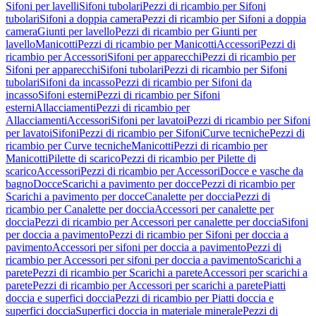
Sifoni per lavelli
Sifoni tubolari
Pezzi di ricambio per Sifoni
tubolari
Sifoni a doppia camera
Pezzi di ricambio per Sifoni a doppia
camera
Giunti per lavello
Pezzi di ricambio per Giunti per
lavello
Manicotti
Pezzi di ricambio per Manicotti
Accessori
Pezzi di
ricambio per Accessori
Sifoni per apparecchi
Pezzi di ricambio per
Sifoni per apparecchi
Sifoni tubolari
Pezzi di ricambio per Sifoni
tubolari
Sifoni da incasso
Pezzi di ricambio per Sifoni da
incasso
Sifoni esterni
Pezzi di ricambio per Sifoni
esterni
Allacciamenti
Pezzi di ricambio per
Allacciamenti
Accessori
Sifoni per lavatoi
Pezzi di ricambio per Sifoni
per lavatoi
Sifoni
Pezzi di ricambio per Sifoni
Curve tecniche
Pezzi di
ricambio per Curve tecniche
Manicotti
Pezzi di ricambio per
Manicotti
Pilette di scarico
Pezzi di ricambio per Pilette di
scarico
Accessori
Pezzi di ricambio per Accessori
Docce e vasche da
bagno
Docce
Scarichi a pavimento per docce
Pezzi di ricambio per
Scarichi a pavimento per docce
Canalette per doccia
Pezzi di
ricambio per Canalette per doccia
Accessori per canalette per
doccia
Pezzi di ricambio per Accessori per canalette per doccia
Sifoni
per doccia a pavimento
Pezzi di ricambio per Sifoni per doccia a
pavimento
Accessori per sifoni per doccia a pavimento
Pezzi di
ricambio per Accessori per sifoni per doccia a pavimento
Scarichi a
parete
Pezzi di ricambio per Scarichi a parete
Accessori per scarichi a
parete
Pezzi di ricambio per Accessori per scarichi a parete
Piatti
doccia e superfici doccia
Pezzi di ricambio per Piatti doccia e
superfici doccia
Superfici doccia in materiale minerale
Pezzi di