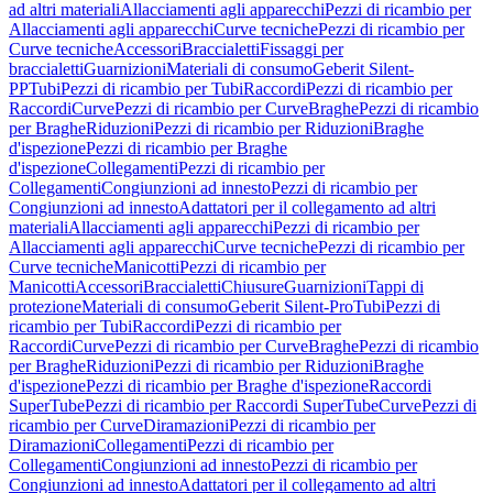
ad altri materiali
Allacciamenti agli apparecchi
Pezzi di ricambio per
Allacciamenti agli apparecchi
Curve tecniche
Pezzi di ricambio per
Curve tecniche
Accessori
Braccialetti
Fissaggi per
braccialetti
Guarnizioni
Materiali di consumo
Geberit Silent-
PP
Tubi
Pezzi di ricambio per Tubi
Raccordi
Pezzi di ricambio per
Raccordi
Curve
Pezzi di ricambio per Curve
Braghe
Pezzi di ricambio
per Braghe
Riduzioni
Pezzi di ricambio per Riduzioni
Braghe
d'ispezione
Pezzi di ricambio per Braghe
d'ispezione
Collegamenti
Pezzi di ricambio per
Collegamenti
Congiunzioni ad innesto
Pezzi di ricambio per
Congiunzioni ad innesto
Adattatori per il collegamento ad altri
materiali
Allacciamenti agli apparecchi
Pezzi di ricambio per
Allacciamenti agli apparecchi
Curve tecniche
Pezzi di ricambio per
Curve tecniche
Manicotti
Pezzi di ricambio per
Manicotti
Accessori
Braccialetti
Chiusure
Guarnizioni
Tappi di
protezione
Materiali di consumo
Geberit Silent-Pro
Tubi
Pezzi di
ricambio per Tubi
Raccordi
Pezzi di ricambio per
Raccordi
Curve
Pezzi di ricambio per Curve
Braghe
Pezzi di ricambio
per Braghe
Riduzioni
Pezzi di ricambio per Riduzioni
Braghe
d'ispezione
Pezzi di ricambio per Braghe d'ispezione
Raccordi
SuperTube
Pezzi di ricambio per Raccordi SuperTube
Curve
Pezzi di
ricambio per Curve
Diramazioni
Pezzi di ricambio per
Diramazioni
Collegamenti
Pezzi di ricambio per
Collegamenti
Congiunzioni ad innesto
Pezzi di ricambio per
Congiunzioni ad innesto
Adattatori per il collegamento ad altri