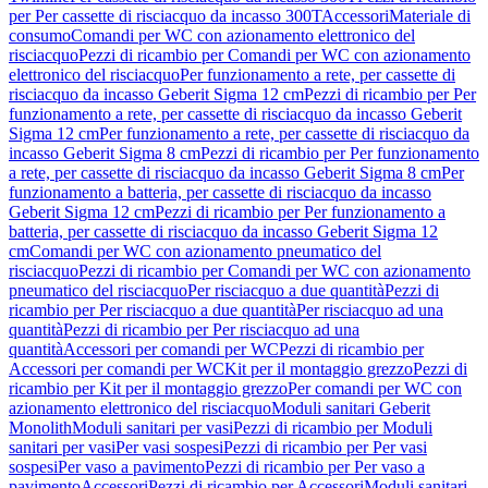
per Per cassette di risciacquo da incasso 300T
Accessori
Materiale di
consumo
Comandi per WC con azionamento elettronico del
risciacquo
Pezzi di ricambio per Comandi per WC con azionamento
elettronico del risciacquo
Per funzionamento a rete, per cassette di
risciacquo da incasso Geberit Sigma 12 cm
Pezzi di ricambio per Per
funzionamento a rete, per cassette di risciacquo da incasso Geberit
Sigma 12 cm
Per funzionamento a rete, per cassette di risciacquo da
incasso Geberit Sigma 8 cm
Pezzi di ricambio per Per funzionamento
a rete, per cassette di risciacquo da incasso Geberit Sigma 8 cm
Per
funzionamento a batteria, per cassette di risciacquo da incasso
Geberit Sigma 12 cm
Pezzi di ricambio per Per funzionamento a
batteria, per cassette di risciacquo da incasso Geberit Sigma 12
cm
Comandi per WC con azionamento pneumatico del
risciacquo
Pezzi di ricambio per Comandi per WC con azionamento
pneumatico del risciacquo
Per risciacquo a due quantità
Pezzi di
ricambio per Per risciacquo a due quantità
Per risciacquo ad una
quantità
Pezzi di ricambio per Per risciacquo ad una
quantità
Accessori per comandi per WC
Pezzi di ricambio per
Accessori per comandi per WC
Kit per il montaggio grezzo
Pezzi di
ricambio per Kit per il montaggio grezzo
Per comandi per WC con
azionamento elettronico del risciacquo
Moduli sanitari Geberit
Monolith
Moduli sanitari per vasi
Pezzi di ricambio per Moduli
sanitari per vasi
Per vasi sospesi
Pezzi di ricambio per Per vasi
sospesi
Per vaso a pavimento
Pezzi di ricambio per Per vaso a
pavimento
Accessori
Pezzi di ricambio per Accessori
Moduli sanitari