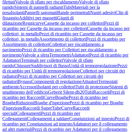
filettati
Valvole di sfiato per riscaldamento
Valvole di sfiato
rapido
Sistemi di pannelli radianti
Tubi
Materiali per la
posa
Isolanti
Pannelli sagomati
Bande perimetrali
Nastri adesivi
Clip di
fissaggio
Additivi per massetti
Giunti di
dilatazione
Reggicurve
Cassette da incasso per collettori
Pezzi di
ricambio per Cassette da incasso per collettori
Cassette da incasso per
collettori, in metallo
Pezzi di ricambio per Cassette da incasso per
collettori, in metallo
Assortimento di collettori
Pezzi di ricambio per
Assortimento di collettori
Collettori per riscaldamento a
pavimento
Pezzi di ricambio per Collettori per riscaldamento a
pavimento
Valvole a sfera
Termometri
Adattatori
Pezzi di ricambio per
Adattatori
Terminali per collettori
Valvole di sfiato
rapido
Chiusure
Suddivisori di flusso
Unità di termoregolazione
Pezzi
di ricambio per Unità di termoregolazione
Collettori per circuiti dei
radiatori
Pezzi di ricambio per Collettori per circuiti dei
radiatori
Bypass
Componenti di regolazione
Attuatori
Termostati
ambiente
Accessori
Isolanti per collettori
Tubi di protezione
Sistemi di
smaltimento dell’edificio
Geberit Silent-db20
Tubi
Raccordi
Pezzi di
ricambio per Raccordi
Curve
Braghe
Pezzi di ricambio per
Braghe
Riduzioni
Braghe d'ispezione
Pezzi di ricambio per Braghe
d'ispezione
Raccordi SuperTube
Curve
Raccordi
speciali
Collegamenti
Pezzi di ricambio per
Collegamenti
Collegamenti a saldare
Congiunzioni ad innesto
Pezzi di
ricambio per Congiunzioni ad innesto
Adattatori per il collegamento
ad altri materiali
Pezzi di ricambio per Adattatori per il collegamento