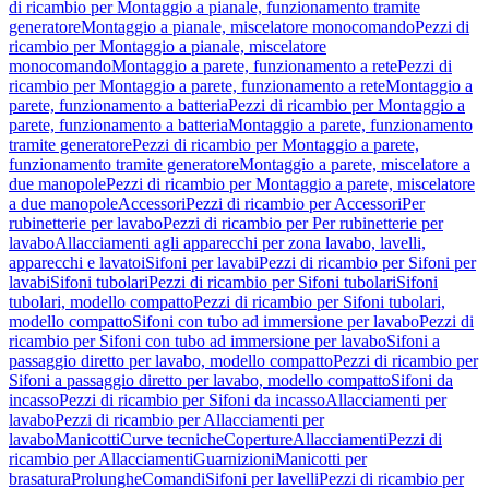
di ricambio per Montaggio a pianale, funzionamento tramite
generatore
Montaggio a pianale, miscelatore monocomando
Pezzi di
ricambio per Montaggio a pianale, miscelatore
monocomando
Montaggio a parete, funzionamento a rete
Pezzi di
ricambio per Montaggio a parete, funzionamento a rete
Montaggio a
parete, funzionamento a batteria
Pezzi di ricambio per Montaggio a
parete, funzionamento a batteria
Montaggio a parete, funzionamento
tramite generatore
Pezzi di ricambio per Montaggio a parete,
funzionamento tramite generatore
Montaggio a parete, miscelatore a
due manopole
Pezzi di ricambio per Montaggio a parete, miscelatore
a due manopole
Accessori
Pezzi di ricambio per Accessori
Per
rubinetterie per lavabo
Pezzi di ricambio per Per rubinetterie per
lavabo
Allacciamenti agli apparecchi per zona lavabo, lavelli,
apparecchi e lavatoi
Sifoni per lavabi
Pezzi di ricambio per Sifoni per
lavabi
Sifoni tubolari
Pezzi di ricambio per Sifoni tubolari
Sifoni
tubolari, modello compatto
Pezzi di ricambio per Sifoni tubolari,
modello compatto
Sifoni con tubo ad immersione per lavabo
Pezzi di
ricambio per Sifoni con tubo ad immersione per lavabo
Sifoni a
passaggio diretto per lavabo, modello compatto
Pezzi di ricambio per
Sifoni a passaggio diretto per lavabo, modello compatto
Sifoni da
incasso
Pezzi di ricambio per Sifoni da incasso
Allacciamenti per
lavabo
Pezzi di ricambio per Allacciamenti per
lavabo
Manicotti
Curve tecniche
Coperture
Allacciamenti
Pezzi di
ricambio per Allacciamenti
Guarnizioni
Manicotti per
brasatura
Prolunghe
Comandi
Sifoni per lavelli
Pezzi di ricambio per