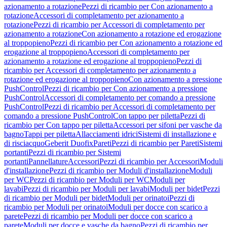
azionamento a rotazione
Pezzi di ricambio per Con azionamento a
rotazione
Accessori di completamento per azionamento a
rotazione
Pezzi di ricambio per Accessori di completamento per
azionamento a rotazione
Con azionamento a rotazione ed erogazione
al troppopieno
Pezzi di ricambio per Con azionamento a rotazione ed
erogazione al troppopieno
Accessori di completamento per
azionamento a rotazione ed erogazione al troppopieno
Pezzi di
ricambio per Accessori di completamento per azionamento a
rotazione ed erogazione al troppopieno
Con azionamento a pressione
PushControl
Pezzi di ricambio per Con azionamento a pressione
PushControl
Accessori di completamento per comando a pressione
PushControl
Pezzi di ricambio per Accessori di completamento per
comando a pressione PushControl
Con tappo per piletta
Pezzi di
ricambio per Con tappo per piletta
Accessori per sifoni per vasche da
bagno
Tappi per piletta
Allacciamenti idrici
Sistemi di installazione e
di risciacquo
Geberit Duofix
Pareti
Pezzi di ricambio per Pareti
Sistemi
portanti
Pezzi di ricambio per Sistemi
portanti
Pannellature
Accessori
Pezzi di ricambio per Accessori
Moduli
d'installazione
Pezzi di ricambio per Moduli d'installazione
Moduli
per WC
Pezzi di ricambio per Moduli per WC
Moduli per
lavabi
Pezzi di ricambio per Moduli per lavabi
Moduli per bidet
Pezzi
di ricambio per Moduli per bidet
Moduli per orinatoi
Pezzi di
ricambio per Moduli per orinatoi
Moduli per docce con scarico a
parete
Pezzi di ricambio per Moduli per docce con scarico a
parete
Moduli per docce e vasche da bagno
Pezzi di ricambio per