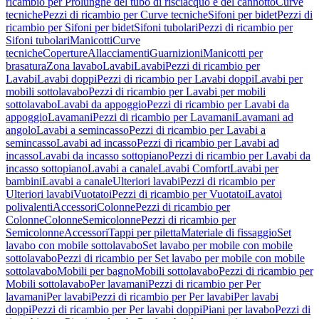
ricambio per Prolunghe del tubo di risciacquo e del cannotto
Curve
tecniche
Pezzi di ricambio per Curve tecniche
Sifoni per bidet
Pezzi di
ricambio per Sifoni per bidet
Sifoni tubolari
Pezzi di ricambio per
Sifoni tubolari
Manicotti
Curve
tecniche
Coperture
Allacciamenti
Guarnizioni
Manicotti per
brasatura
Zona lavabo
Lavabi
Lavabi
Pezzi di ricambio per
Lavabi
Lavabi doppi
Pezzi di ricambio per Lavabi doppi
Lavabi per
mobili sottolavabo
Pezzi di ricambio per Lavabi per mobili
sottolavabo
Lavabi da appoggio
Pezzi di ricambio per Lavabi da
appoggio
Lavamani
Pezzi di ricambio per Lavamani
Lavamani ad
angolo
Lavabi a semincasso
Pezzi di ricambio per Lavabi a
semincasso
Lavabi ad incasso
Pezzi di ricambio per Lavabi ad
incasso
Lavabi da incasso sottopiano
Pezzi di ricambio per Lavabi da
incasso sottopiano
Lavabi a canale
Lavabi Comfort
Lavabi per
bambini
Lavabi a canale
Ulteriori lavabi
Pezzi di ricambio per
Ulteriori lavabi
Vuotatoi
Pezzi di ricambio per Vuotatoi
Lavatoi
polivalenti
Accessori
Colonne
Pezzi di ricambio per
Colonne
Colonne
Semicolonne
Pezzi di ricambio per
Semicolonne
Accessori
Tappi per piletta
Materiale di fissaggio
Set
lavabo con mobile sottolavabo
Set lavabo per mobile con mobile
sottolavabo
Pezzi di ricambio per Set lavabo per mobile con mobile
sottolavabo
Mobili per bagno
Mobili sottolavabo
Pezzi di ricambio per
Mobili sottolavabo
Per lavamani
Pezzi di ricambio per Per
lavamani
Per lavabi
Pezzi di ricambio per Per lavabi
Per lavabi
doppi
Pezzi di ricambio per Per lavabi doppi
Piani per lavabo
Pezzi di