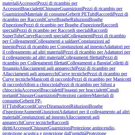
materiali
Accessori
Pezzi di ricambio per
Accessori
Braccialetti
Chiusure
Guarnizioni
Pezzi di ricambio per
Guarnizioni
Materiale di consumo
Geberit PE
Tubi
Raccordi
Pezzi di
ricambio per Raccordi
Curve
Braghe
Riduzioni
Braghe
d'ispezione
Pezzi di ricambio per Braghe d'ispezione
Raccordi
speciali
Pezzi di ricambio per Raccordi speciali
Raccordi
SuperTube
Curve
Raccordi speciali
Collegamenti
Pezzi di ricambio
per Collegamenti
Collegamenti a saldare
Congiunzioni ad
innesto
Pezzi di ricambio per Congiunzioni ad innesto
Adattatori per
il collegamento ad altri materiali
Pezzi di ricambio per Adattatori per
il collegamento ad altri materiali
Collegamenti filettati
Pezzi di
ricambio per Collegamenti filettati
Collegamenti a flangia
Colletti di
fissaggio
Allacciamenti agli apparecchi
Pezzi di ricambio per
Allacciamenti agli apparecchi
Curve tecniche
Pezzi di ricambio per
Curve tecniche
Manicotti di raccordo
Pezzi di ricambio per Manicotti
di raccordo
Sifoni a chiocciola
Pezzi di ricambio per Sifoni a
chiocciola
Accessori
Braccialetti
Fissaggi per braccialetti
Canali
portanti
Chiusure
Guarnizioni
Protezioni cantiere
Materiali di
consumo
Geberit PP-
HT
Tubi
Raccordi
Curve
Diramazioni
Riduzioni
Braghe
d'ispezione
Aumenti
Giunzioni
Adattatori per il collegamento ad altri
materiali
Congiunzioni ad innesto
Allacciamenti agli
apparecchi
Curve tecniche
Raccordi
diritti
Accessori
Chiusure
Guarnizioni
Protezione antincendio,
protezione acustica e protezione dall'umidità
Protezione