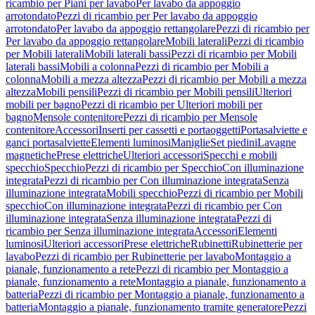
ricambio per Piani per lavabo
Per lavabo da appoggio
arrotondato
Pezzi di ricambio per Per lavabo da appoggio
arrotondato
Per lavabo da appoggio rettangolare
Pezzi di ricambio per
Per lavabo da appoggio rettangolare
Mobili laterali
Pezzi di ricambio
per Mobili laterali
Mobili laterali bassi
Pezzi di ricambio per Mobili
laterali bassi
Mobili a colonna
Pezzi di ricambio per Mobili a
colonna
Mobili a mezza altezza
Pezzi di ricambio per Mobili a mezza
altezza
Mobili pensili
Pezzi di ricambio per Mobili pensili
Ulteriori
mobili per bagno
Pezzi di ricambio per Ulteriori mobili per
bagno
Mensole contenitore
Pezzi di ricambio per Mensole
contenitore
Accessori
Inserti per cassetti e portaoggetti
Portasalviette e
ganci portasalviette
Elementi luminosi
Maniglie
Set piedini
Lavagne
magnetiche
Prese elettriche
Ulteriori accessori
Specchi e mobili
specchio
Specchio
Pezzi di ricambio per Specchio
Con illuminazione
integrata
Pezzi di ricambio per Con illuminazione integrata
Senza
illuminazione integrata
Mobili specchio
Pezzi di ricambio per Mobili
specchio
Con illuminazione integrata
Pezzi di ricambio per Con
illuminazione integrata
Senza illuminazione integrata
Pezzi di
ricambio per Senza illuminazione integrata
Accessori
Elementi
luminosi
Ulteriori accessori
Prese elettriche
Rubinetti
Rubinetterie per
lavabo
Pezzi di ricambio per Rubinetterie per lavabo
Montaggio a
pianale, funzionamento a rete
Pezzi di ricambio per Montaggio a
pianale, funzionamento a rete
Montaggio a pianale, funzionamento a
batteria
Pezzi di ricambio per Montaggio a pianale, funzionamento a
batteria
Montaggio a pianale, funzionamento tramite generatore
Pezzi