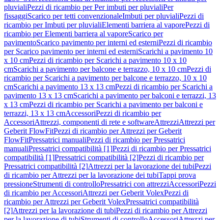
pluviali
Pezzi di ricambio per Per imbuti per pluviali
Per
fissaggi
Scarico per tetti convenzionale
Imbuti per pluviali
Pezzi di
ricambio per Imbuti per pluviali
Elementi barriera al vapore
Pezzi di
ricambio per Elementi barriera al vapore
Scarico per
pavimento
Scarico pavimento per interni ed esterni
Pezzi di ricambio
per Scarico pavimento per interni ed esterni
Scarichi a pavimento 10
x 10 cm
Pezzi di ricambio per Scarichi a pavimento 10 x 10
cm
Scarichi a pavimento per balcone e terrazzo, 10 x 10 cm
Pezzi di
ricambio per Scarichi a pavimento per balcone e terrazzo, 10 x 10
cm
Scarichi a pavimento 13 x 13 cm
Pezzi di ricambio per Scarichi a
pavimento 13 x 13 cm
Scarichi a pavimento per balconi e terrazzi, 13
x 13 cm
Pezzi di ricambio per Scarichi a pavimento per balconi e
terrazzi, 13 x 13 cm
Accessori
Pezzi di ricambio per
Accessori
Attrezzi, componenti di rete e software
Attrezzi
Attrezzi per
Geberit FlowFit
Pezzi di ricambio per Attrezzi per Geberit
FlowFit
Pressatrici manuali
Pezzi di ricambio per Pressatrici
manuali
Pressatrici compatibilità [1]
Pezzi di ricambio per Pressatrici
compatibilità [1]
Pressatrici compatibilità [2]
Pezzi di ricambio per
Pressatrici compatibilità [2]
Attrezzi per la lavorazione dei tubi
Pezzi
di ricambio per Attrezzi per la lavorazione dei tubi
Tappi prova
pressione
Strumenti di controllo
Pressatrici con attrezzi
Accessori
Pezzi
di ricambio per Accessori
Attrezzi per Geberit Volex
Pezzi di
ricambio per Attrezzi per Geberit Volex
Pressatrici compatibilità
[2]
Attrezzi per la lavorazione di tubi
Pezzi di ricambio per Attrezzi
per la lavorazione di tubi
Strumenti di controllo
Accessori
Attrezzi per