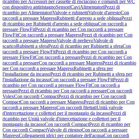
ricambio per Accessori per cassette di risciacquo e comandi per WC
con dispositivo antiristagno
Sensori
Cavi
Alimentatori
Pezzi di
ricambio per Alimentatori
Valvole e rubinetti
Valvole d'arresto
Con
raccordi a pressare Mapress
Rubinetti d'arresto a sede obliqua
Pezzi
di ricambio per Rubinetti d'arresto a sede obliqua
Con raccordi a
pressare FlowFit
Pezzi di ricambio per Con raccordi a pressare
FlowFit
Con raccordi a pressare Mapress
Pezzi di ricambio per Con
raccordi a pressare Mapress
Valvole di prelievo
Valvole di
scarico
Rubinetti a sfera
Pezzi di ricambio per Rubinetti a sfera
Con
raccordi a pressare FlowFit
Pezzi di ricambio per Con raccordi a
pressare FlowFit
Con raccordi a pressare
Pezzi di ricambio per Con
raccordi a pressare
Con raccordi a pressare Mapress
Pezzi di ricambio
per Con raccordi a pressare Mapress
Rubinetti a sfera per
l'installazione da incasso
Pezzi di ricambio per Rubinetti a sfera per
l'installazione da incasso
Con raccordi a pressare FlowFit
Pezzi di
ricambio per Con raccordi a pressare FlowFit
Con raccordi a
pressare
Pezzi di ricambio per Con raccordi a pressare
Con raccordi
Volex
Con raccordi Compact
Pezzi di ricambio per Con raccordi
Compact
Con raccordi a pressare Mapress
Pezzi di ricambio per Con
raccordi a pressare Mapress
Con raccordi filettati
Unità valvole
d'intercettazione e collettori per il montaggio da incasso
Pezzi di
ricambio per Unità valvole d'intercettazione e collettori per il
montaggio da incasso
Con raccordi Compact
Pezzi di ricambio per
Con raccordi Compact
Valvole di ritegno
Con raccordi a pressare
Mapress
Collegamenti idrici per contatore dell'acqua
Con raccordi