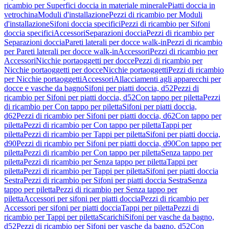
ricambio per Superfici doccia in materiale minerale
Piatti doccia in
vetrochina
Moduli d'installazione
Pezzi di ricambio per Moduli
d'installazione
Sifoni doccia specifici
Pezzi di ricambio per Sifoni
doccia specifici
Accessori
Separazioni doccia
Pezzi di ricambio per
Separazioni doccia
Pareti laterali per docce walk-in
Pezzi di ricambio
per Pareti laterali per docce walk-in
Accessori
Pezzi di ricambio per
Accessori
Nicchie portaoggetti per docce
Pezzi di ricambio per
Nicchie portaoggetti per docce
Nicchie portaoggetti
Pezzi di ricambio
per Nicchie portaoggetti
Accessori
Allacciamenti agli apparecchi per
docce e vasche da bagno
Sifoni per piatti doccia, d52
Pezzi di
ricambio per Sifoni per piatti doccia, d52
Con tappo per piletta
Pezzi
di ricambio per Con tappo per piletta
Sifoni per piatti doccia,
d62
Pezzi di ricambio per Sifoni per piatti doccia, d62
Con tappo per
piletta
Pezzi di ricambio per Con tappo per piletta
Tappi per
piletta
Pezzi di ricambio per Tappi per piletta
Sifoni per piatti doccia,
d90
Pezzi di ricambio per Sifoni per piatti doccia, d90
Con tappo per
piletta
Pezzi di ricambio per Con tappo per piletta
Senza tappo per
piletta
Pezzi di ricambio per Senza tappo per piletta
Tappi per
piletta
Pezzi di ricambio per Tappi per piletta
Sifoni per piatti doccia
Sestra
Pezzi di ricambio per Sifoni per piatti doccia Sestra
Senza
tappo per piletta
Pezzi di ricambio per Senza tappo per
piletta
Accessori per sifoni per piatti doccia
Pezzi di ricambio per
Accessori per sifoni per piatti doccia
Tappi per piletta
Pezzi di
ricambio per Tappi per piletta
Scarichi
Sifoni per vasche da bagno,
d52
Pezzi di ricambio per Sifoni per vasche da bagno, d52
Con