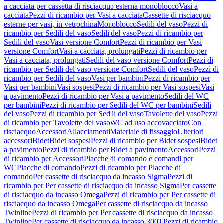
a cacciata per cassetta di risciacquo esterna monoblocco
Vasi a
cacciata
Pezzi di ricambio per Vasi a cacciata
Cassette di risciacquo
esterne per vasi, in vetrochina
Monoblocco
Sedili del vaso
Pezzi di
ricambio per Sedili del vaso
Sedili del vaso
Pezzi di ricambio per
Sedili del vaso
Vasi versione Comfort
Pezzi di ricambio per Vasi
versione Comfort
Vasi a cacciata, prolungati
Pezzi di ricambio per
Vasi a cacciata, prolungati
Sedili del vaso versione Comfort
Pezzi di
ricambio per Sedili del vaso versione Comfort
Sedili del vaso
Pezzi di
ricambio per Sedili del vaso
Vasi per bambini
Pezzi di ricambio per
Vasi per bambini
Vasi sospesi
Pezzi di ricambio per Vasi sospesi
Vasi
a pavimento
Pezzi di ricambio per Vasi a pavimento
Sedili del WC
per bambini
Pezzi di ricambio per Sedili del WC per bambini
Sedili
del vaso
Pezzi di ricambio per Sedili del vaso
Tavolette del vaso
Pezzi
di ricambio per Tavolette del vaso
WC ad uso accovacciato
Con
risciacquo
Accessori
Allacciamenti
Materiale di fissaggio
Ulteriori
accessori
Bidet
Bidet sospesi
Pezzi di ricambio per Bidet sospesi
Bidet
a pavimento
Pezzi di ricambio per Bidet a pavimento
Accessori
Pezzi
di ricambio per Accessori
Placche di comando e comandi per
WC
Placche di comando
Pezzi di ricambio per Placche di
comando
Per cassette di risciacquo da incasso Sigma
Pezzi di
ricambio per Per cassette di risciacquo da incasso Sigma
Per cassette
di risciacquo da incasso Omega
Pezzi di ricambio per Per cassette di
risciacquo da incasso Omega
Per cassette di risciacquo da incasso
Twinline
Pezzi di ricambio per Per cassette di risciacquo da incasso
Twinline
Per cassette di risciacquo da incasso 300T
Pezzi di ricambio