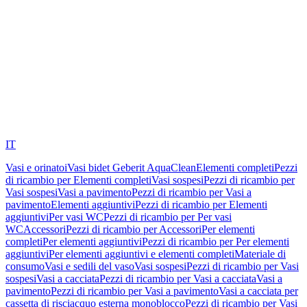
IT
Vasi e orinatoi
Vasi bidet Geberit AquaClean
Elementi completi
Pezzi
di ricambio per Elementi completi
Vasi sospesi
Pezzi di ricambio per
Vasi sospesi
Vasi a pavimento
Pezzi di ricambio per Vasi a
pavimento
Elementi aggiuntivi
Pezzi di ricambio per Elementi
aggiuntivi
Per vasi WC
Pezzi di ricambio per Per vasi
WC
Accessori
Pezzi di ricambio per Accessori
Per elementi
completi
Per elementi aggiuntivi
Pezzi di ricambio per Per elementi
aggiuntivi
Per elementi aggiuntivi e elementi completi
Materiale di
consumo
Vasi e sedili del vaso
Vasi sospesi
Pezzi di ricambio per Vasi
sospesi
Vasi a cacciata
Pezzi di ricambio per Vasi a cacciata
Vasi a
pavimento
Pezzi di ricambio per Vasi a pavimento
Vasi a cacciata per
cassetta di risciacquo esterna monoblocco
Pezzi di ricambio per Vasi