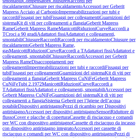
smontabili
Compensatori
Chiusure
Raccordi per
riscaldamento
Chiusure per riscaldamento
Accessori per Geberit
Mapress Acciaio al Carbonio
Impermeabilizzazioni per tubi e
raccordi
Fissaggi per tubi
Fissaggi per collegamenti
Guarnizioni del
sistema
Kit di viti per collegamenti a flangia
Geberit Mapress
Rame
Geberit Mapress Rame
Manicotti
Riduzioni
Curve
Raccordi a
T
Croci a 90 gradi
Adattatori fissi
Adattatori e collegamenti,
smontabili
Chiusure
Raccordi
Raccordi per riscaldamento
Chiusure per
riscaldamento
Geberit Mapress Rame,
gas
Manicotti
Riduzioni
Curve
Raccordi a T
Adattatori fissi
Adattatori e
collegamenti, smontabili
Chiusure
Raccordi
Accessori per Geberit
Mapress Rame
Disaccoppiamenti per
collegamenti
Impermeabilizzazioni per tubi e raccordi
Fissaggi per
tubi
Fissaggi per collegamenti
Guarnizioni del sistema
Kit di viti per
collegamenti a flangia
Geberit Mapress CuNiFe
Geberit Mapress
CuNiFe
Tubi 2.1972
Manicotti
Riduzioni
Curve
Raccordi a
T
Adattatori fissi
Adattatori e collegamenti, smontabili
Accessori per
Geberit Mapress CuNiFe
Guarnizioni del sistema
Kit di viti per
collegamenti a flangia
Sistema Geberit per l’Igiene dell’acqua
potabile
Dispositivi antiristagno
Pezzi di ricambio per Dispositivi
antiristagno
Accessori per dispositivi antiristagno
Sensori
Riduttore di
flusso
Cover e placche di copertura
Cassette di risciacquo e comandi
per WC con dispositivo antiristagno
Cassette di risciacquo da incasso
con dispositivo antiristagno integrato
Accessori per cassette di
risciacquo e comandi per WC con dispositivo antiristagno
Pezzi di