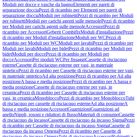
Moduli per docce e vasche da bagno
Elementi per pareti di
separazione doccia
Pezzi di ricambio per Elementi per pareti di
separazione doccia
Moduli per rubinetti
Pezzi di ricambio per Moduli
per rubinetti
Moduli per carichi agenti sulle mensole
Pezzi di ricambio
per Moduli per carichi agenti sulle mensole
Accessori
Pezzi di
ricambio per Accessori
Geberit Combifix
Moduli d'installazione
Pezzi
di ricambio per Moduli d'installazione
Moduli per WC
Pezzi di
ricambio per Moduli per WC
Moduli per lavabi
Pezzi di ricambio per
Moduli per lavabi
Moduli per bidet
Pezzi di ricambio per Moduli per
bidet
Moduli per docce
Pezzi di ricambio per Moduli per
docce
Accessori
Per moduli WC
Per fissaggi
Cassette di risciacquo
esterne
Cassette di risciacquo esterne per vasi, in materiale
sintetico
Pezzi di ricambio per Cassette di risciacquo esterne per vasi,
in materiale sintetico
Ad alta posizione
Pezzi di ricambio per Ad alta
posizione
A bassa e media posizione
Pezzi di ricambio per A bassa e
media posizione
Cassette di risciacquo esterne per vasi, in
ceramica
Pezzi di ricambio per Cassette di risciacquo esterne per
vasi, in ceramica
Monoblocco
Pezzi di ricambio per Monoblocco
Tubi
di risciacquo per cassette di risciacquo esterne
Ad alta posizione
A
bassa e media posizione
Accessori
Guarnizioni
Guarnizioni ad
anello
Nippli, rosoni e riduttori di flusso
Materiali di consumo
Cassette
di risciacquo da incasso
Cassette di risciacquo da incasso Sigma
Pezzi
di ricambio per Cassette di risciacquo da incasso Sigma
Cassette di
risciacquo da incasso Omega
Pezzi di ricambio per Cassette di
risciacquo da incasso Omega
Tubi di risciacquo
Accessori
Rubinetti a