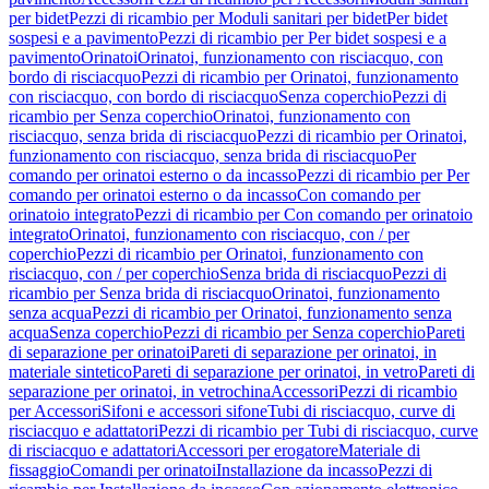
per bidet
Pezzi di ricambio per Moduli sanitari per bidet
Per bidet
sospesi e a pavimento
Pezzi di ricambio per Per bidet sospesi e a
pavimento
Orinatoi
Orinatoi, funzionamento con risciacquo, con
bordo di risciacquo
Pezzi di ricambio per Orinatoi, funzionamento
con risciacquo, con bordo di risciacquo
Senza coperchio
Pezzi di
ricambio per Senza coperchio
Orinatoi, funzionamento con
risciacquo, senza brida di risciacquo
Pezzi di ricambio per Orinatoi,
funzionamento con risciacquo, senza brida di risciacquo
Per
comando per orinatoi esterno o da incasso
Pezzi di ricambio per Per
comando per orinatoi esterno o da incasso
Con comando per
orinatoio integrato
Pezzi di ricambio per Con comando per orinatoio
integrato
Orinatoi, funzionamento con risciacquo, con / per
coperchio
Pezzi di ricambio per Orinatoi, funzionamento con
risciacquo, con / per coperchio
Senza brida di risciacquo
Pezzi di
ricambio per Senza brida di risciacquo
Orinatoi, funzionamento
senza acqua
Pezzi di ricambio per Orinatoi, funzionamento senza
acqua
Senza coperchio
Pezzi di ricambio per Senza coperchio
Pareti
di separazione per orinatoi
Pareti di separazione per orinatoi, in
materiale sintetico
Pareti di separazione per orinatoi, in vetro
Pareti di
separazione per orinatoi, in vetrochina
Accessori
Pezzi di ricambio
per Accessori
Sifoni e accessori sifone
Tubi di risciacquo, curve di
risciacquo e adattatori
Pezzi di ricambio per Tubi di risciacquo, curve
di risciacquo e adattatori
Accessori per erogatore
Materiale di
fissaggio
Comandi per orinatoi
Installazione da incasso
Pezzi di