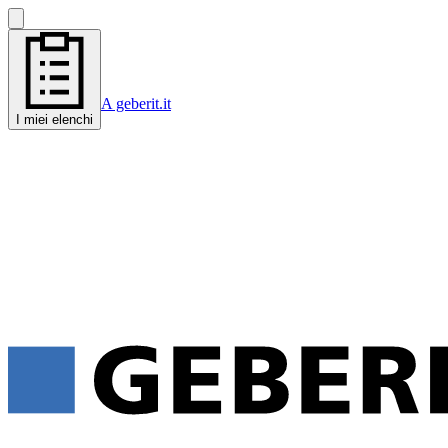
A geberit.it
I miei elenchi