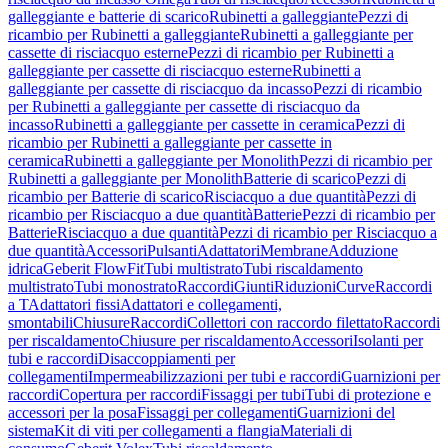
galleggiante e batterie di scarico
Rubinetti a galleggiante
Pezzi di
ricambio per Rubinetti a galleggiante
Rubinetti a galleggiante per
cassette di risciacquo esterne
Pezzi di ricambio per Rubinetti a
galleggiante per cassette di risciacquo esterne
Rubinetti a
galleggiante per cassette di risciacquo da incasso
Pezzi di ricambio
per Rubinetti a galleggiante per cassette di risciacquo da
incasso
Rubinetti a galleggiante per cassette in ceramica
Pezzi di
ricambio per Rubinetti a galleggiante per cassette in
ceramica
Rubinetti a galleggiante per Monolith
Pezzi di ricambio per
Rubinetti a galleggiante per Monolith
Batterie di scarico
Pezzi di
ricambio per Batterie di scarico
Risciacquo a due quantità
Pezzi di
ricambio per Risciacquo a due quantità
Batterie
Pezzi di ricambio per
Batterie
Risciacquo a due quantità
Pezzi di ricambio per Risciacquo a
due quantità
Accessori
Pulsanti
Adattatori
Membrane
Adduzione
idrica
Geberit FlowFit
Tubi multistrato
Tubi riscaldamento
multistrato
Tubi monostrato
Raccordi
Giunti
Riduzioni
Curve
Raccordi
a T
Adattatori fissi
Adattatori e collegamenti,
smontabili
Chiusure
Raccordi
Collettori con raccordo filettato
Raccordi
per riscaldamento
Chiusure per riscaldamento
Accessori
Isolanti per
tubi e raccordi
Disaccoppiamenti per
collegamenti
Impermeabilizzazioni per tubi e raccordi
Guarnizioni per
raccordi
Copertura per raccordi
Fissaggi per tubi
Tubi di protezione e
accessori per la posa
Fissaggi per collegamenti
Guarnizioni del
sistema
Kit di viti per collegamenti a flangia
Materiali di