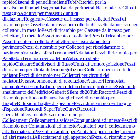
rapido
Sistemi di pannelli radianti
Tubi
Materiali per la
posa
Isolanti
Pannelli sagomati
Bande perimetrali
Nastri adesivi
Clip di
fissaggio
Additivi per massetti
Giunti di
dilatazione
Reggicurve
Cassette da incasso per collettori
Pezzi di
ricambio per Cassette da incasso per collettori
Cassette da incasso per
collettori, in metallo
Pezzi di ricambio per Cassette da incasso per
collettori, in metallo
Assortimento di collettori
Pezzi di ricambio per
Assortimento di collettori
Collettori per riscaldamento a
pavimento
Pezzi di ricambio per Collettori per riscaldamento a
pavimento
Valvole a sfera
Termometri
Adattatori
Pezzi di ricambio per
Adattatori
Terminali per collettori
Valvole di sfiato
rapido
Chiusure
Suddivisori di flusso
Unità di termoregolazione
Pezzi
di ricambio per Unità di termoregolazione
Collettori per circuiti dei
radiatori
Pezzi di ricambio per Collettori per circuiti dei
radiatori
Bypass
Componenti di regolazione
Attuatori
Termostati
ambiente
Accessori
Isolanti per collettori
Tubi di protezione
Sistemi di
smaltimento dell’edificio
Geberit Silent-db20
Tubi
Raccordi
Pezzi di
ricambio per Raccordi
Curve
Braghe
Pezzi di ricambio per
Braghe
Riduzioni
Braghe d'ispezione
Pezzi di ricambio per Braghe
d'ispezione
Raccordi SuperTube
Curve
Raccordi
speciali
Collegamenti
Pezzi di ricambio per
Collegamenti
Collegamenti a saldare
Congiunzioni ad innesto
Pezzi di
ricambio per Congiunzioni ad innesto
Adattatori per il collegamento
ad altri materiali
Pezzi di ricambio per Adattatori per il collegamento
ad altri materiali
Allacciamenti agli apparecchi
Pezzi di ricambio per