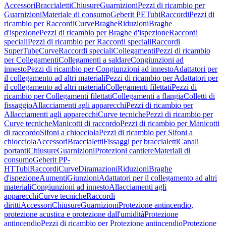
Accessori
Braccialetti
Chiusure
Guarnizioni
Pezzi di ricambio per
Guarnizioni
Materiale di consumo
Geberit PE
Tubi
Raccordi
Pezzi di
ricambio per Raccordi
Curve
Braghe
Riduzioni
Braghe
d'ispezione
Pezzi di ricambio per Braghe d'ispezione
Raccordi
speciali
Pezzi di ricambio per Raccordi speciali
Raccordi
SuperTube
Curve
Raccordi speciali
Collegamenti
Pezzi di ricambio
per Collegamenti
Collegamenti a saldare
Congiunzioni ad
innesto
Pezzi di ricambio per Congiunzioni ad innesto
Adattatori per
il collegamento ad altri materiali
Pezzi di ricambio per Adattatori per
il collegamento ad altri materiali
Collegamenti filettati
Pezzi di
ricambio per Collegamenti filettati
Collegamenti a flangia
Colletti di
fissaggio
Allacciamenti agli apparecchi
Pezzi di ricambio per
Allacciamenti agli apparecchi
Curve tecniche
Pezzi di ricambio per
Curve tecniche
Manicotti di raccordo
Pezzi di ricambio per Manicotti
di raccordo
Sifoni a chiocciola
Pezzi di ricambio per Sifoni a
chiocciola
Accessori
Braccialetti
Fissaggi per braccialetti
Canali
portanti
Chiusure
Guarnizioni
Protezioni cantiere
Materiali di
consumo
Geberit PP-
HT
Tubi
Raccordi
Curve
Diramazioni
Riduzioni
Braghe
d'ispezione
Aumenti
Giunzioni
Adattatori per il collegamento ad altri
materiali
Congiunzioni ad innesto
Allacciamenti agli
apparecchi
Curve tecniche
Raccordi
diritti
Accessori
Chiusure
Guarnizioni
Protezione antincendio,
protezione acustica e protezione dall'umidità
Protezione
antincendio
Pezzi di ricambio per Protezione antincendio
Protezione