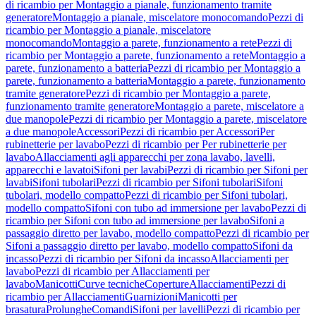
di ricambio per Montaggio a pianale, funzionamento tramite
generatore
Montaggio a pianale, miscelatore monocomando
Pezzi di
ricambio per Montaggio a pianale, miscelatore
monocomando
Montaggio a parete, funzionamento a rete
Pezzi di
ricambio per Montaggio a parete, funzionamento a rete
Montaggio a
parete, funzionamento a batteria
Pezzi di ricambio per Montaggio a
parete, funzionamento a batteria
Montaggio a parete, funzionamento
tramite generatore
Pezzi di ricambio per Montaggio a parete,
funzionamento tramite generatore
Montaggio a parete, miscelatore a
due manopole
Pezzi di ricambio per Montaggio a parete, miscelatore
a due manopole
Accessori
Pezzi di ricambio per Accessori
Per
rubinetterie per lavabo
Pezzi di ricambio per Per rubinetterie per
lavabo
Allacciamenti agli apparecchi per zona lavabo, lavelli,
apparecchi e lavatoi
Sifoni per lavabi
Pezzi di ricambio per Sifoni per
lavabi
Sifoni tubolari
Pezzi di ricambio per Sifoni tubolari
Sifoni
tubolari, modello compatto
Pezzi di ricambio per Sifoni tubolari,
modello compatto
Sifoni con tubo ad immersione per lavabo
Pezzi di
ricambio per Sifoni con tubo ad immersione per lavabo
Sifoni a
passaggio diretto per lavabo, modello compatto
Pezzi di ricambio per
Sifoni a passaggio diretto per lavabo, modello compatto
Sifoni da
incasso
Pezzi di ricambio per Sifoni da incasso
Allacciamenti per
lavabo
Pezzi di ricambio per Allacciamenti per
lavabo
Manicotti
Curve tecniche
Coperture
Allacciamenti
Pezzi di
ricambio per Allacciamenti
Guarnizioni
Manicotti per
brasatura
Prolunghe
Comandi
Sifoni per lavelli
Pezzi di ricambio per