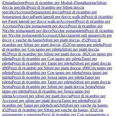
d'installazione
Pezzi di ricambio per Moduli d'installazione
Sifoni
doccia specifici
Pezzi di ricambio per Sifoni doccia
specifici
Accessori
Separazioni doccia
Pezzi di ricambio per
Separazioni doccia
Pareti laterali per docce walk-in
Pezzi di ricambio
per Pareti laterali per docce walk-in
Accessori
Pezzi di ricambio per
Accessori
Nicchie portaoggetti per docce
Pezzi di ricambio per
Nicchie portaoggetti per docce
Nicchie portaoggetti
Pezzi di ricambio
per Nicchie portaoggetti
Accessori
Allacciamenti agli apparecchi per
docce e vasche da bagno
Sifoni per piatti doccia, d52
Pezzi di
ricambio per Sifoni per piatti doccia, d52
Con tappo per piletta
Pezzi
di ricambio per Con tappo per piletta
Sifoni per piatti doccia,
d62
Pezzi di ricambio per Sifoni per piatti doccia, d62
Con tappo per
piletta
Pezzi di ricambio per Con tappo per piletta
Tappi per
piletta
Pezzi di ricambio per Tappi per piletta
Sifoni per piatti doccia,
d90
Pezzi di ricambio per Sifoni per piatti doccia, d90
Con tappo per
piletta
Pezzi di ricambio per Con tappo per piletta
Senza tappo per
piletta
Pezzi di ricambio per Senza tappo per piletta
Tappi per
piletta
Pezzi di ricambio per Tappi per piletta
Sifoni per piatti doccia
Sestra
Pezzi di ricambio per Sifoni per piatti doccia Sestra
Senza
tappo per piletta
Pezzi di ricambio per Senza tappo per
piletta
Accessori per sifoni per piatti doccia
Pezzi di ricambio per
Accessori per sifoni per piatti doccia
Tappi per piletta
Pezzi di
ricambio per Tappi per piletta
Scarichi
Sifoni per vasche da bagno,
d52
Pezzi di ricambio per Sifoni per vasche da bagno, d52
Con
azionamento a rotazione
Pezzi di ricambio per Con azionamento a