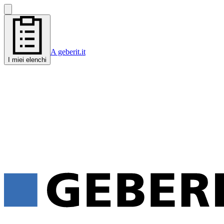
A geberit.it
I miei elenchi