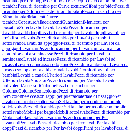
ricambio per Prolunghe del tubo di risciacquo e del cannotto
Curve
tecniche
Pezzi di ricambio per Curve tecniche
Sifoni per bidet
Pezzi di
ricambio per Sifoni per bidet
Sifoni tubolari
Pezzi di ricambio per
Sifoni tubolari
Manicotti
Curve
tecniche
Coperture
Allacciamenti
Guarnizioni
Manicotti per
brasatura
Zona lavabo
Lavabi
Lavabi
Pezzi di ricambio per
Lavabi
Lavabi doppi
Pezzi di ricambio per Lavabi doppi
Lavabi per
mobili sottolavabo
Pezzi di ricambio per Lavabi per mobili
sottolavabo
Lavabi da appoggio
Pezzi di ricambio per Lavabi da
appoggio
Lavamani
Pezzi di ricambio per Lavamani
Lavamani ad
angolo
Lavabi a semincasso
Pezzi di ricambio per Lavabi a
semincasso
Lavabi ad incasso
Pezzi di ricambio per Lavabi ad
incasso
Lavabi da incasso sottopiano
Pezzi di ricambio per Lavabi da
incasso sottopiano
Lavabi a canale
Lavabi Comfort
Lavabi per
bambini
Lavabi a canale
Ulteriori lavabi
Pezzi di ricambio per
Ulteriori lavabi
Vuotatoi
Pezzi di ricambio per Vuotatoi
Lavatoi
polivalenti
Accessori
Colonne
Pezzi di ricambio per
Colonne
Colonne
Semicolonne
Pezzi di ricambio per
Semicolonne
Accessori
Tappi per piletta
Materiale di fissaggio
Set
lavabo con mobile sottolavabo
Set lavabo per mobile con mobile
sottolavabo
Pezzi di ricambio per Set lavabo per mobile con mobile
sottolavabo
Mobili per bagno
Mobili sottolavabo
Pezzi di ricambio per
Mobili sottolavabo
Per lavamani
Pezzi di ricambio per Per
lavamani
Per lavabi
Pezzi di ricambio per Per lavabi
Per lavabi
doppi
Pezzi di ricambio per Per lavabi doppi
Piani per lavabo
Pezzi di