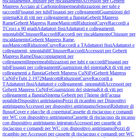
riscaldamento
Chiusure per riscaldamento
Accessori per Geberit
Mapress Acciaio al Carbonio
Impermeabilizzazioni per tubi e
raccordi
Fissaggi per tubi
Fissaggi per collegamenti
Guarnizioni del
sistema
Kit di viti per collegamenti a flangia
Geberit Mapress
Rame
Geberit Mapress Rame
Manicotti
Riduzioni
Curve
Raccordi a
T
Croci a 90 gradi
Adattatori fissi
Adattatori e collegamenti,
smontabili
Chiusure
Raccordi
Raccordi per riscaldamento
Chiusure per
riscaldamento
Geberit Mapress Rame,
gas
Manicotti
Riduzioni
Curve
Raccordi a T
Adattatori fissi
Adattatori e
collegamenti, smontabili
Chiusure
Raccordi
Accessori per Geberit
Mapress Rame
Disaccoppiamenti per
collegamenti
Impermeabilizzazioni per tubi e raccordi
Fissaggi per
tubi
Fissaggi per collegamenti
Guarnizioni del sistema
Kit di viti per
collegamenti a flangia
Geberit Mapress CuNiFe
Geberit Mapress
CuNiFe
Tubi 2.1972
Manicotti
Riduzioni
Curve
Raccordi a
T
Adattatori fissi
Adattatori e collegamenti, smontabili
Accessori per
Geberit Mapress CuNiFe
Guarnizioni del sistema
Kit di viti per
collegamenti a flangia
Sistema Geberit per l’Igiene dell’acqua
potabile
Dispositivi antiristagno
Pezzi di ricambio per Dispositivi
antiristagno
Accessori per dispositivi antiristagno
Sensori
Riduttore di
flusso
Cover e placche di copertura
Cassette di risciacquo e comandi
per WC con dispositivo antiristagno
Cassette di risciacquo da incasso
con dispositivo antiristagno integrato
Accessori per cassette di
risciacquo e comandi per WC con dispositivo antiristagno
Pezzi di
ricambio per Accessori per cassette di risciacquo e comandi per WC