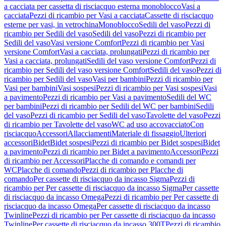
a cacciata per cassetta di risciacquo esterna monoblocco
Vasi a
cacciata
Pezzi di ricambio per Vasi a cacciata
Cassette di risciacquo
esterne per vasi, in vetrochina
Monoblocco
Sedili del vaso
Pezzi di
ricambio per Sedili del vaso
Sedili del vaso
Pezzi di ricambio per
Sedili del vaso
Vasi versione Comfort
Pezzi di ricambio per Vasi
versione Comfort
Vasi a cacciata, prolungati
Pezzi di ricambio per
Vasi a cacciata, prolungati
Sedili del vaso versione Comfort
Pezzi di
ricambio per Sedili del vaso versione Comfort
Sedili del vaso
Pezzi di
ricambio per Sedili del vaso
Vasi per bambini
Pezzi di ricambio per
Vasi per bambini
Vasi sospesi
Pezzi di ricambio per Vasi sospesi
Vasi
a pavimento
Pezzi di ricambio per Vasi a pavimento
Sedili del WC
per bambini
Pezzi di ricambio per Sedili del WC per bambini
Sedili
del vaso
Pezzi di ricambio per Sedili del vaso
Tavolette del vaso
Pezzi
di ricambio per Tavolette del vaso
WC ad uso accovacciato
Con
risciacquo
Accessori
Allacciamenti
Materiale di fissaggio
Ulteriori
accessori
Bidet
Bidet sospesi
Pezzi di ricambio per Bidet sospesi
Bidet
a pavimento
Pezzi di ricambio per Bidet a pavimento
Accessori
Pezzi
di ricambio per Accessori
Placche di comando e comandi per
WC
Placche di comando
Pezzi di ricambio per Placche di
comando
Per cassette di risciacquo da incasso Sigma
Pezzi di
ricambio per Per cassette di risciacquo da incasso Sigma
Per cassette
di risciacquo da incasso Omega
Pezzi di ricambio per Per cassette di
risciacquo da incasso Omega
Per cassette di risciacquo da incasso
Twinline
Pezzi di ricambio per Per cassette di risciacquo da incasso
Twinline
Per cassette di risciacquo da incasso 300T
Pezzi di ricambio