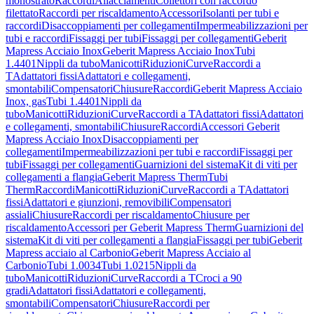
monostrato
Raccordi
Allacciamenti
Collettori con raccordo
filettato
Raccordi per riscaldamento
Accessori
Isolanti per tubi e
raccordi
Disaccoppiamenti per collegamenti
Impermeabilizzazioni per
tubi e raccordi
Fissaggi per tubi
Fissaggi per collegamenti
Geberit
Mapress Acciaio Inox
Geberit Mapress Acciaio Inox
Tubi
1.4401
Nippli da tubo
Manicotti
Riduzioni
Curve
Raccordi a
T
Adattatori fissi
Adattatori e collegamenti,
smontabili
Compensatori
Chiusure
Raccordi
Geberit Mapress Acciaio
Inox, gas
Tubi 1.4401
Nippli da
tubo
Manicotti
Riduzioni
Curve
Raccordi a T
Adattatori fissi
Adattatori
e collegamenti, smontabili
Chiusure
Raccordi
Accessori Geberit
Mapress Acciaio Inox
Disaccoppiamenti per
collegamenti
Impermeabilizzazioni per tubi e raccordi
Fissaggi per
tubi
Fissaggi per collegamenti
Guarnizioni del sistema
Kit di viti per
collegamenti a flangia
Geberit Mapress Therm
Tubi
Therm
Raccordi
Manicotti
Riduzioni
Curve
Raccordi a T
Adattatori
fissi
Adattatori e giunzioni, removibili
Compensatori
assiali
Chiusure
Raccordi per riscaldamento
Chiusure per
riscaldamento
Accessori per Geberit Mapress Therm
Guarnizioni del
sistema
Kit di viti per collegamenti a flangia
Fissaggi per tubi
Geberit
Mapress acciaio al Carbonio
Geberit Mapress Acciaio al
Carbonio
Tubi 1.0034
Tubi 1.0215
Nippli da
tubo
Manicotti
Riduzioni
Curve
Raccordi a T
Croci a 90
gradi
Adattatori fissi
Adattatori e collegamenti,
smontabili
Compensatori
Chiusure
Raccordi per