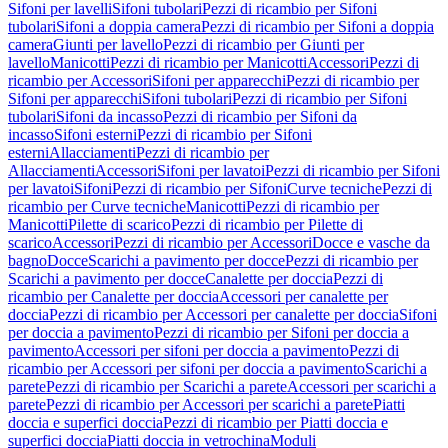
Sifoni per lavelli
Sifoni tubolari
Pezzi di ricambio per Sifoni
tubolari
Sifoni a doppia camera
Pezzi di ricambio per Sifoni a doppia
camera
Giunti per lavello
Pezzi di ricambio per Giunti per
lavello
Manicotti
Pezzi di ricambio per Manicotti
Accessori
Pezzi di
ricambio per Accessori
Sifoni per apparecchi
Pezzi di ricambio per
Sifoni per apparecchi
Sifoni tubolari
Pezzi di ricambio per Sifoni
tubolari
Sifoni da incasso
Pezzi di ricambio per Sifoni da
incasso
Sifoni esterni
Pezzi di ricambio per Sifoni
esterni
Allacciamenti
Pezzi di ricambio per
Allacciamenti
Accessori
Sifoni per lavatoi
Pezzi di ricambio per Sifoni
per lavatoi
Sifoni
Pezzi di ricambio per Sifoni
Curve tecniche
Pezzi di
ricambio per Curve tecniche
Manicotti
Pezzi di ricambio per
Manicotti
Pilette di scarico
Pezzi di ricambio per Pilette di
scarico
Accessori
Pezzi di ricambio per Accessori
Docce e vasche da
bagno
Docce
Scarichi a pavimento per docce
Pezzi di ricambio per
Scarichi a pavimento per docce
Canalette per doccia
Pezzi di
ricambio per Canalette per doccia
Accessori per canalette per
doccia
Pezzi di ricambio per Accessori per canalette per doccia
Sifoni
per doccia a pavimento
Pezzi di ricambio per Sifoni per doccia a
pavimento
Accessori per sifoni per doccia a pavimento
Pezzi di
ricambio per Accessori per sifoni per doccia a pavimento
Scarichi a
parete
Pezzi di ricambio per Scarichi a parete
Accessori per scarichi a
parete
Pezzi di ricambio per Accessori per scarichi a parete
Piatti
doccia e superfici doccia
Pezzi di ricambio per Piatti doccia e
superfici doccia
Piatti doccia in vetrochina
Moduli