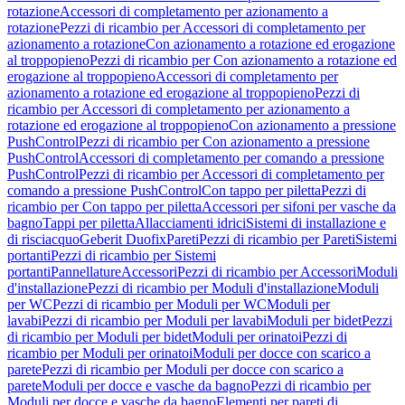
rotazione
Accessori di completamento per azionamento a
rotazione
Pezzi di ricambio per Accessori di completamento per
azionamento a rotazione
Con azionamento a rotazione ed erogazione
al troppopieno
Pezzi di ricambio per Con azionamento a rotazione ed
erogazione al troppopieno
Accessori di completamento per
azionamento a rotazione ed erogazione al troppopieno
Pezzi di
ricambio per Accessori di completamento per azionamento a
rotazione ed erogazione al troppopieno
Con azionamento a pressione
PushControl
Pezzi di ricambio per Con azionamento a pressione
PushControl
Accessori di completamento per comando a pressione
PushControl
Pezzi di ricambio per Accessori di completamento per
comando a pressione PushControl
Con tappo per piletta
Pezzi di
ricambio per Con tappo per piletta
Accessori per sifoni per vasche da
bagno
Tappi per piletta
Allacciamenti idrici
Sistemi di installazione e
di risciacquo
Geberit Duofix
Pareti
Pezzi di ricambio per Pareti
Sistemi
portanti
Pezzi di ricambio per Sistemi
portanti
Pannellature
Accessori
Pezzi di ricambio per Accessori
Moduli
d'installazione
Pezzi di ricambio per Moduli d'installazione
Moduli
per WC
Pezzi di ricambio per Moduli per WC
Moduli per
lavabi
Pezzi di ricambio per Moduli per lavabi
Moduli per bidet
Pezzi
di ricambio per Moduli per bidet
Moduli per orinatoi
Pezzi di
ricambio per Moduli per orinatoi
Moduli per docce con scarico a
parete
Pezzi di ricambio per Moduli per docce con scarico a
parete
Moduli per docce e vasche da bagno
Pezzi di ricambio per
Moduli per docce e vasche da bagno
Elementi per pareti di