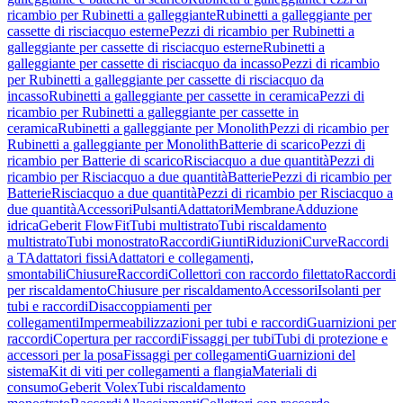
ricambio per Rubinetti a galleggiante
Rubinetti a galleggiante per
cassette di risciacquo esterne
Pezzi di ricambio per Rubinetti a
galleggiante per cassette di risciacquo esterne
Rubinetti a
galleggiante per cassette di risciacquo da incasso
Pezzi di ricambio
per Rubinetti a galleggiante per cassette di risciacquo da
incasso
Rubinetti a galleggiante per cassette in ceramica
Pezzi di
ricambio per Rubinetti a galleggiante per cassette in
ceramica
Rubinetti a galleggiante per Monolith
Pezzi di ricambio per
Rubinetti a galleggiante per Monolith
Batterie di scarico
Pezzi di
ricambio per Batterie di scarico
Risciacquo a due quantità
Pezzi di
ricambio per Risciacquo a due quantità
Batterie
Pezzi di ricambio per
Batterie
Risciacquo a due quantità
Pezzi di ricambio per Risciacquo a
due quantità
Accessori
Pulsanti
Adattatori
Membrane
Adduzione
idrica
Geberit FlowFit
Tubi multistrato
Tubi riscaldamento
multistrato
Tubi monostrato
Raccordi
Giunti
Riduzioni
Curve
Raccordi
a T
Adattatori fissi
Adattatori e collegamenti,
smontabili
Chiusure
Raccordi
Collettori con raccordo filettato
Raccordi
per riscaldamento
Chiusure per riscaldamento
Accessori
Isolanti per
tubi e raccordi
Disaccoppiamenti per
collegamenti
Impermeabilizzazioni per tubi e raccordi
Guarnizioni per
raccordi
Copertura per raccordi
Fissaggi per tubi
Tubi di protezione e
accessori per la posa
Fissaggi per collegamenti
Guarnizioni del
sistema
Kit di viti per collegamenti a flangia
Materiali di
consumo
Geberit Volex
Tubi riscaldamento