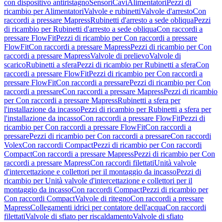
con dispositivo antiristagno
Sensori
Cavi
Alimentatori
Pezzi di
ricambio per Alimentatori
Valvole e rubinetti
Valvole d'arresto
Con
raccordi a pressare Mapress
Rubinetti d'arresto a sede obliqua
Pezzi
di ricambio per Rubinetti d'arresto a sede obliqua
Con raccordi a
pressare FlowFit
Pezzi di ricambio per Con raccordi a pressare
FlowFit
Con raccordi a pressare Mapress
Pezzi di ricambio per Con
raccordi a pressare Mapress
Valvole di prelievo
Valvole di
scarico
Rubinetti a sfera
Pezzi di ricambio per Rubinetti a sfera
Con
raccordi a pressare FlowFit
Pezzi di ricambio per Con raccordi a
pressare FlowFit
Con raccordi a pressare
Pezzi di ricambio per Con
raccordi a pressare
Con raccordi a pressare Mapress
Pezzi di ricambio
per Con raccordi a pressare Mapress
Rubinetti a sfera per
l'installazione da incasso
Pezzi di ricambio per Rubinetti a sfera per
l'installazione da incasso
Con raccordi a pressare FlowFit
Pezzi di
ricambio per Con raccordi a pressare FlowFit
Con raccordi a
pressare
Pezzi di ricambio per Con raccordi a pressare
Con raccordi
Volex
Con raccordi Compact
Pezzi di ricambio per Con raccordi
Compact
Con raccordi a pressare Mapress
Pezzi di ricambio per Con
raccordi a pressare Mapress
Con raccordi filettati
Unità valvole
d'intercettazione e collettori per il montaggio da incasso
Pezzi di
ricambio per Unità valvole d'intercettazione e collettori per il
montaggio da incasso
Con raccordi Compact
Pezzi di ricambio per
Con raccordi Compact
Valvole di ritegno
Con raccordi a pressare
Mapress
Collegamenti idrici per contatore dell'acqua
Con raccordi
filettati
Valvole di sfiato per riscaldamento
Valvole di sfiato