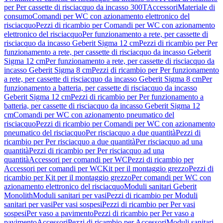
per Per cassette di risciacquo da incasso 300T
Accessori
Materiale di
consumo
Comandi per WC con azionamento elettronico del
risciacquo
Pezzi di ricambio per Comandi per WC con azionamento
elettronico del risciacquo
Per funzionamento a rete, per cassette di
risciacquo da incasso Geberit Sigma 12 cm
Pezzi di ricambio per Per
funzionamento a rete, per cassette di risciacquo da incasso Geberit
Sigma 12 cm
Per funzionamento a rete, per cassette di risciacquo da
incasso Geberit Sigma 8 cm
Pezzi di ricambio per Per funzionamento
a rete, per cassette di risciacquo da incasso Geberit Sigma 8 cm
Per
funzionamento a batteria, per cassette di risciacquo da incasso
Geberit Sigma 12 cm
Pezzi di ricambio per Per funzionamento a
batteria, per cassette di risciacquo da incasso Geberit Sigma 12
cm
Comandi per WC con azionamento pneumatico del
risciacquo
Pezzi di ricambio per Comandi per WC con azionamento
pneumatico del risciacquo
Per risciacquo a due quantità
Pezzi di
ricambio per Per risciacquo a due quantità
Per risciacquo ad una
quantità
Pezzi di ricambio per Per risciacquo ad una
quantità
Accessori per comandi per WC
Pezzi di ricambio per
Accessori per comandi per WC
Kit per il montaggio grezzo
Pezzi di
ricambio per Kit per il montaggio grezzo
Per comandi per WC con
azionamento elettronico del risciacquo
Moduli sanitari Geberit
Monolith
Moduli sanitari per vasi
Pezzi di ricambio per Moduli
sanitari per vasi
Per vasi sospesi
Pezzi di ricambio per Per vasi
sospesi
Per vaso a pavimento
Pezzi di ricambio per Per vaso a
pavimento
Accessori
Pezzi di ricambio per Accessori
Moduli sanitari