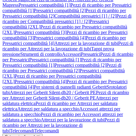
Mapress
Pressatrici compatibilità [1]
Pezzi di ricambio per Pressatrici
compatibilità [1]
Pressatrici compatibilità [2]
Pezzi di ricambio per
Pressatrici compatibilità [2]
Compatibilità pressatrici [1] / [2]
Pezzi di
ricambio per Compatibilità pressatrici [1] / [2]
Pressatrici
compatibilità [2XL]
Pezzi di ricambio per Pressatrici compatibilità
[2XL]
Pressatrici compatibilità [3]
Pezzi di ricambio per Pressatrici
compatibilità [3]
Pressatrici compatibilità [4]
Pezzi di ricambio per
Pressatrici compatibilità [4]
Attrezzi per la lavorazione di tubi
Pezzi di
ricambio per Attrezzi per la lavorazione di tubi
Tappi prova
pressione
Strumenti di controllo
Accessori
Pressatrici
Pezzi di ricambio
per Pressatrici
Pressatrici compatibilità [1]
Pezzi di ricambio per
Pressatrici compatibilità [1]
Pressatrici compatibilità [2]
Pezzi di
ricambio per Pressatrici compatibilità [2]
Pressatrici compatibilità
[2XL]
Pezzi di ricambio per Pressatrici compatibilità
[2XL]
Pressatrici compatibilità [4]
Pezzi di ricambio per Pressatrici
compatibilità [4]
Per sistemi di pannelli radianti Geberit
Srotolatori
tubi
Attrezzi per Geberit Silent-db20 / Geberit PE
Pezzi di ricambio
per Attrezzi per Geberit Silent-db20 / Geberit PE
Attrezzi per
saldatura elettrica
Pezzi di ricambio per Attrezzi per saldatura
elettrica
Attrezzi per saldatura a specchio
Accessori attrezzi per
saldatura a specchio
Pezzi di ricambio per Accessori attrezzi per
saldatura a specchio
Attrezzi per la lavorazione di tubi
Pezzi di
ricambio per Attrezzi per la lavorazione di
tubi
Telecomandi
Telecomandi