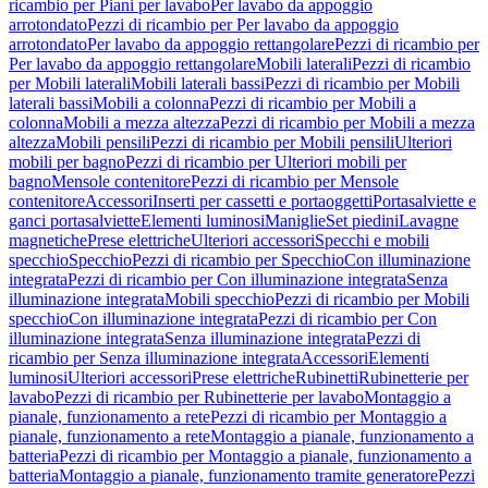
ricambio per Piani per lavabo
Per lavabo da appoggio
arrotondato
Pezzi di ricambio per Per lavabo da appoggio
arrotondato
Per lavabo da appoggio rettangolare
Pezzi di ricambio per
Per lavabo da appoggio rettangolare
Mobili laterali
Pezzi di ricambio
per Mobili laterali
Mobili laterali bassi
Pezzi di ricambio per Mobili
laterali bassi
Mobili a colonna
Pezzi di ricambio per Mobili a
colonna
Mobili a mezza altezza
Pezzi di ricambio per Mobili a mezza
altezza
Mobili pensili
Pezzi di ricambio per Mobili pensili
Ulteriori
mobili per bagno
Pezzi di ricambio per Ulteriori mobili per
bagno
Mensole contenitore
Pezzi di ricambio per Mensole
contenitore
Accessori
Inserti per cassetti e portaoggetti
Portasalviette e
ganci portasalviette
Elementi luminosi
Maniglie
Set piedini
Lavagne
magnetiche
Prese elettriche
Ulteriori accessori
Specchi e mobili
specchio
Specchio
Pezzi di ricambio per Specchio
Con illuminazione
integrata
Pezzi di ricambio per Con illuminazione integrata
Senza
illuminazione integrata
Mobili specchio
Pezzi di ricambio per Mobili
specchio
Con illuminazione integrata
Pezzi di ricambio per Con
illuminazione integrata
Senza illuminazione integrata
Pezzi di
ricambio per Senza illuminazione integrata
Accessori
Elementi
luminosi
Ulteriori accessori
Prese elettriche
Rubinetti
Rubinetterie per
lavabo
Pezzi di ricambio per Rubinetterie per lavabo
Montaggio a
pianale, funzionamento a rete
Pezzi di ricambio per Montaggio a
pianale, funzionamento a rete
Montaggio a pianale, funzionamento a
batteria
Pezzi di ricambio per Montaggio a pianale, funzionamento a
batteria
Montaggio a pianale, funzionamento tramite generatore
Pezzi