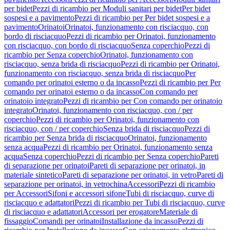
per bidet
Pezzi di ricambio per Moduli sanitari per bidet
Per bidet
sospesi e a pavimento
Pezzi di ricambio per Per bidet sospesi e a
pavimento
Orinatoi
Orinatoi, funzionamento con risciacquo, con
bordo di risciacquo
Pezzi di ricambio per Orinatoi, funzionamento
con risciacquo, con bordo di risciacquo
Senza coperchio
Pezzi di
ricambio per Senza coperchio
Orinatoi, funzionamento con
risciacquo, senza brida di risciacquo
Pezzi di ricambio per Orinatoi,
funzionamento con risciacquo, senza brida di risciacquo
Per
comando per orinatoi esterno o da incasso
Pezzi di ricambio per Per
comando per orinatoi esterno o da incasso
Con comando per
orinatoio integrato
Pezzi di ricambio per Con comando per orinatoio
integrato
Orinatoi, funzionamento con risciacquo, con / per
coperchio
Pezzi di ricambio per Orinatoi, funzionamento con
risciacquo, con / per coperchio
Senza brida di risciacquo
Pezzi di
ricambio per Senza brida di risciacquo
Orinatoi, funzionamento
senza acqua
Pezzi di ricambio per Orinatoi, funzionamento senza
acqua
Senza coperchio
Pezzi di ricambio per Senza coperchio
Pareti
di separazione per orinatoi
Pareti di separazione per orinatoi, in
materiale sintetico
Pareti di separazione per orinatoi, in vetro
Pareti di
separazione per orinatoi, in vetrochina
Accessori
Pezzi di ricambio
per Accessori
Sifoni e accessori sifone
Tubi di risciacquo, curve di
risciacquo e adattatori
Pezzi di ricambio per Tubi di risciacquo, curve
di risciacquo e adattatori
Accessori per erogatore
Materiale di
fissaggio
Comandi per orinatoi
Installazione da incasso
Pezzi di