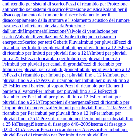
antincendio per sistemi di scarico
Pezzi di ricambio per Protezione
antincendio per sistemi di scarico
Protezione acustica
Isolanti per il
disaccoppiamento dal rumore intrinseco
Isolamento per il
disaccoppiamento dalla struttura e l'isolamento acustico del rumore
trasmesso indirettamente via aria
Protezione
dall'umidità
Impermeabilizzazione
Valvole di ventilazione per
scarico
Valvole di ventilazione
Valvole di ritegno a risparmio
energetico
Scarico per tetti Geberit Pluvia
Imbuti per pluviali
Pezzi di
ricambio per Imbuti per pluviali
Imbuti per pluviali fino a 12 l/s
Pezzi
di ricambio per Imbuti per pluviali fino a 12 l/s
Imbuti per pluviali
fino a 25 l/s
Pezzi di ricambio per Imbuti per pluviali fino a 25
l/s
Imbuti per pluviali per canali di gronda
Pezzi di ricambio per
Imbuti per pluviali per canali di gronda
Imbuti per pluviali fino a 12
l/s
Pezzi di ricambio per Imbuti per pluviali fino a 12 l/s
Imbuti per
pluviali fino a 25 l/s
Pezzi di ricambio per Imbuti per pluviali fino a
25 l/s
Elementi barriera al vapore
Pezzi di ricambio per Elementi
barriera al vapore
Per imbuti per pluviali fino a 12 l/s
Pezzi di
ricambio per Per imbuti per pluviali fino a 12 l/s
Per imbuti per
pluviali fino a 25 l/s
Troppopieni d'emergenza
Pezzi di ricambio per
Troppopieni d'emergenza
Per imbuti per pluviali fino a 12 l/s
Pezzi di
ricambio per Per imbuti per pluviali fino a 12 l/s
Per imbuti per
pluviali fino a 25 l/s
Pezzi di ricambio per Per imbuti per pluviali fino
a 25 l/s
Fissaggi
Sistema di fissaggio d40–200
Sistema di fissaggio
d250–315
Accessori
Pezzi di ricambio per Accessori
Per imbuti per
pluviali
Pezzi di ricambio per Per imbuti per pluviali
Per