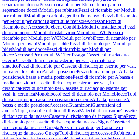
separazione doccia
Pezzi di ricambio per Elementi per pareti di
separazione doccia
Moduli per rubinetti
Pezzi di ricambio per Moduli
per rubinetti
Moduli per carichi agenti sulle mensole
Pezzi di ricambio
per Moduli per carichi agenti sulle mensole
Accessori
Pezzi di
ricambio per Accessori
Geberit Combifix
Moduli d'installazione
Pezzi
di ricambio per Moduli d'installazione
Moduli per WC
Pezzi di
ricambio per Moduli per WC
Moduli per lavabi
Pezzi di ricambio per
Moduli per lavabi
Moduli per bidet
Pezzi di ricambio per Moduli per
bidet
Moduli per docce
Pezzi di ricambio per Moduli per
docce
Accessori
Per moduli WC
Per fissaggi
Cassette di risciacquo
esterne
Cassette di risciacquo esterne per vasi, in materiale
sintetico
Pezzi di ricambio per Cassette di risciacquo esterne per vasi,
in materiale sintetico
Ad alta posizione
Pezzi di ricambio per Ad alta
posizione
A bassa e media posizione
Pezzi di ricambio per A bassa e
media posizione
Cassette di risciacquo esterne per vasi, in
ceramica
Pezzi di ricambio per Cassette di risciacquo esterne per
vasi, in ceramica
Monoblocco
Pezzi di ricambio per Monoblocco
Tubi
di risciacquo per cassette di risciacquo esterne
Ad alta posizione
A
bassa e media posizione
Accessori
Guarnizioni
Guarnizioni ad
anello
Nippli, rosoni e riduttori di flusso
Materiali di consumo
Cassette
di risciacquo da incasso
Cassette di risciacquo da incasso Sigma
Pezzi
di ricambio per Cassette di risciacquo da incasso Sigma
Cassette di
risciacquo da incasso Omega
Pezzi di ricambio per Cassette di
risciacquo da incasso Omega
Tubi di risciacquo
Accessori
Rubinetti a
galleggiante e batterie di scarico
Rubinetti a galleggiante
Pezzi di