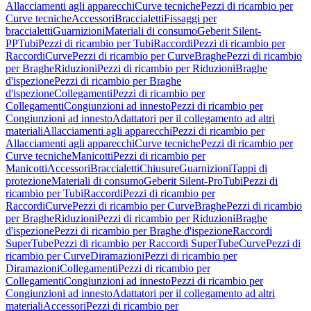
Allacciamenti agli apparecchi
Curve tecniche
Pezzi di ricambio per
Curve tecniche
Accessori
Braccialetti
Fissaggi per
braccialetti
Guarnizioni
Materiali di consumo
Geberit Silent-
PP
Tubi
Pezzi di ricambio per Tubi
Raccordi
Pezzi di ricambio per
Raccordi
Curve
Pezzi di ricambio per Curve
Braghe
Pezzi di ricambio
per Braghe
Riduzioni
Pezzi di ricambio per Riduzioni
Braghe
d'ispezione
Pezzi di ricambio per Braghe
d'ispezione
Collegamenti
Pezzi di ricambio per
Collegamenti
Congiunzioni ad innesto
Pezzi di ricambio per
Congiunzioni ad innesto
Adattatori per il collegamento ad altri
materiali
Allacciamenti agli apparecchi
Pezzi di ricambio per
Allacciamenti agli apparecchi
Curve tecniche
Pezzi di ricambio per
Curve tecniche
Manicotti
Pezzi di ricambio per
Manicotti
Accessori
Braccialetti
Chiusure
Guarnizioni
Tappi di
protezione
Materiali di consumo
Geberit Silent-Pro
Tubi
Pezzi di
ricambio per Tubi
Raccordi
Pezzi di ricambio per
Raccordi
Curve
Pezzi di ricambio per Curve
Braghe
Pezzi di ricambio
per Braghe
Riduzioni
Pezzi di ricambio per Riduzioni
Braghe
d'ispezione
Pezzi di ricambio per Braghe d'ispezione
Raccordi
SuperTube
Pezzi di ricambio per Raccordi SuperTube
Curve
Pezzi di
ricambio per Curve
Diramazioni
Pezzi di ricambio per
Diramazioni
Collegamenti
Pezzi di ricambio per
Collegamenti
Congiunzioni ad innesto
Pezzi di ricambio per
Congiunzioni ad innesto
Adattatori per il collegamento ad altri
materiali
Accessori
Pezzi di ricambio per