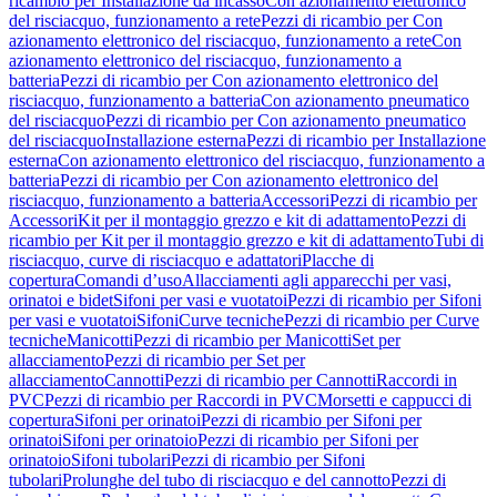
ricambio per Installazione da incasso
Con azionamento elettronico
del risciacquo, funzionamento a rete
Pezzi di ricambio per Con
azionamento elettronico del risciacquo, funzionamento a rete
Con
azionamento elettronico del risciacquo, funzionamento a
batteria
Pezzi di ricambio per Con azionamento elettronico del
risciacquo, funzionamento a batteria
Con azionamento pneumatico
del risciacquo
Pezzi di ricambio per Con azionamento pneumatico
del risciacquo
Installazione esterna
Pezzi di ricambio per Installazione
esterna
Con azionamento elettronico del risciacquo, funzionamento a
batteria
Pezzi di ricambio per Con azionamento elettronico del
risciacquo, funzionamento a batteria
Accessori
Pezzi di ricambio per
Accessori
Kit per il montaggio grezzo e kit di adattamento
Pezzi di
ricambio per Kit per il montaggio grezzo e kit di adattamento
Tubi di
risciacquo, curve di risciacquo e adattatori
Placche di
copertura
Comandi d’uso
Allacciamenti agli apparecchi per vasi,
orinatoi e bidet
Sifoni per vasi e vuotatoi
Pezzi di ricambio per Sifoni
per vasi e vuotatoi
Sifoni
Curve tecniche
Pezzi di ricambio per Curve
tecniche
Manicotti
Pezzi di ricambio per Manicotti
Set per
allacciamento
Pezzi di ricambio per Set per
allacciamento
Cannotti
Pezzi di ricambio per Cannotti
Raccordi in
PVC
Pezzi di ricambio per Raccordi in PVC
Morsetti e cappucci di
copertura
Sifoni per orinatoi
Pezzi di ricambio per Sifoni per
orinatoi
Sifoni per orinatoio
Pezzi di ricambio per Sifoni per
orinatoio
Sifoni tubolari
Pezzi di ricambio per Sifoni
tubolari
Prolunghe del tubo di risciacquo e del cannotto
Pezzi di