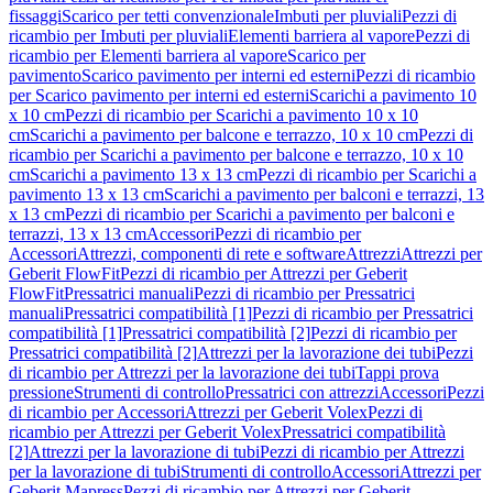
fissaggi
Scarico per tetti convenzionale
Imbuti per pluviali
Pezzi di
ricambio per Imbuti per pluviali
Elementi barriera al vapore
Pezzi di
ricambio per Elementi barriera al vapore
Scarico per
pavimento
Scarico pavimento per interni ed esterni
Pezzi di ricambio
per Scarico pavimento per interni ed esterni
Scarichi a pavimento 10
x 10 cm
Pezzi di ricambio per Scarichi a pavimento 10 x 10
cm
Scarichi a pavimento per balcone e terrazzo, 10 x 10 cm
Pezzi di
ricambio per Scarichi a pavimento per balcone e terrazzo, 10 x 10
cm
Scarichi a pavimento 13 x 13 cm
Pezzi di ricambio per Scarichi a
pavimento 13 x 13 cm
Scarichi a pavimento per balconi e terrazzi, 13
x 13 cm
Pezzi di ricambio per Scarichi a pavimento per balconi e
terrazzi, 13 x 13 cm
Accessori
Pezzi di ricambio per
Accessori
Attrezzi, componenti di rete e software
Attrezzi
Attrezzi per
Geberit FlowFit
Pezzi di ricambio per Attrezzi per Geberit
FlowFit
Pressatrici manuali
Pezzi di ricambio per Pressatrici
manuali
Pressatrici compatibilità [1]
Pezzi di ricambio per Pressatrici
compatibilità [1]
Pressatrici compatibilità [2]
Pezzi di ricambio per
Pressatrici compatibilità [2]
Attrezzi per la lavorazione dei tubi
Pezzi
di ricambio per Attrezzi per la lavorazione dei tubi
Tappi prova
pressione
Strumenti di controllo
Pressatrici con attrezzi
Accessori
Pezzi
di ricambio per Accessori
Attrezzi per Geberit Volex
Pezzi di
ricambio per Attrezzi per Geberit Volex
Pressatrici compatibilità
[2]
Attrezzi per la lavorazione di tubi
Pezzi di ricambio per Attrezzi
per la lavorazione di tubi
Strumenti di controllo
Accessori
Attrezzi per
Geberit Mapress
Pezzi di ricambio per Attrezzi per Geberit