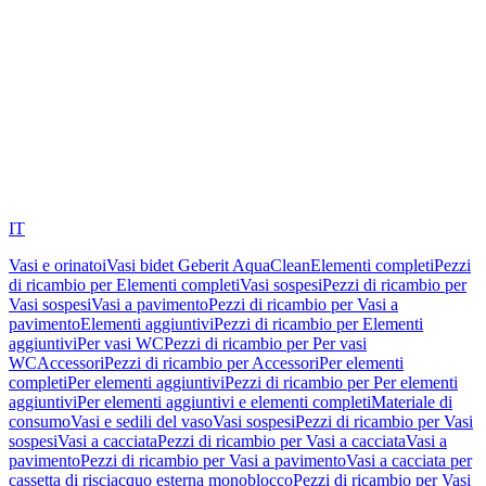
IT
Vasi e orinatoi
Vasi bidet Geberit AquaClean
Elementi completi
Pezzi
di ricambio per Elementi completi
Vasi sospesi
Pezzi di ricambio per
Vasi sospesi
Vasi a pavimento
Pezzi di ricambio per Vasi a
pavimento
Elementi aggiuntivi
Pezzi di ricambio per Elementi
aggiuntivi
Per vasi WC
Pezzi di ricambio per Per vasi
WC
Accessori
Pezzi di ricambio per Accessori
Per elementi
completi
Per elementi aggiuntivi
Pezzi di ricambio per Per elementi
aggiuntivi
Per elementi aggiuntivi e elementi completi
Materiale di
consumo
Vasi e sedili del vaso
Vasi sospesi
Pezzi di ricambio per Vasi
sospesi
Vasi a cacciata
Pezzi di ricambio per Vasi a cacciata
Vasi a
pavimento
Pezzi di ricambio per Vasi a pavimento
Vasi a cacciata per
cassetta di risciacquo esterna monoblocco
Pezzi di ricambio per Vasi