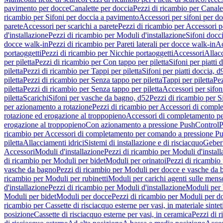
pavimento per docce
Canalette per doccia
Pezzi di ricambio per Canale
ricambio per Sifoni per doccia a pavimento
Accessori per sifoni per d
parete
Accessori per scarichi a parete
Pezzi di ricambio per Accessori pe
d'installazione
Pezzi di ricambio per Moduli d'installazione
Sifoni docci
docce walk-in
Pezzi di ricambio per Pareti laterali per docce walk-in
Ac
portaoggetti
Pezzi di ricambio per Nicchie portaoggetti
Accessori
Allac
per piletta
Pezzi di ricambio per Con tappo per piletta
Sifoni per piatti 
piletta
Pezzi di ricambio per Tappi per piletta
Sifoni per piatti doccia, d
piletta
Pezzi di ricambio per Senza tappo per piletta
Tappi per piletta
Pez
piletta
Pezzi di ricambio per Senza tappo per piletta
Accessori per sifoni
piletta
Scarichi
Sifoni per vasche da bagno, d52
Pezzi di ricambio per S
per azionamento a rotazione
Pezzi di ricambio per Accessori di compl
rotazione ed erogazione al troppopieno
Accessori di completamento pe
erogazione al troppopieno
Con azionamento a pressione PushControl
P
ricambio per Accessori di completamento per comando a pressione P
piletta
Allacciamenti idrici
Sistemi di installazione e di risciacquo
Geber
Accessori
Moduli d'installazione
Pezzi di ricambio per Moduli d'install
di ricambio per Moduli per bidet
Moduli per orinatoi
Pezzi di ricambio 
vasche da bagno
Pezzi di ricambio per Moduli per docce e vasche da
ricambio per Moduli per rubinetti
Moduli per carichi agenti sulle mens
d'installazione
Pezzi di ricambio per Moduli d'installazione
Moduli pe
Moduli per bidet
Moduli per docce
Pezzi di ricambio per Moduli per d
ricambio per Cassette di risciacquo esterne per vasi, in materiale sintet
posizione
Cassette di risciacquo esterne per vasi, in ceramica
Pezzi di r