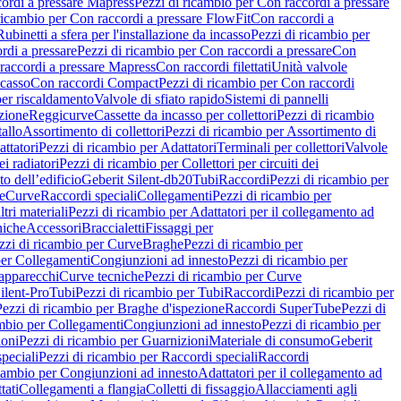
ordi a pressare Mapress
Pezzi di ricambio per Con raccordi a pressare
ricambio per Con raccordi a pressare FlowFit
Con raccordi a
Rubinetti a sfera per l'installazione da incasso
Pezzi di ricambio per
rdi a pressare
Pezzi di ricambio per Con raccordi a pressare
Con
raccordi a pressare Mapress
Con raccordi filettati
Unità valvole
ncasso
Con raccordi Compact
Pezzi di ricambio per Con raccordi
per riscaldamento
Valvole di sfiato rapido
Sistemi di pannelli
azione
Reggicurve
Cassette da incasso per collettori
Pezzi di ricambio
tallo
Assortimento di collettori
Pezzi di ricambio per Assortimento di
ttatori
Pezzi di ricambio per Adattatori
Terminali per collettori
Valvole
ei radiatori
Pezzi di ricambio per Collettori per circuiti dei
o dell’edificio
Geberit Silent-db20
Tubi
Raccordi
Pezzi di ricambio per
e
Curve
Raccordi speciali
Collegamenti
Pezzi di ricambio per
tri materiali
Pezzi di ricambio per Adattatori per il collegamento ad
niche
Accessori
Braccialetti
Fissaggi per
zzi di ricambio per Curve
Braghe
Pezzi di ricambio per
per Collegamenti
Congiunzioni ad innesto
Pezzi di ricambio per
 apparecchi
Curve tecniche
Pezzi di ricambio per Curve
ilent-Pro
Tubi
Pezzi di ricambio per Tubi
Raccordi
Pezzi di ricambio per
Pezzi di ricambio per Braghe d'ispezione
Raccordi SuperTube
Pezzi di
ambio per Collegamenti
Congiunzioni ad innesto
Pezzi di ricambio per
ioni
Pezzi di ricambio per Guarnizioni
Materiale di consumo
Geberit
peciali
Pezzi di ricambio per Raccordi speciali
Raccordi
icambio per Congiunzioni ad innesto
Adattatori per il collegamento ad
tati
Collegamenti a flangia
Colletti di fissaggio
Allacciamenti agli