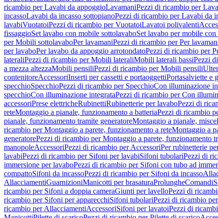
ricambio per Lavabi da appoggio
Lavamani
Pezzi di ricambio per Lav
incasso
Lavabi da incasso sottopiano
Pezzi di ricambio per Lavabi da i
lavabi
Vuotatoi
Pezzi di ricambio per Vuotatoi
Lavatoi polivalenti
Acces
fissaggio
Set lavabo con mobile sottolavabo
Set lavabo per mobile con
per Mobili sottolavabo
Per lavamani
Pezzi di ricambio per Per lavaman
per lavabo
Per lavabo da appoggio arrotondato
Pezzi di ricambio per P
laterali
Pezzi di ricambio per Mobili laterali
Mobili laterali bassi
Pezzi di
a mezza altezza
Mobili pensili
Pezzi di ricambio per Mobili pensili
Ulte
contenitore
Accessori
Inserti per cassetti e portaoggetti
Portasalviette e 
specchio
Specchio
Pezzi di ricambio per Specchio
Con illuminazione in
specchio
Con illuminazione integrata
Pezzi di ricambio per Con illumin
accessori
Prese elettriche
Rubinetti
Rubinetterie per lavabo
Pezzi di rica
rete
Montaggio a pianale, funzionamento a batteria
Pezzi di ricambio p
pianale, funzionamento tramite generatore
Montaggio a pianale, misc
ricambio per Montaggio a parete, funzionamento a rete
Montaggio a pa
generatore
Pezzi di ricambio per Montaggio a parete, funzionamento t
manopole
Accessori
Pezzi di ricambio per Accessori
Per rubinetterie pe
lavabi
Pezzi di ricambio per Sifoni per lavabi
Sifoni tubolari
Pezzi di ri
immersione per lavabo
Pezzi di ricambio per Sifoni con tubo ad immer
compatto
Sifoni da incasso
Pezzi di ricambio per Sifoni da incasso
Alla
Allacciamenti
Guarnizioni
Manicotti per brasatura
Prolunghe
Comandi
S
ricambio per Sifoni a doppia camera
Giunti per lavello
Pezzi di ricambi
ricambio per Sifoni per apparecchi
Sifoni tubolari
Pezzi di ricambio per
ricambio per Allacciamenti
Accessori
Sifoni per lavatoi
Pezzi di ricambi
Manicotti
Pilette di scarico
Pezzi di ricambio per Pilette di scarico
Acces