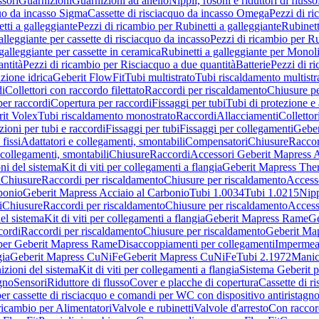
sori
Guarnizioni
Guarnizioni ad anello
Nippli, rosoni e riduttori di flusso
quo da incasso Sigma
Cassette di risciacquo da incasso Omega
Pezzi di r
tti a galleggiante
Pezzi di ricambio per Rubinetti a galleggiante
Rubinett
alleggiante per cassette di risciacquo da incasso
Pezzi di ricambio per Ru
galleggiante per cassette in ceramica
Rubinetti a galleggiante per Monol
ntità
Pezzi di ricambio per Risciacquo a due quantità
Batterie
Pezzi di r
ione idrica
Geberit FlowFit
Tubi multistrato
Tubi riscaldamento multistr
i
Collettori con raccordo filettato
Raccordi per riscaldamento
Chiusure pe
per raccordi
Copertura per raccordi
Fissaggi per tubi
Tubi di protezione e 
it Volex
Tubi riscaldamento monostrato
Raccordi
Allacciamenti
Collettor
ioni per tubi e raccordi
Fissaggi per tubi
Fissaggi per collegamenti
Geber
 fissi
Adattatori e collegamenti, smontabili
Compensatori
Chiusure
Raccor
 collegamenti, smontabili
Chiusure
Raccordi
Accessori Geberit Mapress 
ni del sistema
Kit di viti per collegamenti a flangia
Geberit Mapress The
i
Chiusure
Raccordi per riscaldamento
Chiusure per riscaldamento
Access
bonio
Geberit Mapress Acciaio al Carbonio
Tubi 1.0034
Tubi 1.0215
Nipp
i
Chiusure
Raccordi per riscaldamento
Chiusure per riscaldamento
Access
el sistema
Kit di viti per collegamenti a flangia
Geberit Mapress Rame
Ge
cordi
Raccordi per riscaldamento
Chiusure per riscaldamento
Geberit Ma
per Geberit Mapress Rame
Disaccoppiamenti per collegamenti
Impermeab
gia
Geberit Mapress CuNiFe
Geberit Mapress CuNiFe
Tubi 2.1972
Manic
izioni del sistema
Kit di viti per collegamenti a flangia
Sistema Geberit p
agno
Sensori
Riduttore di flusso
Cover e placche di copertura
Cassette di r
er cassette di risciacquo e comandi per WC con dispositivo antiristagn
ricambio per Alimentatori
Valvole e rubinetti
Valvole d'arresto
Con raccor