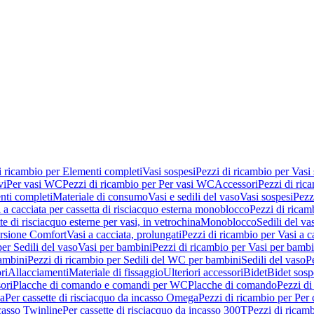
i ricambio per Elementi completi
Vasi sospesi
Pezzi di ricambio per Vasi
vi
Per vasi WC
Pezzi di ricambio per Per vasi WC
Accessori
Pezzi di ric
nti completi
Materiale di consumo
Vasi e sedili del vaso
Vasi sospesi
Pezz
 a cacciata per cassetta di risciacquo esterna monoblocco
Pezzi di ricamb
te di risciacquo esterne per vasi, in vetrochina
Monoblocco
Sedili del va
ersione Comfort
Vasi a cacciata, prolungati
Pezzi di ricambio per Vasi a c
er Sedili del vaso
Vasi per bambini
Pezzi di ricambio per Vasi per bambi
ambini
Pezzi di ricambio per Sedili del WC per bambini
Sedili del vaso
P
ri
Allacciamenti
Materiale di fissaggio
Ulteriori accessori
Bidet
Bidet sosp
ori
Placche di comando e comandi per WC
Placche di comando
Pezzi di
ma
Per cassette di risciacquo da incasso Omega
Pezzi di ricambio per Per
ncasso Twinline
Per cassette di risciacquo da incasso 300T
Pezzi di ricamb