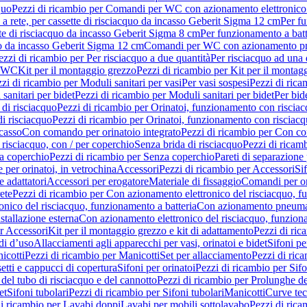
quo
Pezzi di ricambio per Comandi per WC con azionamento elettronico 
a rete, per cassette di risciacquo da incasso Geberit Sigma 12 cm
Per fu
tte di risciacquo da incasso Geberit Sigma 8 cm
Per funzionamento a batt
quo da incasso Geberit Sigma 12 cm
Comandi per WC con azionamento pne
ezzi di ricambio per Per risciacquo a due quantità
Per risciacquo ad una 
r WC
Kit per il montaggio grezzo
Pezzi di ricambio per Kit per il montag
zi di ricambio per Moduli sanitari per vasi
Per vasi sospesi
Pezzi di rica
sanitari per bidet
Pezzi di ricambio per Moduli sanitari per bidet
Per bid
di risciacquo
Pezzi di ricambio per Orinatoi, funzionamento con risciac
i risciacquo
Pezzi di ricambio per Orinatoi, funzionamento con risciacq
ncasso
Con comando per orinatoio integrato
Pezzi di ricambio per Con co
risciacquo, con / per coperchio
Senza brida di risciacquo
Pezzi di ricam
a coperchio
Pezzi di ricambio per Senza coperchio
Pareti di separazione 
e per orinatoi, in vetrochina
Accessori
Pezzi di ricambio per Accessori
Si
e adattatori
Accessori per erogatore
Materiale di fissaggio
Comandi per or
ete
Pezzi di ricambio per Con azionamento elettronico del risciacquo, f
onico del risciacquo, funzionamento a batteria
Con azionamento pneumat
stallazione esterna
Con azionamento elettronico del risciacquo, funziona
r Accessori
Kit per il montaggio grezzo e kit di adattamento
Pezzi di ric
i d’uso
Allacciamenti agli apparecchi per vasi, orinatoi e bidet
Sifoni pe
icotti
Pezzi di ricambio per Manicotti
Set per allacciamento
Pezzi di ric
etti e cappucci di copertura
Sifoni per orinatoi
Pezzi di ricambio per Sifo
del tubo di risciacquo e del cannotto
Pezzi di ricambio per Prolunghe de
et
Sifoni tubolari
Pezzi di ricambio per Sifoni tubolari
Manicotti
Curve te
di ricambio per Lavabi doppi
Lavabi per mobili sottolavabo
Pezzi di rica