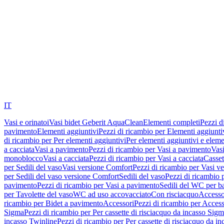
IT
Vasi e orinatoi
Vasi bidet Geberit AquaClean
Elementi completi
Pezzi d
pavimento
Elementi aggiuntivi
Pezzi di ricambio per Elementi aggiunti
di ricambio per Per elementi aggiuntivi
Per elementi aggiuntivi e eleme
a cacciata
Vasi a pavimento
Pezzi di ricambio per Vasi a pavimento
Vasi
monoblocco
Vasi a cacciata
Pezzi di ricambio per Vasi a cacciata
Casset
per Sedili del vaso
Vasi versione Comfort
Pezzi di ricambio per Vasi v
per Sedili del vaso versione Comfort
Sedili del vaso
Pezzi di ricambio p
pavimento
Pezzi di ricambio per Vasi a pavimento
Sedili del WC per b
per Tavolette del vaso
WC ad uso accovacciato
Con risciacquo
Accesso
ricambio per Bidet a pavimento
Accessori
Pezzi di ricambio per Access
Sigma
Pezzi di ricambio per Per cassette di risciacquo da incasso Sig
incasso Twinline
Pezzi di ricambio per Per cassette di risciacquo da i