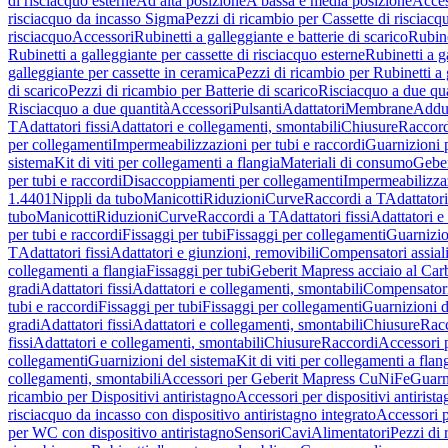
di risciacquo esterne
Ad alta posizione
A bassa e media posizione
Acces
risciacquo da incasso Sigma
Pezzi di ricambio per Cassette di risciac
risciacquo
Accessori
Rubinetti a galleggiante e batterie di scarico
Rubine
Rubinetti a galleggiante per cassette di risciacquo esterne
Rubinetti a g
galleggiante per cassette in ceramica
Pezzi di ricambio per Rubinetti a 
di scarico
Pezzi di ricambio per Batterie di scarico
Risciacquo a due qua
Risciacquo a due quantità
Accessori
Pulsanti
Adattatori
Membrane
Adduz
T
Adattatori fissi
Adattatori e collegamenti, smontabili
Chiusure
Raccord
per collegamenti
Impermeabilizzazioni per tubi e raccordi
Guarnizioni 
sistema
Kit di viti per collegamenti a flangia
Materiali di consumo
Geber
per tubi e raccordi
Disaccoppiamenti per collegamenti
Impermeabilizzaz
1.4401
Nippli da tubo
Manicotti
Riduzioni
Curve
Raccordi a T
Adattatori
tubo
Manicotti
Riduzioni
Curve
Raccordi a T
Adattatori fissi
Adattatori e
per tubi e raccordi
Fissaggi per tubi
Fissaggi per collegamenti
Guarnizio
T
Adattatori fissi
Adattatori e giunzioni, removibili
Compensatori assial
collegamenti a flangia
Fissaggi per tubi
Geberit Mapress acciaio al Car
gradi
Adattatori fissi
Adattatori e collegamenti, smontabili
Compensator
tubi e raccordi
Fissaggi per tubi
Fissaggi per collegamenti
Guarnizioni d
gradi
Adattatori fissi
Adattatori e collegamenti, smontabili
Chiusure
Rac
fissi
Adattatori e collegamenti, smontabili
Chiusure
Raccordi
Accessori 
collegamenti
Guarnizioni del sistema
Kit di viti per collegamenti a flan
collegamenti, smontabili
Accessori per Geberit Mapress CuNiFe
Guarn
ricambio per Dispositivi antiristagno
Accessori per dispositivi antirist
risciacquo da incasso con dispositivo antiristagno integrato
Accessori p
per WC con dispositivo antiristagno
Sensori
Cavi
Alimentatori
Pezzi di 