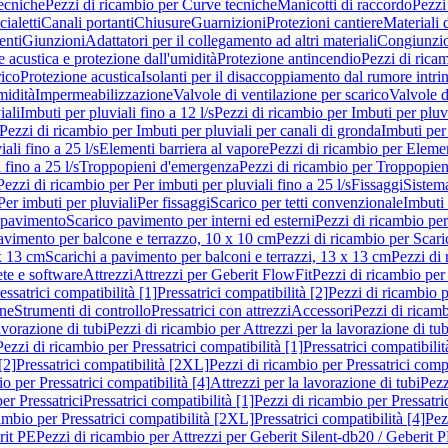
ecniche
Pezzi di ricambio per Curve tecniche
Manicotti di raccordo
Pezzi
ialetti
Canali portanti
Chiusure
Guarnizioni
Protezioni cantiere
Materiali
nti
Giunzioni
Adattatori per il collegamento ad altri materiali
Congiunzio
 acustica e protezione dall'umidità
Protezione antincendio
Pezzi di rica
rico
Protezione acustica
Isolanti per il disaccoppiamento dal rumore intri
midità
Impermeabilizzazione
Valvole di ventilazione per scarico
Valvole d
iali
Imbuti per pluviali fino a 12 l/s
Pezzi di ricambio per Imbuti per pluvi
Pezzi di ricambio per Imbuti per pluviali per canali di gronda
Imbuti per 
ali fino a 25 l/s
Elementi barriera al vapore
Pezzi di ricambio per Elemen
 fino a 25 l/s
Troppopieni d'emergenza
Pezzi di ricambio per Troppopie
Pezzi di ricambio per Per imbuti per pluviali fino a 25 l/s
Fissaggi
Sistem
Per imbuti per pluviali
Per fissaggi
Scarico per tetti convenzionale
Imbuti 
 pavimento
Scarico pavimento per interni ed esterni
Pezzi di ricambio per
pavimento per balcone e terrazzo, 10 x 10 cm
Pezzi di ricambio per Scari
x 13 cm
Scarichi a pavimento per balconi e terrazzi, 13 x 13 cm
Pezzi di 
ete e software
Attrezzi
Attrezzi per Geberit FlowFit
Pezzi di ricambio per
ssatrici compatibilità [1]
Pressatrici compatibilità [2]
Pezzi di ricambio p
one
Strumenti di controllo
Pressatrici con attrezzi
Accessori
Pezzi di ricam
avorazione di tubi
Pezzi di ricambio per Attrezzi per la lavorazione di tub
Pezzi di ricambio per Pressatrici compatibilità [1]
Pressatrici compatibilit
[2]
Pressatrici compatibilità [2XL]
Pezzi di ricambio per Pressatrici comp
o per Pressatrici compatibilità [4]
Attrezzi per la lavorazione di tubi
Pezz
er Pressatrici
Pressatrici compatibilità [1]
Pezzi di ricambio per Pressatric
ambio per Pressatrici compatibilità [2XL]
Pressatrici compatibilità [4]
Pez
rit PE
Pezzi di ricambio per Attrezzi per Geberit Silent-db20 / Geberit 