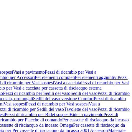
 sospesi
Vasi a pavimento
Pezzi di ricambio per Vasi a
ambio per Accessori
Per elementi completi
Per elementi aggiuntivi
Pezzi
i di ricambio per Vasi sospesi
Vasi a cacciata
Pezzi di ricambio per Vasi
io per Vasi a cacciata per cassetta di risciacquo esterna
so
Pezzi di ricambio per Sedili del vaso
Sedili del vaso
Pezzi di ricambio
acciata, prolungati
Sedili del vaso versione Comfort
Pezzi di ricambio
ni
Vasi sospesi
Pezzi di ricambio per Vasi sospesi
Vasi a
ezzi di ricambio per Sedili del vaso
Tavolette del vaso
Pezzi di ricambio
esi
Pezzi di ricambio per Bidet sospesi
Bidet a pavimento
Pezzi di
 ricambio per Placche di comando
Per cassette di risciacquo da incasso
 cassette di risciacquo da incasso Omega
Per cassette di risciacquo da
io per Per cassette di risciacquo da incasso 300T
Accessori
Materiale