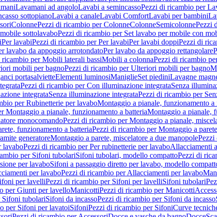
amani
Lavamani ad angolo
Lavabi a semincasso
Pezzi di ricambio per La
ncasso sottopiano
Lavabi a canale
Lavabi Comfort
Lavabi per bambini
La
sori
Colonne
Pezzi di ricambio per Colonne
Colonne
Semicolonne
Pezzi 
 mobile sottolavabo
Pezzi di ricambio per Set lavabo per mobile con mob
i
Per lavabi
Pezzi di ricambio per Per lavabi
Per lavabi doppi
Pezzi di ric
er lavabo da appoggio arrotondato
Per lavabo da appoggio rettangolare
P
 ricambio per Mobili laterali bassi
Mobili a colonna
Pezzi di ricambio pe
riori mobili per bagno
Pezzi di ricambio per Ulteriori mobili per bagno
Me
ganci portasalviette
Elementi luminosi
Maniglie
Set piedini
Lavagne magne
tegrata
Pezzi di ricambio per Con illuminazione integrata
Senza illumina
azione integrata
Senza illuminazione integrata
Pezzi di ricambio per Sen
mbio per Rubinetterie per lavabo
Montaggio a pianale, funzionamento a 
er Montaggio a pianale, funzionamento a batteria
Montaggio a pianale, 
elatore monocomando
Pezzi di ricambio per Montaggio a pianale, misc
rete, funzionamento a batteria
Pezzi di ricambio per Montaggio a parete
ramite generatore
Montaggio a parete, miscelatore a due manopole
Pezzi 
r lavabo
Pezzi di ricambio per Per rubinetterie per lavabo
Allacciamenti a
cambio per Sifoni tubolari
Sifoni tubolari, modello compatto
Pezzi di ric
sione per lavabo
Sifoni a passaggio diretto per lavabo, modello compatt
cciamenti per lavabo
Pezzi di ricambio per Allacciamenti per lavabo
Mani
ifoni per lavelli
Pezzi di ricambio per Sifoni per lavelli
Sifoni tubolari
Pez
o per Giunti per lavello
Manicotti
Pezzi di ricambio per Manicotti
Access
 Sifoni tubolari
Sifoni da incasso
Pezzi di ricambio per Sifoni da incasso
o per Sifoni per lavatoi
Sifoni
Pezzi di ricambio per Sifoni
Curve tecnich
sori
Pezzi di ricambio per Accessori
Docce e vasche da bagno
Docce
Sca