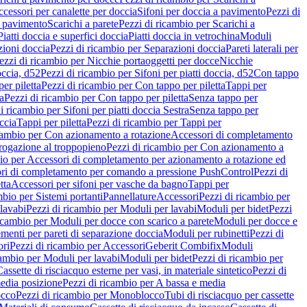
cessori per canalette per doccia
Sifoni per doccia a pavimento
Pezzi di
a pavimento
Scarichi a parete
Pezzi di ricambio per Scarichi a
iatti doccia e superfici doccia
Piatti doccia in vetrochina
Moduli
zioni doccia
Pezzi di ricambio per Separazioni doccia
Pareti laterali per
ezzi di ricambio per Nicchie portaoggetti per docce
Nicchie
occia, d52
Pezzi di ricambio per Sifoni per piatti doccia, d52
Con tappo
er piletta
Pezzi di ricambio per Con tappo per piletta
Tappi per
a
Pezzi di ricambio per Con tappo per piletta
Senza tappo per
i ricambio per Sifoni per piatti doccia Sestra
Senza tappo per
ccia
Tappi per piletta
Pezzi di ricambio per Tappi per
icambio per Con azionamento a rotazione
Accessori di completamento
rogazione al troppopieno
Pezzi di ricambio per Con azionamento a
bio per Accessori di completamento per azionamento a rotazione ed
ri di completamento per comando a pressione PushControl
Pezzi di
tta
Accessori per sifoni per vasche da bagno
Tappi per
mbio per Sistemi portanti
Pannellature
Accessori
Pezzi di ricambio per
lavabi
Pezzi di ricambio per Moduli per lavabi
Moduli per bidet
Pezzi
icambio per Moduli per docce con scarico a parete
Moduli per docce e
menti per pareti di separazione doccia
Moduli per rubinetti
Pezzi di
ori
Pezzi di ricambio per Accessori
Geberit Combifix
Moduli
cambio per Moduli per lavabi
Moduli per bidet
Pezzi di ricambio per
assette di risciacquo esterne per vasi, in materiale sintetico
Pezzi di
edia posizione
Pezzi di ricambio per A bassa e media
cco
Pezzi di ricambio per Monoblocco
Tubi di risciacquo per cassette