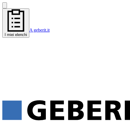
A geberit.it
I miei elenchi