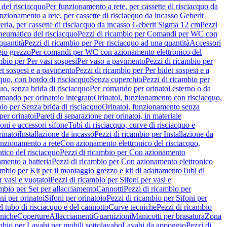
del risciacquo
Per funzionamento a rete, per cassette di risciacquo da
nzionamento a rete, per cassette di risciacquo da incasso Geberit
eria, per cassette di risciacquo da incasso Geberit Sigma 12 cm
Pezzi
umatico del risciacquo
Pezzi di ricambio per Comandi per WC con
quantità
Pezzi di ricambio per Per risciacquo ad una quantità
Accessori
gio grezzo
Per comandi per WC con azionamento elettronico del
mbio per Per vasi sospesi
Per vaso a pavimento
Pezzi di ricambio per
et sospesi e a pavimento
Pezzi di ricambio per Per bidet sospesi e a
quo, con bordo di risciacquo
Senza coperchio
Pezzi di ricambio per
uo, senza brida di risciacquo
Per comando per orinatoi esterno o da
mando per orinatoio integrato
Orinatoi, funzionamento con risciacquo,
bio per Senza brida di risciacquo
Orinatoi, funzionamento senza
per orinatoi
Pareti di separazione per orinatoi, in materiale
foni e accessori sifone
Tubi di risciacquo, curve di risciacquo e
inatoi
Installazione da incasso
Pezzi di ricambio per Installazione da
unzionamento a rete
Con azionamento elettronico del risciacquo,
ico del risciacquo
Pezzi di ricambio per Con azionamento
mento a batteria
Pezzi di ricambio per Con azionamento elettronico
ambio per Kit per il montaggio grezzo e kit di adattamento
Tubi di
r vasi e vuotatoi
Pezzi di ricambio per Sifoni per vasi e
ambio per Set per allacciamento
Cannotti
Pezzi di ricambio per
ni per orinatoi
Sifoni per orinatoio
Pezzi di ricambio per Sifoni per
l tubo di risciacquo e del cannotto
Curve tecniche
Pezzi di ricambio
cniche
Coperture
Allacciamenti
Guarnizioni
Manicotti per brasatura
Zona
mbio per Lavabi per mobili sottolavabo
Lavabi da appoggio
Pezzi di