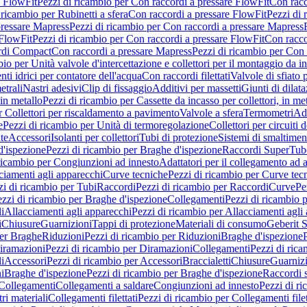
e FlowFit
Pezzi di ricambio per Con raccordi a pressare FlowFit
Con racc
 ricambio per Rubinetti a sfera
Con raccordi a pressare FlowFit
Pezzi di 
pressare Mapress
Pezzi di ricambio per Con raccordi a pressare Mapress
 FlowFit
Pezzi di ricambio per Con raccordi a pressare FlowFit
Con racco
ordi Compact
Con raccordi a pressare Mapress
Pezzi di ricambio per Con 
io per Unità valvole d'intercettazione e collettori per il montaggio da i
ti idrici per contatore dell'acqua
Con raccordi filettati
Valvole di sfiato 
etrali
Nastri adesivi
Clip di fissaggio
Additivi per massetti
Giunti di dilat
 in metallo
Pezzi di ricambio per Cassette da incasso per collettori, in me
r Collettori per riscaldamento a pavimento
Valvole a sfera
Termometri
Ada
e
Pezzi di ricambio per Unità di termoregolazione
Collettori per circuiti d
te
Accessori
Isolanti per collettori
Tubi di protezione
Sistemi di smaltiment
d'ispezione
Pezzi di ricambio per Braghe d'ispezione
Raccordi SuperTub
ricambio per Congiunzioni ad innesto
Adattatori per il collegamento ad al
ciamenti agli apparecchi
Curve tecniche
Pezzi di ricambio per Curve tec
zi di ricambio per Tubi
Raccordi
Pezzi di ricambio per Raccordi
Curve
Pe
zzi di ricambio per Braghe d'ispezione
Collegamenti
Pezzi di ricambio 
li
Allacciamenti agli apparecchi
Pezzi di ricambio per Allacciamenti agli
i
Chiusure
Guarnizioni
Tappi di protezione
Materiali di consumo
Geberit S
per Braghe
Riduzioni
Pezzi di ricambio per Riduzioni
Braghe d'ispezione
iramazioni
Pezzi di ricambio per Diramazioni
Collegamenti
Pezzi di ric
li
Accessori
Pezzi di ricambio per Accessori
Braccialetti
Chiusure
Guarniz
i
Braghe d'ispezione
Pezzi di ricambio per Braghe d'ispezione
Raccordi s
 Collegamenti
Collegamenti a saldare
Congiunzioni ad innesto
Pezzi di r
ri materiali
Collegamenti filettati
Pezzi di ricambio per Collegamenti filet