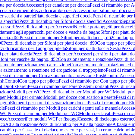
tte per doccia
Accessori per canalette per doccia
Pezzi di ricambio per Ac
occia a pavimento
Pezzi di ricambio per Accessori per sifoni per doccia 
r scarichi a parete
Piatti doccia e superfici doccia
Pezzi di ricambio per P
a specifici
Pezzi di ricambio per Sifoni doccia specifici
Accessori
Separa
cessori
Pezzi di ricambio per Accessori
Nicchie portaoggetti per docce
P
ciamenti agli apparecchi per docce e vasche da bagno
Sifoni per piatti d
doccia, d62
Pezzi di ricambio per Sifoni per piatti doccia, d62
Con tappo p
90
Pezzi di ricambio per Sifoni per piatti doccia, d90
Con tappo per pilett
zi di ricambio per Tappi per piletta
Sifoni per piatti doccia Sestra
Pezzi d
 per piatti doccia
Pezzi di ricambio per Accessori per sifoni per piatti do
ifoni per vasche da bagno, d52
Con azionamento a rotazione
Pezzi di r
etamento per azionamento a rotazione
Con azionamento a rotazione ed e
r azionamento a rotazione ed erogazione al troppopieno
Pezzi di ricam
ezzi di ricambio per Con azionamento a pressione PushControl
Accesso
ushControl
Con tappo per piletta
Pezzi di ricambio per Con tappo per pile
it Duofix
Pareti
Pezzi di ricambio per Pareti
Sistemi portanti
Pezzi di rica
azione
Moduli per WC
Pezzi di ricambio per Moduli per WC
Moduli per 
per Moduli per orinatoi
Moduli per docce con scarico a parete
Pezzi di r
 bagno
Elementi per pareti di separazione doccia
Pezzi di ricambio per Ele
ole
Pezzi di ricambio per Moduli per carichi agenti sulle mensole
Access
r WC
Pezzi di ricambio per Moduli per WC
Moduli per lavabi
Pezzi di ri
occe
Accessori
Per moduli WC
Per fissaggi
Cassette di risciacquo esterne
C
ico
Ad alta posizione
Pezzi di ricambio per Ad alta posizione
A bassa e m
icambio per Cassette di risciacquo esterne per vasi, in ceramica
Monoblo