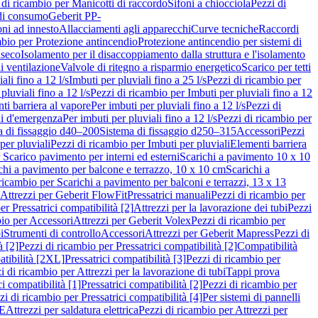
 di ricambio per Manicotti di raccordo
Sifoni a chiocciola
Pezzi di
 di consumo
Geberit PP-
ni ad innesto
Allacciamenti agli apparecchi
Curve tecniche
Raccordi
mbio per Protezione antincendio
Protezione antincendio per sistemi di
nseco
Isolamento per il disaccoppiamento dalla struttura e l'isolamento
i ventilazione
Valvole di ritegno a risparmio energetico
Scarico per tetti
ali fino a 12 l/s
Imbuti per pluviali fino a 25 l/s
Pezzi di ricambio per
pluviali fino a 12 l/s
Pezzi di ricambio per Imbuti per pluviali fino a 12
ti barriera al vapore
Per imbuti per pluviali fino a 12 l/s
Pezzi di
ni d'emergenza
Per imbuti per pluviali fino a 12 l/s
Pezzi di ricambio per
a di fissaggio d40–200
Sistema di fissaggio d250–315
Accessori
Pezzi
per pluviali
Pezzi di ricambio per Imbuti per pluviali
Elementi barriera
 Scarico pavimento per interni ed esterni
Scarichi a pavimento 10 x 10
chi a pavimento per balcone e terrazzo, 10 x 10 cm
Scarichi a
ricambio per Scarichi a pavimento per balconi e terrazzi, 13 x 13
 Attrezzi per Geberit FlowFit
Pressatrici manuali
Pezzi di ricambio per
er Pressatrici compatibilità [2]
Attrezzi per la lavorazione dei tubi
Pezzi
bio per Accessori
Attrezzi per Geberit Volex
Pezzi di ricambio per
i
Strumenti di controllo
Accessori
Attrezzi per Geberit Mapress
Pezzi di
à [2]
Pezzi di ricambio per Pressatrici compatibilità [2]
Compatibilità
atibilità [2XL]
Pressatrici compatibilità [3]
Pezzi di ricambio per
i di ricambio per Attrezzi per la lavorazione di tubi
Tappi prova
i compatibilità [1]
Pressatrici compatibilità [2]
Pezzi di ricambio per
zi di ricambio per Pressatrici compatibilità [4]
Per sistemi di pannelli
PE
Attrezzi per saldatura elettrica
Pezzi di ricambio per Attrezzi per