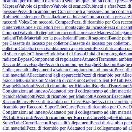
ricambio per Rubinetti d'arresto a sede obliqua
Con raccordi a pressar
Mapress
Valvole di prelievo
Valvole di scarico
Rubinetti a sfera
Pezzi di
pressare
Pezzi di ricambio per Con raccordi a pressare
Con raccordi a 
Rubinetti a sfera per l'installazione da incasso
Con raccordi a pressare
raccordi Volex
Con raccordi Compact
Pezzi di ricambio per Con racc
d'intercettazione e collettori per il montaggio da incasso
Pezzi di ricamb
Compact
Valvole di ritegno
Con raccordi a pressare Mapress
Collegamen
radianti
Tubi
Materiali per la posa
Isolanti
Pannelli sagomati
Bande perim
per Cassette da incasso per collettori
Cassette da incasso per collettori,
collettori
Collettori per riscaldamento a pavimento
Pezzi di ricambio pe
di sfiato rapido
Chiusure
Suddivisori di flusso
Unità di termoregolazion
radiatori
Bypass
Componenti di regolazione
Attuatori
Termostati ambien
Raccordi
Curve
Braghe
Pezzi di ricambio per Braghe
Riduzioni
Braghe 
Collegamenti
Collegamenti a saldare
Congiunzioni ad innesto
Pezzi di 
altri materiali
Allacciamenti agli apparecchi
Pezzi di ricambio per Allac
braccialetti
Guarnizioni
Materiali di consumo
Geberit Silent-PP
Tubi
Pez
Braghe
Riduzioni
Pezzi di ricambio per Riduzioni
Braghe d'ispezione
Pe
Congiunzioni ad innesto
Adattatori per il collegamento ad altri materia
tecniche
Manicotti
Pezzi di ricambio per Manicotti
Accessori
Braccialett
Raccordi
Curve
Pezzi di ricambio per Curve
Braghe
Pezzi di ricambio 
ricambio per Raccordi SuperTube
Curve
Pezzi di ricambio per Curve
D
Congiunzioni ad innesto
Adattatori per il collegamento ad altri materia
PE
Tubi
Raccordi
Pezzi di ricambio per Raccordi
Curve
Braghe
Riduzion
SuperTube
Curve
Raccordi speciali
Collegamenti
Pezzi di ricambio per
altri materiali
Pezzi di ricambio per Adattatori per il collegamento ad alt