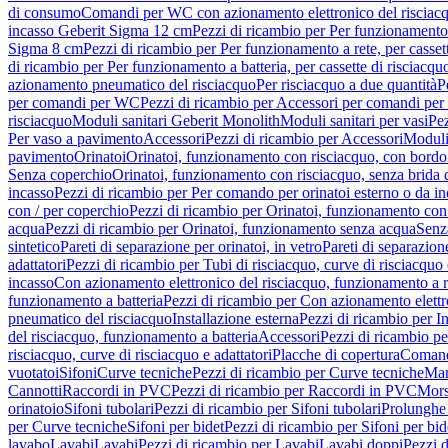
di consumo
Comandi per WC con azionamento elettronico del risciac
incasso Geberit Sigma 12 cm
Pezzi di ricambio per Per funzionamento 
Sigma 8 cm
Pezzi di ricambio per Per funzionamento a rete, per casse
di ricambio per Per funzionamento a batteria, per cassette di risciac
azionamento pneumatico del risciacquo
Per risciacquo a due quantità
P
per comandi per WC
Pezzi di ricambio per Accessori per comandi pe
risciacquo
Moduli sanitari Geberit Monolith
Moduli sanitari per vasi
Pez
Per vaso a pavimento
Accessori
Pezzi di ricambio per Accessori
Moduli 
pavimento
Orinatoi
Orinatoi, funzionamento con risciacquo, con bordo 
Senza coperchio
Orinatoi, funzionamento con risciacquo, senza brida d
incasso
Pezzi di ricambio per Per comando per orinatoi esterno o da i
con / per coperchio
Pezzi di ricambio per Orinatoi, funzionamento con 
acqua
Pezzi di ricambio per Orinatoi, funzionamento senza acqua
Senz
sintetico
Pareti di separazione per orinatoi, in vetro
Pareti di separazion
adattatori
Pezzi di ricambio per Tubi di risciacquo, curve di risciacquo 
incasso
Con azionamento elettronico del risciacquo, funzionamento a r
funzionamento a batteria
Pezzi di ricambio per Con azionamento elettr
pneumatico del risciacquo
Installazione esterna
Pezzi di ricambio per In
del risciacquo, funzionamento a batteria
Accessori
Pezzi di ricambio pe
risciacquo, curve di risciacquo e adattatori
Placche di copertura
Comand
vuotatoi
Sifoni
Curve tecniche
Pezzi di ricambio per Curve tecniche
Man
Cannotti
Raccordi in PVC
Pezzi di ricambio per Raccordi in PVC
Mors
orinatoio
Sifoni tubolari
Pezzi di ricambio per Sifoni tubolari
Prolunghe 
per Curve tecniche
Sifoni per bidet
Pezzi di ricambio per Sifoni per bid
lavabo
Lavabi
Lavabi
Pezzi di ricambio per Lavabi
Lavabi doppi
Pezzi 