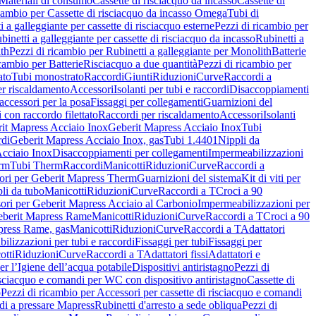
Materiali di consumo
Cassette di risciacquo da incasso
Cassette di
icambio per Cassette di risciacquo da incasso Omega
Tubi di
i a galleggiante per cassette di risciacquo esterne
Pezzi di ricambio per
binetti a galleggiante per cassette di risciacquo da incasso
Rubinetti a
ith
Pezzi di ricambio per Rubinetti a galleggiante per Monolith
Batterie
icambio per Batterie
Risciacquo a due quantità
Pezzi di ricambio per
ato
Tubi monostrato
Raccordi
Giunti
Riduzioni
Curve
Raccordi a
r riscaldamento
Accessori
Isolanti per tubi e raccordi
Disaccoppiamenti
accessori per la posa
Fissaggi per collegamenti
Guarnizioni del
i con raccordo filettato
Raccordi per riscaldamento
Accessori
Isolanti
it Mapress Acciaio Inox
Geberit Mapress Acciaio Inox
Tubi
di
Geberit Mapress Acciaio Inox, gas
Tubi 1.4401
Nippli da
Acciaio Inox
Disaccoppiamenti per collegamenti
Impermeabilizzazioni
rm
Tubi Therm
Raccordi
Manicotti
Riduzioni
Curve
Raccordi a
ori per Geberit Mapress Therm
Guarnizioni del sistema
Kit di viti per
li da tubo
Manicotti
Riduzioni
Curve
Raccordi a T
Croci a 90
ori per Geberit Mapress Acciaio al Carbonio
Impermeabilizzazioni per
berit Mapress Rame
Manicotti
Riduzioni
Curve
Raccordi a T
Croci a 90
press Rame, gas
Manicotti
Riduzioni
Curve
Raccordi a T
Adattatori
ilizzazioni per tubi e raccordi
Fissaggi per tubi
Fissaggi per
otti
Riduzioni
Curve
Raccordi a T
Adattatori fissi
Adattatori e
er l’Igiene dell’acqua potabile
Dispositivi antiristagno
Pezzi di
isciacquo e comandi per WC con dispositivo antiristagno
Cassette di
o
Pezzi di ricambio per Accessori per cassette di risciacquo e comandi
di a pressare Mapress
Rubinetti d'arresto a sede obliqua
Pezzi di