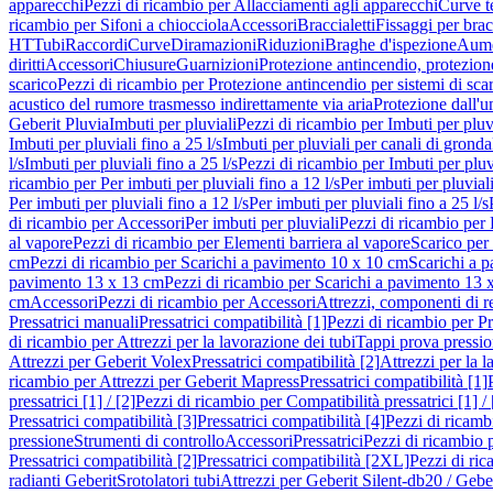
apparecchi
Pezzi di ricambio per Allacciamenti agli apparecchi
Curve t
ricambio per Sifoni a chiocciola
Accessori
Braccialetti
Fissaggi per bracc
HT
Tubi
Raccordi
Curve
Diramazioni
Riduzioni
Braghe d'ispezione
Aume
diritti
Accessori
Chiusure
Guarnizioni
Protezione antincendio, protezione
scarico
Pezzi di ricambio per Protezione antincendio per sistemi di sca
acustico del rumore trasmesso indirettamente via aria
Protezione dall'u
Geberit Pluvia
Imbuti per pluviali
Pezzi di ricambio per Imbuti per pluv
Imbuti per pluviali fino a 25 l/s
Imbuti per pluviali per canali di gronda
l/s
Imbuti per pluviali fino a 25 l/s
Pezzi di ricambio per Imbuti per pluvi
ricambio per Per imbuti per pluviali fino a 12 l/s
Per imbuti per pluviali
Per imbuti per pluviali fino a 12 l/s
Per imbuti per pluviali fino a 25 l/s
di ricambio per Accessori
Per imbuti per pluviali
Pezzi di ricambio per 
al vapore
Pezzi di ricambio per Elementi barriera al vapore
Scarico per
cm
Pezzi di ricambio per Scarichi a pavimento 10 x 10 cm
Scarichi a 
pavimento 13 x 13 cm
Pezzi di ricambio per Scarichi a pavimento 13 
cm
Accessori
Pezzi di ricambio per Accessori
Attrezzi, componenti di r
Pressatrici manuali
Pressatrici compatibilità [1]
Pezzi di ricambio per Pre
di ricambio per Attrezzi per la lavorazione dei tubi
Tappi prova pressi
Attrezzi per Geberit Volex
Pressatrici compatibilità [2]
Attrezzi per la l
ricambio per Attrezzi per Geberit Mapress
Pressatrici compatibilità [1]
pressatrici [1] / [2]
Pezzi di ricambio per Compatibilità pressatrici [1] / 
Pressatrici compatibilità [3]
Pressatrici compatibilità [4]
Pezzi di ricambi
pressione
Strumenti di controllo
Accessori
Pressatrici
Pezzi di ricambio p
Pressatrici compatibilità [2]
Pressatrici compatibilità [2XL]
Pezzi di ric
radianti Geberit
Srotolatori tubi
Attrezzi per Geberit Silent-db20 / Gebe