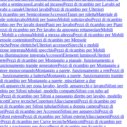
vabi a semincasso
Lavabi ad incasso
Pezzi di ricambio per Lavabi ad
vabi a canale
Ulteriori lavabi
Pezzi di ricambio per Ulteriori
di ricambio per Semicolonne
Accessori
Tappi per piletta
Materiale di
ile sottolavabo
Mobili per bagno
Mobili sottolavabo
Pezzi di ricambio
ambio per Per lavabi doppi
Piani per lavabo
Pezzi di ricambio per Piani
ezzi di ricambio per Per lavabo da appoggio rettangolare
Mobili
r Mobili a colonna
Mobili a mezza altezza
Pezzi di ricambio per Mobili
nsole contenitore
Pezzi di ricambio per Mensole
tiche
Prese elettriche
Ulteriori accessori
Specchi e mobili
zione integrata
Mobili specchio
Pezzi di ricambio per Mobili
za illuminazione integrata
Accessori
Elementi luminosi
Ulteriori
rete
Pezzi di ricambio per Montaggio a pianale, funzionamento a
funzionamento tramite generatore
Pezzi di ricambio per Montaggio a
elatore monocomando
Montaggio a parete, funzionamento a rete
Pezzi di
, funzionamento a batteria
Montaggio a parete, funzionamento tramite
di ricambio per Montaggio a parete, miscelatore a due
gli apparecchi per zona lavabo, lavelli, apparecchi e lavatoi
Sifoni per
ambio per Sifoni tubolari, modello compatto
Sifoni con tubo ad
o
Pezzi di ricambio per Sifoni a passaggio diretto per lavabo, modello
cotti
Curve tecniche
Coperture
Allacciamenti
Pezzi di ricambio per
zi di ricambio per Sifoni tubolari
Sifoni a doppia camera
Pezzi di
ori
Pezzi di ricambio per Accessori
Sifoni per apparecchi
Pezzi di
Sifoni esterni
Pezzi di ricambio per Sifoni esterni
Allacciamenti
Pezzi di
e
Pezzi di ricambio per Curve tecniche
Manicotti
Pezzi di ricambio per
richi a pavimento per docce
Pezzi di ricambio per Scarichi a