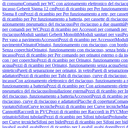
di consumo
Comandi per WC con azionamento elettronico del risciac
incasso Geberit Sigma 12 cm
Pezzi di ricambio per Per funzionamento 
Sigma 8 cm
Pezzi di ricambio per Per funzionamento a rete, per casse
di ricambio per Per funzionamento a batteria, per cassette di risciac
azionamento pneumatico del risciacquo
Per risciacquo a due quantità
P
per comandi per WC
Pezzi di ricambio per Accessori per comandi pe
risciacquo
Moduli sanitari Geberit Monolith
Moduli sanitari per vasi
Pez
Per vaso a pavimento
Accessori
Pezzi di ricambio per Accessori
Moduli 
pavimento
Orinatoi
Orinatoi, funzionamento con risciacquo, con bordo 
Senza coperchio
Orinatoi, funzionamento con risciacquo, senza brida d
incasso
Pezzi di ricambio per Per comando per orinatoi esterno o da i
con / per coperchio
Pezzi di ricambio per Orinatoi, funzionamento con 
acqua
Pezzi di ricambio per Orinatoi, funzionamento senza acqua
Senz
sintetico
Pareti di separazione per orinatoi, in vetro
Pareti di separazion
adattatori
Pezzi di ricambio per Tubi di risciacquo, curve di risciacquo 
incasso
Con azionamento elettronico del risciacquo, funzionamento a r
funzionamento a batteria
Pezzi di ricambio per Con azionamento elettr
pneumatico del risciacquo
Installazione esterna
Pezzi di ricambio per In
del risciacquo, funzionamento a batteria
Accessori
Pezzi di ricambio pe
risciacquo, curve di risciacquo e adattatori
Placche di copertura
Comand
vuotatoi
Sifoni
Curve tecniche
Pezzi di ricambio per Curve tecniche
Man
Cannotti
Raccordi in PVC
Pezzi di ricambio per Raccordi in PVC
Mors
orinatoio
Sifoni tubolari
Pezzi di ricambio per Sifoni tubolari
Prolunghe 
per Curve tecniche
Sifoni per bidet
Pezzi di ricambio per Sifoni per bid
lavabo
Lavabi
Lavabi
Pezzi di ricambio per Lavabi
Lavabi doppi
Pezzi 