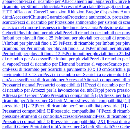
apparecchi
Pezzi di ricambio per Allacciamenti agli apparecchi
Curve t
ricambio per Sifoni a chiocciola
Accessori
Braccialetti
Fissaggi per bracc
HT
Tubi
Raccordi
Curve
Diramazioni
Riduzioni
Braghe d'ispezione
Aume
diritti
Accessori
Chiusure
Guarnizioni
Protezione antincendio, protezione
scarico
Pezzi di ricambio per Protezione antincendio per sistemi di sca
acustico del rumore trasmesso indirettamente via aria
Protezione dall'u
Geberit Pluvia
Imbuti per pluviali
Pezzi di ricambio per Imbuti per pluv
Imbuti per pluviali fino a 25 l/s
Imbuti per pluviali per canali di gronda
l/s
Imbuti per pluviali fino a 25 l/s
Pezzi di ricambio per Imbuti per pluvi
ricambio per Per imbuti per pluviali fino a 12 l/s
Per imbuti per pluviali
Per imbuti per pluviali fino a 12 l/s
Per imbuti per pluviali fino a 25 l/s
di ricambio per Accessori
Per imbuti per pluviali
Pezzi di ricambio per 
al vapore
Pezzi di ricambio per Elementi barriera al vapore
Scarico per
cm
Pezzi di ricambio per Scarichi a pavimento 10 x 10 cm
Scarichi a 
pavimento 13 x 13 cm
Pezzi di ricambio per Scarichi a pavimento 13 
cm
Accessori
Pezzi di ricambio per Accessori
Attrezzi, componenti di r
Pressatrici manuali
Pressatrici compatibilità [1]
Pezzi di ricambio per Pre
di ricambio per Attrezzi per la lavorazione dei tubi
Tappi prova pressi
Attrezzi per Geberit Volex
Pressatrici compatibilità [2]
Attrezzi per la l
ricambio per Attrezzi per Geberit Mapress
Pressatrici compatibilità [1]
pressatrici [1] / [2]
Pezzi di ricambio per Compatibilità pressatrici [1] / 
Pressatrici compatibilità [3]
Pressatrici compatibilità [4]
Pezzi di ricambi
pressione
Strumenti di controllo
Accessori
Pressatrici
Pezzi di ricambio p
Pressatrici compatibilità [2]
Pressatrici compatibilità [2XL]
Pezzi di ric
radianti Geberit
Srotolatori tubi
Attrezzi per Geberit Silent-db20 / Gebe