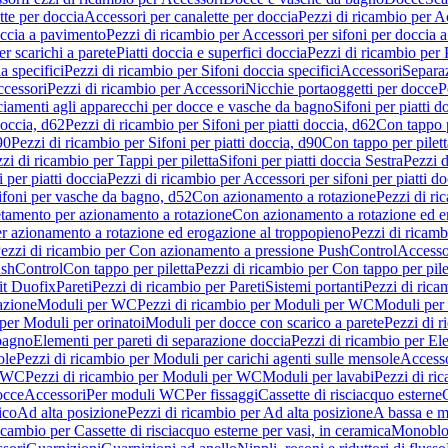
tte per doccia
Accessori per canalette per doccia
Pezzi di ricambio per Ac
occia a pavimento
Pezzi di ricambio per Accessori per sifoni per doccia 
r scarichi a parete
Piatti doccia e superfici doccia
Pezzi di ricambio per P
a specifici
Pezzi di ricambio per Sifoni doccia specifici
Accessori
Separa
cessori
Pezzi di ricambio per Accessori
Nicchie portaoggetti per docce
P
ciamenti agli apparecchi per docce e vasche da bagno
Sifoni per piatti d
doccia, d62
Pezzi di ricambio per Sifoni per piatti doccia, d62
Con tappo p
90
Pezzi di ricambio per Sifoni per piatti doccia, d90
Con tappo per pilett
zi di ricambio per Tappi per piletta
Sifoni per piatti doccia Sestra
Pezzi d
 per piatti doccia
Pezzi di ricambio per Accessori per sifoni per piatti do
ifoni per vasche da bagno, d52
Con azionamento a rotazione
Pezzi di r
etamento per azionamento a rotazione
Con azionamento a rotazione ed e
r azionamento a rotazione ed erogazione al troppopieno
Pezzi di ricam
ezzi di ricambio per Con azionamento a pressione PushControl
Accesso
ushControl
Con tappo per piletta
Pezzi di ricambio per Con tappo per pile
it Duofix
Pareti
Pezzi di ricambio per Pareti
Sistemi portanti
Pezzi di rica
azione
Moduli per WC
Pezzi di ricambio per Moduli per WC
Moduli per 
per Moduli per orinatoi
Moduli per docce con scarico a parete
Pezzi di r
 bagno
Elementi per pareti di separazione doccia
Pezzi di ricambio per Ele
ole
Pezzi di ricambio per Moduli per carichi agenti sulle mensole
Access
r WC
Pezzi di ricambio per Moduli per WC
Moduli per lavabi
Pezzi di ri
occe
Accessori
Per moduli WC
Per fissaggi
Cassette di risciacquo esterne
C
ico
Ad alta posizione
Pezzi di ricambio per Ad alta posizione
A bassa e m
icambio per Cassette di risciacquo esterne per vasi, in ceramica
Monoblo