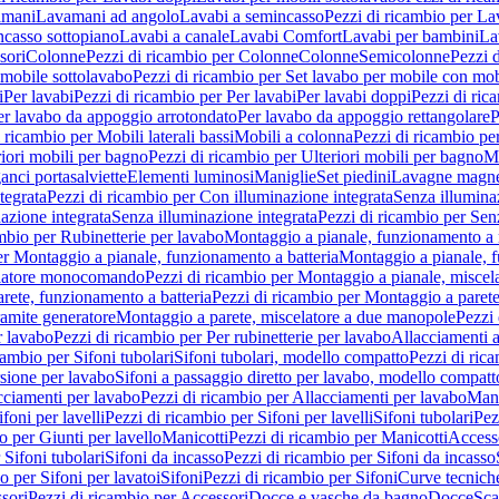
amani
Lavamani ad angolo
Lavabi a semincasso
Pezzi di ricambio per La
ncasso sottopiano
Lavabi a canale
Lavabi Comfort
Lavabi per bambini
La
sori
Colonne
Pezzi di ricambio per Colonne
Colonne
Semicolonne
Pezzi 
 mobile sottolavabo
Pezzi di ricambio per Set lavabo per mobile con mob
i
Per lavabi
Pezzi di ricambio per Per lavabi
Per lavabi doppi
Pezzi di ric
er lavabo da appoggio arrotondato
Per lavabo da appoggio rettangolare
P
 ricambio per Mobili laterali bassi
Mobili a colonna
Pezzi di ricambio pe
riori mobili per bagno
Pezzi di ricambio per Ulteriori mobili per bagno
Me
ganci portasalviette
Elementi luminosi
Maniglie
Set piedini
Lavagne magne
tegrata
Pezzi di ricambio per Con illuminazione integrata
Senza illumina
azione integrata
Senza illuminazione integrata
Pezzi di ricambio per Sen
mbio per Rubinetterie per lavabo
Montaggio a pianale, funzionamento a 
er Montaggio a pianale, funzionamento a batteria
Montaggio a pianale, 
elatore monocomando
Pezzi di ricambio per Montaggio a pianale, misc
rete, funzionamento a batteria
Pezzi di ricambio per Montaggio a parete
ramite generatore
Montaggio a parete, miscelatore a due manopole
Pezzi 
r lavabo
Pezzi di ricambio per Per rubinetterie per lavabo
Allacciamenti a
cambio per Sifoni tubolari
Sifoni tubolari, modello compatto
Pezzi di ric
sione per lavabo
Sifoni a passaggio diretto per lavabo, modello compatt
cciamenti per lavabo
Pezzi di ricambio per Allacciamenti per lavabo
Mani
ifoni per lavelli
Pezzi di ricambio per Sifoni per lavelli
Sifoni tubolari
Pez
o per Giunti per lavello
Manicotti
Pezzi di ricambio per Manicotti
Access
 Sifoni tubolari
Sifoni da incasso
Pezzi di ricambio per Sifoni da incasso
o per Sifoni per lavatoi
Sifoni
Pezzi di ricambio per Sifoni
Curve tecnich
sori
Pezzi di ricambio per Accessori
Docce e vasche da bagno
Docce
Sca