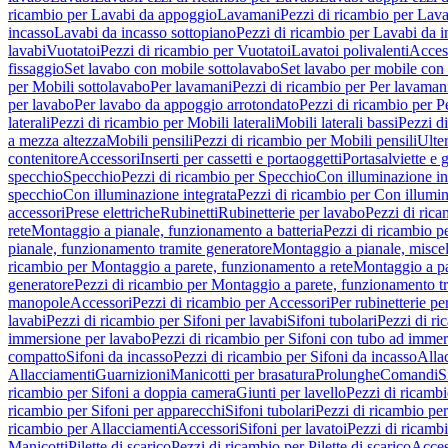
ricambio per Lavabi da appoggio
Lavamani
Pezzi di ricambio per Lav
incasso
Lavabi da incasso sottopiano
Pezzi di ricambio per Lavabi da i
lavabi
Vuotatoi
Pezzi di ricambio per Vuotatoi
Lavatoi polivalenti
Acces
fissaggio
Set lavabo con mobile sottolavabo
Set lavabo per mobile con
per Mobili sottolavabo
Per lavamani
Pezzi di ricambio per Per lavaman
per lavabo
Per lavabo da appoggio arrotondato
Pezzi di ricambio per P
laterali
Pezzi di ricambio per Mobili laterali
Mobili laterali bassi
Pezzi di
a mezza altezza
Mobili pensili
Pezzi di ricambio per Mobili pensili
Ulte
contenitore
Accessori
Inserti per cassetti e portaoggetti
Portasalviette e 
specchio
Specchio
Pezzi di ricambio per Specchio
Con illuminazione in
specchio
Con illuminazione integrata
Pezzi di ricambio per Con illumin
accessori
Prese elettriche
Rubinetti
Rubinetterie per lavabo
Pezzi di rica
rete
Montaggio a pianale, funzionamento a batteria
Pezzi di ricambio p
pianale, funzionamento tramite generatore
Montaggio a pianale, misc
ricambio per Montaggio a parete, funzionamento a rete
Montaggio a pa
generatore
Pezzi di ricambio per Montaggio a parete, funzionamento t
manopole
Accessori
Pezzi di ricambio per Accessori
Per rubinetterie pe
lavabi
Pezzi di ricambio per Sifoni per lavabi
Sifoni tubolari
Pezzi di ri
immersione per lavabo
Pezzi di ricambio per Sifoni con tubo ad immer
compatto
Sifoni da incasso
Pezzi di ricambio per Sifoni da incasso
Alla
Allacciamenti
Guarnizioni
Manicotti per brasatura
Prolunghe
Comandi
S
ricambio per Sifoni a doppia camera
Giunti per lavello
Pezzi di ricambi
ricambio per Sifoni per apparecchi
Sifoni tubolari
Pezzi di ricambio per
ricambio per Allacciamenti
Accessori
Sifoni per lavatoi
Pezzi di ricambi
Manicotti
Pilette di scarico
Pezzi di ricambio per Pilette di scarico
Acces