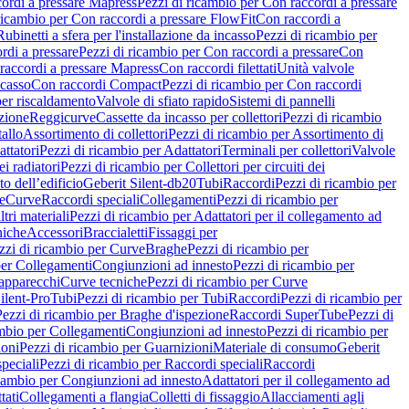
ordi a pressare Mapress
Pezzi di ricambio per Con raccordi a pressare
ricambio per Con raccordi a pressare FlowFit
Con raccordi a
Rubinetti a sfera per l'installazione da incasso
Pezzi di ricambio per
rdi a pressare
Pezzi di ricambio per Con raccordi a pressare
Con
raccordi a pressare Mapress
Con raccordi filettati
Unità valvole
ncasso
Con raccordi Compact
Pezzi di ricambio per Con raccordi
per riscaldamento
Valvole di sfiato rapido
Sistemi di pannelli
azione
Reggicurve
Cassette da incasso per collettori
Pezzi di ricambio
tallo
Assortimento di collettori
Pezzi di ricambio per Assortimento di
ttatori
Pezzi di ricambio per Adattatori
Terminali per collettori
Valvole
ei radiatori
Pezzi di ricambio per Collettori per circuiti dei
o dell’edificio
Geberit Silent-db20
Tubi
Raccordi
Pezzi di ricambio per
e
Curve
Raccordi speciali
Collegamenti
Pezzi di ricambio per
tri materiali
Pezzi di ricambio per Adattatori per il collegamento ad
niche
Accessori
Braccialetti
Fissaggi per
zzi di ricambio per Curve
Braghe
Pezzi di ricambio per
per Collegamenti
Congiunzioni ad innesto
Pezzi di ricambio per
 apparecchi
Curve tecniche
Pezzi di ricambio per Curve
ilent-Pro
Tubi
Pezzi di ricambio per Tubi
Raccordi
Pezzi di ricambio per
Pezzi di ricambio per Braghe d'ispezione
Raccordi SuperTube
Pezzi di
ambio per Collegamenti
Congiunzioni ad innesto
Pezzi di ricambio per
ioni
Pezzi di ricambio per Guarnizioni
Materiale di consumo
Geberit
peciali
Pezzi di ricambio per Raccordi speciali
Raccordi
icambio per Congiunzioni ad innesto
Adattatori per il collegamento ad
tati
Collegamenti a flangia
Colletti di fissaggio
Allacciamenti agli