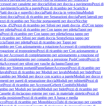
cessori per canalette per doccia
Sifoni per doccia a pavimento
Pezzi di
a pavimento
Scarichi a parete
Pezzi di ricambio per Scarichi a
iatti doccia e superfici doccia
Piatti doccia in vetrochina
Moduli
zioni doccia
Pezzi di ricambio per Separazioni doccia
Pareti laterali per
ezzi di ricambio per Nicchie portaoggetti per docce
Nicchie
occia, d52
Pezzi di ricambio per Sifoni per piatti doccia, d52
Con tappo
er piletta
Pezzi di ricambio per Con tappo per piletta
Tappi per
a
Pezzi di ricambio per Con tappo per piletta
Senza tappo per
i ricambio per Sifoni per piatti doccia Sestra
Senza tappo per
ccia
Tappi per piletta
Pezzi di ricambio per Tappi per
icambio per Con azionamento a rotazione
Accessori di completamento
rogazione al troppopieno
Pezzi di ricambio per Con azionamento a
bio per Accessori di completamento per azionamento a rotazione ed
ri di completamento per comando a pressione PushControl
Pezzi di
tta
Accessori per sifoni per vasche da bagno
Tappi per
mbio per Sistemi portanti
Pannellature
Accessori
Pezzi di ricambio per
lavabi
Pezzi di ricambio per Moduli per lavabi
Moduli per bidet
Pezzi
icambio per Moduli per docce con scarico a parete
Moduli per docce e
menti per pareti di separazione doccia
Moduli per rubinetti
Pezzi di
ori
Pezzi di ricambio per Accessori
Geberit Combifix
Moduli
cambio per Moduli per lavabi
Moduli per bidet
Pezzi di ricambio per
assette di risciacquo esterne per vasi, in materiale sintetico
Pezzi di
edia posizione
Pezzi di ricambio per A bassa e media
cco
Pezzi di ricambio per Monoblocco
Tubi di risciacquo per cassette