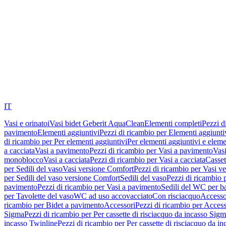
IT
Vasi e orinatoi
Vasi bidet Geberit AquaClean
Elementi completi
Pezzi d
pavimento
Elementi aggiuntivi
Pezzi di ricambio per Elementi aggiunti
di ricambio per Per elementi aggiuntivi
Per elementi aggiuntivi e eleme
a cacciata
Vasi a pavimento
Pezzi di ricambio per Vasi a pavimento
Vasi
monoblocco
Vasi a cacciata
Pezzi di ricambio per Vasi a cacciata
Casset
per Sedili del vaso
Vasi versione Comfort
Pezzi di ricambio per Vasi v
per Sedili del vaso versione Comfort
Sedili del vaso
Pezzi di ricambio p
pavimento
Pezzi di ricambio per Vasi a pavimento
Sedili del WC per b
per Tavolette del vaso
WC ad uso accovacciato
Con risciacquo
Accesso
ricambio per Bidet a pavimento
Accessori
Pezzi di ricambio per Access
Sigma
Pezzi di ricambio per Per cassette di risciacquo da incasso Sig
incasso Twinline
Pezzi di ricambio per Per cassette di risciacquo da i