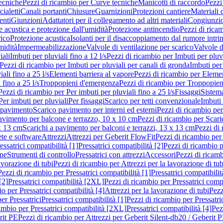
ecniche
Pezzi di ricambio per Curve tecniche
Manicotti di raccordo
Pezzi
ialetti
Canali portanti
Chiusure
Guarnizioni
Protezioni cantiere
Materiali
nti
Giunzioni
Adattatori per il collegamento ad altri materiali
Congiunzio
 acustica e protezione dall'umidità
Protezione antincendio
Pezzi di rica
rico
Protezione acustica
Isolanti per il disaccoppiamento dal rumore intri
midità
Impermeabilizzazione
Valvole di ventilazione per scarico
Valvole d
iali
Imbuti per pluviali fino a 12 l/s
Pezzi di ricambio per Imbuti per pluvi
Pezzi di ricambio per Imbuti per pluviali per canali di gronda
Imbuti per 
ali fino a 25 l/s
Elementi barriera al vapore
Pezzi di ricambio per Elemen
 fino a 25 l/s
Troppopieni d'emergenza
Pezzi di ricambio per Troppopie
Pezzi di ricambio per Per imbuti per pluviali fino a 25 l/s
Fissaggi
Sistem
Per imbuti per pluviali
Per fissaggi
Scarico per tetti convenzionale
Imbuti 
 pavimento
Scarico pavimento per interni ed esterni
Pezzi di ricambio per
pavimento per balcone e terrazzo, 10 x 10 cm
Pezzi di ricambio per Scari
x 13 cm
Scarichi a pavimento per balconi e terrazzi, 13 x 13 cm
Pezzi di 
ete e software
Attrezzi
Attrezzi per Geberit FlowFit
Pezzi di ricambio per
ssatrici compatibilità [1]
Pressatrici compatibilità [2]
Pezzi di ricambio p
one
Strumenti di controllo
Pressatrici con attrezzi
Accessori
Pezzi di ricam
avorazione di tubi
Pezzi di ricambio per Attrezzi per la lavorazione di tub
Pezzi di ricambio per Pressatrici compatibilità [1]
Pressatrici compatibilit
[2]
Pressatrici compatibilità [2XL]
Pezzi di ricambio per Pressatrici comp
o per Pressatrici compatibilità [4]
Attrezzi per la lavorazione di tubi
Pezz
er Pressatrici
Pressatrici compatibilità [1]
Pezzi di ricambio per Pressatric
ambio per Pressatrici compatibilità [2XL]
Pressatrici compatibilità [4]
Pez
rit PE
Pezzi di ricambio per Attrezzi per Geberit Silent-db20 / Geberit 