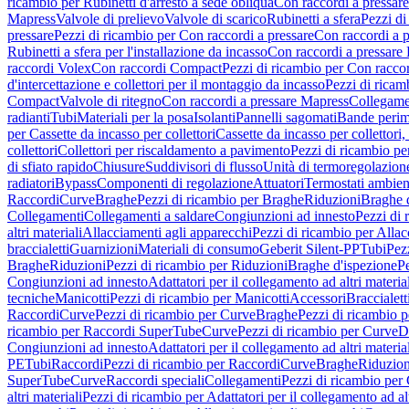
ricambio per Rubinetti d'arresto a sede obliqua
Con raccordi a pressar
Mapress
Valvole di prelievo
Valvole di scarico
Rubinetti a sfera
Pezzi di
pressare
Pezzi di ricambio per Con raccordi a pressare
Con raccordi a 
Rubinetti a sfera per l'installazione da incasso
Con raccordi a pressare
raccordi Volex
Con raccordi Compact
Pezzi di ricambio per Con racc
d'intercettazione e collettori per il montaggio da incasso
Pezzi di ricamb
Compact
Valvole di ritegno
Con raccordi a pressare Mapress
Collegamen
radianti
Tubi
Materiali per la posa
Isolanti
Pannelli sagomati
Bande perim
per Cassette da incasso per collettori
Cassette da incasso per collettori,
collettori
Collettori per riscaldamento a pavimento
Pezzi di ricambio pe
di sfiato rapido
Chiusure
Suddivisori di flusso
Unità di termoregolazion
radiatori
Bypass
Componenti di regolazione
Attuatori
Termostati ambien
Raccordi
Curve
Braghe
Pezzi di ricambio per Braghe
Riduzioni
Braghe 
Collegamenti
Collegamenti a saldare
Congiunzioni ad innesto
Pezzi di 
altri materiali
Allacciamenti agli apparecchi
Pezzi di ricambio per Allac
braccialetti
Guarnizioni
Materiali di consumo
Geberit Silent-PP
Tubi
Pez
Braghe
Riduzioni
Pezzi di ricambio per Riduzioni
Braghe d'ispezione
Pe
Congiunzioni ad innesto
Adattatori per il collegamento ad altri materia
tecniche
Manicotti
Pezzi di ricambio per Manicotti
Accessori
Braccialett
Raccordi
Curve
Pezzi di ricambio per Curve
Braghe
Pezzi di ricambio 
ricambio per Raccordi SuperTube
Curve
Pezzi di ricambio per Curve
D
Congiunzioni ad innesto
Adattatori per il collegamento ad altri materia
PE
Tubi
Raccordi
Pezzi di ricambio per Raccordi
Curve
Braghe
Riduzion
SuperTube
Curve
Raccordi speciali
Collegamenti
Pezzi di ricambio per
altri materiali
Pezzi di ricambio per Adattatori per il collegamento ad alt