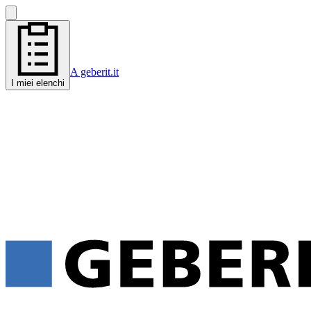
A geberit.it
I miei elenchi