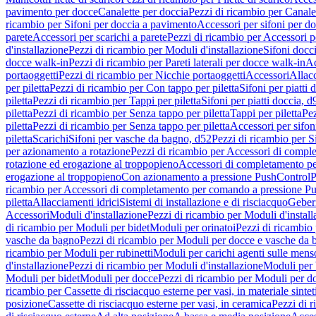
pavimento per docce
Canalette per doccia
Pezzi di ricambio per Canale
ricambio per Sifoni per doccia a pavimento
Accessori per sifoni per d
parete
Accessori per scarichi a parete
Pezzi di ricambio per Accessori pe
d'installazione
Pezzi di ricambio per Moduli d'installazione
Sifoni docci
docce walk-in
Pezzi di ricambio per Pareti laterali per docce walk-in
Ac
portaoggetti
Pezzi di ricambio per Nicchie portaoggetti
Accessori
Allac
per piletta
Pezzi di ricambio per Con tappo per piletta
Sifoni per piatti 
piletta
Pezzi di ricambio per Tappi per piletta
Sifoni per piatti doccia, d
piletta
Pezzi di ricambio per Senza tappo per piletta
Tappi per piletta
Pez
piletta
Pezzi di ricambio per Senza tappo per piletta
Accessori per sifoni
piletta
Scarichi
Sifoni per vasche da bagno, d52
Pezzi di ricambio per S
per azionamento a rotazione
Pezzi di ricambio per Accessori di compl
rotazione ed erogazione al troppopieno
Accessori di completamento pe
erogazione al troppopieno
Con azionamento a pressione PushControl
P
ricambio per Accessori di completamento per comando a pressione P
piletta
Allacciamenti idrici
Sistemi di installazione e di risciacquo
Geber
Accessori
Moduli d'installazione
Pezzi di ricambio per Moduli d'install
di ricambio per Moduli per bidet
Moduli per orinatoi
Pezzi di ricambio 
vasche da bagno
Pezzi di ricambio per Moduli per docce e vasche da
ricambio per Moduli per rubinetti
Moduli per carichi agenti sulle mens
d'installazione
Pezzi di ricambio per Moduli d'installazione
Moduli pe
Moduli per bidet
Moduli per docce
Pezzi di ricambio per Moduli per d
ricambio per Cassette di risciacquo esterne per vasi, in materiale sintet
posizione
Cassette di risciacquo esterne per vasi, in ceramica
Pezzi di r