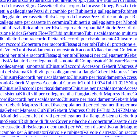
sori
Guarnizioni
Guarnizioni ad anello
Nippli, rosoni e riduttori di flusso
quo da incasso Sigma
Cassette di risciacquo da incasso Omega
Pezzi di r
tti a galleggiante
Pezzi di ricambio per Rubinetti a galleggiante
Rubinett
alleggiante per cassette di risciacquo da incasso
Pezzi di ricambio per Ru
galleggiante per cassette in ceramica
Rubinetti a galleggiante per Monol
ntità
Pezzi di ricambio per Risciacquo a due quantità
Batterie
Pezzi di r
ione idrica
Geberit FlowFit
Tubi multistrato
Tubi riscaldamento multistr
i
Collettori con raccordo filettato
Raccordi per riscaldamento
Chiusure pe
per raccordi
Copertura per raccordi
Fissaggi per tubi
Tubi di protezione e 
it Volex
Tubi riscaldamento monostrato
Raccordi
Allacciamenti
Collettor
ioni per tubi e raccordi
Fissaggi per tubi
Fissaggi per collegamenti
Geber
 fissi
Adattatori e collegamenti, smontabili
Compensatori
Chiusure
Raccor
 collegamenti, smontabili
Chiusure
Raccordi
Accessori Geberit Mapress 
ni del sistema
Kit di viti per collegamenti a flangia
Geberit Mapress The
i
Chiusure
Raccordi per riscaldamento
Chiusure per riscaldamento
Access
bonio
Geberit Mapress Acciaio al Carbonio
Tubi 1.0034
Tubi 1.0215
Nipp
i
Chiusure
Raccordi per riscaldamento
Chiusure per riscaldamento
Access
el sistema
Kit di viti per collegamenti a flangia
Geberit Mapress Rame
Ge
cordi
Raccordi per riscaldamento
Chiusure per riscaldamento
Geberit Ma
per Geberit Mapress Rame
Disaccoppiamenti per collegamenti
Impermeab
gia
Geberit Mapress CuNiFe
Geberit Mapress CuNiFe
Tubi 2.1972
Manic
izioni del sistema
Kit di viti per collegamenti a flangia
Sistema Geberit p
agno
Sensori
Riduttore di flusso
Cover e placche di copertura
Cassette di r
er cassette di risciacquo e comandi per WC con dispositivo antiristagn
ricambio per Alimentatori
Valvole e rubinetti
Valvole d'arresto
Con raccor