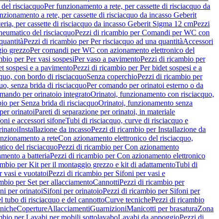
del risciacquo
Per funzionamento a rete, per cassette di risciacquo da
nzionamento a rete, per cassette di risciacquo da incasso Geberit
eria, per cassette di risciacquo da incasso Geberit Sigma 12 cm
Pezzi
umatico del risciacquo
Pezzi di ricambio per Comandi per WC con
quantità
Pezzi di ricambio per Per risciacquo ad una quantità
Accessori
gio grezzo
Per comandi per WC con azionamento elettronico del
mbio per Per vasi sospesi
Per vaso a pavimento
Pezzi di ricambio per
et sospesi e a pavimento
Pezzi di ricambio per Per bidet sospesi e a
quo, con bordo di risciacquo
Senza coperchio
Pezzi di ricambio per
uo, senza brida di risciacquo
Per comando per orinatoi esterno o da
mando per orinatoio integrato
Orinatoi, funzionamento con risciacquo,
bio per Senza brida di risciacquo
Orinatoi, funzionamento senza
per orinatoi
Pareti di separazione per orinatoi, in materiale
foni e accessori sifone
Tubi di risciacquo, curve di risciacquo e
inatoi
Installazione da incasso
Pezzi di ricambio per Installazione da
unzionamento a rete
Con azionamento elettronico del risciacquo,
ico del risciacquo
Pezzi di ricambio per Con azionamento
mento a batteria
Pezzi di ricambio per Con azionamento elettronico
ambio per Kit per il montaggio grezzo e kit di adattamento
Tubi di
r vasi e vuotatoi
Pezzi di ricambio per Sifoni per vasi e
ambio per Set per allacciamento
Cannotti
Pezzi di ricambio per
ni per orinatoi
Sifoni per orinatoio
Pezzi di ricambio per Sifoni per
l tubo di risciacquo e del cannotto
Curve tecniche
Pezzi di ricambio
cniche
Coperture
Allacciamenti
Guarnizioni
Manicotti per brasatura
Zona
mbio per Lavabi per mobili sottolavabo
Lavabi da appoggio
Pezzi di