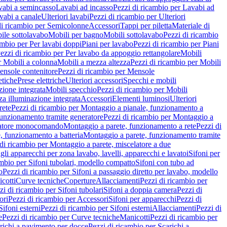
vabi a semincasso
Lavabi ad incasso
Pezzi di ricambio per Lavabi ad
vabi a canale
Ulteriori lavabi
Pezzi di ricambio per Ulteriori
di ricambio per Semicolonne
Accessori
Tappi per piletta
Materiale di
ile sottolavabo
Mobili per bagno
Mobili sottolavabo
Pezzi di ricambio
ambio per Per lavabi doppi
Piani per lavabo
Pezzi di ricambio per Piani
ezzi di ricambio per Per lavabo da appoggio rettangolare
Mobili
r Mobili a colonna
Mobili a mezza altezza
Pezzi di ricambio per Mobili
nsole contenitore
Pezzi di ricambio per Mensole
tiche
Prese elettriche
Ulteriori accessori
Specchi e mobili
zione integrata
Mobili specchio
Pezzi di ricambio per Mobili
za illuminazione integrata
Accessori
Elementi luminosi
Ulteriori
rete
Pezzi di ricambio per Montaggio a pianale, funzionamento a
funzionamento tramite generatore
Pezzi di ricambio per Montaggio a
elatore monocomando
Montaggio a parete, funzionamento a rete
Pezzi di
, funzionamento a batteria
Montaggio a parete, funzionamento tramite
di ricambio per Montaggio a parete, miscelatore a due
gli apparecchi per zona lavabo, lavelli, apparecchi e lavatoi
Sifoni per
ambio per Sifoni tubolari, modello compatto
Sifoni con tubo ad
o
Pezzi di ricambio per Sifoni a passaggio diretto per lavabo, modello
cotti
Curve tecniche
Coperture
Allacciamenti
Pezzi di ricambio per
zi di ricambio per Sifoni tubolari
Sifoni a doppia camera
Pezzi di
ori
Pezzi di ricambio per Accessori
Sifoni per apparecchi
Pezzi di
Sifoni esterni
Pezzi di ricambio per Sifoni esterni
Allacciamenti
Pezzi di
e
Pezzi di ricambio per Curve tecniche
Manicotti
Pezzi di ricambio per
richi a pavimento per docce
Pezzi di ricambio per Scarichi a