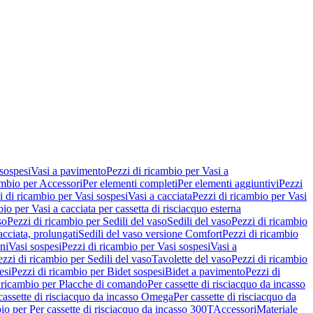
 sospesi
Vasi a pavimento
Pezzi di ricambio per Vasi a
ambio per Accessori
Per elementi completi
Per elementi aggiuntivi
Pezzi
i di ricambio per Vasi sospesi
Vasi a cacciata
Pezzi di ricambio per Vasi
io per Vasi a cacciata per cassetta di risciacquo esterna
so
Pezzi di ricambio per Sedili del vaso
Sedili del vaso
Pezzi di ricambio
acciata, prolungati
Sedili del vaso versione Comfort
Pezzi di ricambio
ni
Vasi sospesi
Pezzi di ricambio per Vasi sospesi
Vasi a
ezzi di ricambio per Sedili del vaso
Tavolette del vaso
Pezzi di ricambio
esi
Pezzi di ricambio per Bidet sospesi
Bidet a pavimento
Pezzi di
 ricambio per Placche di comando
Per cassette di risciacquo da incasso
 cassette di risciacquo da incasso Omega
Per cassette di risciacquo da
io per Per cassette di risciacquo da incasso 300T
Accessori
Materiale