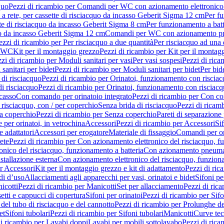
quo
Pezzi di ricambio per Comandi per WC con azionamento elettronico 
a rete, per cassette di risciacquo da incasso Geberit Sigma 12 cm
Per fu
tte di risciacquo da incasso Geberit Sigma 8 cm
Per funzionamento a batt
quo da incasso Geberit Sigma 12 cm
Comandi per WC con azionamento pne
ezzi di ricambio per Per risciacquo a due quantità
Per risciacquo ad una 
r WC
Kit per il montaggio grezzo
Pezzi di ricambio per Kit per il montag
zi di ricambio per Moduli sanitari per vasi
Per vasi sospesi
Pezzi di rica
sanitari per bidet
Pezzi di ricambio per Moduli sanitari per bidet
Per bid
di risciacquo
Pezzi di ricambio per Orinatoi, funzionamento con risciac
i risciacquo
Pezzi di ricambio per Orinatoi, funzionamento con risciacq
ncasso
Con comando per orinatoio integrato
Pezzi di ricambio per Con co
risciacquo, con / per coperchio
Senza brida di risciacquo
Pezzi di ricam
a coperchio
Pezzi di ricambio per Senza coperchio
Pareti di separazione 
e per orinatoi, in vetrochina
Accessori
Pezzi di ricambio per Accessori
Si
e adattatori
Accessori per erogatore
Materiale di fissaggio
Comandi per or
ete
Pezzi di ricambio per Con azionamento elettronico del risciacquo, f
onico del risciacquo, funzionamento a batteria
Con azionamento pneumat
stallazione esterna
Con azionamento elettronico del risciacquo, funziona
r Accessori
Kit per il montaggio grezzo e kit di adattamento
Pezzi di ric
i d’uso
Allacciamenti agli apparecchi per vasi, orinatoi e bidet
Sifoni pe
icotti
Pezzi di ricambio per Manicotti
Set per allacciamento
Pezzi di ric
etti e cappucci di copertura
Sifoni per orinatoi
Pezzi di ricambio per Sifo
del tubo di risciacquo e del cannotto
Pezzi di ricambio per Prolunghe de
et
Sifoni tubolari
Pezzi di ricambio per Sifoni tubolari
Manicotti
Curve te
di ricambio per Lavabi doppi
Lavabi per mobili sottolavabo
Pezzi di rica