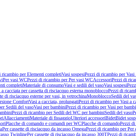
i ricambio per Elementi completi
Vasi sospesi
Pezzi di ricambio per Vasi
vi
Per vasi WC
Pezzi di ricambio per Per vasi WC
Accessori
Pezzi di ric
nti completi
Materiale di consumo
Vasi e sedili del vaso
Vasi sospesi
Pezz
 a cacciata per cassetta di risciacquo esterna monoblocco
Pezzi di ricamb
te di risciacquo esterne per vasi, in vetrochina
Monoblocco
Sedili del va
ersione Comfort
Vasi a cacciata, prolungati
Pezzi di ricambio per Vasi a c
er Sedili del vaso
Vasi per bambini
Pezzi di ricambio per Vasi per bambi
ambini
Pezzi di ricambio per Sedili del WC per bambini
Sedili del vaso
P
ri
Allacciamenti
Materiale di fissaggio
Ulteriori accessori
Bidet
Bidet sosp
ori
Placche di comando e comandi per WC
Placche di comando
Pezzi di
ma
Per cassette di risciacquo da incasso Omega
Pezzi di ricambio per Per
ncasso Twinline
Per cassette di risciacquo da incasso 300T
Pezzi di ricamb