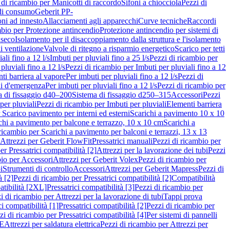
 di ricambio per Manicotti di raccordo
Sifoni a chiocciola
Pezzi di
 di consumo
Geberit PP-
ni ad innesto
Allacciamenti agli apparecchi
Curve tecniche
Raccordi
mbio per Protezione antincendio
Protezione antincendio per sistemi di
nseco
Isolamento per il disaccoppiamento dalla struttura e l'isolamento
i ventilazione
Valvole di ritegno a risparmio energetico
Scarico per tetti
ali fino a 12 l/s
Imbuti per pluviali fino a 25 l/s
Pezzi di ricambio per
pluviali fino a 12 l/s
Pezzi di ricambio per Imbuti per pluviali fino a 12
ti barriera al vapore
Per imbuti per pluviali fino a 12 l/s
Pezzi di
ni d'emergenza
Per imbuti per pluviali fino a 12 l/s
Pezzi di ricambio per
a di fissaggio d40–200
Sistema di fissaggio d250–315
Accessori
Pezzi
per pluviali
Pezzi di ricambio per Imbuti per pluviali
Elementi barriera
 Scarico pavimento per interni ed esterni
Scarichi a pavimento 10 x 10
chi a pavimento per balcone e terrazzo, 10 x 10 cm
Scarichi a
ricambio per Scarichi a pavimento per balconi e terrazzi, 13 x 13
 Attrezzi per Geberit FlowFit
Pressatrici manuali
Pezzi di ricambio per
er Pressatrici compatibilità [2]
Attrezzi per la lavorazione dei tubi
Pezzi
bio per Accessori
Attrezzi per Geberit Volex
Pezzi di ricambio per
i
Strumenti di controllo
Accessori
Attrezzi per Geberit Mapress
Pezzi di
à [2]
Pezzi di ricambio per Pressatrici compatibilità [2]
Compatibilità
atibilità [2XL]
Pressatrici compatibilità [3]
Pezzi di ricambio per
i di ricambio per Attrezzi per la lavorazione di tubi
Tappi prova
i compatibilità [1]
Pressatrici compatibilità [2]
Pezzi di ricambio per
zi di ricambio per Pressatrici compatibilità [4]
Per sistemi di pannelli
PE
Attrezzi per saldatura elettrica
Pezzi di ricambio per Attrezzi per