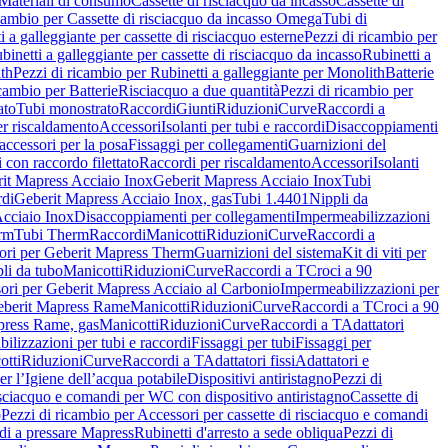
Materiali di consumo
Cassette di risciacquo da incasso
Cassette di
icambio per Cassette di risciacquo da incasso Omega
Tubi di
i a galleggiante per cassette di risciacquo esterne
Pezzi di ricambio per
binetti a galleggiante per cassette di risciacquo da incasso
Rubinetti a
ith
Pezzi di ricambio per Rubinetti a galleggiante per Monolith
Batterie
icambio per Batterie
Risciacquo a due quantità
Pezzi di ricambio per
ato
Tubi monostrato
Raccordi
Giunti
Riduzioni
Curve
Raccordi a
r riscaldamento
Accessori
Isolanti per tubi e raccordi
Disaccoppiamenti
accessori per la posa
Fissaggi per collegamenti
Guarnizioni del
i con raccordo filettato
Raccordi per riscaldamento
Accessori
Isolanti
it Mapress Acciaio Inox
Geberit Mapress Acciaio Inox
Tubi
di
Geberit Mapress Acciaio Inox, gas
Tubi 1.4401
Nippli da
Acciaio Inox
Disaccoppiamenti per collegamenti
Impermeabilizzazioni
rm
Tubi Therm
Raccordi
Manicotti
Riduzioni
Curve
Raccordi a
ori per Geberit Mapress Therm
Guarnizioni del sistema
Kit di viti per
li da tubo
Manicotti
Riduzioni
Curve
Raccordi a T
Croci a 90
ori per Geberit Mapress Acciaio al Carbonio
Impermeabilizzazioni per
berit Mapress Rame
Manicotti
Riduzioni
Curve
Raccordi a T
Croci a 90
press Rame, gas
Manicotti
Riduzioni
Curve
Raccordi a T
Adattatori
ilizzazioni per tubi e raccordi
Fissaggi per tubi
Fissaggi per
otti
Riduzioni
Curve
Raccordi a T
Adattatori fissi
Adattatori e
er l’Igiene dell’acqua potabile
Dispositivi antiristagno
Pezzi di
isciacquo e comandi per WC con dispositivo antiristagno
Cassette di
o
Pezzi di ricambio per Accessori per cassette di risciacquo e comandi
di a pressare Mapress
Rubinetti d'arresto a sede obliqua
Pezzi di