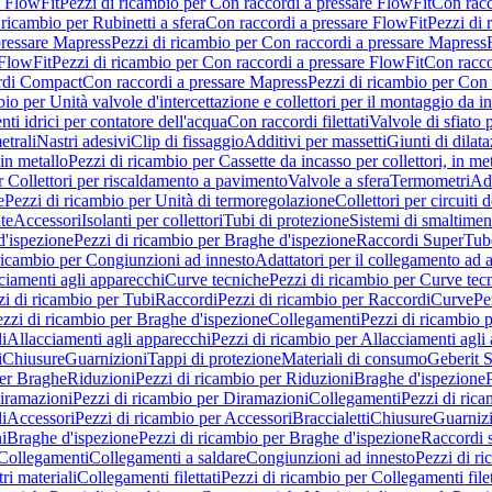
e FlowFit
Pezzi di ricambio per Con raccordi a pressare FlowFit
Con racc
 ricambio per Rubinetti a sfera
Con raccordi a pressare FlowFit
Pezzi di 
pressare Mapress
Pezzi di ricambio per Con raccordi a pressare Mapress
 FlowFit
Pezzi di ricambio per Con raccordi a pressare FlowFit
Con racco
ordi Compact
Con raccordi a pressare Mapress
Pezzi di ricambio per Con 
io per Unità valvole d'intercettazione e collettori per il montaggio da i
ti idrici per contatore dell'acqua
Con raccordi filettati
Valvole di sfiato 
etrali
Nastri adesivi
Clip di fissaggio
Additivi per massetti
Giunti di dilat
 in metallo
Pezzi di ricambio per Cassette da incasso per collettori, in me
r Collettori per riscaldamento a pavimento
Valvole a sfera
Termometri
Ada
e
Pezzi di ricambio per Unità di termoregolazione
Collettori per circuiti d
te
Accessori
Isolanti per collettori
Tubi di protezione
Sistemi di smaltiment
d'ispezione
Pezzi di ricambio per Braghe d'ispezione
Raccordi SuperTub
ricambio per Congiunzioni ad innesto
Adattatori per il collegamento ad al
ciamenti agli apparecchi
Curve tecniche
Pezzi di ricambio per Curve tec
zi di ricambio per Tubi
Raccordi
Pezzi di ricambio per Raccordi
Curve
Pe
zzi di ricambio per Braghe d'ispezione
Collegamenti
Pezzi di ricambio 
li
Allacciamenti agli apparecchi
Pezzi di ricambio per Allacciamenti agli
i
Chiusure
Guarnizioni
Tappi di protezione
Materiali di consumo
Geberit S
per Braghe
Riduzioni
Pezzi di ricambio per Riduzioni
Braghe d'ispezione
iramazioni
Pezzi di ricambio per Diramazioni
Collegamenti
Pezzi di ric
li
Accessori
Pezzi di ricambio per Accessori
Braccialetti
Chiusure
Guarniz
i
Braghe d'ispezione
Pezzi di ricambio per Braghe d'ispezione
Raccordi s
 Collegamenti
Collegamenti a saldare
Congiunzioni ad innesto
Pezzi di r
ri materiali
Collegamenti filettati
Pezzi di ricambio per Collegamenti filet