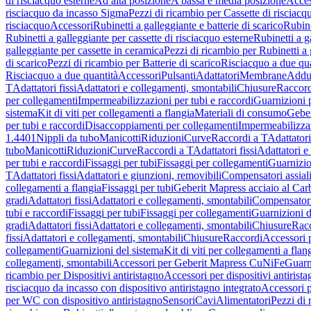
di risciacquo esterne
Ad alta posizione
A bassa e media posizione
Acces
risciacquo da incasso Sigma
Pezzi di ricambio per Cassette di risciac
risciacquo
Accessori
Rubinetti a galleggiante e batterie di scarico
Rubine
Rubinetti a galleggiante per cassette di risciacquo esterne
Rubinetti a g
galleggiante per cassette in ceramica
Pezzi di ricambio per Rubinetti a 
di scarico
Pezzi di ricambio per Batterie di scarico
Risciacquo a due qua
Risciacquo a due quantità
Accessori
Pulsanti
Adattatori
Membrane
Adduz
T
Adattatori fissi
Adattatori e collegamenti, smontabili
Chiusure
Raccord
per collegamenti
Impermeabilizzazioni per tubi e raccordi
Guarnizioni 
sistema
Kit di viti per collegamenti a flangia
Materiali di consumo
Geber
per tubi e raccordi
Disaccoppiamenti per collegamenti
Impermeabilizzaz
1.4401
Nippli da tubo
Manicotti
Riduzioni
Curve
Raccordi a T
Adattatori
tubo
Manicotti
Riduzioni
Curve
Raccordi a T
Adattatori fissi
Adattatori e
per tubi e raccordi
Fissaggi per tubi
Fissaggi per collegamenti
Guarnizio
T
Adattatori fissi
Adattatori e giunzioni, removibili
Compensatori assial
collegamenti a flangia
Fissaggi per tubi
Geberit Mapress acciaio al Car
gradi
Adattatori fissi
Adattatori e collegamenti, smontabili
Compensator
tubi e raccordi
Fissaggi per tubi
Fissaggi per collegamenti
Guarnizioni d
gradi
Adattatori fissi
Adattatori e collegamenti, smontabili
Chiusure
Rac
fissi
Adattatori e collegamenti, smontabili
Chiusure
Raccordi
Accessori 
collegamenti
Guarnizioni del sistema
Kit di viti per collegamenti a flan
collegamenti, smontabili
Accessori per Geberit Mapress CuNiFe
Guarn
ricambio per Dispositivi antiristagno
Accessori per dispositivi antirist
risciacquo da incasso con dispositivo antiristagno integrato
Accessori p
per WC con dispositivo antiristagno
Sensori
Cavi
Alimentatori
Pezzi di 