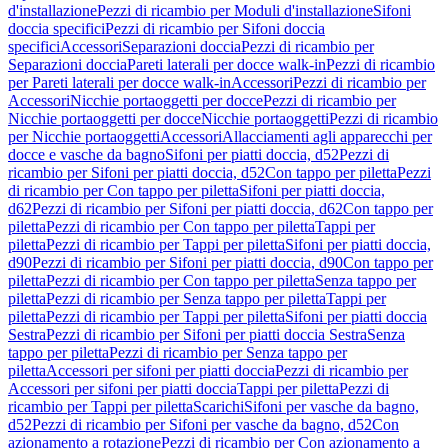
d'installazione
Pezzi di ricambio per Moduli d'installazione
Sifoni
doccia specifici
Pezzi di ricambio per Sifoni doccia
specifici
Accessori
Separazioni doccia
Pezzi di ricambio per
Separazioni doccia
Pareti laterali per docce walk-in
Pezzi di ricambio
per Pareti laterali per docce walk-in
Accessori
Pezzi di ricambio per
Accessori
Nicchie portaoggetti per docce
Pezzi di ricambio per
Nicchie portaoggetti per docce
Nicchie portaoggetti
Pezzi di ricambio
per Nicchie portaoggetti
Accessori
Allacciamenti agli apparecchi per
docce e vasche da bagno
Sifoni per piatti doccia, d52
Pezzi di
ricambio per Sifoni per piatti doccia, d52
Con tappo per piletta
Pezzi
di ricambio per Con tappo per piletta
Sifoni per piatti doccia,
d62
Pezzi di ricambio per Sifoni per piatti doccia, d62
Con tappo per
piletta
Pezzi di ricambio per Con tappo per piletta
Tappi per
piletta
Pezzi di ricambio per Tappi per piletta
Sifoni per piatti doccia,
d90
Pezzi di ricambio per Sifoni per piatti doccia, d90
Con tappo per
piletta
Pezzi di ricambio per Con tappo per piletta
Senza tappo per
piletta
Pezzi di ricambio per Senza tappo per piletta
Tappi per
piletta
Pezzi di ricambio per Tappi per piletta
Sifoni per piatti doccia
Sestra
Pezzi di ricambio per Sifoni per piatti doccia Sestra
Senza
tappo per piletta
Pezzi di ricambio per Senza tappo per
piletta
Accessori per sifoni per piatti doccia
Pezzi di ricambio per
Accessori per sifoni per piatti doccia
Tappi per piletta
Pezzi di
ricambio per Tappi per piletta
Scarichi
Sifoni per vasche da bagno,
d52
Pezzi di ricambio per Sifoni per vasche da bagno, d52
Con
azionamento a rotazione
Pezzi di ricambio per Con azionamento a