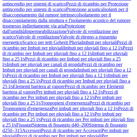
antincendio per sistemi di scarico
Pezzi di ricambio per Protezione
antincendio per sistemi di scarico
Protezione acustica
Isolanti per il
disaccoppiamento dal rumore intrinseco
Isolamento per il
disaccoppiamento dalla struttura e l'isolamento acustico del rumore
trasmesso indirettamente via aria
Protezione
dall'umidità
Impermeabilizzazione
Valvole di ventilazione per
scarico
Valvole di ventilazione
Valvole di ritegno a risparmio
energetico
Scarico per tetti Geberit Pluvia
Imbuti per pluviali
Pezzi di
ricambio per Imbuti per pluviali
Imbuti per pluviali fino a 12 l/s
Pezzi
di ricambio per Imbuti per pluviali fino a 12 l/s
Imbuti per pluviali
fino a 25 l/s
Pezzi di ricambio per Imbuti per pluviali fino a 25
l/s
Imbuti per pluviali per canali di gronda
Pezzi di ricambio per
Imbuti per pluviali per canali di gronda
Imbuti per pluviali fino a 12
l/s
Pezzi di ricambio per Imbuti per pluviali fino a 12 l/s
Imbuti per
pluviali fino a 25 l/s
Pezzi di ricambio per Imbuti per pluviali fino a
25 l/s
Elementi barriera al vapore
Pezzi di ricambio per Elementi
barriera al vapore
Per imbuti per pluviali fino a 12 l/s
Pezzi di
ricambio per Per imbuti per pluviali fino a 12 l/s
Per imbuti per
pluviali fino a 25 l/s
Troppopieni d'emergenza
Pezzi di ricambio per
Troppopieni d'emergenza
Per imbuti per pluviali fino a 12 l/s
Pezzi di
ricambio per Per imbuti per pluviali fino a 12 l/s
Per imbuti per
pluviali fino a 25 l/s
Pezzi di ricambio per Per imbuti per pluviali fino
a 25 l/s
Fissaggi
Sistema di fissaggio d40–200
Sistema di fissaggio
d250–315
Accessori
Pezzi di ricambio per Accessori
Per imbuti per
pluviali
Pezzi di ricambio per Per imbuti per pluviali
Per