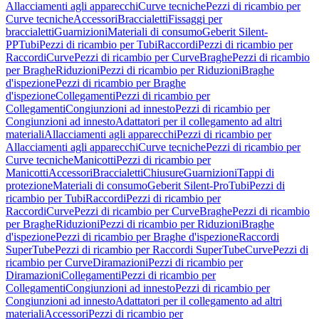
Allacciamenti agli apparecchi
Curve tecniche
Pezzi di ricambio per
Curve tecniche
Accessori
Braccialetti
Fissaggi per
braccialetti
Guarnizioni
Materiali di consumo
Geberit Silent-
PP
Tubi
Pezzi di ricambio per Tubi
Raccordi
Pezzi di ricambio per
Raccordi
Curve
Pezzi di ricambio per Curve
Braghe
Pezzi di ricambio
per Braghe
Riduzioni
Pezzi di ricambio per Riduzioni
Braghe
d'ispezione
Pezzi di ricambio per Braghe
d'ispezione
Collegamenti
Pezzi di ricambio per
Collegamenti
Congiunzioni ad innesto
Pezzi di ricambio per
Congiunzioni ad innesto
Adattatori per il collegamento ad altri
materiali
Allacciamenti agli apparecchi
Pezzi di ricambio per
Allacciamenti agli apparecchi
Curve tecniche
Pezzi di ricambio per
Curve tecniche
Manicotti
Pezzi di ricambio per
Manicotti
Accessori
Braccialetti
Chiusure
Guarnizioni
Tappi di
protezione
Materiali di consumo
Geberit Silent-Pro
Tubi
Pezzi di
ricambio per Tubi
Raccordi
Pezzi di ricambio per
Raccordi
Curve
Pezzi di ricambio per Curve
Braghe
Pezzi di ricambio
per Braghe
Riduzioni
Pezzi di ricambio per Riduzioni
Braghe
d'ispezione
Pezzi di ricambio per Braghe d'ispezione
Raccordi
SuperTube
Pezzi di ricambio per Raccordi SuperTube
Curve
Pezzi di
ricambio per Curve
Diramazioni
Pezzi di ricambio per
Diramazioni
Collegamenti
Pezzi di ricambio per
Collegamenti
Congiunzioni ad innesto
Pezzi di ricambio per
Congiunzioni ad innesto
Adattatori per il collegamento ad altri
materiali
Accessori
Pezzi di ricambio per