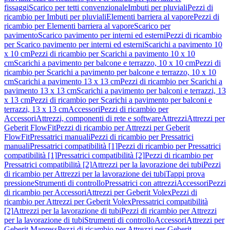
fissaggi
Scarico per tetti convenzionale
Imbuti per pluviali
Pezzi di
ricambio per Imbuti per pluviali
Elementi barriera al vapore
Pezzi di
ricambio per Elementi barriera al vapore
Scarico per
pavimento
Scarico pavimento per interni ed esterni
Pezzi di ricambio
per Scarico pavimento per interni ed esterni
Scarichi a pavimento 10
x 10 cm
Pezzi di ricambio per Scarichi a pavimento 10 x 10
cm
Scarichi a pavimento per balcone e terrazzo, 10 x 10 cm
Pezzi di
ricambio per Scarichi a pavimento per balcone e terrazzo, 10 x 10
cm
Scarichi a pavimento 13 x 13 cm
Pezzi di ricambio per Scarichi a
pavimento 13 x 13 cm
Scarichi a pavimento per balconi e terrazzi, 13
x 13 cm
Pezzi di ricambio per Scarichi a pavimento per balconi e
terrazzi, 13 x 13 cm
Accessori
Pezzi di ricambio per
Accessori
Attrezzi, componenti di rete e software
Attrezzi
Attrezzi per
Geberit FlowFit
Pezzi di ricambio per Attrezzi per Geberit
FlowFit
Pressatrici manuali
Pezzi di ricambio per Pressatrici
manuali
Pressatrici compatibilità [1]
Pezzi di ricambio per Pressatrici
compatibilità [1]
Pressatrici compatibilità [2]
Pezzi di ricambio per
Pressatrici compatibilità [2]
Attrezzi per la lavorazione dei tubi
Pezzi
di ricambio per Attrezzi per la lavorazione dei tubi
Tappi prova
pressione
Strumenti di controllo
Pressatrici con attrezzi
Accessori
Pezzi
di ricambio per Accessori
Attrezzi per Geberit Volex
Pezzi di
ricambio per Attrezzi per Geberit Volex
Pressatrici compatibilità
[2]
Attrezzi per la lavorazione di tubi
Pezzi di ricambio per Attrezzi
per la lavorazione di tubi
Strumenti di controllo
Accessori
Attrezzi per
Geberit Mapress
Pezzi di ricambio per Attrezzi per Geberit