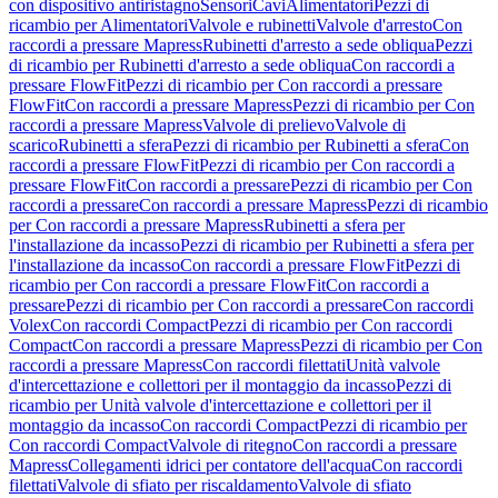
con dispositivo antiristagno
Sensori
Cavi
Alimentatori
Pezzi di
ricambio per Alimentatori
Valvole e rubinetti
Valvole d'arresto
Con
raccordi a pressare Mapress
Rubinetti d'arresto a sede obliqua
Pezzi
di ricambio per Rubinetti d'arresto a sede obliqua
Con raccordi a
pressare FlowFit
Pezzi di ricambio per Con raccordi a pressare
FlowFit
Con raccordi a pressare Mapress
Pezzi di ricambio per Con
raccordi a pressare Mapress
Valvole di prelievo
Valvole di
scarico
Rubinetti a sfera
Pezzi di ricambio per Rubinetti a sfera
Con
raccordi a pressare FlowFit
Pezzi di ricambio per Con raccordi a
pressare FlowFit
Con raccordi a pressare
Pezzi di ricambio per Con
raccordi a pressare
Con raccordi a pressare Mapress
Pezzi di ricambio
per Con raccordi a pressare Mapress
Rubinetti a sfera per
l'installazione da incasso
Pezzi di ricambio per Rubinetti a sfera per
l'installazione da incasso
Con raccordi a pressare FlowFit
Pezzi di
ricambio per Con raccordi a pressare FlowFit
Con raccordi a
pressare
Pezzi di ricambio per Con raccordi a pressare
Con raccordi
Volex
Con raccordi Compact
Pezzi di ricambio per Con raccordi
Compact
Con raccordi a pressare Mapress
Pezzi di ricambio per Con
raccordi a pressare Mapress
Con raccordi filettati
Unità valvole
d'intercettazione e collettori per il montaggio da incasso
Pezzi di
ricambio per Unità valvole d'intercettazione e collettori per il
montaggio da incasso
Con raccordi Compact
Pezzi di ricambio per
Con raccordi Compact
Valvole di ritegno
Con raccordi a pressare
Mapress
Collegamenti idrici per contatore dell'acqua
Con raccordi
filettati
Valvole di sfiato per riscaldamento
Valvole di sfiato