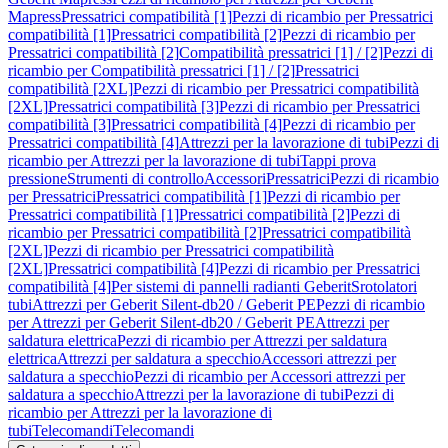
Mapress
Pressatrici compatibilità [1]
Pezzi di ricambio per Pressatrici
compatibilità [1]
Pressatrici compatibilità [2]
Pezzi di ricambio per
Pressatrici compatibilità [2]
Compatibilità pressatrici [1] / [2]
Pezzi di
ricambio per Compatibilità pressatrici [1] / [2]
Pressatrici
compatibilità [2XL]
Pezzi di ricambio per Pressatrici compatibilità
[2XL]
Pressatrici compatibilità [3]
Pezzi di ricambio per Pressatrici
compatibilità [3]
Pressatrici compatibilità [4]
Pezzi di ricambio per
Pressatrici compatibilità [4]
Attrezzi per la lavorazione di tubi
Pezzi di
ricambio per Attrezzi per la lavorazione di tubi
Tappi prova
pressione
Strumenti di controllo
Accessori
Pressatrici
Pezzi di ricambio
per Pressatrici
Pressatrici compatibilità [1]
Pezzi di ricambio per
Pressatrici compatibilità [1]
Pressatrici compatibilità [2]
Pezzi di
ricambio per Pressatrici compatibilità [2]
Pressatrici compatibilità
[2XL]
Pezzi di ricambio per Pressatrici compatibilità
[2XL]
Pressatrici compatibilità [4]
Pezzi di ricambio per Pressatrici
compatibilità [4]
Per sistemi di pannelli radianti Geberit
Srotolatori
tubi
Attrezzi per Geberit Silent-db20 / Geberit PE
Pezzi di ricambio
per Attrezzi per Geberit Silent-db20 / Geberit PE
Attrezzi per
saldatura elettrica
Pezzi di ricambio per Attrezzi per saldatura
elettrica
Attrezzi per saldatura a specchio
Accessori attrezzi per
saldatura a specchio
Pezzi di ricambio per Accessori attrezzi per
saldatura a specchio
Attrezzi per la lavorazione di tubi
Pezzi di
ricambio per Attrezzi per la lavorazione di
tubi
Telecomandi
Telecomandi