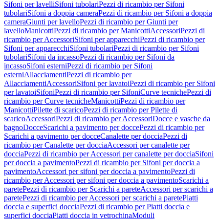
Sifoni per lavelli
Sifoni tubolari
Pezzi di ricambio per Sifoni
tubolari
Sifoni a doppia camera
Pezzi di ricambio per Sifoni a doppia
camera
Giunti per lavello
Pezzi di ricambio per Giunti per
lavello
Manicotti
Pezzi di ricambio per Manicotti
Accessori
Pezzi di
ricambio per Accessori
Sifoni per apparecchi
Pezzi di ricambio per
Sifoni per apparecchi
Sifoni tubolari
Pezzi di ricambio per Sifoni
tubolari
Sifoni da incasso
Pezzi di ricambio per Sifoni da
incasso
Sifoni esterni
Pezzi di ricambio per Sifoni
esterni
Allacciamenti
Pezzi di ricambio per
Allacciamenti
Accessori
Sifoni per lavatoi
Pezzi di ricambio per Sifoni
per lavatoi
Sifoni
Pezzi di ricambio per Sifoni
Curve tecniche
Pezzi di
ricambio per Curve tecniche
Manicotti
Pezzi di ricambio per
Manicotti
Pilette di scarico
Pezzi di ricambio per Pilette di
scarico
Accessori
Pezzi di ricambio per Accessori
Docce e vasche da
bagno
Docce
Scarichi a pavimento per docce
Pezzi di ricambio per
Scarichi a pavimento per docce
Canalette per doccia
Pezzi di
ricambio per Canalette per doccia
Accessori per canalette per
doccia
Pezzi di ricambio per Accessori per canalette per doccia
Sifoni
per doccia a pavimento
Pezzi di ricambio per Sifoni per doccia a
pavimento
Accessori per sifoni per doccia a pavimento
Pezzi di
ricambio per Accessori per sifoni per doccia a pavimento
Scarichi a
parete
Pezzi di ricambio per Scarichi a parete
Accessori per scarichi a
parete
Pezzi di ricambio per Accessori per scarichi a parete
Piatti
doccia e superfici doccia
Pezzi di ricambio per Piatti doccia e
superfici doccia
Piatti doccia in vetrochina
Moduli