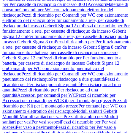
per Per cassette di risciacquo da incasso 300T
Accessori
Materiale di
consumo
Comandi per WC con azionamento elettronico del
risciacquo
Pezzi di ricambio per Comandi per WC con azionamento
elettronico del risciacquo
Per funzionamento a rete, per cassette di
risciacquo da incasso Geberit Sigma 12 cm
Pezzi di ricambio per Per
funzionamento a rete, per cassette di risciacquo da incasso Geberit
Sigma 12 cm
Per funzionamento a rete, per cassette di risciacquo da
incasso Geberit Sigma 8 cm
Pezzi di ricambio per Per funzionamento
a rete, per cassette di risciacquo da incasso Geberit Sigma 8 cm
Per
funzionamento a batteria, per cassette di risciacquo da incasso
Geberit Sigma 12 cm
Pezzi di ricambio per Per funzionamento a
batteria, per cassette di risciacquo da incasso Geberit Sigma 12
cm
Comandi per WC con azionamento pneumatico del
risciacquo
Pezzi di ricambio per Comandi per WC con azionamento
pneumatico del risciacquo
Per risciacquo a due quantità
Pezzi di
ricambio per Per risciacquo a due quantità
Per risciacquo ad una
quantità
Pezzi di ricambio per Per risciacquo ad una
quantità
Accessori per comandi per WC
Pezzi di ricambio per
Accessori per comandi per WC
Kit per il montaggio grezzo
Pezzi di
ricambio per Kit per il montaggio grezzo
Per comandi per WC con
azionamento elettronico del risciacquo
Moduli sanitari Geberit
Monolith
Moduli sanitari per vasi
Pezzi di ricambio per Moduli
sanitari per vasi
Per vasi sospesi
Pezzi di ricambio per Per vasi
sospesi
Per vaso a pavimento
Pezzi di ricambio per Per vaso a
pavimento
Accessori
Pezzi di ricambio per Accessori
Moduli sanitari