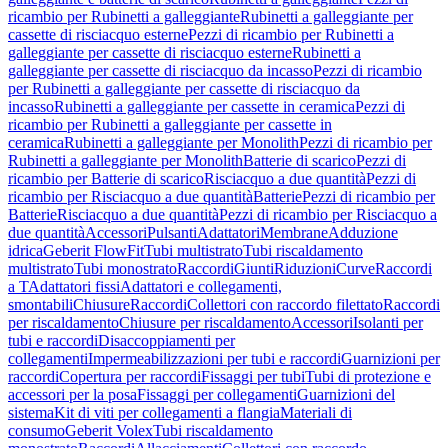
ricambio per Rubinetti a galleggiante
Rubinetti a galleggiante per
cassette di risciacquo esterne
Pezzi di ricambio per Rubinetti a
galleggiante per cassette di risciacquo esterne
Rubinetti a
galleggiante per cassette di risciacquo da incasso
Pezzi di ricambio
per Rubinetti a galleggiante per cassette di risciacquo da
incasso
Rubinetti a galleggiante per cassette in ceramica
Pezzi di
ricambio per Rubinetti a galleggiante per cassette in
ceramica
Rubinetti a galleggiante per Monolith
Pezzi di ricambio per
Rubinetti a galleggiante per Monolith
Batterie di scarico
Pezzi di
ricambio per Batterie di scarico
Risciacquo a due quantità
Pezzi di
ricambio per Risciacquo a due quantità
Batterie
Pezzi di ricambio per
Batterie
Risciacquo a due quantità
Pezzi di ricambio per Risciacquo a
due quantità
Accessori
Pulsanti
Adattatori
Membrane
Adduzione
idrica
Geberit FlowFit
Tubi multistrato
Tubi riscaldamento
multistrato
Tubi monostrato
Raccordi
Giunti
Riduzioni
Curve
Raccordi
a T
Adattatori fissi
Adattatori e collegamenti,
smontabili
Chiusure
Raccordi
Collettori con raccordo filettato
Raccordi
per riscaldamento
Chiusure per riscaldamento
Accessori
Isolanti per
tubi e raccordi
Disaccoppiamenti per
collegamenti
Impermeabilizzazioni per tubi e raccordi
Guarnizioni per
raccordi
Copertura per raccordi
Fissaggi per tubi
Tubi di protezione e
accessori per la posa
Fissaggi per collegamenti
Guarnizioni del
sistema
Kit di viti per collegamenti a flangia
Materiali di
consumo
Geberit Volex
Tubi riscaldamento