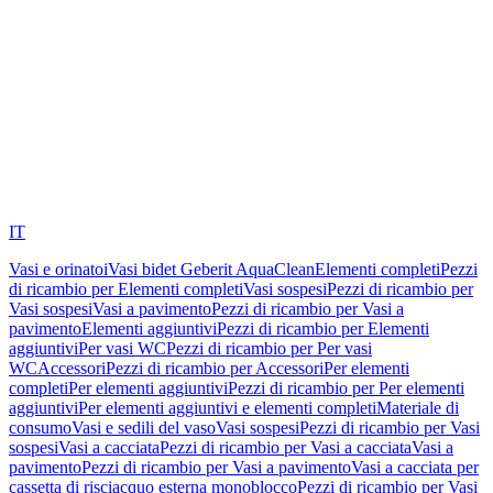
IT
Vasi e orinatoi
Vasi bidet Geberit AquaClean
Elementi completi
Pezzi
di ricambio per Elementi completi
Vasi sospesi
Pezzi di ricambio per
Vasi sospesi
Vasi a pavimento
Pezzi di ricambio per Vasi a
pavimento
Elementi aggiuntivi
Pezzi di ricambio per Elementi
aggiuntivi
Per vasi WC
Pezzi di ricambio per Per vasi
WC
Accessori
Pezzi di ricambio per Accessori
Per elementi
completi
Per elementi aggiuntivi
Pezzi di ricambio per Per elementi
aggiuntivi
Per elementi aggiuntivi e elementi completi
Materiale di
consumo
Vasi e sedili del vaso
Vasi sospesi
Pezzi di ricambio per Vasi
sospesi
Vasi a cacciata
Pezzi di ricambio per Vasi a cacciata
Vasi a
pavimento
Pezzi di ricambio per Vasi a pavimento
Vasi a cacciata per
cassetta di risciacquo esterna monoblocco
Pezzi di ricambio per Vasi