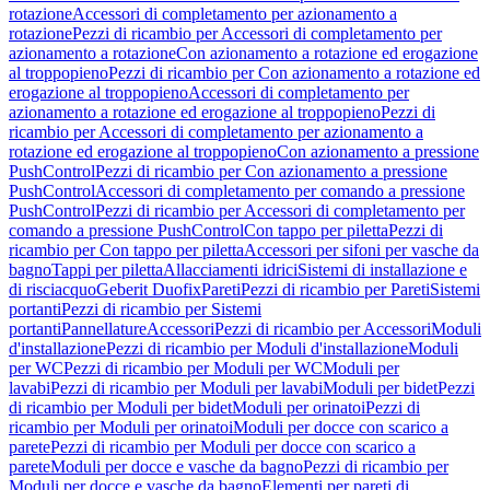
rotazione
Accessori di completamento per azionamento a
rotazione
Pezzi di ricambio per Accessori di completamento per
azionamento a rotazione
Con azionamento a rotazione ed erogazione
al troppopieno
Pezzi di ricambio per Con azionamento a rotazione ed
erogazione al troppopieno
Accessori di completamento per
azionamento a rotazione ed erogazione al troppopieno
Pezzi di
ricambio per Accessori di completamento per azionamento a
rotazione ed erogazione al troppopieno
Con azionamento a pressione
PushControl
Pezzi di ricambio per Con azionamento a pressione
PushControl
Accessori di completamento per comando a pressione
PushControl
Pezzi di ricambio per Accessori di completamento per
comando a pressione PushControl
Con tappo per piletta
Pezzi di
ricambio per Con tappo per piletta
Accessori per sifoni per vasche da
bagno
Tappi per piletta
Allacciamenti idrici
Sistemi di installazione e
di risciacquo
Geberit Duofix
Pareti
Pezzi di ricambio per Pareti
Sistemi
portanti
Pezzi di ricambio per Sistemi
portanti
Pannellature
Accessori
Pezzi di ricambio per Accessori
Moduli
d'installazione
Pezzi di ricambio per Moduli d'installazione
Moduli
per WC
Pezzi di ricambio per Moduli per WC
Moduli per
lavabi
Pezzi di ricambio per Moduli per lavabi
Moduli per bidet
Pezzi
di ricambio per Moduli per bidet
Moduli per orinatoi
Pezzi di
ricambio per Moduli per orinatoi
Moduli per docce con scarico a
parete
Pezzi di ricambio per Moduli per docce con scarico a
parete
Moduli per docce e vasche da bagno
Pezzi di ricambio per
Moduli per docce e vasche da bagno
Elementi per pareti di