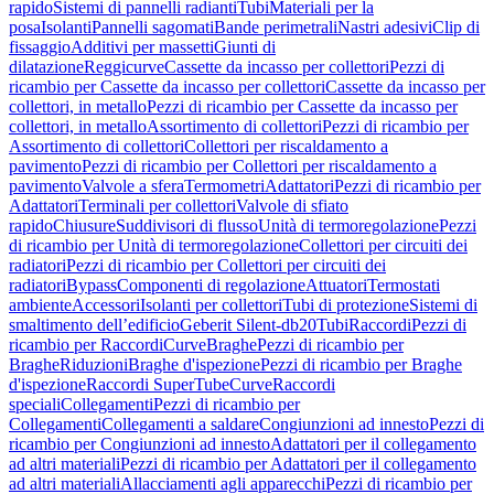
rapido
Sistemi di pannelli radianti
Tubi
Materiali per la
posa
Isolanti
Pannelli sagomati
Bande perimetrali
Nastri adesivi
Clip di
fissaggio
Additivi per massetti
Giunti di
dilatazione
Reggicurve
Cassette da incasso per collettori
Pezzi di
ricambio per Cassette da incasso per collettori
Cassette da incasso per
collettori, in metallo
Pezzi di ricambio per Cassette da incasso per
collettori, in metallo
Assortimento di collettori
Pezzi di ricambio per
Assortimento di collettori
Collettori per riscaldamento a
pavimento
Pezzi di ricambio per Collettori per riscaldamento a
pavimento
Valvole a sfera
Termometri
Adattatori
Pezzi di ricambio per
Adattatori
Terminali per collettori
Valvole di sfiato
rapido
Chiusure
Suddivisori di flusso
Unità di termoregolazione
Pezzi
di ricambio per Unità di termoregolazione
Collettori per circuiti dei
radiatori
Pezzi di ricambio per Collettori per circuiti dei
radiatori
Bypass
Componenti di regolazione
Attuatori
Termostati
ambiente
Accessori
Isolanti per collettori
Tubi di protezione
Sistemi di
smaltimento dell’edificio
Geberit Silent-db20
Tubi
Raccordi
Pezzi di
ricambio per Raccordi
Curve
Braghe
Pezzi di ricambio per
Braghe
Riduzioni
Braghe d'ispezione
Pezzi di ricambio per Braghe
d'ispezione
Raccordi SuperTube
Curve
Raccordi
speciali
Collegamenti
Pezzi di ricambio per
Collegamenti
Collegamenti a saldare
Congiunzioni ad innesto
Pezzi di
ricambio per Congiunzioni ad innesto
Adattatori per il collegamento
ad altri materiali
Pezzi di ricambio per Adattatori per il collegamento
ad altri materiali
Allacciamenti agli apparecchi
Pezzi di ricambio per