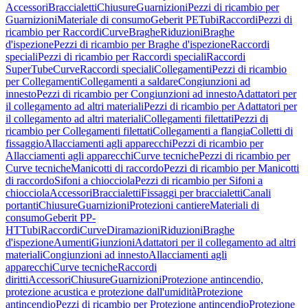
Accessori
Braccialetti
Chiusure
Guarnizioni
Pezzi di ricambio per
Guarnizioni
Materiale di consumo
Geberit PE
Tubi
Raccordi
Pezzi di
ricambio per Raccordi
Curve
Braghe
Riduzioni
Braghe
d'ispezione
Pezzi di ricambio per Braghe d'ispezione
Raccordi
speciali
Pezzi di ricambio per Raccordi speciali
Raccordi
SuperTube
Curve
Raccordi speciali
Collegamenti
Pezzi di ricambio
per Collegamenti
Collegamenti a saldare
Congiunzioni ad
innesto
Pezzi di ricambio per Congiunzioni ad innesto
Adattatori per
il collegamento ad altri materiali
Pezzi di ricambio per Adattatori per
il collegamento ad altri materiali
Collegamenti filettati
Pezzi di
ricambio per Collegamenti filettati
Collegamenti a flangia
Colletti di
fissaggio
Allacciamenti agli apparecchi
Pezzi di ricambio per
Allacciamenti agli apparecchi
Curve tecniche
Pezzi di ricambio per
Curve tecniche
Manicotti di raccordo
Pezzi di ricambio per Manicotti
di raccordo
Sifoni a chiocciola
Pezzi di ricambio per Sifoni a
chiocciola
Accessori
Braccialetti
Fissaggi per braccialetti
Canali
portanti
Chiusure
Guarnizioni
Protezioni cantiere
Materiali di
consumo
Geberit PP-
HT
Tubi
Raccordi
Curve
Diramazioni
Riduzioni
Braghe
d'ispezione
Aumenti
Giunzioni
Adattatori per il collegamento ad altri
materiali
Congiunzioni ad innesto
Allacciamenti agli
apparecchi
Curve tecniche
Raccordi
diritti
Accessori
Chiusure
Guarnizioni
Protezione antincendio,
protezione acustica e protezione dall'umidità
Protezione
antincendio
Pezzi di ricambio per Protezione antincendio
Protezione