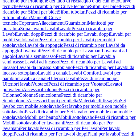
ricambio per Prolunghe del tubo di risciacquo e del cannotto
Curve
tecniche
Pezzi di ricambio per Curve tecniche
Sifoni per bidet
Pezzi di
ricambio per Sifoni per bidet
Sifoni tubolari
Pezzi di ricambio per
Sifoni tubolari
Manicotti
Curve
tecniche
Coperture
Allacciamenti
Guarnizioni
Manicotti per
brasatura
Zona lavabo
Lavabi
Lavabi
Pezzi di ricambio per
Lavabi
Lavabi doppi
Pezzi di ricambio per Lavabi doppi
Lavabi per
mobili sottolavabo
Pezzi di ricambio per Lavabi per mobili
sottolavabo
Lavabi da appoggio
Pezzi di ricambio per Lavabi da
appoggio
Lavamani
Pezzi di ricambio per Lavamani
Lavamani ad
angolo
Lavabi a semincasso
Pezzi di ricambio per Lavabi a
semincasso
Lavabi ad incasso
Pezzi di ricambio per Lavabi ad
incasso
Lavabi da incasso sottopiano
Pezzi di ricambio per Lavabi da
incasso sottopiano
Lavabi a canale
Lavabi Comfort
Lavabi per
bambini
Lavabi a canale
Ulteriori lavabi
Pezzi di ricambio per
Ulteriori lavabi
Vuotatoi
Pezzi di ricambio per Vuotatoi
Lavatoi
polivalenti
Accessori
Colonne
Pezzi di ricambio per
Colonne
Colonne
Semicolonne
Pezzi di ricambio per
Semicolonne
Accessori
Tappi per piletta
Materiale di fissaggio
Set
lavabo con mobile sottolavabo
Set lavabo per mobile con mobile
sottolavabo
Pezzi di ricambio per Set lavabo per mobile con mobile
sottolavabo
Mobili per bagno
Mobili sottolavabo
Pezzi di ricambio per
Mobili sottolavabo
Per lavamani
Pezzi di ricambio per Per
lavamani
Per lavabi
Pezzi di ricambio per Per lavabi
Per lavabi
doppi
Pezzi di ricambio per Per lavabi doppi
Piani per lavabo
Pezzi di