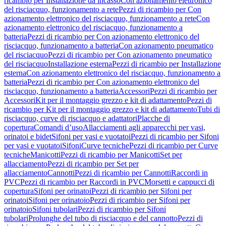
ricambio per Installazione da incasso
Con azionamento elettronico
del risciacquo, funzionamento a rete
Pezzi di ricambio per Con
azionamento elettronico del risciacquo, funzionamento a rete
Con
azionamento elettronico del risciacquo, funzionamento a
batteria
Pezzi di ricambio per Con azionamento elettronico del
risciacquo, funzionamento a batteria
Con azionamento pneumatico
del risciacquo
Pezzi di ricambio per Con azionamento pneumatico
del risciacquo
Installazione esterna
Pezzi di ricambio per Installazione
esterna
Con azionamento elettronico del risciacquo, funzionamento a
batteria
Pezzi di ricambio per Con azionamento elettronico del
risciacquo, funzionamento a batteria
Accessori
Pezzi di ricambio per
Accessori
Kit per il montaggio grezzo e kit di adattamento
Pezzi di
ricambio per Kit per il montaggio grezzo e kit di adattamento
Tubi di
risciacquo, curve di risciacquo e adattatori
Placche di
copertura
Comandi d’uso
Allacciamenti agli apparecchi per vasi,
orinatoi e bidet
Sifoni per vasi e vuotatoi
Pezzi di ricambio per Sifoni
per vasi e vuotatoi
Sifoni
Curve tecniche
Pezzi di ricambio per Curve
tecniche
Manicotti
Pezzi di ricambio per Manicotti
Set per
allacciamento
Pezzi di ricambio per Set per
allacciamento
Cannotti
Pezzi di ricambio per Cannotti
Raccordi in
PVC
Pezzi di ricambio per Raccordi in PVC
Morsetti e cappucci di
copertura
Sifoni per orinatoi
Pezzi di ricambio per Sifoni per
orinatoi
Sifoni per orinatoio
Pezzi di ricambio per Sifoni per
orinatoio
Sifoni tubolari
Pezzi di ricambio per Sifoni
tubolari
Prolunghe del tubo di risciacquo e del cannotto
Pezzi di