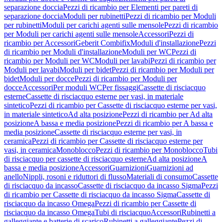
separazione doccia
Pezzi di ricambio per Elementi per pareti di
separazione doccia
Moduli per rubinetti
Pezzi di ricambio per Moduli
per rubinetti
Moduli per carichi agenti sulle mensole
Pezzi di ricambio
per Moduli per carichi agenti sulle mensole
Accessori
Pezzi di
ricambio per Accessori
Geberit Combifix
Moduli d'installazione
Pezzi
di ricambio per Moduli d'installazione
Moduli per WC
Pezzi di
ricambio per Moduli per WC
Moduli per lavabi
Pezzi di ricambio per
Moduli per lavabi
Moduli per bidet
Pezzi di ricambio per Moduli per
bidet
Moduli per docce
Pezzi di ricambio per Moduli per
docce
Accessori
Per moduli WC
Per fissaggi
Cassette di risciacquo
esterne
Cassette di risciacquo esterne per vasi, in materiale
sintetico
Pezzi di ricambio per Cassette di risciacquo esterne per vasi,
in materiale sintetico
Ad alta posizione
Pezzi di ricambio per Ad alta
posizione
A bassa e media posizione
Pezzi di ricambio per A bassa e
media posizione
Cassette di risciacquo esterne per vasi, in
ceramica
Pezzi di ricambio per Cassette di risciacquo esterne per
vasi, in ceramica
Monoblocco
Pezzi di ricambio per Monoblocco
Tubi
di risciacquo per cassette di risciacquo esterne
Ad alta posizione
A
bassa e media posizione
Accessori
Guarnizioni
Guarnizioni ad
anello
Nippli, rosoni e riduttori di flusso
Materiali di consumo
Cassette
di risciacquo da incasso
Cassette di risciacquo da incasso Sigma
Pezzi
di ricambio per Cassette di risciacquo da incasso Sigma
Cassette di
risciacquo da incasso Omega
Pezzi di ricambio per Cassette di
risciacquo da incasso Omega
Tubi di risciacquo
Accessori
Rubinetti a
galleggiante e batterie di scarico
Rubinetti a galleggiante
Pezzi di