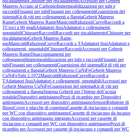
riscaldamento
Chiusure per riscaldamento
Accessori per Geberit
Mapress Acciaio al Carbonio
Impermeabilizzazioni per tubi e
raccordi
Fissaggi per tubi
Fissaggi per collegamenti
Guarnizioni del
sistema
Kit di viti per collegamenti a flangia
Geberit Mapress
Rame
Geberit Mapress Rame
Manicotti
Riduzioni
Curve
Raccordi a
T
Croci a 90 gradi
Adattatori fissi
Adattatori e collegamenti,
smontabili
Chiusure
Raccordi
Raccordi per riscaldamento
Chiusure per
riscaldamento
Geberit Mapress Rame,
gas
Manicotti
Riduzioni
Curve
Raccordi a T
Adattatori fissi
Adattatori e
collegamenti, smontabili
Chiusure
Raccordi
Accessori per Geberit
Mapress Rame
Disaccoppiamenti per
collegamenti
Impermeabilizzazioni per tubi e raccordi
Fissaggi per
tubi
Fissaggi per collegamenti
Guarnizioni del sistema
Kit di viti per
collegamenti a flangia
Geberit Mapress CuNiFe
Geberit Mapress
CuNiFe
Tubi 2.1972
Manicotti
Riduzioni
Curve
Raccordi a
T
Adattatori fissi
Adattatori e collegamenti, smontabili
Accessori per
Geberit Mapress CuNiFe
Guarnizioni del sistema
Kit di viti per
collegamenti a flangia
Sistema Geberit per l’Igiene dell’acqua
potabile
Dispositivi antiristagno
Pezzi di ricambio per Dispositivi
antiristagno
Accessori per dispositivi antiristagno
Sensori
Riduttore di
flusso
Cover e placche di copertura
Cassette di risciacquo e comandi
per WC con dispositivo antiristagno
Cassette di risciacquo da incasso
con dispositivo antiristagno integrato
Accessori per cassette di
risciacquo e comandi per WC con dispositivo antiristagno
Pezzi di
ricambio per Accessori per cassette di risciacquo e comandi per WC