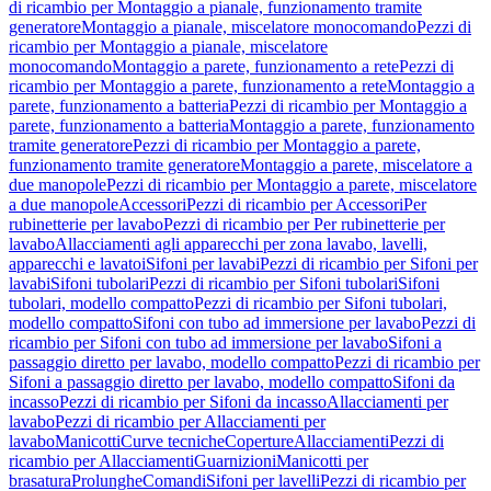
di ricambio per Montaggio a pianale, funzionamento tramite
generatore
Montaggio a pianale, miscelatore monocomando
Pezzi di
ricambio per Montaggio a pianale, miscelatore
monocomando
Montaggio a parete, funzionamento a rete
Pezzi di
ricambio per Montaggio a parete, funzionamento a rete
Montaggio a
parete, funzionamento a batteria
Pezzi di ricambio per Montaggio a
parete, funzionamento a batteria
Montaggio a parete, funzionamento
tramite generatore
Pezzi di ricambio per Montaggio a parete,
funzionamento tramite generatore
Montaggio a parete, miscelatore a
due manopole
Pezzi di ricambio per Montaggio a parete, miscelatore
a due manopole
Accessori
Pezzi di ricambio per Accessori
Per
rubinetterie per lavabo
Pezzi di ricambio per Per rubinetterie per
lavabo
Allacciamenti agli apparecchi per zona lavabo, lavelli,
apparecchi e lavatoi
Sifoni per lavabi
Pezzi di ricambio per Sifoni per
lavabi
Sifoni tubolari
Pezzi di ricambio per Sifoni tubolari
Sifoni
tubolari, modello compatto
Pezzi di ricambio per Sifoni tubolari,
modello compatto
Sifoni con tubo ad immersione per lavabo
Pezzi di
ricambio per Sifoni con tubo ad immersione per lavabo
Sifoni a
passaggio diretto per lavabo, modello compatto
Pezzi di ricambio per
Sifoni a passaggio diretto per lavabo, modello compatto
Sifoni da
incasso
Pezzi di ricambio per Sifoni da incasso
Allacciamenti per
lavabo
Pezzi di ricambio per Allacciamenti per
lavabo
Manicotti
Curve tecniche
Coperture
Allacciamenti
Pezzi di
ricambio per Allacciamenti
Guarnizioni
Manicotti per
brasatura
Prolunghe
Comandi
Sifoni per lavelli
Pezzi di ricambio per