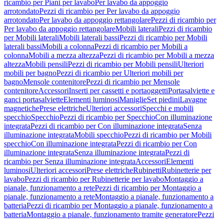
ricambio per Piani per lavabo
Per lavabo da appoggio
arrotondato
Pezzi di ricambio per Per lavabo da appoggio
arrotondato
Per lavabo da appoggio rettangolare
Pezzi di ricambio per
Per lavabo da appoggio rettangolare
Mobili laterali
Pezzi di ricambio
per Mobili laterali
Mobili laterali bassi
Pezzi di ricambio per Mobili
laterali bassi
Mobili a colonna
Pezzi di ricambio per Mobili a
colonna
Mobili a mezza altezza
Pezzi di ricambio per Mobili a mezza
altezza
Mobili pensili
Pezzi di ricambio per Mobili pensili
Ulteriori
mobili per bagno
Pezzi di ricambio per Ulteriori mobili per
bagno
Mensole contenitore
Pezzi di ricambio per Mensole
contenitore
Accessori
Inserti per cassetti e portaoggetti
Portasalviette e
ganci portasalviette
Elementi luminosi
Maniglie
Set piedini
Lavagne
magnetiche
Prese elettriche
Ulteriori accessori
Specchi e mobili
specchio
Specchio
Pezzi di ricambio per Specchio
Con illuminazione
integrata
Pezzi di ricambio per Con illuminazione integrata
Senza
illuminazione integrata
Mobili specchio
Pezzi di ricambio per Mobili
specchio
Con illuminazione integrata
Pezzi di ricambio per Con
illuminazione integrata
Senza illuminazione integrata
Pezzi di
ricambio per Senza illuminazione integrata
Accessori
Elementi
luminosi
Ulteriori accessori
Prese elettriche
Rubinetti
Rubinetterie per
lavabo
Pezzi di ricambio per Rubinetterie per lavabo
Montaggio a
pianale, funzionamento a rete
Pezzi di ricambio per Montaggio a
pianale, funzionamento a rete
Montaggio a pianale, funzionamento a
batteria
Pezzi di ricambio per Montaggio a pianale, funzionamento a
batteria
Montaggio a pianale, funzionamento tramite generatore
Pezzi