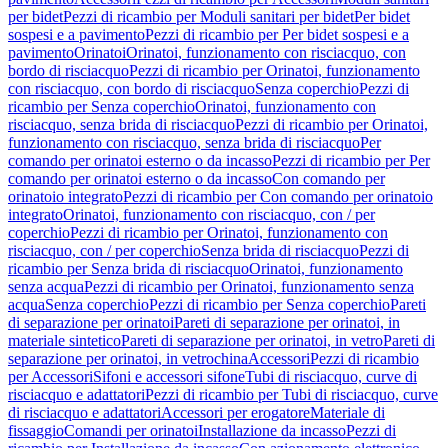
per bidet
Pezzi di ricambio per Moduli sanitari per bidet
Per bidet
sospesi e a pavimento
Pezzi di ricambio per Per bidet sospesi e a
pavimento
Orinatoi
Orinatoi, funzionamento con risciacquo, con
bordo di risciacquo
Pezzi di ricambio per Orinatoi, funzionamento
con risciacquo, con bordo di risciacquo
Senza coperchio
Pezzi di
ricambio per Senza coperchio
Orinatoi, funzionamento con
risciacquo, senza brida di risciacquo
Pezzi di ricambio per Orinatoi,
funzionamento con risciacquo, senza brida di risciacquo
Per
comando per orinatoi esterno o da incasso
Pezzi di ricambio per Per
comando per orinatoi esterno o da incasso
Con comando per
orinatoio integrato
Pezzi di ricambio per Con comando per orinatoio
integrato
Orinatoi, funzionamento con risciacquo, con / per
coperchio
Pezzi di ricambio per Orinatoi, funzionamento con
risciacquo, con / per coperchio
Senza brida di risciacquo
Pezzi di
ricambio per Senza brida di risciacquo
Orinatoi, funzionamento
senza acqua
Pezzi di ricambio per Orinatoi, funzionamento senza
acqua
Senza coperchio
Pezzi di ricambio per Senza coperchio
Pareti
di separazione per orinatoi
Pareti di separazione per orinatoi, in
materiale sintetico
Pareti di separazione per orinatoi, in vetro
Pareti di
separazione per orinatoi, in vetrochina
Accessori
Pezzi di ricambio
per Accessori
Sifoni e accessori sifone
Tubi di risciacquo, curve di
risciacquo e adattatori
Pezzi di ricambio per Tubi di risciacquo, curve
di risciacquo e adattatori
Accessori per erogatore
Materiale di
fissaggio
Comandi per orinatoi
Installazione da incasso
Pezzi di