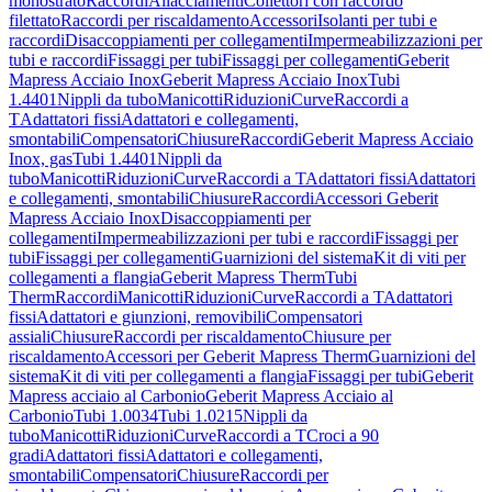
monostrato
Raccordi
Allacciamenti
Collettori con raccordo
filettato
Raccordi per riscaldamento
Accessori
Isolanti per tubi e
raccordi
Disaccoppiamenti per collegamenti
Impermeabilizzazioni per
tubi e raccordi
Fissaggi per tubi
Fissaggi per collegamenti
Geberit
Mapress Acciaio Inox
Geberit Mapress Acciaio Inox
Tubi
1.4401
Nippli da tubo
Manicotti
Riduzioni
Curve
Raccordi a
T
Adattatori fissi
Adattatori e collegamenti,
smontabili
Compensatori
Chiusure
Raccordi
Geberit Mapress Acciaio
Inox, gas
Tubi 1.4401
Nippli da
tubo
Manicotti
Riduzioni
Curve
Raccordi a T
Adattatori fissi
Adattatori
e collegamenti, smontabili
Chiusure
Raccordi
Accessori Geberit
Mapress Acciaio Inox
Disaccoppiamenti per
collegamenti
Impermeabilizzazioni per tubi e raccordi
Fissaggi per
tubi
Fissaggi per collegamenti
Guarnizioni del sistema
Kit di viti per
collegamenti a flangia
Geberit Mapress Therm
Tubi
Therm
Raccordi
Manicotti
Riduzioni
Curve
Raccordi a T
Adattatori
fissi
Adattatori e giunzioni, removibili
Compensatori
assiali
Chiusure
Raccordi per riscaldamento
Chiusure per
riscaldamento
Accessori per Geberit Mapress Therm
Guarnizioni del
sistema
Kit di viti per collegamenti a flangia
Fissaggi per tubi
Geberit
Mapress acciaio al Carbonio
Geberit Mapress Acciaio al
Carbonio
Tubi 1.0034
Tubi 1.0215
Nippli da
tubo
Manicotti
Riduzioni
Curve
Raccordi a T
Croci a 90
gradi
Adattatori fissi
Adattatori e collegamenti,
smontabili
Compensatori
Chiusure
Raccordi per