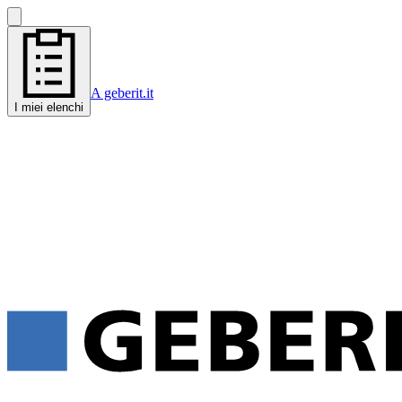
A geberit.it
I miei elenchi