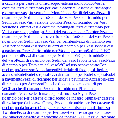
a cacciata per cassetta di risciacquo esterna monoblocco
Vasi a
cacciata
Pezzi di ricambio per Vasi a cacciata
Cassette di risciacquo
esterne per vasi, in vetrochina
Monoblocco
Sedili del vaso
Pezzi di
ricambio per Sedili del vaso
Sedili del vaso
Pezzi di ricambio per
Sedili del vaso
Vasi versione Comfort
Pezzi di ricambio per Vasi
versione Comfort
Vasi a cacciata, prolungati
Pezzi di ricambio per
Vasi a cacciata, prolungati
Sedili del vaso versione Comfort
Pezzi di
ricambio per Sedili del vaso versione Comfort
Sedili del vaso
Pezzi di
ricambio per Sedili del vaso
Vasi per bambini
Pezzi di ricambio per
Vasi per bambini
Vasi sospesi
Pezzi di ricambio per Vasi sospesi
Vasi
a pavimento
Pezzi di ricambio per Vasi a pavimento
Sedili del WC
per bambini
Pezzi di ricambio per Sedili del WC per bambini
Sedili
del vaso
Pezzi di ricambio per Sedili del vaso
Tavolette del vaso
Pezzi
di ricambio per Tavolette del vaso
WC ad uso accovacciato
Con
risciacquo
Accessori
Allacciamenti
Materiale di fissaggio
Ulteriori
accessori
Bidet
Bidet sospesi
Pezzi di ricambio per Bidet sospesi
Bidet
a pavimento
Pezzi di ricambio per Bidet a pavimento
Accessori
Pezzi
di ricambio per Accessori
Placche di comando e comandi per
WC
Placche di comando
Pezzi di ricambio per Placche di
comando
Per cassette di risciacquo da incasso Sigma
Pezzi di
ricambio per Per cassette di risciacquo da incasso Sigma
Per cassette
di risciacquo da incasso Omega
Pezzi di ricambio per Per cassette di
risciacquo da incasso Omega
Per cassette di risciacquo da incasso
Twinline
Pezzi di ricambio per Per cassette di risciacquo da incasso
Twinline
Per cassette di risciacquo da incasso 300T
Pezzi di ricambio