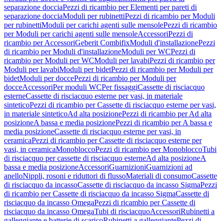
separazione doccia
Pezzi di ricambio per Elementi per pareti di
separazione doccia
Moduli per rubinetti
Pezzi di ricambio per Moduli
per rubinetti
Moduli per carichi agenti sulle mensole
Pezzi di ricambio
per Moduli per carichi agenti sulle mensole
Accessori
Pezzi di
ricambio per Accessori
Geberit Combifix
Moduli d'installazione
Pezzi
di ricambio per Moduli d'installazione
Moduli per WC
Pezzi di
ricambio per Moduli per WC
Moduli per lavabi
Pezzi di ricambio per
Moduli per lavabi
Moduli per bidet
Pezzi di ricambio per Moduli per
bidet
Moduli per docce
Pezzi di ricambio per Moduli per
docce
Accessori
Per moduli WC
Per fissaggi
Cassette di risciacquo
esterne
Cassette di risciacquo esterne per vasi, in materiale
sintetico
Pezzi di ricambio per Cassette di risciacquo esterne per vasi,
in materiale sintetico
Ad alta posizione
Pezzi di ricambio per Ad alta
posizione
A bassa e media posizione
Pezzi di ricambio per A bassa e
media posizione
Cassette di risciacquo esterne per vasi, in
ceramica
Pezzi di ricambio per Cassette di risciacquo esterne per
vasi, in ceramica
Monoblocco
Pezzi di ricambio per Monoblocco
Tubi
di risciacquo per cassette di risciacquo esterne
Ad alta posizione
A
bassa e media posizione
Accessori
Guarnizioni
Guarnizioni ad
anello
Nippli, rosoni e riduttori di flusso
Materiali di consumo
Cassette
di risciacquo da incasso
Cassette di risciacquo da incasso Sigma
Pezzi
di ricambio per Cassette di risciacquo da incasso Sigma
Cassette di
risciacquo da incasso Omega
Pezzi di ricambio per Cassette di
risciacquo da incasso Omega
Tubi di risciacquo
Accessori
Rubinetti a
galleggiante e batterie di scarico
Rubinetti a galleggiante
Pezzi di