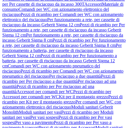
per Per cassette di risciacquo da incasso 300T
Accessori
Materiale di
consumo
Comandi per WC con azionamento elettronico del
risciacquo
Pezzi di ricambio per Comandi per WC con azionamento
elettronico del risciacquo
Per funzionamento a rete, per cassette di
risciacquo da incasso Geberit Sigma 12 cm
Pezzi di ricambio per Per
funzionamento a rete, per cassette di risciacquo da incasso Geberit
Sigma 12 cm
Per funzionamento a rete, per cassette di risciacquo da
incasso Geberit Sigma 8 cm
Pezzi di ricambio per Per funzionamento
a rete, per cassette di risciacquo da incasso Geberit Sigma 8 cm
Per
funzionamento a batteria, per cassette di risciacquo da incasso
Geberit Sigma 12 cm
Pezzi di ricambio per Per funzionamento a
batteria, per cassette di risciacquo da incasso Geberit Sigma 12
cm
Comandi per WC con azionamento pneumatico del
risciacquo
Pezzi di ricambio per Comandi per WC con azionamento
pneumatico del risciacquo
Per risciacquo a due quantità
Pezzi di
ricambio per Per risciacquo a due quantità
Per risciacquo ad una
quantità
Pezzi di ricambio per Per risciacquo ad una
quantità
Accessori per comandi per WC
Pezzi di ricambio per
Accessori per comandi per WC
Kit per il montaggio grezzo
Pezzi di
ricambio per Kit per il montaggio grezzo
Per comandi per WC con
azionamento elettronico del risciacquo
Moduli sanitari Geberit
Monolith
Moduli sanitari per vasi
Pezzi di ricambio per Moduli
sanitari per vasi
Per vasi sospesi
Pezzi di ricambio per Per vasi
sospesi
Per vaso a pavimento
Pezzi di ricambio per Per vaso a
pavimento
Accessori
Pezzi di ricambio per Accessori
Moduli sanitari