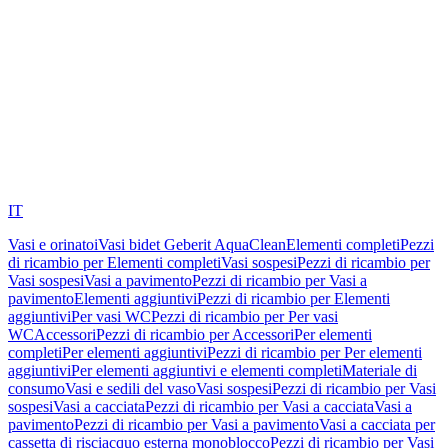
IT
Vasi e orinatoi
Vasi bidet Geberit AquaClean
Elementi completi
Pezzi
di ricambio per Elementi completi
Vasi sospesi
Pezzi di ricambio per
Vasi sospesi
Vasi a pavimento
Pezzi di ricambio per Vasi a
pavimento
Elementi aggiuntivi
Pezzi di ricambio per Elementi
aggiuntivi
Per vasi WC
Pezzi di ricambio per Per vasi
WC
Accessori
Pezzi di ricambio per Accessori
Per elementi
completi
Per elementi aggiuntivi
Pezzi di ricambio per Per elementi
aggiuntivi
Per elementi aggiuntivi e elementi completi
Materiale di
consumo
Vasi e sedili del vaso
Vasi sospesi
Pezzi di ricambio per Vasi
sospesi
Vasi a cacciata
Pezzi di ricambio per Vasi a cacciata
Vasi a
pavimento
Pezzi di ricambio per Vasi a pavimento
Vasi a cacciata per
cassetta di risciacquo esterna monoblocco
Pezzi di ricambio per Vasi