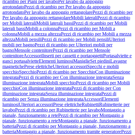
ricambio per Piani per lavabo
Per lavabo da appoggio
arrotondato
Pezzi di ricambio per Per lavabo da appoggio
arrotondato
Per lavabo da appoggio rettangolare
Pezzi di ricambio per
Per lavabo da appoggio rettangolare
Mobili laterali
Pezzi di ricambio
per Mobili laterali
Mobili laterali bassi
Pezzi di ricambio per Mobili
laterali bassi
Mobili a colonna
Pezzi di ricambio per Mobili a
colonna
Mobili a mezza altezza
Pezzi di ricambio per Mobili a mezza
altezza
Mobili pensili
Pezzi di ricambio per Mobili pensili
Ulteriori
mobili per bagno
Pezzi di ricambio per Ulteriori mobili per
bagno
Mensole contenitore
Pezzi di ricambio per Mensole
contenitore
Accessori
Inserti per cassetti e portaoggetti
Portasalviette e
ganci portasalviette
Elementi luminosi
Maniglie
Set piedini
Lavagne
magnetiche
Prese elettriche
Ulteriori accessori
Specchi e mobili
specchio
Specchio
Pezzi di ricambio per Specchio
Con illuminazione
integrata
Pezzi di ricambio per Con illuminazione integrata
Senza
illuminazione integrata
Mobili specchio
Pezzi di ricambio per Mobili
specchio
Con illuminazione integrata
Pezzi di ricambio per Con
illuminazione integrata
Senza illuminazione integrata
Pezzi di
ricambio per Senza illuminazione integrata
Accessori
Elementi
luminosi
Ulteriori accessori
Prese elettriche
Rubinetti
Rubinetterie per
lavabo
Pezzi di ricambio per Rubinetterie per lavabo
Montaggio a
pianale, funzionamento a rete
Pezzi di ricambio per Montaggio a
pianale, funzionamento a rete
Montaggio a pianale, funzionamento a
batteria
Pezzi di ricambio per Montaggio a pianale, funzionamento a
batteria
Montaggio a pianale, funzionamento tramite generatore
Pezzi