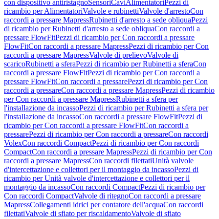
con dispositivo antiristagno
Sensori
Cavi
Alimentatori
Pezzi di
ricambio per Alimentatori
Valvole e rubinetti
Valvole d'arresto
Con
raccordi a pressare Mapress
Rubinetti d'arresto a sede obliqua
Pezzi
di ricambio per Rubinetti d'arresto a sede obliqua
Con raccordi a
pressare FlowFit
Pezzi di ricambio per Con raccordi a pressare
FlowFit
Con raccordi a pressare Mapress
Pezzi di ricambio per Con
raccordi a pressare Mapress
Valvole di prelievo
Valvole di
scarico
Rubinetti a sfera
Pezzi di ricambio per Rubinetti a sfera
Con
raccordi a pressare FlowFit
Pezzi di ricambio per Con raccordi a
pressare FlowFit
Con raccordi a pressare
Pezzi di ricambio per Con
raccordi a pressare
Con raccordi a pressare Mapress
Pezzi di ricambio
per Con raccordi a pressare Mapress
Rubinetti a sfera per
l'installazione da incasso
Pezzi di ricambio per Rubinetti a sfera per
l'installazione da incasso
Con raccordi a pressare FlowFit
Pezzi di
ricambio per Con raccordi a pressare FlowFit
Con raccordi a
pressare
Pezzi di ricambio per Con raccordi a pressare
Con raccordi
Volex
Con raccordi Compact
Pezzi di ricambio per Con raccordi
Compact
Con raccordi a pressare Mapress
Pezzi di ricambio per Con
raccordi a pressare Mapress
Con raccordi filettati
Unità valvole
d'intercettazione e collettori per il montaggio da incasso
Pezzi di
ricambio per Unità valvole d'intercettazione e collettori per il
montaggio da incasso
Con raccordi Compact
Pezzi di ricambio per
Con raccordi Compact
Valvole di ritegno
Con raccordi a pressare
Mapress
Collegamenti idrici per contatore dell'acqua
Con raccordi
filettati
Valvole di sfiato per riscaldamento
Valvole di sfiato