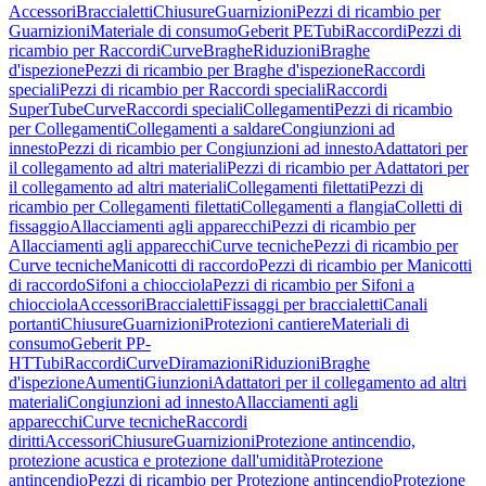
Accessori
Braccialetti
Chiusure
Guarnizioni
Pezzi di ricambio per
Guarnizioni
Materiale di consumo
Geberit PE
Tubi
Raccordi
Pezzi di
ricambio per Raccordi
Curve
Braghe
Riduzioni
Braghe
d'ispezione
Pezzi di ricambio per Braghe d'ispezione
Raccordi
speciali
Pezzi di ricambio per Raccordi speciali
Raccordi
SuperTube
Curve
Raccordi speciali
Collegamenti
Pezzi di ricambio
per Collegamenti
Collegamenti a saldare
Congiunzioni ad
innesto
Pezzi di ricambio per Congiunzioni ad innesto
Adattatori per
il collegamento ad altri materiali
Pezzi di ricambio per Adattatori per
il collegamento ad altri materiali
Collegamenti filettati
Pezzi di
ricambio per Collegamenti filettati
Collegamenti a flangia
Colletti di
fissaggio
Allacciamenti agli apparecchi
Pezzi di ricambio per
Allacciamenti agli apparecchi
Curve tecniche
Pezzi di ricambio per
Curve tecniche
Manicotti di raccordo
Pezzi di ricambio per Manicotti
di raccordo
Sifoni a chiocciola
Pezzi di ricambio per Sifoni a
chiocciola
Accessori
Braccialetti
Fissaggi per braccialetti
Canali
portanti
Chiusure
Guarnizioni
Protezioni cantiere
Materiali di
consumo
Geberit PP-
HT
Tubi
Raccordi
Curve
Diramazioni
Riduzioni
Braghe
d'ispezione
Aumenti
Giunzioni
Adattatori per il collegamento ad altri
materiali
Congiunzioni ad innesto
Allacciamenti agli
apparecchi
Curve tecniche
Raccordi
diritti
Accessori
Chiusure
Guarnizioni
Protezione antincendio,
protezione acustica e protezione dall'umidità
Protezione
antincendio
Pezzi di ricambio per Protezione antincendio
Protezione