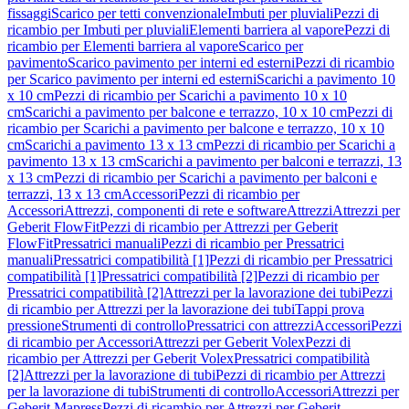
fissaggi
Scarico per tetti convenzionale
Imbuti per pluviali
Pezzi di
ricambio per Imbuti per pluviali
Elementi barriera al vapore
Pezzi di
ricambio per Elementi barriera al vapore
Scarico per
pavimento
Scarico pavimento per interni ed esterni
Pezzi di ricambio
per Scarico pavimento per interni ed esterni
Scarichi a pavimento 10
x 10 cm
Pezzi di ricambio per Scarichi a pavimento 10 x 10
cm
Scarichi a pavimento per balcone e terrazzo, 10 x 10 cm
Pezzi di
ricambio per Scarichi a pavimento per balcone e terrazzo, 10 x 10
cm
Scarichi a pavimento 13 x 13 cm
Pezzi di ricambio per Scarichi a
pavimento 13 x 13 cm
Scarichi a pavimento per balconi e terrazzi, 13
x 13 cm
Pezzi di ricambio per Scarichi a pavimento per balconi e
terrazzi, 13 x 13 cm
Accessori
Pezzi di ricambio per
Accessori
Attrezzi, componenti di rete e software
Attrezzi
Attrezzi per
Geberit FlowFit
Pezzi di ricambio per Attrezzi per Geberit
FlowFit
Pressatrici manuali
Pezzi di ricambio per Pressatrici
manuali
Pressatrici compatibilità [1]
Pezzi di ricambio per Pressatrici
compatibilità [1]
Pressatrici compatibilità [2]
Pezzi di ricambio per
Pressatrici compatibilità [2]
Attrezzi per la lavorazione dei tubi
Pezzi
di ricambio per Attrezzi per la lavorazione dei tubi
Tappi prova
pressione
Strumenti di controllo
Pressatrici con attrezzi
Accessori
Pezzi
di ricambio per Accessori
Attrezzi per Geberit Volex
Pezzi di
ricambio per Attrezzi per Geberit Volex
Pressatrici compatibilità
[2]
Attrezzi per la lavorazione di tubi
Pezzi di ricambio per Attrezzi
per la lavorazione di tubi
Strumenti di controllo
Accessori
Attrezzi per
Geberit Mapress
Pezzi di ricambio per Attrezzi per Geberit