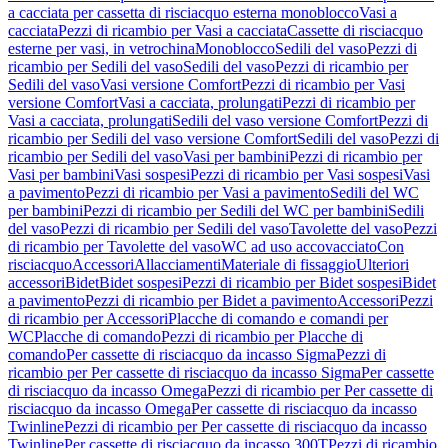
a cacciata per cassetta di risciacquo esterna monoblocco
Vasi a
cacciata
Pezzi di ricambio per Vasi a cacciata
Cassette di risciacquo
esterne per vasi, in vetrochina
Monoblocco
Sedili del vaso
Pezzi di
ricambio per Sedili del vaso
Sedili del vaso
Pezzi di ricambio per
Sedili del vaso
Vasi versione Comfort
Pezzi di ricambio per Vasi
versione Comfort
Vasi a cacciata, prolungati
Pezzi di ricambio per
Vasi a cacciata, prolungati
Sedili del vaso versione Comfort
Pezzi di
ricambio per Sedili del vaso versione Comfort
Sedili del vaso
Pezzi di
ricambio per Sedili del vaso
Vasi per bambini
Pezzi di ricambio per
Vasi per bambini
Vasi sospesi
Pezzi di ricambio per Vasi sospesi
Vasi
a pavimento
Pezzi di ricambio per Vasi a pavimento
Sedili del WC
per bambini
Pezzi di ricambio per Sedili del WC per bambini
Sedili
del vaso
Pezzi di ricambio per Sedili del vaso
Tavolette del vaso
Pezzi
di ricambio per Tavolette del vaso
WC ad uso accovacciato
Con
risciacquo
Accessori
Allacciamenti
Materiale di fissaggio
Ulteriori
accessori
Bidet
Bidet sospesi
Pezzi di ricambio per Bidet sospesi
Bidet
a pavimento
Pezzi di ricambio per Bidet a pavimento
Accessori
Pezzi
di ricambio per Accessori
Placche di comando e comandi per
WC
Placche di comando
Pezzi di ricambio per Placche di
comando
Per cassette di risciacquo da incasso Sigma
Pezzi di
ricambio per Per cassette di risciacquo da incasso Sigma
Per cassette
di risciacquo da incasso Omega
Pezzi di ricambio per Per cassette di
risciacquo da incasso Omega
Per cassette di risciacquo da incasso
Twinline
Pezzi di ricambio per Per cassette di risciacquo da incasso
Twinline
Per cassette di risciacquo da incasso 300T
Pezzi di ricambio