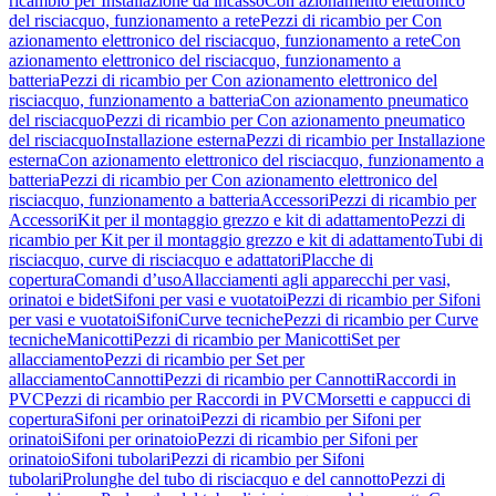
ricambio per Installazione da incasso
Con azionamento elettronico
del risciacquo, funzionamento a rete
Pezzi di ricambio per Con
azionamento elettronico del risciacquo, funzionamento a rete
Con
azionamento elettronico del risciacquo, funzionamento a
batteria
Pezzi di ricambio per Con azionamento elettronico del
risciacquo, funzionamento a batteria
Con azionamento pneumatico
del risciacquo
Pezzi di ricambio per Con azionamento pneumatico
del risciacquo
Installazione esterna
Pezzi di ricambio per Installazione
esterna
Con azionamento elettronico del risciacquo, funzionamento a
batteria
Pezzi di ricambio per Con azionamento elettronico del
risciacquo, funzionamento a batteria
Accessori
Pezzi di ricambio per
Accessori
Kit per il montaggio grezzo e kit di adattamento
Pezzi di
ricambio per Kit per il montaggio grezzo e kit di adattamento
Tubi di
risciacquo, curve di risciacquo e adattatori
Placche di
copertura
Comandi d’uso
Allacciamenti agli apparecchi per vasi,
orinatoi e bidet
Sifoni per vasi e vuotatoi
Pezzi di ricambio per Sifoni
per vasi e vuotatoi
Sifoni
Curve tecniche
Pezzi di ricambio per Curve
tecniche
Manicotti
Pezzi di ricambio per Manicotti
Set per
allacciamento
Pezzi di ricambio per Set per
allacciamento
Cannotti
Pezzi di ricambio per Cannotti
Raccordi in
PVC
Pezzi di ricambio per Raccordi in PVC
Morsetti e cappucci di
copertura
Sifoni per orinatoi
Pezzi di ricambio per Sifoni per
orinatoi
Sifoni per orinatoio
Pezzi di ricambio per Sifoni per
orinatoio
Sifoni tubolari
Pezzi di ricambio per Sifoni
tubolari
Prolunghe del tubo di risciacquo e del cannotto
Pezzi di