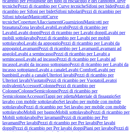
ricambio per Prolunghe del tubo di risciacquo e del cannotto
Curve
tecniche
Pezzi di ricambio per Curve tecniche
Sifoni per bidet
Pezzi di
ricambio per Sifoni per bidet
Sifoni tubolari
Pezzi di ricambio per
Sifoni tubolari
Manicotti
Curve
tecniche
Coperture
Allacciamenti
Guarnizioni
Manicotti per
brasatura
Zona lavabo
Lavabi
Lavabi
Pezzi di ricambio per
Lavabi
Lavabi doppi
Pezzi di ricambio per Lavabi doppi
Lavabi per
mobili sottolavabo
Pezzi di ricambio per Lavabi per mobili
sottolavabo
Lavabi da appoggio
Pezzi di ricambio per Lavabi da
appoggio
Lavamani
Pezzi di ricambio per Lavamani
Lavamani ad
angolo
Lavabi a semincasso
Pezzi di ricambio per Lavabi a
semincasso
Lavabi ad incasso
Pezzi di ricambio per Lavabi ad
incasso
Lavabi da incasso sottopiano
Pezzi di ricambio per Lavabi da
incasso sottopiano
Lavabi a canale
Lavabi Comfort
Lavabi per
bambini
Lavabi a canale
Ulteriori lavabi
Pezzi di ricambio per
Ulteriori lavabi
Vuotatoi
Pezzi di ricambio per Vuotatoi
Lavatoi
polivalenti
Accessori
Colonne
Pezzi di ricambio per
Colonne
Colonne
Semicolonne
Pezzi di ricambio per
Semicolonne
Accessori
Tappi per piletta
Materiale di fissaggio
Set
lavabo con mobile sottolavabo
Set lavabo per mobile con mobile
sottolavabo
Pezzi di ricambio per Set lavabo per mobile con mobile
sottolavabo
Mobili per bagno
Mobili sottolavabo
Pezzi di ricambio per
Mobili sottolavabo
Per lavamani
Pezzi di ricambio per Per
lavamani
Per lavabi
Pezzi di ricambio per Per lavabi
Per lavabi
doppi
Pezzi di ricambio per Per lavabi doppi
Piani per lavabo
Pezzi di