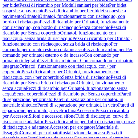
per bidet
Pezzi di ricambio per Moduli sanitari per bidet
Per bidet
sospesi e a pavimento
Pezzi di ricambio per Per bidet sospesi e a
pavimento
Orinatoi
Orinatoi, funzionamento con risciacquo, con
bordo di risciacquo
Pezzi di ricambio per Orinatoi, funzionamento
con risciacquo, con bordo di risciacquo
Senza coperchio
Pezzi di
ricambio per Senza coperchio
Orinatoi, funzionamento con
risciacquo, senza brida di risciacquo
Pezzi di ricambio per Orinatoi,
funzionamento con risciacquo, senza brida di risciacquo
Per
comando per orinatoi esterno o da incasso
Pezzi di ricambio per Per
comando per orinatoi esterno o da incasso
Con comando per
orinatoio integrato
Pezzi di ricambio per Con comando per orinatoio
integrato
Orinatoi, funzionamento con risciacquo, con / per
coperchio
Pezzi di ricambio per Orinatoi, funzionamento con
risciacquo, con / per coperchio
Senza brida di risciacquo
Pezzi di
ricambio per Senza brida di risciacquo
Orinatoi, funzionamento
senza acqua
Pezzi di ricambio per Orinatoi, funzionamento senza
acqua
Senza coperchio
Pezzi di ricambio per Senza coperchio
Pareti
di separazione per orinatoi
Pareti di separazione per orinatoi, in
materiale sintetico
Pareti di separazione per orinatoi, in vetro
Pareti di
separazione per orinatoi, in vetrochina
Accessori
Pezzi di ricambio
per Accessori
Sifoni e accessori sifone
Tubi di risciacquo, curve di
risciacquo e adattatori
Pezzi di ricambio per Tubi di risciacquo, curve
di risciacquo e adattatori
Accessori per erogatore
Materiale di
fissaggio
Comandi per orinatoi
Installazione da incasso
Pezzi di