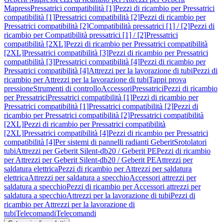
Mapress
Pressatrici compatibilità [1]
Pezzi di ricambio per Pressatrici
compatibilità [1]
Pressatrici compatibilità [2]
Pezzi di ricambio per
Pressatrici compatibilità [2]
Compatibilità pressatrici [1] / [2]
Pezzi di
ricambio per Compatibilità pressatrici [1] / [2]
Pressatrici
compatibilità [2XL]
Pezzi di ricambio per Pressatrici compatibilità
[2XL]
Pressatrici compatibilità [3]
Pezzi di ricambio per Pressatrici
compatibilità [3]
Pressatrici compatibilità [4]
Pezzi di ricambio per
Pressatrici compatibilità [4]
Attrezzi per la lavorazione di tubi
Pezzi di
ricambio per Attrezzi per la lavorazione di tubi
Tappi prova
pressione
Strumenti di controllo
Accessori
Pressatrici
Pezzi di ricambio
per Pressatrici
Pressatrici compatibilità [1]
Pezzi di ricambio per
Pressatrici compatibilità [1]
Pressatrici compatibilità [2]
Pezzi di
ricambio per Pressatrici compatibilità [2]
Pressatrici compatibilità
[2XL]
Pezzi di ricambio per Pressatrici compatibilità
[2XL]
Pressatrici compatibilità [4]
Pezzi di ricambio per Pressatrici
compatibilità [4]
Per sistemi di pannelli radianti Geberit
Srotolatori
tubi
Attrezzi per Geberit Silent-db20 / Geberit PE
Pezzi di ricambio
per Attrezzi per Geberit Silent-db20 / Geberit PE
Attrezzi per
saldatura elettrica
Pezzi di ricambio per Attrezzi per saldatura
elettrica
Attrezzi per saldatura a specchio
Accessori attrezzi per
saldatura a specchio
Pezzi di ricambio per Accessori attrezzi per
saldatura a specchio
Attrezzi per la lavorazione di tubi
Pezzi di
ricambio per Attrezzi per la lavorazione di
tubi
Telecomandi
Telecomandi