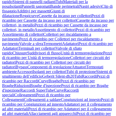
rapido
Sistemi di pannelli radianti
Tubi
Materiali per la
posa
Isolanti
Pannelli sagomati
Bande perimetrali
Nastri adesivi
Clip di
fissaggio
Additivi per massetti
Giunti di
dilatazione
Reggicurve
Cassette da incasso per collettori
Pezzi di
ricambio per Cassette da incasso per collettori
Cassette da incasso per
collettori, in metallo
Pezzi di ricambio per Cassette da incasso per
collettori, in metallo
Assortimento di collettori
Pezzi di ricambio per
Assortimento di collettori
Collettori per riscaldamento a
pavimento
Pezzi di ricambio per Collettori per riscaldamento a
pavimento
Valvole a sfera
Termometri
Adattatori
Pezzi di ricambio per
Adattatori
Terminali per collettori
Valvole di sfiato
rapido
Chiusure
Suddivisori di flusso
Unità di termoregolazione
Pezzi
di ricambio per Unità di termoregolazione
Collettori per circuiti dei
radiatori
Pezzi di ricambio per Collettori per circuiti dei
radiatori
Bypass
Componenti di regolazione
Attuatori
Termostati
ambiente
Accessori
Isolanti per collettori
Tubi di protezione
Sistemi di
smaltimento dell’edificio
Geberit Silent-db20
Tubi
Raccordi
Pezzi di
ricambio per Raccordi
Curve
Braghe
Pezzi di ricambio per
Braghe
Riduzioni
Braghe d'ispezione
Pezzi di ricambio per Braghe
d'ispezione
Raccordi SuperTube
Curve
Raccordi
speciali
Collegamenti
Pezzi di ricambio per
Collegamenti
Collegamenti a saldare
Congiunzioni ad innesto
Pezzi di
ricambio per Congiunzioni ad innesto
Adattatori per il collegamento
ad altri materiali
Pezzi di ricambio per Adattatori per il collegamento
ad altri materiali
Allacciamenti agli apparecchi
Pezzi di ricambio per