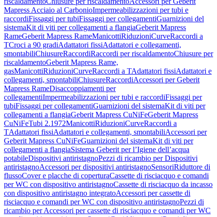
riscaldamento
Chiusure per riscaldamento
Accessori per Geberit
Mapress Acciaio al Carbonio
Impermeabilizzazioni per tubi e
raccordi
Fissaggi per tubi
Fissaggi per collegamenti
Guarnizioni del
sistema
Kit di viti per collegamenti a flangia
Geberit Mapress
Rame
Geberit Mapress Rame
Manicotti
Riduzioni
Curve
Raccordi a
T
Croci a 90 gradi
Adattatori fissi
Adattatori e collegamenti,
smontabili
Chiusure
Raccordi
Raccordi per riscaldamento
Chiusure per
riscaldamento
Geberit Mapress Rame,
gas
Manicotti
Riduzioni
Curve
Raccordi a T
Adattatori fissi
Adattatori e
collegamenti, smontabili
Chiusure
Raccordi
Accessori per Geberit
Mapress Rame
Disaccoppiamenti per
collegamenti
Impermeabilizzazioni per tubi e raccordi
Fissaggi per
tubi
Fissaggi per collegamenti
Guarnizioni del sistema
Kit di viti per
collegamenti a flangia
Geberit Mapress CuNiFe
Geberit Mapress
CuNiFe
Tubi 2.1972
Manicotti
Riduzioni
Curve
Raccordi a
T
Adattatori fissi
Adattatori e collegamenti, smontabili
Accessori per
Geberit Mapress CuNiFe
Guarnizioni del sistema
Kit di viti per
collegamenti a flangia
Sistema Geberit per l’Igiene dell’acqua
potabile
Dispositivi antiristagno
Pezzi di ricambio per Dispositivi
antiristagno
Accessori per dispositivi antiristagno
Sensori
Riduttore di
flusso
Cover e placche di copertura
Cassette di risciacquo e comandi
per WC con dispositivo antiristagno
Cassette di risciacquo da incasso
con dispositivo antiristagno integrato
Accessori per cassette di
risciacquo e comandi per WC con dispositivo antiristagno
Pezzi di
ricambio per Accessori per cassette di risciacquo e comandi per WC