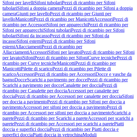
Sifoni per lavelli
Sifoni tubolari
Pezzi di ricambio per Sifoni
tubolari
Sifoni a doppia camera
Pezzi di ricambio per Sifoni a doppia
camera
Giunti per lavello
Pezzi di ricambio per Giunti per
lavello
Manicotti
Pezzi di ricambio per Manicotti
Accessori
Pezzi di
ricambio per Accessori
Sifoni per apparecchi
Pezzi di ricambio per
Sifoni per apparecchi
Sifoni tubolari
Pezzi di ricambio per Sifoni
tubolari
Sifoni da incasso
Pezzi di ricambio per Sifoni da
incasso
Sifoni esterni
Pezzi di ricambio per Sifoni
esterni
Allacciamenti
Pezzi di ricambio per
Allacciamenti
Accessori
Sifoni per lavatoi
Pezzi di ricambio per Sifoni
per lavatoi
Sifoni
Pezzi di ricambio per Sifoni
Curve tecniche
Pezzi di
ricambio per Curve tecniche
Manicotti
Pezzi di ricambio per
Manicotti
Pilette di scarico
Pezzi di ricambio per Pilette di
scarico
Accessori
Pezzi di ricambio per Accessori
Docce e vasche da
bagno
Docce
Scarichi a pavimento per docce
Pezzi di ricambio per
Scarichi a pavimento per docce
Canalette per doccia
Pezzi di
ricambio per Canalette per doccia
Accessori per canalette per
doccia
Pezzi di ricambio per Accessori per canalette per doccia
Sifoni
per doccia a pavimento
Pezzi di ricambio per Sifoni per doccia a
pavimento
Accessori per sifoni per doccia a pavimento
Pezzi di
ricambio per Accessori per sifoni per doccia a pavimento
Scarichi a
parete
Pezzi di ricambio per Scarichi a parete
Accessori per scarichi a
parete
Pezzi di ricambio per Accessori per scarichi a parete
Piatti
doccia e superfici doccia
Pezzi di ricambio per Piatti doccia e
superfici doccia
Piatti doccia in vetrochina
Moduli