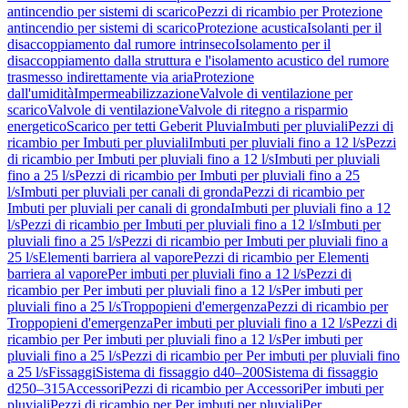
antincendio per sistemi di scarico
Pezzi di ricambio per Protezione
antincendio per sistemi di scarico
Protezione acustica
Isolanti per il
disaccoppiamento dal rumore intrinseco
Isolamento per il
disaccoppiamento dalla struttura e l'isolamento acustico del rumore
trasmesso indirettamente via aria
Protezione
dall'umidità
Impermeabilizzazione
Valvole di ventilazione per
scarico
Valvole di ventilazione
Valvole di ritegno a risparmio
energetico
Scarico per tetti Geberit Pluvia
Imbuti per pluviali
Pezzi di
ricambio per Imbuti per pluviali
Imbuti per pluviali fino a 12 l/s
Pezzi
di ricambio per Imbuti per pluviali fino a 12 l/s
Imbuti per pluviali
fino a 25 l/s
Pezzi di ricambio per Imbuti per pluviali fino a 25
l/s
Imbuti per pluviali per canali di gronda
Pezzi di ricambio per
Imbuti per pluviali per canali di gronda
Imbuti per pluviali fino a 12
l/s
Pezzi di ricambio per Imbuti per pluviali fino a 12 l/s
Imbuti per
pluviali fino a 25 l/s
Pezzi di ricambio per Imbuti per pluviali fino a
25 l/s
Elementi barriera al vapore
Pezzi di ricambio per Elementi
barriera al vapore
Per imbuti per pluviali fino a 12 l/s
Pezzi di
ricambio per Per imbuti per pluviali fino a 12 l/s
Per imbuti per
pluviali fino a 25 l/s
Troppopieni d'emergenza
Pezzi di ricambio per
Troppopieni d'emergenza
Per imbuti per pluviali fino a 12 l/s
Pezzi di
ricambio per Per imbuti per pluviali fino a 12 l/s
Per imbuti per
pluviali fino a 25 l/s
Pezzi di ricambio per Per imbuti per pluviali fino
a 25 l/s
Fissaggi
Sistema di fissaggio d40–200
Sistema di fissaggio
d250–315
Accessori
Pezzi di ricambio per Accessori
Per imbuti per
pluviali
Pezzi di ricambio per Per imbuti per pluviali
Per