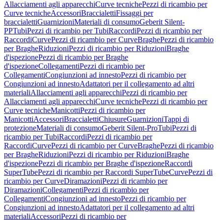
Allacciamenti agli apparecchi
Curve tecniche
Pezzi di ricambio per
Curve tecniche
Accessori
Braccialetti
Fissaggi per
braccialetti
Guarnizioni
Materiali di consumo
Geberit Silent-
PP
Tubi
Pezzi di ricambio per Tubi
Raccordi
Pezzi di ricambio per
Raccordi
Curve
Pezzi di ricambio per Curve
Braghe
Pezzi di ricambio
per Braghe
Riduzioni
Pezzi di ricambio per Riduzioni
Braghe
d'ispezione
Pezzi di ricambio per Braghe
d'ispezione
Collegamenti
Pezzi di ricambio per
Collegamenti
Congiunzioni ad innesto
Pezzi di ricambio per
Congiunzioni ad innesto
Adattatori per il collegamento ad altri
materiali
Allacciamenti agli apparecchi
Pezzi di ricambio per
Allacciamenti agli apparecchi
Curve tecniche
Pezzi di ricambio per
Curve tecniche
Manicotti
Pezzi di ricambio per
Manicotti
Accessori
Braccialetti
Chiusure
Guarnizioni
Tappi di
protezione
Materiali di consumo
Geberit Silent-Pro
Tubi
Pezzi di
ricambio per Tubi
Raccordi
Pezzi di ricambio per
Raccordi
Curve
Pezzi di ricambio per Curve
Braghe
Pezzi di ricambio
per Braghe
Riduzioni
Pezzi di ricambio per Riduzioni
Braghe
d'ispezione
Pezzi di ricambio per Braghe d'ispezione
Raccordi
SuperTube
Pezzi di ricambio per Raccordi SuperTube
Curve
Pezzi di
ricambio per Curve
Diramazioni
Pezzi di ricambio per
Diramazioni
Collegamenti
Pezzi di ricambio per
Collegamenti
Congiunzioni ad innesto
Pezzi di ricambio per
Congiunzioni ad innesto
Adattatori per il collegamento ad altri
materiali
Accessori
Pezzi di ricambio per