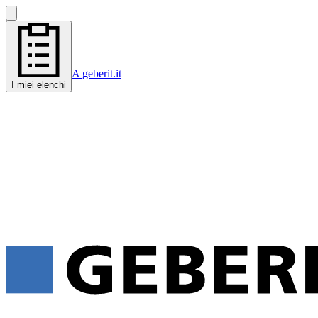
A geberit.it
I miei elenchi