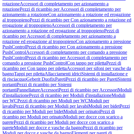
rotazione
Accessori di completamento per azionamento a
rotazione
Pezzi di ricambio per Accessori di completamento per
azionamento a rotazione
Con azionamento a rotazione ed erogazione
al troppopieno
Pezzi di ricambio per Con azionamento a rotazione ed
erogazione al troppopieno
Accessori di completamento per
azionamento a rotazione ed erogazione al troppopieno
Pezzi di
ricambio per Accessori di completamento per azionamento a
rotazione ed erogazione al troppopieno
Con azionamento a pressione
PushControl
Pezzi di ricambio per Con azionamento a pressione
PushControl
Accessori di completamento per comando a pressione
PushControl
Pezzi di ricambio per Accessori di completamento per
comando a pressione PushControl
Con tappo per piletta
Pezzi di
ricambio per Con tappo per piletta
Accessori per sifoni per vasche da
bagno
Tappi per piletta
Allacciamenti idrici
Sistemi di installazione e
di risciacquo
Geberit Duofix
Pareti
Pezzi di ricambio per Pareti
Sistemi
portanti
Pezzi di ricambio per Sistemi
portanti
Pannellature
Accessori
Pezzi di ricambio per Accessori
Moduli
d'installazione
Pezzi di ricambio per Moduli d'installazione
Moduli
per WC
Pezzi di ricambio per Moduli per WC
Moduli per
lavabi
Pezzi di ricambio per Moduli per lavabi
Moduli per bidet
Pezzi
di ricambio per Moduli per bidet
Moduli per orinatoi
Pezzi di
ricambio per Moduli per orinatoi
Moduli per docce con scarico a
parete
Pezzi di ricambio per Moduli per docce con scarico a
parete
Moduli per docce e vasche da bagno
Pezzi di ricambio per
Moduli per docce e vasche da bagno
Elementi per pareti di