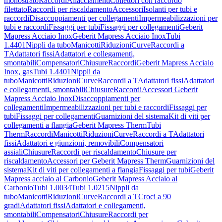
monostrato
Raccordi
Allacciamenti
Collettori con raccordo
filettato
Raccordi per riscaldamento
Accessori
Isolanti per tubi e
raccordi
Disaccoppiamenti per collegamenti
Impermeabilizzazioni per
tubi e raccordi
Fissaggi per tubi
Fissaggi per collegamenti
Geberit
Mapress Acciaio Inox
Geberit Mapress Acciaio Inox
Tubi
1.4401
Nippli da tubo
Manicotti
Riduzioni
Curve
Raccordi a
T
Adattatori fissi
Adattatori e collegamenti,
smontabili
Compensatori
Chiusure
Raccordi
Geberit Mapress Acciaio
Inox, gas
Tubi 1.4401
Nippli da
tubo
Manicotti
Riduzioni
Curve
Raccordi a T
Adattatori fissi
Adattatori
e collegamenti, smontabili
Chiusure
Raccordi
Accessori Geberit
Mapress Acciaio Inox
Disaccoppiamenti per
collegamenti
Impermeabilizzazioni per tubi e raccordi
Fissaggi per
tubi
Fissaggi per collegamenti
Guarnizioni del sistema
Kit di viti per
collegamenti a flangia
Geberit Mapress Therm
Tubi
Therm
Raccordi
Manicotti
Riduzioni
Curve
Raccordi a T
Adattatori
fissi
Adattatori e giunzioni, removibili
Compensatori
assiali
Chiusure
Raccordi per riscaldamento
Chiusure per
riscaldamento
Accessori per Geberit Mapress Therm
Guarnizioni del
sistema
Kit di viti per collegamenti a flangia
Fissaggi per tubi
Geberit
Mapress acciaio al Carbonio
Geberit Mapress Acciaio al
Carbonio
Tubi 1.0034
Tubi 1.0215
Nippli da
tubo
Manicotti
Riduzioni
Curve
Raccordi a T
Croci a 90
gradi
Adattatori fissi
Adattatori e collegamenti,
smontabili
Compensatori
Chiusure
Raccordi per