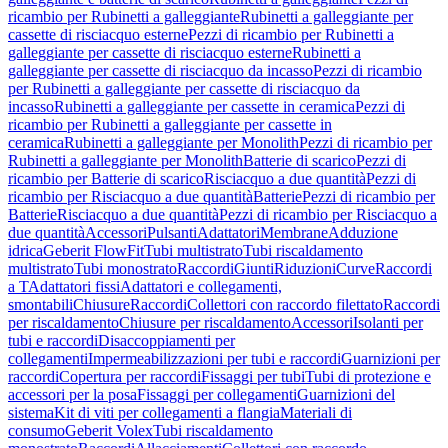
ricambio per Rubinetti a galleggiante
Rubinetti a galleggiante per
cassette di risciacquo esterne
Pezzi di ricambio per Rubinetti a
galleggiante per cassette di risciacquo esterne
Rubinetti a
galleggiante per cassette di risciacquo da incasso
Pezzi di ricambio
per Rubinetti a galleggiante per cassette di risciacquo da
incasso
Rubinetti a galleggiante per cassette in ceramica
Pezzi di
ricambio per Rubinetti a galleggiante per cassette in
ceramica
Rubinetti a galleggiante per Monolith
Pezzi di ricambio per
Rubinetti a galleggiante per Monolith
Batterie di scarico
Pezzi di
ricambio per Batterie di scarico
Risciacquo a due quantità
Pezzi di
ricambio per Risciacquo a due quantità
Batterie
Pezzi di ricambio per
Batterie
Risciacquo a due quantità
Pezzi di ricambio per Risciacquo a
due quantità
Accessori
Pulsanti
Adattatori
Membrane
Adduzione
idrica
Geberit FlowFit
Tubi multistrato
Tubi riscaldamento
multistrato
Tubi monostrato
Raccordi
Giunti
Riduzioni
Curve
Raccordi
a T
Adattatori fissi
Adattatori e collegamenti,
smontabili
Chiusure
Raccordi
Collettori con raccordo filettato
Raccordi
per riscaldamento
Chiusure per riscaldamento
Accessori
Isolanti per
tubi e raccordi
Disaccoppiamenti per
collegamenti
Impermeabilizzazioni per tubi e raccordi
Guarnizioni per
raccordi
Copertura per raccordi
Fissaggi per tubi
Tubi di protezione e
accessori per la posa
Fissaggi per collegamenti
Guarnizioni del
sistema
Kit di viti per collegamenti a flangia
Materiali di
consumo
Geberit Volex
Tubi riscaldamento