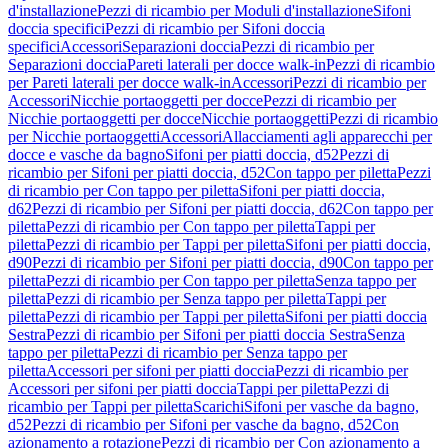
d'installazione
Pezzi di ricambio per Moduli d'installazione
Sifoni
doccia specifici
Pezzi di ricambio per Sifoni doccia
specifici
Accessori
Separazioni doccia
Pezzi di ricambio per
Separazioni doccia
Pareti laterali per docce walk-in
Pezzi di ricambio
per Pareti laterali per docce walk-in
Accessori
Pezzi di ricambio per
Accessori
Nicchie portaoggetti per docce
Pezzi di ricambio per
Nicchie portaoggetti per docce
Nicchie portaoggetti
Pezzi di ricambio
per Nicchie portaoggetti
Accessori
Allacciamenti agli apparecchi per
docce e vasche da bagno
Sifoni per piatti doccia, d52
Pezzi di
ricambio per Sifoni per piatti doccia, d52
Con tappo per piletta
Pezzi
di ricambio per Con tappo per piletta
Sifoni per piatti doccia,
d62
Pezzi di ricambio per Sifoni per piatti doccia, d62
Con tappo per
piletta
Pezzi di ricambio per Con tappo per piletta
Tappi per
piletta
Pezzi di ricambio per Tappi per piletta
Sifoni per piatti doccia,
d90
Pezzi di ricambio per Sifoni per piatti doccia, d90
Con tappo per
piletta
Pezzi di ricambio per Con tappo per piletta
Senza tappo per
piletta
Pezzi di ricambio per Senza tappo per piletta
Tappi per
piletta
Pezzi di ricambio per Tappi per piletta
Sifoni per piatti doccia
Sestra
Pezzi di ricambio per Sifoni per piatti doccia Sestra
Senza
tappo per piletta
Pezzi di ricambio per Senza tappo per
piletta
Accessori per sifoni per piatti doccia
Pezzi di ricambio per
Accessori per sifoni per piatti doccia
Tappi per piletta
Pezzi di
ricambio per Tappi per piletta
Scarichi
Sifoni per vasche da bagno,
d52
Pezzi di ricambio per Sifoni per vasche da bagno, d52
Con
azionamento a rotazione
Pezzi di ricambio per Con azionamento a