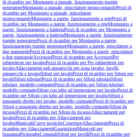
di ricambio per Montaggio a pianale, funzionamento tramite
generatore
Montaggio a pianale, miscelatore monocomando
Pezzi di
ricambio per Montaggio a pianale, miscelatore
monocomando
Montaggio a parete, funzionamento a rete
Pezzi di
ricambio per Montaggio a parete, funzionamento a rete
Montaggio a
parete, funzionamento a batteria
Pezzi di ricambio per Montaggio a
parete, funzionamento a batteria
Montaggio a parete, funzionamento
tramite generatore
Pezzi di ricambio per Montaggio a parete,
funzionamento tramite generatore
Montaggio a parete, miscelatore a
due manopole
Pezzi di ricambio per Montaggio a parete, miscelatore
a due manopole
Accessori
Pezzi di ricambio per Accessori
Per
rubinetterie per lavabo
Pezzi di ricambio per Per rubinetterie per
lavabo
Allacciamenti agli apparecchi per zona lavabo, lavelli,
apparecchi e lavatoi
Sifoni per lavabi
Pezzi di ricambio per Sifoni per
lavabi
Sifoni tubolari
Pezzi di ricambio per Sifoni tubolari
Sifoni
tubolari, modello compatto
Pezzi di ricambio per Sifoni tubolari,
modello compatto
Sifoni con tubo ad immersione per lavabo
Pezzi di
ricambio per Sifoni con tubo ad immersione per lavabo
Sifoni a
passaggio diretto per lavabo, modello compatto
Pezzi di ricambio per
Sifoni a passaggio diretto per lavabo, modello compatto
Sifoni da
incasso
Pezzi di ricambio per Sifoni da incasso
Allacciamenti per
lavabo
Pezzi di ricambio per Allacciamenti per
lavabo
Manicotti
Curve tecniche
Coperture
Allacciamenti
Pezzi di
ricambio per Allacciamenti
Guarnizioni
Manicotti per
brasatura
Prolunghe
Comandi
Sifoni per lavelli
Pezzi di ricambio per