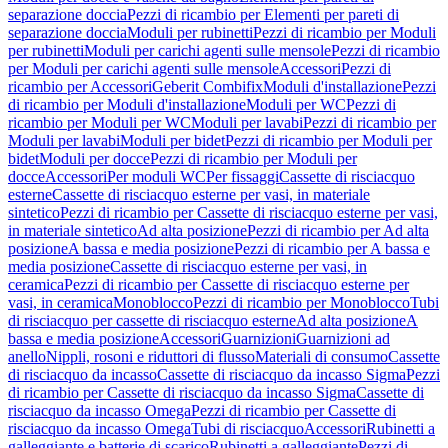
separazione doccia
Pezzi di ricambio per Elementi per pareti di
separazione doccia
Moduli per rubinetti
Pezzi di ricambio per Moduli
per rubinetti
Moduli per carichi agenti sulle mensole
Pezzi di ricambio
per Moduli per carichi agenti sulle mensole
Accessori
Pezzi di
ricambio per Accessori
Geberit Combifix
Moduli d'installazione
Pezzi
di ricambio per Moduli d'installazione
Moduli per WC
Pezzi di
ricambio per Moduli per WC
Moduli per lavabi
Pezzi di ricambio per
Moduli per lavabi
Moduli per bidet
Pezzi di ricambio per Moduli per
bidet
Moduli per docce
Pezzi di ricambio per Moduli per
docce
Accessori
Per moduli WC
Per fissaggi
Cassette di risciacquo
esterne
Cassette di risciacquo esterne per vasi, in materiale
sintetico
Pezzi di ricambio per Cassette di risciacquo esterne per vasi,
in materiale sintetico
Ad alta posizione
Pezzi di ricambio per Ad alta
posizione
A bassa e media posizione
Pezzi di ricambio per A bassa e
media posizione
Cassette di risciacquo esterne per vasi, in
ceramica
Pezzi di ricambio per Cassette di risciacquo esterne per
vasi, in ceramica
Monoblocco
Pezzi di ricambio per Monoblocco
Tubi
di risciacquo per cassette di risciacquo esterne
Ad alta posizione
A
bassa e media posizione
Accessori
Guarnizioni
Guarnizioni ad
anello
Nippli, rosoni e riduttori di flusso
Materiali di consumo
Cassette
di risciacquo da incasso
Cassette di risciacquo da incasso Sigma
Pezzi
di ricambio per Cassette di risciacquo da incasso Sigma
Cassette di
risciacquo da incasso Omega
Pezzi di ricambio per Cassette di
risciacquo da incasso Omega
Tubi di risciacquo
Accessori
Rubinetti a
galleggiante e batterie di scarico
Rubinetti a galleggiante
Pezzi di