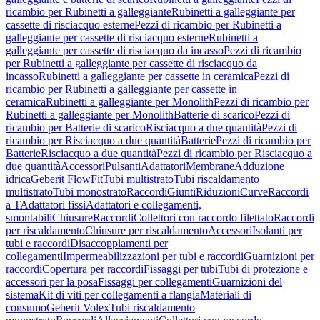
ricambio per Rubinetti a galleggiante
Rubinetti a galleggiante per
cassette di risciacquo esterne
Pezzi di ricambio per Rubinetti a
galleggiante per cassette di risciacquo esterne
Rubinetti a
galleggiante per cassette di risciacquo da incasso
Pezzi di ricambio
per Rubinetti a galleggiante per cassette di risciacquo da
incasso
Rubinetti a galleggiante per cassette in ceramica
Pezzi di
ricambio per Rubinetti a galleggiante per cassette in
ceramica
Rubinetti a galleggiante per Monolith
Pezzi di ricambio per
Rubinetti a galleggiante per Monolith
Batterie di scarico
Pezzi di
ricambio per Batterie di scarico
Risciacquo a due quantità
Pezzi di
ricambio per Risciacquo a due quantità
Batterie
Pezzi di ricambio per
Batterie
Risciacquo a due quantità
Pezzi di ricambio per Risciacquo a
due quantità
Accessori
Pulsanti
Adattatori
Membrane
Adduzione
idrica
Geberit FlowFit
Tubi multistrato
Tubi riscaldamento
multistrato
Tubi monostrato
Raccordi
Giunti
Riduzioni
Curve
Raccordi
a T
Adattatori fissi
Adattatori e collegamenti,
smontabili
Chiusure
Raccordi
Collettori con raccordo filettato
Raccordi
per riscaldamento
Chiusure per riscaldamento
Accessori
Isolanti per
tubi e raccordi
Disaccoppiamenti per
collegamenti
Impermeabilizzazioni per tubi e raccordi
Guarnizioni per
raccordi
Copertura per raccordi
Fissaggi per tubi
Tubi di protezione e
accessori per la posa
Fissaggi per collegamenti
Guarnizioni del
sistema
Kit di viti per collegamenti a flangia
Materiali di
consumo
Geberit Volex
Tubi riscaldamento