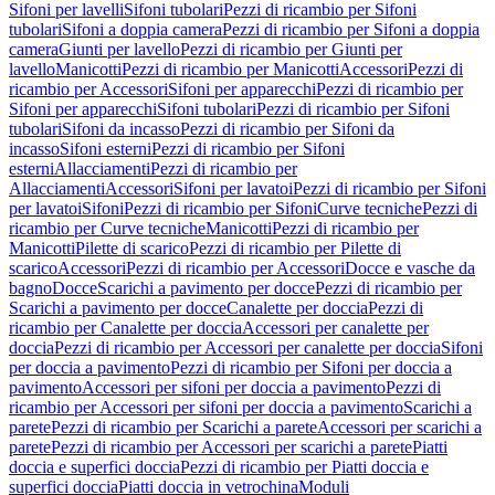
Sifoni per lavelli
Sifoni tubolari
Pezzi di ricambio per Sifoni
tubolari
Sifoni a doppia camera
Pezzi di ricambio per Sifoni a doppia
camera
Giunti per lavello
Pezzi di ricambio per Giunti per
lavello
Manicotti
Pezzi di ricambio per Manicotti
Accessori
Pezzi di
ricambio per Accessori
Sifoni per apparecchi
Pezzi di ricambio per
Sifoni per apparecchi
Sifoni tubolari
Pezzi di ricambio per Sifoni
tubolari
Sifoni da incasso
Pezzi di ricambio per Sifoni da
incasso
Sifoni esterni
Pezzi di ricambio per Sifoni
esterni
Allacciamenti
Pezzi di ricambio per
Allacciamenti
Accessori
Sifoni per lavatoi
Pezzi di ricambio per Sifoni
per lavatoi
Sifoni
Pezzi di ricambio per Sifoni
Curve tecniche
Pezzi di
ricambio per Curve tecniche
Manicotti
Pezzi di ricambio per
Manicotti
Pilette di scarico
Pezzi di ricambio per Pilette di
scarico
Accessori
Pezzi di ricambio per Accessori
Docce e vasche da
bagno
Docce
Scarichi a pavimento per docce
Pezzi di ricambio per
Scarichi a pavimento per docce
Canalette per doccia
Pezzi di
ricambio per Canalette per doccia
Accessori per canalette per
doccia
Pezzi di ricambio per Accessori per canalette per doccia
Sifoni
per doccia a pavimento
Pezzi di ricambio per Sifoni per doccia a
pavimento
Accessori per sifoni per doccia a pavimento
Pezzi di
ricambio per Accessori per sifoni per doccia a pavimento
Scarichi a
parete
Pezzi di ricambio per Scarichi a parete
Accessori per scarichi a
parete
Pezzi di ricambio per Accessori per scarichi a parete
Piatti
doccia e superfici doccia
Pezzi di ricambio per Piatti doccia e
superfici doccia
Piatti doccia in vetrochina
Moduli