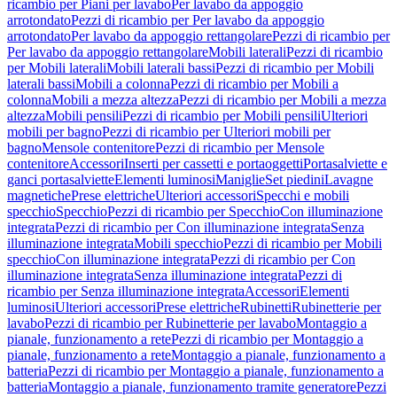
ricambio per Piani per lavabo
Per lavabo da appoggio
arrotondato
Pezzi di ricambio per Per lavabo da appoggio
arrotondato
Per lavabo da appoggio rettangolare
Pezzi di ricambio per
Per lavabo da appoggio rettangolare
Mobili laterali
Pezzi di ricambio
per Mobili laterali
Mobili laterali bassi
Pezzi di ricambio per Mobili
laterali bassi
Mobili a colonna
Pezzi di ricambio per Mobili a
colonna
Mobili a mezza altezza
Pezzi di ricambio per Mobili a mezza
altezza
Mobili pensili
Pezzi di ricambio per Mobili pensili
Ulteriori
mobili per bagno
Pezzi di ricambio per Ulteriori mobili per
bagno
Mensole contenitore
Pezzi di ricambio per Mensole
contenitore
Accessori
Inserti per cassetti e portaoggetti
Portasalviette e
ganci portasalviette
Elementi luminosi
Maniglie
Set piedini
Lavagne
magnetiche
Prese elettriche
Ulteriori accessori
Specchi e mobili
specchio
Specchio
Pezzi di ricambio per Specchio
Con illuminazione
integrata
Pezzi di ricambio per Con illuminazione integrata
Senza
illuminazione integrata
Mobili specchio
Pezzi di ricambio per Mobili
specchio
Con illuminazione integrata
Pezzi di ricambio per Con
illuminazione integrata
Senza illuminazione integrata
Pezzi di
ricambio per Senza illuminazione integrata
Accessori
Elementi
luminosi
Ulteriori accessori
Prese elettriche
Rubinetti
Rubinetterie per
lavabo
Pezzi di ricambio per Rubinetterie per lavabo
Montaggio a
pianale, funzionamento a rete
Pezzi di ricambio per Montaggio a
pianale, funzionamento a rete
Montaggio a pianale, funzionamento a
batteria
Pezzi di ricambio per Montaggio a pianale, funzionamento a
batteria
Montaggio a pianale, funzionamento tramite generatore
Pezzi