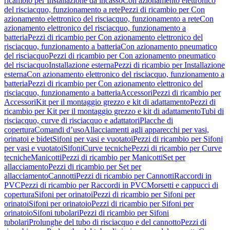
ricambio per Installazione da incasso
Con azionamento elettronico
del risciacquo, funzionamento a rete
Pezzi di ricambio per Con
azionamento elettronico del risciacquo, funzionamento a rete
Con
azionamento elettronico del risciacquo, funzionamento a
batteria
Pezzi di ricambio per Con azionamento elettronico del
risciacquo, funzionamento a batteria
Con azionamento pneumatico
del risciacquo
Pezzi di ricambio per Con azionamento pneumatico
del risciacquo
Installazione esterna
Pezzi di ricambio per Installazione
esterna
Con azionamento elettronico del risciacquo, funzionamento a
batteria
Pezzi di ricambio per Con azionamento elettronico del
risciacquo, funzionamento a batteria
Accessori
Pezzi di ricambio per
Accessori
Kit per il montaggio grezzo e kit di adattamento
Pezzi di
ricambio per Kit per il montaggio grezzo e kit di adattamento
Tubi di
risciacquo, curve di risciacquo e adattatori
Placche di
copertura
Comandi d’uso
Allacciamenti agli apparecchi per vasi,
orinatoi e bidet
Sifoni per vasi e vuotatoi
Pezzi di ricambio per Sifoni
per vasi e vuotatoi
Sifoni
Curve tecniche
Pezzi di ricambio per Curve
tecniche
Manicotti
Pezzi di ricambio per Manicotti
Set per
allacciamento
Pezzi di ricambio per Set per
allacciamento
Cannotti
Pezzi di ricambio per Cannotti
Raccordi in
PVC
Pezzi di ricambio per Raccordi in PVC
Morsetti e cappucci di
copertura
Sifoni per orinatoi
Pezzi di ricambio per Sifoni per
orinatoi
Sifoni per orinatoio
Pezzi di ricambio per Sifoni per
orinatoio
Sifoni tubolari
Pezzi di ricambio per Sifoni
tubolari
Prolunghe del tubo di risciacquo e del cannotto
Pezzi di