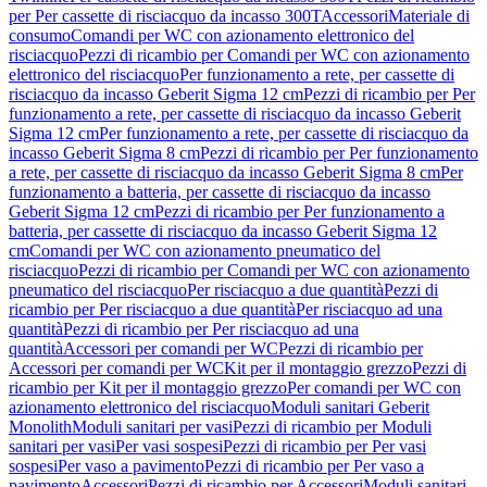
per Per cassette di risciacquo da incasso 300T
Accessori
Materiale di
consumo
Comandi per WC con azionamento elettronico del
risciacquo
Pezzi di ricambio per Comandi per WC con azionamento
elettronico del risciacquo
Per funzionamento a rete, per cassette di
risciacquo da incasso Geberit Sigma 12 cm
Pezzi di ricambio per Per
funzionamento a rete, per cassette di risciacquo da incasso Geberit
Sigma 12 cm
Per funzionamento a rete, per cassette di risciacquo da
incasso Geberit Sigma 8 cm
Pezzi di ricambio per Per funzionamento
a rete, per cassette di risciacquo da incasso Geberit Sigma 8 cm
Per
funzionamento a batteria, per cassette di risciacquo da incasso
Geberit Sigma 12 cm
Pezzi di ricambio per Per funzionamento a
batteria, per cassette di risciacquo da incasso Geberit Sigma 12
cm
Comandi per WC con azionamento pneumatico del
risciacquo
Pezzi di ricambio per Comandi per WC con azionamento
pneumatico del risciacquo
Per risciacquo a due quantità
Pezzi di
ricambio per Per risciacquo a due quantità
Per risciacquo ad una
quantità
Pezzi di ricambio per Per risciacquo ad una
quantità
Accessori per comandi per WC
Pezzi di ricambio per
Accessori per comandi per WC
Kit per il montaggio grezzo
Pezzi di
ricambio per Kit per il montaggio grezzo
Per comandi per WC con
azionamento elettronico del risciacquo
Moduli sanitari Geberit
Monolith
Moduli sanitari per vasi
Pezzi di ricambio per Moduli
sanitari per vasi
Per vasi sospesi
Pezzi di ricambio per Per vasi
sospesi
Per vaso a pavimento
Pezzi di ricambio per Per vaso a
pavimento
Accessori
Pezzi di ricambio per Accessori
Moduli sanitari