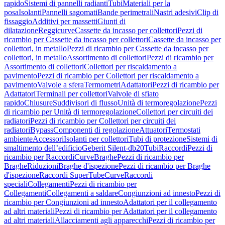
rapido
Sistemi di pannelli radianti
Tubi
Materiali per la
posa
Isolanti
Pannelli sagomati
Bande perimetrali
Nastri adesivi
Clip di
fissaggio
Additivi per massetti
Giunti di
dilatazione
Reggicurve
Cassette da incasso per collettori
Pezzi di
ricambio per Cassette da incasso per collettori
Cassette da incasso per
collettori, in metallo
Pezzi di ricambio per Cassette da incasso per
collettori, in metallo
Assortimento di collettori
Pezzi di ricambio per
Assortimento di collettori
Collettori per riscaldamento a
pavimento
Pezzi di ricambio per Collettori per riscaldamento a
pavimento
Valvole a sfera
Termometri
Adattatori
Pezzi di ricambio per
Adattatori
Terminali per collettori
Valvole di sfiato
rapido
Chiusure
Suddivisori di flusso
Unità di termoregolazione
Pezzi
di ricambio per Unità di termoregolazione
Collettori per circuiti dei
radiatori
Pezzi di ricambio per Collettori per circuiti dei
radiatori
Bypass
Componenti di regolazione
Attuatori
Termostati
ambiente
Accessori
Isolanti per collettori
Tubi di protezione
Sistemi di
smaltimento dell’edificio
Geberit Silent-db20
Tubi
Raccordi
Pezzi di
ricambio per Raccordi
Curve
Braghe
Pezzi di ricambio per
Braghe
Riduzioni
Braghe d'ispezione
Pezzi di ricambio per Braghe
d'ispezione
Raccordi SuperTube
Curve
Raccordi
speciali
Collegamenti
Pezzi di ricambio per
Collegamenti
Collegamenti a saldare
Congiunzioni ad innesto
Pezzi di
ricambio per Congiunzioni ad innesto
Adattatori per il collegamento
ad altri materiali
Pezzi di ricambio per Adattatori per il collegamento
ad altri materiali
Allacciamenti agli apparecchi
Pezzi di ricambio per