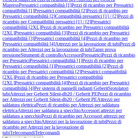
Mapress
Pressatrici compatibilità [1]
Pezzi di ricambio per Pressatrici
compatibilità [1]
Pressatrici compatibilità [2]
Pezzi di ricambio per
Pressatrici compatibilità [2]
Compatibilità pressatrici [1] / [2]
Pezzi di
ricambio per Compatibilità pressatrici [1] / [2]
Pressatrici
compatibilità [2XL]
Pezzi di ricambio per Pressatrici compatibilità
[2XL]
Pressatrici compatibilità [3]
Pezzi di ricambio per Pressatrici
compatibilità [3]
Pressatrici compatibilità [4]
Pezzi di ricambio per
Pressatrici compatibilità [4]
Attrezzi per la lavorazione di tubi
Pezzi di
ricambio per Attrezzi per la lavorazione di tubi
Tappi prova
pressione
Strumenti di controllo
Accessori
Pressatrici
Pezzi di ricambio
per Pressatrici
Pressatrici compatibilità [1]
Pezzi di ricambio per
Pressatrici compatibilità [1]
Pressatrici compatibilità [2]
Pezzi di
ricambio per Pressatrici compatibilità [2]
Pressatrici compatibilità
[2XL]
Pezzi di ricambio per Pressatrici compatibilità
[2XL]
Pressatrici compatibilità [4]
Pezzi di ricambio per Pressatrici
compatibilità [4]
Per sistemi di pannelli radianti Geberit
Srotolatori
tubi
Attrezzi per Geberit Silent-db20 / Geberit PE
Pezzi di ricambio
per Attrezzi per Geberit Silent-db20 / Geberit PE
Attrezzi per
saldatura elettrica
Pezzi di ricambio per Attrezzi per saldatura
elettrica
Attrezzi per saldatura a specchio
Accessori attrezzi per
saldatura a specchio
Pezzi di ricambio per Accessori attrezzi per
saldatura a specchio
Attrezzi per la lavorazione di tubi
Pezzi di
ricambio per Attrezzi per la lavorazione di
tubi
Telecomandi
Telecomandi