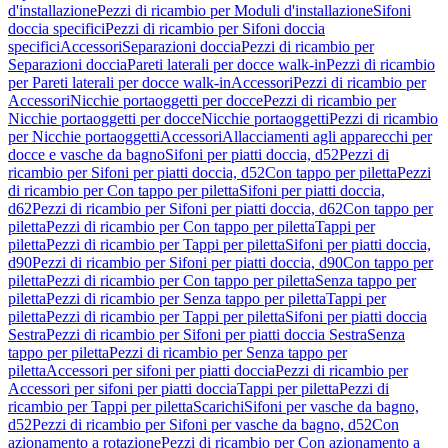
d'installazione
Pezzi di ricambio per Moduli d'installazione
Sifoni
doccia specifici
Pezzi di ricambio per Sifoni doccia
specifici
Accessori
Separazioni doccia
Pezzi di ricambio per
Separazioni doccia
Pareti laterali per docce walk-in
Pezzi di ricambio
per Pareti laterali per docce walk-in
Accessori
Pezzi di ricambio per
Accessori
Nicchie portaoggetti per docce
Pezzi di ricambio per
Nicchie portaoggetti per docce
Nicchie portaoggetti
Pezzi di ricambio
per Nicchie portaoggetti
Accessori
Allacciamenti agli apparecchi per
docce e vasche da bagno
Sifoni per piatti doccia, d52
Pezzi di
ricambio per Sifoni per piatti doccia, d52
Con tappo per piletta
Pezzi
di ricambio per Con tappo per piletta
Sifoni per piatti doccia,
d62
Pezzi di ricambio per Sifoni per piatti doccia, d62
Con tappo per
piletta
Pezzi di ricambio per Con tappo per piletta
Tappi per
piletta
Pezzi di ricambio per Tappi per piletta
Sifoni per piatti doccia,
d90
Pezzi di ricambio per Sifoni per piatti doccia, d90
Con tappo per
piletta
Pezzi di ricambio per Con tappo per piletta
Senza tappo per
piletta
Pezzi di ricambio per Senza tappo per piletta
Tappi per
piletta
Pezzi di ricambio per Tappi per piletta
Sifoni per piatti doccia
Sestra
Pezzi di ricambio per Sifoni per piatti doccia Sestra
Senza
tappo per piletta
Pezzi di ricambio per Senza tappo per
piletta
Accessori per sifoni per piatti doccia
Pezzi di ricambio per
Accessori per sifoni per piatti doccia
Tappi per piletta
Pezzi di
ricambio per Tappi per piletta
Scarichi
Sifoni per vasche da bagno,
d52
Pezzi di ricambio per Sifoni per vasche da bagno, d52
Con
azionamento a rotazione
Pezzi di ricambio per Con azionamento a