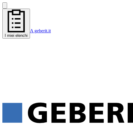
A geberit.it
I miei elenchi