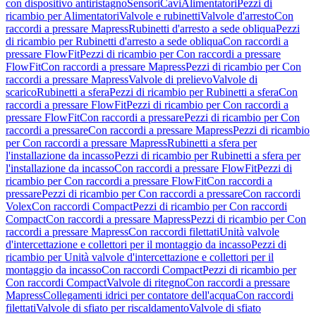
con dispositivo antiristagno
Sensori
Cavi
Alimentatori
Pezzi di
ricambio per Alimentatori
Valvole e rubinetti
Valvole d'arresto
Con
raccordi a pressare Mapress
Rubinetti d'arresto a sede obliqua
Pezzi
di ricambio per Rubinetti d'arresto a sede obliqua
Con raccordi a
pressare FlowFit
Pezzi di ricambio per Con raccordi a pressare
FlowFit
Con raccordi a pressare Mapress
Pezzi di ricambio per Con
raccordi a pressare Mapress
Valvole di prelievo
Valvole di
scarico
Rubinetti a sfera
Pezzi di ricambio per Rubinetti a sfera
Con
raccordi a pressare FlowFit
Pezzi di ricambio per Con raccordi a
pressare FlowFit
Con raccordi a pressare
Pezzi di ricambio per Con
raccordi a pressare
Con raccordi a pressare Mapress
Pezzi di ricambio
per Con raccordi a pressare Mapress
Rubinetti a sfera per
l'installazione da incasso
Pezzi di ricambio per Rubinetti a sfera per
l'installazione da incasso
Con raccordi a pressare FlowFit
Pezzi di
ricambio per Con raccordi a pressare FlowFit
Con raccordi a
pressare
Pezzi di ricambio per Con raccordi a pressare
Con raccordi
Volex
Con raccordi Compact
Pezzi di ricambio per Con raccordi
Compact
Con raccordi a pressare Mapress
Pezzi di ricambio per Con
raccordi a pressare Mapress
Con raccordi filettati
Unità valvole
d'intercettazione e collettori per il montaggio da incasso
Pezzi di
ricambio per Unità valvole d'intercettazione e collettori per il
montaggio da incasso
Con raccordi Compact
Pezzi di ricambio per
Con raccordi Compact
Valvole di ritegno
Con raccordi a pressare
Mapress
Collegamenti idrici per contatore dell'acqua
Con raccordi
filettati
Valvole di sfiato per riscaldamento
Valvole di sfiato