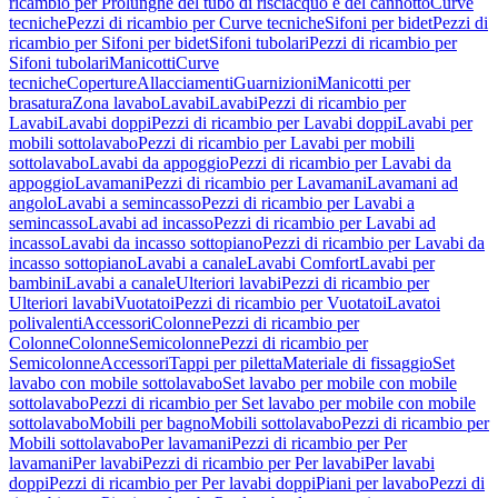
ricambio per Prolunghe del tubo di risciacquo e del cannotto
Curve
tecniche
Pezzi di ricambio per Curve tecniche
Sifoni per bidet
Pezzi di
ricambio per Sifoni per bidet
Sifoni tubolari
Pezzi di ricambio per
Sifoni tubolari
Manicotti
Curve
tecniche
Coperture
Allacciamenti
Guarnizioni
Manicotti per
brasatura
Zona lavabo
Lavabi
Lavabi
Pezzi di ricambio per
Lavabi
Lavabi doppi
Pezzi di ricambio per Lavabi doppi
Lavabi per
mobili sottolavabo
Pezzi di ricambio per Lavabi per mobili
sottolavabo
Lavabi da appoggio
Pezzi di ricambio per Lavabi da
appoggio
Lavamani
Pezzi di ricambio per Lavamani
Lavamani ad
angolo
Lavabi a semincasso
Pezzi di ricambio per Lavabi a
semincasso
Lavabi ad incasso
Pezzi di ricambio per Lavabi ad
incasso
Lavabi da incasso sottopiano
Pezzi di ricambio per Lavabi da
incasso sottopiano
Lavabi a canale
Lavabi Comfort
Lavabi per
bambini
Lavabi a canale
Ulteriori lavabi
Pezzi di ricambio per
Ulteriori lavabi
Vuotatoi
Pezzi di ricambio per Vuotatoi
Lavatoi
polivalenti
Accessori
Colonne
Pezzi di ricambio per
Colonne
Colonne
Semicolonne
Pezzi di ricambio per
Semicolonne
Accessori
Tappi per piletta
Materiale di fissaggio
Set
lavabo con mobile sottolavabo
Set lavabo per mobile con mobile
sottolavabo
Pezzi di ricambio per Set lavabo per mobile con mobile
sottolavabo
Mobili per bagno
Mobili sottolavabo
Pezzi di ricambio per
Mobili sottolavabo
Per lavamani
Pezzi di ricambio per Per
lavamani
Per lavabi
Pezzi di ricambio per Per lavabi
Per lavabi
doppi
Pezzi di ricambio per Per lavabi doppi
Piani per lavabo
Pezzi di