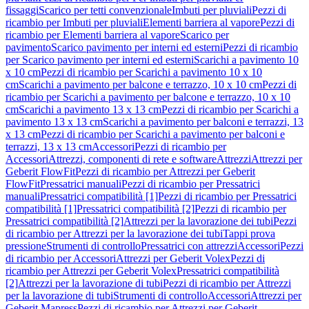
fissaggi
Scarico per tetti convenzionale
Imbuti per pluviali
Pezzi di
ricambio per Imbuti per pluviali
Elementi barriera al vapore
Pezzi di
ricambio per Elementi barriera al vapore
Scarico per
pavimento
Scarico pavimento per interni ed esterni
Pezzi di ricambio
per Scarico pavimento per interni ed esterni
Scarichi a pavimento 10
x 10 cm
Pezzi di ricambio per Scarichi a pavimento 10 x 10
cm
Scarichi a pavimento per balcone e terrazzo, 10 x 10 cm
Pezzi di
ricambio per Scarichi a pavimento per balcone e terrazzo, 10 x 10
cm
Scarichi a pavimento 13 x 13 cm
Pezzi di ricambio per Scarichi a
pavimento 13 x 13 cm
Scarichi a pavimento per balconi e terrazzi, 13
x 13 cm
Pezzi di ricambio per Scarichi a pavimento per balconi e
terrazzi, 13 x 13 cm
Accessori
Pezzi di ricambio per
Accessori
Attrezzi, componenti di rete e software
Attrezzi
Attrezzi per
Geberit FlowFit
Pezzi di ricambio per Attrezzi per Geberit
FlowFit
Pressatrici manuali
Pezzi di ricambio per Pressatrici
manuali
Pressatrici compatibilità [1]
Pezzi di ricambio per Pressatrici
compatibilità [1]
Pressatrici compatibilità [2]
Pezzi di ricambio per
Pressatrici compatibilità [2]
Attrezzi per la lavorazione dei tubi
Pezzi
di ricambio per Attrezzi per la lavorazione dei tubi
Tappi prova
pressione
Strumenti di controllo
Pressatrici con attrezzi
Accessori
Pezzi
di ricambio per Accessori
Attrezzi per Geberit Volex
Pezzi di
ricambio per Attrezzi per Geberit Volex
Pressatrici compatibilità
[2]
Attrezzi per la lavorazione di tubi
Pezzi di ricambio per Attrezzi
per la lavorazione di tubi
Strumenti di controllo
Accessori
Attrezzi per
Geberit Mapress
Pezzi di ricambio per Attrezzi per Geberit