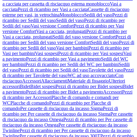
a cacciata per cassetta di risciacquo esterna monoblocco
Vasi a
cacciata
Pezzi di ricambio per Vasi a cacciata
Cassette di risciacquo
esterne per vasi, in vetrochina
Monoblocco
Sedili del vaso
Pezzi di
ricambio per Sedili del vaso
Sedili del vaso
Pezzi di ricambio per
Sedili del vaso
Vasi versione Comfort
Pezzi di ricambio per Vasi
versione Comfort
Vasi a cacciata, prolungati
Pezzi di ricambio per
Vasi a cacciata, prolungati
Sedili del vaso versione Comfort
Pezzi di
ricambio per Sedili del vaso versione Comfort
Sedili del vaso
Pezzi di
ricambio per Sedili del vaso
Vasi per bambini
Pezzi di ricambio per
Vasi per bambini
Vasi sospesi
Pezzi di ricambio per Vasi sospesi
Vasi
a pavimento
Pezzi di ricambio per Vasi a pavimento
Sedili del WC
per bambini
Pezzi di ricambio per Sedili del WC per bambini
Sedili
del vaso
Pezzi di ricambio per Sedili del vaso
Tavolette del vaso
Pezzi
di ricambio per Tavolette del vaso
WC ad uso accovacciato
Con
risciacquo
Accessori
Allacciamenti
Materiale di fissaggio
Ulteriori
accessori
Bidet
Bidet sospesi
Pezzi di ricambio per Bidet sospesi
Bidet
a pavimento
Pezzi di ricambio per Bidet a pavimento
Accessori
Pezzi
di ricambio per Accessori
Placche di comando e comandi per
WC
Placche di comando
Pezzi di ricambio per Placche di
comando
Per cassette di risciacquo da incasso Sigma
Pezzi di
ricambio per Per cassette di risciacquo da incasso Sigma
Per cassette
di risciacquo da incasso Omega
Pezzi di ricambio per Per cassette di
risciacquo da incasso Omega
Per cassette di risciacquo da incasso
Twinline
Pezzi di ricambio per Per cassette di risciacquo da incasso
Twinline
Per cassette di risciacquo da incasso 300T
Pezzi di ricambio