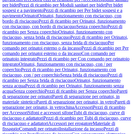
per bidet
Pezzi di ricambio per Moduli sanitari per bidet
Per bidet
sospesi e a pavimento
Pezzi di ricambio per Per bidet sospesi e a
pavimento
Orinatoi
Orinatoi, funzionamento con risciacquo, con
bordo di risciacquo
Pezzi di ricambio per Orinatoi, funzionamento
con risciacquo, con bordo di risciacquo
Senza coperchio
Pezzi di
ricambio per Senza coperchio
Orinatoi, funzionamento con
risciacquo, senza brida di risciacquo
Pezzi di ricambio per Orinatoi,
funzionamento con risciacquo, senza brida di risciacquo
Per
comando per orinatoi esterno o da incasso
Pezzi di ricambio per Per
comando per orinatoi esterno o da incasso
Con comando per
orinatoio integrato
Pezzi di ricambio per Con comando per orinatoio
integrato
Orinatoi, funzionamento con risciacquo, con / per
coperchio
Pezzi di ricambio per Orinatoi, funzionamento con
risciacquo, con / per coperchio
Senza brida di risciacquo
Pezzi di
ricambio per Senza brida di risciacquo
Orinatoi, funzionamento
senza acqua
Pezzi di ricambio per Orinatoi, funzionamento senza
acqua
Senza coperchio
Pezzi di ricambio per Senza coperchio
Pareti
di separazione per orinatoi
Pareti di separazione per orinatoi, in
materiale sintetico
Pareti di separazione per orinatoi, in vetro
Pareti di
separazione per orinatoi, in vetrochina
Accessori
Pezzi di ricambio
per Accessori
Sifoni e accessori sifone
Tubi di risciacquo, curve di
risciacquo e adattatori
Pezzi di ricambio per Tubi di risciacquo, curve
di risciacquo e adattatori
Accessori per erogatore
Materiale di
fissaggio
Comandi per orinatoi
Installazione da incasso
Pezzi di