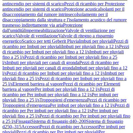
antincendio per sistemi di scarico
Pezzi di ricambio per Protezione
antincendio per sistemi di scarico
Protezione acustica
Isolanti per il
disaccoppiamento dal rumore intrinseco
Isolamento per il
disaccoppiamento dalla struttura e l'isolamento acustico del rumore
trasmesso indirettamente via aria
Protezione
dall'umidità
Impermeabilizzazione
Valvole di ventilazione per
scarico
Valvole di ventilazione
Valvole di ritegno a risparmio
energetico
Scarico per tetti Geberit Pluvia
Imbuti per pluviali
Pezzi di
ricambio per Imbuti per pluviali
Imbuti per pluviali fino a 12 l/s
Pezzi
di ricambio per Imbuti per pluviali fino a 12 l/s
Imbuti per pluviali
fino a 25 l/s
Pezzi di ricambio per Imbuti per pluviali fino a 25
l/s
Imbuti per pluviali per canali di gronda
Pezzi di ricambio per
Imbuti per pluviali per canali di gronda
Imbuti per pluviali fino a 12
l/s
Pezzi di ricambio per Imbuti per pluviali fino a 12 l/s
Imbuti per
pluviali fino a 25 l/s
Pezzi di ricambio per Imbuti per pluviali fino a
25 l/s
Elementi barriera al vapore
Pezzi di ricambio per Elementi
barriera al vapore
Per imbuti per pluviali fino a 12 l/s
Pezzi di
ricambio per Per imbuti per pluviali fino a 12 l/s
Per imbuti per
pluviali fino a 25 l/s
Troppopieni d'emergenza
Pezzi di ricambio per
Troppopieni d'emergenza
Per imbuti per pluviali fino a 12 l/s
Pezzi di
ricambio per Per imbuti per pluviali fino a 12 l/s
Per imbuti per
pluviali fino a 25 l/s
Pezzi di ricambio per Per imbuti per pluviali fino
a 25 l/s
Fissaggi
Sistema di fissaggio d40–200
Sistema di fissaggio
d250–315
Accessori
Pezzi di ricambio per Accessori
Per imbuti per
pluviali
Pezzi di ricambio per Per imbuti per pluviali
Per