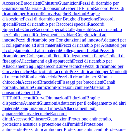
Accessori
Braccialetti
Chiusure
Guarnizioni
Pezzi di ricambio per
Guarnizioni
Materiale di consumo
Geberit PE
Tubi
Raccordi
Pezzi di
ricambio per Raccordi
Curve
Braghe
Riduzioni
Braghe
d'ispezione
Pezzi di ricambio per Braghe d'ispezione
Raccordi
speciali
Pezzi di ricambio per Raccordi speciali
Raccordi
SuperTube
Curve
Raccordi speciali
Collegamenti
Pezzi di ricambio
per Collegamenti
Collegamenti a saldare
Congiunzioni ad
innesto
Pezzi di ricambio per Congiunzioni ad innesto
Adattatori per
il collegamento ad altri materiali
Pezzi di ricambio per Adattatori per
il collegamento ad altri materiali
Collegamenti filettati
Pezzi di
ricambio per Collegamenti filettati
Collegamenti a flangia
Colletti di
fissaggio
Allacciamenti agli apparecchi
Pezzi di ricambio per
Allacciamenti agli apparecchi
Curve tecniche
Pezzi di ricambio per
Curve tecniche
Manicotti di raccordo
Pezzi di ricambio per Manicotti
di raccordo
Sifoni a chiocciola
Pezzi di ricambio per Sifoni a
chiocciola
Accessori
Braccialetti
Fissaggi per braccialetti
Canali
portanti
Chiusure
Guarnizioni
Protezioni cantiere
Materiali di
consumo
Geberit PP-
HT
Tubi
Raccordi
Curve
Diramazioni
Riduzioni
Braghe
d'ispezione
Aumenti
Giunzioni
Adattatori per il collegamento ad altri
materiali
Congiunzioni ad innesto
Allacciamenti agli
apparecchi
Curve tecniche
Raccordi
diritti
Accessori
Chiusure
Guarnizioni
Protezione antincendio,
protezione acustica e protezione dall'umidità
Protezione
antincendio
Pezzi di ricambio per Protezione antincendio
Protezione