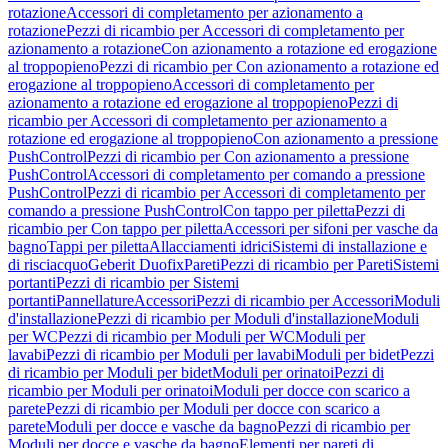
rotazione
Accessori di completamento per azionamento a
rotazione
Pezzi di ricambio per Accessori di completamento per
azionamento a rotazione
Con azionamento a rotazione ed erogazione
al troppopieno
Pezzi di ricambio per Con azionamento a rotazione ed
erogazione al troppopieno
Accessori di completamento per
azionamento a rotazione ed erogazione al troppopieno
Pezzi di
ricambio per Accessori di completamento per azionamento a
rotazione ed erogazione al troppopieno
Con azionamento a pressione
PushControl
Pezzi di ricambio per Con azionamento a pressione
PushControl
Accessori di completamento per comando a pressione
PushControl
Pezzi di ricambio per Accessori di completamento per
comando a pressione PushControl
Con tappo per piletta
Pezzi di
ricambio per Con tappo per piletta
Accessori per sifoni per vasche da
bagno
Tappi per piletta
Allacciamenti idrici
Sistemi di installazione e
di risciacquo
Geberit Duofix
Pareti
Pezzi di ricambio per Pareti
Sistemi
portanti
Pezzi di ricambio per Sistemi
portanti
Pannellature
Accessori
Pezzi di ricambio per Accessori
Moduli
d'installazione
Pezzi di ricambio per Moduli d'installazione
Moduli
per WC
Pezzi di ricambio per Moduli per WC
Moduli per
lavabi
Pezzi di ricambio per Moduli per lavabi
Moduli per bidet
Pezzi
di ricambio per Moduli per bidet
Moduli per orinatoi
Pezzi di
ricambio per Moduli per orinatoi
Moduli per docce con scarico a
parete
Pezzi di ricambio per Moduli per docce con scarico a
parete
Moduli per docce e vasche da bagno
Pezzi di ricambio per
Moduli per docce e vasche da bagno
Elementi per pareti di