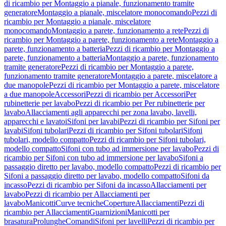
di ricambio per Montaggio a pianale, funzionamento tramite
generatore
Montaggio a pianale, miscelatore monocomando
Pezzi di
ricambio per Montaggio a pianale, miscelatore
monocomando
Montaggio a parete, funzionamento a rete
Pezzi di
ricambio per Montaggio a parete, funzionamento a rete
Montaggio a
parete, funzionamento a batteria
Pezzi di ricambio per Montaggio a
parete, funzionamento a batteria
Montaggio a parete, funzionamento
tramite generatore
Pezzi di ricambio per Montaggio a parete,
funzionamento tramite generatore
Montaggio a parete, miscelatore a
due manopole
Pezzi di ricambio per Montaggio a parete, miscelatore
a due manopole
Accessori
Pezzi di ricambio per Accessori
Per
rubinetterie per lavabo
Pezzi di ricambio per Per rubinetterie per
lavabo
Allacciamenti agli apparecchi per zona lavabo, lavelli,
apparecchi e lavatoi
Sifoni per lavabi
Pezzi di ricambio per Sifoni per
lavabi
Sifoni tubolari
Pezzi di ricambio per Sifoni tubolari
Sifoni
tubolari, modello compatto
Pezzi di ricambio per Sifoni tubolari,
modello compatto
Sifoni con tubo ad immersione per lavabo
Pezzi di
ricambio per Sifoni con tubo ad immersione per lavabo
Sifoni a
passaggio diretto per lavabo, modello compatto
Pezzi di ricambio per
Sifoni a passaggio diretto per lavabo, modello compatto
Sifoni da
incasso
Pezzi di ricambio per Sifoni da incasso
Allacciamenti per
lavabo
Pezzi di ricambio per Allacciamenti per
lavabo
Manicotti
Curve tecniche
Coperture
Allacciamenti
Pezzi di
ricambio per Allacciamenti
Guarnizioni
Manicotti per
brasatura
Prolunghe
Comandi
Sifoni per lavelli
Pezzi di ricambio per