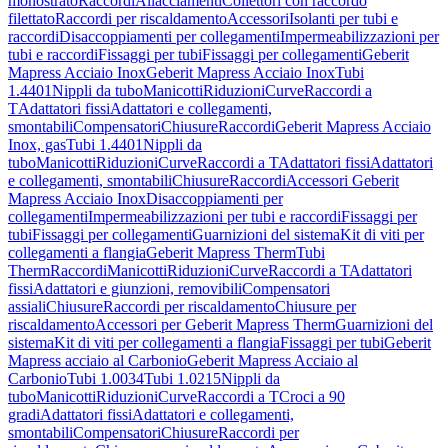
monostrato
Raccordi
Allacciamenti
Collettori con raccordo
filettato
Raccordi per riscaldamento
Accessori
Isolanti per tubi e
raccordi
Disaccoppiamenti per collegamenti
Impermeabilizzazioni per
tubi e raccordi
Fissaggi per tubi
Fissaggi per collegamenti
Geberit
Mapress Acciaio Inox
Geberit Mapress Acciaio Inox
Tubi
1.4401
Nippli da tubo
Manicotti
Riduzioni
Curve
Raccordi a
T
Adattatori fissi
Adattatori e collegamenti,
smontabili
Compensatori
Chiusure
Raccordi
Geberit Mapress Acciaio
Inox, gas
Tubi 1.4401
Nippli da
tubo
Manicotti
Riduzioni
Curve
Raccordi a T
Adattatori fissi
Adattatori
e collegamenti, smontabili
Chiusure
Raccordi
Accessori Geberit
Mapress Acciaio Inox
Disaccoppiamenti per
collegamenti
Impermeabilizzazioni per tubi e raccordi
Fissaggi per
tubi
Fissaggi per collegamenti
Guarnizioni del sistema
Kit di viti per
collegamenti a flangia
Geberit Mapress Therm
Tubi
Therm
Raccordi
Manicotti
Riduzioni
Curve
Raccordi a T
Adattatori
fissi
Adattatori e giunzioni, removibili
Compensatori
assiali
Chiusure
Raccordi per riscaldamento
Chiusure per
riscaldamento
Accessori per Geberit Mapress Therm
Guarnizioni del
sistema
Kit di viti per collegamenti a flangia
Fissaggi per tubi
Geberit
Mapress acciaio al Carbonio
Geberit Mapress Acciaio al
Carbonio
Tubi 1.0034
Tubi 1.0215
Nippli da
tubo
Manicotti
Riduzioni
Curve
Raccordi a T
Croci a 90
gradi
Adattatori fissi
Adattatori e collegamenti,
smontabili
Compensatori
Chiusure
Raccordi per