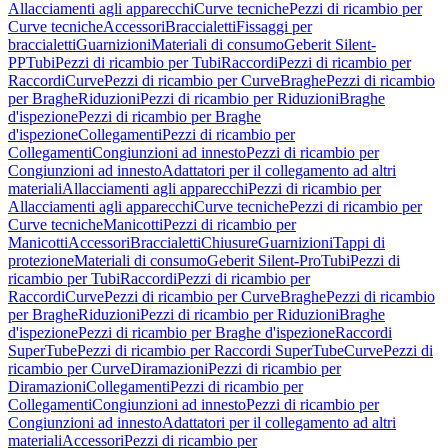
Allacciamenti agli apparecchi
Curve tecniche
Pezzi di ricambio per
Curve tecniche
Accessori
Braccialetti
Fissaggi per
braccialetti
Guarnizioni
Materiali di consumo
Geberit Silent-
PP
Tubi
Pezzi di ricambio per Tubi
Raccordi
Pezzi di ricambio per
Raccordi
Curve
Pezzi di ricambio per Curve
Braghe
Pezzi di ricambio
per Braghe
Riduzioni
Pezzi di ricambio per Riduzioni
Braghe
d'ispezione
Pezzi di ricambio per Braghe
d'ispezione
Collegamenti
Pezzi di ricambio per
Collegamenti
Congiunzioni ad innesto
Pezzi di ricambio per
Congiunzioni ad innesto
Adattatori per il collegamento ad altri
materiali
Allacciamenti agli apparecchi
Pezzi di ricambio per
Allacciamenti agli apparecchi
Curve tecniche
Pezzi di ricambio per
Curve tecniche
Manicotti
Pezzi di ricambio per
Manicotti
Accessori
Braccialetti
Chiusure
Guarnizioni
Tappi di
protezione
Materiali di consumo
Geberit Silent-Pro
Tubi
Pezzi di
ricambio per Tubi
Raccordi
Pezzi di ricambio per
Raccordi
Curve
Pezzi di ricambio per Curve
Braghe
Pezzi di ricambio
per Braghe
Riduzioni
Pezzi di ricambio per Riduzioni
Braghe
d'ispezione
Pezzi di ricambio per Braghe d'ispezione
Raccordi
SuperTube
Pezzi di ricambio per Raccordi SuperTube
Curve
Pezzi di
ricambio per Curve
Diramazioni
Pezzi di ricambio per
Diramazioni
Collegamenti
Pezzi di ricambio per
Collegamenti
Congiunzioni ad innesto
Pezzi di ricambio per
Congiunzioni ad innesto
Adattatori per il collegamento ad altri
materiali
Accessori
Pezzi di ricambio per