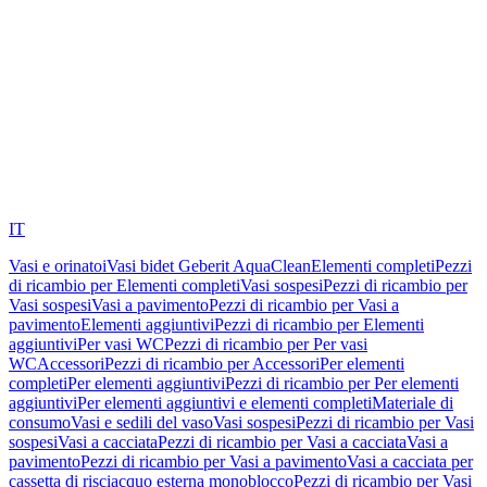
IT
Vasi e orinatoi
Vasi bidet Geberit AquaClean
Elementi completi
Pezzi
di ricambio per Elementi completi
Vasi sospesi
Pezzi di ricambio per
Vasi sospesi
Vasi a pavimento
Pezzi di ricambio per Vasi a
pavimento
Elementi aggiuntivi
Pezzi di ricambio per Elementi
aggiuntivi
Per vasi WC
Pezzi di ricambio per Per vasi
WC
Accessori
Pezzi di ricambio per Accessori
Per elementi
completi
Per elementi aggiuntivi
Pezzi di ricambio per Per elementi
aggiuntivi
Per elementi aggiuntivi e elementi completi
Materiale di
consumo
Vasi e sedili del vaso
Vasi sospesi
Pezzi di ricambio per Vasi
sospesi
Vasi a cacciata
Pezzi di ricambio per Vasi a cacciata
Vasi a
pavimento
Pezzi di ricambio per Vasi a pavimento
Vasi a cacciata per
cassetta di risciacquo esterna monoblocco
Pezzi di ricambio per Vasi