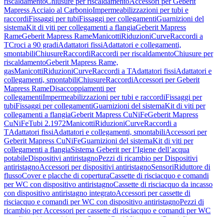
riscaldamento
Chiusure per riscaldamento
Accessori per Geberit
Mapress Acciaio al Carbonio
Impermeabilizzazioni per tubi e
raccordi
Fissaggi per tubi
Fissaggi per collegamenti
Guarnizioni del
sistema
Kit di viti per collegamenti a flangia
Geberit Mapress
Rame
Geberit Mapress Rame
Manicotti
Riduzioni
Curve
Raccordi a
T
Croci a 90 gradi
Adattatori fissi
Adattatori e collegamenti,
smontabili
Chiusure
Raccordi
Raccordi per riscaldamento
Chiusure per
riscaldamento
Geberit Mapress Rame,
gas
Manicotti
Riduzioni
Curve
Raccordi a T
Adattatori fissi
Adattatori e
collegamenti, smontabili
Chiusure
Raccordi
Accessori per Geberit
Mapress Rame
Disaccoppiamenti per
collegamenti
Impermeabilizzazioni per tubi e raccordi
Fissaggi per
tubi
Fissaggi per collegamenti
Guarnizioni del sistema
Kit di viti per
collegamenti a flangia
Geberit Mapress CuNiFe
Geberit Mapress
CuNiFe
Tubi 2.1972
Manicotti
Riduzioni
Curve
Raccordi a
T
Adattatori fissi
Adattatori e collegamenti, smontabili
Accessori per
Geberit Mapress CuNiFe
Guarnizioni del sistema
Kit di viti per
collegamenti a flangia
Sistema Geberit per l’Igiene dell’acqua
potabile
Dispositivi antiristagno
Pezzi di ricambio per Dispositivi
antiristagno
Accessori per dispositivi antiristagno
Sensori
Riduttore di
flusso
Cover e placche di copertura
Cassette di risciacquo e comandi
per WC con dispositivo antiristagno
Cassette di risciacquo da incasso
con dispositivo antiristagno integrato
Accessori per cassette di
risciacquo e comandi per WC con dispositivo antiristagno
Pezzi di
ricambio per Accessori per cassette di risciacquo e comandi per WC