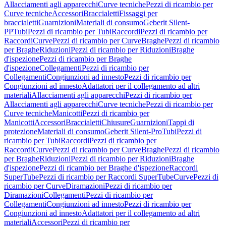
Allacciamenti agli apparecchi
Curve tecniche
Pezzi di ricambio per
Curve tecniche
Accessori
Braccialetti
Fissaggi per
braccialetti
Guarnizioni
Materiali di consumo
Geberit Silent-
PP
Tubi
Pezzi di ricambio per Tubi
Raccordi
Pezzi di ricambio per
Raccordi
Curve
Pezzi di ricambio per Curve
Braghe
Pezzi di ricambio
per Braghe
Riduzioni
Pezzi di ricambio per Riduzioni
Braghe
d'ispezione
Pezzi di ricambio per Braghe
d'ispezione
Collegamenti
Pezzi di ricambio per
Collegamenti
Congiunzioni ad innesto
Pezzi di ricambio per
Congiunzioni ad innesto
Adattatori per il collegamento ad altri
materiali
Allacciamenti agli apparecchi
Pezzi di ricambio per
Allacciamenti agli apparecchi
Curve tecniche
Pezzi di ricambio per
Curve tecniche
Manicotti
Pezzi di ricambio per
Manicotti
Accessori
Braccialetti
Chiusure
Guarnizioni
Tappi di
protezione
Materiali di consumo
Geberit Silent-Pro
Tubi
Pezzi di
ricambio per Tubi
Raccordi
Pezzi di ricambio per
Raccordi
Curve
Pezzi di ricambio per Curve
Braghe
Pezzi di ricambio
per Braghe
Riduzioni
Pezzi di ricambio per Riduzioni
Braghe
d'ispezione
Pezzi di ricambio per Braghe d'ispezione
Raccordi
SuperTube
Pezzi di ricambio per Raccordi SuperTube
Curve
Pezzi di
ricambio per Curve
Diramazioni
Pezzi di ricambio per
Diramazioni
Collegamenti
Pezzi di ricambio per
Collegamenti
Congiunzioni ad innesto
Pezzi di ricambio per
Congiunzioni ad innesto
Adattatori per il collegamento ad altri
materiali
Accessori
Pezzi di ricambio per