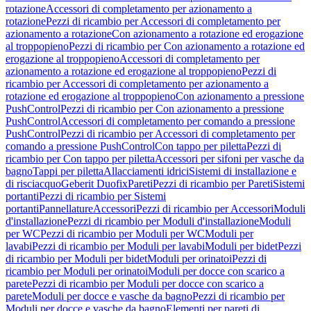
rotazione
Accessori di completamento per azionamento a
rotazione
Pezzi di ricambio per Accessori di completamento per
azionamento a rotazione
Con azionamento a rotazione ed erogazione
al troppopieno
Pezzi di ricambio per Con azionamento a rotazione ed
erogazione al troppopieno
Accessori di completamento per
azionamento a rotazione ed erogazione al troppopieno
Pezzi di
ricambio per Accessori di completamento per azionamento a
rotazione ed erogazione al troppopieno
Con azionamento a pressione
PushControl
Pezzi di ricambio per Con azionamento a pressione
PushControl
Accessori di completamento per comando a pressione
PushControl
Pezzi di ricambio per Accessori di completamento per
comando a pressione PushControl
Con tappo per piletta
Pezzi di
ricambio per Con tappo per piletta
Accessori per sifoni per vasche da
bagno
Tappi per piletta
Allacciamenti idrici
Sistemi di installazione e
di risciacquo
Geberit Duofix
Pareti
Pezzi di ricambio per Pareti
Sistemi
portanti
Pezzi di ricambio per Sistemi
portanti
Pannellature
Accessori
Pezzi di ricambio per Accessori
Moduli
d'installazione
Pezzi di ricambio per Moduli d'installazione
Moduli
per WC
Pezzi di ricambio per Moduli per WC
Moduli per
lavabi
Pezzi di ricambio per Moduli per lavabi
Moduli per bidet
Pezzi
di ricambio per Moduli per bidet
Moduli per orinatoi
Pezzi di
ricambio per Moduli per orinatoi
Moduli per docce con scarico a
parete
Pezzi di ricambio per Moduli per docce con scarico a
parete
Moduli per docce e vasche da bagno
Pezzi di ricambio per
Moduli per docce e vasche da bagno
Elementi per pareti di