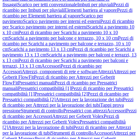
fissaggi
Scarico per tetti convenzionale
Imbuti per pluviali
Pezzi di
ricambio per Imbuti per pluviali
Elementi barriera al vapore
Pezzi di
ricambio per Elementi barriera al vapore
Scarico per
pavimento
Scarico pavimento per interni ed esterni
Pezzi di ricambio
per Scarico pavimento per interni ed esterni
Scarichi a pavimento 10
x 10 cm
Pezzi di ricambio per Scarichi a pavimento 10 x 10
cm
Scarichi a pavimento per balcone e terrazzo, 10 x 10 cm
Pezzi di
ricambio per Scarichi a pavimento per balcone e terrazzo, 10 x 10
cm
Scarichi a pavimento 13 x 13 cm
Pezzi di ricambio per Scarichi a
pavimento 13 x 13 cm
Scarichi a pavimento per balconi e terrazzi, 13
x 13 cm
Pezzi di ricambio per Scarichi a pavimento per balconi e
terrazzi, 13 x 13 cm
Accessori
Pezzi di ricambio per
Accessori
Attrezzi, componenti di rete e software
Attrezzi
Attrezzi per
Geberit FlowFit
Pezzi di ricambio per Attrezzi per Geberit
FlowFit
Pressatrici manuali
Pezzi di ricambio per Pressatrici
manuali
Pressatrici compatibilità [1]
Pezzi di ricambio per Pressatrici
compatibilità [1]
Pressatrici compatibilità [2]
Pezzi di ricambio per
Pressatrici compatibilità [2]
Attrezzi per la lavorazione dei tubi
Pezzi
di ricambio per Attrezzi per la lavorazione dei tubi
Tappi prova
pressione
Strumenti di controllo
Pressatrici con attrezzi
Accessori
Pezzi
di ricambio per Accessori
Attrezzi per Geberit Volex
Pezzi di
ricambio per Attrezzi per Geberit Volex
Pressatrici compatibilità
[2]
Attrezzi per la lavorazione di tubi
Pezzi di ricambio per Attrezzi
per la lavorazione di tubi
Strumenti di controllo
Accessori
Attrezzi per
Geberit Mapress
Pezzi di ricambio per Attrezzi per Geberit