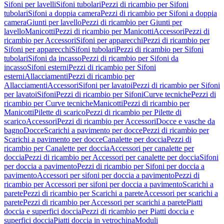
Sifoni per lavelli
Sifoni tubolari
Pezzi di ricambio per Sifoni
tubolari
Sifoni a doppia camera
Pezzi di ricambio per Sifoni a doppia
camera
Giunti per lavello
Pezzi di ricambio per Giunti per
lavello
Manicotti
Pezzi di ricambio per Manicotti
Accessori
Pezzi di
ricambio per Accessori
Sifoni per apparecchi
Pezzi di ricambio per
Sifoni per apparecchi
Sifoni tubolari
Pezzi di ricambio per Sifoni
tubolari
Sifoni da incasso
Pezzi di ricambio per Sifoni da
incasso
Sifoni esterni
Pezzi di ricambio per Sifoni
esterni
Allacciamenti
Pezzi di ricambio per
Allacciamenti
Accessori
Sifoni per lavatoi
Pezzi di ricambio per Sifoni
per lavatoi
Sifoni
Pezzi di ricambio per Sifoni
Curve tecniche
Pezzi di
ricambio per Curve tecniche
Manicotti
Pezzi di ricambio per
Manicotti
Pilette di scarico
Pezzi di ricambio per Pilette di
scarico
Accessori
Pezzi di ricambio per Accessori
Docce e vasche da
bagno
Docce
Scarichi a pavimento per docce
Pezzi di ricambio per
Scarichi a pavimento per docce
Canalette per doccia
Pezzi di
ricambio per Canalette per doccia
Accessori per canalette per
doccia
Pezzi di ricambio per Accessori per canalette per doccia
Sifoni
per doccia a pavimento
Pezzi di ricambio per Sifoni per doccia a
pavimento
Accessori per sifoni per doccia a pavimento
Pezzi di
ricambio per Accessori per sifoni per doccia a pavimento
Scarichi a
parete
Pezzi di ricambio per Scarichi a parete
Accessori per scarichi a
parete
Pezzi di ricambio per Accessori per scarichi a parete
Piatti
doccia e superfici doccia
Pezzi di ricambio per Piatti doccia e
superfici doccia
Piatti doccia in vetrochina
Moduli