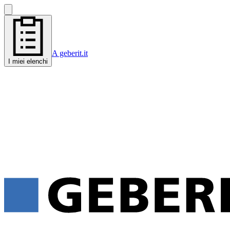
A geberit.it
I miei elenchi