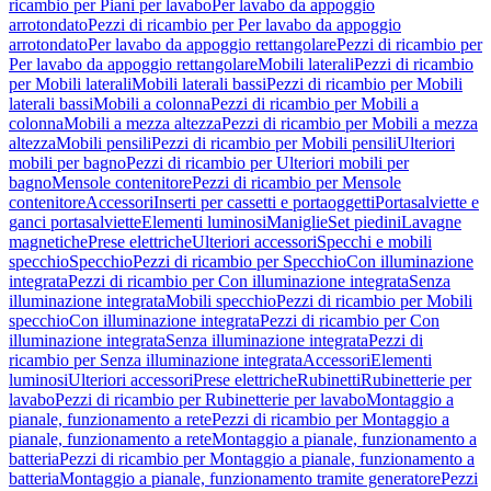
ricambio per Piani per lavabo
Per lavabo da appoggio
arrotondato
Pezzi di ricambio per Per lavabo da appoggio
arrotondato
Per lavabo da appoggio rettangolare
Pezzi di ricambio per
Per lavabo da appoggio rettangolare
Mobili laterali
Pezzi di ricambio
per Mobili laterali
Mobili laterali bassi
Pezzi di ricambio per Mobili
laterali bassi
Mobili a colonna
Pezzi di ricambio per Mobili a
colonna
Mobili a mezza altezza
Pezzi di ricambio per Mobili a mezza
altezza
Mobili pensili
Pezzi di ricambio per Mobili pensili
Ulteriori
mobili per bagno
Pezzi di ricambio per Ulteriori mobili per
bagno
Mensole contenitore
Pezzi di ricambio per Mensole
contenitore
Accessori
Inserti per cassetti e portaoggetti
Portasalviette e
ganci portasalviette
Elementi luminosi
Maniglie
Set piedini
Lavagne
magnetiche
Prese elettriche
Ulteriori accessori
Specchi e mobili
specchio
Specchio
Pezzi di ricambio per Specchio
Con illuminazione
integrata
Pezzi di ricambio per Con illuminazione integrata
Senza
illuminazione integrata
Mobili specchio
Pezzi di ricambio per Mobili
specchio
Con illuminazione integrata
Pezzi di ricambio per Con
illuminazione integrata
Senza illuminazione integrata
Pezzi di
ricambio per Senza illuminazione integrata
Accessori
Elementi
luminosi
Ulteriori accessori
Prese elettriche
Rubinetti
Rubinetterie per
lavabo
Pezzi di ricambio per Rubinetterie per lavabo
Montaggio a
pianale, funzionamento a rete
Pezzi di ricambio per Montaggio a
pianale, funzionamento a rete
Montaggio a pianale, funzionamento a
batteria
Pezzi di ricambio per Montaggio a pianale, funzionamento a
batteria
Montaggio a pianale, funzionamento tramite generatore
Pezzi