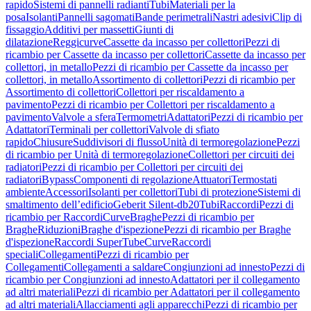
rapido
Sistemi di pannelli radianti
Tubi
Materiali per la
posa
Isolanti
Pannelli sagomati
Bande perimetrali
Nastri adesivi
Clip di
fissaggio
Additivi per massetti
Giunti di
dilatazione
Reggicurve
Cassette da incasso per collettori
Pezzi di
ricambio per Cassette da incasso per collettori
Cassette da incasso per
collettori, in metallo
Pezzi di ricambio per Cassette da incasso per
collettori, in metallo
Assortimento di collettori
Pezzi di ricambio per
Assortimento di collettori
Collettori per riscaldamento a
pavimento
Pezzi di ricambio per Collettori per riscaldamento a
pavimento
Valvole a sfera
Termometri
Adattatori
Pezzi di ricambio per
Adattatori
Terminali per collettori
Valvole di sfiato
rapido
Chiusure
Suddivisori di flusso
Unità di termoregolazione
Pezzi
di ricambio per Unità di termoregolazione
Collettori per circuiti dei
radiatori
Pezzi di ricambio per Collettori per circuiti dei
radiatori
Bypass
Componenti di regolazione
Attuatori
Termostati
ambiente
Accessori
Isolanti per collettori
Tubi di protezione
Sistemi di
smaltimento dell’edificio
Geberit Silent-db20
Tubi
Raccordi
Pezzi di
ricambio per Raccordi
Curve
Braghe
Pezzi di ricambio per
Braghe
Riduzioni
Braghe d'ispezione
Pezzi di ricambio per Braghe
d'ispezione
Raccordi SuperTube
Curve
Raccordi
speciali
Collegamenti
Pezzi di ricambio per
Collegamenti
Collegamenti a saldare
Congiunzioni ad innesto
Pezzi di
ricambio per Congiunzioni ad innesto
Adattatori per il collegamento
ad altri materiali
Pezzi di ricambio per Adattatori per il collegamento
ad altri materiali
Allacciamenti agli apparecchi
Pezzi di ricambio per