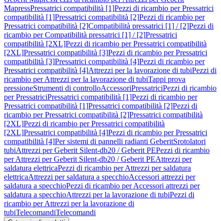
Mapress
Pressatrici compatibilità [1]
Pezzi di ricambio per Pressatrici
compatibilità [1]
Pressatrici compatibilità [2]
Pezzi di ricambio per
Pressatrici compatibilità [2]
Compatibilità pressatrici [1] / [2]
Pezzi di
ricambio per Compatibilità pressatrici [1] / [2]
Pressatrici
compatibilità [2XL]
Pezzi di ricambio per Pressatrici compatibilità
[2XL]
Pressatrici compatibilità [3]
Pezzi di ricambio per Pressatrici
compatibilità [3]
Pressatrici compatibilità [4]
Pezzi di ricambio per
Pressatrici compatibilità [4]
Attrezzi per la lavorazione di tubi
Pezzi di
ricambio per Attrezzi per la lavorazione di tubi
Tappi prova
pressione
Strumenti di controllo
Accessori
Pressatrici
Pezzi di ricambio
per Pressatrici
Pressatrici compatibilità [1]
Pezzi di ricambio per
Pressatrici compatibilità [1]
Pressatrici compatibilità [2]
Pezzi di
ricambio per Pressatrici compatibilità [2]
Pressatrici compatibilità
[2XL]
Pezzi di ricambio per Pressatrici compatibilità
[2XL]
Pressatrici compatibilità [4]
Pezzi di ricambio per Pressatrici
compatibilità [4]
Per sistemi di pannelli radianti Geberit
Srotolatori
tubi
Attrezzi per Geberit Silent-db20 / Geberit PE
Pezzi di ricambio
per Attrezzi per Geberit Silent-db20 / Geberit PE
Attrezzi per
saldatura elettrica
Pezzi di ricambio per Attrezzi per saldatura
elettrica
Attrezzi per saldatura a specchio
Accessori attrezzi per
saldatura a specchio
Pezzi di ricambio per Accessori attrezzi per
saldatura a specchio
Attrezzi per la lavorazione di tubi
Pezzi di
ricambio per Attrezzi per la lavorazione di
tubi
Telecomandi
Telecomandi