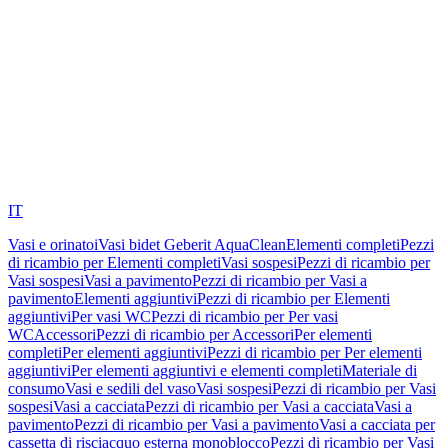
IT
Vasi e orinatoi
Vasi bidet Geberit AquaClean
Elementi completi
Pezzi
di ricambio per Elementi completi
Vasi sospesi
Pezzi di ricambio per
Vasi sospesi
Vasi a pavimento
Pezzi di ricambio per Vasi a
pavimento
Elementi aggiuntivi
Pezzi di ricambio per Elementi
aggiuntivi
Per vasi WC
Pezzi di ricambio per Per vasi
WC
Accessori
Pezzi di ricambio per Accessori
Per elementi
completi
Per elementi aggiuntivi
Pezzi di ricambio per Per elementi
aggiuntivi
Per elementi aggiuntivi e elementi completi
Materiale di
consumo
Vasi e sedili del vaso
Vasi sospesi
Pezzi di ricambio per Vasi
sospesi
Vasi a cacciata
Pezzi di ricambio per Vasi a cacciata
Vasi a
pavimento
Pezzi di ricambio per Vasi a pavimento
Vasi a cacciata per
cassetta di risciacquo esterna monoblocco
Pezzi di ricambio per Vasi