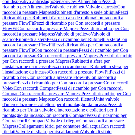
con dispositivo antiristagno
Sensori
Cavi
Alimentatori
Pezzi di
ricambio per Alimentatori
Valvole e rubinetti
Valvole d'arresto
Con
raccordi a pressare Mapress
Rubinetti d'arresto a sede obliqua
Pezzi
di ricambio per Rubinetti d'arresto a sede obliqua
Con raccordi a
pressare FlowFit
Pezzi di ricambio per Con raccordi a pressare
FlowFit
Con raccordi a pressare Mapress
Pezzi di ricambio per Con
raccordi a pressare Mapress
Valvole di prelievo
Valvole di
scarico
Rubinetti a sfera
Pezzi di ricambio per Rubinetti a sfera
Con
raccordi a pressare FlowFit
Pezzi di ricambio per Con raccordi a
pressare FlowFit
Con raccordi a pressare
Pezzi di ricambio per Con
raccordi a pressare
Con raccordi a pressare Mapress
Pezzi di ricambio
per Con raccordi a pressare Mapress
Rubinetti a sfera per
l'installazione da incasso
Pezzi di ricambio per Rubinetti a sfera per
l'installazione da incasso
Con raccordi a pressare FlowFit
Pezzi di
ricambio per Con raccordi a pressare FlowFit
Con raccordi a
pressare
Pezzi di ricambio per Con raccordi a pressare
Con raccordi
Volex
Con raccordi Compact
Pezzi di ricambio per Con raccordi
Compact
Con raccordi a pressare Mapress
Pezzi di ricambio per Con
raccordi a pressare Mapress
Con raccordi filettati
Unità valvole
d'intercettazione e collettori per il montaggio da incasso
Pezzi di
ricambio per Unità valvole d'intercettazione e collettori per il
montaggio da incasso
Con raccordi Compact
Pezzi di ricambio per
Con raccordi Compact
Valvole di ritegno
Con raccordi a pressare
Mapress
Collegamenti idrici per contatore dell'acqua
Con raccordi
filettati
Valvole di sfiato per riscaldamento
Valvole di sfiato