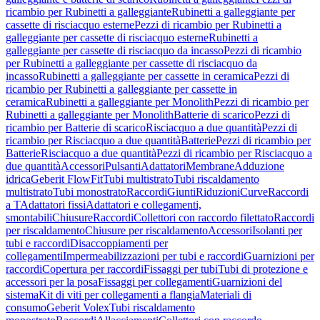
ricambio per Rubinetti a galleggiante
Rubinetti a galleggiante per
cassette di risciacquo esterne
Pezzi di ricambio per Rubinetti a
galleggiante per cassette di risciacquo esterne
Rubinetti a
galleggiante per cassette di risciacquo da incasso
Pezzi di ricambio
per Rubinetti a galleggiante per cassette di risciacquo da
incasso
Rubinetti a galleggiante per cassette in ceramica
Pezzi di
ricambio per Rubinetti a galleggiante per cassette in
ceramica
Rubinetti a galleggiante per Monolith
Pezzi di ricambio per
Rubinetti a galleggiante per Monolith
Batterie di scarico
Pezzi di
ricambio per Batterie di scarico
Risciacquo a due quantità
Pezzi di
ricambio per Risciacquo a due quantità
Batterie
Pezzi di ricambio per
Batterie
Risciacquo a due quantità
Pezzi di ricambio per Risciacquo a
due quantità
Accessori
Pulsanti
Adattatori
Membrane
Adduzione
idrica
Geberit FlowFit
Tubi multistrato
Tubi riscaldamento
multistrato
Tubi monostrato
Raccordi
Giunti
Riduzioni
Curve
Raccordi
a T
Adattatori fissi
Adattatori e collegamenti,
smontabili
Chiusure
Raccordi
Collettori con raccordo filettato
Raccordi
per riscaldamento
Chiusure per riscaldamento
Accessori
Isolanti per
tubi e raccordi
Disaccoppiamenti per
collegamenti
Impermeabilizzazioni per tubi e raccordi
Guarnizioni per
raccordi
Copertura per raccordi
Fissaggi per tubi
Tubi di protezione e
accessori per la posa
Fissaggi per collegamenti
Guarnizioni del
sistema
Kit di viti per collegamenti a flangia
Materiali di
consumo
Geberit Volex
Tubi riscaldamento