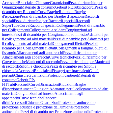
Accessori
Braccialetti
Chiusure
Guarnizioni
Pezzi di ricambio per
Guarnizioni
Materiale di consumo
Geberit PE
Tubi
Raccordi
Pezzi di
ricambio per Raccordi
Curve
Braghe
Riduzioni
Braghe
d'ispezione
Pezzi di ricambio per Braghe d'ispezione
Raccordi
speciali
Pezzi di ricambio per Raccordi speciali
Raccordi
SuperTube
Curve
Raccordi speciali
Collegamenti
Pezzi di ricambio
per Collegamenti
Collegamenti a saldare
Congiunzioni ad
innesto
Pezzi di ricambio per Congiunzioni ad innesto
Adattatori per
il collegamento ad altri materiali
Pezzi di ricambio per Adattatori per
il collegamento ad altri materiali
Collegamenti filettati
Pezzi di
ricambio per Collegamenti filettati
Collegamenti a flangia
Colletti di
fissaggio
Allacciamenti agli apparecchi
Pezzi di ricambio per
Allacciamenti agli apparecchi
Curve tecniche
Pezzi di ricambio per
Curve tecniche
Manicotti di raccordo
Pezzi di ricambio per Manicotti
di raccordo
Sifoni a chiocciola
Pezzi di ricambio per Sifoni a
chiocciola
Accessori
Braccialetti
Fissaggi per braccialetti
Canali
portanti
Chiusure
Guarnizioni
Protezioni cantiere
Materiali di
consumo
Geberit PP-
HT
Tubi
Raccordi
Curve
Diramazioni
Riduzioni
Braghe
d'ispezione
Aumenti
Giunzioni
Adattatori per il collegamento ad altri
materiali
Congiunzioni ad innesto
Allacciamenti agli
apparecchi
Curve tecniche
Raccordi
diritti
Accessori
Chiusure
Guarnizioni
Protezione antincendio,
protezione acustica e protezione dall'umidità
Protezione
antincendio
Pezzi di ricambio per Protezione antincendio
Protezione