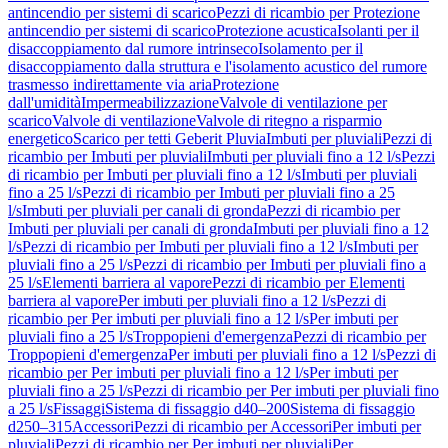
antincendio per sistemi di scarico
Pezzi di ricambio per Protezione
antincendio per sistemi di scarico
Protezione acustica
Isolanti per il
disaccoppiamento dal rumore intrinseco
Isolamento per il
disaccoppiamento dalla struttura e l'isolamento acustico del rumore
trasmesso indirettamente via aria
Protezione
dall'umidità
Impermeabilizzazione
Valvole di ventilazione per
scarico
Valvole di ventilazione
Valvole di ritegno a risparmio
energetico
Scarico per tetti Geberit Pluvia
Imbuti per pluviali
Pezzi di
ricambio per Imbuti per pluviali
Imbuti per pluviali fino a 12 l/s
Pezzi
di ricambio per Imbuti per pluviali fino a 12 l/s
Imbuti per pluviali
fino a 25 l/s
Pezzi di ricambio per Imbuti per pluviali fino a 25
l/s
Imbuti per pluviali per canali di gronda
Pezzi di ricambio per
Imbuti per pluviali per canali di gronda
Imbuti per pluviali fino a 12
l/s
Pezzi di ricambio per Imbuti per pluviali fino a 12 l/s
Imbuti per
pluviali fino a 25 l/s
Pezzi di ricambio per Imbuti per pluviali fino a
25 l/s
Elementi barriera al vapore
Pezzi di ricambio per Elementi
barriera al vapore
Per imbuti per pluviali fino a 12 l/s
Pezzi di
ricambio per Per imbuti per pluviali fino a 12 l/s
Per imbuti per
pluviali fino a 25 l/s
Troppopieni d'emergenza
Pezzi di ricambio per
Troppopieni d'emergenza
Per imbuti per pluviali fino a 12 l/s
Pezzi di
ricambio per Per imbuti per pluviali fino a 12 l/s
Per imbuti per
pluviali fino a 25 l/s
Pezzi di ricambio per Per imbuti per pluviali fino
a 25 l/s
Fissaggi
Sistema di fissaggio d40–200
Sistema di fissaggio
d250–315
Accessori
Pezzi di ricambio per Accessori
Per imbuti per
pluviali
Pezzi di ricambio per Per imbuti per pluviali
Per