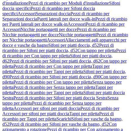
d'installazione
Pezzi di ricambio per Moduli d'installazione
Sifoni
doccia specifici
Pezzi di ricambio per Sifoni doccia
specifici
Accessori
Separazioni doccia
Pezzi di ricambio per
Separazioni doccia
Pareti laterali per docce walk-in
Pezzi di ricambio
per Pareti laterali per docce walk-in
Accessori
Pezzi di ricambio per
Accessori
Nicchie portaoggetti per docce
Pezzi di ricambio per
Nicchie portaoggetti per docce
Nicchie portaoggetti
Pezzi di ricambio
per Nicchie portaoggetti
Accessori
Allacciamenti agli apparecchi per
docce e vasche da bagno
Sifoni per piatti doccia, d52
Pezzi di
ricambio per Sifoni per piatti doccia, d52
Con tappo per piletta
Pezzi
di ricambio per Con tappo per piletta
Sifoni per piatti doccia,
d62
Pezzi di ricambio per Sifoni per piatti doccia, d62
Con tappo per
piletta
Pezzi di ricambio per Con tappo per piletta
Tappi per
piletta
Pezzi di ricambio per Tappi per piletta
Sifoni per piatti doccia,
d90
Pezzi di ricambio per Sifoni per piatti doccia, d90
Con tappo per
piletta
Pezzi di ricambio per Con tappo per piletta
Senza tappo per
piletta
Pezzi di ricambio per Senza tappo per piletta
Tappi per
piletta
Pezzi di ricambio per Tappi per piletta
Sifoni per piatti doccia
Sestra
Pezzi di ricambio per Sifoni per piatti doccia Sestra
Senza
tappo per piletta
Pezzi di ricambio per Senza tappo per
piletta
Accessori per sifoni per piatti doccia
Pezzi di ricambio per
Accessori per sifoni per piatti doccia
Tappi per piletta
Pezzi di
ricambio per Tappi per piletta
Scarichi
Sifoni per vasche da bagno,
d52
Pezzi di ricambio per Sifoni per vasche da bagno, d52
Con
azionamento a rotazione
Pezzi di ricambio per Con azionamento a