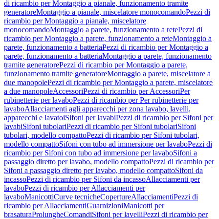
di ricambio per Montaggio a pianale, funzionamento tramite
generatore
Montaggio a pianale, miscelatore monocomando
Pezzi di
ricambio per Montaggio a pianale, miscelatore
monocomando
Montaggio a parete, funzionamento a rete
Pezzi di
ricambio per Montaggio a parete, funzionamento a rete
Montaggio a
parete, funzionamento a batteria
Pezzi di ricambio per Montaggio a
parete, funzionamento a batteria
Montaggio a parete, funzionamento
tramite generatore
Pezzi di ricambio per Montaggio a parete,
funzionamento tramite generatore
Montaggio a parete, miscelatore a
due manopole
Pezzi di ricambio per Montaggio a parete, miscelatore
a due manopole
Accessori
Pezzi di ricambio per Accessori
Per
rubinetterie per lavabo
Pezzi di ricambio per Per rubinetterie per
lavabo
Allacciamenti agli apparecchi per zona lavabo, lavelli,
apparecchi e lavatoi
Sifoni per lavabi
Pezzi di ricambio per Sifoni per
lavabi
Sifoni tubolari
Pezzi di ricambio per Sifoni tubolari
Sifoni
tubolari, modello compatto
Pezzi di ricambio per Sifoni tubolari,
modello compatto
Sifoni con tubo ad immersione per lavabo
Pezzi di
ricambio per Sifoni con tubo ad immersione per lavabo
Sifoni a
passaggio diretto per lavabo, modello compatto
Pezzi di ricambio per
Sifoni a passaggio diretto per lavabo, modello compatto
Sifoni da
incasso
Pezzi di ricambio per Sifoni da incasso
Allacciamenti per
lavabo
Pezzi di ricambio per Allacciamenti per
lavabo
Manicotti
Curve tecniche
Coperture
Allacciamenti
Pezzi di
ricambio per Allacciamenti
Guarnizioni
Manicotti per
brasatura
Prolunghe
Comandi
Sifoni per lavelli
Pezzi di ricambio per