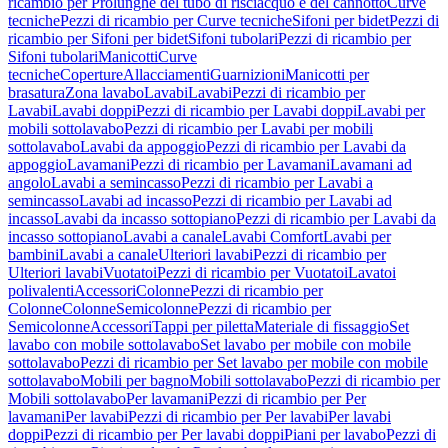
ricambio per Prolunghe del tubo di risciacquo e del cannotto
Curve
tecniche
Pezzi di ricambio per Curve tecniche
Sifoni per bidet
Pezzi di
ricambio per Sifoni per bidet
Sifoni tubolari
Pezzi di ricambio per
Sifoni tubolari
Manicotti
Curve
tecniche
Coperture
Allacciamenti
Guarnizioni
Manicotti per
brasatura
Zona lavabo
Lavabi
Lavabi
Pezzi di ricambio per
Lavabi
Lavabi doppi
Pezzi di ricambio per Lavabi doppi
Lavabi per
mobili sottolavabo
Pezzi di ricambio per Lavabi per mobili
sottolavabo
Lavabi da appoggio
Pezzi di ricambio per Lavabi da
appoggio
Lavamani
Pezzi di ricambio per Lavamani
Lavamani ad
angolo
Lavabi a semincasso
Pezzi di ricambio per Lavabi a
semincasso
Lavabi ad incasso
Pezzi di ricambio per Lavabi ad
incasso
Lavabi da incasso sottopiano
Pezzi di ricambio per Lavabi da
incasso sottopiano
Lavabi a canale
Lavabi Comfort
Lavabi per
bambini
Lavabi a canale
Ulteriori lavabi
Pezzi di ricambio per
Ulteriori lavabi
Vuotatoi
Pezzi di ricambio per Vuotatoi
Lavatoi
polivalenti
Accessori
Colonne
Pezzi di ricambio per
Colonne
Colonne
Semicolonne
Pezzi di ricambio per
Semicolonne
Accessori
Tappi per piletta
Materiale di fissaggio
Set
lavabo con mobile sottolavabo
Set lavabo per mobile con mobile
sottolavabo
Pezzi di ricambio per Set lavabo per mobile con mobile
sottolavabo
Mobili per bagno
Mobili sottolavabo
Pezzi di ricambio per
Mobili sottolavabo
Per lavamani
Pezzi di ricambio per Per
lavamani
Per lavabi
Pezzi di ricambio per Per lavabi
Per lavabi
doppi
Pezzi di ricambio per Per lavabi doppi
Piani per lavabo
Pezzi di