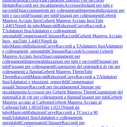
monostrato
Raccordi
Allacciamenti
Collettori con raccordo
filettato
Raccordi per riscaldamento
Accessori
Isolanti per tubi e
raccordi
Disaccoppiamenti per collegamenti
Impermeabilizzazioni per
tubi e raccordi
Fissaggi per tubi
Fissaggi per collegamenti
Geberit
Mapress Acciaio Inox
Geberit Mapress Acciaio Inox
Tubi
1.4401
Nippli da tubo
Manicotti
Riduzioni
Curve
Raccordi a
T
Adattatori fissi
Adattatori e collegamenti,
smontabili
Compensatori
Chiusure
Raccordi
Geberit Mapress Acciaio
Inox, gas
Tubi 1.4401
Nippli da
tubo
Manicotti
Riduzioni
Curve
Raccordi a T
Adattatori fissi
Adattatori
e collegamenti, smontabili
Chiusure
Raccordi
Accessori Geberit
Mapress Acciaio Inox
Disaccoppiamenti per
collegamenti
Impermeabilizzazioni per tubi e raccordi
Fissaggi per
tubi
Fissaggi per collegamenti
Guarnizioni del sistema
Kit di viti per
collegamenti a flangia
Geberit Mapress Therm
Tubi
Therm
Raccordi
Manicotti
Riduzioni
Curve
Raccordi a T
Adattatori
fissi
Adattatori e giunzioni, removibili
Compensatori
assiali
Chiusure
Raccordi per riscaldamento
Chiusure per
riscaldamento
Accessori per Geberit Mapress Therm
Guarnizioni del
sistema
Kit di viti per collegamenti a flangia
Fissaggi per tubi
Geberit
Mapress acciaio al Carbonio
Geberit Mapress Acciaio al
Carbonio
Tubi 1.0034
Tubi 1.0215
Nippli da
tubo
Manicotti
Riduzioni
Curve
Raccordi a T
Croci a 90
gradi
Adattatori fissi
Adattatori e collegamenti,
smontabili
Compensatori
Chiusure
Raccordi per