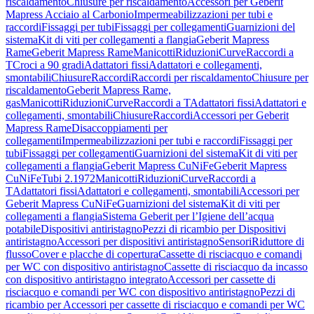
riscaldamento
Chiusure per riscaldamento
Accessori per Geberit
Mapress Acciaio al Carbonio
Impermeabilizzazioni per tubi e
raccordi
Fissaggi per tubi
Fissaggi per collegamenti
Guarnizioni del
sistema
Kit di viti per collegamenti a flangia
Geberit Mapress
Rame
Geberit Mapress Rame
Manicotti
Riduzioni
Curve
Raccordi a
T
Croci a 90 gradi
Adattatori fissi
Adattatori e collegamenti,
smontabili
Chiusure
Raccordi
Raccordi per riscaldamento
Chiusure per
riscaldamento
Geberit Mapress Rame,
gas
Manicotti
Riduzioni
Curve
Raccordi a T
Adattatori fissi
Adattatori e
collegamenti, smontabili
Chiusure
Raccordi
Accessori per Geberit
Mapress Rame
Disaccoppiamenti per
collegamenti
Impermeabilizzazioni per tubi e raccordi
Fissaggi per
tubi
Fissaggi per collegamenti
Guarnizioni del sistema
Kit di viti per
collegamenti a flangia
Geberit Mapress CuNiFe
Geberit Mapress
CuNiFe
Tubi 2.1972
Manicotti
Riduzioni
Curve
Raccordi a
T
Adattatori fissi
Adattatori e collegamenti, smontabili
Accessori per
Geberit Mapress CuNiFe
Guarnizioni del sistema
Kit di viti per
collegamenti a flangia
Sistema Geberit per l’Igiene dell’acqua
potabile
Dispositivi antiristagno
Pezzi di ricambio per Dispositivi
antiristagno
Accessori per dispositivi antiristagno
Sensori
Riduttore di
flusso
Cover e placche di copertura
Cassette di risciacquo e comandi
per WC con dispositivo antiristagno
Cassette di risciacquo da incasso
con dispositivo antiristagno integrato
Accessori per cassette di
risciacquo e comandi per WC con dispositivo antiristagno
Pezzi di
ricambio per Accessori per cassette di risciacquo e comandi per WC