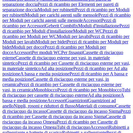
separazione doccia
Pezzi di ricambio per Elementi per pareti di
separazione doccia
Moduli per rubinetti
Pezzi di ricambio per Moduli
per rubinetti
Moduli per carichi agenti sulle mensole
Pezzi di ricambio
per Moduli per carichi agenti sulle mensole
Accessori
Pezzi di
ricambio per Accessori
Geberit Combifix
Moduli d'installazione
Pezzi
di ricambio per Moduli d'installazione
Moduli per WC
Pezzi di
ricambio per Moduli per WC
Moduli per lavabi
Pezzi di ricambio per
Moduli per lavabi
Moduli per bidet
Pezzi di ricambio per Moduli per
bidet
Moduli per docce
Pezzi di ricambio per Moduli per
docce
Accessori
Per moduli WC
Per fissaggi
Cassette di risciacquo
esterne
Cassette di risciacquo esterne per vasi, in materiale
sintetico
Pezzi di ricambio per Cassette di risciacquo esterne per vasi,
in materiale sintetico
Ad alta posizione
Pezzi di ricambio per Ad alta
posizione
A bassa e media posizione
Pezzi di ricambio per A bassa e
media posizione
Cassette di risciacquo esterne per vasi, in
ceramica
Pezzi di ricambio per Cassette di risciacquo esterne per
vasi, in ceramica
Monoblocco
Pezzi di ricambio per Monoblocco
Tubi
di risciacquo per cassette di risciacquo esterne
Ad alta posizione
A
bassa e media posizione
Accessori
Guarnizioni
Guarnizioni ad
anello
Nippli, rosoni e riduttori di flusso
Materiali di consumo
Cassette
di risciacquo da incasso
Cassette di risciacquo da incasso Sigma
Pezzi
di ricambio per Cassette di risciacquo da incasso Sigma
Cassette di
risciacquo da incasso Omega
Pezzi di ricambio per Cassette di
risciacquo da incasso Omega
Tubi di risciacquo
Accessori
Rubinetti a
galleggiante e batterie di scarico
Rubinetti a galleggiante
Pezzi di