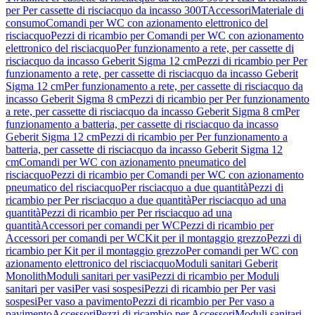
per Per cassette di risciacquo da incasso 300T
Accessori
Materiale di
consumo
Comandi per WC con azionamento elettronico del
risciacquo
Pezzi di ricambio per Comandi per WC con azionamento
elettronico del risciacquo
Per funzionamento a rete, per cassette di
risciacquo da incasso Geberit Sigma 12 cm
Pezzi di ricambio per Per
funzionamento a rete, per cassette di risciacquo da incasso Geberit
Sigma 12 cm
Per funzionamento a rete, per cassette di risciacquo da
incasso Geberit Sigma 8 cm
Pezzi di ricambio per Per funzionamento
a rete, per cassette di risciacquo da incasso Geberit Sigma 8 cm
Per
funzionamento a batteria, per cassette di risciacquo da incasso
Geberit Sigma 12 cm
Pezzi di ricambio per Per funzionamento a
batteria, per cassette di risciacquo da incasso Geberit Sigma 12
cm
Comandi per WC con azionamento pneumatico del
risciacquo
Pezzi di ricambio per Comandi per WC con azionamento
pneumatico del risciacquo
Per risciacquo a due quantità
Pezzi di
ricambio per Per risciacquo a due quantità
Per risciacquo ad una
quantità
Pezzi di ricambio per Per risciacquo ad una
quantità
Accessori per comandi per WC
Pezzi di ricambio per
Accessori per comandi per WC
Kit per il montaggio grezzo
Pezzi di
ricambio per Kit per il montaggio grezzo
Per comandi per WC con
azionamento elettronico del risciacquo
Moduli sanitari Geberit
Monolith
Moduli sanitari per vasi
Pezzi di ricambio per Moduli
sanitari per vasi
Per vasi sospesi
Pezzi di ricambio per Per vasi
sospesi
Per vaso a pavimento
Pezzi di ricambio per Per vaso a
pavimento
Accessori
Pezzi di ricambio per Accessori
Moduli sanitari