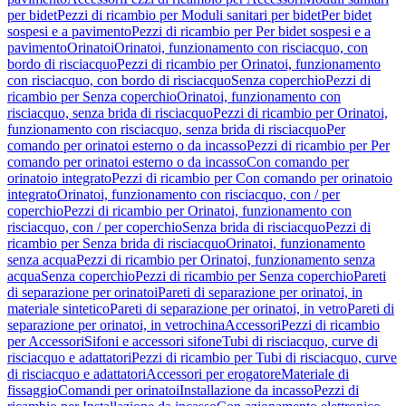
per bidet
Pezzi di ricambio per Moduli sanitari per bidet
Per bidet
sospesi e a pavimento
Pezzi di ricambio per Per bidet sospesi e a
pavimento
Orinatoi
Orinatoi, funzionamento con risciacquo, con
bordo di risciacquo
Pezzi di ricambio per Orinatoi, funzionamento
con risciacquo, con bordo di risciacquo
Senza coperchio
Pezzi di
ricambio per Senza coperchio
Orinatoi, funzionamento con
risciacquo, senza brida di risciacquo
Pezzi di ricambio per Orinatoi,
funzionamento con risciacquo, senza brida di risciacquo
Per
comando per orinatoi esterno o da incasso
Pezzi di ricambio per Per
comando per orinatoi esterno o da incasso
Con comando per
orinatoio integrato
Pezzi di ricambio per Con comando per orinatoio
integrato
Orinatoi, funzionamento con risciacquo, con / per
coperchio
Pezzi di ricambio per Orinatoi, funzionamento con
risciacquo, con / per coperchio
Senza brida di risciacquo
Pezzi di
ricambio per Senza brida di risciacquo
Orinatoi, funzionamento
senza acqua
Pezzi di ricambio per Orinatoi, funzionamento senza
acqua
Senza coperchio
Pezzi di ricambio per Senza coperchio
Pareti
di separazione per orinatoi
Pareti di separazione per orinatoi, in
materiale sintetico
Pareti di separazione per orinatoi, in vetro
Pareti di
separazione per orinatoi, in vetrochina
Accessori
Pezzi di ricambio
per Accessori
Sifoni e accessori sifone
Tubi di risciacquo, curve di
risciacquo e adattatori
Pezzi di ricambio per Tubi di risciacquo, curve
di risciacquo e adattatori
Accessori per erogatore
Materiale di
fissaggio
Comandi per orinatoi
Installazione da incasso
Pezzi di