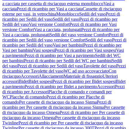
a cacciata per cassetta di risciacquo esterna monoblocco
Vasi a
cacciata
Pezzi di ricambio per Vasi a cacciata
Cassette di risciacquo
esterne per vasi, in vetrochina
Monoblocco
Sedili del vaso
Pezzi di
ricambio per Sedili del vaso
Sedili del vaso
Pezzi di ricambio per
Sedili del vaso
Vasi versione Comfort
Pezzi di ricambio per Vasi
versione Comfort
Vasi a cacciata, prolungati
Pezzi di ricambio per
Vasi a cacciata, prolungati
Sedili del vaso versione Comfort
Pezzi di
ricambio per Sedili del vaso versione Comfort
Sedili del vaso
Pezzi di
ricambio per Sedili del vaso
Vasi per bambini
Pezzi di ricambio per
Vasi per bambini
Vasi sospesi
Pezzi di ricambio per Vasi sospesi
Vasi
a pavimento
Pezzi di ricambio per Vasi a pavimento
Sedili del WC
per bambini
Pezzi di ricambio per Sedili del WC per bambini
Sedili
del vaso
Pezzi di ricambio per Sedili del vaso
Tavolette del vaso
Pezzi
di ricambio per Tavolette del vaso
WC ad uso accovacciato
Con
risciacquo
Accessori
Allacciamenti
Materiale di fissaggio
Ulteriori
accessori
Bidet
Bidet sospesi
Pezzi di ricambio per Bidet sospesi
Bidet
a pavimento
Pezzi di ricambio per Bidet a pavimento
Accessori
Pezzi
di ricambio per Accessori
Placche di comando e comandi per
WC
Placche di comando
Pezzi di ricambio per Placche di
comando
Per cassette di risciacquo da incasso Sigma
Pezzi di
ricambio per Per cassette di risciacquo da incasso Sigma
Per cassette
di risciacquo da incasso Omega
Pezzi di ricambio per Per cassette di
risciacquo da incasso Omega
Per cassette di risciacquo da incasso
Twinline
Pezzi di ricambio per Per cassette di risciacquo da incasso
Twinline
Per cassette di risciacquo da incasso 300T
Pezzi di ricambio