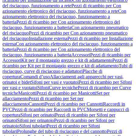
ricambio per Installazione da incasso
Con azionamento elettronico
del risciacquo, funzionamento a rete
Pezzi di ricambio per Con
azionamento elettronico del risciacquo, funzionamento a rete
Con
azionamento elettronico del risciacquo, funzionamento a
batteria
Pezzi di ricambio per Con azionamento elettronico del
risciacquo, funzionamento a batteria
Con azionamento pneumatico
del risciacquo
Pezzi di ricambio per Con azionamento pneumatico
del risciacquo
Installazione esterna
Pezzi di ricambio per Installazione
esterna
Con azionamento elettronico del risciacquo, funzionamento a
batteria
Pezzi di ricambio per Con azionamento elettronico del
risciacquo, funzionamento a batteria
Accessori
Pezzi di ricambio per
Accessori
Kit per il montaggio grezzo e kit di adattamento
Pezzi di
ricambio per Kit per il montaggio grezzo e kit di adattamento
Tubi di
risciacquo, curve di risciacquo e adattatori
Placche di
copertura
Comandi d’uso
Allacciamenti agli apparecchi per vasi,
orinatoi e bidet
Sifoni per vasi e vuotatoi
Pezzi di ricambio per Sifoni
per vasi e vuotatoi
Sifoni
Curve tecniche
Pezzi di ricambio per Curve
tecniche
Manicotti
Pezzi di ricambio per Manicotti
Set per
allacciamento
Pezzi di ricambio per Set per
allacciamento
Cannotti
Pezzi di ricambio per Cannotti
Raccordi in
PVC
Pezzi di ricambio per Raccordi in PVC
Morsetti e cappucci di
copertura
Sifoni per orinatoi
Pezzi di ricambio per Sifoni per
orinatoi
Sifoni per orinatoio
Pezzi di ricambio per Sifoni per
orinatoio
Sifoni tubolari
Pezzi di ricambio per Sifoni
tubolari
Prolunghe del tubo di risciacquo e del cannotto
Pezzi di