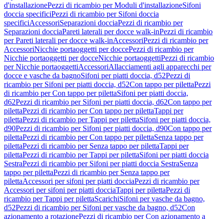
d'installazione
Pezzi di ricambio per Moduli d'installazione
Sifoni
doccia specifici
Pezzi di ricambio per Sifoni doccia
specifici
Accessori
Separazioni doccia
Pezzi di ricambio per
Separazioni doccia
Pareti laterali per docce walk-in
Pezzi di ricambio
per Pareti laterali per docce walk-in
Accessori
Pezzi di ricambio per
Accessori
Nicchie portaoggetti per docce
Pezzi di ricambio per
Nicchie portaoggetti per docce
Nicchie portaoggetti
Pezzi di ricambio
per Nicchie portaoggetti
Accessori
Allacciamenti agli apparecchi per
docce e vasche da bagno
Sifoni per piatti doccia, d52
Pezzi di
ricambio per Sifoni per piatti doccia, d52
Con tappo per piletta
Pezzi
di ricambio per Con tappo per piletta
Sifoni per piatti doccia,
d62
Pezzi di ricambio per Sifoni per piatti doccia, d62
Con tappo per
piletta
Pezzi di ricambio per Con tappo per piletta
Tappi per
piletta
Pezzi di ricambio per Tappi per piletta
Sifoni per piatti doccia,
d90
Pezzi di ricambio per Sifoni per piatti doccia, d90
Con tappo per
piletta
Pezzi di ricambio per Con tappo per piletta
Senza tappo per
piletta
Pezzi di ricambio per Senza tappo per piletta
Tappi per
piletta
Pezzi di ricambio per Tappi per piletta
Sifoni per piatti doccia
Sestra
Pezzi di ricambio per Sifoni per piatti doccia Sestra
Senza
tappo per piletta
Pezzi di ricambio per Senza tappo per
piletta
Accessori per sifoni per piatti doccia
Pezzi di ricambio per
Accessori per sifoni per piatti doccia
Tappi per piletta
Pezzi di
ricambio per Tappi per piletta
Scarichi
Sifoni per vasche da bagno,
d52
Pezzi di ricambio per Sifoni per vasche da bagno, d52
Con
azionamento a rotazione
Pezzi di ricambio per Con azionamento a