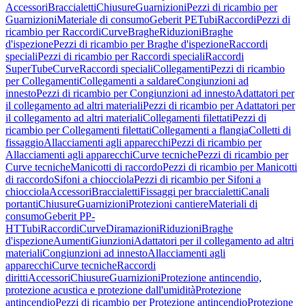
Accessori
Braccialetti
Chiusure
Guarnizioni
Pezzi di ricambio per
Guarnizioni
Materiale di consumo
Geberit PE
Tubi
Raccordi
Pezzi di
ricambio per Raccordi
Curve
Braghe
Riduzioni
Braghe
d'ispezione
Pezzi di ricambio per Braghe d'ispezione
Raccordi
speciali
Pezzi di ricambio per Raccordi speciali
Raccordi
SuperTube
Curve
Raccordi speciali
Collegamenti
Pezzi di ricambio
per Collegamenti
Collegamenti a saldare
Congiunzioni ad
innesto
Pezzi di ricambio per Congiunzioni ad innesto
Adattatori per
il collegamento ad altri materiali
Pezzi di ricambio per Adattatori per
il collegamento ad altri materiali
Collegamenti filettati
Pezzi di
ricambio per Collegamenti filettati
Collegamenti a flangia
Colletti di
fissaggio
Allacciamenti agli apparecchi
Pezzi di ricambio per
Allacciamenti agli apparecchi
Curve tecniche
Pezzi di ricambio per
Curve tecniche
Manicotti di raccordo
Pezzi di ricambio per Manicotti
di raccordo
Sifoni a chiocciola
Pezzi di ricambio per Sifoni a
chiocciola
Accessori
Braccialetti
Fissaggi per braccialetti
Canali
portanti
Chiusure
Guarnizioni
Protezioni cantiere
Materiali di
consumo
Geberit PP-
HT
Tubi
Raccordi
Curve
Diramazioni
Riduzioni
Braghe
d'ispezione
Aumenti
Giunzioni
Adattatori per il collegamento ad altri
materiali
Congiunzioni ad innesto
Allacciamenti agli
apparecchi
Curve tecniche
Raccordi
diritti
Accessori
Chiusure
Guarnizioni
Protezione antincendio,
protezione acustica e protezione dall'umidità
Protezione
antincendio
Pezzi di ricambio per Protezione antincendio
Protezione