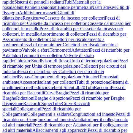
rapido
Sistemi di pannelli radianti
Tubi
Materiali per la
posa
Isolanti
Pannelli sagomati
Bande perimetrali
Nastri adesivi
Clip di
fissaggio
Additivi per massetti
Giunti di
dilatazione
Reggicurve
Cassette da incasso per collettori
Pezzi di
ricambio per Cassette da incasso per collettori
Cassette da incasso per
collettori, in metallo
Pezzi di ricambio per Cassette da incasso per
collettori, in metallo
Assortimento di collettori
Pezzi di ricambio per
Assortimento di collettori
Collettori per riscaldamento a
pavimento
Pezzi di ricambio per Collettori per riscaldamento a
pavimento
Valvole a sfera
Termometri
Adattatori
Pezzi di ricambio per
Adattatori
Terminali per collettori
Valvole di sfiato
rapido
Chiusure
Suddivisori di flusso
Unità di termoregolazione
Pezzi
di ricambio per Unità di termoregolazione
Collettori per circuiti dei
radiatori
Pezzi di ricambio per Collettori per circuiti dei
radiatori
Bypass
Componenti di regolazione
Attuatori
Termostati
ambiente
Accessori
Isolanti per collettori
Tubi di protezione
Sistemi di
smaltimento dell’edificio
Geberit Silent-db20
Tubi
Raccordi
Pezzi di
ricambio per Raccordi
Curve
Braghe
Pezzi di ricambio per
Braghe
Riduzioni
Braghe d'ispezione
Pezzi di ricambio per Braghe
d'ispezione
Raccordi SuperTube
Curve
Raccordi
speciali
Collegamenti
Pezzi di ricambio per
Collegamenti
Collegamenti a saldare
Congiunzioni ad innesto
Pezzi di
ricambio per Congiunzioni ad innesto
Adattatori per il collegamento
ad altri materiali
Pezzi di ricambio per Adattatori per il collegamento
ad altri materiali
Allacciamenti agli apparecchi
Pezzi di ricambio per