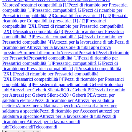
Mapress
Pressatrici compatibilità [1]
Pezzi di ricambio per Pressatrici
compatibilità [1]
Pressatrici compatibilità [2]
Pezzi di ricambio per
Pressatrici compatibilità [2]
Compatibilità pressatrici [1] / [2]
Pezzi di
ricambio per Compatibilità pressatrici [1] / [2]
Pressatrici
compatibilità [2XL]
Pezzi di ricambio per Pressatrici compatibilità
[2XL]
Pressatrici compatibilità [3]
Pezzi di ricambio per Pressatrici
compatibilità [3]
Pressatrici compatibilità [4]
Pezzi di ricambio per
Pressatrici compatibilità [4]
Attrezzi per la lavorazione di tubi
Pezzi di
ricambio per Attrezzi per la lavorazione di tubi
Tappi prova
pressione
Strumenti di controllo
Accessori
Pressatrici
Pezzi di ricambio
per Pressatrici
Pressatrici compatibilità [1]
Pezzi di ricambio per
Pressatrici compatibilità [1]
Pressatrici compatibilità [2]
Pezzi di
ricambio per Pressatrici compatibilità [2]
Pressatrici compatibilità
[2XL]
Pezzi di ricambio per Pressatrici compatibilità
[2XL]
Pressatrici compatibilità [4]
Pezzi di ricambio per Pressatrici
compatibilità [4]
Per sistemi di pannelli radianti Geberit
Srotolatori
tubi
Attrezzi per Geberit Silent-db20 / Geberit PE
Pezzi di ricambio
per Attrezzi per Geberit Silent-db20 / Geberit PE
Attrezzi per
saldatura elettrica
Pezzi di ricambio per Attrezzi per saldatura
elettrica
Attrezzi per saldatura a specchio
Accessori attrezzi per
saldatura a specchio
Pezzi di ricambio per Accessori attrezzi per
saldatura a specchio
Attrezzi per la lavorazione di tubi
Pezzi di
ricambio per Attrezzi per la lavorazione di
tubi
Telecomandi
Telecomandi