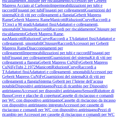
riscaldamento
Chiusure per riscaldamento
Accessori per Geberit
Mapress Acciaio al Carbonio
Impermeabilizzazioni per tubi e
raccordi
Fissaggi per tubi
Fissaggi per collegamenti
Guarnizioni del
sistema
Kit di viti per collegamenti a flangia
Geberit Mapress
Rame
Geberit Mapress Rame
Manicotti
Riduzioni
Curve
Raccordi a
T
Croci a 90 gradi
Adattatori fissi
Adattatori e collegamenti,
smontabili
Chiusure
Raccordi
Raccordi per riscaldamento
Chiusure per
riscaldamento
Geberit Mapress Rame,
gas
Manicotti
Riduzioni
Curve
Raccordi a T
Adattatori fissi
Adattatori e
collegamenti, smontabili
Chiusure
Raccordi
Accessori per Geberit
Mapress Rame
Disaccoppiamenti per
collegamenti
Impermeabilizzazioni per tubi e raccordi
Fissaggi per
tubi
Fissaggi per collegamenti
Guarnizioni del sistema
Kit di viti per
collegamenti a flangia
Geberit Mapress CuNiFe
Geberit Mapress
CuNiFe
Tubi 2.1972
Manicotti
Riduzioni
Curve
Raccordi a
T
Adattatori fissi
Adattatori e collegamenti, smontabili
Accessori per
Geberit Mapress CuNiFe
Guarnizioni del sistema
Kit di viti per
collegamenti a flangia
Sistema Geberit per l’Igiene dell’acqua
potabile
Dispositivi antiristagno
Pezzi di ricambio per Dispositivi
antiristagno
Accessori per dispositivi antiristagno
Sensori
Riduttore di
flusso
Cover e placche di copertura
Cassette di risciacquo e comandi
per WC con dispositivo antiristagno
Cassette di risciacquo da incasso
con dispositivo antiristagno integrato
Accessori per cassette di
risciacquo e comandi per WC con dispositivo antiristagno
Pezzi di
ricambio per Accessori per cassette di risciacquo e comandi per WC