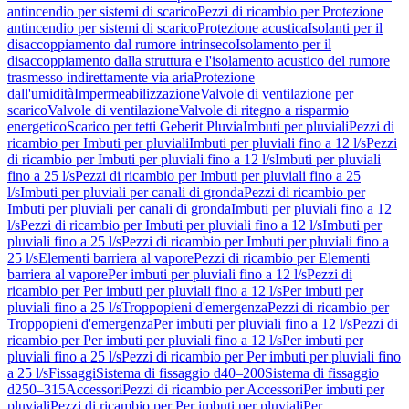
antincendio per sistemi di scarico
Pezzi di ricambio per Protezione
antincendio per sistemi di scarico
Protezione acustica
Isolanti per il
disaccoppiamento dal rumore intrinseco
Isolamento per il
disaccoppiamento dalla struttura e l'isolamento acustico del rumore
trasmesso indirettamente via aria
Protezione
dall'umidità
Impermeabilizzazione
Valvole di ventilazione per
scarico
Valvole di ventilazione
Valvole di ritegno a risparmio
energetico
Scarico per tetti Geberit Pluvia
Imbuti per pluviali
Pezzi di
ricambio per Imbuti per pluviali
Imbuti per pluviali fino a 12 l/s
Pezzi
di ricambio per Imbuti per pluviali fino a 12 l/s
Imbuti per pluviali
fino a 25 l/s
Pezzi di ricambio per Imbuti per pluviali fino a 25
l/s
Imbuti per pluviali per canali di gronda
Pezzi di ricambio per
Imbuti per pluviali per canali di gronda
Imbuti per pluviali fino a 12
l/s
Pezzi di ricambio per Imbuti per pluviali fino a 12 l/s
Imbuti per
pluviali fino a 25 l/s
Pezzi di ricambio per Imbuti per pluviali fino a
25 l/s
Elementi barriera al vapore
Pezzi di ricambio per Elementi
barriera al vapore
Per imbuti per pluviali fino a 12 l/s
Pezzi di
ricambio per Per imbuti per pluviali fino a 12 l/s
Per imbuti per
pluviali fino a 25 l/s
Troppopieni d'emergenza
Pezzi di ricambio per
Troppopieni d'emergenza
Per imbuti per pluviali fino a 12 l/s
Pezzi di
ricambio per Per imbuti per pluviali fino a 12 l/s
Per imbuti per
pluviali fino a 25 l/s
Pezzi di ricambio per Per imbuti per pluviali fino
a 25 l/s
Fissaggi
Sistema di fissaggio d40–200
Sistema di fissaggio
d250–315
Accessori
Pezzi di ricambio per Accessori
Per imbuti per
pluviali
Pezzi di ricambio per Per imbuti per pluviali
Per