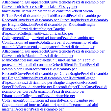
Allacciamenti agli apparecchi
Curve tecniche
Pezzi di ricambio per
Curve tecniche
Accessori
Braccialetti
Fissaggi per
braccialetti
Guarnizioni
Materiali di consumo
Geberit Silent-
PP
Tubi
Pezzi di ricambio per Tubi
Raccordi
Pezzi di ricambio per
Raccordi
Curve
Pezzi di ricambio per Curve
Braghe
Pezzi di ricambio
per Braghe
Riduzioni
Pezzi di ricambio per Riduzioni
Braghe
d'ispezione
Pezzi di ricambio per Braghe
d'ispezione
Collegamenti
Pezzi di ricambio per
Collegamenti
Congiunzioni ad innesto
Pezzi di ricambio per
Congiunzioni ad innesto
Adattatori per il collegamento ad altri
materiali
Allacciamenti agli apparecchi
Pezzi di ricambio per
Allacciamenti agli apparecchi
Curve tecniche
Pezzi di ricambio per
Curve tecniche
Manicotti
Pezzi di ricambio per
Manicotti
Accessori
Braccialetti
Chiusure
Guarnizioni
Tappi di
protezione
Materiali di consumo
Geberit Silent-Pro
Tubi
Pezzi di
ricambio per Tubi
Raccordi
Pezzi di ricambio per
Raccordi
Curve
Pezzi di ricambio per Curve
Braghe
Pezzi di ricambio
per Braghe
Riduzioni
Pezzi di ricambio per Riduzioni
Braghe
d'ispezione
Pezzi di ricambio per Braghe d'ispezione
Raccordi
SuperTube
Pezzi di ricambio per Raccordi SuperTube
Curve
Pezzi di
ricambio per Curve
Diramazioni
Pezzi di ricambio per
Diramazioni
Collegamenti
Pezzi di ricambio per
Collegamenti
Congiunzioni ad innesto
Pezzi di ricambio per
Congiunzioni ad innesto
Adattatori per il collegamento ad altri
materiali
Accessori
Pezzi di ricambio per