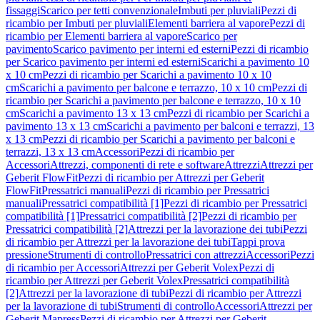
fissaggi
Scarico per tetti convenzionale
Imbuti per pluviali
Pezzi di
ricambio per Imbuti per pluviali
Elementi barriera al vapore
Pezzi di
ricambio per Elementi barriera al vapore
Scarico per
pavimento
Scarico pavimento per interni ed esterni
Pezzi di ricambio
per Scarico pavimento per interni ed esterni
Scarichi a pavimento 10
x 10 cm
Pezzi di ricambio per Scarichi a pavimento 10 x 10
cm
Scarichi a pavimento per balcone e terrazzo, 10 x 10 cm
Pezzi di
ricambio per Scarichi a pavimento per balcone e terrazzo, 10 x 10
cm
Scarichi a pavimento 13 x 13 cm
Pezzi di ricambio per Scarichi a
pavimento 13 x 13 cm
Scarichi a pavimento per balconi e terrazzi, 13
x 13 cm
Pezzi di ricambio per Scarichi a pavimento per balconi e
terrazzi, 13 x 13 cm
Accessori
Pezzi di ricambio per
Accessori
Attrezzi, componenti di rete e software
Attrezzi
Attrezzi per
Geberit FlowFit
Pezzi di ricambio per Attrezzi per Geberit
FlowFit
Pressatrici manuali
Pezzi di ricambio per Pressatrici
manuali
Pressatrici compatibilità [1]
Pezzi di ricambio per Pressatrici
compatibilità [1]
Pressatrici compatibilità [2]
Pezzi di ricambio per
Pressatrici compatibilità [2]
Attrezzi per la lavorazione dei tubi
Pezzi
di ricambio per Attrezzi per la lavorazione dei tubi
Tappi prova
pressione
Strumenti di controllo
Pressatrici con attrezzi
Accessori
Pezzi
di ricambio per Accessori
Attrezzi per Geberit Volex
Pezzi di
ricambio per Attrezzi per Geberit Volex
Pressatrici compatibilità
[2]
Attrezzi per la lavorazione di tubi
Pezzi di ricambio per Attrezzi
per la lavorazione di tubi
Strumenti di controllo
Accessori
Attrezzi per
Geberit Mapress
Pezzi di ricambio per Attrezzi per Geberit