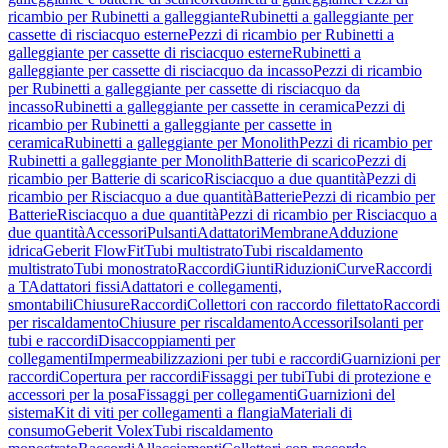
ricambio per Rubinetti a galleggiante
Rubinetti a galleggiante per
cassette di risciacquo esterne
Pezzi di ricambio per Rubinetti a
galleggiante per cassette di risciacquo esterne
Rubinetti a
galleggiante per cassette di risciacquo da incasso
Pezzi di ricambio
per Rubinetti a galleggiante per cassette di risciacquo da
incasso
Rubinetti a galleggiante per cassette in ceramica
Pezzi di
ricambio per Rubinetti a galleggiante per cassette in
ceramica
Rubinetti a galleggiante per Monolith
Pezzi di ricambio per
Rubinetti a galleggiante per Monolith
Batterie di scarico
Pezzi di
ricambio per Batterie di scarico
Risciacquo a due quantità
Pezzi di
ricambio per Risciacquo a due quantità
Batterie
Pezzi di ricambio per
Batterie
Risciacquo a due quantità
Pezzi di ricambio per Risciacquo a
due quantità
Accessori
Pulsanti
Adattatori
Membrane
Adduzione
idrica
Geberit FlowFit
Tubi multistrato
Tubi riscaldamento
multistrato
Tubi monostrato
Raccordi
Giunti
Riduzioni
Curve
Raccordi
a T
Adattatori fissi
Adattatori e collegamenti,
smontabili
Chiusure
Raccordi
Collettori con raccordo filettato
Raccordi
per riscaldamento
Chiusure per riscaldamento
Accessori
Isolanti per
tubi e raccordi
Disaccoppiamenti per
collegamenti
Impermeabilizzazioni per tubi e raccordi
Guarnizioni per
raccordi
Copertura per raccordi
Fissaggi per tubi
Tubi di protezione e
accessori per la posa
Fissaggi per collegamenti
Guarnizioni del
sistema
Kit di viti per collegamenti a flangia
Materiali di
consumo
Geberit Volex
Tubi riscaldamento