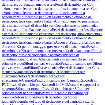
ricambio per Installazione da incasso
Con azionamento elettronico
del risciacquo, funzionamento a rete
Pezzi di ricambio per Con
azionamento elettronico del risciacquo, funzionamento a rete
Con
azionamento elettronico del risciacquo, funzionamento a
batteria
Pezzi di ricambio per Con azionamento elettronico del
risciacquo, funzionamento a batteria
Con azionamento pneumatico
del risciacquo
Pezzi di ricambio per Con azionamento pneumatico
del risciacquo
Installazione esterna
Pezzi di ricambio per Installazione
esterna
Con azionamento elettronico del risciacquo, funzionamento a
batteria
Pezzi di ricambio per Con azionamento elettronico del
risciacquo, funzionamento a batteria
Accessori
Pezzi di ricambio per
Accessori
Kit per il montaggio grezzo e kit di adattamento
Pezzi di
ricambio per Kit per il montaggio grezzo e kit di adattamento
Tubi di
risciacquo, curve di risciacquo e adattatori
Placche di
copertura
Comandi d’uso
Allacciamenti agli apparecchi per vasi,
orinatoi e bidet
Sifoni per vasi e vuotatoi
Pezzi di ricambio per Sifoni
per vasi e vuotatoi
Sifoni
Curve tecniche
Pezzi di ricambio per Curve
tecniche
Manicotti
Pezzi di ricambio per Manicotti
Set per
allacciamento
Pezzi di ricambio per Set per
allacciamento
Cannotti
Pezzi di ricambio per Cannotti
Raccordi in
PVC
Pezzi di ricambio per Raccordi in PVC
Morsetti e cappucci di
copertura
Sifoni per orinatoi
Pezzi di ricambio per Sifoni per
orinatoi
Sifoni per orinatoio
Pezzi di ricambio per Sifoni per
orinatoio
Sifoni tubolari
Pezzi di ricambio per Sifoni
tubolari
Prolunghe del tubo di risciacquo e del cannotto
Pezzi di