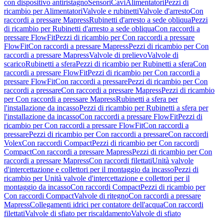
con dispositivo antiristagno
Sensori
Cavi
Alimentatori
Pezzi di
ricambio per Alimentatori
Valvole e rubinetti
Valvole d'arresto
Con
raccordi a pressare Mapress
Rubinetti d'arresto a sede obliqua
Pezzi
di ricambio per Rubinetti d'arresto a sede obliqua
Con raccordi a
pressare FlowFit
Pezzi di ricambio per Con raccordi a pressare
FlowFit
Con raccordi a pressare Mapress
Pezzi di ricambio per Con
raccordi a pressare Mapress
Valvole di prelievo
Valvole di
scarico
Rubinetti a sfera
Pezzi di ricambio per Rubinetti a sfera
Con
raccordi a pressare FlowFit
Pezzi di ricambio per Con raccordi a
pressare FlowFit
Con raccordi a pressare
Pezzi di ricambio per Con
raccordi a pressare
Con raccordi a pressare Mapress
Pezzi di ricambio
per Con raccordi a pressare Mapress
Rubinetti a sfera per
l'installazione da incasso
Pezzi di ricambio per Rubinetti a sfera per
l'installazione da incasso
Con raccordi a pressare FlowFit
Pezzi di
ricambio per Con raccordi a pressare FlowFit
Con raccordi a
pressare
Pezzi di ricambio per Con raccordi a pressare
Con raccordi
Volex
Con raccordi Compact
Pezzi di ricambio per Con raccordi
Compact
Con raccordi a pressare Mapress
Pezzi di ricambio per Con
raccordi a pressare Mapress
Con raccordi filettati
Unità valvole
d'intercettazione e collettori per il montaggio da incasso
Pezzi di
ricambio per Unità valvole d'intercettazione e collettori per il
montaggio da incasso
Con raccordi Compact
Pezzi di ricambio per
Con raccordi Compact
Valvole di ritegno
Con raccordi a pressare
Mapress
Collegamenti idrici per contatore dell'acqua
Con raccordi
filettati
Valvole di sfiato per riscaldamento
Valvole di sfiato