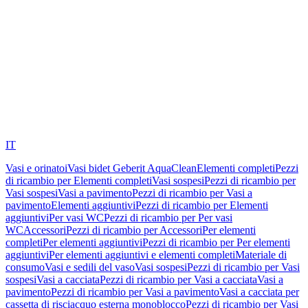
IT
Vasi e orinatoi
Vasi bidet Geberit AquaClean
Elementi completi
Pezzi
di ricambio per Elementi completi
Vasi sospesi
Pezzi di ricambio per
Vasi sospesi
Vasi a pavimento
Pezzi di ricambio per Vasi a
pavimento
Elementi aggiuntivi
Pezzi di ricambio per Elementi
aggiuntivi
Per vasi WC
Pezzi di ricambio per Per vasi
WC
Accessori
Pezzi di ricambio per Accessori
Per elementi
completi
Per elementi aggiuntivi
Pezzi di ricambio per Per elementi
aggiuntivi
Per elementi aggiuntivi e elementi completi
Materiale di
consumo
Vasi e sedili del vaso
Vasi sospesi
Pezzi di ricambio per Vasi
sospesi
Vasi a cacciata
Pezzi di ricambio per Vasi a cacciata
Vasi a
pavimento
Pezzi di ricambio per Vasi a pavimento
Vasi a cacciata per
cassetta di risciacquo esterna monoblocco
Pezzi di ricambio per Vasi