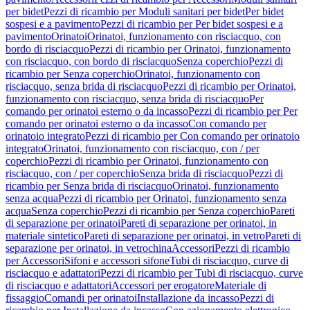
per bidet
Pezzi di ricambio per Moduli sanitari per bidet
Per bidet
sospesi e a pavimento
Pezzi di ricambio per Per bidet sospesi e a
pavimento
Orinatoi
Orinatoi, funzionamento con risciacquo, con
bordo di risciacquo
Pezzi di ricambio per Orinatoi, funzionamento
con risciacquo, con bordo di risciacquo
Senza coperchio
Pezzi di
ricambio per Senza coperchio
Orinatoi, funzionamento con
risciacquo, senza brida di risciacquo
Pezzi di ricambio per Orinatoi,
funzionamento con risciacquo, senza brida di risciacquo
Per
comando per orinatoi esterno o da incasso
Pezzi di ricambio per Per
comando per orinatoi esterno o da incasso
Con comando per
orinatoio integrato
Pezzi di ricambio per Con comando per orinatoio
integrato
Orinatoi, funzionamento con risciacquo, con / per
coperchio
Pezzi di ricambio per Orinatoi, funzionamento con
risciacquo, con / per coperchio
Senza brida di risciacquo
Pezzi di
ricambio per Senza brida di risciacquo
Orinatoi, funzionamento
senza acqua
Pezzi di ricambio per Orinatoi, funzionamento senza
acqua
Senza coperchio
Pezzi di ricambio per Senza coperchio
Pareti
di separazione per orinatoi
Pareti di separazione per orinatoi, in
materiale sintetico
Pareti di separazione per orinatoi, in vetro
Pareti di
separazione per orinatoi, in vetrochina
Accessori
Pezzi di ricambio
per Accessori
Sifoni e accessori sifone
Tubi di risciacquo, curve di
risciacquo e adattatori
Pezzi di ricambio per Tubi di risciacquo, curve
di risciacquo e adattatori
Accessori per erogatore
Materiale di
fissaggio
Comandi per orinatoi
Installazione da incasso
Pezzi di