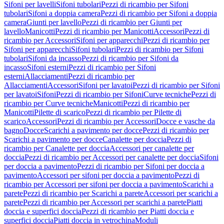
Sifoni per lavelli
Sifoni tubolari
Pezzi di ricambio per Sifoni
tubolari
Sifoni a doppia camera
Pezzi di ricambio per Sifoni a doppia
camera
Giunti per lavello
Pezzi di ricambio per Giunti per
lavello
Manicotti
Pezzi di ricambio per Manicotti
Accessori
Pezzi di
ricambio per Accessori
Sifoni per apparecchi
Pezzi di ricambio per
Sifoni per apparecchi
Sifoni tubolari
Pezzi di ricambio per Sifoni
tubolari
Sifoni da incasso
Pezzi di ricambio per Sifoni da
incasso
Sifoni esterni
Pezzi di ricambio per Sifoni
esterni
Allacciamenti
Pezzi di ricambio per
Allacciamenti
Accessori
Sifoni per lavatoi
Pezzi di ricambio per Sifoni
per lavatoi
Sifoni
Pezzi di ricambio per Sifoni
Curve tecniche
Pezzi di
ricambio per Curve tecniche
Manicotti
Pezzi di ricambio per
Manicotti
Pilette di scarico
Pezzi di ricambio per Pilette di
scarico
Accessori
Pezzi di ricambio per Accessori
Docce e vasche da
bagno
Docce
Scarichi a pavimento per docce
Pezzi di ricambio per
Scarichi a pavimento per docce
Canalette per doccia
Pezzi di
ricambio per Canalette per doccia
Accessori per canalette per
doccia
Pezzi di ricambio per Accessori per canalette per doccia
Sifoni
per doccia a pavimento
Pezzi di ricambio per Sifoni per doccia a
pavimento
Accessori per sifoni per doccia a pavimento
Pezzi di
ricambio per Accessori per sifoni per doccia a pavimento
Scarichi a
parete
Pezzi di ricambio per Scarichi a parete
Accessori per scarichi a
parete
Pezzi di ricambio per Accessori per scarichi a parete
Piatti
doccia e superfici doccia
Pezzi di ricambio per Piatti doccia e
superfici doccia
Piatti doccia in vetrochina
Moduli