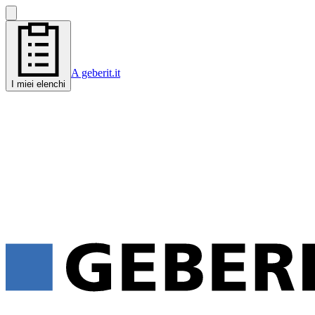
A geberit.it
I miei elenchi