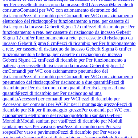
per Per cassette di risciacquo da incasso 300T
Accessori
Materiale di
consumo
Comandi per WC con azionamento elettronico del
risciacquo
Pezzi di ricambio per Comandi per WC con azionamento
elettronico del risciacquo
Per funzionamento a rete, per cassette di
risciacquo da incasso Geberit Sigma 12 cm
Pezzi di ricambio per Per
funzionamento a rete, per cassette di risciacquo da incasso Geberit
Sigma 12 cm
Per funzionamento a rete, per cassette di risciacquo da
incasso Geberit Sigma 8 cm
Pezzi di ricambio per Per funzionamento
a rete, per cassette di risciacquo da incasso Geberit Sigma 8 cm
Per
funzionamento a batteria, per cassette di risciacquo da incasso
Geberit Sigma 12 cm
Pezzi di ricambio per Per funzionamento a
batteria, per cassette di risciacquo da incasso Geberit Sigma 12
cm
Comandi per WC con azionamento pneumatico del
risciacquo
Pezzi di ricambio per Comandi per WC con azionamento
pneumatico del risciacquo
Per risciacquo a due quantità
Pezzi di
ricambio per Per risciacquo a due quantità
Per risciacquo ad una
quantità
Pezzi di ricambio per Per risciacquo ad una
quantità
Accessori per comandi per WC
Pezzi di ricambio per
Accessori per comandi per WC
Kit per il montaggio grezzo
Pezzi di
ricambio per Kit per il montaggio grezzo
Per comandi per WC con
azionamento elettronico del risciacquo
Moduli sanitari Geberit
Monolith
Moduli sanitari per vasi
Pezzi di ricambio per Moduli
sanitari per vasi
Per vasi sospesi
Pezzi di ricambio per Per vasi
sospesi
Per vaso a pavimento
Pezzi di ricambio per Per vaso a
pavimento
Accessori
Pezzi di ricambio per Accessori
Moduli sanitari