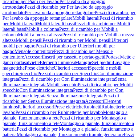
ricambio per Piani per lavabo
Per lavabo da appoggio
arrotondato
Pezzi di ricambio per Per lavabo da appoggio
arrotondato
Per lavabo da appoggio rettangolare
Pezzi di ricambio per
Per lavabo da appoggio rettangolare
Mobili laterali
Pezzi di ricambio
per Mobili laterali
Mobili laterali bassi
Pezzi di ricambio per Mobili
laterali bassi
Mobili a colonna
Pezzi di ricambio per Mobili a
colonna
Mobili a mezza altezza
Pezzi di ricambio per Mobili a mezza
altezza
Mobili pensili
Pezzi di ricambio per Mobili pensili
Ulteriori
mobili per bagno
Pezzi di ricambio per Ulteriori mobili per
bagno
Mensole contenitore
Pezzi di ricambio per Mensole
contenitore
Accessori
Inserti per cassetti e portaoggetti
Portasalviette e
ganci portasalviette
Elementi luminosi
Maniglie
Set piedini
Lavagne
magnetiche
Prese elettriche
Ulteriori accessori
Specchi e mobili
specchio
Specchio
Pezzi di ricambio per Specchio
Con illuminazione
integrata
Pezzi di ricambio per Con illuminazione integrata
Senza
illuminazione integrata
Mobili specchio
Pezzi di ricambio per Mobili
specchio
Con illuminazione integrata
Pezzi di ricambio per Con
illuminazione integrata
Senza illuminazione integrata
Pezzi di
ricambio per Senza illuminazione integrata
Accessori
Elementi
luminosi
Ulteriori accessori
Prese elettriche
Rubinetti
Rubinetterie per
lavabo
Pezzi di ricambio per Rubinetterie per lavabo
Montaggio a
pianale, funzionamento a rete
Pezzi di ricambio per Montaggio a
pianale, funzionamento a rete
Montaggio a pianale, funzionamento a
batteria
Pezzi di ricambio per Montaggio a pianale, funzionamento a
batteria
Montaggio a pianale, funzionamento tramite generatore
Pezzi