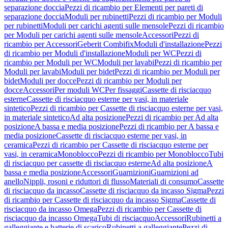
separazione doccia
Pezzi di ricambio per Elementi per pareti di
separazione doccia
Moduli per rubinetti
Pezzi di ricambio per Moduli
per rubinetti
Moduli per carichi agenti sulle mensole
Pezzi di ricambio
per Moduli per carichi agenti sulle mensole
Accessori
Pezzi di
ricambio per Accessori
Geberit Combifix
Moduli d'installazione
Pezzi
di ricambio per Moduli d'installazione
Moduli per WC
Pezzi di
ricambio per Moduli per WC
Moduli per lavabi
Pezzi di ricambio per
Moduli per lavabi
Moduli per bidet
Pezzi di ricambio per Moduli per
bidet
Moduli per docce
Pezzi di ricambio per Moduli per
docce
Accessori
Per moduli WC
Per fissaggi
Cassette di risciacquo
esterne
Cassette di risciacquo esterne per vasi, in materiale
sintetico
Pezzi di ricambio per Cassette di risciacquo esterne per vasi,
in materiale sintetico
Ad alta posizione
Pezzi di ricambio per Ad alta
posizione
A bassa e media posizione
Pezzi di ricambio per A bassa e
media posizione
Cassette di risciacquo esterne per vasi, in
ceramica
Pezzi di ricambio per Cassette di risciacquo esterne per
vasi, in ceramica
Monoblocco
Pezzi di ricambio per Monoblocco
Tubi
di risciacquo per cassette di risciacquo esterne
Ad alta posizione
A
bassa e media posizione
Accessori
Guarnizioni
Guarnizioni ad
anello
Nippli, rosoni e riduttori di flusso
Materiali di consumo
Cassette
di risciacquo da incasso
Cassette di risciacquo da incasso Sigma
Pezzi
di ricambio per Cassette di risciacquo da incasso Sigma
Cassette di
risciacquo da incasso Omega
Pezzi di ricambio per Cassette di
risciacquo da incasso Omega
Tubi di risciacquo
Accessori
Rubinetti a
galleggiante e batterie di scarico
Rubinetti a galleggiante
Pezzi di