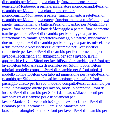
di ricambio per Montaggio a pianale, funzionamento tramite
generatore
Montaggio a pianale, miscelatore monocomando
Pezzi di
ricambio per Montaggio a pianale, miscelatore
monocomando
Montaggio a parete, funzionamento a rete
Pezzi di
ricambio per Montaggio a parete, funzionamento a rete
Montaggio a
parete, funzionamento a batteria
Pezzi di ricambio per Montaggio a
parete, funzionamento a batteria
Montaggio a parete, funzionamento
tramite generatore
Pezzi di ricambio per Montaggio a parete,
funzionamento tramite generatore
Montaggio a parete, miscelatore a
due manopole
Pezzi di ricambio per Montaggio a parete, miscelatore
a due manopole
Accessori
Pezzi di ricambio per Accessori
Per
rubinetterie per lavabo
Pezzi di ricambio per Per rubinetterie per
lavabo
Allacciamenti agli apparecchi per zona lavabo, lavelli,
apparecchi e lavatoi
Sifoni per lavabi
Pezzi di ricambio per Sifoni per
lavabi
Sifoni tubolari
Pezzi di ricambio per Sifoni tubolari
Sifoni
tubolari, modello compatto
Pezzi di ricambio per Sifoni tubolari,
modello compatto
Sifoni con tubo ad immersione per lavabo
Pezzi di
ricambio per Sifoni con tubo ad immersione per lavabo
Sifoni a
passaggio diretto per lavabo, modello compatto
Pezzi di ricambio per
Sifoni a passaggio diretto per lavabo, modello compatto
Sifoni da
incasso
Pezzi di ricambio per Sifoni da incasso
Allacciamenti per
lavabo
Pezzi di ricambio per Allacciamenti per
lavabo
Manicotti
Curve tecniche
Coperture
Allacciamenti
Pezzi di
ricambio per Allacciamenti
Guarnizioni
Manicotti per
brasatura
Prolunghe
Comandi
Sifoni per lavelli
Pezzi di ricambio per