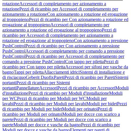
rotazione
Accessori di completamento per azionamento a
rotazione
Pezzi di ricambio per Accessori di completamento per
azionamento a rotazione
Con azionamento a rotazione ed erogazione
al troppopieno
Pezzi di ricambio per Con azionamento a rotazione ed
erogazione al troppopieno
Accessori di completamento per
azionamento a rotazione ed erogazione al troppopieno
Pezzi di
ricambio per Accessori di completamento per azionamento a
rotazione ed erogazione al troppopieno
Con azionamento a pressione
PushControl
Pezzi di ricambio per Con azionamento a pressione
PushControl
Accessori di completamento per comando a pressione
PushControl
Pezzi di ricambio per Accessori di completamento per
comando a pressione PushControl
Con tappo per piletta
Pezzi di
ricambio per Con tappo per piletta
Accessori per sifoni per vasche da
bagno
Tappi per piletta
Allacciamenti idrici
Sistemi di installazione e
di risciacquo
Geberit Duofix
Pareti
Pezzi di ricambio per Pareti
Sistemi
portanti
Pezzi di ricambio per Sistemi
portanti
Pannellature
Accessori
Pezzi di ricambio per Accessori
Moduli
d'installazione
Pezzi di ricambio per Moduli d'installazione
Moduli
per WC
Pezzi di ricambio per Moduli per WC
Moduli per
lavabi
Pezzi di ricambio per Moduli per lavabi
Moduli per bidet
Pezzi
di ricambio per Moduli per bidet
Moduli per orinatoi
Pezzi di
ricambio per Moduli per orinatoi
Moduli per docce con scarico a
parete
Pezzi di ricambio per Moduli per docce con scarico a
parete
Moduli per docce e vasche da bagno
Pezzi di ricambio per
Moduli per docce e vasche da bagno
Elementi per pareti di