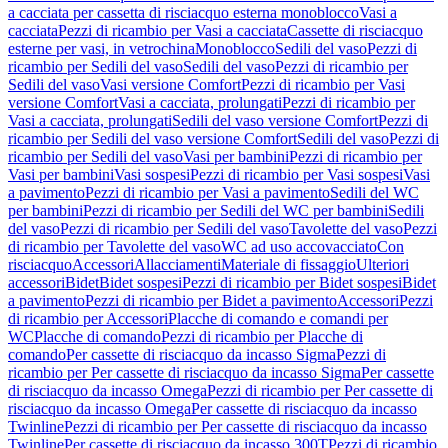
a cacciata per cassetta di risciacquo esterna monoblocco
Vasi a
cacciata
Pezzi di ricambio per Vasi a cacciata
Cassette di risciacquo
esterne per vasi, in vetrochina
Monoblocco
Sedili del vaso
Pezzi di
ricambio per Sedili del vaso
Sedili del vaso
Pezzi di ricambio per
Sedili del vaso
Vasi versione Comfort
Pezzi di ricambio per Vasi
versione Comfort
Vasi a cacciata, prolungati
Pezzi di ricambio per
Vasi a cacciata, prolungati
Sedili del vaso versione Comfort
Pezzi di
ricambio per Sedili del vaso versione Comfort
Sedili del vaso
Pezzi di
ricambio per Sedili del vaso
Vasi per bambini
Pezzi di ricambio per
Vasi per bambini
Vasi sospesi
Pezzi di ricambio per Vasi sospesi
Vasi
a pavimento
Pezzi di ricambio per Vasi a pavimento
Sedili del WC
per bambini
Pezzi di ricambio per Sedili del WC per bambini
Sedili
del vaso
Pezzi di ricambio per Sedili del vaso
Tavolette del vaso
Pezzi
di ricambio per Tavolette del vaso
WC ad uso accovacciato
Con
risciacquo
Accessori
Allacciamenti
Materiale di fissaggio
Ulteriori
accessori
Bidet
Bidet sospesi
Pezzi di ricambio per Bidet sospesi
Bidet
a pavimento
Pezzi di ricambio per Bidet a pavimento
Accessori
Pezzi
di ricambio per Accessori
Placche di comando e comandi per
WC
Placche di comando
Pezzi di ricambio per Placche di
comando
Per cassette di risciacquo da incasso Sigma
Pezzi di
ricambio per Per cassette di risciacquo da incasso Sigma
Per cassette
di risciacquo da incasso Omega
Pezzi di ricambio per Per cassette di
risciacquo da incasso Omega
Per cassette di risciacquo da incasso
Twinline
Pezzi di ricambio per Per cassette di risciacquo da incasso
Twinline
Per cassette di risciacquo da incasso 300T
Pezzi di ricambio