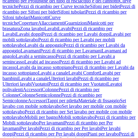
ricambio per Prolunghe del tubo di risciacquo e del cannotto
Curve
tecniche
Pezzi di ricambio per Curve tecniche
Sifoni per bidet
Pezzi di
ricambio per Sifoni per bidet
Sifoni tubolari
Pezzi di ricambio per
Sifoni tubolari
Manicotti
Curve
tecniche
Coperture
Allacciamenti
Guarnizioni
Manicotti per
brasatura
Zona lavabo
Lavabi
Lavabi
Pezzi di ricambio per
Lavabi
Lavabi doppi
Pezzi di ricambio per Lavabi doppi
Lavabi per
mobili sottolavabo
Pezzi di ricambio per Lavabi per mobili
sottolavabo
Lavabi da appoggio
Pezzi di ricambio per Lavabi da
appoggio
Lavamani
Pezzi di ricambio per Lavamani
Lavamani ad
angolo
Lavabi a semincasso
Pezzi di ricambio per Lavabi a
semincasso
Lavabi ad incasso
Pezzi di ricambio per Lavabi ad
incasso
Lavabi da incasso sottopiano
Pezzi di ricambio per Lavabi da
incasso sottopiano
Lavabi a canale
Lavabi Comfort
Lavabi per
bambini
Lavabi a canale
Ulteriori lavabi
Pezzi di ricambio per
Ulteriori lavabi
Vuotatoi
Pezzi di ricambio per Vuotatoi
Lavatoi
polivalenti
Accessori
Colonne
Pezzi di ricambio per
Colonne
Colonne
Semicolonne
Pezzi di ricambio per
Semicolonne
Accessori
Tappi per piletta
Materiale di fissaggio
Set
lavabo con mobile sottolavabo
Set lavabo per mobile con mobile
sottolavabo
Pezzi di ricambio per Set lavabo per mobile con mobile
sottolavabo
Mobili per bagno
Mobili sottolavabo
Pezzi di ricambio per
Mobili sottolavabo
Per lavamani
Pezzi di ricambio per Per
lavamani
Per lavabi
Pezzi di ricambio per Per lavabi
Per lavabi
doppi
Pezzi di ricambio per Per lavabi doppi
Piani per lavabo
Pezzi di