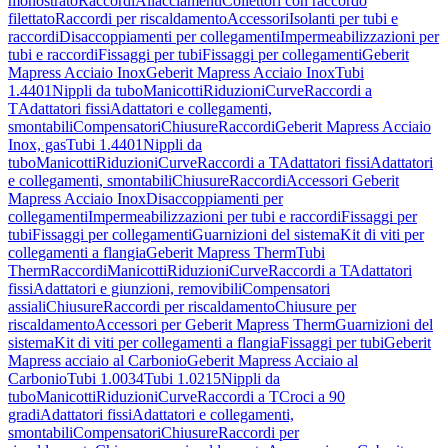
monostrato
Raccordi
Allacciamenti
Collettori con raccordo
filettato
Raccordi per riscaldamento
Accessori
Isolanti per tubi e
raccordi
Disaccoppiamenti per collegamenti
Impermeabilizzazioni per
tubi e raccordi
Fissaggi per tubi
Fissaggi per collegamenti
Geberit
Mapress Acciaio Inox
Geberit Mapress Acciaio Inox
Tubi
1.4401
Nippli da tubo
Manicotti
Riduzioni
Curve
Raccordi a
T
Adattatori fissi
Adattatori e collegamenti,
smontabili
Compensatori
Chiusure
Raccordi
Geberit Mapress Acciaio
Inox, gas
Tubi 1.4401
Nippli da
tubo
Manicotti
Riduzioni
Curve
Raccordi a T
Adattatori fissi
Adattatori
e collegamenti, smontabili
Chiusure
Raccordi
Accessori Geberit
Mapress Acciaio Inox
Disaccoppiamenti per
collegamenti
Impermeabilizzazioni per tubi e raccordi
Fissaggi per
tubi
Fissaggi per collegamenti
Guarnizioni del sistema
Kit di viti per
collegamenti a flangia
Geberit Mapress Therm
Tubi
Therm
Raccordi
Manicotti
Riduzioni
Curve
Raccordi a T
Adattatori
fissi
Adattatori e giunzioni, removibili
Compensatori
assiali
Chiusure
Raccordi per riscaldamento
Chiusure per
riscaldamento
Accessori per Geberit Mapress Therm
Guarnizioni del
sistema
Kit di viti per collegamenti a flangia
Fissaggi per tubi
Geberit
Mapress acciaio al Carbonio
Geberit Mapress Acciaio al
Carbonio
Tubi 1.0034
Tubi 1.0215
Nippli da
tubo
Manicotti
Riduzioni
Curve
Raccordi a T
Croci a 90
gradi
Adattatori fissi
Adattatori e collegamenti,
smontabili
Compensatori
Chiusure
Raccordi per