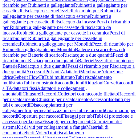
ricambio per Rubinetti a galleggiante
Rubinetti a galleggiante per
cassette di risciacquo esterne
Pezzi di ricambio per Rubinetti a
galleggiante per cassette di risciacquo esterne
Rubinetti a
galleggiante per cassette di risciacquo da incasso
Pezzi di ricambio
per Rubinetti a galleggiante per cassette di risciacquo da
incasso
Rubinetti a galleggiante per cassette in ceramica
Pezzi di
ricambio per Rubinetti a galleggiante per cassette in
ceramica
Rubinetti a galleggiante per Monolith
Pezzi di ricambio per
Rubinetti a galleggiante per Monolith
Batterie di scarico
Pezzi di
ricambio per Batterie di scarico
Risciacquo a due quantità
Pezzi di
ricambio per Risciacquo a due quantità
Batterie
Pezzi di ricambio per
Batterie
Risciacquo a due quantità
Pezzi di ricambio per Risciacquo a
due quantità
Accessori
Pulsanti
Adattatori
Membrane
Adduzione
idrica
Geberit FlowFit
Tubi multistrato
Tubi riscaldamento
multistrato
Tubi monostrato
Raccordi
Giunti
Riduzioni
Curve
Raccordi
a T
Adattatori fissi
Adattatori e collegamenti,
smontabili
Chiusure
Raccordi
Collettori con raccordo filettato
Raccordi
per riscaldamento
Chiusure per riscaldamento
Accessori
Isolanti per
tubi e raccordi
Disaccoppiamenti per
collegamenti
Impermeabilizzazioni per tubi e raccordi
Guarnizioni per
raccordi
Copertura per raccordi
Fissaggi per tubi
Tubi di protezione e
accessori per la posa
Fissaggi per collegamenti
Guarnizioni del
sistema
Kit di viti per collegamenti a flangia
Materiali di
consumo
Geberit Volex
Tubi riscaldamento