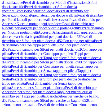
d'installazione
Pezzi di ricambio per Moduli d'installazione
Sifoni
doccia specifici
Pezzi di ricambio per Sifoni doccia
specifici
Accessori
Separazioni doccia
Pezzi di ricambio per
Separazioni doccia
Pareti laterali per docce walk-in
Pezzi di ricambio
per Pareti laterali per docce walk-in
Accessori
Pezzi di ricambio per
Accessori
Nicchie portaoggetti per docce
Pezzi di ricambio per
Nicchie portaoggetti per docce
Nicchie portaoggetti
Pezzi di ricambio
per Nicchie portaoggetti
Accessori
Allacciamenti agli apparecchi per
docce e vasche da bagno
Sifoni per piatti doccia, d52
Pezzi di
ricambio per Sifoni per piatti doccia, d52
Con tappo per piletta
Pezzi
di ricambio per Con tappo per piletta
Sifoni per piatti doccia,
d62
Pezzi di ricambio per Sifoni per piatti doccia, d62
Con tappo per
piletta
Pezzi di ricambio per Con tappo per piletta
Tappi per
piletta
Pezzi di ricambio per Tappi per piletta
Sifoni per piatti doccia,
d90
Pezzi di ricambio per Sifoni per piatti doccia, d90
Con tappo per
piletta
Pezzi di ricambio per Con tappo per piletta
Senza tappo per
piletta
Pezzi di ricambio per Senza tappo per piletta
Tappi per
piletta
Pezzi di ricambio per Tappi per piletta
Sifoni per piatti doccia
Sestra
Pezzi di ricambio per Sifoni per piatti doccia Sestra
Senza
tappo per piletta
Pezzi di ricambio per Senza tappo per
piletta
Accessori per sifoni per piatti doccia
Pezzi di ricambio per
Accessori per sifoni per piatti doccia
Tappi per piletta
Pezzi di
ricambio per Tappi per piletta
Scarichi
Sifoni per vasche da bagno,
d52
Pezzi di ricambio per Sifoni per vasche da bagno, d52
Con
azionamento a rotazione
Pezzi di ricambio per Con azionamento a