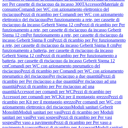
per Per cassette di risciacquo da incasso 300T
Accessori
Materiale di
consumo
Comandi per WC con azionamento elettronico del
risciacquo
Pezzi di ricambio per Comandi per WC con azionamento
elettronico del risciacquo
Per funzionamento a rete, per cassette di
risciacquo da incasso Geberit Sigma 12 cm
Pezzi di ricambio per Per
funzionamento a rete, per cassette di risciacquo da incasso Geberit
Sigma 12 cm
Per funzionamento a rete, per cassette di risciacquo da
incasso Geberit Sigma 8 cm
Pezzi di ricambio per Per funzionamento
a rete, per cassette di risciacquo da incasso Geberit Sigma 8 cm
Per
funzionamento a batteria, per cassette di risciacquo da incasso
Geberit Sigma 12 cm
Pezzi di ricambio per Per funzionamento a
batteria, per cassette di risciacquo da incasso Geberit Sigma 12
cm
Comandi per WC con azionamento pneumatico del
risciacquo
Pezzi di ricambio per Comandi per WC con azionamento
pneumatico del risciacquo
Per risciacquo a due quantità
Pezzi di
ricambio per Per risciacquo a due quantità
Per risciacquo ad una
quantità
Pezzi di ricambio per Per risciacquo ad una
quantità
Accessori per comandi per WC
Pezzi di ricambio per
Accessori per comandi per WC
Kit per il montaggio grezzo
Pezzi di
ricambio per Kit per il montaggio grezzo
Per comandi per WC con
azionamento elettronico del risciacquo
Moduli sanitari Geberit
Monolith
Moduli sanitari per vasi
Pezzi di ricambio per Moduli
sanitari per vasi
Per vasi sospesi
Pezzi di ricambio per Per vasi
sospesi
Per vaso a pavimento
Pezzi di ricambio per Per vaso a
pavimento
Accessori
Pezzi di ricambio per Accessori
Moduli sanitari