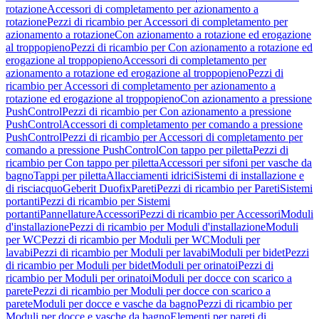
rotazione
Accessori di completamento per azionamento a
rotazione
Pezzi di ricambio per Accessori di completamento per
azionamento a rotazione
Con azionamento a rotazione ed erogazione
al troppopieno
Pezzi di ricambio per Con azionamento a rotazione ed
erogazione al troppopieno
Accessori di completamento per
azionamento a rotazione ed erogazione al troppopieno
Pezzi di
ricambio per Accessori di completamento per azionamento a
rotazione ed erogazione al troppopieno
Con azionamento a pressione
PushControl
Pezzi di ricambio per Con azionamento a pressione
PushControl
Accessori di completamento per comando a pressione
PushControl
Pezzi di ricambio per Accessori di completamento per
comando a pressione PushControl
Con tappo per piletta
Pezzi di
ricambio per Con tappo per piletta
Accessori per sifoni per vasche da
bagno
Tappi per piletta
Allacciamenti idrici
Sistemi di installazione e
di risciacquo
Geberit Duofix
Pareti
Pezzi di ricambio per Pareti
Sistemi
portanti
Pezzi di ricambio per Sistemi
portanti
Pannellature
Accessori
Pezzi di ricambio per Accessori
Moduli
d'installazione
Pezzi di ricambio per Moduli d'installazione
Moduli
per WC
Pezzi di ricambio per Moduli per WC
Moduli per
lavabi
Pezzi di ricambio per Moduli per lavabi
Moduli per bidet
Pezzi
di ricambio per Moduli per bidet
Moduli per orinatoi
Pezzi di
ricambio per Moduli per orinatoi
Moduli per docce con scarico a
parete
Pezzi di ricambio per Moduli per docce con scarico a
parete
Moduli per docce e vasche da bagno
Pezzi di ricambio per
Moduli per docce e vasche da bagno
Elementi per pareti di