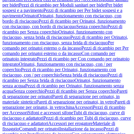
per bidet
Pezzi di ricambio per Moduli sanitari per bidet
Per bidet
sospesi e a pavimento
Pezzi di ricambio per Per bidet sospesi e a
pavimento
Orinatoi
Orinatoi, funzionamento con risciacquo, con
bordo di risciacquo
Pezzi di ricambio per Orinatoi, funzionamento
con risciacquo, con bordo di risciacquo
Senza coperchio
Pezzi di
ricambio per Senza coperchio
Orinatoi, funzionamento con
risciacquo, senza brida di risciacquo
Pezzi di ricambio per Orinatoi,
funzionamento con risciacquo, senza brida di risciacquo
Per
comando per orinatoi esterno o da incasso
Pezzi di ricambio per Per
comando per orinatoi esterno o da incasso
Con comando per
orinatoio integrato
Pezzi di ricambio per Con comando per orinatoio
integrato
Orinatoi, funzionamento con risciacquo, con / per
coperchio
Pezzi di ricambio per Orinatoi, funzionamento con
risciacquo, con / per coperchio
Senza brida di risciacquo
Pezzi di
ricambio per Senza brida di risciacquo
Orinatoi, funzionamento
senza acqua
Pezzi di ricambio per Orinatoi, funzionamento senza
acqua
Senza coperchio
Pezzi di ricambio per Senza coperchio
Pareti
di separazione per orinatoi
Pareti di separazione per orinatoi, in
materiale sintetico
Pareti di separazione per orinatoi, in vetro
Pareti di
separazione per orinatoi, in vetrochina
Accessori
Pezzi di ricambio
per Accessori
Sifoni e accessori sifone
Tubi di risciacquo, curve di
risciacquo e adattatori
Pezzi di ricambio per Tubi di risciacquo, curve
di risciacquo e adattatori
Accessori per erogatore
Materiale di
fissaggio
Comandi per orinatoi
Installazione da incasso
Pezzi di