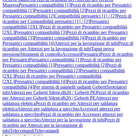
Mapress
Pressatrici compatibilità [1]
Pezzi di ricambio per Pressatrici
compatibilità [1]
Pressatrici compatibilità [2]
Pezzi di ricambio per
Pressatrici compatibilità [2]
Compatibilità pressatrici [1] / [2]
Pezzi di
ricambio per Compatibilità pressatrici [1] / [2]
Pressatrici
compatibilità [2XL]
Pezzi di ricambio per Pressatrici compatibilità
[2XL]
Pressatrici compatibilità [3]
Pezzi di ricambio per Pressatrici
compatibilità [3]
Pressatrici compatibilità [4]
Pezzi di ricambio per
Pressatrici compatibilità [4]
Attrezzi per la lavorazione di tubi
Pezzi di
ricambio per Attrezzi per la lavorazione di tubi
Tappi prova
pressione
Strumenti di controllo
Accessori
Pressatrici
Pezzi di ricambio
per Pressatrici
Pressatrici compatibilità [1]
Pezzi di ricambio per
Pressatrici compatibilità [1]
Pressatrici compatibilità [2]
Pezzi di
ricambio per Pressatrici compatibilità [2]
Pressatrici compatibilità
[2XL]
Pezzi di ricambio per Pressatrici compatibilità
[2XL]
Pressatrici compatibilità [4]
Pezzi di ricambio per Pressatrici
compatibilità [4]
Per sistemi di pannelli radianti Geberit
Srotolatori
tubi
Attrezzi per Geberit Silent-db20 / Geberit PE
Pezzi di ricambio
per Attrezzi per Geberit Silent-db20 / Geberit PE
Attrezzi per
saldatura elettrica
Pezzi di ricambio per Attrezzi per saldatura
elettrica
Attrezzi per saldatura a specchio
Accessori attrezzi per
saldatura a specchio
Pezzi di ricambio per Accessori attrezzi per
saldatura a specchio
Attrezzi per la lavorazione di tubi
Pezzi di
ricambio per Attrezzi per la lavorazione di
tubi
Telecomandi
Telecomandi