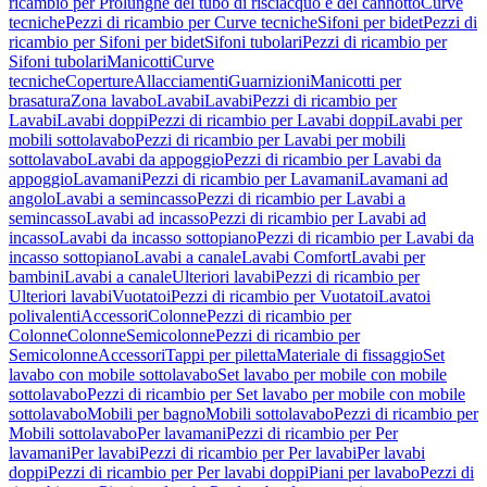
ricambio per Prolunghe del tubo di risciacquo e del cannotto
Curve
tecniche
Pezzi di ricambio per Curve tecniche
Sifoni per bidet
Pezzi di
ricambio per Sifoni per bidet
Sifoni tubolari
Pezzi di ricambio per
Sifoni tubolari
Manicotti
Curve
tecniche
Coperture
Allacciamenti
Guarnizioni
Manicotti per
brasatura
Zona lavabo
Lavabi
Lavabi
Pezzi di ricambio per
Lavabi
Lavabi doppi
Pezzi di ricambio per Lavabi doppi
Lavabi per
mobili sottolavabo
Pezzi di ricambio per Lavabi per mobili
sottolavabo
Lavabi da appoggio
Pezzi di ricambio per Lavabi da
appoggio
Lavamani
Pezzi di ricambio per Lavamani
Lavamani ad
angolo
Lavabi a semincasso
Pezzi di ricambio per Lavabi a
semincasso
Lavabi ad incasso
Pezzi di ricambio per Lavabi ad
incasso
Lavabi da incasso sottopiano
Pezzi di ricambio per Lavabi da
incasso sottopiano
Lavabi a canale
Lavabi Comfort
Lavabi per
bambini
Lavabi a canale
Ulteriori lavabi
Pezzi di ricambio per
Ulteriori lavabi
Vuotatoi
Pezzi di ricambio per Vuotatoi
Lavatoi
polivalenti
Accessori
Colonne
Pezzi di ricambio per
Colonne
Colonne
Semicolonne
Pezzi di ricambio per
Semicolonne
Accessori
Tappi per piletta
Materiale di fissaggio
Set
lavabo con mobile sottolavabo
Set lavabo per mobile con mobile
sottolavabo
Pezzi di ricambio per Set lavabo per mobile con mobile
sottolavabo
Mobili per bagno
Mobili sottolavabo
Pezzi di ricambio per
Mobili sottolavabo
Per lavamani
Pezzi di ricambio per Per
lavamani
Per lavabi
Pezzi di ricambio per Per lavabi
Per lavabi
doppi
Pezzi di ricambio per Per lavabi doppi
Piani per lavabo
Pezzi di