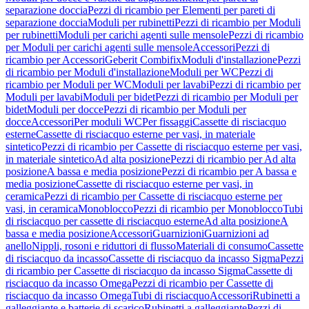
separazione doccia
Pezzi di ricambio per Elementi per pareti di
separazione doccia
Moduli per rubinetti
Pezzi di ricambio per Moduli
per rubinetti
Moduli per carichi agenti sulle mensole
Pezzi di ricambio
per Moduli per carichi agenti sulle mensole
Accessori
Pezzi di
ricambio per Accessori
Geberit Combifix
Moduli d'installazione
Pezzi
di ricambio per Moduli d'installazione
Moduli per WC
Pezzi di
ricambio per Moduli per WC
Moduli per lavabi
Pezzi di ricambio per
Moduli per lavabi
Moduli per bidet
Pezzi di ricambio per Moduli per
bidet
Moduli per docce
Pezzi di ricambio per Moduli per
docce
Accessori
Per moduli WC
Per fissaggi
Cassette di risciacquo
esterne
Cassette di risciacquo esterne per vasi, in materiale
sintetico
Pezzi di ricambio per Cassette di risciacquo esterne per vasi,
in materiale sintetico
Ad alta posizione
Pezzi di ricambio per Ad alta
posizione
A bassa e media posizione
Pezzi di ricambio per A bassa e
media posizione
Cassette di risciacquo esterne per vasi, in
ceramica
Pezzi di ricambio per Cassette di risciacquo esterne per
vasi, in ceramica
Monoblocco
Pezzi di ricambio per Monoblocco
Tubi
di risciacquo per cassette di risciacquo esterne
Ad alta posizione
A
bassa e media posizione
Accessori
Guarnizioni
Guarnizioni ad
anello
Nippli, rosoni e riduttori di flusso
Materiali di consumo
Cassette
di risciacquo da incasso
Cassette di risciacquo da incasso Sigma
Pezzi
di ricambio per Cassette di risciacquo da incasso Sigma
Cassette di
risciacquo da incasso Omega
Pezzi di ricambio per Cassette di
risciacquo da incasso Omega
Tubi di risciacquo
Accessori
Rubinetti a
galleggiante e batterie di scarico
Rubinetti a galleggiante
Pezzi di