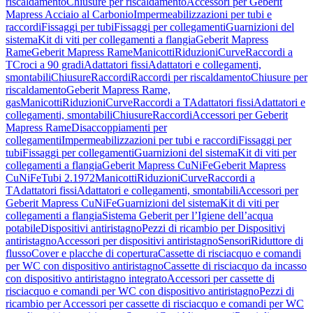
riscaldamento
Chiusure per riscaldamento
Accessori per Geberit
Mapress Acciaio al Carbonio
Impermeabilizzazioni per tubi e
raccordi
Fissaggi per tubi
Fissaggi per collegamenti
Guarnizioni del
sistema
Kit di viti per collegamenti a flangia
Geberit Mapress
Rame
Geberit Mapress Rame
Manicotti
Riduzioni
Curve
Raccordi a
T
Croci a 90 gradi
Adattatori fissi
Adattatori e collegamenti,
smontabili
Chiusure
Raccordi
Raccordi per riscaldamento
Chiusure per
riscaldamento
Geberit Mapress Rame,
gas
Manicotti
Riduzioni
Curve
Raccordi a T
Adattatori fissi
Adattatori e
collegamenti, smontabili
Chiusure
Raccordi
Accessori per Geberit
Mapress Rame
Disaccoppiamenti per
collegamenti
Impermeabilizzazioni per tubi e raccordi
Fissaggi per
tubi
Fissaggi per collegamenti
Guarnizioni del sistema
Kit di viti per
collegamenti a flangia
Geberit Mapress CuNiFe
Geberit Mapress
CuNiFe
Tubi 2.1972
Manicotti
Riduzioni
Curve
Raccordi a
T
Adattatori fissi
Adattatori e collegamenti, smontabili
Accessori per
Geberit Mapress CuNiFe
Guarnizioni del sistema
Kit di viti per
collegamenti a flangia
Sistema Geberit per l’Igiene dell’acqua
potabile
Dispositivi antiristagno
Pezzi di ricambio per Dispositivi
antiristagno
Accessori per dispositivi antiristagno
Sensori
Riduttore di
flusso
Cover e placche di copertura
Cassette di risciacquo e comandi
per WC con dispositivo antiristagno
Cassette di risciacquo da incasso
con dispositivo antiristagno integrato
Accessori per cassette di
risciacquo e comandi per WC con dispositivo antiristagno
Pezzi di
ricambio per Accessori per cassette di risciacquo e comandi per WC