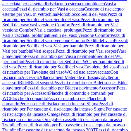
a cacciata per cassetta di risciacquo esterna monoblocco
Vasi a
cacciata
Pezzi di ricambio per Vasi a cacciata
Cassette di risciacquo
esterne per vasi, in vetrochina
Monoblocco
Sedili del vaso
Pezzi di
ricambio per Sedili del vaso
Sedili del vaso
Pezzi di ricambio per
Sedili del vaso
Vasi versione Comfort
Pezzi di ricambio per Vasi
versione Comfort
Vasi a cacciata, prolungati
Pezzi di ricambio per
Vasi a cacciata, prolungati
Sedili del vaso versione Comfort
Pezzi di
ricambio per Sedili del vaso versione Comfort
Sedili del vaso
Pezzi di
ricambio per Sedili del vaso
Vasi per bambini
Pezzi di ricambio per
Vasi per bambini
Vasi sospesi
Pezzi di ricambio per Vasi sospesi
Vasi
a pavimento
Pezzi di ricambio per Vasi a pavimento
Sedili del WC
per bambini
Pezzi di ricambio per Sedili del WC per bambini
Sedili
del vaso
Pezzi di ricambio per Sedili del vaso
Tavolette del vaso
Pezzi
di ricambio per Tavolette del vaso
WC ad uso accovacciato
Con
risciacquo
Accessori
Allacciamenti
Materiale di fissaggio
Ulteriori
accessori
Bidet
Bidet sospesi
Pezzi di ricambio per Bidet sospesi
Bidet
a pavimento
Pezzi di ricambio per Bidet a pavimento
Accessori
Pezzi
di ricambio per Accessori
Placche di comando e comandi per
WC
Placche di comando
Pezzi di ricambio per Placche di
comando
Per cassette di risciacquo da incasso Sigma
Pezzi di
ricambio per Per cassette di risciacquo da incasso Sigma
Per cassette
di risciacquo da incasso Omega
Pezzi di ricambio per Per cassette di
risciacquo da incasso Omega
Per cassette di risciacquo da incasso
Twinline
Pezzi di ricambio per Per cassette di risciacquo da incasso
Twinline
Per cassette di risciacquo da incasso 300T
Pezzi di ricambio