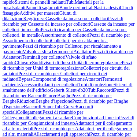
rapido
Sistemi di pannelli radianti
Tubi
Materiali per la
posa
Isolanti
Pannelli sagomati
Bande perimetrali
Nastri adesivi
Clip di
fissaggio
Additivi per massetti
Giunti di
dilatazione
Reggicurve
Cassette da incasso per collettori
Pezzi di
ricambio per Cassette da incasso per collettori
Cassette da incasso per
collettori, in metallo
Pezzi di ricambio per Cassette da incasso per
collettori, in metallo
Assortimento di collettori
Pezzi di ricambio per
Assortimento di collettori
Collettori per riscaldamento a
pavimento
Pezzi di ricambio per Collettori per riscaldamento a
pavimento
Valvole a sfera
Termometri
Adattatori
Pezzi di ricambio per
Adattatori
Terminali per collettori
Valvole di sfiato
rapido
Chiusure
Suddivisori di flusso
Unità di termoregolazione
Pezzi
di ricambio per Unità di termoregolazione
Collettori per circuiti dei
radiatori
Pezzi di ricambio per Collettori per circuiti dei
radiatori
Bypass
Componenti di regolazione
Attuatori
Termostati
ambiente
Accessori
Isolanti per collettori
Tubi di protezione
Sistemi di
smaltimento dell’edificio
Geberit Silent-db20
Tubi
Raccordi
Pezzi di
ricambio per Raccordi
Curve
Braghe
Pezzi di ricambio per
Braghe
Riduzioni
Braghe d'ispezione
Pezzi di ricambio per Braghe
d'ispezione
Raccordi SuperTube
Curve
Raccordi
speciali
Collegamenti
Pezzi di ricambio per
Collegamenti
Collegamenti a saldare
Congiunzioni ad innesto
Pezzi di
ricambio per Congiunzioni ad innesto
Adattatori per il collegamento
ad altri materiali
Pezzi di ricambio per Adattatori per il collegamento
ad altri materiali
Allacciamenti agli apparecchi
Pezzi di ricambio per