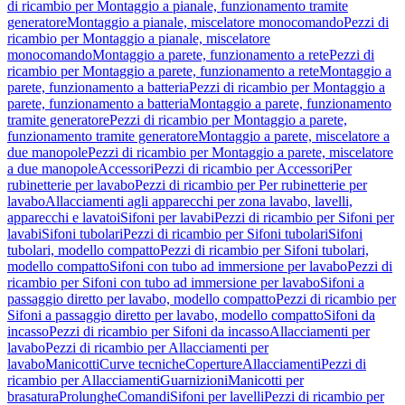
di ricambio per Montaggio a pianale, funzionamento tramite
generatore
Montaggio a pianale, miscelatore monocomando
Pezzi di
ricambio per Montaggio a pianale, miscelatore
monocomando
Montaggio a parete, funzionamento a rete
Pezzi di
ricambio per Montaggio a parete, funzionamento a rete
Montaggio a
parete, funzionamento a batteria
Pezzi di ricambio per Montaggio a
parete, funzionamento a batteria
Montaggio a parete, funzionamento
tramite generatore
Pezzi di ricambio per Montaggio a parete,
funzionamento tramite generatore
Montaggio a parete, miscelatore a
due manopole
Pezzi di ricambio per Montaggio a parete, miscelatore
a due manopole
Accessori
Pezzi di ricambio per Accessori
Per
rubinetterie per lavabo
Pezzi di ricambio per Per rubinetterie per
lavabo
Allacciamenti agli apparecchi per zona lavabo, lavelli,
apparecchi e lavatoi
Sifoni per lavabi
Pezzi di ricambio per Sifoni per
lavabi
Sifoni tubolari
Pezzi di ricambio per Sifoni tubolari
Sifoni
tubolari, modello compatto
Pezzi di ricambio per Sifoni tubolari,
modello compatto
Sifoni con tubo ad immersione per lavabo
Pezzi di
ricambio per Sifoni con tubo ad immersione per lavabo
Sifoni a
passaggio diretto per lavabo, modello compatto
Pezzi di ricambio per
Sifoni a passaggio diretto per lavabo, modello compatto
Sifoni da
incasso
Pezzi di ricambio per Sifoni da incasso
Allacciamenti per
lavabo
Pezzi di ricambio per Allacciamenti per
lavabo
Manicotti
Curve tecniche
Coperture
Allacciamenti
Pezzi di
ricambio per Allacciamenti
Guarnizioni
Manicotti per
brasatura
Prolunghe
Comandi
Sifoni per lavelli
Pezzi di ricambio per