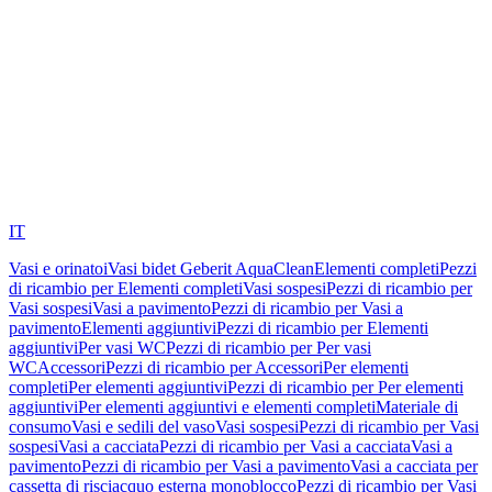
IT
Vasi e orinatoi
Vasi bidet Geberit AquaClean
Elementi completi
Pezzi
di ricambio per Elementi completi
Vasi sospesi
Pezzi di ricambio per
Vasi sospesi
Vasi a pavimento
Pezzi di ricambio per Vasi a
pavimento
Elementi aggiuntivi
Pezzi di ricambio per Elementi
aggiuntivi
Per vasi WC
Pezzi di ricambio per Per vasi
WC
Accessori
Pezzi di ricambio per Accessori
Per elementi
completi
Per elementi aggiuntivi
Pezzi di ricambio per Per elementi
aggiuntivi
Per elementi aggiuntivi e elementi completi
Materiale di
consumo
Vasi e sedili del vaso
Vasi sospesi
Pezzi di ricambio per Vasi
sospesi
Vasi a cacciata
Pezzi di ricambio per Vasi a cacciata
Vasi a
pavimento
Pezzi di ricambio per Vasi a pavimento
Vasi a cacciata per
cassetta di risciacquo esterna monoblocco
Pezzi di ricambio per Vasi