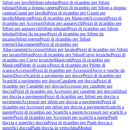
Sifoni per lavelli
Sifoni tubolari
Pezzi di ricambio per Sifoni
tubolari
Sifoni a doppia camera
Pezzi di ricambio per Sifoni a doppia
camera
Giunti per lavello
Pezzi di ricambio per Giunti per
lavello
Manicotti
Pezzi di ricambio per Manicotti
Accessori
Pezzi di
ricambio per Accessori
Sifoni per apparecchi
Pezzi di ricambio per
Sifoni per apparecchi
Sifoni tubolari
Pezzi di ricambio per Sifoni
tubolari
Sifoni da incasso
Pezzi di ricambio per Sifoni da
incasso
Sifoni esterni
Pezzi di ricambio per Sifoni
esterni
Allacciamenti
Pezzi di ricambio per
Allacciamenti
Accessori
Sifoni per lavatoi
Pezzi di ricambio per Sifoni
per lavatoi
Sifoni
Pezzi di ricambio per Sifoni
Curve tecniche
Pezzi di
ricambio per Curve tecniche
Manicotti
Pezzi di ricambio per
Manicotti
Pilette di scarico
Pezzi di ricambio per Pilette di
scarico
Accessori
Pezzi di ricambio per Accessori
Docce e vasche da
bagno
Docce
Scarichi a pavimento per docce
Pezzi di ricambio per
Scarichi a pavimento per docce
Canalette per doccia
Pezzi di
ricambio per Canalette per doccia
Accessori per canalette per
doccia
Pezzi di ricambio per Accessori per canalette per doccia
Sifoni
per doccia a pavimento
Pezzi di ricambio per Sifoni per doccia a
pavimento
Accessori per sifoni per doccia a pavimento
Pezzi di
ricambio per Accessori per sifoni per doccia a pavimento
Scarichi a
parete
Pezzi di ricambio per Scarichi a parete
Accessori per scarichi a
parete
Pezzi di ricambio per Accessori per scarichi a parete
Piatti
doccia e superfici doccia
Pezzi di ricambio per Piatti doccia e
superfici doccia
Piatti doccia in vetrochina
Moduli