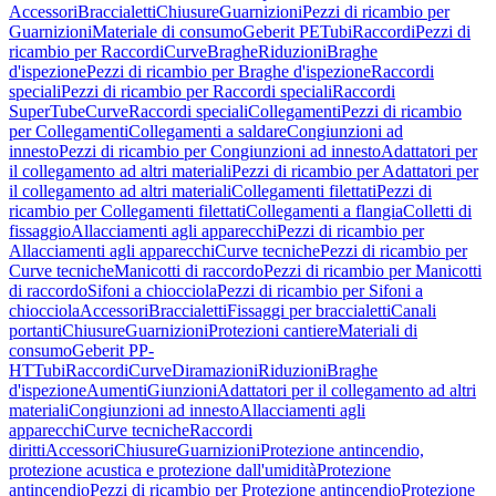
Accessori
Braccialetti
Chiusure
Guarnizioni
Pezzi di ricambio per
Guarnizioni
Materiale di consumo
Geberit PE
Tubi
Raccordi
Pezzi di
ricambio per Raccordi
Curve
Braghe
Riduzioni
Braghe
d'ispezione
Pezzi di ricambio per Braghe d'ispezione
Raccordi
speciali
Pezzi di ricambio per Raccordi speciali
Raccordi
SuperTube
Curve
Raccordi speciali
Collegamenti
Pezzi di ricambio
per Collegamenti
Collegamenti a saldare
Congiunzioni ad
innesto
Pezzi di ricambio per Congiunzioni ad innesto
Adattatori per
il collegamento ad altri materiali
Pezzi di ricambio per Adattatori per
il collegamento ad altri materiali
Collegamenti filettati
Pezzi di
ricambio per Collegamenti filettati
Collegamenti a flangia
Colletti di
fissaggio
Allacciamenti agli apparecchi
Pezzi di ricambio per
Allacciamenti agli apparecchi
Curve tecniche
Pezzi di ricambio per
Curve tecniche
Manicotti di raccordo
Pezzi di ricambio per Manicotti
di raccordo
Sifoni a chiocciola
Pezzi di ricambio per Sifoni a
chiocciola
Accessori
Braccialetti
Fissaggi per braccialetti
Canali
portanti
Chiusure
Guarnizioni
Protezioni cantiere
Materiali di
consumo
Geberit PP-
HT
Tubi
Raccordi
Curve
Diramazioni
Riduzioni
Braghe
d'ispezione
Aumenti
Giunzioni
Adattatori per il collegamento ad altri
materiali
Congiunzioni ad innesto
Allacciamenti agli
apparecchi
Curve tecniche
Raccordi
diritti
Accessori
Chiusure
Guarnizioni
Protezione antincendio,
protezione acustica e protezione dall'umidità
Protezione
antincendio
Pezzi di ricambio per Protezione antincendio
Protezione