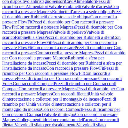
con dispositivo antiristagno
Sensori
Cavi
Alimentatori
Pezzi di
ricambio per Alimentatori
Valvole e rubinetti
Valvole d'arresto
Con
raccordi a pressare Mapress
Rubinetti d'arresto a sede obliqua
Pezzi
di ricambio per Rubinetti d'arresto a sede obliqua
Con raccordi a
pressare FlowFit
Pezzi di ricambio per Con raccordi a pressare
FlowFit
Con raccordi a pressare Mapress
Pezzi di ricambio per Con
raccordi a pressare Mapress
Valvole di prelievo
Valvole di
scarico
Rubinetti a sfera
Pezzi di ricambio per Rubinetti a sfera
Con
raccordi a pressare FlowFit
Pezzi di ricambio per Con raccordi a
pressare FlowFit
Con raccordi a pressare
Pezzi di ricambio per Con
raccordi a pressare
Con raccordi a pressare Mapress
Pezzi di ricambio
per Con raccordi a pressare Mapress
Rubinetti a sfera per
l'installazione da incasso
Pezzi di ricambio per Rubinetti a sfera per
l'installazione da incasso
Con raccordi a pressare FlowFit
Pezzi di
ricambio per Con raccordi a pressare FlowFit
Con raccordi a
pressare
Pezzi di ricambio per Con raccordi a pressare
Con raccordi
Volex
Con raccordi Compact
Pezzi di ricambio per Con raccordi
Compact
Con raccordi a pressare Mapress
Pezzi di ricambio per Con
raccordi a pressare Mapress
Con raccordi filettati
Unità valvole
d'intercettazione e collettori per il montaggio da incasso
Pezzi di
ricambio per Unità valvole d'intercettazione e collettori per il
montaggio da incasso
Con raccordi Compact
Pezzi di ricambio per
Con raccordi Compact
Valvole di ritegno
Con raccordi a pressare
Mapress
Collegamenti idrici per contatore dell'acqua
Con raccordi
filettati
Valvole di sfiato per riscaldamento
Valvole di sfiato