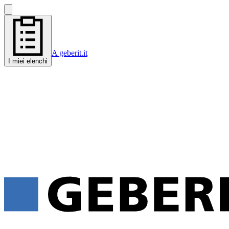
A geberit.it
I miei elenchi