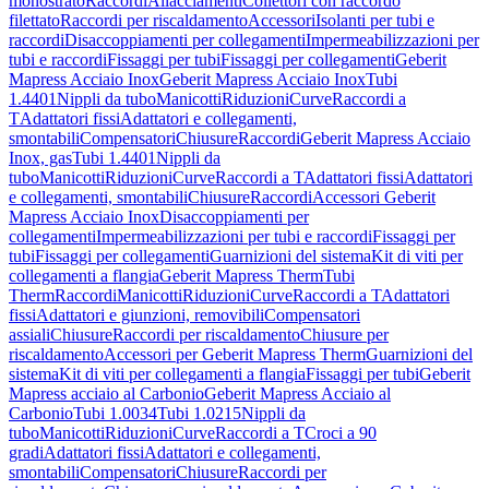
monostrato
Raccordi
Allacciamenti
Collettori con raccordo
filettato
Raccordi per riscaldamento
Accessori
Isolanti per tubi e
raccordi
Disaccoppiamenti per collegamenti
Impermeabilizzazioni per
tubi e raccordi
Fissaggi per tubi
Fissaggi per collegamenti
Geberit
Mapress Acciaio Inox
Geberit Mapress Acciaio Inox
Tubi
1.4401
Nippli da tubo
Manicotti
Riduzioni
Curve
Raccordi a
T
Adattatori fissi
Adattatori e collegamenti,
smontabili
Compensatori
Chiusure
Raccordi
Geberit Mapress Acciaio
Inox, gas
Tubi 1.4401
Nippli da
tubo
Manicotti
Riduzioni
Curve
Raccordi a T
Adattatori fissi
Adattatori
e collegamenti, smontabili
Chiusure
Raccordi
Accessori Geberit
Mapress Acciaio Inox
Disaccoppiamenti per
collegamenti
Impermeabilizzazioni per tubi e raccordi
Fissaggi per
tubi
Fissaggi per collegamenti
Guarnizioni del sistema
Kit di viti per
collegamenti a flangia
Geberit Mapress Therm
Tubi
Therm
Raccordi
Manicotti
Riduzioni
Curve
Raccordi a T
Adattatori
fissi
Adattatori e giunzioni, removibili
Compensatori
assiali
Chiusure
Raccordi per riscaldamento
Chiusure per
riscaldamento
Accessori per Geberit Mapress Therm
Guarnizioni del
sistema
Kit di viti per collegamenti a flangia
Fissaggi per tubi
Geberit
Mapress acciaio al Carbonio
Geberit Mapress Acciaio al
Carbonio
Tubi 1.0034
Tubi 1.0215
Nippli da
tubo
Manicotti
Riduzioni
Curve
Raccordi a T
Croci a 90
gradi
Adattatori fissi
Adattatori e collegamenti,
smontabili
Compensatori
Chiusure
Raccordi per