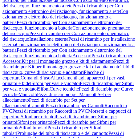
ricambio per Installazione da incasso
Con azionamento elettronico
del risciacquo, funzionamento a rete
Pezzi di ricambio per Con
azionamento elettronico del risciacquo, funzionamento a rete
Con
azionamento elettronico del risciacquo, funzionamento a
batteria
Pezzi di ricambio per Con azionamento elettronico del
risciacquo, funzionamento a batteria
Con azionamento pneumatico
del risciacquo
Pezzi di ricambio per Con azionamento pneumatico
del risciacquo
Installazione esterna
Pezzi di ricambio per Installazione
esterna
Con azionamento elettronico del risciacquo, funzionamento a
batteria
Pezzi di ricambio per Con azionamento elettronico del
risciacquo, funzionamento a batteria
Accessori
Pezzi di ricambio per
Accessori
Kit per il montaggio grezzo e kit di adattamento
Pezzi di
ricambio per Kit per il montaggio grezzo e kit di adattamento
Tubi di
risciacquo, curve di risciacquo e adattatori
Placche di
copertura
Comandi d’uso
Allacciamenti agli apparecchi per vasi,
orinatoi e bidet
Sifoni per vasi e vuotatoi
Pezzi di ricambio per Sifoni
per vasi e vuotatoi
Sifoni
Curve tecniche
Pezzi di ricambio per Curve
tecniche
Manicotti
Pezzi di ricambio per Manicotti
Set per
allacciamento
Pezzi di ricambio per Set per
allacciamento
Cannotti
Pezzi di ricambio per Cannotti
Raccordi in
PVC
Pezzi di ricambio per Raccordi in PVC
Morsetti e cappucci di
copertura
Sifoni per orinatoi
Pezzi di ricambio per Sifoni per
orinatoi
Sifoni per orinatoio
Pezzi di ricambio per Sifoni per
orinatoio
Sifoni tubolari
Pezzi di ricambio per Sifoni
tubolari
Prolunghe del tubo di risciacquo e del cannotto
Pezzi di