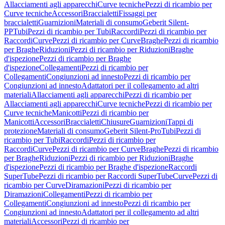
Allacciamenti agli apparecchi
Curve tecniche
Pezzi di ricambio per
Curve tecniche
Accessori
Braccialetti
Fissaggi per
braccialetti
Guarnizioni
Materiali di consumo
Geberit Silent-
PP
Tubi
Pezzi di ricambio per Tubi
Raccordi
Pezzi di ricambio per
Raccordi
Curve
Pezzi di ricambio per Curve
Braghe
Pezzi di ricambio
per Braghe
Riduzioni
Pezzi di ricambio per Riduzioni
Braghe
d'ispezione
Pezzi di ricambio per Braghe
d'ispezione
Collegamenti
Pezzi di ricambio per
Collegamenti
Congiunzioni ad innesto
Pezzi di ricambio per
Congiunzioni ad innesto
Adattatori per il collegamento ad altri
materiali
Allacciamenti agli apparecchi
Pezzi di ricambio per
Allacciamenti agli apparecchi
Curve tecniche
Pezzi di ricambio per
Curve tecniche
Manicotti
Pezzi di ricambio per
Manicotti
Accessori
Braccialetti
Chiusure
Guarnizioni
Tappi di
protezione
Materiali di consumo
Geberit Silent-Pro
Tubi
Pezzi di
ricambio per Tubi
Raccordi
Pezzi di ricambio per
Raccordi
Curve
Pezzi di ricambio per Curve
Braghe
Pezzi di ricambio
per Braghe
Riduzioni
Pezzi di ricambio per Riduzioni
Braghe
d'ispezione
Pezzi di ricambio per Braghe d'ispezione
Raccordi
SuperTube
Pezzi di ricambio per Raccordi SuperTube
Curve
Pezzi di
ricambio per Curve
Diramazioni
Pezzi di ricambio per
Diramazioni
Collegamenti
Pezzi di ricambio per
Collegamenti
Congiunzioni ad innesto
Pezzi di ricambio per
Congiunzioni ad innesto
Adattatori per il collegamento ad altri
materiali
Accessori
Pezzi di ricambio per