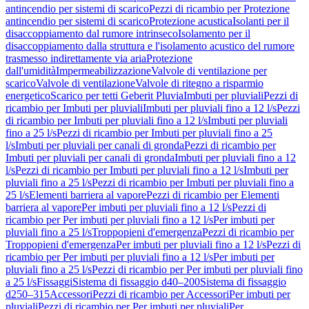
antincendio per sistemi di scarico
Pezzi di ricambio per Protezione
antincendio per sistemi di scarico
Protezione acustica
Isolanti per il
disaccoppiamento dal rumore intrinseco
Isolamento per il
disaccoppiamento dalla struttura e l'isolamento acustico del rumore
trasmesso indirettamente via aria
Protezione
dall'umidità
Impermeabilizzazione
Valvole di ventilazione per
scarico
Valvole di ventilazione
Valvole di ritegno a risparmio
energetico
Scarico per tetti Geberit Pluvia
Imbuti per pluviali
Pezzi di
ricambio per Imbuti per pluviali
Imbuti per pluviali fino a 12 l/s
Pezzi
di ricambio per Imbuti per pluviali fino a 12 l/s
Imbuti per pluviali
fino a 25 l/s
Pezzi di ricambio per Imbuti per pluviali fino a 25
l/s
Imbuti per pluviali per canali di gronda
Pezzi di ricambio per
Imbuti per pluviali per canali di gronda
Imbuti per pluviali fino a 12
l/s
Pezzi di ricambio per Imbuti per pluviali fino a 12 l/s
Imbuti per
pluviali fino a 25 l/s
Pezzi di ricambio per Imbuti per pluviali fino a
25 l/s
Elementi barriera al vapore
Pezzi di ricambio per Elementi
barriera al vapore
Per imbuti per pluviali fino a 12 l/s
Pezzi di
ricambio per Per imbuti per pluviali fino a 12 l/s
Per imbuti per
pluviali fino a 25 l/s
Troppopieni d'emergenza
Pezzi di ricambio per
Troppopieni d'emergenza
Per imbuti per pluviali fino a 12 l/s
Pezzi di
ricambio per Per imbuti per pluviali fino a 12 l/s
Per imbuti per
pluviali fino a 25 l/s
Pezzi di ricambio per Per imbuti per pluviali fino
a 25 l/s
Fissaggi
Sistema di fissaggio d40–200
Sistema di fissaggio
d250–315
Accessori
Pezzi di ricambio per Accessori
Per imbuti per
pluviali
Pezzi di ricambio per Per imbuti per pluviali
Per