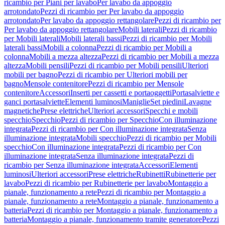
ricambio per Piani per lavabo
Per lavabo da appoggio
arrotondato
Pezzi di ricambio per Per lavabo da appoggio
arrotondato
Per lavabo da appoggio rettangolare
Pezzi di ricambio per
Per lavabo da appoggio rettangolare
Mobili laterali
Pezzi di ricambio
per Mobili laterali
Mobili laterali bassi
Pezzi di ricambio per Mobili
laterali bassi
Mobili a colonna
Pezzi di ricambio per Mobili a
colonna
Mobili a mezza altezza
Pezzi di ricambio per Mobili a mezza
altezza
Mobili pensili
Pezzi di ricambio per Mobili pensili
Ulteriori
mobili per bagno
Pezzi di ricambio per Ulteriori mobili per
bagno
Mensole contenitore
Pezzi di ricambio per Mensole
contenitore
Accessori
Inserti per cassetti e portaoggetti
Portasalviette e
ganci portasalviette
Elementi luminosi
Maniglie
Set piedini
Lavagne
magnetiche
Prese elettriche
Ulteriori accessori
Specchi e mobili
specchio
Specchio
Pezzi di ricambio per Specchio
Con illuminazione
integrata
Pezzi di ricambio per Con illuminazione integrata
Senza
illuminazione integrata
Mobili specchio
Pezzi di ricambio per Mobili
specchio
Con illuminazione integrata
Pezzi di ricambio per Con
illuminazione integrata
Senza illuminazione integrata
Pezzi di
ricambio per Senza illuminazione integrata
Accessori
Elementi
luminosi
Ulteriori accessori
Prese elettriche
Rubinetti
Rubinetterie per
lavabo
Pezzi di ricambio per Rubinetterie per lavabo
Montaggio a
pianale, funzionamento a rete
Pezzi di ricambio per Montaggio a
pianale, funzionamento a rete
Montaggio a pianale, funzionamento a
batteria
Pezzi di ricambio per Montaggio a pianale, funzionamento a
batteria
Montaggio a pianale, funzionamento tramite generatore
Pezzi