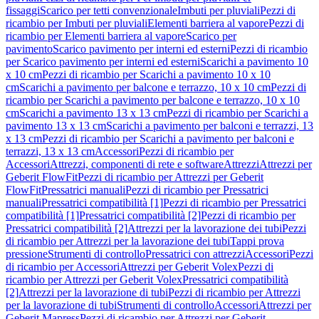
fissaggi
Scarico per tetti convenzionale
Imbuti per pluviali
Pezzi di
ricambio per Imbuti per pluviali
Elementi barriera al vapore
Pezzi di
ricambio per Elementi barriera al vapore
Scarico per
pavimento
Scarico pavimento per interni ed esterni
Pezzi di ricambio
per Scarico pavimento per interni ed esterni
Scarichi a pavimento 10
x 10 cm
Pezzi di ricambio per Scarichi a pavimento 10 x 10
cm
Scarichi a pavimento per balcone e terrazzo, 10 x 10 cm
Pezzi di
ricambio per Scarichi a pavimento per balcone e terrazzo, 10 x 10
cm
Scarichi a pavimento 13 x 13 cm
Pezzi di ricambio per Scarichi a
pavimento 13 x 13 cm
Scarichi a pavimento per balconi e terrazzi, 13
x 13 cm
Pezzi di ricambio per Scarichi a pavimento per balconi e
terrazzi, 13 x 13 cm
Accessori
Pezzi di ricambio per
Accessori
Attrezzi, componenti di rete e software
Attrezzi
Attrezzi per
Geberit FlowFit
Pezzi di ricambio per Attrezzi per Geberit
FlowFit
Pressatrici manuali
Pezzi di ricambio per Pressatrici
manuali
Pressatrici compatibilità [1]
Pezzi di ricambio per Pressatrici
compatibilità [1]
Pressatrici compatibilità [2]
Pezzi di ricambio per
Pressatrici compatibilità [2]
Attrezzi per la lavorazione dei tubi
Pezzi
di ricambio per Attrezzi per la lavorazione dei tubi
Tappi prova
pressione
Strumenti di controllo
Pressatrici con attrezzi
Accessori
Pezzi
di ricambio per Accessori
Attrezzi per Geberit Volex
Pezzi di
ricambio per Attrezzi per Geberit Volex
Pressatrici compatibilità
[2]
Attrezzi per la lavorazione di tubi
Pezzi di ricambio per Attrezzi
per la lavorazione di tubi
Strumenti di controllo
Accessori
Attrezzi per
Geberit Mapress
Pezzi di ricambio per Attrezzi per Geberit