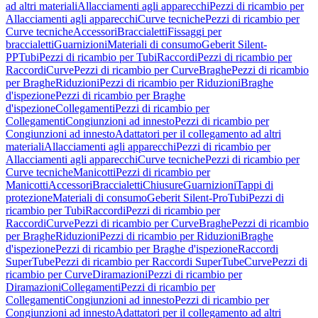
ad altri materiali
Allacciamenti agli apparecchi
Pezzi di ricambio per
Allacciamenti agli apparecchi
Curve tecniche
Pezzi di ricambio per
Curve tecniche
Accessori
Braccialetti
Fissaggi per
braccialetti
Guarnizioni
Materiali di consumo
Geberit Silent-
PP
Tubi
Pezzi di ricambio per Tubi
Raccordi
Pezzi di ricambio per
Raccordi
Curve
Pezzi di ricambio per Curve
Braghe
Pezzi di ricambio
per Braghe
Riduzioni
Pezzi di ricambio per Riduzioni
Braghe
d'ispezione
Pezzi di ricambio per Braghe
d'ispezione
Collegamenti
Pezzi di ricambio per
Collegamenti
Congiunzioni ad innesto
Pezzi di ricambio per
Congiunzioni ad innesto
Adattatori per il collegamento ad altri
materiali
Allacciamenti agli apparecchi
Pezzi di ricambio per
Allacciamenti agli apparecchi
Curve tecniche
Pezzi di ricambio per
Curve tecniche
Manicotti
Pezzi di ricambio per
Manicotti
Accessori
Braccialetti
Chiusure
Guarnizioni
Tappi di
protezione
Materiali di consumo
Geberit Silent-Pro
Tubi
Pezzi di
ricambio per Tubi
Raccordi
Pezzi di ricambio per
Raccordi
Curve
Pezzi di ricambio per Curve
Braghe
Pezzi di ricambio
per Braghe
Riduzioni
Pezzi di ricambio per Riduzioni
Braghe
d'ispezione
Pezzi di ricambio per Braghe d'ispezione
Raccordi
SuperTube
Pezzi di ricambio per Raccordi SuperTube
Curve
Pezzi di
ricambio per Curve
Diramazioni
Pezzi di ricambio per
Diramazioni
Collegamenti
Pezzi di ricambio per
Collegamenti
Congiunzioni ad innesto
Pezzi di ricambio per
Congiunzioni ad innesto
Adattatori per il collegamento ad altri