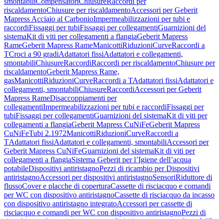
smontabili
Compensatori
Chiusure
Raccordi per
riscaldamento
Chiusure per riscaldamento
Accessori per Geberit
Mapress Acciaio al Carbonio
Impermeabilizzazioni per tubi e
raccordi
Fissaggi per tubi
Fissaggi per collegamenti
Guarnizioni del
sistema
Kit di viti per collegamenti a flangia
Geberit Mapress
Rame
Geberit Mapress Rame
Manicotti
Riduzioni
Curve
Raccordi a
T
Croci a 90 gradi
Adattatori fissi
Adattatori e collegamenti,
smontabili
Chiusure
Raccordi
Raccordi per riscaldamento
Chiusure per
riscaldamento
Geberit Mapress Rame,
gas
Manicotti
Riduzioni
Curve
Raccordi a T
Adattatori fissi
Adattatori e
collegamenti, smontabili
Chiusure
Raccordi
Accessori per Geberit
Mapress Rame
Disaccoppiamenti per
collegamenti
Impermeabilizzazioni per tubi e raccordi
Fissaggi per
tubi
Fissaggi per collegamenti
Guarnizioni del sistema
Kit di viti per
collegamenti a flangia
Geberit Mapress CuNiFe
Geberit Mapress
CuNiFe
Tubi 2.1972
Manicotti
Riduzioni
Curve
Raccordi a
T
Adattatori fissi
Adattatori e collegamenti, smontabili
Accessori per
Geberit Mapress CuNiFe
Guarnizioni del sistema
Kit di viti per
collegamenti a flangia
Sistema Geberit per l’Igiene dell’acqua
potabile
Dispositivi antiristagno
Pezzi di ricambio per Dispositivi
antiristagno
Accessori per dispositivi antiristagno
Sensori
Riduttore di
flusso
Cover e placche di copertura
Cassette di risciacquo e comandi
per WC con dispositivo antiristagno
Cassette di risciacquo da incasso
con dispositivo antiristagno integrato
Accessori per cassette di
risciacquo e comandi per WC con dispositivo antiristagno
Pezzi di