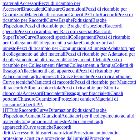
materiali
Accessori
Pezzi di ricambio per
Accessori
Braccialetti
Chiusure
Guarnizioni
Pezzi di ricambio per
Guarnizioni
Materiale di consumo
Geberit PE
Tubi
Raccordi
Pezzi di
ricambio per Raccordi
Curve
Braghe
Riduzioni
Braghe
d'ispezione
Pezzi di ricambio per Braghe d'ispezione
Raccordi
speciali
Pezzi di ricambio per Raccordi speciali
Raccordi
SuperTube
Curve
Raccordi speciali
Collegamenti
Pezzi di ricambio
per Collegamenti
Collegamenti a saldare
Congiunzioni ad
innesto
Pezzi di ricambio per Congiunzioni ad innesto
Adattatori per
il collegamento ad altri materiali
Pezzi di ricambio per Adattatori per
il collegamento ad altri materiali
Collegamenti filettati
Pezzi di
ricambio per Collegamenti filettati
Collegamenti a flangia
Colletti di
fissaggio
Allacciamenti agli apparecchi
Pezzi di ricambio per
Allacciamenti agli apparecchi
Curve tecniche
Pezzi di ricambio per
Curve tecniche
Manicotti di raccordo
Pezzi di ricambio per Manicotti
di raccordo
Sifoni a chiocciola
Pezzi di ricambio per Sifoni a
chiocciola
Accessori
Braccialetti
Fissaggi per braccialetti
Canali
portanti
Chiusure
Guarnizioni
Protezioni cantiere
Materiali di
consumo
Geberit PP-
HT
Tubi
Raccordi
Curve
Diramazioni
Riduzioni
Braghe
d'ispezione
Aumenti
Giunzioni
Adattatori per il collegamento ad altri
materiali
Congiunzioni ad innesto
Allacciamenti agli
apparecchi
Curve tecniche
Raccordi
diritti
Accessori
Chiusure
Guarnizioni
Protezione antincendio,
protezione acustica e protezione dall'umidità
Protezione