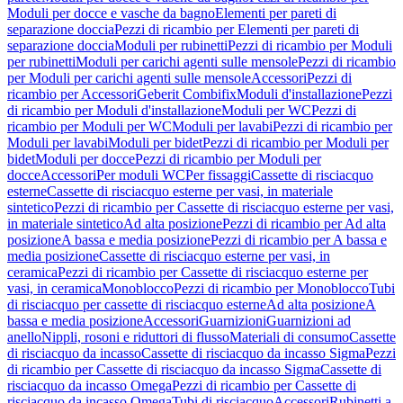
Moduli per docce e vasche da bagno
Elementi per pareti di
separazione doccia
Pezzi di ricambio per Elementi per pareti di
separazione doccia
Moduli per rubinetti
Pezzi di ricambio per Moduli
per rubinetti
Moduli per carichi agenti sulle mensole
Pezzi di ricambio
per Moduli per carichi agenti sulle mensole
Accessori
Pezzi di
ricambio per Accessori
Geberit Combifix
Moduli d'installazione
Pezzi
di ricambio per Moduli d'installazione
Moduli per WC
Pezzi di
ricambio per Moduli per WC
Moduli per lavabi
Pezzi di ricambio per
Moduli per lavabi
Moduli per bidet
Pezzi di ricambio per Moduli per
bidet
Moduli per docce
Pezzi di ricambio per Moduli per
docce
Accessori
Per moduli WC
Per fissaggi
Cassette di risciacquo
esterne
Cassette di risciacquo esterne per vasi, in materiale
sintetico
Pezzi di ricambio per Cassette di risciacquo esterne per vasi,
in materiale sintetico
Ad alta posizione
Pezzi di ricambio per Ad alta
posizione
A bassa e media posizione
Pezzi di ricambio per A bassa e
media posizione
Cassette di risciacquo esterne per vasi, in
ceramica
Pezzi di ricambio per Cassette di risciacquo esterne per
vasi, in ceramica
Monoblocco
Pezzi di ricambio per Monoblocco
Tubi
di risciacquo per cassette di risciacquo esterne
Ad alta posizione
A
bassa e media posizione
Accessori
Guarnizioni
Guarnizioni ad
anello
Nippli, rosoni e riduttori di flusso
Materiali di consumo
Cassette
di risciacquo da incasso
Cassette di risciacquo da incasso Sigma
Pezzi
di ricambio per Cassette di risciacquo da incasso Sigma
Cassette di
risciacquo da incasso Omega
Pezzi di ricambio per Cassette di
risciacquo da incasso Omega
Tubi di risciacquo
Accessori
Rubinetti a