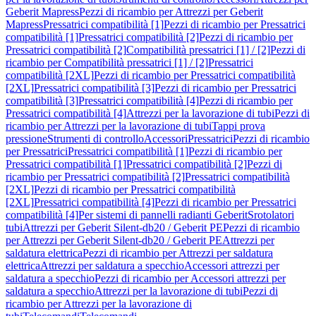
Geberit Mapress
Pezzi di ricambio per Attrezzi per Geberit
Mapress
Pressatrici compatibilità [1]
Pezzi di ricambio per Pressatrici
compatibilità [1]
Pressatrici compatibilità [2]
Pezzi di ricambio per
Pressatrici compatibilità [2]
Compatibilità pressatrici [1] / [2]
Pezzi di
ricambio per Compatibilità pressatrici [1] / [2]
Pressatrici
compatibilità [2XL]
Pezzi di ricambio per Pressatrici compatibilità
[2XL]
Pressatrici compatibilità [3]
Pezzi di ricambio per Pressatrici
compatibilità [3]
Pressatrici compatibilità [4]
Pezzi di ricambio per
Pressatrici compatibilità [4]
Attrezzi per la lavorazione di tubi
Pezzi di
ricambio per Attrezzi per la lavorazione di tubi
Tappi prova
pressione
Strumenti di controllo
Accessori
Pressatrici
Pezzi di ricambio
per Pressatrici
Pressatrici compatibilità [1]
Pezzi di ricambio per
Pressatrici compatibilità [1]
Pressatrici compatibilità [2]
Pezzi di
ricambio per Pressatrici compatibilità [2]
Pressatrici compatibilità
[2XL]
Pezzi di ricambio per Pressatrici compatibilità
[2XL]
Pressatrici compatibilità [4]
Pezzi di ricambio per Pressatrici
compatibilità [4]
Per sistemi di pannelli radianti Geberit
Srotolatori
tubi
Attrezzi per Geberit Silent-db20 / Geberit PE
Pezzi di ricambio
per Attrezzi per Geberit Silent-db20 / Geberit PE
Attrezzi per
saldatura elettrica
Pezzi di ricambio per Attrezzi per saldatura
elettrica
Attrezzi per saldatura a specchio
Accessori attrezzi per
saldatura a specchio
Pezzi di ricambio per Accessori attrezzi per
saldatura a specchio
Attrezzi per la lavorazione di tubi
Pezzi di
ricambio per Attrezzi per la lavorazione di