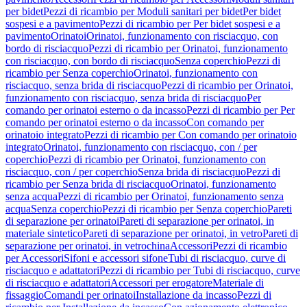
per bidet
Pezzi di ricambio per Moduli sanitari per bidet
Per bidet
sospesi e a pavimento
Pezzi di ricambio per Per bidet sospesi e a
pavimento
Orinatoi
Orinatoi, funzionamento con risciacquo, con
bordo di risciacquo
Pezzi di ricambio per Orinatoi, funzionamento
con risciacquo, con bordo di risciacquo
Senza coperchio
Pezzi di
ricambio per Senza coperchio
Orinatoi, funzionamento con
risciacquo, senza brida di risciacquo
Pezzi di ricambio per Orinatoi,
funzionamento con risciacquo, senza brida di risciacquo
Per
comando per orinatoi esterno o da incasso
Pezzi di ricambio per Per
comando per orinatoi esterno o da incasso
Con comando per
orinatoio integrato
Pezzi di ricambio per Con comando per orinatoio
integrato
Orinatoi, funzionamento con risciacquo, con / per
coperchio
Pezzi di ricambio per Orinatoi, funzionamento con
risciacquo, con / per coperchio
Senza brida di risciacquo
Pezzi di
ricambio per Senza brida di risciacquo
Orinatoi, funzionamento
senza acqua
Pezzi di ricambio per Orinatoi, funzionamento senza
acqua
Senza coperchio
Pezzi di ricambio per Senza coperchio
Pareti
di separazione per orinatoi
Pareti di separazione per orinatoi, in
materiale sintetico
Pareti di separazione per orinatoi, in vetro
Pareti di
separazione per orinatoi, in vetrochina
Accessori
Pezzi di ricambio
per Accessori
Sifoni e accessori sifone
Tubi di risciacquo, curve di
risciacquo e adattatori
Pezzi di ricambio per Tubi di risciacquo, curve
di risciacquo e adattatori
Accessori per erogatore
Materiale di
fissaggio
Comandi per orinatoi
Installazione da incasso
Pezzi di