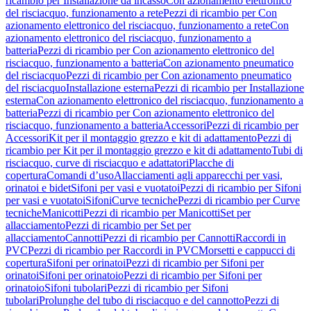
ricambio per Installazione da incasso
Con azionamento elettronico
del risciacquo, funzionamento a rete
Pezzi di ricambio per Con
azionamento elettronico del risciacquo, funzionamento a rete
Con
azionamento elettronico del risciacquo, funzionamento a
batteria
Pezzi di ricambio per Con azionamento elettronico del
risciacquo, funzionamento a batteria
Con azionamento pneumatico
del risciacquo
Pezzi di ricambio per Con azionamento pneumatico
del risciacquo
Installazione esterna
Pezzi di ricambio per Installazione
esterna
Con azionamento elettronico del risciacquo, funzionamento a
batteria
Pezzi di ricambio per Con azionamento elettronico del
risciacquo, funzionamento a batteria
Accessori
Pezzi di ricambio per
Accessori
Kit per il montaggio grezzo e kit di adattamento
Pezzi di
ricambio per Kit per il montaggio grezzo e kit di adattamento
Tubi di
risciacquo, curve di risciacquo e adattatori
Placche di
copertura
Comandi d’uso
Allacciamenti agli apparecchi per vasi,
orinatoi e bidet
Sifoni per vasi e vuotatoi
Pezzi di ricambio per Sifoni
per vasi e vuotatoi
Sifoni
Curve tecniche
Pezzi di ricambio per Curve
tecniche
Manicotti
Pezzi di ricambio per Manicotti
Set per
allacciamento
Pezzi di ricambio per Set per
allacciamento
Cannotti
Pezzi di ricambio per Cannotti
Raccordi in
PVC
Pezzi di ricambio per Raccordi in PVC
Morsetti e cappucci di
copertura
Sifoni per orinatoi
Pezzi di ricambio per Sifoni per
orinatoi
Sifoni per orinatoio
Pezzi di ricambio per Sifoni per
orinatoio
Sifoni tubolari
Pezzi di ricambio per Sifoni
tubolari
Prolunghe del tubo di risciacquo e del cannotto
Pezzi di