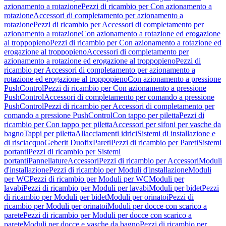
azionamento a rotazione
Pezzi di ricambio per Con azionamento a
rotazione
Accessori di completamento per azionamento a
rotazione
Pezzi di ricambio per Accessori di completamento per
azionamento a rotazione
Con azionamento a rotazione ed erogazione
al troppopieno
Pezzi di ricambio per Con azionamento a rotazione ed
erogazione al troppopieno
Accessori di completamento per
azionamento a rotazione ed erogazione al troppopieno
Pezzi di
ricambio per Accessori di completamento per azionamento a
rotazione ed erogazione al troppopieno
Con azionamento a pressione
PushControl
Pezzi di ricambio per Con azionamento a pressione
PushControl
Accessori di completamento per comando a pressione
PushControl
Pezzi di ricambio per Accessori di completamento per
comando a pressione PushControl
Con tappo per piletta
Pezzi di
ricambio per Con tappo per piletta
Accessori per sifoni per vasche da
bagno
Tappi per piletta
Allacciamenti idrici
Sistemi di installazione e
di risciacquo
Geberit Duofix
Pareti
Pezzi di ricambio per Pareti
Sistemi
portanti
Pezzi di ricambio per Sistemi
portanti
Pannellature
Accessori
Pezzi di ricambio per Accessori
Moduli
d'installazione
Pezzi di ricambio per Moduli d'installazione
Moduli
per WC
Pezzi di ricambio per Moduli per WC
Moduli per
lavabi
Pezzi di ricambio per Moduli per lavabi
Moduli per bidet
Pezzi
di ricambio per Moduli per bidet
Moduli per orinatoi
Pezzi di
ricambio per Moduli per orinatoi
Moduli per docce con scarico a
parete
Pezzi di ricambio per Moduli per docce con scarico a
parete
Moduli per docce e vasche da bagno
Pezzi di ricambio per