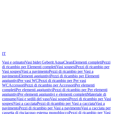
IT
Vasi e orinatoi
Vasi bidet Geberit AquaClean
Elementi completi
Pezzi
di ricambio per Elementi completi
Vasi sospesi
Pezzi di ricambio per
Vasi sospesi
Vasi a pavimento
Pezzi di ricambio per Vasi a
pavimento
Elementi aggiuntivi
Pezzi di ricambio per Elementi
aggiuntivi
Per vasi WC
Pezzi di ricambio per Per vasi
WC
Accessori
Pezzi di ricambio per Accessori
Per elementi
completi
Per elementi aggiuntivi
Pezzi di ricambio per Per elementi
aggiuntivi
Per elementi aggiuntivi e elementi completi
Materiale di
consumo
Vasi e sedili del vaso
Vasi sospesi
Pezzi di ricambio per Vasi
sospesi
Vasi a cacciata
Pezzi di ricambio per Vasi a cacciata
Vasi a
pavimento
Pezzi di ricambio per Vasi a pavimento
Vasi a cacciata per
cassetta di risciacquo esterna monoblocco
Pezzi di ricambio per Vasi