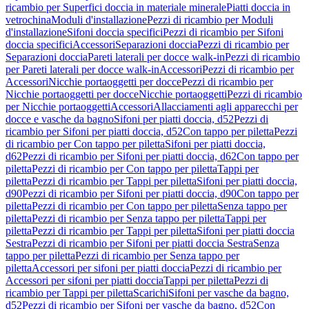
ricambio per Superfici doccia in materiale minerale
Piatti doccia in
vetrochina
Moduli d'installazione
Pezzi di ricambio per Moduli
d'installazione
Sifoni doccia specifici
Pezzi di ricambio per Sifoni
doccia specifici
Accessori
Separazioni doccia
Pezzi di ricambio per
Separazioni doccia
Pareti laterali per docce walk-in
Pezzi di ricambio
per Pareti laterali per docce walk-in
Accessori
Pezzi di ricambio per
Accessori
Nicchie portaoggetti per docce
Pezzi di ricambio per
Nicchie portaoggetti per docce
Nicchie portaoggetti
Pezzi di ricambio
per Nicchie portaoggetti
Accessori
Allacciamenti agli apparecchi per
docce e vasche da bagno
Sifoni per piatti doccia, d52
Pezzi di
ricambio per Sifoni per piatti doccia, d52
Con tappo per piletta
Pezzi
di ricambio per Con tappo per piletta
Sifoni per piatti doccia,
d62
Pezzi di ricambio per Sifoni per piatti doccia, d62
Con tappo per
piletta
Pezzi di ricambio per Con tappo per piletta
Tappi per
piletta
Pezzi di ricambio per Tappi per piletta
Sifoni per piatti doccia,
d90
Pezzi di ricambio per Sifoni per piatti doccia, d90
Con tappo per
piletta
Pezzi di ricambio per Con tappo per piletta
Senza tappo per
piletta
Pezzi di ricambio per Senza tappo per piletta
Tappi per
piletta
Pezzi di ricambio per Tappi per piletta
Sifoni per piatti doccia
Sestra
Pezzi di ricambio per Sifoni per piatti doccia Sestra
Senza
tappo per piletta
Pezzi di ricambio per Senza tappo per
piletta
Accessori per sifoni per piatti doccia
Pezzi di ricambio per
Accessori per sifoni per piatti doccia
Tappi per piletta
Pezzi di
ricambio per Tappi per piletta
Scarichi
Sifoni per vasche da bagno,
d52
Pezzi di ricambio per Sifoni per vasche da bagno, d52
Con