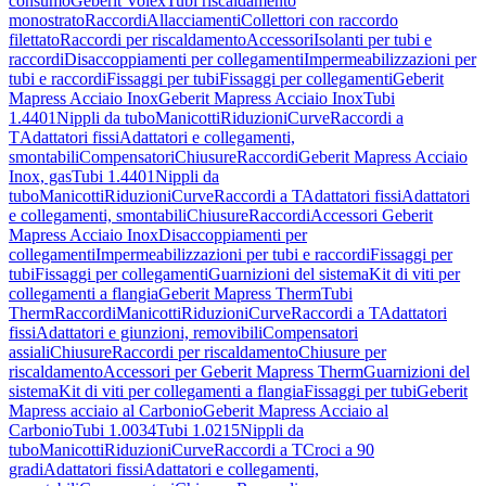
consumo
Geberit Volex
Tubi riscaldamento
monostrato
Raccordi
Allacciamenti
Collettori con raccordo
filettato
Raccordi per riscaldamento
Accessori
Isolanti per tubi e
raccordi
Disaccoppiamenti per collegamenti
Impermeabilizzazioni per
tubi e raccordi
Fissaggi per tubi
Fissaggi per collegamenti
Geberit
Mapress Acciaio Inox
Geberit Mapress Acciaio Inox
Tubi
1.4401
Nippli da tubo
Manicotti
Riduzioni
Curve
Raccordi a
T
Adattatori fissi
Adattatori e collegamenti,
smontabili
Compensatori
Chiusure
Raccordi
Geberit Mapress Acciaio
Inox, gas
Tubi 1.4401
Nippli da
tubo
Manicotti
Riduzioni
Curve
Raccordi a T
Adattatori fissi
Adattatori
e collegamenti, smontabili
Chiusure
Raccordi
Accessori Geberit
Mapress Acciaio Inox
Disaccoppiamenti per
collegamenti
Impermeabilizzazioni per tubi e raccordi
Fissaggi per
tubi
Fissaggi per collegamenti
Guarnizioni del sistema
Kit di viti per
collegamenti a flangia
Geberit Mapress Therm
Tubi
Therm
Raccordi
Manicotti
Riduzioni
Curve
Raccordi a T
Adattatori
fissi
Adattatori e giunzioni, removibili
Compensatori
assiali
Chiusure
Raccordi per riscaldamento
Chiusure per
riscaldamento
Accessori per Geberit Mapress Therm
Guarnizioni del
sistema
Kit di viti per collegamenti a flangia
Fissaggi per tubi
Geberit
Mapress acciaio al Carbonio
Geberit Mapress Acciaio al
Carbonio
Tubi 1.0034
Tubi 1.0215
Nippli da
tubo
Manicotti
Riduzioni
Curve
Raccordi a T
Croci a 90
gradi
Adattatori fissi
Adattatori e collegamenti,