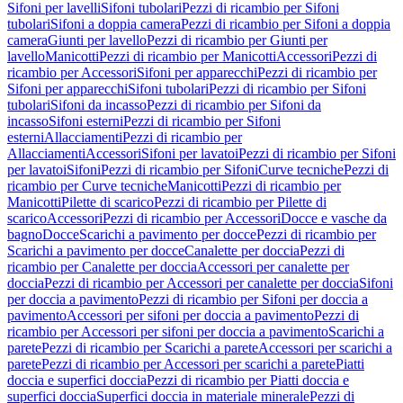
Sifoni per lavelli
Sifoni tubolari
Pezzi di ricambio per Sifoni
tubolari
Sifoni a doppia camera
Pezzi di ricambio per Sifoni a doppia
camera
Giunti per lavello
Pezzi di ricambio per Giunti per
lavello
Manicotti
Pezzi di ricambio per Manicotti
Accessori
Pezzi di
ricambio per Accessori
Sifoni per apparecchi
Pezzi di ricambio per
Sifoni per apparecchi
Sifoni tubolari
Pezzi di ricambio per Sifoni
tubolari
Sifoni da incasso
Pezzi di ricambio per Sifoni da
incasso
Sifoni esterni
Pezzi di ricambio per Sifoni
esterni
Allacciamenti
Pezzi di ricambio per
Allacciamenti
Accessori
Sifoni per lavatoi
Pezzi di ricambio per Sifoni
per lavatoi
Sifoni
Pezzi di ricambio per Sifoni
Curve tecniche
Pezzi di
ricambio per Curve tecniche
Manicotti
Pezzi di ricambio per
Manicotti
Pilette di scarico
Pezzi di ricambio per Pilette di
scarico
Accessori
Pezzi di ricambio per Accessori
Docce e vasche da
bagno
Docce
Scarichi a pavimento per docce
Pezzi di ricambio per
Scarichi a pavimento per docce
Canalette per doccia
Pezzi di
ricambio per Canalette per doccia
Accessori per canalette per
doccia
Pezzi di ricambio per Accessori per canalette per doccia
Sifoni
per doccia a pavimento
Pezzi di ricambio per Sifoni per doccia a
pavimento
Accessori per sifoni per doccia a pavimento
Pezzi di
ricambio per Accessori per sifoni per doccia a pavimento
Scarichi a
parete
Pezzi di ricambio per Scarichi a parete
Accessori per scarichi a
parete
Pezzi di ricambio per Accessori per scarichi a parete
Piatti
doccia e superfici doccia
Pezzi di ricambio per Piatti doccia e
superfici doccia
Superfici doccia in materiale minerale
Pezzi di