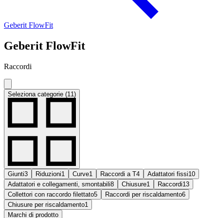
Geberit FlowFit
Geberit FlowFit
Raccordi
Seleziona categorie (11)
Giunti
3
Riduzioni
1
Curve
1
Raccordi a T
4
Adattatori fissi
10
Adattatori e collegamenti, smontabili
8
Chiusure
1
Raccordi
13
Collettori con raccordo filettato
5
Raccordi per riscaldamento
6
Chiusure per riscaldamento
1
Marchi di prodotto