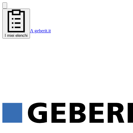
A geberit.it
I miei elenchi