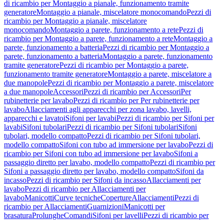
di ricambio per Montaggio a pianale, funzionamento tramite
generatore
Montaggio a pianale, miscelatore monocomando
Pezzi di
ricambio per Montaggio a pianale, miscelatore
monocomando
Montaggio a parete, funzionamento a rete
Pezzi di
ricambio per Montaggio a parete, funzionamento a rete
Montaggio a
parete, funzionamento a batteria
Pezzi di ricambio per Montaggio a
parete, funzionamento a batteria
Montaggio a parete, funzionamento
tramite generatore
Pezzi di ricambio per Montaggio a parete,
funzionamento tramite generatore
Montaggio a parete, miscelatore a
due manopole
Pezzi di ricambio per Montaggio a parete, miscelatore
a due manopole
Accessori
Pezzi di ricambio per Accessori
Per
rubinetterie per lavabo
Pezzi di ricambio per Per rubinetterie per
lavabo
Allacciamenti agli apparecchi per zona lavabo, lavelli,
apparecchi e lavatoi
Sifoni per lavabi
Pezzi di ricambio per Sifoni per
lavabi
Sifoni tubolari
Pezzi di ricambio per Sifoni tubolari
Sifoni
tubolari, modello compatto
Pezzi di ricambio per Sifoni tubolari,
modello compatto
Sifoni con tubo ad immersione per lavabo
Pezzi di
ricambio per Sifoni con tubo ad immersione per lavabo
Sifoni a
passaggio diretto per lavabo, modello compatto
Pezzi di ricambio per
Sifoni a passaggio diretto per lavabo, modello compatto
Sifoni da
incasso
Pezzi di ricambio per Sifoni da incasso
Allacciamenti per
lavabo
Pezzi di ricambio per Allacciamenti per
lavabo
Manicotti
Curve tecniche
Coperture
Allacciamenti
Pezzi di
ricambio per Allacciamenti
Guarnizioni
Manicotti per
brasatura
Prolunghe
Comandi
Sifoni per lavelli
Pezzi di ricambio per