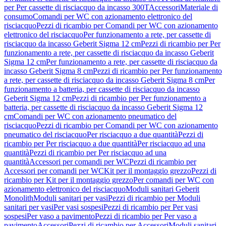
per Per cassette di risciacquo da incasso 300T
Accessori
Materiale di
consumo
Comandi per WC con azionamento elettronico del
risciacquo
Pezzi di ricambio per Comandi per WC con azionamento
elettronico del risciacquo
Per funzionamento a rete, per cassette di
risciacquo da incasso Geberit Sigma 12 cm
Pezzi di ricambio per Per
funzionamento a rete, per cassette di risciacquo da incasso Geberit
Sigma 12 cm
Per funzionamento a rete, per cassette di risciacquo da
incasso Geberit Sigma 8 cm
Pezzi di ricambio per Per funzionamento
a rete, per cassette di risciacquo da incasso Geberit Sigma 8 cm
Per
funzionamento a batteria, per cassette di risciacquo da incasso
Geberit Sigma 12 cm
Pezzi di ricambio per Per funzionamento a
batteria, per cassette di risciacquo da incasso Geberit Sigma 12
cm
Comandi per WC con azionamento pneumatico del
risciacquo
Pezzi di ricambio per Comandi per WC con azionamento
pneumatico del risciacquo
Per risciacquo a due quantità
Pezzi di
ricambio per Per risciacquo a due quantità
Per risciacquo ad una
quantità
Pezzi di ricambio per Per risciacquo ad una
quantità
Accessori per comandi per WC
Pezzi di ricambio per
Accessori per comandi per WC
Kit per il montaggio grezzo
Pezzi di
ricambio per Kit per il montaggio grezzo
Per comandi per WC con
azionamento elettronico del risciacquo
Moduli sanitari Geberit
Monolith
Moduli sanitari per vasi
Pezzi di ricambio per Moduli
sanitari per vasi
Per vasi sospesi
Pezzi di ricambio per Per vasi
sospesi
Per vaso a pavimento
Pezzi di ricambio per Per vaso a
pavimento
Accessori
Pezzi di ricambio per Accessori
Moduli sanitari