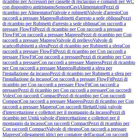
ricambio per Accessori per cassette di risciacquo e comandi per WC
con dispositivo antiristagno
Sensori
Cavi
Alimentatori
Pezzi di
ricambio per Alimentatori
Valvole e rubinetti
Valvole d'arresto
Con
raccordi a pressare Mapress
Rubinetti d'arresto a sede obliqua
Pezzi
di ricambio per Rubinetti d'arresto a sede obliqua
Con raccordi a
pressare FlowFit
Pezzi di ricambio per Con raccordi a pressare
FlowFit
Con raccordi a pressare Mapress
Pezzi di ricambio per Con
raccordi a pressare Mapress
Valvole di prelievo
Valvole di
scarico
Rubinetti a sfera
Pezzi di ricambio per Rubinetti a sfera
Con
raccordi a pressare FlowFit
Pezzi di ricambio per Con raccordi a
pressare FlowFit
Con raccordi a pressare
Pezzi di ricambio per Con
raccordi a pressare
Con raccordi a pressare Mapress
Pezzi di ricambio
per Con raccordi a pressare Mapress
Rubinetti a sfera per
l'installazione da incasso
Pezzi di ricambio per Rubinetti a sfera per
l'installazione da incasso
Con raccordi a pressare FlowFit
Pezzi di
ricambio per Con raccordi a pressare FlowFit
Con raccordi a
pressare
Pezzi di ricambio per Con raccordi a pressare
Con raccordi
Volex
Con raccordi Compact
Pezzi di ricambio per Con raccordi
Compact
Con raccordi a pressare Mapress
Pezzi di ricambio per Con
raccordi a pressare Mapress
Con raccordi filettati
Unità valvole
d'intercettazione e collettori per il montaggio da incasso
Pezzi di
ricambio per Unità valvole d'intercettazione e collettori per il
montaggio da incasso
Con raccordi Compact
Pezzi di ricambio per
Con raccordi Compact
Valvole di ritegno
Con raccordi a pressare
Mapress
Collegamenti idrici per contatore dell'acqua
Con raccordi