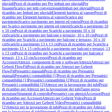
pluviali
Pezzi di ricambio per Per imbuti per pluviali
Per
fissaggi
Scarico per tetti convenzionale
Imbuti per pluviali
Pezzi di
ricambio per Imbuti per pluviali
Elementi barriera al vapore
Pezzi di
ricambio per Elementi barriera al vapore
Scarico per
pavimento
Scarico pavimento per interni ed esterni
Pezzi di ricambio
per Scarico pavimento per interni ed esterni
Scarichi a pavimento 10
x 10 cm
Pezzi di ricambio per Scarichi a pavimento 10 x 10
cm
Scarichi a pavimento per balcone e terrazzo, 10 x 10 cm
Pezzi di
ricambio per Scarichi a pavimento per balcone e terrazzo, 10 x 10
cm
Scarichi a pavimento 13 x 13 cm
Pezzi di ricambio per Scarichi a
pavimento 13 x 13 cm
Scarichi a pavimento per balconi e terrazzi, 13
x 13 cm
Pezzi di ricambio per Scarichi a pavimento per balconi e
terrazzi, 13 x 13 cm
Accessori
Pezzi di ricambio per
Accessori
Attrezzi, componenti di rete e software
Attrezzi
Attrezzi per
Geberit FlowFit
Pezzi di ricambio per Attrezzi per Geberit
FlowFit
Pressatrici manuali
Pezzi di ricambio per Pressatrici
manuali
Pressatrici compatibilità [1]
Pezzi di ricambio per Pressatrici
compatibilità [1]
Pressatrici compatibilità [2]
Pezzi di ricambio per
Pressatrici compatibilità [2]
Attrezzi per la lavorazione dei tubi
Pezzi
di ricambio per Attrezzi per la lavorazione dei tubi
Tappi prova
pressione
Strumenti di controllo
Pressatrici con attrezzi
Accessori
Pezzi
di ricambio per Accessori
Attrezzi per Geberit Volex
Pezzi di
ricambio per Attrezzi per Geberit Volex
Pressatrici compatibilità
[2]
Attrezzi per la lavorazione di tubi
Pezzi di ricambio per Attrezzi
per la lavorazione di tubi
Strumenti di controllo
Accessori
Attrezzi per