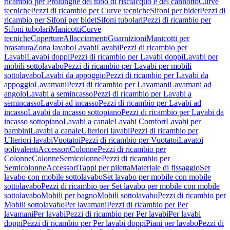
ricambio per Prolunghe del tubo di risciacquo e del cannotto
Curve
tecniche
Pezzi di ricambio per Curve tecniche
Sifoni per bidet
Pezzi di
ricambio per Sifoni per bidet
Sifoni tubolari
Pezzi di ricambio per
Sifoni tubolari
Manicotti
Curve
tecniche
Coperture
Allacciamenti
Guarnizioni
Manicotti per
brasatura
Zona lavabo
Lavabi
Lavabi
Pezzi di ricambio per
Lavabi
Lavabi doppi
Pezzi di ricambio per Lavabi doppi
Lavabi per
mobili sottolavabo
Pezzi di ricambio per Lavabi per mobili
sottolavabo
Lavabi da appoggio
Pezzi di ricambio per Lavabi da
appoggio
Lavamani
Pezzi di ricambio per Lavamani
Lavamani ad
angolo
Lavabi a semincasso
Pezzi di ricambio per Lavabi a
semincasso
Lavabi ad incasso
Pezzi di ricambio per Lavabi ad
incasso
Lavabi da incasso sottopiano
Pezzi di ricambio per Lavabi da
incasso sottopiano
Lavabi a canale
Lavabi Comfort
Lavabi per
bambini
Lavabi a canale
Ulteriori lavabi
Pezzi di ricambio per
Ulteriori lavabi
Vuotatoi
Pezzi di ricambio per Vuotatoi
Lavatoi
polivalenti
Accessori
Colonne
Pezzi di ricambio per
Colonne
Colonne
Semicolonne
Pezzi di ricambio per
Semicolonne
Accessori
Tappi per piletta
Materiale di fissaggio
Set
lavabo con mobile sottolavabo
Set lavabo per mobile con mobile
sottolavabo
Pezzi di ricambio per Set lavabo per mobile con mobile
sottolavabo
Mobili per bagno
Mobili sottolavabo
Pezzi di ricambio per
Mobili sottolavabo
Per lavamani
Pezzi di ricambio per Per
lavamani
Per lavabi
Pezzi di ricambio per Per lavabi
Per lavabi
doppi
Pezzi di ricambio per Per lavabi doppi
Piani per lavabo
Pezzi di