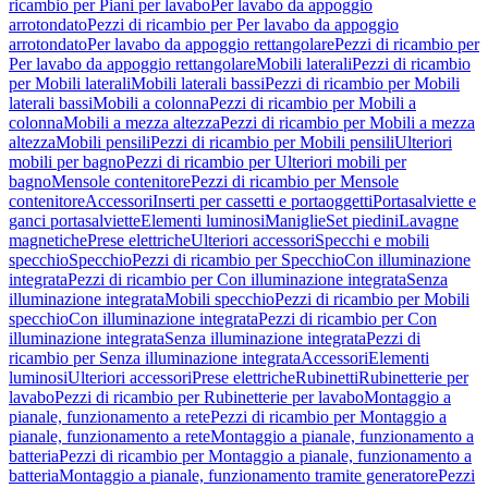
ricambio per Piani per lavabo
Per lavabo da appoggio
arrotondato
Pezzi di ricambio per Per lavabo da appoggio
arrotondato
Per lavabo da appoggio rettangolare
Pezzi di ricambio per
Per lavabo da appoggio rettangolare
Mobili laterali
Pezzi di ricambio
per Mobili laterali
Mobili laterali bassi
Pezzi di ricambio per Mobili
laterali bassi
Mobili a colonna
Pezzi di ricambio per Mobili a
colonna
Mobili a mezza altezza
Pezzi di ricambio per Mobili a mezza
altezza
Mobili pensili
Pezzi di ricambio per Mobili pensili
Ulteriori
mobili per bagno
Pezzi di ricambio per Ulteriori mobili per
bagno
Mensole contenitore
Pezzi di ricambio per Mensole
contenitore
Accessori
Inserti per cassetti e portaoggetti
Portasalviette e
ganci portasalviette
Elementi luminosi
Maniglie
Set piedini
Lavagne
magnetiche
Prese elettriche
Ulteriori accessori
Specchi e mobili
specchio
Specchio
Pezzi di ricambio per Specchio
Con illuminazione
integrata
Pezzi di ricambio per Con illuminazione integrata
Senza
illuminazione integrata
Mobili specchio
Pezzi di ricambio per Mobili
specchio
Con illuminazione integrata
Pezzi di ricambio per Con
illuminazione integrata
Senza illuminazione integrata
Pezzi di
ricambio per Senza illuminazione integrata
Accessori
Elementi
luminosi
Ulteriori accessori
Prese elettriche
Rubinetti
Rubinetterie per
lavabo
Pezzi di ricambio per Rubinetterie per lavabo
Montaggio a
pianale, funzionamento a rete
Pezzi di ricambio per Montaggio a
pianale, funzionamento a rete
Montaggio a pianale, funzionamento a
batteria
Pezzi di ricambio per Montaggio a pianale, funzionamento a
batteria
Montaggio a pianale, funzionamento tramite generatore
Pezzi