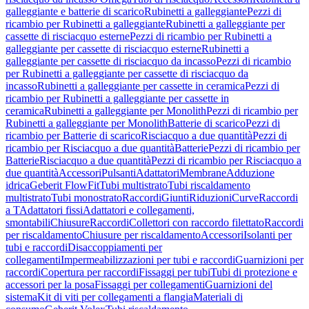
galleggiante e batterie di scarico
Rubinetti a galleggiante
Pezzi di
ricambio per Rubinetti a galleggiante
Rubinetti a galleggiante per
cassette di risciacquo esterne
Pezzi di ricambio per Rubinetti a
galleggiante per cassette di risciacquo esterne
Rubinetti a
galleggiante per cassette di risciacquo da incasso
Pezzi di ricambio
per Rubinetti a galleggiante per cassette di risciacquo da
incasso
Rubinetti a galleggiante per cassette in ceramica
Pezzi di
ricambio per Rubinetti a galleggiante per cassette in
ceramica
Rubinetti a galleggiante per Monolith
Pezzi di ricambio per
Rubinetti a galleggiante per Monolith
Batterie di scarico
Pezzi di
ricambio per Batterie di scarico
Risciacquo a due quantità
Pezzi di
ricambio per Risciacquo a due quantità
Batterie
Pezzi di ricambio per
Batterie
Risciacquo a due quantità
Pezzi di ricambio per Risciacquo a
due quantità
Accessori
Pulsanti
Adattatori
Membrane
Adduzione
idrica
Geberit FlowFit
Tubi multistrato
Tubi riscaldamento
multistrato
Tubi monostrato
Raccordi
Giunti
Riduzioni
Curve
Raccordi
a T
Adattatori fissi
Adattatori e collegamenti,
smontabili
Chiusure
Raccordi
Collettori con raccordo filettato
Raccordi
per riscaldamento
Chiusure per riscaldamento
Accessori
Isolanti per
tubi e raccordi
Disaccoppiamenti per
collegamenti
Impermeabilizzazioni per tubi e raccordi
Guarnizioni per
raccordi
Copertura per raccordi
Fissaggi per tubi
Tubi di protezione e
accessori per la posa
Fissaggi per collegamenti
Guarnizioni del
sistema
Kit di viti per collegamenti a flangia
Materiali di