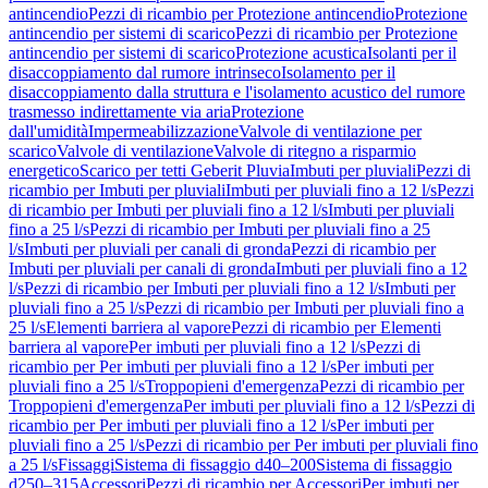
antincendio
Pezzi di ricambio per Protezione antincendio
Protezione
antincendio per sistemi di scarico
Pezzi di ricambio per Protezione
antincendio per sistemi di scarico
Protezione acustica
Isolanti per il
disaccoppiamento dal rumore intrinseco
Isolamento per il
disaccoppiamento dalla struttura e l'isolamento acustico del rumore
trasmesso indirettamente via aria
Protezione
dall'umidità
Impermeabilizzazione
Valvole di ventilazione per
scarico
Valvole di ventilazione
Valvole di ritegno a risparmio
energetico
Scarico per tetti Geberit Pluvia
Imbuti per pluviali
Pezzi di
ricambio per Imbuti per pluviali
Imbuti per pluviali fino a 12 l/s
Pezzi
di ricambio per Imbuti per pluviali fino a 12 l/s
Imbuti per pluviali
fino a 25 l/s
Pezzi di ricambio per Imbuti per pluviali fino a 25
l/s
Imbuti per pluviali per canali di gronda
Pezzi di ricambio per
Imbuti per pluviali per canali di gronda
Imbuti per pluviali fino a 12
l/s
Pezzi di ricambio per Imbuti per pluviali fino a 12 l/s
Imbuti per
pluviali fino a 25 l/s
Pezzi di ricambio per Imbuti per pluviali fino a
25 l/s
Elementi barriera al vapore
Pezzi di ricambio per Elementi
barriera al vapore
Per imbuti per pluviali fino a 12 l/s
Pezzi di
ricambio per Per imbuti per pluviali fino a 12 l/s
Per imbuti per
pluviali fino a 25 l/s
Troppopieni d'emergenza
Pezzi di ricambio per
Troppopieni d'emergenza
Per imbuti per pluviali fino a 12 l/s
Pezzi di
ricambio per Per imbuti per pluviali fino a 12 l/s
Per imbuti per
pluviali fino a 25 l/s
Pezzi di ricambio per Per imbuti per pluviali fino
a 25 l/s
Fissaggi
Sistema di fissaggio d40–200
Sistema di fissaggio
d250–315
Accessori
Pezzi di ricambio per Accessori
Per imbuti per