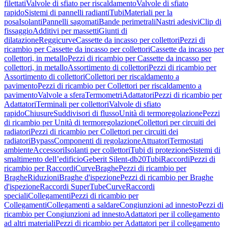
filettati
Valvole di sfiato per riscaldamento
Valvole di sfiato
rapido
Sistemi di pannelli radianti
Tubi
Materiali per la
posa
Isolanti
Pannelli sagomati
Bande perimetrali
Nastri adesivi
Clip di
fissaggio
Additivi per massetti
Giunti di
dilatazione
Reggicurve
Cassette da incasso per collettori
Pezzi di
ricambio per Cassette da incasso per collettori
Cassette da incasso per
collettori, in metallo
Pezzi di ricambio per Cassette da incasso per
collettori, in metallo
Assortimento di collettori
Pezzi di ricambio per
Assortimento di collettori
Collettori per riscaldamento a
pavimento
Pezzi di ricambio per Collettori per riscaldamento a
pavimento
Valvole a sfera
Termometri
Adattatori
Pezzi di ricambio per
Adattatori
Terminali per collettori
Valvole di sfiato
rapido
Chiusure
Suddivisori di flusso
Unità di termoregolazione
Pezzi
di ricambio per Unità di termoregolazione
Collettori per circuiti dei
radiatori
Pezzi di ricambio per Collettori per circuiti dei
radiatori
Bypass
Componenti di regolazione
Attuatori
Termostati
ambiente
Accessori
Isolanti per collettori
Tubi di protezione
Sistemi di
smaltimento dell’edificio
Geberit Silent-db20
Tubi
Raccordi
Pezzi di
ricambio per Raccordi
Curve
Braghe
Pezzi di ricambio per
Braghe
Riduzioni
Braghe d'ispezione
Pezzi di ricambio per Braghe
d'ispezione
Raccordi SuperTube
Curve
Raccordi
speciali
Collegamenti
Pezzi di ricambio per
Collegamenti
Collegamenti a saldare
Congiunzioni ad innesto
Pezzi di
ricambio per Congiunzioni ad innesto
Adattatori per il collegamento
ad altri materiali
Pezzi di ricambio per Adattatori per il collegamento