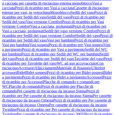
a cacciata per cassetta di risciacquo esterna monoblocco
Vasi a
cacciata
Pezzi di ricambio per Vasi a cacciata
Cassette di risciacquo
esterne per vasi, in vetrochina
Monoblocco
Sedili del vaso
Pezzi di
ricambio per Sedili del vaso
Sedili del vaso
Pezzi di ricambio per
Sedili del vaso
Vasi versione Comfort
Pezzi di ricambio per Vasi
versione Comfort
Vasi a cacciata, prolungati
Pezzi di ricambio per
Vasi a cacciata, prolungati
Sedili del vaso versione Comfort
Pezzi di
ricambio per Sedili del vaso versione Comfort
Sedili del vaso
Pezzi di
ricambio per Sedili del vaso
Vasi per bambini
Pezzi di ricambio per
Vasi per bambini
Vasi sospesi
Pezzi di ricambio per Vasi sospesi
Vasi
a pavimento
Pezzi di ricambio per Vasi a pavimento
Sedili del WC
per bambini
Pezzi di ricambio per Sedili del WC per bambini
Sedili
del vaso
Pezzi di ricambio per Sedili del vaso
Tavolette del vaso
Pezzi
di ricambio per Tavolette del vaso
WC ad uso accovacciato
Con
risciacquo
Accessori
Allacciamenti
Materiale di fissaggio
Ulteriori
accessori
Bidet
Bidet sospesi
Pezzi di ricambio per Bidet sospesi
Bidet
a pavimento
Pezzi di ricambio per Bidet a pavimento
Accessori
Pezzi
di ricambio per Accessori
Placche di comando e comandi per
WC
Placche di comando
Pezzi di ricambio per Placche di
comando
Per cassette di risciacquo da incasso Sigma
Pezzi di
ricambio per Per cassette di risciacquo da incasso Sigma
Per cassette
di risciacquo da incasso Omega
Pezzi di ricambio per Per cassette di
risciacquo da incasso Omega
Per cassette di risciacquo da incasso
Twinline
Pezzi di ricambio per Per cassette di risciacquo da incasso
Twinline
Per cassette di risciacquo da incasso 300T
Pezzi di ricambio