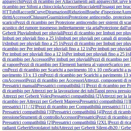
apparecchi
Pezzi di ricambio per Allacciamenti agli apparecchi
Curve t
ricambio per Sifoni a chiocciola
Accessori
Braccialetti
Fissaggi per bracc
HT
Tubi
Raccordi
Curve
Diramazioni
Riduzioni
Braghe d'ispezione
Aume
diritti
Accessori
Chiusure
Guarnizioni
Protezione antincendio, protezione
scarico
Pezzi di ricambio per Protezione antincendio per sistemi di sca
acustico del rumore trasmesso indirettamente via aria
Protezione dall'u
Geberit Pluvia
Imbuti per pluviali
Pezzi di ricambio per Imbuti per pluv
Imbuti per pluviali fino a 25 l/s
Imbuti per pluviali per canali di gronda
l/s
Imbuti per pluviali fino a 25 l/s
Pezzi di ricambio per Imbuti per pluvi
ricambio per Per imbuti per pluviali fino a 12 l/s
Per imbuti per pluviali
Per imbuti per pluviali fino a 12 l/s
Per imbuti per pluviali fino a 25 l/s
di ricambio per Accessori
Per imbuti per pluviali
Pezzi di ricambio per 
al vapore
Pezzi di ricambio per Elementi barriera al vapore
Scarico per
cm
Pezzi di ricambio per Scarichi a pavimento 10 x 10 cm
Scarichi a 
pavimento 13 x 13 cm
Pezzi di ricambio per Scarichi a pavimento 13 
cm
Accessori
Pezzi di ricambio per Accessori
Attrezzi, componenti di r
Pressatrici manuali
Pressatrici compatibilità [1]
Pezzi di ricambio per Pre
di ricambio per Attrezzi per la lavorazione dei tubi
Tappi prova pressi
Attrezzi per Geberit Volex
Pressatrici compatibilità [2]
Attrezzi per la l
ricambio per Attrezzi per Geberit Mapress
Pressatrici compatibilità [1]
pressatrici [1] / [2]
Pezzi di ricambio per Compatibilità pressatrici [1] / 
Pressatrici compatibilità [3]
Pressatrici compatibilità [4]
Pezzi di ricambi
pressione
Strumenti di controllo
Accessori
Pressatrici
Pezzi di ricambio p
Pressatrici compatibilità [2]
Pressatrici compatibilità [2XL]
Pezzi di ric
radianti Geberit
Srotolatori tubi
Attrezzi per Geberit Silent-db20 / Gebe