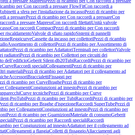
ordi a pressare Mapress
Pezzi di ricambio per Con raccordi a pressare
ricambio per Con raccordi a pressare FlowFit
Con raccordi a
Rubinetti a sfera per l'installazione da incasso
Pezzi di ricambio per
rdi a pressare
Pezzi di ricambio per Con raccordi a pressare
Con
raccordi a pressare Mapress
Con raccordi filettati
Unità valvole
ncasso
Con raccordi Compact
Pezzi di ricambio per Con raccordi
per riscaldamento
Valvole di sfiato rapido
Sistemi di pannelli
azione
Reggicurve
Cassette da incasso per collettori
Pezzi di ricambio
tallo
Assortimento di collettori
Pezzi di ricambio per Assortimento di
ttatori
Pezzi di ricambio per Adattatori
Terminali per collettori
Valvole
ei radiatori
Pezzi di ricambio per Collettori per circuiti dei
o dell’edificio
Geberit Silent-db20
Tubi
Raccordi
Pezzi di ricambio per
e
Curve
Raccordi speciali
Collegamenti
Pezzi di ricambio per
tri materiali
Pezzi di ricambio per Adattatori per il collegamento ad
niche
Accessori
Braccialetti
Fissaggi per
zzi di ricambio per Curve
Braghe
Pezzi di ricambio per
per Collegamenti
Congiunzioni ad innesto
Pezzi di ricambio per
 apparecchi
Curve tecniche
Pezzi di ricambio per Curve
ilent-Pro
Tubi
Pezzi di ricambio per Tubi
Raccordi
Pezzi di ricambio per
Pezzi di ricambio per Braghe d'ispezione
Raccordi SuperTube
Pezzi di
ambio per Collegamenti
Congiunzioni ad innesto
Pezzi di ricambio per
ioni
Pezzi di ricambio per Guarnizioni
Materiale di consumo
Geberit
peciali
Pezzi di ricambio per Raccordi speciali
Raccordi
icambio per Congiunzioni ad innesto
Adattatori per il collegamento ad
tati
Collegamenti a flangia
Colletti di fissaggio
Allacciamenti agli