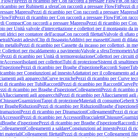
e FlowFit
Pezzi di ricambio per Con raccordi a pressare FlowFit
Con racc
 ricambio per Rubinetti a sfera
Con raccordi a pressare FlowFit
Pezzi di 
pressare Mapress
Pezzi di ricambio per Con raccordi a pressare Mapress
 FlowFit
Pezzi di ricambio per Con raccordi a pressare FlowFit
Con racco
ordi Compact
Con raccordi a pressare Mapress
Pezzi di ricambio per Con 
io per Unità valvole d'intercettazione e collettori per il montaggio da i
ti idrici per contatore dell'acqua
Con raccordi filettati
Valvole di sfiato 
etrali
Nastri adesivi
Clip di fissaggio
Additivi per massetti
Giunti di dilat
 in metallo
Pezzi di ricambio per Cassette da incasso per collettori, in me
r Collettori per riscaldamento a pavimento
Valvole a sfera
Termometri
Ada
e
Pezzi di ricambio per Unità di termoregolazione
Collettori per circuiti d
te
Accessori
Isolanti per collettori
Tubi di protezione
Sistemi di smaltiment
d'ispezione
Pezzi di ricambio per Braghe d'ispezione
Raccordi SuperTub
ricambio per Congiunzioni ad innesto
Adattatori per il collegamento ad al
ciamenti agli apparecchi
Curve tecniche
Pezzi di ricambio per Curve tec
zi di ricambio per Tubi
Raccordi
Pezzi di ricambio per Raccordi
Curve
Pe
zzi di ricambio per Braghe d'ispezione
Collegamenti
Pezzi di ricambio 
li
Allacciamenti agli apparecchi
Pezzi di ricambio per Allacciamenti agli
i
Chiusure
Guarnizioni
Tappi di protezione
Materiali di consumo
Geberit S
per Braghe
Riduzioni
Pezzi di ricambio per Riduzioni
Braghe d'ispezione
iramazioni
Pezzi di ricambio per Diramazioni
Collegamenti
Pezzi di ric
li
Accessori
Pezzi di ricambio per Accessori
Braccialetti
Chiusure
Guarniz
i
Braghe d'ispezione
Pezzi di ricambio per Braghe d'ispezione
Raccordi s
 Collegamenti
Collegamenti a saldare
Congiunzioni ad innesto
Pezzi di r
ri materiali
Collegamenti filettati
Pezzi di ricambio per Collegamenti filet