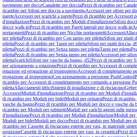
pavimento per docce
Canalette per doccia
Pezzi di ricambio per Canale
ricambio per Sifoni per doccia a pavimento
Accessori per sifoni per d
parete
Accessori per scarichi a parete
Pezzi di ricambio per Accessori pe
d'installazione
Pezzi di ricambio per Moduli d'installazione
Sifoni docci
docce walk-in
Pezzi di ricambio per Pareti laterali per docce walk-in
Ac
portaoggetti
Pezzi di ricambio per Nicchie portaoggetti
Accessori
Allac
per piletta
Pezzi di ricambio per Con tappo per piletta
Sifoni per piatti 
piletta
Pezzi di ricambio per Tappi per piletta
Sifoni per piatti doccia, d
piletta
Pezzi di ricambio per Senza tappo per piletta
Tappi per piletta
Pez
piletta
Pezzi di ricambio per Senza tappo per piletta
Accessori per sifoni
piletta
Scarichi
Sifoni per vasche da bagno, d52
Pezzi di ricambio per S
per azionamento a rotazione
Pezzi di ricambio per Accessori di compl
rotazione ed erogazione al troppopieno
Accessori di completamento pe
erogazione al troppopieno
Con azionamento a pressione PushControl
P
ricambio per Accessori di completamento per comando a pressione P
piletta
Allacciamenti idrici
Sistemi di installazione e di risciacquo
Geber
Accessori
Moduli d'installazione
Pezzi di ricambio per Moduli d'install
di ricambio per Moduli per bidet
Moduli per orinatoi
Pezzi di ricambio 
vasche da bagno
Pezzi di ricambio per Moduli per docce e vasche da
ricambio per Moduli per rubinetti
Moduli per carichi agenti sulle mens
d'installazione
Pezzi di ricambio per Moduli d'installazione
Moduli pe
Moduli per bidet
Moduli per docce
Pezzi di ricambio per Moduli per d
ricambio per Cassette di risciacquo esterne per vasi, in materiale sintet
posizione
Cassette di risciacquo esterne per vasi, in ceramica
Pezzi di r