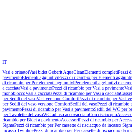
IT
Vasi e orinatoi
Vasi bidet Geberit AquaClean
Elementi completi
Pezzi d
pavimento
Elementi aggiuntivi
Pezzi di ricambio per Elementi aggiunti
di ricambio per Per elementi aggiuntivi
Per elementi aggiuntivi e eleme
a cacciata
Vasi a pavimento
Pezzi di ricambio per Vasi a pavimento
Vasi
monoblocco
Vasi a cacciata
Pezzi di ricambio per Vasi a cacciata
Casset
per Sedili del vaso
Vasi versione Comfort
Pezzi di ricambio per Vasi v
per Sedili del vaso versione Comfort
Sedili del vaso
Pezzi di ricambio p
pavimento
Pezzi di ricambio per Vasi a pavimento
Sedili del WC per b
per Tavolette del vaso
WC ad uso accovacciato
Con risciacquo
Accesso
ricambio per Bidet a pavimento
Accessori
Pezzi di ricambio per Access
Sigma
Pezzi di ricambio per Per cassette di risciacquo da incasso Sig
incasso Twinline
Pezzi di ricambio per Per cassette di risciacquo da i