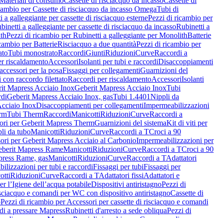
Materiali di consumo
Cassette di risciacquo da incasso
Cassette di
icambio per Cassette di risciacquo da incasso Omega
Tubi di
i a galleggiante per cassette di risciacquo esterne
Pezzi di ricambio per
binetti a galleggiante per cassette di risciacquo da incasso
Rubinetti a
ith
Pezzi di ricambio per Rubinetti a galleggiante per Monolith
Batterie
icambio per Batterie
Risciacquo a due quantità
Pezzi di ricambio per
ato
Tubi monostrato
Raccordi
Giunti
Riduzioni
Curve
Raccordi a
r riscaldamento
Accessori
Isolanti per tubi e raccordi
Disaccoppiamenti
accessori per la posa
Fissaggi per collegamenti
Guarnizioni del
i con raccordo filettato
Raccordi per riscaldamento
Accessori
Isolanti
it Mapress Acciaio Inox
Geberit Mapress Acciaio Inox
Tubi
di
Geberit Mapress Acciaio Inox, gas
Tubi 1.4401
Nippli da
Acciaio Inox
Disaccoppiamenti per collegamenti
Impermeabilizzazioni
rm
Tubi Therm
Raccordi
Manicotti
Riduzioni
Curve
Raccordi a
ori per Geberit Mapress Therm
Guarnizioni del sistema
Kit di viti per
li da tubo
Manicotti
Riduzioni
Curve
Raccordi a T
Croci a 90
ori per Geberit Mapress Acciaio al Carbonio
Impermeabilizzazioni per
berit Mapress Rame
Manicotti
Riduzioni
Curve
Raccordi a T
Croci a 90
press Rame, gas
Manicotti
Riduzioni
Curve
Raccordi a T
Adattatori
ilizzazioni per tubi e raccordi
Fissaggi per tubi
Fissaggi per
otti
Riduzioni
Curve
Raccordi a T
Adattatori fissi
Adattatori e
er l’Igiene dell’acqua potabile
Dispositivi antiristagno
Pezzi di
isciacquo e comandi per WC con dispositivo antiristagno
Cassette di
o
Pezzi di ricambio per Accessori per cassette di risciacquo e comandi
di a pressare Mapress
Rubinetti d'arresto a sede obliqua
Pezzi di