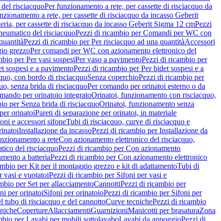
del risciacquo
Per funzionamento a rete, per cassette di risciacquo da
nzionamento a rete, per cassette di risciacquo da incasso Geberit
eria, per cassette di risciacquo da incasso Geberit Sigma 12 cm
Pezzi
umatico del risciacquo
Pezzi di ricambio per Comandi per WC con
quantità
Pezzi di ricambio per Per risciacquo ad una quantità
Accessori
gio grezzo
Per comandi per WC con azionamento elettronico del
mbio per Per vasi sospesi
Per vaso a pavimento
Pezzi di ricambio per
et sospesi e a pavimento
Pezzi di ricambio per Per bidet sospesi e a
quo, con bordo di risciacquo
Senza coperchio
Pezzi di ricambio per
uo, senza brida di risciacquo
Per comando per orinatoi esterno o da
mando per orinatoio integrato
Orinatoi, funzionamento con risciacquo,
bio per Senza brida di risciacquo
Orinatoi, funzionamento senza
per orinatoi
Pareti di separazione per orinatoi, in materiale
foni e accessori sifone
Tubi di risciacquo, curve di risciacquo e
inatoi
Installazione da incasso
Pezzi di ricambio per Installazione da
unzionamento a rete
Con azionamento elettronico del risciacquo,
ico del risciacquo
Pezzi di ricambio per Con azionamento
mento a batteria
Pezzi di ricambio per Con azionamento elettronico
ambio per Kit per il montaggio grezzo e kit di adattamento
Tubi di
r vasi e vuotatoi
Pezzi di ricambio per Sifoni per vasi e
ambio per Set per allacciamento
Cannotti
Pezzi di ricambio per
ni per orinatoi
Sifoni per orinatoio
Pezzi di ricambio per Sifoni per
l tubo di risciacquo e del cannotto
Curve tecniche
Pezzi di ricambio
cniche
Coperture
Allacciamenti
Guarnizioni
Manicotti per brasatura
Zona
mbio per Lavabi per mobili sottolavabo
Lavabi da appoggio
Pezzi di