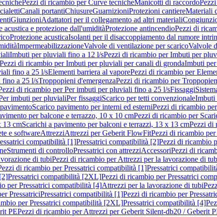
ecniche
Pezzi di ricambio per Curve tecniche
Manicotti di raccordo
Pezzi
ialetti
Canali portanti
Chiusure
Guarnizioni
Protezioni cantiere
Materiali
nti
Giunzioni
Adattatori per il collegamento ad altri materiali
Congiunzio
 acustica e protezione dall'umidità
Protezione antincendio
Pezzi di rica
rico
Protezione acustica
Isolanti per il disaccoppiamento dal rumore intri
midità
Impermeabilizzazione
Valvole di ventilazione per scarico
Valvole d
iali
Imbuti per pluviali fino a 12 l/s
Pezzi di ricambio per Imbuti per pluvi
Pezzi di ricambio per Imbuti per pluviali per canali di gronda
Imbuti per 
ali fino a 25 l/s
Elementi barriera al vapore
Pezzi di ricambio per Elemen
 fino a 25 l/s
Troppopieni d'emergenza
Pezzi di ricambio per Troppopie
Pezzi di ricambio per Per imbuti per pluviali fino a 25 l/s
Fissaggi
Sistem
Per imbuti per pluviali
Per fissaggi
Scarico per tetti convenzionale
Imbuti 
 pavimento
Scarico pavimento per interni ed esterni
Pezzi di ricambio per
pavimento per balcone e terrazzo, 10 x 10 cm
Pezzi di ricambio per Scari
x 13 cm
Scarichi a pavimento per balconi e terrazzi, 13 x 13 cm
Pezzi di 
ete e software
Attrezzi
Attrezzi per Geberit FlowFit
Pezzi di ricambio per
ssatrici compatibilità [1]
Pressatrici compatibilità [2]
Pezzi di ricambio p
one
Strumenti di controllo
Pressatrici con attrezzi
Accessori
Pezzi di ricam
avorazione di tubi
Pezzi di ricambio per Attrezzi per la lavorazione di tub
Pezzi di ricambio per Pressatrici compatibilità [1]
Pressatrici compatibilit
[2]
Pressatrici compatibilità [2XL]
Pezzi di ricambio per Pressatrici comp
o per Pressatrici compatibilità [4]
Attrezzi per la lavorazione di tubi
Pezz
er Pressatrici
Pressatrici compatibilità [1]
Pezzi di ricambio per Pressatric
ambio per Pressatrici compatibilità [2XL]
Pressatrici compatibilità [4]
Pez
rit PE
Pezzi di ricambio per Attrezzi per Geberit Silent-db20 / Geberit 