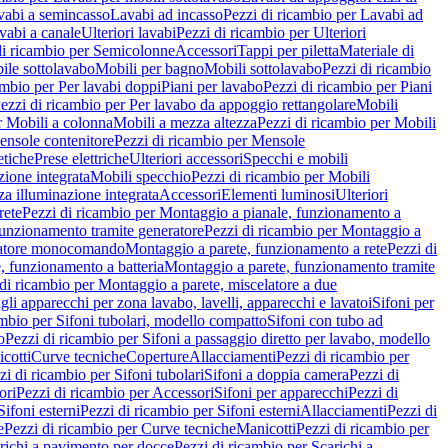
vabi a semincasso
Lavabi ad incasso
Pezzi di ricambio per Lavabi ad
vabi a canale
Ulteriori lavabi
Pezzi di ricambio per Ulteriori
di ricambio per Semicolonne
Accessori
Tappi per piletta
Materiale di
ile sottolavabo
Mobili per bagno
Mobili sottolavabo
Pezzi di ricambio
ambio per Per lavabi doppi
Piani per lavabo
Pezzi di ricambio per Piani
ezzi di ricambio per Per lavabo da appoggio rettangolare
Mobili
r Mobili a colonna
Mobili a mezza altezza
Pezzi di ricambio per Mobili
nsole contenitore
Pezzi di ricambio per Mensole
tiche
Prese elettriche
Ulteriori accessori
Specchi e mobili
zione integrata
Mobili specchio
Pezzi di ricambio per Mobili
za illuminazione integrata
Accessori
Elementi luminosi
Ulteriori
rete
Pezzi di ricambio per Montaggio a pianale, funzionamento a
funzionamento tramite generatore
Pezzi di ricambio per Montaggio a
elatore monocomando
Montaggio a parete, funzionamento a rete
Pezzi di
, funzionamento a batteria
Montaggio a parete, funzionamento tramite
di ricambio per Montaggio a parete, miscelatore a due
gli apparecchi per zona lavabo, lavelli, apparecchi e lavatoi
Sifoni per
ambio per Sifoni tubolari, modello compatto
Sifoni con tubo ad
o
Pezzi di ricambio per Sifoni a passaggio diretto per lavabo, modello
cotti
Curve tecniche
Coperture
Allacciamenti
Pezzi di ricambio per
zi di ricambio per Sifoni tubolari
Sifoni a doppia camera
Pezzi di
ori
Pezzi di ricambio per Accessori
Sifoni per apparecchi
Pezzi di
Sifoni esterni
Pezzi di ricambio per Sifoni esterni
Allacciamenti
Pezzi di
e
Pezzi di ricambio per Curve tecniche
Manicotti
Pezzi di ricambio per
richi a pavimento per docce
Pezzi di ricambio per Scarichi a