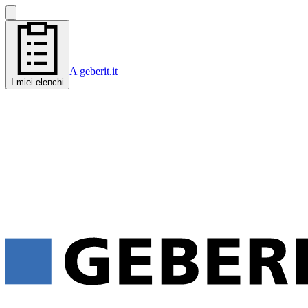
A geberit.it
I miei elenchi