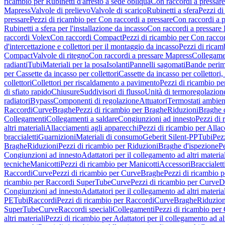
ricambio per Rubinetti d'arresto a sede obliqua
Con raccordi a pressar
Mapress
Valvole di prelievo
Valvole di scarico
Rubinetti a sfera
Pezzi di
pressare
Pezzi di ricambio per Con raccordi a pressare
Con raccordi a 
Rubinetti a sfera per l'installazione da incasso
Con raccordi a pressare
raccordi Volex
Con raccordi Compact
Pezzi di ricambio per Con racc
d'intercettazione e collettori per il montaggio da incasso
Pezzi di ricamb
Compact
Valvole di ritegno
Con raccordi a pressare Mapress
Collegamen
radianti
Tubi
Materiali per la posa
Isolanti
Pannelli sagomati
Bande perim
per Cassette da incasso per collettori
Cassette da incasso per collettori,
collettori
Collettori per riscaldamento a pavimento
Pezzi di ricambio pe
di sfiato rapido
Chiusure
Suddivisori di flusso
Unità di termoregolazion
radiatori
Bypass
Componenti di regolazione
Attuatori
Termostati ambien
Raccordi
Curve
Braghe
Pezzi di ricambio per Braghe
Riduzioni
Braghe 
Collegamenti
Collegamenti a saldare
Congiunzioni ad innesto
Pezzi di 
altri materiali
Allacciamenti agli apparecchi
Pezzi di ricambio per Allac
braccialetti
Guarnizioni
Materiali di consumo
Geberit Silent-PP
Tubi
Pez
Braghe
Riduzioni
Pezzi di ricambio per Riduzioni
Braghe d'ispezione
Pe
Congiunzioni ad innesto
Adattatori per il collegamento ad altri materia
tecniche
Manicotti
Pezzi di ricambio per Manicotti
Accessori
Braccialett
Raccordi
Curve
Pezzi di ricambio per Curve
Braghe
Pezzi di ricambio 
ricambio per Raccordi SuperTube
Curve
Pezzi di ricambio per Curve
D
Congiunzioni ad innesto
Adattatori per il collegamento ad altri materia
PE
Tubi
Raccordi
Pezzi di ricambio per Raccordi
Curve
Braghe
Riduzion
SuperTube
Curve
Raccordi speciali
Collegamenti
Pezzi di ricambio per
altri materiali
Pezzi di ricambio per Adattatori per il collegamento ad alt