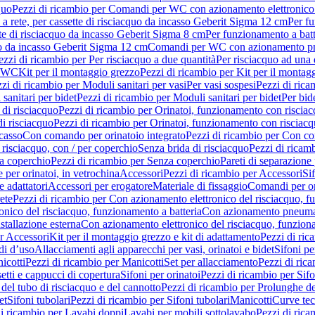
quo
Pezzi di ricambio per Comandi per WC con azionamento elettronico 
a rete, per cassette di risciacquo da incasso Geberit Sigma 12 cm
Per fu
tte di risciacquo da incasso Geberit Sigma 8 cm
Per funzionamento a batt
quo da incasso Geberit Sigma 12 cm
Comandi per WC con azionamento pne
ezzi di ricambio per Per risciacquo a due quantità
Per risciacquo ad una 
r WC
Kit per il montaggio grezzo
Pezzi di ricambio per Kit per il montag
zi di ricambio per Moduli sanitari per vasi
Per vasi sospesi
Pezzi di rica
sanitari per bidet
Pezzi di ricambio per Moduli sanitari per bidet
Per bid
di risciacquo
Pezzi di ricambio per Orinatoi, funzionamento con risciac
i risciacquo
Pezzi di ricambio per Orinatoi, funzionamento con risciacq
ncasso
Con comando per orinatoio integrato
Pezzi di ricambio per Con co
risciacquo, con / per coperchio
Senza brida di risciacquo
Pezzi di ricam
a coperchio
Pezzi di ricambio per Senza coperchio
Pareti di separazione 
e per orinatoi, in vetrochina
Accessori
Pezzi di ricambio per Accessori
Si
e adattatori
Accessori per erogatore
Materiale di fissaggio
Comandi per or
ete
Pezzi di ricambio per Con azionamento elettronico del risciacquo, f
onico del risciacquo, funzionamento a batteria
Con azionamento pneumat
stallazione esterna
Con azionamento elettronico del risciacquo, funziona
r Accessori
Kit per il montaggio grezzo e kit di adattamento
Pezzi di ric
i d’uso
Allacciamenti agli apparecchi per vasi, orinatoi e bidet
Sifoni pe
icotti
Pezzi di ricambio per Manicotti
Set per allacciamento
Pezzi di ric
etti e cappucci di copertura
Sifoni per orinatoi
Pezzi di ricambio per Sifo
del tubo di risciacquo e del cannotto
Pezzi di ricambio per Prolunghe de
et
Sifoni tubolari
Pezzi di ricambio per Sifoni tubolari
Manicotti
Curve te
di ricambio per Lavabi doppi
Lavabi per mobili sottolavabo
Pezzi di rica