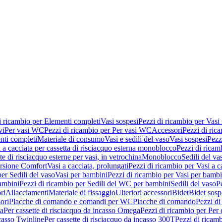
i ricambio per Elementi completi
Vasi sospesi
Pezzi di ricambio per Vasi
vi
Per vasi WC
Pezzi di ricambio per Per vasi WC
Accessori
Pezzi di ric
nti completi
Materiale di consumo
Vasi e sedili del vaso
Vasi sospesi
Pezz
 a cacciata per cassetta di risciacquo esterna monoblocco
Pezzi di ricamb
te di risciacquo esterne per vasi, in vetrochina
Monoblocco
Sedili del va
ersione Comfort
Vasi a cacciata, prolungati
Pezzi di ricambio per Vasi a c
er Sedili del vaso
Vasi per bambini
Pezzi di ricambio per Vasi per bambi
ambini
Pezzi di ricambio per Sedili del WC per bambini
Sedili del vaso
P
ri
Allacciamenti
Materiale di fissaggio
Ulteriori accessori
Bidet
Bidet sosp
ori
Placche di comando e comandi per WC
Placche di comando
Pezzi di
ma
Per cassette di risciacquo da incasso Omega
Pezzi di ricambio per Per
ncasso Twinline
Per cassette di risciacquo da incasso 300T
Pezzi di ricamb