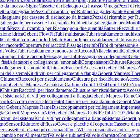
sori
Guarnizioni
Guarnizioni ad anello
Nippli, rosoni e riduttori di flusso
quo da incasso Sigma
Cassette di risciacquo da incasso Omega
Pezzi di r
tti a galleggiante
Pezzi di ricambio per Rubinetti a galleggiante
Rubinett
alleggiante per cassette di risciacquo da incasso
Pezzi di ricambio per Ru
galleggiante per cassette in ceramica
Rubinetti a galleggiante per Monol
ntità
Pezzi di ricambio per Risciacquo a due quantità
Batterie
Pezzi di r
ione idrica
Geberit FlowFit
Tubi multistrato
Tubi riscaldamento multistr
i
Collettori con raccordo filettato
Raccordi per riscaldamento
Chiusure pe
per raccordi
Copertura per raccordi
Fissaggi per tubi
Tubi di protezione e 
it Volex
Tubi riscaldamento monostrato
Raccordi
Allacciamenti
Collettor
ioni per tubi e raccordi
Fissaggi per tubi
Fissaggi per collegamenti
Geber
 fissi
Adattatori e collegamenti, smontabili
Compensatori
Chiusure
Raccor
 collegamenti, smontabili
Chiusure
Raccordi
Accessori Geberit Mapress 
ni del sistema
Kit di viti per collegamenti a flangia
Geberit Mapress The
i
Chiusure
Raccordi per riscaldamento
Chiusure per riscaldamento
Access
bonio
Geberit Mapress Acciaio al Carbonio
Tubi 1.0034
Tubi 1.0215
Nipp
i
Chiusure
Raccordi per riscaldamento
Chiusure per riscaldamento
Access
el sistema
Kit di viti per collegamenti a flangia
Geberit Mapress Rame
Ge
cordi
Raccordi per riscaldamento
Chiusure per riscaldamento
Geberit Ma
per Geberit Mapress Rame
Disaccoppiamenti per collegamenti
Impermeab
gia
Geberit Mapress CuNiFe
Geberit Mapress CuNiFe
Tubi 2.1972
Manic
izioni del sistema
Kit di viti per collegamenti a flangia
Sistema Geberit p
agno
Sensori
Riduttore di flusso
Cover e placche di copertura
Cassette di r
er cassette di risciacquo e comandi per WC con dispositivo antiristagn
ricambio per Alimentatori
Valvole e rubinetti
Valvole d'arresto
Con raccor