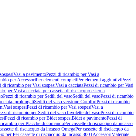
 sospesi
Vasi a pavimento
Pezzi di ricambio per Vasi a
ambio per Accessori
Per elementi completi
Per elementi aggiuntivi
Pezzi
i di ricambio per Vasi sospesi
Vasi a cacciata
Pezzi di ricambio per Vasi
io per Vasi a cacciata per cassetta di risciacquo esterna
so
Pezzi di ricambio per Sedili del vaso
Sedili del vaso
Pezzi di ricambio
acciata, prolungati
Sedili del vaso versione Comfort
Pezzi di ricambio
ni
Vasi sospesi
Pezzi di ricambio per Vasi sospesi
Vasi a
ezzi di ricambio per Sedili del vaso
Tavolette del vaso
Pezzi di ricambio
esi
Pezzi di ricambio per Bidet sospesi
Bidet a pavimento
Pezzi di
 ricambio per Placche di comando
Per cassette di risciacquo da incasso
 cassette di risciacquo da incasso Omega
Per cassette di risciacquo da
io per Per cassette di risciacquo da incasso 300T
Accessori
Materiale