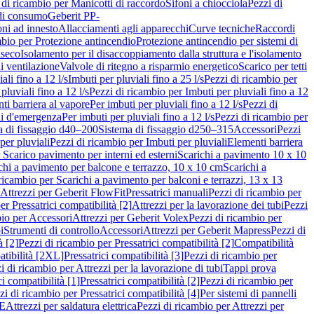
 di ricambio per Manicotti di raccordo
Sifoni a chiocciola
Pezzi di
 di consumo
Geberit PP-
ni ad innesto
Allacciamenti agli apparecchi
Curve tecniche
Raccordi
mbio per Protezione antincendio
Protezione antincendio per sistemi di
nseco
Isolamento per il disaccoppiamento dalla struttura e l'isolamento
i ventilazione
Valvole di ritegno a risparmio energetico
Scarico per tetti
ali fino a 12 l/s
Imbuti per pluviali fino a 25 l/s
Pezzi di ricambio per
pluviali fino a 12 l/s
Pezzi di ricambio per Imbuti per pluviali fino a 12
ti barriera al vapore
Per imbuti per pluviali fino a 12 l/s
Pezzi di
ni d'emergenza
Per imbuti per pluviali fino a 12 l/s
Pezzi di ricambio per
a di fissaggio d40–200
Sistema di fissaggio d250–315
Accessori
Pezzi
per pluviali
Pezzi di ricambio per Imbuti per pluviali
Elementi barriera
 Scarico pavimento per interni ed esterni
Scarichi a pavimento 10 x 10
chi a pavimento per balcone e terrazzo, 10 x 10 cm
Scarichi a
ricambio per Scarichi a pavimento per balconi e terrazzi, 13 x 13
 Attrezzi per Geberit FlowFit
Pressatrici manuali
Pezzi di ricambio per
er Pressatrici compatibilità [2]
Attrezzi per la lavorazione dei tubi
Pezzi
bio per Accessori
Attrezzi per Geberit Volex
Pezzi di ricambio per
i
Strumenti di controllo
Accessori
Attrezzi per Geberit Mapress
Pezzi di
à [2]
Pezzi di ricambio per Pressatrici compatibilità [2]
Compatibilità
atibilità [2XL]
Pressatrici compatibilità [3]
Pezzi di ricambio per
i di ricambio per Attrezzi per la lavorazione di tubi
Tappi prova
i compatibilità [1]
Pressatrici compatibilità [2]
Pezzi di ricambio per
zi di ricambio per Pressatrici compatibilità [4]
Per sistemi di pannelli
PE
Attrezzi per saldatura elettrica
Pezzi di ricambio per Attrezzi per