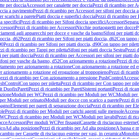
tte per doccia
Accessori per canalette per doccia
Pezzi di ricambio per Ac
occia a pavimento
Pezzi di ricambio per Accessori per sifoni per doccia 
r scarichi a parete
Piatti doccia e superfici doccia
Pezzi di ricambio per P
a specifici
Pezzi di ricambio per Sifoni doccia specifici
Accessori
Separa
cessori
Pezzi di ricambio per Accessori
Nicchie portaoggetti per docce
P
ciamenti agli apparecchi per docce e vasche da bagno
Sifoni per piatti d
doccia, d62
Pezzi di ricambio per Sifoni per piatti doccia, d62
Con tappo p
90
Pezzi di ricambio per Sifoni per piatti doccia, d90
Con tappo per pilett
zi di ricambio per Tappi per piletta
Sifoni per piatti doccia Sestra
Pezzi d
 per piatti doccia
Pezzi di ricambio per Accessori per sifoni per piatti do
ifoni per vasche da bagno, d52
Con azionamento a rotazione
Pezzi di r
etamento per azionamento a rotazione
Con azionamento a rotazione ed e
r azionamento a rotazione ed erogazione al troppopieno
Pezzi di ricam
ezzi di ricambio per Con azionamento a pressione PushControl
Accesso
ushControl
Con tappo per piletta
Pezzi di ricambio per Con tappo per pile
it Duofix
Pareti
Pezzi di ricambio per Pareti
Sistemi portanti
Pezzi di rica
azione
Moduli per WC
Pezzi di ricambio per Moduli per WC
Moduli per 
per Moduli per orinatoi
Moduli per docce con scarico a parete
Pezzi di r
 bagno
Elementi per pareti di separazione doccia
Pezzi di ricambio per Ele
ole
Pezzi di ricambio per Moduli per carichi agenti sulle mensole
Access
r WC
Pezzi di ricambio per Moduli per WC
Moduli per lavabi
Pezzi di ri
occe
Accessori
Per moduli WC
Per fissaggi
Cassette di risciacquo esterne
C
ico
Ad alta posizione
Pezzi di ricambio per Ad alta posizione
A bassa e m
icambio per Cassette di risciacquo esterne per vasi, in ceramica
Monoblo