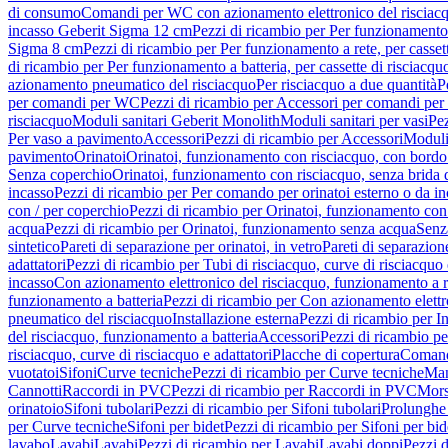
di consumo
Comandi per WC con azionamento elettronico del risciac
incasso Geberit Sigma 12 cm
Pezzi di ricambio per Per funzionamento 
Sigma 8 cm
Pezzi di ricambio per Per funzionamento a rete, per casse
di ricambio per Per funzionamento a batteria, per cassette di risciac
azionamento pneumatico del risciacquo
Per risciacquo a due quantità
P
per comandi per WC
Pezzi di ricambio per Accessori per comandi pe
risciacquo
Moduli sanitari Geberit Monolith
Moduli sanitari per vasi
Pez
Per vaso a pavimento
Accessori
Pezzi di ricambio per Accessori
Moduli 
pavimento
Orinatoi
Orinatoi, funzionamento con risciacquo, con bordo 
Senza coperchio
Orinatoi, funzionamento con risciacquo, senza brida d
incasso
Pezzi di ricambio per Per comando per orinatoi esterno o da i
con / per coperchio
Pezzi di ricambio per Orinatoi, funzionamento con 
acqua
Pezzi di ricambio per Orinatoi, funzionamento senza acqua
Senz
sintetico
Pareti di separazione per orinatoi, in vetro
Pareti di separazion
adattatori
Pezzi di ricambio per Tubi di risciacquo, curve di risciacquo 
incasso
Con azionamento elettronico del risciacquo, funzionamento a r
funzionamento a batteria
Pezzi di ricambio per Con azionamento elettr
pneumatico del risciacquo
Installazione esterna
Pezzi di ricambio per In
del risciacquo, funzionamento a batteria
Accessori
Pezzi di ricambio pe
risciacquo, curve di risciacquo e adattatori
Placche di copertura
Comand
vuotatoi
Sifoni
Curve tecniche
Pezzi di ricambio per Curve tecniche
Man
Cannotti
Raccordi in PVC
Pezzi di ricambio per Raccordi in PVC
Mors
orinatoio
Sifoni tubolari
Pezzi di ricambio per Sifoni tubolari
Prolunghe 
per Curve tecniche
Sifoni per bidet
Pezzi di ricambio per Sifoni per bid
lavabo
Lavabi
Lavabi
Pezzi di ricambio per Lavabi
Lavabi doppi
Pezzi 