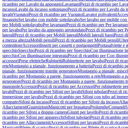
ricambio per Lavabi da appoggio
Lavamani
Pezzi di ricambio per Lav
incasso
Lavabi da incasso sottopiano
Pezzi di ricambio per Lavabi da i
lavabi
Vuotatoi
Pezzi di ricambio per Vuotatoi
Lavatoi polivalenti
Acces
fissaggio
Set lavabo con mobile sottolavabo
Set lavabo per mobile con
per Mobili sottolavabo
Per lavamani
Pezzi di ricambio per Per lavaman
per lavabo
Per lavabo da appoggio arrotondato
Pezzi di ricambio per P
laterali
Pezzi di ricambio per Mobili laterali
Mobili laterali bassi
Pezzi di
a mezza altezza
Mobili pensili
Pezzi di ricambio per Mobili pensili
Ulte
contenitore
Accessori
Inserti per cassetti e portaoggetti
Portasalviette e 
specchio
Specchio
Pezzi di ricambio per Specchio
Con illuminazione in
specchio
Con illuminazione integrata
Pezzi di ricambio per Con illumin
accessori
Prese elettriche
Rubinetti
Rubinetterie per lavabo
Pezzi di rica
rete
Montaggio a pianale, funzionamento a batteria
Pezzi di ricambio p
pianale, funzionamento tramite generatore
Montaggio a pianale, misc
ricambio per Montaggio a parete, funzionamento a rete
Montaggio a pa
generatore
Pezzi di ricambio per Montaggio a parete, funzionamento t
manopole
Accessori
Pezzi di ricambio per Accessori
Per rubinetterie pe
lavabi
Pezzi di ricambio per Sifoni per lavabi
Sifoni tubolari
Pezzi di ri
immersione per lavabo
Pezzi di ricambio per Sifoni con tubo ad immer
compatto
Sifoni da incasso
Pezzi di ricambio per Sifoni da incasso
Alla
Allacciamenti
Guarnizioni
Manicotti per brasatura
Prolunghe
Comandi
S
ricambio per Sifoni a doppia camera
Giunti per lavello
Pezzi di ricambi
ricambio per Sifoni per apparecchi
Sifoni tubolari
Pezzi di ricambio per
ricambio per Allacciamenti
Accessori
Sifoni per lavatoi
Pezzi di ricambi
Manicotti
Pilette di scarico
Pezzi di ricambio per Pilette di scarico
Acces