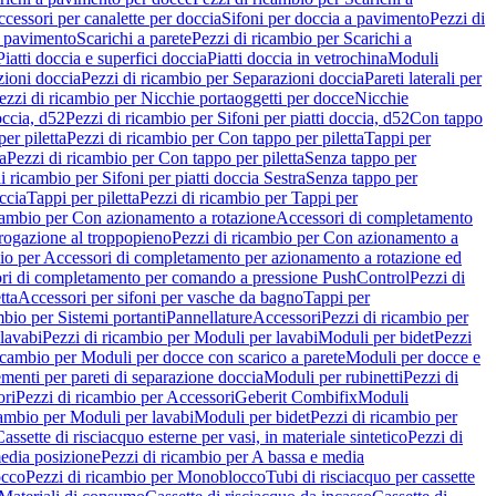
cessori per canalette per doccia
Sifoni per doccia a pavimento
Pezzi di
a pavimento
Scarichi a parete
Pezzi di ricambio per Scarichi a
iatti doccia e superfici doccia
Piatti doccia in vetrochina
Moduli
zioni doccia
Pezzi di ricambio per Separazioni doccia
Pareti laterali per
ezzi di ricambio per Nicchie portaoggetti per docce
Nicchie
occia, d52
Pezzi di ricambio per Sifoni per piatti doccia, d52
Con tappo
er piletta
Pezzi di ricambio per Con tappo per piletta
Tappi per
a
Pezzi di ricambio per Con tappo per piletta
Senza tappo per
i ricambio per Sifoni per piatti doccia Sestra
Senza tappo per
ccia
Tappi per piletta
Pezzi di ricambio per Tappi per
icambio per Con azionamento a rotazione
Accessori di completamento
rogazione al troppopieno
Pezzi di ricambio per Con azionamento a
bio per Accessori di completamento per azionamento a rotazione ed
ri di completamento per comando a pressione PushControl
Pezzi di
tta
Accessori per sifoni per vasche da bagno
Tappi per
mbio per Sistemi portanti
Pannellature
Accessori
Pezzi di ricambio per
lavabi
Pezzi di ricambio per Moduli per lavabi
Moduli per bidet
Pezzi
icambio per Moduli per docce con scarico a parete
Moduli per docce e
menti per pareti di separazione doccia
Moduli per rubinetti
Pezzi di
ori
Pezzi di ricambio per Accessori
Geberit Combifix
Moduli
cambio per Moduli per lavabi
Moduli per bidet
Pezzi di ricambio per
assette di risciacquo esterne per vasi, in materiale sintetico
Pezzi di
edia posizione
Pezzi di ricambio per A bassa e media
cco
Pezzi di ricambio per Monoblocco
Tubi di risciacquo per cassette