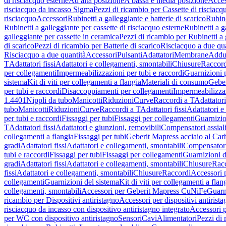
di risciacquo esterne
Ad alta posizione
A bassa e media posizione
Acces
risciacquo da incasso Sigma
Pezzi di ricambio per Cassette di risciac
risciacquo
Accessori
Rubinetti a galleggiante e batterie di scarico
Rubine
Rubinetti a galleggiante per cassette di risciacquo esterne
Rubinetti a g
galleggiante per cassette in ceramica
Pezzi di ricambio per Rubinetti a 
di scarico
Pezzi di ricambio per Batterie di scarico
Risciacquo a due qua
Risciacquo a due quantità
Accessori
Pulsanti
Adattatori
Membrane
Adduz
T
Adattatori fissi
Adattatori e collegamenti, smontabili
Chiusure
Raccord
per collegamenti
Impermeabilizzazioni per tubi e raccordi
Guarnizioni 
sistema
Kit di viti per collegamenti a flangia
Materiali di consumo
Geber
per tubi e raccordi
Disaccoppiamenti per collegamenti
Impermeabilizzaz
1.4401
Nippli da tubo
Manicotti
Riduzioni
Curve
Raccordi a T
Adattatori
tubo
Manicotti
Riduzioni
Curve
Raccordi a T
Adattatori fissi
Adattatori e
per tubi e raccordi
Fissaggi per tubi
Fissaggi per collegamenti
Guarnizio
T
Adattatori fissi
Adattatori e giunzioni, removibili
Compensatori assial
collegamenti a flangia
Fissaggi per tubi
Geberit Mapress acciaio al Car
gradi
Adattatori fissi
Adattatori e collegamenti, smontabili
Compensator
tubi e raccordi
Fissaggi per tubi
Fissaggi per collegamenti
Guarnizioni d
gradi
Adattatori fissi
Adattatori e collegamenti, smontabili
Chiusure
Rac
fissi
Adattatori e collegamenti, smontabili
Chiusure
Raccordi
Accessori 
collegamenti
Guarnizioni del sistema
Kit di viti per collegamenti a flan
collegamenti, smontabili
Accessori per Geberit Mapress CuNiFe
Guarn
ricambio per Dispositivi antiristagno
Accessori per dispositivi antirist
risciacquo da incasso con dispositivo antiristagno integrato
Accessori p
per WC con dispositivo antiristagno
Sensori
Cavi
Alimentatori
Pezzi di 