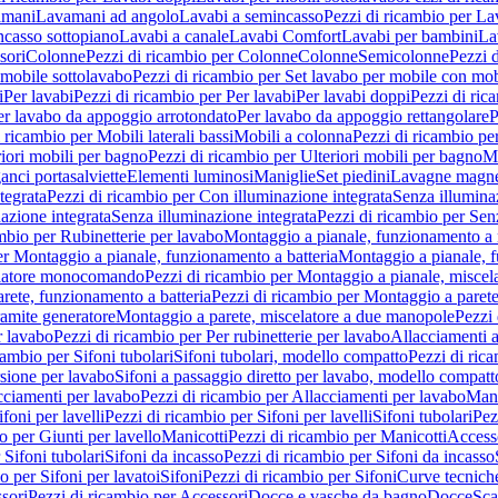
amani
Lavamani ad angolo
Lavabi a semincasso
Pezzi di ricambio per La
ncasso sottopiano
Lavabi a canale
Lavabi Comfort
Lavabi per bambini
La
sori
Colonne
Pezzi di ricambio per Colonne
Colonne
Semicolonne
Pezzi 
 mobile sottolavabo
Pezzi di ricambio per Set lavabo per mobile con mob
i
Per lavabi
Pezzi di ricambio per Per lavabi
Per lavabi doppi
Pezzi di ric
er lavabo da appoggio arrotondato
Per lavabo da appoggio rettangolare
P
 ricambio per Mobili laterali bassi
Mobili a colonna
Pezzi di ricambio pe
riori mobili per bagno
Pezzi di ricambio per Ulteriori mobili per bagno
Me
ganci portasalviette
Elementi luminosi
Maniglie
Set piedini
Lavagne magne
tegrata
Pezzi di ricambio per Con illuminazione integrata
Senza illumina
azione integrata
Senza illuminazione integrata
Pezzi di ricambio per Sen
mbio per Rubinetterie per lavabo
Montaggio a pianale, funzionamento a 
er Montaggio a pianale, funzionamento a batteria
Montaggio a pianale, 
elatore monocomando
Pezzi di ricambio per Montaggio a pianale, misc
rete, funzionamento a batteria
Pezzi di ricambio per Montaggio a parete
ramite generatore
Montaggio a parete, miscelatore a due manopole
Pezzi 
r lavabo
Pezzi di ricambio per Per rubinetterie per lavabo
Allacciamenti a
cambio per Sifoni tubolari
Sifoni tubolari, modello compatto
Pezzi di ric
sione per lavabo
Sifoni a passaggio diretto per lavabo, modello compatt
cciamenti per lavabo
Pezzi di ricambio per Allacciamenti per lavabo
Mani
ifoni per lavelli
Pezzi di ricambio per Sifoni per lavelli
Sifoni tubolari
Pez
o per Giunti per lavello
Manicotti
Pezzi di ricambio per Manicotti
Access
 Sifoni tubolari
Sifoni da incasso
Pezzi di ricambio per Sifoni da incasso
o per Sifoni per lavatoi
Sifoni
Pezzi di ricambio per Sifoni
Curve tecnich
sori
Pezzi di ricambio per Accessori
Docce e vasche da bagno
Docce
Sca