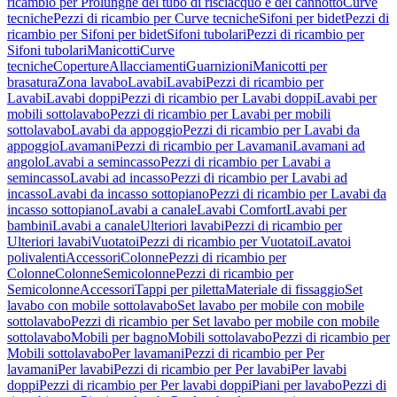
ricambio per Prolunghe del tubo di risciacquo e del cannotto
Curve
tecniche
Pezzi di ricambio per Curve tecniche
Sifoni per bidet
Pezzi di
ricambio per Sifoni per bidet
Sifoni tubolari
Pezzi di ricambio per
Sifoni tubolari
Manicotti
Curve
tecniche
Coperture
Allacciamenti
Guarnizioni
Manicotti per
brasatura
Zona lavabo
Lavabi
Lavabi
Pezzi di ricambio per
Lavabi
Lavabi doppi
Pezzi di ricambio per Lavabi doppi
Lavabi per
mobili sottolavabo
Pezzi di ricambio per Lavabi per mobili
sottolavabo
Lavabi da appoggio
Pezzi di ricambio per Lavabi da
appoggio
Lavamani
Pezzi di ricambio per Lavamani
Lavamani ad
angolo
Lavabi a semincasso
Pezzi di ricambio per Lavabi a
semincasso
Lavabi ad incasso
Pezzi di ricambio per Lavabi ad
incasso
Lavabi da incasso sottopiano
Pezzi di ricambio per Lavabi da
incasso sottopiano
Lavabi a canale
Lavabi Comfort
Lavabi per
bambini
Lavabi a canale
Ulteriori lavabi
Pezzi di ricambio per
Ulteriori lavabi
Vuotatoi
Pezzi di ricambio per Vuotatoi
Lavatoi
polivalenti
Accessori
Colonne
Pezzi di ricambio per
Colonne
Colonne
Semicolonne
Pezzi di ricambio per
Semicolonne
Accessori
Tappi per piletta
Materiale di fissaggio
Set
lavabo con mobile sottolavabo
Set lavabo per mobile con mobile
sottolavabo
Pezzi di ricambio per Set lavabo per mobile con mobile
sottolavabo
Mobili per bagno
Mobili sottolavabo
Pezzi di ricambio per
Mobili sottolavabo
Per lavamani
Pezzi di ricambio per Per
lavamani
Per lavabi
Pezzi di ricambio per Per lavabi
Per lavabi
doppi
Pezzi di ricambio per Per lavabi doppi
Piani per lavabo
Pezzi di