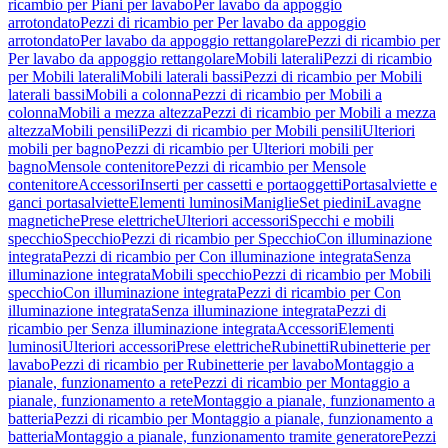
ricambio per Piani per lavabo
Per lavabo da appoggio
arrotondato
Pezzi di ricambio per Per lavabo da appoggio
arrotondato
Per lavabo da appoggio rettangolare
Pezzi di ricambio per
Per lavabo da appoggio rettangolare
Mobili laterali
Pezzi di ricambio
per Mobili laterali
Mobili laterali bassi
Pezzi di ricambio per Mobili
laterali bassi
Mobili a colonna
Pezzi di ricambio per Mobili a
colonna
Mobili a mezza altezza
Pezzi di ricambio per Mobili a mezza
altezza
Mobili pensili
Pezzi di ricambio per Mobili pensili
Ulteriori
mobili per bagno
Pezzi di ricambio per Ulteriori mobili per
bagno
Mensole contenitore
Pezzi di ricambio per Mensole
contenitore
Accessori
Inserti per cassetti e portaoggetti
Portasalviette e
ganci portasalviette
Elementi luminosi
Maniglie
Set piedini
Lavagne
magnetiche
Prese elettriche
Ulteriori accessori
Specchi e mobili
specchio
Specchio
Pezzi di ricambio per Specchio
Con illuminazione
integrata
Pezzi di ricambio per Con illuminazione integrata
Senza
illuminazione integrata
Mobili specchio
Pezzi di ricambio per Mobili
specchio
Con illuminazione integrata
Pezzi di ricambio per Con
illuminazione integrata
Senza illuminazione integrata
Pezzi di
ricambio per Senza illuminazione integrata
Accessori
Elementi
luminosi
Ulteriori accessori
Prese elettriche
Rubinetti
Rubinetterie per
lavabo
Pezzi di ricambio per Rubinetterie per lavabo
Montaggio a
pianale, funzionamento a rete
Pezzi di ricambio per Montaggio a
pianale, funzionamento a rete
Montaggio a pianale, funzionamento a
batteria
Pezzi di ricambio per Montaggio a pianale, funzionamento a
batteria
Montaggio a pianale, funzionamento tramite generatore
Pezzi