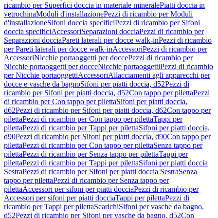
ricambio per Superfici doccia in materiale minerale
Piatti doccia in
vetrochina
Moduli d'installazione
Pezzi di ricambio per Moduli
d'installazione
Sifoni doccia specifici
Pezzi di ricambio per Sifoni
doccia specifici
Accessori
Separazioni doccia
Pezzi di ricambio per
Separazioni doccia
Pareti laterali per docce walk-in
Pezzi di ricambio
per Pareti laterali per docce walk-in
Accessori
Pezzi di ricambio per
Accessori
Nicchie portaoggetti per docce
Pezzi di ricambio per
Nicchie portaoggetti per docce
Nicchie portaoggetti
Pezzi di ricambio
per Nicchie portaoggetti
Accessori
Allacciamenti agli apparecchi per
docce e vasche da bagno
Sifoni per piatti doccia, d52
Pezzi di
ricambio per Sifoni per piatti doccia, d52
Con tappo per piletta
Pezzi
di ricambio per Con tappo per piletta
Sifoni per piatti doccia,
d62
Pezzi di ricambio per Sifoni per piatti doccia, d62
Con tappo per
piletta
Pezzi di ricambio per Con tappo per piletta
Tappi per
piletta
Pezzi di ricambio per Tappi per piletta
Sifoni per piatti doccia,
d90
Pezzi di ricambio per Sifoni per piatti doccia, d90
Con tappo per
piletta
Pezzi di ricambio per Con tappo per piletta
Senza tappo per
piletta
Pezzi di ricambio per Senza tappo per piletta
Tappi per
piletta
Pezzi di ricambio per Tappi per piletta
Sifoni per piatti doccia
Sestra
Pezzi di ricambio per Sifoni per piatti doccia Sestra
Senza
tappo per piletta
Pezzi di ricambio per Senza tappo per
piletta
Accessori per sifoni per piatti doccia
Pezzi di ricambio per
Accessori per sifoni per piatti doccia
Tappi per piletta
Pezzi di
ricambio per Tappi per piletta
Scarichi
Sifoni per vasche da bagno,
d52
Pezzi di ricambio per Sifoni per vasche da bagno, d52
Con