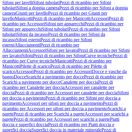
Sifoni per lavelli
Sifoni tubolari
Pezzi di ricambio per Sifoni
tubolari
Sifoni a doppia camera
Pezzi di ricambio per Sifoni a doppia
camera
Giunti per lavello
Pezzi di ricambio per Giunti per
lavello
Manicotti
Pezzi di ricambio per Manicotti
Accessori
Pezzi di
ricambio per Accessori
Sifoni per apparecchi
Pezzi di ricambio per
Sifoni per apparecchi
Sifoni tubolari
Pezzi di ricambio per Sifoni
tubolari
Sifoni da incasso
Pezzi di ricambio per Sifoni da
incasso
Sifoni esterni
Pezzi di ricambio per Sifoni
esterni
Allacciamenti
Pezzi di ricambio per
Allacciamenti
Accessori
Sifoni per lavatoi
Pezzi di ricambio per Sifoni
per lavatoi
Sifoni
Pezzi di ricambio per Sifoni
Curve tecniche
Pezzi di
ricambio per Curve tecniche
Manicotti
Pezzi di ricambio per
Manicotti
Pilette di scarico
Pezzi di ricambio per Pilette di
scarico
Accessori
Pezzi di ricambio per Accessori
Docce e vasche da
bagno
Docce
Scarichi a pavimento per docce
Pezzi di ricambio per
Scarichi a pavimento per docce
Canalette per doccia
Pezzi di
ricambio per Canalette per doccia
Accessori per canalette per
doccia
Pezzi di ricambio per Accessori per canalette per doccia
Sifoni
per doccia a pavimento
Pezzi di ricambio per Sifoni per doccia a
pavimento
Accessori per sifoni per doccia a pavimento
Pezzi di
ricambio per Accessori per sifoni per doccia a pavimento
Scarichi a
parete
Pezzi di ricambio per Scarichi a parete
Accessori per scarichi a
parete
Pezzi di ricambio per Accessori per scarichi a parete
Piatti
doccia e superfici doccia
Pezzi di ricambio per Piatti doccia e
superfici doccia
Superfici doccia in materiale minerale
Pezzi di