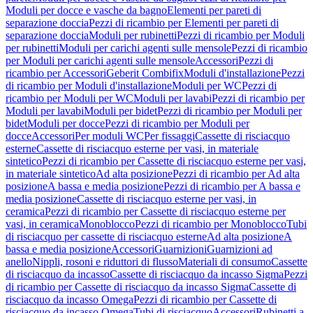
Moduli per docce e vasche da bagno
Elementi per pareti di
separazione doccia
Pezzi di ricambio per Elementi per pareti di
separazione doccia
Moduli per rubinetti
Pezzi di ricambio per Moduli
per rubinetti
Moduli per carichi agenti sulle mensole
Pezzi di ricambio
per Moduli per carichi agenti sulle mensole
Accessori
Pezzi di
ricambio per Accessori
Geberit Combifix
Moduli d'installazione
Pezzi
di ricambio per Moduli d'installazione
Moduli per WC
Pezzi di
ricambio per Moduli per WC
Moduli per lavabi
Pezzi di ricambio per
Moduli per lavabi
Moduli per bidet
Pezzi di ricambio per Moduli per
bidet
Moduli per docce
Pezzi di ricambio per Moduli per
docce
Accessori
Per moduli WC
Per fissaggi
Cassette di risciacquo
esterne
Cassette di risciacquo esterne per vasi, in materiale
sintetico
Pezzi di ricambio per Cassette di risciacquo esterne per vasi,
in materiale sintetico
Ad alta posizione
Pezzi di ricambio per Ad alta
posizione
A bassa e media posizione
Pezzi di ricambio per A bassa e
media posizione
Cassette di risciacquo esterne per vasi, in
ceramica
Pezzi di ricambio per Cassette di risciacquo esterne per
vasi, in ceramica
Monoblocco
Pezzi di ricambio per Monoblocco
Tubi
di risciacquo per cassette di risciacquo esterne
Ad alta posizione
A
bassa e media posizione
Accessori
Guarnizioni
Guarnizioni ad
anello
Nippli, rosoni e riduttori di flusso
Materiali di consumo
Cassette
di risciacquo da incasso
Cassette di risciacquo da incasso Sigma
Pezzi
di ricambio per Cassette di risciacquo da incasso Sigma
Cassette di
risciacquo da incasso Omega
Pezzi di ricambio per Cassette di
risciacquo da incasso Omega
Tubi di risciacquo
Accessori
Rubinetti a