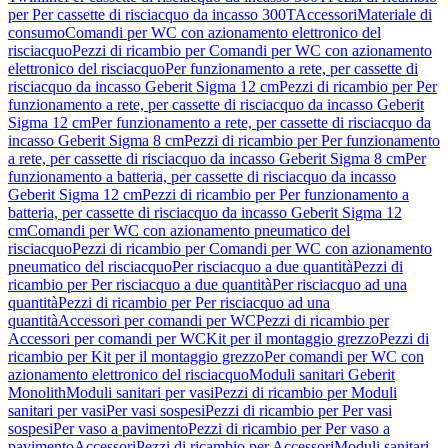
per Per cassette di risciacquo da incasso 300T
Accessori
Materiale di
consumo
Comandi per WC con azionamento elettronico del
risciacquo
Pezzi di ricambio per Comandi per WC con azionamento
elettronico del risciacquo
Per funzionamento a rete, per cassette di
risciacquo da incasso Geberit Sigma 12 cm
Pezzi di ricambio per Per
funzionamento a rete, per cassette di risciacquo da incasso Geberit
Sigma 12 cm
Per funzionamento a rete, per cassette di risciacquo da
incasso Geberit Sigma 8 cm
Pezzi di ricambio per Per funzionamento
a rete, per cassette di risciacquo da incasso Geberit Sigma 8 cm
Per
funzionamento a batteria, per cassette di risciacquo da incasso
Geberit Sigma 12 cm
Pezzi di ricambio per Per funzionamento a
batteria, per cassette di risciacquo da incasso Geberit Sigma 12
cm
Comandi per WC con azionamento pneumatico del
risciacquo
Pezzi di ricambio per Comandi per WC con azionamento
pneumatico del risciacquo
Per risciacquo a due quantità
Pezzi di
ricambio per Per risciacquo a due quantità
Per risciacquo ad una
quantità
Pezzi di ricambio per Per risciacquo ad una
quantità
Accessori per comandi per WC
Pezzi di ricambio per
Accessori per comandi per WC
Kit per il montaggio grezzo
Pezzi di
ricambio per Kit per il montaggio grezzo
Per comandi per WC con
azionamento elettronico del risciacquo
Moduli sanitari Geberit
Monolith
Moduli sanitari per vasi
Pezzi di ricambio per Moduli
sanitari per vasi
Per vasi sospesi
Pezzi di ricambio per Per vasi
sospesi
Per vaso a pavimento
Pezzi di ricambio per Per vaso a
pavimento
Accessori
Pezzi di ricambio per Accessori
Moduli sanitari