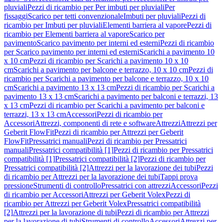
pluviali
Pezzi di ricambio per Per imbuti per pluviali
Per
fissaggi
Scarico per tetti convenzionale
Imbuti per pluviali
Pezzi di
ricambio per Imbuti per pluviali
Elementi barriera al vapore
Pezzi di
ricambio per Elementi barriera al vapore
Scarico per
pavimento
Scarico pavimento per interni ed esterni
Pezzi di ricambio
per Scarico pavimento per interni ed esterni
Scarichi a pavimento 10
x 10 cm
Pezzi di ricambio per Scarichi a pavimento 10 x 10
cm
Scarichi a pavimento per balcone e terrazzo, 10 x 10 cm
Pezzi di
ricambio per Scarichi a pavimento per balcone e terrazzo, 10 x 10
cm
Scarichi a pavimento 13 x 13 cm
Pezzi di ricambio per Scarichi a
pavimento 13 x 13 cm
Scarichi a pavimento per balconi e terrazzi, 13
x 13 cm
Pezzi di ricambio per Scarichi a pavimento per balconi e
terrazzi, 13 x 13 cm
Accessori
Pezzi di ricambio per
Accessori
Attrezzi, componenti di rete e software
Attrezzi
Attrezzi per
Geberit FlowFit
Pezzi di ricambio per Attrezzi per Geberit
FlowFit
Pressatrici manuali
Pezzi di ricambio per Pressatrici
manuali
Pressatrici compatibilità [1]
Pezzi di ricambio per Pressatrici
compatibilità [1]
Pressatrici compatibilità [2]
Pezzi di ricambio per
Pressatrici compatibilità [2]
Attrezzi per la lavorazione dei tubi
Pezzi
di ricambio per Attrezzi per la lavorazione dei tubi
Tappi prova
pressione
Strumenti di controllo
Pressatrici con attrezzi
Accessori
Pezzi
di ricambio per Accessori
Attrezzi per Geberit Volex
Pezzi di
ricambio per Attrezzi per Geberit Volex
Pressatrici compatibilità
[2]
Attrezzi per la lavorazione di tubi
Pezzi di ricambio per Attrezzi
per la lavorazione di tubi
Strumenti di controllo
Accessori
Attrezzi per