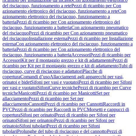
ricambio per Installazione da incasso
Con azionamento elettronico
del risciacquo, funzionamento a rete
Pezzi di ricambio per Con
azionamento elettronico del risciacquo, funzionamento a rete
Con
azionamento elettronico del risciacquo, funzionamento a
batteria
Pezzi di ricambio per Con azionamento elettronico del
risciacquo, funzionamento a batteria
Con azionamento pneumatico
del risciacquo
Pezzi di ricambio per Con azionamento pneumatico
del risciacquo
Installazione esterna
Pezzi di ricambio per Installazione
esterna
Con azionamento elettronico del risciacquo, funzionamento a
batteria
Pezzi di ricambio per Con azionamento elettronico del
risciacquo, funzionamento a batteria
Accessori
Pezzi di ricambio per
Accessori
Kit per il montaggio grezzo e kit di adattamento
Pezzi di
ricambio per Kit per il montaggio grezzo e kit di adattamento
Tubi di
risciacquo, curve di risciacquo e adattatori
Placche di
copertura
Comandi d’uso
Allacciamenti agli apparecchi per vasi,
orinatoi e bidet
Sifoni per vasi e vuotatoi
Pezzi di ricambio per Sifoni
per vasi e vuotatoi
Sifoni
Curve tecniche
Pezzi di ricambio per Curve
tecniche
Manicotti
Pezzi di ricambio per Manicotti
Set per
allacciamento
Pezzi di ricambio per Set per
allacciamento
Cannotti
Pezzi di ricambio per Cannotti
Raccordi in
PVC
Pezzi di ricambio per Raccordi in PVC
Morsetti e cappucci di
copertura
Sifoni per orinatoi
Pezzi di ricambio per Sifoni per
orinatoi
Sifoni per orinatoio
Pezzi di ricambio per Sifoni per
orinatoio
Sifoni tubolari
Pezzi di ricambio per Sifoni
tubolari
Prolunghe del tubo di risciacquo e del cannotto
Pezzi di