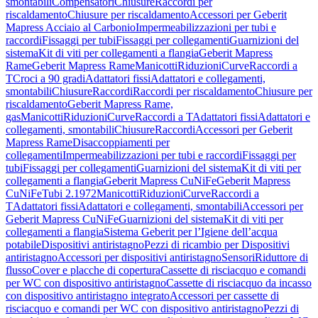
smontabili
Compensatori
Chiusure
Raccordi per
riscaldamento
Chiusure per riscaldamento
Accessori per Geberit
Mapress Acciaio al Carbonio
Impermeabilizzazioni per tubi e
raccordi
Fissaggi per tubi
Fissaggi per collegamenti
Guarnizioni del
sistema
Kit di viti per collegamenti a flangia
Geberit Mapress
Rame
Geberit Mapress Rame
Manicotti
Riduzioni
Curve
Raccordi a
T
Croci a 90 gradi
Adattatori fissi
Adattatori e collegamenti,
smontabili
Chiusure
Raccordi
Raccordi per riscaldamento
Chiusure per
riscaldamento
Geberit Mapress Rame,
gas
Manicotti
Riduzioni
Curve
Raccordi a T
Adattatori fissi
Adattatori e
collegamenti, smontabili
Chiusure
Raccordi
Accessori per Geberit
Mapress Rame
Disaccoppiamenti per
collegamenti
Impermeabilizzazioni per tubi e raccordi
Fissaggi per
tubi
Fissaggi per collegamenti
Guarnizioni del sistema
Kit di viti per
collegamenti a flangia
Geberit Mapress CuNiFe
Geberit Mapress
CuNiFe
Tubi 2.1972
Manicotti
Riduzioni
Curve
Raccordi a
T
Adattatori fissi
Adattatori e collegamenti, smontabili
Accessori per
Geberit Mapress CuNiFe
Guarnizioni del sistema
Kit di viti per
collegamenti a flangia
Sistema Geberit per l’Igiene dell’acqua
potabile
Dispositivi antiristagno
Pezzi di ricambio per Dispositivi
antiristagno
Accessori per dispositivi antiristagno
Sensori
Riduttore di
flusso
Cover e placche di copertura
Cassette di risciacquo e comandi
per WC con dispositivo antiristagno
Cassette di risciacquo da incasso
con dispositivo antiristagno integrato
Accessori per cassette di
risciacquo e comandi per WC con dispositivo antiristagno
Pezzi di