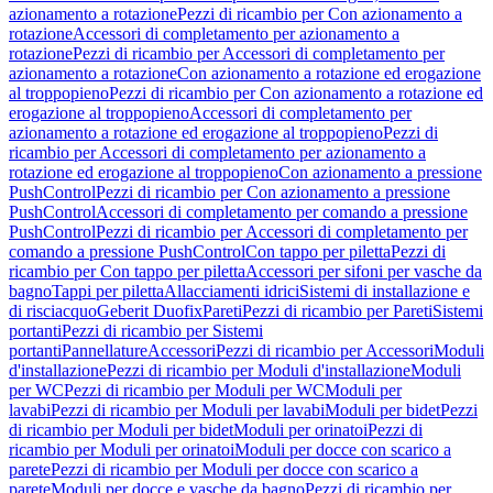
azionamento a rotazione
Pezzi di ricambio per Con azionamento a
rotazione
Accessori di completamento per azionamento a
rotazione
Pezzi di ricambio per Accessori di completamento per
azionamento a rotazione
Con azionamento a rotazione ed erogazione
al troppopieno
Pezzi di ricambio per Con azionamento a rotazione ed
erogazione al troppopieno
Accessori di completamento per
azionamento a rotazione ed erogazione al troppopieno
Pezzi di
ricambio per Accessori di completamento per azionamento a
rotazione ed erogazione al troppopieno
Con azionamento a pressione
PushControl
Pezzi di ricambio per Con azionamento a pressione
PushControl
Accessori di completamento per comando a pressione
PushControl
Pezzi di ricambio per Accessori di completamento per
comando a pressione PushControl
Con tappo per piletta
Pezzi di
ricambio per Con tappo per piletta
Accessori per sifoni per vasche da
bagno
Tappi per piletta
Allacciamenti idrici
Sistemi di installazione e
di risciacquo
Geberit Duofix
Pareti
Pezzi di ricambio per Pareti
Sistemi
portanti
Pezzi di ricambio per Sistemi
portanti
Pannellature
Accessori
Pezzi di ricambio per Accessori
Moduli
d'installazione
Pezzi di ricambio per Moduli d'installazione
Moduli
per WC
Pezzi di ricambio per Moduli per WC
Moduli per
lavabi
Pezzi di ricambio per Moduli per lavabi
Moduli per bidet
Pezzi
di ricambio per Moduli per bidet
Moduli per orinatoi
Pezzi di
ricambio per Moduli per orinatoi
Moduli per docce con scarico a
parete
Pezzi di ricambio per Moduli per docce con scarico a
parete
Moduli per docce e vasche da bagno
Pezzi di ricambio per