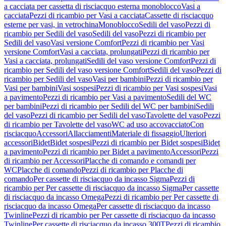
a cacciata per cassetta di risciacquo esterna monoblocco
Vasi a
cacciata
Pezzi di ricambio per Vasi a cacciata
Cassette di risciacquo
esterne per vasi, in vetrochina
Monoblocco
Sedili del vaso
Pezzi di
ricambio per Sedili del vaso
Sedili del vaso
Pezzi di ricambio per
Sedili del vaso
Vasi versione Comfort
Pezzi di ricambio per Vasi
versione Comfort
Vasi a cacciata, prolungati
Pezzi di ricambio per
Vasi a cacciata, prolungati
Sedili del vaso versione Comfort
Pezzi di
ricambio per Sedili del vaso versione Comfort
Sedili del vaso
Pezzi di
ricambio per Sedili del vaso
Vasi per bambini
Pezzi di ricambio per
Vasi per bambini
Vasi sospesi
Pezzi di ricambio per Vasi sospesi
Vasi
a pavimento
Pezzi di ricambio per Vasi a pavimento
Sedili del WC
per bambini
Pezzi di ricambio per Sedili del WC per bambini
Sedili
del vaso
Pezzi di ricambio per Sedili del vaso
Tavolette del vaso
Pezzi
di ricambio per Tavolette del vaso
WC ad uso accovacciato
Con
risciacquo
Accessori
Allacciamenti
Materiale di fissaggio
Ulteriori
accessori
Bidet
Bidet sospesi
Pezzi di ricambio per Bidet sospesi
Bidet
a pavimento
Pezzi di ricambio per Bidet a pavimento
Accessori
Pezzi
di ricambio per Accessori
Placche di comando e comandi per
WC
Placche di comando
Pezzi di ricambio per Placche di
comando
Per cassette di risciacquo da incasso Sigma
Pezzi di
ricambio per Per cassette di risciacquo da incasso Sigma
Per cassette
di risciacquo da incasso Omega
Pezzi di ricambio per Per cassette di
risciacquo da incasso Omega
Per cassette di risciacquo da incasso
Twinline
Pezzi di ricambio per Per cassette di risciacquo da incasso
Twinline
Per cassette di risciacquo da incasso 300T
Pezzi di ricambio