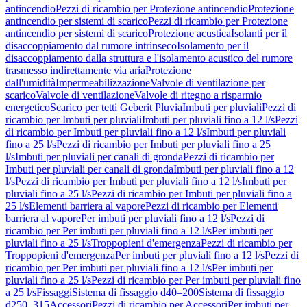
antincendio
Pezzi di ricambio per Protezione antincendio
Protezione
antincendio per sistemi di scarico
Pezzi di ricambio per Protezione
antincendio per sistemi di scarico
Protezione acustica
Isolanti per il
disaccoppiamento dal rumore intrinseco
Isolamento per il
disaccoppiamento dalla struttura e l'isolamento acustico del rumore
trasmesso indirettamente via aria
Protezione
dall'umidità
Impermeabilizzazione
Valvole di ventilazione per
scarico
Valvole di ventilazione
Valvole di ritegno a risparmio
energetico
Scarico per tetti Geberit Pluvia
Imbuti per pluviali
Pezzi di
ricambio per Imbuti per pluviali
Imbuti per pluviali fino a 12 l/s
Pezzi
di ricambio per Imbuti per pluviali fino a 12 l/s
Imbuti per pluviali
fino a 25 l/s
Pezzi di ricambio per Imbuti per pluviali fino a 25
l/s
Imbuti per pluviali per canali di gronda
Pezzi di ricambio per
Imbuti per pluviali per canali di gronda
Imbuti per pluviali fino a 12
l/s
Pezzi di ricambio per Imbuti per pluviali fino a 12 l/s
Imbuti per
pluviali fino a 25 l/s
Pezzi di ricambio per Imbuti per pluviali fino a
25 l/s
Elementi barriera al vapore
Pezzi di ricambio per Elementi
barriera al vapore
Per imbuti per pluviali fino a 12 l/s
Pezzi di
ricambio per Per imbuti per pluviali fino a 12 l/s
Per imbuti per
pluviali fino a 25 l/s
Troppopieni d'emergenza
Pezzi di ricambio per
Troppopieni d'emergenza
Per imbuti per pluviali fino a 12 l/s
Pezzi di
ricambio per Per imbuti per pluviali fino a 12 l/s
Per imbuti per
pluviali fino a 25 l/s
Pezzi di ricambio per Per imbuti per pluviali fino
a 25 l/s
Fissaggi
Sistema di fissaggio d40–200
Sistema di fissaggio
d250–315
Accessori
Pezzi di ricambio per Accessori
Per imbuti per