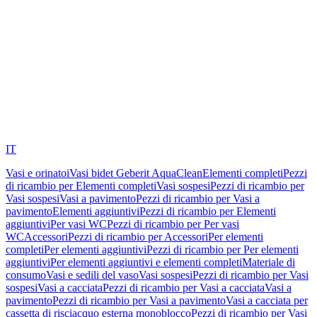
IT
Vasi e orinatoi
Vasi bidet Geberit AquaClean
Elementi completi
Pezzi
di ricambio per Elementi completi
Vasi sospesi
Pezzi di ricambio per
Vasi sospesi
Vasi a pavimento
Pezzi di ricambio per Vasi a
pavimento
Elementi aggiuntivi
Pezzi di ricambio per Elementi
aggiuntivi
Per vasi WC
Pezzi di ricambio per Per vasi
WC
Accessori
Pezzi di ricambio per Accessori
Per elementi
completi
Per elementi aggiuntivi
Pezzi di ricambio per Per elementi
aggiuntivi
Per elementi aggiuntivi e elementi completi
Materiale di
consumo
Vasi e sedili del vaso
Vasi sospesi
Pezzi di ricambio per Vasi
sospesi
Vasi a cacciata
Pezzi di ricambio per Vasi a cacciata
Vasi a
pavimento
Pezzi di ricambio per Vasi a pavimento
Vasi a cacciata per
cassetta di risciacquo esterna monoblocco
Pezzi di ricambio per Vasi