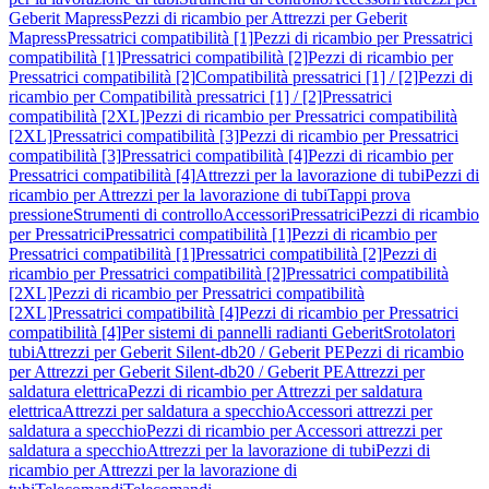
Geberit Mapress
Pezzi di ricambio per Attrezzi per Geberit
Mapress
Pressatrici compatibilità [1]
Pezzi di ricambio per Pressatrici
compatibilità [1]
Pressatrici compatibilità [2]
Pezzi di ricambio per
Pressatrici compatibilità [2]
Compatibilità pressatrici [1] / [2]
Pezzi di
ricambio per Compatibilità pressatrici [1] / [2]
Pressatrici
compatibilità [2XL]
Pezzi di ricambio per Pressatrici compatibilità
[2XL]
Pressatrici compatibilità [3]
Pezzi di ricambio per Pressatrici
compatibilità [3]
Pressatrici compatibilità [4]
Pezzi di ricambio per
Pressatrici compatibilità [4]
Attrezzi per la lavorazione di tubi
Pezzi di
ricambio per Attrezzi per la lavorazione di tubi
Tappi prova
pressione
Strumenti di controllo
Accessori
Pressatrici
Pezzi di ricambio
per Pressatrici
Pressatrici compatibilità [1]
Pezzi di ricambio per
Pressatrici compatibilità [1]
Pressatrici compatibilità [2]
Pezzi di
ricambio per Pressatrici compatibilità [2]
Pressatrici compatibilità
[2XL]
Pezzi di ricambio per Pressatrici compatibilità
[2XL]
Pressatrici compatibilità [4]
Pezzi di ricambio per Pressatrici
compatibilità [4]
Per sistemi di pannelli radianti Geberit
Srotolatori
tubi
Attrezzi per Geberit Silent-db20 / Geberit PE
Pezzi di ricambio
per Attrezzi per Geberit Silent-db20 / Geberit PE
Attrezzi per
saldatura elettrica
Pezzi di ricambio per Attrezzi per saldatura
elettrica
Attrezzi per saldatura a specchio
Accessori attrezzi per
saldatura a specchio
Pezzi di ricambio per Accessori attrezzi per
saldatura a specchio
Attrezzi per la lavorazione di tubi
Pezzi di
ricambio per Attrezzi per la lavorazione di