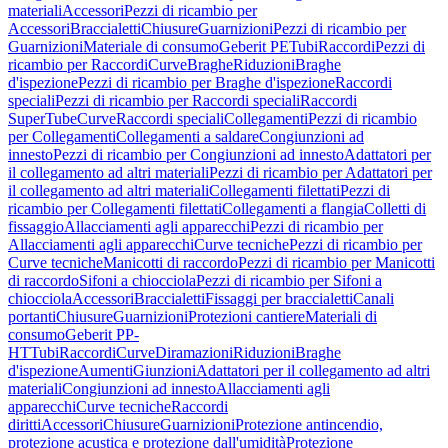
materiali
Accessori
Pezzi di ricambio per
Accessori
Braccialetti
Chiusure
Guarnizioni
Pezzi di ricambio per
Guarnizioni
Materiale di consumo
Geberit PE
Tubi
Raccordi
Pezzi di
ricambio per Raccordi
Curve
Braghe
Riduzioni
Braghe
d'ispezione
Pezzi di ricambio per Braghe d'ispezione
Raccordi
speciali
Pezzi di ricambio per Raccordi speciali
Raccordi
SuperTube
Curve
Raccordi speciali
Collegamenti
Pezzi di ricambio
per Collegamenti
Collegamenti a saldare
Congiunzioni ad
innesto
Pezzi di ricambio per Congiunzioni ad innesto
Adattatori per
il collegamento ad altri materiali
Pezzi di ricambio per Adattatori per
il collegamento ad altri materiali
Collegamenti filettati
Pezzi di
ricambio per Collegamenti filettati
Collegamenti a flangia
Colletti di
fissaggio
Allacciamenti agli apparecchi
Pezzi di ricambio per
Allacciamenti agli apparecchi
Curve tecniche
Pezzi di ricambio per
Curve tecniche
Manicotti di raccordo
Pezzi di ricambio per Manicotti
di raccordo
Sifoni a chiocciola
Pezzi di ricambio per Sifoni a
chiocciola
Accessori
Braccialetti
Fissaggi per braccialetti
Canali
portanti
Chiusure
Guarnizioni
Protezioni cantiere
Materiali di
consumo
Geberit PP-
HT
Tubi
Raccordi
Curve
Diramazioni
Riduzioni
Braghe
d'ispezione
Aumenti
Giunzioni
Adattatori per il collegamento ad altri
materiali
Congiunzioni ad innesto
Allacciamenti agli
apparecchi
Curve tecniche
Raccordi
diritti
Accessori
Chiusure
Guarnizioni
Protezione antincendio,
protezione acustica e protezione dall'umidità
Protezione