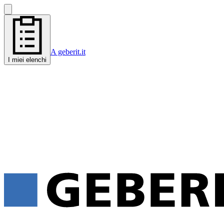
A geberit.it
I miei elenchi