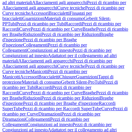
ad altri materiali
Allacciamenti agli apparecchi
Pezzi di ricambio per
Allacciamenti agli apparecchi
Curve tecniche
Pezzi di ricambio per
Curve tecniche
Accessori
Braccialetti
Fissaggi per
braccialetti
Guarnizioni
Materiali di consumo
Geberit Silent-
PP
Tubi
Pezzi di ricambio per Tubi
Raccordi
Pezzi di ricambio per
Raccordi
Curve
Pezzi di ricambio per Curve
Braghe
Pezzi di ricambio
per Braghe
Riduzioni
Pezzi di ricambio per Riduzioni
Braghe
d'ispezione
Pezzi di ricambio per Braghe
d'ispezione
Collegamenti
Pezzi di ricambio per
Collegamenti
Congiunzioni ad innesto
Pezzi di ricambio per
Congiunzioni ad innesto
Adattatori per il collegamento ad altri
materiali
Allacciamenti agli apparecchi
Pezzi di ricambio per
Allacciamenti agli apparecchi
Curve tecniche
Pezzi di ricambio per
Curve tecniche
Manicotti
Pezzi di ricambio per
Manicotti
Accessori
Braccialetti
Chiusure
Guarnizioni
Tappi di
protezione
Materiali di consumo
Geberit Silent-Pro
Tubi
Pezzi di
ricambio per Tubi
Raccordi
Pezzi di ricambio per
Raccordi
Curve
Pezzi di ricambio per Curve
Braghe
Pezzi di ricambio
per Braghe
Riduzioni
Pezzi di ricambio per Riduzioni
Braghe
d'ispezione
Pezzi di ricambio per Braghe d'ispezione
Raccordi
SuperTube
Pezzi di ricambio per Raccordi SuperTube
Curve
Pezzi di
ricambio per Curve
Diramazioni
Pezzi di ricambio per
Diramazioni
Collegamenti
Pezzi di ricambio per
Collegamenti
Congiunzioni ad innesto
Pezzi di ricambio per
Congiunzioni ad innesto
Adattatori per il collegamento ad altri