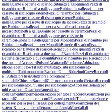
galleggiante e batterie di scarico
Rubinetti a galleggiante
Pezzi di
ricambio per Rubinetti a galleggiante
Rubinetti a galleggiante per
cassette di risciacquo esterne
Pezzi di ricambio per Rubinetti a
galleggiante per cassette di risciacquo esterne
Rubinetti a
galleggiante per cassette di risciacquo da incasso
Pezzi di ricambio
per Rubinetti a galleggiante per cassette di risciacquo da
incasso
Rubinetti a galleggiante per cassette in ceramica
Pezzi di
ricambio per Rubinetti a galleggiante per cassette in
ceramica
Rubinetti a galleggiante per Monolith
Pezzi di ricambio per
Rubinetti a galleggiante per Monolith
Batterie di scarico
Pezzi di
ricambio per Batterie di scarico
Risciacquo a due quantità
Pezzi di
ricambio per Risciacquo a due quantità
Batterie
Pezzi di ricambio per
Batterie
Risciacquo a due quantità
Pezzi di ricambio per Risciacquo a
due quantità
Accessori
Pulsanti
Adattatori
Membrane
Adduzione
idrica
Geberit FlowFit
Tubi multistrato
Tubi riscaldamento
multistrato
Tubi monostrato
Raccordi
Giunti
Riduzioni
Curve
Raccordi
a T
Adattatori fissi
Adattatori e collegamenti,
smontabili
Chiusure
Raccordi
Collettori con raccordo filettato
Raccordi
per riscaldamento
Chiusure per riscaldamento
Accessori
Isolanti per
tubi e raccordi
Disaccoppiamenti per
collegamenti
Impermeabilizzazioni per tubi e raccordi
Guarnizioni per
raccordi
Copertura per raccordi
Fissaggi per tubi
Tubi di protezione e
accessori per la posa
Fissaggi per collegamenti
Guarnizioni del
sistema
Kit di viti per collegamenti a flangia
Materiali di