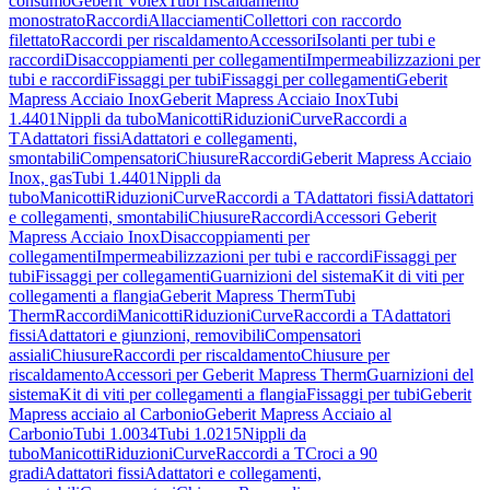
consumo
Geberit Volex
Tubi riscaldamento
monostrato
Raccordi
Allacciamenti
Collettori con raccordo
filettato
Raccordi per riscaldamento
Accessori
Isolanti per tubi e
raccordi
Disaccoppiamenti per collegamenti
Impermeabilizzazioni per
tubi e raccordi
Fissaggi per tubi
Fissaggi per collegamenti
Geberit
Mapress Acciaio Inox
Geberit Mapress Acciaio Inox
Tubi
1.4401
Nippli da tubo
Manicotti
Riduzioni
Curve
Raccordi a
T
Adattatori fissi
Adattatori e collegamenti,
smontabili
Compensatori
Chiusure
Raccordi
Geberit Mapress Acciaio
Inox, gas
Tubi 1.4401
Nippli da
tubo
Manicotti
Riduzioni
Curve
Raccordi a T
Adattatori fissi
Adattatori
e collegamenti, smontabili
Chiusure
Raccordi
Accessori Geberit
Mapress Acciaio Inox
Disaccoppiamenti per
collegamenti
Impermeabilizzazioni per tubi e raccordi
Fissaggi per
tubi
Fissaggi per collegamenti
Guarnizioni del sistema
Kit di viti per
collegamenti a flangia
Geberit Mapress Therm
Tubi
Therm
Raccordi
Manicotti
Riduzioni
Curve
Raccordi a T
Adattatori
fissi
Adattatori e giunzioni, removibili
Compensatori
assiali
Chiusure
Raccordi per riscaldamento
Chiusure per
riscaldamento
Accessori per Geberit Mapress Therm
Guarnizioni del
sistema
Kit di viti per collegamenti a flangia
Fissaggi per tubi
Geberit
Mapress acciaio al Carbonio
Geberit Mapress Acciaio al
Carbonio
Tubi 1.0034
Tubi 1.0215
Nippli da
tubo
Manicotti
Riduzioni
Curve
Raccordi a T
Croci a 90
gradi
Adattatori fissi
Adattatori e collegamenti,