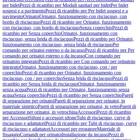
per bidet
Pezzi di ricambio per Moduli sanitari per bidet
Per bidet
sospesi e a pavimento
Pezzi di ricambio per Per bidet sospesi e a
pavimento
Orinatoi
Orinatoi, funzionamento con risciacquo, con
bordo di risciacquo
Pezzi di ricambio per Orinatoi, funzionamento
con risciacquo, con bordo di risciacquo
Senza coperchio
Pezzi di
ricambio per Senza coperchio
Orinatoi, funzionamento con
risciacquo, senza brida di risciacquo
Pezzi di ricambio per Orinatoi,
funzionamento con risciacquo, senza brida di risciacquo
Per
comando per orinatoi esterno o da incasso
Pezzi di ricambio per Per
comando per orinatoi esterno o da incasso
Con comando per
orinatoio integrato
Pezzi di ricambio per Con comando per orinatoio
integrato
Orinatoi, funzionamento con risciacquo, con / per
coperchio
Pezzi di ricambio per Orinatoi, funzionamento con
risciacquo, con / per coperchio
Senza brida di risciacquo
Pezzi di
ricambio per Senza brida di risciacquo
Orinatoi, funzionamento
senza acqua
Pezzi di ricambio per Orinatoi, funzionamento senza
acqua
Senza coperchio
Pezzi di ricambio per Senza coperchio
Pareti
di separazione per orinatoi
Pareti di separazione per orinatoi, in
materiale sintetico
Pareti di separazione per orinatoi, in vetro
Pareti di
separazione per orinatoi, in vetrochina
Accessori
Pezzi di ricambio
per Accessori
Sifoni e accessori sifone
Tubi di risciacquo, curve di
risciacquo e adattatori
Pezzi di ricambio per Tubi di risciacquo, curve
di risciacquo e adattatori
Accessori per erogatore
Materiale di
fissaggio
Comandi per orinatoi
Installazione da incasso
Pezzi di