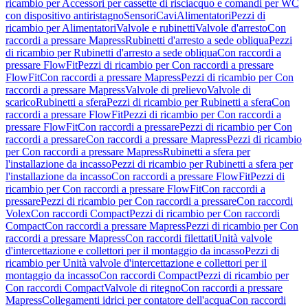
ricambio per Accessori per cassette di risciacquo e comandi per WC
con dispositivo antiristagno
Sensori
Cavi
Alimentatori
Pezzi di
ricambio per Alimentatori
Valvole e rubinetti
Valvole d'arresto
Con
raccordi a pressare Mapress
Rubinetti d'arresto a sede obliqua
Pezzi
di ricambio per Rubinetti d'arresto a sede obliqua
Con raccordi a
pressare FlowFit
Pezzi di ricambio per Con raccordi a pressare
FlowFit
Con raccordi a pressare Mapress
Pezzi di ricambio per Con
raccordi a pressare Mapress
Valvole di prelievo
Valvole di
scarico
Rubinetti a sfera
Pezzi di ricambio per Rubinetti a sfera
Con
raccordi a pressare FlowFit
Pezzi di ricambio per Con raccordi a
pressare FlowFit
Con raccordi a pressare
Pezzi di ricambio per Con
raccordi a pressare
Con raccordi a pressare Mapress
Pezzi di ricambio
per Con raccordi a pressare Mapress
Rubinetti a sfera per
l'installazione da incasso
Pezzi di ricambio per Rubinetti a sfera per
l'installazione da incasso
Con raccordi a pressare FlowFit
Pezzi di
ricambio per Con raccordi a pressare FlowFit
Con raccordi a
pressare
Pezzi di ricambio per Con raccordi a pressare
Con raccordi
Volex
Con raccordi Compact
Pezzi di ricambio per Con raccordi
Compact
Con raccordi a pressare Mapress
Pezzi di ricambio per Con
raccordi a pressare Mapress
Con raccordi filettati
Unità valvole
d'intercettazione e collettori per il montaggio da incasso
Pezzi di
ricambio per Unità valvole d'intercettazione e collettori per il
montaggio da incasso
Con raccordi Compact
Pezzi di ricambio per
Con raccordi Compact
Valvole di ritegno
Con raccordi a pressare
Mapress
Collegamenti idrici per contatore dell'acqua
Con raccordi