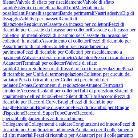
filettati
Valvole di sfiato per riscaldamento
Valvole di sfiato
rapido
Sistemi di pannelli radianti
Tubi
Materiali per la
posa
Isolanti
Pannelli sagomati
Bande perimetrali
Nastri adesivi
Clip di
fissaggio
Additivi per massetti
Giunti di
dilatazione
Reggicurve
Cassette da incasso per collettori
Pezzi di
ricambio per Cassette da incasso per collettori
Cassette da incasso per
collettori, in metallo
Pezzi di ricambio per Cassette da incasso per
collettori, in metallo
Assortimento di collettori
Pezzi di ricambio per
Assortimento di collettori
Collettori per riscaldamento a
pavimento
Pezzi di ricambio per Collettori per riscaldamento a
pavimento
Valvole a sfera
Termometri
Adattatori
Pezzi di ricambio per
Adattatori
Terminali per collettori
Valvole di sfiato
rapido
Chiusure
Suddivisori di flusso
Unità di termoregolazione
Pezzi
di ricambio per Unità di termoregolazione
Collettori per circuiti dei
radiatori
Pezzi di ricambio per Collettori per circuiti dei
radiatori
Bypass
Componenti di regolazione
Attuatori
Termostati
ambiente
Accessori
Isolanti per collettori
Tubi di protezione
Sistemi di
smaltimento dell’edificio
Geberit Silent-db20
Tubi
Raccordi
Pezzi di
ricambio per Raccordi
Curve
Braghe
Pezzi di ricambio per
Braghe
Riduzioni
Braghe d'ispezione
Pezzi di ricambio per Braghe
d'ispezione
Raccordi SuperTube
Curve
Raccordi
speciali
Collegamenti
Pezzi di ricambio per
Collegamenti
Collegamenti a saldare
Congiunzioni ad innesto
Pezzi di
ricambio per Congiunzioni ad innesto
Adattatori per il collegamento
ad altri materiali
Pezzi di ricambio per Adattatori per il collegamento