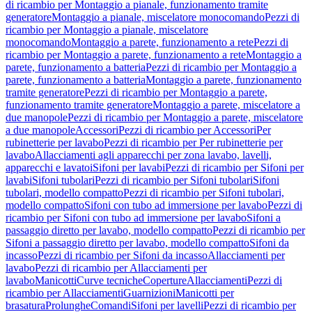
di ricambio per Montaggio a pianale, funzionamento tramite
generatore
Montaggio a pianale, miscelatore monocomando
Pezzi di
ricambio per Montaggio a pianale, miscelatore
monocomando
Montaggio a parete, funzionamento a rete
Pezzi di
ricambio per Montaggio a parete, funzionamento a rete
Montaggio a
parete, funzionamento a batteria
Pezzi di ricambio per Montaggio a
parete, funzionamento a batteria
Montaggio a parete, funzionamento
tramite generatore
Pezzi di ricambio per Montaggio a parete,
funzionamento tramite generatore
Montaggio a parete, miscelatore a
due manopole
Pezzi di ricambio per Montaggio a parete, miscelatore
a due manopole
Accessori
Pezzi di ricambio per Accessori
Per
rubinetterie per lavabo
Pezzi di ricambio per Per rubinetterie per
lavabo
Allacciamenti agli apparecchi per zona lavabo, lavelli,
apparecchi e lavatoi
Sifoni per lavabi
Pezzi di ricambio per Sifoni per
lavabi
Sifoni tubolari
Pezzi di ricambio per Sifoni tubolari
Sifoni
tubolari, modello compatto
Pezzi di ricambio per Sifoni tubolari,
modello compatto
Sifoni con tubo ad immersione per lavabo
Pezzi di
ricambio per Sifoni con tubo ad immersione per lavabo
Sifoni a
passaggio diretto per lavabo, modello compatto
Pezzi di ricambio per
Sifoni a passaggio diretto per lavabo, modello compatto
Sifoni da
incasso
Pezzi di ricambio per Sifoni da incasso
Allacciamenti per
lavabo
Pezzi di ricambio per Allacciamenti per
lavabo
Manicotti
Curve tecniche
Coperture
Allacciamenti
Pezzi di
ricambio per Allacciamenti
Guarnizioni
Manicotti per
brasatura
Prolunghe
Comandi
Sifoni per lavelli
Pezzi di ricambio per