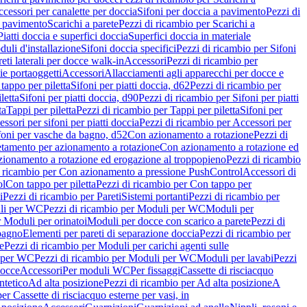
cessori per canalette per doccia
Sifoni per doccia a pavimento
Pezzi di
a pavimento
Scarichi a parete
Pezzi di ricambio per Scarichi a
iatti doccia e superfici doccia
Superfici doccia in materiale
uli d'installazione
Sifoni doccia specifici
Pezzi di ricambio per Sifoni
eti laterali per docce walk-in
Accessori
Pezzi di ricambio per
ie portaoggetti
Accessori
Allacciamenti agli apparecchi per docce e
tappo per piletta
Sifoni per piatti doccia, d62
Pezzi di ricambio per
letta
Sifoni per piatti doccia, d90
Pezzi di ricambio per Sifoni per piatti
ta
Tappi per piletta
Pezzi di ricambio per Tappi per piletta
Sifoni per
ssori per sifoni per piatti doccia
Pezzi di ricambio per Accessori per
foni per vasche da bagno, d52
Con azionamento a rotazione
Pezzi di
etamento per azionamento a rotazione
Con azionamento a rotazione ed
zionamento a rotazione ed erogazione al troppopieno
Pezzi di ricambio
i ricambio per Con azionamento a pressione PushControl
Accessori di
ol
Con tappo per piletta
Pezzi di ricambio per Con tappo per
i
Pezzi di ricambio per Pareti
Sistemi portanti
Pezzi di ricambio per
li per WC
Pezzi di ricambio per Moduli per WC
Moduli per
r Moduli per orinatoi
Moduli per docce con scarico a parete
Pezzi di
 bagno
Elementi per pareti di separazione doccia
Pezzi di ricambio per
e
Pezzi di ricambio per Moduli per carichi agenti sulle
 per WC
Pezzi di ricambio per Moduli per WC
Moduli per lavabi
Pezzi
docce
Accessori
Per moduli WC
Per fissaggi
Cassette di risciacquo
ntetico
Ad alta posizione
Pezzi di ricambio per Ad alta posizione
A
er Cassette di risciacquo esterne per vasi, in