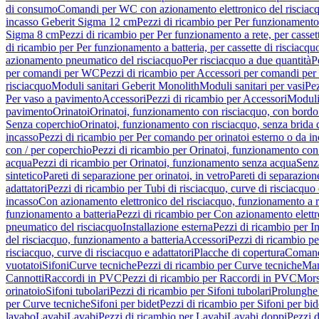
di consumo
Comandi per WC con azionamento elettronico del risciac
incasso Geberit Sigma 12 cm
Pezzi di ricambio per Per funzionamento 
Sigma 8 cm
Pezzi di ricambio per Per funzionamento a rete, per casse
di ricambio per Per funzionamento a batteria, per cassette di risciac
azionamento pneumatico del risciacquo
Per risciacquo a due quantità
P
per comandi per WC
Pezzi di ricambio per Accessori per comandi pe
risciacquo
Moduli sanitari Geberit Monolith
Moduli sanitari per vasi
Pez
Per vaso a pavimento
Accessori
Pezzi di ricambio per Accessori
Moduli 
pavimento
Orinatoi
Orinatoi, funzionamento con risciacquo, con bordo 
Senza coperchio
Orinatoi, funzionamento con risciacquo, senza brida d
incasso
Pezzi di ricambio per Per comando per orinatoi esterno o da i
con / per coperchio
Pezzi di ricambio per Orinatoi, funzionamento con 
acqua
Pezzi di ricambio per Orinatoi, funzionamento senza acqua
Senz
sintetico
Pareti di separazione per orinatoi, in vetro
Pareti di separazion
adattatori
Pezzi di ricambio per Tubi di risciacquo, curve di risciacquo 
incasso
Con azionamento elettronico del risciacquo, funzionamento a r
funzionamento a batteria
Pezzi di ricambio per Con azionamento elettr
pneumatico del risciacquo
Installazione esterna
Pezzi di ricambio per In
del risciacquo, funzionamento a batteria
Accessori
Pezzi di ricambio pe
risciacquo, curve di risciacquo e adattatori
Placche di copertura
Comand
vuotatoi
Sifoni
Curve tecniche
Pezzi di ricambio per Curve tecniche
Man
Cannotti
Raccordi in PVC
Pezzi di ricambio per Raccordi in PVC
Mors
orinatoio
Sifoni tubolari
Pezzi di ricambio per Sifoni tubolari
Prolunghe 
per Curve tecniche
Sifoni per bidet
Pezzi di ricambio per Sifoni per bid
lavabo
Lavabi
Lavabi
Pezzi di ricambio per Lavabi
Lavabi doppi
Pezzi 