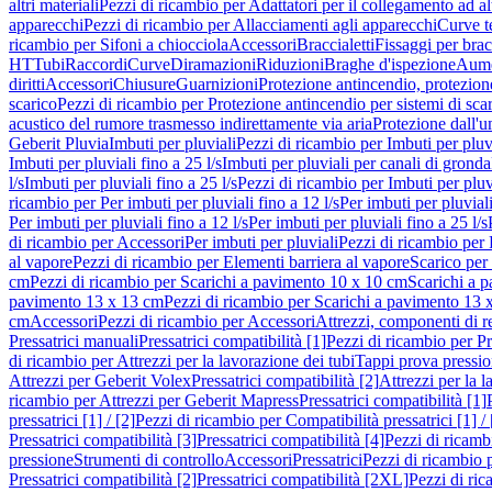
altri materiali
Pezzi di ricambio per Adattatori per il collegamento ad alt
apparecchi
Pezzi di ricambio per Allacciamenti agli apparecchi
Curve t
ricambio per Sifoni a chiocciola
Accessori
Braccialetti
Fissaggi per bracc
HT
Tubi
Raccordi
Curve
Diramazioni
Riduzioni
Braghe d'ispezione
Aume
diritti
Accessori
Chiusure
Guarnizioni
Protezione antincendio, protezione
scarico
Pezzi di ricambio per Protezione antincendio per sistemi di sca
acustico del rumore trasmesso indirettamente via aria
Protezione dall'u
Geberit Pluvia
Imbuti per pluviali
Pezzi di ricambio per Imbuti per pluv
Imbuti per pluviali fino a 25 l/s
Imbuti per pluviali per canali di gronda
l/s
Imbuti per pluviali fino a 25 l/s
Pezzi di ricambio per Imbuti per pluvi
ricambio per Per imbuti per pluviali fino a 12 l/s
Per imbuti per pluviali
Per imbuti per pluviali fino a 12 l/s
Per imbuti per pluviali fino a 25 l/s
di ricambio per Accessori
Per imbuti per pluviali
Pezzi di ricambio per 
al vapore
Pezzi di ricambio per Elementi barriera al vapore
Scarico per
cm
Pezzi di ricambio per Scarichi a pavimento 10 x 10 cm
Scarichi a 
pavimento 13 x 13 cm
Pezzi di ricambio per Scarichi a pavimento 13 
cm
Accessori
Pezzi di ricambio per Accessori
Attrezzi, componenti di r
Pressatrici manuali
Pressatrici compatibilità [1]
Pezzi di ricambio per Pre
di ricambio per Attrezzi per la lavorazione dei tubi
Tappi prova pressi
Attrezzi per Geberit Volex
Pressatrici compatibilità [2]
Attrezzi per la l
ricambio per Attrezzi per Geberit Mapress
Pressatrici compatibilità [1]
pressatrici [1] / [2]
Pezzi di ricambio per Compatibilità pressatrici [1] / 
Pressatrici compatibilità [3]
Pressatrici compatibilità [4]
Pezzi di ricambi
pressione
Strumenti di controllo
Accessori
Pressatrici
Pezzi di ricambio p
Pressatrici compatibilità [2]
Pressatrici compatibilità [2XL]
Pezzi di ric