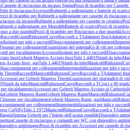
cquo per cassette di risciacquo esterne
Ad alta posizione
A bassa e media
o
Cassette di risciacquo da incasso Sigma
Pezzi di ricambio per Cassette
Tubi di risciacquo
Accessori
Rubinetti a galleggiante e batterie di scarico
ezzi di ricambio per Rubinetti a galleggiante per cassette di risciacquo 
isciacquo da incasso
Rubinetti a galleggiante per cassette in ceramica
Pezz
ubinetti a galleggiante per Monolith
Batterie di scarico
Pezzi di ricambio 
cquo a due quantità
Pezzi di ricambio per Risciacquo a due quantità
Acce
o
Raccordi
Giunti
Riduzioni
Curve
Raccordi a T
Adattatori fissi
Adattatori e
ri
Isolanti per tubi e raccordi
Disaccoppiamenti per collegamenti
Imperme
Fissaggi per collegamenti
Guarnizioni del sistema
Kit di viti per collega
ordi per riscaldamento
Accessori
Isolanti per tubi e raccordi
Disaccoppia
ciaio Inox
Geberit Mapress Acciaio Inox
Tubi 1.4401
Nippli da tubo
Mani
ess Acciaio Inox, gas
Tubi 1.4401
Nippli da tubo
Manicotti
Riduzioni
Cur
Disaccoppiamenti per collegamenti
Impermeabilizzazioni per tubi e racc
bi Therm
Raccordi
Manicotti
Riduzioni
Curve
Raccordi a T
Adattatori fissi
Accessori per Geberit Mapress Therm
Guarnizioni del sistema
Kit di vit
5
Nippli da tubo
Manicotti
Riduzioni
Curve
Raccordi a T
Croci a 90 gradi
 per riscaldamento
Accessori per Geberit Mapress Acciaio al Carbonio
I
gia
Geberit Mapress Rame
Geberit Mapress Rame
Manicotti
Riduzioni
Cu
Chiusure per riscaldamento
Geberit Mapress Rame, gas
Manicotti
Riduzi
accoppiamenti per collegamenti
Impermeabilizzazioni per tubi e raccordi
press CuNiFe
Tubi 2.1972
Manicotti
Riduzioni
Curve
Raccordi a T
Adattato
 flangia
Sistema Geberit per l’Igiene dell’acqua potabile
Dispositivi antir
pertura
Cassette di risciacquo e comandi per WC con dispositivo antiri
spositivo antiristagno
Pezzi di ricambio per Accessori per cassette di 