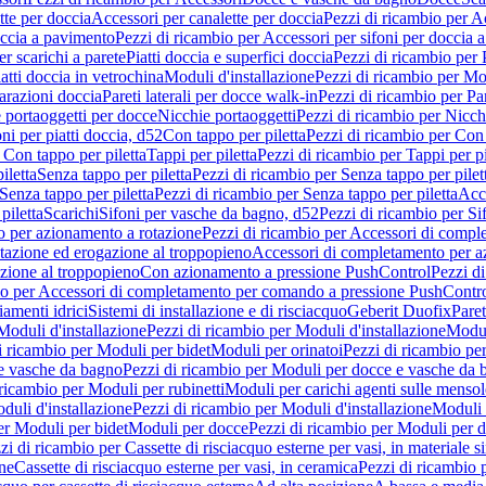
tte per doccia
Accessori per canalette per doccia
Pezzi di ricambio per Ac
occia a pavimento
Pezzi di ricambio per Accessori per sifoni per doccia 
r scarichi a parete
Piatti doccia e superfici doccia
Pezzi di ricambio per P
iatti doccia in vetrochina
Moduli d'installazione
Pezzi di ricambio per Mod
arazioni doccia
Pareti laterali per docce walk-in
Pezzi di ricambio per Par
 portaoggetti per docce
Nicchie portaoggetti
Pezzi di ricambio per Nicch
ni per piatti doccia, d52
Con tappo per piletta
Pezzi di ricambio per Con 
 Con tappo per piletta
Tappi per piletta
Pezzi di ricambio per Tappi per pi
iletta
Senza tappo per piletta
Pezzi di ricambio per Senza tappo per pilet
Senza tappo per piletta
Pezzi di ricambio per Senza tappo per piletta
Acce
piletta
Scarichi
Sifoni per vasche da bagno, d52
Pezzi di ricambio per Si
 per azionamento a rotazione
Pezzi di ricambio per Accessori di compl
tazione ed erogazione al troppopieno
Accessori di completamento per a
zione al troppopieno
Con azionamento a pressione PushControl
Pezzi d
io per Accessori di completamento per comando a pressione PushContr
iamenti idrici
Sistemi di installazione e di risciacquo
Geberit Duofix
Paret
Moduli d'installazione
Pezzi di ricambio per Moduli d'installazione
Modu
i ricambio per Moduli per bidet
Moduli per orinatoi
Pezzi di ricambio pe
e vasche da bagno
Pezzi di ricambio per Moduli per docce e vasche da
 ricambio per Moduli per rubinetti
Moduli per carichi agenti sulle mensol
duli d'installazione
Pezzi di ricambio per Moduli d'installazione
Moduli
er Moduli per bidet
Moduli per docce
Pezzi di ricambio per Moduli per 
zi di ricambio per Cassette di risciacquo esterne per vasi, in materiale si
one
Cassette di risciacquo esterne per vasi, in ceramica
Pezzi di ricambio p