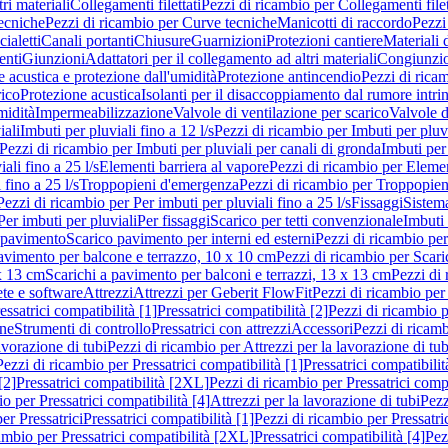
ri materiali
Collegamenti filettati
Pezzi di ricambio per Collegamenti filet
ecniche
Pezzi di ricambio per Curve tecniche
Manicotti di raccordo
Pezzi
ialetti
Canali portanti
Chiusure
Guarnizioni
Protezioni cantiere
Materiali
nti
Giunzioni
Adattatori per il collegamento ad altri materiali
Congiunzio
 acustica e protezione dall'umidità
Protezione antincendio
Pezzi di rica
rico
Protezione acustica
Isolanti per il disaccoppiamento dal rumore intri
midità
Impermeabilizzazione
Valvole di ventilazione per scarico
Valvole d
iali
Imbuti per pluviali fino a 12 l/s
Pezzi di ricambio per Imbuti per pluvi
Pezzi di ricambio per Imbuti per pluviali per canali di gronda
Imbuti per 
ali fino a 25 l/s
Elementi barriera al vapore
Pezzi di ricambio per Elemen
 fino a 25 l/s
Troppopieni d'emergenza
Pezzi di ricambio per Troppopie
Pezzi di ricambio per Per imbuti per pluviali fino a 25 l/s
Fissaggi
Sistem
Per imbuti per pluviali
Per fissaggi
Scarico per tetti convenzionale
Imbuti 
 pavimento
Scarico pavimento per interni ed esterni
Pezzi di ricambio per
pavimento per balcone e terrazzo, 10 x 10 cm
Pezzi di ricambio per Scari
x 13 cm
Scarichi a pavimento per balconi e terrazzi, 13 x 13 cm
Pezzi di 
ete e software
Attrezzi
Attrezzi per Geberit FlowFit
Pezzi di ricambio per
ssatrici compatibilità [1]
Pressatrici compatibilità [2]
Pezzi di ricambio p
one
Strumenti di controllo
Pressatrici con attrezzi
Accessori
Pezzi di ricam
avorazione di tubi
Pezzi di ricambio per Attrezzi per la lavorazione di tub
Pezzi di ricambio per Pressatrici compatibilità [1]
Pressatrici compatibilit
[2]
Pressatrici compatibilità [2XL]
Pezzi di ricambio per Pressatrici comp
o per Pressatrici compatibilità [4]
Attrezzi per la lavorazione di tubi
Pezz
er Pressatrici
Pressatrici compatibilità [1]
Pezzi di ricambio per Pressatric
ambio per Pressatrici compatibilità [2XL]
Pressatrici compatibilità [4]
Pez