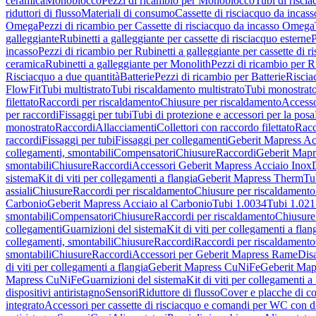
ceramica
Monoblocco
Pezzi di ricambio per Monoblocco
Tubi di riscia
riduttori di flusso
Materiali di consumo
Cassette di risciacquo da incass
Omega
Pezzi di ricambio per Cassette di risciacquo da incasso Omega
galleggiante
Rubinetti a galleggiante per cassette di risciacquo esterne
P
incasso
Pezzi di ricambio per Rubinetti a galleggiante per cassette di r
ceramica
Rubinetti a galleggiante per Monolith
Pezzi di ricambio per R
Risciacquo a due quantità
Batterie
Pezzi di ricambio per Batterie
Riscia
FlowFit
Tubi multistrato
Tubi riscaldamento multistrato
Tubi monostrat
filettato
Raccordi per riscaldamento
Chiusure per riscaldamento
Accesso
per raccordi
Fissaggi per tubi
Tubi di protezione e accessori per la posa
monostrato
Raccordi
Allacciamenti
Collettori con raccordo filettato
Racc
raccordi
Fissaggi per tubi
Fissaggi per collegamenti
Geberit Mapress Ac
collegamenti, smontabili
Compensatori
Chiusure
Raccordi
Geberit Mapr
smontabili
Chiusure
Raccordi
Accessori Geberit Mapress Acciaio Inox
sistema
Kit di viti per collegamenti a flangia
Geberit Mapress Therm
Tu
assiali
Chiusure
Raccordi per riscaldamento
Chiusure per riscaldamento
Carbonio
Geberit Mapress Acciaio al Carbonio
Tubi 1.0034
Tubi 1.021
smontabili
Compensatori
Chiusure
Raccordi per riscaldamento
Chiusure
collegamenti
Guarnizioni del sistema
Kit di viti per collegamenti a flan
collegamenti, smontabili
Chiusure
Raccordi
Raccordi per riscaldamento
smontabili
Chiusure
Raccordi
Accessori per Geberit Mapress Rame
Dis
di viti per collegamenti a flangia
Geberit Mapress CuNiFe
Geberit Ma
Mapress CuNiFe
Guarnizioni del sistema
Kit di viti per collegamenti a
dispositivi antiristagno
Sensori
Riduttore di flusso
Cover e placche di co
integrato
Accessori per cassette di risciacquo e comandi per WC con di