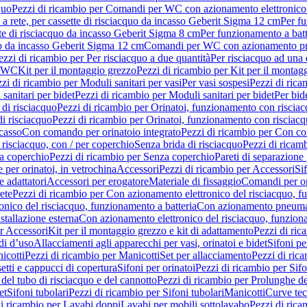
quo
Pezzi di ricambio per Comandi per WC con azionamento elettronico 
a rete, per cassette di risciacquo da incasso Geberit Sigma 12 cm
Per fu
tte di risciacquo da incasso Geberit Sigma 8 cm
Per funzionamento a batt
quo da incasso Geberit Sigma 12 cm
Comandi per WC con azionamento pne
ezzi di ricambio per Per risciacquo a due quantità
Per risciacquo ad una 
r WC
Kit per il montaggio grezzo
Pezzi di ricambio per Kit per il montag
zi di ricambio per Moduli sanitari per vasi
Per vasi sospesi
Pezzi di rica
sanitari per bidet
Pezzi di ricambio per Moduli sanitari per bidet
Per bid
di risciacquo
Pezzi di ricambio per Orinatoi, funzionamento con risciac
i risciacquo
Pezzi di ricambio per Orinatoi, funzionamento con risciacq
ncasso
Con comando per orinatoio integrato
Pezzi di ricambio per Con co
risciacquo, con / per coperchio
Senza brida di risciacquo
Pezzi di ricam
a coperchio
Pezzi di ricambio per Senza coperchio
Pareti di separazione 
e per orinatoi, in vetrochina
Accessori
Pezzi di ricambio per Accessori
Si
e adattatori
Accessori per erogatore
Materiale di fissaggio
Comandi per or
ete
Pezzi di ricambio per Con azionamento elettronico del risciacquo, f
onico del risciacquo, funzionamento a batteria
Con azionamento pneumat
stallazione esterna
Con azionamento elettronico del risciacquo, funziona
r Accessori
Kit per il montaggio grezzo e kit di adattamento
Pezzi di ric
i d’uso
Allacciamenti agli apparecchi per vasi, orinatoi e bidet
Sifoni pe
icotti
Pezzi di ricambio per Manicotti
Set per allacciamento
Pezzi di ric
etti e cappucci di copertura
Sifoni per orinatoi
Pezzi di ricambio per Sifo
del tubo di risciacquo e del cannotto
Pezzi di ricambio per Prolunghe de
et
Sifoni tubolari
Pezzi di ricambio per Sifoni tubolari
Manicotti
Curve te
di ricambio per Lavabi doppi
Lavabi per mobili sottolavabo
Pezzi di rica