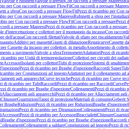
i
Valvole e rubinetti
Valvole d'arresto
Con raccordi a pressare Mapress
Rub
bio per Con raccordi a pressare FlowFit
Con raccordi a pressare Mapres
tti a sfera
Con raccordi a pressare FlowFit
Pezzi di ricambio per Con ra
mbio per Con raccordi a pressare Mapress
Rubinetti a sfera per l'installa
mbio per Con raccordi a pressare FlowFit
Con raccordi a pressare
Pezzi d
cordi a pressare Mapress
Pezzi di ricambio per Con raccordi a pressare
e d'intercettazione e collettori per il montaggio da incasso
Con raccord
ore dell'acqua
Con raccordi filettati
Valvole di sfiato per riscaldamento
Val
issaggio
Additivi per massetti
Giunti di dilatazione
Reggicurve
Cassette da
per Cassette da incasso per collettori, in metallo
Assortimento di colletto
damento a pavimento
Valvole a sfera
Termometri
Adattatori
Pezzi di ricamb
i ricambio per Unità di termoregolazione
Collettori per circuiti dei radiat
te
Accessori
Isolanti per collettori
Tubi di protezione
Sistemi di smaltiment
d'ispezione
Pezzi di ricambio per Braghe d'ispezione
Raccordi SuperTub
ricambio per Congiunzioni ad innesto
Adattatori per il collegamento ad al
ciamenti agli apparecchi
Curve tecniche
Pezzi di ricambio per Curve tec
zi di ricambio per Tubi
Raccordi
Pezzi di ricambio per Raccordi
Curve
Pe
zzi di ricambio per Braghe d'ispezione
Collegamenti
Pezzi di ricambio 
li
Allacciamenti agli apparecchi
Pezzi di ricambio per Allacciamenti agli
i
Chiusure
Guarnizioni
Tappi di protezione
Materiali di consumo
Geberit S
per Braghe
Riduzioni
Pezzi di ricambio per Riduzioni
Braghe d'ispezione
iramazioni
Pezzi di ricambio per Diramazioni
Collegamenti
Pezzi di ric
li
Accessori
Pezzi di ricambio per Accessori
Braccialetti
Chiusure
Guarniz
i
Braghe d'ispezione
Pezzi di ricambio per Braghe d'ispezione
Raccordi s
 Collegamenti
Collegamenti a saldare
Congiunzioni ad innesto
Pezzi di r