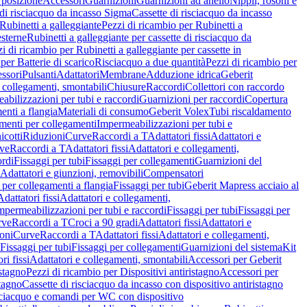
 posizione
Accessori
Guarnizioni
Guarnizioni ad anello
Nippli, rosoni e
 di risciacquo da incasso Sigma
Cassette di risciacquo da incasso
Rubinetti a galleggiante
Pezzi di ricambio per Rubinetti a
esterne
Rubinetti a galleggiante per cassette di risciacquo da
i di ricambio per Rubinetti a galleggiante per cassette in
per Batterie di scarico
Risciacquo a due quantità
Pezzi di ricambio per
ssori
Pulsanti
Adattatori
Membrane
Adduzione idrica
Geberit
 collegamenti, smontabili
Chiusure
Raccordi
Collettori con raccordo
abilizzazioni per tubi e raccordi
Guarnizioni per raccordi
Copertura
menti a flangia
Materiali di consumo
Geberit Volex
Tubi riscaldamento
menti per collegamenti
Impermeabilizzazioni per tubi e
cotti
Riduzioni
Curve
Raccordi a T
Adattatori fissi
Adattatori e
ve
Raccordi a T
Adattatori fissi
Adattatori e collegamenti,
ordi
Fissaggi per tubi
Fissaggi per collegamenti
Guarnizioni del
Adattatori e giunzioni, removibili
Compensatori
i per collegamenti a flangia
Fissaggi per tubi
Geberit Mapress acciaio al
Adattatori fissi
Adattatori e collegamenti,
mpermeabilizzazioni per tubi e raccordi
Fissaggi per tubi
Fissaggi per
rve
Raccordi a T
Croci a 90 gradi
Adattatori fissi
Adattatori e
oni
Curve
Raccordi a T
Adattatori fissi
Adattatori e collegamenti,
Fissaggi per tubi
Fissaggi per collegamenti
Guarnizioni del sistema
Kit
ri fissi
Adattatori e collegamenti, smontabili
Accessori per Geberit
istagno
Pezzi di ricambio per Dispositivi antiristagno
Accessori per
stagno
Cassette di risciacquo da incasso con dispositivo antiristagno
risciacquo e comandi per WC con dispositivo