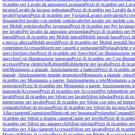
ricambio per Lavabi da appoggio
Lavamani
Pezzi di ricambio per Lav
incasso
Lavabi da incasso sottopiano
Pezzi di ricambio per Lavabi da i
lavabi
Vuotatoi
Pezzi di ricambio per Vuotatoi
Lavatoi polivalenti
Acces
fissaggio
Set lavabo con mobile sottolavabo
Set lavabo per mobile con
per Mobili sottolavabo
Per lavamani
Pezzi di ricambio per Per lavaman
per lavabo
Per lavabo da appoggio arrotondato
Pezzi di ricambio per P
laterali
Pezzi di ricambio per Mobili laterali
Mobili laterali bassi
Pezzi di
a mezza altezza
Mobili pensili
Pezzi di ricambio per Mobili pensili
Ulte
contenitore
Accessori
Inserti per cassetti e portaoggetti
Portasalviette e 
specchio
Specchio
Pezzi di ricambio per Specchio
Con illuminazione in
specchio
Con illuminazione integrata
Pezzi di ricambio per Con illumin
accessori
Prese elettriche
Rubinetti
Rubinetterie per lavabo
Pezzi di rica
rete
Montaggio a pianale, funzionamento a batteria
Pezzi di ricambio p
pianale, funzionamento tramite generatore
Montaggio a pianale, misc
ricambio per Montaggio a parete, funzionamento a rete
Montaggio a pa
generatore
Pezzi di ricambio per Montaggio a parete, funzionamento t
manopole
Accessori
Pezzi di ricambio per Accessori
Per rubinetterie pe
lavabi
Pezzi di ricambio per Sifoni per lavabi
Sifoni tubolari
Pezzi di ri
immersione per lavabo
Pezzi di ricambio per Sifoni con tubo ad immer
compatto
Sifoni da incasso
Pezzi di ricambio per Sifoni da incasso
Alla
Allacciamenti
Guarnizioni
Manicotti per brasatura
Prolunghe
Comandi
S
ricambio per Sifoni a doppia camera
Giunti per lavello
Pezzi di ricambi
ricambio per Sifoni per apparecchi
Sifoni tubolari
Pezzi di ricambio per
ricambio per Allacciamenti
Accessori
Sifoni per lavatoi
Pezzi di ricambi
Manicotti
Pilette di scarico
Pezzi di ricambio per Pilette di scarico
Acces