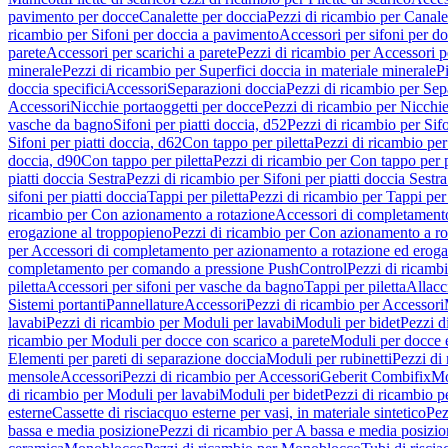
pavimento per docce
Canalette per doccia
Pezzi di ricambio per Canale
ricambio per Sifoni per doccia a pavimento
Accessori per sifoni per d
parete
Accessori per scarichi a parete
Pezzi di ricambio per Accessori pe
minerale
Pezzi di ricambio per Superfici doccia in materiale minerale
P
doccia specifici
Accessori
Separazioni doccia
Pezzi di ricambio per Sep
Accessori
Nicchie portaoggetti per docce
Pezzi di ricambio per Nicchie
vasche da bagno
Sifoni per piatti doccia, d52
Pezzi di ricambio per Sifo
Sifoni per piatti doccia, d62
Con tappo per piletta
Pezzi di ricambio per
doccia, d90
Con tappo per piletta
Pezzi di ricambio per Con tappo per p
piatti doccia Sestra
Pezzi di ricambio per Sifoni per piatti doccia Sestra
sifoni per piatti doccia
Tappi per piletta
Pezzi di ricambio per Tappi per 
ricambio per Con azionamento a rotazione
Accessori di completamento
erogazione al troppopieno
Pezzi di ricambio per Con azionamento a ro
per Accessori di completamento per azionamento a rotazione ed eroga
completamento per comando a pressione PushControl
Pezzi di ricamb
piletta
Accessori per sifoni per vasche da bagno
Tappi per piletta
Allacc
Sistemi portanti
Pannellature
Accessori
Pezzi di ricambio per Accessori
lavabi
Pezzi di ricambio per Moduli per lavabi
Moduli per bidet
Pezzi d
ricambio per Moduli per docce con scarico a parete
Moduli per docce 
Elementi per pareti di separazione doccia
Moduli per rubinetti
Pezzi di
mensole
Accessori
Pezzi di ricambio per Accessori
Geberit Combifix
Mo
di ricambio per Moduli per lavabi
Moduli per bidet
Pezzi di ricambio p
esterne
Cassette di risciacquo esterne per vasi, in materiale sintetico
Pez
bassa e media posizione
Pezzi di ricambio per A bassa e media posizi