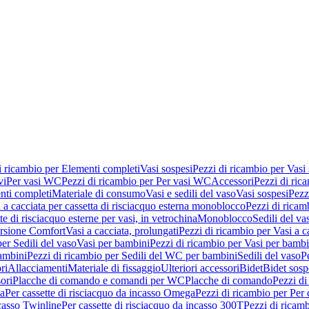
i ricambio per Elementi completi
Vasi sospesi
Pezzi di ricambio per Vasi
vi
Per vasi WC
Pezzi di ricambio per Per vasi WC
Accessori
Pezzi di ric
nti completi
Materiale di consumo
Vasi e sedili del vaso
Vasi sospesi
Pezz
 a cacciata per cassetta di risciacquo esterna monoblocco
Pezzi di ricamb
te di risciacquo esterne per vasi, in vetrochina
Monoblocco
Sedili del va
ersione Comfort
Vasi a cacciata, prolungati
Pezzi di ricambio per Vasi a c
er Sedili del vaso
Vasi per bambini
Pezzi di ricambio per Vasi per bambi
ambini
Pezzi di ricambio per Sedili del WC per bambini
Sedili del vaso
P
ri
Allacciamenti
Materiale di fissaggio
Ulteriori accessori
Bidet
Bidet sosp
ori
Placche di comando e comandi per WC
Placche di comando
Pezzi di
ma
Per cassette di risciacquo da incasso Omega
Pezzi di ricambio per Per
ncasso Twinline
Per cassette di risciacquo da incasso 300T
Pezzi di ricamb