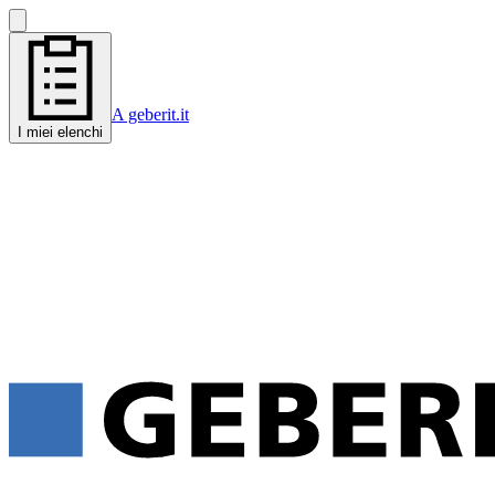
A geberit.it
I miei elenchi