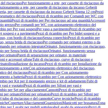
del risciacquo
Per funzionamento a rete, per cassette di risciacquo da
nzionamento a rete, per cassette di risciacquo da incasso Geberit
eria, per cassette di risciacquo da incasso Geberit Sigma 12 cm
Pezzi
umatico del risciacquo
Pezzi di ricambio per Comandi per WC con
quantità
Pezzi di ricambio per Per risciacquo ad una quantità
Accessori
gio grezzo
Per comandi per WC con azionamento elettronico del
mbio per Per vasi sospesi
Per vaso a pavimento
Pezzi di ricambio per
et sospesi e a pavimento
Pezzi di ricambio per Per bidet sospesi e a
quo, con bordo di risciacquo
Senza coperchio
Pezzi di ricambio per
uo, senza brida di risciacquo
Per comando per orinatoi esterno o da
mando per orinatoio integrato
Orinatoi, funzionamento con risciacquo,
bio per Senza brida di risciacquo
Orinatoi, funzionamento senza
per orinatoi
Pareti di separazione per orinatoi, in materiale
foni e accessori sifone
Tubi di risciacquo, curve di risciacquo e
inatoi
Installazione da incasso
Pezzi di ricambio per Installazione da
unzionamento a rete
Con azionamento elettronico del risciacquo,
ico del risciacquo
Pezzi di ricambio per Con azionamento
mento a batteria
Pezzi di ricambio per Con azionamento elettronico
ambio per Kit per il montaggio grezzo e kit di adattamento
Tubi di
r vasi e vuotatoi
Pezzi di ricambio per Sifoni per vasi e
ambio per Set per allacciamento
Cannotti
Pezzi di ricambio per
ni per orinatoi
Sifoni per orinatoio
Pezzi di ricambio per Sifoni per
l tubo di risciacquo e del cannotto
Curve tecniche
Pezzi di ricambio
cniche
Coperture
Allacciamenti
Guarnizioni
Manicotti per brasatura
Zona
mbio per Lavabi per mobili sottolavabo
Lavabi da appoggio
Pezzi di