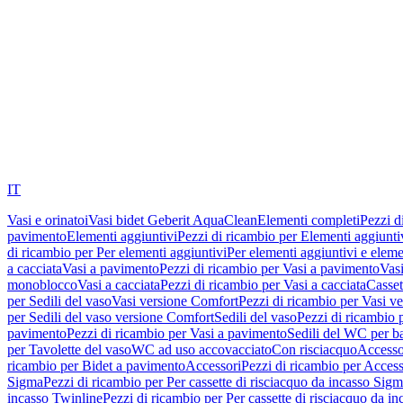
IT
Vasi e orinatoi
Vasi bidet Geberit AquaClean
Elementi completi
Pezzi d
pavimento
Elementi aggiuntivi
Pezzi di ricambio per Elementi aggiunti
di ricambio per Per elementi aggiuntivi
Per elementi aggiuntivi e eleme
a cacciata
Vasi a pavimento
Pezzi di ricambio per Vasi a pavimento
Vasi
monoblocco
Vasi a cacciata
Pezzi di ricambio per Vasi a cacciata
Casset
per Sedili del vaso
Vasi versione Comfort
Pezzi di ricambio per Vasi v
per Sedili del vaso versione Comfort
Sedili del vaso
Pezzi di ricambio p
pavimento
Pezzi di ricambio per Vasi a pavimento
Sedili del WC per b
per Tavolette del vaso
WC ad uso accovacciato
Con risciacquo
Accesso
ricambio per Bidet a pavimento
Accessori
Pezzi di ricambio per Access
Sigma
Pezzi di ricambio per Per cassette di risciacquo da incasso Sig
incasso Twinline
Pezzi di ricambio per Per cassette di risciacquo da i