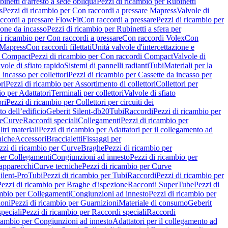
inetti d'arresto a sede obliqua
Pezzi di ricambio per Rubinetti
s
Pezzi di ricambio per Con raccordi a pressare Mapress
Valvole di
ccordi a pressare FlowFit
Con raccordi a pressare
Pezzi di ricambio per
zione da incasso
Pezzi di ricambio per Rubinetti a sfera per
i ricambio per Con raccordi a pressare
Con raccordi Volex
Con
 Mapress
Con raccordi filettati
Unità valvole d'intercettazione e
i Compact
Pezzi di ricambio per Con raccordi Compact
Valvole di
vole di sfiato rapido
Sistemi di pannelli radianti
Tubi
Materiali per la
 incasso per collettori
Pezzi di ricambio per Cassette da incasso per
ri
Pezzi di ricambio per Assortimento di collettori
Collettori per
io per Adattatori
Terminali per collettori
Valvole di sfiato
ori
Pezzi di ricambio per Collettori per circuiti dei
o dell’edificio
Geberit Silent-db20
Tubi
Raccordi
Pezzi di ricambio per
e
Curve
Raccordi speciali
Collegamenti
Pezzi di ricambio per
tri materiali
Pezzi di ricambio per Adattatori per il collegamento ad
niche
Accessori
Braccialetti
Fissaggi per
zzi di ricambio per Curve
Braghe
Pezzi di ricambio per
per Collegamenti
Congiunzioni ad innesto
Pezzi di ricambio per
 apparecchi
Curve tecniche
Pezzi di ricambio per Curve
ilent-Pro
Tubi
Pezzi di ricambio per Tubi
Raccordi
Pezzi di ricambio per
Pezzi di ricambio per Braghe d'ispezione
Raccordi SuperTube
Pezzi di
ambio per Collegamenti
Congiunzioni ad innesto
Pezzi di ricambio per
ioni
Pezzi di ricambio per Guarnizioni
Materiale di consumo
Geberit
peciali
Pezzi di ricambio per Raccordi speciali
Raccordi
icambio per Congiunzioni ad innesto
Adattatori per il collegamento ad