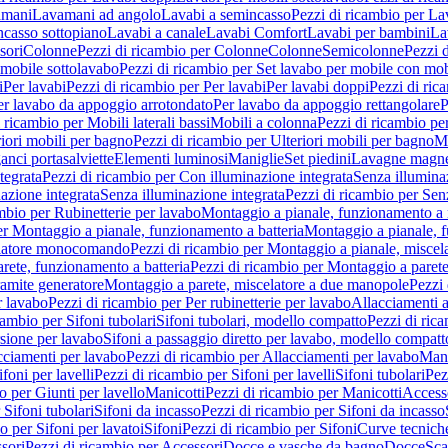
amani
Lavamani ad angolo
Lavabi a semincasso
Pezzi di ricambio per La
ncasso sottopiano
Lavabi a canale
Lavabi Comfort
Lavabi per bambini
La
sori
Colonne
Pezzi di ricambio per Colonne
Colonne
Semicolonne
Pezzi 
 mobile sottolavabo
Pezzi di ricambio per Set lavabo per mobile con mob
i
Per lavabi
Pezzi di ricambio per Per lavabi
Per lavabi doppi
Pezzi di ric
er lavabo da appoggio arrotondato
Per lavabo da appoggio rettangolare
P
 ricambio per Mobili laterali bassi
Mobili a colonna
Pezzi di ricambio pe
riori mobili per bagno
Pezzi di ricambio per Ulteriori mobili per bagno
Me
ganci portasalviette
Elementi luminosi
Maniglie
Set piedini
Lavagne magne
tegrata
Pezzi di ricambio per Con illuminazione integrata
Senza illumina
azione integrata
Senza illuminazione integrata
Pezzi di ricambio per Sen
mbio per Rubinetterie per lavabo
Montaggio a pianale, funzionamento a 
er Montaggio a pianale, funzionamento a batteria
Montaggio a pianale, 
elatore monocomando
Pezzi di ricambio per Montaggio a pianale, misc
rete, funzionamento a batteria
Pezzi di ricambio per Montaggio a parete
ramite generatore
Montaggio a parete, miscelatore a due manopole
Pezzi 
r lavabo
Pezzi di ricambio per Per rubinetterie per lavabo
Allacciamenti a
cambio per Sifoni tubolari
Sifoni tubolari, modello compatto
Pezzi di ric
sione per lavabo
Sifoni a passaggio diretto per lavabo, modello compatt
cciamenti per lavabo
Pezzi di ricambio per Allacciamenti per lavabo
Mani
ifoni per lavelli
Pezzi di ricambio per Sifoni per lavelli
Sifoni tubolari
Pez
o per Giunti per lavello
Manicotti
Pezzi di ricambio per Manicotti
Access
 Sifoni tubolari
Sifoni da incasso
Pezzi di ricambio per Sifoni da incasso
o per Sifoni per lavatoi
Sifoni
Pezzi di ricambio per Sifoni
Curve tecnich
sori
Pezzi di ricambio per Accessori
Docce e vasche da bagno
Docce
Sca