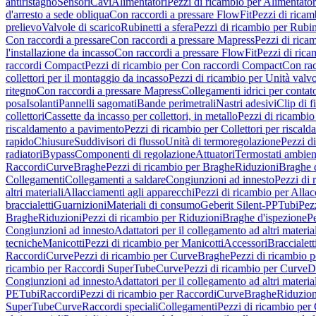
antiristagno
Sensori
Cavi
Alimentatori
Pezzi di ricambio per Alimentator
d'arresto a sede obliqua
Con raccordi a pressare FlowFit
Pezzi di ricam
prelievo
Valvole di scarico
Rubinetti a sfera
Pezzi di ricambio per Rubine
Con raccordi a pressare
Con raccordi a pressare Mapress
Pezzi di rica
l'installazione da incasso
Con raccordi a pressare FlowFit
Pezzi di rica
raccordi Compact
Pezzi di ricambio per Con raccordi Compact
Con rac
collettori per il montaggio da incasso
Pezzi di ricambio per Unità valvol
ritegno
Con raccordi a pressare Mapress
Collegamenti idrici per contat
posa
Isolanti
Pannelli sagomati
Bande perimetrali
Nastri adesivi
Clip di f
collettori
Cassette da incasso per collettori, in metallo
Pezzi di ricambio 
riscaldamento a pavimento
Pezzi di ricambio per Collettori per riscal
rapido
Chiusure
Suddivisori di flusso
Unità di termoregolazione
Pezzi d
radiatori
Bypass
Componenti di regolazione
Attuatori
Termostati ambien
Raccordi
Curve
Braghe
Pezzi di ricambio per Braghe
Riduzioni
Braghe 
Collegamenti
Collegamenti a saldare
Congiunzioni ad innesto
Pezzi di 
altri materiali
Allacciamenti agli apparecchi
Pezzi di ricambio per Allac
braccialetti
Guarnizioni
Materiali di consumo
Geberit Silent-PP
Tubi
Pez
Braghe
Riduzioni
Pezzi di ricambio per Riduzioni
Braghe d'ispezione
Pe
Congiunzioni ad innesto
Adattatori per il collegamento ad altri materia
tecniche
Manicotti
Pezzi di ricambio per Manicotti
Accessori
Braccialett
Raccordi
Curve
Pezzi di ricambio per Curve
Braghe
Pezzi di ricambio 
ricambio per Raccordi SuperTube
Curve
Pezzi di ricambio per Curve
D
Congiunzioni ad innesto
Adattatori per il collegamento ad altri materia
PE
Tubi
Raccordi
Pezzi di ricambio per Raccordi
Curve
Braghe
Riduzion
SuperTube
Curve
Raccordi speciali
Collegamenti
Pezzi di ricambio per