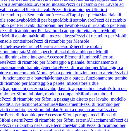
vabi a semincasso
Lavabi ad incasso
Pezzi di ricambio per Lavabi ad
vabi a canale
Ulteriori lavabi
Pezzi di ricambio per Ulteriori
di ricambio per Semicolonne
Accessori
Tappi per piletta
Materiale di
ile sottolavabo
Mobili per bagno
Mobili sottolavabo
Pezzi di ricambio
ambio per Per lavabi doppi
Piani per lavabo
Pezzi di ricambio per Piani
ezzi di ricambio per Per lavabo da appoggio rettangolare
Mobili
r Mobili a colonna
Mobili a mezza altezza
Pezzi di ricambio per Mobili
nsole contenitore
Pezzi di ricambio per Mensole
tiche
Prese elettriche
Ulteriori accessori
Specchi e mobili
zione integrata
Mobili specchio
Pezzi di ricambio per Mobili
za illuminazione integrata
Accessori
Elementi luminosi
Ulteriori
rete
Pezzi di ricambio per Montaggio a pianale, funzionamento a
funzionamento tramite generatore
Pezzi di ricambio per Montaggio a
elatore monocomando
Montaggio a parete, funzionamento a rete
Pezzi di
, funzionamento a batteria
Montaggio a parete, funzionamento tramite
di ricambio per Montaggio a parete, miscelatore a due
gli apparecchi per zona lavabo, lavelli, apparecchi e lavatoi
Sifoni per
ambio per Sifoni tubolari, modello compatto
Sifoni con tubo ad
o
Pezzi di ricambio per Sifoni a passaggio diretto per lavabo, modello
cotti
Curve tecniche
Coperture
Allacciamenti
Pezzi di ricambio per
zi di ricambio per Sifoni tubolari
Sifoni a doppia camera
Pezzi di
ori
Pezzi di ricambio per Accessori
Sifoni per apparecchi
Pezzi di
Sifoni esterni
Pezzi di ricambio per Sifoni esterni
Allacciamenti
Pezzi di
e
Pezzi di ricambio per Curve tecniche
Manicotti
Pezzi di ricambio per
richi a pavimento per docce
Pezzi di ricambio per Scarichi a