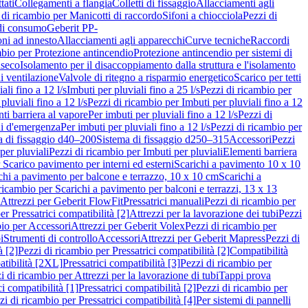
tati
Collegamenti a flangia
Colletti di fissaggio
Allacciamenti agli
 di ricambio per Manicotti di raccordo
Sifoni a chiocciola
Pezzi di
 di consumo
Geberit PP-
ni ad innesto
Allacciamenti agli apparecchi
Curve tecniche
Raccordi
mbio per Protezione antincendio
Protezione antincendio per sistemi di
nseco
Isolamento per il disaccoppiamento dalla struttura e l'isolamento
i ventilazione
Valvole di ritegno a risparmio energetico
Scarico per tetti
ali fino a 12 l/s
Imbuti per pluviali fino a 25 l/s
Pezzi di ricambio per
pluviali fino a 12 l/s
Pezzi di ricambio per Imbuti per pluviali fino a 12
ti barriera al vapore
Per imbuti per pluviali fino a 12 l/s
Pezzi di
ni d'emergenza
Per imbuti per pluviali fino a 12 l/s
Pezzi di ricambio per
a di fissaggio d40–200
Sistema di fissaggio d250–315
Accessori
Pezzi
per pluviali
Pezzi di ricambio per Imbuti per pluviali
Elementi barriera
 Scarico pavimento per interni ed esterni
Scarichi a pavimento 10 x 10
chi a pavimento per balcone e terrazzo, 10 x 10 cm
Scarichi a
ricambio per Scarichi a pavimento per balconi e terrazzi, 13 x 13
 Attrezzi per Geberit FlowFit
Pressatrici manuali
Pezzi di ricambio per
er Pressatrici compatibilità [2]
Attrezzi per la lavorazione dei tubi
Pezzi
bio per Accessori
Attrezzi per Geberit Volex
Pezzi di ricambio per
i
Strumenti di controllo
Accessori
Attrezzi per Geberit Mapress
Pezzi di
à [2]
Pezzi di ricambio per Pressatrici compatibilità [2]
Compatibilità
atibilità [2XL]
Pressatrici compatibilità [3]
Pezzi di ricambio per
i di ricambio per Attrezzi per la lavorazione di tubi
Tappi prova
i compatibilità [1]
Pressatrici compatibilità [2]
Pezzi di ricambio per
zi di ricambio per Pressatrici compatibilità [4]
Per sistemi di pannelli