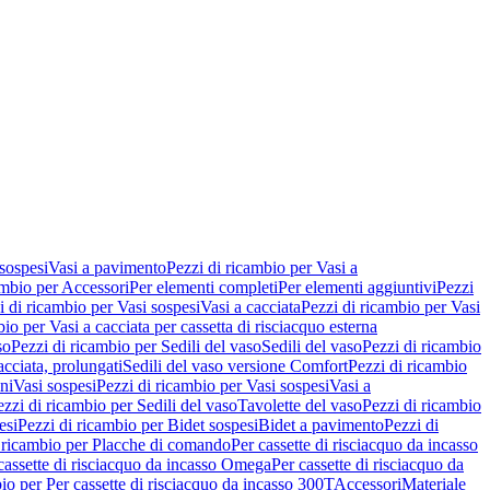
 sospesi
Vasi a pavimento
Pezzi di ricambio per Vasi a
ambio per Accessori
Per elementi completi
Per elementi aggiuntivi
Pezzi
i di ricambio per Vasi sospesi
Vasi a cacciata
Pezzi di ricambio per Vasi
io per Vasi a cacciata per cassetta di risciacquo esterna
so
Pezzi di ricambio per Sedili del vaso
Sedili del vaso
Pezzi di ricambio
acciata, prolungati
Sedili del vaso versione Comfort
Pezzi di ricambio
ni
Vasi sospesi
Pezzi di ricambio per Vasi sospesi
Vasi a
ezzi di ricambio per Sedili del vaso
Tavolette del vaso
Pezzi di ricambio
esi
Pezzi di ricambio per Bidet sospesi
Bidet a pavimento
Pezzi di
 ricambio per Placche di comando
Per cassette di risciacquo da incasso
 cassette di risciacquo da incasso Omega
Per cassette di risciacquo da
io per Per cassette di risciacquo da incasso 300T
Accessori
Materiale