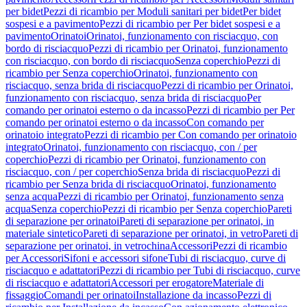
per bidet
Pezzi di ricambio per Moduli sanitari per bidet
Per bidet
sospesi e a pavimento
Pezzi di ricambio per Per bidet sospesi e a
pavimento
Orinatoi
Orinatoi, funzionamento con risciacquo, con
bordo di risciacquo
Pezzi di ricambio per Orinatoi, funzionamento
con risciacquo, con bordo di risciacquo
Senza coperchio
Pezzi di
ricambio per Senza coperchio
Orinatoi, funzionamento con
risciacquo, senza brida di risciacquo
Pezzi di ricambio per Orinatoi,
funzionamento con risciacquo, senza brida di risciacquo
Per
comando per orinatoi esterno o da incasso
Pezzi di ricambio per Per
comando per orinatoi esterno o da incasso
Con comando per
orinatoio integrato
Pezzi di ricambio per Con comando per orinatoio
integrato
Orinatoi, funzionamento con risciacquo, con / per
coperchio
Pezzi di ricambio per Orinatoi, funzionamento con
risciacquo, con / per coperchio
Senza brida di risciacquo
Pezzi di
ricambio per Senza brida di risciacquo
Orinatoi, funzionamento
senza acqua
Pezzi di ricambio per Orinatoi, funzionamento senza
acqua
Senza coperchio
Pezzi di ricambio per Senza coperchio
Pareti
di separazione per orinatoi
Pareti di separazione per orinatoi, in
materiale sintetico
Pareti di separazione per orinatoi, in vetro
Pareti di
separazione per orinatoi, in vetrochina
Accessori
Pezzi di ricambio
per Accessori
Sifoni e accessori sifone
Tubi di risciacquo, curve di
risciacquo e adattatori
Pezzi di ricambio per Tubi di risciacquo, curve
di risciacquo e adattatori
Accessori per erogatore
Materiale di
fissaggio
Comandi per orinatoi
Installazione da incasso
Pezzi di