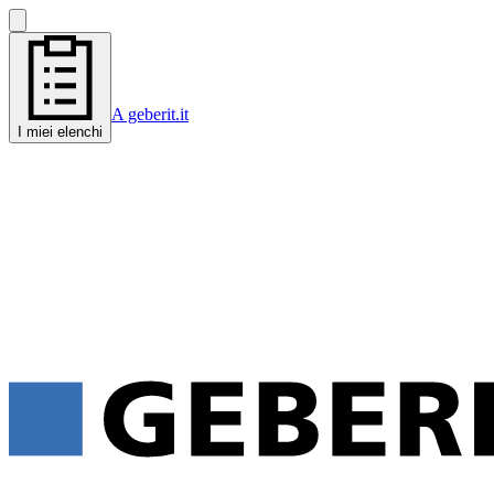
A geberit.it
I miei elenchi