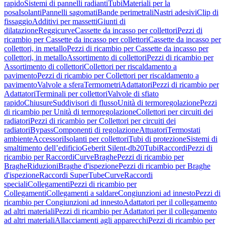
rapido
Sistemi di pannelli radianti
Tubi
Materiali per la
posa
Isolanti
Pannelli sagomati
Bande perimetrali
Nastri adesivi
Clip di
fissaggio
Additivi per massetti
Giunti di
dilatazione
Reggicurve
Cassette da incasso per collettori
Pezzi di
ricambio per Cassette da incasso per collettori
Cassette da incasso per
collettori, in metallo
Pezzi di ricambio per Cassette da incasso per
collettori, in metallo
Assortimento di collettori
Pezzi di ricambio per
Assortimento di collettori
Collettori per riscaldamento a
pavimento
Pezzi di ricambio per Collettori per riscaldamento a
pavimento
Valvole a sfera
Termometri
Adattatori
Pezzi di ricambio per
Adattatori
Terminali per collettori
Valvole di sfiato
rapido
Chiusure
Suddivisori di flusso
Unità di termoregolazione
Pezzi
di ricambio per Unità di termoregolazione
Collettori per circuiti dei
radiatori
Pezzi di ricambio per Collettori per circuiti dei
radiatori
Bypass
Componenti di regolazione
Attuatori
Termostati
ambiente
Accessori
Isolanti per collettori
Tubi di protezione
Sistemi di
smaltimento dell’edificio
Geberit Silent-db20
Tubi
Raccordi
Pezzi di
ricambio per Raccordi
Curve
Braghe
Pezzi di ricambio per
Braghe
Riduzioni
Braghe d'ispezione
Pezzi di ricambio per Braghe
d'ispezione
Raccordi SuperTube
Curve
Raccordi
speciali
Collegamenti
Pezzi di ricambio per
Collegamenti
Collegamenti a saldare
Congiunzioni ad innesto
Pezzi di
ricambio per Congiunzioni ad innesto
Adattatori per il collegamento
ad altri materiali
Pezzi di ricambio per Adattatori per il collegamento
ad altri materiali
Allacciamenti agli apparecchi
Pezzi di ricambio per