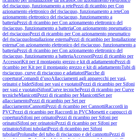
ricambio per Installazione da incasso
Con azionamento elettronico
del risciacquo, funzionamento a rete
Pezzi di ricambio per Con
azionamento elettronico del risciacquo, funzionamento a rete
Con
azionamento elettronico del risciacquo, funzionamento a
batteria
Pezzi di ricambio per Con azionamento elettronico del
risciacquo, funzionamento a batteria
Con azionamento pneumatico
del risciacquo
Pezzi di ricambio per Con azionamento pneumatico
del risciacquo
Installazione esterna
Pezzi di ricambio per Installazione
esterna
Con azionamento elettronico del risciacquo, funzionamento a
batteria
Pezzi di ricambio per Con azionamento elettronico del
risciacquo, funzionamento a batteria
Accessori
Pezzi di ricambio per
Accessori
Kit per il montaggio grezzo e kit di adattamento
Pezzi di
ricambio per Kit per il montaggio grezzo e kit di adattamento
Tubi di
risciacquo, curve di risciacquo e adattatori
Placche di
copertura
Comandi d’uso
Allacciamenti agli apparecchi per vasi,
orinatoi e bidet
Sifoni per vasi e vuotatoi
Pezzi di ricambio per Sifoni
per vasi e vuotatoi
Sifoni
Curve tecniche
Pezzi di ricambio per Curve
tecniche
Manicotti
Pezzi di ricambio per Manicotti
Set per
allacciamento
Pezzi di ricambio per Set per
allacciamento
Cannotti
Pezzi di ricambio per Cannotti
Raccordi in
PVC
Pezzi di ricambio per Raccordi in PVC
Morsetti e cappucci di
copertura
Sifoni per orinatoi
Pezzi di ricambio per Sifoni per
orinatoi
Sifoni per orinatoio
Pezzi di ricambio per Sifoni per
orinatoio
Sifoni tubolari
Pezzi di ricambio per Sifoni
tubolari
Prolunghe del tubo di risciacquo e del cannotto
Pezzi di