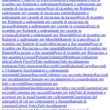
ricambio per Rubinetti a galleggiante
Rubinetti a galleggiante per
cassette di risciacquo esterne
Pezzi di ricambio per Rubinetti a
galleggiante per cassette di risciacquo esterne
Rubinetti a
galleggiante per cassette di risciacquo da incasso
Pezzi di ricambio
per Rubinetti a galleggiante per cassette di risciacquo da
incasso
Rubinetti a galleggiante per cassette in ceramica
Pezzi di
ricambio per Rubinetti a galleggiante per cassette in
ceramica
Rubinetti a galleggiante per Monolith
Pezzi di ricambio per
Rubinetti a galleggiante per Monolith
Batterie di scarico
Pezzi di
ricambio per Batterie di scarico
Risciacquo a due quantità
Pezzi di
ricambio per Risciacquo a due quantità
Batterie
Pezzi di ricambio per
Batterie
Risciacquo a due quantità
Pezzi di ricambio per Risciacquo a
due quantità
Accessori
Pulsanti
Adattatori
Membrane
Adduzione
idrica
Geberit FlowFit
Tubi multistrato
Tubi riscaldamento
multistrato
Tubi monostrato
Raccordi
Giunti
Riduzioni
Curve
Raccordi
a T
Adattatori fissi
Adattatori e collegamenti,
smontabili
Chiusure
Raccordi
Collettori con raccordo filettato
Raccordi
per riscaldamento
Chiusure per riscaldamento
Accessori
Isolanti per
tubi e raccordi
Disaccoppiamenti per
collegamenti
Impermeabilizzazioni per tubi e raccordi
Guarnizioni per
raccordi
Copertura per raccordi
Fissaggi per tubi
Tubi di protezione e
accessori per la posa
Fissaggi per collegamenti
Guarnizioni del
sistema
Kit di viti per collegamenti a flangia
Materiali di
consumo
Geberit Volex
Tubi riscaldamento