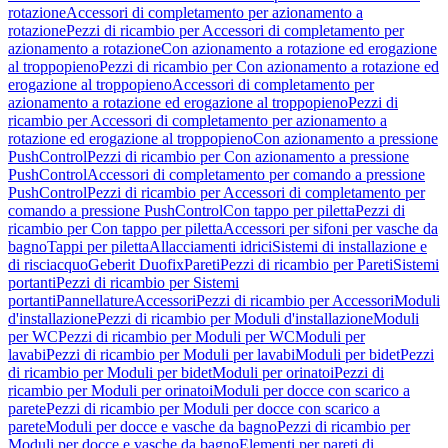
rotazione
Accessori di completamento per azionamento a
rotazione
Pezzi di ricambio per Accessori di completamento per
azionamento a rotazione
Con azionamento a rotazione ed erogazione
al troppopieno
Pezzi di ricambio per Con azionamento a rotazione ed
erogazione al troppopieno
Accessori di completamento per
azionamento a rotazione ed erogazione al troppopieno
Pezzi di
ricambio per Accessori di completamento per azionamento a
rotazione ed erogazione al troppopieno
Con azionamento a pressione
PushControl
Pezzi di ricambio per Con azionamento a pressione
PushControl
Accessori di completamento per comando a pressione
PushControl
Pezzi di ricambio per Accessori di completamento per
comando a pressione PushControl
Con tappo per piletta
Pezzi di
ricambio per Con tappo per piletta
Accessori per sifoni per vasche da
bagno
Tappi per piletta
Allacciamenti idrici
Sistemi di installazione e
di risciacquo
Geberit Duofix
Pareti
Pezzi di ricambio per Pareti
Sistemi
portanti
Pezzi di ricambio per Sistemi
portanti
Pannellature
Accessori
Pezzi di ricambio per Accessori
Moduli
d'installazione
Pezzi di ricambio per Moduli d'installazione
Moduli
per WC
Pezzi di ricambio per Moduli per WC
Moduli per
lavabi
Pezzi di ricambio per Moduli per lavabi
Moduli per bidet
Pezzi
di ricambio per Moduli per bidet
Moduli per orinatoi
Pezzi di
ricambio per Moduli per orinatoi
Moduli per docce con scarico a
parete
Pezzi di ricambio per Moduli per docce con scarico a
parete
Moduli per docce e vasche da bagno
Pezzi di ricambio per
Moduli per docce e vasche da bagno
Elementi per pareti di