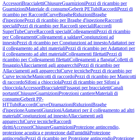
Accessori
Braccialetti
Chiusure
Guarnizioni
Pezzi di ricambio per
Guarnizioni
Materiale di consumo
Geberit PE
Tubi
Raccordi
Pezzi di
ricambio per Raccordi
Curve
Braghe
Riduzioni
Braghe
d'ispezione
Pezzi di ricambio per Braghe d'ispezione
Raccordi
speciali
Pezzi di ricambio per Raccordi speciali
Raccordi
SuperTube
Curve
Raccordi speciali
Collegamenti
Pezzi di ricambio
per Collegamenti
Collegamenti a saldare
Congiunzioni ad
innesto
Pezzi di ricambio per Congiunzioni ad innesto
Adattatori per
il collegamento ad altri materiali
Pezzi di ricambio per Adattatori per
il collegamento ad altri materiali
Collegamenti filettati
Pezzi di
ricambio per Collegamenti filettati
Collegamenti a flangia
Colletti di
fissaggio
Allacciamenti agli apparecchi
Pezzi di ricambio per
Allacciamenti agli apparecchi
Curve tecniche
Pezzi di ricambio per
Curve tecniche
Manicotti di raccordo
Pezzi di ricambio per Manicotti
di raccordo
Sifoni a chiocciola
Pezzi di ricambio per Sifoni a
chiocciola
Accessori
Braccialetti
Fissaggi per braccialetti
Canali
portanti
Chiusure
Guarnizioni
Protezioni cantiere
Materiali di
consumo
Geberit PP-
HT
Tubi
Raccordi
Curve
Diramazioni
Riduzioni
Braghe
d'ispezione
Aumenti
Giunzioni
Adattatori per il collegamento ad altri
materiali
Congiunzioni ad innesto
Allacciamenti agli
apparecchi
Curve tecniche
Raccordi
diritti
Accessori
Chiusure
Guarnizioni
Protezione antincendio,
protezione acustica e protezione dall'umidità
Protezione
antincendio
Pezzi di ricambio per Protezione antincendio
Protezione