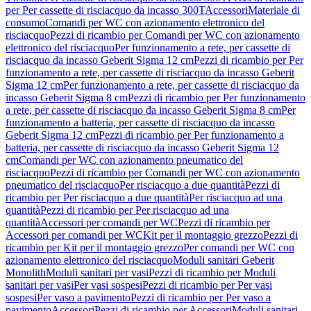
per Per cassette di risciacquo da incasso 300T
Accessori
Materiale di
consumo
Comandi per WC con azionamento elettronico del
risciacquo
Pezzi di ricambio per Comandi per WC con azionamento
elettronico del risciacquo
Per funzionamento a rete, per cassette di
risciacquo da incasso Geberit Sigma 12 cm
Pezzi di ricambio per Per
funzionamento a rete, per cassette di risciacquo da incasso Geberit
Sigma 12 cm
Per funzionamento a rete, per cassette di risciacquo da
incasso Geberit Sigma 8 cm
Pezzi di ricambio per Per funzionamento
a rete, per cassette di risciacquo da incasso Geberit Sigma 8 cm
Per
funzionamento a batteria, per cassette di risciacquo da incasso
Geberit Sigma 12 cm
Pezzi di ricambio per Per funzionamento a
batteria, per cassette di risciacquo da incasso Geberit Sigma 12
cm
Comandi per WC con azionamento pneumatico del
risciacquo
Pezzi di ricambio per Comandi per WC con azionamento
pneumatico del risciacquo
Per risciacquo a due quantità
Pezzi di
ricambio per Per risciacquo a due quantità
Per risciacquo ad una
quantità
Pezzi di ricambio per Per risciacquo ad una
quantità
Accessori per comandi per WC
Pezzi di ricambio per
Accessori per comandi per WC
Kit per il montaggio grezzo
Pezzi di
ricambio per Kit per il montaggio grezzo
Per comandi per WC con
azionamento elettronico del risciacquo
Moduli sanitari Geberit
Monolith
Moduli sanitari per vasi
Pezzi di ricambio per Moduli
sanitari per vasi
Per vasi sospesi
Pezzi di ricambio per Per vasi
sospesi
Per vaso a pavimento
Pezzi di ricambio per Per vaso a
pavimento
Accessori
Pezzi di ricambio per Accessori
Moduli sanitari