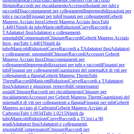
monostrato
Raccordi
Allacciamenti
Collettori con raccordo
filettato
Raccordi per riscaldamento
Accessori
Isolanti per tubi e
raccordi
Disaccoppiamenti per collegamenti
Impermeabilizzazioni per
tubi e raccordi
Fissaggi per tubi
Fissaggi per collegamenti
Geberit
Mapress Acciaio Inox
Geberit Mapress Acciaio Inox
Tubi
1.4401
Nippli da tubo
Manicotti
Riduzioni
Curve
Raccordi a
T
Adattatori fissi
Adattatori e collegamenti,
smontabili
Compensatori
Chiusure
Raccordi
Geberit Mapress Acciaio
Inox, gas
Tubi 1.4401
Nippli da
tubo
Manicotti
Riduzioni
Curve
Raccordi a T
Adattatori fissi
Adattatori
e collegamenti, smontabili
Chiusure
Raccordi
Accessori Geberit
Mapress Acciaio Inox
Disaccoppiamenti per
collegamenti
Impermeabilizzazioni per tubi e raccordi
Fissaggi per
tubi
Fissaggi per collegamenti
Guarnizioni del sistema
Kit di viti per
collegamenti a flangia
Geberit Mapress Therm
Tubi
Therm
Raccordi
Manicotti
Riduzioni
Curve
Raccordi a T
Adattatori
fissi
Adattatori e giunzioni, removibili
Compensatori
assiali
Chiusure
Raccordi per riscaldamento
Chiusure per
riscaldamento
Accessori per Geberit Mapress Therm
Guarnizioni del
sistema
Kit di viti per collegamenti a flangia
Fissaggi per tubi
Geberit
Mapress acciaio al Carbonio
Geberit Mapress Acciaio al
Carbonio
Tubi 1.0034
Tubi 1.0215
Nippli da
tubo
Manicotti
Riduzioni
Curve
Raccordi a T
Croci a 90
gradi
Adattatori fissi
Adattatori e collegamenti,
smontabili
Compensatori
Chiusure
Raccordi per