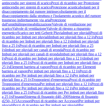
antincendio per sistemi di scarico
Pezzi di ricambio per Protezione
antincendio per sistemi di scarico
Protezione acustica
Isolanti per il
disaccoppiamento dal rumore intrinseco
Isolamento per il
disaccoppiamento dalla struttura e l'isolamento acustico del rumore
trasmesso indirettamente via aria
Protezione
dall'umidità
Impermeabilizzazione
Valvole di ventilazione per
scarico
Valvole di ventilazione
Valvole di ritegno a risparmio
energetico
Scarico per tetti Geberit Pluvia
Imbuti per pluviali
Pezzi di
ricambio per Imbuti per pluviali
Imbuti per pluviali fino a 12 l/s
Pezzi
di ricambio per Imbuti per pluviali fino a 12 l/s
Imbuti per pluviali
fino a 25 l/s
Pezzi di ricambio per Imbuti per pluviali fino a 25
l/s
Imbuti per pluviali per canali di gronda
Pezzi di ricambio per
Imbuti per pluviali per canali di gronda
Imbuti per pluviali fino a 12
l/s
Pezzi di ricambio per Imbuti per pluviali fino a 12 l/s
Imbuti per
pluviali fino a 25 l/s
Pezzi di ricambio per Imbuti per pluviali fino a
25 l/s
Elementi barriera al vapore
Pezzi di ricambio per Elementi
barriera al vapore
Per imbuti per pluviali fino a 12 l/s
Pezzi di
ricambio per Per imbuti per pluviali fino a 12 l/s
Per imbuti per
pluviali fino a 25 l/s
Troppopieni d'emergenza
Pezzi di ricambio per
Troppopieni d'emergenza
Per imbuti per pluviali fino a 12 l/s
Pezzi di
ricambio per Per imbuti per pluviali fino a 12 l/s
Per imbuti per
pluviali fino a 25 l/s
Pezzi di ricambio per Per imbuti per pluviali fino
a 25 l/s
Fissaggi
Sistema di fissaggio d40–200
Sistema di fissaggio
d250–315
Accessori
Pezzi di ricambio per Accessori
Per imbuti per
pluviali
Pezzi di ricambio per Per imbuti per pluviali
Per