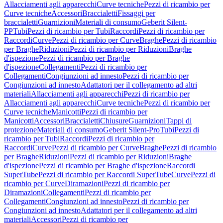
Allacciamenti agli apparecchi
Curve tecniche
Pezzi di ricambio per
Curve tecniche
Accessori
Braccialetti
Fissaggi per
braccialetti
Guarnizioni
Materiali di consumo
Geberit Silent-
PP
Tubi
Pezzi di ricambio per Tubi
Raccordi
Pezzi di ricambio per
Raccordi
Curve
Pezzi di ricambio per Curve
Braghe
Pezzi di ricambio
per Braghe
Riduzioni
Pezzi di ricambio per Riduzioni
Braghe
d'ispezione
Pezzi di ricambio per Braghe
d'ispezione
Collegamenti
Pezzi di ricambio per
Collegamenti
Congiunzioni ad innesto
Pezzi di ricambio per
Congiunzioni ad innesto
Adattatori per il collegamento ad altri
materiali
Allacciamenti agli apparecchi
Pezzi di ricambio per
Allacciamenti agli apparecchi
Curve tecniche
Pezzi di ricambio per
Curve tecniche
Manicotti
Pezzi di ricambio per
Manicotti
Accessori
Braccialetti
Chiusure
Guarnizioni
Tappi di
protezione
Materiali di consumo
Geberit Silent-Pro
Tubi
Pezzi di
ricambio per Tubi
Raccordi
Pezzi di ricambio per
Raccordi
Curve
Pezzi di ricambio per Curve
Braghe
Pezzi di ricambio
per Braghe
Riduzioni
Pezzi di ricambio per Riduzioni
Braghe
d'ispezione
Pezzi di ricambio per Braghe d'ispezione
Raccordi
SuperTube
Pezzi di ricambio per Raccordi SuperTube
Curve
Pezzi di
ricambio per Curve
Diramazioni
Pezzi di ricambio per
Diramazioni
Collegamenti
Pezzi di ricambio per
Collegamenti
Congiunzioni ad innesto
Pezzi di ricambio per
Congiunzioni ad innesto
Adattatori per il collegamento ad altri
materiali
Accessori
Pezzi di ricambio per