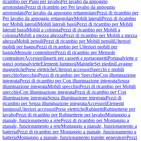
ricambio per Piani per lavabo
Per lavabo da appoggio
arrotondato
Pezzi di ricambio per Per lavabo da appoggio
arrotondato
Per lavabo da appoggio rettangolare
Pezzi di ricambio per
Per lavabo da appoggio rettangolare
Mobili laterali
Pezzi di ricambio
per Mobili laterali
Mobili laterali bassi
Pezzi di ricambio per Mobili
laterali bassi
Mobili a colonna
Pezzi di ricambio per Mobili a
colonna
Mobili a mezza altezza
Pezzi di ricambio per Mobili a mezza
altezza
Mobili pensili
Pezzi di ricambio per Mobili pensili
Ulteriori
mobili per bagno
Pezzi di ricambio per Ulteriori mobili per
bagno
Mensole contenitore
Pezzi di ricambio per Mensole
contenitore
Accessori
Inserti per cassetti e portaoggetti
Portasalviette e
ganci portasalviette
Elementi luminosi
Maniglie
Set piedini
Lavagne
magnetiche
Prese elettriche
Ulteriori accessori
Specchi e mobili
specchio
Specchio
Pezzi di ricambio per Specchio
Con illuminazione
integrata
Pezzi di ricambio per Con illuminazione integrata
Senza
illuminazione integrata
Mobili specchio
Pezzi di ricambio per Mobili
specchio
Con illuminazione integrata
Pezzi di ricambio per Con
illuminazione integrata
Senza illuminazione integrata
Pezzi di
ricambio per Senza illuminazione integrata
Accessori
Elementi
luminosi
Ulteriori accessori
Prese elettriche
Rubinetti
Rubinetterie per
lavabo
Pezzi di ricambio per Rubinetterie per lavabo
Montaggio a
pianale, funzionamento a rete
Pezzi di ricambio per Montaggio a
pianale, funzionamento a rete
Montaggio a pianale, funzionamento a
batteria
Pezzi di ricambio per Montaggio a pianale, funzionamento a
batteria
Montaggio a pianale, funzionamento tramite generatore
Pezzi