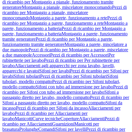
di ricambio per Montaggio a pianale, funzionamento tramite
generatore
Montaggio a pianale, miscelatore monocomando
Pezzi di
ricambio per Montaggio a pianale, miscelatore
monocomando
Montaggio a parete, funzionamento a rete
Pezzi di
ricambio per Montaggio a parete, funzionamento a rete
Montaggio a
parete, funzionamento a batteria
Pezzi di ricambio per Montaggio a
parete, funzionamento a batteria
Montaggio a parete, funzionamento
tramite generatore
Pezzi di ricambio per Montaggio a parete,
funzionamento tramite generatore
Montaggio a parete, miscelatore a
due manopole
Pezzi di ricambio per Montaggio a parete, miscelatore
a due manopole
Accessori
Pezzi di ricambio per Accessori
Per
rubinetterie per lavabo
Pezzi di ricambio per Per rubinetterie per
lavabo
Allacciamenti agli apparecchi per zona lavabo, lavelli,
apparecchi e lavatoi
Sifoni per lavabi
Pezzi di ricambio per Sifoni per
lavabi
Sifoni tubolari
Pezzi di ricambio per Sifoni tubolari
Sifoni
tubolari, modello compatto
Pezzi di ricambio per Sifoni tubolari,
modello compatto
Sifoni con tubo ad immersione per lavabo
Pezzi di
ricambio per Sifoni con tubo ad immersione per lavabo
Sifoni a
passaggio diretto per lavabo, modello compatto
Pezzi di ricambio per
Sifoni a passaggio diretto per lavabo, modello compatto
Sifoni da
incasso
Pezzi di ricambio per Sifoni da incasso
Allacciamenti per
lavabo
Pezzi di ricambio per Allacciamenti per
lavabo
Manicotti
Curve tecniche
Coperture
Allacciamenti
Pezzi di
ricambio per Allacciamenti
Guarnizioni
Manicotti per
brasatura
Prolunghe
Comandi
Sifoni per lavelli
Pezzi di ricambio per