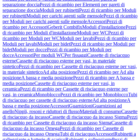
separazione doccia
Pezzi di ricambio per Elementi per pareti di
separazione doccia
Moduli per rubinetti
Pezzi di ricambio per Moduli
per rubinetti
Moduli per carichi agenti sulle mensole
Pezzi di ricambio
per Moduli per carichi agenti sulle mensole
Accessori
Pezzi di
ricambio per Accessori
Geberit Combifix
Moduli d'installazione
Pezzi
di ricambio per Moduli d'installazione
Moduli per WC
Pezzi di
ricambio per Moduli per WC
Moduli per lavabi
Pezzi di ricambio per
Moduli per lavabi
Moduli per bidet
Pezzi di ricambio per Moduli per
bidet
Moduli per docce
Pezzi di ricambio per Moduli per
docce
Accessori
Per moduli WC
Per fissaggi
Cassette di risciacquo
esterne
Cassette di risciacquo esterne per vasi, in materiale
sintetico
Pezzi di ricambio per Cassette di risciacquo esterne per vasi,
in materiale sintetico
Ad alta posizione
Pezzi di ricambio per Ad alta
posizione
A bassa e media posizione
Pezzi di ricambio per A bassa e
media posizione
Cassette di risciacquo esterne per vasi, in
ceramica
Pezzi di ricambio per Cassette di risciacquo esterne per
vasi, in ceramica
Monoblocco
Pezzi di ricambio per Monoblocco
Tubi
di risciacquo per cassette di risciacquo esterne
Ad alta posizione
A
bassa e media posizione
Accessori
Guarnizioni
Guarnizioni ad
anello
Nippli, rosoni e riduttori di flusso
Materiali di consumo
Cassette
di risciacquo da incasso
Cassette di risciacquo da incasso Sigma
Pezzi
di ricambio per Cassette di risciacquo da incasso Sigma
Cassette di
risciacquo da incasso Omega
Pezzi di ricambio per Cassette di
risciacquo da incasso Omega
Tubi di risciacquo
Accessori
Rubinetti a
galleggiante e batterie di scarico
Rubinetti a galleggiante
Pezzi di