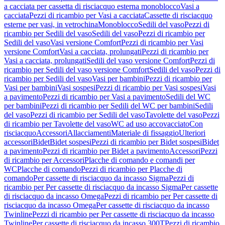
a cacciata per cassetta di risciacquo esterna monoblocco
Vasi a
cacciata
Pezzi di ricambio per Vasi a cacciata
Cassette di risciacquo
esterne per vasi, in vetrochina
Monoblocco
Sedili del vaso
Pezzi di
ricambio per Sedili del vaso
Sedili del vaso
Pezzi di ricambio per
Sedili del vaso
Vasi versione Comfort
Pezzi di ricambio per Vasi
versione Comfort
Vasi a cacciata, prolungati
Pezzi di ricambio per
Vasi a cacciata, prolungati
Sedili del vaso versione Comfort
Pezzi di
ricambio per Sedili del vaso versione Comfort
Sedili del vaso
Pezzi di
ricambio per Sedili del vaso
Vasi per bambini
Pezzi di ricambio per
Vasi per bambini
Vasi sospesi
Pezzi di ricambio per Vasi sospesi
Vasi
a pavimento
Pezzi di ricambio per Vasi a pavimento
Sedili del WC
per bambini
Pezzi di ricambio per Sedili del WC per bambini
Sedili
del vaso
Pezzi di ricambio per Sedili del vaso
Tavolette del vaso
Pezzi
di ricambio per Tavolette del vaso
WC ad uso accovacciato
Con
risciacquo
Accessori
Allacciamenti
Materiale di fissaggio
Ulteriori
accessori
Bidet
Bidet sospesi
Pezzi di ricambio per Bidet sospesi
Bidet
a pavimento
Pezzi di ricambio per Bidet a pavimento
Accessori
Pezzi
di ricambio per Accessori
Placche di comando e comandi per
WC
Placche di comando
Pezzi di ricambio per Placche di
comando
Per cassette di risciacquo da incasso Sigma
Pezzi di
ricambio per Per cassette di risciacquo da incasso Sigma
Per cassette
di risciacquo da incasso Omega
Pezzi di ricambio per Per cassette di
risciacquo da incasso Omega
Per cassette di risciacquo da incasso
Twinline
Pezzi di ricambio per Per cassette di risciacquo da incasso
Twinline
Per cassette di risciacquo da incasso 300T
Pezzi di ricambio