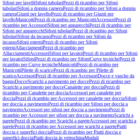
Sifoni per lavelli
Sifoni tubolari
Pezzi di ricambio per Sifoni
tubolari
Sifoni a doppia camera
Pezzi di ricambio per Sifoni a doppia
camera
Giunti per lavello
Pezzi di ricambio per Giunti per
lavello
Manicotti
Pezzi di ricambio per Manicotti
Accessori
Pezzi di
ricambio per Accessori
Sifoni per apparecchi
Pezzi di ricambio per
Sifoni per apparecchi
Sifoni tubolari
Pezzi di ricambio per Sifoni
tubolari
Sifoni da incasso
Pezzi di ricambio per Sifoni da
incasso
Sifoni esterni
Pezzi di ricambio per Sifoni
esterni
Allacciamenti
Pezzi di ricambio per
Allacciamenti
Accessori
Sifoni per lavatoi
Pezzi di ricambio per Sifoni
per lavatoi
Sifoni
Pezzi di ricambio per Sifoni
Curve tecniche
Pezzi di
ricambio per Curve tecniche
Manicotti
Pezzi di ricambio per
Manicotti
Pilette di scarico
Pezzi di ricambio per Pilette di
scarico
Accessori
Pezzi di ricambio per Accessori
Docce e vasche da
bagno
Docce
Scarichi a pavimento per docce
Pezzi di ricambio per
Scarichi a pavimento per docce
Canalette per doccia
Pezzi di
ricambio per Canalette per doccia
Accessori per canalette per
doccia
Pezzi di ricambio per Accessori per canalette per doccia
Sifoni
per doccia a pavimento
Pezzi di ricambio per Sifoni per doccia a
pavimento
Accessori per sifoni per doccia a pavimento
Pezzi di
ricambio per Accessori per sifoni per doccia a pavimento
Scarichi a
parete
Pezzi di ricambio per Scarichi a parete
Accessori per scarichi a
parete
Pezzi di ricambio per Accessori per scarichi a parete
Piatti
doccia e superfici doccia
Pezzi di ricambio per Piatti doccia e
superfici doccia
Piatti doccia in vetrochina
Moduli