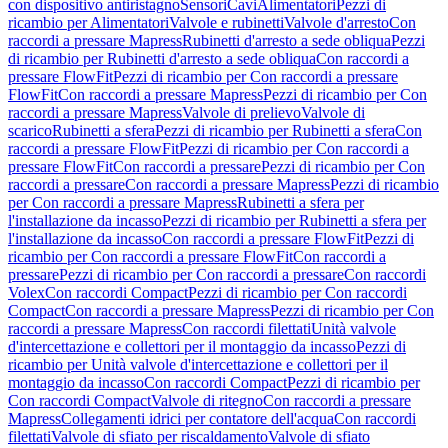
con dispositivo antiristagno
Sensori
Cavi
Alimentatori
Pezzi di
ricambio per Alimentatori
Valvole e rubinetti
Valvole d'arresto
Con
raccordi a pressare Mapress
Rubinetti d'arresto a sede obliqua
Pezzi
di ricambio per Rubinetti d'arresto a sede obliqua
Con raccordi a
pressare FlowFit
Pezzi di ricambio per Con raccordi a pressare
FlowFit
Con raccordi a pressare Mapress
Pezzi di ricambio per Con
raccordi a pressare Mapress
Valvole di prelievo
Valvole di
scarico
Rubinetti a sfera
Pezzi di ricambio per Rubinetti a sfera
Con
raccordi a pressare FlowFit
Pezzi di ricambio per Con raccordi a
pressare FlowFit
Con raccordi a pressare
Pezzi di ricambio per Con
raccordi a pressare
Con raccordi a pressare Mapress
Pezzi di ricambio
per Con raccordi a pressare Mapress
Rubinetti a sfera per
l'installazione da incasso
Pezzi di ricambio per Rubinetti a sfera per
l'installazione da incasso
Con raccordi a pressare FlowFit
Pezzi di
ricambio per Con raccordi a pressare FlowFit
Con raccordi a
pressare
Pezzi di ricambio per Con raccordi a pressare
Con raccordi
Volex
Con raccordi Compact
Pezzi di ricambio per Con raccordi
Compact
Con raccordi a pressare Mapress
Pezzi di ricambio per Con
raccordi a pressare Mapress
Con raccordi filettati
Unità valvole
d'intercettazione e collettori per il montaggio da incasso
Pezzi di
ricambio per Unità valvole d'intercettazione e collettori per il
montaggio da incasso
Con raccordi Compact
Pezzi di ricambio per
Con raccordi Compact
Valvole di ritegno
Con raccordi a pressare
Mapress
Collegamenti idrici per contatore dell'acqua
Con raccordi
filettati
Valvole di sfiato per riscaldamento
Valvole di sfiato