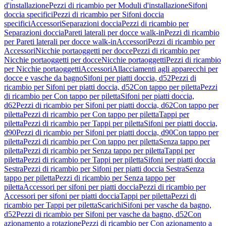
d'installazione
Pezzi di ricambio per Moduli d'installazione
Sifoni
doccia specifici
Pezzi di ricambio per Sifoni doccia
specifici
Accessori
Separazioni doccia
Pezzi di ricambio per
Separazioni doccia
Pareti laterali per docce walk-in
Pezzi di ricambio
per Pareti laterali per docce walk-in
Accessori
Pezzi di ricambio per
Accessori
Nicchie portaoggetti per docce
Pezzi di ricambio per
Nicchie portaoggetti per docce
Nicchie portaoggetti
Pezzi di ricambio
per Nicchie portaoggetti
Accessori
Allacciamenti agli apparecchi per
docce e vasche da bagno
Sifoni per piatti doccia, d52
Pezzi di
ricambio per Sifoni per piatti doccia, d52
Con tappo per piletta
Pezzi
di ricambio per Con tappo per piletta
Sifoni per piatti doccia,
d62
Pezzi di ricambio per Sifoni per piatti doccia, d62
Con tappo per
piletta
Pezzi di ricambio per Con tappo per piletta
Tappi per
piletta
Pezzi di ricambio per Tappi per piletta
Sifoni per piatti doccia,
d90
Pezzi di ricambio per Sifoni per piatti doccia, d90
Con tappo per
piletta
Pezzi di ricambio per Con tappo per piletta
Senza tappo per
piletta
Pezzi di ricambio per Senza tappo per piletta
Tappi per
piletta
Pezzi di ricambio per Tappi per piletta
Sifoni per piatti doccia
Sestra
Pezzi di ricambio per Sifoni per piatti doccia Sestra
Senza
tappo per piletta
Pezzi di ricambio per Senza tappo per
piletta
Accessori per sifoni per piatti doccia
Pezzi di ricambio per
Accessori per sifoni per piatti doccia
Tappi per piletta
Pezzi di
ricambio per Tappi per piletta
Scarichi
Sifoni per vasche da bagno,
d52
Pezzi di ricambio per Sifoni per vasche da bagno, d52
Con
azionamento a rotazione
Pezzi di ricambio per Con azionamento a