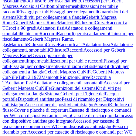
riscaldamento
Chiusure per riscaldamento
Accessori per Geberit
Mapress Acciaio al Carbonio
Impermeabilizzazioni per tubi e
raccordi
Fissaggi per tubi
Fissaggi per collegamenti
Guarnizioni del
sistema
Kit di viti per collegamenti a flangia
Geberit Mapress
Rame
Geberit Mapress Rame
Manicotti
Riduzioni
Curve
Raccordi a
T
Croci a 90 gradi
Adattatori fissi
Adattatori e collegamenti,
smontabili
Chiusure
Raccordi
Raccordi per riscaldamento
Chiusure per
riscaldamento
Geberit Mapress Rame,
gas
Manicotti
Riduzioni
Curve
Raccordi a T
Adattatori fissi
Adattatori e
collegamenti, smontabili
Chiusure
Raccordi
Accessori per Geberit
Mapress Rame
Disaccoppiamenti per
collegamenti
Impermeabilizzazioni per tubi e raccordi
Fissaggi per
tubi
Fissaggi per collegamenti
Guarnizioni del sistema
Kit di viti per
collegamenti a flangia
Geberit Mapress CuNiFe
Geberit Mapress
CuNiFe
Tubi 2.1972
Manicotti
Riduzioni
Curve
Raccordi a
T
Adattatori fissi
Adattatori e collegamenti, smontabili
Accessori per
Geberit Mapress CuNiFe
Guarnizioni del sistema
Kit di viti per
collegamenti a flangia
Sistema Geberit per l’Igiene dell’acqua
potabile
Dispositivi antiristagno
Pezzi di ricambio per Dispositivi
antiristagno
Accessori per dispositivi antiristagno
Sensori
Riduttore di
flusso
Cover e placche di copertura
Cassette di risciacquo e comandi
per WC con dispositivo antiristagno
Cassette di risciacquo da incasso
con dispositivo antiristagno integrato
Accessori per cassette di
risciacquo e comandi per WC con dispositivo antiristagno
Pezzi di
ricambio per Accessori per cassette di risciacquo e comandi per WC