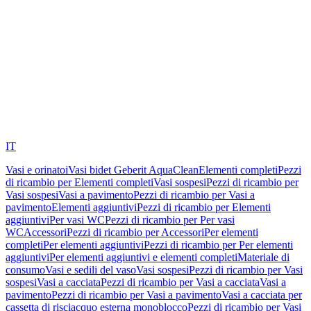
IT
Vasi e orinatoi
Vasi bidet Geberit AquaClean
Elementi completi
Pezzi
di ricambio per Elementi completi
Vasi sospesi
Pezzi di ricambio per
Vasi sospesi
Vasi a pavimento
Pezzi di ricambio per Vasi a
pavimento
Elementi aggiuntivi
Pezzi di ricambio per Elementi
aggiuntivi
Per vasi WC
Pezzi di ricambio per Per vasi
WC
Accessori
Pezzi di ricambio per Accessori
Per elementi
completi
Per elementi aggiuntivi
Pezzi di ricambio per Per elementi
aggiuntivi
Per elementi aggiuntivi e elementi completi
Materiale di
consumo
Vasi e sedili del vaso
Vasi sospesi
Pezzi di ricambio per Vasi
sospesi
Vasi a cacciata
Pezzi di ricambio per Vasi a cacciata
Vasi a
pavimento
Pezzi di ricambio per Vasi a pavimento
Vasi a cacciata per
cassetta di risciacquo esterna monoblocco
Pezzi di ricambio per Vasi