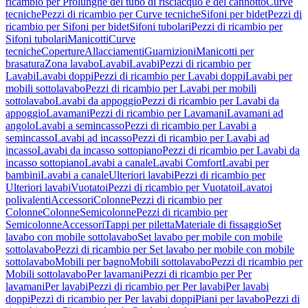
ricambio per Prolunghe del tubo di risciacquo e del cannotto
Curve
tecniche
Pezzi di ricambio per Curve tecniche
Sifoni per bidet
Pezzi di
ricambio per Sifoni per bidet
Sifoni tubolari
Pezzi di ricambio per
Sifoni tubolari
Manicotti
Curve
tecniche
Coperture
Allacciamenti
Guarnizioni
Manicotti per
brasatura
Zona lavabo
Lavabi
Lavabi
Pezzi di ricambio per
Lavabi
Lavabi doppi
Pezzi di ricambio per Lavabi doppi
Lavabi per
mobili sottolavabo
Pezzi di ricambio per Lavabi per mobili
sottolavabo
Lavabi da appoggio
Pezzi di ricambio per Lavabi da
appoggio
Lavamani
Pezzi di ricambio per Lavamani
Lavamani ad
angolo
Lavabi a semincasso
Pezzi di ricambio per Lavabi a
semincasso
Lavabi ad incasso
Pezzi di ricambio per Lavabi ad
incasso
Lavabi da incasso sottopiano
Pezzi di ricambio per Lavabi da
incasso sottopiano
Lavabi a canale
Lavabi Comfort
Lavabi per
bambini
Lavabi a canale
Ulteriori lavabi
Pezzi di ricambio per
Ulteriori lavabi
Vuotatoi
Pezzi di ricambio per Vuotatoi
Lavatoi
polivalenti
Accessori
Colonne
Pezzi di ricambio per
Colonne
Colonne
Semicolonne
Pezzi di ricambio per
Semicolonne
Accessori
Tappi per piletta
Materiale di fissaggio
Set
lavabo con mobile sottolavabo
Set lavabo per mobile con mobile
sottolavabo
Pezzi di ricambio per Set lavabo per mobile con mobile
sottolavabo
Mobili per bagno
Mobili sottolavabo
Pezzi di ricambio per
Mobili sottolavabo
Per lavamani
Pezzi di ricambio per Per
lavamani
Per lavabi
Pezzi di ricambio per Per lavabi
Per lavabi
doppi
Pezzi di ricambio per Per lavabi doppi
Piani per lavabo
Pezzi di