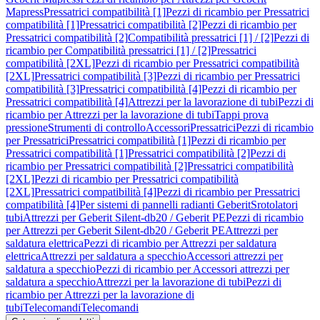
Mapress
Pressatrici compatibilità [1]
Pezzi di ricambio per Pressatrici
compatibilità [1]
Pressatrici compatibilità [2]
Pezzi di ricambio per
Pressatrici compatibilità [2]
Compatibilità pressatrici [1] / [2]
Pezzi di
ricambio per Compatibilità pressatrici [1] / [2]
Pressatrici
compatibilità [2XL]
Pezzi di ricambio per Pressatrici compatibilità
[2XL]
Pressatrici compatibilità [3]
Pezzi di ricambio per Pressatrici
compatibilità [3]
Pressatrici compatibilità [4]
Pezzi di ricambio per
Pressatrici compatibilità [4]
Attrezzi per la lavorazione di tubi
Pezzi di
ricambio per Attrezzi per la lavorazione di tubi
Tappi prova
pressione
Strumenti di controllo
Accessori
Pressatrici
Pezzi di ricambio
per Pressatrici
Pressatrici compatibilità [1]
Pezzi di ricambio per
Pressatrici compatibilità [1]
Pressatrici compatibilità [2]
Pezzi di
ricambio per Pressatrici compatibilità [2]
Pressatrici compatibilità
[2XL]
Pezzi di ricambio per Pressatrici compatibilità
[2XL]
Pressatrici compatibilità [4]
Pezzi di ricambio per Pressatrici
compatibilità [4]
Per sistemi di pannelli radianti Geberit
Srotolatori
tubi
Attrezzi per Geberit Silent-db20 / Geberit PE
Pezzi di ricambio
per Attrezzi per Geberit Silent-db20 / Geberit PE
Attrezzi per
saldatura elettrica
Pezzi di ricambio per Attrezzi per saldatura
elettrica
Attrezzi per saldatura a specchio
Accessori attrezzi per
saldatura a specchio
Pezzi di ricambio per Accessori attrezzi per
saldatura a specchio
Attrezzi per la lavorazione di tubi
Pezzi di
ricambio per Attrezzi per la lavorazione di
tubi
Telecomandi
Telecomandi