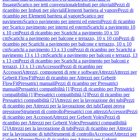
fissaggi
Scarico per tetti convenzionale
Imbuti per pluviali
Pezzi di
ricambio per Imbuti per pluviali
Elementi barriera al vapore
Pezzi di
ricambio per Elementi barriera al vapore
Scarico per
pavimento
Scarico pavimento per interni ed esterni
Pezzi di ricambio
per Scarico pavimento per interni ed esterni
Scarichi a pavimento 10
x 10 cm
Pezzi di ricambio per Scarichi a pavimento 10 x 10
cm
Scarichi a pavimento per balcone e terrazzo, 10 x 10 cm
Pezzi di
ricambio per Scarichi a pavimento per balcone e terrazzo, 10 x 10
cm
Scarichi a pavimento 13 x 13 cm
Pezzi di ricambio per Scarichi a
pavimento 13 x 13 cm
Scarichi a pavimento per balconi e terrazzi, 13
x 13 cm
Pezzi di ricambio per Scarichi a pavimento per balconi e
terrazzi, 13 x 13 cm
Accessori
Pezzi di ricambio per
Accessori
Attrezzi, componenti di rete e software
Attrezzi
Attrezzi per
Geberit FlowFit
Pezzi di ricambio per Attrezzi per Geberit
FlowFit
Pressatrici manuali
Pezzi di ricambio per Pressatrici
manuali
Pressatrici compatibilità [1]
Pezzi di ricambio per Pressatrici
compatibilità [1]
Pressatrici compatibilità [2]
Pezzi di ricambio per
Pressatrici compatibilità [2]
Attrezzi per la lavorazione dei tubi
Pezzi
di ricambio per Attrezzi per la lavorazione dei tubi
Tappi prova
pressione
Strumenti di controllo
Pressatrici con attrezzi
Accessori
Pezzi
di ricambio per Accessori
Attrezzi per Geberit Volex
Pezzi di
ricambio per Attrezzi per Geberit Volex
Pressatrici compatibilità
[2]
Attrezzi per la lavorazione di tubi
Pezzi di ricambio per Attrezzi
per la lavorazione di tubi
Strumenti di controllo
Accessori
Attrezzi per
Geberit Mapress
Pezzi di ricambio per Attrezzi per Geberit