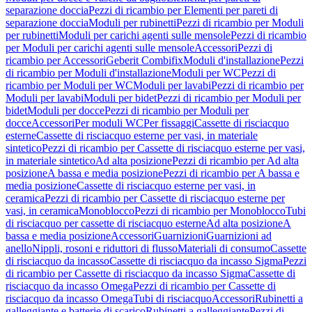
separazione doccia
Pezzi di ricambio per Elementi per pareti di
separazione doccia
Moduli per rubinetti
Pezzi di ricambio per Moduli
per rubinetti
Moduli per carichi agenti sulle mensole
Pezzi di ricambio
per Moduli per carichi agenti sulle mensole
Accessori
Pezzi di
ricambio per Accessori
Geberit Combifix
Moduli d'installazione
Pezzi
di ricambio per Moduli d'installazione
Moduli per WC
Pezzi di
ricambio per Moduli per WC
Moduli per lavabi
Pezzi di ricambio per
Moduli per lavabi
Moduli per bidet
Pezzi di ricambio per Moduli per
bidet
Moduli per docce
Pezzi di ricambio per Moduli per
docce
Accessori
Per moduli WC
Per fissaggi
Cassette di risciacquo
esterne
Cassette di risciacquo esterne per vasi, in materiale
sintetico
Pezzi di ricambio per Cassette di risciacquo esterne per vasi,
in materiale sintetico
Ad alta posizione
Pezzi di ricambio per Ad alta
posizione
A bassa e media posizione
Pezzi di ricambio per A bassa e
media posizione
Cassette di risciacquo esterne per vasi, in
ceramica
Pezzi di ricambio per Cassette di risciacquo esterne per
vasi, in ceramica
Monoblocco
Pezzi di ricambio per Monoblocco
Tubi
di risciacquo per cassette di risciacquo esterne
Ad alta posizione
A
bassa e media posizione
Accessori
Guarnizioni
Guarnizioni ad
anello
Nippli, rosoni e riduttori di flusso
Materiali di consumo
Cassette
di risciacquo da incasso
Cassette di risciacquo da incasso Sigma
Pezzi
di ricambio per Cassette di risciacquo da incasso Sigma
Cassette di
risciacquo da incasso Omega
Pezzi di ricambio per Cassette di
risciacquo da incasso Omega
Tubi di risciacquo
Accessori
Rubinetti a
galleggiante e batterie di scarico
Rubinetti a galleggiante
Pezzi di