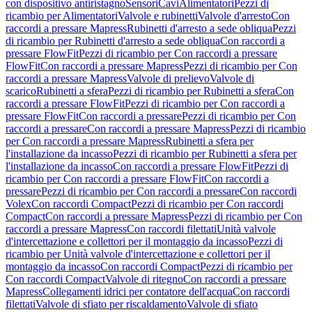
con dispositivo antiristagno
Sensori
Cavi
Alimentatori
Pezzi di
ricambio per Alimentatori
Valvole e rubinetti
Valvole d'arresto
Con
raccordi a pressare Mapress
Rubinetti d'arresto a sede obliqua
Pezzi
di ricambio per Rubinetti d'arresto a sede obliqua
Con raccordi a
pressare FlowFit
Pezzi di ricambio per Con raccordi a pressare
FlowFit
Con raccordi a pressare Mapress
Pezzi di ricambio per Con
raccordi a pressare Mapress
Valvole di prelievo
Valvole di
scarico
Rubinetti a sfera
Pezzi di ricambio per Rubinetti a sfera
Con
raccordi a pressare FlowFit
Pezzi di ricambio per Con raccordi a
pressare FlowFit
Con raccordi a pressare
Pezzi di ricambio per Con
raccordi a pressare
Con raccordi a pressare Mapress
Pezzi di ricambio
per Con raccordi a pressare Mapress
Rubinetti a sfera per
l'installazione da incasso
Pezzi di ricambio per Rubinetti a sfera per
l'installazione da incasso
Con raccordi a pressare FlowFit
Pezzi di
ricambio per Con raccordi a pressare FlowFit
Con raccordi a
pressare
Pezzi di ricambio per Con raccordi a pressare
Con raccordi
Volex
Con raccordi Compact
Pezzi di ricambio per Con raccordi
Compact
Con raccordi a pressare Mapress
Pezzi di ricambio per Con
raccordi a pressare Mapress
Con raccordi filettati
Unità valvole
d'intercettazione e collettori per il montaggio da incasso
Pezzi di
ricambio per Unità valvole d'intercettazione e collettori per il
montaggio da incasso
Con raccordi Compact
Pezzi di ricambio per
Con raccordi Compact
Valvole di ritegno
Con raccordi a pressare
Mapress
Collegamenti idrici per contatore dell'acqua
Con raccordi
filettati
Valvole di sfiato per riscaldamento
Valvole di sfiato