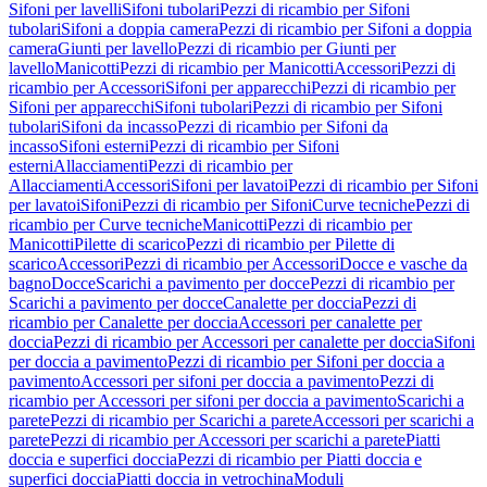
Sifoni per lavelli
Sifoni tubolari
Pezzi di ricambio per Sifoni
tubolari
Sifoni a doppia camera
Pezzi di ricambio per Sifoni a doppia
camera
Giunti per lavello
Pezzi di ricambio per Giunti per
lavello
Manicotti
Pezzi di ricambio per Manicotti
Accessori
Pezzi di
ricambio per Accessori
Sifoni per apparecchi
Pezzi di ricambio per
Sifoni per apparecchi
Sifoni tubolari
Pezzi di ricambio per Sifoni
tubolari
Sifoni da incasso
Pezzi di ricambio per Sifoni da
incasso
Sifoni esterni
Pezzi di ricambio per Sifoni
esterni
Allacciamenti
Pezzi di ricambio per
Allacciamenti
Accessori
Sifoni per lavatoi
Pezzi di ricambio per Sifoni
per lavatoi
Sifoni
Pezzi di ricambio per Sifoni
Curve tecniche
Pezzi di
ricambio per Curve tecniche
Manicotti
Pezzi di ricambio per
Manicotti
Pilette di scarico
Pezzi di ricambio per Pilette di
scarico
Accessori
Pezzi di ricambio per Accessori
Docce e vasche da
bagno
Docce
Scarichi a pavimento per docce
Pezzi di ricambio per
Scarichi a pavimento per docce
Canalette per doccia
Pezzi di
ricambio per Canalette per doccia
Accessori per canalette per
doccia
Pezzi di ricambio per Accessori per canalette per doccia
Sifoni
per doccia a pavimento
Pezzi di ricambio per Sifoni per doccia a
pavimento
Accessori per sifoni per doccia a pavimento
Pezzi di
ricambio per Accessori per sifoni per doccia a pavimento
Scarichi a
parete
Pezzi di ricambio per Scarichi a parete
Accessori per scarichi a
parete
Pezzi di ricambio per Accessori per scarichi a parete
Piatti
doccia e superfici doccia
Pezzi di ricambio per Piatti doccia e
superfici doccia
Piatti doccia in vetrochina
Moduli