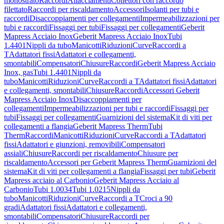
monostrato
Raccordi
Allacciamenti
Collettori con raccordo
filettato
Raccordi per riscaldamento
Accessori
Isolanti per tubi e
raccordi
Disaccoppiamenti per collegamenti
Impermeabilizzazioni per
tubi e raccordi
Fissaggi per tubi
Fissaggi per collegamenti
Geberit
Mapress Acciaio Inox
Geberit Mapress Acciaio Inox
Tubi
1.4401
Nippli da tubo
Manicotti
Riduzioni
Curve
Raccordi a
T
Adattatori fissi
Adattatori e collegamenti,
smontabili
Compensatori
Chiusure
Raccordi
Geberit Mapress Acciaio
Inox, gas
Tubi 1.4401
Nippli da
tubo
Manicotti
Riduzioni
Curve
Raccordi a T
Adattatori fissi
Adattatori
e collegamenti, smontabili
Chiusure
Raccordi
Accessori Geberit
Mapress Acciaio Inox
Disaccoppiamenti per
collegamenti
Impermeabilizzazioni per tubi e raccordi
Fissaggi per
tubi
Fissaggi per collegamenti
Guarnizioni del sistema
Kit di viti per
collegamenti a flangia
Geberit Mapress Therm
Tubi
Therm
Raccordi
Manicotti
Riduzioni
Curve
Raccordi a T
Adattatori
fissi
Adattatori e giunzioni, removibili
Compensatori
assiali
Chiusure
Raccordi per riscaldamento
Chiusure per
riscaldamento
Accessori per Geberit Mapress Therm
Guarnizioni del
sistema
Kit di viti per collegamenti a flangia
Fissaggi per tubi
Geberit
Mapress acciaio al Carbonio
Geberit Mapress Acciaio al
Carbonio
Tubi 1.0034
Tubi 1.0215
Nippli da
tubo
Manicotti
Riduzioni
Curve
Raccordi a T
Croci a 90
gradi
Adattatori fissi
Adattatori e collegamenti,
smontabili
Compensatori
Chiusure
Raccordi per