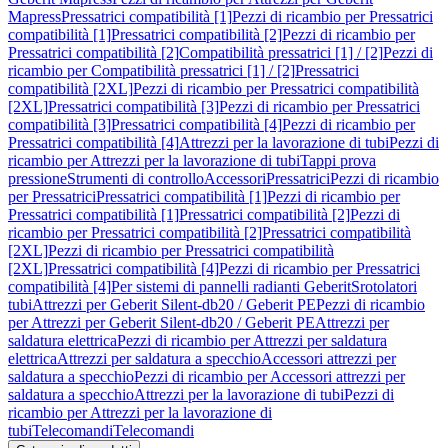
Mapress
Pressatrici compatibilità [1]
Pezzi di ricambio per Pressatrici
compatibilità [1]
Pressatrici compatibilità [2]
Pezzi di ricambio per
Pressatrici compatibilità [2]
Compatibilità pressatrici [1] / [2]
Pezzi di
ricambio per Compatibilità pressatrici [1] / [2]
Pressatrici
compatibilità [2XL]
Pezzi di ricambio per Pressatrici compatibilità
[2XL]
Pressatrici compatibilità [3]
Pezzi di ricambio per Pressatrici
compatibilità [3]
Pressatrici compatibilità [4]
Pezzi di ricambio per
Pressatrici compatibilità [4]
Attrezzi per la lavorazione di tubi
Pezzi di
ricambio per Attrezzi per la lavorazione di tubi
Tappi prova
pressione
Strumenti di controllo
Accessori
Pressatrici
Pezzi di ricambio
per Pressatrici
Pressatrici compatibilità [1]
Pezzi di ricambio per
Pressatrici compatibilità [1]
Pressatrici compatibilità [2]
Pezzi di
ricambio per Pressatrici compatibilità [2]
Pressatrici compatibilità
[2XL]
Pezzi di ricambio per Pressatrici compatibilità
[2XL]
Pressatrici compatibilità [4]
Pezzi di ricambio per Pressatrici
compatibilità [4]
Per sistemi di pannelli radianti Geberit
Srotolatori
tubi
Attrezzi per Geberit Silent-db20 / Geberit PE
Pezzi di ricambio
per Attrezzi per Geberit Silent-db20 / Geberit PE
Attrezzi per
saldatura elettrica
Pezzi di ricambio per Attrezzi per saldatura
elettrica
Attrezzi per saldatura a specchio
Accessori attrezzi per
saldatura a specchio
Pezzi di ricambio per Accessori attrezzi per
saldatura a specchio
Attrezzi per la lavorazione di tubi
Pezzi di
ricambio per Attrezzi per la lavorazione di
tubi
Telecomandi
Telecomandi