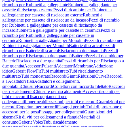
ricambio per Rubinetti a galleggiante
Rubinetti a galleggiante per
cassette di risciacquo esterne
Pezzi di ricambio per Rubinetti a
galleggiante per cassette di risciacquo esterne
Rubinetti a
galleggiante per cassette di risciacquo da incasso
Pezzi di ricambio
per Rubinetti a galleggiante per cassette di risciacquo da
incasso
Rubinetti a galleggiante per cassette in ceramica
Pezzi di
ricambio per Rubinetti a galleggiante per cassette in
ceramica
Rubinetti a galleggiante per Monolith
Pezzi di ricambio per
Rubinetti a galleggiante per Monolith
Batterie di scarico
Pezzi di
ricambio per Batterie di scarico
Risciacquo a due quantità
Pezzi di
ricambio per Risciacquo a due quantità
Batterie
Pezzi di ricambio per
Batterie
Risciacquo a due quantità
Pezzi di ricambio per Risciacquo a
due quantità
Accessori
Pulsanti
Adattatori
Membrane
Adduzione
idrica
Geberit FlowFit
Tubi multistrato
Tubi riscaldamento
multistrato
Tubi monostrato
Raccordi
Giunti
Riduzioni
Curve
Raccordi
a T
Adattatori fissi
Adattatori e collegamenti,
smontabili
Chiusure
Raccordi
Collettori con raccordo filettato
Raccordi
per riscaldamento
Chiusure per riscaldamento
Accessori
Isolanti per
tubi e raccordi
Disaccoppiamenti per
collegamenti
Impermeabilizzazioni per tubi e raccordi
Guarnizioni per
raccordi
Copertura per raccordi
Fissaggi per tubi
Tubi di protezione e
accessori per la posa
Fissaggi per collegamenti
Guarnizioni del
sistema
Kit di viti per collegamenti a flangia
Materiali di
consumo
Geberit Volex
Tubi riscaldamento