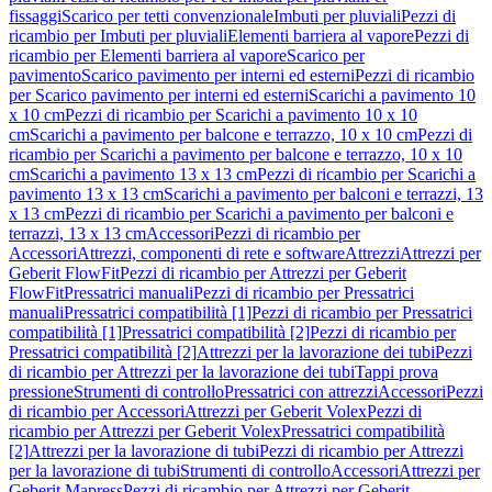
fissaggi
Scarico per tetti convenzionale
Imbuti per pluviali
Pezzi di
ricambio per Imbuti per pluviali
Elementi barriera al vapore
Pezzi di
ricambio per Elementi barriera al vapore
Scarico per
pavimento
Scarico pavimento per interni ed esterni
Pezzi di ricambio
per Scarico pavimento per interni ed esterni
Scarichi a pavimento 10
x 10 cm
Pezzi di ricambio per Scarichi a pavimento 10 x 10
cm
Scarichi a pavimento per balcone e terrazzo, 10 x 10 cm
Pezzi di
ricambio per Scarichi a pavimento per balcone e terrazzo, 10 x 10
cm
Scarichi a pavimento 13 x 13 cm
Pezzi di ricambio per Scarichi a
pavimento 13 x 13 cm
Scarichi a pavimento per balconi e terrazzi, 13
x 13 cm
Pezzi di ricambio per Scarichi a pavimento per balconi e
terrazzi, 13 x 13 cm
Accessori
Pezzi di ricambio per
Accessori
Attrezzi, componenti di rete e software
Attrezzi
Attrezzi per
Geberit FlowFit
Pezzi di ricambio per Attrezzi per Geberit
FlowFit
Pressatrici manuali
Pezzi di ricambio per Pressatrici
manuali
Pressatrici compatibilità [1]
Pezzi di ricambio per Pressatrici
compatibilità [1]
Pressatrici compatibilità [2]
Pezzi di ricambio per
Pressatrici compatibilità [2]
Attrezzi per la lavorazione dei tubi
Pezzi
di ricambio per Attrezzi per la lavorazione dei tubi
Tappi prova
pressione
Strumenti di controllo
Pressatrici con attrezzi
Accessori
Pezzi
di ricambio per Accessori
Attrezzi per Geberit Volex
Pezzi di
ricambio per Attrezzi per Geberit Volex
Pressatrici compatibilità
[2]
Attrezzi per la lavorazione di tubi
Pezzi di ricambio per Attrezzi
per la lavorazione di tubi
Strumenti di controllo
Accessori
Attrezzi per
Geberit Mapress
Pezzi di ricambio per Attrezzi per Geberit