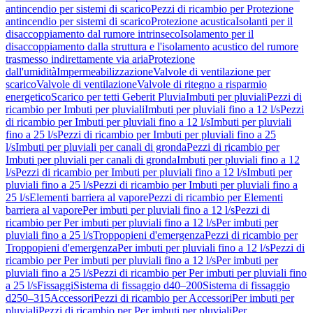
antincendio per sistemi di scarico
Pezzi di ricambio per Protezione
antincendio per sistemi di scarico
Protezione acustica
Isolanti per il
disaccoppiamento dal rumore intrinseco
Isolamento per il
disaccoppiamento dalla struttura e l'isolamento acustico del rumore
trasmesso indirettamente via aria
Protezione
dall'umidità
Impermeabilizzazione
Valvole di ventilazione per
scarico
Valvole di ventilazione
Valvole di ritegno a risparmio
energetico
Scarico per tetti Geberit Pluvia
Imbuti per pluviali
Pezzi di
ricambio per Imbuti per pluviali
Imbuti per pluviali fino a 12 l/s
Pezzi
di ricambio per Imbuti per pluviali fino a 12 l/s
Imbuti per pluviali
fino a 25 l/s
Pezzi di ricambio per Imbuti per pluviali fino a 25
l/s
Imbuti per pluviali per canali di gronda
Pezzi di ricambio per
Imbuti per pluviali per canali di gronda
Imbuti per pluviali fino a 12
l/s
Pezzi di ricambio per Imbuti per pluviali fino a 12 l/s
Imbuti per
pluviali fino a 25 l/s
Pezzi di ricambio per Imbuti per pluviali fino a
25 l/s
Elementi barriera al vapore
Pezzi di ricambio per Elementi
barriera al vapore
Per imbuti per pluviali fino a 12 l/s
Pezzi di
ricambio per Per imbuti per pluviali fino a 12 l/s
Per imbuti per
pluviali fino a 25 l/s
Troppopieni d'emergenza
Pezzi di ricambio per
Troppopieni d'emergenza
Per imbuti per pluviali fino a 12 l/s
Pezzi di
ricambio per Per imbuti per pluviali fino a 12 l/s
Per imbuti per
pluviali fino a 25 l/s
Pezzi di ricambio per Per imbuti per pluviali fino
a 25 l/s
Fissaggi
Sistema di fissaggio d40–200
Sistema di fissaggio
d250–315
Accessori
Pezzi di ricambio per Accessori
Per imbuti per
pluviali
Pezzi di ricambio per Per imbuti per pluviali
Per