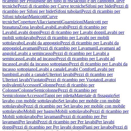
ricambio per Prolunghe del tubo di risciacquo e del cannotto
Curve
tecniche
Pezzi di ricambio per Curve tecniche
Sifoni per bidet
Pezzi di
ricambio per Sifoni per bidet
Sifoni tubolari
Pezzi di ricambio per
Sifoni tubolari
Manicotti
Curve
tecniche
Coperture
Allacciamenti
Guarnizioni
Manicotti per
brasatura
Zona lavabo
Lavabi
Lavabi
Pezzi di ricambio per
Lavabi
Lavabi doppi
Pezzi di ricambio per Lavabi doppi
Lavabi per
mobili sottolavabo
Pezzi di ricambio per Lavabi per mobili
sottolavabo
Lavabi da appoggio
Pezzi di ricambio per Lavabi da
appoggio
Lavamani
Pezzi di ricambio per Lavamani
Lavamani ad
angolo
Lavabi a semincasso
Pezzi di ricambio per Lavabi a
semincasso
Lavabi ad incasso
Pezzi di ricambio per Lavabi ad
incasso
Lavabi da incasso sottopiano
Pezzi di ricambio per Lavabi da
incasso sottopiano
Lavabi a canale
Lavabi Comfort
Lavabi per
bambini
Lavabi a canale
Ulteriori lavabi
Pezzi di ricambio per
Ulteriori lavabi
Vuotatoi
Pezzi di ricambio per Vuotatoi
Lavatoi
polivalenti
Accessori
Colonne
Pezzi di ricambio per
Colonne
Colonne
Semicolonne
Pezzi di ricambio per
Semicolonne
Accessori
Tappi per piletta
Materiale di fissaggio
Set
lavabo con mobile sottolavabo
Set lavabo per mobile con mobile
sottolavabo
Pezzi di ricambio per Set lavabo per mobile con mobile
sottolavabo
Mobili per bagno
Mobili sottolavabo
Pezzi di ricambio per
Mobili sottolavabo
Per lavamani
Pezzi di ricambio per Per
lavamani
Per lavabi
Pezzi di ricambio per Per lavabi
Per lavabi
doppi
Pezzi di ricambio per Per lavabi doppi
Piani per lavabo
Pezzi di