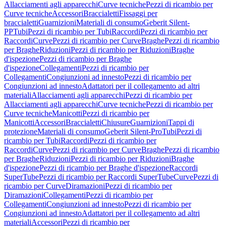
Allacciamenti agli apparecchi
Curve tecniche
Pezzi di ricambio per
Curve tecniche
Accessori
Braccialetti
Fissaggi per
braccialetti
Guarnizioni
Materiali di consumo
Geberit Silent-
PP
Tubi
Pezzi di ricambio per Tubi
Raccordi
Pezzi di ricambio per
Raccordi
Curve
Pezzi di ricambio per Curve
Braghe
Pezzi di ricambio
per Braghe
Riduzioni
Pezzi di ricambio per Riduzioni
Braghe
d'ispezione
Pezzi di ricambio per Braghe
d'ispezione
Collegamenti
Pezzi di ricambio per
Collegamenti
Congiunzioni ad innesto
Pezzi di ricambio per
Congiunzioni ad innesto
Adattatori per il collegamento ad altri
materiali
Allacciamenti agli apparecchi
Pezzi di ricambio per
Allacciamenti agli apparecchi
Curve tecniche
Pezzi di ricambio per
Curve tecniche
Manicotti
Pezzi di ricambio per
Manicotti
Accessori
Braccialetti
Chiusure
Guarnizioni
Tappi di
protezione
Materiali di consumo
Geberit Silent-Pro
Tubi
Pezzi di
ricambio per Tubi
Raccordi
Pezzi di ricambio per
Raccordi
Curve
Pezzi di ricambio per Curve
Braghe
Pezzi di ricambio
per Braghe
Riduzioni
Pezzi di ricambio per Riduzioni
Braghe
d'ispezione
Pezzi di ricambio per Braghe d'ispezione
Raccordi
SuperTube
Pezzi di ricambio per Raccordi SuperTube
Curve
Pezzi di
ricambio per Curve
Diramazioni
Pezzi di ricambio per
Diramazioni
Collegamenti
Pezzi di ricambio per
Collegamenti
Congiunzioni ad innesto
Pezzi di ricambio per
Congiunzioni ad innesto
Adattatori per il collegamento ad altri
materiali
Accessori
Pezzi di ricambio per