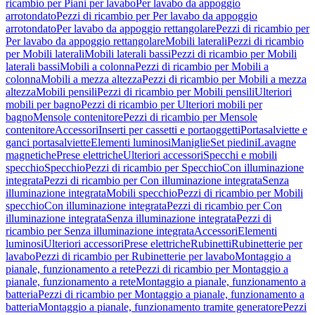
ricambio per Piani per lavabo
Per lavabo da appoggio
arrotondato
Pezzi di ricambio per Per lavabo da appoggio
arrotondato
Per lavabo da appoggio rettangolare
Pezzi di ricambio per
Per lavabo da appoggio rettangolare
Mobili laterali
Pezzi di ricambio
per Mobili laterali
Mobili laterali bassi
Pezzi di ricambio per Mobili
laterali bassi
Mobili a colonna
Pezzi di ricambio per Mobili a
colonna
Mobili a mezza altezza
Pezzi di ricambio per Mobili a mezza
altezza
Mobili pensili
Pezzi di ricambio per Mobili pensili
Ulteriori
mobili per bagno
Pezzi di ricambio per Ulteriori mobili per
bagno
Mensole contenitore
Pezzi di ricambio per Mensole
contenitore
Accessori
Inserti per cassetti e portaoggetti
Portasalviette e
ganci portasalviette
Elementi luminosi
Maniglie
Set piedini
Lavagne
magnetiche
Prese elettriche
Ulteriori accessori
Specchi e mobili
specchio
Specchio
Pezzi di ricambio per Specchio
Con illuminazione
integrata
Pezzi di ricambio per Con illuminazione integrata
Senza
illuminazione integrata
Mobili specchio
Pezzi di ricambio per Mobili
specchio
Con illuminazione integrata
Pezzi di ricambio per Con
illuminazione integrata
Senza illuminazione integrata
Pezzi di
ricambio per Senza illuminazione integrata
Accessori
Elementi
luminosi
Ulteriori accessori
Prese elettriche
Rubinetti
Rubinetterie per
lavabo
Pezzi di ricambio per Rubinetterie per lavabo
Montaggio a
pianale, funzionamento a rete
Pezzi di ricambio per Montaggio a
pianale, funzionamento a rete
Montaggio a pianale, funzionamento a
batteria
Pezzi di ricambio per Montaggio a pianale, funzionamento a
batteria
Montaggio a pianale, funzionamento tramite generatore
Pezzi