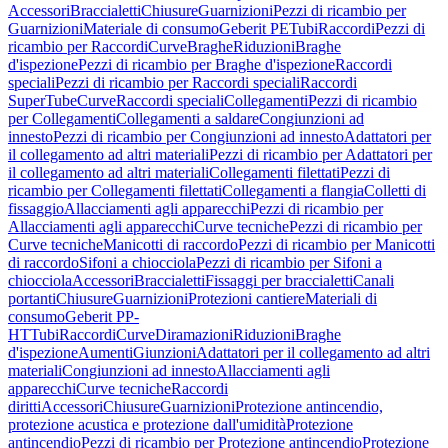
Accessori
Braccialetti
Chiusure
Guarnizioni
Pezzi di ricambio per
Guarnizioni
Materiale di consumo
Geberit PE
Tubi
Raccordi
Pezzi di
ricambio per Raccordi
Curve
Braghe
Riduzioni
Braghe
d'ispezione
Pezzi di ricambio per Braghe d'ispezione
Raccordi
speciali
Pezzi di ricambio per Raccordi speciali
Raccordi
SuperTube
Curve
Raccordi speciali
Collegamenti
Pezzi di ricambio
per Collegamenti
Collegamenti a saldare
Congiunzioni ad
innesto
Pezzi di ricambio per Congiunzioni ad innesto
Adattatori per
il collegamento ad altri materiali
Pezzi di ricambio per Adattatori per
il collegamento ad altri materiali
Collegamenti filettati
Pezzi di
ricambio per Collegamenti filettati
Collegamenti a flangia
Colletti di
fissaggio
Allacciamenti agli apparecchi
Pezzi di ricambio per
Allacciamenti agli apparecchi
Curve tecniche
Pezzi di ricambio per
Curve tecniche
Manicotti di raccordo
Pezzi di ricambio per Manicotti
di raccordo
Sifoni a chiocciola
Pezzi di ricambio per Sifoni a
chiocciola
Accessori
Braccialetti
Fissaggi per braccialetti
Canali
portanti
Chiusure
Guarnizioni
Protezioni cantiere
Materiali di
consumo
Geberit PP-
HT
Tubi
Raccordi
Curve
Diramazioni
Riduzioni
Braghe
d'ispezione
Aumenti
Giunzioni
Adattatori per il collegamento ad altri
materiali
Congiunzioni ad innesto
Allacciamenti agli
apparecchi
Curve tecniche
Raccordi
diritti
Accessori
Chiusure
Guarnizioni
Protezione antincendio,
protezione acustica e protezione dall'umidità
Protezione
antincendio
Pezzi di ricambio per Protezione antincendio
Protezione