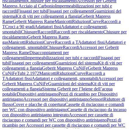
riscaldamento
Chiusure per riscaldamento
Accessori per Geberit
Mapress Acciaio al Carbonio
Impermeabilizzazioni per tubi e
raccordi
Fissaggi per tubi
Fissaggi per collegamenti
Guarnizioni del
sistema
Kit di viti per collegamenti a flangia
Geberit Mapress
Rame
Geberit Mapress Rame
Manicotti
Riduzioni
Curve
Raccordi a
T
Croci a 90 gradi
Adattatori fissi
Adattatori e collegamenti,
smontabili
Chiusure
Raccordi
Raccordi per riscaldamento
Chiusure per
riscaldamento
Geberit Mapress Rame,
gas
Manicotti
Riduzioni
Curve
Raccordi a T
Adattatori fissi
Adattatori e
collegamenti, smontabili
Chiusure
Raccordi
Accessori per Geberit
Mapress Rame
Disaccoppiamenti per
collegamenti
Impermeabilizzazioni per tubi e raccordi
Fissaggi per
tubi
Fissaggi per collegamenti
Guarnizioni del sistema
Kit di viti per
collegamenti a flangia
Geberit Mapress CuNiFe
Geberit Mapress
CuNiFe
Tubi 2.1972
Manicotti
Riduzioni
Curve
Raccordi a
T
Adattatori fissi
Adattatori e collegamenti, smontabili
Accessori per
Geberit Mapress CuNiFe
Guarnizioni del sistema
Kit di viti per
collegamenti a flangia
Sistema Geberit per l’Igiene dell’acqua
potabile
Dispositivi antiristagno
Pezzi di ricambio per Dispositivi
antiristagno
Accessori per dispositivi antiristagno
Sensori
Riduttore di
flusso
Cover e placche di copertura
Cassette di risciacquo e comandi
per WC con dispositivo antiristagno
Cassette di risciacquo da incasso
con dispositivo antiristagno integrato
Accessori per cassette di
risciacquo e comandi per WC con dispositivo antiristagno
Pezzi di
ricambio per Accessori per cassette di risciacquo e comandi per WC