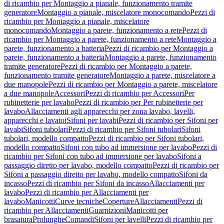
di ricambio per Montaggio a pianale, funzionamento tramite
generatore
Montaggio a pianale, miscelatore monocomando
Pezzi di
ricambio per Montaggio a pianale, miscelatore
monocomando
Montaggio a parete, funzionamento a rete
Pezzi di
ricambio per Montaggio a parete, funzionamento a rete
Montaggio a
parete, funzionamento a batteria
Pezzi di ricambio per Montaggio a
parete, funzionamento a batteria
Montaggio a parete, funzionamento
tramite generatore
Pezzi di ricambio per Montaggio a parete,
funzionamento tramite generatore
Montaggio a parete, miscelatore a
due manopole
Pezzi di ricambio per Montaggio a parete, miscelatore
a due manopole
Accessori
Pezzi di ricambio per Accessori
Per
rubinetterie per lavabo
Pezzi di ricambio per Per rubinetterie per
lavabo
Allacciamenti agli apparecchi per zona lavabo, lavelli,
apparecchi e lavatoi
Sifoni per lavabi
Pezzi di ricambio per Sifoni per
lavabi
Sifoni tubolari
Pezzi di ricambio per Sifoni tubolari
Sifoni
tubolari, modello compatto
Pezzi di ricambio per Sifoni tubolari,
modello compatto
Sifoni con tubo ad immersione per lavabo
Pezzi di
ricambio per Sifoni con tubo ad immersione per lavabo
Sifoni a
passaggio diretto per lavabo, modello compatto
Pezzi di ricambio per
Sifoni a passaggio diretto per lavabo, modello compatto
Sifoni da
incasso
Pezzi di ricambio per Sifoni da incasso
Allacciamenti per
lavabo
Pezzi di ricambio per Allacciamenti per
lavabo
Manicotti
Curve tecniche
Coperture
Allacciamenti
Pezzi di
ricambio per Allacciamenti
Guarnizioni
Manicotti per
brasatura
Prolunghe
Comandi
Sifoni per lavelli
Pezzi di ricambio per