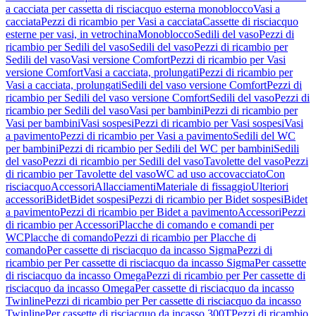
a cacciata per cassetta di risciacquo esterna monoblocco
Vasi a
cacciata
Pezzi di ricambio per Vasi a cacciata
Cassette di risciacquo
esterne per vasi, in vetrochina
Monoblocco
Sedili del vaso
Pezzi di
ricambio per Sedili del vaso
Sedili del vaso
Pezzi di ricambio per
Sedili del vaso
Vasi versione Comfort
Pezzi di ricambio per Vasi
versione Comfort
Vasi a cacciata, prolungati
Pezzi di ricambio per
Vasi a cacciata, prolungati
Sedili del vaso versione Comfort
Pezzi di
ricambio per Sedili del vaso versione Comfort
Sedili del vaso
Pezzi di
ricambio per Sedili del vaso
Vasi per bambini
Pezzi di ricambio per
Vasi per bambini
Vasi sospesi
Pezzi di ricambio per Vasi sospesi
Vasi
a pavimento
Pezzi di ricambio per Vasi a pavimento
Sedili del WC
per bambini
Pezzi di ricambio per Sedili del WC per bambini
Sedili
del vaso
Pezzi di ricambio per Sedili del vaso
Tavolette del vaso
Pezzi
di ricambio per Tavolette del vaso
WC ad uso accovacciato
Con
risciacquo
Accessori
Allacciamenti
Materiale di fissaggio
Ulteriori
accessori
Bidet
Bidet sospesi
Pezzi di ricambio per Bidet sospesi
Bidet
a pavimento
Pezzi di ricambio per Bidet a pavimento
Accessori
Pezzi
di ricambio per Accessori
Placche di comando e comandi per
WC
Placche di comando
Pezzi di ricambio per Placche di
comando
Per cassette di risciacquo da incasso Sigma
Pezzi di
ricambio per Per cassette di risciacquo da incasso Sigma
Per cassette
di risciacquo da incasso Omega
Pezzi di ricambio per Per cassette di
risciacquo da incasso Omega
Per cassette di risciacquo da incasso
Twinline
Pezzi di ricambio per Per cassette di risciacquo da incasso
Twinline
Per cassette di risciacquo da incasso 300T
Pezzi di ricambio