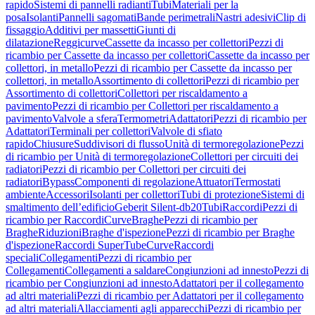
rapido
Sistemi di pannelli radianti
Tubi
Materiali per la
posa
Isolanti
Pannelli sagomati
Bande perimetrali
Nastri adesivi
Clip di
fissaggio
Additivi per massetti
Giunti di
dilatazione
Reggicurve
Cassette da incasso per collettori
Pezzi di
ricambio per Cassette da incasso per collettori
Cassette da incasso per
collettori, in metallo
Pezzi di ricambio per Cassette da incasso per
collettori, in metallo
Assortimento di collettori
Pezzi di ricambio per
Assortimento di collettori
Collettori per riscaldamento a
pavimento
Pezzi di ricambio per Collettori per riscaldamento a
pavimento
Valvole a sfera
Termometri
Adattatori
Pezzi di ricambio per
Adattatori
Terminali per collettori
Valvole di sfiato
rapido
Chiusure
Suddivisori di flusso
Unità di termoregolazione
Pezzi
di ricambio per Unità di termoregolazione
Collettori per circuiti dei
radiatori
Pezzi di ricambio per Collettori per circuiti dei
radiatori
Bypass
Componenti di regolazione
Attuatori
Termostati
ambiente
Accessori
Isolanti per collettori
Tubi di protezione
Sistemi di
smaltimento dell’edificio
Geberit Silent-db20
Tubi
Raccordi
Pezzi di
ricambio per Raccordi
Curve
Braghe
Pezzi di ricambio per
Braghe
Riduzioni
Braghe d'ispezione
Pezzi di ricambio per Braghe
d'ispezione
Raccordi SuperTube
Curve
Raccordi
speciali
Collegamenti
Pezzi di ricambio per
Collegamenti
Collegamenti a saldare
Congiunzioni ad innesto
Pezzi di
ricambio per Congiunzioni ad innesto
Adattatori per il collegamento
ad altri materiali
Pezzi di ricambio per Adattatori per il collegamento
ad altri materiali
Allacciamenti agli apparecchi
Pezzi di ricambio per