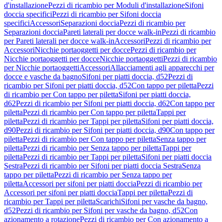
d'installazione
Pezzi di ricambio per Moduli d'installazione
Sifoni
doccia specifici
Pezzi di ricambio per Sifoni doccia
specifici
Accessori
Separazioni doccia
Pezzi di ricambio per
Separazioni doccia
Pareti laterali per docce walk-in
Pezzi di ricambio
per Pareti laterali per docce walk-in
Accessori
Pezzi di ricambio per
Accessori
Nicchie portaoggetti per docce
Pezzi di ricambio per
Nicchie portaoggetti per docce
Nicchie portaoggetti
Pezzi di ricambio
per Nicchie portaoggetti
Accessori
Allacciamenti agli apparecchi per
docce e vasche da bagno
Sifoni per piatti doccia, d52
Pezzi di
ricambio per Sifoni per piatti doccia, d52
Con tappo per piletta
Pezzi
di ricambio per Con tappo per piletta
Sifoni per piatti doccia,
d62
Pezzi di ricambio per Sifoni per piatti doccia, d62
Con tappo per
piletta
Pezzi di ricambio per Con tappo per piletta
Tappi per
piletta
Pezzi di ricambio per Tappi per piletta
Sifoni per piatti doccia,
d90
Pezzi di ricambio per Sifoni per piatti doccia, d90
Con tappo per
piletta
Pezzi di ricambio per Con tappo per piletta
Senza tappo per
piletta
Pezzi di ricambio per Senza tappo per piletta
Tappi per
piletta
Pezzi di ricambio per Tappi per piletta
Sifoni per piatti doccia
Sestra
Pezzi di ricambio per Sifoni per piatti doccia Sestra
Senza
tappo per piletta
Pezzi di ricambio per Senza tappo per
piletta
Accessori per sifoni per piatti doccia
Pezzi di ricambio per
Accessori per sifoni per piatti doccia
Tappi per piletta
Pezzi di
ricambio per Tappi per piletta
Scarichi
Sifoni per vasche da bagno,
d52
Pezzi di ricambio per Sifoni per vasche da bagno, d52
Con
azionamento a rotazione
Pezzi di ricambio per Con azionamento a