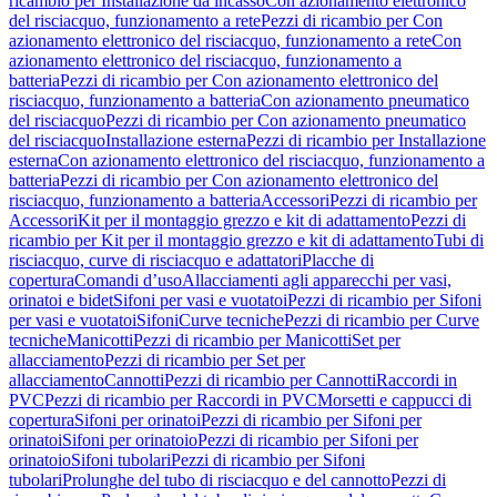
ricambio per Installazione da incasso
Con azionamento elettronico
del risciacquo, funzionamento a rete
Pezzi di ricambio per Con
azionamento elettronico del risciacquo, funzionamento a rete
Con
azionamento elettronico del risciacquo, funzionamento a
batteria
Pezzi di ricambio per Con azionamento elettronico del
risciacquo, funzionamento a batteria
Con azionamento pneumatico
del risciacquo
Pezzi di ricambio per Con azionamento pneumatico
del risciacquo
Installazione esterna
Pezzi di ricambio per Installazione
esterna
Con azionamento elettronico del risciacquo, funzionamento a
batteria
Pezzi di ricambio per Con azionamento elettronico del
risciacquo, funzionamento a batteria
Accessori
Pezzi di ricambio per
Accessori
Kit per il montaggio grezzo e kit di adattamento
Pezzi di
ricambio per Kit per il montaggio grezzo e kit di adattamento
Tubi di
risciacquo, curve di risciacquo e adattatori
Placche di
copertura
Comandi d’uso
Allacciamenti agli apparecchi per vasi,
orinatoi e bidet
Sifoni per vasi e vuotatoi
Pezzi di ricambio per Sifoni
per vasi e vuotatoi
Sifoni
Curve tecniche
Pezzi di ricambio per Curve
tecniche
Manicotti
Pezzi di ricambio per Manicotti
Set per
allacciamento
Pezzi di ricambio per Set per
allacciamento
Cannotti
Pezzi di ricambio per Cannotti
Raccordi in
PVC
Pezzi di ricambio per Raccordi in PVC
Morsetti e cappucci di
copertura
Sifoni per orinatoi
Pezzi di ricambio per Sifoni per
orinatoi
Sifoni per orinatoio
Pezzi di ricambio per Sifoni per
orinatoio
Sifoni tubolari
Pezzi di ricambio per Sifoni
tubolari
Prolunghe del tubo di risciacquo e del cannotto
Pezzi di