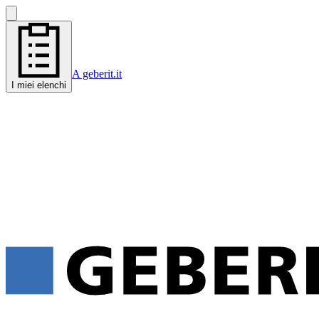
A geberit.it
I miei elenchi