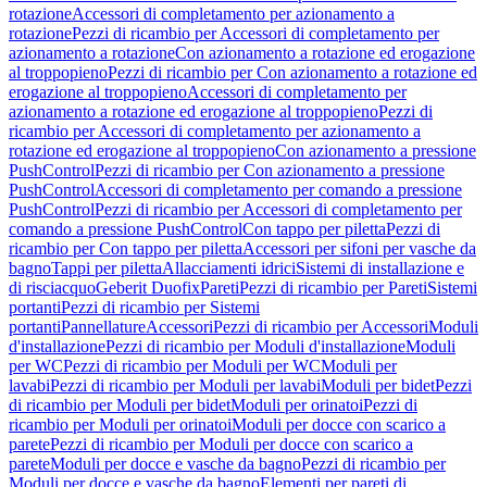
rotazione
Accessori di completamento per azionamento a
rotazione
Pezzi di ricambio per Accessori di completamento per
azionamento a rotazione
Con azionamento a rotazione ed erogazione
al troppopieno
Pezzi di ricambio per Con azionamento a rotazione ed
erogazione al troppopieno
Accessori di completamento per
azionamento a rotazione ed erogazione al troppopieno
Pezzi di
ricambio per Accessori di completamento per azionamento a
rotazione ed erogazione al troppopieno
Con azionamento a pressione
PushControl
Pezzi di ricambio per Con azionamento a pressione
PushControl
Accessori di completamento per comando a pressione
PushControl
Pezzi di ricambio per Accessori di completamento per
comando a pressione PushControl
Con tappo per piletta
Pezzi di
ricambio per Con tappo per piletta
Accessori per sifoni per vasche da
bagno
Tappi per piletta
Allacciamenti idrici
Sistemi di installazione e
di risciacquo
Geberit Duofix
Pareti
Pezzi di ricambio per Pareti
Sistemi
portanti
Pezzi di ricambio per Sistemi
portanti
Pannellature
Accessori
Pezzi di ricambio per Accessori
Moduli
d'installazione
Pezzi di ricambio per Moduli d'installazione
Moduli
per WC
Pezzi di ricambio per Moduli per WC
Moduli per
lavabi
Pezzi di ricambio per Moduli per lavabi
Moduli per bidet
Pezzi
di ricambio per Moduli per bidet
Moduli per orinatoi
Pezzi di
ricambio per Moduli per orinatoi
Moduli per docce con scarico a
parete
Pezzi di ricambio per Moduli per docce con scarico a
parete
Moduli per docce e vasche da bagno
Pezzi di ricambio per
Moduli per docce e vasche da bagno
Elementi per pareti di