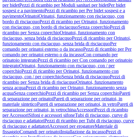
per bidet
Pezzi di ricambio per Moduli sanitari per bidet
Per bidet
sospesi e a pavimento
Pezzi di ricambio per Per bidet sospesi e a
pavimento
Orinatoi
Orinatoi, funzionamento con risciacquo, con
bordo di risciacquo
Pezzi di ricambio per Orinatoi, funzionamento
con risciacquo, con bordo di risciacquo
Senza coperchio
Pezzi di
ricambio per Senza coperchio
Orinatoi, funzionamento con
risciacquo, senza brida di risciacquo
Pezzi di ricambio per Orinatoi,
funzionamento con risciacquo, senza brida di risciacquo
Per
comando per orinatoi esterno o da incasso
Pezzi di ricambio per Per
comando per orinatoi esterno o da incasso
Con comando per
orinatoio integrato
Pezzi di ricambio per Con comando per orinatoio
integrato
Orinatoi, funzionamento con risciacquo, con / per
coperchio
Pezzi di ricambio per Orinatoi, funzionamento con
risciacquo, con / per coperchio
Senza brida di risciacquo
Pezzi di
ricambio per Senza brida di risciacquo
Orinatoi, funzionamento
senza acqua
Pezzi di ricambio per Orinatoi, funzionamento senza
acqua
Senza coperchio
Pezzi di ricambio per Senza coperchio
Pareti
di separazione per orinatoi
Pareti di separazione per orinatoi, in
materiale sintetico
Pareti di separazione per orinatoi, in vetro
Pareti di
separazione per orinatoi, in vetrochina
Accessori
Pezzi di ricambio
per Accessori
Sifoni e accessori sifone
Tubi di risciacquo, curve di
risciacquo e adattatori
Pezzi di ricambio per Tubi di risciacquo, curve
di risciacquo e adattatori
Accessori per erogatore
Materiale di
fissaggio
Comandi per orinatoi
Installazione da incasso
Pezzi di