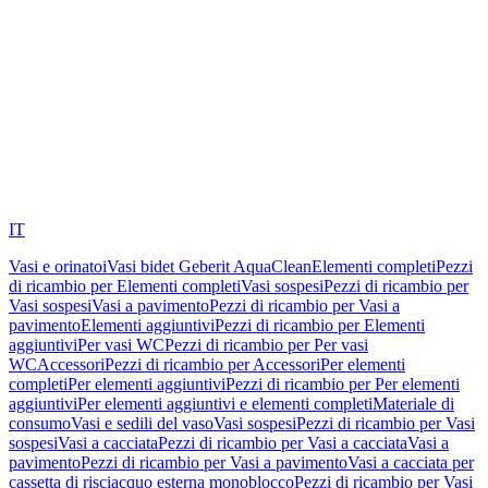
IT
Vasi e orinatoi
Vasi bidet Geberit AquaClean
Elementi completi
Pezzi
di ricambio per Elementi completi
Vasi sospesi
Pezzi di ricambio per
Vasi sospesi
Vasi a pavimento
Pezzi di ricambio per Vasi a
pavimento
Elementi aggiuntivi
Pezzi di ricambio per Elementi
aggiuntivi
Per vasi WC
Pezzi di ricambio per Per vasi
WC
Accessori
Pezzi di ricambio per Accessori
Per elementi
completi
Per elementi aggiuntivi
Pezzi di ricambio per Per elementi
aggiuntivi
Per elementi aggiuntivi e elementi completi
Materiale di
consumo
Vasi e sedili del vaso
Vasi sospesi
Pezzi di ricambio per Vasi
sospesi
Vasi a cacciata
Pezzi di ricambio per Vasi a cacciata
Vasi a
pavimento
Pezzi di ricambio per Vasi a pavimento
Vasi a cacciata per
cassetta di risciacquo esterna monoblocco
Pezzi di ricambio per Vasi