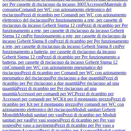
per Per cassette di risciacquo da incasso 300T
Accessori
Materiale di
consumo
Comandi per WC con azionamento elettronico del
risciacquo
Pezzi di ricambio per Comandi per WC con azionamento
elettronico del risciacquo
Per funzionamento a rete, per cassette di
risciacquo da incasso Geberit Sigma 12 cm
Pezzi di ricambio per Per
funzionamento a rete, per cassette di risciacquo da incasso Geberit
Sigma 12 cm
Per funzionamento a rete, per cassette di risciacquo da
incasso Geberit Sigma 8 cm
Pezzi di ricambio per Per funzionamento
a rete, per cassette di risciacquo da incasso Geberit Sigma 8 cm
Per
funzionamento a batteria, per cassette di risciacquo da incasso
Geberit Sigma 12 cm
Pezzi di ricambio per Per funzionamento a
batteria, per cassette di risciacquo da incasso Geberit Sigma 12
cm
Comandi per WC con azionamento pneumatico del
risciacquo
Pezzi di ricambio per Comandi per WC con azionamento
pneumatico del risciacquo
Per risciacquo a due quantità
Pezzi di
ricambio per Per risciacquo a due quantità
Per risciacquo ad una
quantità
Pezzi di ricambio per Per risciacquo ad una
quantità
Accessori per comandi per WC
Pezzi di ricambio per
Accessori per comandi per WC
Kit per il montaggio grezzo
Pezzi di
ricambio per Kit per il montaggio grezzo
Per comandi per WC con
azionamento elettronico del risciacquo
Moduli sanitari Geberit
Monolith
Moduli sanitari per vasi
Pezzi di ricambio per Moduli
sanitari per vasi
Per vasi sospesi
Pezzi di ricambio per Per vasi
sospesi
Per vaso a pavimento
Pezzi di ricambio per Per vaso a
pavimento
Accessori
Pezzi di ricambio per Accessori
Moduli sanitari