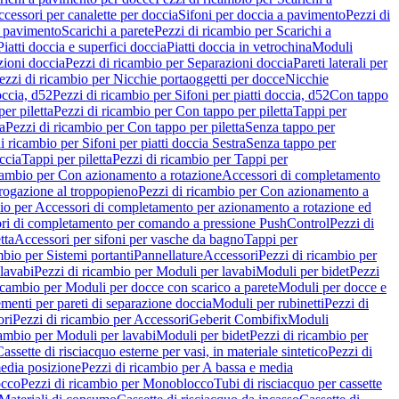
cessori per canalette per doccia
Sifoni per doccia a pavimento
Pezzi di
a pavimento
Scarichi a parete
Pezzi di ricambio per Scarichi a
iatti doccia e superfici doccia
Piatti doccia in vetrochina
Moduli
zioni doccia
Pezzi di ricambio per Separazioni doccia
Pareti laterali per
ezzi di ricambio per Nicchie portaoggetti per docce
Nicchie
occia, d52
Pezzi di ricambio per Sifoni per piatti doccia, d52
Con tappo
er piletta
Pezzi di ricambio per Con tappo per piletta
Tappi per
a
Pezzi di ricambio per Con tappo per piletta
Senza tappo per
i ricambio per Sifoni per piatti doccia Sestra
Senza tappo per
ccia
Tappi per piletta
Pezzi di ricambio per Tappi per
icambio per Con azionamento a rotazione
Accessori di completamento
rogazione al troppopieno
Pezzi di ricambio per Con azionamento a
bio per Accessori di completamento per azionamento a rotazione ed
ri di completamento per comando a pressione PushControl
Pezzi di
tta
Accessori per sifoni per vasche da bagno
Tappi per
mbio per Sistemi portanti
Pannellature
Accessori
Pezzi di ricambio per
lavabi
Pezzi di ricambio per Moduli per lavabi
Moduli per bidet
Pezzi
icambio per Moduli per docce con scarico a parete
Moduli per docce e
menti per pareti di separazione doccia
Moduli per rubinetti
Pezzi di
ori
Pezzi di ricambio per Accessori
Geberit Combifix
Moduli
cambio per Moduli per lavabi
Moduli per bidet
Pezzi di ricambio per
assette di risciacquo esterne per vasi, in materiale sintetico
Pezzi di
edia posizione
Pezzi di ricambio per A bassa e media
cco
Pezzi di ricambio per Monoblocco
Tubi di risciacquo per cassette