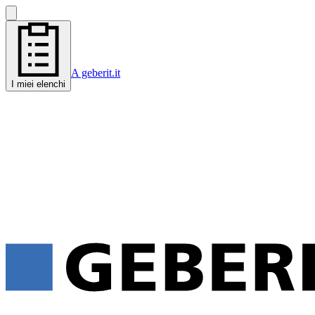
A geberit.it
I miei elenchi