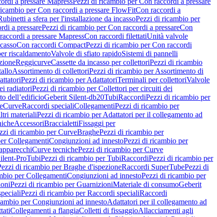
ordi a pressare Mapress
Pezzi di ricambio per Con raccordi a pressare
ricambio per Con raccordi a pressare FlowFit
Con raccordi a
Rubinetti a sfera per l'installazione da incasso
Pezzi di ricambio per
rdi a pressare
Pezzi di ricambio per Con raccordi a pressare
Con
raccordi a pressare Mapress
Con raccordi filettati
Unità valvole
ncasso
Con raccordi Compact
Pezzi di ricambio per Con raccordi
per riscaldamento
Valvole di sfiato rapido
Sistemi di pannelli
azione
Reggicurve
Cassette da incasso per collettori
Pezzi di ricambio
tallo
Assortimento di collettori
Pezzi di ricambio per Assortimento di
ttatori
Pezzi di ricambio per Adattatori
Terminali per collettori
Valvole
ei radiatori
Pezzi di ricambio per Collettori per circuiti dei
o dell’edificio
Geberit Silent-db20
Tubi
Raccordi
Pezzi di ricambio per
e
Curve
Raccordi speciali
Collegamenti
Pezzi di ricambio per
tri materiali
Pezzi di ricambio per Adattatori per il collegamento ad
niche
Accessori
Braccialetti
Fissaggi per
zzi di ricambio per Curve
Braghe
Pezzi di ricambio per
per Collegamenti
Congiunzioni ad innesto
Pezzi di ricambio per
 apparecchi
Curve tecniche
Pezzi di ricambio per Curve
ilent-Pro
Tubi
Pezzi di ricambio per Tubi
Raccordi
Pezzi di ricambio per
Pezzi di ricambio per Braghe d'ispezione
Raccordi SuperTube
Pezzi di
ambio per Collegamenti
Congiunzioni ad innesto
Pezzi di ricambio per
ioni
Pezzi di ricambio per Guarnizioni
Materiale di consumo
Geberit
peciali
Pezzi di ricambio per Raccordi speciali
Raccordi
icambio per Congiunzioni ad innesto
Adattatori per il collegamento ad
tati
Collegamenti a flangia
Colletti di fissaggio
Allacciamenti agli