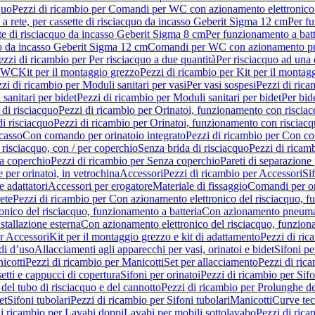
quo
Pezzi di ricambio per Comandi per WC con azionamento elettronico 
a rete, per cassette di risciacquo da incasso Geberit Sigma 12 cm
Per fu
tte di risciacquo da incasso Geberit Sigma 8 cm
Per funzionamento a batt
quo da incasso Geberit Sigma 12 cm
Comandi per WC con azionamento pne
ezzi di ricambio per Per risciacquo a due quantità
Per risciacquo ad una 
r WC
Kit per il montaggio grezzo
Pezzi di ricambio per Kit per il montag
zi di ricambio per Moduli sanitari per vasi
Per vasi sospesi
Pezzi di rica
sanitari per bidet
Pezzi di ricambio per Moduli sanitari per bidet
Per bid
di risciacquo
Pezzi di ricambio per Orinatoi, funzionamento con risciac
i risciacquo
Pezzi di ricambio per Orinatoi, funzionamento con risciacq
ncasso
Con comando per orinatoio integrato
Pezzi di ricambio per Con co
risciacquo, con / per coperchio
Senza brida di risciacquo
Pezzi di ricam
a coperchio
Pezzi di ricambio per Senza coperchio
Pareti di separazione 
e per orinatoi, in vetrochina
Accessori
Pezzi di ricambio per Accessori
Si
e adattatori
Accessori per erogatore
Materiale di fissaggio
Comandi per or
ete
Pezzi di ricambio per Con azionamento elettronico del risciacquo, f
onico del risciacquo, funzionamento a batteria
Con azionamento pneumat
stallazione esterna
Con azionamento elettronico del risciacquo, funziona
r Accessori
Kit per il montaggio grezzo e kit di adattamento
Pezzi di ric
i d’uso
Allacciamenti agli apparecchi per vasi, orinatoi e bidet
Sifoni pe
icotti
Pezzi di ricambio per Manicotti
Set per allacciamento
Pezzi di ric
etti e cappucci di copertura
Sifoni per orinatoi
Pezzi di ricambio per Sifo
del tubo di risciacquo e del cannotto
Pezzi di ricambio per Prolunghe de
et
Sifoni tubolari
Pezzi di ricambio per Sifoni tubolari
Manicotti
Curve te
di ricambio per Lavabi doppi
Lavabi per mobili sottolavabo
Pezzi di rica