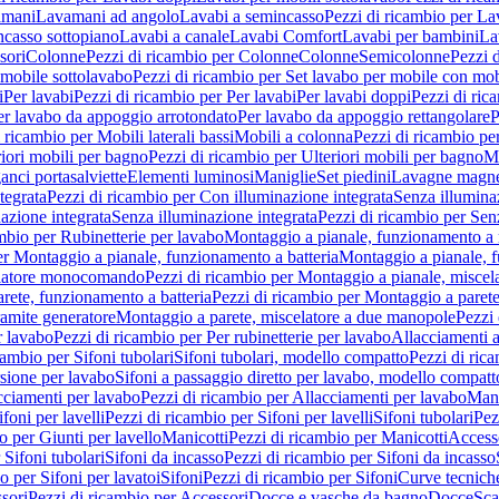
amani
Lavamani ad angolo
Lavabi a semincasso
Pezzi di ricambio per La
ncasso sottopiano
Lavabi a canale
Lavabi Comfort
Lavabi per bambini
La
sori
Colonne
Pezzi di ricambio per Colonne
Colonne
Semicolonne
Pezzi 
 mobile sottolavabo
Pezzi di ricambio per Set lavabo per mobile con mob
i
Per lavabi
Pezzi di ricambio per Per lavabi
Per lavabi doppi
Pezzi di ric
er lavabo da appoggio arrotondato
Per lavabo da appoggio rettangolare
P
 ricambio per Mobili laterali bassi
Mobili a colonna
Pezzi di ricambio pe
riori mobili per bagno
Pezzi di ricambio per Ulteriori mobili per bagno
Me
ganci portasalviette
Elementi luminosi
Maniglie
Set piedini
Lavagne magne
tegrata
Pezzi di ricambio per Con illuminazione integrata
Senza illumina
azione integrata
Senza illuminazione integrata
Pezzi di ricambio per Sen
mbio per Rubinetterie per lavabo
Montaggio a pianale, funzionamento a 
er Montaggio a pianale, funzionamento a batteria
Montaggio a pianale, 
elatore monocomando
Pezzi di ricambio per Montaggio a pianale, misc
rete, funzionamento a batteria
Pezzi di ricambio per Montaggio a parete
ramite generatore
Montaggio a parete, miscelatore a due manopole
Pezzi 
r lavabo
Pezzi di ricambio per Per rubinetterie per lavabo
Allacciamenti a
cambio per Sifoni tubolari
Sifoni tubolari, modello compatto
Pezzi di ric
sione per lavabo
Sifoni a passaggio diretto per lavabo, modello compatt
cciamenti per lavabo
Pezzi di ricambio per Allacciamenti per lavabo
Mani
ifoni per lavelli
Pezzi di ricambio per Sifoni per lavelli
Sifoni tubolari
Pez
o per Giunti per lavello
Manicotti
Pezzi di ricambio per Manicotti
Access
 Sifoni tubolari
Sifoni da incasso
Pezzi di ricambio per Sifoni da incasso
o per Sifoni per lavatoi
Sifoni
Pezzi di ricambio per Sifoni
Curve tecnich
sori
Pezzi di ricambio per Accessori
Docce e vasche da bagno
Docce
Sca