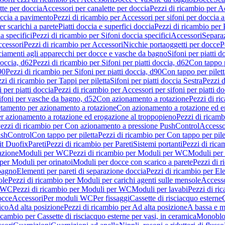
tte per doccia
Accessori per canalette per doccia
Pezzi di ricambio per Ac
occia a pavimento
Pezzi di ricambio per Accessori per sifoni per doccia 
r scarichi a parete
Piatti doccia e superfici doccia
Pezzi di ricambio per P
a specifici
Pezzi di ricambio per Sifoni doccia specifici
Accessori
Separa
cessori
Pezzi di ricambio per Accessori
Nicchie portaoggetti per docce
P
ciamenti agli apparecchi per docce e vasche da bagno
Sifoni per piatti d
doccia, d62
Pezzi di ricambio per Sifoni per piatti doccia, d62
Con tappo p
90
Pezzi di ricambio per Sifoni per piatti doccia, d90
Con tappo per pilett
zi di ricambio per Tappi per piletta
Sifoni per piatti doccia Sestra
Pezzi d
 per piatti doccia
Pezzi di ricambio per Accessori per sifoni per piatti do
ifoni per vasche da bagno, d52
Con azionamento a rotazione
Pezzi di r
etamento per azionamento a rotazione
Con azionamento a rotazione ed e
r azionamento a rotazione ed erogazione al troppopieno
Pezzi di ricam
ezzi di ricambio per Con azionamento a pressione PushControl
Accesso
ushControl
Con tappo per piletta
Pezzi di ricambio per Con tappo per pile
it Duofix
Pareti
Pezzi di ricambio per Pareti
Sistemi portanti
Pezzi di rica
azione
Moduli per WC
Pezzi di ricambio per Moduli per WC
Moduli per 
per Moduli per orinatoi
Moduli per docce con scarico a parete
Pezzi di r
 bagno
Elementi per pareti di separazione doccia
Pezzi di ricambio per Ele
ole
Pezzi di ricambio per Moduli per carichi agenti sulle mensole
Access
r WC
Pezzi di ricambio per Moduli per WC
Moduli per lavabi
Pezzi di ri
occe
Accessori
Per moduli WC
Per fissaggi
Cassette di risciacquo esterne
C
ico
Ad alta posizione
Pezzi di ricambio per Ad alta posizione
A bassa e m
icambio per Cassette di risciacquo esterne per vasi, in ceramica
Monoblo