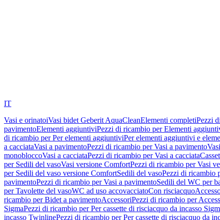
IT
Vasi e orinatoi
Vasi bidet Geberit AquaClean
Elementi completi
Pezzi d
pavimento
Elementi aggiuntivi
Pezzi di ricambio per Elementi aggiunti
di ricambio per Per elementi aggiuntivi
Per elementi aggiuntivi e eleme
a cacciata
Vasi a pavimento
Pezzi di ricambio per Vasi a pavimento
Vasi
monoblocco
Vasi a cacciata
Pezzi di ricambio per Vasi a cacciata
Casset
per Sedili del vaso
Vasi versione Comfort
Pezzi di ricambio per Vasi v
per Sedili del vaso versione Comfort
Sedili del vaso
Pezzi di ricambio p
pavimento
Pezzi di ricambio per Vasi a pavimento
Sedili del WC per b
per Tavolette del vaso
WC ad uso accovacciato
Con risciacquo
Accesso
ricambio per Bidet a pavimento
Accessori
Pezzi di ricambio per Access
Sigma
Pezzi di ricambio per Per cassette di risciacquo da incasso Sig
incasso Twinline
Pezzi di ricambio per Per cassette di risciacquo da i