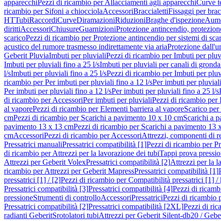
apparecchi
Pezzi di ricambio per Allacciamenti agli apparecchi
Curve t
ricambio per Sifoni a chiocciola
Accessori
Braccialetti
Fissaggi per bracc
HT
Tubi
Raccordi
Curve
Diramazioni
Riduzioni
Braghe d'ispezione
Aume
diritti
Accessori
Chiusure
Guarnizioni
Protezione antincendio, protezione
scarico
Pezzi di ricambio per Protezione antincendio per sistemi di sca
acustico del rumore trasmesso indirettamente via aria
Protezione dall'u
Geberit Pluvia
Imbuti per pluviali
Pezzi di ricambio per Imbuti per pluv
Imbuti per pluviali fino a 25 l/s
Imbuti per pluviali per canali di gronda
l/s
Imbuti per pluviali fino a 25 l/s
Pezzi di ricambio per Imbuti per pluvi
ricambio per Per imbuti per pluviali fino a 12 l/s
Per imbuti per pluviali
Per imbuti per pluviali fino a 12 l/s
Per imbuti per pluviali fino a 25 l/s
di ricambio per Accessori
Per imbuti per pluviali
Pezzi di ricambio per 
al vapore
Pezzi di ricambio per Elementi barriera al vapore
Scarico per
cm
Pezzi di ricambio per Scarichi a pavimento 10 x 10 cm
Scarichi a 
pavimento 13 x 13 cm
Pezzi di ricambio per Scarichi a pavimento 13 
cm
Accessori
Pezzi di ricambio per Accessori
Attrezzi, componenti di r
Pressatrici manuali
Pressatrici compatibilità [1]
Pezzi di ricambio per Pre
di ricambio per Attrezzi per la lavorazione dei tubi
Tappi prova pressi
Attrezzi per Geberit Volex
Pressatrici compatibilità [2]
Attrezzi per la l
ricambio per Attrezzi per Geberit Mapress
Pressatrici compatibilità [1]
pressatrici [1] / [2]
Pezzi di ricambio per Compatibilità pressatrici [1] / 
Pressatrici compatibilità [3]
Pressatrici compatibilità [4]
Pezzi di ricambi
pressione
Strumenti di controllo
Accessori
Pressatrici
Pezzi di ricambio p
Pressatrici compatibilità [2]
Pressatrici compatibilità [2XL]
Pezzi di ric
radianti Geberit
Srotolatori tubi
Attrezzi per Geberit Silent-db20 / Gebe