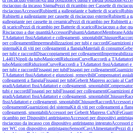
di risciacquo esterne
Ad alta posizione
A bassa e media posizione
Acces
risciacquo da incasso Sigma
Pezzi di ricambio per Cassette di risciac
risciacquo
Accessori
Rubinetti a galleggiante e batterie di scarico
Rubine
Rubinetti a galleggiante per cassette di risciacquo esterne
Rubinetti a g
galleggiante per cassette in ceramica
Pezzi di ricambio per Rubinetti a 
di scarico
Pezzi di ricambio per Batterie di scarico
Risciacquo a due qua
Risciacquo a due quantità
Accessori
Pulsanti
Adattatori
Membrane
Adduz
T
Adattatori fissi
Adattatori e collegamenti, smontabili
Chiusure
Raccord
per collegamenti
Impermeabilizzazioni per tubi e raccordi
Guarnizioni 
sistema
Kit di viti per collegamenti a flangia
Materiali di consumo
Geber
per tubi e raccordi
Disaccoppiamenti per collegamenti
Impermeabilizzaz
1.4401
Nippli da tubo
Manicotti
Riduzioni
Curve
Raccordi a T
Adattatori
tubo
Manicotti
Riduzioni
Curve
Raccordi a T
Adattatori fissi
Adattatori e
per tubi e raccordi
Fissaggi per tubi
Fissaggi per collegamenti
Guarnizio
T
Adattatori fissi
Adattatori e giunzioni, removibili
Compensatori assial
collegamenti a flangia
Fissaggi per tubi
Geberit Mapress acciaio al Car
gradi
Adattatori fissi
Adattatori e collegamenti, smontabili
Compensator
tubi e raccordi
Fissaggi per tubi
Fissaggi per collegamenti
Guarnizioni d
gradi
Adattatori fissi
Adattatori e collegamenti, smontabili
Chiusure
Rac
fissi
Adattatori e collegamenti, smontabili
Chiusure
Raccordi
Accessori 
collegamenti
Guarnizioni del sistema
Kit di viti per collegamenti a flan
collegamenti, smontabili
Accessori per Geberit Mapress CuNiFe
Guarn
ricambio per Dispositivi antiristagno
Accessori per dispositivi antirist
risciacquo da incasso con dispositivo antiristagno integrato
Accessori p
per WC con dispositivo antiristagno
Sensori
Cavi
Alimentatori
Pezzi di 