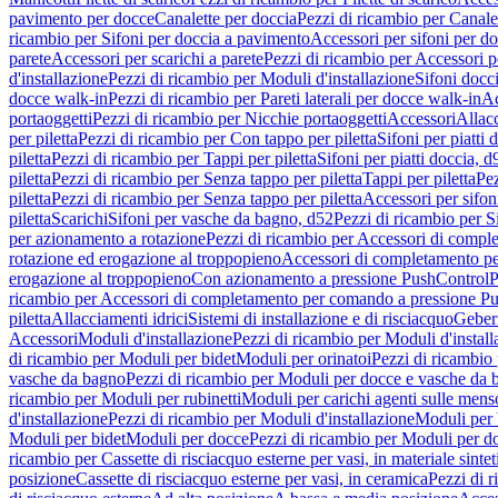
pavimento per docce
Canalette per doccia
Pezzi di ricambio per Canale
ricambio per Sifoni per doccia a pavimento
Accessori per sifoni per d
parete
Accessori per scarichi a parete
Pezzi di ricambio per Accessori pe
d'installazione
Pezzi di ricambio per Moduli d'installazione
Sifoni docci
docce walk-in
Pezzi di ricambio per Pareti laterali per docce walk-in
Ac
portaoggetti
Pezzi di ricambio per Nicchie portaoggetti
Accessori
Allac
per piletta
Pezzi di ricambio per Con tappo per piletta
Sifoni per piatti 
piletta
Pezzi di ricambio per Tappi per piletta
Sifoni per piatti doccia, d
piletta
Pezzi di ricambio per Senza tappo per piletta
Tappi per piletta
Pez
piletta
Pezzi di ricambio per Senza tappo per piletta
Accessori per sifoni
piletta
Scarichi
Sifoni per vasche da bagno, d52
Pezzi di ricambio per S
per azionamento a rotazione
Pezzi di ricambio per Accessori di compl
rotazione ed erogazione al troppopieno
Accessori di completamento pe
erogazione al troppopieno
Con azionamento a pressione PushControl
P
ricambio per Accessori di completamento per comando a pressione P
piletta
Allacciamenti idrici
Sistemi di installazione e di risciacquo
Geber
Accessori
Moduli d'installazione
Pezzi di ricambio per Moduli d'install
di ricambio per Moduli per bidet
Moduli per orinatoi
Pezzi di ricambio 
vasche da bagno
Pezzi di ricambio per Moduli per docce e vasche da
ricambio per Moduli per rubinetti
Moduli per carichi agenti sulle mens
d'installazione
Pezzi di ricambio per Moduli d'installazione
Moduli pe
Moduli per bidet
Moduli per docce
Pezzi di ricambio per Moduli per d
ricambio per Cassette di risciacquo esterne per vasi, in materiale sintet
posizione
Cassette di risciacquo esterne per vasi, in ceramica
Pezzi di r