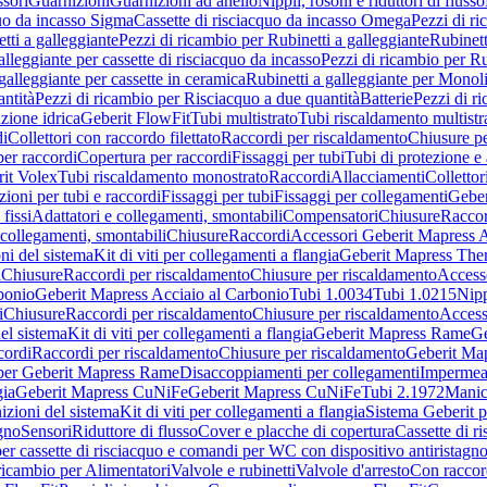
sori
Guarnizioni
Guarnizioni ad anello
Nippli, rosoni e riduttori di flusso
quo da incasso Sigma
Cassette di risciacquo da incasso Omega
Pezzi di r
tti a galleggiante
Pezzi di ricambio per Rubinetti a galleggiante
Rubinett
alleggiante per cassette di risciacquo da incasso
Pezzi di ricambio per Ru
galleggiante per cassette in ceramica
Rubinetti a galleggiante per Monol
ntità
Pezzi di ricambio per Risciacquo a due quantità
Batterie
Pezzi di r
ione idrica
Geberit FlowFit
Tubi multistrato
Tubi riscaldamento multistr
i
Collettori con raccordo filettato
Raccordi per riscaldamento
Chiusure pe
per raccordi
Copertura per raccordi
Fissaggi per tubi
Tubi di protezione e 
it Volex
Tubi riscaldamento monostrato
Raccordi
Allacciamenti
Collettor
ioni per tubi e raccordi
Fissaggi per tubi
Fissaggi per collegamenti
Geber
 fissi
Adattatori e collegamenti, smontabili
Compensatori
Chiusure
Raccor
 collegamenti, smontabili
Chiusure
Raccordi
Accessori Geberit Mapress 
ni del sistema
Kit di viti per collegamenti a flangia
Geberit Mapress The
i
Chiusure
Raccordi per riscaldamento
Chiusure per riscaldamento
Access
bonio
Geberit Mapress Acciaio al Carbonio
Tubi 1.0034
Tubi 1.0215
Nipp
i
Chiusure
Raccordi per riscaldamento
Chiusure per riscaldamento
Access
el sistema
Kit di viti per collegamenti a flangia
Geberit Mapress Rame
Ge
cordi
Raccordi per riscaldamento
Chiusure per riscaldamento
Geberit Ma
per Geberit Mapress Rame
Disaccoppiamenti per collegamenti
Impermeab
gia
Geberit Mapress CuNiFe
Geberit Mapress CuNiFe
Tubi 2.1972
Manic
izioni del sistema
Kit di viti per collegamenti a flangia
Sistema Geberit p
agno
Sensori
Riduttore di flusso
Cover e placche di copertura
Cassette di r
er cassette di risciacquo e comandi per WC con dispositivo antiristagn
ricambio per Alimentatori
Valvole e rubinetti
Valvole d'arresto
Con raccor