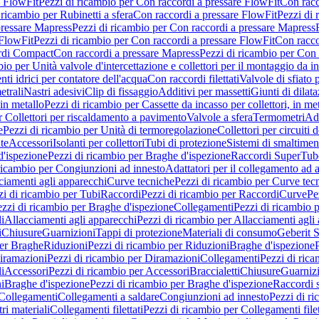
e FlowFit
Pezzi di ricambio per Con raccordi a pressare FlowFit
Con racc
 ricambio per Rubinetti a sfera
Con raccordi a pressare FlowFit
Pezzi di 
pressare Mapress
Pezzi di ricambio per Con raccordi a pressare Mapress
 FlowFit
Pezzi di ricambio per Con raccordi a pressare FlowFit
Con racco
ordi Compact
Con raccordi a pressare Mapress
Pezzi di ricambio per Con 
io per Unità valvole d'intercettazione e collettori per il montaggio da i
ti idrici per contatore dell'acqua
Con raccordi filettati
Valvole di sfiato 
etrali
Nastri adesivi
Clip di fissaggio
Additivi per massetti
Giunti di dilat
 in metallo
Pezzi di ricambio per Cassette da incasso per collettori, in me
r Collettori per riscaldamento a pavimento
Valvole a sfera
Termometri
Ada
e
Pezzi di ricambio per Unità di termoregolazione
Collettori per circuiti d
te
Accessori
Isolanti per collettori
Tubi di protezione
Sistemi di smaltiment
d'ispezione
Pezzi di ricambio per Braghe d'ispezione
Raccordi SuperTub
ricambio per Congiunzioni ad innesto
Adattatori per il collegamento ad al
ciamenti agli apparecchi
Curve tecniche
Pezzi di ricambio per Curve tec
zi di ricambio per Tubi
Raccordi
Pezzi di ricambio per Raccordi
Curve
Pe
zzi di ricambio per Braghe d'ispezione
Collegamenti
Pezzi di ricambio 
li
Allacciamenti agli apparecchi
Pezzi di ricambio per Allacciamenti agli
i
Chiusure
Guarnizioni
Tappi di protezione
Materiali di consumo
Geberit S
per Braghe
Riduzioni
Pezzi di ricambio per Riduzioni
Braghe d'ispezione
iramazioni
Pezzi di ricambio per Diramazioni
Collegamenti
Pezzi di ric
li
Accessori
Pezzi di ricambio per Accessori
Braccialetti
Chiusure
Guarniz
i
Braghe d'ispezione
Pezzi di ricambio per Braghe d'ispezione
Raccordi s
 Collegamenti
Collegamenti a saldare
Congiunzioni ad innesto
Pezzi di r
ri materiali
Collegamenti filettati
Pezzi di ricambio per Collegamenti filet