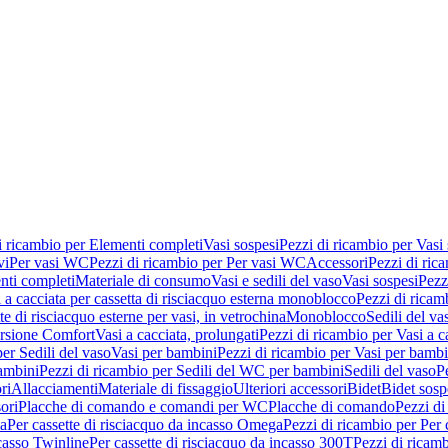
i ricambio per Elementi completi
Vasi sospesi
Pezzi di ricambio per Vasi
vi
Per vasi WC
Pezzi di ricambio per Per vasi WC
Accessori
Pezzi di ric
nti completi
Materiale di consumo
Vasi e sedili del vaso
Vasi sospesi
Pezz
 a cacciata per cassetta di risciacquo esterna monoblocco
Pezzi di ricamb
te di risciacquo esterne per vasi, in vetrochina
Monoblocco
Sedili del va
ersione Comfort
Vasi a cacciata, prolungati
Pezzi di ricambio per Vasi a c
er Sedili del vaso
Vasi per bambini
Pezzi di ricambio per Vasi per bambi
ambini
Pezzi di ricambio per Sedili del WC per bambini
Sedili del vaso
P
ri
Allacciamenti
Materiale di fissaggio
Ulteriori accessori
Bidet
Bidet sosp
ori
Placche di comando e comandi per WC
Placche di comando
Pezzi di
ma
Per cassette di risciacquo da incasso Omega
Pezzi di ricambio per Per
ncasso Twinline
Per cassette di risciacquo da incasso 300T
Pezzi di ricamb