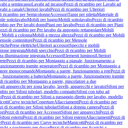
vabi a semincasso
Lavabi ad incasso
Pezzi di ricambio per Lavabi ad
vabi a canale
Ulteriori lavabi
Pezzi di ricambio per Ulteriori
di ricambio per Semicolonne
Accessori
Tappi per piletta
Materiale di
ile sottolavabo
Mobili per bagno
Mobili sottolavabo
Pezzi di ricambio
ambio per Per lavabi doppi
Piani per lavabo
Pezzi di ricambio per Piani
ezzi di ricambio per Per lavabo da appoggio rettangolare
Mobili
r Mobili a colonna
Mobili a mezza altezza
Pezzi di ricambio per Mobili
nsole contenitore
Pezzi di ricambio per Mensole
tiche
Prese elettriche
Ulteriori accessori
Specchi e mobili
zione integrata
Mobili specchio
Pezzi di ricambio per Mobili
za illuminazione integrata
Accessori
Elementi luminosi
Ulteriori
rete
Pezzi di ricambio per Montaggio a pianale, funzionamento a
funzionamento tramite generatore
Pezzi di ricambio per Montaggio a
elatore monocomando
Montaggio a parete, funzionamento a rete
Pezzi di
, funzionamento a batteria
Montaggio a parete, funzionamento tramite
di ricambio per Montaggio a parete, miscelatore a due
gli apparecchi per zona lavabo, lavelli, apparecchi e lavatoi
Sifoni per
ambio per Sifoni tubolari, modello compatto
Sifoni con tubo ad
o
Pezzi di ricambio per Sifoni a passaggio diretto per lavabo, modello
cotti
Curve tecniche
Coperture
Allacciamenti
Pezzi di ricambio per
zi di ricambio per Sifoni tubolari
Sifoni a doppia camera
Pezzi di
ori
Pezzi di ricambio per Accessori
Sifoni per apparecchi
Pezzi di
Sifoni esterni
Pezzi di ricambio per Sifoni esterni
Allacciamenti
Pezzi di
e
Pezzi di ricambio per Curve tecniche
Manicotti
Pezzi di ricambio per
richi a pavimento per docce
Pezzi di ricambio per Scarichi a