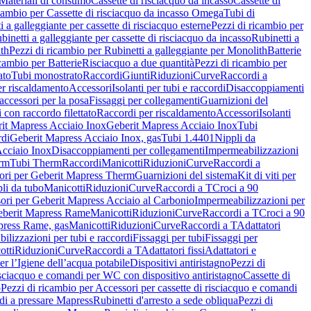
Materiali di consumo
Cassette di risciacquo da incasso
Cassette di
icambio per Cassette di risciacquo da incasso Omega
Tubi di
i a galleggiante per cassette di risciacquo esterne
Pezzi di ricambio per
binetti a galleggiante per cassette di risciacquo da incasso
Rubinetti a
ith
Pezzi di ricambio per Rubinetti a galleggiante per Monolith
Batterie
icambio per Batterie
Risciacquo a due quantità
Pezzi di ricambio per
ato
Tubi monostrato
Raccordi
Giunti
Riduzioni
Curve
Raccordi a
r riscaldamento
Accessori
Isolanti per tubi e raccordi
Disaccoppiamenti
accessori per la posa
Fissaggi per collegamenti
Guarnizioni del
i con raccordo filettato
Raccordi per riscaldamento
Accessori
Isolanti
it Mapress Acciaio Inox
Geberit Mapress Acciaio Inox
Tubi
di
Geberit Mapress Acciaio Inox, gas
Tubi 1.4401
Nippli da
Acciaio Inox
Disaccoppiamenti per collegamenti
Impermeabilizzazioni
rm
Tubi Therm
Raccordi
Manicotti
Riduzioni
Curve
Raccordi a
ori per Geberit Mapress Therm
Guarnizioni del sistema
Kit di viti per
li da tubo
Manicotti
Riduzioni
Curve
Raccordi a T
Croci a 90
ori per Geberit Mapress Acciaio al Carbonio
Impermeabilizzazioni per
berit Mapress Rame
Manicotti
Riduzioni
Curve
Raccordi a T
Croci a 90
press Rame, gas
Manicotti
Riduzioni
Curve
Raccordi a T
Adattatori
ilizzazioni per tubi e raccordi
Fissaggi per tubi
Fissaggi per
otti
Riduzioni
Curve
Raccordi a T
Adattatori fissi
Adattatori e
er l’Igiene dell’acqua potabile
Dispositivi antiristagno
Pezzi di
isciacquo e comandi per WC con dispositivo antiristagno
Cassette di
o
Pezzi di ricambio per Accessori per cassette di risciacquo e comandi
di a pressare Mapress
Rubinetti d'arresto a sede obliqua
Pezzi di