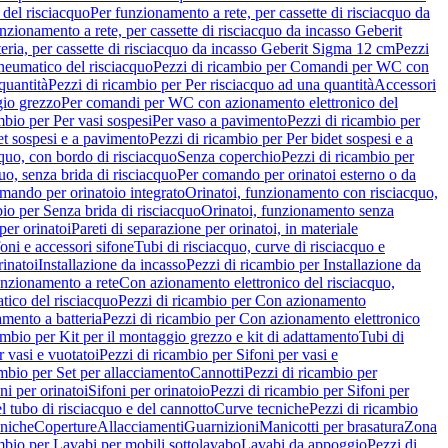
del risciacquo
Per funzionamento a rete, per cassette di risciacquo da
nzionamento a rete, per cassette di risciacquo da incasso Geberit
eria, per cassette di risciacquo da incasso Geberit Sigma 12 cm
Pezzi
umatico del risciacquo
Pezzi di ricambio per Comandi per WC con
quantità
Pezzi di ricambio per Per risciacquo ad una quantità
Accessori
gio grezzo
Per comandi per WC con azionamento elettronico del
mbio per Per vasi sospesi
Per vaso a pavimento
Pezzi di ricambio per
et sospesi e a pavimento
Pezzi di ricambio per Per bidet sospesi e a
quo, con bordo di risciacquo
Senza coperchio
Pezzi di ricambio per
uo, senza brida di risciacquo
Per comando per orinatoi esterno o da
mando per orinatoio integrato
Orinatoi, funzionamento con risciacquo,
bio per Senza brida di risciacquo
Orinatoi, funzionamento senza
per orinatoi
Pareti di separazione per orinatoi, in materiale
foni e accessori sifone
Tubi di risciacquo, curve di risciacquo e
inatoi
Installazione da incasso
Pezzi di ricambio per Installazione da
unzionamento a rete
Con azionamento elettronico del risciacquo,
ico del risciacquo
Pezzi di ricambio per Con azionamento
mento a batteria
Pezzi di ricambio per Con azionamento elettronico
ambio per Kit per il montaggio grezzo e kit di adattamento
Tubi di
r vasi e vuotatoi
Pezzi di ricambio per Sifoni per vasi e
ambio per Set per allacciamento
Cannotti
Pezzi di ricambio per
ni per orinatoi
Sifoni per orinatoio
Pezzi di ricambio per Sifoni per
l tubo di risciacquo e del cannotto
Curve tecniche
Pezzi di ricambio
cniche
Coperture
Allacciamenti
Guarnizioni
Manicotti per brasatura
Zona
mbio per Lavabi per mobili sottolavabo
Lavabi da appoggio
Pezzi di