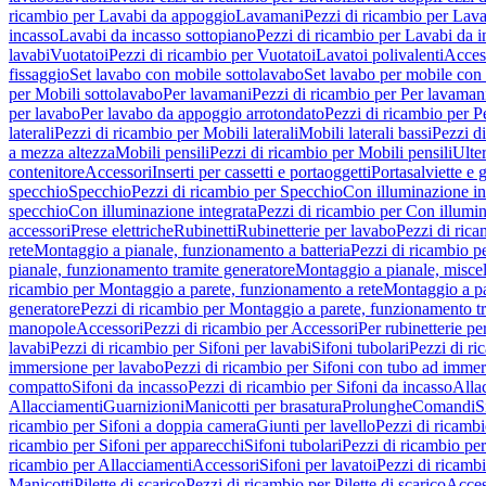
ricambio per Lavabi da appoggio
Lavamani
Pezzi di ricambio per Lav
incasso
Lavabi da incasso sottopiano
Pezzi di ricambio per Lavabi da i
lavabi
Vuotatoi
Pezzi di ricambio per Vuotatoi
Lavatoi polivalenti
Acces
fissaggio
Set lavabo con mobile sottolavabo
Set lavabo per mobile con
per Mobili sottolavabo
Per lavamani
Pezzi di ricambio per Per lavaman
per lavabo
Per lavabo da appoggio arrotondato
Pezzi di ricambio per P
laterali
Pezzi di ricambio per Mobili laterali
Mobili laterali bassi
Pezzi di
a mezza altezza
Mobili pensili
Pezzi di ricambio per Mobili pensili
Ulte
contenitore
Accessori
Inserti per cassetti e portaoggetti
Portasalviette e 
specchio
Specchio
Pezzi di ricambio per Specchio
Con illuminazione in
specchio
Con illuminazione integrata
Pezzi di ricambio per Con illumin
accessori
Prese elettriche
Rubinetti
Rubinetterie per lavabo
Pezzi di rica
rete
Montaggio a pianale, funzionamento a batteria
Pezzi di ricambio p
pianale, funzionamento tramite generatore
Montaggio a pianale, misc
ricambio per Montaggio a parete, funzionamento a rete
Montaggio a pa
generatore
Pezzi di ricambio per Montaggio a parete, funzionamento t
manopole
Accessori
Pezzi di ricambio per Accessori
Per rubinetterie pe
lavabi
Pezzi di ricambio per Sifoni per lavabi
Sifoni tubolari
Pezzi di ri
immersione per lavabo
Pezzi di ricambio per Sifoni con tubo ad immer
compatto
Sifoni da incasso
Pezzi di ricambio per Sifoni da incasso
Alla
Allacciamenti
Guarnizioni
Manicotti per brasatura
Prolunghe
Comandi
S
ricambio per Sifoni a doppia camera
Giunti per lavello
Pezzi di ricambi
ricambio per Sifoni per apparecchi
Sifoni tubolari
Pezzi di ricambio per
ricambio per Allacciamenti
Accessori
Sifoni per lavatoi
Pezzi di ricambi
Manicotti
Pilette di scarico
Pezzi di ricambio per Pilette di scarico
Acces