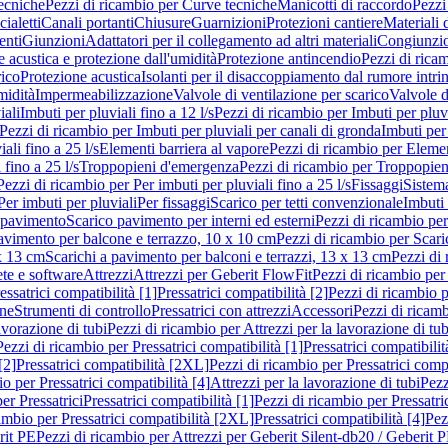
ecniche
Pezzi di ricambio per Curve tecniche
Manicotti di raccordo
Pezzi
ialetti
Canali portanti
Chiusure
Guarnizioni
Protezioni cantiere
Materiali
nti
Giunzioni
Adattatori per il collegamento ad altri materiali
Congiunzio
 acustica e protezione dall'umidità
Protezione antincendio
Pezzi di rica
rico
Protezione acustica
Isolanti per il disaccoppiamento dal rumore intri
midità
Impermeabilizzazione
Valvole di ventilazione per scarico
Valvole d
iali
Imbuti per pluviali fino a 12 l/s
Pezzi di ricambio per Imbuti per pluvi
Pezzi di ricambio per Imbuti per pluviali per canali di gronda
Imbuti per 
ali fino a 25 l/s
Elementi barriera al vapore
Pezzi di ricambio per Elemen
 fino a 25 l/s
Troppopieni d'emergenza
Pezzi di ricambio per Troppopie
Pezzi di ricambio per Per imbuti per pluviali fino a 25 l/s
Fissaggi
Sistem
Per imbuti per pluviali
Per fissaggi
Scarico per tetti convenzionale
Imbuti 
 pavimento
Scarico pavimento per interni ed esterni
Pezzi di ricambio per
pavimento per balcone e terrazzo, 10 x 10 cm
Pezzi di ricambio per Scari
x 13 cm
Scarichi a pavimento per balconi e terrazzi, 13 x 13 cm
Pezzi di 
ete e software
Attrezzi
Attrezzi per Geberit FlowFit
Pezzi di ricambio per
ssatrici compatibilità [1]
Pressatrici compatibilità [2]
Pezzi di ricambio p
one
Strumenti di controllo
Pressatrici con attrezzi
Accessori
Pezzi di ricam
avorazione di tubi
Pezzi di ricambio per Attrezzi per la lavorazione di tub
Pezzi di ricambio per Pressatrici compatibilità [1]
Pressatrici compatibilit
[2]
Pressatrici compatibilità [2XL]
Pezzi di ricambio per Pressatrici comp
o per Pressatrici compatibilità [4]
Attrezzi per la lavorazione di tubi
Pezz
er Pressatrici
Pressatrici compatibilità [1]
Pezzi di ricambio per Pressatric
ambio per Pressatrici compatibilità [2XL]
Pressatrici compatibilità [4]
Pez
rit PE
Pezzi di ricambio per Attrezzi per Geberit Silent-db20 / Geberit 