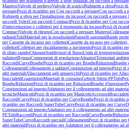
ricambio per Rubinetti d'arresto a sede obliqua
Con raccordi a pressar
Mapress
Valvole di prelievo
Valvole di scarico
Rubinetti a sfera
Pezzi di
pressare
Pezzi di ricambio per Con raccordi a pressare
Con raccordi a 
Rubinetti a sfera per l'installazione da incasso
Con raccordi a pressare
raccordi Volex
Con raccordi Compact
Pezzi di ricambio per Con racc
d'intercettazione e collettori per il montaggio da incasso
Pezzi di ricamb
Compact
Valvole di ritegno
Con raccordi a pressare Mapress
Collegamen
radianti
Tubi
Materiali per la posa
Isolanti
Pannelli sagomati
Bande perim
per Cassette da incasso per collettori
Cassette da incasso per collettori,
collettori
Collettori per riscaldamento a pavimento
Pezzi di ricambio pe
di sfiato rapido
Chiusure
Suddivisori di flusso
Unità di termoregolazion
radiatori
Bypass
Componenti di regolazione
Attuatori
Termostati ambien
Raccordi
Curve
Braghe
Pezzi di ricambio per Braghe
Riduzioni
Braghe 
Collegamenti
Collegamenti a saldare
Congiunzioni ad innesto
Pezzi di 
altri materiali
Allacciamenti agli apparecchi
Pezzi di ricambio per Allac
braccialetti
Guarnizioni
Materiali di consumo
Geberit Silent-PP
Tubi
Pez
Braghe
Riduzioni
Pezzi di ricambio per Riduzioni
Braghe d'ispezione
Pe
Congiunzioni ad innesto
Adattatori per il collegamento ad altri materia
tecniche
Manicotti
Pezzi di ricambio per Manicotti
Accessori
Braccialett
Raccordi
Curve
Pezzi di ricambio per Curve
Braghe
Pezzi di ricambio 
ricambio per Raccordi SuperTube
Curve
Pezzi di ricambio per Curve
D
Congiunzioni ad innesto
Adattatori per il collegamento ad altri materia
PE
Tubi
Raccordi
Pezzi di ricambio per Raccordi
Curve
Braghe
Riduzion
SuperTube
Curve
Raccordi speciali
Collegamenti
Pezzi di ricambio per
altri materiali
Pezzi di ricambio per Adattatori per il collegamento ad alt