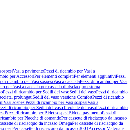
 sospesi
Vasi a pavimento
Pezzi di ricambio per Vasi a
ambio per Accessori
Per elementi completi
Per elementi aggiuntivi
Pezzi
i di ricambio per Vasi sospesi
Vasi a cacciata
Pezzi di ricambio per Vasi
io per Vasi a cacciata per cassetta di risciacquo esterna
so
Pezzi di ricambio per Sedili del vaso
Sedili del vaso
Pezzi di ricambio
acciata, prolungati
Sedili del vaso versione Comfort
Pezzi di ricambio
ni
Vasi sospesi
Pezzi di ricambio per Vasi sospesi
Vasi a
ezzi di ricambio per Sedili del vaso
Tavolette del vaso
Pezzi di ricambio
esi
Pezzi di ricambio per Bidet sospesi
Bidet a pavimento
Pezzi di
 ricambio per Placche di comando
Per cassette di risciacquo da incasso
 cassette di risciacquo da incasso Omega
Per cassette di risciacquo da
io per Per cassette di risciacquo da incasso 300T
Accessori
Materiale