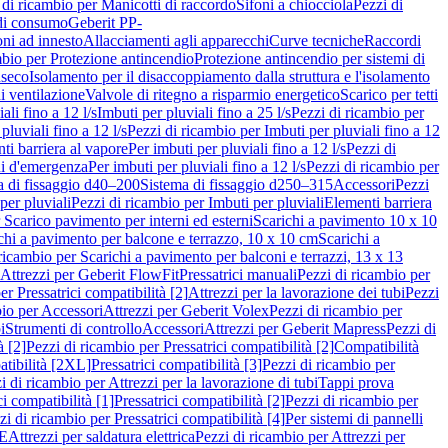
 di ricambio per Manicotti di raccordo
Sifoni a chiocciola
Pezzi di
 di consumo
Geberit PP-
ni ad innesto
Allacciamenti agli apparecchi
Curve tecniche
Raccordi
mbio per Protezione antincendio
Protezione antincendio per sistemi di
nseco
Isolamento per il disaccoppiamento dalla struttura e l'isolamento
i ventilazione
Valvole di ritegno a risparmio energetico
Scarico per tetti
ali fino a 12 l/s
Imbuti per pluviali fino a 25 l/s
Pezzi di ricambio per
pluviali fino a 12 l/s
Pezzi di ricambio per Imbuti per pluviali fino a 12
ti barriera al vapore
Per imbuti per pluviali fino a 12 l/s
Pezzi di
ni d'emergenza
Per imbuti per pluviali fino a 12 l/s
Pezzi di ricambio per
a di fissaggio d40–200
Sistema di fissaggio d250–315
Accessori
Pezzi
per pluviali
Pezzi di ricambio per Imbuti per pluviali
Elementi barriera
 Scarico pavimento per interni ed esterni
Scarichi a pavimento 10 x 10
chi a pavimento per balcone e terrazzo, 10 x 10 cm
Scarichi a
ricambio per Scarichi a pavimento per balconi e terrazzi, 13 x 13
 Attrezzi per Geberit FlowFit
Pressatrici manuali
Pezzi di ricambio per
er Pressatrici compatibilità [2]
Attrezzi per la lavorazione dei tubi
Pezzi
bio per Accessori
Attrezzi per Geberit Volex
Pezzi di ricambio per
i
Strumenti di controllo
Accessori
Attrezzi per Geberit Mapress
Pezzi di
à [2]
Pezzi di ricambio per Pressatrici compatibilità [2]
Compatibilità
atibilità [2XL]
Pressatrici compatibilità [3]
Pezzi di ricambio per
i di ricambio per Attrezzi per la lavorazione di tubi
Tappi prova
i compatibilità [1]
Pressatrici compatibilità [2]
Pezzi di ricambio per
zi di ricambio per Pressatrici compatibilità [4]
Per sistemi di pannelli
PE
Attrezzi per saldatura elettrica
Pezzi di ricambio per Attrezzi per