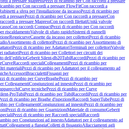
ordi a pressare Mapress
Pezzi di ricambio per Con raccordi a pressare
ricambio per Con raccordi a pressare FlowFit
Con raccordi a
Rubinetti a sfera per l'installazione da incasso
Pezzi di ricambio per
rdi a pressare
Pezzi di ricambio per Con raccordi a pressare
Con
raccordi a pressare Mapress
Con raccordi filettati
Unità valvole
ncasso
Con raccordi Compact
Pezzi di ricambio per Con raccordi
per riscaldamento
Valvole di sfiato rapido
Sistemi di pannelli
azione
Reggicurve
Cassette da incasso per collettori
Pezzi di ricambio
tallo
Assortimento di collettori
Pezzi di ricambio per Assortimento di
ttatori
Pezzi di ricambio per Adattatori
Terminali per collettori
Valvole
ei radiatori
Pezzi di ricambio per Collettori per circuiti dei
o dell’edificio
Geberit Silent-db20
Tubi
Raccordi
Pezzi di ricambio per
e
Curve
Raccordi speciali
Collegamenti
Pezzi di ricambio per
tri materiali
Pezzi di ricambio per Adattatori per il collegamento ad
niche
Accessori
Braccialetti
Fissaggi per
zzi di ricambio per Curve
Braghe
Pezzi di ricambio per
per Collegamenti
Congiunzioni ad innesto
Pezzi di ricambio per
 apparecchi
Curve tecniche
Pezzi di ricambio per Curve
ilent-Pro
Tubi
Pezzi di ricambio per Tubi
Raccordi
Pezzi di ricambio per
Pezzi di ricambio per Braghe d'ispezione
Raccordi SuperTube
Pezzi di
ambio per Collegamenti
Congiunzioni ad innesto
Pezzi di ricambio per
ioni
Pezzi di ricambio per Guarnizioni
Materiale di consumo
Geberit
peciali
Pezzi di ricambio per Raccordi speciali
Raccordi
icambio per Congiunzioni ad innesto
Adattatori per il collegamento ad
tati
Collegamenti a flangia
Colletti di fissaggio
Allacciamenti agli