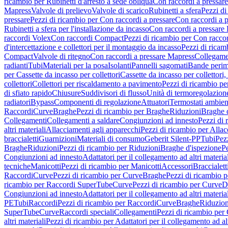
ricambio per Rubinetti d'arresto a sede obliqua
Con raccordi a pressar
Mapress
Valvole di prelievo
Valvole di scarico
Rubinetti a sfera
Pezzi di
pressare
Pezzi di ricambio per Con raccordi a pressare
Con raccordi a 
Rubinetti a sfera per l'installazione da incasso
Con raccordi a pressare
raccordi Volex
Con raccordi Compact
Pezzi di ricambio per Con racc
d'intercettazione e collettori per il montaggio da incasso
Pezzi di ricamb
Compact
Valvole di ritegno
Con raccordi a pressare Mapress
Collegamen
radianti
Tubi
Materiali per la posa
Isolanti
Pannelli sagomati
Bande perim
per Cassette da incasso per collettori
Cassette da incasso per collettori,
collettori
Collettori per riscaldamento a pavimento
Pezzi di ricambio pe
di sfiato rapido
Chiusure
Suddivisori di flusso
Unità di termoregolazion
radiatori
Bypass
Componenti di regolazione
Attuatori
Termostati ambien
Raccordi
Curve
Braghe
Pezzi di ricambio per Braghe
Riduzioni
Braghe 
Collegamenti
Collegamenti a saldare
Congiunzioni ad innesto
Pezzi di 
altri materiali
Allacciamenti agli apparecchi
Pezzi di ricambio per Allac
braccialetti
Guarnizioni
Materiali di consumo
Geberit Silent-PP
Tubi
Pez
Braghe
Riduzioni
Pezzi di ricambio per Riduzioni
Braghe d'ispezione
Pe
Congiunzioni ad innesto
Adattatori per il collegamento ad altri materia
tecniche
Manicotti
Pezzi di ricambio per Manicotti
Accessori
Braccialett
Raccordi
Curve
Pezzi di ricambio per Curve
Braghe
Pezzi di ricambio 
ricambio per Raccordi SuperTube
Curve
Pezzi di ricambio per Curve
D
Congiunzioni ad innesto
Adattatori per il collegamento ad altri materia
PE
Tubi
Raccordi
Pezzi di ricambio per Raccordi
Curve
Braghe
Riduzion
SuperTube
Curve
Raccordi speciali
Collegamenti
Pezzi di ricambio per
altri materiali
Pezzi di ricambio per Adattatori per il collegamento ad alt