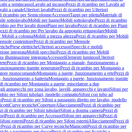
vabi a semincasso
Lavabi ad incasso
Pezzi di ricambio per Lavabi ad
vabi a canale
Ulteriori lavabi
Pezzi di ricambio per Ulteriori
di ricambio per Semicolonne
Accessori
Tappi per piletta
Materiale di
ile sottolavabo
Mobili per bagno
Mobili sottolavabo
Pezzi di ricambio
ambio per Per lavabi doppi
Piani per lavabo
Pezzi di ricambio per Piani
ezzi di ricambio per Per lavabo da appoggio rettangolare
Mobili
r Mobili a colonna
Mobili a mezza altezza
Pezzi di ricambio per Mobili
nsole contenitore
Pezzi di ricambio per Mensole
tiche
Prese elettriche
Ulteriori accessori
Specchi e mobili
zione integrata
Mobili specchio
Pezzi di ricambio per Mobili
za illuminazione integrata
Accessori
Elementi luminosi
Ulteriori
rete
Pezzi di ricambio per Montaggio a pianale, funzionamento a
funzionamento tramite generatore
Pezzi di ricambio per Montaggio a
elatore monocomando
Montaggio a parete, funzionamento a rete
Pezzi di
, funzionamento a batteria
Montaggio a parete, funzionamento tramite
di ricambio per Montaggio a parete, miscelatore a due
gli apparecchi per zona lavabo, lavelli, apparecchi e lavatoi
Sifoni per
ambio per Sifoni tubolari, modello compatto
Sifoni con tubo ad
o
Pezzi di ricambio per Sifoni a passaggio diretto per lavabo, modello
cotti
Curve tecniche
Coperture
Allacciamenti
Pezzi di ricambio per
zi di ricambio per Sifoni tubolari
Sifoni a doppia camera
Pezzi di
ori
Pezzi di ricambio per Accessori
Sifoni per apparecchi
Pezzi di
Sifoni esterni
Pezzi di ricambio per Sifoni esterni
Allacciamenti
Pezzi di
e
Pezzi di ricambio per Curve tecniche
Manicotti
Pezzi di ricambio per
richi a pavimento per docce
Pezzi di ricambio per Scarichi a