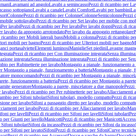
amani
Lavamani ad angolo
Lavabi a semincasso
Pezzi di ricambio per La
ncasso sottopiano
Lavabi a canale
Lavabi Comfort
Lavabi per bambini
La
sori
Colonne
Pezzi di ricambio per Colonne
Colonne
Semicolonne
Pezzi 
 mobile sottolavabo
Pezzi di ricambio per Set lavabo per mobile con mob
i
Per lavabi
Pezzi di ricambio per Per lavabi
Per lavabi doppi
Pezzi di ric
er lavabo da appoggio arrotondato
Per lavabo da appoggio rettangolare
P
 ricambio per Mobili laterali bassi
Mobili a colonna
Pezzi di ricambio pe
riori mobili per bagno
Pezzi di ricambio per Ulteriori mobili per bagno
Me
ganci portasalviette
Elementi luminosi
Maniglie
Set piedini
Lavagne magne
tegrata
Pezzi di ricambio per Con illuminazione integrata
Senza illumina
azione integrata
Senza illuminazione integrata
Pezzi di ricambio per Sen
mbio per Rubinetterie per lavabo
Montaggio a pianale, funzionamento a 
er Montaggio a pianale, funzionamento a batteria
Montaggio a pianale, 
elatore monocomando
Pezzi di ricambio per Montaggio a pianale, misc
rete, funzionamento a batteria
Pezzi di ricambio per Montaggio a parete
ramite generatore
Montaggio a parete, miscelatore a due manopole
Pezzi 
r lavabo
Pezzi di ricambio per Per rubinetterie per lavabo
Allacciamenti a
cambio per Sifoni tubolari
Sifoni tubolari, modello compatto
Pezzi di ric
sione per lavabo
Sifoni a passaggio diretto per lavabo, modello compatt
cciamenti per lavabo
Pezzi di ricambio per Allacciamenti per lavabo
Mani
ifoni per lavelli
Pezzi di ricambio per Sifoni per lavelli
Sifoni tubolari
Pez
o per Giunti per lavello
Manicotti
Pezzi di ricambio per Manicotti
Access
 Sifoni tubolari
Sifoni da incasso
Pezzi di ricambio per Sifoni da incasso
o per Sifoni per lavatoi
Sifoni
Pezzi di ricambio per Sifoni
Curve tecnich
sori
Pezzi di ricambio per Accessori
Docce e vasche da bagno
Docce
Sca