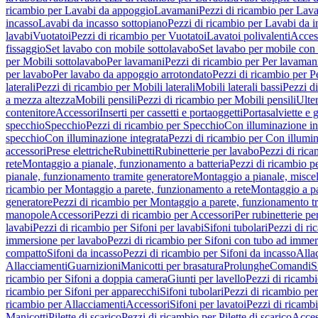
ricambio per Lavabi da appoggio
Lavamani
Pezzi di ricambio per Lav
incasso
Lavabi da incasso sottopiano
Pezzi di ricambio per Lavabi da i
lavabi
Vuotatoi
Pezzi di ricambio per Vuotatoi
Lavatoi polivalenti
Acces
fissaggio
Set lavabo con mobile sottolavabo
Set lavabo per mobile con
per Mobili sottolavabo
Per lavamani
Pezzi di ricambio per Per lavaman
per lavabo
Per lavabo da appoggio arrotondato
Pezzi di ricambio per P
laterali
Pezzi di ricambio per Mobili laterali
Mobili laterali bassi
Pezzi di
a mezza altezza
Mobili pensili
Pezzi di ricambio per Mobili pensili
Ulte
contenitore
Accessori
Inserti per cassetti e portaoggetti
Portasalviette e 
specchio
Specchio
Pezzi di ricambio per Specchio
Con illuminazione in
specchio
Con illuminazione integrata
Pezzi di ricambio per Con illumin
accessori
Prese elettriche
Rubinetti
Rubinetterie per lavabo
Pezzi di rica
rete
Montaggio a pianale, funzionamento a batteria
Pezzi di ricambio p
pianale, funzionamento tramite generatore
Montaggio a pianale, misc
ricambio per Montaggio a parete, funzionamento a rete
Montaggio a pa
generatore
Pezzi di ricambio per Montaggio a parete, funzionamento t
manopole
Accessori
Pezzi di ricambio per Accessori
Per rubinetterie pe
lavabi
Pezzi di ricambio per Sifoni per lavabi
Sifoni tubolari
Pezzi di ri
immersione per lavabo
Pezzi di ricambio per Sifoni con tubo ad immer
compatto
Sifoni da incasso
Pezzi di ricambio per Sifoni da incasso
Alla
Allacciamenti
Guarnizioni
Manicotti per brasatura
Prolunghe
Comandi
S
ricambio per Sifoni a doppia camera
Giunti per lavello
Pezzi di ricambi
ricambio per Sifoni per apparecchi
Sifoni tubolari
Pezzi di ricambio per
ricambio per Allacciamenti
Accessori
Sifoni per lavatoi
Pezzi di ricambi
Manicotti
Pilette di scarico
Pezzi di ricambio per Pilette di scarico
Acces