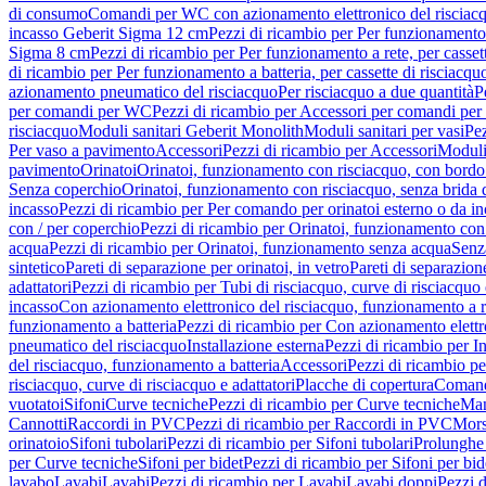
di consumo
Comandi per WC con azionamento elettronico del risciac
incasso Geberit Sigma 12 cm
Pezzi di ricambio per Per funzionamento 
Sigma 8 cm
Pezzi di ricambio per Per funzionamento a rete, per casse
di ricambio per Per funzionamento a batteria, per cassette di risciac
azionamento pneumatico del risciacquo
Per risciacquo a due quantità
P
per comandi per WC
Pezzi di ricambio per Accessori per comandi pe
risciacquo
Moduli sanitari Geberit Monolith
Moduli sanitari per vasi
Pez
Per vaso a pavimento
Accessori
Pezzi di ricambio per Accessori
Moduli 
pavimento
Orinatoi
Orinatoi, funzionamento con risciacquo, con bordo 
Senza coperchio
Orinatoi, funzionamento con risciacquo, senza brida d
incasso
Pezzi di ricambio per Per comando per orinatoi esterno o da i
con / per coperchio
Pezzi di ricambio per Orinatoi, funzionamento con 
acqua
Pezzi di ricambio per Orinatoi, funzionamento senza acqua
Senz
sintetico
Pareti di separazione per orinatoi, in vetro
Pareti di separazion
adattatori
Pezzi di ricambio per Tubi di risciacquo, curve di risciacquo 
incasso
Con azionamento elettronico del risciacquo, funzionamento a r
funzionamento a batteria
Pezzi di ricambio per Con azionamento elettr
pneumatico del risciacquo
Installazione esterna
Pezzi di ricambio per In
del risciacquo, funzionamento a batteria
Accessori
Pezzi di ricambio pe
risciacquo, curve di risciacquo e adattatori
Placche di copertura
Comand
vuotatoi
Sifoni
Curve tecniche
Pezzi di ricambio per Curve tecniche
Man
Cannotti
Raccordi in PVC
Pezzi di ricambio per Raccordi in PVC
Mors
orinatoio
Sifoni tubolari
Pezzi di ricambio per Sifoni tubolari
Prolunghe 
per Curve tecniche
Sifoni per bidet
Pezzi di ricambio per Sifoni per bid
lavabo
Lavabi
Lavabi
Pezzi di ricambio per Lavabi
Lavabi doppi
Pezzi 