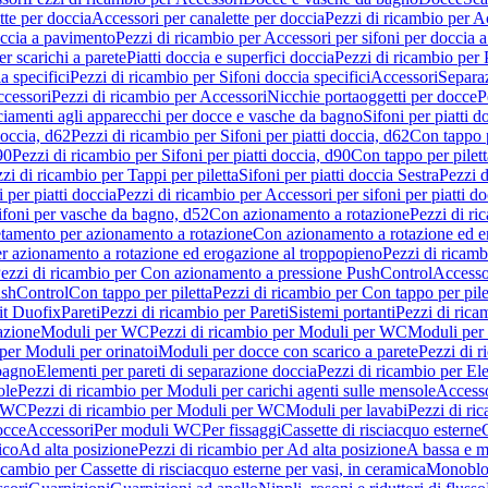
tte per doccia
Accessori per canalette per doccia
Pezzi di ricambio per Ac
occia a pavimento
Pezzi di ricambio per Accessori per sifoni per doccia 
r scarichi a parete
Piatti doccia e superfici doccia
Pezzi di ricambio per P
a specifici
Pezzi di ricambio per Sifoni doccia specifici
Accessori
Separa
cessori
Pezzi di ricambio per Accessori
Nicchie portaoggetti per docce
P
ciamenti agli apparecchi per docce e vasche da bagno
Sifoni per piatti d
doccia, d62
Pezzi di ricambio per Sifoni per piatti doccia, d62
Con tappo p
90
Pezzi di ricambio per Sifoni per piatti doccia, d90
Con tappo per pilett
zi di ricambio per Tappi per piletta
Sifoni per piatti doccia Sestra
Pezzi d
 per piatti doccia
Pezzi di ricambio per Accessori per sifoni per piatti do
ifoni per vasche da bagno, d52
Con azionamento a rotazione
Pezzi di r
etamento per azionamento a rotazione
Con azionamento a rotazione ed e
r azionamento a rotazione ed erogazione al troppopieno
Pezzi di ricam
ezzi di ricambio per Con azionamento a pressione PushControl
Accesso
ushControl
Con tappo per piletta
Pezzi di ricambio per Con tappo per pile
it Duofix
Pareti
Pezzi di ricambio per Pareti
Sistemi portanti
Pezzi di rica
azione
Moduli per WC
Pezzi di ricambio per Moduli per WC
Moduli per 
per Moduli per orinatoi
Moduli per docce con scarico a parete
Pezzi di r
 bagno
Elementi per pareti di separazione doccia
Pezzi di ricambio per Ele
ole
Pezzi di ricambio per Moduli per carichi agenti sulle mensole
Access
r WC
Pezzi di ricambio per Moduli per WC
Moduli per lavabi
Pezzi di ri
occe
Accessori
Per moduli WC
Per fissaggi
Cassette di risciacquo esterne
C
ico
Ad alta posizione
Pezzi di ricambio per Ad alta posizione
A bassa e m
icambio per Cassette di risciacquo esterne per vasi, in ceramica
Monoblo