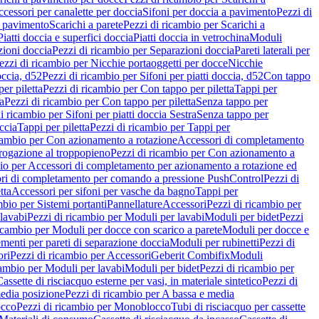
cessori per canalette per doccia
Sifoni per doccia a pavimento
Pezzi di
a pavimento
Scarichi a parete
Pezzi di ricambio per Scarichi a
iatti doccia e superfici doccia
Piatti doccia in vetrochina
Moduli
zioni doccia
Pezzi di ricambio per Separazioni doccia
Pareti laterali per
ezzi di ricambio per Nicchie portaoggetti per docce
Nicchie
occia, d52
Pezzi di ricambio per Sifoni per piatti doccia, d52
Con tappo
er piletta
Pezzi di ricambio per Con tappo per piletta
Tappi per
a
Pezzi di ricambio per Con tappo per piletta
Senza tappo per
i ricambio per Sifoni per piatti doccia Sestra
Senza tappo per
ccia
Tappi per piletta
Pezzi di ricambio per Tappi per
icambio per Con azionamento a rotazione
Accessori di completamento
rogazione al troppopieno
Pezzi di ricambio per Con azionamento a
bio per Accessori di completamento per azionamento a rotazione ed
ri di completamento per comando a pressione PushControl
Pezzi di
tta
Accessori per sifoni per vasche da bagno
Tappi per
mbio per Sistemi portanti
Pannellature
Accessori
Pezzi di ricambio per
lavabi
Pezzi di ricambio per Moduli per lavabi
Moduli per bidet
Pezzi
icambio per Moduli per docce con scarico a parete
Moduli per docce e
menti per pareti di separazione doccia
Moduli per rubinetti
Pezzi di
ori
Pezzi di ricambio per Accessori
Geberit Combifix
Moduli
cambio per Moduli per lavabi
Moduli per bidet
Pezzi di ricambio per
assette di risciacquo esterne per vasi, in materiale sintetico
Pezzi di
edia posizione
Pezzi di ricambio per A bassa e media
cco
Pezzi di ricambio per Monoblocco
Tubi di risciacquo per cassette