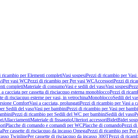
i ricambio per Elementi completi
Vasi sospesi
Pezzi di ricambio per Vasi
vi
Per vasi WC
Pezzi di ricambio per Per vasi WC
Accessori
Pezzi di ric
nti completi
Materiale di consumo
Vasi e sedili del vaso
Vasi sospesi
Pezz
 a cacciata per cassetta di risciacquo esterna monoblocco
Pezzi di ricamb
te di risciacquo esterne per vasi, in vetrochina
Monoblocco
Sedili del va
ersione Comfort
Vasi a cacciata, prolungati
Pezzi di ricambio per Vasi a c
er Sedili del vaso
Vasi per bambini
Pezzi di ricambio per Vasi per bambi
ambini
Pezzi di ricambio per Sedili del WC per bambini
Sedili del vaso
P
ri
Allacciamenti
Materiale di fissaggio
Ulteriori accessori
Bidet
Bidet sosp
ori
Placche di comando e comandi per WC
Placche di comando
Pezzi di
ma
Per cassette di risciacquo da incasso Omega
Pezzi di ricambio per Per
ncasso Twinline
Per cassette di risciacquo da incasso 300T
Pezzi di ricamb