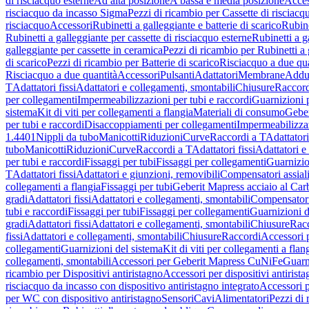
di risciacquo esterne
Ad alta posizione
A bassa e media posizione
Acces
risciacquo da incasso Sigma
Pezzi di ricambio per Cassette di risciac
risciacquo
Accessori
Rubinetti a galleggiante e batterie di scarico
Rubine
Rubinetti a galleggiante per cassette di risciacquo esterne
Rubinetti a g
galleggiante per cassette in ceramica
Pezzi di ricambio per Rubinetti a 
di scarico
Pezzi di ricambio per Batterie di scarico
Risciacquo a due qua
Risciacquo a due quantità
Accessori
Pulsanti
Adattatori
Membrane
Adduz
T
Adattatori fissi
Adattatori e collegamenti, smontabili
Chiusure
Raccord
per collegamenti
Impermeabilizzazioni per tubi e raccordi
Guarnizioni 
sistema
Kit di viti per collegamenti a flangia
Materiali di consumo
Geber
per tubi e raccordi
Disaccoppiamenti per collegamenti
Impermeabilizzaz
1.4401
Nippli da tubo
Manicotti
Riduzioni
Curve
Raccordi a T
Adattatori
tubo
Manicotti
Riduzioni
Curve
Raccordi a T
Adattatori fissi
Adattatori e
per tubi e raccordi
Fissaggi per tubi
Fissaggi per collegamenti
Guarnizio
T
Adattatori fissi
Adattatori e giunzioni, removibili
Compensatori assial
collegamenti a flangia
Fissaggi per tubi
Geberit Mapress acciaio al Car
gradi
Adattatori fissi
Adattatori e collegamenti, smontabili
Compensator
tubi e raccordi
Fissaggi per tubi
Fissaggi per collegamenti
Guarnizioni d
gradi
Adattatori fissi
Adattatori e collegamenti, smontabili
Chiusure
Rac
fissi
Adattatori e collegamenti, smontabili
Chiusure
Raccordi
Accessori 
collegamenti
Guarnizioni del sistema
Kit di viti per collegamenti a flan
collegamenti, smontabili
Accessori per Geberit Mapress CuNiFe
Guarn
ricambio per Dispositivi antiristagno
Accessori per dispositivi antirist
risciacquo da incasso con dispositivo antiristagno integrato
Accessori p
per WC con dispositivo antiristagno
Sensori
Cavi
Alimentatori
Pezzi di 