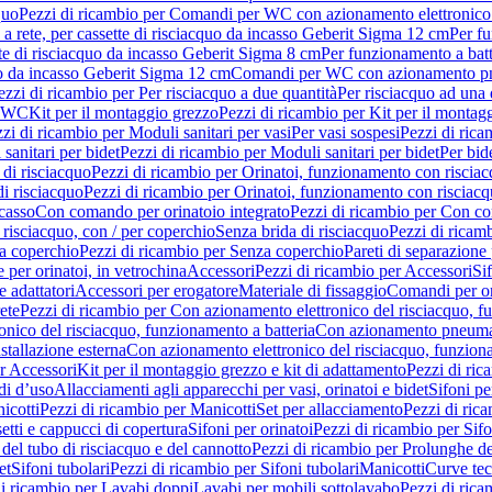
quo
Pezzi di ricambio per Comandi per WC con azionamento elettronico 
a rete, per cassette di risciacquo da incasso Geberit Sigma 12 cm
Per fu
tte di risciacquo da incasso Geberit Sigma 8 cm
Per funzionamento a batt
quo da incasso Geberit Sigma 12 cm
Comandi per WC con azionamento pne
ezzi di ricambio per Per risciacquo a due quantità
Per risciacquo ad una 
r WC
Kit per il montaggio grezzo
Pezzi di ricambio per Kit per il montag
zi di ricambio per Moduli sanitari per vasi
Per vasi sospesi
Pezzi di rica
sanitari per bidet
Pezzi di ricambio per Moduli sanitari per bidet
Per bid
di risciacquo
Pezzi di ricambio per Orinatoi, funzionamento con risciac
i risciacquo
Pezzi di ricambio per Orinatoi, funzionamento con risciacq
ncasso
Con comando per orinatoio integrato
Pezzi di ricambio per Con co
risciacquo, con / per coperchio
Senza brida di risciacquo
Pezzi di ricam
a coperchio
Pezzi di ricambio per Senza coperchio
Pareti di separazione 
e per orinatoi, in vetrochina
Accessori
Pezzi di ricambio per Accessori
Si
e adattatori
Accessori per erogatore
Materiale di fissaggio
Comandi per or
ete
Pezzi di ricambio per Con azionamento elettronico del risciacquo, f
onico del risciacquo, funzionamento a batteria
Con azionamento pneumat
stallazione esterna
Con azionamento elettronico del risciacquo, funziona
r Accessori
Kit per il montaggio grezzo e kit di adattamento
Pezzi di ric
i d’uso
Allacciamenti agli apparecchi per vasi, orinatoi e bidet
Sifoni pe
icotti
Pezzi di ricambio per Manicotti
Set per allacciamento
Pezzi di ric
etti e cappucci di copertura
Sifoni per orinatoi
Pezzi di ricambio per Sifo
del tubo di risciacquo e del cannotto
Pezzi di ricambio per Prolunghe de
et
Sifoni tubolari
Pezzi di ricambio per Sifoni tubolari
Manicotti
Curve te
di ricambio per Lavabi doppi
Lavabi per mobili sottolavabo
Pezzi di rica