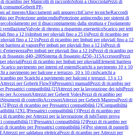
 di ricambio per Manicotti di raccordo
Sifoni a chiocciola
Pezzi di
 di consumo
Geberit PP-
ni ad innesto
Allacciamenti agli apparecchi
Curve tecniche
Raccordi
mbio per Protezione antincendio
Protezione antincendio per sistemi di
nseco
Isolamento per il disaccoppiamento dalla struttura e l'isolamento
i ventilazione
Valvole di ritegno a risparmio energetico
Scarico per tetti
ali fino a 12 l/s
Imbuti per pluviali fino a 25 l/s
Pezzi di ricambio per
pluviali fino a 12 l/s
Pezzi di ricambio per Imbuti per pluviali fino a 12
ti barriera al vapore
Per imbuti per pluviali fino a 12 l/s
Pezzi di
ni d'emergenza
Per imbuti per pluviali fino a 12 l/s
Pezzi di ricambio per
a di fissaggio d40–200
Sistema di fissaggio d250–315
Accessori
Pezzi
per pluviali
Pezzi di ricambio per Imbuti per pluviali
Elementi barriera
 Scarico pavimento per interni ed esterni
Scarichi a pavimento 10 x 10
chi a pavimento per balcone e terrazzo, 10 x 10 cm
Scarichi a
ricambio per Scarichi a pavimento per balconi e terrazzi, 13 x 13
 Attrezzi per Geberit FlowFit
Pressatrici manuali
Pezzi di ricambio per
er Pressatrici compatibilità [2]
Attrezzi per la lavorazione dei tubi
Pezzi
bio per Accessori
Attrezzi per Geberit Volex
Pezzi di ricambio per
i
Strumenti di controllo
Accessori
Attrezzi per Geberit Mapress
Pezzi di
à [2]
Pezzi di ricambio per Pressatrici compatibilità [2]
Compatibilità
atibilità [2XL]
Pressatrici compatibilità [3]
Pezzi di ricambio per
i di ricambio per Attrezzi per la lavorazione di tubi
Tappi prova
i compatibilità [1]
Pressatrici compatibilità [2]
Pezzi di ricambio per
zi di ricambio per Pressatrici compatibilità [4]
Per sistemi di pannelli
PE
Attrezzi per saldatura elettrica
Pezzi di ricambio per Attrezzi per