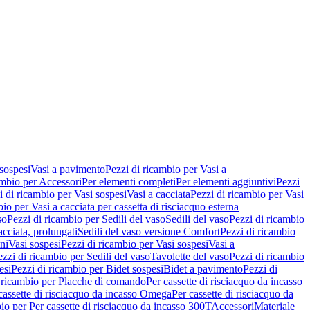
 sospesi
Vasi a pavimento
Pezzi di ricambio per Vasi a
ambio per Accessori
Per elementi completi
Per elementi aggiuntivi
Pezzi
i di ricambio per Vasi sospesi
Vasi a cacciata
Pezzi di ricambio per Vasi
io per Vasi a cacciata per cassetta di risciacquo esterna
so
Pezzi di ricambio per Sedili del vaso
Sedili del vaso
Pezzi di ricambio
acciata, prolungati
Sedili del vaso versione Comfort
Pezzi di ricambio
ni
Vasi sospesi
Pezzi di ricambio per Vasi sospesi
Vasi a
ezzi di ricambio per Sedili del vaso
Tavolette del vaso
Pezzi di ricambio
esi
Pezzi di ricambio per Bidet sospesi
Bidet a pavimento
Pezzi di
 ricambio per Placche di comando
Per cassette di risciacquo da incasso
 cassette di risciacquo da incasso Omega
Per cassette di risciacquo da
io per Per cassette di risciacquo da incasso 300T
Accessori
Materiale