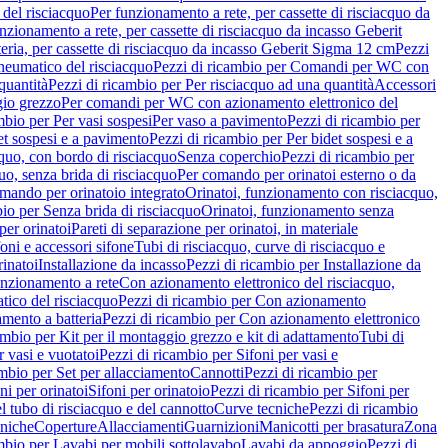
del risciacquo
Per funzionamento a rete, per cassette di risciacquo da
nzionamento a rete, per cassette di risciacquo da incasso Geberit
eria, per cassette di risciacquo da incasso Geberit Sigma 12 cm
Pezzi
umatico del risciacquo
Pezzi di ricambio per Comandi per WC con
quantità
Pezzi di ricambio per Per risciacquo ad una quantità
Accessori
gio grezzo
Per comandi per WC con azionamento elettronico del
mbio per Per vasi sospesi
Per vaso a pavimento
Pezzi di ricambio per
et sospesi e a pavimento
Pezzi di ricambio per Per bidet sospesi e a
quo, con bordo di risciacquo
Senza coperchio
Pezzi di ricambio per
uo, senza brida di risciacquo
Per comando per orinatoi esterno o da
mando per orinatoio integrato
Orinatoi, funzionamento con risciacquo,
bio per Senza brida di risciacquo
Orinatoi, funzionamento senza
per orinatoi
Pareti di separazione per orinatoi, in materiale
foni e accessori sifone
Tubi di risciacquo, curve di risciacquo e
inatoi
Installazione da incasso
Pezzi di ricambio per Installazione da
unzionamento a rete
Con azionamento elettronico del risciacquo,
ico del risciacquo
Pezzi di ricambio per Con azionamento
mento a batteria
Pezzi di ricambio per Con azionamento elettronico
ambio per Kit per il montaggio grezzo e kit di adattamento
Tubi di
r vasi e vuotatoi
Pezzi di ricambio per Sifoni per vasi e
ambio per Set per allacciamento
Cannotti
Pezzi di ricambio per
ni per orinatoi
Sifoni per orinatoio
Pezzi di ricambio per Sifoni per
l tubo di risciacquo e del cannotto
Curve tecniche
Pezzi di ricambio
cniche
Coperture
Allacciamenti
Guarnizioni
Manicotti per brasatura
Zona
mbio per Lavabi per mobili sottolavabo
Lavabi da appoggio
Pezzi di