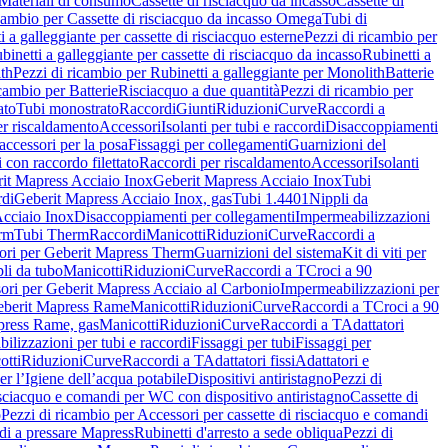
Materiali di consumo
Cassette di risciacquo da incasso
Cassette di
icambio per Cassette di risciacquo da incasso Omega
Tubi di
i a galleggiante per cassette di risciacquo esterne
Pezzi di ricambio per
binetti a galleggiante per cassette di risciacquo da incasso
Rubinetti a
ith
Pezzi di ricambio per Rubinetti a galleggiante per Monolith
Batterie
icambio per Batterie
Risciacquo a due quantità
Pezzi di ricambio per
ato
Tubi monostrato
Raccordi
Giunti
Riduzioni
Curve
Raccordi a
r riscaldamento
Accessori
Isolanti per tubi e raccordi
Disaccoppiamenti
accessori per la posa
Fissaggi per collegamenti
Guarnizioni del
i con raccordo filettato
Raccordi per riscaldamento
Accessori
Isolanti
it Mapress Acciaio Inox
Geberit Mapress Acciaio Inox
Tubi
di
Geberit Mapress Acciaio Inox, gas
Tubi 1.4401
Nippli da
Acciaio Inox
Disaccoppiamenti per collegamenti
Impermeabilizzazioni
rm
Tubi Therm
Raccordi
Manicotti
Riduzioni
Curve
Raccordi a
ori per Geberit Mapress Therm
Guarnizioni del sistema
Kit di viti per
li da tubo
Manicotti
Riduzioni
Curve
Raccordi a T
Croci a 90
ori per Geberit Mapress Acciaio al Carbonio
Impermeabilizzazioni per
berit Mapress Rame
Manicotti
Riduzioni
Curve
Raccordi a T
Croci a 90
press Rame, gas
Manicotti
Riduzioni
Curve
Raccordi a T
Adattatori
ilizzazioni per tubi e raccordi
Fissaggi per tubi
Fissaggi per
otti
Riduzioni
Curve
Raccordi a T
Adattatori fissi
Adattatori e
er l’Igiene dell’acqua potabile
Dispositivi antiristagno
Pezzi di
isciacquo e comandi per WC con dispositivo antiristagno
Cassette di
o
Pezzi di ricambio per Accessori per cassette di risciacquo e comandi
di a pressare Mapress
Rubinetti d'arresto a sede obliqua
Pezzi di