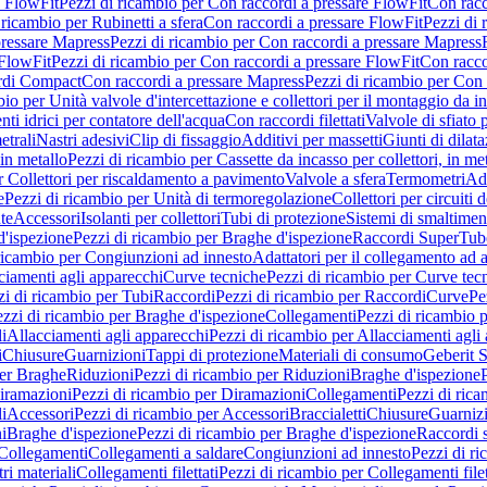
e FlowFit
Pezzi di ricambio per Con raccordi a pressare FlowFit
Con racc
 ricambio per Rubinetti a sfera
Con raccordi a pressare FlowFit
Pezzi di 
pressare Mapress
Pezzi di ricambio per Con raccordi a pressare Mapress
 FlowFit
Pezzi di ricambio per Con raccordi a pressare FlowFit
Con racco
ordi Compact
Con raccordi a pressare Mapress
Pezzi di ricambio per Con 
io per Unità valvole d'intercettazione e collettori per il montaggio da i
ti idrici per contatore dell'acqua
Con raccordi filettati
Valvole di sfiato 
etrali
Nastri adesivi
Clip di fissaggio
Additivi per massetti
Giunti di dilat
 in metallo
Pezzi di ricambio per Cassette da incasso per collettori, in me
r Collettori per riscaldamento a pavimento
Valvole a sfera
Termometri
Ada
e
Pezzi di ricambio per Unità di termoregolazione
Collettori per circuiti d
te
Accessori
Isolanti per collettori
Tubi di protezione
Sistemi di smaltiment
d'ispezione
Pezzi di ricambio per Braghe d'ispezione
Raccordi SuperTub
ricambio per Congiunzioni ad innesto
Adattatori per il collegamento ad al
ciamenti agli apparecchi
Curve tecniche
Pezzi di ricambio per Curve tec
zi di ricambio per Tubi
Raccordi
Pezzi di ricambio per Raccordi
Curve
Pe
zzi di ricambio per Braghe d'ispezione
Collegamenti
Pezzi di ricambio 
li
Allacciamenti agli apparecchi
Pezzi di ricambio per Allacciamenti agli
i
Chiusure
Guarnizioni
Tappi di protezione
Materiali di consumo
Geberit S
per Braghe
Riduzioni
Pezzi di ricambio per Riduzioni
Braghe d'ispezione
iramazioni
Pezzi di ricambio per Diramazioni
Collegamenti
Pezzi di ric
li
Accessori
Pezzi di ricambio per Accessori
Braccialetti
Chiusure
Guarniz
i
Braghe d'ispezione
Pezzi di ricambio per Braghe d'ispezione
Raccordi s
 Collegamenti
Collegamenti a saldare
Congiunzioni ad innesto
Pezzi di r
ri materiali
Collegamenti filettati
Pezzi di ricambio per Collegamenti filet