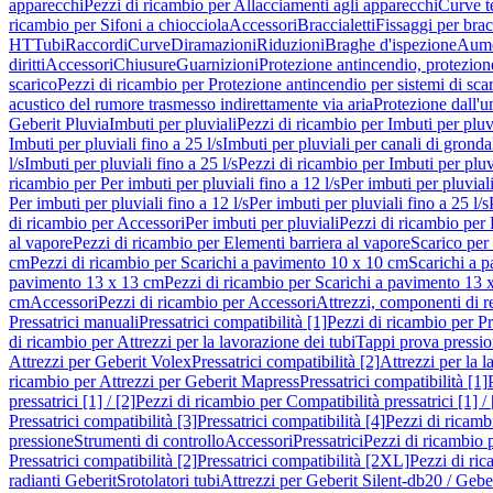
apparecchi
Pezzi di ricambio per Allacciamenti agli apparecchi
Curve t
ricambio per Sifoni a chiocciola
Accessori
Braccialetti
Fissaggi per bracc
HT
Tubi
Raccordi
Curve
Diramazioni
Riduzioni
Braghe d'ispezione
Aume
diritti
Accessori
Chiusure
Guarnizioni
Protezione antincendio, protezione
scarico
Pezzi di ricambio per Protezione antincendio per sistemi di sca
acustico del rumore trasmesso indirettamente via aria
Protezione dall'u
Geberit Pluvia
Imbuti per pluviali
Pezzi di ricambio per Imbuti per pluv
Imbuti per pluviali fino a 25 l/s
Imbuti per pluviali per canali di gronda
l/s
Imbuti per pluviali fino a 25 l/s
Pezzi di ricambio per Imbuti per pluvi
ricambio per Per imbuti per pluviali fino a 12 l/s
Per imbuti per pluviali
Per imbuti per pluviali fino a 12 l/s
Per imbuti per pluviali fino a 25 l/s
di ricambio per Accessori
Per imbuti per pluviali
Pezzi di ricambio per 
al vapore
Pezzi di ricambio per Elementi barriera al vapore
Scarico per
cm
Pezzi di ricambio per Scarichi a pavimento 10 x 10 cm
Scarichi a 
pavimento 13 x 13 cm
Pezzi di ricambio per Scarichi a pavimento 13 
cm
Accessori
Pezzi di ricambio per Accessori
Attrezzi, componenti di r
Pressatrici manuali
Pressatrici compatibilità [1]
Pezzi di ricambio per Pre
di ricambio per Attrezzi per la lavorazione dei tubi
Tappi prova pressi
Attrezzi per Geberit Volex
Pressatrici compatibilità [2]
Attrezzi per la l
ricambio per Attrezzi per Geberit Mapress
Pressatrici compatibilità [1]
pressatrici [1] / [2]
Pezzi di ricambio per Compatibilità pressatrici [1] / 
Pressatrici compatibilità [3]
Pressatrici compatibilità [4]
Pezzi di ricambi
pressione
Strumenti di controllo
Accessori
Pressatrici
Pezzi di ricambio p
Pressatrici compatibilità [2]
Pressatrici compatibilità [2XL]
Pezzi di ric
radianti Geberit
Srotolatori tubi
Attrezzi per Geberit Silent-db20 / Gebe