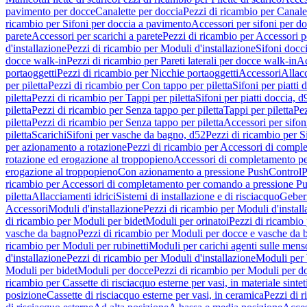
pavimento per docce
Canalette per doccia
Pezzi di ricambio per Canale
ricambio per Sifoni per doccia a pavimento
Accessori per sifoni per d
parete
Accessori per scarichi a parete
Pezzi di ricambio per Accessori pe
d'installazione
Pezzi di ricambio per Moduli d'installazione
Sifoni docci
docce walk-in
Pezzi di ricambio per Pareti laterali per docce walk-in
Ac
portaoggetti
Pezzi di ricambio per Nicchie portaoggetti
Accessori
Allac
per piletta
Pezzi di ricambio per Con tappo per piletta
Sifoni per piatti 
piletta
Pezzi di ricambio per Tappi per piletta
Sifoni per piatti doccia, d
piletta
Pezzi di ricambio per Senza tappo per piletta
Tappi per piletta
Pez
piletta
Pezzi di ricambio per Senza tappo per piletta
Accessori per sifoni
piletta
Scarichi
Sifoni per vasche da bagno, d52
Pezzi di ricambio per S
per azionamento a rotazione
Pezzi di ricambio per Accessori di compl
rotazione ed erogazione al troppopieno
Accessori di completamento pe
erogazione al troppopieno
Con azionamento a pressione PushControl
P
ricambio per Accessori di completamento per comando a pressione P
piletta
Allacciamenti idrici
Sistemi di installazione e di risciacquo
Geber
Accessori
Moduli d'installazione
Pezzi di ricambio per Moduli d'install
di ricambio per Moduli per bidet
Moduli per orinatoi
Pezzi di ricambio 
vasche da bagno
Pezzi di ricambio per Moduli per docce e vasche da
ricambio per Moduli per rubinetti
Moduli per carichi agenti sulle mens
d'installazione
Pezzi di ricambio per Moduli d'installazione
Moduli pe
Moduli per bidet
Moduli per docce
Pezzi di ricambio per Moduli per d
ricambio per Cassette di risciacquo esterne per vasi, in materiale sintet
posizione
Cassette di risciacquo esterne per vasi, in ceramica
Pezzi di r