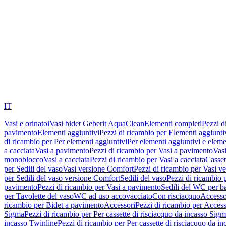
IT
Vasi e orinatoi
Vasi bidet Geberit AquaClean
Elementi completi
Pezzi d
pavimento
Elementi aggiuntivi
Pezzi di ricambio per Elementi aggiunti
di ricambio per Per elementi aggiuntivi
Per elementi aggiuntivi e eleme
a cacciata
Vasi a pavimento
Pezzi di ricambio per Vasi a pavimento
Vasi
monoblocco
Vasi a cacciata
Pezzi di ricambio per Vasi a cacciata
Casset
per Sedili del vaso
Vasi versione Comfort
Pezzi di ricambio per Vasi v
per Sedili del vaso versione Comfort
Sedili del vaso
Pezzi di ricambio p
pavimento
Pezzi di ricambio per Vasi a pavimento
Sedili del WC per b
per Tavolette del vaso
WC ad uso accovacciato
Con risciacquo
Accesso
ricambio per Bidet a pavimento
Accessori
Pezzi di ricambio per Access
Sigma
Pezzi di ricambio per Per cassette di risciacquo da incasso Sig
incasso Twinline
Pezzi di ricambio per Per cassette di risciacquo da i