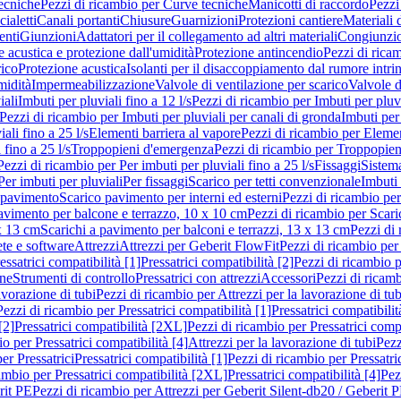
ecniche
Pezzi di ricambio per Curve tecniche
Manicotti di raccordo
Pezzi
ialetti
Canali portanti
Chiusure
Guarnizioni
Protezioni cantiere
Materiali
nti
Giunzioni
Adattatori per il collegamento ad altri materiali
Congiunzio
 acustica e protezione dall'umidità
Protezione antincendio
Pezzi di rica
rico
Protezione acustica
Isolanti per il disaccoppiamento dal rumore intri
midità
Impermeabilizzazione
Valvole di ventilazione per scarico
Valvole d
iali
Imbuti per pluviali fino a 12 l/s
Pezzi di ricambio per Imbuti per pluvi
Pezzi di ricambio per Imbuti per pluviali per canali di gronda
Imbuti per 
ali fino a 25 l/s
Elementi barriera al vapore
Pezzi di ricambio per Elemen
 fino a 25 l/s
Troppopieni d'emergenza
Pezzi di ricambio per Troppopie
Pezzi di ricambio per Per imbuti per pluviali fino a 25 l/s
Fissaggi
Sistem
Per imbuti per pluviali
Per fissaggi
Scarico per tetti convenzionale
Imbuti 
 pavimento
Scarico pavimento per interni ed esterni
Pezzi di ricambio per
pavimento per balcone e terrazzo, 10 x 10 cm
Pezzi di ricambio per Scari
x 13 cm
Scarichi a pavimento per balconi e terrazzi, 13 x 13 cm
Pezzi di 
ete e software
Attrezzi
Attrezzi per Geberit FlowFit
Pezzi di ricambio per
ssatrici compatibilità [1]
Pressatrici compatibilità [2]
Pezzi di ricambio p
one
Strumenti di controllo
Pressatrici con attrezzi
Accessori
Pezzi di ricam
avorazione di tubi
Pezzi di ricambio per Attrezzi per la lavorazione di tub
Pezzi di ricambio per Pressatrici compatibilità [1]
Pressatrici compatibilit
[2]
Pressatrici compatibilità [2XL]
Pezzi di ricambio per Pressatrici comp
o per Pressatrici compatibilità [4]
Attrezzi per la lavorazione di tubi
Pezz
er Pressatrici
Pressatrici compatibilità [1]
Pezzi di ricambio per Pressatric
ambio per Pressatrici compatibilità [2XL]
Pressatrici compatibilità [4]
Pez
rit PE
Pezzi di ricambio per Attrezzi per Geberit Silent-db20 / Geberit 