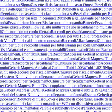
sori
Guarnizioni
Guarnizioni ad anello
Nippli, rosoni e riduttori di flusso
quo da incasso Sigma
Cassette di risciacquo da incasso Omega
Pezzi di r
tti a galleggiante
Pezzi di ricambio per Rubinetti a galleggiante
Rubinett
alleggiante per cassette di risciacquo da incasso
Pezzi di ricambio per Ru
galleggiante per cassette in ceramica
Rubinetti a galleggiante per Monol
ntità
Pezzi di ricambio per Risciacquo a due quantità
Batterie
Pezzi di r
ione idrica
Geberit FlowFit
Tubi multistrato
Tubi riscaldamento multistr
i
Collettori con raccordo filettato
Raccordi per riscaldamento
Chiusure pe
per raccordi
Copertura per raccordi
Fissaggi per tubi
Tubi di protezione e 
it Volex
Tubi riscaldamento monostrato
Raccordi
Allacciamenti
Collettor
ioni per tubi e raccordi
Fissaggi per tubi
Fissaggi per collegamenti
Geber
 fissi
Adattatori e collegamenti, smontabili
Compensatori
Chiusure
Raccor
 collegamenti, smontabili
Chiusure
Raccordi
Accessori Geberit Mapress 
ni del sistema
Kit di viti per collegamenti a flangia
Geberit Mapress The
i
Chiusure
Raccordi per riscaldamento
Chiusure per riscaldamento
Access
bonio
Geberit Mapress Acciaio al Carbonio
Tubi 1.0034
Tubi 1.0215
Nipp
i
Chiusure
Raccordi per riscaldamento
Chiusure per riscaldamento
Access
el sistema
Kit di viti per collegamenti a flangia
Geberit Mapress Rame
Ge
cordi
Raccordi per riscaldamento
Chiusure per riscaldamento
Geberit Ma
per Geberit Mapress Rame
Disaccoppiamenti per collegamenti
Impermeab
gia
Geberit Mapress CuNiFe
Geberit Mapress CuNiFe
Tubi 2.1972
Manic
izioni del sistema
Kit di viti per collegamenti a flangia
Sistema Geberit p
agno
Sensori
Riduttore di flusso
Cover e placche di copertura
Cassette di r
er cassette di risciacquo e comandi per WC con dispositivo antiristagn
ricambio per Alimentatori
Valvole e rubinetti
Valvole d'arresto
Con raccor