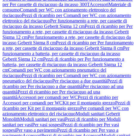
per Per cassette di risciacquo da incasso 300T
Accessori
Materiale di
consumo
Comandi per WC con azionamento elettronico del
risciacquo
Pezzi di ricambio per Comandi per WC con azionamento
elettronico del risciacquo
Per funzionamento a rete, per cassette di
risciacquo da incasso Geberit Sigma 12 cm
Pezzi di ricambio per Per
funzionamento a rete, per cassette di risciacquo da incasso Geberit
Sigma 12 cm
Per funzionamento a rete, per cassette di risciacquo da
incasso Geberit Sigma 8 cm
Pezzi di ricambio per Per funzionamento
a rete, per cassette di risciacquo da incasso Geberit Sigma 8 cm
Per
funzionamento a batteria, per cassette di risciacquo da incasso
Geberit Sigma 12 cm
Pezzi di ricambio per Per funzionamento a
batteria, per cassette di risciacquo da incasso Geberit Sigma 12
cm
Comandi per WC con azionamento pneumatico del
risciacquo
Pezzi di ricambio per Comandi per WC con azionamento
pneumatico del risciacquo
Per risciacquo a due quantità
Pezzi di
ricambio per Per risciacquo a due quantità
Per risciacquo ad una
quantità
Pezzi di ricambio per Per risciacquo ad una
quantità
Accessori per comandi per WC
Pezzi di ricambio per
Accessori per comandi per WC
Kit per il montaggio grezzo
Pezzi di
ricambio per Kit per il montaggio grezzo
Per comandi per WC con
azionamento elettronico del risciacquo
Moduli sanitari Geberit
Monolith
Moduli sanitari per vasi
Pezzi di ricambio per Moduli
sanitari per vasi
Per vasi sospesi
Pezzi di ricambio per Per vasi
sospesi
Per vaso a pavimento
Pezzi di ricambio per Per vaso a
pavimento
Accessori
Pezzi di ricambio per Accessori
Moduli sanitari