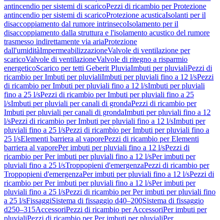
antincendio per sistemi di scarico
Pezzi di ricambio per Protezione
antincendio per sistemi di scarico
Protezione acustica
Isolanti per il
disaccoppiamento dal rumore intrinseco
Isolamento per il
disaccoppiamento dalla struttura e l'isolamento acustico del rumore
trasmesso indirettamente via aria
Protezione
dall'umidità
Impermeabilizzazione
Valvole di ventilazione per
scarico
Valvole di ventilazione
Valvole di ritegno a risparmio
energetico
Scarico per tetti Geberit Pluvia
Imbuti per pluviali
Pezzi di
ricambio per Imbuti per pluviali
Imbuti per pluviali fino a 12 l/s
Pezzi
di ricambio per Imbuti per pluviali fino a 12 l/s
Imbuti per pluviali
fino a 25 l/s
Pezzi di ricambio per Imbuti per pluviali fino a 25
l/s
Imbuti per pluviali per canali di gronda
Pezzi di ricambio per
Imbuti per pluviali per canali di gronda
Imbuti per pluviali fino a 12
l/s
Pezzi di ricambio per Imbuti per pluviali fino a 12 l/s
Imbuti per
pluviali fino a 25 l/s
Pezzi di ricambio per Imbuti per pluviali fino a
25 l/s
Elementi barriera al vapore
Pezzi di ricambio per Elementi
barriera al vapore
Per imbuti per pluviali fino a 12 l/s
Pezzi di
ricambio per Per imbuti per pluviali fino a 12 l/s
Per imbuti per
pluviali fino a 25 l/s
Troppopieni d'emergenza
Pezzi di ricambio per
Troppopieni d'emergenza
Per imbuti per pluviali fino a 12 l/s
Pezzi di
ricambio per Per imbuti per pluviali fino a 12 l/s
Per imbuti per
pluviali fino a 25 l/s
Pezzi di ricambio per Per imbuti per pluviali fino
a 25 l/s
Fissaggi
Sistema di fissaggio d40–200
Sistema di fissaggio
d250–315
Accessori
Pezzi di ricambio per Accessori
Per imbuti per
pluviali
Pezzi di ricambio per Per imbuti per pluviali
Per