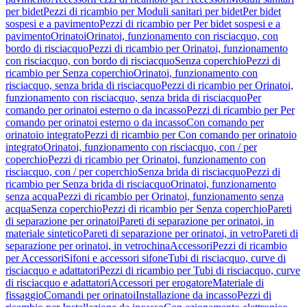
per bidet
Pezzi di ricambio per Moduli sanitari per bidet
Per bidet
sospesi e a pavimento
Pezzi di ricambio per Per bidet sospesi e a
pavimento
Orinatoi
Orinatoi, funzionamento con risciacquo, con
bordo di risciacquo
Pezzi di ricambio per Orinatoi, funzionamento
con risciacquo, con bordo di risciacquo
Senza coperchio
Pezzi di
ricambio per Senza coperchio
Orinatoi, funzionamento con
risciacquo, senza brida di risciacquo
Pezzi di ricambio per Orinatoi,
funzionamento con risciacquo, senza brida di risciacquo
Per
comando per orinatoi esterno o da incasso
Pezzi di ricambio per Per
comando per orinatoi esterno o da incasso
Con comando per
orinatoio integrato
Pezzi di ricambio per Con comando per orinatoio
integrato
Orinatoi, funzionamento con risciacquo, con / per
coperchio
Pezzi di ricambio per Orinatoi, funzionamento con
risciacquo, con / per coperchio
Senza brida di risciacquo
Pezzi di
ricambio per Senza brida di risciacquo
Orinatoi, funzionamento
senza acqua
Pezzi di ricambio per Orinatoi, funzionamento senza
acqua
Senza coperchio
Pezzi di ricambio per Senza coperchio
Pareti
di separazione per orinatoi
Pareti di separazione per orinatoi, in
materiale sintetico
Pareti di separazione per orinatoi, in vetro
Pareti di
separazione per orinatoi, in vetrochina
Accessori
Pezzi di ricambio
per Accessori
Sifoni e accessori sifone
Tubi di risciacquo, curve di
risciacquo e adattatori
Pezzi di ricambio per Tubi di risciacquo, curve
di risciacquo e adattatori
Accessori per erogatore
Materiale di
fissaggio
Comandi per orinatoi
Installazione da incasso
Pezzi di