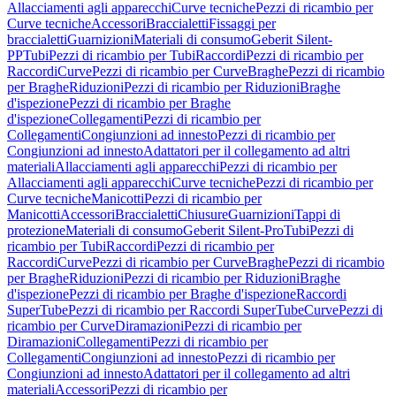
Allacciamenti agli apparecchi
Curve tecniche
Pezzi di ricambio per
Curve tecniche
Accessori
Braccialetti
Fissaggi per
braccialetti
Guarnizioni
Materiali di consumo
Geberit Silent-
PP
Tubi
Pezzi di ricambio per Tubi
Raccordi
Pezzi di ricambio per
Raccordi
Curve
Pezzi di ricambio per Curve
Braghe
Pezzi di ricambio
per Braghe
Riduzioni
Pezzi di ricambio per Riduzioni
Braghe
d'ispezione
Pezzi di ricambio per Braghe
d'ispezione
Collegamenti
Pezzi di ricambio per
Collegamenti
Congiunzioni ad innesto
Pezzi di ricambio per
Congiunzioni ad innesto
Adattatori per il collegamento ad altri
materiali
Allacciamenti agli apparecchi
Pezzi di ricambio per
Allacciamenti agli apparecchi
Curve tecniche
Pezzi di ricambio per
Curve tecniche
Manicotti
Pezzi di ricambio per
Manicotti
Accessori
Braccialetti
Chiusure
Guarnizioni
Tappi di
protezione
Materiali di consumo
Geberit Silent-Pro
Tubi
Pezzi di
ricambio per Tubi
Raccordi
Pezzi di ricambio per
Raccordi
Curve
Pezzi di ricambio per Curve
Braghe
Pezzi di ricambio
per Braghe
Riduzioni
Pezzi di ricambio per Riduzioni
Braghe
d'ispezione
Pezzi di ricambio per Braghe d'ispezione
Raccordi
SuperTube
Pezzi di ricambio per Raccordi SuperTube
Curve
Pezzi di
ricambio per Curve
Diramazioni
Pezzi di ricambio per
Diramazioni
Collegamenti
Pezzi di ricambio per
Collegamenti
Congiunzioni ad innesto
Pezzi di ricambio per
Congiunzioni ad innesto
Adattatori per il collegamento ad altri
materiali
Accessori
Pezzi di ricambio per