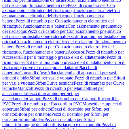
ricambio per Installazione da incasso
Con azionamento elettronico
del risciacquo, funzionamento a rete
Pezzi di ricambio per Con
azionamento elettronico del risciacquo, funzionamento a rete
Con
azionamento elettronico del risciacquo, funzionamento a
batteria
Pezzi di ricambio per Con azionamento elettronico del
risciacquo, funzionamento a batteria
Con azionamento pneumatico
del risciacquo
Pezzi di ricambio per Con azionamento pneumatico
del risciacquo
Installazione esterna
Pezzi di ricambio per Installazione
esterna
Con azionamento elettronico del risciacquo, funzionamento a
batteria
Pezzi di ricambio per Con azionamento elettronico del
risciacquo, funzionamento a batteria
Accessori
Pezzi di ricambio per
Accessori
Kit per il montaggio grezzo e kit di adattamento
Pezzi di
ricambio per Kit per il montaggio grezzo e kit di adattamento
Tubi di
risciacquo, curve di risciacquo e adattatori
Placche di
copertura
Comandi d’uso
Allacciamenti agli apparecchi per vasi,
orinatoi e bidet
Sifoni per vasi e vuotatoi
Pezzi di ricambio per Sifoni
per vasi e vuotatoi
Sifoni
Curve tecniche
Pezzi di ricambio per Curve
tecniche
Manicotti
Pezzi di ricambio per Manicotti
Set per
allacciamento
Pezzi di ricambio per Set per
allacciamento
Cannotti
Pezzi di ricambio per Cannotti
Raccordi in
PVC
Pezzi di ricambio per Raccordi in PVC
Morsetti e cappucci di
copertura
Sifoni per orinatoi
Pezzi di ricambio per Sifoni per
orinatoi
Sifoni per orinatoio
Pezzi di ricambio per Sifoni per
orinatoio
Sifoni tubolari
Pezzi di ricambio per Sifoni
tubolari
Prolunghe del tubo di risciacquo e del cannotto
Pezzi di