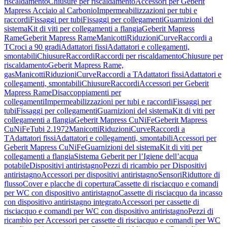
riscaldamento
Chiusure per riscaldamento
Accessori per Geberit
Mapress Acciaio al Carbonio
Impermeabilizzazioni per tubi e
raccordi
Fissaggi per tubi
Fissaggi per collegamenti
Guarnizioni del
sistema
Kit di viti per collegamenti a flangia
Geberit Mapress
Rame
Geberit Mapress Rame
Manicotti
Riduzioni
Curve
Raccordi a
T
Croci a 90 gradi
Adattatori fissi
Adattatori e collegamenti,
smontabili
Chiusure
Raccordi
Raccordi per riscaldamento
Chiusure per
riscaldamento
Geberit Mapress Rame,
gas
Manicotti
Riduzioni
Curve
Raccordi a T
Adattatori fissi
Adattatori e
collegamenti, smontabili
Chiusure
Raccordi
Accessori per Geberit
Mapress Rame
Disaccoppiamenti per
collegamenti
Impermeabilizzazioni per tubi e raccordi
Fissaggi per
tubi
Fissaggi per collegamenti
Guarnizioni del sistema
Kit di viti per
collegamenti a flangia
Geberit Mapress CuNiFe
Geberit Mapress
CuNiFe
Tubi 2.1972
Manicotti
Riduzioni
Curve
Raccordi a
T
Adattatori fissi
Adattatori e collegamenti, smontabili
Accessori per
Geberit Mapress CuNiFe
Guarnizioni del sistema
Kit di viti per
collegamenti a flangia
Sistema Geberit per l’Igiene dell’acqua
potabile
Dispositivi antiristagno
Pezzi di ricambio per Dispositivi
antiristagno
Accessori per dispositivi antiristagno
Sensori
Riduttore di
flusso
Cover e placche di copertura
Cassette di risciacquo e comandi
per WC con dispositivo antiristagno
Cassette di risciacquo da incasso
con dispositivo antiristagno integrato
Accessori per cassette di
risciacquo e comandi per WC con dispositivo antiristagno
Pezzi di
ricambio per Accessori per cassette di risciacquo e comandi per WC