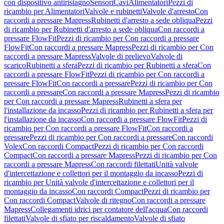
con dispositivo antiristagno
Sensori
Cavi
Alimentatori
Pezzi di
ricambio per Alimentatori
Valvole e rubinetti
Valvole d'arresto
Con
raccordi a pressare Mapress
Rubinetti d'arresto a sede obliqua
Pezzi
di ricambio per Rubinetti d'arresto a sede obliqua
Con raccordi a
pressare FlowFit
Pezzi di ricambio per Con raccordi a pressare
FlowFit
Con raccordi a pressare Mapress
Pezzi di ricambio per Con
raccordi a pressare Mapress
Valvole di prelievo
Valvole di
scarico
Rubinetti a sfera
Pezzi di ricambio per Rubinetti a sfera
Con
raccordi a pressare FlowFit
Pezzi di ricambio per Con raccordi a
pressare FlowFit
Con raccordi a pressare
Pezzi di ricambio per Con
raccordi a pressare
Con raccordi a pressare Mapress
Pezzi di ricambio
per Con raccordi a pressare Mapress
Rubinetti a sfera per
l'installazione da incasso
Pezzi di ricambio per Rubinetti a sfera per
l'installazione da incasso
Con raccordi a pressare FlowFit
Pezzi di
ricambio per Con raccordi a pressare FlowFit
Con raccordi a
pressare
Pezzi di ricambio per Con raccordi a pressare
Con raccordi
Volex
Con raccordi Compact
Pezzi di ricambio per Con raccordi
Compact
Con raccordi a pressare Mapress
Pezzi di ricambio per Con
raccordi a pressare Mapress
Con raccordi filettati
Unità valvole
d'intercettazione e collettori per il montaggio da incasso
Pezzi di
ricambio per Unità valvole d'intercettazione e collettori per il
montaggio da incasso
Con raccordi Compact
Pezzi di ricambio per
Con raccordi Compact
Valvole di ritegno
Con raccordi a pressare
Mapress
Collegamenti idrici per contatore dell'acqua
Con raccordi
filettati
Valvole di sfiato per riscaldamento
Valvole di sfiato