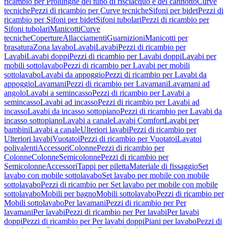
ricambio per Prolunghe del tubo di risciacquo e del cannotto
Curve
tecniche
Pezzi di ricambio per Curve tecniche
Sifoni per bidet
Pezzi di
ricambio per Sifoni per bidet
Sifoni tubolari
Pezzi di ricambio per
Sifoni tubolari
Manicotti
Curve
tecniche
Coperture
Allacciamenti
Guarnizioni
Manicotti per
brasatura
Zona lavabo
Lavabi
Lavabi
Pezzi di ricambio per
Lavabi
Lavabi doppi
Pezzi di ricambio per Lavabi doppi
Lavabi per
mobili sottolavabo
Pezzi di ricambio per Lavabi per mobili
sottolavabo
Lavabi da appoggio
Pezzi di ricambio per Lavabi da
appoggio
Lavamani
Pezzi di ricambio per Lavamani
Lavamani ad
angolo
Lavabi a semincasso
Pezzi di ricambio per Lavabi a
semincasso
Lavabi ad incasso
Pezzi di ricambio per Lavabi ad
incasso
Lavabi da incasso sottopiano
Pezzi di ricambio per Lavabi da
incasso sottopiano
Lavabi a canale
Lavabi Comfort
Lavabi per
bambini
Lavabi a canale
Ulteriori lavabi
Pezzi di ricambio per
Ulteriori lavabi
Vuotatoi
Pezzi di ricambio per Vuotatoi
Lavatoi
polivalenti
Accessori
Colonne
Pezzi di ricambio per
Colonne
Colonne
Semicolonne
Pezzi di ricambio per
Semicolonne
Accessori
Tappi per piletta
Materiale di fissaggio
Set
lavabo con mobile sottolavabo
Set lavabo per mobile con mobile
sottolavabo
Pezzi di ricambio per Set lavabo per mobile con mobile
sottolavabo
Mobili per bagno
Mobili sottolavabo
Pezzi di ricambio per
Mobili sottolavabo
Per lavamani
Pezzi di ricambio per Per
lavamani
Per lavabi
Pezzi di ricambio per Per lavabi
Per lavabi
doppi
Pezzi di ricambio per Per lavabi doppi
Piani per lavabo
Pezzi di