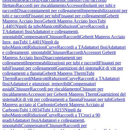
monostrato
Raccordi
Allacciamenti
Collettori con raccordo
filettato
Raccordi per riscaldamento
Accessori
Isolanti per tubi e
raccordi
Disaccoppiamenti per collegamenti
Impermeabilizzazioni per
tubi e raccordi
Fissaggi per tubi
Fissaggi per collegamenti
Geberit
Mapress Acciaio Inox
Geberit Mapress Acciaio Inox
Tubi
1.4401
Nippli da tubo
Manicotti
Riduzioni
Curve
Raccordi a
T
Adattatori fissi
Adattatori e collegamenti,
smontabili
Compensatori
Chiusure
Raccordi
Geberit Mapress Acciaio
Inox, gas
Tubi 1.4401
Nippli da
tubo
Manicotti
Riduzioni
Curve
Raccordi a T
Adattatori fissi
Adattatori
e collegamenti, smontabili
Chiusure
Raccordi
Accessori Geberit
Mapress Acciaio Inox
Disaccoppiamenti per
collegamenti
Impermeabilizzazioni per tubi e raccordi
Fissaggi per
tubi
Fissaggi per collegamenti
Guarnizioni del sistema
Kit di viti per
collegamenti a flangia
Geberit Mapress Therm
Tubi
Therm
Raccordi
Manicotti
Riduzioni
Curve
Raccordi a T
Adattatori
fissi
Adattatori e giunzioni, removibili
Compensatori
assiali
Chiusure
Raccordi per riscaldamento
Chiusure per
riscaldamento
Accessori per Geberit Mapress Therm
Guarnizioni del
sistema
Kit di viti per collegamenti a flangia
Fissaggi per tubi
Geberit
Mapress acciaio al Carbonio
Geberit Mapress Acciaio al
Carbonio
Tubi 1.0034
Tubi 1.0215
Nippli da
tubo
Manicotti
Riduzioni
Curve
Raccordi a T
Croci a 90
gradi
Adattatori fissi
Adattatori e collegamenti,
smontabili
Compensatori
Chiusure
Raccordi per