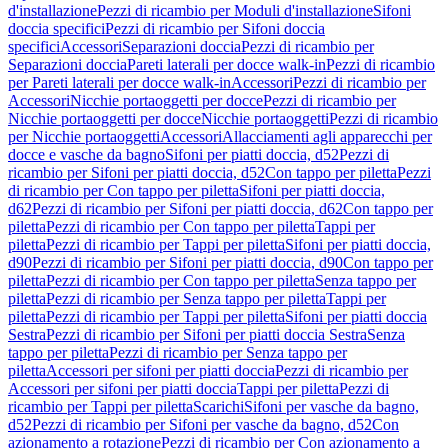
d'installazione
Pezzi di ricambio per Moduli d'installazione
Sifoni
doccia specifici
Pezzi di ricambio per Sifoni doccia
specifici
Accessori
Separazioni doccia
Pezzi di ricambio per
Separazioni doccia
Pareti laterali per docce walk-in
Pezzi di ricambio
per Pareti laterali per docce walk-in
Accessori
Pezzi di ricambio per
Accessori
Nicchie portaoggetti per docce
Pezzi di ricambio per
Nicchie portaoggetti per docce
Nicchie portaoggetti
Pezzi di ricambio
per Nicchie portaoggetti
Accessori
Allacciamenti agli apparecchi per
docce e vasche da bagno
Sifoni per piatti doccia, d52
Pezzi di
ricambio per Sifoni per piatti doccia, d52
Con tappo per piletta
Pezzi
di ricambio per Con tappo per piletta
Sifoni per piatti doccia,
d62
Pezzi di ricambio per Sifoni per piatti doccia, d62
Con tappo per
piletta
Pezzi di ricambio per Con tappo per piletta
Tappi per
piletta
Pezzi di ricambio per Tappi per piletta
Sifoni per piatti doccia,
d90
Pezzi di ricambio per Sifoni per piatti doccia, d90
Con tappo per
piletta
Pezzi di ricambio per Con tappo per piletta
Senza tappo per
piletta
Pezzi di ricambio per Senza tappo per piletta
Tappi per
piletta
Pezzi di ricambio per Tappi per piletta
Sifoni per piatti doccia
Sestra
Pezzi di ricambio per Sifoni per piatti doccia Sestra
Senza
tappo per piletta
Pezzi di ricambio per Senza tappo per
piletta
Accessori per sifoni per piatti doccia
Pezzi di ricambio per
Accessori per sifoni per piatti doccia
Tappi per piletta
Pezzi di
ricambio per Tappi per piletta
Scarichi
Sifoni per vasche da bagno,
d52
Pezzi di ricambio per Sifoni per vasche da bagno, d52
Con
azionamento a rotazione
Pezzi di ricambio per Con azionamento a