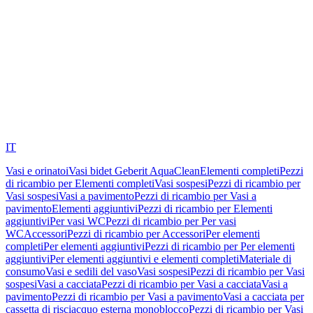
IT
Vasi e orinatoi
Vasi bidet Geberit AquaClean
Elementi completi
Pezzi
di ricambio per Elementi completi
Vasi sospesi
Pezzi di ricambio per
Vasi sospesi
Vasi a pavimento
Pezzi di ricambio per Vasi a
pavimento
Elementi aggiuntivi
Pezzi di ricambio per Elementi
aggiuntivi
Per vasi WC
Pezzi di ricambio per Per vasi
WC
Accessori
Pezzi di ricambio per Accessori
Per elementi
completi
Per elementi aggiuntivi
Pezzi di ricambio per Per elementi
aggiuntivi
Per elementi aggiuntivi e elementi completi
Materiale di
consumo
Vasi e sedili del vaso
Vasi sospesi
Pezzi di ricambio per Vasi
sospesi
Vasi a cacciata
Pezzi di ricambio per Vasi a cacciata
Vasi a
pavimento
Pezzi di ricambio per Vasi a pavimento
Vasi a cacciata per
cassetta di risciacquo esterna monoblocco
Pezzi di ricambio per Vasi