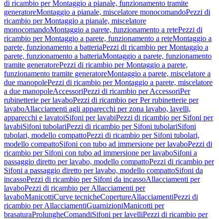
di ricambio per Montaggio a pianale, funzionamento tramite
generatore
Montaggio a pianale, miscelatore monocomando
Pezzi di
ricambio per Montaggio a pianale, miscelatore
monocomando
Montaggio a parete, funzionamento a rete
Pezzi di
ricambio per Montaggio a parete, funzionamento a rete
Montaggio a
parete, funzionamento a batteria
Pezzi di ricambio per Montaggio a
parete, funzionamento a batteria
Montaggio a parete, funzionamento
tramite generatore
Pezzi di ricambio per Montaggio a parete,
funzionamento tramite generatore
Montaggio a parete, miscelatore a
due manopole
Pezzi di ricambio per Montaggio a parete, miscelatore
a due manopole
Accessori
Pezzi di ricambio per Accessori
Per
rubinetterie per lavabo
Pezzi di ricambio per Per rubinetterie per
lavabo
Allacciamenti agli apparecchi per zona lavabo, lavelli,
apparecchi e lavatoi
Sifoni per lavabi
Pezzi di ricambio per Sifoni per
lavabi
Sifoni tubolari
Pezzi di ricambio per Sifoni tubolari
Sifoni
tubolari, modello compatto
Pezzi di ricambio per Sifoni tubolari,
modello compatto
Sifoni con tubo ad immersione per lavabo
Pezzi di
ricambio per Sifoni con tubo ad immersione per lavabo
Sifoni a
passaggio diretto per lavabo, modello compatto
Pezzi di ricambio per
Sifoni a passaggio diretto per lavabo, modello compatto
Sifoni da
incasso
Pezzi di ricambio per Sifoni da incasso
Allacciamenti per
lavabo
Pezzi di ricambio per Allacciamenti per
lavabo
Manicotti
Curve tecniche
Coperture
Allacciamenti
Pezzi di
ricambio per Allacciamenti
Guarnizioni
Manicotti per
brasatura
Prolunghe
Comandi
Sifoni per lavelli
Pezzi di ricambio per