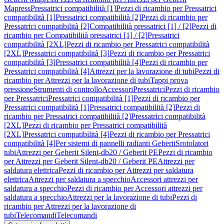
Mapress
Pressatrici compatibilità [1]
Pezzi di ricambio per Pressatrici
compatibilità [1]
Pressatrici compatibilità [2]
Pezzi di ricambio per
Pressatrici compatibilità [2]
Compatibilità pressatrici [1] / [2]
Pezzi di
ricambio per Compatibilità pressatrici [1] / [2]
Pressatrici
compatibilità [2XL]
Pezzi di ricambio per Pressatrici compatibilità
[2XL]
Pressatrici compatibilità [3]
Pezzi di ricambio per Pressatrici
compatibilità [3]
Pressatrici compatibilità [4]
Pezzi di ricambio per
Pressatrici compatibilità [4]
Attrezzi per la lavorazione di tubi
Pezzi di
ricambio per Attrezzi per la lavorazione di tubi
Tappi prova
pressione
Strumenti di controllo
Accessori
Pressatrici
Pezzi di ricambio
per Pressatrici
Pressatrici compatibilità [1]
Pezzi di ricambio per
Pressatrici compatibilità [1]
Pressatrici compatibilità [2]
Pezzi di
ricambio per Pressatrici compatibilità [2]
Pressatrici compatibilità
[2XL]
Pezzi di ricambio per Pressatrici compatibilità
[2XL]
Pressatrici compatibilità [4]
Pezzi di ricambio per Pressatrici
compatibilità [4]
Per sistemi di pannelli radianti Geberit
Srotolatori
tubi
Attrezzi per Geberit Silent-db20 / Geberit PE
Pezzi di ricambio
per Attrezzi per Geberit Silent-db20 / Geberit PE
Attrezzi per
saldatura elettrica
Pezzi di ricambio per Attrezzi per saldatura
elettrica
Attrezzi per saldatura a specchio
Accessori attrezzi per
saldatura a specchio
Pezzi di ricambio per Accessori attrezzi per
saldatura a specchio
Attrezzi per la lavorazione di tubi
Pezzi di
ricambio per Attrezzi per la lavorazione di
tubi
Telecomandi
Telecomandi