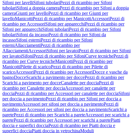
Sifoni per lavelli
Sifoni tubolari
Pezzi di ricambio per Sifoni
tubolari
Sifoni a doppia camera
Pezzi di ricambio per Sifoni a doppia
camera
Giunti per lavello
Pezzi di ricambio per Giunti per
lavello
Manicotti
Pezzi di ricambio per Manicotti
Accessori
Pezzi di
ricambio per Accessori
Sifoni per apparecchi
Pezzi di ricambio per
Sifoni per apparecchi
Sifoni tubolari
Pezzi di ricambio per Sifoni
tubolari
Sifoni da incasso
Pezzi di ricambio per Sifoni da
incasso
Sifoni esterni
Pezzi di ricambio per Sifoni
esterni
Allacciamenti
Pezzi di ricambio per
Allacciamenti
Accessori
Sifoni per lavatoi
Pezzi di ricambio per Sifoni
per lavatoi
Sifoni
Pezzi di ricambio per Sifoni
Curve tecniche
Pezzi di
ricambio per Curve tecniche
Manicotti
Pezzi di ricambio per
Manicotti
Pilette di scarico
Pezzi di ricambio per Pilette di
scarico
Accessori
Pezzi di ricambio per Accessori
Docce e vasche da
bagno
Docce
Scarichi a pavimento per docce
Pezzi di ricambio per
Scarichi a pavimento per docce
Canalette per doccia
Pezzi di
ricambio per Canalette per doccia
Accessori per canalette per
doccia
Pezzi di ricambio per Accessori per canalette per doccia
Sifoni
per doccia a pavimento
Pezzi di ricambio per Sifoni per doccia a
pavimento
Accessori per sifoni per doccia a pavimento
Pezzi di
ricambio per Accessori per sifoni per doccia a pavimento
Scarichi a
parete
Pezzi di ricambio per Scarichi a parete
Accessori per scarichi a
parete
Pezzi di ricambio per Accessori per scarichi a parete
Piatti
doccia e superfici doccia
Pezzi di ricambio per Piatti doccia e
superfici doccia
Piatti doccia in vetrochina
Moduli