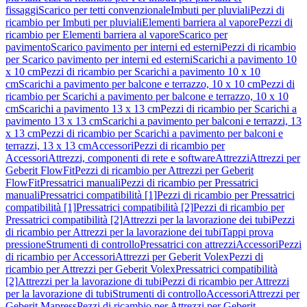
fissaggi
Scarico per tetti convenzionale
Imbuti per pluviali
Pezzi di
ricambio per Imbuti per pluviali
Elementi barriera al vapore
Pezzi di
ricambio per Elementi barriera al vapore
Scarico per
pavimento
Scarico pavimento per interni ed esterni
Pezzi di ricambio
per Scarico pavimento per interni ed esterni
Scarichi a pavimento 10
x 10 cm
Pezzi di ricambio per Scarichi a pavimento 10 x 10
cm
Scarichi a pavimento per balcone e terrazzo, 10 x 10 cm
Pezzi di
ricambio per Scarichi a pavimento per balcone e terrazzo, 10 x 10
cm
Scarichi a pavimento 13 x 13 cm
Pezzi di ricambio per Scarichi a
pavimento 13 x 13 cm
Scarichi a pavimento per balconi e terrazzi, 13
x 13 cm
Pezzi di ricambio per Scarichi a pavimento per balconi e
terrazzi, 13 x 13 cm
Accessori
Pezzi di ricambio per
Accessori
Attrezzi, componenti di rete e software
Attrezzi
Attrezzi per
Geberit FlowFit
Pezzi di ricambio per Attrezzi per Geberit
FlowFit
Pressatrici manuali
Pezzi di ricambio per Pressatrici
manuali
Pressatrici compatibilità [1]
Pezzi di ricambio per Pressatrici
compatibilità [1]
Pressatrici compatibilità [2]
Pezzi di ricambio per
Pressatrici compatibilità [2]
Attrezzi per la lavorazione dei tubi
Pezzi
di ricambio per Attrezzi per la lavorazione dei tubi
Tappi prova
pressione
Strumenti di controllo
Pressatrici con attrezzi
Accessori
Pezzi
di ricambio per Accessori
Attrezzi per Geberit Volex
Pezzi di
ricambio per Attrezzi per Geberit Volex
Pressatrici compatibilità
[2]
Attrezzi per la lavorazione di tubi
Pezzi di ricambio per Attrezzi
per la lavorazione di tubi
Strumenti di controllo
Accessori
Attrezzi per
Geberit Mapress
Pezzi di ricambio per Attrezzi per Geberit