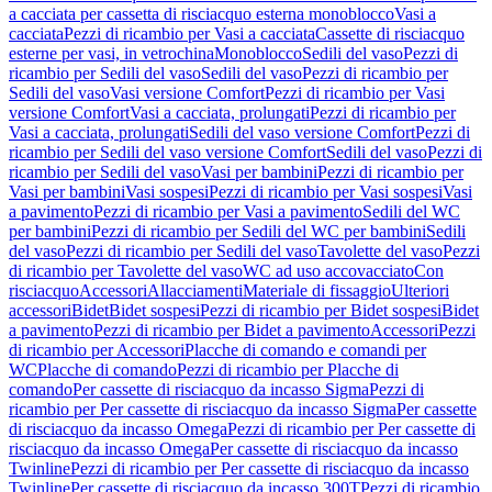
a cacciata per cassetta di risciacquo esterna monoblocco
Vasi a
cacciata
Pezzi di ricambio per Vasi a cacciata
Cassette di risciacquo
esterne per vasi, in vetrochina
Monoblocco
Sedili del vaso
Pezzi di
ricambio per Sedili del vaso
Sedili del vaso
Pezzi di ricambio per
Sedili del vaso
Vasi versione Comfort
Pezzi di ricambio per Vasi
versione Comfort
Vasi a cacciata, prolungati
Pezzi di ricambio per
Vasi a cacciata, prolungati
Sedili del vaso versione Comfort
Pezzi di
ricambio per Sedili del vaso versione Comfort
Sedili del vaso
Pezzi di
ricambio per Sedili del vaso
Vasi per bambini
Pezzi di ricambio per
Vasi per bambini
Vasi sospesi
Pezzi di ricambio per Vasi sospesi
Vasi
a pavimento
Pezzi di ricambio per Vasi a pavimento
Sedili del WC
per bambini
Pezzi di ricambio per Sedili del WC per bambini
Sedili
del vaso
Pezzi di ricambio per Sedili del vaso
Tavolette del vaso
Pezzi
di ricambio per Tavolette del vaso
WC ad uso accovacciato
Con
risciacquo
Accessori
Allacciamenti
Materiale di fissaggio
Ulteriori
accessori
Bidet
Bidet sospesi
Pezzi di ricambio per Bidet sospesi
Bidet
a pavimento
Pezzi di ricambio per Bidet a pavimento
Accessori
Pezzi
di ricambio per Accessori
Placche di comando e comandi per
WC
Placche di comando
Pezzi di ricambio per Placche di
comando
Per cassette di risciacquo da incasso Sigma
Pezzi di
ricambio per Per cassette di risciacquo da incasso Sigma
Per cassette
di risciacquo da incasso Omega
Pezzi di ricambio per Per cassette di
risciacquo da incasso Omega
Per cassette di risciacquo da incasso
Twinline
Pezzi di ricambio per Per cassette di risciacquo da incasso
Twinline
Per cassette di risciacquo da incasso 300T
Pezzi di ricambio