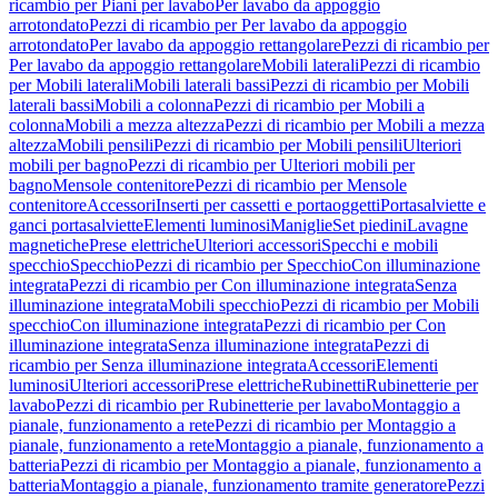
ricambio per Piani per lavabo
Per lavabo da appoggio
arrotondato
Pezzi di ricambio per Per lavabo da appoggio
arrotondato
Per lavabo da appoggio rettangolare
Pezzi di ricambio per
Per lavabo da appoggio rettangolare
Mobili laterali
Pezzi di ricambio
per Mobili laterali
Mobili laterali bassi
Pezzi di ricambio per Mobili
laterali bassi
Mobili a colonna
Pezzi di ricambio per Mobili a
colonna
Mobili a mezza altezza
Pezzi di ricambio per Mobili a mezza
altezza
Mobili pensili
Pezzi di ricambio per Mobili pensili
Ulteriori
mobili per bagno
Pezzi di ricambio per Ulteriori mobili per
bagno
Mensole contenitore
Pezzi di ricambio per Mensole
contenitore
Accessori
Inserti per cassetti e portaoggetti
Portasalviette e
ganci portasalviette
Elementi luminosi
Maniglie
Set piedini
Lavagne
magnetiche
Prese elettriche
Ulteriori accessori
Specchi e mobili
specchio
Specchio
Pezzi di ricambio per Specchio
Con illuminazione
integrata
Pezzi di ricambio per Con illuminazione integrata
Senza
illuminazione integrata
Mobili specchio
Pezzi di ricambio per Mobili
specchio
Con illuminazione integrata
Pezzi di ricambio per Con
illuminazione integrata
Senza illuminazione integrata
Pezzi di
ricambio per Senza illuminazione integrata
Accessori
Elementi
luminosi
Ulteriori accessori
Prese elettriche
Rubinetti
Rubinetterie per
lavabo
Pezzi di ricambio per Rubinetterie per lavabo
Montaggio a
pianale, funzionamento a rete
Pezzi di ricambio per Montaggio a
pianale, funzionamento a rete
Montaggio a pianale, funzionamento a
batteria
Pezzi di ricambio per Montaggio a pianale, funzionamento a
batteria
Montaggio a pianale, funzionamento tramite generatore
Pezzi