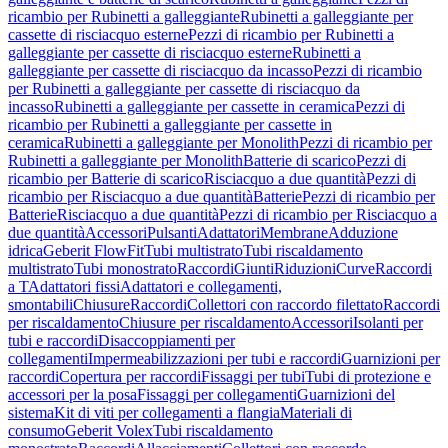
ricambio per Rubinetti a galleggiante
Rubinetti a galleggiante per
cassette di risciacquo esterne
Pezzi di ricambio per Rubinetti a
galleggiante per cassette di risciacquo esterne
Rubinetti a
galleggiante per cassette di risciacquo da incasso
Pezzi di ricambio
per Rubinetti a galleggiante per cassette di risciacquo da
incasso
Rubinetti a galleggiante per cassette in ceramica
Pezzi di
ricambio per Rubinetti a galleggiante per cassette in
ceramica
Rubinetti a galleggiante per Monolith
Pezzi di ricambio per
Rubinetti a galleggiante per Monolith
Batterie di scarico
Pezzi di
ricambio per Batterie di scarico
Risciacquo a due quantità
Pezzi di
ricambio per Risciacquo a due quantità
Batterie
Pezzi di ricambio per
Batterie
Risciacquo a due quantità
Pezzi di ricambio per Risciacquo a
due quantità
Accessori
Pulsanti
Adattatori
Membrane
Adduzione
idrica
Geberit FlowFit
Tubi multistrato
Tubi riscaldamento
multistrato
Tubi monostrato
Raccordi
Giunti
Riduzioni
Curve
Raccordi
a T
Adattatori fissi
Adattatori e collegamenti,
smontabili
Chiusure
Raccordi
Collettori con raccordo filettato
Raccordi
per riscaldamento
Chiusure per riscaldamento
Accessori
Isolanti per
tubi e raccordi
Disaccoppiamenti per
collegamenti
Impermeabilizzazioni per tubi e raccordi
Guarnizioni per
raccordi
Copertura per raccordi
Fissaggi per tubi
Tubi di protezione e
accessori per la posa
Fissaggi per collegamenti
Guarnizioni del
sistema
Kit di viti per collegamenti a flangia
Materiali di
consumo
Geberit Volex
Tubi riscaldamento