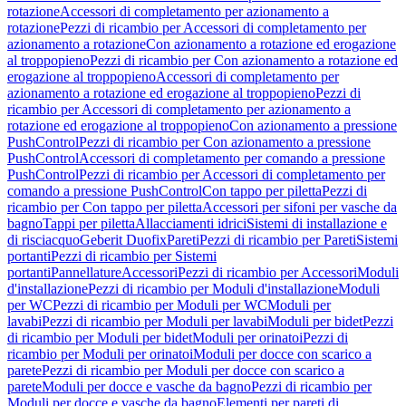
rotazione
Accessori di completamento per azionamento a
rotazione
Pezzi di ricambio per Accessori di completamento per
azionamento a rotazione
Con azionamento a rotazione ed erogazione
al troppopieno
Pezzi di ricambio per Con azionamento a rotazione ed
erogazione al troppopieno
Accessori di completamento per
azionamento a rotazione ed erogazione al troppopieno
Pezzi di
ricambio per Accessori di completamento per azionamento a
rotazione ed erogazione al troppopieno
Con azionamento a pressione
PushControl
Pezzi di ricambio per Con azionamento a pressione
PushControl
Accessori di completamento per comando a pressione
PushControl
Pezzi di ricambio per Accessori di completamento per
comando a pressione PushControl
Con tappo per piletta
Pezzi di
ricambio per Con tappo per piletta
Accessori per sifoni per vasche da
bagno
Tappi per piletta
Allacciamenti idrici
Sistemi di installazione e
di risciacquo
Geberit Duofix
Pareti
Pezzi di ricambio per Pareti
Sistemi
portanti
Pezzi di ricambio per Sistemi
portanti
Pannellature
Accessori
Pezzi di ricambio per Accessori
Moduli
d'installazione
Pezzi di ricambio per Moduli d'installazione
Moduli
per WC
Pezzi di ricambio per Moduli per WC
Moduli per
lavabi
Pezzi di ricambio per Moduli per lavabi
Moduli per bidet
Pezzi
di ricambio per Moduli per bidet
Moduli per orinatoi
Pezzi di
ricambio per Moduli per orinatoi
Moduli per docce con scarico a
parete
Pezzi di ricambio per Moduli per docce con scarico a
parete
Moduli per docce e vasche da bagno
Pezzi di ricambio per
Moduli per docce e vasche da bagno
Elementi per pareti di