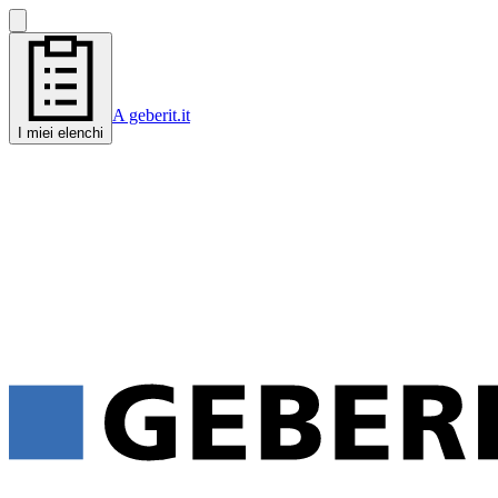
A geberit.it
I miei elenchi