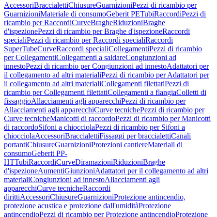
Accessori
Braccialetti
Chiusure
Guarnizioni
Pezzi di ricambio per
Guarnizioni
Materiale di consumo
Geberit PE
Tubi
Raccordi
Pezzi di
ricambio per Raccordi
Curve
Braghe
Riduzioni
Braghe
d'ispezione
Pezzi di ricambio per Braghe d'ispezione
Raccordi
speciali
Pezzi di ricambio per Raccordi speciali
Raccordi
SuperTube
Curve
Raccordi speciali
Collegamenti
Pezzi di ricambio
per Collegamenti
Collegamenti a saldare
Congiunzioni ad
innesto
Pezzi di ricambio per Congiunzioni ad innesto
Adattatori per
il collegamento ad altri materiali
Pezzi di ricambio per Adattatori per
il collegamento ad altri materiali
Collegamenti filettati
Pezzi di
ricambio per Collegamenti filettati
Collegamenti a flangia
Colletti di
fissaggio
Allacciamenti agli apparecchi
Pezzi di ricambio per
Allacciamenti agli apparecchi
Curve tecniche
Pezzi di ricambio per
Curve tecniche
Manicotti di raccordo
Pezzi di ricambio per Manicotti
di raccordo
Sifoni a chiocciola
Pezzi di ricambio per Sifoni a
chiocciola
Accessori
Braccialetti
Fissaggi per braccialetti
Canali
portanti
Chiusure
Guarnizioni
Protezioni cantiere
Materiali di
consumo
Geberit PP-
HT
Tubi
Raccordi
Curve
Diramazioni
Riduzioni
Braghe
d'ispezione
Aumenti
Giunzioni
Adattatori per il collegamento ad altri
materiali
Congiunzioni ad innesto
Allacciamenti agli
apparecchi
Curve tecniche
Raccordi
diritti
Accessori
Chiusure
Guarnizioni
Protezione antincendio,
protezione acustica e protezione dall'umidità
Protezione
antincendio
Pezzi di ricambio per Protezione antincendio
Protezione