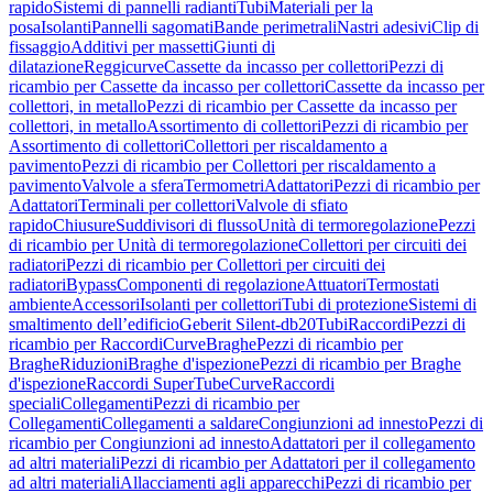
rapido
Sistemi di pannelli radianti
Tubi
Materiali per la
posa
Isolanti
Pannelli sagomati
Bande perimetrali
Nastri adesivi
Clip di
fissaggio
Additivi per massetti
Giunti di
dilatazione
Reggicurve
Cassette da incasso per collettori
Pezzi di
ricambio per Cassette da incasso per collettori
Cassette da incasso per
collettori, in metallo
Pezzi di ricambio per Cassette da incasso per
collettori, in metallo
Assortimento di collettori
Pezzi di ricambio per
Assortimento di collettori
Collettori per riscaldamento a
pavimento
Pezzi di ricambio per Collettori per riscaldamento a
pavimento
Valvole a sfera
Termometri
Adattatori
Pezzi di ricambio per
Adattatori
Terminali per collettori
Valvole di sfiato
rapido
Chiusure
Suddivisori di flusso
Unità di termoregolazione
Pezzi
di ricambio per Unità di termoregolazione
Collettori per circuiti dei
radiatori
Pezzi di ricambio per Collettori per circuiti dei
radiatori
Bypass
Componenti di regolazione
Attuatori
Termostati
ambiente
Accessori
Isolanti per collettori
Tubi di protezione
Sistemi di
smaltimento dell’edificio
Geberit Silent-db20
Tubi
Raccordi
Pezzi di
ricambio per Raccordi
Curve
Braghe
Pezzi di ricambio per
Braghe
Riduzioni
Braghe d'ispezione
Pezzi di ricambio per Braghe
d'ispezione
Raccordi SuperTube
Curve
Raccordi
speciali
Collegamenti
Pezzi di ricambio per
Collegamenti
Collegamenti a saldare
Congiunzioni ad innesto
Pezzi di
ricambio per Congiunzioni ad innesto
Adattatori per il collegamento
ad altri materiali
Pezzi di ricambio per Adattatori per il collegamento
ad altri materiali
Allacciamenti agli apparecchi
Pezzi di ricambio per