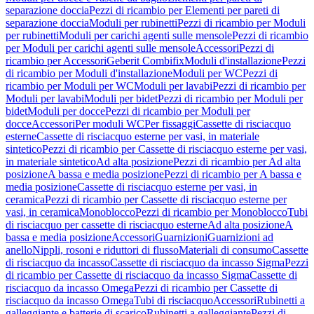
separazione doccia
Pezzi di ricambio per Elementi per pareti di
separazione doccia
Moduli per rubinetti
Pezzi di ricambio per Moduli
per rubinetti
Moduli per carichi agenti sulle mensole
Pezzi di ricambio
per Moduli per carichi agenti sulle mensole
Accessori
Pezzi di
ricambio per Accessori
Geberit Combifix
Moduli d'installazione
Pezzi
di ricambio per Moduli d'installazione
Moduli per WC
Pezzi di
ricambio per Moduli per WC
Moduli per lavabi
Pezzi di ricambio per
Moduli per lavabi
Moduli per bidet
Pezzi di ricambio per Moduli per
bidet
Moduli per docce
Pezzi di ricambio per Moduli per
docce
Accessori
Per moduli WC
Per fissaggi
Cassette di risciacquo
esterne
Cassette di risciacquo esterne per vasi, in materiale
sintetico
Pezzi di ricambio per Cassette di risciacquo esterne per vasi,
in materiale sintetico
Ad alta posizione
Pezzi di ricambio per Ad alta
posizione
A bassa e media posizione
Pezzi di ricambio per A bassa e
media posizione
Cassette di risciacquo esterne per vasi, in
ceramica
Pezzi di ricambio per Cassette di risciacquo esterne per
vasi, in ceramica
Monoblocco
Pezzi di ricambio per Monoblocco
Tubi
di risciacquo per cassette di risciacquo esterne
Ad alta posizione
A
bassa e media posizione
Accessori
Guarnizioni
Guarnizioni ad
anello
Nippli, rosoni e riduttori di flusso
Materiali di consumo
Cassette
di risciacquo da incasso
Cassette di risciacquo da incasso Sigma
Pezzi
di ricambio per Cassette di risciacquo da incasso Sigma
Cassette di
risciacquo da incasso Omega
Pezzi di ricambio per Cassette di
risciacquo da incasso Omega
Tubi di risciacquo
Accessori
Rubinetti a
galleggiante e batterie di scarico
Rubinetti a galleggiante
Pezzi di