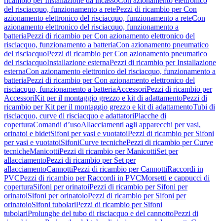
ricambio per Installazione da incasso
Con azionamento elettronico
del risciacquo, funzionamento a rete
Pezzi di ricambio per Con
azionamento elettronico del risciacquo, funzionamento a rete
Con
azionamento elettronico del risciacquo, funzionamento a
batteria
Pezzi di ricambio per Con azionamento elettronico del
risciacquo, funzionamento a batteria
Con azionamento pneumatico
del risciacquo
Pezzi di ricambio per Con azionamento pneumatico
del risciacquo
Installazione esterna
Pezzi di ricambio per Installazione
esterna
Con azionamento elettronico del risciacquo, funzionamento a
batteria
Pezzi di ricambio per Con azionamento elettronico del
risciacquo, funzionamento a batteria
Accessori
Pezzi di ricambio per
Accessori
Kit per il montaggio grezzo e kit di adattamento
Pezzi di
ricambio per Kit per il montaggio grezzo e kit di adattamento
Tubi di
risciacquo, curve di risciacquo e adattatori
Placche di
copertura
Comandi d’uso
Allacciamenti agli apparecchi per vasi,
orinatoi e bidet
Sifoni per vasi e vuotatoi
Pezzi di ricambio per Sifoni
per vasi e vuotatoi
Sifoni
Curve tecniche
Pezzi di ricambio per Curve
tecniche
Manicotti
Pezzi di ricambio per Manicotti
Set per
allacciamento
Pezzi di ricambio per Set per
allacciamento
Cannotti
Pezzi di ricambio per Cannotti
Raccordi in
PVC
Pezzi di ricambio per Raccordi in PVC
Morsetti e cappucci di
copertura
Sifoni per orinatoi
Pezzi di ricambio per Sifoni per
orinatoi
Sifoni per orinatoio
Pezzi di ricambio per Sifoni per
orinatoio
Sifoni tubolari
Pezzi di ricambio per Sifoni
tubolari
Prolunghe del tubo di risciacquo e del cannotto
Pezzi di