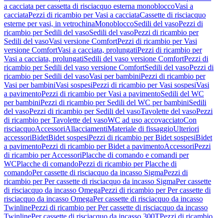
a cacciata per cassetta di risciacquo esterna monoblocco
Vasi a
cacciata
Pezzi di ricambio per Vasi a cacciata
Cassette di risciacquo
esterne per vasi, in vetrochina
Monoblocco
Sedili del vaso
Pezzi di
ricambio per Sedili del vaso
Sedili del vaso
Pezzi di ricambio per
Sedili del vaso
Vasi versione Comfort
Pezzi di ricambio per Vasi
versione Comfort
Vasi a cacciata, prolungati
Pezzi di ricambio per
Vasi a cacciata, prolungati
Sedili del vaso versione Comfort
Pezzi di
ricambio per Sedili del vaso versione Comfort
Sedili del vaso
Pezzi di
ricambio per Sedili del vaso
Vasi per bambini
Pezzi di ricambio per
Vasi per bambini
Vasi sospesi
Pezzi di ricambio per Vasi sospesi
Vasi
a pavimento
Pezzi di ricambio per Vasi a pavimento
Sedili del WC
per bambini
Pezzi di ricambio per Sedili del WC per bambini
Sedili
del vaso
Pezzi di ricambio per Sedili del vaso
Tavolette del vaso
Pezzi
di ricambio per Tavolette del vaso
WC ad uso accovacciato
Con
risciacquo
Accessori
Allacciamenti
Materiale di fissaggio
Ulteriori
accessori
Bidet
Bidet sospesi
Pezzi di ricambio per Bidet sospesi
Bidet
a pavimento
Pezzi di ricambio per Bidet a pavimento
Accessori
Pezzi
di ricambio per Accessori
Placche di comando e comandi per
WC
Placche di comando
Pezzi di ricambio per Placche di
comando
Per cassette di risciacquo da incasso Sigma
Pezzi di
ricambio per Per cassette di risciacquo da incasso Sigma
Per cassette
di risciacquo da incasso Omega
Pezzi di ricambio per Per cassette di
risciacquo da incasso Omega
Per cassette di risciacquo da incasso
Twinline
Pezzi di ricambio per Per cassette di risciacquo da incasso
Twinline
Per cassette di risciacquo da incasso 300T
Pezzi di ricambio