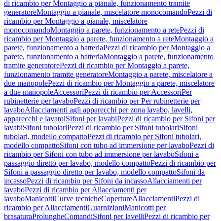
di ricambio per Montaggio a pianale, funzionamento tramite
generatore
Montaggio a pianale, miscelatore monocomando
Pezzi di
ricambio per Montaggio a pianale, miscelatore
monocomando
Montaggio a parete, funzionamento a rete
Pezzi di
ricambio per Montaggio a parete, funzionamento a rete
Montaggio a
parete, funzionamento a batteria
Pezzi di ricambio per Montaggio a
parete, funzionamento a batteria
Montaggio a parete, funzionamento
tramite generatore
Pezzi di ricambio per Montaggio a parete,
funzionamento tramite generatore
Montaggio a parete, miscelatore a
due manopole
Pezzi di ricambio per Montaggio a parete, miscelatore
a due manopole
Accessori
Pezzi di ricambio per Accessori
Per
rubinetterie per lavabo
Pezzi di ricambio per Per rubinetterie per
lavabo
Allacciamenti agli apparecchi per zona lavabo, lavelli,
apparecchi e lavatoi
Sifoni per lavabi
Pezzi di ricambio per Sifoni per
lavabi
Sifoni tubolari
Pezzi di ricambio per Sifoni tubolari
Sifoni
tubolari, modello compatto
Pezzi di ricambio per Sifoni tubolari,
modello compatto
Sifoni con tubo ad immersione per lavabo
Pezzi di
ricambio per Sifoni con tubo ad immersione per lavabo
Sifoni a
passaggio diretto per lavabo, modello compatto
Pezzi di ricambio per
Sifoni a passaggio diretto per lavabo, modello compatto
Sifoni da
incasso
Pezzi di ricambio per Sifoni da incasso
Allacciamenti per
lavabo
Pezzi di ricambio per Allacciamenti per
lavabo
Manicotti
Curve tecniche
Coperture
Allacciamenti
Pezzi di
ricambio per Allacciamenti
Guarnizioni
Manicotti per
brasatura
Prolunghe
Comandi
Sifoni per lavelli
Pezzi di ricambio per