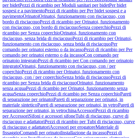
per bidet
Pezzi di ricambio per Moduli sanitari per bidet
Per bidet
sospesi e a pavimento
Pezzi di ricambio per Per bidet sospesi e a
pavimento
Orinatoi
Orinatoi, funzionamento con risciacquo, con
bordo di risciacquo
Pezzi di ricambio per Orinatoi, funzionamento
con risciacquo, con bordo di risciacquo
Senza coperchio
Pezzi di
ricambio per Senza coperchio
Orinatoi, funzionamento con
risciacquo, senza brida di risciacquo
Pezzi di ricambio per Orinatoi,
funzionamento con risciacquo, senza brida di risciacquo
Per
comando per orinatoi esterno o da incasso
Pezzi di ricambio per Per
comando per orinatoi esterno o da incasso
Con comando per
orinatoio integrato
Pezzi di ricambio per Con comando per orinatoio
integrato
Orinatoi, funzionamento con risciacquo, con / per
coperchio
Pezzi di ricambio per Orinatoi, funzionamento con
risciacquo, con / per coperchio
Senza brida di risciacquo
Pezzi di
ricambio per Senza brida di risciacquo
Orinatoi, funzionamento
senza acqua
Pezzi di ricambio per Orinatoi, funzionamento senza
acqua
Senza coperchio
Pezzi di ricambio per Senza coperchio
Pareti
di separazione per orinatoi
Pareti di separazione per orinatoi, in
materiale sintetico
Pareti di separazione per orinatoi, in vetro
Pareti di
separazione per orinatoi, in vetrochina
Accessori
Pezzi di ricambio
per Accessori
Sifoni e accessori sifone
Tubi di risciacquo, curve di
risciacquo e adattatori
Pezzi di ricambio per Tubi di risciacquo, curve
di risciacquo e adattatori
Accessori per erogatore
Materiale di
fissaggio
Comandi per orinatoi
Installazione da incasso
Pezzi di