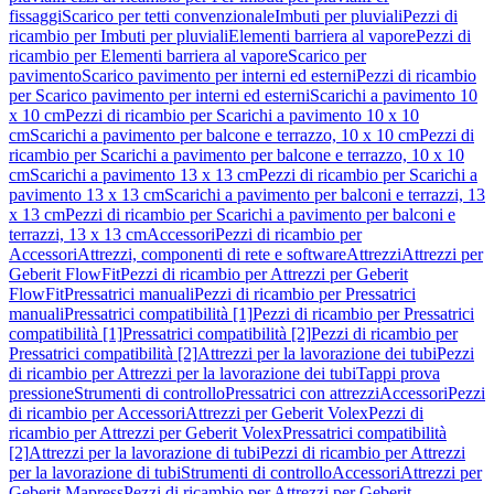
fissaggi
Scarico per tetti convenzionale
Imbuti per pluviali
Pezzi di
ricambio per Imbuti per pluviali
Elementi barriera al vapore
Pezzi di
ricambio per Elementi barriera al vapore
Scarico per
pavimento
Scarico pavimento per interni ed esterni
Pezzi di ricambio
per Scarico pavimento per interni ed esterni
Scarichi a pavimento 10
x 10 cm
Pezzi di ricambio per Scarichi a pavimento 10 x 10
cm
Scarichi a pavimento per balcone e terrazzo, 10 x 10 cm
Pezzi di
ricambio per Scarichi a pavimento per balcone e terrazzo, 10 x 10
cm
Scarichi a pavimento 13 x 13 cm
Pezzi di ricambio per Scarichi a
pavimento 13 x 13 cm
Scarichi a pavimento per balconi e terrazzi, 13
x 13 cm
Pezzi di ricambio per Scarichi a pavimento per balconi e
terrazzi, 13 x 13 cm
Accessori
Pezzi di ricambio per
Accessori
Attrezzi, componenti di rete e software
Attrezzi
Attrezzi per
Geberit FlowFit
Pezzi di ricambio per Attrezzi per Geberit
FlowFit
Pressatrici manuali
Pezzi di ricambio per Pressatrici
manuali
Pressatrici compatibilità [1]
Pezzi di ricambio per Pressatrici
compatibilità [1]
Pressatrici compatibilità [2]
Pezzi di ricambio per
Pressatrici compatibilità [2]
Attrezzi per la lavorazione dei tubi
Pezzi
di ricambio per Attrezzi per la lavorazione dei tubi
Tappi prova
pressione
Strumenti di controllo
Pressatrici con attrezzi
Accessori
Pezzi
di ricambio per Accessori
Attrezzi per Geberit Volex
Pezzi di
ricambio per Attrezzi per Geberit Volex
Pressatrici compatibilità
[2]
Attrezzi per la lavorazione di tubi
Pezzi di ricambio per Attrezzi
per la lavorazione di tubi
Strumenti di controllo
Accessori
Attrezzi per
Geberit Mapress
Pezzi di ricambio per Attrezzi per Geberit