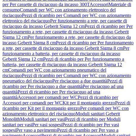
per Per cassette di risciacquo da incasso 300T
Accessori
Materiale di
consumo
Comandi per WC con azionamento elettronico del
risciacquo
Pezzi di ricambio per Comandi per WC con azionamento
elettronico del risciacquo
Per funzionamento a rete, per cassette di
risciacquo da incasso Geberit Sigma 12 cm
Pezzi di ricambio per Per
funzionamento a rete, per cassette di risciacquo da incasso Geberit
Sigma 12 cm
Per funzionamento a rete, per cassette di risciacquo da
incasso Geberit Sigma 8 cm
Pezzi di ricambio per Per funzionamento
a rete, per cassette di risciacquo da incasso Geberit Sigma 8 cm
Per
funzionamento a batteria, per cassette di risciacquo da incasso
Geberit Sigma 12 cm
Pezzi di ricambio per Per funzionamento a
batteria, per cassette di risciacquo da incasso Geberit Sigma 12
cm
Comandi per WC con azionamento pneumatico del
risciacquo
Pezzi di ricambio per Comandi per WC con azionamento
pneumatico del risciacquo
Per risciacquo a due quantità
Pezzi di
ricambio per Per risciacquo a due quantità
Per risciacquo ad una
quantità
Pezzi di ricambio per Per risciacquo ad una
quantità
Accessori per comandi per WC
Pezzi di ricambio per
Accessori per comandi per WC
Kit per il montaggio grezzo
Pezzi di
ricambio per Kit per il montaggio grezzo
Per comandi per WC con
azionamento elettronico del risciacquo
Moduli sanitari Geberit
Monolith
Moduli sanitari per vasi
Pezzi di ricambio per Moduli
sanitari per vasi
Per vasi sospesi
Pezzi di ricambio per Per vasi
sospesi
Per vaso a pavimento
Pezzi di ricambio per Per vaso a
pavimento
Accessori
Pezzi di ricambio per Accessori
Moduli sanitari