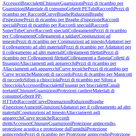
Accessori
Braccialetti
Chiusure
Guarnizioni
Pezzi di ricambio per
Guarnizioni
Materiale di consumo
Geberit PE
Tubi
Raccordi
Pezzi di
ricambio per Raccordi
Curve
Braghe
Riduzioni
Braghe
d'ispezione
Pezzi di ricambio per Braghe d'ispezione
Raccordi
speciali
Pezzi di ricambio per Raccordi speciali
Raccordi
SuperTube
Curve
Raccordi speciali
Collegamenti
Pezzi di ricambio
per Collegamenti
Collegamenti a saldare
Congiunzioni ad
innesto
Pezzi di ricambio per Congiunzioni ad innesto
Adattatori per
il collegamento ad altri materiali
Pezzi di ricambio per Adattatori per
il collegamento ad altri materiali
Collegamenti filettati
Pezzi di
ricambio per Collegamenti filettati
Collegamenti a flangia
Colletti di
fissaggio
Allacciamenti agli apparecchi
Pezzi di ricambio per
Allacciamenti agli apparecchi
Curve tecniche
Pezzi di ricambio per
Curve tecniche
Manicotti di raccordo
Pezzi di ricambio per Manicotti
di raccordo
Sifoni a chiocciola
Pezzi di ricambio per Sifoni a
chiocciola
Accessori
Braccialetti
Fissaggi per braccialetti
Canali
portanti
Chiusure
Guarnizioni
Protezioni cantiere
Materiali di
consumo
Geberit PP-
HT
Tubi
Raccordi
Curve
Diramazioni
Riduzioni
Braghe
d'ispezione
Aumenti
Giunzioni
Adattatori per il collegamento ad altri
materiali
Congiunzioni ad innesto
Allacciamenti agli
apparecchi
Curve tecniche
Raccordi
diritti
Accessori
Chiusure
Guarnizioni
Protezione antincendio,
protezione acustica e protezione dall'umidità
Protezione
antincendio
Pezzi di ricambio per Protezione antincendio
Protezione