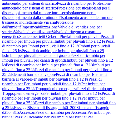
antincendio per sistemi di scarico
Pezzi di ricambio per Protezione
antincendio per sistemi di scarico
Protezione acustica
Isolanti per il
disaccoppiamento dal rumore intrinseco
Isolamento per il
disaccoppiamento dalla struttura e l'isolamento acustico del rumore
trasmesso indirettamente via aria
Protezione
dall'umidità
Impermeabilizzazione
Valvole di ventilazione per
scarico
Valvole di ventilazione
Valvole di ritegno a risparmio
energetico
Scarico per tetti Geberit Pluvia
Imbuti per pluviali
Pezzi di
ricambio per Imbuti per pluviali
Imbuti per pluviali fino a 12 l/s
Pezzi
di ricambio per Imbuti per pluviali fino a 12 l/s
Imbuti per pluviali
fino a 25 l/s
Pezzi di ricambio per Imbuti per pluviali fino a 25
l/s
Imbuti per pluviali per canali di gronda
Pezzi di ricambio per
Imbuti per pluviali per canali di gronda
Imbuti per pluviali fino a 12
l/s
Pezzi di ricambio per Imbuti per pluviali fino a 12 l/s
Imbuti per
pluviali fino a 25 l/s
Pezzi di ricambio per Imbuti per pluviali fino a
25 l/s
Elementi barriera al vapore
Pezzi di ricambio per Elementi
barriera al vapore
Per imbuti per pluviali fino a 12 l/s
Pezzi di
ricambio per Per imbuti per pluviali fino a 12 l/s
Per imbuti per
pluviali fino a 25 l/s
Troppopieni d'emergenza
Pezzi di ricambio per
Troppopieni d'emergenza
Per imbuti per pluviali fino a 12 l/s
Pezzi di
ricambio per Per imbuti per pluviali fino a 12 l/s
Per imbuti per
pluviali fino a 25 l/s
Pezzi di ricambio per Per imbuti per pluviali fino
a 25 l/s
Fissaggi
Sistema di fissaggio d40–200
Sistema di fissaggio
d250–315
Accessori
Pezzi di ricambio per Accessori
Per imbuti per
pluviali
Pezzi di ricambio per Per imbuti per pluviali
Per