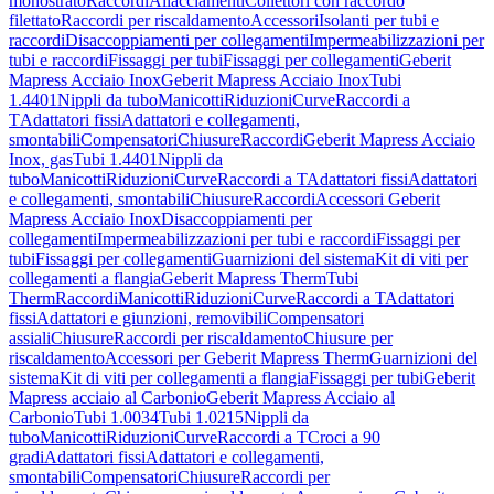
monostrato
Raccordi
Allacciamenti
Collettori con raccordo
filettato
Raccordi per riscaldamento
Accessori
Isolanti per tubi e
raccordi
Disaccoppiamenti per collegamenti
Impermeabilizzazioni per
tubi e raccordi
Fissaggi per tubi
Fissaggi per collegamenti
Geberit
Mapress Acciaio Inox
Geberit Mapress Acciaio Inox
Tubi
1.4401
Nippli da tubo
Manicotti
Riduzioni
Curve
Raccordi a
T
Adattatori fissi
Adattatori e collegamenti,
smontabili
Compensatori
Chiusure
Raccordi
Geberit Mapress Acciaio
Inox, gas
Tubi 1.4401
Nippli da
tubo
Manicotti
Riduzioni
Curve
Raccordi a T
Adattatori fissi
Adattatori
e collegamenti, smontabili
Chiusure
Raccordi
Accessori Geberit
Mapress Acciaio Inox
Disaccoppiamenti per
collegamenti
Impermeabilizzazioni per tubi e raccordi
Fissaggi per
tubi
Fissaggi per collegamenti
Guarnizioni del sistema
Kit di viti per
collegamenti a flangia
Geberit Mapress Therm
Tubi
Therm
Raccordi
Manicotti
Riduzioni
Curve
Raccordi a T
Adattatori
fissi
Adattatori e giunzioni, removibili
Compensatori
assiali
Chiusure
Raccordi per riscaldamento
Chiusure per
riscaldamento
Accessori per Geberit Mapress Therm
Guarnizioni del
sistema
Kit di viti per collegamenti a flangia
Fissaggi per tubi
Geberit
Mapress acciaio al Carbonio
Geberit Mapress Acciaio al
Carbonio
Tubi 1.0034
Tubi 1.0215
Nippli da
tubo
Manicotti
Riduzioni
Curve
Raccordi a T
Croci a 90
gradi
Adattatori fissi
Adattatori e collegamenti,
smontabili
Compensatori
Chiusure
Raccordi per