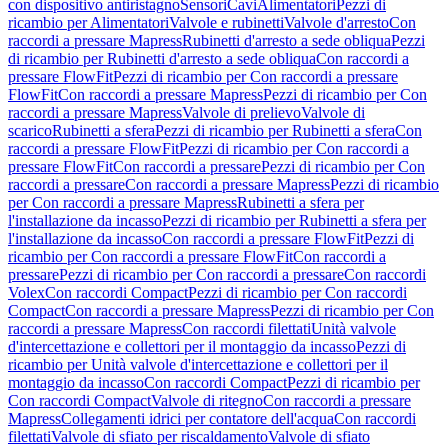
con dispositivo antiristagno
Sensori
Cavi
Alimentatori
Pezzi di
ricambio per Alimentatori
Valvole e rubinetti
Valvole d'arresto
Con
raccordi a pressare Mapress
Rubinetti d'arresto a sede obliqua
Pezzi
di ricambio per Rubinetti d'arresto a sede obliqua
Con raccordi a
pressare FlowFit
Pezzi di ricambio per Con raccordi a pressare
FlowFit
Con raccordi a pressare Mapress
Pezzi di ricambio per Con
raccordi a pressare Mapress
Valvole di prelievo
Valvole di
scarico
Rubinetti a sfera
Pezzi di ricambio per Rubinetti a sfera
Con
raccordi a pressare FlowFit
Pezzi di ricambio per Con raccordi a
pressare FlowFit
Con raccordi a pressare
Pezzi di ricambio per Con
raccordi a pressare
Con raccordi a pressare Mapress
Pezzi di ricambio
per Con raccordi a pressare Mapress
Rubinetti a sfera per
l'installazione da incasso
Pezzi di ricambio per Rubinetti a sfera per
l'installazione da incasso
Con raccordi a pressare FlowFit
Pezzi di
ricambio per Con raccordi a pressare FlowFit
Con raccordi a
pressare
Pezzi di ricambio per Con raccordi a pressare
Con raccordi
Volex
Con raccordi Compact
Pezzi di ricambio per Con raccordi
Compact
Con raccordi a pressare Mapress
Pezzi di ricambio per Con
raccordi a pressare Mapress
Con raccordi filettati
Unità valvole
d'intercettazione e collettori per il montaggio da incasso
Pezzi di
ricambio per Unità valvole d'intercettazione e collettori per il
montaggio da incasso
Con raccordi Compact
Pezzi di ricambio per
Con raccordi Compact
Valvole di ritegno
Con raccordi a pressare
Mapress
Collegamenti idrici per contatore dell'acqua
Con raccordi
filettati
Valvole di sfiato per riscaldamento
Valvole di sfiato