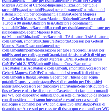
riscaldamento
Chiusure per riscaldamento
Accessori per Geberit
Mapress Acciaio al Carbonio
Impermeabilizzazioni per tubi e
raccordi
Fissaggi per tubi
Fissaggi per collegamenti
Guarnizioni del
sistema
Kit di viti per collegamenti a flangia
Geberit Mapress
Rame
Geberit Mapress Rame
Manicotti
Riduzioni
Curve
Raccordi a
T
Croci a 90 gradi
Adattatori fissi
Adattatori e collegamenti,
smontabili
Chiusure
Raccordi
Raccordi per riscaldamento
Chiusure per
riscaldamento
Geberit Mapress Rame,
gas
Manicotti
Riduzioni
Curve
Raccordi a T
Adattatori fissi
Adattatori e
collegamenti, smontabili
Chiusure
Raccordi
Accessori per Geberit
Mapress Rame
Disaccoppiamenti per
collegamenti
Impermeabilizzazioni per tubi e raccordi
Fissaggi per
tubi
Fissaggi per collegamenti
Guarnizioni del sistema
Kit di viti per
collegamenti a flangia
Geberit Mapress CuNiFe
Geberit Mapress
CuNiFe
Tubi 2.1972
Manicotti
Riduzioni
Curve
Raccordi a
T
Adattatori fissi
Adattatori e collegamenti, smontabili
Accessori per
Geberit Mapress CuNiFe
Guarnizioni del sistema
Kit di viti per
collegamenti a flangia
Sistema Geberit per l’Igiene dell’acqua
potabile
Dispositivi antiristagno
Pezzi di ricambio per Dispositivi
antiristagno
Accessori per dispositivi antiristagno
Sensori
Riduttore di
flusso
Cover e placche di copertura
Cassette di risciacquo e comandi
per WC con dispositivo antiristagno
Cassette di risciacquo da incasso
con dispositivo antiristagno integrato
Accessori per cassette di
risciacquo e comandi per WC con dispositivo antiristagno
Pezzi di
ricambio per Accessori per cassette di risciacquo e comandi per WC