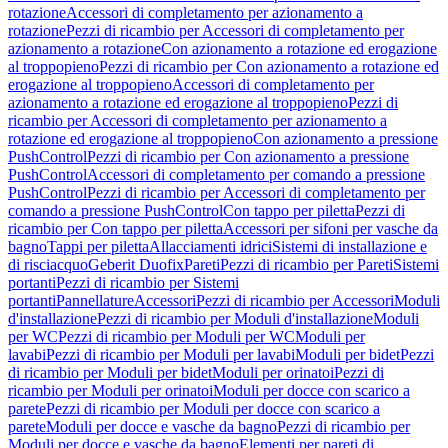
rotazione
Accessori di completamento per azionamento a
rotazione
Pezzi di ricambio per Accessori di completamento per
azionamento a rotazione
Con azionamento a rotazione ed erogazione
al troppopieno
Pezzi di ricambio per Con azionamento a rotazione ed
erogazione al troppopieno
Accessori di completamento per
azionamento a rotazione ed erogazione al troppopieno
Pezzi di
ricambio per Accessori di completamento per azionamento a
rotazione ed erogazione al troppopieno
Con azionamento a pressione
PushControl
Pezzi di ricambio per Con azionamento a pressione
PushControl
Accessori di completamento per comando a pressione
PushControl
Pezzi di ricambio per Accessori di completamento per
comando a pressione PushControl
Con tappo per piletta
Pezzi di
ricambio per Con tappo per piletta
Accessori per sifoni per vasche da
bagno
Tappi per piletta
Allacciamenti idrici
Sistemi di installazione e
di risciacquo
Geberit Duofix
Pareti
Pezzi di ricambio per Pareti
Sistemi
portanti
Pezzi di ricambio per Sistemi
portanti
Pannellature
Accessori
Pezzi di ricambio per Accessori
Moduli
d'installazione
Pezzi di ricambio per Moduli d'installazione
Moduli
per WC
Pezzi di ricambio per Moduli per WC
Moduli per
lavabi
Pezzi di ricambio per Moduli per lavabi
Moduli per bidet
Pezzi
di ricambio per Moduli per bidet
Moduli per orinatoi
Pezzi di
ricambio per Moduli per orinatoi
Moduli per docce con scarico a
parete
Pezzi di ricambio per Moduli per docce con scarico a
parete
Moduli per docce e vasche da bagno
Pezzi di ricambio per
Moduli per docce e vasche da bagno
Elementi per pareti di