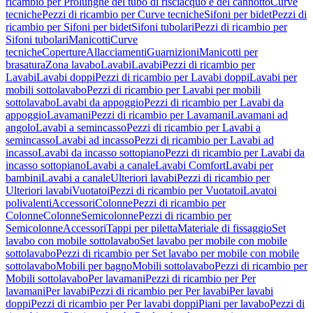
ricambio per Prolunghe del tubo di risciacquo e del cannotto
Curve
tecniche
Pezzi di ricambio per Curve tecniche
Sifoni per bidet
Pezzi di
ricambio per Sifoni per bidet
Sifoni tubolari
Pezzi di ricambio per
Sifoni tubolari
Manicotti
Curve
tecniche
Coperture
Allacciamenti
Guarnizioni
Manicotti per
brasatura
Zona lavabo
Lavabi
Lavabi
Pezzi di ricambio per
Lavabi
Lavabi doppi
Pezzi di ricambio per Lavabi doppi
Lavabi per
mobili sottolavabo
Pezzi di ricambio per Lavabi per mobili
sottolavabo
Lavabi da appoggio
Pezzi di ricambio per Lavabi da
appoggio
Lavamani
Pezzi di ricambio per Lavamani
Lavamani ad
angolo
Lavabi a semincasso
Pezzi di ricambio per Lavabi a
semincasso
Lavabi ad incasso
Pezzi di ricambio per Lavabi ad
incasso
Lavabi da incasso sottopiano
Pezzi di ricambio per Lavabi da
incasso sottopiano
Lavabi a canale
Lavabi Comfort
Lavabi per
bambini
Lavabi a canale
Ulteriori lavabi
Pezzi di ricambio per
Ulteriori lavabi
Vuotatoi
Pezzi di ricambio per Vuotatoi
Lavatoi
polivalenti
Accessori
Colonne
Pezzi di ricambio per
Colonne
Colonne
Semicolonne
Pezzi di ricambio per
Semicolonne
Accessori
Tappi per piletta
Materiale di fissaggio
Set
lavabo con mobile sottolavabo
Set lavabo per mobile con mobile
sottolavabo
Pezzi di ricambio per Set lavabo per mobile con mobile
sottolavabo
Mobili per bagno
Mobili sottolavabo
Pezzi di ricambio per
Mobili sottolavabo
Per lavamani
Pezzi di ricambio per Per
lavamani
Per lavabi
Pezzi di ricambio per Per lavabi
Per lavabi
doppi
Pezzi di ricambio per Per lavabi doppi
Piani per lavabo
Pezzi di