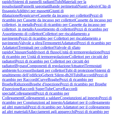
rapido
Sistemi di pannelli radianti
Tubi
Materiali per la
posa
Isolanti
Pannelli sagomati
Bande perimetrali
Nastri adesivi
Clip di
fissaggio
Additivi per massetti
Giunti di
dilatazione
Reggicurve
Cassette da incasso per collettori
Pezzi di
ricambio per Cassette da incasso per collettori
Cassette da incasso per
collettori, in metallo
Pezzi di ricambio per Cassette da incasso per
collettori, in metallo
Assortimento di collettori
Pezzi di ricambio per
Assortimento di collettori
Collettori per riscaldamento a
pavimento
Pezzi di ricambio per Collettori per riscaldamento a
pavimento
Valvole a sfera
Termometri
Adattatori
Pezzi di ricambio per
Adattatori
Terminali per collettori
Valvole di sfiato
rapido
Chiusure
Suddivisori di flusso
Unità di termoregolazione
Pezzi
di ricambio per Unità di termoregolazione
Collettori per circuiti dei
radiatori
Pezzi di ricambio per Collettori per circuiti dei
radiatori
Bypass
Componenti di regolazione
Attuatori
Termostati
ambiente
Accessori
Isolanti per collettori
Tubi di protezione
Sistemi di
smaltimento dell’edificio
Geberit Silent-db20
Tubi
Raccordi
Pezzi di
ricambio per Raccordi
Curve
Braghe
Pezzi di ricambio per
Braghe
Riduzioni
Braghe d'ispezione
Pezzi di ricambio per Braghe
d'ispezione
Raccordi SuperTube
Curve
Raccordi
speciali
Collegamenti
Pezzi di ricambio per
Collegamenti
Collegamenti a saldare
Congiunzioni ad innesto
Pezzi di
ricambio per Congiunzioni ad innesto
Adattatori per il collegamento
ad altri materiali
Pezzi di ricambio per Adattatori per il collegamento
ad altri materiali
Allacciamenti agli apparecchi
Pezzi di ricambio per