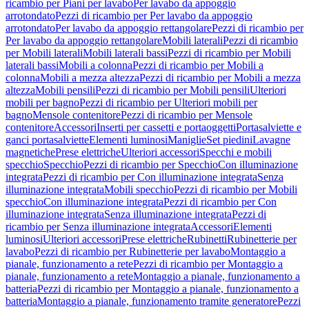
ricambio per Piani per lavabo
Per lavabo da appoggio
arrotondato
Pezzi di ricambio per Per lavabo da appoggio
arrotondato
Per lavabo da appoggio rettangolare
Pezzi di ricambio per
Per lavabo da appoggio rettangolare
Mobili laterali
Pezzi di ricambio
per Mobili laterali
Mobili laterali bassi
Pezzi di ricambio per Mobili
laterali bassi
Mobili a colonna
Pezzi di ricambio per Mobili a
colonna
Mobili a mezza altezza
Pezzi di ricambio per Mobili a mezza
altezza
Mobili pensili
Pezzi di ricambio per Mobili pensili
Ulteriori
mobili per bagno
Pezzi di ricambio per Ulteriori mobili per
bagno
Mensole contenitore
Pezzi di ricambio per Mensole
contenitore
Accessori
Inserti per cassetti e portaoggetti
Portasalviette e
ganci portasalviette
Elementi luminosi
Maniglie
Set piedini
Lavagne
magnetiche
Prese elettriche
Ulteriori accessori
Specchi e mobili
specchio
Specchio
Pezzi di ricambio per Specchio
Con illuminazione
integrata
Pezzi di ricambio per Con illuminazione integrata
Senza
illuminazione integrata
Mobili specchio
Pezzi di ricambio per Mobili
specchio
Con illuminazione integrata
Pezzi di ricambio per Con
illuminazione integrata
Senza illuminazione integrata
Pezzi di
ricambio per Senza illuminazione integrata
Accessori
Elementi
luminosi
Ulteriori accessori
Prese elettriche
Rubinetti
Rubinetterie per
lavabo
Pezzi di ricambio per Rubinetterie per lavabo
Montaggio a
pianale, funzionamento a rete
Pezzi di ricambio per Montaggio a
pianale, funzionamento a rete
Montaggio a pianale, funzionamento a
batteria
Pezzi di ricambio per Montaggio a pianale, funzionamento a
batteria
Montaggio a pianale, funzionamento tramite generatore
Pezzi