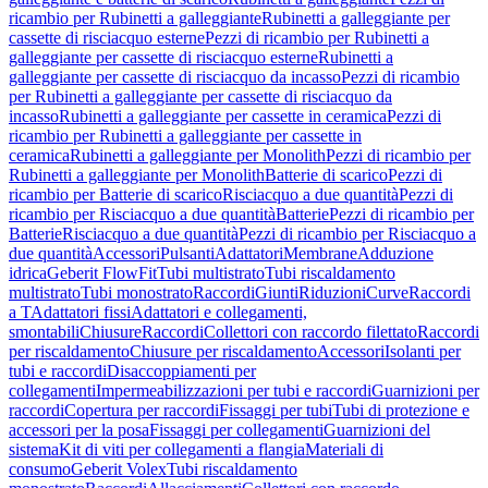
ricambio per Rubinetti a galleggiante
Rubinetti a galleggiante per
cassette di risciacquo esterne
Pezzi di ricambio per Rubinetti a
galleggiante per cassette di risciacquo esterne
Rubinetti a
galleggiante per cassette di risciacquo da incasso
Pezzi di ricambio
per Rubinetti a galleggiante per cassette di risciacquo da
incasso
Rubinetti a galleggiante per cassette in ceramica
Pezzi di
ricambio per Rubinetti a galleggiante per cassette in
ceramica
Rubinetti a galleggiante per Monolith
Pezzi di ricambio per
Rubinetti a galleggiante per Monolith
Batterie di scarico
Pezzi di
ricambio per Batterie di scarico
Risciacquo a due quantità
Pezzi di
ricambio per Risciacquo a due quantità
Batterie
Pezzi di ricambio per
Batterie
Risciacquo a due quantità
Pezzi di ricambio per Risciacquo a
due quantità
Accessori
Pulsanti
Adattatori
Membrane
Adduzione
idrica
Geberit FlowFit
Tubi multistrato
Tubi riscaldamento
multistrato
Tubi monostrato
Raccordi
Giunti
Riduzioni
Curve
Raccordi
a T
Adattatori fissi
Adattatori e collegamenti,
smontabili
Chiusure
Raccordi
Collettori con raccordo filettato
Raccordi
per riscaldamento
Chiusure per riscaldamento
Accessori
Isolanti per
tubi e raccordi
Disaccoppiamenti per
collegamenti
Impermeabilizzazioni per tubi e raccordi
Guarnizioni per
raccordi
Copertura per raccordi
Fissaggi per tubi
Tubi di protezione e
accessori per la posa
Fissaggi per collegamenti
Guarnizioni del
sistema
Kit di viti per collegamenti a flangia
Materiali di
consumo
Geberit Volex
Tubi riscaldamento