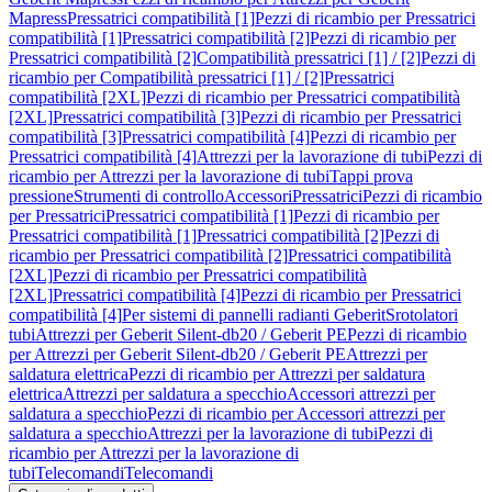
Mapress
Pressatrici compatibilità [1]
Pezzi di ricambio per Pressatrici
compatibilità [1]
Pressatrici compatibilità [2]
Pezzi di ricambio per
Pressatrici compatibilità [2]
Compatibilità pressatrici [1] / [2]
Pezzi di
ricambio per Compatibilità pressatrici [1] / [2]
Pressatrici
compatibilità [2XL]
Pezzi di ricambio per Pressatrici compatibilità
[2XL]
Pressatrici compatibilità [3]
Pezzi di ricambio per Pressatrici
compatibilità [3]
Pressatrici compatibilità [4]
Pezzi di ricambio per
Pressatrici compatibilità [4]
Attrezzi per la lavorazione di tubi
Pezzi di
ricambio per Attrezzi per la lavorazione di tubi
Tappi prova
pressione
Strumenti di controllo
Accessori
Pressatrici
Pezzi di ricambio
per Pressatrici
Pressatrici compatibilità [1]
Pezzi di ricambio per
Pressatrici compatibilità [1]
Pressatrici compatibilità [2]
Pezzi di
ricambio per Pressatrici compatibilità [2]
Pressatrici compatibilità
[2XL]
Pezzi di ricambio per Pressatrici compatibilità
[2XL]
Pressatrici compatibilità [4]
Pezzi di ricambio per Pressatrici
compatibilità [4]
Per sistemi di pannelli radianti Geberit
Srotolatori
tubi
Attrezzi per Geberit Silent-db20 / Geberit PE
Pezzi di ricambio
per Attrezzi per Geberit Silent-db20 / Geberit PE
Attrezzi per
saldatura elettrica
Pezzi di ricambio per Attrezzi per saldatura
elettrica
Attrezzi per saldatura a specchio
Accessori attrezzi per
saldatura a specchio
Pezzi di ricambio per Accessori attrezzi per
saldatura a specchio
Attrezzi per la lavorazione di tubi
Pezzi di
ricambio per Attrezzi per la lavorazione di
tubi
Telecomandi
Telecomandi