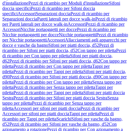
d'installazione
Pezzi di ricambio per Moduli d'installazione
Sifoni
doccia specifici
Pezzi di ricambio per Sifoni doccia
specifici
Accessori
Separazioni doccia
Pezzi di ricambio per
Separazioni doccia
Pareti laterali per docce walk-in
Pezzi di ricambio
per Pareti laterali per docce walk-in
Accessori
Pezzi di ricambio per
Accessori
Nicchie portaoggetti per docce
Pezzi di ricambio per
Nicchie portaoggetti per docce
Nicchie portaoggetti
Pezzi di ricambio
per Nicchie portaoggetti
Accessori
Allacciamenti agli apparecchi per
docce e vasche da bagno
Sifoni per piatti doccia, d52
Pezzi di
ricambio per Sifoni per piatti doccia, d52
Con tappo per piletta
Pezzi
di ricambio per Con tappo per piletta
Sifoni per piatti doccia,
d62
Pezzi di ricambio per Sifoni per piatti doccia, d62
Con tappo per
piletta
Pezzi di ricambio per Con tappo per piletta
Tappi per
piletta
Pezzi di ricambio per Tappi per piletta
Sifoni per piatti doccia,
d90
Pezzi di ricambio per Sifoni per piatti doccia, d90
Con tappo per
piletta
Pezzi di ricambio per Con tappo per piletta
Senza tappo per
piletta
Pezzi di ricambio per Senza tappo per piletta
Tappi per
piletta
Pezzi di ricambio per Tappi per piletta
Sifoni per piatti doccia
Sestra
Pezzi di ricambio per Sifoni per piatti doccia Sestra
Senza
tappo per piletta
Pezzi di ricambio per Senza tappo per
piletta
Accessori per sifoni per piatti doccia
Pezzi di ricambio per
Accessori per sifoni per piatti doccia
Tappi per piletta
Pezzi di
ricambio per Tappi per piletta
Scarichi
Sifoni per vasche da bagno,
d52
Pezzi di ricambio per Sifoni per vasche da bagno, d52
Con
azionamento a rotazione
Pezzi di ricambio per Con azionamento a