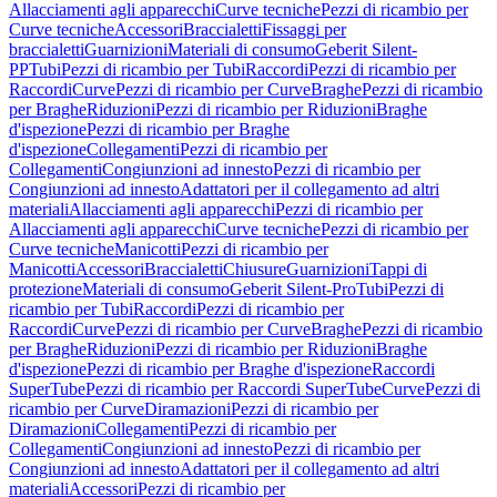
Allacciamenti agli apparecchi
Curve tecniche
Pezzi di ricambio per
Curve tecniche
Accessori
Braccialetti
Fissaggi per
braccialetti
Guarnizioni
Materiali di consumo
Geberit Silent-
PP
Tubi
Pezzi di ricambio per Tubi
Raccordi
Pezzi di ricambio per
Raccordi
Curve
Pezzi di ricambio per Curve
Braghe
Pezzi di ricambio
per Braghe
Riduzioni
Pezzi di ricambio per Riduzioni
Braghe
d'ispezione
Pezzi di ricambio per Braghe
d'ispezione
Collegamenti
Pezzi di ricambio per
Collegamenti
Congiunzioni ad innesto
Pezzi di ricambio per
Congiunzioni ad innesto
Adattatori per il collegamento ad altri
materiali
Allacciamenti agli apparecchi
Pezzi di ricambio per
Allacciamenti agli apparecchi
Curve tecniche
Pezzi di ricambio per
Curve tecniche
Manicotti
Pezzi di ricambio per
Manicotti
Accessori
Braccialetti
Chiusure
Guarnizioni
Tappi di
protezione
Materiali di consumo
Geberit Silent-Pro
Tubi
Pezzi di
ricambio per Tubi
Raccordi
Pezzi di ricambio per
Raccordi
Curve
Pezzi di ricambio per Curve
Braghe
Pezzi di ricambio
per Braghe
Riduzioni
Pezzi di ricambio per Riduzioni
Braghe
d'ispezione
Pezzi di ricambio per Braghe d'ispezione
Raccordi
SuperTube
Pezzi di ricambio per Raccordi SuperTube
Curve
Pezzi di
ricambio per Curve
Diramazioni
Pezzi di ricambio per
Diramazioni
Collegamenti
Pezzi di ricambio per
Collegamenti
Congiunzioni ad innesto
Pezzi di ricambio per
Congiunzioni ad innesto
Adattatori per il collegamento ad altri
materiali
Accessori
Pezzi di ricambio per