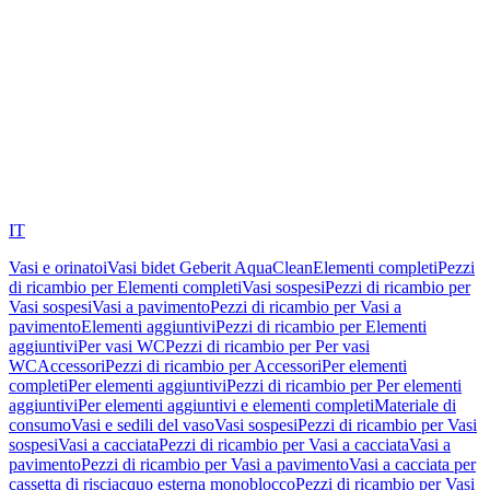
IT
Vasi e orinatoi
Vasi bidet Geberit AquaClean
Elementi completi
Pezzi
di ricambio per Elementi completi
Vasi sospesi
Pezzi di ricambio per
Vasi sospesi
Vasi a pavimento
Pezzi di ricambio per Vasi a
pavimento
Elementi aggiuntivi
Pezzi di ricambio per Elementi
aggiuntivi
Per vasi WC
Pezzi di ricambio per Per vasi
WC
Accessori
Pezzi di ricambio per Accessori
Per elementi
completi
Per elementi aggiuntivi
Pezzi di ricambio per Per elementi
aggiuntivi
Per elementi aggiuntivi e elementi completi
Materiale di
consumo
Vasi e sedili del vaso
Vasi sospesi
Pezzi di ricambio per Vasi
sospesi
Vasi a cacciata
Pezzi di ricambio per Vasi a cacciata
Vasi a
pavimento
Pezzi di ricambio per Vasi a pavimento
Vasi a cacciata per
cassetta di risciacquo esterna monoblocco
Pezzi di ricambio per Vasi