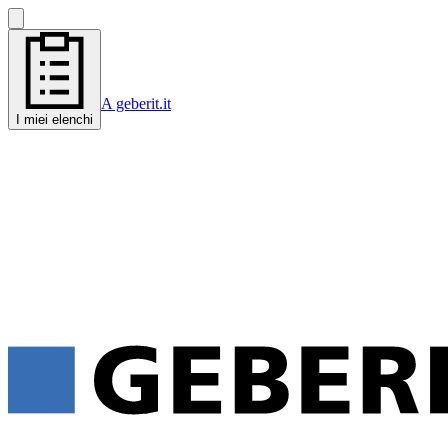
A geberit.it
I miei elenchi