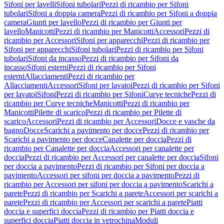
Sifoni per lavelli
Sifoni tubolari
Pezzi di ricambio per Sifoni
tubolari
Sifoni a doppia camera
Pezzi di ricambio per Sifoni a doppia
camera
Giunti per lavello
Pezzi di ricambio per Giunti per
lavello
Manicotti
Pezzi di ricambio per Manicotti
Accessori
Pezzi di
ricambio per Accessori
Sifoni per apparecchi
Pezzi di ricambio per
Sifoni per apparecchi
Sifoni tubolari
Pezzi di ricambio per Sifoni
tubolari
Sifoni da incasso
Pezzi di ricambio per Sifoni da
incasso
Sifoni esterni
Pezzi di ricambio per Sifoni
esterni
Allacciamenti
Pezzi di ricambio per
Allacciamenti
Accessori
Sifoni per lavatoi
Pezzi di ricambio per Sifoni
per lavatoi
Sifoni
Pezzi di ricambio per Sifoni
Curve tecniche
Pezzi di
ricambio per Curve tecniche
Manicotti
Pezzi di ricambio per
Manicotti
Pilette di scarico
Pezzi di ricambio per Pilette di
scarico
Accessori
Pezzi di ricambio per Accessori
Docce e vasche da
bagno
Docce
Scarichi a pavimento per docce
Pezzi di ricambio per
Scarichi a pavimento per docce
Canalette per doccia
Pezzi di
ricambio per Canalette per doccia
Accessori per canalette per
doccia
Pezzi di ricambio per Accessori per canalette per doccia
Sifoni
per doccia a pavimento
Pezzi di ricambio per Sifoni per doccia a
pavimento
Accessori per sifoni per doccia a pavimento
Pezzi di
ricambio per Accessori per sifoni per doccia a pavimento
Scarichi a
parete
Pezzi di ricambio per Scarichi a parete
Accessori per scarichi a
parete
Pezzi di ricambio per Accessori per scarichi a parete
Piatti
doccia e superfici doccia
Pezzi di ricambio per Piatti doccia e
superfici doccia
Piatti doccia in vetrochina
Moduli