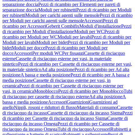
separazione doccia
Pezzi di ricambio per Elementi per pareti di
separazione doccia
Moduli per rubinetti
Pezzi di ricambio per Moduli
per rubinetti
Moduli per carichi agenti sulle mensole
Pezzi di ricambio
per Moduli per carichi agenti sulle mensole
Accessori
Pezzi di
ricambio per Accessori
Geberit Combifix
Moduli d'installazione
Pezzi
di ricambio per Moduli d'installazione
Moduli per WC
Pezzi di
ricambio per Moduli per WC
Moduli per lavabi
Pezzi di ricambio per
Moduli per lavabi
Moduli per bidet
Pezzi di ricambio per Moduli per
bidet
Moduli per docce
Pezzi di ricambio per Moduli per
docce
Accessori
Per moduli WC
Per fissaggi
Cassette di risciacquo
esterne
Cassette di risciacquo esterne per vasi, in materiale
sintetico
Pezzi di ricambio per Cassette di risciacquo esterne per vasi,
in materiale sintetico
Ad alta posizione
Pezzi di ricambio per Ad alta
posizione
A bassa e media posizione
Pezzi di ricambio per A bassa e
media posizione
Cassette di risciacquo esterne per vasi, in
ceramica
Pezzi di ricambio per Cassette di risciacquo esterne per
vasi, in ceramica
Monoblocco
Pezzi di ricambio per Monoblocco
Tubi
di risciacquo per cassette di risciacquo esterne
Ad alta posizione
A
bassa e media posizione
Accessori
Guarnizioni
Guarnizioni ad
anello
Nippli, rosoni e riduttori di flusso
Materiali di consumo
Cassette
di risciacquo da incasso
Cassette di risciacquo da incasso Sigma
Pezzi
di ricambio per Cassette di risciacquo da incasso Sigma
Cassette di
risciacquo da incasso Omega
Pezzi di ricambio per Cassette di
risciacquo da incasso Omega
Tubi di risciacquo
Accessori
Rubinetti a
galleggiante e batterie di scarico
Rubinetti a galleggiante
Pezzi di