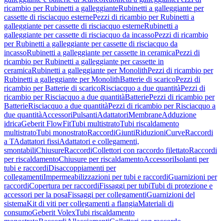
ricambio per Rubinetti a galleggiante
Rubinetti a galleggiante per
cassette di risciacquo esterne
Pezzi di ricambio per Rubinetti a
galleggiante per cassette di risciacquo esterne
Rubinetti a
galleggiante per cassette di risciacquo da incasso
Pezzi di ricambio
per Rubinetti a galleggiante per cassette di risciacquo da
incasso
Rubinetti a galleggiante per cassette in ceramica
Pezzi di
ricambio per Rubinetti a galleggiante per cassette in
ceramica
Rubinetti a galleggiante per Monolith
Pezzi di ricambio per
Rubinetti a galleggiante per Monolith
Batterie di scarico
Pezzi di
ricambio per Batterie di scarico
Risciacquo a due quantità
Pezzi di
ricambio per Risciacquo a due quantità
Batterie
Pezzi di ricambio per
Batterie
Risciacquo a due quantità
Pezzi di ricambio per Risciacquo a
due quantità
Accessori
Pulsanti
Adattatori
Membrane
Adduzione
idrica
Geberit FlowFit
Tubi multistrato
Tubi riscaldamento
multistrato
Tubi monostrato
Raccordi
Giunti
Riduzioni
Curve
Raccordi
a T
Adattatori fissi
Adattatori e collegamenti,
smontabili
Chiusure
Raccordi
Collettori con raccordo filettato
Raccordi
per riscaldamento
Chiusure per riscaldamento
Accessori
Isolanti per
tubi e raccordi
Disaccoppiamenti per
collegamenti
Impermeabilizzazioni per tubi e raccordi
Guarnizioni per
raccordi
Copertura per raccordi
Fissaggi per tubi
Tubi di protezione e
accessori per la posa
Fissaggi per collegamenti
Guarnizioni del
sistema
Kit di viti per collegamenti a flangia
Materiali di
consumo
Geberit Volex
Tubi riscaldamento