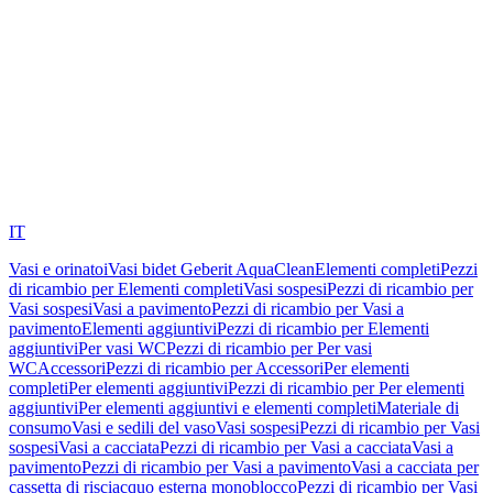
IT
Vasi e orinatoi
Vasi bidet Geberit AquaClean
Elementi completi
Pezzi
di ricambio per Elementi completi
Vasi sospesi
Pezzi di ricambio per
Vasi sospesi
Vasi a pavimento
Pezzi di ricambio per Vasi a
pavimento
Elementi aggiuntivi
Pezzi di ricambio per Elementi
aggiuntivi
Per vasi WC
Pezzi di ricambio per Per vasi
WC
Accessori
Pezzi di ricambio per Accessori
Per elementi
completi
Per elementi aggiuntivi
Pezzi di ricambio per Per elementi
aggiuntivi
Per elementi aggiuntivi e elementi completi
Materiale di
consumo
Vasi e sedili del vaso
Vasi sospesi
Pezzi di ricambio per Vasi
sospesi
Vasi a cacciata
Pezzi di ricambio per Vasi a cacciata
Vasi a
pavimento
Pezzi di ricambio per Vasi a pavimento
Vasi a cacciata per
cassetta di risciacquo esterna monoblocco
Pezzi di ricambio per Vasi