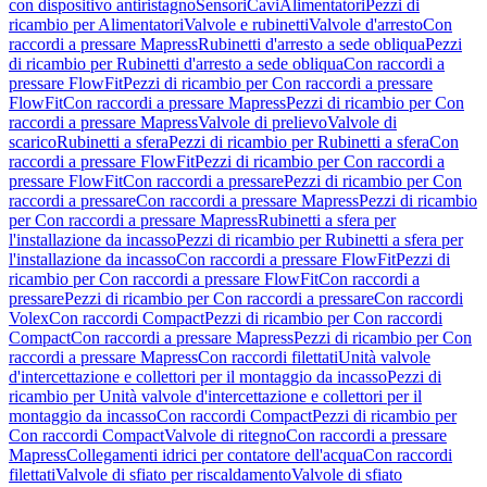
con dispositivo antiristagno
Sensori
Cavi
Alimentatori
Pezzi di
ricambio per Alimentatori
Valvole e rubinetti
Valvole d'arresto
Con
raccordi a pressare Mapress
Rubinetti d'arresto a sede obliqua
Pezzi
di ricambio per Rubinetti d'arresto a sede obliqua
Con raccordi a
pressare FlowFit
Pezzi di ricambio per Con raccordi a pressare
FlowFit
Con raccordi a pressare Mapress
Pezzi di ricambio per Con
raccordi a pressare Mapress
Valvole di prelievo
Valvole di
scarico
Rubinetti a sfera
Pezzi di ricambio per Rubinetti a sfera
Con
raccordi a pressare FlowFit
Pezzi di ricambio per Con raccordi a
pressare FlowFit
Con raccordi a pressare
Pezzi di ricambio per Con
raccordi a pressare
Con raccordi a pressare Mapress
Pezzi di ricambio
per Con raccordi a pressare Mapress
Rubinetti a sfera per
l'installazione da incasso
Pezzi di ricambio per Rubinetti a sfera per
l'installazione da incasso
Con raccordi a pressare FlowFit
Pezzi di
ricambio per Con raccordi a pressare FlowFit
Con raccordi a
pressare
Pezzi di ricambio per Con raccordi a pressare
Con raccordi
Volex
Con raccordi Compact
Pezzi di ricambio per Con raccordi
Compact
Con raccordi a pressare Mapress
Pezzi di ricambio per Con
raccordi a pressare Mapress
Con raccordi filettati
Unità valvole
d'intercettazione e collettori per il montaggio da incasso
Pezzi di
ricambio per Unità valvole d'intercettazione e collettori per il
montaggio da incasso
Con raccordi Compact
Pezzi di ricambio per
Con raccordi Compact
Valvole di ritegno
Con raccordi a pressare
Mapress
Collegamenti idrici per contatore dell'acqua
Con raccordi
filettati
Valvole di sfiato per riscaldamento
Valvole di sfiato