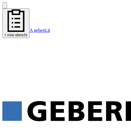
A geberit.it
I miei elenchi