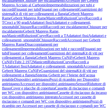
riscaldamento
Chiusure per riscaldamento
Accessori per Geberit
Mapress Acciaio al Carbonio
Impermeabilizzazioni per tubi e
raccordi
Fissaggi per tubi
Fissaggi per collegamenti
Guarnizioni del
sistema
Kit di viti per collegamenti a flangia
Geberit Mapress
Rame
Geberit Mapress Rame
Manicotti
Riduzioni
Curve
Raccordi a
T
Croci a 90 gradi
Adattatori fissi
Adattatori e collegamenti,
smontabili
Chiusure
Raccordi
Raccordi per riscaldamento
Chiusure per
riscaldamento
Geberit Mapress Rame,
gas
Manicotti
Riduzioni
Curve
Raccordi a T
Adattatori fissi
Adattatori e
collegamenti, smontabili
Chiusure
Raccordi
Accessori per Geberit
Mapress Rame
Disaccoppiamenti per
collegamenti
Impermeabilizzazioni per tubi e raccordi
Fissaggi per
tubi
Fissaggi per collegamenti
Guarnizioni del sistema
Kit di viti per
collegamenti a flangia
Geberit Mapress CuNiFe
Geberit Mapress
CuNiFe
Tubi 2.1972
Manicotti
Riduzioni
Curve
Raccordi a
T
Adattatori fissi
Adattatori e collegamenti, smontabili
Accessori per
Geberit Mapress CuNiFe
Guarnizioni del sistema
Kit di viti per
collegamenti a flangia
Sistema Geberit per l’Igiene dell’acqua
potabile
Dispositivi antiristagno
Pezzi di ricambio per Dispositivi
antiristagno
Accessori per dispositivi antiristagno
Sensori
Riduttore di
flusso
Cover e placche di copertura
Cassette di risciacquo e comandi
per WC con dispositivo antiristagno
Cassette di risciacquo da incasso
con dispositivo antiristagno integrato
Accessori per cassette di
risciacquo e comandi per WC con dispositivo antiristagno
Pezzi di
ricambio per Accessori per cassette di risciacquo e comandi per WC