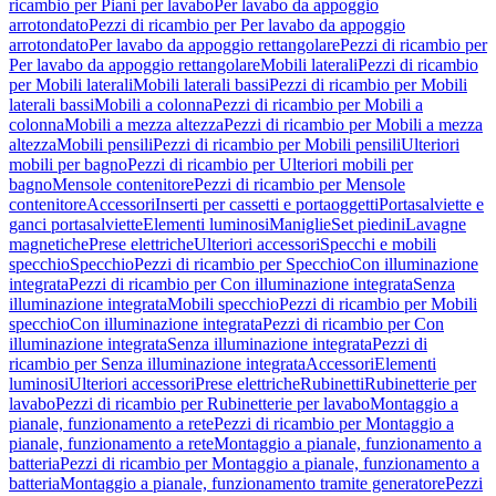
ricambio per Piani per lavabo
Per lavabo da appoggio
arrotondato
Pezzi di ricambio per Per lavabo da appoggio
arrotondato
Per lavabo da appoggio rettangolare
Pezzi di ricambio per
Per lavabo da appoggio rettangolare
Mobili laterali
Pezzi di ricambio
per Mobili laterali
Mobili laterali bassi
Pezzi di ricambio per Mobili
laterali bassi
Mobili a colonna
Pezzi di ricambio per Mobili a
colonna
Mobili a mezza altezza
Pezzi di ricambio per Mobili a mezza
altezza
Mobili pensili
Pezzi di ricambio per Mobili pensili
Ulteriori
mobili per bagno
Pezzi di ricambio per Ulteriori mobili per
bagno
Mensole contenitore
Pezzi di ricambio per Mensole
contenitore
Accessori
Inserti per cassetti e portaoggetti
Portasalviette e
ganci portasalviette
Elementi luminosi
Maniglie
Set piedini
Lavagne
magnetiche
Prese elettriche
Ulteriori accessori
Specchi e mobili
specchio
Specchio
Pezzi di ricambio per Specchio
Con illuminazione
integrata
Pezzi di ricambio per Con illuminazione integrata
Senza
illuminazione integrata
Mobili specchio
Pezzi di ricambio per Mobili
specchio
Con illuminazione integrata
Pezzi di ricambio per Con
illuminazione integrata
Senza illuminazione integrata
Pezzi di
ricambio per Senza illuminazione integrata
Accessori
Elementi
luminosi
Ulteriori accessori
Prese elettriche
Rubinetti
Rubinetterie per
lavabo
Pezzi di ricambio per Rubinetterie per lavabo
Montaggio a
pianale, funzionamento a rete
Pezzi di ricambio per Montaggio a
pianale, funzionamento a rete
Montaggio a pianale, funzionamento a
batteria
Pezzi di ricambio per Montaggio a pianale, funzionamento a
batteria
Montaggio a pianale, funzionamento tramite generatore
Pezzi