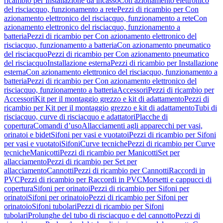
ricambio per Installazione da incasso
Con azionamento elettronico
del risciacquo, funzionamento a rete
Pezzi di ricambio per Con
azionamento elettronico del risciacquo, funzionamento a rete
Con
azionamento elettronico del risciacquo, funzionamento a
batteria
Pezzi di ricambio per Con azionamento elettronico del
risciacquo, funzionamento a batteria
Con azionamento pneumatico
del risciacquo
Pezzi di ricambio per Con azionamento pneumatico
del risciacquo
Installazione esterna
Pezzi di ricambio per Installazione
esterna
Con azionamento elettronico del risciacquo, funzionamento a
batteria
Pezzi di ricambio per Con azionamento elettronico del
risciacquo, funzionamento a batteria
Accessori
Pezzi di ricambio per
Accessori
Kit per il montaggio grezzo e kit di adattamento
Pezzi di
ricambio per Kit per il montaggio grezzo e kit di adattamento
Tubi di
risciacquo, curve di risciacquo e adattatori
Placche di
copertura
Comandi d’uso
Allacciamenti agli apparecchi per vasi,
orinatoi e bidet
Sifoni per vasi e vuotatoi
Pezzi di ricambio per Sifoni
per vasi e vuotatoi
Sifoni
Curve tecniche
Pezzi di ricambio per Curve
tecniche
Manicotti
Pezzi di ricambio per Manicotti
Set per
allacciamento
Pezzi di ricambio per Set per
allacciamento
Cannotti
Pezzi di ricambio per Cannotti
Raccordi in
PVC
Pezzi di ricambio per Raccordi in PVC
Morsetti e cappucci di
copertura
Sifoni per orinatoi
Pezzi di ricambio per Sifoni per
orinatoi
Sifoni per orinatoio
Pezzi di ricambio per Sifoni per
orinatoio
Sifoni tubolari
Pezzi di ricambio per Sifoni
tubolari
Prolunghe del tubo di risciacquo e del cannotto
Pezzi di