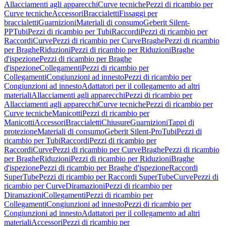
Allacciamenti agli apparecchi
Curve tecniche
Pezzi di ricambio per
Curve tecniche
Accessori
Braccialetti
Fissaggi per
braccialetti
Guarnizioni
Materiali di consumo
Geberit Silent-
PP
Tubi
Pezzi di ricambio per Tubi
Raccordi
Pezzi di ricambio per
Raccordi
Curve
Pezzi di ricambio per Curve
Braghe
Pezzi di ricambio
per Braghe
Riduzioni
Pezzi di ricambio per Riduzioni
Braghe
d'ispezione
Pezzi di ricambio per Braghe
d'ispezione
Collegamenti
Pezzi di ricambio per
Collegamenti
Congiunzioni ad innesto
Pezzi di ricambio per
Congiunzioni ad innesto
Adattatori per il collegamento ad altri
materiali
Allacciamenti agli apparecchi
Pezzi di ricambio per
Allacciamenti agli apparecchi
Curve tecniche
Pezzi di ricambio per
Curve tecniche
Manicotti
Pezzi di ricambio per
Manicotti
Accessori
Braccialetti
Chiusure
Guarnizioni
Tappi di
protezione
Materiali di consumo
Geberit Silent-Pro
Tubi
Pezzi di
ricambio per Tubi
Raccordi
Pezzi di ricambio per
Raccordi
Curve
Pezzi di ricambio per Curve
Braghe
Pezzi di ricambio
per Braghe
Riduzioni
Pezzi di ricambio per Riduzioni
Braghe
d'ispezione
Pezzi di ricambio per Braghe d'ispezione
Raccordi
SuperTube
Pezzi di ricambio per Raccordi SuperTube
Curve
Pezzi di
ricambio per Curve
Diramazioni
Pezzi di ricambio per
Diramazioni
Collegamenti
Pezzi di ricambio per
Collegamenti
Congiunzioni ad innesto
Pezzi di ricambio per
Congiunzioni ad innesto
Adattatori per il collegamento ad altri
materiali
Accessori
Pezzi di ricambio per