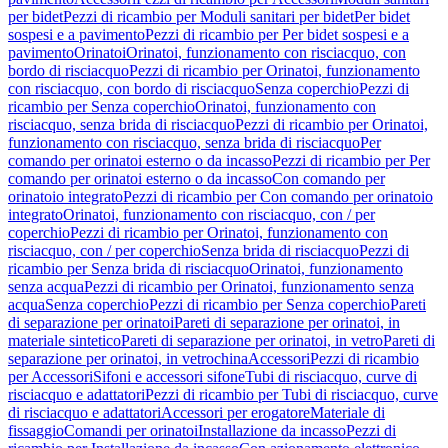
per bidet
Pezzi di ricambio per Moduli sanitari per bidet
Per bidet
sospesi e a pavimento
Pezzi di ricambio per Per bidet sospesi e a
pavimento
Orinatoi
Orinatoi, funzionamento con risciacquo, con
bordo di risciacquo
Pezzi di ricambio per Orinatoi, funzionamento
con risciacquo, con bordo di risciacquo
Senza coperchio
Pezzi di
ricambio per Senza coperchio
Orinatoi, funzionamento con
risciacquo, senza brida di risciacquo
Pezzi di ricambio per Orinatoi,
funzionamento con risciacquo, senza brida di risciacquo
Per
comando per orinatoi esterno o da incasso
Pezzi di ricambio per Per
comando per orinatoi esterno o da incasso
Con comando per
orinatoio integrato
Pezzi di ricambio per Con comando per orinatoio
integrato
Orinatoi, funzionamento con risciacquo, con / per
coperchio
Pezzi di ricambio per Orinatoi, funzionamento con
risciacquo, con / per coperchio
Senza brida di risciacquo
Pezzi di
ricambio per Senza brida di risciacquo
Orinatoi, funzionamento
senza acqua
Pezzi di ricambio per Orinatoi, funzionamento senza
acqua
Senza coperchio
Pezzi di ricambio per Senza coperchio
Pareti
di separazione per orinatoi
Pareti di separazione per orinatoi, in
materiale sintetico
Pareti di separazione per orinatoi, in vetro
Pareti di
separazione per orinatoi, in vetrochina
Accessori
Pezzi di ricambio
per Accessori
Sifoni e accessori sifone
Tubi di risciacquo, curve di
risciacquo e adattatori
Pezzi di ricambio per Tubi di risciacquo, curve
di risciacquo e adattatori
Accessori per erogatore
Materiale di
fissaggio
Comandi per orinatoi
Installazione da incasso
Pezzi di