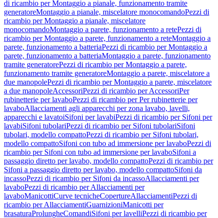
di ricambio per Montaggio a pianale, funzionamento tramite
generatore
Montaggio a pianale, miscelatore monocomando
Pezzi di
ricambio per Montaggio a pianale, miscelatore
monocomando
Montaggio a parete, funzionamento a rete
Pezzi di
ricambio per Montaggio a parete, funzionamento a rete
Montaggio a
parete, funzionamento a batteria
Pezzi di ricambio per Montaggio a
parete, funzionamento a batteria
Montaggio a parete, funzionamento
tramite generatore
Pezzi di ricambio per Montaggio a parete,
funzionamento tramite generatore
Montaggio a parete, miscelatore a
due manopole
Pezzi di ricambio per Montaggio a parete, miscelatore
a due manopole
Accessori
Pezzi di ricambio per Accessori
Per
rubinetterie per lavabo
Pezzi di ricambio per Per rubinetterie per
lavabo
Allacciamenti agli apparecchi per zona lavabo, lavelli,
apparecchi e lavatoi
Sifoni per lavabi
Pezzi di ricambio per Sifoni per
lavabi
Sifoni tubolari
Pezzi di ricambio per Sifoni tubolari
Sifoni
tubolari, modello compatto
Pezzi di ricambio per Sifoni tubolari,
modello compatto
Sifoni con tubo ad immersione per lavabo
Pezzi di
ricambio per Sifoni con tubo ad immersione per lavabo
Sifoni a
passaggio diretto per lavabo, modello compatto
Pezzi di ricambio per
Sifoni a passaggio diretto per lavabo, modello compatto
Sifoni da
incasso
Pezzi di ricambio per Sifoni da incasso
Allacciamenti per
lavabo
Pezzi di ricambio per Allacciamenti per
lavabo
Manicotti
Curve tecniche
Coperture
Allacciamenti
Pezzi di
ricambio per Allacciamenti
Guarnizioni
Manicotti per
brasatura
Prolunghe
Comandi
Sifoni per lavelli
Pezzi di ricambio per