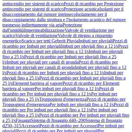
antincendio per sistemi di scarico
Pezzi di ricambio per Protezione
antincendio per sistemi di scarico
Protezione acustica
Isolanti per il
disaccoppiamento dal rumore intrinseco
Isolamento per il
disaccoppiamento dalla struttura e l'isolamento acustico del rumore
trasmesso indirettamente via aria
Protezione
dall'umidità
Impermeabilizzazione
Valvole di ventilazione per
scarico
Valvole di ventilazione
Valvole di ritegno a risparmio
energetico
Scarico per tetti Geberit Pluvia
Imbuti per pluviali
Pezzi di
ricambio per Imbuti per pluviali
Imbuti per pluviali fino a 12 l/s
Pezzi
di ricambio per Imbuti per pluviali fino a 12 l/s
Imbuti per pluviali
fino a 25 l/s
Pezzi di ricambio per Imbuti per pluviali fino a 25
l/s
Imbuti per pluviali per canali di gronda
Pezzi di ricambio per
Imbuti per pluviali per canali di gronda
Imbuti per pluviali fino a 12
l/s
Pezzi di ricambio per Imbuti per pluviali fino a 12 l/s
Imbuti per
pluviali fino a 25 l/s
Pezzi di ricambio per Imbuti per pluviali fino a
25 l/s
Elementi barriera al vapore
Pezzi di ricambio per Elementi
barriera al vapore
Per imbuti per pluviali fino a 12 l/s
Pezzi di
ricambio per Per imbuti per pluviali fino a 12 l/s
Per imbuti per
pluviali fino a 25 l/s
Troppopieni d'emergenza
Pezzi di ricambio per
Troppopieni d'emergenza
Per imbuti per pluviali fino a 12 l/s
Pezzi di
ricambio per Per imbuti per pluviali fino a 12 l/s
Per imbuti per
pluviali fino a 25 l/s
Pezzi di ricambio per Per imbuti per pluviali fino
a 25 l/s
Fissaggi
Sistema di fissaggio d40–200
Sistema di fissaggio
d250–315
Accessori
Pezzi di ricambio per Accessori
Per imbuti per
pluviali
Pezzi di ricambio per Per imbuti per pluviali
Per