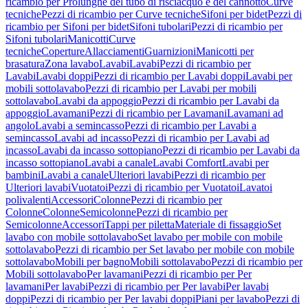
ricambio per Prolunghe del tubo di risciacquo e del cannotto
Curve
tecniche
Pezzi di ricambio per Curve tecniche
Sifoni per bidet
Pezzi di
ricambio per Sifoni per bidet
Sifoni tubolari
Pezzi di ricambio per
Sifoni tubolari
Manicotti
Curve
tecniche
Coperture
Allacciamenti
Guarnizioni
Manicotti per
brasatura
Zona lavabo
Lavabi
Lavabi
Pezzi di ricambio per
Lavabi
Lavabi doppi
Pezzi di ricambio per Lavabi doppi
Lavabi per
mobili sottolavabo
Pezzi di ricambio per Lavabi per mobili
sottolavabo
Lavabi da appoggio
Pezzi di ricambio per Lavabi da
appoggio
Lavamani
Pezzi di ricambio per Lavamani
Lavamani ad
angolo
Lavabi a semincasso
Pezzi di ricambio per Lavabi a
semincasso
Lavabi ad incasso
Pezzi di ricambio per Lavabi ad
incasso
Lavabi da incasso sottopiano
Pezzi di ricambio per Lavabi da
incasso sottopiano
Lavabi a canale
Lavabi Comfort
Lavabi per
bambini
Lavabi a canale
Ulteriori lavabi
Pezzi di ricambio per
Ulteriori lavabi
Vuotatoi
Pezzi di ricambio per Vuotatoi
Lavatoi
polivalenti
Accessori
Colonne
Pezzi di ricambio per
Colonne
Colonne
Semicolonne
Pezzi di ricambio per
Semicolonne
Accessori
Tappi per piletta
Materiale di fissaggio
Set
lavabo con mobile sottolavabo
Set lavabo per mobile con mobile
sottolavabo
Pezzi di ricambio per Set lavabo per mobile con mobile
sottolavabo
Mobili per bagno
Mobili sottolavabo
Pezzi di ricambio per
Mobili sottolavabo
Per lavamani
Pezzi di ricambio per Per
lavamani
Per lavabi
Pezzi di ricambio per Per lavabi
Per lavabi
doppi
Pezzi di ricambio per Per lavabi doppi
Piani per lavabo
Pezzi di