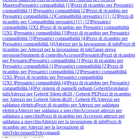
Mapress
Pressatrici compatibilità [1]
Pezzi di ricambio per Pressatrici
compatibilità [1]
Pressatrici compatibilità [2]
Pezzi di ricambio per
Pressatrici compatibilità [2]
Compatibilità pressatrici [1] / [2]
Pezzi di
ricambio per Compatibilità pressatrici [1] / [2]
Pressatrici
compatibilità [2XL]
Pezzi di ricambio per Pressatrici compatibilità
[2XL]
Pressatrici compatibilità [3]
Pezzi di ricambio per Pressatrici
compatibilità [3]
Pressatrici compatibilità [4]
Pezzi di ricambio per
Pressatrici compatibilità [4]
Attrezzi per la lavorazione di tubi
Pezzi di
ricambio per Attrezzi per la lavorazione di tubi
Tappi prova
pressione
Strumenti di controllo
Accessori
Pressatrici
Pezzi di ricambio
per Pressatrici
Pressatrici compatibilità [1]
Pezzi di ricambio per
Pressatrici compatibilità [1]
Pressatrici compatibilità [2]
Pezzi di
ricambio per Pressatrici compatibilità [2]
Pressatrici compatibilità
[2XL]
Pezzi di ricambio per Pressatrici compatibilità
[2XL]
Pressatrici compatibilità [4]
Pezzi di ricambio per Pressatrici
compatibilità [4]
Per sistemi di pannelli radianti Geberit
Srotolatori
tubi
Attrezzi per Geberit Silent-db20 / Geberit PE
Pezzi di ricambio
per Attrezzi per Geberit Silent-db20 / Geberit PE
Attrezzi per
saldatura elettrica
Pezzi di ricambio per Attrezzi per saldatura
elettrica
Attrezzi per saldatura a specchio
Accessori attrezzi per
saldatura a specchio
Pezzi di ricambio per Accessori attrezzi per
saldatura a specchio
Attrezzi per la lavorazione di tubi
Pezzi di
ricambio per Attrezzi per la lavorazione di
tubi
Telecomandi
Telecomandi