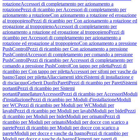
rotazione
Accessori di completamento per azionamento a
rotazione
Pezzi di ricambio per Accessori di completamento per
azionamento a rotazione
Con azionamento a rotazione ed erogazione
al troppopieno
Pezzi di ricambio per Con azionamento a rotazione ed
erogazione al troppopieno
Accessori di completamento per
azionamento a rotazione ed erogazione al troppopieno
Pezzi di
ricambio per Accessori di completamento per azionamento a
rotazione ed erogazione al troppopieno
Con azionamento a pressione
PushControl
Pezzi di ricambio per Con azionamento a pressione
PushControl
Accessori di completamento per comando a pressione
PushControl
Pezzi di ricambio per Accessori di completamento per
comando a pressione PushControl
Con tappo per piletta
Pezzi di
ricambio per Con tappo per piletta
Accessori per sifoni per vasche da
bagno
Tappi per piletta
Allacciamenti idrici
Sistemi di installazione e
di risciacquo
Geberit Duofix
Pareti
Pezzi di ricambio per Pareti
Sistemi
portanti
Pezzi di ricambio per Sistemi
portanti
Pannellature
Accessori
Pezzi di ricambio per Accessori
Moduli
d'installazione
Pezzi di ricambio per Moduli d'installazione
Moduli
per WC
Pezzi di ricambio per Moduli per WC
Moduli per
lavabi
Pezzi di ricambio per Moduli per lavabi
Moduli per bidet
Pezzi
di ricambio per Moduli per bidet
Moduli per orinatoi
Pezzi di
ricambio per Moduli per orinatoi
Moduli per docce con scarico a
parete
Pezzi di ricambio per Moduli per docce con scarico a
parete
Moduli per docce e vasche da bagno
Pezzi di ricambio per
Moduli per docce e vasche da bagno
Elementi per pareti di