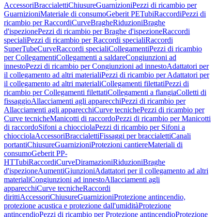
Accessori
Braccialetti
Chiusure
Guarnizioni
Pezzi di ricambio per
Guarnizioni
Materiale di consumo
Geberit PE
Tubi
Raccordi
Pezzi di
ricambio per Raccordi
Curve
Braghe
Riduzioni
Braghe
d'ispezione
Pezzi di ricambio per Braghe d'ispezione
Raccordi
speciali
Pezzi di ricambio per Raccordi speciali
Raccordi
SuperTube
Curve
Raccordi speciali
Collegamenti
Pezzi di ricambio
per Collegamenti
Collegamenti a saldare
Congiunzioni ad
innesto
Pezzi di ricambio per Congiunzioni ad innesto
Adattatori per
il collegamento ad altri materiali
Pezzi di ricambio per Adattatori per
il collegamento ad altri materiali
Collegamenti filettati
Pezzi di
ricambio per Collegamenti filettati
Collegamenti a flangia
Colletti di
fissaggio
Allacciamenti agli apparecchi
Pezzi di ricambio per
Allacciamenti agli apparecchi
Curve tecniche
Pezzi di ricambio per
Curve tecniche
Manicotti di raccordo
Pezzi di ricambio per Manicotti
di raccordo
Sifoni a chiocciola
Pezzi di ricambio per Sifoni a
chiocciola
Accessori
Braccialetti
Fissaggi per braccialetti
Canali
portanti
Chiusure
Guarnizioni
Protezioni cantiere
Materiali di
consumo
Geberit PP-
HT
Tubi
Raccordi
Curve
Diramazioni
Riduzioni
Braghe
d'ispezione
Aumenti
Giunzioni
Adattatori per il collegamento ad altri
materiali
Congiunzioni ad innesto
Allacciamenti agli
apparecchi
Curve tecniche
Raccordi
diritti
Accessori
Chiusure
Guarnizioni
Protezione antincendio,
protezione acustica e protezione dall'umidità
Protezione
antincendio
Pezzi di ricambio per Protezione antincendio
Protezione