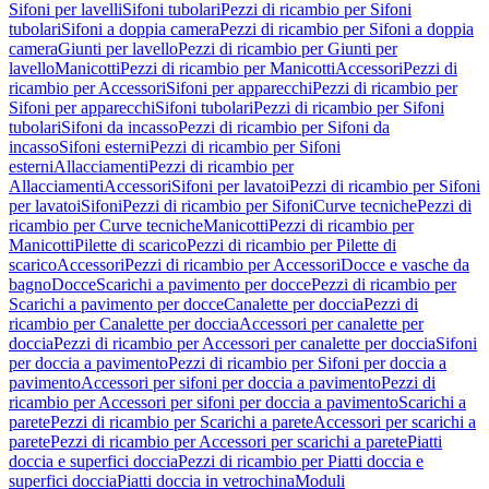
Sifoni per lavelli
Sifoni tubolari
Pezzi di ricambio per Sifoni
tubolari
Sifoni a doppia camera
Pezzi di ricambio per Sifoni a doppia
camera
Giunti per lavello
Pezzi di ricambio per Giunti per
lavello
Manicotti
Pezzi di ricambio per Manicotti
Accessori
Pezzi di
ricambio per Accessori
Sifoni per apparecchi
Pezzi di ricambio per
Sifoni per apparecchi
Sifoni tubolari
Pezzi di ricambio per Sifoni
tubolari
Sifoni da incasso
Pezzi di ricambio per Sifoni da
incasso
Sifoni esterni
Pezzi di ricambio per Sifoni
esterni
Allacciamenti
Pezzi di ricambio per
Allacciamenti
Accessori
Sifoni per lavatoi
Pezzi di ricambio per Sifoni
per lavatoi
Sifoni
Pezzi di ricambio per Sifoni
Curve tecniche
Pezzi di
ricambio per Curve tecniche
Manicotti
Pezzi di ricambio per
Manicotti
Pilette di scarico
Pezzi di ricambio per Pilette di
scarico
Accessori
Pezzi di ricambio per Accessori
Docce e vasche da
bagno
Docce
Scarichi a pavimento per docce
Pezzi di ricambio per
Scarichi a pavimento per docce
Canalette per doccia
Pezzi di
ricambio per Canalette per doccia
Accessori per canalette per
doccia
Pezzi di ricambio per Accessori per canalette per doccia
Sifoni
per doccia a pavimento
Pezzi di ricambio per Sifoni per doccia a
pavimento
Accessori per sifoni per doccia a pavimento
Pezzi di
ricambio per Accessori per sifoni per doccia a pavimento
Scarichi a
parete
Pezzi di ricambio per Scarichi a parete
Accessori per scarichi a
parete
Pezzi di ricambio per Accessori per scarichi a parete
Piatti
doccia e superfici doccia
Pezzi di ricambio per Piatti doccia e
superfici doccia
Piatti doccia in vetrochina
Moduli