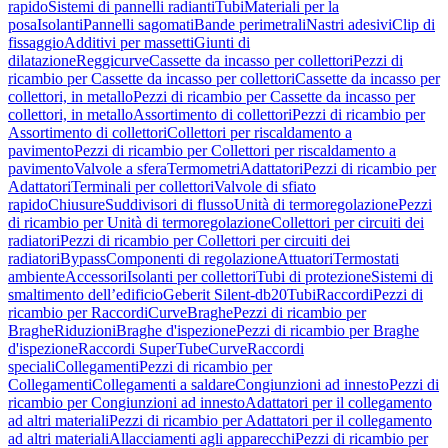
rapido
Sistemi di pannelli radianti
Tubi
Materiali per la
posa
Isolanti
Pannelli sagomati
Bande perimetrali
Nastri adesivi
Clip di
fissaggio
Additivi per massetti
Giunti di
dilatazione
Reggicurve
Cassette da incasso per collettori
Pezzi di
ricambio per Cassette da incasso per collettori
Cassette da incasso per
collettori, in metallo
Pezzi di ricambio per Cassette da incasso per
collettori, in metallo
Assortimento di collettori
Pezzi di ricambio per
Assortimento di collettori
Collettori per riscaldamento a
pavimento
Pezzi di ricambio per Collettori per riscaldamento a
pavimento
Valvole a sfera
Termometri
Adattatori
Pezzi di ricambio per
Adattatori
Terminali per collettori
Valvole di sfiato
rapido
Chiusure
Suddivisori di flusso
Unità di termoregolazione
Pezzi
di ricambio per Unità di termoregolazione
Collettori per circuiti dei
radiatori
Pezzi di ricambio per Collettori per circuiti dei
radiatori
Bypass
Componenti di regolazione
Attuatori
Termostati
ambiente
Accessori
Isolanti per collettori
Tubi di protezione
Sistemi di
smaltimento dell’edificio
Geberit Silent-db20
Tubi
Raccordi
Pezzi di
ricambio per Raccordi
Curve
Braghe
Pezzi di ricambio per
Braghe
Riduzioni
Braghe d'ispezione
Pezzi di ricambio per Braghe
d'ispezione
Raccordi SuperTube
Curve
Raccordi
speciali
Collegamenti
Pezzi di ricambio per
Collegamenti
Collegamenti a saldare
Congiunzioni ad innesto
Pezzi di
ricambio per Congiunzioni ad innesto
Adattatori per il collegamento
ad altri materiali
Pezzi di ricambio per Adattatori per il collegamento
ad altri materiali
Allacciamenti agli apparecchi
Pezzi di ricambio per