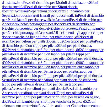
d'installazione
Pezzi di ricambio per Moduli d'installazione
Sifoni
doccia specifici
Pezzi di ricambio per Sifoni doccia
specifici
Accessori
Separazioni doccia
Pezzi di ricambio per
Separazioni doccia
Pareti laterali per docce walk-in
Pezzi di ricambio
per Pareti laterali per docce walk-in
Accessori
Pezzi di ricambio per
Accessori
Nicchie portaoggetti per docce
Pezzi di ricambio per
Nicchie portaoggetti per docce
Nicchie portaoggetti
Pezzi di ricambio
per Nicchie portaoggetti
Accessori
Allacciamenti agli apparecchi per
docce e vasche da bagno
Sifoni per piatti doccia, d52
Pezzi di
ricambio per Sifoni per piatti doccia, d52
Con tappo per piletta
Pezzi
di ricambio per Con tappo per piletta
Sifoni per piatti doccia,
d62
Pezzi di ricambio per Sifoni per piatti doccia, d62
Con tappo per
piletta
Pezzi di ricambio per Con tappo per piletta
Tappi per
piletta
Pezzi di ricambio per Tappi per piletta
Sifoni per piatti doccia,
d90
Pezzi di ricambio per Sifoni per piatti doccia, d90
Con tappo per
piletta
Pezzi di ricambio per Con tappo per piletta
Senza tappo per
piletta
Pezzi di ricambio per Senza tappo per piletta
Tappi per
piletta
Pezzi di ricambio per Tappi per piletta
Sifoni per piatti doccia
Sestra
Pezzi di ricambio per Sifoni per piatti doccia Sestra
Senza
tappo per piletta
Pezzi di ricambio per Senza tappo per
piletta
Accessori per sifoni per piatti doccia
Pezzi di ricambio per
Accessori per sifoni per piatti doccia
Tappi per piletta
Pezzi di
ricambio per Tappi per piletta
Scarichi
Sifoni per vasche da bagno,
d52
Pezzi di ricambio per Sifoni per vasche da bagno, d52
Con
azionamento a rotazione
Pezzi di ricambio per Con azionamento a