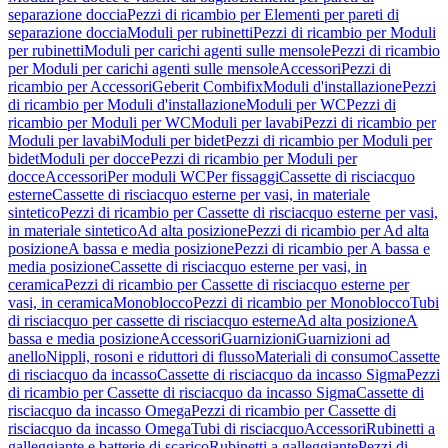
separazione doccia
Pezzi di ricambio per Elementi per pareti di
separazione doccia
Moduli per rubinetti
Pezzi di ricambio per Moduli
per rubinetti
Moduli per carichi agenti sulle mensole
Pezzi di ricambio
per Moduli per carichi agenti sulle mensole
Accessori
Pezzi di
ricambio per Accessori
Geberit Combifix
Moduli d'installazione
Pezzi
di ricambio per Moduli d'installazione
Moduli per WC
Pezzi di
ricambio per Moduli per WC
Moduli per lavabi
Pezzi di ricambio per
Moduli per lavabi
Moduli per bidet
Pezzi di ricambio per Moduli per
bidet
Moduli per docce
Pezzi di ricambio per Moduli per
docce
Accessori
Per moduli WC
Per fissaggi
Cassette di risciacquo
esterne
Cassette di risciacquo esterne per vasi, in materiale
sintetico
Pezzi di ricambio per Cassette di risciacquo esterne per vasi,
in materiale sintetico
Ad alta posizione
Pezzi di ricambio per Ad alta
posizione
A bassa e media posizione
Pezzi di ricambio per A bassa e
media posizione
Cassette di risciacquo esterne per vasi, in
ceramica
Pezzi di ricambio per Cassette di risciacquo esterne per
vasi, in ceramica
Monoblocco
Pezzi di ricambio per Monoblocco
Tubi
di risciacquo per cassette di risciacquo esterne
Ad alta posizione
A
bassa e media posizione
Accessori
Guarnizioni
Guarnizioni ad
anello
Nippli, rosoni e riduttori di flusso
Materiali di consumo
Cassette
di risciacquo da incasso
Cassette di risciacquo da incasso Sigma
Pezzi
di ricambio per Cassette di risciacquo da incasso Sigma
Cassette di
risciacquo da incasso Omega
Pezzi di ricambio per Cassette di
risciacquo da incasso Omega
Tubi di risciacquo
Accessori
Rubinetti a
galleggiante e batterie di scarico
Rubinetti a galleggiante
Pezzi di