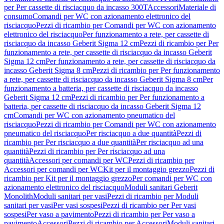
per Per cassette di risciacquo da incasso 300T
Accessori
Materiale di
consumo
Comandi per WC con azionamento elettronico del
risciacquo
Pezzi di ricambio per Comandi per WC con azionamento
elettronico del risciacquo
Per funzionamento a rete, per cassette di
risciacquo da incasso Geberit Sigma 12 cm
Pezzi di ricambio per Per
funzionamento a rete, per cassette di risciacquo da incasso Geberit
Sigma 12 cm
Per funzionamento a rete, per cassette di risciacquo da
incasso Geberit Sigma 8 cm
Pezzi di ricambio per Per funzionamento
a rete, per cassette di risciacquo da incasso Geberit Sigma 8 cm
Per
funzionamento a batteria, per cassette di risciacquo da incasso
Geberit Sigma 12 cm
Pezzi di ricambio per Per funzionamento a
batteria, per cassette di risciacquo da incasso Geberit Sigma 12
cm
Comandi per WC con azionamento pneumatico del
risciacquo
Pezzi di ricambio per Comandi per WC con azionamento
pneumatico del risciacquo
Per risciacquo a due quantità
Pezzi di
ricambio per Per risciacquo a due quantità
Per risciacquo ad una
quantità
Pezzi di ricambio per Per risciacquo ad una
quantità
Accessori per comandi per WC
Pezzi di ricambio per
Accessori per comandi per WC
Kit per il montaggio grezzo
Pezzi di
ricambio per Kit per il montaggio grezzo
Per comandi per WC con
azionamento elettronico del risciacquo
Moduli sanitari Geberit
Monolith
Moduli sanitari per vasi
Pezzi di ricambio per Moduli
sanitari per vasi
Per vasi sospesi
Pezzi di ricambio per Per vasi
sospesi
Per vaso a pavimento
Pezzi di ricambio per Per vaso a
pavimento
Accessori
Pezzi di ricambio per Accessori
Moduli sanitari