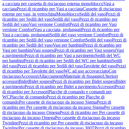
a cacciata per cassetta di risciacquo esterna monoblocco
Vasi a
cacciata
Pezzi di ricambio per Vasi a cacciata
Cassette di risciacquo
esterne per vasi, in vetrochina
Monoblocco
Sedili del vaso
Pezzi di
ricambio per Sedili del vaso
Sedili del vaso
Pezzi di ricambio per
Sedili del vaso
Vasi versione Comfort
Pezzi di ricambio per Vasi
versione Comfort
Vasi a cacciata, prolungati
Pezzi di ricambio per
Vasi a cacciata, prolungati
Sedili del vaso versione Comfort
Pezzi di
ricambio per Sedili del vaso versione Comfort
Sedili del vaso
Pezzi di
ricambio per Sedili del vaso
Vasi per bambini
Pezzi di ricambio per
Vasi per bambini
Vasi sospesi
Pezzi di ricambio per Vasi sospesi
Vasi
a pavimento
Pezzi di ricambio per Vasi a pavimento
Sedili del WC
per bambini
Pezzi di ricambio per Sedili del WC per bambini
Sedili
del vaso
Pezzi di ricambio per Sedili del vaso
Tavolette del vaso
Pezzi
di ricambio per Tavolette del vaso
WC ad uso accovacciato
Con
risciacquo
Accessori
Allacciamenti
Materiale di fissaggio
Ulteriori
accessori
Bidet
Bidet sospesi
Pezzi di ricambio per Bidet sospesi
Bidet
a pavimento
Pezzi di ricambio per Bidet a pavimento
Accessori
Pezzi
di ricambio per Accessori
Placche di comando e comandi per
WC
Placche di comando
Pezzi di ricambio per Placche di
comando
Per cassette di risciacquo da incasso Sigma
Pezzi di
ricambio per Per cassette di risciacquo da incasso Sigma
Per cassette
di risciacquo da incasso Omega
Pezzi di ricambio per Per cassette di
risciacquo da incasso Omega
Per cassette di risciacquo da incasso
Twinline
Pezzi di ricambio per Per cassette di risciacquo da incasso
Twinline
Per cassette di risciacquo da incasso 300T
Pezzi di ricambio