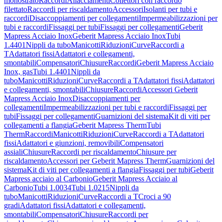
monostrato
Raccordi
Allacciamenti
Collettori con raccordo
filettato
Raccordi per riscaldamento
Accessori
Isolanti per tubi e
raccordi
Disaccoppiamenti per collegamenti
Impermeabilizzazioni per
tubi e raccordi
Fissaggi per tubi
Fissaggi per collegamenti
Geberit
Mapress Acciaio Inox
Geberit Mapress Acciaio Inox
Tubi
1.4401
Nippli da tubo
Manicotti
Riduzioni
Curve
Raccordi a
T
Adattatori fissi
Adattatori e collegamenti,
smontabili
Compensatori
Chiusure
Raccordi
Geberit Mapress Acciaio
Inox, gas
Tubi 1.4401
Nippli da
tubo
Manicotti
Riduzioni
Curve
Raccordi a T
Adattatori fissi
Adattatori
e collegamenti, smontabili
Chiusure
Raccordi
Accessori Geberit
Mapress Acciaio Inox
Disaccoppiamenti per
collegamenti
Impermeabilizzazioni per tubi e raccordi
Fissaggi per
tubi
Fissaggi per collegamenti
Guarnizioni del sistema
Kit di viti per
collegamenti a flangia
Geberit Mapress Therm
Tubi
Therm
Raccordi
Manicotti
Riduzioni
Curve
Raccordi a T
Adattatori
fissi
Adattatori e giunzioni, removibili
Compensatori
assiali
Chiusure
Raccordi per riscaldamento
Chiusure per
riscaldamento
Accessori per Geberit Mapress Therm
Guarnizioni del
sistema
Kit di viti per collegamenti a flangia
Fissaggi per tubi
Geberit
Mapress acciaio al Carbonio
Geberit Mapress Acciaio al
Carbonio
Tubi 1.0034
Tubi 1.0215
Nippli da
tubo
Manicotti
Riduzioni
Curve
Raccordi a T
Croci a 90
gradi
Adattatori fissi
Adattatori e collegamenti,
smontabili
Compensatori
Chiusure
Raccordi per