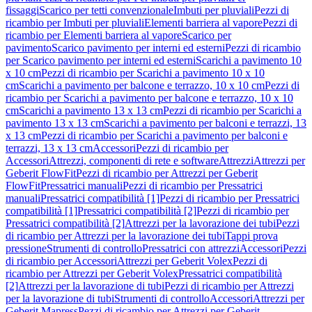
fissaggi
Scarico per tetti convenzionale
Imbuti per pluviali
Pezzi di
ricambio per Imbuti per pluviali
Elementi barriera al vapore
Pezzi di
ricambio per Elementi barriera al vapore
Scarico per
pavimento
Scarico pavimento per interni ed esterni
Pezzi di ricambio
per Scarico pavimento per interni ed esterni
Scarichi a pavimento 10
x 10 cm
Pezzi di ricambio per Scarichi a pavimento 10 x 10
cm
Scarichi a pavimento per balcone e terrazzo, 10 x 10 cm
Pezzi di
ricambio per Scarichi a pavimento per balcone e terrazzo, 10 x 10
cm
Scarichi a pavimento 13 x 13 cm
Pezzi di ricambio per Scarichi a
pavimento 13 x 13 cm
Scarichi a pavimento per balconi e terrazzi, 13
x 13 cm
Pezzi di ricambio per Scarichi a pavimento per balconi e
terrazzi, 13 x 13 cm
Accessori
Pezzi di ricambio per
Accessori
Attrezzi, componenti di rete e software
Attrezzi
Attrezzi per
Geberit FlowFit
Pezzi di ricambio per Attrezzi per Geberit
FlowFit
Pressatrici manuali
Pezzi di ricambio per Pressatrici
manuali
Pressatrici compatibilità [1]
Pezzi di ricambio per Pressatrici
compatibilità [1]
Pressatrici compatibilità [2]
Pezzi di ricambio per
Pressatrici compatibilità [2]
Attrezzi per la lavorazione dei tubi
Pezzi
di ricambio per Attrezzi per la lavorazione dei tubi
Tappi prova
pressione
Strumenti di controllo
Pressatrici con attrezzi
Accessori
Pezzi
di ricambio per Accessori
Attrezzi per Geberit Volex
Pezzi di
ricambio per Attrezzi per Geberit Volex
Pressatrici compatibilità
[2]
Attrezzi per la lavorazione di tubi
Pezzi di ricambio per Attrezzi
per la lavorazione di tubi
Strumenti di controllo
Accessori
Attrezzi per
Geberit Mapress
Pezzi di ricambio per Attrezzi per Geberit