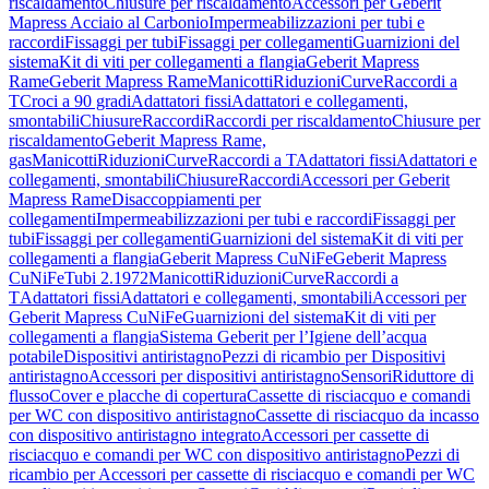
riscaldamento
Chiusure per riscaldamento
Accessori per Geberit
Mapress Acciaio al Carbonio
Impermeabilizzazioni per tubi e
raccordi
Fissaggi per tubi
Fissaggi per collegamenti
Guarnizioni del
sistema
Kit di viti per collegamenti a flangia
Geberit Mapress
Rame
Geberit Mapress Rame
Manicotti
Riduzioni
Curve
Raccordi a
T
Croci a 90 gradi
Adattatori fissi
Adattatori e collegamenti,
smontabili
Chiusure
Raccordi
Raccordi per riscaldamento
Chiusure per
riscaldamento
Geberit Mapress Rame,
gas
Manicotti
Riduzioni
Curve
Raccordi a T
Adattatori fissi
Adattatori e
collegamenti, smontabili
Chiusure
Raccordi
Accessori per Geberit
Mapress Rame
Disaccoppiamenti per
collegamenti
Impermeabilizzazioni per tubi e raccordi
Fissaggi per
tubi
Fissaggi per collegamenti
Guarnizioni del sistema
Kit di viti per
collegamenti a flangia
Geberit Mapress CuNiFe
Geberit Mapress
CuNiFe
Tubi 2.1972
Manicotti
Riduzioni
Curve
Raccordi a
T
Adattatori fissi
Adattatori e collegamenti, smontabili
Accessori per
Geberit Mapress CuNiFe
Guarnizioni del sistema
Kit di viti per
collegamenti a flangia
Sistema Geberit per l’Igiene dell’acqua
potabile
Dispositivi antiristagno
Pezzi di ricambio per Dispositivi
antiristagno
Accessori per dispositivi antiristagno
Sensori
Riduttore di
flusso
Cover e placche di copertura
Cassette di risciacquo e comandi
per WC con dispositivo antiristagno
Cassette di risciacquo da incasso
con dispositivo antiristagno integrato
Accessori per cassette di
risciacquo e comandi per WC con dispositivo antiristagno
Pezzi di
ricambio per Accessori per cassette di risciacquo e comandi per WC