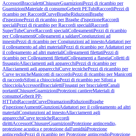
Accessori
Braccialetti
Chiusure
Guarnizioni
Pezzi di ricambio per
Guarnizioni
Materiale di consumo
Geberit PE
Tubi
Raccordi
Pezzi di
ricambio per Raccordi
Curve
Braghe
Riduzioni
Braghe
d'ispezione
Pezzi di ricambio per Braghe d'ispezione
Raccordi
speciali
Pezzi di ricambio per Raccordi speciali
Raccordi
SuperTube
Curve
Raccordi speciali
Collegamenti
Pezzi di ricambio
per Collegamenti
Collegamenti a saldare
Congiunzioni ad
innesto
Pezzi di ricambio per Congiunzioni ad innesto
Adattatori per
il collegamento ad altri materiali
Pezzi di ricambio per Adattatori per
il collegamento ad altri materiali
Collegamenti filettati
Pezzi di
ricambio per Collegamenti filettati
Collegamenti a flangia
Colletti di
fissaggio
Allacciamenti agli apparecchi
Pezzi di ricambio per
Allacciamenti agli apparecchi
Curve tecniche
Pezzi di ricambio per
Curve tecniche
Manicotti di raccordo
Pezzi di ricambio per Manicotti
di raccordo
Sifoni a chiocciola
Pezzi di ricambio per Sifoni a
chiocciola
Accessori
Braccialetti
Fissaggi per braccialetti
Canali
portanti
Chiusure
Guarnizioni
Protezioni cantiere
Materiali di
consumo
Geberit PP-
HT
Tubi
Raccordi
Curve
Diramazioni
Riduzioni
Braghe
d'ispezione
Aumenti
Giunzioni
Adattatori per il collegamento ad altri
materiali
Congiunzioni ad innesto
Allacciamenti agli
apparecchi
Curve tecniche
Raccordi
diritti
Accessori
Chiusure
Guarnizioni
Protezione antincendio,
protezione acustica e protezione dall'umidità
Protezione
antincendio
Pezzi di ricambio per Protezione antincendio
Protezione