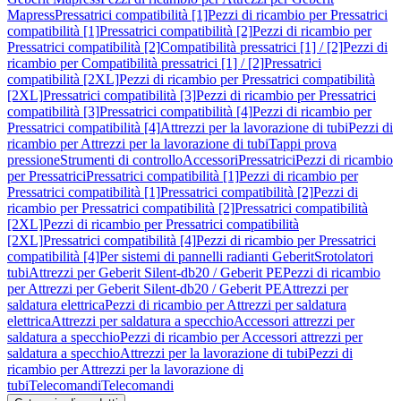
Mapress
Pressatrici compatibilità [1]
Pezzi di ricambio per Pressatrici
compatibilità [1]
Pressatrici compatibilità [2]
Pezzi di ricambio per
Pressatrici compatibilità [2]
Compatibilità pressatrici [1] / [2]
Pezzi di
ricambio per Compatibilità pressatrici [1] / [2]
Pressatrici
compatibilità [2XL]
Pezzi di ricambio per Pressatrici compatibilità
[2XL]
Pressatrici compatibilità [3]
Pezzi di ricambio per Pressatrici
compatibilità [3]
Pressatrici compatibilità [4]
Pezzi di ricambio per
Pressatrici compatibilità [4]
Attrezzi per la lavorazione di tubi
Pezzi di
ricambio per Attrezzi per la lavorazione di tubi
Tappi prova
pressione
Strumenti di controllo
Accessori
Pressatrici
Pezzi di ricambio
per Pressatrici
Pressatrici compatibilità [1]
Pezzi di ricambio per
Pressatrici compatibilità [1]
Pressatrici compatibilità [2]
Pezzi di
ricambio per Pressatrici compatibilità [2]
Pressatrici compatibilità
[2XL]
Pezzi di ricambio per Pressatrici compatibilità
[2XL]
Pressatrici compatibilità [4]
Pezzi di ricambio per Pressatrici
compatibilità [4]
Per sistemi di pannelli radianti Geberit
Srotolatori
tubi
Attrezzi per Geberit Silent-db20 / Geberit PE
Pezzi di ricambio
per Attrezzi per Geberit Silent-db20 / Geberit PE
Attrezzi per
saldatura elettrica
Pezzi di ricambio per Attrezzi per saldatura
elettrica
Attrezzi per saldatura a specchio
Accessori attrezzi per
saldatura a specchio
Pezzi di ricambio per Accessori attrezzi per
saldatura a specchio
Attrezzi per la lavorazione di tubi
Pezzi di
ricambio per Attrezzi per la lavorazione di
tubi
Telecomandi
Telecomandi