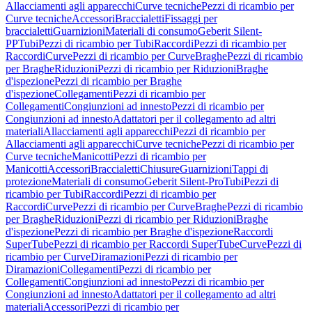
Allacciamenti agli apparecchi
Curve tecniche
Pezzi di ricambio per
Curve tecniche
Accessori
Braccialetti
Fissaggi per
braccialetti
Guarnizioni
Materiali di consumo
Geberit Silent-
PP
Tubi
Pezzi di ricambio per Tubi
Raccordi
Pezzi di ricambio per
Raccordi
Curve
Pezzi di ricambio per Curve
Braghe
Pezzi di ricambio
per Braghe
Riduzioni
Pezzi di ricambio per Riduzioni
Braghe
d'ispezione
Pezzi di ricambio per Braghe
d'ispezione
Collegamenti
Pezzi di ricambio per
Collegamenti
Congiunzioni ad innesto
Pezzi di ricambio per
Congiunzioni ad innesto
Adattatori per il collegamento ad altri
materiali
Allacciamenti agli apparecchi
Pezzi di ricambio per
Allacciamenti agli apparecchi
Curve tecniche
Pezzi di ricambio per
Curve tecniche
Manicotti
Pezzi di ricambio per
Manicotti
Accessori
Braccialetti
Chiusure
Guarnizioni
Tappi di
protezione
Materiali di consumo
Geberit Silent-Pro
Tubi
Pezzi di
ricambio per Tubi
Raccordi
Pezzi di ricambio per
Raccordi
Curve
Pezzi di ricambio per Curve
Braghe
Pezzi di ricambio
per Braghe
Riduzioni
Pezzi di ricambio per Riduzioni
Braghe
d'ispezione
Pezzi di ricambio per Braghe d'ispezione
Raccordi
SuperTube
Pezzi di ricambio per Raccordi SuperTube
Curve
Pezzi di
ricambio per Curve
Diramazioni
Pezzi di ricambio per
Diramazioni
Collegamenti
Pezzi di ricambio per
Collegamenti
Congiunzioni ad innesto
Pezzi di ricambio per
Congiunzioni ad innesto
Adattatori per il collegamento ad altri
materiali
Accessori
Pezzi di ricambio per