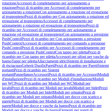
rotazione
Accessori di completamento per azionamento a
rotazione
Pezzi di ricambio per Accessori di completamento per
azionamento a rotazione
Con azionamento a rotazione ed erogazione
al troppopieno
Pezzi di ricambio per Con azionamento a rotazione ed
erogazione al troppopieno
Accessori di completamento per
azionamento a rotazione ed erogazione al troppopieno
Pezzi di
ricambio per Accessori di completamento per azionamento a
rotazione ed erogazione al troppopieno
Con azionamento a pressione
PushControl
Pezzi di ricambio per Con azionamento a pressione
PushControl
Accessori di completamento per comando a pressione
PushControl
Pezzi di ricambio per Accessori di completamento per
comando a pressione PushControl
Con tappo per piletta
Pezzi di
ricambio per Con tappo per piletta
Accessori per sifoni per vasche da
bagno
Tappi per piletta
Allacciamenti idrici
Sistemi di installazione e
di risciacquo
Geberit Duofix
Pareti
Pezzi di ricambio per Pareti
Sistemi
portanti
Pezzi di ricambio per Sistemi
portanti
Pannellature
Accessori
Pezzi di ricambio per Accessori
Moduli
d'installazione
Pezzi di ricambio per Moduli d'installazione
Moduli
per WC
Pezzi di ricambio per Moduli per WC
Moduli per
lavabi
Pezzi di ricambio per Moduli per lavabi
Moduli per bidet
Pezzi
di ricambio per Moduli per bidet
Moduli per orinatoi
Pezzi di
ricambio per Moduli per orinatoi
Moduli per docce con scarico a
parete
Pezzi di ricambio per Moduli per docce con scarico a
parete
Moduli per docce e vasche da bagno
Pezzi di ricambio per
Moduli per docce e vasche da bagno
Elementi per pareti di