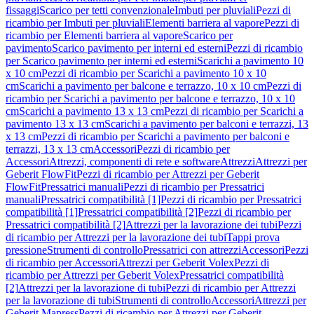
fissaggi
Scarico per tetti convenzionale
Imbuti per pluviali
Pezzi di
ricambio per Imbuti per pluviali
Elementi barriera al vapore
Pezzi di
ricambio per Elementi barriera al vapore
Scarico per
pavimento
Scarico pavimento per interni ed esterni
Pezzi di ricambio
per Scarico pavimento per interni ed esterni
Scarichi a pavimento 10
x 10 cm
Pezzi di ricambio per Scarichi a pavimento 10 x 10
cm
Scarichi a pavimento per balcone e terrazzo, 10 x 10 cm
Pezzi di
ricambio per Scarichi a pavimento per balcone e terrazzo, 10 x 10
cm
Scarichi a pavimento 13 x 13 cm
Pezzi di ricambio per Scarichi a
pavimento 13 x 13 cm
Scarichi a pavimento per balconi e terrazzi, 13
x 13 cm
Pezzi di ricambio per Scarichi a pavimento per balconi e
terrazzi, 13 x 13 cm
Accessori
Pezzi di ricambio per
Accessori
Attrezzi, componenti di rete e software
Attrezzi
Attrezzi per
Geberit FlowFit
Pezzi di ricambio per Attrezzi per Geberit
FlowFit
Pressatrici manuali
Pezzi di ricambio per Pressatrici
manuali
Pressatrici compatibilità [1]
Pezzi di ricambio per Pressatrici
compatibilità [1]
Pressatrici compatibilità [2]
Pezzi di ricambio per
Pressatrici compatibilità [2]
Attrezzi per la lavorazione dei tubi
Pezzi
di ricambio per Attrezzi per la lavorazione dei tubi
Tappi prova
pressione
Strumenti di controllo
Pressatrici con attrezzi
Accessori
Pezzi
di ricambio per Accessori
Attrezzi per Geberit Volex
Pezzi di
ricambio per Attrezzi per Geberit Volex
Pressatrici compatibilità
[2]
Attrezzi per la lavorazione di tubi
Pezzi di ricambio per Attrezzi
per la lavorazione di tubi
Strumenti di controllo
Accessori
Attrezzi per
Geberit Mapress
Pezzi di ricambio per Attrezzi per Geberit