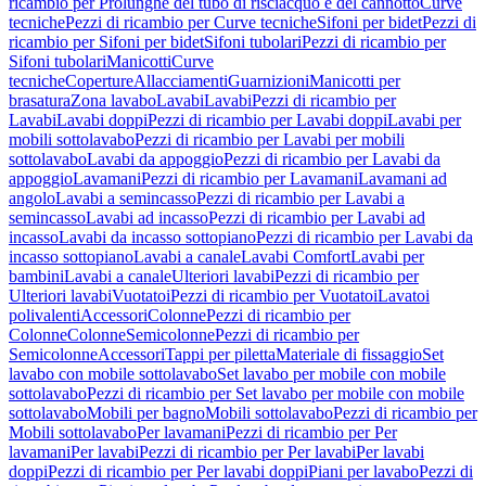
ricambio per Prolunghe del tubo di risciacquo e del cannotto
Curve
tecniche
Pezzi di ricambio per Curve tecniche
Sifoni per bidet
Pezzi di
ricambio per Sifoni per bidet
Sifoni tubolari
Pezzi di ricambio per
Sifoni tubolari
Manicotti
Curve
tecniche
Coperture
Allacciamenti
Guarnizioni
Manicotti per
brasatura
Zona lavabo
Lavabi
Lavabi
Pezzi di ricambio per
Lavabi
Lavabi doppi
Pezzi di ricambio per Lavabi doppi
Lavabi per
mobili sottolavabo
Pezzi di ricambio per Lavabi per mobili
sottolavabo
Lavabi da appoggio
Pezzi di ricambio per Lavabi da
appoggio
Lavamani
Pezzi di ricambio per Lavamani
Lavamani ad
angolo
Lavabi a semincasso
Pezzi di ricambio per Lavabi a
semincasso
Lavabi ad incasso
Pezzi di ricambio per Lavabi ad
incasso
Lavabi da incasso sottopiano
Pezzi di ricambio per Lavabi da
incasso sottopiano
Lavabi a canale
Lavabi Comfort
Lavabi per
bambini
Lavabi a canale
Ulteriori lavabi
Pezzi di ricambio per
Ulteriori lavabi
Vuotatoi
Pezzi di ricambio per Vuotatoi
Lavatoi
polivalenti
Accessori
Colonne
Pezzi di ricambio per
Colonne
Colonne
Semicolonne
Pezzi di ricambio per
Semicolonne
Accessori
Tappi per piletta
Materiale di fissaggio
Set
lavabo con mobile sottolavabo
Set lavabo per mobile con mobile
sottolavabo
Pezzi di ricambio per Set lavabo per mobile con mobile
sottolavabo
Mobili per bagno
Mobili sottolavabo
Pezzi di ricambio per
Mobili sottolavabo
Per lavamani
Pezzi di ricambio per Per
lavamani
Per lavabi
Pezzi di ricambio per Per lavabi
Per lavabi
doppi
Pezzi di ricambio per Per lavabi doppi
Piani per lavabo
Pezzi di