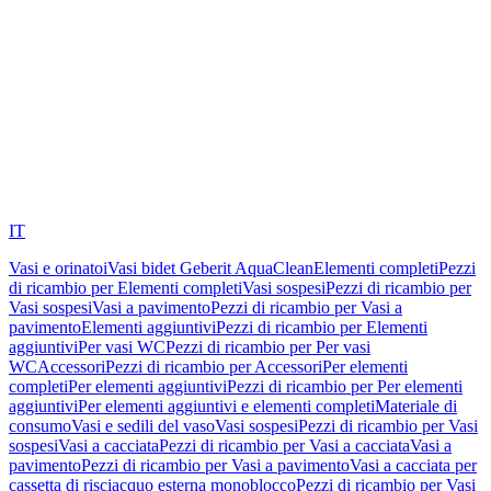
IT
Vasi e orinatoi
Vasi bidet Geberit AquaClean
Elementi completi
Pezzi
di ricambio per Elementi completi
Vasi sospesi
Pezzi di ricambio per
Vasi sospesi
Vasi a pavimento
Pezzi di ricambio per Vasi a
pavimento
Elementi aggiuntivi
Pezzi di ricambio per Elementi
aggiuntivi
Per vasi WC
Pezzi di ricambio per Per vasi
WC
Accessori
Pezzi di ricambio per Accessori
Per elementi
completi
Per elementi aggiuntivi
Pezzi di ricambio per Per elementi
aggiuntivi
Per elementi aggiuntivi e elementi completi
Materiale di
consumo
Vasi e sedili del vaso
Vasi sospesi
Pezzi di ricambio per Vasi
sospesi
Vasi a cacciata
Pezzi di ricambio per Vasi a cacciata
Vasi a
pavimento
Pezzi di ricambio per Vasi a pavimento
Vasi a cacciata per
cassetta di risciacquo esterna monoblocco
Pezzi di ricambio per Vasi