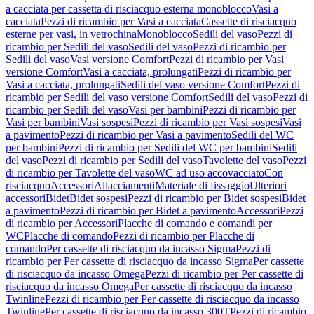
a cacciata per cassetta di risciacquo esterna monoblocco
Vasi a
cacciata
Pezzi di ricambio per Vasi a cacciata
Cassette di risciacquo
esterne per vasi, in vetrochina
Monoblocco
Sedili del vaso
Pezzi di
ricambio per Sedili del vaso
Sedili del vaso
Pezzi di ricambio per
Sedili del vaso
Vasi versione Comfort
Pezzi di ricambio per Vasi
versione Comfort
Vasi a cacciata, prolungati
Pezzi di ricambio per
Vasi a cacciata, prolungati
Sedili del vaso versione Comfort
Pezzi di
ricambio per Sedili del vaso versione Comfort
Sedili del vaso
Pezzi di
ricambio per Sedili del vaso
Vasi per bambini
Pezzi di ricambio per
Vasi per bambini
Vasi sospesi
Pezzi di ricambio per Vasi sospesi
Vasi
a pavimento
Pezzi di ricambio per Vasi a pavimento
Sedili del WC
per bambini
Pezzi di ricambio per Sedili del WC per bambini
Sedili
del vaso
Pezzi di ricambio per Sedili del vaso
Tavolette del vaso
Pezzi
di ricambio per Tavolette del vaso
WC ad uso accovacciato
Con
risciacquo
Accessori
Allacciamenti
Materiale di fissaggio
Ulteriori
accessori
Bidet
Bidet sospesi
Pezzi di ricambio per Bidet sospesi
Bidet
a pavimento
Pezzi di ricambio per Bidet a pavimento
Accessori
Pezzi
di ricambio per Accessori
Placche di comando e comandi per
WC
Placche di comando
Pezzi di ricambio per Placche di
comando
Per cassette di risciacquo da incasso Sigma
Pezzi di
ricambio per Per cassette di risciacquo da incasso Sigma
Per cassette
di risciacquo da incasso Omega
Pezzi di ricambio per Per cassette di
risciacquo da incasso Omega
Per cassette di risciacquo da incasso
Twinline
Pezzi di ricambio per Per cassette di risciacquo da incasso
Twinline
Per cassette di risciacquo da incasso 300T
Pezzi di ricambio