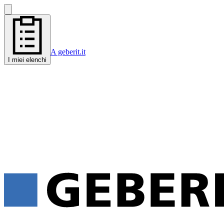
A geberit.it
I miei elenchi