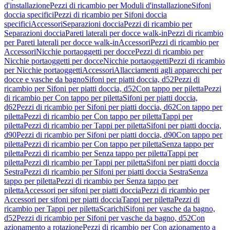
d'installazione
Pezzi di ricambio per Moduli d'installazione
Sifoni
doccia specifici
Pezzi di ricambio per Sifoni doccia
specifici
Accessori
Separazioni doccia
Pezzi di ricambio per
Separazioni doccia
Pareti laterali per docce walk-in
Pezzi di ricambio
per Pareti laterali per docce walk-in
Accessori
Pezzi di ricambio per
Accessori
Nicchie portaoggetti per docce
Pezzi di ricambio per
Nicchie portaoggetti per docce
Nicchie portaoggetti
Pezzi di ricambio
per Nicchie portaoggetti
Accessori
Allacciamenti agli apparecchi per
docce e vasche da bagno
Sifoni per piatti doccia, d52
Pezzi di
ricambio per Sifoni per piatti doccia, d52
Con tappo per piletta
Pezzi
di ricambio per Con tappo per piletta
Sifoni per piatti doccia,
d62
Pezzi di ricambio per Sifoni per piatti doccia, d62
Con tappo per
piletta
Pezzi di ricambio per Con tappo per piletta
Tappi per
piletta
Pezzi di ricambio per Tappi per piletta
Sifoni per piatti doccia,
d90
Pezzi di ricambio per Sifoni per piatti doccia, d90
Con tappo per
piletta
Pezzi di ricambio per Con tappo per piletta
Senza tappo per
piletta
Pezzi di ricambio per Senza tappo per piletta
Tappi per
piletta
Pezzi di ricambio per Tappi per piletta
Sifoni per piatti doccia
Sestra
Pezzi di ricambio per Sifoni per piatti doccia Sestra
Senza
tappo per piletta
Pezzi di ricambio per Senza tappo per
piletta
Accessori per sifoni per piatti doccia
Pezzi di ricambio per
Accessori per sifoni per piatti doccia
Tappi per piletta
Pezzi di
ricambio per Tappi per piletta
Scarichi
Sifoni per vasche da bagno,
d52
Pezzi di ricambio per Sifoni per vasche da bagno, d52
Con
azionamento a rotazione
Pezzi di ricambio per Con azionamento a