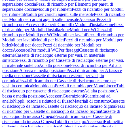
separazione doccia
Pezzi di ricambio per Elementi per pareti di
separazione doccia
Moduli per rubinetti
Pezzi di ricambio per Moduli
per rubinetti
Moduli per carichi agenti sulle mensole
Pezzi di ricambio
per Moduli per carichi agenti sulle mensole
Accessori
Pezzi di
ricambio per Accessori
Geberit Combifix
Moduli d'installazione
Pezzi
di ricambio per Moduli d'installazione
Moduli per WC
Pezzi di
ricambio per Moduli per WC
Moduli per lavabi
Pezzi di ricambio per
Moduli per lavabi
Moduli per bidet
Pezzi di ricambio per Moduli per
bidet
Moduli per docce
Pezzi di ricambio per Moduli per
docce
Accessori
Per moduli WC
Per fissaggi
Cassette di risciacquo
esterne
Cassette di risciacquo esterne per vasi, in materiale
sintetico
Pezzi di ricambio per Cassette di risciacquo esterne per vasi,
in materiale sintetico
Ad alta posizione
Pezzi di ricambio per Ad alta
posizione
A bassa e media posizione
Pezzi di ricambio per A bassa e
media posizione
Cassette di risciacquo esterne per vasi, in
ceramica
Pezzi di ricambio per Cassette di risciacquo esterne per
vasi, in ceramica
Monoblocco
Pezzi di ricambio per Monoblocco
Tubi
di risciacquo per cassette di risciacquo esterne
Ad alta posizione
A
bassa e media posizione
Accessori
Guarnizioni
Guarnizioni ad
anello
Nippli, rosoni e riduttori di flusso
Materiali di consumo
Cassette
di risciacquo da incasso
Cassette di risciacquo da incasso Sigma
Pezzi
di ricambio per Cassette di risciacquo da incasso Sigma
Cassette di
risciacquo da incasso Omega
Pezzi di ricambio per Cassette di
risciacquo da incasso Omega
Tubi di risciacquo
Accessori
Rubinetti a
galleggiante e batterie di scarico
Rubinetti a galleggiante
Pezzi di