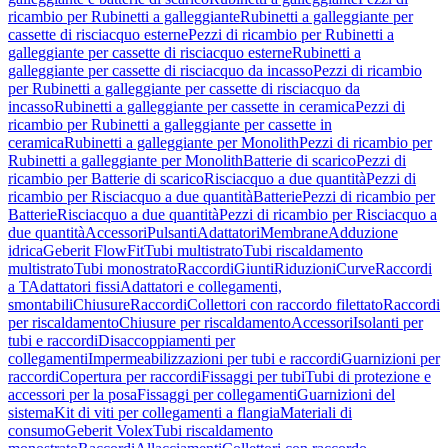
ricambio per Rubinetti a galleggiante
Rubinetti a galleggiante per
cassette di risciacquo esterne
Pezzi di ricambio per Rubinetti a
galleggiante per cassette di risciacquo esterne
Rubinetti a
galleggiante per cassette di risciacquo da incasso
Pezzi di ricambio
per Rubinetti a galleggiante per cassette di risciacquo da
incasso
Rubinetti a galleggiante per cassette in ceramica
Pezzi di
ricambio per Rubinetti a galleggiante per cassette in
ceramica
Rubinetti a galleggiante per Monolith
Pezzi di ricambio per
Rubinetti a galleggiante per Monolith
Batterie di scarico
Pezzi di
ricambio per Batterie di scarico
Risciacquo a due quantità
Pezzi di
ricambio per Risciacquo a due quantità
Batterie
Pezzi di ricambio per
Batterie
Risciacquo a due quantità
Pezzi di ricambio per Risciacquo a
due quantità
Accessori
Pulsanti
Adattatori
Membrane
Adduzione
idrica
Geberit FlowFit
Tubi multistrato
Tubi riscaldamento
multistrato
Tubi monostrato
Raccordi
Giunti
Riduzioni
Curve
Raccordi
a T
Adattatori fissi
Adattatori e collegamenti,
smontabili
Chiusure
Raccordi
Collettori con raccordo filettato
Raccordi
per riscaldamento
Chiusure per riscaldamento
Accessori
Isolanti per
tubi e raccordi
Disaccoppiamenti per
collegamenti
Impermeabilizzazioni per tubi e raccordi
Guarnizioni per
raccordi
Copertura per raccordi
Fissaggi per tubi
Tubi di protezione e
accessori per la posa
Fissaggi per collegamenti
Guarnizioni del
sistema
Kit di viti per collegamenti a flangia
Materiali di
consumo
Geberit Volex
Tubi riscaldamento