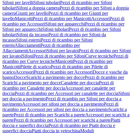
Sifoni per lavelli
Sifoni tubolari
Pezzi di ricambio per Sifoni
tubolari
Sifoni a doppia camera
Pezzi di ricambio per Sifoni a doppia
camera
Giunti per lavello
Pezzi di ricambio per Giunti per
lavello
Manicotti
Pezzi di ricambio per Manicotti
Accessori
Pezzi di
ricambio per Accessori
Sifoni per apparecchi
Pezzi di ricambio per
Sifoni per apparecchi
Sifoni tubolari
Pezzi di ricambio per Sifoni
tubolari
Sifoni da incasso
Pezzi di ricambio per Sifoni da
incasso
Sifoni esterni
Pezzi di ricambio per Sifoni
esterni
Allacciamenti
Pezzi di ricambio per
Allacciamenti
Accessori
Sifoni per lavatoi
Pezzi di ricambio per Sifoni
per lavatoi
Sifoni
Pezzi di ricambio per Sifoni
Curve tecniche
Pezzi di
ricambio per Curve tecniche
Manicotti
Pezzi di ricambio per
Manicotti
Pilette di scarico
Pezzi di ricambio per Pilette di
scarico
Accessori
Pezzi di ricambio per Accessori
Docce e vasche da
bagno
Docce
Scarichi a pavimento per docce
Pezzi di ricambio per
Scarichi a pavimento per docce
Canalette per doccia
Pezzi di
ricambio per Canalette per doccia
Accessori per canalette per
doccia
Pezzi di ricambio per Accessori per canalette per doccia
Sifoni
per doccia a pavimento
Pezzi di ricambio per Sifoni per doccia a
pavimento
Accessori per sifoni per doccia a pavimento
Pezzi di
ricambio per Accessori per sifoni per doccia a pavimento
Scarichi a
parete
Pezzi di ricambio per Scarichi a parete
Accessori per scarichi a
parete
Pezzi di ricambio per Accessori per scarichi a parete
Piatti
doccia e superfici doccia
Pezzi di ricambio per Piatti doccia e
superfici doccia
Piatti doccia in vetrochina
Moduli