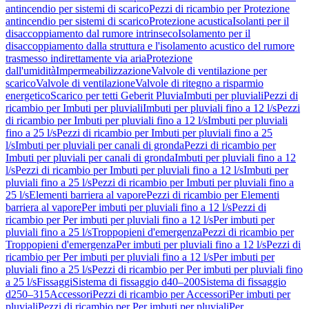
antincendio per sistemi di scarico
Pezzi di ricambio per Protezione
antincendio per sistemi di scarico
Protezione acustica
Isolanti per il
disaccoppiamento dal rumore intrinseco
Isolamento per il
disaccoppiamento dalla struttura e l'isolamento acustico del rumore
trasmesso indirettamente via aria
Protezione
dall'umidità
Impermeabilizzazione
Valvole di ventilazione per
scarico
Valvole di ventilazione
Valvole di ritegno a risparmio
energetico
Scarico per tetti Geberit Pluvia
Imbuti per pluviali
Pezzi di
ricambio per Imbuti per pluviali
Imbuti per pluviali fino a 12 l/s
Pezzi
di ricambio per Imbuti per pluviali fino a 12 l/s
Imbuti per pluviali
fino a 25 l/s
Pezzi di ricambio per Imbuti per pluviali fino a 25
l/s
Imbuti per pluviali per canali di gronda
Pezzi di ricambio per
Imbuti per pluviali per canali di gronda
Imbuti per pluviali fino a 12
l/s
Pezzi di ricambio per Imbuti per pluviali fino a 12 l/s
Imbuti per
pluviali fino a 25 l/s
Pezzi di ricambio per Imbuti per pluviali fino a
25 l/s
Elementi barriera al vapore
Pezzi di ricambio per Elementi
barriera al vapore
Per imbuti per pluviali fino a 12 l/s
Pezzi di
ricambio per Per imbuti per pluviali fino a 12 l/s
Per imbuti per
pluviali fino a 25 l/s
Troppopieni d'emergenza
Pezzi di ricambio per
Troppopieni d'emergenza
Per imbuti per pluviali fino a 12 l/s
Pezzi di
ricambio per Per imbuti per pluviali fino a 12 l/s
Per imbuti per
pluviali fino a 25 l/s
Pezzi di ricambio per Per imbuti per pluviali fino
a 25 l/s
Fissaggi
Sistema di fissaggio d40–200
Sistema di fissaggio
d250–315
Accessori
Pezzi di ricambio per Accessori
Per imbuti per
pluviali
Pezzi di ricambio per Per imbuti per pluviali
Per