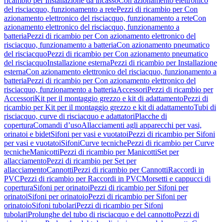
ricambio per Installazione da incasso
Con azionamento elettronico
del risciacquo, funzionamento a rete
Pezzi di ricambio per Con
azionamento elettronico del risciacquo, funzionamento a rete
Con
azionamento elettronico del risciacquo, funzionamento a
batteria
Pezzi di ricambio per Con azionamento elettronico del
risciacquo, funzionamento a batteria
Con azionamento pneumatico
del risciacquo
Pezzi di ricambio per Con azionamento pneumatico
del risciacquo
Installazione esterna
Pezzi di ricambio per Installazione
esterna
Con azionamento elettronico del risciacquo, funzionamento a
batteria
Pezzi di ricambio per Con azionamento elettronico del
risciacquo, funzionamento a batteria
Accessori
Pezzi di ricambio per
Accessori
Kit per il montaggio grezzo e kit di adattamento
Pezzi di
ricambio per Kit per il montaggio grezzo e kit di adattamento
Tubi di
risciacquo, curve di risciacquo e adattatori
Placche di
copertura
Comandi d’uso
Allacciamenti agli apparecchi per vasi,
orinatoi e bidet
Sifoni per vasi e vuotatoi
Pezzi di ricambio per Sifoni
per vasi e vuotatoi
Sifoni
Curve tecniche
Pezzi di ricambio per Curve
tecniche
Manicotti
Pezzi di ricambio per Manicotti
Set per
allacciamento
Pezzi di ricambio per Set per
allacciamento
Cannotti
Pezzi di ricambio per Cannotti
Raccordi in
PVC
Pezzi di ricambio per Raccordi in PVC
Morsetti e cappucci di
copertura
Sifoni per orinatoi
Pezzi di ricambio per Sifoni per
orinatoi
Sifoni per orinatoio
Pezzi di ricambio per Sifoni per
orinatoio
Sifoni tubolari
Pezzi di ricambio per Sifoni
tubolari
Prolunghe del tubo di risciacquo e del cannotto
Pezzi di