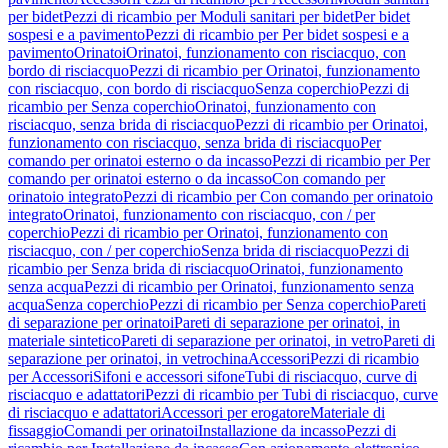
per bidet
Pezzi di ricambio per Moduli sanitari per bidet
Per bidet
sospesi e a pavimento
Pezzi di ricambio per Per bidet sospesi e a
pavimento
Orinatoi
Orinatoi, funzionamento con risciacquo, con
bordo di risciacquo
Pezzi di ricambio per Orinatoi, funzionamento
con risciacquo, con bordo di risciacquo
Senza coperchio
Pezzi di
ricambio per Senza coperchio
Orinatoi, funzionamento con
risciacquo, senza brida di risciacquo
Pezzi di ricambio per Orinatoi,
funzionamento con risciacquo, senza brida di risciacquo
Per
comando per orinatoi esterno o da incasso
Pezzi di ricambio per Per
comando per orinatoi esterno o da incasso
Con comando per
orinatoio integrato
Pezzi di ricambio per Con comando per orinatoio
integrato
Orinatoi, funzionamento con risciacquo, con / per
coperchio
Pezzi di ricambio per Orinatoi, funzionamento con
risciacquo, con / per coperchio
Senza brida di risciacquo
Pezzi di
ricambio per Senza brida di risciacquo
Orinatoi, funzionamento
senza acqua
Pezzi di ricambio per Orinatoi, funzionamento senza
acqua
Senza coperchio
Pezzi di ricambio per Senza coperchio
Pareti
di separazione per orinatoi
Pareti di separazione per orinatoi, in
materiale sintetico
Pareti di separazione per orinatoi, in vetro
Pareti di
separazione per orinatoi, in vetrochina
Accessori
Pezzi di ricambio
per Accessori
Sifoni e accessori sifone
Tubi di risciacquo, curve di
risciacquo e adattatori
Pezzi di ricambio per Tubi di risciacquo, curve
di risciacquo e adattatori
Accessori per erogatore
Materiale di
fissaggio
Comandi per orinatoi
Installazione da incasso
Pezzi di