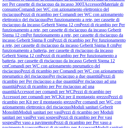
per Per cassette di risciacquo da incasso 300T
Accessori
Materiale di
consumo
Comandi per WC con azionamento elettronico del
risciacquo
Pezzi di ricambio per Comandi per WC con azionamento
elettronico del risciacquo
Per funzionamento a rete, per cassette di
risciacquo da incasso Geberit Sigma 12 cm
Pezzi di ricambio per Per
funzionamento a rete, per cassette di risciacquo da incasso Geberit
Sigma 12 cm
Per funzionamento a rete, per cassette di risciacquo da
incasso Geberit Sigma 8 cm
Pezzi di ricambio per Per funzionamento
a rete, per cassette di risciacquo da incasso Geberit Sigma 8 cm
Per
funzionamento a batteria, per cassette di risciacquo da incasso
Geberit Sigma 12 cm
Pezzi di ricambio per Per funzionamento a
batteria, per cassette di risciacquo da incasso Geberit Sigma 12
cm
Comandi per WC con azionamento pneumatico del
risciacquo
Pezzi di ricambio per Comandi per WC con azionamento
pneumatico del risciacquo
Per risciacquo a due quantità
Pezzi di
ricambio per Per risciacquo a due quantità
Per risciacquo ad una
quantità
Pezzi di ricambio per Per risciacquo ad una
quantità
Accessori per comandi per WC
Pezzi di ricambio per
Accessori per comandi per WC
Kit per il montaggio grezzo
Pezzi di
ricambio per Kit per il montaggio grezzo
Per comandi per WC con
azionamento elettronico del risciacquo
Moduli sanitari Geberit
Monolith
Moduli sanitari per vasi
Pezzi di ricambio per Moduli
sanitari per vasi
Per vasi sospesi
Pezzi di ricambio per Per vasi
sospesi
Per vaso a pavimento
Pezzi di ricambio per Per vaso a
pavimento
Accessori
Pezzi di ricambio per Accessori
Moduli sanitari