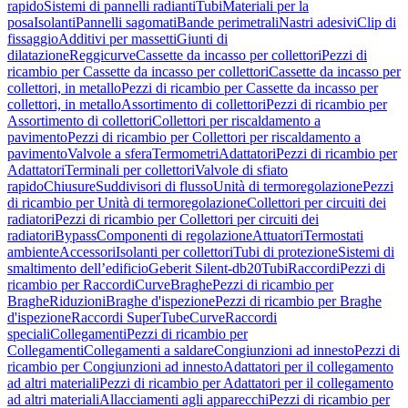
rapido
Sistemi di pannelli radianti
Tubi
Materiali per la
posa
Isolanti
Pannelli sagomati
Bande perimetrali
Nastri adesivi
Clip di
fissaggio
Additivi per massetti
Giunti di
dilatazione
Reggicurve
Cassette da incasso per collettori
Pezzi di
ricambio per Cassette da incasso per collettori
Cassette da incasso per
collettori, in metallo
Pezzi di ricambio per Cassette da incasso per
collettori, in metallo
Assortimento di collettori
Pezzi di ricambio per
Assortimento di collettori
Collettori per riscaldamento a
pavimento
Pezzi di ricambio per Collettori per riscaldamento a
pavimento
Valvole a sfera
Termometri
Adattatori
Pezzi di ricambio per
Adattatori
Terminali per collettori
Valvole di sfiato
rapido
Chiusure
Suddivisori di flusso
Unità di termoregolazione
Pezzi
di ricambio per Unità di termoregolazione
Collettori per circuiti dei
radiatori
Pezzi di ricambio per Collettori per circuiti dei
radiatori
Bypass
Componenti di regolazione
Attuatori
Termostati
ambiente
Accessori
Isolanti per collettori
Tubi di protezione
Sistemi di
smaltimento dell’edificio
Geberit Silent-db20
Tubi
Raccordi
Pezzi di
ricambio per Raccordi
Curve
Braghe
Pezzi di ricambio per
Braghe
Riduzioni
Braghe d'ispezione
Pezzi di ricambio per Braghe
d'ispezione
Raccordi SuperTube
Curve
Raccordi
speciali
Collegamenti
Pezzi di ricambio per
Collegamenti
Collegamenti a saldare
Congiunzioni ad innesto
Pezzi di
ricambio per Congiunzioni ad innesto
Adattatori per il collegamento
ad altri materiali
Pezzi di ricambio per Adattatori per il collegamento
ad altri materiali
Allacciamenti agli apparecchi
Pezzi di ricambio per