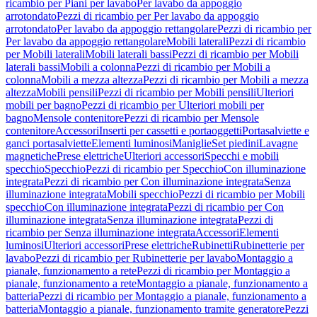
ricambio per Piani per lavabo
Per lavabo da appoggio
arrotondato
Pezzi di ricambio per Per lavabo da appoggio
arrotondato
Per lavabo da appoggio rettangolare
Pezzi di ricambio per
Per lavabo da appoggio rettangolare
Mobili laterali
Pezzi di ricambio
per Mobili laterali
Mobili laterali bassi
Pezzi di ricambio per Mobili
laterali bassi
Mobili a colonna
Pezzi di ricambio per Mobili a
colonna
Mobili a mezza altezza
Pezzi di ricambio per Mobili a mezza
altezza
Mobili pensili
Pezzi di ricambio per Mobili pensili
Ulteriori
mobili per bagno
Pezzi di ricambio per Ulteriori mobili per
bagno
Mensole contenitore
Pezzi di ricambio per Mensole
contenitore
Accessori
Inserti per cassetti e portaoggetti
Portasalviette e
ganci portasalviette
Elementi luminosi
Maniglie
Set piedini
Lavagne
magnetiche
Prese elettriche
Ulteriori accessori
Specchi e mobili
specchio
Specchio
Pezzi di ricambio per Specchio
Con illuminazione
integrata
Pezzi di ricambio per Con illuminazione integrata
Senza
illuminazione integrata
Mobili specchio
Pezzi di ricambio per Mobili
specchio
Con illuminazione integrata
Pezzi di ricambio per Con
illuminazione integrata
Senza illuminazione integrata
Pezzi di
ricambio per Senza illuminazione integrata
Accessori
Elementi
luminosi
Ulteriori accessori
Prese elettriche
Rubinetti
Rubinetterie per
lavabo
Pezzi di ricambio per Rubinetterie per lavabo
Montaggio a
pianale, funzionamento a rete
Pezzi di ricambio per Montaggio a
pianale, funzionamento a rete
Montaggio a pianale, funzionamento a
batteria
Pezzi di ricambio per Montaggio a pianale, funzionamento a
batteria
Montaggio a pianale, funzionamento tramite generatore
Pezzi