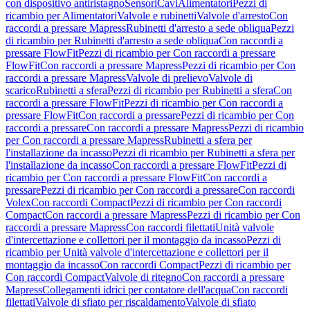
con dispositivo antiristagno
Sensori
Cavi
Alimentatori
Pezzi di
ricambio per Alimentatori
Valvole e rubinetti
Valvole d'arresto
Con
raccordi a pressare Mapress
Rubinetti d'arresto a sede obliqua
Pezzi
di ricambio per Rubinetti d'arresto a sede obliqua
Con raccordi a
pressare FlowFit
Pezzi di ricambio per Con raccordi a pressare
FlowFit
Con raccordi a pressare Mapress
Pezzi di ricambio per Con
raccordi a pressare Mapress
Valvole di prelievo
Valvole di
scarico
Rubinetti a sfera
Pezzi di ricambio per Rubinetti a sfera
Con
raccordi a pressare FlowFit
Pezzi di ricambio per Con raccordi a
pressare FlowFit
Con raccordi a pressare
Pezzi di ricambio per Con
raccordi a pressare
Con raccordi a pressare Mapress
Pezzi di ricambio
per Con raccordi a pressare Mapress
Rubinetti a sfera per
l'installazione da incasso
Pezzi di ricambio per Rubinetti a sfera per
l'installazione da incasso
Con raccordi a pressare FlowFit
Pezzi di
ricambio per Con raccordi a pressare FlowFit
Con raccordi a
pressare
Pezzi di ricambio per Con raccordi a pressare
Con raccordi
Volex
Con raccordi Compact
Pezzi di ricambio per Con raccordi
Compact
Con raccordi a pressare Mapress
Pezzi di ricambio per Con
raccordi a pressare Mapress
Con raccordi filettati
Unità valvole
d'intercettazione e collettori per il montaggio da incasso
Pezzi di
ricambio per Unità valvole d'intercettazione e collettori per il
montaggio da incasso
Con raccordi Compact
Pezzi di ricambio per
Con raccordi Compact
Valvole di ritegno
Con raccordi a pressare
Mapress
Collegamenti idrici per contatore dell'acqua
Con raccordi
filettati
Valvole di sfiato per riscaldamento
Valvole di sfiato