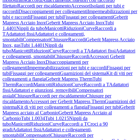
monostrato
Raccordi
Allacciamenti
Collettori con raccordo
filettato
Raccordi per riscaldamento
Accessori
Isolanti per tubi e
raccordi
Disaccoppiamenti per collegamenti
Impermeabilizzazioni per
tubi e raccordi
Fissaggi per tubi
Fissaggi per collegamenti
Geberit
Mapress Acciaio Inox
Geberit Mapress Acciaio Inox
Tubi
1.4401
Nippli da tubo
Manicotti
Riduzioni
Curve
Raccordi a
T
Adattatori fissi
Adattatori e collegamenti,
smontabili
Compensatori
Chiusure
Raccordi
Geberit Mapress Acciaio
Inox, gas
Tubi 1.4401
Nippli da
tubo
Manicotti
Riduzioni
Curve
Raccordi a T
Adattatori fissi
Adattatori
e collegamenti, smontabili
Chiusure
Raccordi
Accessori Geberit
Mapress Acciaio Inox
Disaccoppiamenti per
collegamenti
Impermeabilizzazioni per tubi e raccordi
Fissaggi per
tubi
Fissaggi per collegamenti
Guarnizioni del sistema
Kit di viti per
collegamenti a flangia
Geberit Mapress Therm
Tubi
Therm
Raccordi
Manicotti
Riduzioni
Curve
Raccordi a T
Adattatori
fissi
Adattatori e giunzioni, removibili
Compensatori
assiali
Chiusure
Raccordi per riscaldamento
Chiusure per
riscaldamento
Accessori per Geberit Mapress Therm
Guarnizioni del
sistema
Kit di viti per collegamenti a flangia
Fissaggi per tubi
Geberit
Mapress acciaio al Carbonio
Geberit Mapress Acciaio al
Carbonio
Tubi 1.0034
Tubi 1.0215
Nippli da
tubo
Manicotti
Riduzioni
Curve
Raccordi a T
Croci a 90
gradi
Adattatori fissi
Adattatori e collegamenti,
smontabili
Compensatori
Chiusure
Raccordi per