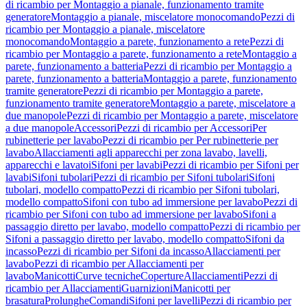
di ricambio per Montaggio a pianale, funzionamento tramite
generatore
Montaggio a pianale, miscelatore monocomando
Pezzi di
ricambio per Montaggio a pianale, miscelatore
monocomando
Montaggio a parete, funzionamento a rete
Pezzi di
ricambio per Montaggio a parete, funzionamento a rete
Montaggio a
parete, funzionamento a batteria
Pezzi di ricambio per Montaggio a
parete, funzionamento a batteria
Montaggio a parete, funzionamento
tramite generatore
Pezzi di ricambio per Montaggio a parete,
funzionamento tramite generatore
Montaggio a parete, miscelatore a
due manopole
Pezzi di ricambio per Montaggio a parete, miscelatore
a due manopole
Accessori
Pezzi di ricambio per Accessori
Per
rubinetterie per lavabo
Pezzi di ricambio per Per rubinetterie per
lavabo
Allacciamenti agli apparecchi per zona lavabo, lavelli,
apparecchi e lavatoi
Sifoni per lavabi
Pezzi di ricambio per Sifoni per
lavabi
Sifoni tubolari
Pezzi di ricambio per Sifoni tubolari
Sifoni
tubolari, modello compatto
Pezzi di ricambio per Sifoni tubolari,
modello compatto
Sifoni con tubo ad immersione per lavabo
Pezzi di
ricambio per Sifoni con tubo ad immersione per lavabo
Sifoni a
passaggio diretto per lavabo, modello compatto
Pezzi di ricambio per
Sifoni a passaggio diretto per lavabo, modello compatto
Sifoni da
incasso
Pezzi di ricambio per Sifoni da incasso
Allacciamenti per
lavabo
Pezzi di ricambio per Allacciamenti per
lavabo
Manicotti
Curve tecniche
Coperture
Allacciamenti
Pezzi di
ricambio per Allacciamenti
Guarnizioni
Manicotti per
brasatura
Prolunghe
Comandi
Sifoni per lavelli
Pezzi di ricambio per