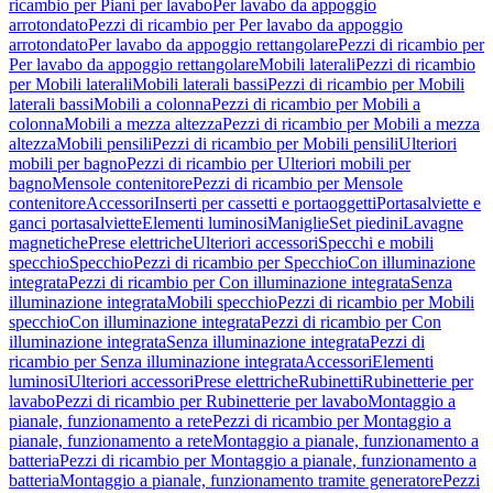
ricambio per Piani per lavabo
Per lavabo da appoggio
arrotondato
Pezzi di ricambio per Per lavabo da appoggio
arrotondato
Per lavabo da appoggio rettangolare
Pezzi di ricambio per
Per lavabo da appoggio rettangolare
Mobili laterali
Pezzi di ricambio
per Mobili laterali
Mobili laterali bassi
Pezzi di ricambio per Mobili
laterali bassi
Mobili a colonna
Pezzi di ricambio per Mobili a
colonna
Mobili a mezza altezza
Pezzi di ricambio per Mobili a mezza
altezza
Mobili pensili
Pezzi di ricambio per Mobili pensili
Ulteriori
mobili per bagno
Pezzi di ricambio per Ulteriori mobili per
bagno
Mensole contenitore
Pezzi di ricambio per Mensole
contenitore
Accessori
Inserti per cassetti e portaoggetti
Portasalviette e
ganci portasalviette
Elementi luminosi
Maniglie
Set piedini
Lavagne
magnetiche
Prese elettriche
Ulteriori accessori
Specchi e mobili
specchio
Specchio
Pezzi di ricambio per Specchio
Con illuminazione
integrata
Pezzi di ricambio per Con illuminazione integrata
Senza
illuminazione integrata
Mobili specchio
Pezzi di ricambio per Mobili
specchio
Con illuminazione integrata
Pezzi di ricambio per Con
illuminazione integrata
Senza illuminazione integrata
Pezzi di
ricambio per Senza illuminazione integrata
Accessori
Elementi
luminosi
Ulteriori accessori
Prese elettriche
Rubinetti
Rubinetterie per
lavabo
Pezzi di ricambio per Rubinetterie per lavabo
Montaggio a
pianale, funzionamento a rete
Pezzi di ricambio per Montaggio a
pianale, funzionamento a rete
Montaggio a pianale, funzionamento a
batteria
Pezzi di ricambio per Montaggio a pianale, funzionamento a
batteria
Montaggio a pianale, funzionamento tramite generatore
Pezzi