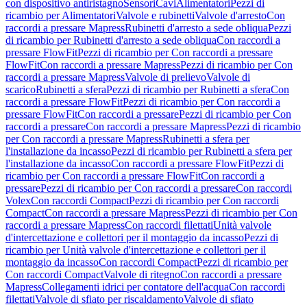
con dispositivo antiristagno
Sensori
Cavi
Alimentatori
Pezzi di
ricambio per Alimentatori
Valvole e rubinetti
Valvole d'arresto
Con
raccordi a pressare Mapress
Rubinetti d'arresto a sede obliqua
Pezzi
di ricambio per Rubinetti d'arresto a sede obliqua
Con raccordi a
pressare FlowFit
Pezzi di ricambio per Con raccordi a pressare
FlowFit
Con raccordi a pressare Mapress
Pezzi di ricambio per Con
raccordi a pressare Mapress
Valvole di prelievo
Valvole di
scarico
Rubinetti a sfera
Pezzi di ricambio per Rubinetti a sfera
Con
raccordi a pressare FlowFit
Pezzi di ricambio per Con raccordi a
pressare FlowFit
Con raccordi a pressare
Pezzi di ricambio per Con
raccordi a pressare
Con raccordi a pressare Mapress
Pezzi di ricambio
per Con raccordi a pressare Mapress
Rubinetti a sfera per
l'installazione da incasso
Pezzi di ricambio per Rubinetti a sfera per
l'installazione da incasso
Con raccordi a pressare FlowFit
Pezzi di
ricambio per Con raccordi a pressare FlowFit
Con raccordi a
pressare
Pezzi di ricambio per Con raccordi a pressare
Con raccordi
Volex
Con raccordi Compact
Pezzi di ricambio per Con raccordi
Compact
Con raccordi a pressare Mapress
Pezzi di ricambio per Con
raccordi a pressare Mapress
Con raccordi filettati
Unità valvole
d'intercettazione e collettori per il montaggio da incasso
Pezzi di
ricambio per Unità valvole d'intercettazione e collettori per il
montaggio da incasso
Con raccordi Compact
Pezzi di ricambio per
Con raccordi Compact
Valvole di ritegno
Con raccordi a pressare
Mapress
Collegamenti idrici per contatore dell'acqua
Con raccordi
filettati
Valvole di sfiato per riscaldamento
Valvole di sfiato