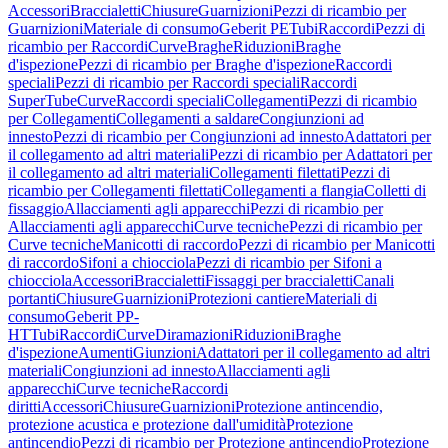
Accessori
Braccialetti
Chiusure
Guarnizioni
Pezzi di ricambio per
Guarnizioni
Materiale di consumo
Geberit PE
Tubi
Raccordi
Pezzi di
ricambio per Raccordi
Curve
Braghe
Riduzioni
Braghe
d'ispezione
Pezzi di ricambio per Braghe d'ispezione
Raccordi
speciali
Pezzi di ricambio per Raccordi speciali
Raccordi
SuperTube
Curve
Raccordi speciali
Collegamenti
Pezzi di ricambio
per Collegamenti
Collegamenti a saldare
Congiunzioni ad
innesto
Pezzi di ricambio per Congiunzioni ad innesto
Adattatori per
il collegamento ad altri materiali
Pezzi di ricambio per Adattatori per
il collegamento ad altri materiali
Collegamenti filettati
Pezzi di
ricambio per Collegamenti filettati
Collegamenti a flangia
Colletti di
fissaggio
Allacciamenti agli apparecchi
Pezzi di ricambio per
Allacciamenti agli apparecchi
Curve tecniche
Pezzi di ricambio per
Curve tecniche
Manicotti di raccordo
Pezzi di ricambio per Manicotti
di raccordo
Sifoni a chiocciola
Pezzi di ricambio per Sifoni a
chiocciola
Accessori
Braccialetti
Fissaggi per braccialetti
Canali
portanti
Chiusure
Guarnizioni
Protezioni cantiere
Materiali di
consumo
Geberit PP-
HT
Tubi
Raccordi
Curve
Diramazioni
Riduzioni
Braghe
d'ispezione
Aumenti
Giunzioni
Adattatori per il collegamento ad altri
materiali
Congiunzioni ad innesto
Allacciamenti agli
apparecchi
Curve tecniche
Raccordi
diritti
Accessori
Chiusure
Guarnizioni
Protezione antincendio,
protezione acustica e protezione dall'umidità
Protezione
antincendio
Pezzi di ricambio per Protezione antincendio
Protezione