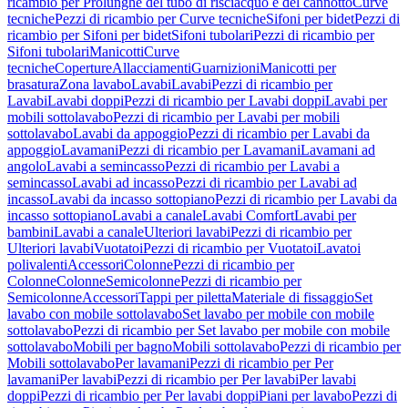
ricambio per Prolunghe del tubo di risciacquo e del cannotto
Curve
tecniche
Pezzi di ricambio per Curve tecniche
Sifoni per bidet
Pezzi di
ricambio per Sifoni per bidet
Sifoni tubolari
Pezzi di ricambio per
Sifoni tubolari
Manicotti
Curve
tecniche
Coperture
Allacciamenti
Guarnizioni
Manicotti per
brasatura
Zona lavabo
Lavabi
Lavabi
Pezzi di ricambio per
Lavabi
Lavabi doppi
Pezzi di ricambio per Lavabi doppi
Lavabi per
mobili sottolavabo
Pezzi di ricambio per Lavabi per mobili
sottolavabo
Lavabi da appoggio
Pezzi di ricambio per Lavabi da
appoggio
Lavamani
Pezzi di ricambio per Lavamani
Lavamani ad
angolo
Lavabi a semincasso
Pezzi di ricambio per Lavabi a
semincasso
Lavabi ad incasso
Pezzi di ricambio per Lavabi ad
incasso
Lavabi da incasso sottopiano
Pezzi di ricambio per Lavabi da
incasso sottopiano
Lavabi a canale
Lavabi Comfort
Lavabi per
bambini
Lavabi a canale
Ulteriori lavabi
Pezzi di ricambio per
Ulteriori lavabi
Vuotatoi
Pezzi di ricambio per Vuotatoi
Lavatoi
polivalenti
Accessori
Colonne
Pezzi di ricambio per
Colonne
Colonne
Semicolonne
Pezzi di ricambio per
Semicolonne
Accessori
Tappi per piletta
Materiale di fissaggio
Set
lavabo con mobile sottolavabo
Set lavabo per mobile con mobile
sottolavabo
Pezzi di ricambio per Set lavabo per mobile con mobile
sottolavabo
Mobili per bagno
Mobili sottolavabo
Pezzi di ricambio per
Mobili sottolavabo
Per lavamani
Pezzi di ricambio per Per
lavamani
Per lavabi
Pezzi di ricambio per Per lavabi
Per lavabi
doppi
Pezzi di ricambio per Per lavabi doppi
Piani per lavabo
Pezzi di