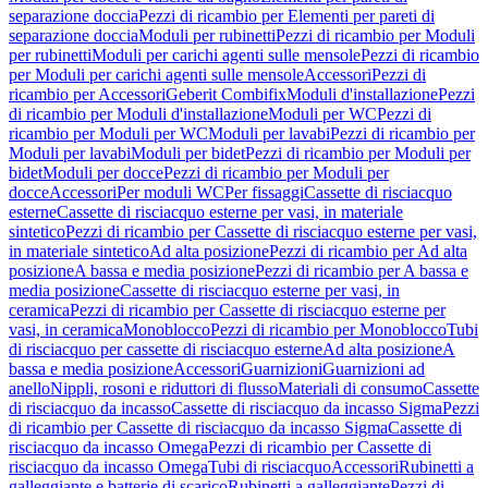
separazione doccia
Pezzi di ricambio per Elementi per pareti di
separazione doccia
Moduli per rubinetti
Pezzi di ricambio per Moduli
per rubinetti
Moduli per carichi agenti sulle mensole
Pezzi di ricambio
per Moduli per carichi agenti sulle mensole
Accessori
Pezzi di
ricambio per Accessori
Geberit Combifix
Moduli d'installazione
Pezzi
di ricambio per Moduli d'installazione
Moduli per WC
Pezzi di
ricambio per Moduli per WC
Moduli per lavabi
Pezzi di ricambio per
Moduli per lavabi
Moduli per bidet
Pezzi di ricambio per Moduli per
bidet
Moduli per docce
Pezzi di ricambio per Moduli per
docce
Accessori
Per moduli WC
Per fissaggi
Cassette di risciacquo
esterne
Cassette di risciacquo esterne per vasi, in materiale
sintetico
Pezzi di ricambio per Cassette di risciacquo esterne per vasi,
in materiale sintetico
Ad alta posizione
Pezzi di ricambio per Ad alta
posizione
A bassa e media posizione
Pezzi di ricambio per A bassa e
media posizione
Cassette di risciacquo esterne per vasi, in
ceramica
Pezzi di ricambio per Cassette di risciacquo esterne per
vasi, in ceramica
Monoblocco
Pezzi di ricambio per Monoblocco
Tubi
di risciacquo per cassette di risciacquo esterne
Ad alta posizione
A
bassa e media posizione
Accessori
Guarnizioni
Guarnizioni ad
anello
Nippli, rosoni e riduttori di flusso
Materiali di consumo
Cassette
di risciacquo da incasso
Cassette di risciacquo da incasso Sigma
Pezzi
di ricambio per Cassette di risciacquo da incasso Sigma
Cassette di
risciacquo da incasso Omega
Pezzi di ricambio per Cassette di
risciacquo da incasso Omega
Tubi di risciacquo
Accessori
Rubinetti a
galleggiante e batterie di scarico
Rubinetti a galleggiante
Pezzi di