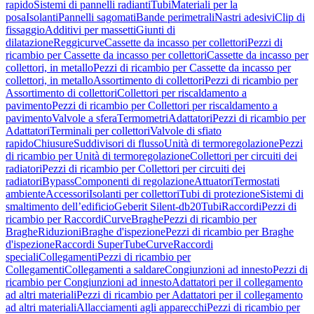
rapido
Sistemi di pannelli radianti
Tubi
Materiali per la
posa
Isolanti
Pannelli sagomati
Bande perimetrali
Nastri adesivi
Clip di
fissaggio
Additivi per massetti
Giunti di
dilatazione
Reggicurve
Cassette da incasso per collettori
Pezzi di
ricambio per Cassette da incasso per collettori
Cassette da incasso per
collettori, in metallo
Pezzi di ricambio per Cassette da incasso per
collettori, in metallo
Assortimento di collettori
Pezzi di ricambio per
Assortimento di collettori
Collettori per riscaldamento a
pavimento
Pezzi di ricambio per Collettori per riscaldamento a
pavimento
Valvole a sfera
Termometri
Adattatori
Pezzi di ricambio per
Adattatori
Terminali per collettori
Valvole di sfiato
rapido
Chiusure
Suddivisori di flusso
Unità di termoregolazione
Pezzi
di ricambio per Unità di termoregolazione
Collettori per circuiti dei
radiatori
Pezzi di ricambio per Collettori per circuiti dei
radiatori
Bypass
Componenti di regolazione
Attuatori
Termostati
ambiente
Accessori
Isolanti per collettori
Tubi di protezione
Sistemi di
smaltimento dell’edificio
Geberit Silent-db20
Tubi
Raccordi
Pezzi di
ricambio per Raccordi
Curve
Braghe
Pezzi di ricambio per
Braghe
Riduzioni
Braghe d'ispezione
Pezzi di ricambio per Braghe
d'ispezione
Raccordi SuperTube
Curve
Raccordi
speciali
Collegamenti
Pezzi di ricambio per
Collegamenti
Collegamenti a saldare
Congiunzioni ad innesto
Pezzi di
ricambio per Congiunzioni ad innesto
Adattatori per il collegamento
ad altri materiali
Pezzi di ricambio per Adattatori per il collegamento
ad altri materiali
Allacciamenti agli apparecchi
Pezzi di ricambio per