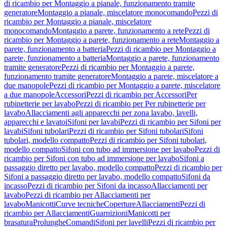
di ricambio per Montaggio a pianale, funzionamento tramite
generatore
Montaggio a pianale, miscelatore monocomando
Pezzi di
ricambio per Montaggio a pianale, miscelatore
monocomando
Montaggio a parete, funzionamento a rete
Pezzi di
ricambio per Montaggio a parete, funzionamento a rete
Montaggio a
parete, funzionamento a batteria
Pezzi di ricambio per Montaggio a
parete, funzionamento a batteria
Montaggio a parete, funzionamento
tramite generatore
Pezzi di ricambio per Montaggio a parete,
funzionamento tramite generatore
Montaggio a parete, miscelatore a
due manopole
Pezzi di ricambio per Montaggio a parete, miscelatore
a due manopole
Accessori
Pezzi di ricambio per Accessori
Per
rubinetterie per lavabo
Pezzi di ricambio per Per rubinetterie per
lavabo
Allacciamenti agli apparecchi per zona lavabo, lavelli,
apparecchi e lavatoi
Sifoni per lavabi
Pezzi di ricambio per Sifoni per
lavabi
Sifoni tubolari
Pezzi di ricambio per Sifoni tubolari
Sifoni
tubolari, modello compatto
Pezzi di ricambio per Sifoni tubolari,
modello compatto
Sifoni con tubo ad immersione per lavabo
Pezzi di
ricambio per Sifoni con tubo ad immersione per lavabo
Sifoni a
passaggio diretto per lavabo, modello compatto
Pezzi di ricambio per
Sifoni a passaggio diretto per lavabo, modello compatto
Sifoni da
incasso
Pezzi di ricambio per Sifoni da incasso
Allacciamenti per
lavabo
Pezzi di ricambio per Allacciamenti per
lavabo
Manicotti
Curve tecniche
Coperture
Allacciamenti
Pezzi di
ricambio per Allacciamenti
Guarnizioni
Manicotti per
brasatura
Prolunghe
Comandi
Sifoni per lavelli
Pezzi di ricambio per