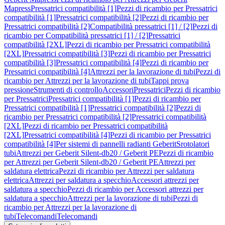
Mapress
Pressatrici compatibilità [1]
Pezzi di ricambio per Pressatrici
compatibilità [1]
Pressatrici compatibilità [2]
Pezzi di ricambio per
Pressatrici compatibilità [2]
Compatibilità pressatrici [1] / [2]
Pezzi di
ricambio per Compatibilità pressatrici [1] / [2]
Pressatrici
compatibilità [2XL]
Pezzi di ricambio per Pressatrici compatibilità
[2XL]
Pressatrici compatibilità [3]
Pezzi di ricambio per Pressatrici
compatibilità [3]
Pressatrici compatibilità [4]
Pezzi di ricambio per
Pressatrici compatibilità [4]
Attrezzi per la lavorazione di tubi
Pezzi di
ricambio per Attrezzi per la lavorazione di tubi
Tappi prova
pressione
Strumenti di controllo
Accessori
Pressatrici
Pezzi di ricambio
per Pressatrici
Pressatrici compatibilità [1]
Pezzi di ricambio per
Pressatrici compatibilità [1]
Pressatrici compatibilità [2]
Pezzi di
ricambio per Pressatrici compatibilità [2]
Pressatrici compatibilità
[2XL]
Pezzi di ricambio per Pressatrici compatibilità
[2XL]
Pressatrici compatibilità [4]
Pezzi di ricambio per Pressatrici
compatibilità [4]
Per sistemi di pannelli radianti Geberit
Srotolatori
tubi
Attrezzi per Geberit Silent-db20 / Geberit PE
Pezzi di ricambio
per Attrezzi per Geberit Silent-db20 / Geberit PE
Attrezzi per
saldatura elettrica
Pezzi di ricambio per Attrezzi per saldatura
elettrica
Attrezzi per saldatura a specchio
Accessori attrezzi per
saldatura a specchio
Pezzi di ricambio per Accessori attrezzi per
saldatura a specchio
Attrezzi per la lavorazione di tubi
Pezzi di
ricambio per Attrezzi per la lavorazione di
tubi
Telecomandi
Telecomandi