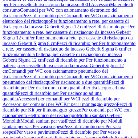
per Per cassette di risciacquo da incasso 300T
Accessori
Materiale di
consumo
Comandi per WC con azionamento elettronico del
risciacquo
Pezzi di ricambio per Comandi per WC con azionamento
elettronico del risciacquo
Per funzionamento a rete, per cassette di
risciacquo da incasso Geberit Sigma 12 cm
Pezzi di ricambio per Per
funzionamento a rete, per cassette di risciacquo da incasso Geberit
Sigma 12 cm
Per funzionamento a rete, per cassette di risciacquo da
incasso Geberit Sigma 8 cm
Pezzi di ricambio per Per funzionamento
a rete, per cassette di risciacquo da incasso Geberit Sigma 8 cm
Per
funzionamento a batteria, per cassette di risciacquo da incasso
Geberit Sigma 12 cm
Pezzi di ricambio per Per funzionamento a
batteria, per cassette di risciacquo da incasso Geberit Sigma 12
cm
Comandi per WC con azionamento pneumatico del
risciacquo
Pezzi di ricambio per Comandi per WC con azionamento
pneumatico del risciacquo
Per risciacquo a due quantità
Pezzi di
ricambio per Per risciacquo a due quantità
Per risciacquo ad una
quantità
Pezzi di ricambio per Per risciacquo ad una
quantità
Accessori per comandi per WC
Pezzi di ricambio per
Accessori per comandi per WC
Kit per il montaggio grezzo
Pezzi di
ricambio per Kit per il montaggio grezzo
Per comandi per WC con
azionamento elettronico del risciacquo
Moduli sanitari Geberit
Monolith
Moduli sanitari per vasi
Pezzi di ricambio per Moduli
sanitari per vasi
Per vasi sospesi
Pezzi di ricambio per Per vasi
sospesi
Per vaso a pavimento
Pezzi di ricambio per Per vaso a
pavimento
Accessori
Pezzi di ricambio per Accessori
Moduli sanitari