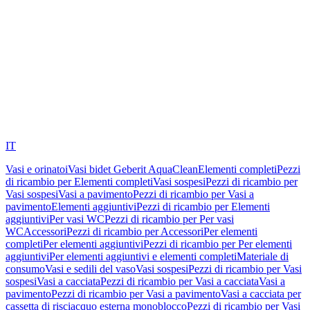
IT
Vasi e orinatoi
Vasi bidet Geberit AquaClean
Elementi completi
Pezzi
di ricambio per Elementi completi
Vasi sospesi
Pezzi di ricambio per
Vasi sospesi
Vasi a pavimento
Pezzi di ricambio per Vasi a
pavimento
Elementi aggiuntivi
Pezzi di ricambio per Elementi
aggiuntivi
Per vasi WC
Pezzi di ricambio per Per vasi
WC
Accessori
Pezzi di ricambio per Accessori
Per elementi
completi
Per elementi aggiuntivi
Pezzi di ricambio per Per elementi
aggiuntivi
Per elementi aggiuntivi e elementi completi
Materiale di
consumo
Vasi e sedili del vaso
Vasi sospesi
Pezzi di ricambio per Vasi
sospesi
Vasi a cacciata
Pezzi di ricambio per Vasi a cacciata
Vasi a
pavimento
Pezzi di ricambio per Vasi a pavimento
Vasi a cacciata per
cassetta di risciacquo esterna monoblocco
Pezzi di ricambio per Vasi