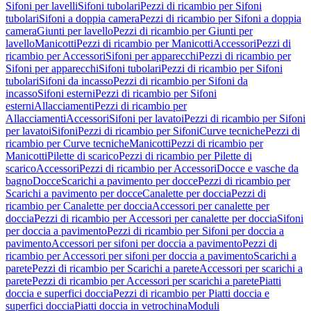
Sifoni per lavelli
Sifoni tubolari
Pezzi di ricambio per Sifoni
tubolari
Sifoni a doppia camera
Pezzi di ricambio per Sifoni a doppia
camera
Giunti per lavello
Pezzi di ricambio per Giunti per
lavello
Manicotti
Pezzi di ricambio per Manicotti
Accessori
Pezzi di
ricambio per Accessori
Sifoni per apparecchi
Pezzi di ricambio per
Sifoni per apparecchi
Sifoni tubolari
Pezzi di ricambio per Sifoni
tubolari
Sifoni da incasso
Pezzi di ricambio per Sifoni da
incasso
Sifoni esterni
Pezzi di ricambio per Sifoni
esterni
Allacciamenti
Pezzi di ricambio per
Allacciamenti
Accessori
Sifoni per lavatoi
Pezzi di ricambio per Sifoni
per lavatoi
Sifoni
Pezzi di ricambio per Sifoni
Curve tecniche
Pezzi di
ricambio per Curve tecniche
Manicotti
Pezzi di ricambio per
Manicotti
Pilette di scarico
Pezzi di ricambio per Pilette di
scarico
Accessori
Pezzi di ricambio per Accessori
Docce e vasche da
bagno
Docce
Scarichi a pavimento per docce
Pezzi di ricambio per
Scarichi a pavimento per docce
Canalette per doccia
Pezzi di
ricambio per Canalette per doccia
Accessori per canalette per
doccia
Pezzi di ricambio per Accessori per canalette per doccia
Sifoni
per doccia a pavimento
Pezzi di ricambio per Sifoni per doccia a
pavimento
Accessori per sifoni per doccia a pavimento
Pezzi di
ricambio per Accessori per sifoni per doccia a pavimento
Scarichi a
parete
Pezzi di ricambio per Scarichi a parete
Accessori per scarichi a
parete
Pezzi di ricambio per Accessori per scarichi a parete
Piatti
doccia e superfici doccia
Pezzi di ricambio per Piatti doccia e
superfici doccia
Piatti doccia in vetrochina
Moduli