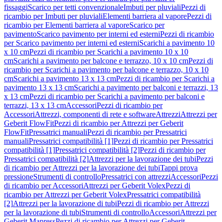
fissaggi
Scarico per tetti convenzionale
Imbuti per pluviali
Pezzi di
ricambio per Imbuti per pluviali
Elementi barriera al vapore
Pezzi di
ricambio per Elementi barriera al vapore
Scarico per
pavimento
Scarico pavimento per interni ed esterni
Pezzi di ricambio
per Scarico pavimento per interni ed esterni
Scarichi a pavimento 10
x 10 cm
Pezzi di ricambio per Scarichi a pavimento 10 x 10
cm
Scarichi a pavimento per balcone e terrazzo, 10 x 10 cm
Pezzi di
ricambio per Scarichi a pavimento per balcone e terrazzo, 10 x 10
cm
Scarichi a pavimento 13 x 13 cm
Pezzi di ricambio per Scarichi a
pavimento 13 x 13 cm
Scarichi a pavimento per balconi e terrazzi, 13
x 13 cm
Pezzi di ricambio per Scarichi a pavimento per balconi e
terrazzi, 13 x 13 cm
Accessori
Pezzi di ricambio per
Accessori
Attrezzi, componenti di rete e software
Attrezzi
Attrezzi per
Geberit FlowFit
Pezzi di ricambio per Attrezzi per Geberit
FlowFit
Pressatrici manuali
Pezzi di ricambio per Pressatrici
manuali
Pressatrici compatibilità [1]
Pezzi di ricambio per Pressatrici
compatibilità [1]
Pressatrici compatibilità [2]
Pezzi di ricambio per
Pressatrici compatibilità [2]
Attrezzi per la lavorazione dei tubi
Pezzi
di ricambio per Attrezzi per la lavorazione dei tubi
Tappi prova
pressione
Strumenti di controllo
Pressatrici con attrezzi
Accessori
Pezzi
di ricambio per Accessori
Attrezzi per Geberit Volex
Pezzi di
ricambio per Attrezzi per Geberit Volex
Pressatrici compatibilità
[2]
Attrezzi per la lavorazione di tubi
Pezzi di ricambio per Attrezzi
per la lavorazione di tubi
Strumenti di controllo
Accessori
Attrezzi per
Geberit Mapress
Pezzi di ricambio per Attrezzi per Geberit