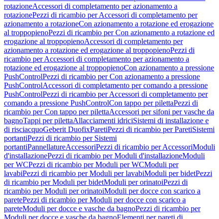
rotazione
Accessori di completamento per azionamento a
rotazione
Pezzi di ricambio per Accessori di completamento per
azionamento a rotazione
Con azionamento a rotazione ed erogazione
al troppopieno
Pezzi di ricambio per Con azionamento a rotazione ed
erogazione al troppopieno
Accessori di completamento per
azionamento a rotazione ed erogazione al troppopieno
Pezzi di
ricambio per Accessori di completamento per azionamento a
rotazione ed erogazione al troppopieno
Con azionamento a pressione
PushControl
Pezzi di ricambio per Con azionamento a pressione
PushControl
Accessori di completamento per comando a pressione
PushControl
Pezzi di ricambio per Accessori di completamento per
comando a pressione PushControl
Con tappo per piletta
Pezzi di
ricambio per Con tappo per piletta
Accessori per sifoni per vasche da
bagno
Tappi per piletta
Allacciamenti idrici
Sistemi di installazione e
di risciacquo
Geberit Duofix
Pareti
Pezzi di ricambio per Pareti
Sistemi
portanti
Pezzi di ricambio per Sistemi
portanti
Pannellature
Accessori
Pezzi di ricambio per Accessori
Moduli
d'installazione
Pezzi di ricambio per Moduli d'installazione
Moduli
per WC
Pezzi di ricambio per Moduli per WC
Moduli per
lavabi
Pezzi di ricambio per Moduli per lavabi
Moduli per bidet
Pezzi
di ricambio per Moduli per bidet
Moduli per orinatoi
Pezzi di
ricambio per Moduli per orinatoi
Moduli per docce con scarico a
parete
Pezzi di ricambio per Moduli per docce con scarico a
parete
Moduli per docce e vasche da bagno
Pezzi di ricambio per
Moduli per docce e vasche da bagno
Elementi per pareti di