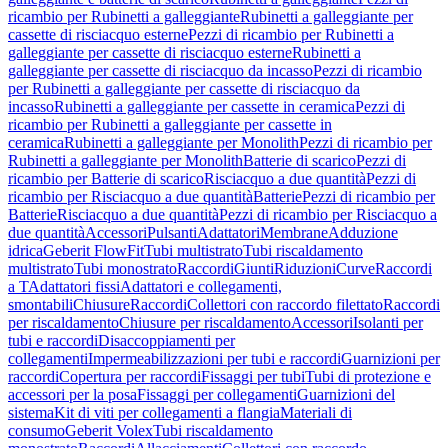
ricambio per Rubinetti a galleggiante
Rubinetti a galleggiante per
cassette di risciacquo esterne
Pezzi di ricambio per Rubinetti a
galleggiante per cassette di risciacquo esterne
Rubinetti a
galleggiante per cassette di risciacquo da incasso
Pezzi di ricambio
per Rubinetti a galleggiante per cassette di risciacquo da
incasso
Rubinetti a galleggiante per cassette in ceramica
Pezzi di
ricambio per Rubinetti a galleggiante per cassette in
ceramica
Rubinetti a galleggiante per Monolith
Pezzi di ricambio per
Rubinetti a galleggiante per Monolith
Batterie di scarico
Pezzi di
ricambio per Batterie di scarico
Risciacquo a due quantità
Pezzi di
ricambio per Risciacquo a due quantità
Batterie
Pezzi di ricambio per
Batterie
Risciacquo a due quantità
Pezzi di ricambio per Risciacquo a
due quantità
Accessori
Pulsanti
Adattatori
Membrane
Adduzione
idrica
Geberit FlowFit
Tubi multistrato
Tubi riscaldamento
multistrato
Tubi monostrato
Raccordi
Giunti
Riduzioni
Curve
Raccordi
a T
Adattatori fissi
Adattatori e collegamenti,
smontabili
Chiusure
Raccordi
Collettori con raccordo filettato
Raccordi
per riscaldamento
Chiusure per riscaldamento
Accessori
Isolanti per
tubi e raccordi
Disaccoppiamenti per
collegamenti
Impermeabilizzazioni per tubi e raccordi
Guarnizioni per
raccordi
Copertura per raccordi
Fissaggi per tubi
Tubi di protezione e
accessori per la posa
Fissaggi per collegamenti
Guarnizioni del
sistema
Kit di viti per collegamenti a flangia
Materiali di
consumo
Geberit Volex
Tubi riscaldamento