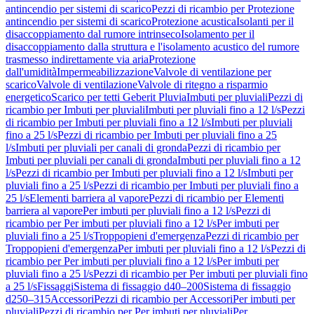
antincendio per sistemi di scarico
Pezzi di ricambio per Protezione
antincendio per sistemi di scarico
Protezione acustica
Isolanti per il
disaccoppiamento dal rumore intrinseco
Isolamento per il
disaccoppiamento dalla struttura e l'isolamento acustico del rumore
trasmesso indirettamente via aria
Protezione
dall'umidità
Impermeabilizzazione
Valvole di ventilazione per
scarico
Valvole di ventilazione
Valvole di ritegno a risparmio
energetico
Scarico per tetti Geberit Pluvia
Imbuti per pluviali
Pezzi di
ricambio per Imbuti per pluviali
Imbuti per pluviali fino a 12 l/s
Pezzi
di ricambio per Imbuti per pluviali fino a 12 l/s
Imbuti per pluviali
fino a 25 l/s
Pezzi di ricambio per Imbuti per pluviali fino a 25
l/s
Imbuti per pluviali per canali di gronda
Pezzi di ricambio per
Imbuti per pluviali per canali di gronda
Imbuti per pluviali fino a 12
l/s
Pezzi di ricambio per Imbuti per pluviali fino a 12 l/s
Imbuti per
pluviali fino a 25 l/s
Pezzi di ricambio per Imbuti per pluviali fino a
25 l/s
Elementi barriera al vapore
Pezzi di ricambio per Elementi
barriera al vapore
Per imbuti per pluviali fino a 12 l/s
Pezzi di
ricambio per Per imbuti per pluviali fino a 12 l/s
Per imbuti per
pluviali fino a 25 l/s
Troppopieni d'emergenza
Pezzi di ricambio per
Troppopieni d'emergenza
Per imbuti per pluviali fino a 12 l/s
Pezzi di
ricambio per Per imbuti per pluviali fino a 12 l/s
Per imbuti per
pluviali fino a 25 l/s
Pezzi di ricambio per Per imbuti per pluviali fino
a 25 l/s
Fissaggi
Sistema di fissaggio d40–200
Sistema di fissaggio
d250–315
Accessori
Pezzi di ricambio per Accessori
Per imbuti per
pluviali
Pezzi di ricambio per Per imbuti per pluviali
Per