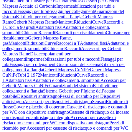
riscaldamento
Chiusure per riscaldamento
Accessori per Geberit
Mapress Acciaio al Carbonio
Impermeabilizzazioni per tubi e
raccordi
Fissaggi per tubi
Fissaggi per collegamenti
Guarnizioni del
sistema
Kit di viti per collegamenti a flangia
Geberit Mapress
Rame
Geberit Mapress Rame
Manicotti
Riduzioni
Curve
Raccordi a
T
Croci a 90 gradi
Adattatori fissi
Adattatori e collegamenti,
smontabili
Chiusure
Raccordi
Raccordi per riscaldamento
Chiusure per
riscaldamento
Geberit Mapress Rame,
gas
Manicotti
Riduzioni
Curve
Raccordi a T
Adattatori fissi
Adattatori e
collegamenti, smontabili
Chiusure
Raccordi
Accessori per Geberit
Mapress Rame
Disaccoppiamenti per
collegamenti
Impermeabilizzazioni per tubi e raccordi
Fissaggi per
tubi
Fissaggi per collegamenti
Guarnizioni del sistema
Kit di viti per
collegamenti a flangia
Geberit Mapress CuNiFe
Geberit Mapress
CuNiFe
Tubi 2.1972
Manicotti
Riduzioni
Curve
Raccordi a
T
Adattatori fissi
Adattatori e collegamenti, smontabili
Accessori per
Geberit Mapress CuNiFe
Guarnizioni del sistema
Kit di viti per
collegamenti a flangia
Sistema Geberit per l’Igiene dell’acqua
potabile
Dispositivi antiristagno
Pezzi di ricambio per Dispositivi
antiristagno
Accessori per dispositivi antiristagno
Sensori
Riduttore di
flusso
Cover e placche di copertura
Cassette di risciacquo e comandi
per WC con dispositivo antiristagno
Cassette di risciacquo da incasso
con dispositivo antiristagno integrato
Accessori per cassette di
risciacquo e comandi per WC con dispositivo antiristagno
Pezzi di
ricambio per Accessori per cassette di risciacquo e comandi per WC