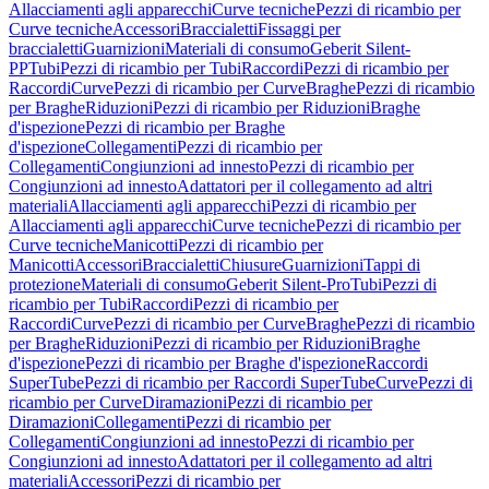
Allacciamenti agli apparecchi
Curve tecniche
Pezzi di ricambio per
Curve tecniche
Accessori
Braccialetti
Fissaggi per
braccialetti
Guarnizioni
Materiali di consumo
Geberit Silent-
PP
Tubi
Pezzi di ricambio per Tubi
Raccordi
Pezzi di ricambio per
Raccordi
Curve
Pezzi di ricambio per Curve
Braghe
Pezzi di ricambio
per Braghe
Riduzioni
Pezzi di ricambio per Riduzioni
Braghe
d'ispezione
Pezzi di ricambio per Braghe
d'ispezione
Collegamenti
Pezzi di ricambio per
Collegamenti
Congiunzioni ad innesto
Pezzi di ricambio per
Congiunzioni ad innesto
Adattatori per il collegamento ad altri
materiali
Allacciamenti agli apparecchi
Pezzi di ricambio per
Allacciamenti agli apparecchi
Curve tecniche
Pezzi di ricambio per
Curve tecniche
Manicotti
Pezzi di ricambio per
Manicotti
Accessori
Braccialetti
Chiusure
Guarnizioni
Tappi di
protezione
Materiali di consumo
Geberit Silent-Pro
Tubi
Pezzi di
ricambio per Tubi
Raccordi
Pezzi di ricambio per
Raccordi
Curve
Pezzi di ricambio per Curve
Braghe
Pezzi di ricambio
per Braghe
Riduzioni
Pezzi di ricambio per Riduzioni
Braghe
d'ispezione
Pezzi di ricambio per Braghe d'ispezione
Raccordi
SuperTube
Pezzi di ricambio per Raccordi SuperTube
Curve
Pezzi di
ricambio per Curve
Diramazioni
Pezzi di ricambio per
Diramazioni
Collegamenti
Pezzi di ricambio per
Collegamenti
Congiunzioni ad innesto
Pezzi di ricambio per
Congiunzioni ad innesto
Adattatori per il collegamento ad altri
materiali
Accessori
Pezzi di ricambio per