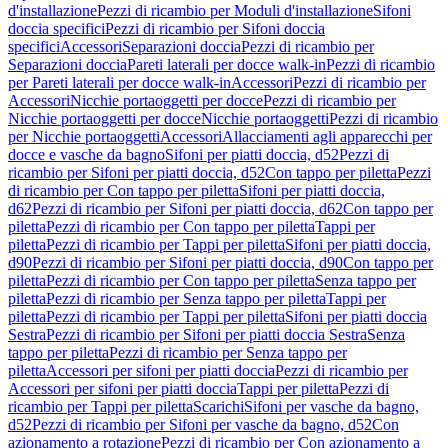
d'installazione
Pezzi di ricambio per Moduli d'installazione
Sifoni
doccia specifici
Pezzi di ricambio per Sifoni doccia
specifici
Accessori
Separazioni doccia
Pezzi di ricambio per
Separazioni doccia
Pareti laterali per docce walk-in
Pezzi di ricambio
per Pareti laterali per docce walk-in
Accessori
Pezzi di ricambio per
Accessori
Nicchie portaoggetti per docce
Pezzi di ricambio per
Nicchie portaoggetti per docce
Nicchie portaoggetti
Pezzi di ricambio
per Nicchie portaoggetti
Accessori
Allacciamenti agli apparecchi per
docce e vasche da bagno
Sifoni per piatti doccia, d52
Pezzi di
ricambio per Sifoni per piatti doccia, d52
Con tappo per piletta
Pezzi
di ricambio per Con tappo per piletta
Sifoni per piatti doccia,
d62
Pezzi di ricambio per Sifoni per piatti doccia, d62
Con tappo per
piletta
Pezzi di ricambio per Con tappo per piletta
Tappi per
piletta
Pezzi di ricambio per Tappi per piletta
Sifoni per piatti doccia,
d90
Pezzi di ricambio per Sifoni per piatti doccia, d90
Con tappo per
piletta
Pezzi di ricambio per Con tappo per piletta
Senza tappo per
piletta
Pezzi di ricambio per Senza tappo per piletta
Tappi per
piletta
Pezzi di ricambio per Tappi per piletta
Sifoni per piatti doccia
Sestra
Pezzi di ricambio per Sifoni per piatti doccia Sestra
Senza
tappo per piletta
Pezzi di ricambio per Senza tappo per
piletta
Accessori per sifoni per piatti doccia
Pezzi di ricambio per
Accessori per sifoni per piatti doccia
Tappi per piletta
Pezzi di
ricambio per Tappi per piletta
Scarichi
Sifoni per vasche da bagno,
d52
Pezzi di ricambio per Sifoni per vasche da bagno, d52
Con
azionamento a rotazione
Pezzi di ricambio per Con azionamento a