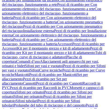
ricambio per Installazione da incasso
Con azionamento elettronico
del risciacquo, funzionamento a rete
Pezzi di ricambio per Con
azionamento elettronico del risciacquo, funzionamento a rete
Con
azionamento elettronico del risciacquo, funzionamento a
batteria
Pezzi di ricambio per Con azionamento elettronico del
risciacquo, funzionamento a batteria
Con azionamento pneumatico
del risciacquo
Pezzi di ricambio per Con azionamento pneumatico
del risciacquo
Installazione esterna
Pezzi di ricambio per Installazione
esterna
Con azionamento elettronico del risciacquo, funzionamento a
batteria
Pezzi di ricambio per Con azionamento elettronico del
risciacquo, funzionamento a batteria
Accessori
Pezzi di ricambio per
Accessori
Kit per il montaggio grezzo e kit di adattamento
Pezzi di
ricambio per Kit per il montaggio grezzo e kit di adattamento
Tubi di
risciacquo, curve di risciacquo e adattatori
Placche di
copertura
Comandi d’uso
Allacciamenti agli apparecchi per vasi,
orinatoi e bidet
Sifoni per vasi e vuotatoi
Pezzi di ricambio per Sifoni
per vasi e vuotatoi
Sifoni
Curve tecniche
Pezzi di ricambio per Curve
tecniche
Manicotti
Pezzi di ricambio per Manicotti
Set per
allacciamento
Pezzi di ricambio per Set per
allacciamento
Cannotti
Pezzi di ricambio per Cannotti
Raccordi in
PVC
Pezzi di ricambio per Raccordi in PVC
Morsetti e cappucci di
copertura
Sifoni per orinatoi
Pezzi di ricambio per Sifoni per
orinatoi
Sifoni per orinatoio
Pezzi di ricambio per Sifoni per
orinatoio
Sifoni tubolari
Pezzi di ricambio per Sifoni
tubolari
Prolunghe del tubo di risciacquo e del cannotto
Pezzi di