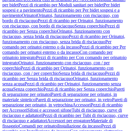
per bidet
Pezzi di ricambio per Moduli sanitari per bidet
Per bidet
sospesi e a pavimento
Pezzi di ricambio per Per bidet sospesi e a
pavimento
Orinatoi
Orinatoi, funzionamento con risciacquo, con
bordo di risciacquo
Pezzi di ricambio per Orinatoi, funzionamento
con risciacquo, con bordo di risciacquo
Senza coperchio
Pezzi di
ricambio per Senza coperchio
Orinatoi, funzionamento con
risciacquo, senza brida di risciacquo
Pezzi di ricambio per Orinatoi,
funzionamento con risciacquo, senza brida di risciacquo
Per
comando per orinatoi esterno o da incasso
Pezzi di ricambio per Per
comando per orinatoi esterno o da incasso
Con comando per
orinatoio integrato
Pezzi di ricambio per Con comando per orinatoio
integrato
Orinatoi, funzionamento con risciacquo, con / per
coperchio
Pezzi di ricambio per Orinatoi, funzionamento con
risciacquo, con / per coperchio
Senza brida di risciacquo
Pezzi di
ricambio per Senza brida di risciacquo
Orinatoi, funzionamento
senza acqua
Pezzi di ricambio per Orinatoi, funzionamento senza
acqua
Senza coperchio
Pezzi di ricambio per Senza coperchio
Pareti
di separazione per orinatoi
Pareti di separazione per orinatoi, in
materiale sintetico
Pareti di separazione per orinatoi, in vetro
Pareti di
separazione per orinatoi, in vetrochina
Accessori
Pezzi di ricambio
per Accessori
Sifoni e accessori sifone
Tubi di risciacquo, curve di
risciacquo e adattatori
Pezzi di ricambio per Tubi di risciacquo, curve
di risciacquo e adattatori
Accessori per erogatore
Materiale di
fissaggio
Comandi per orinatoi
Installazione da incasso
Pezzi di