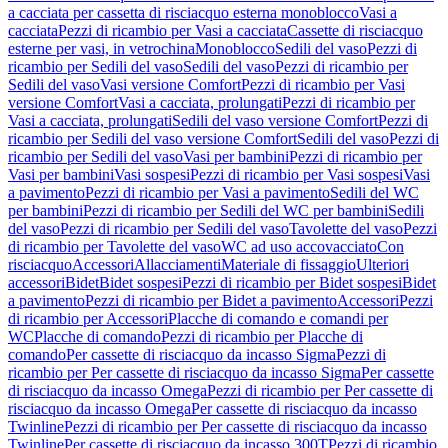
a cacciata per cassetta di risciacquo esterna monoblocco
Vasi a
cacciata
Pezzi di ricambio per Vasi a cacciata
Cassette di risciacquo
esterne per vasi, in vetrochina
Monoblocco
Sedili del vaso
Pezzi di
ricambio per Sedili del vaso
Sedili del vaso
Pezzi di ricambio per
Sedili del vaso
Vasi versione Comfort
Pezzi di ricambio per Vasi
versione Comfort
Vasi a cacciata, prolungati
Pezzi di ricambio per
Vasi a cacciata, prolungati
Sedili del vaso versione Comfort
Pezzi di
ricambio per Sedili del vaso versione Comfort
Sedili del vaso
Pezzi di
ricambio per Sedili del vaso
Vasi per bambini
Pezzi di ricambio per
Vasi per bambini
Vasi sospesi
Pezzi di ricambio per Vasi sospesi
Vasi
a pavimento
Pezzi di ricambio per Vasi a pavimento
Sedili del WC
per bambini
Pezzi di ricambio per Sedili del WC per bambini
Sedili
del vaso
Pezzi di ricambio per Sedili del vaso
Tavolette del vaso
Pezzi
di ricambio per Tavolette del vaso
WC ad uso accovacciato
Con
risciacquo
Accessori
Allacciamenti
Materiale di fissaggio
Ulteriori
accessori
Bidet
Bidet sospesi
Pezzi di ricambio per Bidet sospesi
Bidet
a pavimento
Pezzi di ricambio per Bidet a pavimento
Accessori
Pezzi
di ricambio per Accessori
Placche di comando e comandi per
WC
Placche di comando
Pezzi di ricambio per Placche di
comando
Per cassette di risciacquo da incasso Sigma
Pezzi di
ricambio per Per cassette di risciacquo da incasso Sigma
Per cassette
di risciacquo da incasso Omega
Pezzi di ricambio per Per cassette di
risciacquo da incasso Omega
Per cassette di risciacquo da incasso
Twinline
Pezzi di ricambio per Per cassette di risciacquo da incasso
Twinline
Per cassette di risciacquo da incasso 300T
Pezzi di ricambio