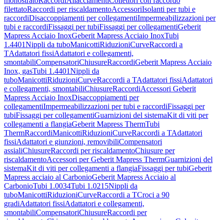
monostrato
Raccordi
Allacciamenti
Collettori con raccordo
filettato
Raccordi per riscaldamento
Accessori
Isolanti per tubi e
raccordi
Disaccoppiamenti per collegamenti
Impermeabilizzazioni per
tubi e raccordi
Fissaggi per tubi
Fissaggi per collegamenti
Geberit
Mapress Acciaio Inox
Geberit Mapress Acciaio Inox
Tubi
1.4401
Nippli da tubo
Manicotti
Riduzioni
Curve
Raccordi a
T
Adattatori fissi
Adattatori e collegamenti,
smontabili
Compensatori
Chiusure
Raccordi
Geberit Mapress Acciaio
Inox, gas
Tubi 1.4401
Nippli da
tubo
Manicotti
Riduzioni
Curve
Raccordi a T
Adattatori fissi
Adattatori
e collegamenti, smontabili
Chiusure
Raccordi
Accessori Geberit
Mapress Acciaio Inox
Disaccoppiamenti per
collegamenti
Impermeabilizzazioni per tubi e raccordi
Fissaggi per
tubi
Fissaggi per collegamenti
Guarnizioni del sistema
Kit di viti per
collegamenti a flangia
Geberit Mapress Therm
Tubi
Therm
Raccordi
Manicotti
Riduzioni
Curve
Raccordi a T
Adattatori
fissi
Adattatori e giunzioni, removibili
Compensatori
assiali
Chiusure
Raccordi per riscaldamento
Chiusure per
riscaldamento
Accessori per Geberit Mapress Therm
Guarnizioni del
sistema
Kit di viti per collegamenti a flangia
Fissaggi per tubi
Geberit
Mapress acciaio al Carbonio
Geberit Mapress Acciaio al
Carbonio
Tubi 1.0034
Tubi 1.0215
Nippli da
tubo
Manicotti
Riduzioni
Curve
Raccordi a T
Croci a 90
gradi
Adattatori fissi
Adattatori e collegamenti,
smontabili
Compensatori
Chiusure
Raccordi per