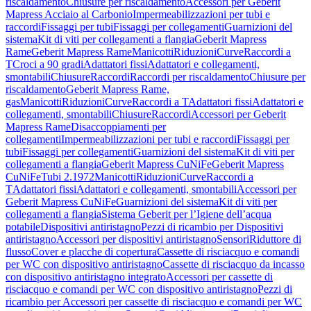
riscaldamento
Chiusure per riscaldamento
Accessori per Geberit
Mapress Acciaio al Carbonio
Impermeabilizzazioni per tubi e
raccordi
Fissaggi per tubi
Fissaggi per collegamenti
Guarnizioni del
sistema
Kit di viti per collegamenti a flangia
Geberit Mapress
Rame
Geberit Mapress Rame
Manicotti
Riduzioni
Curve
Raccordi a
T
Croci a 90 gradi
Adattatori fissi
Adattatori e collegamenti,
smontabili
Chiusure
Raccordi
Raccordi per riscaldamento
Chiusure per
riscaldamento
Geberit Mapress Rame,
gas
Manicotti
Riduzioni
Curve
Raccordi a T
Adattatori fissi
Adattatori e
collegamenti, smontabili
Chiusure
Raccordi
Accessori per Geberit
Mapress Rame
Disaccoppiamenti per
collegamenti
Impermeabilizzazioni per tubi e raccordi
Fissaggi per
tubi
Fissaggi per collegamenti
Guarnizioni del sistema
Kit di viti per
collegamenti a flangia
Geberit Mapress CuNiFe
Geberit Mapress
CuNiFe
Tubi 2.1972
Manicotti
Riduzioni
Curve
Raccordi a
T
Adattatori fissi
Adattatori e collegamenti, smontabili
Accessori per
Geberit Mapress CuNiFe
Guarnizioni del sistema
Kit di viti per
collegamenti a flangia
Sistema Geberit per l’Igiene dell’acqua
potabile
Dispositivi antiristagno
Pezzi di ricambio per Dispositivi
antiristagno
Accessori per dispositivi antiristagno
Sensori
Riduttore di
flusso
Cover e placche di copertura
Cassette di risciacquo e comandi
per WC con dispositivo antiristagno
Cassette di risciacquo da incasso
con dispositivo antiristagno integrato
Accessori per cassette di
risciacquo e comandi per WC con dispositivo antiristagno
Pezzi di
ricambio per Accessori per cassette di risciacquo e comandi per WC