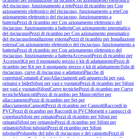
ricambio per Installazione da incasso
Con azionamento elettronico
del risciacquo, funzionamento a rete
Pezzi di ricambio per Con
azionamento elettronico del risciacquo, funzionamento a rete
Con
azionamento elettronico del risciacquo, funzionamento a
batteria
Pezzi di ricambio per Con azionamento elettronico del
risciacquo, funzionamento a batteria
Con azionamento pneumatico
del risciacquo
Pezzi di ricambio per Con azionamento pneumatico
del risciacquo
Installazione esterna
Pezzi di ricambio per Installazione
esterna
Con azionamento elettronico del risciacquo, funzionamento a
batteria
Pezzi di ricambio per Con azionamento elettronico del
risciacquo, funzionamento a batteria
Accessori
Pezzi di ricambio per
Accessori
Kit per il montaggio grezzo e kit di adattamento
Pezzi di
ricambio per Kit per il montaggio grezzo e kit di adattamento
Tubi di
risciacquo, curve di risciacquo e adattatori
Placche di
copertura
Comandi d’uso
Allacciamenti agli apparecchi per vasi,
orinatoi e bidet
Sifoni per vasi e vuotatoi
Pezzi di ricambio per Sifoni
per vasi e vuotatoi
Sifoni
Curve tecniche
Pezzi di ricambio per Curve
tecniche
Manicotti
Pezzi di ricambio per Manicotti
Set per
allacciamento
Pezzi di ricambio per Set per
allacciamento
Cannotti
Pezzi di ricambio per Cannotti
Raccordi in
PVC
Pezzi di ricambio per Raccordi in PVC
Morsetti e cappucci di
copertura
Sifoni per orinatoi
Pezzi di ricambio per Sifoni per
orinatoi
Sifoni per orinatoio
Pezzi di ricambio per Sifoni per
orinatoio
Sifoni tubolari
Pezzi di ricambio per Sifoni
tubolari
Prolunghe del tubo di risciacquo e del cannotto
Pezzi di