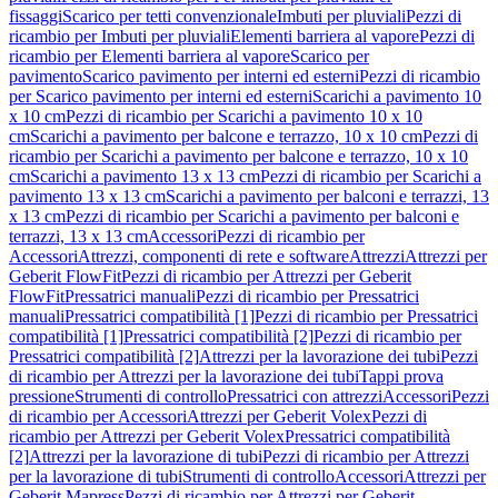
fissaggi
Scarico per tetti convenzionale
Imbuti per pluviali
Pezzi di
ricambio per Imbuti per pluviali
Elementi barriera al vapore
Pezzi di
ricambio per Elementi barriera al vapore
Scarico per
pavimento
Scarico pavimento per interni ed esterni
Pezzi di ricambio
per Scarico pavimento per interni ed esterni
Scarichi a pavimento 10
x 10 cm
Pezzi di ricambio per Scarichi a pavimento 10 x 10
cm
Scarichi a pavimento per balcone e terrazzo, 10 x 10 cm
Pezzi di
ricambio per Scarichi a pavimento per balcone e terrazzo, 10 x 10
cm
Scarichi a pavimento 13 x 13 cm
Pezzi di ricambio per Scarichi a
pavimento 13 x 13 cm
Scarichi a pavimento per balconi e terrazzi, 13
x 13 cm
Pezzi di ricambio per Scarichi a pavimento per balconi e
terrazzi, 13 x 13 cm
Accessori
Pezzi di ricambio per
Accessori
Attrezzi, componenti di rete e software
Attrezzi
Attrezzi per
Geberit FlowFit
Pezzi di ricambio per Attrezzi per Geberit
FlowFit
Pressatrici manuali
Pezzi di ricambio per Pressatrici
manuali
Pressatrici compatibilità [1]
Pezzi di ricambio per Pressatrici
compatibilità [1]
Pressatrici compatibilità [2]
Pezzi di ricambio per
Pressatrici compatibilità [2]
Attrezzi per la lavorazione dei tubi
Pezzi
di ricambio per Attrezzi per la lavorazione dei tubi
Tappi prova
pressione
Strumenti di controllo
Pressatrici con attrezzi
Accessori
Pezzi
di ricambio per Accessori
Attrezzi per Geberit Volex
Pezzi di
ricambio per Attrezzi per Geberit Volex
Pressatrici compatibilità
[2]
Attrezzi per la lavorazione di tubi
Pezzi di ricambio per Attrezzi
per la lavorazione di tubi
Strumenti di controllo
Accessori
Attrezzi per
Geberit Mapress
Pezzi di ricambio per Attrezzi per Geberit