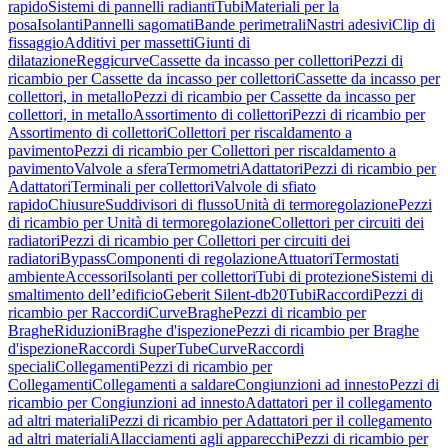
rapido
Sistemi di pannelli radianti
Tubi
Materiali per la
posa
Isolanti
Pannelli sagomati
Bande perimetrali
Nastri adesivi
Clip di
fissaggio
Additivi per massetti
Giunti di
dilatazione
Reggicurve
Cassette da incasso per collettori
Pezzi di
ricambio per Cassette da incasso per collettori
Cassette da incasso per
collettori, in metallo
Pezzi di ricambio per Cassette da incasso per
collettori, in metallo
Assortimento di collettori
Pezzi di ricambio per
Assortimento di collettori
Collettori per riscaldamento a
pavimento
Pezzi di ricambio per Collettori per riscaldamento a
pavimento
Valvole a sfera
Termometri
Adattatori
Pezzi di ricambio per
Adattatori
Terminali per collettori
Valvole di sfiato
rapido
Chiusure
Suddivisori di flusso
Unità di termoregolazione
Pezzi
di ricambio per Unità di termoregolazione
Collettori per circuiti dei
radiatori
Pezzi di ricambio per Collettori per circuiti dei
radiatori
Bypass
Componenti di regolazione
Attuatori
Termostati
ambiente
Accessori
Isolanti per collettori
Tubi di protezione
Sistemi di
smaltimento dell’edificio
Geberit Silent-db20
Tubi
Raccordi
Pezzi di
ricambio per Raccordi
Curve
Braghe
Pezzi di ricambio per
Braghe
Riduzioni
Braghe d'ispezione
Pezzi di ricambio per Braghe
d'ispezione
Raccordi SuperTube
Curve
Raccordi
speciali
Collegamenti
Pezzi di ricambio per
Collegamenti
Collegamenti a saldare
Congiunzioni ad innesto
Pezzi di
ricambio per Congiunzioni ad innesto
Adattatori per il collegamento
ad altri materiali
Pezzi di ricambio per Adattatori per il collegamento
ad altri materiali
Allacciamenti agli apparecchi
Pezzi di ricambio per