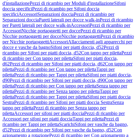
d'installazione
Pezzi di ricambio per Moduli d'installazione
Sifoni
doccia specifici
Pezzi di ricambio per Sifoni doccia
specifici
Accessori
Separazioni doccia
Pezzi di ricambio per
Separazioni doccia
Pareti laterali per docce walk-in
Pezzi di ricambio
per Pareti laterali per docce walk-in
Accessori
Pezzi di ricambio per
Accessori
Nicchie portaoggetti per docce
Pezzi di ricambio per
Nicchie portaoggetti per docce
Nicchie portaoggetti
Pezzi di ricambio
per Nicchie portaoggetti
Accessori
Allacciamenti agli apparecchi per
docce e vasche da bagno
Sifoni per piatti doccia, d52
Pezzi di
ricambio per Sifoni per piatti doccia, d52
Con tappo per piletta
Pezzi
di ricambio per Con tappo per piletta
Sifoni per piatti doccia,
d62
Pezzi di ricambio per Sifoni per piatti doccia, d62
Con tappo per
piletta
Pezzi di ricambio per Con tappo per piletta
Tappi per
piletta
Pezzi di ricambio per Tappi per piletta
Sifoni per piatti doccia,
d90
Pezzi di ricambio per Sifoni per piatti doccia, d90
Con tappo per
piletta
Pezzi di ricambio per Con tappo per piletta
Senza tappo per
piletta
Pezzi di ricambio per Senza tappo per piletta
Tappi per
piletta
Pezzi di ricambio per Tappi per piletta
Sifoni per piatti doccia
Sestra
Pezzi di ricambio per Sifoni per piatti doccia Sestra
Senza
tappo per piletta
Pezzi di ricambio per Senza tappo per
piletta
Accessori per sifoni per piatti doccia
Pezzi di ricambio per
Accessori per sifoni per piatti doccia
Tappi per piletta
Pezzi di
ricambio per Tappi per piletta
Scarichi
Sifoni per vasche da bagno,
d52
Pezzi di ricambio per Sifoni per vasche da bagno, d52
Con
azionamento a rotazione
Pezzi di ricambio per Con azionamento a