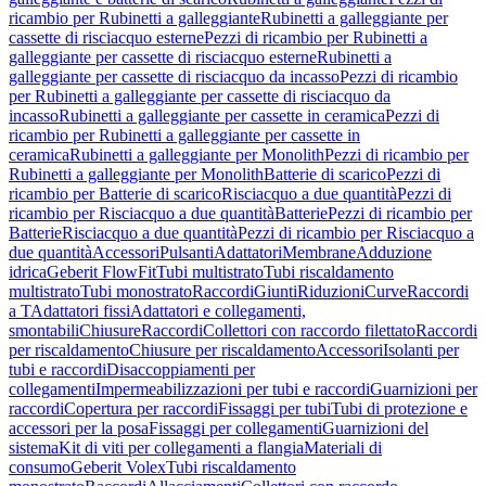
ricambio per Rubinetti a galleggiante
Rubinetti a galleggiante per
cassette di risciacquo esterne
Pezzi di ricambio per Rubinetti a
galleggiante per cassette di risciacquo esterne
Rubinetti a
galleggiante per cassette di risciacquo da incasso
Pezzi di ricambio
per Rubinetti a galleggiante per cassette di risciacquo da
incasso
Rubinetti a galleggiante per cassette in ceramica
Pezzi di
ricambio per Rubinetti a galleggiante per cassette in
ceramica
Rubinetti a galleggiante per Monolith
Pezzi di ricambio per
Rubinetti a galleggiante per Monolith
Batterie di scarico
Pezzi di
ricambio per Batterie di scarico
Risciacquo a due quantità
Pezzi di
ricambio per Risciacquo a due quantità
Batterie
Pezzi di ricambio per
Batterie
Risciacquo a due quantità
Pezzi di ricambio per Risciacquo a
due quantità
Accessori
Pulsanti
Adattatori
Membrane
Adduzione
idrica
Geberit FlowFit
Tubi multistrato
Tubi riscaldamento
multistrato
Tubi monostrato
Raccordi
Giunti
Riduzioni
Curve
Raccordi
a T
Adattatori fissi
Adattatori e collegamenti,
smontabili
Chiusure
Raccordi
Collettori con raccordo filettato
Raccordi
per riscaldamento
Chiusure per riscaldamento
Accessori
Isolanti per
tubi e raccordi
Disaccoppiamenti per
collegamenti
Impermeabilizzazioni per tubi e raccordi
Guarnizioni per
raccordi
Copertura per raccordi
Fissaggi per tubi
Tubi di protezione e
accessori per la posa
Fissaggi per collegamenti
Guarnizioni del
sistema
Kit di viti per collegamenti a flangia
Materiali di
consumo
Geberit Volex
Tubi riscaldamento