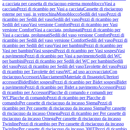
a cacciata per cassetta di risciacquo esterna monoblocco
Vasi a
cacciata
Pezzi di ricambio per Vasi a cacciata
Cassette di risciacquo
esterne per vasi, in vetrochina
Monoblocco
Sedili del vaso
Pezzi di
ricambio per Sedili del vaso
Sedili del vaso
Pezzi di ricambio per
Sedili del vaso
Vasi versione Comfort
Pezzi di ricambio per Vasi
versione Comfort
Vasi a cacciata, prolungati
Pezzi di ricambio per
Vasi a cacciata, prolungati
Sedili del vaso versione Comfort
Pezzi di
ricambio per Sedili del vaso versione Comfort
Sedili del vaso
Pezzi di
ricambio per Sedili del vaso
Vasi per bambini
Pezzi di ricambio per
Vasi per bambini
Vasi sospesi
Pezzi di ricambio per Vasi sospesi
Vasi
a pavimento
Pezzi di ricambio per Vasi a pavimento
Sedili del WC
per bambini
Pezzi di ricambio per Sedili del WC per bambini
Sedili
del vaso
Pezzi di ricambio per Sedili del vaso
Tavolette del vaso
Pezzi
di ricambio per Tavolette del vaso
WC ad uso accovacciato
Con
risciacquo
Accessori
Allacciamenti
Materiale di fissaggio
Ulteriori
accessori
Bidet
Bidet sospesi
Pezzi di ricambio per Bidet sospesi
Bidet
a pavimento
Pezzi di ricambio per Bidet a pavimento
Accessori
Pezzi
di ricambio per Accessori
Placche di comando e comandi per
WC
Placche di comando
Pezzi di ricambio per Placche di
comando
Per cassette di risciacquo da incasso Sigma
Pezzi di
ricambio per Per cassette di risciacquo da incasso Sigma
Per cassette
di risciacquo da incasso Omega
Pezzi di ricambio per Per cassette di
risciacquo da incasso Omega
Per cassette di risciacquo da incasso
Twinline
Pezzi di ricambio per Per cassette di risciacquo da incasso
Twinline
Per cassette di risciacquo da incasso 300T
Pezzi di ricambio