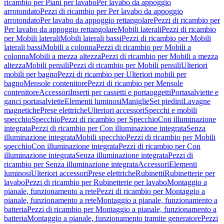
ricambio per Piani per lavabo
Per lavabo da appoggio
arrotondato
Pezzi di ricambio per Per lavabo da appoggio
arrotondato
Per lavabo da appoggio rettangolare
Pezzi di ricambio per
Per lavabo da appoggio rettangolare
Mobili laterali
Pezzi di ricambio
per Mobili laterali
Mobili laterali bassi
Pezzi di ricambio per Mobili
laterali bassi
Mobili a colonna
Pezzi di ricambio per Mobili a
colonna
Mobili a mezza altezza
Pezzi di ricambio per Mobili a mezza
altezza
Mobili pensili
Pezzi di ricambio per Mobili pensili
Ulteriori
mobili per bagno
Pezzi di ricambio per Ulteriori mobili per
bagno
Mensole contenitore
Pezzi di ricambio per Mensole
contenitore
Accessori
Inserti per cassetti e portaoggetti
Portasalviette e
ganci portasalviette
Elementi luminosi
Maniglie
Set piedini
Lavagne
magnetiche
Prese elettriche
Ulteriori accessori
Specchi e mobili
specchio
Specchio
Pezzi di ricambio per Specchio
Con illuminazione
integrata
Pezzi di ricambio per Con illuminazione integrata
Senza
illuminazione integrata
Mobili specchio
Pezzi di ricambio per Mobili
specchio
Con illuminazione integrata
Pezzi di ricambio per Con
illuminazione integrata
Senza illuminazione integrata
Pezzi di
ricambio per Senza illuminazione integrata
Accessori
Elementi
luminosi
Ulteriori accessori
Prese elettriche
Rubinetti
Rubinetterie per
lavabo
Pezzi di ricambio per Rubinetterie per lavabo
Montaggio a
pianale, funzionamento a rete
Pezzi di ricambio per Montaggio a
pianale, funzionamento a rete
Montaggio a pianale, funzionamento a
batteria
Pezzi di ricambio per Montaggio a pianale, funzionamento a
batteria
Montaggio a pianale, funzionamento tramite generatore
Pezzi