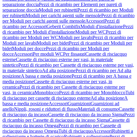
separazione doccia
Pezzi di ricambio per Elementi per pareti di
separazione doccia
Moduli per rubinetti
Pezzi di ricambio per Moduli
per rubinetti
Moduli per carichi agenti sulle mensole
Pezzi di ricambio
per Moduli per carichi agenti sulle mensole
Accessori
Pezzi di
ricambio per Accessori
Geberit Combifix
Moduli d'installazione
Pezzi
di ricambio per Moduli d'installazione
Moduli per WC
Pezzi di
ricambio per Moduli per WC
Moduli per lavabi
Pezzi di ricambio per
Moduli per lavabi
Moduli per bidet
Pezzi di ricambio per Moduli per
bidet
Moduli per docce
Pezzi di ricambio per Moduli per
docce
Accessori
Per moduli WC
Per fissaggi
Cassette di risciacquo
esterne
Cassette di risciacquo esterne per vasi, in materiale
sintetico
Pezzi di ricambio per Cassette di risciacquo esterne per vasi,
in materiale sintetico
Ad alta posizione
Pezzi di ricambio per Ad alta
posizione
A bassa e media posizione
Pezzi di ricambio per A bassa e
media posizione
Cassette di risciacquo esterne per vasi, in
ceramica
Pezzi di ricambio per Cassette di risciacquo esterne per
vasi, in ceramica
Monoblocco
Pezzi di ricambio per Monoblocco
Tubi
di risciacquo per cassette di risciacquo esterne
Ad alta posizione
A
bassa e media posizione
Accessori
Guarnizioni
Guarnizioni ad
anello
Nippli, rosoni e riduttori di flusso
Materiali di consumo
Cassette
di risciacquo da incasso
Cassette di risciacquo da incasso Sigma
Pezzi
di ricambio per Cassette di risciacquo da incasso Sigma
Cassette di
risciacquo da incasso Omega
Pezzi di ricambio per Cassette di
risciacquo da incasso Omega
Tubi di risciacquo
Accessori
Rubinetti a
galleggiante e batterie di scarico
Rubinetti a galleggiante
Pezzi di