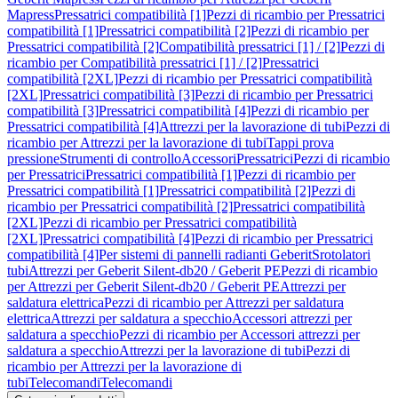
Mapress
Pressatrici compatibilità [1]
Pezzi di ricambio per Pressatrici
compatibilità [1]
Pressatrici compatibilità [2]
Pezzi di ricambio per
Pressatrici compatibilità [2]
Compatibilità pressatrici [1] / [2]
Pezzi di
ricambio per Compatibilità pressatrici [1] / [2]
Pressatrici
compatibilità [2XL]
Pezzi di ricambio per Pressatrici compatibilità
[2XL]
Pressatrici compatibilità [3]
Pezzi di ricambio per Pressatrici
compatibilità [3]
Pressatrici compatibilità [4]
Pezzi di ricambio per
Pressatrici compatibilità [4]
Attrezzi per la lavorazione di tubi
Pezzi di
ricambio per Attrezzi per la lavorazione di tubi
Tappi prova
pressione
Strumenti di controllo
Accessori
Pressatrici
Pezzi di ricambio
per Pressatrici
Pressatrici compatibilità [1]
Pezzi di ricambio per
Pressatrici compatibilità [1]
Pressatrici compatibilità [2]
Pezzi di
ricambio per Pressatrici compatibilità [2]
Pressatrici compatibilità
[2XL]
Pezzi di ricambio per Pressatrici compatibilità
[2XL]
Pressatrici compatibilità [4]
Pezzi di ricambio per Pressatrici
compatibilità [4]
Per sistemi di pannelli radianti Geberit
Srotolatori
tubi
Attrezzi per Geberit Silent-db20 / Geberit PE
Pezzi di ricambio
per Attrezzi per Geberit Silent-db20 / Geberit PE
Attrezzi per
saldatura elettrica
Pezzi di ricambio per Attrezzi per saldatura
elettrica
Attrezzi per saldatura a specchio
Accessori attrezzi per
saldatura a specchio
Pezzi di ricambio per Accessori attrezzi per
saldatura a specchio
Attrezzi per la lavorazione di tubi
Pezzi di
ricambio per Attrezzi per la lavorazione di
tubi
Telecomandi
Telecomandi