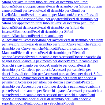
Sifoni per lavelli
Sifoni tubolari
Pezzi di ricambio per Sifoni
tubolari
Sifoni a doppia camera
Pezzi di ricambio per Sifoni a doppia
camera
Giunti per lavello
Pezzi di ricambio per Giunti per
lavello
Manicotti
Pezzi di ricambio per Manicotti
Accessori
Pezzi di
ricambio per Accessori
Sifoni per apparecchi
Pezzi di ricambio per
Sifoni per apparecchi
Sifoni tubolari
Pezzi di ricambio per Sifoni
tubolari
Sifoni da incasso
Pezzi di ricambio per Sifoni da
incasso
Sifoni esterni
Pezzi di ricambio per Sifoni
esterni
Allacciamenti
Pezzi di ricambio per
Allacciamenti
Accessori
Sifoni per lavatoi
Pezzi di ricambio per Sifoni
per lavatoi
Sifoni
Pezzi di ricambio per Sifoni
Curve tecniche
Pezzi di
ricambio per Curve tecniche
Manicotti
Pezzi di ricambio per
Manicotti
Pilette di scarico
Pezzi di ricambio per Pilette di
scarico
Accessori
Pezzi di ricambio per Accessori
Docce e vasche da
bagno
Docce
Scarichi a pavimento per docce
Pezzi di ricambio per
Scarichi a pavimento per docce
Canalette per doccia
Pezzi di
ricambio per Canalette per doccia
Accessori per canalette per
doccia
Pezzi di ricambio per Accessori per canalette per doccia
Sifoni
per doccia a pavimento
Pezzi di ricambio per Sifoni per doccia a
pavimento
Accessori per sifoni per doccia a pavimento
Pezzi di
ricambio per Accessori per sifoni per doccia a pavimento
Scarichi a
parete
Pezzi di ricambio per Scarichi a parete
Accessori per scarichi a
parete
Pezzi di ricambio per Accessori per scarichi a parete
Piatti
doccia e superfici doccia
Pezzi di ricambio per Piatti doccia e
superfici doccia
Piatti doccia in vetrochina
Moduli