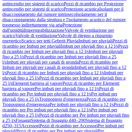
antincendio per sistemi di scarico
Pezzi di ricambio per Protezione
antincendio per sistemi di scarico
Protezione acustica
Isolanti per il
disaccoppiamento dal rumore intrinseco
Isolamento per il
disaccoppiamento dalla struttura e l'isolamento acustico del rumore
trasmesso indirettamente via aria
Protezione
dall'umidità
Impermeabilizzazione
Valvole di ventilazione per
scarico
Valvole di ventilazione
Valvole di ritegno a risparmio
energetico
Scarico per tetti Geberit Pluvia
Imbuti per pluviali
Pezzi di
ricambio per Imbuti per pluviali
Imbuti per pluviali fino a 12 l/s
Pezzi
di ricambio per Imbuti per pluviali fino a 12 l/s
Imbuti per pluviali
fino a 25 l/s
Pezzi di ricambio per Imbuti per pluviali fino a 25
l/s
Imbuti per pluviali per canali di gronda
Pezzi di ricambio per
Imbuti per pluviali per canali di gronda
Imbuti per pluviali fino a 12
l/s
Pezzi di ricambio per Imbuti per pluviali fino a 12 l/s
Imbuti per
pluviali fino a 25 l/s
Pezzi di ricambio per Imbuti per pluviali fino a
25 l/s
Elementi barriera al vapore
Pezzi di ricambio per Elementi
barriera al vapore
Per imbuti per pluviali fino a 12 l/s
Pezzi di
ricambio per Per imbuti per pluviali fino a 12 l/s
Per imbuti per
pluviali fino a 25 l/s
Troppopieni d'emergenza
Pezzi di ricambio per
Troppopieni d'emergenza
Per imbuti per pluviali fino a 12 l/s
Pezzi di
ricambio per Per imbuti per pluviali fino a 12 l/s
Per imbuti per
pluviali fino a 25 l/s
Pezzi di ricambio per Per imbuti per pluviali fino
a 25 l/s
Fissaggi
Sistema di fissaggio d40–200
Sistema di fissaggio
d250–315
Accessori
Pezzi di ricambio per Accessori
Per imbuti per
pluviali
Pezzi di ricambio per Per imbuti per pluviali
Per