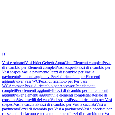
IT
Vasi e orinatoi
Vasi bidet Geberit AquaClean
Elementi completi
Pezzi
di ricambio per Elementi completi
Vasi sospesi
Pezzi di ricambio per
Vasi sospesi
Vasi a pavimento
Pezzi di ricambio per Vasi a
pavimento
Elementi aggiuntivi
Pezzi di ricambio per Elementi
aggiuntivi
Per vasi WC
Pezzi di ricambio per Per vasi
WC
Accessori
Pezzi di ricambio per Accessori
Per elementi
completi
Per elementi aggiuntivi
Pezzi di ricambio per Per elementi
aggiuntivi
Per elementi aggiuntivi e elementi completi
Materiale di
consumo
Vasi e sedili del vaso
Vasi sospesi
Pezzi di ricambio per Vasi
sospesi
Vasi a cacciata
Pezzi di ricambio per Vasi a cacciata
Vasi a
pavimento
Pezzi di ricambio per Vasi a pavimento
Vasi a cacciata per
cassetta di risciacquo esterna monoblocco
Pezzi di ricambio per Vasi