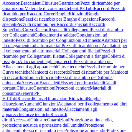
Accessori
Braccialetti
Chiusure
Guarnizioni
Pezzi di ricambio per
Guarnizioni
Materiale di consumo
Geberit PE
Tubi
Raccordi
Pezzi di
ricambio per Raccordi
Curve
Braghe
Riduzioni
Braghe
d'ispezione
Pezzi di ricambio per Braghe d'ispezione
Raccordi
speciali
Pezzi di ricambio per Raccordi speciali
Raccordi
SuperTube
Curve
Raccordi speciali
Collegamenti
Pezzi di ricambio
per Collegamenti
Collegamenti a saldare
Congiunzioni ad
innesto
Pezzi di ricambio per Congiunzioni ad innesto
Adattatori per
il collegamento ad altri materiali
Pezzi di ricambio per Adattatori per
il collegamento ad altri materiali
Collegamenti filettati
Pezzi di
ricambio per Collegamenti filettati
Collegamenti a flangia
Colletti di
fissaggio
Allacciamenti agli apparecchi
Pezzi di ricambio per
Allacciamenti agli apparecchi
Curve tecniche
Pezzi di ricambio per
Curve tecniche
Manicotti di raccordo
Pezzi di ricambio per Manicotti
di raccordo
Sifoni a chiocciola
Pezzi di ricambio per Sifoni a
chiocciola
Accessori
Braccialetti
Fissaggi per braccialetti
Canali
portanti
Chiusure
Guarnizioni
Protezioni cantiere
Materiali di
consumo
Geberit PP-
HT
Tubi
Raccordi
Curve
Diramazioni
Riduzioni
Braghe
d'ispezione
Aumenti
Giunzioni
Adattatori per il collegamento ad altri
materiali
Congiunzioni ad innesto
Allacciamenti agli
apparecchi
Curve tecniche
Raccordi
diritti
Accessori
Chiusure
Guarnizioni
Protezione antincendio,
protezione acustica e protezione dall'umidità
Protezione
antincendio
Pezzi di ricambio per Protezione antincendio
Protezione