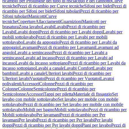
ricambio per Prolunghe del tubo di risciacquo e del cannotto
Curve
tecniche
Pezzi di ricambio per Curve tecniche
Sifoni per bidet
Pezzi di
ricambio per Sifoni per bidet
Sifoni tubolari
Pezzi di ricambio per
Sifoni tubolari
Manicotti
Curve
tecniche
Coperture
Allacciamenti
Guarnizioni
Manicotti per
brasatura
Zona lavabo
Lavabi
Lavabi
Pezzi di ricambio per
Lavabi
Lavabi doppi
Pezzi di ricambio per Lavabi doppi
Lavabi per
mobili sottolavabo
Pezzi di ricambio per Lavabi per mobili
sottolavabo
Lavabi da appoggio
Pezzi di ricambio per Lavabi da
appoggio
Lavamani
Pezzi di ricambio per Lavamani
Lavamani ad
angolo
Lavabi a semincasso
Pezzi di ricambio per Lavabi a
semincasso
Lavabi ad incasso
Pezzi di ricambio per Lavabi ad
incasso
Lavabi da incasso sottopiano
Pezzi di ricambio per Lavabi da
incasso sottopiano
Lavabi a canale
Lavabi Comfort
Lavabi per
bambini
Lavabi a canale
Ulteriori lavabi
Pezzi di ricambio per
Ulteriori lavabi
Vuotatoi
Pezzi di ricambio per Vuotatoi
Lavatoi
polivalenti
Accessori
Colonne
Pezzi di ricambio per
Colonne
Colonne
Semicolonne
Pezzi di ricambio per
Semicolonne
Accessori
Tappi per piletta
Materiale di fissaggio
Set
lavabo con mobile sottolavabo
Set lavabo per mobile con mobile
sottolavabo
Pezzi di ricambio per Set lavabo per mobile con mobile
sottolavabo
Mobili per bagno
Mobili sottolavabo
Pezzi di ricambio per
Mobili sottolavabo
Per lavamani
Pezzi di ricambio per Per
lavamani
Per lavabi
Pezzi di ricambio per Per lavabi
Per lavabi
doppi
Pezzi di ricambio per Per lavabi doppi
Piani per lavabo
Pezzi di