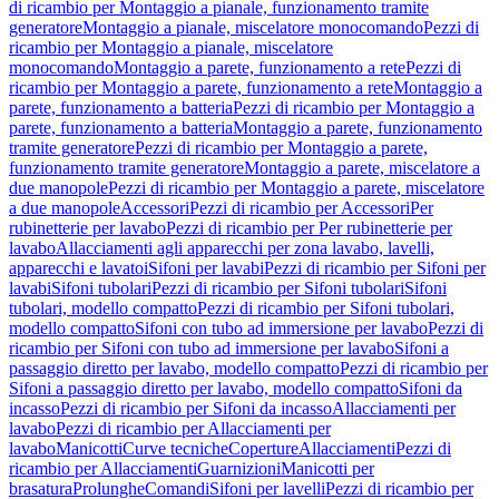
di ricambio per Montaggio a pianale, funzionamento tramite
generatore
Montaggio a pianale, miscelatore monocomando
Pezzi di
ricambio per Montaggio a pianale, miscelatore
monocomando
Montaggio a parete, funzionamento a rete
Pezzi di
ricambio per Montaggio a parete, funzionamento a rete
Montaggio a
parete, funzionamento a batteria
Pezzi di ricambio per Montaggio a
parete, funzionamento a batteria
Montaggio a parete, funzionamento
tramite generatore
Pezzi di ricambio per Montaggio a parete,
funzionamento tramite generatore
Montaggio a parete, miscelatore a
due manopole
Pezzi di ricambio per Montaggio a parete, miscelatore
a due manopole
Accessori
Pezzi di ricambio per Accessori
Per
rubinetterie per lavabo
Pezzi di ricambio per Per rubinetterie per
lavabo
Allacciamenti agli apparecchi per zona lavabo, lavelli,
apparecchi e lavatoi
Sifoni per lavabi
Pezzi di ricambio per Sifoni per
lavabi
Sifoni tubolari
Pezzi di ricambio per Sifoni tubolari
Sifoni
tubolari, modello compatto
Pezzi di ricambio per Sifoni tubolari,
modello compatto
Sifoni con tubo ad immersione per lavabo
Pezzi di
ricambio per Sifoni con tubo ad immersione per lavabo
Sifoni a
passaggio diretto per lavabo, modello compatto
Pezzi di ricambio per
Sifoni a passaggio diretto per lavabo, modello compatto
Sifoni da
incasso
Pezzi di ricambio per Sifoni da incasso
Allacciamenti per
lavabo
Pezzi di ricambio per Allacciamenti per
lavabo
Manicotti
Curve tecniche
Coperture
Allacciamenti
Pezzi di
ricambio per Allacciamenti
Guarnizioni
Manicotti per
brasatura
Prolunghe
Comandi
Sifoni per lavelli
Pezzi di ricambio per