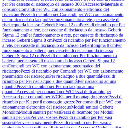
per Per cassette di risciacquo da incasso 300T
Accessori
Materiale di
consumo
Comandi per WC con azionamento elettronico del
risciacquo
Pezzi di ricambio per Comandi per WC con azionamento
elettronico del risciacquo
Per funzionamento a rete, per cassette di
risciacquo da incasso Geberit Sigma 12 cm
Pezzi di ricambio per Per
funzionamento a rete, per cassette di risciacquo da incasso Geberit
Sigma 12 cm
Per funzionamento a rete, per cassette di risciacquo da
incasso Geberit Sigma 8 cm
Pezzi di ricambio per Per funzionamento
a rete, per cassette di risciacquo da incasso Geberit Sigma 8 cm
Per
funzionamento a batteria, per cassette di risciacquo da incasso
Geberit Sigma 12 cm
Pezzi di ricambio per Per funzionamento a
batteria, per cassette di risciacquo da incasso Geberit Sigma 12
cm
Comandi per WC con azionamento pneumatico del
risciacquo
Pezzi di ricambio per Comandi per WC con azionamento
pneumatico del risciacquo
Per risciacquo a due quantità
Pezzi di
ricambio per Per risciacquo a due quantità
Per risciacquo ad una
quantità
Pezzi di ricambio per Per risciacquo ad una
quantità
Accessori per comandi per WC
Pezzi di ricambio per
Accessori per comandi per WC
Kit per il montaggio grezzo
Pezzi di
ricambio per Kit per il montaggio grezzo
Per comandi per WC con
azionamento elettronico del risciacquo
Moduli sanitari Geberit
Monolith
Moduli sanitari per vasi
Pezzi di ricambio per Moduli
sanitari per vasi
Per vasi sospesi
Pezzi di ricambio per Per vasi
sospesi
Per vaso a pavimento
Pezzi di ricambio per Per vaso a
pavimento
Accessori
Pezzi di ricambio per Accessori
Moduli sanitari