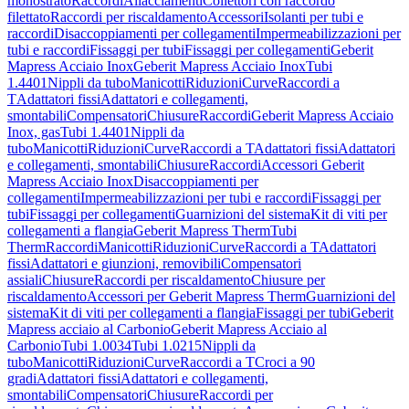
monostrato
Raccordi
Allacciamenti
Collettori con raccordo
filettato
Raccordi per riscaldamento
Accessori
Isolanti per tubi e
raccordi
Disaccoppiamenti per collegamenti
Impermeabilizzazioni per
tubi e raccordi
Fissaggi per tubi
Fissaggi per collegamenti
Geberit
Mapress Acciaio Inox
Geberit Mapress Acciaio Inox
Tubi
1.4401
Nippli da tubo
Manicotti
Riduzioni
Curve
Raccordi a
T
Adattatori fissi
Adattatori e collegamenti,
smontabili
Compensatori
Chiusure
Raccordi
Geberit Mapress Acciaio
Inox, gas
Tubi 1.4401
Nippli da
tubo
Manicotti
Riduzioni
Curve
Raccordi a T
Adattatori fissi
Adattatori
e collegamenti, smontabili
Chiusure
Raccordi
Accessori Geberit
Mapress Acciaio Inox
Disaccoppiamenti per
collegamenti
Impermeabilizzazioni per tubi e raccordi
Fissaggi per
tubi
Fissaggi per collegamenti
Guarnizioni del sistema
Kit di viti per
collegamenti a flangia
Geberit Mapress Therm
Tubi
Therm
Raccordi
Manicotti
Riduzioni
Curve
Raccordi a T
Adattatori
fissi
Adattatori e giunzioni, removibili
Compensatori
assiali
Chiusure
Raccordi per riscaldamento
Chiusure per
riscaldamento
Accessori per Geberit Mapress Therm
Guarnizioni del
sistema
Kit di viti per collegamenti a flangia
Fissaggi per tubi
Geberit
Mapress acciaio al Carbonio
Geberit Mapress Acciaio al
Carbonio
Tubi 1.0034
Tubi 1.0215
Nippli da
tubo
Manicotti
Riduzioni
Curve
Raccordi a T
Croci a 90
gradi
Adattatori fissi
Adattatori e collegamenti,
smontabili
Compensatori
Chiusure
Raccordi per