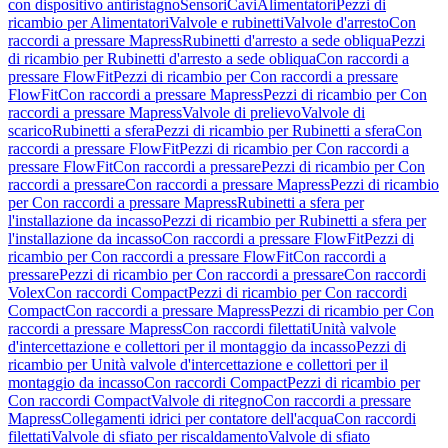
con dispositivo antiristagno
Sensori
Cavi
Alimentatori
Pezzi di
ricambio per Alimentatori
Valvole e rubinetti
Valvole d'arresto
Con
raccordi a pressare Mapress
Rubinetti d'arresto a sede obliqua
Pezzi
di ricambio per Rubinetti d'arresto a sede obliqua
Con raccordi a
pressare FlowFit
Pezzi di ricambio per Con raccordi a pressare
FlowFit
Con raccordi a pressare Mapress
Pezzi di ricambio per Con
raccordi a pressare Mapress
Valvole di prelievo
Valvole di
scarico
Rubinetti a sfera
Pezzi di ricambio per Rubinetti a sfera
Con
raccordi a pressare FlowFit
Pezzi di ricambio per Con raccordi a
pressare FlowFit
Con raccordi a pressare
Pezzi di ricambio per Con
raccordi a pressare
Con raccordi a pressare Mapress
Pezzi di ricambio
per Con raccordi a pressare Mapress
Rubinetti a sfera per
l'installazione da incasso
Pezzi di ricambio per Rubinetti a sfera per
l'installazione da incasso
Con raccordi a pressare FlowFit
Pezzi di
ricambio per Con raccordi a pressare FlowFit
Con raccordi a
pressare
Pezzi di ricambio per Con raccordi a pressare
Con raccordi
Volex
Con raccordi Compact
Pezzi di ricambio per Con raccordi
Compact
Con raccordi a pressare Mapress
Pezzi di ricambio per Con
raccordi a pressare Mapress
Con raccordi filettati
Unità valvole
d'intercettazione e collettori per il montaggio da incasso
Pezzi di
ricambio per Unità valvole d'intercettazione e collettori per il
montaggio da incasso
Con raccordi Compact
Pezzi di ricambio per
Con raccordi Compact
Valvole di ritegno
Con raccordi a pressare
Mapress
Collegamenti idrici per contatore dell'acqua
Con raccordi
filettati
Valvole di sfiato per riscaldamento
Valvole di sfiato