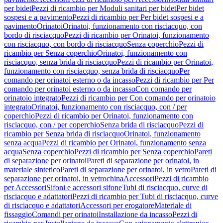
per bidet
Pezzi di ricambio per Moduli sanitari per bidet
Per bidet
sospesi e a pavimento
Pezzi di ricambio per Per bidet sospesi e a
pavimento
Orinatoi
Orinatoi, funzionamento con risciacquo, con
bordo di risciacquo
Pezzi di ricambio per Orinatoi, funzionamento
con risciacquo, con bordo di risciacquo
Senza coperchio
Pezzi di
ricambio per Senza coperchio
Orinatoi, funzionamento con
risciacquo, senza brida di risciacquo
Pezzi di ricambio per Orinatoi,
funzionamento con risciacquo, senza brida di risciacquo
Per
comando per orinatoi esterno o da incasso
Pezzi di ricambio per Per
comando per orinatoi esterno o da incasso
Con comando per
orinatoio integrato
Pezzi di ricambio per Con comando per orinatoio
integrato
Orinatoi, funzionamento con risciacquo, con / per
coperchio
Pezzi di ricambio per Orinatoi, funzionamento con
risciacquo, con / per coperchio
Senza brida di risciacquo
Pezzi di
ricambio per Senza brida di risciacquo
Orinatoi, funzionamento
senza acqua
Pezzi di ricambio per Orinatoi, funzionamento senza
acqua
Senza coperchio
Pezzi di ricambio per Senza coperchio
Pareti
di separazione per orinatoi
Pareti di separazione per orinatoi, in
materiale sintetico
Pareti di separazione per orinatoi, in vetro
Pareti di
separazione per orinatoi, in vetrochina
Accessori
Pezzi di ricambio
per Accessori
Sifoni e accessori sifone
Tubi di risciacquo, curve di
risciacquo e adattatori
Pezzi di ricambio per Tubi di risciacquo, curve
di risciacquo e adattatori
Accessori per erogatore
Materiale di
fissaggio
Comandi per orinatoi
Installazione da incasso
Pezzi di