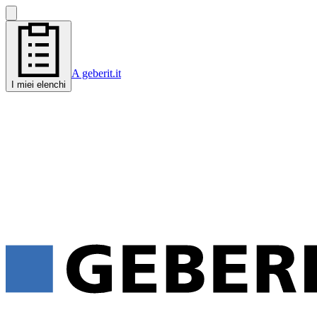
A geberit.it
I miei elenchi