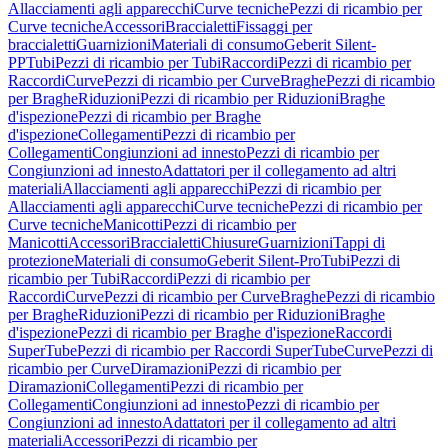
Allacciamenti agli apparecchi
Curve tecniche
Pezzi di ricambio per
Curve tecniche
Accessori
Braccialetti
Fissaggi per
braccialetti
Guarnizioni
Materiali di consumo
Geberit Silent-
PP
Tubi
Pezzi di ricambio per Tubi
Raccordi
Pezzi di ricambio per
Raccordi
Curve
Pezzi di ricambio per Curve
Braghe
Pezzi di ricambio
per Braghe
Riduzioni
Pezzi di ricambio per Riduzioni
Braghe
d'ispezione
Pezzi di ricambio per Braghe
d'ispezione
Collegamenti
Pezzi di ricambio per
Collegamenti
Congiunzioni ad innesto
Pezzi di ricambio per
Congiunzioni ad innesto
Adattatori per il collegamento ad altri
materiali
Allacciamenti agli apparecchi
Pezzi di ricambio per
Allacciamenti agli apparecchi
Curve tecniche
Pezzi di ricambio per
Curve tecniche
Manicotti
Pezzi di ricambio per
Manicotti
Accessori
Braccialetti
Chiusure
Guarnizioni
Tappi di
protezione
Materiali di consumo
Geberit Silent-Pro
Tubi
Pezzi di
ricambio per Tubi
Raccordi
Pezzi di ricambio per
Raccordi
Curve
Pezzi di ricambio per Curve
Braghe
Pezzi di ricambio
per Braghe
Riduzioni
Pezzi di ricambio per Riduzioni
Braghe
d'ispezione
Pezzi di ricambio per Braghe d'ispezione
Raccordi
SuperTube
Pezzi di ricambio per Raccordi SuperTube
Curve
Pezzi di
ricambio per Curve
Diramazioni
Pezzi di ricambio per
Diramazioni
Collegamenti
Pezzi di ricambio per
Collegamenti
Congiunzioni ad innesto
Pezzi di ricambio per
Congiunzioni ad innesto
Adattatori per il collegamento ad altri
materiali
Accessori
Pezzi di ricambio per