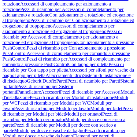
rotazione
Accessori di completamento per azionamento a
rotazione
Pezzi di ricambio per Accessori di completamento per
azionamento a rotazione
Con azionamento a rotazione ed erogazione
al troppopieno
Pezzi di ricambio per Con azionamento a rotazione ed
erogazione al troppopieno
Accessori di completamento per
azionamento a rotazione ed erogazione al troppopieno
Pezzi di
ricambio per Accessori di completamento per azionamento a
rotazione ed erogazione al troppopieno
Con azionamento a pressione
PushControl
Pezzi di ricambio per Con azionamento a pressione
PushControl
Accessori di completamento per comando a pressione
PushControl
Pezzi di ricambio per Accessori di completamento per
comando a pressione PushControl
Con tappo per piletta
Pezzi di
ricambio per Con tappo per piletta
Accessori per sifoni per vasche da
bagno
Tappi per piletta
Allacciamenti idrici
Sistemi di installazione e
di risciacquo
Geberit Duofix
Pareti
Pezzi di ricambio per Pareti
Sistemi
portanti
Pezzi di ricambio per Sistemi
portanti
Pannellature
Accessori
Pezzi di ricambio per Accessori
Moduli
d'installazione
Pezzi di ricambio per Moduli d'installazione
Moduli
per WC
Pezzi di ricambio per Moduli per WC
Moduli per
lavabi
Pezzi di ricambio per Moduli per lavabi
Moduli per bidet
Pezzi
di ricambio per Moduli per bidet
Moduli per orinatoi
Pezzi di
ricambio per Moduli per orinatoi
Moduli per docce con scarico a
parete
Pezzi di ricambio per Moduli per docce con scarico a
parete
Moduli per docce e vasche da bagno
Pezzi di ricambio per
Moduli per docce e vasche da bagno
Elementi per pareti di