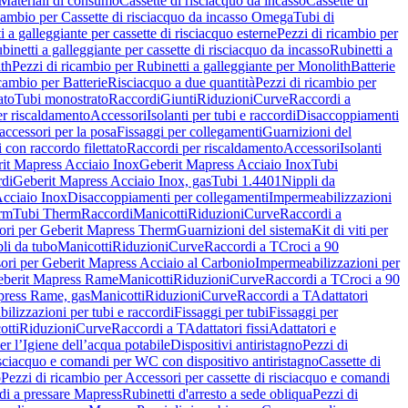
Materiali di consumo
Cassette di risciacquo da incasso
Cassette di
icambio per Cassette di risciacquo da incasso Omega
Tubi di
i a galleggiante per cassette di risciacquo esterne
Pezzi di ricambio per
binetti a galleggiante per cassette di risciacquo da incasso
Rubinetti a
ith
Pezzi di ricambio per Rubinetti a galleggiante per Monolith
Batterie
icambio per Batterie
Risciacquo a due quantità
Pezzi di ricambio per
ato
Tubi monostrato
Raccordi
Giunti
Riduzioni
Curve
Raccordi a
r riscaldamento
Accessori
Isolanti per tubi e raccordi
Disaccoppiamenti
accessori per la posa
Fissaggi per collegamenti
Guarnizioni del
i con raccordo filettato
Raccordi per riscaldamento
Accessori
Isolanti
it Mapress Acciaio Inox
Geberit Mapress Acciaio Inox
Tubi
di
Geberit Mapress Acciaio Inox, gas
Tubi 1.4401
Nippli da
Acciaio Inox
Disaccoppiamenti per collegamenti
Impermeabilizzazioni
rm
Tubi Therm
Raccordi
Manicotti
Riduzioni
Curve
Raccordi a
ori per Geberit Mapress Therm
Guarnizioni del sistema
Kit di viti per
li da tubo
Manicotti
Riduzioni
Curve
Raccordi a T
Croci a 90
ori per Geberit Mapress Acciaio al Carbonio
Impermeabilizzazioni per
berit Mapress Rame
Manicotti
Riduzioni
Curve
Raccordi a T
Croci a 90
press Rame, gas
Manicotti
Riduzioni
Curve
Raccordi a T
Adattatori
ilizzazioni per tubi e raccordi
Fissaggi per tubi
Fissaggi per
otti
Riduzioni
Curve
Raccordi a T
Adattatori fissi
Adattatori e
er l’Igiene dell’acqua potabile
Dispositivi antiristagno
Pezzi di
isciacquo e comandi per WC con dispositivo antiristagno
Cassette di
o
Pezzi di ricambio per Accessori per cassette di risciacquo e comandi
di a pressare Mapress
Rubinetti d'arresto a sede obliqua
Pezzi di