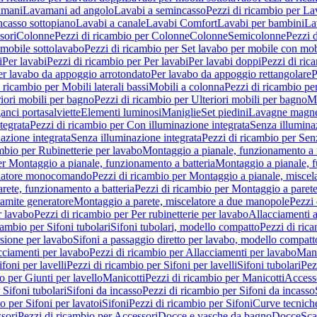
amani
Lavamani ad angolo
Lavabi a semincasso
Pezzi di ricambio per La
ncasso sottopiano
Lavabi a canale
Lavabi Comfort
Lavabi per bambini
La
sori
Colonne
Pezzi di ricambio per Colonne
Colonne
Semicolonne
Pezzi 
 mobile sottolavabo
Pezzi di ricambio per Set lavabo per mobile con mob
i
Per lavabi
Pezzi di ricambio per Per lavabi
Per lavabi doppi
Pezzi di ric
er lavabo da appoggio arrotondato
Per lavabo da appoggio rettangolare
P
 ricambio per Mobili laterali bassi
Mobili a colonna
Pezzi di ricambio pe
riori mobili per bagno
Pezzi di ricambio per Ulteriori mobili per bagno
Me
ganci portasalviette
Elementi luminosi
Maniglie
Set piedini
Lavagne magne
tegrata
Pezzi di ricambio per Con illuminazione integrata
Senza illumina
azione integrata
Senza illuminazione integrata
Pezzi di ricambio per Sen
mbio per Rubinetterie per lavabo
Montaggio a pianale, funzionamento a 
er Montaggio a pianale, funzionamento a batteria
Montaggio a pianale, 
elatore monocomando
Pezzi di ricambio per Montaggio a pianale, misc
rete, funzionamento a batteria
Pezzi di ricambio per Montaggio a parete
ramite generatore
Montaggio a parete, miscelatore a due manopole
Pezzi 
r lavabo
Pezzi di ricambio per Per rubinetterie per lavabo
Allacciamenti a
cambio per Sifoni tubolari
Sifoni tubolari, modello compatto
Pezzi di ric
sione per lavabo
Sifoni a passaggio diretto per lavabo, modello compatt
cciamenti per lavabo
Pezzi di ricambio per Allacciamenti per lavabo
Mani
ifoni per lavelli
Pezzi di ricambio per Sifoni per lavelli
Sifoni tubolari
Pez
o per Giunti per lavello
Manicotti
Pezzi di ricambio per Manicotti
Access
 Sifoni tubolari
Sifoni da incasso
Pezzi di ricambio per Sifoni da incasso
o per Sifoni per lavatoi
Sifoni
Pezzi di ricambio per Sifoni
Curve tecnich
sori
Pezzi di ricambio per Accessori
Docce e vasche da bagno
Docce
Sca