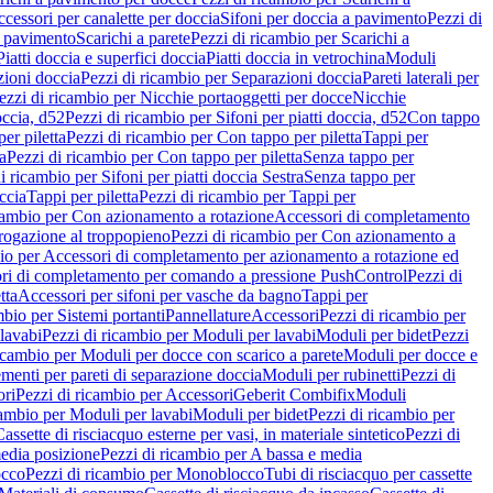
cessori per canalette per doccia
Sifoni per doccia a pavimento
Pezzi di
a pavimento
Scarichi a parete
Pezzi di ricambio per Scarichi a
iatti doccia e superfici doccia
Piatti doccia in vetrochina
Moduli
zioni doccia
Pezzi di ricambio per Separazioni doccia
Pareti laterali per
ezzi di ricambio per Nicchie portaoggetti per docce
Nicchie
occia, d52
Pezzi di ricambio per Sifoni per piatti doccia, d52
Con tappo
er piletta
Pezzi di ricambio per Con tappo per piletta
Tappi per
a
Pezzi di ricambio per Con tappo per piletta
Senza tappo per
i ricambio per Sifoni per piatti doccia Sestra
Senza tappo per
ccia
Tappi per piletta
Pezzi di ricambio per Tappi per
icambio per Con azionamento a rotazione
Accessori di completamento
rogazione al troppopieno
Pezzi di ricambio per Con azionamento a
bio per Accessori di completamento per azionamento a rotazione ed
ri di completamento per comando a pressione PushControl
Pezzi di
tta
Accessori per sifoni per vasche da bagno
Tappi per
mbio per Sistemi portanti
Pannellature
Accessori
Pezzi di ricambio per
lavabi
Pezzi di ricambio per Moduli per lavabi
Moduli per bidet
Pezzi
icambio per Moduli per docce con scarico a parete
Moduli per docce e
menti per pareti di separazione doccia
Moduli per rubinetti
Pezzi di
ori
Pezzi di ricambio per Accessori
Geberit Combifix
Moduli
cambio per Moduli per lavabi
Moduli per bidet
Pezzi di ricambio per
assette di risciacquo esterne per vasi, in materiale sintetico
Pezzi di
edia posizione
Pezzi di ricambio per A bassa e media
cco
Pezzi di ricambio per Monoblocco
Tubi di risciacquo per cassette