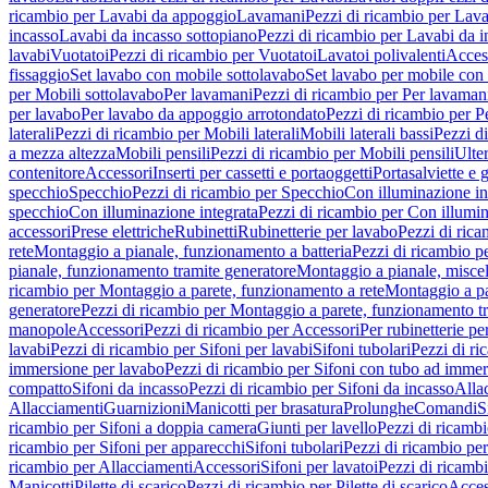
ricambio per Lavabi da appoggio
Lavamani
Pezzi di ricambio per Lav
incasso
Lavabi da incasso sottopiano
Pezzi di ricambio per Lavabi da i
lavabi
Vuotatoi
Pezzi di ricambio per Vuotatoi
Lavatoi polivalenti
Acces
fissaggio
Set lavabo con mobile sottolavabo
Set lavabo per mobile con
per Mobili sottolavabo
Per lavamani
Pezzi di ricambio per Per lavaman
per lavabo
Per lavabo da appoggio arrotondato
Pezzi di ricambio per P
laterali
Pezzi di ricambio per Mobili laterali
Mobili laterali bassi
Pezzi di
a mezza altezza
Mobili pensili
Pezzi di ricambio per Mobili pensili
Ulte
contenitore
Accessori
Inserti per cassetti e portaoggetti
Portasalviette e 
specchio
Specchio
Pezzi di ricambio per Specchio
Con illuminazione in
specchio
Con illuminazione integrata
Pezzi di ricambio per Con illumin
accessori
Prese elettriche
Rubinetti
Rubinetterie per lavabo
Pezzi di rica
rete
Montaggio a pianale, funzionamento a batteria
Pezzi di ricambio p
pianale, funzionamento tramite generatore
Montaggio a pianale, misc
ricambio per Montaggio a parete, funzionamento a rete
Montaggio a pa
generatore
Pezzi di ricambio per Montaggio a parete, funzionamento t
manopole
Accessori
Pezzi di ricambio per Accessori
Per rubinetterie pe
lavabi
Pezzi di ricambio per Sifoni per lavabi
Sifoni tubolari
Pezzi di ri
immersione per lavabo
Pezzi di ricambio per Sifoni con tubo ad immer
compatto
Sifoni da incasso
Pezzi di ricambio per Sifoni da incasso
Alla
Allacciamenti
Guarnizioni
Manicotti per brasatura
Prolunghe
Comandi
S
ricambio per Sifoni a doppia camera
Giunti per lavello
Pezzi di ricambi
ricambio per Sifoni per apparecchi
Sifoni tubolari
Pezzi di ricambio per
ricambio per Allacciamenti
Accessori
Sifoni per lavatoi
Pezzi di ricambi
Manicotti
Pilette di scarico
Pezzi di ricambio per Pilette di scarico
Acces