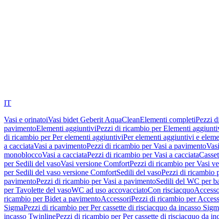
IT
Vasi e orinatoi
Vasi bidet Geberit AquaClean
Elementi completi
Pezzi d
pavimento
Elementi aggiuntivi
Pezzi di ricambio per Elementi aggiunti
di ricambio per Per elementi aggiuntivi
Per elementi aggiuntivi e eleme
a cacciata
Vasi a pavimento
Pezzi di ricambio per Vasi a pavimento
Vasi
monoblocco
Vasi a cacciata
Pezzi di ricambio per Vasi a cacciata
Casset
per Sedili del vaso
Vasi versione Comfort
Pezzi di ricambio per Vasi v
per Sedili del vaso versione Comfort
Sedili del vaso
Pezzi di ricambio p
pavimento
Pezzi di ricambio per Vasi a pavimento
Sedili del WC per b
per Tavolette del vaso
WC ad uso accovacciato
Con risciacquo
Accesso
ricambio per Bidet a pavimento
Accessori
Pezzi di ricambio per Access
Sigma
Pezzi di ricambio per Per cassette di risciacquo da incasso Sig
incasso Twinline
Pezzi di ricambio per Per cassette di risciacquo da i