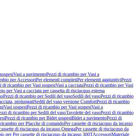
 sospesi
Vasi a pavimento
Pezzi di ricambio per Vasi a
ambio per Accessori
Per elementi completi
Per elementi aggiuntivi
Pezzi
i di ricambio per Vasi sospesi
Vasi a cacciata
Pezzi di ricambio per Vasi
io per Vasi a cacciata per cassetta di risciacquo esterna
so
Pezzi di ricambio per Sedili del vaso
Sedili del vaso
Pezzi di ricambio
acciata, prolungati
Sedili del vaso versione Comfort
Pezzi di ricambio
ni
Vasi sospesi
Pezzi di ricambio per Vasi sospesi
Vasi a
ezzi di ricambio per Sedili del vaso
Tavolette del vaso
Pezzi di ricambio
esi
Pezzi di ricambio per Bidet sospesi
Bidet a pavimento
Pezzi di
 ricambio per Placche di comando
Per cassette di risciacquo da incasso
 cassette di risciacquo da incasso Omega
Per cassette di risciacquo da
io per Per cassette di risciacquo da incasso 300T
Accessori
Materiale