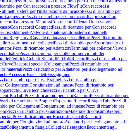
ordi a pressare Mapress
Pezzi di ricambio per Con raccordi a pressare
ricambio per Con raccordi a pressare FlowFit
Con raccordi a
Rubinetti a sfera per l'installazione da incasso
Pezzi di ricambio per
rdi a pressare
Pezzi di ricambio per Con raccordi a pressare
Con
raccordi a pressare Mapress
Con raccordi filettati
Unità valvole
ncasso
Con raccordi Compact
Pezzi di ricambio per Con raccordi
per riscaldamento
Valvole di sfiato rapido
Sistemi di pannelli
azione
Reggicurve
Cassette da incasso per collettori
Pezzi di ricambio
tallo
Assortimento di collettori
Pezzi di ricambio per Assortimento di
ttatori
Pezzi di ricambio per Adattatori
Terminali per collettori
Valvole
ei radiatori
Pezzi di ricambio per Collettori per circuiti dei
o dell’edificio
Geberit Silent-db20
Tubi
Raccordi
Pezzi di ricambio per
e
Curve
Raccordi speciali
Collegamenti
Pezzi di ricambio per
tri materiali
Pezzi di ricambio per Adattatori per il collegamento ad
niche
Accessori
Braccialetti
Fissaggi per
zzi di ricambio per Curve
Braghe
Pezzi di ricambio per
per Collegamenti
Congiunzioni ad innesto
Pezzi di ricambio per
 apparecchi
Curve tecniche
Pezzi di ricambio per Curve
ilent-Pro
Tubi
Pezzi di ricambio per Tubi
Raccordi
Pezzi di ricambio per
Pezzi di ricambio per Braghe d'ispezione
Raccordi SuperTube
Pezzi di
ambio per Collegamenti
Congiunzioni ad innesto
Pezzi di ricambio per
ioni
Pezzi di ricambio per Guarnizioni
Materiale di consumo
Geberit
peciali
Pezzi di ricambio per Raccordi speciali
Raccordi
icambio per Congiunzioni ad innesto
Adattatori per il collegamento ad
tati
Collegamenti a flangia
Colletti di fissaggio
Allacciamenti agli