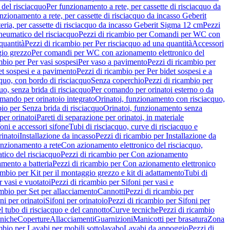
del risciacquo
Per funzionamento a rete, per cassette di risciacquo da
nzionamento a rete, per cassette di risciacquo da incasso Geberit
eria, per cassette di risciacquo da incasso Geberit Sigma 12 cm
Pezzi
umatico del risciacquo
Pezzi di ricambio per Comandi per WC con
quantità
Pezzi di ricambio per Per risciacquo ad una quantità
Accessori
gio grezzo
Per comandi per WC con azionamento elettronico del
mbio per Per vasi sospesi
Per vaso a pavimento
Pezzi di ricambio per
et sospesi e a pavimento
Pezzi di ricambio per Per bidet sospesi e a
quo, con bordo di risciacquo
Senza coperchio
Pezzi di ricambio per
uo, senza brida di risciacquo
Per comando per orinatoi esterno o da
mando per orinatoio integrato
Orinatoi, funzionamento con risciacquo,
bio per Senza brida di risciacquo
Orinatoi, funzionamento senza
per orinatoi
Pareti di separazione per orinatoi, in materiale
foni e accessori sifone
Tubi di risciacquo, curve di risciacquo e
inatoi
Installazione da incasso
Pezzi di ricambio per Installazione da
unzionamento a rete
Con azionamento elettronico del risciacquo,
ico del risciacquo
Pezzi di ricambio per Con azionamento
mento a batteria
Pezzi di ricambio per Con azionamento elettronico
ambio per Kit per il montaggio grezzo e kit di adattamento
Tubi di
r vasi e vuotatoi
Pezzi di ricambio per Sifoni per vasi e
ambio per Set per allacciamento
Cannotti
Pezzi di ricambio per
ni per orinatoi
Sifoni per orinatoio
Pezzi di ricambio per Sifoni per
l tubo di risciacquo e del cannotto
Curve tecniche
Pezzi di ricambio
cniche
Coperture
Allacciamenti
Guarnizioni
Manicotti per brasatura
Zona
mbio per Lavabi per mobili sottolavabo
Lavabi da appoggio
Pezzi di