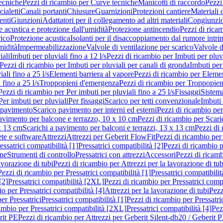
ecniche
Pezzi di ricambio per Curve tecniche
Manicotti di raccordo
Pezzi
ialetti
Canali portanti
Chiusure
Guarnizioni
Protezioni cantiere
Materiali
nti
Giunzioni
Adattatori per il collegamento ad altri materiali
Congiunzio
 acustica e protezione dall'umidità
Protezione antincendio
Pezzi di rica
rico
Protezione acustica
Isolanti per il disaccoppiamento dal rumore intri
midità
Impermeabilizzazione
Valvole di ventilazione per scarico
Valvole d
iali
Imbuti per pluviali fino a 12 l/s
Pezzi di ricambio per Imbuti per pluvi
Pezzi di ricambio per Imbuti per pluviali per canali di gronda
Imbuti per 
ali fino a 25 l/s
Elementi barriera al vapore
Pezzi di ricambio per Elemen
 fino a 25 l/s
Troppopieni d'emergenza
Pezzi di ricambio per Troppopie
Pezzi di ricambio per Per imbuti per pluviali fino a 25 l/s
Fissaggi
Sistem
Per imbuti per pluviali
Per fissaggi
Scarico per tetti convenzionale
Imbuti 
 pavimento
Scarico pavimento per interni ed esterni
Pezzi di ricambio per
pavimento per balcone e terrazzo, 10 x 10 cm
Pezzi di ricambio per Scari
x 13 cm
Scarichi a pavimento per balconi e terrazzi, 13 x 13 cm
Pezzi di 
ete e software
Attrezzi
Attrezzi per Geberit FlowFit
Pezzi di ricambio per
ssatrici compatibilità [1]
Pressatrici compatibilità [2]
Pezzi di ricambio p
one
Strumenti di controllo
Pressatrici con attrezzi
Accessori
Pezzi di ricam
avorazione di tubi
Pezzi di ricambio per Attrezzi per la lavorazione di tub
Pezzi di ricambio per Pressatrici compatibilità [1]
Pressatrici compatibilit
[2]
Pressatrici compatibilità [2XL]
Pezzi di ricambio per Pressatrici comp
o per Pressatrici compatibilità [4]
Attrezzi per la lavorazione di tubi
Pezz
er Pressatrici
Pressatrici compatibilità [1]
Pezzi di ricambio per Pressatric
ambio per Pressatrici compatibilità [2XL]
Pressatrici compatibilità [4]
Pez
rit PE
Pezzi di ricambio per Attrezzi per Geberit Silent-db20 / Geberit 