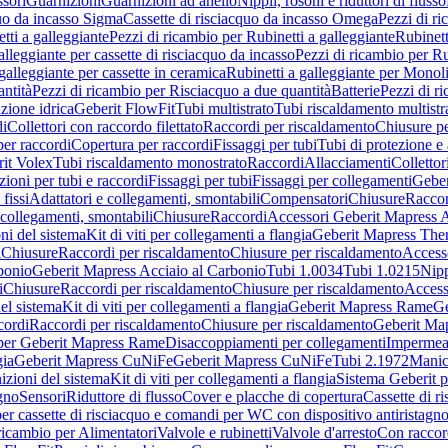
sori
Guarnizioni
Guarnizioni ad anello
Nippli, rosoni e riduttori di flusso
quo da incasso Sigma
Cassette di risciacquo da incasso Omega
Pezzi di r
tti a galleggiante
Pezzi di ricambio per Rubinetti a galleggiante
Rubinett
alleggiante per cassette di risciacquo da incasso
Pezzi di ricambio per Ru
galleggiante per cassette in ceramica
Rubinetti a galleggiante per Monol
ntità
Pezzi di ricambio per Risciacquo a due quantità
Batterie
Pezzi di r
ione idrica
Geberit FlowFit
Tubi multistrato
Tubi riscaldamento multistr
i
Collettori con raccordo filettato
Raccordi per riscaldamento
Chiusure pe
per raccordi
Copertura per raccordi
Fissaggi per tubi
Tubi di protezione e 
it Volex
Tubi riscaldamento monostrato
Raccordi
Allacciamenti
Collettor
ioni per tubi e raccordi
Fissaggi per tubi
Fissaggi per collegamenti
Geber
 fissi
Adattatori e collegamenti, smontabili
Compensatori
Chiusure
Raccor
 collegamenti, smontabili
Chiusure
Raccordi
Accessori Geberit Mapress 
ni del sistema
Kit di viti per collegamenti a flangia
Geberit Mapress The
i
Chiusure
Raccordi per riscaldamento
Chiusure per riscaldamento
Access
bonio
Geberit Mapress Acciaio al Carbonio
Tubi 1.0034
Tubi 1.0215
Nipp
i
Chiusure
Raccordi per riscaldamento
Chiusure per riscaldamento
Access
el sistema
Kit di viti per collegamenti a flangia
Geberit Mapress Rame
Ge
cordi
Raccordi per riscaldamento
Chiusure per riscaldamento
Geberit Ma
per Geberit Mapress Rame
Disaccoppiamenti per collegamenti
Impermeab
gia
Geberit Mapress CuNiFe
Geberit Mapress CuNiFe
Tubi 2.1972
Manic
izioni del sistema
Kit di viti per collegamenti a flangia
Sistema Geberit p
agno
Sensori
Riduttore di flusso
Cover e placche di copertura
Cassette di r
er cassette di risciacquo e comandi per WC con dispositivo antiristagn
ricambio per Alimentatori
Valvole e rubinetti
Valvole d'arresto
Con raccor