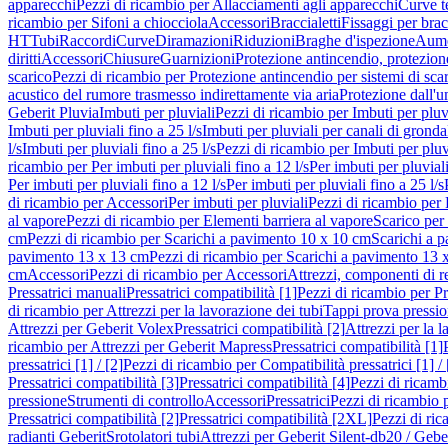
apparecchi
Pezzi di ricambio per Allacciamenti agli apparecchi
Curve t
ricambio per Sifoni a chiocciola
Accessori
Braccialetti
Fissaggi per bracc
HT
Tubi
Raccordi
Curve
Diramazioni
Riduzioni
Braghe d'ispezione
Aume
diritti
Accessori
Chiusure
Guarnizioni
Protezione antincendio, protezione
scarico
Pezzi di ricambio per Protezione antincendio per sistemi di sca
acustico del rumore trasmesso indirettamente via aria
Protezione dall'u
Geberit Pluvia
Imbuti per pluviali
Pezzi di ricambio per Imbuti per pluv
Imbuti per pluviali fino a 25 l/s
Imbuti per pluviali per canali di gronda
l/s
Imbuti per pluviali fino a 25 l/s
Pezzi di ricambio per Imbuti per pluvi
ricambio per Per imbuti per pluviali fino a 12 l/s
Per imbuti per pluviali
Per imbuti per pluviali fino a 12 l/s
Per imbuti per pluviali fino a 25 l/s
di ricambio per Accessori
Per imbuti per pluviali
Pezzi di ricambio per 
al vapore
Pezzi di ricambio per Elementi barriera al vapore
Scarico per
cm
Pezzi di ricambio per Scarichi a pavimento 10 x 10 cm
Scarichi a 
pavimento 13 x 13 cm
Pezzi di ricambio per Scarichi a pavimento 13 
cm
Accessori
Pezzi di ricambio per Accessori
Attrezzi, componenti di r
Pressatrici manuali
Pressatrici compatibilità [1]
Pezzi di ricambio per Pre
di ricambio per Attrezzi per la lavorazione dei tubi
Tappi prova pressi
Attrezzi per Geberit Volex
Pressatrici compatibilità [2]
Attrezzi per la l
ricambio per Attrezzi per Geberit Mapress
Pressatrici compatibilità [1]
pressatrici [1] / [2]
Pezzi di ricambio per Compatibilità pressatrici [1] / 
Pressatrici compatibilità [3]
Pressatrici compatibilità [4]
Pezzi di ricambi
pressione
Strumenti di controllo
Accessori
Pressatrici
Pezzi di ricambio p
Pressatrici compatibilità [2]
Pressatrici compatibilità [2XL]
Pezzi di ric
radianti Geberit
Srotolatori tubi
Attrezzi per Geberit Silent-db20 / Gebe