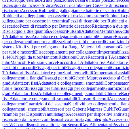
di risciacquo esterne
Ad alta posizione
A bassa e media posizione
Acces
risciacquo da incasso Sigma
Pezzi di ricambio per Cassette di risciac
risciacquo
Accessori
Rubinetti a galleggiante e batterie di scarico
Rubine
Rubinetti a galleggiante per cassette di risciacquo esterne
Rubinetti a g
galleggiante per cassette in ceramica
Pezzi di ricambio per Rubinetti a 
di scarico
Pezzi di ricambio per Batterie di scarico
Risciacquo a due qua
Risciacquo a due quantità
Accessori
Pulsanti
Adattatori
Membrane
Adduz
T
Adattatori fissi
Adattatori e collegamenti, smontabili
Chiusure
Raccord
per collegamenti
Impermeabilizzazioni per tubi e raccordi
Guarnizioni 
sistema
Kit di viti per collegamenti a flangia
Materiali di consumo
Geber
per tubi e raccordi
Disaccoppiamenti per collegamenti
Impermeabilizzaz
1.4401
Nippli da tubo
Manicotti
Riduzioni
Curve
Raccordi a T
Adattatori
tubo
Manicotti
Riduzioni
Curve
Raccordi a T
Adattatori fissi
Adattatori e
per tubi e raccordi
Fissaggi per tubi
Fissaggi per collegamenti
Guarnizio
T
Adattatori fissi
Adattatori e giunzioni, removibili
Compensatori assial
collegamenti a flangia
Fissaggi per tubi
Geberit Mapress acciaio al Car
gradi
Adattatori fissi
Adattatori e collegamenti, smontabili
Compensator
tubi e raccordi
Fissaggi per tubi
Fissaggi per collegamenti
Guarnizioni d
gradi
Adattatori fissi
Adattatori e collegamenti, smontabili
Chiusure
Rac
fissi
Adattatori e collegamenti, smontabili
Chiusure
Raccordi
Accessori 
collegamenti
Guarnizioni del sistema
Kit di viti per collegamenti a flan
collegamenti, smontabili
Accessori per Geberit Mapress CuNiFe
Guarn
ricambio per Dispositivi antiristagno
Accessori per dispositivi antirist
risciacquo da incasso con dispositivo antiristagno integrato
Accessori p
per WC con dispositivo antiristagno
Sensori
Cavi
Alimentatori
Pezzi di 