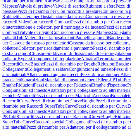
ricambio per Rubinetti d'arresto a sede obliqua
Con raccordi a pressar
Mapress
Valvole di prelievo
Valvole di scarico
Rubinetti a sfera
Pezzi di
pressare
Pezzi di ricambio per Con raccordi a pressare
Con raccordi a 
Rubinetti a sfera per l'installazione da incasso
Con raccordi a pressare
raccordi Volex
Con raccordi Compact
Pezzi di ricambio per Con racc
d'intercettazione e collettori per il montaggio da incasso
Pezzi di ricamb
Compact
Valvole di ritegno
Con raccordi a pressare Mapress
Collegamen
radianti
Tubi
Materiali per la posa
Isolanti
Pannelli sagomati
Bande perim
per Cassette da incasso per collettori
Cassette da incasso per collettori,
collettori
Collettori per riscaldamento a pavimento
Pezzi di ricambio pe
di sfiato rapido
Chiusure
Suddivisori di flusso
Unità di termoregolazion
radiatori
Bypass
Componenti di regolazione
Attuatori
Termostati ambien
Raccordi
Curve
Braghe
Pezzi di ricambio per Braghe
Riduzioni
Braghe 
Collegamenti
Collegamenti a saldare
Congiunzioni ad innesto
Pezzi di 
altri materiali
Allacciamenti agli apparecchi
Pezzi di ricambio per Allac
braccialetti
Guarnizioni
Materiali di consumo
Geberit Silent-PP
Tubi
Pez
Braghe
Riduzioni
Pezzi di ricambio per Riduzioni
Braghe d'ispezione
Pe
Congiunzioni ad innesto
Adattatori per il collegamento ad altri materia
tecniche
Manicotti
Pezzi di ricambio per Manicotti
Accessori
Braccialett
Raccordi
Curve
Pezzi di ricambio per Curve
Braghe
Pezzi di ricambio 
ricambio per Raccordi SuperTube
Curve
Pezzi di ricambio per Curve
D
Congiunzioni ad innesto
Adattatori per il collegamento ad altri materia
PE
Tubi
Raccordi
Pezzi di ricambio per Raccordi
Curve
Braghe
Riduzion
SuperTube
Curve
Raccordi speciali
Collegamenti
Pezzi di ricambio per
altri materiali
Pezzi di ricambio per Adattatori per il collegamento ad alt