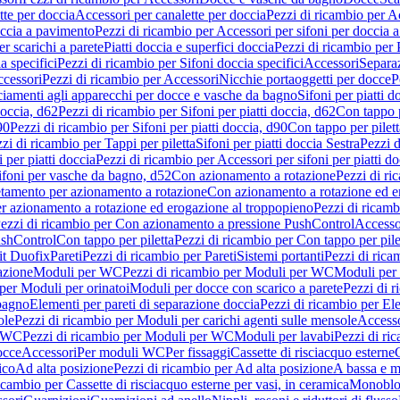
tte per doccia
Accessori per canalette per doccia
Pezzi di ricambio per Ac
occia a pavimento
Pezzi di ricambio per Accessori per sifoni per doccia 
r scarichi a parete
Piatti doccia e superfici doccia
Pezzi di ricambio per P
a specifici
Pezzi di ricambio per Sifoni doccia specifici
Accessori
Separa
cessori
Pezzi di ricambio per Accessori
Nicchie portaoggetti per docce
P
ciamenti agli apparecchi per docce e vasche da bagno
Sifoni per piatti d
doccia, d62
Pezzi di ricambio per Sifoni per piatti doccia, d62
Con tappo p
90
Pezzi di ricambio per Sifoni per piatti doccia, d90
Con tappo per pilett
zi di ricambio per Tappi per piletta
Sifoni per piatti doccia Sestra
Pezzi d
 per piatti doccia
Pezzi di ricambio per Accessori per sifoni per piatti do
ifoni per vasche da bagno, d52
Con azionamento a rotazione
Pezzi di r
etamento per azionamento a rotazione
Con azionamento a rotazione ed e
r azionamento a rotazione ed erogazione al troppopieno
Pezzi di ricam
ezzi di ricambio per Con azionamento a pressione PushControl
Accesso
ushControl
Con tappo per piletta
Pezzi di ricambio per Con tappo per pile
it Duofix
Pareti
Pezzi di ricambio per Pareti
Sistemi portanti
Pezzi di rica
azione
Moduli per WC
Pezzi di ricambio per Moduli per WC
Moduli per 
per Moduli per orinatoi
Moduli per docce con scarico a parete
Pezzi di r
 bagno
Elementi per pareti di separazione doccia
Pezzi di ricambio per Ele
ole
Pezzi di ricambio per Moduli per carichi agenti sulle mensole
Access
r WC
Pezzi di ricambio per Moduli per WC
Moduli per lavabi
Pezzi di ri
occe
Accessori
Per moduli WC
Per fissaggi
Cassette di risciacquo esterne
C
ico
Ad alta posizione
Pezzi di ricambio per Ad alta posizione
A bassa e m
icambio per Cassette di risciacquo esterne per vasi, in ceramica
Monoblo