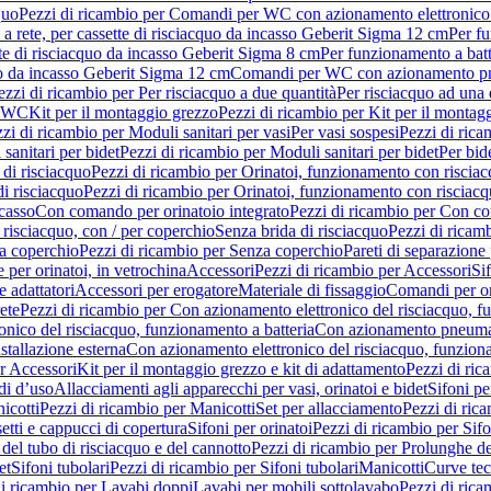
quo
Pezzi di ricambio per Comandi per WC con azionamento elettronico 
a rete, per cassette di risciacquo da incasso Geberit Sigma 12 cm
Per fu
tte di risciacquo da incasso Geberit Sigma 8 cm
Per funzionamento a batt
quo da incasso Geberit Sigma 12 cm
Comandi per WC con azionamento pne
ezzi di ricambio per Per risciacquo a due quantità
Per risciacquo ad una 
r WC
Kit per il montaggio grezzo
Pezzi di ricambio per Kit per il montag
zi di ricambio per Moduli sanitari per vasi
Per vasi sospesi
Pezzi di rica
sanitari per bidet
Pezzi di ricambio per Moduli sanitari per bidet
Per bid
di risciacquo
Pezzi di ricambio per Orinatoi, funzionamento con risciac
i risciacquo
Pezzi di ricambio per Orinatoi, funzionamento con risciacq
ncasso
Con comando per orinatoio integrato
Pezzi di ricambio per Con co
risciacquo, con / per coperchio
Senza brida di risciacquo
Pezzi di ricam
a coperchio
Pezzi di ricambio per Senza coperchio
Pareti di separazione 
e per orinatoi, in vetrochina
Accessori
Pezzi di ricambio per Accessori
Si
e adattatori
Accessori per erogatore
Materiale di fissaggio
Comandi per or
ete
Pezzi di ricambio per Con azionamento elettronico del risciacquo, f
onico del risciacquo, funzionamento a batteria
Con azionamento pneumat
stallazione esterna
Con azionamento elettronico del risciacquo, funziona
r Accessori
Kit per il montaggio grezzo e kit di adattamento
Pezzi di ric
i d’uso
Allacciamenti agli apparecchi per vasi, orinatoi e bidet
Sifoni pe
icotti
Pezzi di ricambio per Manicotti
Set per allacciamento
Pezzi di ric
etti e cappucci di copertura
Sifoni per orinatoi
Pezzi di ricambio per Sifo
del tubo di risciacquo e del cannotto
Pezzi di ricambio per Prolunghe de
et
Sifoni tubolari
Pezzi di ricambio per Sifoni tubolari
Manicotti
Curve te
di ricambio per Lavabi doppi
Lavabi per mobili sottolavabo
Pezzi di rica