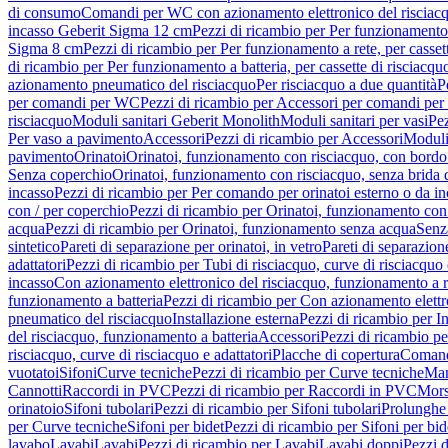
di consumo
Comandi per WC con azionamento elettronico del risciac
incasso Geberit Sigma 12 cm
Pezzi di ricambio per Per funzionamento 
Sigma 8 cm
Pezzi di ricambio per Per funzionamento a rete, per casse
di ricambio per Per funzionamento a batteria, per cassette di risciac
azionamento pneumatico del risciacquo
Per risciacquo a due quantità
P
per comandi per WC
Pezzi di ricambio per Accessori per comandi pe
risciacquo
Moduli sanitari Geberit Monolith
Moduli sanitari per vasi
Pez
Per vaso a pavimento
Accessori
Pezzi di ricambio per Accessori
Moduli 
pavimento
Orinatoi
Orinatoi, funzionamento con risciacquo, con bordo 
Senza coperchio
Orinatoi, funzionamento con risciacquo, senza brida d
incasso
Pezzi di ricambio per Per comando per orinatoi esterno o da i
con / per coperchio
Pezzi di ricambio per Orinatoi, funzionamento con 
acqua
Pezzi di ricambio per Orinatoi, funzionamento senza acqua
Senz
sintetico
Pareti di separazione per orinatoi, in vetro
Pareti di separazion
adattatori
Pezzi di ricambio per Tubi di risciacquo, curve di risciacquo 
incasso
Con azionamento elettronico del risciacquo, funzionamento a r
funzionamento a batteria
Pezzi di ricambio per Con azionamento elettr
pneumatico del risciacquo
Installazione esterna
Pezzi di ricambio per In
del risciacquo, funzionamento a batteria
Accessori
Pezzi di ricambio pe
risciacquo, curve di risciacquo e adattatori
Placche di copertura
Comand
vuotatoi
Sifoni
Curve tecniche
Pezzi di ricambio per Curve tecniche
Man
Cannotti
Raccordi in PVC
Pezzi di ricambio per Raccordi in PVC
Mors
orinatoio
Sifoni tubolari
Pezzi di ricambio per Sifoni tubolari
Prolunghe 
per Curve tecniche
Sifoni per bidet
Pezzi di ricambio per Sifoni per bid
lavabo
Lavabi
Lavabi
Pezzi di ricambio per Lavabi
Lavabi doppi
Pezzi 