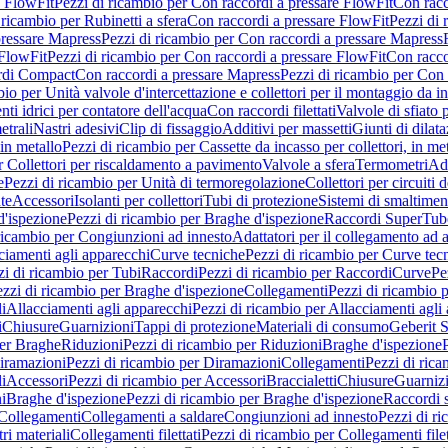
e FlowFit
Pezzi di ricambio per Con raccordi a pressare FlowFit
Con racc
 ricambio per Rubinetti a sfera
Con raccordi a pressare FlowFit
Pezzi di 
pressare Mapress
Pezzi di ricambio per Con raccordi a pressare Mapress
 FlowFit
Pezzi di ricambio per Con raccordi a pressare FlowFit
Con racco
ordi Compact
Con raccordi a pressare Mapress
Pezzi di ricambio per Con 
io per Unità valvole d'intercettazione e collettori per il montaggio da i
ti idrici per contatore dell'acqua
Con raccordi filettati
Valvole di sfiato 
etrali
Nastri adesivi
Clip di fissaggio
Additivi per massetti
Giunti di dilat
 in metallo
Pezzi di ricambio per Cassette da incasso per collettori, in me
r Collettori per riscaldamento a pavimento
Valvole a sfera
Termometri
Ada
e
Pezzi di ricambio per Unità di termoregolazione
Collettori per circuiti d
te
Accessori
Isolanti per collettori
Tubi di protezione
Sistemi di smaltiment
d'ispezione
Pezzi di ricambio per Braghe d'ispezione
Raccordi SuperTub
ricambio per Congiunzioni ad innesto
Adattatori per il collegamento ad al
ciamenti agli apparecchi
Curve tecniche
Pezzi di ricambio per Curve tec
zi di ricambio per Tubi
Raccordi
Pezzi di ricambio per Raccordi
Curve
Pe
zzi di ricambio per Braghe d'ispezione
Collegamenti
Pezzi di ricambio 
li
Allacciamenti agli apparecchi
Pezzi di ricambio per Allacciamenti agli
i
Chiusure
Guarnizioni
Tappi di protezione
Materiali di consumo
Geberit S
per Braghe
Riduzioni
Pezzi di ricambio per Riduzioni
Braghe d'ispezione
iramazioni
Pezzi di ricambio per Diramazioni
Collegamenti
Pezzi di ric
li
Accessori
Pezzi di ricambio per Accessori
Braccialetti
Chiusure
Guarniz
i
Braghe d'ispezione
Pezzi di ricambio per Braghe d'ispezione
Raccordi s
 Collegamenti
Collegamenti a saldare
Congiunzioni ad innesto
Pezzi di r
ri materiali
Collegamenti filettati
Pezzi di ricambio per Collegamenti filet