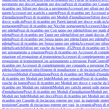
pavimento per docce
Canalette per doccia
Pezzi di ricambio per Canale
ricambio per Sifoni per doccia a pavimento
Accessori per sifoni per d
parete
Accessori per scarichi a parete
Pezzi di ricambio per Accessori pe
d'installazione
Pezzi di ricambio per Moduli d'installazione
Sifoni docci
docce walk-in
Pezzi di ricambio per Pareti laterali per docce walk-in
Ac
portaoggetti
Pezzi di ricambio per Nicchie portaoggetti
Accessori
Allac
per piletta
Pezzi di ricambio per Con tappo per piletta
Sifoni per piatti 
piletta
Pezzi di ricambio per Tappi per piletta
Sifoni per piatti doccia, d
piletta
Pezzi di ricambio per Senza tappo per piletta
Tappi per piletta
Pez
piletta
Pezzi di ricambio per Senza tappo per piletta
Accessori per sifoni
piletta
Scarichi
Sifoni per vasche da bagno, d52
Pezzi di ricambio per S
per azionamento a rotazione
Pezzi di ricambio per Accessori di compl
rotazione ed erogazione al troppopieno
Accessori di completamento pe
erogazione al troppopieno
Con azionamento a pressione PushControl
P
ricambio per Accessori di completamento per comando a pressione P
piletta
Allacciamenti idrici
Sistemi di installazione e di risciacquo
Geber
Accessori
Moduli d'installazione
Pezzi di ricambio per Moduli d'install
di ricambio per Moduli per bidet
Moduli per orinatoi
Pezzi di ricambio 
vasche da bagno
Pezzi di ricambio per Moduli per docce e vasche da
ricambio per Moduli per rubinetti
Moduli per carichi agenti sulle mens
d'installazione
Pezzi di ricambio per Moduli d'installazione
Moduli pe
Moduli per bidet
Moduli per docce
Pezzi di ricambio per Moduli per d
ricambio per Cassette di risciacquo esterne per vasi, in materiale sintet
posizione
Cassette di risciacquo esterne per vasi, in ceramica
Pezzi di r