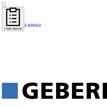
A geberit.it
I miei elenchi