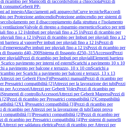
 di ricambio per Manicotti di raccordo
Sifoni a chiocciola
Pezzi di
 di consumo
Geberit PP-
ni ad innesto
Allacciamenti agli apparecchi
Curve tecniche
Raccordi
mbio per Protezione antincendio
Protezione antincendio per sistemi di
nseco
Isolamento per il disaccoppiamento dalla struttura e l'isolamento
i ventilazione
Valvole di ritegno a risparmio energetico
Scarico per tetti
ali fino a 12 l/s
Imbuti per pluviali fino a 25 l/s
Pezzi di ricambio per
pluviali fino a 12 l/s
Pezzi di ricambio per Imbuti per pluviali fino a 12
ti barriera al vapore
Per imbuti per pluviali fino a 12 l/s
Pezzi di
ni d'emergenza
Per imbuti per pluviali fino a 12 l/s
Pezzi di ricambio per
a di fissaggio d40–200
Sistema di fissaggio d250–315
Accessori
Pezzi
per pluviali
Pezzi di ricambio per Imbuti per pluviali
Elementi barriera
 Scarico pavimento per interni ed esterni
Scarichi a pavimento 10 x 10
chi a pavimento per balcone e terrazzo, 10 x 10 cm
Scarichi a
ricambio per Scarichi a pavimento per balconi e terrazzi, 13 x 13
 Attrezzi per Geberit FlowFit
Pressatrici manuali
Pezzi di ricambio per
er Pressatrici compatibilità [2]
Attrezzi per la lavorazione dei tubi
Pezzi
bio per Accessori
Attrezzi per Geberit Volex
Pezzi di ricambio per
i
Strumenti di controllo
Accessori
Attrezzi per Geberit Mapress
Pezzi di
à [2]
Pezzi di ricambio per Pressatrici compatibilità [2]
Compatibilità
atibilità [2XL]
Pressatrici compatibilità [3]
Pezzi di ricambio per
i di ricambio per Attrezzi per la lavorazione di tubi
Tappi prova
i compatibilità [1]
Pressatrici compatibilità [2]
Pezzi di ricambio per
zi di ricambio per Pressatrici compatibilità [4]
Per sistemi di pannelli
PE
Attrezzi per saldatura elettrica
Pezzi di ricambio per Attrezzi per