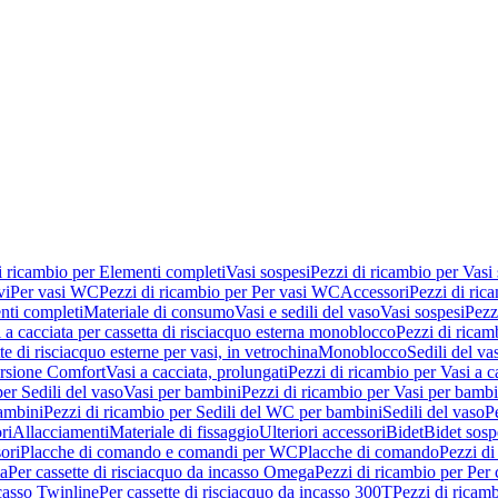
i ricambio per Elementi completi
Vasi sospesi
Pezzi di ricambio per Vasi
vi
Per vasi WC
Pezzi di ricambio per Per vasi WC
Accessori
Pezzi di ric
nti completi
Materiale di consumo
Vasi e sedili del vaso
Vasi sospesi
Pezz
 a cacciata per cassetta di risciacquo esterna monoblocco
Pezzi di ricamb
te di risciacquo esterne per vasi, in vetrochina
Monoblocco
Sedili del va
ersione Comfort
Vasi a cacciata, prolungati
Pezzi di ricambio per Vasi a c
er Sedili del vaso
Vasi per bambini
Pezzi di ricambio per Vasi per bambi
ambini
Pezzi di ricambio per Sedili del WC per bambini
Sedili del vaso
P
ri
Allacciamenti
Materiale di fissaggio
Ulteriori accessori
Bidet
Bidet sosp
ori
Placche di comando e comandi per WC
Placche di comando
Pezzi di
ma
Per cassette di risciacquo da incasso Omega
Pezzi di ricambio per Per
ncasso Twinline
Per cassette di risciacquo da incasso 300T
Pezzi di ricamb