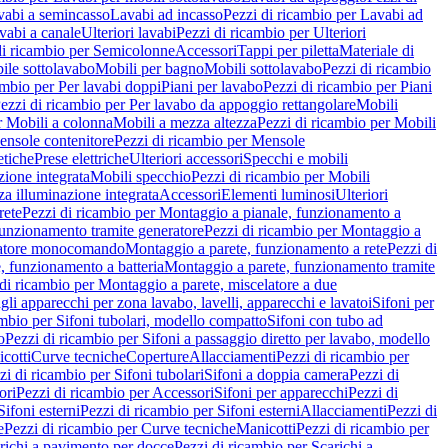
vabi a semincasso
Lavabi ad incasso
Pezzi di ricambio per Lavabi ad
vabi a canale
Ulteriori lavabi
Pezzi di ricambio per Ulteriori
di ricambio per Semicolonne
Accessori
Tappi per piletta
Materiale di
ile sottolavabo
Mobili per bagno
Mobili sottolavabo
Pezzi di ricambio
ambio per Per lavabi doppi
Piani per lavabo
Pezzi di ricambio per Piani
ezzi di ricambio per Per lavabo da appoggio rettangolare
Mobili
r Mobili a colonna
Mobili a mezza altezza
Pezzi di ricambio per Mobili
nsole contenitore
Pezzi di ricambio per Mensole
tiche
Prese elettriche
Ulteriori accessori
Specchi e mobili
zione integrata
Mobili specchio
Pezzi di ricambio per Mobili
za illuminazione integrata
Accessori
Elementi luminosi
Ulteriori
rete
Pezzi di ricambio per Montaggio a pianale, funzionamento a
funzionamento tramite generatore
Pezzi di ricambio per Montaggio a
elatore monocomando
Montaggio a parete, funzionamento a rete
Pezzi di
, funzionamento a batteria
Montaggio a parete, funzionamento tramite
di ricambio per Montaggio a parete, miscelatore a due
gli apparecchi per zona lavabo, lavelli, apparecchi e lavatoi
Sifoni per
ambio per Sifoni tubolari, modello compatto
Sifoni con tubo ad
o
Pezzi di ricambio per Sifoni a passaggio diretto per lavabo, modello
cotti
Curve tecniche
Coperture
Allacciamenti
Pezzi di ricambio per
zi di ricambio per Sifoni tubolari
Sifoni a doppia camera
Pezzi di
ori
Pezzi di ricambio per Accessori
Sifoni per apparecchi
Pezzi di
Sifoni esterni
Pezzi di ricambio per Sifoni esterni
Allacciamenti
Pezzi di
e
Pezzi di ricambio per Curve tecniche
Manicotti
Pezzi di ricambio per
richi a pavimento per docce
Pezzi di ricambio per Scarichi a