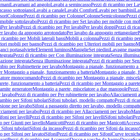
amani
Lavamani ad angolo
Lavabi a semincasso
Pezzi di ricambio per La
ncasso sottopiano
Lavabi a canale
Lavabi Comfort
Lavabi per bambini
La
sori
Colonne
Pezzi di ricambio per Colonne
Colonne
Semicolonne
Pezzi 
 mobile sottolavabo
Pezzi di ricambio per Set lavabo per mobile con mob
i
Per lavabi
Pezzi di ricambio per Per lavabi
Per lavabi doppi
Pezzi di ric
er lavabo da appoggio arrotondato
Per lavabo da appoggio rettangolare
P
 ricambio per Mobili laterali bassi
Mobili a colonna
Pezzi di ricambio pe
riori mobili per bagno
Pezzi di ricambio per Ulteriori mobili per bagno
Me
ganci portasalviette
Elementi luminosi
Maniglie
Set piedini
Lavagne magne
tegrata
Pezzi di ricambio per Con illuminazione integrata
Senza illumina
azione integrata
Senza illuminazione integrata
Pezzi di ricambio per Sen
mbio per Rubinetterie per lavabo
Montaggio a pianale, funzionamento a 
er Montaggio a pianale, funzionamento a batteria
Montaggio a pianale, 
elatore monocomando
Pezzi di ricambio per Montaggio a pianale, misc
rete, funzionamento a batteria
Pezzi di ricambio per Montaggio a parete
ramite generatore
Montaggio a parete, miscelatore a due manopole
Pezzi 
r lavabo
Pezzi di ricambio per Per rubinetterie per lavabo
Allacciamenti a
cambio per Sifoni tubolari
Sifoni tubolari, modello compatto
Pezzi di ric
sione per lavabo
Sifoni a passaggio diretto per lavabo, modello compatt
cciamenti per lavabo
Pezzi di ricambio per Allacciamenti per lavabo
Mani
ifoni per lavelli
Pezzi di ricambio per Sifoni per lavelli
Sifoni tubolari
Pez
o per Giunti per lavello
Manicotti
Pezzi di ricambio per Manicotti
Access
 Sifoni tubolari
Sifoni da incasso
Pezzi di ricambio per Sifoni da incasso
o per Sifoni per lavatoi
Sifoni
Pezzi di ricambio per Sifoni
Curve tecnich
sori
Pezzi di ricambio per Accessori
Docce e vasche da bagno
Docce
Sca