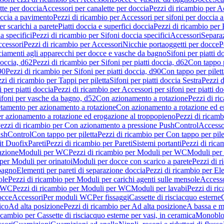
tte per doccia
Accessori per canalette per doccia
Pezzi di ricambio per Ac
occia a pavimento
Pezzi di ricambio per Accessori per sifoni per doccia 
r scarichi a parete
Piatti doccia e superfici doccia
Pezzi di ricambio per P
a specifici
Pezzi di ricambio per Sifoni doccia specifici
Accessori
Separa
cessori
Pezzi di ricambio per Accessori
Nicchie portaoggetti per docce
P
ciamenti agli apparecchi per docce e vasche da bagno
Sifoni per piatti d
doccia, d62
Pezzi di ricambio per Sifoni per piatti doccia, d62
Con tappo p
90
Pezzi di ricambio per Sifoni per piatti doccia, d90
Con tappo per pilett
zi di ricambio per Tappi per piletta
Sifoni per piatti doccia Sestra
Pezzi d
 per piatti doccia
Pezzi di ricambio per Accessori per sifoni per piatti do
ifoni per vasche da bagno, d52
Con azionamento a rotazione
Pezzi di r
etamento per azionamento a rotazione
Con azionamento a rotazione ed e
r azionamento a rotazione ed erogazione al troppopieno
Pezzi di ricam
ezzi di ricambio per Con azionamento a pressione PushControl
Accesso
ushControl
Con tappo per piletta
Pezzi di ricambio per Con tappo per pile
it Duofix
Pareti
Pezzi di ricambio per Pareti
Sistemi portanti
Pezzi di rica
azione
Moduli per WC
Pezzi di ricambio per Moduli per WC
Moduli per 
per Moduli per orinatoi
Moduli per docce con scarico a parete
Pezzi di r
 bagno
Elementi per pareti di separazione doccia
Pezzi di ricambio per Ele
ole
Pezzi di ricambio per Moduli per carichi agenti sulle mensole
Access
r WC
Pezzi di ricambio per Moduli per WC
Moduli per lavabi
Pezzi di ri
occe
Accessori
Per moduli WC
Per fissaggi
Cassette di risciacquo esterne
C
ico
Ad alta posizione
Pezzi di ricambio per Ad alta posizione
A bassa e m
icambio per Cassette di risciacquo esterne per vasi, in ceramica
Monoblo