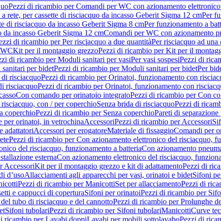
quo
Pezzi di ricambio per Comandi per WC con azionamento elettronico 
a rete, per cassette di risciacquo da incasso Geberit Sigma 12 cm
Per fu
tte di risciacquo da incasso Geberit Sigma 8 cm
Per funzionamento a batt
quo da incasso Geberit Sigma 12 cm
Comandi per WC con azionamento pne
ezzi di ricambio per Per risciacquo a due quantità
Per risciacquo ad una 
r WC
Kit per il montaggio grezzo
Pezzi di ricambio per Kit per il montag
zi di ricambio per Moduli sanitari per vasi
Per vasi sospesi
Pezzi di rica
sanitari per bidet
Pezzi di ricambio per Moduli sanitari per bidet
Per bid
di risciacquo
Pezzi di ricambio per Orinatoi, funzionamento con risciac
i risciacquo
Pezzi di ricambio per Orinatoi, funzionamento con risciacq
ncasso
Con comando per orinatoio integrato
Pezzi di ricambio per Con co
risciacquo, con / per coperchio
Senza brida di risciacquo
Pezzi di ricam
a coperchio
Pezzi di ricambio per Senza coperchio
Pareti di separazione 
e per orinatoi, in vetrochina
Accessori
Pezzi di ricambio per Accessori
Si
e adattatori
Accessori per erogatore
Materiale di fissaggio
Comandi per or
ete
Pezzi di ricambio per Con azionamento elettronico del risciacquo, f
onico del risciacquo, funzionamento a batteria
Con azionamento pneumat
stallazione esterna
Con azionamento elettronico del risciacquo, funziona
r Accessori
Kit per il montaggio grezzo e kit di adattamento
Pezzi di ric
i d’uso
Allacciamenti agli apparecchi per vasi, orinatoi e bidet
Sifoni pe
icotti
Pezzi di ricambio per Manicotti
Set per allacciamento
Pezzi di ric
etti e cappucci di copertura
Sifoni per orinatoi
Pezzi di ricambio per Sifo
del tubo di risciacquo e del cannotto
Pezzi di ricambio per Prolunghe de
et
Sifoni tubolari
Pezzi di ricambio per Sifoni tubolari
Manicotti
Curve te
di ricambio per Lavabi doppi
Lavabi per mobili sottolavabo
Pezzi di rica