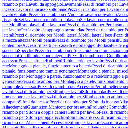
ricambio per Lavabi da appoggio
Lavamani
Pezzi di ricambio per Lav
incasso
Lavabi da incasso sottopiano
Pezzi di ricambio per Lavabi da i
lavabi
Vuotatoi
Pezzi di ricambio per Vuotatoi
Lavatoi polivalenti
Acces
fissaggio
Set lavabo con mobile sottolavabo
Set lavabo per mobile con
per Mobili sottolavabo
Per lavamani
Pezzi di ricambio per Per lavaman
per lavabo
Per lavabo da appoggio arrotondato
Pezzi di ricambio per P
laterali
Pezzi di ricambio per Mobili laterali
Mobili laterali bassi
Pezzi di
a mezza altezza
Mobili pensili
Pezzi di ricambio per Mobili pensili
Ulte
contenitore
Accessori
Inserti per cassetti e portaoggetti
Portasalviette e 
specchio
Specchio
Pezzi di ricambio per Specchio
Con illuminazione in
specchio
Con illuminazione integrata
Pezzi di ricambio per Con illumin
accessori
Prese elettriche
Rubinetti
Rubinetterie per lavabo
Pezzi di rica
rete
Montaggio a pianale, funzionamento a batteria
Pezzi di ricambio p
pianale, funzionamento tramite generatore
Montaggio a pianale, misc
ricambio per Montaggio a parete, funzionamento a rete
Montaggio a pa
generatore
Pezzi di ricambio per Montaggio a parete, funzionamento t
manopole
Accessori
Pezzi di ricambio per Accessori
Per rubinetterie pe
lavabi
Pezzi di ricambio per Sifoni per lavabi
Sifoni tubolari
Pezzi di ri
immersione per lavabo
Pezzi di ricambio per Sifoni con tubo ad immer
compatto
Sifoni da incasso
Pezzi di ricambio per Sifoni da incasso
Alla
Allacciamenti
Guarnizioni
Manicotti per brasatura
Prolunghe
Comandi
S
ricambio per Sifoni a doppia camera
Giunti per lavello
Pezzi di ricambi
ricambio per Sifoni per apparecchi
Sifoni tubolari
Pezzi di ricambio per
ricambio per Allacciamenti
Accessori
Sifoni per lavatoi
Pezzi di ricambi
Manicotti
Pilette di scarico
Pezzi di ricambio per Pilette di scarico
Acces