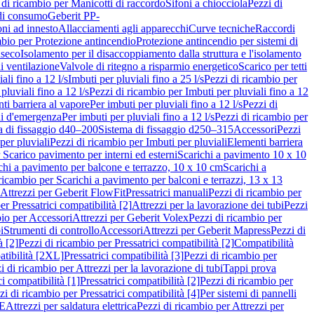
 di ricambio per Manicotti di raccordo
Sifoni a chiocciola
Pezzi di
 di consumo
Geberit PP-
ni ad innesto
Allacciamenti agli apparecchi
Curve tecniche
Raccordi
mbio per Protezione antincendio
Protezione antincendio per sistemi di
nseco
Isolamento per il disaccoppiamento dalla struttura e l'isolamento
i ventilazione
Valvole di ritegno a risparmio energetico
Scarico per tetti
ali fino a 12 l/s
Imbuti per pluviali fino a 25 l/s
Pezzi di ricambio per
pluviali fino a 12 l/s
Pezzi di ricambio per Imbuti per pluviali fino a 12
ti barriera al vapore
Per imbuti per pluviali fino a 12 l/s
Pezzi di
ni d'emergenza
Per imbuti per pluviali fino a 12 l/s
Pezzi di ricambio per
a di fissaggio d40–200
Sistema di fissaggio d250–315
Accessori
Pezzi
per pluviali
Pezzi di ricambio per Imbuti per pluviali
Elementi barriera
 Scarico pavimento per interni ed esterni
Scarichi a pavimento 10 x 10
chi a pavimento per balcone e terrazzo, 10 x 10 cm
Scarichi a
ricambio per Scarichi a pavimento per balconi e terrazzi, 13 x 13
 Attrezzi per Geberit FlowFit
Pressatrici manuali
Pezzi di ricambio per
er Pressatrici compatibilità [2]
Attrezzi per la lavorazione dei tubi
Pezzi
bio per Accessori
Attrezzi per Geberit Volex
Pezzi di ricambio per
i
Strumenti di controllo
Accessori
Attrezzi per Geberit Mapress
Pezzi di
à [2]
Pezzi di ricambio per Pressatrici compatibilità [2]
Compatibilità
atibilità [2XL]
Pressatrici compatibilità [3]
Pezzi di ricambio per
i di ricambio per Attrezzi per la lavorazione di tubi
Tappi prova
i compatibilità [1]
Pressatrici compatibilità [2]
Pezzi di ricambio per
zi di ricambio per Pressatrici compatibilità [4]
Per sistemi di pannelli
PE
Attrezzi per saldatura elettrica
Pezzi di ricambio per Attrezzi per