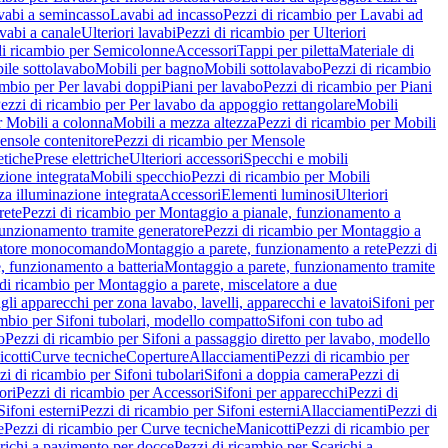
vabi a semincasso
Lavabi ad incasso
Pezzi di ricambio per Lavabi ad
vabi a canale
Ulteriori lavabi
Pezzi di ricambio per Ulteriori
di ricambio per Semicolonne
Accessori
Tappi per piletta
Materiale di
ile sottolavabo
Mobili per bagno
Mobili sottolavabo
Pezzi di ricambio
ambio per Per lavabi doppi
Piani per lavabo
Pezzi di ricambio per Piani
ezzi di ricambio per Per lavabo da appoggio rettangolare
Mobili
r Mobili a colonna
Mobili a mezza altezza
Pezzi di ricambio per Mobili
nsole contenitore
Pezzi di ricambio per Mensole
tiche
Prese elettriche
Ulteriori accessori
Specchi e mobili
zione integrata
Mobili specchio
Pezzi di ricambio per Mobili
za illuminazione integrata
Accessori
Elementi luminosi
Ulteriori
rete
Pezzi di ricambio per Montaggio a pianale, funzionamento a
funzionamento tramite generatore
Pezzi di ricambio per Montaggio a
elatore monocomando
Montaggio a parete, funzionamento a rete
Pezzi di
, funzionamento a batteria
Montaggio a parete, funzionamento tramite
di ricambio per Montaggio a parete, miscelatore a due
gli apparecchi per zona lavabo, lavelli, apparecchi e lavatoi
Sifoni per
ambio per Sifoni tubolari, modello compatto
Sifoni con tubo ad
o
Pezzi di ricambio per Sifoni a passaggio diretto per lavabo, modello
cotti
Curve tecniche
Coperture
Allacciamenti
Pezzi di ricambio per
zi di ricambio per Sifoni tubolari
Sifoni a doppia camera
Pezzi di
ori
Pezzi di ricambio per Accessori
Sifoni per apparecchi
Pezzi di
Sifoni esterni
Pezzi di ricambio per Sifoni esterni
Allacciamenti
Pezzi di
e
Pezzi di ricambio per Curve tecniche
Manicotti
Pezzi di ricambio per
richi a pavimento per docce
Pezzi di ricambio per Scarichi a