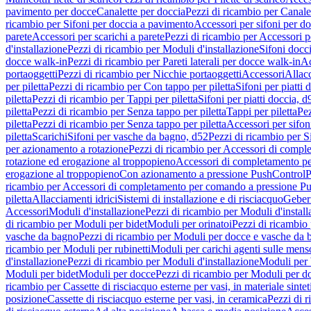
pavimento per docce
Canalette per doccia
Pezzi di ricambio per Canale
ricambio per Sifoni per doccia a pavimento
Accessori per sifoni per d
parete
Accessori per scarichi a parete
Pezzi di ricambio per Accessori pe
d'installazione
Pezzi di ricambio per Moduli d'installazione
Sifoni docci
docce walk-in
Pezzi di ricambio per Pareti laterali per docce walk-in
Ac
portaoggetti
Pezzi di ricambio per Nicchie portaoggetti
Accessori
Allac
per piletta
Pezzi di ricambio per Con tappo per piletta
Sifoni per piatti 
piletta
Pezzi di ricambio per Tappi per piletta
Sifoni per piatti doccia, d
piletta
Pezzi di ricambio per Senza tappo per piletta
Tappi per piletta
Pez
piletta
Pezzi di ricambio per Senza tappo per piletta
Accessori per sifoni
piletta
Scarichi
Sifoni per vasche da bagno, d52
Pezzi di ricambio per S
per azionamento a rotazione
Pezzi di ricambio per Accessori di compl
rotazione ed erogazione al troppopieno
Accessori di completamento pe
erogazione al troppopieno
Con azionamento a pressione PushControl
P
ricambio per Accessori di completamento per comando a pressione P
piletta
Allacciamenti idrici
Sistemi di installazione e di risciacquo
Geber
Accessori
Moduli d'installazione
Pezzi di ricambio per Moduli d'install
di ricambio per Moduli per bidet
Moduli per orinatoi
Pezzi di ricambio 
vasche da bagno
Pezzi di ricambio per Moduli per docce e vasche da
ricambio per Moduli per rubinetti
Moduli per carichi agenti sulle mens
d'installazione
Pezzi di ricambio per Moduli d'installazione
Moduli pe
Moduli per bidet
Moduli per docce
Pezzi di ricambio per Moduli per d
ricambio per Cassette di risciacquo esterne per vasi, in materiale sintet
posizione
Cassette di risciacquo esterne per vasi, in ceramica
Pezzi di r