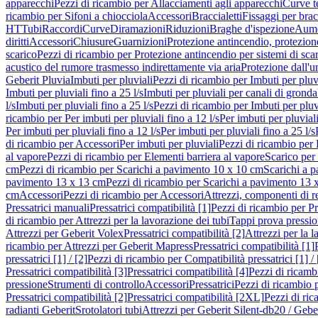
apparecchi
Pezzi di ricambio per Allacciamenti agli apparecchi
Curve t
ricambio per Sifoni a chiocciola
Accessori
Braccialetti
Fissaggi per bracc
HT
Tubi
Raccordi
Curve
Diramazioni
Riduzioni
Braghe d'ispezione
Aume
diritti
Accessori
Chiusure
Guarnizioni
Protezione antincendio, protezione
scarico
Pezzi di ricambio per Protezione antincendio per sistemi di sca
acustico del rumore trasmesso indirettamente via aria
Protezione dall'u
Geberit Pluvia
Imbuti per pluviali
Pezzi di ricambio per Imbuti per pluv
Imbuti per pluviali fino a 25 l/s
Imbuti per pluviali per canali di gronda
l/s
Imbuti per pluviali fino a 25 l/s
Pezzi di ricambio per Imbuti per pluvi
ricambio per Per imbuti per pluviali fino a 12 l/s
Per imbuti per pluviali
Per imbuti per pluviali fino a 12 l/s
Per imbuti per pluviali fino a 25 l/s
di ricambio per Accessori
Per imbuti per pluviali
Pezzi di ricambio per 
al vapore
Pezzi di ricambio per Elementi barriera al vapore
Scarico per
cm
Pezzi di ricambio per Scarichi a pavimento 10 x 10 cm
Scarichi a 
pavimento 13 x 13 cm
Pezzi di ricambio per Scarichi a pavimento 13 
cm
Accessori
Pezzi di ricambio per Accessori
Attrezzi, componenti di r
Pressatrici manuali
Pressatrici compatibilità [1]
Pezzi di ricambio per Pre
di ricambio per Attrezzi per la lavorazione dei tubi
Tappi prova pressi
Attrezzi per Geberit Volex
Pressatrici compatibilità [2]
Attrezzi per la l
ricambio per Attrezzi per Geberit Mapress
Pressatrici compatibilità [1]
pressatrici [1] / [2]
Pezzi di ricambio per Compatibilità pressatrici [1] / 
Pressatrici compatibilità [3]
Pressatrici compatibilità [4]
Pezzi di ricambi
pressione
Strumenti di controllo
Accessori
Pressatrici
Pezzi di ricambio p
Pressatrici compatibilità [2]
Pressatrici compatibilità [2XL]
Pezzi di ric
radianti Geberit
Srotolatori tubi
Attrezzi per Geberit Silent-db20 / Gebe