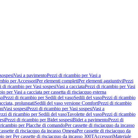
 sospesi
Vasi a pavimento
Pezzi di ricambio per Vasi a
ambio per Accessori
Per elementi completi
Per elementi aggiuntivi
Pezzi
i di ricambio per Vasi sospesi
Vasi a cacciata
Pezzi di ricambio per Vasi
io per Vasi a cacciata per cassetta di risciacquo esterna
so
Pezzi di ricambio per Sedili del vaso
Sedili del vaso
Pezzi di ricambio
acciata, prolungati
Sedili del vaso versione Comfort
Pezzi di ricambio
ni
Vasi sospesi
Pezzi di ricambio per Vasi sospesi
Vasi a
ezzi di ricambio per Sedili del vaso
Tavolette del vaso
Pezzi di ricambio
esi
Pezzi di ricambio per Bidet sospesi
Bidet a pavimento
Pezzi di
 ricambio per Placche di comando
Per cassette di risciacquo da incasso
 cassette di risciacquo da incasso Omega
Per cassette di risciacquo da
io per Per cassette di risciacquo da incasso 300T
Accessori
Materiale