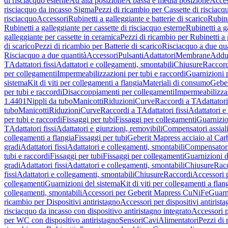
di risciacquo esterne
Ad alta posizione
A bassa e media posizione
Acces
risciacquo da incasso Sigma
Pezzi di ricambio per Cassette di risciac
risciacquo
Accessori
Rubinetti a galleggiante e batterie di scarico
Rubine
Rubinetti a galleggiante per cassette di risciacquo esterne
Rubinetti a g
galleggiante per cassette in ceramica
Pezzi di ricambio per Rubinetti a 
di scarico
Pezzi di ricambio per Batterie di scarico
Risciacquo a due qua
Risciacquo a due quantità
Accessori
Pulsanti
Adattatori
Membrane
Adduz
T
Adattatori fissi
Adattatori e collegamenti, smontabili
Chiusure
Raccord
per collegamenti
Impermeabilizzazioni per tubi e raccordi
Guarnizioni 
sistema
Kit di viti per collegamenti a flangia
Materiali di consumo
Geber
per tubi e raccordi
Disaccoppiamenti per collegamenti
Impermeabilizzaz
1.4401
Nippli da tubo
Manicotti
Riduzioni
Curve
Raccordi a T
Adattatori
tubo
Manicotti
Riduzioni
Curve
Raccordi a T
Adattatori fissi
Adattatori e
per tubi e raccordi
Fissaggi per tubi
Fissaggi per collegamenti
Guarnizio
T
Adattatori fissi
Adattatori e giunzioni, removibili
Compensatori assial
collegamenti a flangia
Fissaggi per tubi
Geberit Mapress acciaio al Car
gradi
Adattatori fissi
Adattatori e collegamenti, smontabili
Compensator
tubi e raccordi
Fissaggi per tubi
Fissaggi per collegamenti
Guarnizioni d
gradi
Adattatori fissi
Adattatori e collegamenti, smontabili
Chiusure
Rac
fissi
Adattatori e collegamenti, smontabili
Chiusure
Raccordi
Accessori 
collegamenti
Guarnizioni del sistema
Kit di viti per collegamenti a flan
collegamenti, smontabili
Accessori per Geberit Mapress CuNiFe
Guarn
ricambio per Dispositivi antiristagno
Accessori per dispositivi antirist
risciacquo da incasso con dispositivo antiristagno integrato
Accessori p
per WC con dispositivo antiristagno
Sensori
Cavi
Alimentatori
Pezzi di 