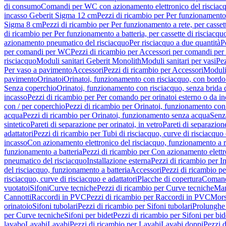
di consumo
Comandi per WC con azionamento elettronico del risciac
incasso Geberit Sigma 12 cm
Pezzi di ricambio per Per funzionamento 
Sigma 8 cm
Pezzi di ricambio per Per funzionamento a rete, per casse
di ricambio per Per funzionamento a batteria, per cassette di risciac
azionamento pneumatico del risciacquo
Per risciacquo a due quantità
P
per comandi per WC
Pezzi di ricambio per Accessori per comandi pe
risciacquo
Moduli sanitari Geberit Monolith
Moduli sanitari per vasi
Pez
Per vaso a pavimento
Accessori
Pezzi di ricambio per Accessori
Moduli 
pavimento
Orinatoi
Orinatoi, funzionamento con risciacquo, con bordo 
Senza coperchio
Orinatoi, funzionamento con risciacquo, senza brida d
incasso
Pezzi di ricambio per Per comando per orinatoi esterno o da i
con / per coperchio
Pezzi di ricambio per Orinatoi, funzionamento con 
acqua
Pezzi di ricambio per Orinatoi, funzionamento senza acqua
Senz
sintetico
Pareti di separazione per orinatoi, in vetro
Pareti di separazion
adattatori
Pezzi di ricambio per Tubi di risciacquo, curve di risciacquo 
incasso
Con azionamento elettronico del risciacquo, funzionamento a r
funzionamento a batteria
Pezzi di ricambio per Con azionamento elettr
pneumatico del risciacquo
Installazione esterna
Pezzi di ricambio per In
del risciacquo, funzionamento a batteria
Accessori
Pezzi di ricambio pe
risciacquo, curve di risciacquo e adattatori
Placche di copertura
Comand
vuotatoi
Sifoni
Curve tecniche
Pezzi di ricambio per Curve tecniche
Man
Cannotti
Raccordi in PVC
Pezzi di ricambio per Raccordi in PVC
Mors
orinatoio
Sifoni tubolari
Pezzi di ricambio per Sifoni tubolari
Prolunghe 
per Curve tecniche
Sifoni per bidet
Pezzi di ricambio per Sifoni per bid
lavabo
Lavabi
Lavabi
Pezzi di ricambio per Lavabi
Lavabi doppi
Pezzi 