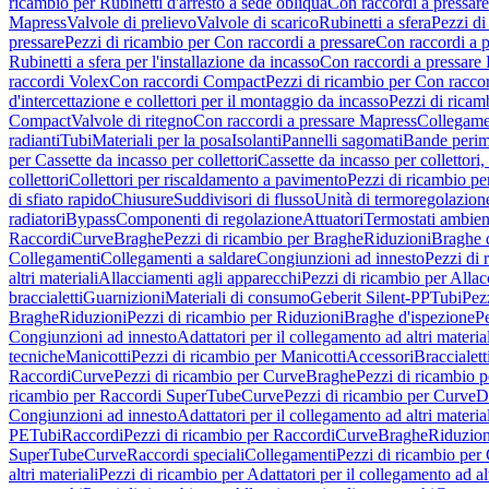
ricambio per Rubinetti d'arresto a sede obliqua
Con raccordi a pressar
Mapress
Valvole di prelievo
Valvole di scarico
Rubinetti a sfera
Pezzi di
pressare
Pezzi di ricambio per Con raccordi a pressare
Con raccordi a 
Rubinetti a sfera per l'installazione da incasso
Con raccordi a pressare
raccordi Volex
Con raccordi Compact
Pezzi di ricambio per Con racc
d'intercettazione e collettori per il montaggio da incasso
Pezzi di ricamb
Compact
Valvole di ritegno
Con raccordi a pressare Mapress
Collegamen
radianti
Tubi
Materiali per la posa
Isolanti
Pannelli sagomati
Bande perim
per Cassette da incasso per collettori
Cassette da incasso per collettori,
collettori
Collettori per riscaldamento a pavimento
Pezzi di ricambio pe
di sfiato rapido
Chiusure
Suddivisori di flusso
Unità di termoregolazion
radiatori
Bypass
Componenti di regolazione
Attuatori
Termostati ambien
Raccordi
Curve
Braghe
Pezzi di ricambio per Braghe
Riduzioni
Braghe 
Collegamenti
Collegamenti a saldare
Congiunzioni ad innesto
Pezzi di 
altri materiali
Allacciamenti agli apparecchi
Pezzi di ricambio per Allac
braccialetti
Guarnizioni
Materiali di consumo
Geberit Silent-PP
Tubi
Pez
Braghe
Riduzioni
Pezzi di ricambio per Riduzioni
Braghe d'ispezione
Pe
Congiunzioni ad innesto
Adattatori per il collegamento ad altri materia
tecniche
Manicotti
Pezzi di ricambio per Manicotti
Accessori
Braccialett
Raccordi
Curve
Pezzi di ricambio per Curve
Braghe
Pezzi di ricambio 
ricambio per Raccordi SuperTube
Curve
Pezzi di ricambio per Curve
D
Congiunzioni ad innesto
Adattatori per il collegamento ad altri materia
PE
Tubi
Raccordi
Pezzi di ricambio per Raccordi
Curve
Braghe
Riduzion
SuperTube
Curve
Raccordi speciali
Collegamenti
Pezzi di ricambio per
altri materiali
Pezzi di ricambio per Adattatori per il collegamento ad alt