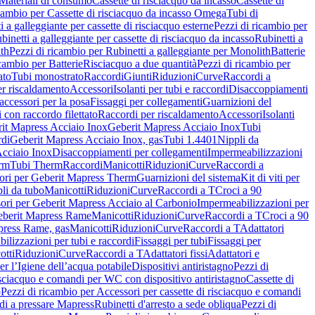
Materiali di consumo
Cassette di risciacquo da incasso
Cassette di
icambio per Cassette di risciacquo da incasso Omega
Tubi di
i a galleggiante per cassette di risciacquo esterne
Pezzi di ricambio per
binetti a galleggiante per cassette di risciacquo da incasso
Rubinetti a
ith
Pezzi di ricambio per Rubinetti a galleggiante per Monolith
Batterie
icambio per Batterie
Risciacquo a due quantità
Pezzi di ricambio per
ato
Tubi monostrato
Raccordi
Giunti
Riduzioni
Curve
Raccordi a
r riscaldamento
Accessori
Isolanti per tubi e raccordi
Disaccoppiamenti
accessori per la posa
Fissaggi per collegamenti
Guarnizioni del
i con raccordo filettato
Raccordi per riscaldamento
Accessori
Isolanti
it Mapress Acciaio Inox
Geberit Mapress Acciaio Inox
Tubi
di
Geberit Mapress Acciaio Inox, gas
Tubi 1.4401
Nippli da
Acciaio Inox
Disaccoppiamenti per collegamenti
Impermeabilizzazioni
rm
Tubi Therm
Raccordi
Manicotti
Riduzioni
Curve
Raccordi a
ori per Geberit Mapress Therm
Guarnizioni del sistema
Kit di viti per
li da tubo
Manicotti
Riduzioni
Curve
Raccordi a T
Croci a 90
ori per Geberit Mapress Acciaio al Carbonio
Impermeabilizzazioni per
berit Mapress Rame
Manicotti
Riduzioni
Curve
Raccordi a T
Croci a 90
press Rame, gas
Manicotti
Riduzioni
Curve
Raccordi a T
Adattatori
ilizzazioni per tubi e raccordi
Fissaggi per tubi
Fissaggi per
otti
Riduzioni
Curve
Raccordi a T
Adattatori fissi
Adattatori e
er l’Igiene dell’acqua potabile
Dispositivi antiristagno
Pezzi di
isciacquo e comandi per WC con dispositivo antiristagno
Cassette di
o
Pezzi di ricambio per Accessori per cassette di risciacquo e comandi
di a pressare Mapress
Rubinetti d'arresto a sede obliqua
Pezzi di