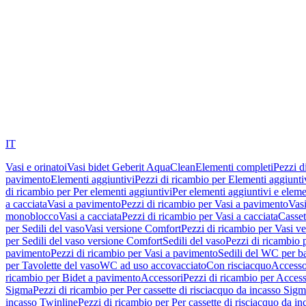
IT
Vasi e orinatoi
Vasi bidet Geberit AquaClean
Elementi completi
Pezzi d
pavimento
Elementi aggiuntivi
Pezzi di ricambio per Elementi aggiunti
di ricambio per Per elementi aggiuntivi
Per elementi aggiuntivi e eleme
a cacciata
Vasi a pavimento
Pezzi di ricambio per Vasi a pavimento
Vasi
monoblocco
Vasi a cacciata
Pezzi di ricambio per Vasi a cacciata
Casset
per Sedili del vaso
Vasi versione Comfort
Pezzi di ricambio per Vasi v
per Sedili del vaso versione Comfort
Sedili del vaso
Pezzi di ricambio p
pavimento
Pezzi di ricambio per Vasi a pavimento
Sedili del WC per b
per Tavolette del vaso
WC ad uso accovacciato
Con risciacquo
Accesso
ricambio per Bidet a pavimento
Accessori
Pezzi di ricambio per Access
Sigma
Pezzi di ricambio per Per cassette di risciacquo da incasso Sig
incasso Twinline
Pezzi di ricambio per Per cassette di risciacquo da i