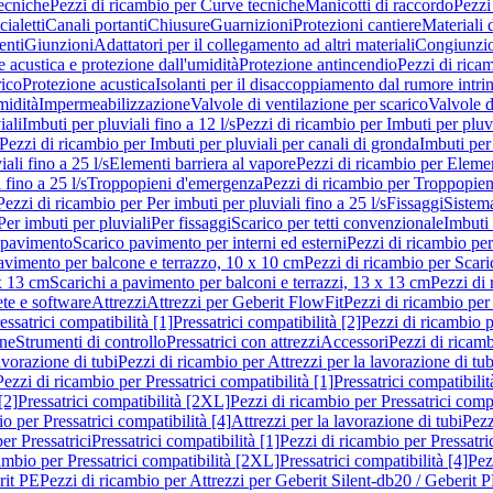
ecniche
Pezzi di ricambio per Curve tecniche
Manicotti di raccordo
Pezzi
ialetti
Canali portanti
Chiusure
Guarnizioni
Protezioni cantiere
Materiali
nti
Giunzioni
Adattatori per il collegamento ad altri materiali
Congiunzio
 acustica e protezione dall'umidità
Protezione antincendio
Pezzi di rica
rico
Protezione acustica
Isolanti per il disaccoppiamento dal rumore intri
midità
Impermeabilizzazione
Valvole di ventilazione per scarico
Valvole d
iali
Imbuti per pluviali fino a 12 l/s
Pezzi di ricambio per Imbuti per pluvi
Pezzi di ricambio per Imbuti per pluviali per canali di gronda
Imbuti per 
ali fino a 25 l/s
Elementi barriera al vapore
Pezzi di ricambio per Elemen
 fino a 25 l/s
Troppopieni d'emergenza
Pezzi di ricambio per Troppopie
Pezzi di ricambio per Per imbuti per pluviali fino a 25 l/s
Fissaggi
Sistem
Per imbuti per pluviali
Per fissaggi
Scarico per tetti convenzionale
Imbuti 
 pavimento
Scarico pavimento per interni ed esterni
Pezzi di ricambio per
pavimento per balcone e terrazzo, 10 x 10 cm
Pezzi di ricambio per Scari
x 13 cm
Scarichi a pavimento per balconi e terrazzi, 13 x 13 cm
Pezzi di 
ete e software
Attrezzi
Attrezzi per Geberit FlowFit
Pezzi di ricambio per
ssatrici compatibilità [1]
Pressatrici compatibilità [2]
Pezzi di ricambio p
one
Strumenti di controllo
Pressatrici con attrezzi
Accessori
Pezzi di ricam
avorazione di tubi
Pezzi di ricambio per Attrezzi per la lavorazione di tub
Pezzi di ricambio per Pressatrici compatibilità [1]
Pressatrici compatibilit
[2]
Pressatrici compatibilità [2XL]
Pezzi di ricambio per Pressatrici comp
o per Pressatrici compatibilità [4]
Attrezzi per la lavorazione di tubi
Pezz
er Pressatrici
Pressatrici compatibilità [1]
Pezzi di ricambio per Pressatric
ambio per Pressatrici compatibilità [2XL]
Pressatrici compatibilità [4]
Pez
rit PE
Pezzi di ricambio per Attrezzi per Geberit Silent-db20 / Geberit 