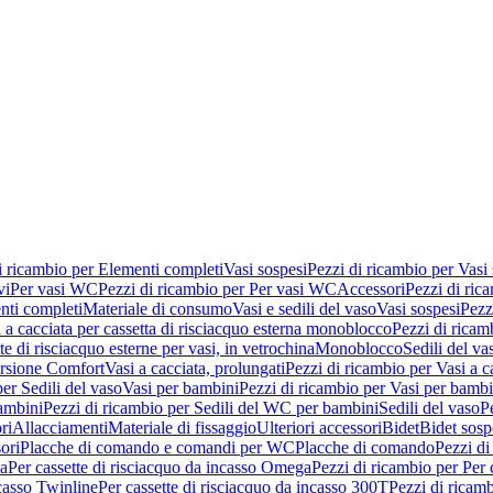
i ricambio per Elementi completi
Vasi sospesi
Pezzi di ricambio per Vasi
vi
Per vasi WC
Pezzi di ricambio per Per vasi WC
Accessori
Pezzi di ric
nti completi
Materiale di consumo
Vasi e sedili del vaso
Vasi sospesi
Pezz
 a cacciata per cassetta di risciacquo esterna monoblocco
Pezzi di ricamb
te di risciacquo esterne per vasi, in vetrochina
Monoblocco
Sedili del va
ersione Comfort
Vasi a cacciata, prolungati
Pezzi di ricambio per Vasi a c
er Sedili del vaso
Vasi per bambini
Pezzi di ricambio per Vasi per bambi
ambini
Pezzi di ricambio per Sedili del WC per bambini
Sedili del vaso
P
ri
Allacciamenti
Materiale di fissaggio
Ulteriori accessori
Bidet
Bidet sosp
ori
Placche di comando e comandi per WC
Placche di comando
Pezzi di
ma
Per cassette di risciacquo da incasso Omega
Pezzi di ricambio per Per
ncasso Twinline
Per cassette di risciacquo da incasso 300T
Pezzi di ricamb