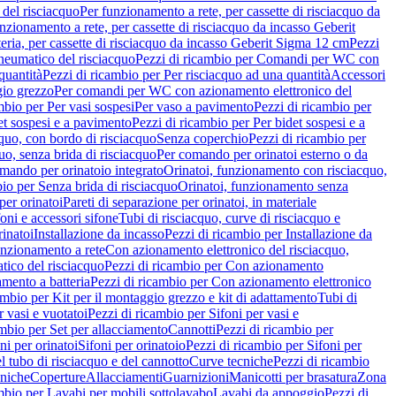
del risciacquo
Per funzionamento a rete, per cassette di risciacquo da
nzionamento a rete, per cassette di risciacquo da incasso Geberit
eria, per cassette di risciacquo da incasso Geberit Sigma 12 cm
Pezzi
umatico del risciacquo
Pezzi di ricambio per Comandi per WC con
quantità
Pezzi di ricambio per Per risciacquo ad una quantità
Accessori
gio grezzo
Per comandi per WC con azionamento elettronico del
mbio per Per vasi sospesi
Per vaso a pavimento
Pezzi di ricambio per
et sospesi e a pavimento
Pezzi di ricambio per Per bidet sospesi e a
quo, con bordo di risciacquo
Senza coperchio
Pezzi di ricambio per
uo, senza brida di risciacquo
Per comando per orinatoi esterno o da
mando per orinatoio integrato
Orinatoi, funzionamento con risciacquo,
bio per Senza brida di risciacquo
Orinatoi, funzionamento senza
per orinatoi
Pareti di separazione per orinatoi, in materiale
foni e accessori sifone
Tubi di risciacquo, curve di risciacquo e
inatoi
Installazione da incasso
Pezzi di ricambio per Installazione da
unzionamento a rete
Con azionamento elettronico del risciacquo,
ico del risciacquo
Pezzi di ricambio per Con azionamento
mento a batteria
Pezzi di ricambio per Con azionamento elettronico
ambio per Kit per il montaggio grezzo e kit di adattamento
Tubi di
r vasi e vuotatoi
Pezzi di ricambio per Sifoni per vasi e
ambio per Set per allacciamento
Cannotti
Pezzi di ricambio per
ni per orinatoi
Sifoni per orinatoio
Pezzi di ricambio per Sifoni per
l tubo di risciacquo e del cannotto
Curve tecniche
Pezzi di ricambio
cniche
Coperture
Allacciamenti
Guarnizioni
Manicotti per brasatura
Zona
mbio per Lavabi per mobili sottolavabo
Lavabi da appoggio
Pezzi di