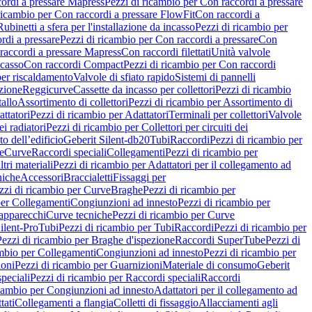
ordi a pressare Mapress
Pezzi di ricambio per Con raccordi a pressare
ricambio per Con raccordi a pressare FlowFit
Con raccordi a
Rubinetti a sfera per l'installazione da incasso
Pezzi di ricambio per
rdi a pressare
Pezzi di ricambio per Con raccordi a pressare
Con
raccordi a pressare Mapress
Con raccordi filettati
Unità valvole
ncasso
Con raccordi Compact
Pezzi di ricambio per Con raccordi
per riscaldamento
Valvole di sfiato rapido
Sistemi di pannelli
azione
Reggicurve
Cassette da incasso per collettori
Pezzi di ricambio
tallo
Assortimento di collettori
Pezzi di ricambio per Assortimento di
ttatori
Pezzi di ricambio per Adattatori
Terminali per collettori
Valvole
ei radiatori
Pezzi di ricambio per Collettori per circuiti dei
o dell’edificio
Geberit Silent-db20
Tubi
Raccordi
Pezzi di ricambio per
e
Curve
Raccordi speciali
Collegamenti
Pezzi di ricambio per
tri materiali
Pezzi di ricambio per Adattatori per il collegamento ad
niche
Accessori
Braccialetti
Fissaggi per
zzi di ricambio per Curve
Braghe
Pezzi di ricambio per
per Collegamenti
Congiunzioni ad innesto
Pezzi di ricambio per
 apparecchi
Curve tecniche
Pezzi di ricambio per Curve
ilent-Pro
Tubi
Pezzi di ricambio per Tubi
Raccordi
Pezzi di ricambio per
Pezzi di ricambio per Braghe d'ispezione
Raccordi SuperTube
Pezzi di
ambio per Collegamenti
Congiunzioni ad innesto
Pezzi di ricambio per
ioni
Pezzi di ricambio per Guarnizioni
Materiale di consumo
Geberit
peciali
Pezzi di ricambio per Raccordi speciali
Raccordi
icambio per Congiunzioni ad innesto
Adattatori per il collegamento ad
tati
Collegamenti a flangia
Colletti di fissaggio
Allacciamenti agli