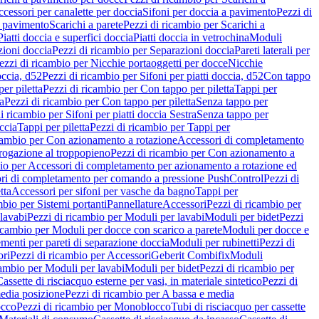
cessori per canalette per doccia
Sifoni per doccia a pavimento
Pezzi di
a pavimento
Scarichi a parete
Pezzi di ricambio per Scarichi a
iatti doccia e superfici doccia
Piatti doccia in vetrochina
Moduli
zioni doccia
Pezzi di ricambio per Separazioni doccia
Pareti laterali per
ezzi di ricambio per Nicchie portaoggetti per docce
Nicchie
occia, d52
Pezzi di ricambio per Sifoni per piatti doccia, d52
Con tappo
er piletta
Pezzi di ricambio per Con tappo per piletta
Tappi per
a
Pezzi di ricambio per Con tappo per piletta
Senza tappo per
i ricambio per Sifoni per piatti doccia Sestra
Senza tappo per
ccia
Tappi per piletta
Pezzi di ricambio per Tappi per
icambio per Con azionamento a rotazione
Accessori di completamento
rogazione al troppopieno
Pezzi di ricambio per Con azionamento a
bio per Accessori di completamento per azionamento a rotazione ed
ri di completamento per comando a pressione PushControl
Pezzi di
tta
Accessori per sifoni per vasche da bagno
Tappi per
mbio per Sistemi portanti
Pannellature
Accessori
Pezzi di ricambio per
lavabi
Pezzi di ricambio per Moduli per lavabi
Moduli per bidet
Pezzi
icambio per Moduli per docce con scarico a parete
Moduli per docce e
menti per pareti di separazione doccia
Moduli per rubinetti
Pezzi di
ori
Pezzi di ricambio per Accessori
Geberit Combifix
Moduli
cambio per Moduli per lavabi
Moduli per bidet
Pezzi di ricambio per
assette di risciacquo esterne per vasi, in materiale sintetico
Pezzi di
edia posizione
Pezzi di ricambio per A bassa e media
cco
Pezzi di ricambio per Monoblocco
Tubi di risciacquo per cassette