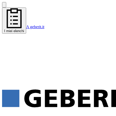
A geberit.it
I miei elenchi