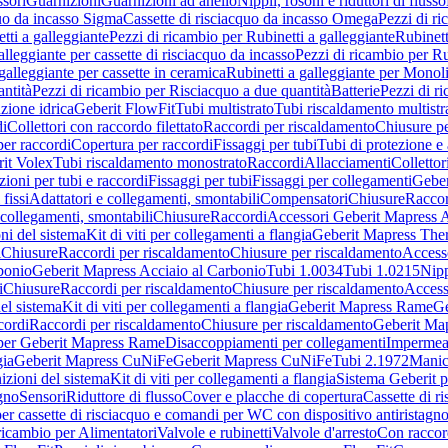
sori
Guarnizioni
Guarnizioni ad anello
Nippli, rosoni e riduttori di flusso
quo da incasso Sigma
Cassette di risciacquo da incasso Omega
Pezzi di r
tti a galleggiante
Pezzi di ricambio per Rubinetti a galleggiante
Rubinett
alleggiante per cassette di risciacquo da incasso
Pezzi di ricambio per Ru
galleggiante per cassette in ceramica
Rubinetti a galleggiante per Monol
ntità
Pezzi di ricambio per Risciacquo a due quantità
Batterie
Pezzi di r
ione idrica
Geberit FlowFit
Tubi multistrato
Tubi riscaldamento multistr
i
Collettori con raccordo filettato
Raccordi per riscaldamento
Chiusure pe
per raccordi
Copertura per raccordi
Fissaggi per tubi
Tubi di protezione e 
it Volex
Tubi riscaldamento monostrato
Raccordi
Allacciamenti
Collettor
ioni per tubi e raccordi
Fissaggi per tubi
Fissaggi per collegamenti
Geber
 fissi
Adattatori e collegamenti, smontabili
Compensatori
Chiusure
Raccor
 collegamenti, smontabili
Chiusure
Raccordi
Accessori Geberit Mapress 
ni del sistema
Kit di viti per collegamenti a flangia
Geberit Mapress The
i
Chiusure
Raccordi per riscaldamento
Chiusure per riscaldamento
Access
bonio
Geberit Mapress Acciaio al Carbonio
Tubi 1.0034
Tubi 1.0215
Nipp
i
Chiusure
Raccordi per riscaldamento
Chiusure per riscaldamento
Access
el sistema
Kit di viti per collegamenti a flangia
Geberit Mapress Rame
Ge
cordi
Raccordi per riscaldamento
Chiusure per riscaldamento
Geberit Ma
per Geberit Mapress Rame
Disaccoppiamenti per collegamenti
Impermeab
gia
Geberit Mapress CuNiFe
Geberit Mapress CuNiFe
Tubi 2.1972
Manic
izioni del sistema
Kit di viti per collegamenti a flangia
Sistema Geberit p
agno
Sensori
Riduttore di flusso
Cover e placche di copertura
Cassette di r
er cassette di risciacquo e comandi per WC con dispositivo antiristagn
ricambio per Alimentatori
Valvole e rubinetti
Valvole d'arresto
Con raccor