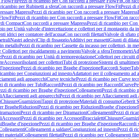
e FlowFit
Pezzi di ricambio per Con raccordi a pressare FlowFit
Con racc
 ricambio per Rubinetti a sfera
Con raccordi a pressare FlowFit
Pezzi di 
pressare Mapress
Pezzi di ricambio per Con raccordi a pressare Mapress
 FlowFit
Pezzi di ricambio per Con raccordi a pressare FlowFit
Con racco
ordi Compact
Con raccordi a pressare Mapress
Pezzi di ricambio per Con 
io per Unità valvole d'intercettazione e collettori per il montaggio da i
ti idrici per contatore dell'acqua
Con raccordi filettati
Valvole di sfiato 
etrali
Nastri adesivi
Clip di fissaggio
Additivi per massetti
Giunti di dilat
 in metallo
Pezzi di ricambio per Cassette da incasso per collettori, in me
r Collettori per riscaldamento a pavimento
Valvole a sfera
Termometri
Ada
e
Pezzi di ricambio per Unità di termoregolazione
Collettori per circuiti d
te
Accessori
Isolanti per collettori
Tubi di protezione
Sistemi di smaltiment
d'ispezione
Pezzi di ricambio per Braghe d'ispezione
Raccordi SuperTub
ricambio per Congiunzioni ad innesto
Adattatori per il collegamento ad al
ciamenti agli apparecchi
Curve tecniche
Pezzi di ricambio per Curve tec
zi di ricambio per Tubi
Raccordi
Pezzi di ricambio per Raccordi
Curve
Pe
zzi di ricambio per Braghe d'ispezione
Collegamenti
Pezzi di ricambio 
li
Allacciamenti agli apparecchi
Pezzi di ricambio per Allacciamenti agli
i
Chiusure
Guarnizioni
Tappi di protezione
Materiali di consumo
Geberit S
per Braghe
Riduzioni
Pezzi di ricambio per Riduzioni
Braghe d'ispezione
iramazioni
Pezzi di ricambio per Diramazioni
Collegamenti
Pezzi di ric
li
Accessori
Pezzi di ricambio per Accessori
Braccialetti
Chiusure
Guarniz
i
Braghe d'ispezione
Pezzi di ricambio per Braghe d'ispezione
Raccordi s
 Collegamenti
Collegamenti a saldare
Congiunzioni ad innesto
Pezzi di r
ri materiali
Collegamenti filettati
Pezzi di ricambio per Collegamenti filet