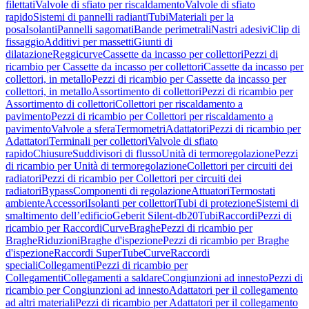
filettati
Valvole di sfiato per riscaldamento
Valvole di sfiato
rapido
Sistemi di pannelli radianti
Tubi
Materiali per la
posa
Isolanti
Pannelli sagomati
Bande perimetrali
Nastri adesivi
Clip di
fissaggio
Additivi per massetti
Giunti di
dilatazione
Reggicurve
Cassette da incasso per collettori
Pezzi di
ricambio per Cassette da incasso per collettori
Cassette da incasso per
collettori, in metallo
Pezzi di ricambio per Cassette da incasso per
collettori, in metallo
Assortimento di collettori
Pezzi di ricambio per
Assortimento di collettori
Collettori per riscaldamento a
pavimento
Pezzi di ricambio per Collettori per riscaldamento a
pavimento
Valvole a sfera
Termometri
Adattatori
Pezzi di ricambio per
Adattatori
Terminali per collettori
Valvole di sfiato
rapido
Chiusure
Suddivisori di flusso
Unità di termoregolazione
Pezzi
di ricambio per Unità di termoregolazione
Collettori per circuiti dei
radiatori
Pezzi di ricambio per Collettori per circuiti dei
radiatori
Bypass
Componenti di regolazione
Attuatori
Termostati
ambiente
Accessori
Isolanti per collettori
Tubi di protezione
Sistemi di
smaltimento dell’edificio
Geberit Silent-db20
Tubi
Raccordi
Pezzi di
ricambio per Raccordi
Curve
Braghe
Pezzi di ricambio per
Braghe
Riduzioni
Braghe d'ispezione
Pezzi di ricambio per Braghe
d'ispezione
Raccordi SuperTube
Curve
Raccordi
speciali
Collegamenti
Pezzi di ricambio per
Collegamenti
Collegamenti a saldare
Congiunzioni ad innesto
Pezzi di
ricambio per Congiunzioni ad innesto
Adattatori per il collegamento
ad altri materiali
Pezzi di ricambio per Adattatori per il collegamento