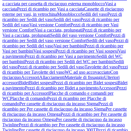
a cacciata per cassetta di risciacquo esterna monoblocco
Vasi a
cacciata
Pezzi di ricambio per Vasi a cacciata
Cassette di risciacquo
esterne per vasi, in vetrochina
Monoblocco
Sedili del vaso
Pezzi di
ricambio per Sedili del vaso
Sedili del vaso
Pezzi di ricambio per
Sedili del vaso
Vasi versione Comfort
Pezzi di ricambio per Vasi
versione Comfort
Vasi a cacciata, prolungati
Pezzi di ricambio per
Vasi a cacciata, prolungati
Sedili del vaso versione Comfort
Pezzi di
ricambio per Sedili del vaso versione Comfort
Sedili del vaso
Pezzi di
ricambio per Sedili del vaso
Vasi per bambini
Pezzi di ricambio per
Vasi per bambini
Vasi sospesi
Pezzi di ricambio per Vasi sospesi
Vasi
a pavimento
Pezzi di ricambio per Vasi a pavimento
Sedili del WC
per bambini
Pezzi di ricambio per Sedili del WC per bambini
Sedili
del vaso
Pezzi di ricambio per Sedili del vaso
Tavolette del vaso
Pezzi
di ricambio per Tavolette del vaso
WC ad uso accovacciato
Con
risciacquo
Accessori
Allacciamenti
Materiale di fissaggio
Ulteriori
accessori
Bidet
Bidet sospesi
Pezzi di ricambio per Bidet sospesi
Bidet
a pavimento
Pezzi di ricambio per Bidet a pavimento
Accessori
Pezzi
di ricambio per Accessori
Placche di comando e comandi per
WC
Placche di comando
Pezzi di ricambio per Placche di
comando
Per cassette di risciacquo da incasso Sigma
Pezzi di
ricambio per Per cassette di risciacquo da incasso Sigma
Per cassette
di risciacquo da incasso Omega
Pezzi di ricambio per Per cassette di
risciacquo da incasso Omega
Per cassette di risciacquo da incasso
Twinline
Pezzi di ricambio per Per cassette di risciacquo da incasso
Twinline
Per cassette di risciacquo da incasso 300T
Pezzi di ricambio