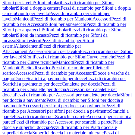
Sifoni per lavelli
Sifoni tubolari
Pezzi di ricambio per Sifoni
tubolari
Sifoni a doppia camera
Pezzi di ricambio per Sifoni a doppia
camera
Giunti per lavello
Pezzi di ricambio per Giunti per
lavello
Manicotti
Pezzi di ricambio per Manicotti
Accessori
Pezzi di
ricambio per Accessori
Sifoni per apparecchi
Pezzi di ricambio per
Sifoni per apparecchi
Sifoni tubolari
Pezzi di ricambio per Sifoni
tubolari
Sifoni da incasso
Pezzi di ricambio per Sifoni da
incasso
Sifoni esterni
Pezzi di ricambio per Sifoni
esterni
Allacciamenti
Pezzi di ricambio per
Allacciamenti
Accessori
Sifoni per lavatoi
Pezzi di ricambio per Sifoni
per lavatoi
Sifoni
Pezzi di ricambio per Sifoni
Curve tecniche
Pezzi di
ricambio per Curve tecniche
Manicotti
Pezzi di ricambio per
Manicotti
Pilette di scarico
Pezzi di ricambio per Pilette di
scarico
Accessori
Pezzi di ricambio per Accessori
Docce e vasche da
bagno
Docce
Scarichi a pavimento per docce
Pezzi di ricambio per
Scarichi a pavimento per docce
Canalette per doccia
Pezzi di
ricambio per Canalette per doccia
Accessori per canalette per
doccia
Pezzi di ricambio per Accessori per canalette per doccia
Sifoni
per doccia a pavimento
Pezzi di ricambio per Sifoni per doccia a
pavimento
Accessori per sifoni per doccia a pavimento
Pezzi di
ricambio per Accessori per sifoni per doccia a pavimento
Scarichi a
parete
Pezzi di ricambio per Scarichi a parete
Accessori per scarichi a
parete
Pezzi di ricambio per Accessori per scarichi a parete
Piatti
doccia e superfici doccia
Pezzi di ricambio per Piatti doccia e
superfici doccia
Superfici doccia in materiale minerale
Pezzi di