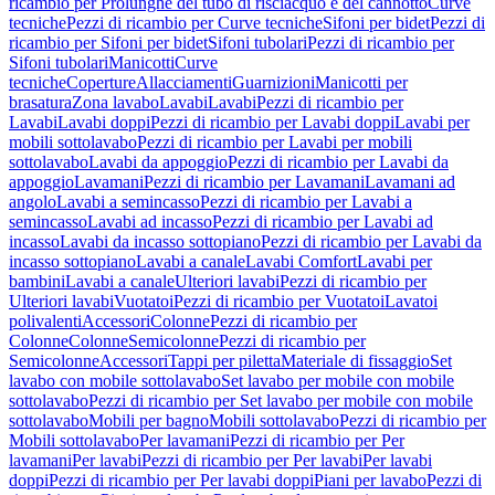
ricambio per Prolunghe del tubo di risciacquo e del cannotto
Curve
tecniche
Pezzi di ricambio per Curve tecniche
Sifoni per bidet
Pezzi di
ricambio per Sifoni per bidet
Sifoni tubolari
Pezzi di ricambio per
Sifoni tubolari
Manicotti
Curve
tecniche
Coperture
Allacciamenti
Guarnizioni
Manicotti per
brasatura
Zona lavabo
Lavabi
Lavabi
Pezzi di ricambio per
Lavabi
Lavabi doppi
Pezzi di ricambio per Lavabi doppi
Lavabi per
mobili sottolavabo
Pezzi di ricambio per Lavabi per mobili
sottolavabo
Lavabi da appoggio
Pezzi di ricambio per Lavabi da
appoggio
Lavamani
Pezzi di ricambio per Lavamani
Lavamani ad
angolo
Lavabi a semincasso
Pezzi di ricambio per Lavabi a
semincasso
Lavabi ad incasso
Pezzi di ricambio per Lavabi ad
incasso
Lavabi da incasso sottopiano
Pezzi di ricambio per Lavabi da
incasso sottopiano
Lavabi a canale
Lavabi Comfort
Lavabi per
bambini
Lavabi a canale
Ulteriori lavabi
Pezzi di ricambio per
Ulteriori lavabi
Vuotatoi
Pezzi di ricambio per Vuotatoi
Lavatoi
polivalenti
Accessori
Colonne
Pezzi di ricambio per
Colonne
Colonne
Semicolonne
Pezzi di ricambio per
Semicolonne
Accessori
Tappi per piletta
Materiale di fissaggio
Set
lavabo con mobile sottolavabo
Set lavabo per mobile con mobile
sottolavabo
Pezzi di ricambio per Set lavabo per mobile con mobile
sottolavabo
Mobili per bagno
Mobili sottolavabo
Pezzi di ricambio per
Mobili sottolavabo
Per lavamani
Pezzi di ricambio per Per
lavamani
Per lavabi
Pezzi di ricambio per Per lavabi
Per lavabi
doppi
Pezzi di ricambio per Per lavabi doppi
Piani per lavabo
Pezzi di