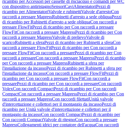
ricambio per Accessori per cassette di risciacquo e comandi per WC
con dispositivo antiristagno
Sensori
Cavi
Alimentatori
Pezzi di
ricambio per Alimentatori
Valvole e rubinetti
Valvole d'arresto
Con
raccordi a pressare Mapress
Rubinetti d'arresto a sede obliqua
Pezzi
di ricambio per Rubinetti d'arresto a sede obliqua
Con raccordi a
pressare FlowFit
Pezzi di ricambio per Con raccordi a pressare
FlowFit
Con raccordi a pressare Mapress
Pezzi di ricambio per Con
raccordi a pressare Mapress
Valvole di prelievo
Valvole di
scarico
Rubinetti a sfera
Pezzi di ricambio per Rubinetti a sfera
Con
raccordi a pressare FlowFit
Pezzi di ricambio per Con raccordi a
pressare FlowFit
Con raccordi a pressare
Pezzi di ricambio per Con
raccordi a pressare
Con raccordi a pressare Mapress
Pezzi di ricambio
per Con raccordi a pressare Mapress
Rubinetti a sfera per
l'installazione da incasso
Pezzi di ricambio per Rubinetti a sfera per
l'installazione da incasso
Con raccordi a pressare FlowFit
Pezzi di
ricambio per Con raccordi a pressare FlowFit
Con raccordi a
pressare
Pezzi di ricambio per Con raccordi a pressare
Con raccordi
Volex
Con raccordi Compact
Pezzi di ricambio per Con raccordi
Compact
Con raccordi a pressare Mapress
Pezzi di ricambio per Con
raccordi a pressare Mapress
Con raccordi filettati
Unità valvole
d'intercettazione e collettori per il montaggio da incasso
Pezzi di
ricambio per Unità valvole d'intercettazione e collettori per il
montaggio da incasso
Con raccordi Compact
Pezzi di ricambio per
Con raccordi Compact
Valvole di ritegno
Con raccordi a pressare
Mapress
Collegamenti idrici per contatore dell'acqua
Con raccordi