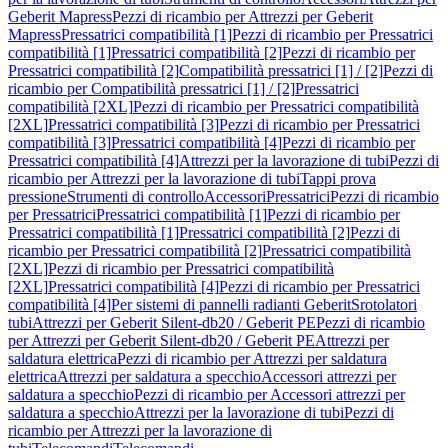
Geberit Mapress
Pezzi di ricambio per Attrezzi per Geberit
Mapress
Pressatrici compatibilità [1]
Pezzi di ricambio per Pressatrici
compatibilità [1]
Pressatrici compatibilità [2]
Pezzi di ricambio per
Pressatrici compatibilità [2]
Compatibilità pressatrici [1] / [2]
Pezzi di
ricambio per Compatibilità pressatrici [1] / [2]
Pressatrici
compatibilità [2XL]
Pezzi di ricambio per Pressatrici compatibilità
[2XL]
Pressatrici compatibilità [3]
Pezzi di ricambio per Pressatrici
compatibilità [3]
Pressatrici compatibilità [4]
Pezzi di ricambio per
Pressatrici compatibilità [4]
Attrezzi per la lavorazione di tubi
Pezzi di
ricambio per Attrezzi per la lavorazione di tubi
Tappi prova
pressione
Strumenti di controllo
Accessori
Pressatrici
Pezzi di ricambio
per Pressatrici
Pressatrici compatibilità [1]
Pezzi di ricambio per
Pressatrici compatibilità [1]
Pressatrici compatibilità [2]
Pezzi di
ricambio per Pressatrici compatibilità [2]
Pressatrici compatibilità
[2XL]
Pezzi di ricambio per Pressatrici compatibilità
[2XL]
Pressatrici compatibilità [4]
Pezzi di ricambio per Pressatrici
compatibilità [4]
Per sistemi di pannelli radianti Geberit
Srotolatori
tubi
Attrezzi per Geberit Silent-db20 / Geberit PE
Pezzi di ricambio
per Attrezzi per Geberit Silent-db20 / Geberit PE
Attrezzi per
saldatura elettrica
Pezzi di ricambio per Attrezzi per saldatura
elettrica
Attrezzi per saldatura a specchio
Accessori attrezzi per
saldatura a specchio
Pezzi di ricambio per Accessori attrezzi per
saldatura a specchio
Attrezzi per la lavorazione di tubi
Pezzi di
ricambio per Attrezzi per la lavorazione di