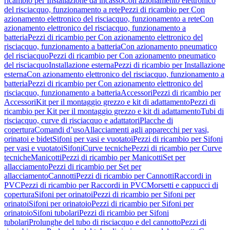
ricambio per Installazione da incasso
Con azionamento elettronico
del risciacquo, funzionamento a rete
Pezzi di ricambio per Con
azionamento elettronico del risciacquo, funzionamento a rete
Con
azionamento elettronico del risciacquo, funzionamento a
batteria
Pezzi di ricambio per Con azionamento elettronico del
risciacquo, funzionamento a batteria
Con azionamento pneumatico
del risciacquo
Pezzi di ricambio per Con azionamento pneumatico
del risciacquo
Installazione esterna
Pezzi di ricambio per Installazione
esterna
Con azionamento elettronico del risciacquo, funzionamento a
batteria
Pezzi di ricambio per Con azionamento elettronico del
risciacquo, funzionamento a batteria
Accessori
Pezzi di ricambio per
Accessori
Kit per il montaggio grezzo e kit di adattamento
Pezzi di
ricambio per Kit per il montaggio grezzo e kit di adattamento
Tubi di
risciacquo, curve di risciacquo e adattatori
Placche di
copertura
Comandi d’uso
Allacciamenti agli apparecchi per vasi,
orinatoi e bidet
Sifoni per vasi e vuotatoi
Pezzi di ricambio per Sifoni
per vasi e vuotatoi
Sifoni
Curve tecniche
Pezzi di ricambio per Curve
tecniche
Manicotti
Pezzi di ricambio per Manicotti
Set per
allacciamento
Pezzi di ricambio per Set per
allacciamento
Cannotti
Pezzi di ricambio per Cannotti
Raccordi in
PVC
Pezzi di ricambio per Raccordi in PVC
Morsetti e cappucci di
copertura
Sifoni per orinatoi
Pezzi di ricambio per Sifoni per
orinatoi
Sifoni per orinatoio
Pezzi di ricambio per Sifoni per
orinatoio
Sifoni tubolari
Pezzi di ricambio per Sifoni
tubolari
Prolunghe del tubo di risciacquo e del cannotto
Pezzi di