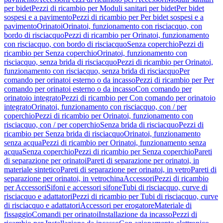
per bidet
Pezzi di ricambio per Moduli sanitari per bidet
Per bidet
sospesi e a pavimento
Pezzi di ricambio per Per bidet sospesi e a
pavimento
Orinatoi
Orinatoi, funzionamento con risciacquo, con
bordo di risciacquo
Pezzi di ricambio per Orinatoi, funzionamento
con risciacquo, con bordo di risciacquo
Senza coperchio
Pezzi di
ricambio per Senza coperchio
Orinatoi, funzionamento con
risciacquo, senza brida di risciacquo
Pezzi di ricambio per Orinatoi,
funzionamento con risciacquo, senza brida di risciacquo
Per
comando per orinatoi esterno o da incasso
Pezzi di ricambio per Per
comando per orinatoi esterno o da incasso
Con comando per
orinatoio integrato
Pezzi di ricambio per Con comando per orinatoio
integrato
Orinatoi, funzionamento con risciacquo, con / per
coperchio
Pezzi di ricambio per Orinatoi, funzionamento con
risciacquo, con / per coperchio
Senza brida di risciacquo
Pezzi di
ricambio per Senza brida di risciacquo
Orinatoi, funzionamento
senza acqua
Pezzi di ricambio per Orinatoi, funzionamento senza
acqua
Senza coperchio
Pezzi di ricambio per Senza coperchio
Pareti
di separazione per orinatoi
Pareti di separazione per orinatoi, in
materiale sintetico
Pareti di separazione per orinatoi, in vetro
Pareti di
separazione per orinatoi, in vetrochina
Accessori
Pezzi di ricambio
per Accessori
Sifoni e accessori sifone
Tubi di risciacquo, curve di
risciacquo e adattatori
Pezzi di ricambio per Tubi di risciacquo, curve
di risciacquo e adattatori
Accessori per erogatore
Materiale di
fissaggio
Comandi per orinatoi
Installazione da incasso
Pezzi di