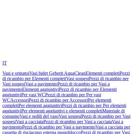
IT
Vasi e orinatoi
Vasi bidet Geberit AquaClean
Elementi completi
Pezzi
di ricambio per Elementi completi
Vasi sospesi
Pezzi di ricambio per
Vasi sospesi
Vasi a pavimento
Pezzi di ricambio per Vasi a
pavimento
Elementi aggiuntivi
Pezzi di ricambio per Elementi
aggiuntivi
Per vasi WC
Pezzi di ricambio per Per vasi
WC
Accessori
Pezzi di ricambio per Accessori
Per elementi
completi
Per elementi aggiuntivi
Pezzi di ricambio per Per elementi
aggiuntivi
Per elementi aggiuntivi e elementi completi
Materiale di
consumo
Vasi e sedili del vaso
Vasi sospesi
Pezzi di ricambio per Vasi
sospesi
Vasi a cacciata
Pezzi di ricambio per Vasi a cacciata
Vasi a
pavimento
Pezzi di ricambio per Vasi a pavimento
Vasi a cacciata per
cassetta di risciacquo esterna monoblocco
Pezzi di ricambio per Vasi