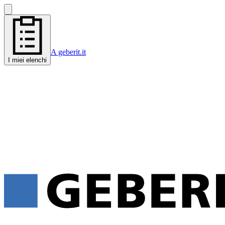
A geberit.it
I miei elenchi