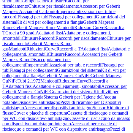
smontabili
Compensatori
Chiusure
Raccordi per
riscaldamento
Chiusure per riscaldamento
Accessori per Geberit
Mapress Acciaio al Carbonio
Impermeabilizzazioni per tubi e
raccordi
Fissaggi per tubi
Fissaggi per collegamenti
Guarnizioni del
sistema
Kit di viti per collegamenti a flangia
Geberit Mapress
Rame
Geberit Mapress Rame
Manicotti
Riduzioni
Curve
Raccordi a
T
Croci a 90 gradi
Adattatori fissi
Adattatori e collegamenti,
smontabili
Chiusure
Raccordi
Raccordi per riscaldamento
Chiusure per
riscaldamento
Geberit Mapress Rame,
gas
Manicotti
Riduzioni
Curve
Raccordi a T
Adattatori fissi
Adattatori e
collegamenti, smontabili
Chiusure
Raccordi
Accessori per Geberit
Mapress Rame
Disaccoppiamenti per
collegamenti
Impermeabilizzazioni per tubi e raccordi
Fissaggi per
tubi
Fissaggi per collegamenti
Guarnizioni del sistema
Kit di viti per
collegamenti a flangia
Geberit Mapress CuNiFe
Geberit Mapress
CuNiFe
Tubi 2.1972
Manicotti
Riduzioni
Curve
Raccordi a
T
Adattatori fissi
Adattatori e collegamenti, smontabili
Accessori per
Geberit Mapress CuNiFe
Guarnizioni del sistema
Kit di viti per
collegamenti a flangia
Sistema Geberit per l’Igiene dell’acqua
potabile
Dispositivi antiristagno
Pezzi di ricambio per Dispositivi
antiristagno
Accessori per dispositivi antiristagno
Sensori
Riduttore di
flusso
Cover e placche di copertura
Cassette di risciacquo e comandi
per WC con dispositivo antiristagno
Cassette di risciacquo da incasso
con dispositivo antiristagno integrato
Accessori per cassette di
risciacquo e comandi per WC con dispositivo antiristagno
Pezzi di