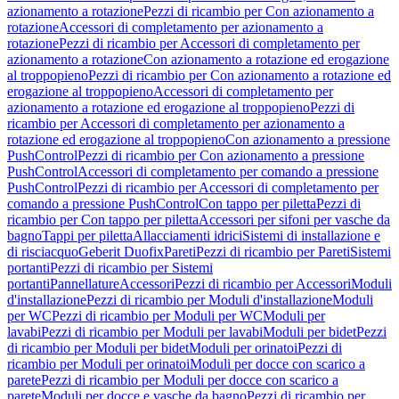
azionamento a rotazione
Pezzi di ricambio per Con azionamento a
rotazione
Accessori di completamento per azionamento a
rotazione
Pezzi di ricambio per Accessori di completamento per
azionamento a rotazione
Con azionamento a rotazione ed erogazione
al troppopieno
Pezzi di ricambio per Con azionamento a rotazione ed
erogazione al troppopieno
Accessori di completamento per
azionamento a rotazione ed erogazione al troppopieno
Pezzi di
ricambio per Accessori di completamento per azionamento a
rotazione ed erogazione al troppopieno
Con azionamento a pressione
PushControl
Pezzi di ricambio per Con azionamento a pressione
PushControl
Accessori di completamento per comando a pressione
PushControl
Pezzi di ricambio per Accessori di completamento per
comando a pressione PushControl
Con tappo per piletta
Pezzi di
ricambio per Con tappo per piletta
Accessori per sifoni per vasche da
bagno
Tappi per piletta
Allacciamenti idrici
Sistemi di installazione e
di risciacquo
Geberit Duofix
Pareti
Pezzi di ricambio per Pareti
Sistemi
portanti
Pezzi di ricambio per Sistemi
portanti
Pannellature
Accessori
Pezzi di ricambio per Accessori
Moduli
d'installazione
Pezzi di ricambio per Moduli d'installazione
Moduli
per WC
Pezzi di ricambio per Moduli per WC
Moduli per
lavabi
Pezzi di ricambio per Moduli per lavabi
Moduli per bidet
Pezzi
di ricambio per Moduli per bidet
Moduli per orinatoi
Pezzi di
ricambio per Moduli per orinatoi
Moduli per docce con scarico a
parete
Pezzi di ricambio per Moduli per docce con scarico a
parete
Moduli per docce e vasche da bagno
Pezzi di ricambio per