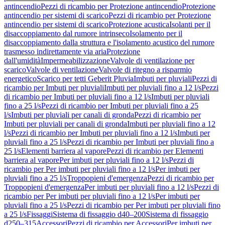
antincendio
Pezzi di ricambio per Protezione antincendio
Protezione
antincendio per sistemi di scarico
Pezzi di ricambio per Protezione
antincendio per sistemi di scarico
Protezione acustica
Isolanti per il
disaccoppiamento dal rumore intrinseco
Isolamento per il
disaccoppiamento dalla struttura e l'isolamento acustico del rumore
trasmesso indirettamente via aria
Protezione
dall'umidità
Impermeabilizzazione
Valvole di ventilazione per
scarico
Valvole di ventilazione
Valvole di ritegno a risparmio
energetico
Scarico per tetti Geberit Pluvia
Imbuti per pluviali
Pezzi di
ricambio per Imbuti per pluviali
Imbuti per pluviali fino a 12 l/s
Pezzi
di ricambio per Imbuti per pluviali fino a 12 l/s
Imbuti per pluviali
fino a 25 l/s
Pezzi di ricambio per Imbuti per pluviali fino a 25
l/s
Imbuti per pluviali per canali di gronda
Pezzi di ricambio per
Imbuti per pluviali per canali di gronda
Imbuti per pluviali fino a 12
l/s
Pezzi di ricambio per Imbuti per pluviali fino a 12 l/s
Imbuti per
pluviali fino a 25 l/s
Pezzi di ricambio per Imbuti per pluviali fino a
25 l/s
Elementi barriera al vapore
Pezzi di ricambio per Elementi
barriera al vapore
Per imbuti per pluviali fino a 12 l/s
Pezzi di
ricambio per Per imbuti per pluviali fino a 12 l/s
Per imbuti per
pluviali fino a 25 l/s
Troppopieni d'emergenza
Pezzi di ricambio per
Troppopieni d'emergenza
Per imbuti per pluviali fino a 12 l/s
Pezzi di
ricambio per Per imbuti per pluviali fino a 12 l/s
Per imbuti per
pluviali fino a 25 l/s
Pezzi di ricambio per Per imbuti per pluviali fino
a 25 l/s
Fissaggi
Sistema di fissaggio d40–200
Sistema di fissaggio
d250–315
Accessori
Pezzi di ricambio per Accessori
Per imbuti per