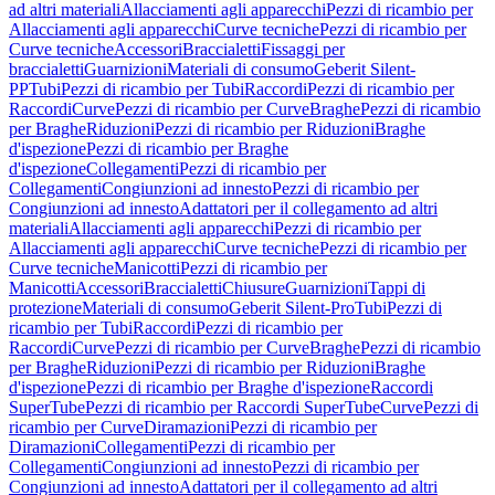
ad altri materiali
Allacciamenti agli apparecchi
Pezzi di ricambio per
Allacciamenti agli apparecchi
Curve tecniche
Pezzi di ricambio per
Curve tecniche
Accessori
Braccialetti
Fissaggi per
braccialetti
Guarnizioni
Materiali di consumo
Geberit Silent-
PP
Tubi
Pezzi di ricambio per Tubi
Raccordi
Pezzi di ricambio per
Raccordi
Curve
Pezzi di ricambio per Curve
Braghe
Pezzi di ricambio
per Braghe
Riduzioni
Pezzi di ricambio per Riduzioni
Braghe
d'ispezione
Pezzi di ricambio per Braghe
d'ispezione
Collegamenti
Pezzi di ricambio per
Collegamenti
Congiunzioni ad innesto
Pezzi di ricambio per
Congiunzioni ad innesto
Adattatori per il collegamento ad altri
materiali
Allacciamenti agli apparecchi
Pezzi di ricambio per
Allacciamenti agli apparecchi
Curve tecniche
Pezzi di ricambio per
Curve tecniche
Manicotti
Pezzi di ricambio per
Manicotti
Accessori
Braccialetti
Chiusure
Guarnizioni
Tappi di
protezione
Materiali di consumo
Geberit Silent-Pro
Tubi
Pezzi di
ricambio per Tubi
Raccordi
Pezzi di ricambio per
Raccordi
Curve
Pezzi di ricambio per Curve
Braghe
Pezzi di ricambio
per Braghe
Riduzioni
Pezzi di ricambio per Riduzioni
Braghe
d'ispezione
Pezzi di ricambio per Braghe d'ispezione
Raccordi
SuperTube
Pezzi di ricambio per Raccordi SuperTube
Curve
Pezzi di
ricambio per Curve
Diramazioni
Pezzi di ricambio per
Diramazioni
Collegamenti
Pezzi di ricambio per
Collegamenti
Congiunzioni ad innesto
Pezzi di ricambio per
Congiunzioni ad innesto
Adattatori per il collegamento ad altri