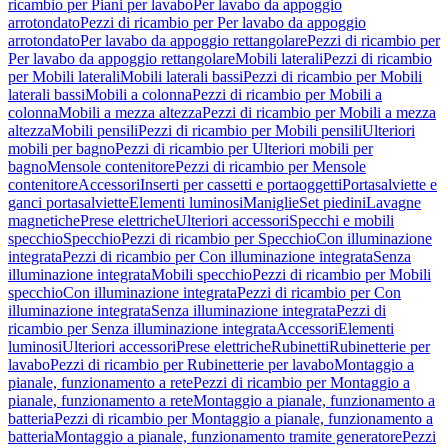
ricambio per Piani per lavabo
Per lavabo da appoggio
arrotondato
Pezzi di ricambio per Per lavabo da appoggio
arrotondato
Per lavabo da appoggio rettangolare
Pezzi di ricambio per
Per lavabo da appoggio rettangolare
Mobili laterali
Pezzi di ricambio
per Mobili laterali
Mobili laterali bassi
Pezzi di ricambio per Mobili
laterali bassi
Mobili a colonna
Pezzi di ricambio per Mobili a
colonna
Mobili a mezza altezza
Pezzi di ricambio per Mobili a mezza
altezza
Mobili pensili
Pezzi di ricambio per Mobili pensili
Ulteriori
mobili per bagno
Pezzi di ricambio per Ulteriori mobili per
bagno
Mensole contenitore
Pezzi di ricambio per Mensole
contenitore
Accessori
Inserti per cassetti e portaoggetti
Portasalviette e
ganci portasalviette
Elementi luminosi
Maniglie
Set piedini
Lavagne
magnetiche
Prese elettriche
Ulteriori accessori
Specchi e mobili
specchio
Specchio
Pezzi di ricambio per Specchio
Con illuminazione
integrata
Pezzi di ricambio per Con illuminazione integrata
Senza
illuminazione integrata
Mobili specchio
Pezzi di ricambio per Mobili
specchio
Con illuminazione integrata
Pezzi di ricambio per Con
illuminazione integrata
Senza illuminazione integrata
Pezzi di
ricambio per Senza illuminazione integrata
Accessori
Elementi
luminosi
Ulteriori accessori
Prese elettriche
Rubinetti
Rubinetterie per
lavabo
Pezzi di ricambio per Rubinetterie per lavabo
Montaggio a
pianale, funzionamento a rete
Pezzi di ricambio per Montaggio a
pianale, funzionamento a rete
Montaggio a pianale, funzionamento a
batteria
Pezzi di ricambio per Montaggio a pianale, funzionamento a
batteria
Montaggio a pianale, funzionamento tramite generatore
Pezzi