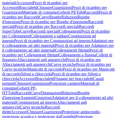
materiali
Accessori
Pezzi di ricambio per
Accessori
Braccialetti
Chiusure
Guarnizioni
Pezzi di ricambio per
Guarnizioni
Materiale di consumo
Geberit PE
Tubi
Raccordi
Pezzi di
ricambio per Raccordi
Curve
Braghe
Riduzioni
Braghe
d'ispezione
Pezzi di ricambio per Braghe d'ispezione
Raccordi
speciali
Pezzi di ricambio per Raccordi speciali
Raccordi
SuperTube
Curve
Raccordi speciali
Collegamenti
Pezzi di ricambio
per Collegamenti
Collegamenti a saldare
Congiunzioni ad
innesto
Pezzi di ricambio per Congiunzioni ad innesto
Adattatori per
il collegamento ad altri materiali
Pezzi di ricambio per Adattatori per
il collegamento ad altri materiali
Collegamenti filettati
Pezzi di
ricambio per Collegamenti filettati
Collegamenti a flangia
Colletti di
fissaggio
Allacciamenti agli apparecchi
Pezzi di ricambio per
Allacciamenti agli apparecchi
Curve tecniche
Pezzi di ricambio per
Curve tecniche
Manicotti di raccordo
Pezzi di ricambio per Manicotti
di raccordo
Sifoni a chiocciola
Pezzi di ricambio per Sifoni a
chiocciola
Accessori
Braccialetti
Fissaggi per braccialetti
Canali
portanti
Chiusure
Guarnizioni
Protezioni cantiere
Materiali di
consumo
Geberit PP-
HT
Tubi
Raccordi
Curve
Diramazioni
Riduzioni
Braghe
d'ispezione
Aumenti
Giunzioni
Adattatori per il collegamento ad altri
materiali
Congiunzioni ad innesto
Allacciamenti agli
apparecchi
Curve tecniche
Raccordi
diritti
Accessori
Chiusure
Guarnizioni
Protezione antincendio,
protezione acustica e protezione dall'umidità
Protezione