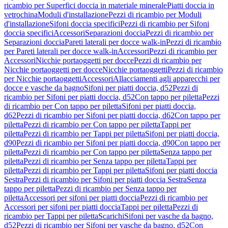
ricambio per Superfici doccia in materiale minerale
Piatti doccia in
vetrochina
Moduli d'installazione
Pezzi di ricambio per Moduli
d'installazione
Sifoni doccia specifici
Pezzi di ricambio per Sifoni
doccia specifici
Accessori
Separazioni doccia
Pezzi di ricambio per
Separazioni doccia
Pareti laterali per docce walk-in
Pezzi di ricambio
per Pareti laterali per docce walk-in
Accessori
Pezzi di ricambio per
Accessori
Nicchie portaoggetti per docce
Pezzi di ricambio per
Nicchie portaoggetti per docce
Nicchie portaoggetti
Pezzi di ricambio
per Nicchie portaoggetti
Accessori
Allacciamenti agli apparecchi per
docce e vasche da bagno
Sifoni per piatti doccia, d52
Pezzi di
ricambio per Sifoni per piatti doccia, d52
Con tappo per piletta
Pezzi
di ricambio per Con tappo per piletta
Sifoni per piatti doccia,
d62
Pezzi di ricambio per Sifoni per piatti doccia, d62
Con tappo per
piletta
Pezzi di ricambio per Con tappo per piletta
Tappi per
piletta
Pezzi di ricambio per Tappi per piletta
Sifoni per piatti doccia,
d90
Pezzi di ricambio per Sifoni per piatti doccia, d90
Con tappo per
piletta
Pezzi di ricambio per Con tappo per piletta
Senza tappo per
piletta
Pezzi di ricambio per Senza tappo per piletta
Tappi per
piletta
Pezzi di ricambio per Tappi per piletta
Sifoni per piatti doccia
Sestra
Pezzi di ricambio per Sifoni per piatti doccia Sestra
Senza
tappo per piletta
Pezzi di ricambio per Senza tappo per
piletta
Accessori per sifoni per piatti doccia
Pezzi di ricambio per
Accessori per sifoni per piatti doccia
Tappi per piletta
Pezzi di
ricambio per Tappi per piletta
Scarichi
Sifoni per vasche da bagno,
d52
Pezzi di ricambio per Sifoni per vasche da bagno, d52
Con