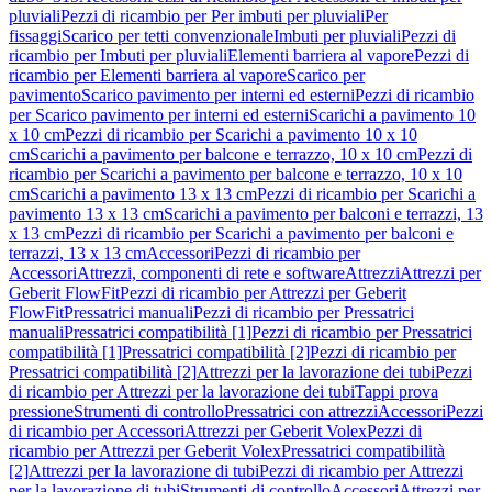
pluviali
Pezzi di ricambio per Per imbuti per pluviali
Per
fissaggi
Scarico per tetti convenzionale
Imbuti per pluviali
Pezzi di
ricambio per Imbuti per pluviali
Elementi barriera al vapore
Pezzi di
ricambio per Elementi barriera al vapore
Scarico per
pavimento
Scarico pavimento per interni ed esterni
Pezzi di ricambio
per Scarico pavimento per interni ed esterni
Scarichi a pavimento 10
x 10 cm
Pezzi di ricambio per Scarichi a pavimento 10 x 10
cm
Scarichi a pavimento per balcone e terrazzo, 10 x 10 cm
Pezzi di
ricambio per Scarichi a pavimento per balcone e terrazzo, 10 x 10
cm
Scarichi a pavimento 13 x 13 cm
Pezzi di ricambio per Scarichi a
pavimento 13 x 13 cm
Scarichi a pavimento per balconi e terrazzi, 13
x 13 cm
Pezzi di ricambio per Scarichi a pavimento per balconi e
terrazzi, 13 x 13 cm
Accessori
Pezzi di ricambio per
Accessori
Attrezzi, componenti di rete e software
Attrezzi
Attrezzi per
Geberit FlowFit
Pezzi di ricambio per Attrezzi per Geberit
FlowFit
Pressatrici manuali
Pezzi di ricambio per Pressatrici
manuali
Pressatrici compatibilità [1]
Pezzi di ricambio per Pressatrici
compatibilità [1]
Pressatrici compatibilità [2]
Pezzi di ricambio per
Pressatrici compatibilità [2]
Attrezzi per la lavorazione dei tubi
Pezzi
di ricambio per Attrezzi per la lavorazione dei tubi
Tappi prova
pressione
Strumenti di controllo
Pressatrici con attrezzi
Accessori
Pezzi
di ricambio per Accessori
Attrezzi per Geberit Volex
Pezzi di
ricambio per Attrezzi per Geberit Volex
Pressatrici compatibilità
[2]
Attrezzi per la lavorazione di tubi
Pezzi di ricambio per Attrezzi
per la lavorazione di tubi
Strumenti di controllo
Accessori
Attrezzi per