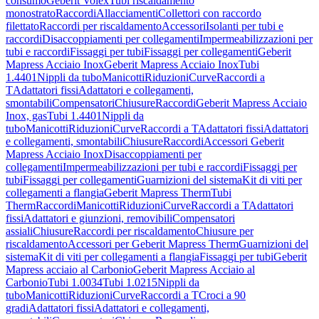
consumo
Geberit Volex
Tubi riscaldamento
monostrato
Raccordi
Allacciamenti
Collettori con raccordo
filettato
Raccordi per riscaldamento
Accessori
Isolanti per tubi e
raccordi
Disaccoppiamenti per collegamenti
Impermeabilizzazioni per
tubi e raccordi
Fissaggi per tubi
Fissaggi per collegamenti
Geberit
Mapress Acciaio Inox
Geberit Mapress Acciaio Inox
Tubi
1.4401
Nippli da tubo
Manicotti
Riduzioni
Curve
Raccordi a
T
Adattatori fissi
Adattatori e collegamenti,
smontabili
Compensatori
Chiusure
Raccordi
Geberit Mapress Acciaio
Inox, gas
Tubi 1.4401
Nippli da
tubo
Manicotti
Riduzioni
Curve
Raccordi a T
Adattatori fissi
Adattatori
e collegamenti, smontabili
Chiusure
Raccordi
Accessori Geberit
Mapress Acciaio Inox
Disaccoppiamenti per
collegamenti
Impermeabilizzazioni per tubi e raccordi
Fissaggi per
tubi
Fissaggi per collegamenti
Guarnizioni del sistema
Kit di viti per
collegamenti a flangia
Geberit Mapress Therm
Tubi
Therm
Raccordi
Manicotti
Riduzioni
Curve
Raccordi a T
Adattatori
fissi
Adattatori e giunzioni, removibili
Compensatori
assiali
Chiusure
Raccordi per riscaldamento
Chiusure per
riscaldamento
Accessori per Geberit Mapress Therm
Guarnizioni del
sistema
Kit di viti per collegamenti a flangia
Fissaggi per tubi
Geberit
Mapress acciaio al Carbonio
Geberit Mapress Acciaio al
Carbonio
Tubi 1.0034
Tubi 1.0215
Nippli da
tubo
Manicotti
Riduzioni
Curve
Raccordi a T
Croci a 90
gradi
Adattatori fissi
Adattatori e collegamenti,