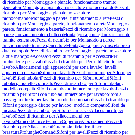
di ricambio per Montaggio a pianale, funzionamento tramite
generatore
Montaggio a pianale, miscelatore monocomando
Pezzi di
ricambio per Montaggio a pianale, miscelatore
monocomando
Montaggio a parete, funzionamento a rete
Pezzi di
ricambio per Montaggio a parete, funzionamento a rete
Montaggio a
parete, funzionamento a batteria
Pezzi di ricambio per Montaggio a
parete, funzionamento a batteria
Montaggio a parete, funzionamento
tramite generatore
Pezzi di ricambio per Montaggio a parete,
funzionamento tramite generatore
Montaggio a parete, miscelatore a
due manopole
Pezzi di ricambio per Montaggio a parete, miscelatore
a due manopole
Accessori
Pezzi di ricambio per Accessori
Per
rubinetterie per lavabo
Pezzi di ricambio per Per rubinetterie per
lavabo
Allacciamenti agli apparecchi per zona lavabo, lavelli,
apparecchi e lavatoi
Sifoni per lavabi
Pezzi di ricambio per Sifoni per
lavabi
Sifoni tubolari
Pezzi di ricambio per Sifoni tubolari
Sifoni
tubolari, modello compatto
Pezzi di ricambio per Sifoni tubolari,
modello compatto
Sifoni con tubo ad immersione per lavabo
Pezzi di
ricambio per Sifoni con tubo ad immersione per lavabo
Sifoni a
passaggio diretto per lavabo, modello compatto
Pezzi di ricambio per
Sifoni a passaggio diretto per lavabo, modello compatto
Sifoni da
incasso
Pezzi di ricambio per Sifoni da incasso
Allacciamenti per
lavabo
Pezzi di ricambio per Allacciamenti per
lavabo
Manicotti
Curve tecniche
Coperture
Allacciamenti
Pezzi di
ricambio per Allacciamenti
Guarnizioni
Manicotti per
brasatura
Prolunghe
Comandi
Sifoni per lavelli
Pezzi di ricambio per