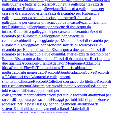
galleggiante e batterie di scarico
Rubinetti a galleggiante
Pezzi di
ricambio per Rubinetti a galleggiante
Rubinetti a galleggiante per
cassette di risciacquo esterne
Pezzi di ricambio per Rubinetti a
galleggiante per cassette di risciacquo esterne
Rubinetti a
galleggiante per cassette di risciacquo da incasso
Pezzi di ricambio
per Rubinetti a galleggiante per cassette di risciacquo da
incasso
Rubinetti a galleggiante per cassette in ceramica
Pezzi di
ricambio per Rubinetti a galleggiante per cassette in
ceramica
Rubinetti a galleggiante per Monolith
Pezzi di ricambio per
Rubinetti a galleggiante per Monolith
Batterie di scarico
Pezzi di
ricambio per Batterie di scarico
Risciacquo a due quantità
Pezzi di
ricambio per Risciacquo a due quantità
Batterie
Pezzi di ricambio per
Batterie
Risciacquo a due quantità
Pezzi di ricambio per Risciacquo a
due quantità
Accessori
Pulsanti
Adattatori
Membrane
Adduzione
idrica
Geberit FlowFit
Tubi multistrato
Tubi riscaldamento
multistrato
Tubi monostrato
Raccordi
Giunti
Riduzioni
Curve
Raccordi
a T
Adattatori fissi
Adattatori e collegamenti,
smontabili
Chiusure
Raccordi
Collettori con raccordo filettato
Raccordi
per riscaldamento
Chiusure per riscaldamento
Accessori
Isolanti per
tubi e raccordi
Disaccoppiamenti per
collegamenti
Impermeabilizzazioni per tubi e raccordi
Guarnizioni per
raccordi
Copertura per raccordi
Fissaggi per tubi
Tubi di protezione e
accessori per la posa
Fissaggi per collegamenti
Guarnizioni del
sistema
Kit di viti per collegamenti a flangia
Materiali di