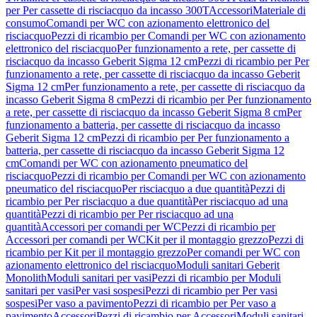
per Per cassette di risciacquo da incasso 300T
Accessori
Materiale di
consumo
Comandi per WC con azionamento elettronico del
risciacquo
Pezzi di ricambio per Comandi per WC con azionamento
elettronico del risciacquo
Per funzionamento a rete, per cassette di
risciacquo da incasso Geberit Sigma 12 cm
Pezzi di ricambio per Per
funzionamento a rete, per cassette di risciacquo da incasso Geberit
Sigma 12 cm
Per funzionamento a rete, per cassette di risciacquo da
incasso Geberit Sigma 8 cm
Pezzi di ricambio per Per funzionamento
a rete, per cassette di risciacquo da incasso Geberit Sigma 8 cm
Per
funzionamento a batteria, per cassette di risciacquo da incasso
Geberit Sigma 12 cm
Pezzi di ricambio per Per funzionamento a
batteria, per cassette di risciacquo da incasso Geberit Sigma 12
cm
Comandi per WC con azionamento pneumatico del
risciacquo
Pezzi di ricambio per Comandi per WC con azionamento
pneumatico del risciacquo
Per risciacquo a due quantità
Pezzi di
ricambio per Per risciacquo a due quantità
Per risciacquo ad una
quantità
Pezzi di ricambio per Per risciacquo ad una
quantità
Accessori per comandi per WC
Pezzi di ricambio per
Accessori per comandi per WC
Kit per il montaggio grezzo
Pezzi di
ricambio per Kit per il montaggio grezzo
Per comandi per WC con
azionamento elettronico del risciacquo
Moduli sanitari Geberit
Monolith
Moduli sanitari per vasi
Pezzi di ricambio per Moduli
sanitari per vasi
Per vasi sospesi
Pezzi di ricambio per Per vasi
sospesi
Per vaso a pavimento
Pezzi di ricambio per Per vaso a
pavimento
Accessori
Pezzi di ricambio per Accessori
Moduli sanitari