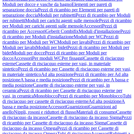
Moduli per docce e vasche da bagno
Elementi per pareti di
separazione doccia
Pezzi di ricambio per Elementi per pareti di
separazione doccia
Moduli per rubinetti
Pezzi di ricambio per Moduli
per rubinetti
Moduli per carichi agenti sulle mensole
Pezzi di ricambio
per Moduli per carichi agenti sulle mensole
Accessori
Pezzi di
ricambio per Accessori
Geberit Combifix
Moduli d'installazione
Pezzi
di ricambio per Moduli d'installazione
Moduli per WC
Pezzi di
ricambio per Moduli per WC
Moduli per lavabi
Pezzi di ricambio per
Moduli per lavabi
Moduli per bidet
Pezzi di ricambio per Moduli per
bidet
Moduli per docce
Pezzi di ricambio per Moduli per
docce
Accessori
Per moduli WC
Per fissaggi
Cassette di risciacquo
esterne
Cassette di risciacquo esterne per vasi, in materiale
sintetico
Pezzi di ricambio per Cassette di risciacquo esterne per vasi,
in materiale sintetico
Ad alta posizione
Pezzi di ricambio per Ad alta
posizione
A bassa e media posizione
Pezzi di ricambio per A bassa e
media posizione
Cassette di risciacquo esterne per vasi, in
ceramica
Pezzi di ricambio per Cassette di risciacquo esterne per
vasi, in ceramica
Monoblocco
Pezzi di ricambio per Monoblocco
Tubi
di risciacquo per cassette di risciacquo esterne
Ad alta posizione
A
bassa e media posizione
Accessori
Guarnizioni
Guarnizioni ad
anello
Nippli, rosoni e riduttori di flusso
Materiali di consumo
Cassette
di risciacquo da incasso
Cassette di risciacquo da incasso Sigma
Pezzi
di ricambio per Cassette di risciacquo da incasso Sigma
Cassette di
risciacquo da incasso Omega
Pezzi di ricambio per Cassette di
risciacquo da incasso Omega
Tubi di risciacquo
Accessori
Rubinetti a