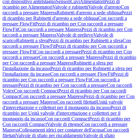
con dispositivo antiristagno
Sensori
Cavi
Alimentatori
Pezzi di
ricambio per Alimentatori
Valvole e rubinetti
Valvole d'arresto
Con
raccordi a pressare Mapress
Rubinetti d'arresto a sede obliqua
Pezzi
di ricambio per Rubinetti d'arresto a sede obliqua
Con raccordi a
pressare FlowFit
Pezzi di ricambio per Con raccordi a pressare
FlowFit
Con raccordi a pressare Mapress
Pezzi di ricambio per Con
raccordi a pressare Mapress
Valvole di prelievo
Valvole di
scarico
Rubinetti a sfera
Pezzi di ricambio per Rubinetti a sfera
Con
raccordi a pressare FlowFit
Pezzi di ricambio per Con raccordi a
pressare FlowFit
Con raccordi a pressare
Pezzi di ricambio per Con
raccordi a pressare
Con raccordi a pressare Mapress
Pezzi di ricambio
per Con raccordi a pressare Mapress
Rubinetti a sfera per
l'installazione da incasso
Pezzi di ricambio per Rubinetti a sfera per
l'installazione da incasso
Con raccordi a pressare FlowFit
Pezzi di
ricambio per Con raccordi a pressare FlowFit
Con raccordi a
pressare
Pezzi di ricambio per Con raccordi a pressare
Con raccordi
Volex
Con raccordi Compact
Pezzi di ricambio per Con raccordi
Compact
Con raccordi a pressare Mapress
Pezzi di ricambio per Con
raccordi a pressare Mapress
Con raccordi filettati
Unità valvole
d'intercettazione e collettori per il montaggio da incasso
Pezzi di
ricambio per Unità valvole d'intercettazione e collettori per il
montaggio da incasso
Con raccordi Compact
Pezzi di ricambio per
Con raccordi Compact
Valvole di ritegno
Con raccordi a pressare
Mapress
Collegamenti idrici per contatore dell'acqua
Con raccordi
filettati
Valvole di sfiato per riscaldamento
Valvole di sfiato