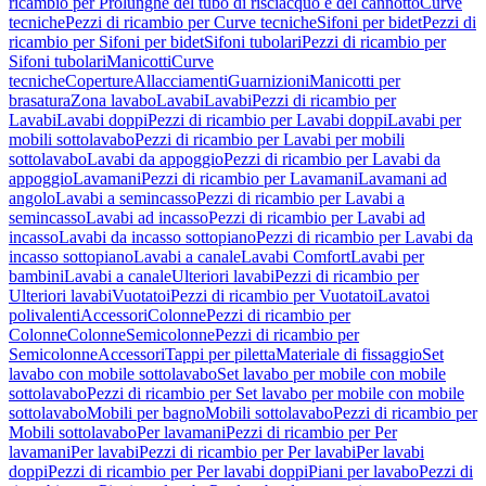
ricambio per Prolunghe del tubo di risciacquo e del cannotto
Curve
tecniche
Pezzi di ricambio per Curve tecniche
Sifoni per bidet
Pezzi di
ricambio per Sifoni per bidet
Sifoni tubolari
Pezzi di ricambio per
Sifoni tubolari
Manicotti
Curve
tecniche
Coperture
Allacciamenti
Guarnizioni
Manicotti per
brasatura
Zona lavabo
Lavabi
Lavabi
Pezzi di ricambio per
Lavabi
Lavabi doppi
Pezzi di ricambio per Lavabi doppi
Lavabi per
mobili sottolavabo
Pezzi di ricambio per Lavabi per mobili
sottolavabo
Lavabi da appoggio
Pezzi di ricambio per Lavabi da
appoggio
Lavamani
Pezzi di ricambio per Lavamani
Lavamani ad
angolo
Lavabi a semincasso
Pezzi di ricambio per Lavabi a
semincasso
Lavabi ad incasso
Pezzi di ricambio per Lavabi ad
incasso
Lavabi da incasso sottopiano
Pezzi di ricambio per Lavabi da
incasso sottopiano
Lavabi a canale
Lavabi Comfort
Lavabi per
bambini
Lavabi a canale
Ulteriori lavabi
Pezzi di ricambio per
Ulteriori lavabi
Vuotatoi
Pezzi di ricambio per Vuotatoi
Lavatoi
polivalenti
Accessori
Colonne
Pezzi di ricambio per
Colonne
Colonne
Semicolonne
Pezzi di ricambio per
Semicolonne
Accessori
Tappi per piletta
Materiale di fissaggio
Set
lavabo con mobile sottolavabo
Set lavabo per mobile con mobile
sottolavabo
Pezzi di ricambio per Set lavabo per mobile con mobile
sottolavabo
Mobili per bagno
Mobili sottolavabo
Pezzi di ricambio per
Mobili sottolavabo
Per lavamani
Pezzi di ricambio per Per
lavamani
Per lavabi
Pezzi di ricambio per Per lavabi
Per lavabi
doppi
Pezzi di ricambio per Per lavabi doppi
Piani per lavabo
Pezzi di