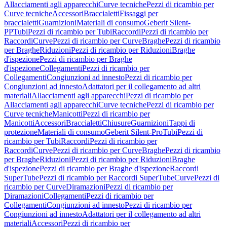
Allacciamenti agli apparecchi
Curve tecniche
Pezzi di ricambio per
Curve tecniche
Accessori
Braccialetti
Fissaggi per
braccialetti
Guarnizioni
Materiali di consumo
Geberit Silent-
PP
Tubi
Pezzi di ricambio per Tubi
Raccordi
Pezzi di ricambio per
Raccordi
Curve
Pezzi di ricambio per Curve
Braghe
Pezzi di ricambio
per Braghe
Riduzioni
Pezzi di ricambio per Riduzioni
Braghe
d'ispezione
Pezzi di ricambio per Braghe
d'ispezione
Collegamenti
Pezzi di ricambio per
Collegamenti
Congiunzioni ad innesto
Pezzi di ricambio per
Congiunzioni ad innesto
Adattatori per il collegamento ad altri
materiali
Allacciamenti agli apparecchi
Pezzi di ricambio per
Allacciamenti agli apparecchi
Curve tecniche
Pezzi di ricambio per
Curve tecniche
Manicotti
Pezzi di ricambio per
Manicotti
Accessori
Braccialetti
Chiusure
Guarnizioni
Tappi di
protezione
Materiali di consumo
Geberit Silent-Pro
Tubi
Pezzi di
ricambio per Tubi
Raccordi
Pezzi di ricambio per
Raccordi
Curve
Pezzi di ricambio per Curve
Braghe
Pezzi di ricambio
per Braghe
Riduzioni
Pezzi di ricambio per Riduzioni
Braghe
d'ispezione
Pezzi di ricambio per Braghe d'ispezione
Raccordi
SuperTube
Pezzi di ricambio per Raccordi SuperTube
Curve
Pezzi di
ricambio per Curve
Diramazioni
Pezzi di ricambio per
Diramazioni
Collegamenti
Pezzi di ricambio per
Collegamenti
Congiunzioni ad innesto
Pezzi di ricambio per
Congiunzioni ad innesto
Adattatori per il collegamento ad altri
materiali
Accessori
Pezzi di ricambio per