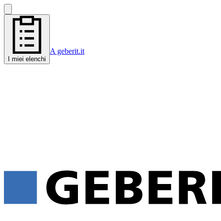
A geberit.it
I miei elenchi