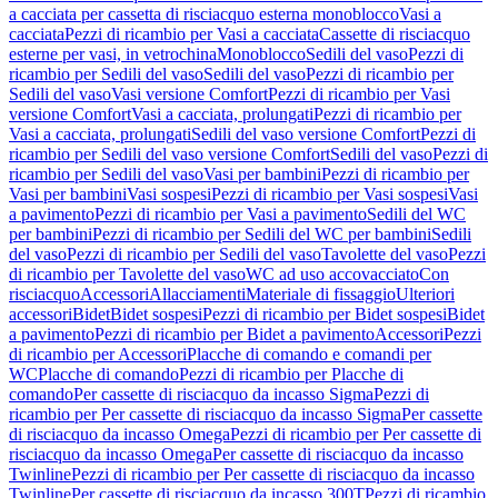
a cacciata per cassetta di risciacquo esterna monoblocco
Vasi a
cacciata
Pezzi di ricambio per Vasi a cacciata
Cassette di risciacquo
esterne per vasi, in vetrochina
Monoblocco
Sedili del vaso
Pezzi di
ricambio per Sedili del vaso
Sedili del vaso
Pezzi di ricambio per
Sedili del vaso
Vasi versione Comfort
Pezzi di ricambio per Vasi
versione Comfort
Vasi a cacciata, prolungati
Pezzi di ricambio per
Vasi a cacciata, prolungati
Sedili del vaso versione Comfort
Pezzi di
ricambio per Sedili del vaso versione Comfort
Sedili del vaso
Pezzi di
ricambio per Sedili del vaso
Vasi per bambini
Pezzi di ricambio per
Vasi per bambini
Vasi sospesi
Pezzi di ricambio per Vasi sospesi
Vasi
a pavimento
Pezzi di ricambio per Vasi a pavimento
Sedili del WC
per bambini
Pezzi di ricambio per Sedili del WC per bambini
Sedili
del vaso
Pezzi di ricambio per Sedili del vaso
Tavolette del vaso
Pezzi
di ricambio per Tavolette del vaso
WC ad uso accovacciato
Con
risciacquo
Accessori
Allacciamenti
Materiale di fissaggio
Ulteriori
accessori
Bidet
Bidet sospesi
Pezzi di ricambio per Bidet sospesi
Bidet
a pavimento
Pezzi di ricambio per Bidet a pavimento
Accessori
Pezzi
di ricambio per Accessori
Placche di comando e comandi per
WC
Placche di comando
Pezzi di ricambio per Placche di
comando
Per cassette di risciacquo da incasso Sigma
Pezzi di
ricambio per Per cassette di risciacquo da incasso Sigma
Per cassette
di risciacquo da incasso Omega
Pezzi di ricambio per Per cassette di
risciacquo da incasso Omega
Per cassette di risciacquo da incasso
Twinline
Pezzi di ricambio per Per cassette di risciacquo da incasso
Twinline
Per cassette di risciacquo da incasso 300T
Pezzi di ricambio