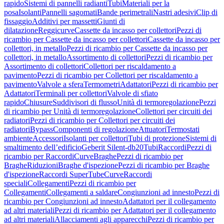
rapido
Sistemi di pannelli radianti
Tubi
Materiali per la
posa
Isolanti
Pannelli sagomati
Bande perimetrali
Nastri adesivi
Clip di
fissaggio
Additivi per massetti
Giunti di
dilatazione
Reggicurve
Cassette da incasso per collettori
Pezzi di
ricambio per Cassette da incasso per collettori
Cassette da incasso per
collettori, in metallo
Pezzi di ricambio per Cassette da incasso per
collettori, in metallo
Assortimento di collettori
Pezzi di ricambio per
Assortimento di collettori
Collettori per riscaldamento a
pavimento
Pezzi di ricambio per Collettori per riscaldamento a
pavimento
Valvole a sfera
Termometri
Adattatori
Pezzi di ricambio per
Adattatori
Terminali per collettori
Valvole di sfiato
rapido
Chiusure
Suddivisori di flusso
Unità di termoregolazione
Pezzi
di ricambio per Unità di termoregolazione
Collettori per circuiti dei
radiatori
Pezzi di ricambio per Collettori per circuiti dei
radiatori
Bypass
Componenti di regolazione
Attuatori
Termostati
ambiente
Accessori
Isolanti per collettori
Tubi di protezione
Sistemi di
smaltimento dell’edificio
Geberit Silent-db20
Tubi
Raccordi
Pezzi di
ricambio per Raccordi
Curve
Braghe
Pezzi di ricambio per
Braghe
Riduzioni
Braghe d'ispezione
Pezzi di ricambio per Braghe
d'ispezione
Raccordi SuperTube
Curve
Raccordi
speciali
Collegamenti
Pezzi di ricambio per
Collegamenti
Collegamenti a saldare
Congiunzioni ad innesto
Pezzi di
ricambio per Congiunzioni ad innesto
Adattatori per il collegamento
ad altri materiali
Pezzi di ricambio per Adattatori per il collegamento
ad altri materiali
Allacciamenti agli apparecchi
Pezzi di ricambio per