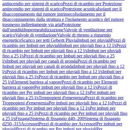
antincendio per sistemi di scarico
Pezzi di ricambio per Protezione
antincendio per sistemi di scarico
Protezione acustica
Isolanti per il
disaccoppiamento dal rumore intrinseco
Isolamento per il
disaccoppiamento dalla struttura e l'isolamento acustico del rumore
trasmesso indirettamente via aria
Protezione
dall'umidità
Impermeabilizzazione
Valvole di ventilazione per
scarico
Valvole di ventilazione
Valvole di ritegno a risparmio
energetico
Scarico per tetti Geberit Pluvia
Imbuti per pluviali
Pezzi di
ricambio per Imbuti per pluviali
Imbuti per pluviali fino a 12 l/s
Pezzi
di ricambio per Imbuti per pluviali fino a 12 l/s
Imbuti per pluviali
fino a 25 l/s
Pezzi di ricambio per Imbuti per pluviali fino a 25
l/s
Imbuti per pluviali per canali di gronda
Pezzi di ricambio per
Imbuti per pluviali per canali di gronda
Imbuti per pluviali fino a 12
l/s
Pezzi di ricambio per Imbuti per pluviali fino a 12 l/s
Imbuti per
pluviali fino a 25 l/s
Pezzi di ricambio per Imbuti per pluviali fino a
25 l/s
Elementi barriera al vapore
Pezzi di ricambio per Elementi
barriera al vapore
Per imbuti per pluviali fino a 12 l/s
Pezzi di
ricambio per Per imbuti per pluviali fino a 12 l/s
Per imbuti per
pluviali fino a 25 l/s
Troppopieni d'emergenza
Pezzi di ricambio per
Troppopieni d'emergenza
Per imbuti per pluviali fino a 12 l/s
Pezzi di
ricambio per Per imbuti per pluviali fino a 12 l/s
Per imbuti per
pluviali fino a 25 l/s
Pezzi di ricambio per Per imbuti per pluviali fino
a 25 l/s
Fissaggi
Sistema di fissaggio d40–200
Sistema di fissaggio
d250–315
Accessori
Pezzi di ricambio per Accessori
Per imbuti per
pluviali
Pezzi di ricambio per Per imbuti per pluviali
Per