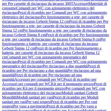
per Per cassette di risciacquo da incasso 300T
Accessori
Materiale di
consumo
Comandi per WC con azionamento elettronico del
risciacquo
Pezzi di ricambio per Comandi per WC con azionamento
elettronico del risciacquo
Per funzionamento a rete, per cassette di
risciacquo da incasso Geberit Sigma 12 cm
Pezzi di ricambio per Per
funzionamento a rete, per cassette di risciacquo da incasso Geberit
Sigma 12 cm
Per funzionamento a rete, per cassette di risciacquo da
incasso Geberit Sigma 8 cm
Pezzi di ricambio per Per funzionamento
a rete, per cassette di risciacquo da incasso Geberit Sigma 8 cm
Per
funzionamento a batteria, per cassette di risciacquo da incasso
Geberit Sigma 12 cm
Pezzi di ricambio per Per funzionamento a
batteria, per cassette di risciacquo da incasso Geberit Sigma 12
cm
Comandi per WC con azionamento pneumatico del
risciacquo
Pezzi di ricambio per Comandi per WC con azionamento
pneumatico del risciacquo
Per risciacquo a due quantità
Pezzi di
ricambio per Per risciacquo a due quantità
Per risciacquo ad una
quantità
Pezzi di ricambio per Per risciacquo ad una
quantità
Accessori per comandi per WC
Pezzi di ricambio per
Accessori per comandi per WC
Kit per il montaggio grezzo
Pezzi di
ricambio per Kit per il montaggio grezzo
Per comandi per WC con
azionamento elettronico del risciacquo
Moduli sanitari Geberit
Monolith
Moduli sanitari per vasi
Pezzi di ricambio per Moduli
sanitari per vasi
Per vasi sospesi
Pezzi di ricambio per Per vasi
sospesi
Per vaso a pavimento
Pezzi di ricambio per Per vaso a
pavimento
Accessori
Pezzi di ricambio per Accessori
Moduli sanitari