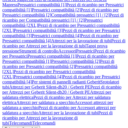
Mapress
Pressatrici compatibilità [1]
Pezzi di ricambio per Pressatrici
compatibilità [1]
Pressatrici compatibilità [2]
Pezzi di ricambio per
Pressatrici compatibilità [2]
Compatibilità pressatrici [1] / [2]
Pezzi di
ricambio per Compatibilità pressatrici [1] / [2]
Pressatrici
compatibilità [2XL]
Pezzi di ricambio per Pressatrici compatibilità
[2XL]
Pressatrici compatibilità [3]
Pezzi di ricambio per Pressatrici
compatibilità [3]
Pressatrici compatibilità [4]
Pezzi di ricambio per
Pressatrici compatibilità [4]
Attrezzi per la lavorazione di tubi
Pezzi di
ricambio per Attrezzi per la lavorazione di tubi
Tappi prova
pressione
Strumenti di controllo
Accessori
Pressatrici
Pezzi di ricambio
per Pressatrici
Pressatrici compatibilità [1]
Pezzi di ricambio per
Pressatrici compatibilità [1]
Pressatrici compatibilità [2]
Pezzi di
ricambio per Pressatrici compatibilità [2]
Pressatrici compatibilità
[2XL]
Pezzi di ricambio per Pressatrici compatibilità
[2XL]
Pressatrici compatibilità [4]
Pezzi di ricambio per Pressatrici
compatibilità [4]
Per sistemi di pannelli radianti Geberit
Srotolatori
tubi
Attrezzi per Geberit Silent-db20 / Geberit PE
Pezzi di ricambio
per Attrezzi per Geberit Silent-db20 / Geberit PE
Attrezzi per
saldatura elettrica
Pezzi di ricambio per Attrezzi per saldatura
elettrica
Attrezzi per saldatura a specchio
Accessori attrezzi per
saldatura a specchio
Pezzi di ricambio per Accessori attrezzi per
saldatura a specchio
Attrezzi per la lavorazione di tubi
Pezzi di
ricambio per Attrezzi per la lavorazione di
tubi
Telecomandi
Telecomandi