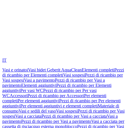
IT
Vasi e orinatoi
Vasi bidet Geberit AquaClean
Elementi completi
Pezzi
di ricambio per Elementi completi
Vasi sospesi
Pezzi di ricambio per
Vasi sospesi
Vasi a pavimento
Pezzi di ricambio per Vasi a
pavimento
Elementi aggiuntivi
Pezzi di ricambio per Elementi
aggiuntivi
Per vasi WC
Pezzi di ricambio per Per vasi
WC
Accessori
Pezzi di ricambio per Accessori
Per elementi
completi
Per elementi aggiuntivi
Pezzi di ricambio per Per elementi
aggiuntivi
Per elementi aggiuntivi e elementi completi
Materiale di
consumo
Vasi e sedili del vaso
Vasi sospesi
Pezzi di ricambio per Vasi
sospesi
Vasi a cacciata
Pezzi di ricambio per Vasi a cacciata
Vasi a
pavimento
Pezzi di ricambio per Vasi a pavimento
Vasi a cacciata per
cassetta di risciacquo esterna monoblocco
Pezzi di ricambio per Vasi