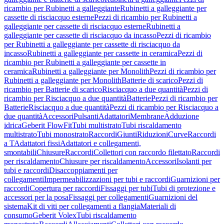
ricambio per Rubinetti a galleggiante
Rubinetti a galleggiante per
cassette di risciacquo esterne
Pezzi di ricambio per Rubinetti a
galleggiante per cassette di risciacquo esterne
Rubinetti a
galleggiante per cassette di risciacquo da incasso
Pezzi di ricambio
per Rubinetti a galleggiante per cassette di risciacquo da
incasso
Rubinetti a galleggiante per cassette in ceramica
Pezzi di
ricambio per Rubinetti a galleggiante per cassette in
ceramica
Rubinetti a galleggiante per Monolith
Pezzi di ricambio per
Rubinetti a galleggiante per Monolith
Batterie di scarico
Pezzi di
ricambio per Batterie di scarico
Risciacquo a due quantità
Pezzi di
ricambio per Risciacquo a due quantità
Batterie
Pezzi di ricambio per
Batterie
Risciacquo a due quantità
Pezzi di ricambio per Risciacquo a
due quantità
Accessori
Pulsanti
Adattatori
Membrane
Adduzione
idrica
Geberit FlowFit
Tubi multistrato
Tubi riscaldamento
multistrato
Tubi monostrato
Raccordi
Giunti
Riduzioni
Curve
Raccordi
a T
Adattatori fissi
Adattatori e collegamenti,
smontabili
Chiusure
Raccordi
Collettori con raccordo filettato
Raccordi
per riscaldamento
Chiusure per riscaldamento
Accessori
Isolanti per
tubi e raccordi
Disaccoppiamenti per
collegamenti
Impermeabilizzazioni per tubi e raccordi
Guarnizioni per
raccordi
Copertura per raccordi
Fissaggi per tubi
Tubi di protezione e
accessori per la posa
Fissaggi per collegamenti
Guarnizioni del
sistema
Kit di viti per collegamenti a flangia
Materiali di
consumo
Geberit Volex
Tubi riscaldamento