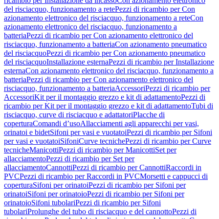
ricambio per Installazione da incasso
Con azionamento elettronico
del risciacquo, funzionamento a rete
Pezzi di ricambio per Con
azionamento elettronico del risciacquo, funzionamento a rete
Con
azionamento elettronico del risciacquo, funzionamento a
batteria
Pezzi di ricambio per Con azionamento elettronico del
risciacquo, funzionamento a batteria
Con azionamento pneumatico
del risciacquo
Pezzi di ricambio per Con azionamento pneumatico
del risciacquo
Installazione esterna
Pezzi di ricambio per Installazione
esterna
Con azionamento elettronico del risciacquo, funzionamento a
batteria
Pezzi di ricambio per Con azionamento elettronico del
risciacquo, funzionamento a batteria
Accessori
Pezzi di ricambio per
Accessori
Kit per il montaggio grezzo e kit di adattamento
Pezzi di
ricambio per Kit per il montaggio grezzo e kit di adattamento
Tubi di
risciacquo, curve di risciacquo e adattatori
Placche di
copertura
Comandi d’uso
Allacciamenti agli apparecchi per vasi,
orinatoi e bidet
Sifoni per vasi e vuotatoi
Pezzi di ricambio per Sifoni
per vasi e vuotatoi
Sifoni
Curve tecniche
Pezzi di ricambio per Curve
tecniche
Manicotti
Pezzi di ricambio per Manicotti
Set per
allacciamento
Pezzi di ricambio per Set per
allacciamento
Cannotti
Pezzi di ricambio per Cannotti
Raccordi in
PVC
Pezzi di ricambio per Raccordi in PVC
Morsetti e cappucci di
copertura
Sifoni per orinatoi
Pezzi di ricambio per Sifoni per
orinatoi
Sifoni per orinatoio
Pezzi di ricambio per Sifoni per
orinatoio
Sifoni tubolari
Pezzi di ricambio per Sifoni
tubolari
Prolunghe del tubo di risciacquo e del cannotto
Pezzi di