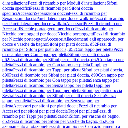
d'installazione
Pezzi di ricambio per Moduli d'installazione
Sifoni
doccia specifici
Pezzi di ricambio per Sifoni doccia
specifici
Accessori
Separazioni doccia
Pezzi di ricambio per
Separazioni doccia
Pareti laterali per docce walk-in
Pezzi di ricambio
per Pareti laterali per docce walk-in
Accessori
Pezzi di ricambio per
Accessori
Nicchie portaoggetti per docce
Pezzi di ricambio per
Nicchie portaoggetti per docce
Nicchie portaoggetti
Pezzi di ricambio
per Nicchie portaoggetti
Accessori
Allacciamenti agli apparecchi per
docce e vasche da bagno
Sifoni per piatti doccia, d52
Pezzi di
ricambio per Sifoni per piatti doccia, d52
Con tappo per piletta
Pezzi
di ricambio per Con tappo per piletta
Sifoni per piatti doccia,
d62
Pezzi di ricambio per Sifoni per piatti doccia, d62
Con tappo per
piletta
Pezzi di ricambio per Con tappo per piletta
Tappi per
piletta
Pezzi di ricambio per Tappi per piletta
Sifoni per piatti doccia,
d90
Pezzi di ricambio per Sifoni per piatti doccia, d90
Con tappo per
piletta
Pezzi di ricambio per Con tappo per piletta
Senza tappo per
piletta
Pezzi di ricambio per Senza tappo per piletta
Tappi per
piletta
Pezzi di ricambio per Tappi per piletta
Sifoni per piatti doccia
Sestra
Pezzi di ricambio per Sifoni per piatti doccia Sestra
Senza
tappo per piletta
Pezzi di ricambio per Senza tappo per
piletta
Accessori per sifoni per piatti doccia
Pezzi di ricambio per
Accessori per sifoni per piatti doccia
Tappi per piletta
Pezzi di
ricambio per Tappi per piletta
Scarichi
Sifoni per vasche da bagno,
d52
Pezzi di ricambio per Sifoni per vasche da bagno, d52
Con
azionamento a rotazione
Pezzi di ricambio per Con azionamento a