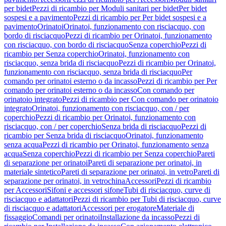
per bidet
Pezzi di ricambio per Moduli sanitari per bidet
Per bidet
sospesi e a pavimento
Pezzi di ricambio per Per bidet sospesi e a
pavimento
Orinatoi
Orinatoi, funzionamento con risciacquo, con
bordo di risciacquo
Pezzi di ricambio per Orinatoi, funzionamento
con risciacquo, con bordo di risciacquo
Senza coperchio
Pezzi di
ricambio per Senza coperchio
Orinatoi, funzionamento con
risciacquo, senza brida di risciacquo
Pezzi di ricambio per Orinatoi,
funzionamento con risciacquo, senza brida di risciacquo
Per
comando per orinatoi esterno o da incasso
Pezzi di ricambio per Per
comando per orinatoi esterno o da incasso
Con comando per
orinatoio integrato
Pezzi di ricambio per Con comando per orinatoio
integrato
Orinatoi, funzionamento con risciacquo, con / per
coperchio
Pezzi di ricambio per Orinatoi, funzionamento con
risciacquo, con / per coperchio
Senza brida di risciacquo
Pezzi di
ricambio per Senza brida di risciacquo
Orinatoi, funzionamento
senza acqua
Pezzi di ricambio per Orinatoi, funzionamento senza
acqua
Senza coperchio
Pezzi di ricambio per Senza coperchio
Pareti
di separazione per orinatoi
Pareti di separazione per orinatoi, in
materiale sintetico
Pareti di separazione per orinatoi, in vetro
Pareti di
separazione per orinatoi, in vetrochina
Accessori
Pezzi di ricambio
per Accessori
Sifoni e accessori sifone
Tubi di risciacquo, curve di
risciacquo e adattatori
Pezzi di ricambio per Tubi di risciacquo, curve
di risciacquo e adattatori
Accessori per erogatore
Materiale di
fissaggio
Comandi per orinatoi
Installazione da incasso
Pezzi di