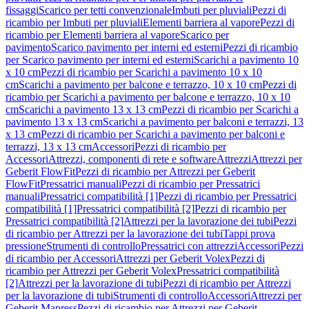
fissaggi
Scarico per tetti convenzionale
Imbuti per pluviali
Pezzi di
ricambio per Imbuti per pluviali
Elementi barriera al vapore
Pezzi di
ricambio per Elementi barriera al vapore
Scarico per
pavimento
Scarico pavimento per interni ed esterni
Pezzi di ricambio
per Scarico pavimento per interni ed esterni
Scarichi a pavimento 10
x 10 cm
Pezzi di ricambio per Scarichi a pavimento 10 x 10
cm
Scarichi a pavimento per balcone e terrazzo, 10 x 10 cm
Pezzi di
ricambio per Scarichi a pavimento per balcone e terrazzo, 10 x 10
cm
Scarichi a pavimento 13 x 13 cm
Pezzi di ricambio per Scarichi a
pavimento 13 x 13 cm
Scarichi a pavimento per balconi e terrazzi, 13
x 13 cm
Pezzi di ricambio per Scarichi a pavimento per balconi e
terrazzi, 13 x 13 cm
Accessori
Pezzi di ricambio per
Accessori
Attrezzi, componenti di rete e software
Attrezzi
Attrezzi per
Geberit FlowFit
Pezzi di ricambio per Attrezzi per Geberit
FlowFit
Pressatrici manuali
Pezzi di ricambio per Pressatrici
manuali
Pressatrici compatibilità [1]
Pezzi di ricambio per Pressatrici
compatibilità [1]
Pressatrici compatibilità [2]
Pezzi di ricambio per
Pressatrici compatibilità [2]
Attrezzi per la lavorazione dei tubi
Pezzi
di ricambio per Attrezzi per la lavorazione dei tubi
Tappi prova
pressione
Strumenti di controllo
Pressatrici con attrezzi
Accessori
Pezzi
di ricambio per Accessori
Attrezzi per Geberit Volex
Pezzi di
ricambio per Attrezzi per Geberit Volex
Pressatrici compatibilità
[2]
Attrezzi per la lavorazione di tubi
Pezzi di ricambio per Attrezzi
per la lavorazione di tubi
Strumenti di controllo
Accessori
Attrezzi per
Geberit Mapress
Pezzi di ricambio per Attrezzi per Geberit