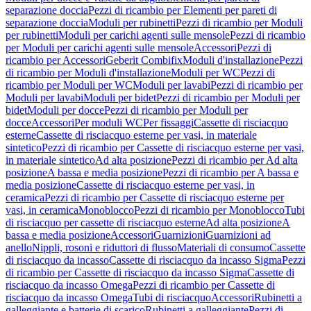
separazione doccia
Pezzi di ricambio per Elementi per pareti di
separazione doccia
Moduli per rubinetti
Pezzi di ricambio per Moduli
per rubinetti
Moduli per carichi agenti sulle mensole
Pezzi di ricambio
per Moduli per carichi agenti sulle mensole
Accessori
Pezzi di
ricambio per Accessori
Geberit Combifix
Moduli d'installazione
Pezzi
di ricambio per Moduli d'installazione
Moduli per WC
Pezzi di
ricambio per Moduli per WC
Moduli per lavabi
Pezzi di ricambio per
Moduli per lavabi
Moduli per bidet
Pezzi di ricambio per Moduli per
bidet
Moduli per docce
Pezzi di ricambio per Moduli per
docce
Accessori
Per moduli WC
Per fissaggi
Cassette di risciacquo
esterne
Cassette di risciacquo esterne per vasi, in materiale
sintetico
Pezzi di ricambio per Cassette di risciacquo esterne per vasi,
in materiale sintetico
Ad alta posizione
Pezzi di ricambio per Ad alta
posizione
A bassa e media posizione
Pezzi di ricambio per A bassa e
media posizione
Cassette di risciacquo esterne per vasi, in
ceramica
Pezzi di ricambio per Cassette di risciacquo esterne per
vasi, in ceramica
Monoblocco
Pezzi di ricambio per Monoblocco
Tubi
di risciacquo per cassette di risciacquo esterne
Ad alta posizione
A
bassa e media posizione
Accessori
Guarnizioni
Guarnizioni ad
anello
Nippli, rosoni e riduttori di flusso
Materiali di consumo
Cassette
di risciacquo da incasso
Cassette di risciacquo da incasso Sigma
Pezzi
di ricambio per Cassette di risciacquo da incasso Sigma
Cassette di
risciacquo da incasso Omega
Pezzi di ricambio per Cassette di
risciacquo da incasso Omega
Tubi di risciacquo
Accessori
Rubinetti a
galleggiante e batterie di scarico
Rubinetti a galleggiante
Pezzi di