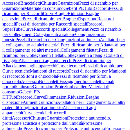
Accessori
Braccialetti
Chiusure
Guarnizioni
Pezzi di ricambio per
Guarnizioni
Materiale di consumo
Geberit PE
Tubi
Raccordi
Pezzi di
ricambio per Raccordi
Curve
Braghe
Riduzioni
Braghe
d'ispezione
Pezzi di ricambio per Braghe d'ispezione
Raccordi
speciali
Pezzi di ricambio per Raccordi speciali
Raccordi
SuperTube
Curve
Raccordi speciali
Collegamenti
Pezzi di ricambio
per Collegamenti
Collegamenti a saldare
Congiunzioni ad
innesto
Pezzi di ricambio per Congiunzioni ad innesto
Adattatori per
il collegamento ad altri materiali
Pezzi di ricambio per Adattatori per
il collegamento ad altri materiali
Collegamenti filettati
Pezzi di
ricambio per Collegamenti filettati
Collegamenti a flangia
Colletti di
fissaggio
Allacciamenti agli apparecchi
Pezzi di ricambio per
Allacciamenti agli apparecchi
Curve tecniche
Pezzi di ricambio per
Curve tecniche
Manicotti di raccordo
Pezzi di ricambio per Manicotti
di raccordo
Sifoni a chiocciola
Pezzi di ricambio per Sifoni a
chiocciola
Accessori
Braccialetti
Fissaggi per braccialetti
Canali
portanti
Chiusure
Guarnizioni
Protezioni cantiere
Materiali di
consumo
Geberit PP-
HT
Tubi
Raccordi
Curve
Diramazioni
Riduzioni
Braghe
d'ispezione
Aumenti
Giunzioni
Adattatori per il collegamento ad altri
materiali
Congiunzioni ad innesto
Allacciamenti agli
apparecchi
Curve tecniche
Raccordi
diritti
Accessori
Chiusure
Guarnizioni
Protezione antincendio,
protezione acustica e protezione dall'umidità
Protezione
antincendio
Pezzi di ricambio per Protezione antincendio
Protezione