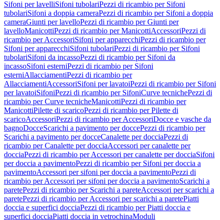
Sifoni per lavelli
Sifoni tubolari
Pezzi di ricambio per Sifoni
tubolari
Sifoni a doppia camera
Pezzi di ricambio per Sifoni a doppia
camera
Giunti per lavello
Pezzi di ricambio per Giunti per
lavello
Manicotti
Pezzi di ricambio per Manicotti
Accessori
Pezzi di
ricambio per Accessori
Sifoni per apparecchi
Pezzi di ricambio per
Sifoni per apparecchi
Sifoni tubolari
Pezzi di ricambio per Sifoni
tubolari
Sifoni da incasso
Pezzi di ricambio per Sifoni da
incasso
Sifoni esterni
Pezzi di ricambio per Sifoni
esterni
Allacciamenti
Pezzi di ricambio per
Allacciamenti
Accessori
Sifoni per lavatoi
Pezzi di ricambio per Sifoni
per lavatoi
Sifoni
Pezzi di ricambio per Sifoni
Curve tecniche
Pezzi di
ricambio per Curve tecniche
Manicotti
Pezzi di ricambio per
Manicotti
Pilette di scarico
Pezzi di ricambio per Pilette di
scarico
Accessori
Pezzi di ricambio per Accessori
Docce e vasche da
bagno
Docce
Scarichi a pavimento per docce
Pezzi di ricambio per
Scarichi a pavimento per docce
Canalette per doccia
Pezzi di
ricambio per Canalette per doccia
Accessori per canalette per
doccia
Pezzi di ricambio per Accessori per canalette per doccia
Sifoni
per doccia a pavimento
Pezzi di ricambio per Sifoni per doccia a
pavimento
Accessori per sifoni per doccia a pavimento
Pezzi di
ricambio per Accessori per sifoni per doccia a pavimento
Scarichi a
parete
Pezzi di ricambio per Scarichi a parete
Accessori per scarichi a
parete
Pezzi di ricambio per Accessori per scarichi a parete
Piatti
doccia e superfici doccia
Pezzi di ricambio per Piatti doccia e
superfici doccia
Piatti doccia in vetrochina
Moduli