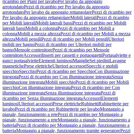
ricambio per Piani per lavabo
Per lavabo da appoggio
arrotondato
Pezzi di ricambio per Per lavabo da appoggio
arrotondato
Per lavabo da appoggio rettangolare
Pezzi di ricambio per
Per lavabo da appoggio rettangolare
Mobili laterali
Pezzi di ricambio
per Mobili laterali
Mobili laterali bassi
Pezzi di ricambio per Mobili
laterali bassi
Mobili a colonna
Pezzi di ricambio per Mobili a
colonna
Mobili a mezza altezza
Pezzi di ricambio per Mobili a mezza
altezza
Mobili pensili
Pezzi di ricambio per Mobili pensili
Ulteriori
mobili per bagno
Pezzi di ricambio per Ulteriori mobili per
bagno
Mensole contenitore
Pezzi di ricambio per Mensole
contenitore
Accessori
Inserti per cassetti e portaoggetti
Portasalviette e
ganci portasalviette
Elementi luminosi
Maniglie
Set piedini
Lavagne
magnetiche
Prese elettriche
Ulteriori accessori
Specchi e mobili
specchio
Specchio
Pezzi di ricambio per Specchio
Con illuminazione
integrata
Pezzi di ricambio per Con illuminazione integrata
Senza
illuminazione integrata
Mobili specchio
Pezzi di ricambio per Mobili
specchio
Con illuminazione integrata
Pezzi di ricambio per Con
illuminazione integrata
Senza illuminazione integrata
Pezzi di
ricambio per Senza illuminazione integrata
Accessori
Elementi
luminosi
Ulteriori accessori
Prese elettriche
Rubinetti
Rubinetterie per
lavabo
Pezzi di ricambio per Rubinetterie per lavabo
Montaggio a
pianale, funzionamento a rete
Pezzi di ricambio per Montaggio a
pianale, funzionamento a rete
Montaggio a pianale, funzionamento a
batteria
Pezzi di ricambio per Montaggio a pianale, funzionamento a
batteria
Montaggio a pianale, funzionamento tramite generatore
Pezzi