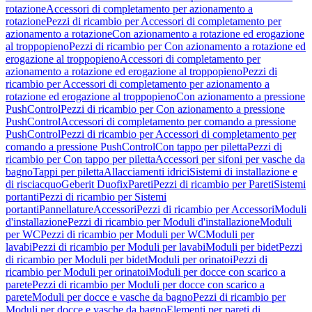
rotazione
Accessori di completamento per azionamento a
rotazione
Pezzi di ricambio per Accessori di completamento per
azionamento a rotazione
Con azionamento a rotazione ed erogazione
al troppopieno
Pezzi di ricambio per Con azionamento a rotazione ed
erogazione al troppopieno
Accessori di completamento per
azionamento a rotazione ed erogazione al troppopieno
Pezzi di
ricambio per Accessori di completamento per azionamento a
rotazione ed erogazione al troppopieno
Con azionamento a pressione
PushControl
Pezzi di ricambio per Con azionamento a pressione
PushControl
Accessori di completamento per comando a pressione
PushControl
Pezzi di ricambio per Accessori di completamento per
comando a pressione PushControl
Con tappo per piletta
Pezzi di
ricambio per Con tappo per piletta
Accessori per sifoni per vasche da
bagno
Tappi per piletta
Allacciamenti idrici
Sistemi di installazione e
di risciacquo
Geberit Duofix
Pareti
Pezzi di ricambio per Pareti
Sistemi
portanti
Pezzi di ricambio per Sistemi
portanti
Pannellature
Accessori
Pezzi di ricambio per Accessori
Moduli
d'installazione
Pezzi di ricambio per Moduli d'installazione
Moduli
per WC
Pezzi di ricambio per Moduli per WC
Moduli per
lavabi
Pezzi di ricambio per Moduli per lavabi
Moduli per bidet
Pezzi
di ricambio per Moduli per bidet
Moduli per orinatoi
Pezzi di
ricambio per Moduli per orinatoi
Moduli per docce con scarico a
parete
Pezzi di ricambio per Moduli per docce con scarico a
parete
Moduli per docce e vasche da bagno
Pezzi di ricambio per
Moduli per docce e vasche da bagno
Elementi per pareti di