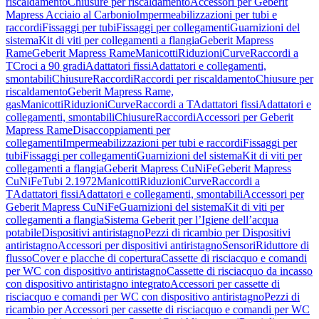
riscaldamento
Chiusure per riscaldamento
Accessori per Geberit
Mapress Acciaio al Carbonio
Impermeabilizzazioni per tubi e
raccordi
Fissaggi per tubi
Fissaggi per collegamenti
Guarnizioni del
sistema
Kit di viti per collegamenti a flangia
Geberit Mapress
Rame
Geberit Mapress Rame
Manicotti
Riduzioni
Curve
Raccordi a
T
Croci a 90 gradi
Adattatori fissi
Adattatori e collegamenti,
smontabili
Chiusure
Raccordi
Raccordi per riscaldamento
Chiusure per
riscaldamento
Geberit Mapress Rame,
gas
Manicotti
Riduzioni
Curve
Raccordi a T
Adattatori fissi
Adattatori e
collegamenti, smontabili
Chiusure
Raccordi
Accessori per Geberit
Mapress Rame
Disaccoppiamenti per
collegamenti
Impermeabilizzazioni per tubi e raccordi
Fissaggi per
tubi
Fissaggi per collegamenti
Guarnizioni del sistema
Kit di viti per
collegamenti a flangia
Geberit Mapress CuNiFe
Geberit Mapress
CuNiFe
Tubi 2.1972
Manicotti
Riduzioni
Curve
Raccordi a
T
Adattatori fissi
Adattatori e collegamenti, smontabili
Accessori per
Geberit Mapress CuNiFe
Guarnizioni del sistema
Kit di viti per
collegamenti a flangia
Sistema Geberit per l’Igiene dell’acqua
potabile
Dispositivi antiristagno
Pezzi di ricambio per Dispositivi
antiristagno
Accessori per dispositivi antiristagno
Sensori
Riduttore di
flusso
Cover e placche di copertura
Cassette di risciacquo e comandi
per WC con dispositivo antiristagno
Cassette di risciacquo da incasso
con dispositivo antiristagno integrato
Accessori per cassette di
risciacquo e comandi per WC con dispositivo antiristagno
Pezzi di
ricambio per Accessori per cassette di risciacquo e comandi per WC