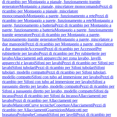
di ricambio per Montaggio a pianale, funzionamento tramite
generatore
Montaggio a pianale, miscelatore monocomando
Pezzi di
ricambio per Montaggio a pianale, miscelatore
monocomando
Montaggio a parete, funzionamento a rete
Pezzi di
ricambio per Montaggio a parete, funzionamento a rete
Montaggio a
parete, funzionamento a batteria
Pezzi di ricambio per Montaggio a
parete, funzionamento a batteria
Montaggio a parete, funzionamento
tramite generatore
Pezzi di ricambio per Montaggio a parete,
funzionamento tramite generatore
Montaggio a parete, miscelatore a
due manopole
Pezzi di ricambio per Montaggio a parete, miscelatore
a due manopole
Accessori
Pezzi di ricambio per Accessori
Per
rubinetterie per lavabo
Pezzi di ricambio per Per rubinetterie per
lavabo
Allacciamenti agli apparecchi per zona lavabo, lavelli,
apparecchi e lavatoi
Sifoni per lavabi
Pezzi di ricambio per Sifoni per
lavabi
Sifoni tubolari
Pezzi di ricambio per Sifoni tubolari
Sifoni
tubolari, modello compatto
Pezzi di ricambio per Sifoni tubolari,
modello compatto
Sifoni con tubo ad immersione per lavabo
Pezzi di
ricambio per Sifoni con tubo ad immersione per lavabo
Sifoni a
passaggio diretto per lavabo, modello compatto
Pezzi di ricambio per
Sifoni a passaggio diretto per lavabo, modello compatto
Sifoni da
incasso
Pezzi di ricambio per Sifoni da incasso
Allacciamenti per
lavabo
Pezzi di ricambio per Allacciamenti per
lavabo
Manicotti
Curve tecniche
Coperture
Allacciamenti
Pezzi di
ricambio per Allacciamenti
Guarnizioni
Manicotti per
brasatura
Prolunghe
Comandi
Sifoni per lavelli
Pezzi di ricambio per