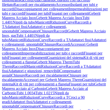
monostrato
Raccordi
Allacciamenti
Collettori con raccordo
filettato
Raccordi per riscaldamento
Accessori
Isolanti per tubi e
raccordi
Disaccoppiamenti per collegamenti
Impermeabilizzazioni per
tubi e raccordi
Fissaggi per tubi
Fissaggi per collegamenti
Geberit
Mapress Acciaio Inox
Geberit Mapress Acciaio Inox
Tubi
1.4401
Nippli da tubo
Manicotti
Riduzioni
Curve
Raccordi a
T
Adattatori fissi
Adattatori e collegamenti,
smontabili
Compensatori
Chiusure
Raccordi
Geberit Mapress Acciaio
Inox, gas
Tubi 1.4401
Nippli da
tubo
Manicotti
Riduzioni
Curve
Raccordi a T
Adattatori fissi
Adattatori
e collegamenti, smontabili
Chiusure
Raccordi
Accessori Geberit
Mapress Acciaio Inox
Disaccoppiamenti per
collegamenti
Impermeabilizzazioni per tubi e raccordi
Fissaggi per
tubi
Fissaggi per collegamenti
Guarnizioni del sistema
Kit di viti per
collegamenti a flangia
Geberit Mapress Therm
Tubi
Therm
Raccordi
Manicotti
Riduzioni
Curve
Raccordi a T
Adattatori
fissi
Adattatori e giunzioni, removibili
Compensatori
assiali
Chiusure
Raccordi per riscaldamento
Chiusure per
riscaldamento
Accessori per Geberit Mapress Therm
Guarnizioni del
sistema
Kit di viti per collegamenti a flangia
Fissaggi per tubi
Geberit
Mapress acciaio al Carbonio
Geberit Mapress Acciaio al
Carbonio
Tubi 1.0034
Tubi 1.0215
Nippli da
tubo
Manicotti
Riduzioni
Curve
Raccordi a T
Croci a 90
gradi
Adattatori fissi
Adattatori e collegamenti,
smontabili
Compensatori
Chiusure
Raccordi per