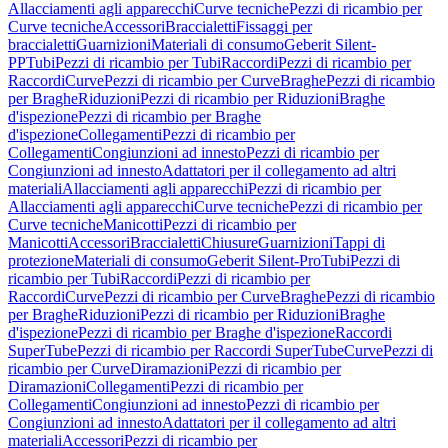
Allacciamenti agli apparecchi
Curve tecniche
Pezzi di ricambio per
Curve tecniche
Accessori
Braccialetti
Fissaggi per
braccialetti
Guarnizioni
Materiali di consumo
Geberit Silent-
PP
Tubi
Pezzi di ricambio per Tubi
Raccordi
Pezzi di ricambio per
Raccordi
Curve
Pezzi di ricambio per Curve
Braghe
Pezzi di ricambio
per Braghe
Riduzioni
Pezzi di ricambio per Riduzioni
Braghe
d'ispezione
Pezzi di ricambio per Braghe
d'ispezione
Collegamenti
Pezzi di ricambio per
Collegamenti
Congiunzioni ad innesto
Pezzi di ricambio per
Congiunzioni ad innesto
Adattatori per il collegamento ad altri
materiali
Allacciamenti agli apparecchi
Pezzi di ricambio per
Allacciamenti agli apparecchi
Curve tecniche
Pezzi di ricambio per
Curve tecniche
Manicotti
Pezzi di ricambio per
Manicotti
Accessori
Braccialetti
Chiusure
Guarnizioni
Tappi di
protezione
Materiali di consumo
Geberit Silent-Pro
Tubi
Pezzi di
ricambio per Tubi
Raccordi
Pezzi di ricambio per
Raccordi
Curve
Pezzi di ricambio per Curve
Braghe
Pezzi di ricambio
per Braghe
Riduzioni
Pezzi di ricambio per Riduzioni
Braghe
d'ispezione
Pezzi di ricambio per Braghe d'ispezione
Raccordi
SuperTube
Pezzi di ricambio per Raccordi SuperTube
Curve
Pezzi di
ricambio per Curve
Diramazioni
Pezzi di ricambio per
Diramazioni
Collegamenti
Pezzi di ricambio per
Collegamenti
Congiunzioni ad innesto
Pezzi di ricambio per
Congiunzioni ad innesto
Adattatori per il collegamento ad altri
materiali
Accessori
Pezzi di ricambio per