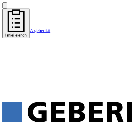
A geberit.it
I miei elenchi