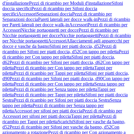
d'installazione
Pezzi di ricambio per Moduli d'installazione
Sifoni
doccia specifici
Pezzi di ricambio per Sifoni doccia
specifici
Accessori
Separazioni doccia
Pezzi di ricambio per
Separazioni doccia
Pareti laterali per docce walk-in
Pezzi di ricambio
per Pareti laterali per docce walk-in
Accessori
Pezzi di ricambio per
Accessori
Nicchie portaoggetti per docce
Pezzi di ricambio per
Nicchie portaoggetti per docce
Nicchie portaoggetti
Pezzi di ricambio
per Nicchie portaoggetti
Accessori
Allacciamenti agli apparecchi per
docce e vasche da bagno
Sifoni per piatti doccia, d52
Pezzi di
ricambio per Sifoni per piatti doccia, d52
Con tappo per piletta
Pezzi
di ricambio per Con tappo per piletta
Sifoni per piatti doccia,
d62
Pezzi di ricambio per Sifoni per piatti doccia, d62
Con tappo per
piletta
Pezzi di ricambio per Con tappo per piletta
Tappi per
piletta
Pezzi di ricambio per Tappi per piletta
Sifoni per piatti doccia,
d90
Pezzi di ricambio per Sifoni per piatti doccia, d90
Con tappo per
piletta
Pezzi di ricambio per Con tappo per piletta
Senza tappo per
piletta
Pezzi di ricambio per Senza tappo per piletta
Tappi per
piletta
Pezzi di ricambio per Tappi per piletta
Sifoni per piatti doccia
Sestra
Pezzi di ricambio per Sifoni per piatti doccia Sestra
Senza
tappo per piletta
Pezzi di ricambio per Senza tappo per
piletta
Accessori per sifoni per piatti doccia
Pezzi di ricambio per
Accessori per sifoni per piatti doccia
Tappi per piletta
Pezzi di
ricambio per Tappi per piletta
Scarichi
Sifoni per vasche da bagno,
d52
Pezzi di ricambio per Sifoni per vasche da bagno, d52
Con
azionamento a rotazione
Pezzi di ricambio per Con azionamento a