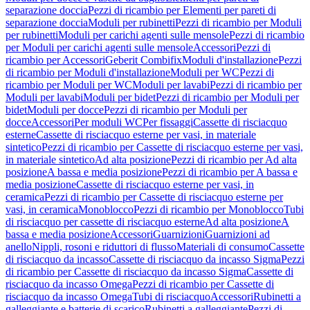
separazione doccia
Pezzi di ricambio per Elementi per pareti di
separazione doccia
Moduli per rubinetti
Pezzi di ricambio per Moduli
per rubinetti
Moduli per carichi agenti sulle mensole
Pezzi di ricambio
per Moduli per carichi agenti sulle mensole
Accessori
Pezzi di
ricambio per Accessori
Geberit Combifix
Moduli d'installazione
Pezzi
di ricambio per Moduli d'installazione
Moduli per WC
Pezzi di
ricambio per Moduli per WC
Moduli per lavabi
Pezzi di ricambio per
Moduli per lavabi
Moduli per bidet
Pezzi di ricambio per Moduli per
bidet
Moduli per docce
Pezzi di ricambio per Moduli per
docce
Accessori
Per moduli WC
Per fissaggi
Cassette di risciacquo
esterne
Cassette di risciacquo esterne per vasi, in materiale
sintetico
Pezzi di ricambio per Cassette di risciacquo esterne per vasi,
in materiale sintetico
Ad alta posizione
Pezzi di ricambio per Ad alta
posizione
A bassa e media posizione
Pezzi di ricambio per A bassa e
media posizione
Cassette di risciacquo esterne per vasi, in
ceramica
Pezzi di ricambio per Cassette di risciacquo esterne per
vasi, in ceramica
Monoblocco
Pezzi di ricambio per Monoblocco
Tubi
di risciacquo per cassette di risciacquo esterne
Ad alta posizione
A
bassa e media posizione
Accessori
Guarnizioni
Guarnizioni ad
anello
Nippli, rosoni e riduttori di flusso
Materiali di consumo
Cassette
di risciacquo da incasso
Cassette di risciacquo da incasso Sigma
Pezzi
di ricambio per Cassette di risciacquo da incasso Sigma
Cassette di
risciacquo da incasso Omega
Pezzi di ricambio per Cassette di
risciacquo da incasso Omega
Tubi di risciacquo
Accessori
Rubinetti a
galleggiante e batterie di scarico
Rubinetti a galleggiante
Pezzi di