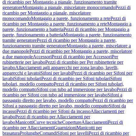
di ricambio per Montaggio a pianale, funzionamento tramite
generatore
Montaggio a pianale, miscelatore monocomando
Pezzi di
ricambio per Montaggio a pianale, miscelatore
monocomando
Montaggio a parete, funzionamento a rete
Pezzi di
ricambio per Montaggio a parete, funzionamento a rete
Montaggio a
parete, funzionamento a batteria
Pezzi di ricambio per Montaggio a
parete, funzionamento a batteria
Montaggio a parete, funzionamento
tramite generatore
Pezzi di ricambio per Montaggio a parete,
funzionamento tramite generatore
Montaggio a parete, miscelatore a
due manopole
Pezzi di ricambio per Montaggio a parete, miscelatore
a due manopole
Accessori
Pezzi di ricambio per Accessori
Per
rubinetterie per lavabo
Pezzi di ricambio per Per rubinetterie per
lavabo
Allacciamenti agli apparecchi per zona lavabo, lavelli,
apparecchi e lavatoi
Sifoni per lavabi
Pezzi di ricambio per Sifoni per
lavabi
Sifoni tubolari
Pezzi di ricambio per Sifoni tubolari
Sifoni
tubolari, modello compatto
Pezzi di ricambio per Sifoni tubolari,
modello compatto
Sifoni con tubo ad immersione per lavabo
Pezzi di
ricambio per Sifoni con tubo ad immersione per lavabo
Sifoni a
passaggio diretto per lavabo, modello compatto
Pezzi di ricambio per
Sifoni a passaggio diretto per lavabo, modello compatto
Sifoni da
incasso
Pezzi di ricambio per Sifoni da incasso
Allacciamenti per
lavabo
Pezzi di ricambio per Allacciamenti per
lavabo
Manicotti
Curve tecniche
Coperture
Allacciamenti
Pezzi di
ricambio per Allacciamenti
Guarnizioni
Manicotti per
brasatura
Prolunghe
Comandi
Sifoni per lavelli
Pezzi di ricambio per