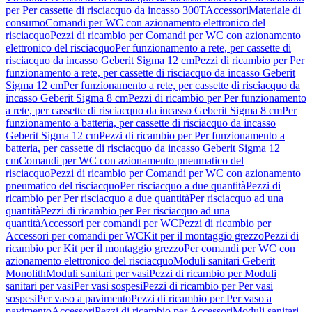
per Per cassette di risciacquo da incasso 300T
Accessori
Materiale di
consumo
Comandi per WC con azionamento elettronico del
risciacquo
Pezzi di ricambio per Comandi per WC con azionamento
elettronico del risciacquo
Per funzionamento a rete, per cassette di
risciacquo da incasso Geberit Sigma 12 cm
Pezzi di ricambio per Per
funzionamento a rete, per cassette di risciacquo da incasso Geberit
Sigma 12 cm
Per funzionamento a rete, per cassette di risciacquo da
incasso Geberit Sigma 8 cm
Pezzi di ricambio per Per funzionamento
a rete, per cassette di risciacquo da incasso Geberit Sigma 8 cm
Per
funzionamento a batteria, per cassette di risciacquo da incasso
Geberit Sigma 12 cm
Pezzi di ricambio per Per funzionamento a
batteria, per cassette di risciacquo da incasso Geberit Sigma 12
cm
Comandi per WC con azionamento pneumatico del
risciacquo
Pezzi di ricambio per Comandi per WC con azionamento
pneumatico del risciacquo
Per risciacquo a due quantità
Pezzi di
ricambio per Per risciacquo a due quantità
Per risciacquo ad una
quantità
Pezzi di ricambio per Per risciacquo ad una
quantità
Accessori per comandi per WC
Pezzi di ricambio per
Accessori per comandi per WC
Kit per il montaggio grezzo
Pezzi di
ricambio per Kit per il montaggio grezzo
Per comandi per WC con
azionamento elettronico del risciacquo
Moduli sanitari Geberit
Monolith
Moduli sanitari per vasi
Pezzi di ricambio per Moduli
sanitari per vasi
Per vasi sospesi
Pezzi di ricambio per Per vasi
sospesi
Per vaso a pavimento
Pezzi di ricambio per Per vaso a
pavimento
Accessori
Pezzi di ricambio per Accessori
Moduli sanitari