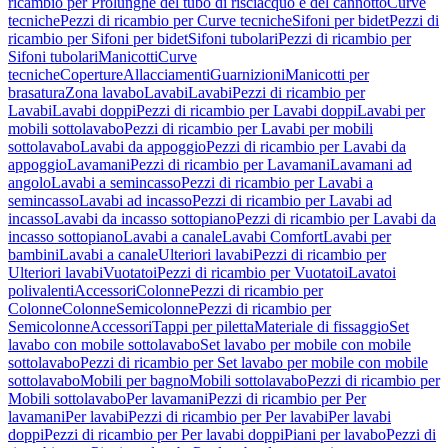
ricambio per Prolunghe del tubo di risciacquo e del cannotto
Curve
tecniche
Pezzi di ricambio per Curve tecniche
Sifoni per bidet
Pezzi di
ricambio per Sifoni per bidet
Sifoni tubolari
Pezzi di ricambio per
Sifoni tubolari
Manicotti
Curve
tecniche
Coperture
Allacciamenti
Guarnizioni
Manicotti per
brasatura
Zona lavabo
Lavabi
Lavabi
Pezzi di ricambio per
Lavabi
Lavabi doppi
Pezzi di ricambio per Lavabi doppi
Lavabi per
mobili sottolavabo
Pezzi di ricambio per Lavabi per mobili
sottolavabo
Lavabi da appoggio
Pezzi di ricambio per Lavabi da
appoggio
Lavamani
Pezzi di ricambio per Lavamani
Lavamani ad
angolo
Lavabi a semincasso
Pezzi di ricambio per Lavabi a
semincasso
Lavabi ad incasso
Pezzi di ricambio per Lavabi ad
incasso
Lavabi da incasso sottopiano
Pezzi di ricambio per Lavabi da
incasso sottopiano
Lavabi a canale
Lavabi Comfort
Lavabi per
bambini
Lavabi a canale
Ulteriori lavabi
Pezzi di ricambio per
Ulteriori lavabi
Vuotatoi
Pezzi di ricambio per Vuotatoi
Lavatoi
polivalenti
Accessori
Colonne
Pezzi di ricambio per
Colonne
Colonne
Semicolonne
Pezzi di ricambio per
Semicolonne
Accessori
Tappi per piletta
Materiale di fissaggio
Set
lavabo con mobile sottolavabo
Set lavabo per mobile con mobile
sottolavabo
Pezzi di ricambio per Set lavabo per mobile con mobile
sottolavabo
Mobili per bagno
Mobili sottolavabo
Pezzi di ricambio per
Mobili sottolavabo
Per lavamani
Pezzi di ricambio per Per
lavamani
Per lavabi
Pezzi di ricambio per Per lavabi
Per lavabi
doppi
Pezzi di ricambio per Per lavabi doppi
Piani per lavabo
Pezzi di