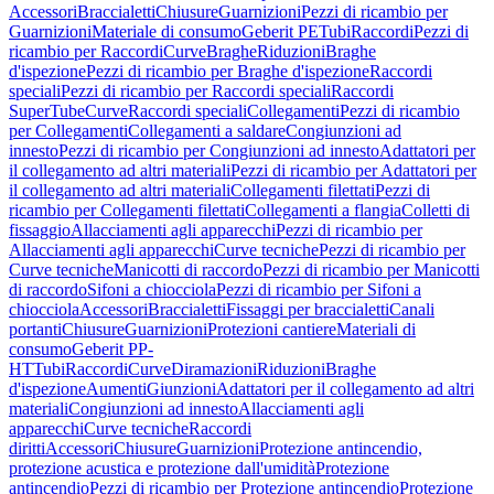
Accessori
Braccialetti
Chiusure
Guarnizioni
Pezzi di ricambio per
Guarnizioni
Materiale di consumo
Geberit PE
Tubi
Raccordi
Pezzi di
ricambio per Raccordi
Curve
Braghe
Riduzioni
Braghe
d'ispezione
Pezzi di ricambio per Braghe d'ispezione
Raccordi
speciali
Pezzi di ricambio per Raccordi speciali
Raccordi
SuperTube
Curve
Raccordi speciali
Collegamenti
Pezzi di ricambio
per Collegamenti
Collegamenti a saldare
Congiunzioni ad
innesto
Pezzi di ricambio per Congiunzioni ad innesto
Adattatori per
il collegamento ad altri materiali
Pezzi di ricambio per Adattatori per
il collegamento ad altri materiali
Collegamenti filettati
Pezzi di
ricambio per Collegamenti filettati
Collegamenti a flangia
Colletti di
fissaggio
Allacciamenti agli apparecchi
Pezzi di ricambio per
Allacciamenti agli apparecchi
Curve tecniche
Pezzi di ricambio per
Curve tecniche
Manicotti di raccordo
Pezzi di ricambio per Manicotti
di raccordo
Sifoni a chiocciola
Pezzi di ricambio per Sifoni a
chiocciola
Accessori
Braccialetti
Fissaggi per braccialetti
Canali
portanti
Chiusure
Guarnizioni
Protezioni cantiere
Materiali di
consumo
Geberit PP-
HT
Tubi
Raccordi
Curve
Diramazioni
Riduzioni
Braghe
d'ispezione
Aumenti
Giunzioni
Adattatori per il collegamento ad altri
materiali
Congiunzioni ad innesto
Allacciamenti agli
apparecchi
Curve tecniche
Raccordi
diritti
Accessori
Chiusure
Guarnizioni
Protezione antincendio,
protezione acustica e protezione dall'umidità
Protezione
antincendio
Pezzi di ricambio per Protezione antincendio
Protezione