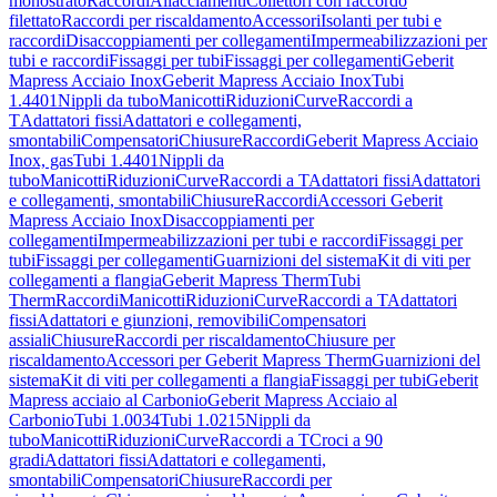
monostrato
Raccordi
Allacciamenti
Collettori con raccordo
filettato
Raccordi per riscaldamento
Accessori
Isolanti per tubi e
raccordi
Disaccoppiamenti per collegamenti
Impermeabilizzazioni per
tubi e raccordi
Fissaggi per tubi
Fissaggi per collegamenti
Geberit
Mapress Acciaio Inox
Geberit Mapress Acciaio Inox
Tubi
1.4401
Nippli da tubo
Manicotti
Riduzioni
Curve
Raccordi a
T
Adattatori fissi
Adattatori e collegamenti,
smontabili
Compensatori
Chiusure
Raccordi
Geberit Mapress Acciaio
Inox, gas
Tubi 1.4401
Nippli da
tubo
Manicotti
Riduzioni
Curve
Raccordi a T
Adattatori fissi
Adattatori
e collegamenti, smontabili
Chiusure
Raccordi
Accessori Geberit
Mapress Acciaio Inox
Disaccoppiamenti per
collegamenti
Impermeabilizzazioni per tubi e raccordi
Fissaggi per
tubi
Fissaggi per collegamenti
Guarnizioni del sistema
Kit di viti per
collegamenti a flangia
Geberit Mapress Therm
Tubi
Therm
Raccordi
Manicotti
Riduzioni
Curve
Raccordi a T
Adattatori
fissi
Adattatori e giunzioni, removibili
Compensatori
assiali
Chiusure
Raccordi per riscaldamento
Chiusure per
riscaldamento
Accessori per Geberit Mapress Therm
Guarnizioni del
sistema
Kit di viti per collegamenti a flangia
Fissaggi per tubi
Geberit
Mapress acciaio al Carbonio
Geberit Mapress Acciaio al
Carbonio
Tubi 1.0034
Tubi 1.0215
Nippli da
tubo
Manicotti
Riduzioni
Curve
Raccordi a T
Croci a 90
gradi
Adattatori fissi
Adattatori e collegamenti,
smontabili
Compensatori
Chiusure
Raccordi per