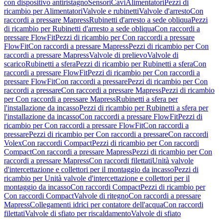
con dispositivo antiristagno
Sensori
Cavi
Alimentatori
Pezzi di
ricambio per Alimentatori
Valvole e rubinetti
Valvole d'arresto
Con
raccordi a pressare Mapress
Rubinetti d'arresto a sede obliqua
Pezzi
di ricambio per Rubinetti d'arresto a sede obliqua
Con raccordi a
pressare FlowFit
Pezzi di ricambio per Con raccordi a pressare
FlowFit
Con raccordi a pressare Mapress
Pezzi di ricambio per Con
raccordi a pressare Mapress
Valvole di prelievo
Valvole di
scarico
Rubinetti a sfera
Pezzi di ricambio per Rubinetti a sfera
Con
raccordi a pressare FlowFit
Pezzi di ricambio per Con raccordi a
pressare FlowFit
Con raccordi a pressare
Pezzi di ricambio per Con
raccordi a pressare
Con raccordi a pressare Mapress
Pezzi di ricambio
per Con raccordi a pressare Mapress
Rubinetti a sfera per
l'installazione da incasso
Pezzi di ricambio per Rubinetti a sfera per
l'installazione da incasso
Con raccordi a pressare FlowFit
Pezzi di
ricambio per Con raccordi a pressare FlowFit
Con raccordi a
pressare
Pezzi di ricambio per Con raccordi a pressare
Con raccordi
Volex
Con raccordi Compact
Pezzi di ricambio per Con raccordi
Compact
Con raccordi a pressare Mapress
Pezzi di ricambio per Con
raccordi a pressare Mapress
Con raccordi filettati
Unità valvole
d'intercettazione e collettori per il montaggio da incasso
Pezzi di
ricambio per Unità valvole d'intercettazione e collettori per il
montaggio da incasso
Con raccordi Compact
Pezzi di ricambio per
Con raccordi Compact
Valvole di ritegno
Con raccordi a pressare
Mapress
Collegamenti idrici per contatore dell'acqua
Con raccordi
filettati
Valvole di sfiato per riscaldamento
Valvole di sfiato