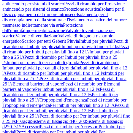
antincendio per sistemi di scarico
Pezzi di ricambio per Protezione
antincendio per sistemi di scarico
Protezione acustica
Isolanti per il
disaccoppiamento dal rumore intrinseco
Isolamento per il
disaccoppiamento dalla struttura e l'isolamento acustico del rumore
trasmesso indirettamente via aria
Protezione
dall'umidità
Impermeabilizzazione
Valvole di ventilazione per
scarico
Valvole di ventilazione
Valvole di ritegno a risparmio
energetico
Scarico per tetti Geberit Pluvia
Imbuti per pluviali
Pezzi di
ricambio per Imbuti per pluviali
Imbuti per pluviali fino a 12 l/s
Pezzi
di ricambio per Imbuti per pluviali fino a 12 l/s
Imbuti per pluviali
fino a 25 l/s
Pezzi di ricambio per Imbuti per pluviali fino a 25
l/s
Imbuti per pluviali per canali di gronda
Pezzi di ricambio per
Imbuti per pluviali per canali di gronda
Imbuti per pluviali fino a 12
l/s
Pezzi di ricambio per Imbuti per pluviali fino a 12 l/s
Imbuti per
pluviali fino a 25 l/s
Pezzi di ricambio per Imbuti per pluviali fino a
25 l/s
Elementi barriera al vapore
Pezzi di ricambio per Elementi
barriera al vapore
Per imbuti per pluviali fino a 12 l/s
Pezzi di
ricambio per Per imbuti per pluviali fino a 12 l/s
Per imbuti per
pluviali fino a 25 l/s
Troppopieni d'emergenza
Pezzi di ricambio per
Troppopieni d'emergenza
Per imbuti per pluviali fino a 12 l/s
Pezzi di
ricambio per Per imbuti per pluviali fino a 12 l/s
Per imbuti per
pluviali fino a 25 l/s
Pezzi di ricambio per Per imbuti per pluviali fino
a 25 l/s
Fissaggi
Sistema di fissaggio d40–200
Sistema di fissaggio
d250–315
Accessori
Pezzi di ricambio per Accessori
Per imbuti per
pluviali
Pezzi di ricambio per Per imbuti per pluviali
Per