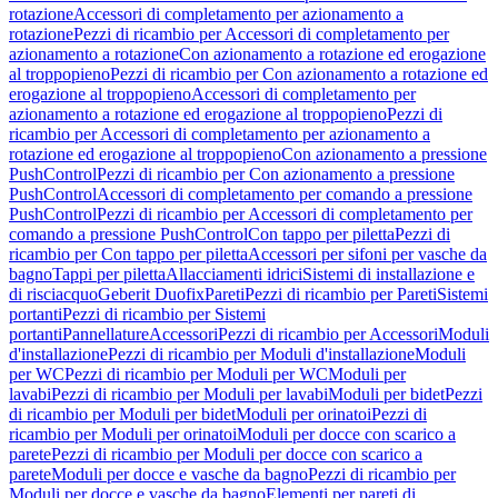
rotazione
Accessori di completamento per azionamento a
rotazione
Pezzi di ricambio per Accessori di completamento per
azionamento a rotazione
Con azionamento a rotazione ed erogazione
al troppopieno
Pezzi di ricambio per Con azionamento a rotazione ed
erogazione al troppopieno
Accessori di completamento per
azionamento a rotazione ed erogazione al troppopieno
Pezzi di
ricambio per Accessori di completamento per azionamento a
rotazione ed erogazione al troppopieno
Con azionamento a pressione
PushControl
Pezzi di ricambio per Con azionamento a pressione
PushControl
Accessori di completamento per comando a pressione
PushControl
Pezzi di ricambio per Accessori di completamento per
comando a pressione PushControl
Con tappo per piletta
Pezzi di
ricambio per Con tappo per piletta
Accessori per sifoni per vasche da
bagno
Tappi per piletta
Allacciamenti idrici
Sistemi di installazione e
di risciacquo
Geberit Duofix
Pareti
Pezzi di ricambio per Pareti
Sistemi
portanti
Pezzi di ricambio per Sistemi
portanti
Pannellature
Accessori
Pezzi di ricambio per Accessori
Moduli
d'installazione
Pezzi di ricambio per Moduli d'installazione
Moduli
per WC
Pezzi di ricambio per Moduli per WC
Moduli per
lavabi
Pezzi di ricambio per Moduli per lavabi
Moduli per bidet
Pezzi
di ricambio per Moduli per bidet
Moduli per orinatoi
Pezzi di
ricambio per Moduli per orinatoi
Moduli per docce con scarico a
parete
Pezzi di ricambio per Moduli per docce con scarico a
parete
Moduli per docce e vasche da bagno
Pezzi di ricambio per
Moduli per docce e vasche da bagno
Elementi per pareti di