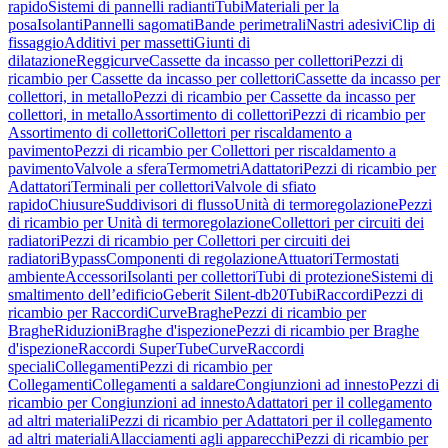
rapido
Sistemi di pannelli radianti
Tubi
Materiali per la
posa
Isolanti
Pannelli sagomati
Bande perimetrali
Nastri adesivi
Clip di
fissaggio
Additivi per massetti
Giunti di
dilatazione
Reggicurve
Cassette da incasso per collettori
Pezzi di
ricambio per Cassette da incasso per collettori
Cassette da incasso per
collettori, in metallo
Pezzi di ricambio per Cassette da incasso per
collettori, in metallo
Assortimento di collettori
Pezzi di ricambio per
Assortimento di collettori
Collettori per riscaldamento a
pavimento
Pezzi di ricambio per Collettori per riscaldamento a
pavimento
Valvole a sfera
Termometri
Adattatori
Pezzi di ricambio per
Adattatori
Terminali per collettori
Valvole di sfiato
rapido
Chiusure
Suddivisori di flusso
Unità di termoregolazione
Pezzi
di ricambio per Unità di termoregolazione
Collettori per circuiti dei
radiatori
Pezzi di ricambio per Collettori per circuiti dei
radiatori
Bypass
Componenti di regolazione
Attuatori
Termostati
ambiente
Accessori
Isolanti per collettori
Tubi di protezione
Sistemi di
smaltimento dell’edificio
Geberit Silent-db20
Tubi
Raccordi
Pezzi di
ricambio per Raccordi
Curve
Braghe
Pezzi di ricambio per
Braghe
Riduzioni
Braghe d'ispezione
Pezzi di ricambio per Braghe
d'ispezione
Raccordi SuperTube
Curve
Raccordi
speciali
Collegamenti
Pezzi di ricambio per
Collegamenti
Collegamenti a saldare
Congiunzioni ad innesto
Pezzi di
ricambio per Congiunzioni ad innesto
Adattatori per il collegamento
ad altri materiali
Pezzi di ricambio per Adattatori per il collegamento
ad altri materiali
Allacciamenti agli apparecchi
Pezzi di ricambio per