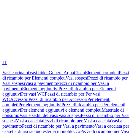
IT
Vasi e orinatoi
Vasi bidet Geberit AquaClean
Elementi completi
Pezzi
di ricambio per Elementi completi
Vasi sospesi
Pezzi di ricambio per
Vasi sospesi
Vasi a pavimento
Pezzi di ricambio per Vasi a
pavimento
Elementi aggiuntivi
Pezzi di ricambio per Elementi
aggiuntivi
Per vasi WC
Pezzi di ricambio per Per vasi
WC
Accessori
Pezzi di ricambio per Accessori
Per elementi
completi
Per elementi aggiuntivi
Pezzi di ricambio per Per elementi
aggiuntivi
Per elementi aggiuntivi e elementi completi
Materiale di
consumo
Vasi e sedili del vaso
Vasi sospesi
Pezzi di ricambio per Vasi
sospesi
Vasi a cacciata
Pezzi di ricambio per Vasi a cacciata
Vasi a
pavimento
Pezzi di ricambio per Vasi a pavimento
Vasi a cacciata per
cassetta di risciacquo esterna monoblocco
Pezzi di ricambio per Vasi