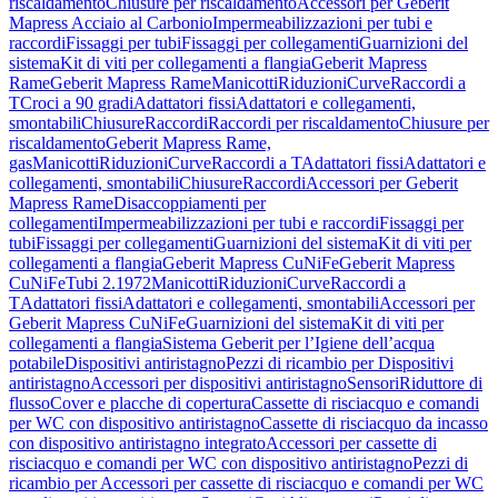
riscaldamento
Chiusure per riscaldamento
Accessori per Geberit
Mapress Acciaio al Carbonio
Impermeabilizzazioni per tubi e
raccordi
Fissaggi per tubi
Fissaggi per collegamenti
Guarnizioni del
sistema
Kit di viti per collegamenti a flangia
Geberit Mapress
Rame
Geberit Mapress Rame
Manicotti
Riduzioni
Curve
Raccordi a
T
Croci a 90 gradi
Adattatori fissi
Adattatori e collegamenti,
smontabili
Chiusure
Raccordi
Raccordi per riscaldamento
Chiusure per
riscaldamento
Geberit Mapress Rame,
gas
Manicotti
Riduzioni
Curve
Raccordi a T
Adattatori fissi
Adattatori e
collegamenti, smontabili
Chiusure
Raccordi
Accessori per Geberit
Mapress Rame
Disaccoppiamenti per
collegamenti
Impermeabilizzazioni per tubi e raccordi
Fissaggi per
tubi
Fissaggi per collegamenti
Guarnizioni del sistema
Kit di viti per
collegamenti a flangia
Geberit Mapress CuNiFe
Geberit Mapress
CuNiFe
Tubi 2.1972
Manicotti
Riduzioni
Curve
Raccordi a
T
Adattatori fissi
Adattatori e collegamenti, smontabili
Accessori per
Geberit Mapress CuNiFe
Guarnizioni del sistema
Kit di viti per
collegamenti a flangia
Sistema Geberit per l’Igiene dell’acqua
potabile
Dispositivi antiristagno
Pezzi di ricambio per Dispositivi
antiristagno
Accessori per dispositivi antiristagno
Sensori
Riduttore di
flusso
Cover e placche di copertura
Cassette di risciacquo e comandi
per WC con dispositivo antiristagno
Cassette di risciacquo da incasso
con dispositivo antiristagno integrato
Accessori per cassette di
risciacquo e comandi per WC con dispositivo antiristagno
Pezzi di
ricambio per Accessori per cassette di risciacquo e comandi per WC