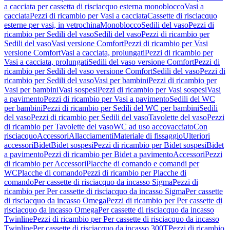
a cacciata per cassetta di risciacquo esterna monoblocco
Vasi a
cacciata
Pezzi di ricambio per Vasi a cacciata
Cassette di risciacquo
esterne per vasi, in vetrochina
Monoblocco
Sedili del vaso
Pezzi di
ricambio per Sedili del vaso
Sedili del vaso
Pezzi di ricambio per
Sedili del vaso
Vasi versione Comfort
Pezzi di ricambio per Vasi
versione Comfort
Vasi a cacciata, prolungati
Pezzi di ricambio per
Vasi a cacciata, prolungati
Sedili del vaso versione Comfort
Pezzi di
ricambio per Sedili del vaso versione Comfort
Sedili del vaso
Pezzi di
ricambio per Sedili del vaso
Vasi per bambini
Pezzi di ricambio per
Vasi per bambini
Vasi sospesi
Pezzi di ricambio per Vasi sospesi
Vasi
a pavimento
Pezzi di ricambio per Vasi a pavimento
Sedili del WC
per bambini
Pezzi di ricambio per Sedili del WC per bambini
Sedili
del vaso
Pezzi di ricambio per Sedili del vaso
Tavolette del vaso
Pezzi
di ricambio per Tavolette del vaso
WC ad uso accovacciato
Con
risciacquo
Accessori
Allacciamenti
Materiale di fissaggio
Ulteriori
accessori
Bidet
Bidet sospesi
Pezzi di ricambio per Bidet sospesi
Bidet
a pavimento
Pezzi di ricambio per Bidet a pavimento
Accessori
Pezzi
di ricambio per Accessori
Placche di comando e comandi per
WC
Placche di comando
Pezzi di ricambio per Placche di
comando
Per cassette di risciacquo da incasso Sigma
Pezzi di
ricambio per Per cassette di risciacquo da incasso Sigma
Per cassette
di risciacquo da incasso Omega
Pezzi di ricambio per Per cassette di
risciacquo da incasso Omega
Per cassette di risciacquo da incasso
Twinline
Pezzi di ricambio per Per cassette di risciacquo da incasso
Twinline
Per cassette di risciacquo da incasso 300T
Pezzi di ricambio