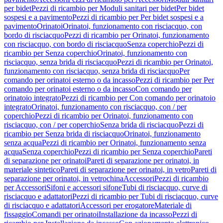
per bidet
Pezzi di ricambio per Moduli sanitari per bidet
Per bidet
sospesi e a pavimento
Pezzi di ricambio per Per bidet sospesi e a
pavimento
Orinatoi
Orinatoi, funzionamento con risciacquo, con
bordo di risciacquo
Pezzi di ricambio per Orinatoi, funzionamento
con risciacquo, con bordo di risciacquo
Senza coperchio
Pezzi di
ricambio per Senza coperchio
Orinatoi, funzionamento con
risciacquo, senza brida di risciacquo
Pezzi di ricambio per Orinatoi,
funzionamento con risciacquo, senza brida di risciacquo
Per
comando per orinatoi esterno o da incasso
Pezzi di ricambio per Per
comando per orinatoi esterno o da incasso
Con comando per
orinatoio integrato
Pezzi di ricambio per Con comando per orinatoio
integrato
Orinatoi, funzionamento con risciacquo, con / per
coperchio
Pezzi di ricambio per Orinatoi, funzionamento con
risciacquo, con / per coperchio
Senza brida di risciacquo
Pezzi di
ricambio per Senza brida di risciacquo
Orinatoi, funzionamento
senza acqua
Pezzi di ricambio per Orinatoi, funzionamento senza
acqua
Senza coperchio
Pezzi di ricambio per Senza coperchio
Pareti
di separazione per orinatoi
Pareti di separazione per orinatoi, in
materiale sintetico
Pareti di separazione per orinatoi, in vetro
Pareti di
separazione per orinatoi, in vetrochina
Accessori
Pezzi di ricambio
per Accessori
Sifoni e accessori sifone
Tubi di risciacquo, curve di
risciacquo e adattatori
Pezzi di ricambio per Tubi di risciacquo, curve
di risciacquo e adattatori
Accessori per erogatore
Materiale di
fissaggio
Comandi per orinatoi
Installazione da incasso
Pezzi di