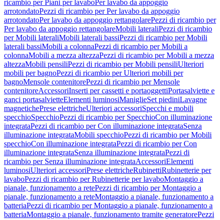
ricambio per Piani per lavabo
Per lavabo da appoggio
arrotondato
Pezzi di ricambio per Per lavabo da appoggio
arrotondato
Per lavabo da appoggio rettangolare
Pezzi di ricambio per
Per lavabo da appoggio rettangolare
Mobili laterali
Pezzi di ricambio
per Mobili laterali
Mobili laterali bassi
Pezzi di ricambio per Mobili
laterali bassi
Mobili a colonna
Pezzi di ricambio per Mobili a
colonna
Mobili a mezza altezza
Pezzi di ricambio per Mobili a mezza
altezza
Mobili pensili
Pezzi di ricambio per Mobili pensili
Ulteriori
mobili per bagno
Pezzi di ricambio per Ulteriori mobili per
bagno
Mensole contenitore
Pezzi di ricambio per Mensole
contenitore
Accessori
Inserti per cassetti e portaoggetti
Portasalviette e
ganci portasalviette
Elementi luminosi
Maniglie
Set piedini
Lavagne
magnetiche
Prese elettriche
Ulteriori accessori
Specchi e mobili
specchio
Specchio
Pezzi di ricambio per Specchio
Con illuminazione
integrata
Pezzi di ricambio per Con illuminazione integrata
Senza
illuminazione integrata
Mobili specchio
Pezzi di ricambio per Mobili
specchio
Con illuminazione integrata
Pezzi di ricambio per Con
illuminazione integrata
Senza illuminazione integrata
Pezzi di
ricambio per Senza illuminazione integrata
Accessori
Elementi
luminosi
Ulteriori accessori
Prese elettriche
Rubinetti
Rubinetterie per
lavabo
Pezzi di ricambio per Rubinetterie per lavabo
Montaggio a
pianale, funzionamento a rete
Pezzi di ricambio per Montaggio a
pianale, funzionamento a rete
Montaggio a pianale, funzionamento a
batteria
Pezzi di ricambio per Montaggio a pianale, funzionamento a
batteria
Montaggio a pianale, funzionamento tramite generatore
Pezzi