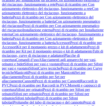
ricambio per Installazione da incasso
Con azionamento elettronico
del risciacquo, funzionamento a rete
Pezzi di ricambio per Con
azionamento elettronico del risciacquo, funzionamento a rete
Con
azionamento elettronico del risciacquo, funzionamento a
batteria
Pezzi di ricambio per Con azionamento elettronico del
risciacquo, funzionamento a batteria
Con azionamento pneumatico
del risciacquo
Pezzi di ricambio per Con azionamento pneumatico
del risciacquo
Installazione esterna
Pezzi di ricambio per Installazione
esterna
Con azionamento elettronico del risciacquo, funzionamento a
batteria
Pezzi di ricambio per Con azionamento elettronico del
risciacquo, funzionamento a batteria
Accessori
Pezzi di ricambio per
Accessori
Kit per il montaggio grezzo e kit di adattamento
Pezzi di
ricambio per Kit per il montaggio grezzo e kit di adattamento
Tubi di
risciacquo, curve di risciacquo e adattatori
Placche di
copertura
Comandi d’uso
Allacciamenti agli apparecchi per vasi,
orinatoi e bidet
Sifoni per vasi e vuotatoi
Pezzi di ricambio per Sifoni
per vasi e vuotatoi
Sifoni
Curve tecniche
Pezzi di ricambio per Curve
tecniche
Manicotti
Pezzi di ricambio per Manicotti
Set per
allacciamento
Pezzi di ricambio per Set per
allacciamento
Cannotti
Pezzi di ricambio per Cannotti
Raccordi in
PVC
Pezzi di ricambio per Raccordi in PVC
Morsetti e cappucci di
copertura
Sifoni per orinatoi
Pezzi di ricambio per Sifoni per
orinatoi
Sifoni per orinatoio
Pezzi di ricambio per Sifoni per
orinatoio
Sifoni tubolari
Pezzi di ricambio per Sifoni
tubolari
Prolunghe del tubo di risciacquo e del cannotto
Pezzi di