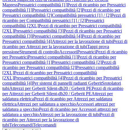
Mapress
Pressatrici compatibilità [1]
Pezzi di ricambio per Pressatrici
compatibilità [1]
Pressatrici compatibilità [2]
Pezzi di ricambio per
Pressatrici compatibilità [2]
Compatibilità pressatrici [1] / [2]
Pezzi di
ricambio per Compatibilità pressatrici [1] / [2]
Pressatrici
compatibilità [2XL]
Pezzi di ricambio per Pressatrici compatibilità
[2XL]
Pressatrici compatibilità [3]
Pezzi di ricambio per Pressatrici
compatibilità [3]
Pressatrici compatibilità [4]
Pezzi di ricambio per
Pressatrici compatibilità [4]
Attrezzi per la lavorazione di tubi
Pezzi di
ricambio per Attrezzi per la lavorazione di tubi
Tappi prova
pressione
Strumenti di controllo
Accessori
Pressatrici
Pezzi di ricambio
per Pressatrici
Pressatrici compatibilità [1]
Pezzi di ricambio per
Pressatrici compatibilità [1]
Pressatrici compatibilità [2]
Pezzi di
ricambio per Pressatrici compatibilità [2]
Pressatrici compatibilità
[2XL]
Pezzi di ricambio per Pressatrici compatibilità
[2XL]
Pressatrici compatibilità [4]
Pezzi di ricambio per Pressatrici
compatibilità [4]
Per sistemi di pannelli radianti Geberit
Srotolatori
tubi
Attrezzi per Geberit Silent-db20 / Geberit PE
Pezzi di ricambio
per Attrezzi per Geberit Silent-db20 / Geberit PE
Attrezzi per
saldatura elettrica
Pezzi di ricambio per Attrezzi per saldatura
elettrica
Attrezzi per saldatura a specchio
Accessori attrezzi per
saldatura a specchio
Pezzi di ricambio per Accessori attrezzi per
saldatura a specchio
Attrezzi per la lavorazione di tubi
Pezzi di
ricambio per Attrezzi per la lavorazione di
tubi
Telecomandi
Telecomandi