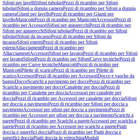
Sifoni per lavelli
Sifoni tubolari
Pezzi di ricambio per Sifoni
tubolari
Sifoni a doppia camera
Pezzi di ricambio per Sifoni a doppia
camera
Giunti per lavello
Pezzi di ricambio per Giunti per
lavello
Manicotti
Pezzi di ricambio per Manicotti
Accessori
Pezzi di
ricambio per Accessori
Sifoni per apparecchi
Pezzi di ricambio per
Sifoni per apparecchi
Sifoni tubolari
Pezzi di ricambio per Sifoni
tubolari
Sifoni da incasso
Pezzi di ricambio per Sifoni da
incasso
Sifoni esterni
Pezzi di ricambio per Sifoni
esterni
Allacciamenti
Pezzi di ricambio per
Allacciamenti
Accessori
Sifoni per lavatoi
Pezzi di ricambio per Sifoni
per lavatoi
Sifoni
Pezzi di ricambio per Sifoni
Curve tecniche
Pezzi di
ricambio per Curve tecniche
Manicotti
Pezzi di ricambio per
Manicotti
Pilette di scarico
Pezzi di ricambio per Pilette di
scarico
Accessori
Pezzi di ricambio per Accessori
Docce e vasche da
bagno
Docce
Scarichi a pavimento per docce
Pezzi di ricambio per
Scarichi a pavimento per docce
Canalette per doccia
Pezzi di
ricambio per Canalette per doccia
Accessori per canalette per
doccia
Pezzi di ricambio per Accessori per canalette per doccia
Sifoni
per doccia a pavimento
Pezzi di ricambio per Sifoni per doccia a
pavimento
Accessori per sifoni per doccia a pavimento
Pezzi di
ricambio per Accessori per sifoni per doccia a pavimento
Scarichi a
parete
Pezzi di ricambio per Scarichi a parete
Accessori per scarichi a
parete
Pezzi di ricambio per Accessori per scarichi a parete
Piatti
doccia e superfici doccia
Pezzi di ricambio per Piatti doccia e
superfici doccia
Piatti doccia in vetrochina
Moduli