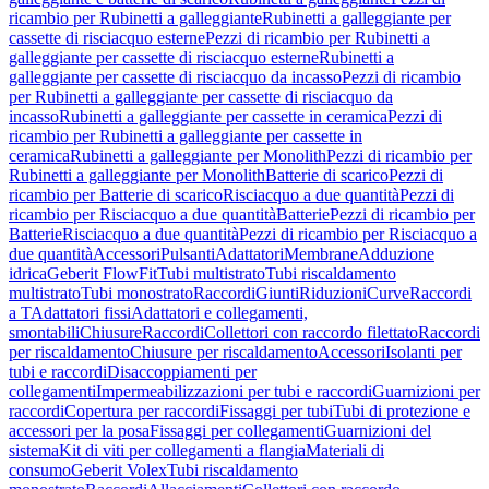
ricambio per Rubinetti a galleggiante
Rubinetti a galleggiante per
cassette di risciacquo esterne
Pezzi di ricambio per Rubinetti a
galleggiante per cassette di risciacquo esterne
Rubinetti a
galleggiante per cassette di risciacquo da incasso
Pezzi di ricambio
per Rubinetti a galleggiante per cassette di risciacquo da
incasso
Rubinetti a galleggiante per cassette in ceramica
Pezzi di
ricambio per Rubinetti a galleggiante per cassette in
ceramica
Rubinetti a galleggiante per Monolith
Pezzi di ricambio per
Rubinetti a galleggiante per Monolith
Batterie di scarico
Pezzi di
ricambio per Batterie di scarico
Risciacquo a due quantità
Pezzi di
ricambio per Risciacquo a due quantità
Batterie
Pezzi di ricambio per
Batterie
Risciacquo a due quantità
Pezzi di ricambio per Risciacquo a
due quantità
Accessori
Pulsanti
Adattatori
Membrane
Adduzione
idrica
Geberit FlowFit
Tubi multistrato
Tubi riscaldamento
multistrato
Tubi monostrato
Raccordi
Giunti
Riduzioni
Curve
Raccordi
a T
Adattatori fissi
Adattatori e collegamenti,
smontabili
Chiusure
Raccordi
Collettori con raccordo filettato
Raccordi
per riscaldamento
Chiusure per riscaldamento
Accessori
Isolanti per
tubi e raccordi
Disaccoppiamenti per
collegamenti
Impermeabilizzazioni per tubi e raccordi
Guarnizioni per
raccordi
Copertura per raccordi
Fissaggi per tubi
Tubi di protezione e
accessori per la posa
Fissaggi per collegamenti
Guarnizioni del
sistema
Kit di viti per collegamenti a flangia
Materiali di
consumo
Geberit Volex
Tubi riscaldamento