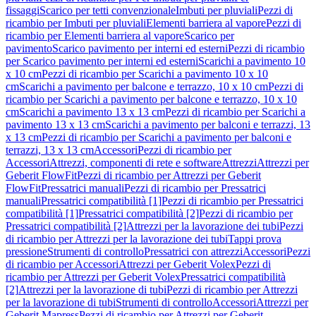
fissaggi
Scarico per tetti convenzionale
Imbuti per pluviali
Pezzi di
ricambio per Imbuti per pluviali
Elementi barriera al vapore
Pezzi di
ricambio per Elementi barriera al vapore
Scarico per
pavimento
Scarico pavimento per interni ed esterni
Pezzi di ricambio
per Scarico pavimento per interni ed esterni
Scarichi a pavimento 10
x 10 cm
Pezzi di ricambio per Scarichi a pavimento 10 x 10
cm
Scarichi a pavimento per balcone e terrazzo, 10 x 10 cm
Pezzi di
ricambio per Scarichi a pavimento per balcone e terrazzo, 10 x 10
cm
Scarichi a pavimento 13 x 13 cm
Pezzi di ricambio per Scarichi a
pavimento 13 x 13 cm
Scarichi a pavimento per balconi e terrazzi, 13
x 13 cm
Pezzi di ricambio per Scarichi a pavimento per balconi e
terrazzi, 13 x 13 cm
Accessori
Pezzi di ricambio per
Accessori
Attrezzi, componenti di rete e software
Attrezzi
Attrezzi per
Geberit FlowFit
Pezzi di ricambio per Attrezzi per Geberit
FlowFit
Pressatrici manuali
Pezzi di ricambio per Pressatrici
manuali
Pressatrici compatibilità [1]
Pezzi di ricambio per Pressatrici
compatibilità [1]
Pressatrici compatibilità [2]
Pezzi di ricambio per
Pressatrici compatibilità [2]
Attrezzi per la lavorazione dei tubi
Pezzi
di ricambio per Attrezzi per la lavorazione dei tubi
Tappi prova
pressione
Strumenti di controllo
Pressatrici con attrezzi
Accessori
Pezzi
di ricambio per Accessori
Attrezzi per Geberit Volex
Pezzi di
ricambio per Attrezzi per Geberit Volex
Pressatrici compatibilità
[2]
Attrezzi per la lavorazione di tubi
Pezzi di ricambio per Attrezzi
per la lavorazione di tubi
Strumenti di controllo
Accessori
Attrezzi per
Geberit Mapress
Pezzi di ricambio per Attrezzi per Geberit