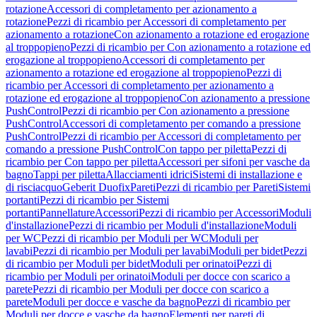
rotazione
Accessori di completamento per azionamento a
rotazione
Pezzi di ricambio per Accessori di completamento per
azionamento a rotazione
Con azionamento a rotazione ed erogazione
al troppopieno
Pezzi di ricambio per Con azionamento a rotazione ed
erogazione al troppopieno
Accessori di completamento per
azionamento a rotazione ed erogazione al troppopieno
Pezzi di
ricambio per Accessori di completamento per azionamento a
rotazione ed erogazione al troppopieno
Con azionamento a pressione
PushControl
Pezzi di ricambio per Con azionamento a pressione
PushControl
Accessori di completamento per comando a pressione
PushControl
Pezzi di ricambio per Accessori di completamento per
comando a pressione PushControl
Con tappo per piletta
Pezzi di
ricambio per Con tappo per piletta
Accessori per sifoni per vasche da
bagno
Tappi per piletta
Allacciamenti idrici
Sistemi di installazione e
di risciacquo
Geberit Duofix
Pareti
Pezzi di ricambio per Pareti
Sistemi
portanti
Pezzi di ricambio per Sistemi
portanti
Pannellature
Accessori
Pezzi di ricambio per Accessori
Moduli
d'installazione
Pezzi di ricambio per Moduli d'installazione
Moduli
per WC
Pezzi di ricambio per Moduli per WC
Moduli per
lavabi
Pezzi di ricambio per Moduli per lavabi
Moduli per bidet
Pezzi
di ricambio per Moduli per bidet
Moduli per orinatoi
Pezzi di
ricambio per Moduli per orinatoi
Moduli per docce con scarico a
parete
Pezzi di ricambio per Moduli per docce con scarico a
parete
Moduli per docce e vasche da bagno
Pezzi di ricambio per
Moduli per docce e vasche da bagno
Elementi per pareti di