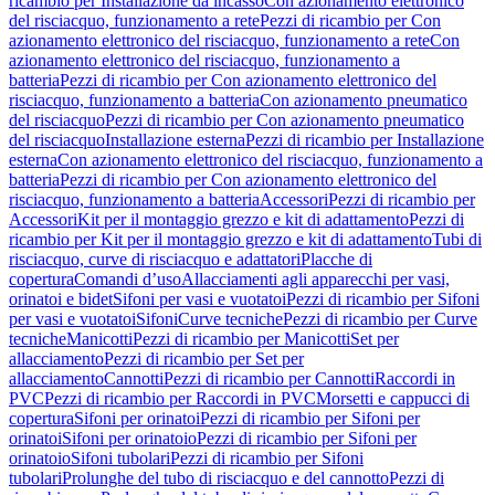
ricambio per Installazione da incasso
Con azionamento elettronico
del risciacquo, funzionamento a rete
Pezzi di ricambio per Con
azionamento elettronico del risciacquo, funzionamento a rete
Con
azionamento elettronico del risciacquo, funzionamento a
batteria
Pezzi di ricambio per Con azionamento elettronico del
risciacquo, funzionamento a batteria
Con azionamento pneumatico
del risciacquo
Pezzi di ricambio per Con azionamento pneumatico
del risciacquo
Installazione esterna
Pezzi di ricambio per Installazione
esterna
Con azionamento elettronico del risciacquo, funzionamento a
batteria
Pezzi di ricambio per Con azionamento elettronico del
risciacquo, funzionamento a batteria
Accessori
Pezzi di ricambio per
Accessori
Kit per il montaggio grezzo e kit di adattamento
Pezzi di
ricambio per Kit per il montaggio grezzo e kit di adattamento
Tubi di
risciacquo, curve di risciacquo e adattatori
Placche di
copertura
Comandi d’uso
Allacciamenti agli apparecchi per vasi,
orinatoi e bidet
Sifoni per vasi e vuotatoi
Pezzi di ricambio per Sifoni
per vasi e vuotatoi
Sifoni
Curve tecniche
Pezzi di ricambio per Curve
tecniche
Manicotti
Pezzi di ricambio per Manicotti
Set per
allacciamento
Pezzi di ricambio per Set per
allacciamento
Cannotti
Pezzi di ricambio per Cannotti
Raccordi in
PVC
Pezzi di ricambio per Raccordi in PVC
Morsetti e cappucci di
copertura
Sifoni per orinatoi
Pezzi di ricambio per Sifoni per
orinatoi
Sifoni per orinatoio
Pezzi di ricambio per Sifoni per
orinatoio
Sifoni tubolari
Pezzi di ricambio per Sifoni
tubolari
Prolunghe del tubo di risciacquo e del cannotto
Pezzi di