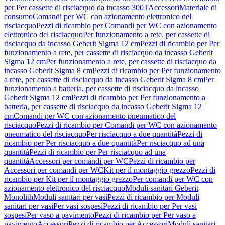
per Per cassette di risciacquo da incasso 300T
Accessori
Materiale di
consumo
Comandi per WC con azionamento elettronico del
risciacquo
Pezzi di ricambio per Comandi per WC con azionamento
elettronico del risciacquo
Per funzionamento a rete, per cassette di
risciacquo da incasso Geberit Sigma 12 cm
Pezzi di ricambio per Per
funzionamento a rete, per cassette di risciacquo da incasso Geberit
Sigma 12 cm
Per funzionamento a rete, per cassette di risciacquo da
incasso Geberit Sigma 8 cm
Pezzi di ricambio per Per funzionamento
a rete, per cassette di risciacquo da incasso Geberit Sigma 8 cm
Per
funzionamento a batteria, per cassette di risciacquo da incasso
Geberit Sigma 12 cm
Pezzi di ricambio per Per funzionamento a
batteria, per cassette di risciacquo da incasso Geberit Sigma 12
cm
Comandi per WC con azionamento pneumatico del
risciacquo
Pezzi di ricambio per Comandi per WC con azionamento
pneumatico del risciacquo
Per risciacquo a due quantità
Pezzi di
ricambio per Per risciacquo a due quantità
Per risciacquo ad una
quantità
Pezzi di ricambio per Per risciacquo ad una
quantità
Accessori per comandi per WC
Pezzi di ricambio per
Accessori per comandi per WC
Kit per il montaggio grezzo
Pezzi di
ricambio per Kit per il montaggio grezzo
Per comandi per WC con
azionamento elettronico del risciacquo
Moduli sanitari Geberit
Monolith
Moduli sanitari per vasi
Pezzi di ricambio per Moduli
sanitari per vasi
Per vasi sospesi
Pezzi di ricambio per Per vasi
sospesi
Per vaso a pavimento
Pezzi di ricambio per Per vaso a
pavimento
Accessori
Pezzi di ricambio per Accessori
Moduli sanitari