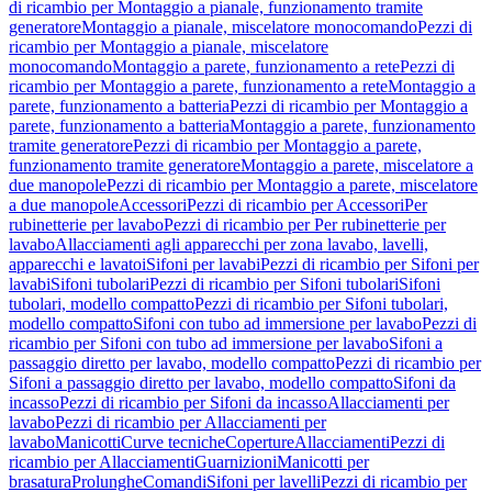
di ricambio per Montaggio a pianale, funzionamento tramite
generatore
Montaggio a pianale, miscelatore monocomando
Pezzi di
ricambio per Montaggio a pianale, miscelatore
monocomando
Montaggio a parete, funzionamento a rete
Pezzi di
ricambio per Montaggio a parete, funzionamento a rete
Montaggio a
parete, funzionamento a batteria
Pezzi di ricambio per Montaggio a
parete, funzionamento a batteria
Montaggio a parete, funzionamento
tramite generatore
Pezzi di ricambio per Montaggio a parete,
funzionamento tramite generatore
Montaggio a parete, miscelatore a
due manopole
Pezzi di ricambio per Montaggio a parete, miscelatore
a due manopole
Accessori
Pezzi di ricambio per Accessori
Per
rubinetterie per lavabo
Pezzi di ricambio per Per rubinetterie per
lavabo
Allacciamenti agli apparecchi per zona lavabo, lavelli,
apparecchi e lavatoi
Sifoni per lavabi
Pezzi di ricambio per Sifoni per
lavabi
Sifoni tubolari
Pezzi di ricambio per Sifoni tubolari
Sifoni
tubolari, modello compatto
Pezzi di ricambio per Sifoni tubolari,
modello compatto
Sifoni con tubo ad immersione per lavabo
Pezzi di
ricambio per Sifoni con tubo ad immersione per lavabo
Sifoni a
passaggio diretto per lavabo, modello compatto
Pezzi di ricambio per
Sifoni a passaggio diretto per lavabo, modello compatto
Sifoni da
incasso
Pezzi di ricambio per Sifoni da incasso
Allacciamenti per
lavabo
Pezzi di ricambio per Allacciamenti per
lavabo
Manicotti
Curve tecniche
Coperture
Allacciamenti
Pezzi di
ricambio per Allacciamenti
Guarnizioni
Manicotti per
brasatura
Prolunghe
Comandi
Sifoni per lavelli
Pezzi di ricambio per