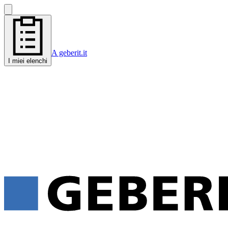
A geberit.it
I miei elenchi