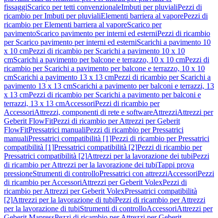
fissaggi
Scarico per tetti convenzionale
Imbuti per pluviali
Pezzi di
ricambio per Imbuti per pluviali
Elementi barriera al vapore
Pezzi di
ricambio per Elementi barriera al vapore
Scarico per
pavimento
Scarico pavimento per interni ed esterni
Pezzi di ricambio
per Scarico pavimento per interni ed esterni
Scarichi a pavimento 10
x 10 cm
Pezzi di ricambio per Scarichi a pavimento 10 x 10
cm
Scarichi a pavimento per balcone e terrazzo, 10 x 10 cm
Pezzi di
ricambio per Scarichi a pavimento per balcone e terrazzo, 10 x 10
cm
Scarichi a pavimento 13 x 13 cm
Pezzi di ricambio per Scarichi a
pavimento 13 x 13 cm
Scarichi a pavimento per balconi e terrazzi, 13
x 13 cm
Pezzi di ricambio per Scarichi a pavimento per balconi e
terrazzi, 13 x 13 cm
Accessori
Pezzi di ricambio per
Accessori
Attrezzi, componenti di rete e software
Attrezzi
Attrezzi per
Geberit FlowFit
Pezzi di ricambio per Attrezzi per Geberit
FlowFit
Pressatrici manuali
Pezzi di ricambio per Pressatrici
manuali
Pressatrici compatibilità [1]
Pezzi di ricambio per Pressatrici
compatibilità [1]
Pressatrici compatibilità [2]
Pezzi di ricambio per
Pressatrici compatibilità [2]
Attrezzi per la lavorazione dei tubi
Pezzi
di ricambio per Attrezzi per la lavorazione dei tubi
Tappi prova
pressione
Strumenti di controllo
Pressatrici con attrezzi
Accessori
Pezzi
di ricambio per Accessori
Attrezzi per Geberit Volex
Pezzi di
ricambio per Attrezzi per Geberit Volex
Pressatrici compatibilità
[2]
Attrezzi per la lavorazione di tubi
Pezzi di ricambio per Attrezzi
per la lavorazione di tubi
Strumenti di controllo
Accessori
Attrezzi per
Geberit Mapress
Pezzi di ricambio per Attrezzi per Geberit