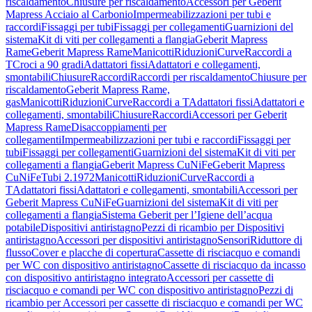
riscaldamento
Chiusure per riscaldamento
Accessori per Geberit
Mapress Acciaio al Carbonio
Impermeabilizzazioni per tubi e
raccordi
Fissaggi per tubi
Fissaggi per collegamenti
Guarnizioni del
sistema
Kit di viti per collegamenti a flangia
Geberit Mapress
Rame
Geberit Mapress Rame
Manicotti
Riduzioni
Curve
Raccordi a
T
Croci a 90 gradi
Adattatori fissi
Adattatori e collegamenti,
smontabili
Chiusure
Raccordi
Raccordi per riscaldamento
Chiusure per
riscaldamento
Geberit Mapress Rame,
gas
Manicotti
Riduzioni
Curve
Raccordi a T
Adattatori fissi
Adattatori e
collegamenti, smontabili
Chiusure
Raccordi
Accessori per Geberit
Mapress Rame
Disaccoppiamenti per
collegamenti
Impermeabilizzazioni per tubi e raccordi
Fissaggi per
tubi
Fissaggi per collegamenti
Guarnizioni del sistema
Kit di viti per
collegamenti a flangia
Geberit Mapress CuNiFe
Geberit Mapress
CuNiFe
Tubi 2.1972
Manicotti
Riduzioni
Curve
Raccordi a
T
Adattatori fissi
Adattatori e collegamenti, smontabili
Accessori per
Geberit Mapress CuNiFe
Guarnizioni del sistema
Kit di viti per
collegamenti a flangia
Sistema Geberit per l’Igiene dell’acqua
potabile
Dispositivi antiristagno
Pezzi di ricambio per Dispositivi
antiristagno
Accessori per dispositivi antiristagno
Sensori
Riduttore di
flusso
Cover e placche di copertura
Cassette di risciacquo e comandi
per WC con dispositivo antiristagno
Cassette di risciacquo da incasso
con dispositivo antiristagno integrato
Accessori per cassette di
risciacquo e comandi per WC con dispositivo antiristagno
Pezzi di
ricambio per Accessori per cassette di risciacquo e comandi per WC