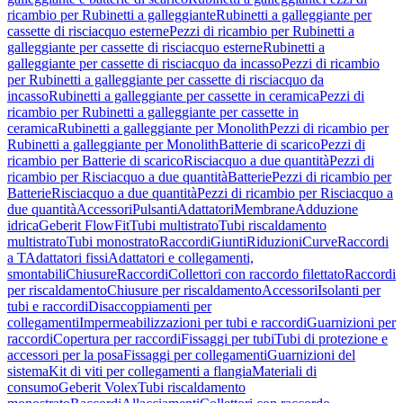
ricambio per Rubinetti a galleggiante
Rubinetti a galleggiante per
cassette di risciacquo esterne
Pezzi di ricambio per Rubinetti a
galleggiante per cassette di risciacquo esterne
Rubinetti a
galleggiante per cassette di risciacquo da incasso
Pezzi di ricambio
per Rubinetti a galleggiante per cassette di risciacquo da
incasso
Rubinetti a galleggiante per cassette in ceramica
Pezzi di
ricambio per Rubinetti a galleggiante per cassette in
ceramica
Rubinetti a galleggiante per Monolith
Pezzi di ricambio per
Rubinetti a galleggiante per Monolith
Batterie di scarico
Pezzi di
ricambio per Batterie di scarico
Risciacquo a due quantità
Pezzi di
ricambio per Risciacquo a due quantità
Batterie
Pezzi di ricambio per
Batterie
Risciacquo a due quantità
Pezzi di ricambio per Risciacquo a
due quantità
Accessori
Pulsanti
Adattatori
Membrane
Adduzione
idrica
Geberit FlowFit
Tubi multistrato
Tubi riscaldamento
multistrato
Tubi monostrato
Raccordi
Giunti
Riduzioni
Curve
Raccordi
a T
Adattatori fissi
Adattatori e collegamenti,
smontabili
Chiusure
Raccordi
Collettori con raccordo filettato
Raccordi
per riscaldamento
Chiusure per riscaldamento
Accessori
Isolanti per
tubi e raccordi
Disaccoppiamenti per
collegamenti
Impermeabilizzazioni per tubi e raccordi
Guarnizioni per
raccordi
Copertura per raccordi
Fissaggi per tubi
Tubi di protezione e
accessori per la posa
Fissaggi per collegamenti
Guarnizioni del
sistema
Kit di viti per collegamenti a flangia
Materiali di
consumo
Geberit Volex
Tubi riscaldamento