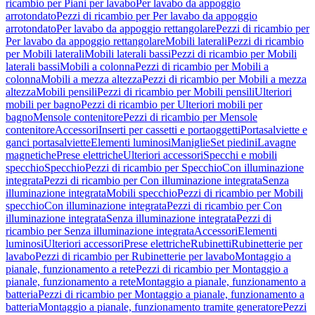
ricambio per Piani per lavabo
Per lavabo da appoggio
arrotondato
Pezzi di ricambio per Per lavabo da appoggio
arrotondato
Per lavabo da appoggio rettangolare
Pezzi di ricambio per
Per lavabo da appoggio rettangolare
Mobili laterali
Pezzi di ricambio
per Mobili laterali
Mobili laterali bassi
Pezzi di ricambio per Mobili
laterali bassi
Mobili a colonna
Pezzi di ricambio per Mobili a
colonna
Mobili a mezza altezza
Pezzi di ricambio per Mobili a mezza
altezza
Mobili pensili
Pezzi di ricambio per Mobili pensili
Ulteriori
mobili per bagno
Pezzi di ricambio per Ulteriori mobili per
bagno
Mensole contenitore
Pezzi di ricambio per Mensole
contenitore
Accessori
Inserti per cassetti e portaoggetti
Portasalviette e
ganci portasalviette
Elementi luminosi
Maniglie
Set piedini
Lavagne
magnetiche
Prese elettriche
Ulteriori accessori
Specchi e mobili
specchio
Specchio
Pezzi di ricambio per Specchio
Con illuminazione
integrata
Pezzi di ricambio per Con illuminazione integrata
Senza
illuminazione integrata
Mobili specchio
Pezzi di ricambio per Mobili
specchio
Con illuminazione integrata
Pezzi di ricambio per Con
illuminazione integrata
Senza illuminazione integrata
Pezzi di
ricambio per Senza illuminazione integrata
Accessori
Elementi
luminosi
Ulteriori accessori
Prese elettriche
Rubinetti
Rubinetterie per
lavabo
Pezzi di ricambio per Rubinetterie per lavabo
Montaggio a
pianale, funzionamento a rete
Pezzi di ricambio per Montaggio a
pianale, funzionamento a rete
Montaggio a pianale, funzionamento a
batteria
Pezzi di ricambio per Montaggio a pianale, funzionamento a
batteria
Montaggio a pianale, funzionamento tramite generatore
Pezzi