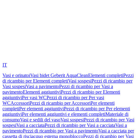
IT
Vasi e orinatoi
Vasi bidet Geberit AquaClean
Elementi completi
Pezzi
di ricambio per Elementi completi
Vasi sospesi
Pezzi di ricambio per
Vasi sospesi
Vasi a pavimento
Pezzi di ricambio per Vasi a
pavimento
Elementi aggiuntivi
Pezzi di ricambio per Elementi
aggiuntivi
Per vasi WC
Pezzi di ricambio per Per vasi
WC
Accessori
Pezzi di ricambio per Accessori
Per elementi
completi
Per elementi aggiuntivi
Pezzi di ricambio per Per elementi
aggiuntivi
Per elementi aggiuntivi e elementi completi
Materiale di
consumo
Vasi e sedili del vaso
Vasi sospesi
Pezzi di ricambio per Vasi
sospesi
Vasi a cacciata
Pezzi di ricambio per Vasi a cacciata
Vasi a
pavimento
Pezzi di ricambio per Vasi a pavimento
Vasi a cacciata per
cassetta di risciacquo esterna monoblocco
Pezzi di ricambio per Vasi