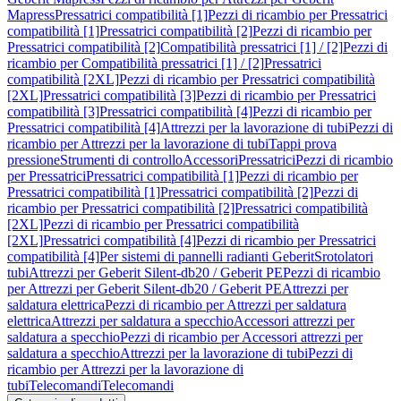
Mapress
Pressatrici compatibilità [1]
Pezzi di ricambio per Pressatrici
compatibilità [1]
Pressatrici compatibilità [2]
Pezzi di ricambio per
Pressatrici compatibilità [2]
Compatibilità pressatrici [1] / [2]
Pezzi di
ricambio per Compatibilità pressatrici [1] / [2]
Pressatrici
compatibilità [2XL]
Pezzi di ricambio per Pressatrici compatibilità
[2XL]
Pressatrici compatibilità [3]
Pezzi di ricambio per Pressatrici
compatibilità [3]
Pressatrici compatibilità [4]
Pezzi di ricambio per
Pressatrici compatibilità [4]
Attrezzi per la lavorazione di tubi
Pezzi di
ricambio per Attrezzi per la lavorazione di tubi
Tappi prova
pressione
Strumenti di controllo
Accessori
Pressatrici
Pezzi di ricambio
per Pressatrici
Pressatrici compatibilità [1]
Pezzi di ricambio per
Pressatrici compatibilità [1]
Pressatrici compatibilità [2]
Pezzi di
ricambio per Pressatrici compatibilità [2]
Pressatrici compatibilità
[2XL]
Pezzi di ricambio per Pressatrici compatibilità
[2XL]
Pressatrici compatibilità [4]
Pezzi di ricambio per Pressatrici
compatibilità [4]
Per sistemi di pannelli radianti Geberit
Srotolatori
tubi
Attrezzi per Geberit Silent-db20 / Geberit PE
Pezzi di ricambio
per Attrezzi per Geberit Silent-db20 / Geberit PE
Attrezzi per
saldatura elettrica
Pezzi di ricambio per Attrezzi per saldatura
elettrica
Attrezzi per saldatura a specchio
Accessori attrezzi per
saldatura a specchio
Pezzi di ricambio per Accessori attrezzi per
saldatura a specchio
Attrezzi per la lavorazione di tubi
Pezzi di
ricambio per Attrezzi per la lavorazione di
tubi
Telecomandi
Telecomandi