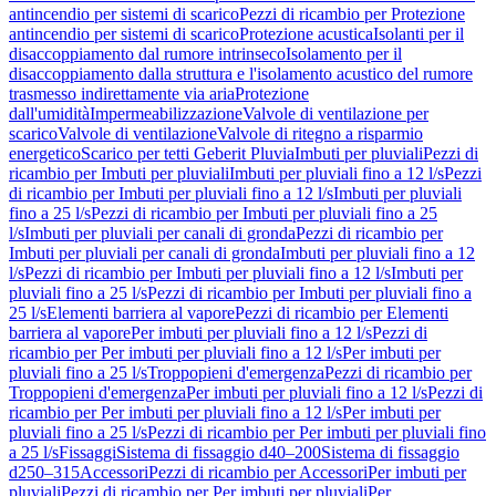
antincendio per sistemi di scarico
Pezzi di ricambio per Protezione
antincendio per sistemi di scarico
Protezione acustica
Isolanti per il
disaccoppiamento dal rumore intrinseco
Isolamento per il
disaccoppiamento dalla struttura e l'isolamento acustico del rumore
trasmesso indirettamente via aria
Protezione
dall'umidità
Impermeabilizzazione
Valvole di ventilazione per
scarico
Valvole di ventilazione
Valvole di ritegno a risparmio
energetico
Scarico per tetti Geberit Pluvia
Imbuti per pluviali
Pezzi di
ricambio per Imbuti per pluviali
Imbuti per pluviali fino a 12 l/s
Pezzi
di ricambio per Imbuti per pluviali fino a 12 l/s
Imbuti per pluviali
fino a 25 l/s
Pezzi di ricambio per Imbuti per pluviali fino a 25
l/s
Imbuti per pluviali per canali di gronda
Pezzi di ricambio per
Imbuti per pluviali per canali di gronda
Imbuti per pluviali fino a 12
l/s
Pezzi di ricambio per Imbuti per pluviali fino a 12 l/s
Imbuti per
pluviali fino a 25 l/s
Pezzi di ricambio per Imbuti per pluviali fino a
25 l/s
Elementi barriera al vapore
Pezzi di ricambio per Elementi
barriera al vapore
Per imbuti per pluviali fino a 12 l/s
Pezzi di
ricambio per Per imbuti per pluviali fino a 12 l/s
Per imbuti per
pluviali fino a 25 l/s
Troppopieni d'emergenza
Pezzi di ricambio per
Troppopieni d'emergenza
Per imbuti per pluviali fino a 12 l/s
Pezzi di
ricambio per Per imbuti per pluviali fino a 12 l/s
Per imbuti per
pluviali fino a 25 l/s
Pezzi di ricambio per Per imbuti per pluviali fino
a 25 l/s
Fissaggi
Sistema di fissaggio d40–200
Sistema di fissaggio
d250–315
Accessori
Pezzi di ricambio per Accessori
Per imbuti per
pluviali
Pezzi di ricambio per Per imbuti per pluviali
Per