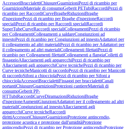
Accessori
Braccialetti
Chiusure
Guarnizioni
Pezzi di ricambio per
Guarnizioni
Materiale di consumo
Geberit PE
Tubi
Raccordi
Pezzi di
ricambio per Raccordi
Curve
Braghe
Riduzioni
Braghe
d'ispezione
Pezzi di ricambio per Braghe d'ispezione
Raccordi
speciali
Pezzi di ricambio per Raccordi speciali
Raccordi
SuperTube
Curve
Raccordi speciali
Collegamenti
Pezzi di ricambio
per Collegamenti
Collegamenti a saldare
Congiunzioni ad
innesto
Pezzi di ricambio per Congiunzioni ad innesto
Adattatori per
il collegamento ad altri materiali
Pezzi di ricambio per Adattatori per
il collegamento ad altri materiali
Collegamenti filettati
Pezzi di
ricambio per Collegamenti filettati
Collegamenti a flangia
Colletti di
fissaggio
Allacciamenti agli apparecchi
Pezzi di ricambio per
Allacciamenti agli apparecchi
Curve tecniche
Pezzi di ricambio per
Curve tecniche
Manicotti di raccordo
Pezzi di ricambio per Manicotti
di raccordo
Sifoni a chiocciola
Pezzi di ricambio per Sifoni a
chiocciola
Accessori
Braccialetti
Fissaggi per braccialetti
Canali
portanti
Chiusure
Guarnizioni
Protezioni cantiere
Materiali di
consumo
Geberit PP-
HT
Tubi
Raccordi
Curve
Diramazioni
Riduzioni
Braghe
d'ispezione
Aumenti
Giunzioni
Adattatori per il collegamento ad altri
materiali
Congiunzioni ad innesto
Allacciamenti agli
apparecchi
Curve tecniche
Raccordi
diritti
Accessori
Chiusure
Guarnizioni
Protezione antincendio,
protezione acustica e protezione dall'umidità
Protezione
antincendio
Pezzi di ricambio per Protezione antincendio
Protezione