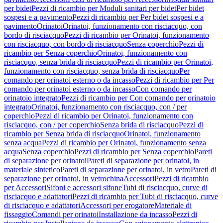
per bidet
Pezzi di ricambio per Moduli sanitari per bidet
Per bidet
sospesi e a pavimento
Pezzi di ricambio per Per bidet sospesi e a
pavimento
Orinatoi
Orinatoi, funzionamento con risciacquo, con
bordo di risciacquo
Pezzi di ricambio per Orinatoi, funzionamento
con risciacquo, con bordo di risciacquo
Senza coperchio
Pezzi di
ricambio per Senza coperchio
Orinatoi, funzionamento con
risciacquo, senza brida di risciacquo
Pezzi di ricambio per Orinatoi,
funzionamento con risciacquo, senza brida di risciacquo
Per
comando per orinatoi esterno o da incasso
Pezzi di ricambio per Per
comando per orinatoi esterno o da incasso
Con comando per
orinatoio integrato
Pezzi di ricambio per Con comando per orinatoio
integrato
Orinatoi, funzionamento con risciacquo, con / per
coperchio
Pezzi di ricambio per Orinatoi, funzionamento con
risciacquo, con / per coperchio
Senza brida di risciacquo
Pezzi di
ricambio per Senza brida di risciacquo
Orinatoi, funzionamento
senza acqua
Pezzi di ricambio per Orinatoi, funzionamento senza
acqua
Senza coperchio
Pezzi di ricambio per Senza coperchio
Pareti
di separazione per orinatoi
Pareti di separazione per orinatoi, in
materiale sintetico
Pareti di separazione per orinatoi, in vetro
Pareti di
separazione per orinatoi, in vetrochina
Accessori
Pezzi di ricambio
per Accessori
Sifoni e accessori sifone
Tubi di risciacquo, curve di
risciacquo e adattatori
Pezzi di ricambio per Tubi di risciacquo, curve
di risciacquo e adattatori
Accessori per erogatore
Materiale di
fissaggio
Comandi per orinatoi
Installazione da incasso
Pezzi di