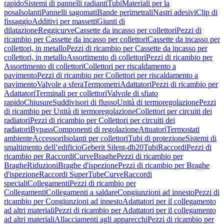
rapido
Sistemi di pannelli radianti
Tubi
Materiali per la
posa
Isolanti
Pannelli sagomati
Bande perimetrali
Nastri adesivi
Clip di
fissaggio
Additivi per massetti
Giunti di
dilatazione
Reggicurve
Cassette da incasso per collettori
Pezzi di
ricambio per Cassette da incasso per collettori
Cassette da incasso per
collettori, in metallo
Pezzi di ricambio per Cassette da incasso per
collettori, in metallo
Assortimento di collettori
Pezzi di ricambio per
Assortimento di collettori
Collettori per riscaldamento a
pavimento
Pezzi di ricambio per Collettori per riscaldamento a
pavimento
Valvole a sfera
Termometri
Adattatori
Pezzi di ricambio per
Adattatori
Terminali per collettori
Valvole di sfiato
rapido
Chiusure
Suddivisori di flusso
Unità di termoregolazione
Pezzi
di ricambio per Unità di termoregolazione
Collettori per circuiti dei
radiatori
Pezzi di ricambio per Collettori per circuiti dei
radiatori
Bypass
Componenti di regolazione
Attuatori
Termostati
ambiente
Accessori
Isolanti per collettori
Tubi di protezione
Sistemi di
smaltimento dell’edificio
Geberit Silent-db20
Tubi
Raccordi
Pezzi di
ricambio per Raccordi
Curve
Braghe
Pezzi di ricambio per
Braghe
Riduzioni
Braghe d'ispezione
Pezzi di ricambio per Braghe
d'ispezione
Raccordi SuperTube
Curve
Raccordi
speciali
Collegamenti
Pezzi di ricambio per
Collegamenti
Collegamenti a saldare
Congiunzioni ad innesto
Pezzi di
ricambio per Congiunzioni ad innesto
Adattatori per il collegamento
ad altri materiali
Pezzi di ricambio per Adattatori per il collegamento
ad altri materiali
Allacciamenti agli apparecchi
Pezzi di ricambio per