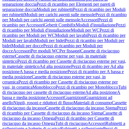
separazione doccia
Pezzi di ricambio per Elementi per pareti di
separazione doccia
Moduli per rubinetti
Pezzi di ricambio per Moduli
per rubinetti
Moduli per carichi agenti sulle mensole
Pezzi di ricambio
per Moduli per carichi agenti sulle mensole
Accessori
Pezzi di
ricambio per Accessori
Geberit Combifix
Moduli d'installazione
Pezzi
di ricambio per Moduli d'installazione
Moduli per WC
Pezzi di
ricambio per Moduli per WC
Moduli per lavabi
Pezzi di ricambio per
Moduli per lavabi
Moduli per bidet
Pezzi di ricambio per Moduli per
bidet
Moduli per docce
Pezzi di ricambio per Moduli per
docce
Accessori
Per moduli WC
Per fissaggi
Cassette di risciacquo
esterne
Cassette di risciacquo esterne per vasi, in materiale
sintetico
Pezzi di ricambio per Cassette di risciacquo esterne per vasi,
in materiale sintetico
Ad alta posizione
Pezzi di ricambio per Ad alta
posizione
A bassa e media posizione
Pezzi di ricambio per A bassa e
media posizione
Cassette di risciacquo esterne per vasi, in
ceramica
Pezzi di ricambio per Cassette di risciacquo esterne per
vasi, in ceramica
Monoblocco
Pezzi di ricambio per Monoblocco
Tubi
di risciacquo per cassette di risciacquo esterne
Ad alta posizione
A
bassa e media posizione
Accessori
Guarnizioni
Guarnizioni ad
anello
Nippli, rosoni e riduttori di flusso
Materiali di consumo
Cassette
di risciacquo da incasso
Cassette di risciacquo da incasso Sigma
Pezzi
di ricambio per Cassette di risciacquo da incasso Sigma
Cassette di
risciacquo da incasso Omega
Pezzi di ricambio per Cassette di
risciacquo da incasso Omega
Tubi di risciacquo
Accessori
Rubinetti a
galleggiante e batterie di scarico
Rubinetti a galleggiante
Pezzi di