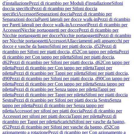
d'installazione
Pezzi di ricambio per Moduli d'installazione
Sifoni
doccia specifici
Pezzi di ricambio per Sifoni doccia
specifici
Accessori
Separazioni doccia
Pezzi di ricambio per
Separazioni doccia
Pareti laterali per docce walk-in
Pezzi di ricambio
per Pareti laterali per docce walk-in
Accessori
Pezzi di ricambio per
Accessori
Nicchie portaoggetti per docce
Pezzi di ricambio per
Nicchie portaoggetti per docce
Nicchie portaoggetti
Pezzi di ricambio
per Nicchie portaoggetti
Accessori
Allacciamenti agli apparecchi per
docce e vasche da bagno
Sifoni per piatti doccia, d52
Pezzi di
ricambio per Sifoni per piatti doccia, d52
Con tappo per piletta
Pezzi
di ricambio per Con tappo per piletta
Sifoni per piatti doccia,
d62
Pezzi di ricambio per Sifoni per piatti doccia, d62
Con tappo per
piletta
Pezzi di ricambio per Con tappo per piletta
Tappi per
piletta
Pezzi di ricambio per Tappi per piletta
Sifoni per piatti doccia,
d90
Pezzi di ricambio per Sifoni per piatti doccia, d90
Con tappo per
piletta
Pezzi di ricambio per Con tappo per piletta
Senza tappo per
piletta
Pezzi di ricambio per Senza tappo per piletta
Tappi per
piletta
Pezzi di ricambio per Tappi per piletta
Sifoni per piatti doccia
Sestra
Pezzi di ricambio per Sifoni per piatti doccia Sestra
Senza
tappo per piletta
Pezzi di ricambio per Senza tappo per
piletta
Accessori per sifoni per piatti doccia
Pezzi di ricambio per
Accessori per sifoni per piatti doccia
Tappi per piletta
Pezzi di
ricambio per Tappi per piletta
Scarichi
Sifoni per vasche da bagno,
d52
Pezzi di ricambio per Sifoni per vasche da bagno, d52
Con
azionamento a rotazione
Pezzi di ricambio per Con azionamento a