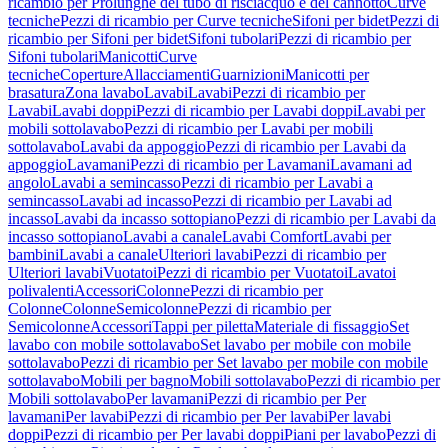
ricambio per Prolunghe del tubo di risciacquo e del cannotto
Curve
tecniche
Pezzi di ricambio per Curve tecniche
Sifoni per bidet
Pezzi di
ricambio per Sifoni per bidet
Sifoni tubolari
Pezzi di ricambio per
Sifoni tubolari
Manicotti
Curve
tecniche
Coperture
Allacciamenti
Guarnizioni
Manicotti per
brasatura
Zona lavabo
Lavabi
Lavabi
Pezzi di ricambio per
Lavabi
Lavabi doppi
Pezzi di ricambio per Lavabi doppi
Lavabi per
mobili sottolavabo
Pezzi di ricambio per Lavabi per mobili
sottolavabo
Lavabi da appoggio
Pezzi di ricambio per Lavabi da
appoggio
Lavamani
Pezzi di ricambio per Lavamani
Lavamani ad
angolo
Lavabi a semincasso
Pezzi di ricambio per Lavabi a
semincasso
Lavabi ad incasso
Pezzi di ricambio per Lavabi ad
incasso
Lavabi da incasso sottopiano
Pezzi di ricambio per Lavabi da
incasso sottopiano
Lavabi a canale
Lavabi Comfort
Lavabi per
bambini
Lavabi a canale
Ulteriori lavabi
Pezzi di ricambio per
Ulteriori lavabi
Vuotatoi
Pezzi di ricambio per Vuotatoi
Lavatoi
polivalenti
Accessori
Colonne
Pezzi di ricambio per
Colonne
Colonne
Semicolonne
Pezzi di ricambio per
Semicolonne
Accessori
Tappi per piletta
Materiale di fissaggio
Set
lavabo con mobile sottolavabo
Set lavabo per mobile con mobile
sottolavabo
Pezzi di ricambio per Set lavabo per mobile con mobile
sottolavabo
Mobili per bagno
Mobili sottolavabo
Pezzi di ricambio per
Mobili sottolavabo
Per lavamani
Pezzi di ricambio per Per
lavamani
Per lavabi
Pezzi di ricambio per Per lavabi
Per lavabi
doppi
Pezzi di ricambio per Per lavabi doppi
Piani per lavabo
Pezzi di