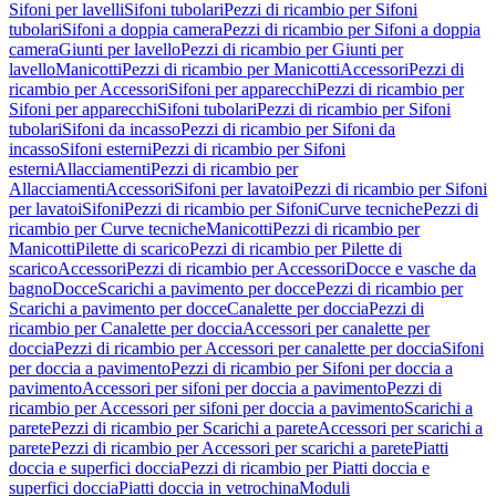
Sifoni per lavelli
Sifoni tubolari
Pezzi di ricambio per Sifoni
tubolari
Sifoni a doppia camera
Pezzi di ricambio per Sifoni a doppia
camera
Giunti per lavello
Pezzi di ricambio per Giunti per
lavello
Manicotti
Pezzi di ricambio per Manicotti
Accessori
Pezzi di
ricambio per Accessori
Sifoni per apparecchi
Pezzi di ricambio per
Sifoni per apparecchi
Sifoni tubolari
Pezzi di ricambio per Sifoni
tubolari
Sifoni da incasso
Pezzi di ricambio per Sifoni da
incasso
Sifoni esterni
Pezzi di ricambio per Sifoni
esterni
Allacciamenti
Pezzi di ricambio per
Allacciamenti
Accessori
Sifoni per lavatoi
Pezzi di ricambio per Sifoni
per lavatoi
Sifoni
Pezzi di ricambio per Sifoni
Curve tecniche
Pezzi di
ricambio per Curve tecniche
Manicotti
Pezzi di ricambio per
Manicotti
Pilette di scarico
Pezzi di ricambio per Pilette di
scarico
Accessori
Pezzi di ricambio per Accessori
Docce e vasche da
bagno
Docce
Scarichi a pavimento per docce
Pezzi di ricambio per
Scarichi a pavimento per docce
Canalette per doccia
Pezzi di
ricambio per Canalette per doccia
Accessori per canalette per
doccia
Pezzi di ricambio per Accessori per canalette per doccia
Sifoni
per doccia a pavimento
Pezzi di ricambio per Sifoni per doccia a
pavimento
Accessori per sifoni per doccia a pavimento
Pezzi di
ricambio per Accessori per sifoni per doccia a pavimento
Scarichi a
parete
Pezzi di ricambio per Scarichi a parete
Accessori per scarichi a
parete
Pezzi di ricambio per Accessori per scarichi a parete
Piatti
doccia e superfici doccia
Pezzi di ricambio per Piatti doccia e
superfici doccia
Piatti doccia in vetrochina
Moduli