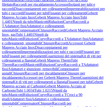
monostrato
Raccordi
Allacciamenti
Collettori con raccordo
filettato
Raccordi per riscaldamento
Accessori
Isolanti per tubi e
raccordi
Disaccoppiamenti per collegamenti
Impermeabilizzazioni per
tubi e raccordi
Fissaggi per tubi
Fissaggi per collegamenti
Geberit
Mapress Acciaio Inox
Geberit Mapress Acciaio Inox
Tubi
1.4401
Nippli da tubo
Manicotti
Riduzioni
Curve
Raccordi a
T
Adattatori fissi
Adattatori e collegamenti,
smontabili
Compensatori
Chiusure
Raccordi
Geberit Mapress Acciaio
Inox, gas
Tubi 1.4401
Nippli da
tubo
Manicotti
Riduzioni
Curve
Raccordi a T
Adattatori fissi
Adattatori
e collegamenti, smontabili
Chiusure
Raccordi
Accessori Geberit
Mapress Acciaio Inox
Disaccoppiamenti per
collegamenti
Impermeabilizzazioni per tubi e raccordi
Fissaggi per
tubi
Fissaggi per collegamenti
Guarnizioni del sistema
Kit di viti per
collegamenti a flangia
Geberit Mapress Therm
Tubi
Therm
Raccordi
Manicotti
Riduzioni
Curve
Raccordi a T
Adattatori
fissi
Adattatori e giunzioni, removibili
Compensatori
assiali
Chiusure
Raccordi per riscaldamento
Chiusure per
riscaldamento
Accessori per Geberit Mapress Therm
Guarnizioni del
sistema
Kit di viti per collegamenti a flangia
Fissaggi per tubi
Geberit
Mapress acciaio al Carbonio
Geberit Mapress Acciaio al
Carbonio
Tubi 1.0034
Tubi 1.0215
Nippli da
tubo
Manicotti
Riduzioni
Curve
Raccordi a T
Croci a 90
gradi
Adattatori fissi
Adattatori e collegamenti,
smontabili
Compensatori
Chiusure
Raccordi per