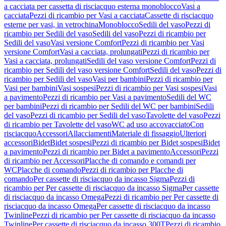
a cacciata per cassetta di risciacquo esterna monoblocco
Vasi a
cacciata
Pezzi di ricambio per Vasi a cacciata
Cassette di risciacquo
esterne per vasi, in vetrochina
Monoblocco
Sedili del vaso
Pezzi di
ricambio per Sedili del vaso
Sedili del vaso
Pezzi di ricambio per
Sedili del vaso
Vasi versione Comfort
Pezzi di ricambio per Vasi
versione Comfort
Vasi a cacciata, prolungati
Pezzi di ricambio per
Vasi a cacciata, prolungati
Sedili del vaso versione Comfort
Pezzi di
ricambio per Sedili del vaso versione Comfort
Sedili del vaso
Pezzi di
ricambio per Sedili del vaso
Vasi per bambini
Pezzi di ricambio per
Vasi per bambini
Vasi sospesi
Pezzi di ricambio per Vasi sospesi
Vasi
a pavimento
Pezzi di ricambio per Vasi a pavimento
Sedili del WC
per bambini
Pezzi di ricambio per Sedili del WC per bambini
Sedili
del vaso
Pezzi di ricambio per Sedili del vaso
Tavolette del vaso
Pezzi
di ricambio per Tavolette del vaso
WC ad uso accovacciato
Con
risciacquo
Accessori
Allacciamenti
Materiale di fissaggio
Ulteriori
accessori
Bidet
Bidet sospesi
Pezzi di ricambio per Bidet sospesi
Bidet
a pavimento
Pezzi di ricambio per Bidet a pavimento
Accessori
Pezzi
di ricambio per Accessori
Placche di comando e comandi per
WC
Placche di comando
Pezzi di ricambio per Placche di
comando
Per cassette di risciacquo da incasso Sigma
Pezzi di
ricambio per Per cassette di risciacquo da incasso Sigma
Per cassette
di risciacquo da incasso Omega
Pezzi di ricambio per Per cassette di
risciacquo da incasso Omega
Per cassette di risciacquo da incasso
Twinline
Pezzi di ricambio per Per cassette di risciacquo da incasso
Twinline
Per cassette di risciacquo da incasso 300T
Pezzi di ricambio