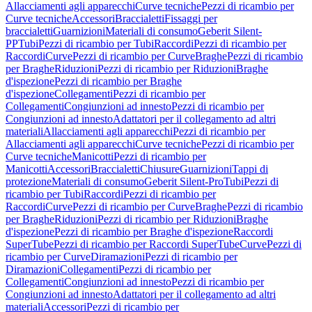
Allacciamenti agli apparecchi
Curve tecniche
Pezzi di ricambio per
Curve tecniche
Accessori
Braccialetti
Fissaggi per
braccialetti
Guarnizioni
Materiali di consumo
Geberit Silent-
PP
Tubi
Pezzi di ricambio per Tubi
Raccordi
Pezzi di ricambio per
Raccordi
Curve
Pezzi di ricambio per Curve
Braghe
Pezzi di ricambio
per Braghe
Riduzioni
Pezzi di ricambio per Riduzioni
Braghe
d'ispezione
Pezzi di ricambio per Braghe
d'ispezione
Collegamenti
Pezzi di ricambio per
Collegamenti
Congiunzioni ad innesto
Pezzi di ricambio per
Congiunzioni ad innesto
Adattatori per il collegamento ad altri
materiali
Allacciamenti agli apparecchi
Pezzi di ricambio per
Allacciamenti agli apparecchi
Curve tecniche
Pezzi di ricambio per
Curve tecniche
Manicotti
Pezzi di ricambio per
Manicotti
Accessori
Braccialetti
Chiusure
Guarnizioni
Tappi di
protezione
Materiali di consumo
Geberit Silent-Pro
Tubi
Pezzi di
ricambio per Tubi
Raccordi
Pezzi di ricambio per
Raccordi
Curve
Pezzi di ricambio per Curve
Braghe
Pezzi di ricambio
per Braghe
Riduzioni
Pezzi di ricambio per Riduzioni
Braghe
d'ispezione
Pezzi di ricambio per Braghe d'ispezione
Raccordi
SuperTube
Pezzi di ricambio per Raccordi SuperTube
Curve
Pezzi di
ricambio per Curve
Diramazioni
Pezzi di ricambio per
Diramazioni
Collegamenti
Pezzi di ricambio per
Collegamenti
Congiunzioni ad innesto
Pezzi di ricambio per
Congiunzioni ad innesto
Adattatori per il collegamento ad altri
materiali
Accessori
Pezzi di ricambio per