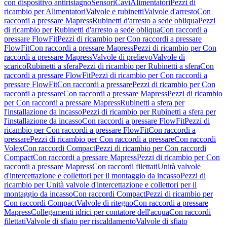
con dispositivo antiristagno
Sensori
Cavi
Alimentatori
Pezzi di
ricambio per Alimentatori
Valvole e rubinetti
Valvole d'arresto
Con
raccordi a pressare Mapress
Rubinetti d'arresto a sede obliqua
Pezzi
di ricambio per Rubinetti d'arresto a sede obliqua
Con raccordi a
pressare FlowFit
Pezzi di ricambio per Con raccordi a pressare
FlowFit
Con raccordi a pressare Mapress
Pezzi di ricambio per Con
raccordi a pressare Mapress
Valvole di prelievo
Valvole di
scarico
Rubinetti a sfera
Pezzi di ricambio per Rubinetti a sfera
Con
raccordi a pressare FlowFit
Pezzi di ricambio per Con raccordi a
pressare FlowFit
Con raccordi a pressare
Pezzi di ricambio per Con
raccordi a pressare
Con raccordi a pressare Mapress
Pezzi di ricambio
per Con raccordi a pressare Mapress
Rubinetti a sfera per
l'installazione da incasso
Pezzi di ricambio per Rubinetti a sfera per
l'installazione da incasso
Con raccordi a pressare FlowFit
Pezzi di
ricambio per Con raccordi a pressare FlowFit
Con raccordi a
pressare
Pezzi di ricambio per Con raccordi a pressare
Con raccordi
Volex
Con raccordi Compact
Pezzi di ricambio per Con raccordi
Compact
Con raccordi a pressare Mapress
Pezzi di ricambio per Con
raccordi a pressare Mapress
Con raccordi filettati
Unità valvole
d'intercettazione e collettori per il montaggio da incasso
Pezzi di
ricambio per Unità valvole d'intercettazione e collettori per il
montaggio da incasso
Con raccordi Compact
Pezzi di ricambio per
Con raccordi Compact
Valvole di ritegno
Con raccordi a pressare
Mapress
Collegamenti idrici per contatore dell'acqua
Con raccordi
filettati
Valvole di sfiato per riscaldamento
Valvole di sfiato