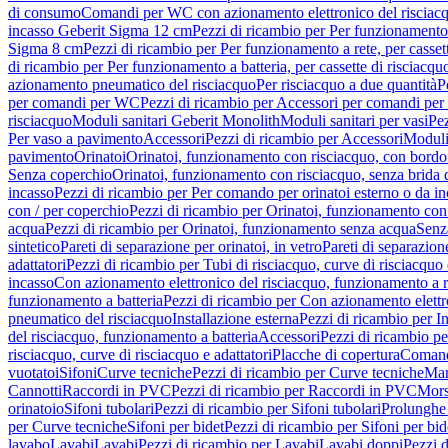
di consumo
Comandi per WC con azionamento elettronico del risciac
incasso Geberit Sigma 12 cm
Pezzi di ricambio per Per funzionamento 
Sigma 8 cm
Pezzi di ricambio per Per funzionamento a rete, per casse
di ricambio per Per funzionamento a batteria, per cassette di risciac
azionamento pneumatico del risciacquo
Per risciacquo a due quantità
P
per comandi per WC
Pezzi di ricambio per Accessori per comandi pe
risciacquo
Moduli sanitari Geberit Monolith
Moduli sanitari per vasi
Pez
Per vaso a pavimento
Accessori
Pezzi di ricambio per Accessori
Moduli 
pavimento
Orinatoi
Orinatoi, funzionamento con risciacquo, con bordo 
Senza coperchio
Orinatoi, funzionamento con risciacquo, senza brida d
incasso
Pezzi di ricambio per Per comando per orinatoi esterno o da i
con / per coperchio
Pezzi di ricambio per Orinatoi, funzionamento con 
acqua
Pezzi di ricambio per Orinatoi, funzionamento senza acqua
Senz
sintetico
Pareti di separazione per orinatoi, in vetro
Pareti di separazion
adattatori
Pezzi di ricambio per Tubi di risciacquo, curve di risciacquo 
incasso
Con azionamento elettronico del risciacquo, funzionamento a r
funzionamento a batteria
Pezzi di ricambio per Con azionamento elettr
pneumatico del risciacquo
Installazione esterna
Pezzi di ricambio per In
del risciacquo, funzionamento a batteria
Accessori
Pezzi di ricambio pe
risciacquo, curve di risciacquo e adattatori
Placche di copertura
Comand
vuotatoi
Sifoni
Curve tecniche
Pezzi di ricambio per Curve tecniche
Man
Cannotti
Raccordi in PVC
Pezzi di ricambio per Raccordi in PVC
Mors
orinatoio
Sifoni tubolari
Pezzi di ricambio per Sifoni tubolari
Prolunghe 
per Curve tecniche
Sifoni per bidet
Pezzi di ricambio per Sifoni per bid
lavabo
Lavabi
Lavabi
Pezzi di ricambio per Lavabi
Lavabi doppi
Pezzi 