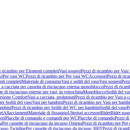
i ricambio per Elementi completi
Vasi sospesi
Pezzi di ricambio per Vasi
vi
Per vasi WC
Pezzi di ricambio per Per vasi WC
Accessori
Pezzi di ric
nti completi
Materiale di consumo
Vasi e sedili del vaso
Vasi sospesi
Pezz
 a cacciata per cassetta di risciacquo esterna monoblocco
Pezzi di ricamb
te di risciacquo esterne per vasi, in vetrochina
Monoblocco
Sedili del va
ersione Comfort
Vasi a cacciata, prolungati
Pezzi di ricambio per Vasi a c
er Sedili del vaso
Vasi per bambini
Pezzi di ricambio per Vasi per bambi
ambini
Pezzi di ricambio per Sedili del WC per bambini
Sedili del vaso
P
ri
Allacciamenti
Materiale di fissaggio
Ulteriori accessori
Bidet
Bidet sosp
ori
Placche di comando e comandi per WC
Placche di comando
Pezzi di
ma
Per cassette di risciacquo da incasso Omega
Pezzi di ricambio per Per
ncasso Twinline
Per cassette di risciacquo da incasso 300T
Pezzi di ricamb