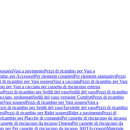
 sospesi
Vasi a pavimento
Pezzi di ricambio per Vasi a
ambio per Accessori
Per elementi completi
Per elementi aggiuntivi
Pezzi
i di ricambio per Vasi sospesi
Vasi a cacciata
Pezzi di ricambio per Vasi
io per Vasi a cacciata per cassetta di risciacquo esterna
so
Pezzi di ricambio per Sedili del vaso
Sedili del vaso
Pezzi di ricambio
acciata, prolungati
Sedili del vaso versione Comfort
Pezzi di ricambio
ni
Vasi sospesi
Pezzi di ricambio per Vasi sospesi
Vasi a
ezzi di ricambio per Sedili del vaso
Tavolette del vaso
Pezzi di ricambio
esi
Pezzi di ricambio per Bidet sospesi
Bidet a pavimento
Pezzi di
 ricambio per Placche di comando
Per cassette di risciacquo da incasso
 cassette di risciacquo da incasso Omega
Per cassette di risciacquo da
io per Per cassette di risciacquo da incasso 300T
Accessori
Materiale