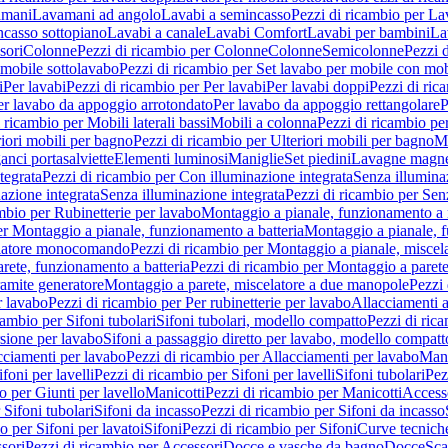
amani
Lavamani ad angolo
Lavabi a semincasso
Pezzi di ricambio per La
ncasso sottopiano
Lavabi a canale
Lavabi Comfort
Lavabi per bambini
La
sori
Colonne
Pezzi di ricambio per Colonne
Colonne
Semicolonne
Pezzi 
 mobile sottolavabo
Pezzi di ricambio per Set lavabo per mobile con mob
i
Per lavabi
Pezzi di ricambio per Per lavabi
Per lavabi doppi
Pezzi di ric
er lavabo da appoggio arrotondato
Per lavabo da appoggio rettangolare
P
 ricambio per Mobili laterali bassi
Mobili a colonna
Pezzi di ricambio pe
riori mobili per bagno
Pezzi di ricambio per Ulteriori mobili per bagno
Me
ganci portasalviette
Elementi luminosi
Maniglie
Set piedini
Lavagne magne
tegrata
Pezzi di ricambio per Con illuminazione integrata
Senza illumina
azione integrata
Senza illuminazione integrata
Pezzi di ricambio per Sen
mbio per Rubinetterie per lavabo
Montaggio a pianale, funzionamento a 
er Montaggio a pianale, funzionamento a batteria
Montaggio a pianale, 
elatore monocomando
Pezzi di ricambio per Montaggio a pianale, misc
rete, funzionamento a batteria
Pezzi di ricambio per Montaggio a parete
ramite generatore
Montaggio a parete, miscelatore a due manopole
Pezzi 
r lavabo
Pezzi di ricambio per Per rubinetterie per lavabo
Allacciamenti a
cambio per Sifoni tubolari
Sifoni tubolari, modello compatto
Pezzi di ric
sione per lavabo
Sifoni a passaggio diretto per lavabo, modello compatt
cciamenti per lavabo
Pezzi di ricambio per Allacciamenti per lavabo
Mani
ifoni per lavelli
Pezzi di ricambio per Sifoni per lavelli
Sifoni tubolari
Pez
o per Giunti per lavello
Manicotti
Pezzi di ricambio per Manicotti
Access
 Sifoni tubolari
Sifoni da incasso
Pezzi di ricambio per Sifoni da incasso
o per Sifoni per lavatoi
Sifoni
Pezzi di ricambio per Sifoni
Curve tecnich
sori
Pezzi di ricambio per Accessori
Docce e vasche da bagno
Docce
Sca