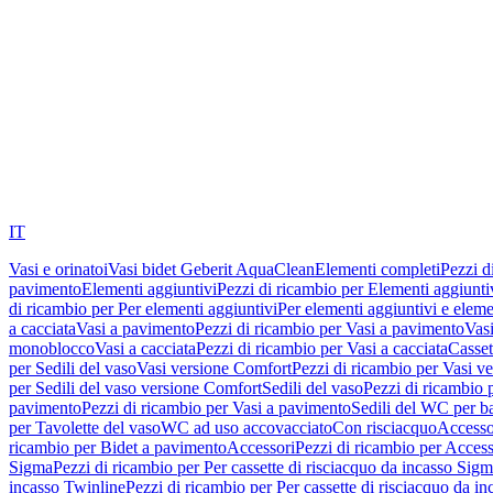
IT
Vasi e orinatoi
Vasi bidet Geberit AquaClean
Elementi completi
Pezzi d
pavimento
Elementi aggiuntivi
Pezzi di ricambio per Elementi aggiunti
di ricambio per Per elementi aggiuntivi
Per elementi aggiuntivi e eleme
a cacciata
Vasi a pavimento
Pezzi di ricambio per Vasi a pavimento
Vasi
monoblocco
Vasi a cacciata
Pezzi di ricambio per Vasi a cacciata
Casset
per Sedili del vaso
Vasi versione Comfort
Pezzi di ricambio per Vasi v
per Sedili del vaso versione Comfort
Sedili del vaso
Pezzi di ricambio p
pavimento
Pezzi di ricambio per Vasi a pavimento
Sedili del WC per b
per Tavolette del vaso
WC ad uso accovacciato
Con risciacquo
Accesso
ricambio per Bidet a pavimento
Accessori
Pezzi di ricambio per Access
Sigma
Pezzi di ricambio per Per cassette di risciacquo da incasso Sig
incasso Twinline
Pezzi di ricambio per Per cassette di risciacquo da i