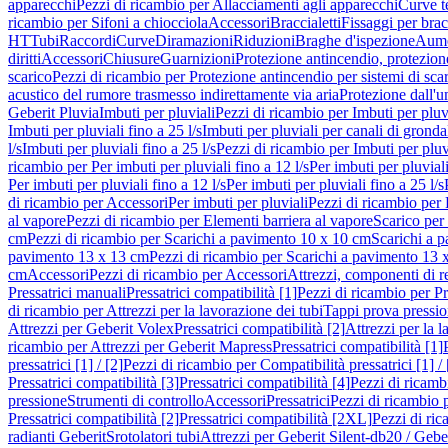
apparecchi
Pezzi di ricambio per Allacciamenti agli apparecchi
Curve t
ricambio per Sifoni a chiocciola
Accessori
Braccialetti
Fissaggi per bracc
HT
Tubi
Raccordi
Curve
Diramazioni
Riduzioni
Braghe d'ispezione
Aume
diritti
Accessori
Chiusure
Guarnizioni
Protezione antincendio, protezione
scarico
Pezzi di ricambio per Protezione antincendio per sistemi di sca
acustico del rumore trasmesso indirettamente via aria
Protezione dall'u
Geberit Pluvia
Imbuti per pluviali
Pezzi di ricambio per Imbuti per pluv
Imbuti per pluviali fino a 25 l/s
Imbuti per pluviali per canali di gronda
l/s
Imbuti per pluviali fino a 25 l/s
Pezzi di ricambio per Imbuti per pluvi
ricambio per Per imbuti per pluviali fino a 12 l/s
Per imbuti per pluviali
Per imbuti per pluviali fino a 12 l/s
Per imbuti per pluviali fino a 25 l/s
di ricambio per Accessori
Per imbuti per pluviali
Pezzi di ricambio per 
al vapore
Pezzi di ricambio per Elementi barriera al vapore
Scarico per
cm
Pezzi di ricambio per Scarichi a pavimento 10 x 10 cm
Scarichi a 
pavimento 13 x 13 cm
Pezzi di ricambio per Scarichi a pavimento 13 
cm
Accessori
Pezzi di ricambio per Accessori
Attrezzi, componenti di r
Pressatrici manuali
Pressatrici compatibilità [1]
Pezzi di ricambio per Pre
di ricambio per Attrezzi per la lavorazione dei tubi
Tappi prova pressi
Attrezzi per Geberit Volex
Pressatrici compatibilità [2]
Attrezzi per la l
ricambio per Attrezzi per Geberit Mapress
Pressatrici compatibilità [1]
pressatrici [1] / [2]
Pezzi di ricambio per Compatibilità pressatrici [1] / 
Pressatrici compatibilità [3]
Pressatrici compatibilità [4]
Pezzi di ricambi
pressione
Strumenti di controllo
Accessori
Pressatrici
Pezzi di ricambio p
Pressatrici compatibilità [2]
Pressatrici compatibilità [2XL]
Pezzi di ric
radianti Geberit
Srotolatori tubi
Attrezzi per Geberit Silent-db20 / Gebe