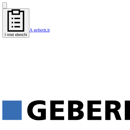
A geberit.it
I miei elenchi