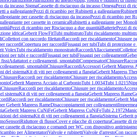
sori
Guarnizioni
Guarnizioni ad anello
Nippli, rosoni e riduttori di flusso
quo da incasso Sigma
Cassette di risciacquo da incasso Omega
Pezzi di r
tti a galleggiante
Pezzi di ricambio per Rubinetti a galleggiante
Rubinett
alleggiante per cassette di risciacquo da incasso
Pezzi di ricambio per Ru
galleggiante per cassette in ceramica
Rubinetti a galleggiante per Monol
ntità
Pezzi di ricambio per Risciacquo a due quantità
Batterie
Pezzi di r
ione idrica
Geberit FlowFit
Tubi multistrato
Tubi riscaldamento multistr
i
Collettori con raccordo filettato
Raccordi per riscaldamento
Chiusure pe
per raccordi
Copertura per raccordi
Fissaggi per tubi
Tubi di protezione e 
it Volex
Tubi riscaldamento monostrato
Raccordi
Allacciamenti
Collettor
ioni per tubi e raccordi
Fissaggi per tubi
Fissaggi per collegamenti
Geber
 fissi
Adattatori e collegamenti, smontabili
Compensatori
Chiusure
Raccor
 collegamenti, smontabili
Chiusure
Raccordi
Accessori Geberit Mapress 
ni del sistema
Kit di viti per collegamenti a flangia
Geberit Mapress The
i
Chiusure
Raccordi per riscaldamento
Chiusure per riscaldamento
Access
bonio
Geberit Mapress Acciaio al Carbonio
Tubi 1.0034
Tubi 1.0215
Nipp
i
Chiusure
Raccordi per riscaldamento
Chiusure per riscaldamento
Access
el sistema
Kit di viti per collegamenti a flangia
Geberit Mapress Rame
Ge
cordi
Raccordi per riscaldamento
Chiusure per riscaldamento
Geberit Ma
per Geberit Mapress Rame
Disaccoppiamenti per collegamenti
Impermeab
gia
Geberit Mapress CuNiFe
Geberit Mapress CuNiFe
Tubi 2.1972
Manic
izioni del sistema
Kit di viti per collegamenti a flangia
Sistema Geberit p
agno
Sensori
Riduttore di flusso
Cover e placche di copertura
Cassette di r
er cassette di risciacquo e comandi per WC con dispositivo antiristagn
ricambio per Alimentatori
Valvole e rubinetti
Valvole d'arresto
Con raccor