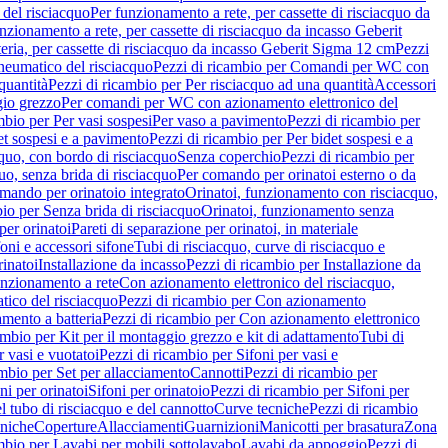
del risciacquo
Per funzionamento a rete, per cassette di risciacquo da
nzionamento a rete, per cassette di risciacquo da incasso Geberit
eria, per cassette di risciacquo da incasso Geberit Sigma 12 cm
Pezzi
umatico del risciacquo
Pezzi di ricambio per Comandi per WC con
quantità
Pezzi di ricambio per Per risciacquo ad una quantità
Accessori
gio grezzo
Per comandi per WC con azionamento elettronico del
mbio per Per vasi sospesi
Per vaso a pavimento
Pezzi di ricambio per
et sospesi e a pavimento
Pezzi di ricambio per Per bidet sospesi e a
quo, con bordo di risciacquo
Senza coperchio
Pezzi di ricambio per
uo, senza brida di risciacquo
Per comando per orinatoi esterno o da
mando per orinatoio integrato
Orinatoi, funzionamento con risciacquo,
bio per Senza brida di risciacquo
Orinatoi, funzionamento senza
per orinatoi
Pareti di separazione per orinatoi, in materiale
foni e accessori sifone
Tubi di risciacquo, curve di risciacquo e
inatoi
Installazione da incasso
Pezzi di ricambio per Installazione da
unzionamento a rete
Con azionamento elettronico del risciacquo,
ico del risciacquo
Pezzi di ricambio per Con azionamento
mento a batteria
Pezzi di ricambio per Con azionamento elettronico
ambio per Kit per il montaggio grezzo e kit di adattamento
Tubi di
r vasi e vuotatoi
Pezzi di ricambio per Sifoni per vasi e
ambio per Set per allacciamento
Cannotti
Pezzi di ricambio per
ni per orinatoi
Sifoni per orinatoio
Pezzi di ricambio per Sifoni per
l tubo di risciacquo e del cannotto
Curve tecniche
Pezzi di ricambio
cniche
Coperture
Allacciamenti
Guarnizioni
Manicotti per brasatura
Zona
mbio per Lavabi per mobili sottolavabo
Lavabi da appoggio
Pezzi di