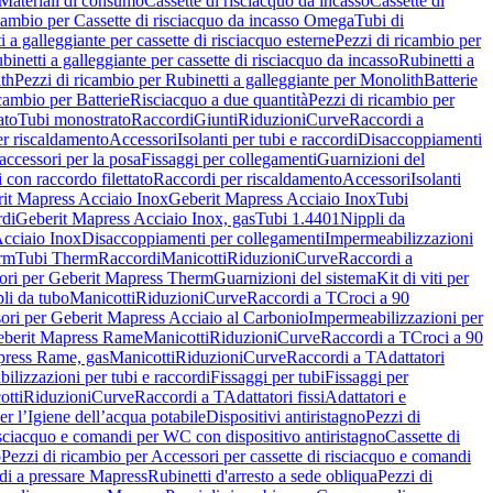
Materiali di consumo
Cassette di risciacquo da incasso
Cassette di
icambio per Cassette di risciacquo da incasso Omega
Tubi di
i a galleggiante per cassette di risciacquo esterne
Pezzi di ricambio per
binetti a galleggiante per cassette di risciacquo da incasso
Rubinetti a
ith
Pezzi di ricambio per Rubinetti a galleggiante per Monolith
Batterie
icambio per Batterie
Risciacquo a due quantità
Pezzi di ricambio per
ato
Tubi monostrato
Raccordi
Giunti
Riduzioni
Curve
Raccordi a
r riscaldamento
Accessori
Isolanti per tubi e raccordi
Disaccoppiamenti
accessori per la posa
Fissaggi per collegamenti
Guarnizioni del
i con raccordo filettato
Raccordi per riscaldamento
Accessori
Isolanti
it Mapress Acciaio Inox
Geberit Mapress Acciaio Inox
Tubi
di
Geberit Mapress Acciaio Inox, gas
Tubi 1.4401
Nippli da
Acciaio Inox
Disaccoppiamenti per collegamenti
Impermeabilizzazioni
rm
Tubi Therm
Raccordi
Manicotti
Riduzioni
Curve
Raccordi a
ori per Geberit Mapress Therm
Guarnizioni del sistema
Kit di viti per
li da tubo
Manicotti
Riduzioni
Curve
Raccordi a T
Croci a 90
ori per Geberit Mapress Acciaio al Carbonio
Impermeabilizzazioni per
berit Mapress Rame
Manicotti
Riduzioni
Curve
Raccordi a T
Croci a 90
press Rame, gas
Manicotti
Riduzioni
Curve
Raccordi a T
Adattatori
ilizzazioni per tubi e raccordi
Fissaggi per tubi
Fissaggi per
otti
Riduzioni
Curve
Raccordi a T
Adattatori fissi
Adattatori e
er l’Igiene dell’acqua potabile
Dispositivi antiristagno
Pezzi di
isciacquo e comandi per WC con dispositivo antiristagno
Cassette di
o
Pezzi di ricambio per Accessori per cassette di risciacquo e comandi
di a pressare Mapress
Rubinetti d'arresto a sede obliqua
Pezzi di