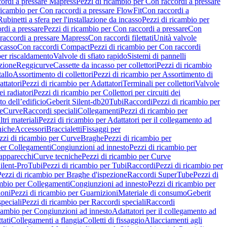
ordi a pressare Mapress
Pezzi di ricambio per Con raccordi a pressare
ricambio per Con raccordi a pressare FlowFit
Con raccordi a
Rubinetti a sfera per l'installazione da incasso
Pezzi di ricambio per
rdi a pressare
Pezzi di ricambio per Con raccordi a pressare
Con
raccordi a pressare Mapress
Con raccordi filettati
Unità valvole
ncasso
Con raccordi Compact
Pezzi di ricambio per Con raccordi
per riscaldamento
Valvole di sfiato rapido
Sistemi di pannelli
azione
Reggicurve
Cassette da incasso per collettori
Pezzi di ricambio
tallo
Assortimento di collettori
Pezzi di ricambio per Assortimento di
ttatori
Pezzi di ricambio per Adattatori
Terminali per collettori
Valvole
ei radiatori
Pezzi di ricambio per Collettori per circuiti dei
o dell’edificio
Geberit Silent-db20
Tubi
Raccordi
Pezzi di ricambio per
e
Curve
Raccordi speciali
Collegamenti
Pezzi di ricambio per
tri materiali
Pezzi di ricambio per Adattatori per il collegamento ad
niche
Accessori
Braccialetti
Fissaggi per
zzi di ricambio per Curve
Braghe
Pezzi di ricambio per
per Collegamenti
Congiunzioni ad innesto
Pezzi di ricambio per
 apparecchi
Curve tecniche
Pezzi di ricambio per Curve
ilent-Pro
Tubi
Pezzi di ricambio per Tubi
Raccordi
Pezzi di ricambio per
Pezzi di ricambio per Braghe d'ispezione
Raccordi SuperTube
Pezzi di
ambio per Collegamenti
Congiunzioni ad innesto
Pezzi di ricambio per
ioni
Pezzi di ricambio per Guarnizioni
Materiale di consumo
Geberit
peciali
Pezzi di ricambio per Raccordi speciali
Raccordi
icambio per Congiunzioni ad innesto
Adattatori per il collegamento ad
tati
Collegamenti a flangia
Colletti di fissaggio
Allacciamenti agli