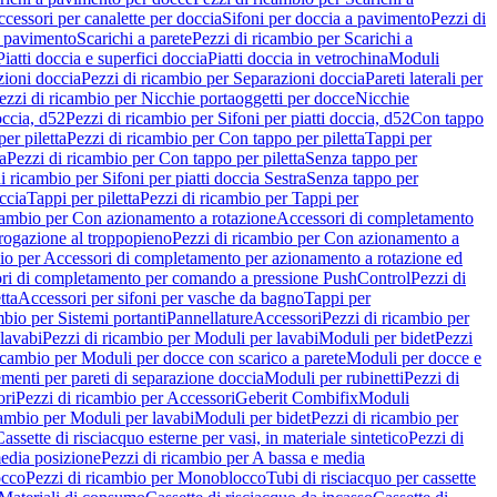
cessori per canalette per doccia
Sifoni per doccia a pavimento
Pezzi di
a pavimento
Scarichi a parete
Pezzi di ricambio per Scarichi a
iatti doccia e superfici doccia
Piatti doccia in vetrochina
Moduli
zioni doccia
Pezzi di ricambio per Separazioni doccia
Pareti laterali per
ezzi di ricambio per Nicchie portaoggetti per docce
Nicchie
occia, d52
Pezzi di ricambio per Sifoni per piatti doccia, d52
Con tappo
er piletta
Pezzi di ricambio per Con tappo per piletta
Tappi per
a
Pezzi di ricambio per Con tappo per piletta
Senza tappo per
i ricambio per Sifoni per piatti doccia Sestra
Senza tappo per
ccia
Tappi per piletta
Pezzi di ricambio per Tappi per
icambio per Con azionamento a rotazione
Accessori di completamento
rogazione al troppopieno
Pezzi di ricambio per Con azionamento a
bio per Accessori di completamento per azionamento a rotazione ed
ri di completamento per comando a pressione PushControl
Pezzi di
tta
Accessori per sifoni per vasche da bagno
Tappi per
mbio per Sistemi portanti
Pannellature
Accessori
Pezzi di ricambio per
lavabi
Pezzi di ricambio per Moduli per lavabi
Moduli per bidet
Pezzi
icambio per Moduli per docce con scarico a parete
Moduli per docce e
menti per pareti di separazione doccia
Moduli per rubinetti
Pezzi di
ori
Pezzi di ricambio per Accessori
Geberit Combifix
Moduli
cambio per Moduli per lavabi
Moduli per bidet
Pezzi di ricambio per
assette di risciacquo esterne per vasi, in materiale sintetico
Pezzi di
edia posizione
Pezzi di ricambio per A bassa e media
cco
Pezzi di ricambio per Monoblocco
Tubi di risciacquo per cassette