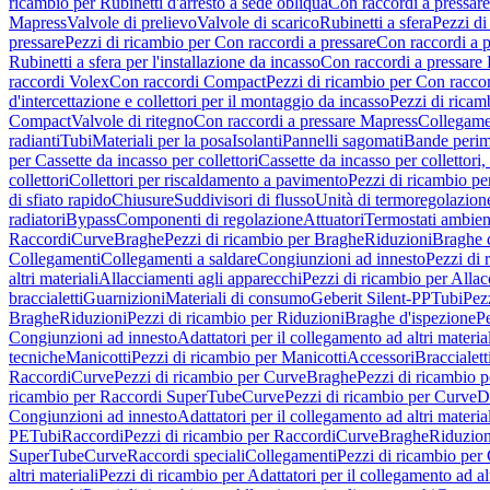
ricambio per Rubinetti d'arresto a sede obliqua
Con raccordi a pressar
Mapress
Valvole di prelievo
Valvole di scarico
Rubinetti a sfera
Pezzi di
pressare
Pezzi di ricambio per Con raccordi a pressare
Con raccordi a 
Rubinetti a sfera per l'installazione da incasso
Con raccordi a pressare
raccordi Volex
Con raccordi Compact
Pezzi di ricambio per Con racc
d'intercettazione e collettori per il montaggio da incasso
Pezzi di ricamb
Compact
Valvole di ritegno
Con raccordi a pressare Mapress
Collegamen
radianti
Tubi
Materiali per la posa
Isolanti
Pannelli sagomati
Bande perim
per Cassette da incasso per collettori
Cassette da incasso per collettori,
collettori
Collettori per riscaldamento a pavimento
Pezzi di ricambio pe
di sfiato rapido
Chiusure
Suddivisori di flusso
Unità di termoregolazion
radiatori
Bypass
Componenti di regolazione
Attuatori
Termostati ambien
Raccordi
Curve
Braghe
Pezzi di ricambio per Braghe
Riduzioni
Braghe 
Collegamenti
Collegamenti a saldare
Congiunzioni ad innesto
Pezzi di 
altri materiali
Allacciamenti agli apparecchi
Pezzi di ricambio per Allac
braccialetti
Guarnizioni
Materiali di consumo
Geberit Silent-PP
Tubi
Pez
Braghe
Riduzioni
Pezzi di ricambio per Riduzioni
Braghe d'ispezione
Pe
Congiunzioni ad innesto
Adattatori per il collegamento ad altri materia
tecniche
Manicotti
Pezzi di ricambio per Manicotti
Accessori
Braccialett
Raccordi
Curve
Pezzi di ricambio per Curve
Braghe
Pezzi di ricambio 
ricambio per Raccordi SuperTube
Curve
Pezzi di ricambio per Curve
D
Congiunzioni ad innesto
Adattatori per il collegamento ad altri materia
PE
Tubi
Raccordi
Pezzi di ricambio per Raccordi
Curve
Braghe
Riduzion
SuperTube
Curve
Raccordi speciali
Collegamenti
Pezzi di ricambio per
altri materiali
Pezzi di ricambio per Adattatori per il collegamento ad alt