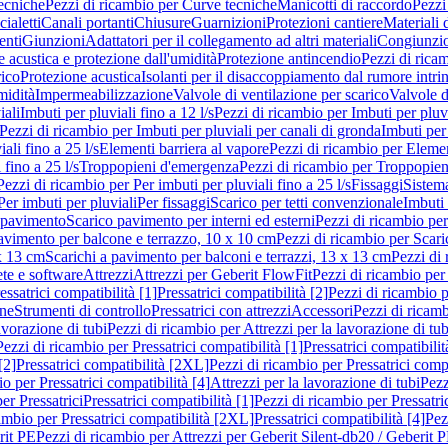
ecniche
Pezzi di ricambio per Curve tecniche
Manicotti di raccordo
Pezzi
ialetti
Canali portanti
Chiusure
Guarnizioni
Protezioni cantiere
Materiali
nti
Giunzioni
Adattatori per il collegamento ad altri materiali
Congiunzio
 acustica e protezione dall'umidità
Protezione antincendio
Pezzi di rica
rico
Protezione acustica
Isolanti per il disaccoppiamento dal rumore intri
midità
Impermeabilizzazione
Valvole di ventilazione per scarico
Valvole d
iali
Imbuti per pluviali fino a 12 l/s
Pezzi di ricambio per Imbuti per pluvi
Pezzi di ricambio per Imbuti per pluviali per canali di gronda
Imbuti per 
ali fino a 25 l/s
Elementi barriera al vapore
Pezzi di ricambio per Elemen
 fino a 25 l/s
Troppopieni d'emergenza
Pezzi di ricambio per Troppopie
Pezzi di ricambio per Per imbuti per pluviali fino a 25 l/s
Fissaggi
Sistem
Per imbuti per pluviali
Per fissaggi
Scarico per tetti convenzionale
Imbuti 
 pavimento
Scarico pavimento per interni ed esterni
Pezzi di ricambio per
pavimento per balcone e terrazzo, 10 x 10 cm
Pezzi di ricambio per Scari
x 13 cm
Scarichi a pavimento per balconi e terrazzi, 13 x 13 cm
Pezzi di 
ete e software
Attrezzi
Attrezzi per Geberit FlowFit
Pezzi di ricambio per
ssatrici compatibilità [1]
Pressatrici compatibilità [2]
Pezzi di ricambio p
one
Strumenti di controllo
Pressatrici con attrezzi
Accessori
Pezzi di ricam
avorazione di tubi
Pezzi di ricambio per Attrezzi per la lavorazione di tub
Pezzi di ricambio per Pressatrici compatibilità [1]
Pressatrici compatibilit
[2]
Pressatrici compatibilità [2XL]
Pezzi di ricambio per Pressatrici comp
o per Pressatrici compatibilità [4]
Attrezzi per la lavorazione di tubi
Pezz
er Pressatrici
Pressatrici compatibilità [1]
Pezzi di ricambio per Pressatric
ambio per Pressatrici compatibilità [2XL]
Pressatrici compatibilità [4]
Pez
rit PE
Pezzi di ricambio per Attrezzi per Geberit Silent-db20 / Geberit 