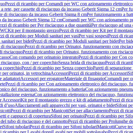
quo
Pezzi di ricambio per Comandi per WC con azionamento elettronico 
a rete, per cassette di risciacquo da incasso Geberit Sigma 12 cm
Per fu
tte di risciacquo da incasso Geberit Sigma 8 cm
Per funzionamento a batt
quo da incasso Geberit Sigma 12 cm
Comandi per WC con azionamento pne
ezzi di ricambio per Per risciacquo a due quantità
Per risciacquo ad una 
r WC
Kit per il montaggio grezzo
Pezzi di ricambio per Kit per il montag
zi di ricambio per Moduli sanitari per vasi
Per vasi sospesi
Pezzi di rica
sanitari per bidet
Pezzi di ricambio per Moduli sanitari per bidet
Per bid
di risciacquo
Pezzi di ricambio per Orinatoi, funzionamento con risciac
i risciacquo
Pezzi di ricambio per Orinatoi, funzionamento con risciacq
ncasso
Con comando per orinatoio integrato
Pezzi di ricambio per Con co
risciacquo, con / per coperchio
Senza brida di risciacquo
Pezzi di ricam
a coperchio
Pezzi di ricambio per Senza coperchio
Pareti di separazione 
e per orinatoi, in vetrochina
Accessori
Pezzi di ricambio per Accessori
Si
e adattatori
Accessori per erogatore
Materiale di fissaggio
Comandi per or
ete
Pezzi di ricambio per Con azionamento elettronico del risciacquo, f
onico del risciacquo, funzionamento a batteria
Con azionamento pneumat
stallazione esterna
Con azionamento elettronico del risciacquo, funziona
r Accessori
Kit per il montaggio grezzo e kit di adattamento
Pezzi di ric
i d’uso
Allacciamenti agli apparecchi per vasi, orinatoi e bidet
Sifoni pe
icotti
Pezzi di ricambio per Manicotti
Set per allacciamento
Pezzi di ric
etti e cappucci di copertura
Sifoni per orinatoi
Pezzi di ricambio per Sifo
del tubo di risciacquo e del cannotto
Pezzi di ricambio per Prolunghe de
et
Sifoni tubolari
Pezzi di ricambio per Sifoni tubolari
Manicotti
Curve te
di ricambio per Lavabi doppi
Lavabi per mobili sottolavabo
Pezzi di rica