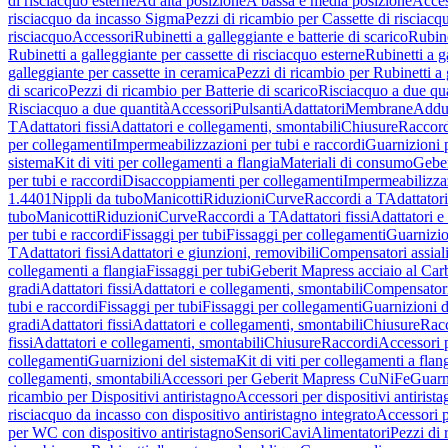
di risciacquo esterne
Ad alta posizione
A bassa e media posizione
Acces
risciacquo da incasso Sigma
Pezzi di ricambio per Cassette di risciac
risciacquo
Accessori
Rubinetti a galleggiante e batterie di scarico
Rubine
Rubinetti a galleggiante per cassette di risciacquo esterne
Rubinetti a g
galleggiante per cassette in ceramica
Pezzi di ricambio per Rubinetti a 
di scarico
Pezzi di ricambio per Batterie di scarico
Risciacquo a due qua
Risciacquo a due quantità
Accessori
Pulsanti
Adattatori
Membrane
Adduz
T
Adattatori fissi
Adattatori e collegamenti, smontabili
Chiusure
Raccord
per collegamenti
Impermeabilizzazioni per tubi e raccordi
Guarnizioni 
sistema
Kit di viti per collegamenti a flangia
Materiali di consumo
Geber
per tubi e raccordi
Disaccoppiamenti per collegamenti
Impermeabilizzaz
1.4401
Nippli da tubo
Manicotti
Riduzioni
Curve
Raccordi a T
Adattatori
tubo
Manicotti
Riduzioni
Curve
Raccordi a T
Adattatori fissi
Adattatori e
per tubi e raccordi
Fissaggi per tubi
Fissaggi per collegamenti
Guarnizio
T
Adattatori fissi
Adattatori e giunzioni, removibili
Compensatori assial
collegamenti a flangia
Fissaggi per tubi
Geberit Mapress acciaio al Car
gradi
Adattatori fissi
Adattatori e collegamenti, smontabili
Compensator
tubi e raccordi
Fissaggi per tubi
Fissaggi per collegamenti
Guarnizioni d
gradi
Adattatori fissi
Adattatori e collegamenti, smontabili
Chiusure
Rac
fissi
Adattatori e collegamenti, smontabili
Chiusure
Raccordi
Accessori 
collegamenti
Guarnizioni del sistema
Kit di viti per collegamenti a flan
collegamenti, smontabili
Accessori per Geberit Mapress CuNiFe
Guarn
ricambio per Dispositivi antiristagno
Accessori per dispositivi antirist
risciacquo da incasso con dispositivo antiristagno integrato
Accessori p
per WC con dispositivo antiristagno
Sensori
Cavi
Alimentatori
Pezzi di 