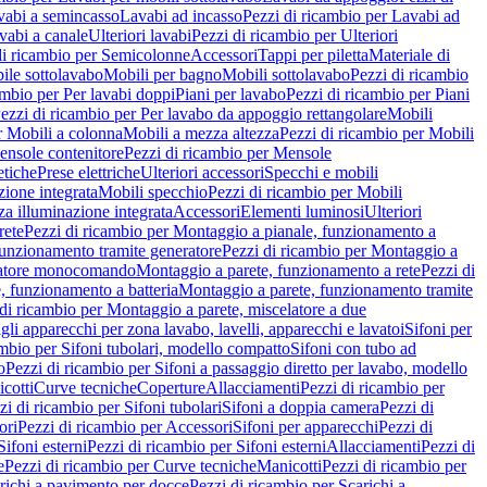
vabi a semincasso
Lavabi ad incasso
Pezzi di ricambio per Lavabi ad
vabi a canale
Ulteriori lavabi
Pezzi di ricambio per Ulteriori
di ricambio per Semicolonne
Accessori
Tappi per piletta
Materiale di
ile sottolavabo
Mobili per bagno
Mobili sottolavabo
Pezzi di ricambio
ambio per Per lavabi doppi
Piani per lavabo
Pezzi di ricambio per Piani
ezzi di ricambio per Per lavabo da appoggio rettangolare
Mobili
r Mobili a colonna
Mobili a mezza altezza
Pezzi di ricambio per Mobili
nsole contenitore
Pezzi di ricambio per Mensole
tiche
Prese elettriche
Ulteriori accessori
Specchi e mobili
zione integrata
Mobili specchio
Pezzi di ricambio per Mobili
za illuminazione integrata
Accessori
Elementi luminosi
Ulteriori
rete
Pezzi di ricambio per Montaggio a pianale, funzionamento a
funzionamento tramite generatore
Pezzi di ricambio per Montaggio a
elatore monocomando
Montaggio a parete, funzionamento a rete
Pezzi di
, funzionamento a batteria
Montaggio a parete, funzionamento tramite
di ricambio per Montaggio a parete, miscelatore a due
gli apparecchi per zona lavabo, lavelli, apparecchi e lavatoi
Sifoni per
ambio per Sifoni tubolari, modello compatto
Sifoni con tubo ad
o
Pezzi di ricambio per Sifoni a passaggio diretto per lavabo, modello
cotti
Curve tecniche
Coperture
Allacciamenti
Pezzi di ricambio per
zi di ricambio per Sifoni tubolari
Sifoni a doppia camera
Pezzi di
ori
Pezzi di ricambio per Accessori
Sifoni per apparecchi
Pezzi di
Sifoni esterni
Pezzi di ricambio per Sifoni esterni
Allacciamenti
Pezzi di
e
Pezzi di ricambio per Curve tecniche
Manicotti
Pezzi di ricambio per
richi a pavimento per docce
Pezzi di ricambio per Scarichi a