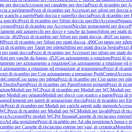
tte per doccia
Accessori per canalette per doccia
Pezzi di ricambio per Ac
occia a pavimento
Pezzi di ricambio per Accessori per sifoni per doccia 
r scarichi a parete
Piatti doccia e superfici doccia
Pezzi di ricambio per P
a specifici
Pezzi di ricambio per Sifoni doccia specifici
Accessori
Separa
cessori
Pezzi di ricambio per Accessori
Nicchie portaoggetti per docce
P
ciamenti agli apparecchi per docce e vasche da bagno
Sifoni per piatti d
doccia, d62
Pezzi di ricambio per Sifoni per piatti doccia, d62
Con tappo p
90
Pezzi di ricambio per Sifoni per piatti doccia, d90
Con tappo per pilett
zi di ricambio per Tappi per piletta
Sifoni per piatti doccia Sestra
Pezzi d
 per piatti doccia
Pezzi di ricambio per Accessori per sifoni per piatti do
ifoni per vasche da bagno, d52
Con azionamento a rotazione
Pezzi di r
etamento per azionamento a rotazione
Con azionamento a rotazione ed e
r azionamento a rotazione ed erogazione al troppopieno
Pezzi di ricam
ezzi di ricambio per Con azionamento a pressione PushControl
Accesso
ushControl
Con tappo per piletta
Pezzi di ricambio per Con tappo per pile
it Duofix
Pareti
Pezzi di ricambio per Pareti
Sistemi portanti
Pezzi di rica
azione
Moduli per WC
Pezzi di ricambio per Moduli per WC
Moduli per 
per Moduli per orinatoi
Moduli per docce con scarico a parete
Pezzi di r
 bagno
Elementi per pareti di separazione doccia
Pezzi di ricambio per Ele
ole
Pezzi di ricambio per Moduli per carichi agenti sulle mensole
Access
r WC
Pezzi di ricambio per Moduli per WC
Moduli per lavabi
Pezzi di ri
occe
Accessori
Per moduli WC
Per fissaggi
Cassette di risciacquo esterne
C
ico
Ad alta posizione
Pezzi di ricambio per Ad alta posizione
A bassa e m
icambio per Cassette di risciacquo esterne per vasi, in ceramica
Monoblo