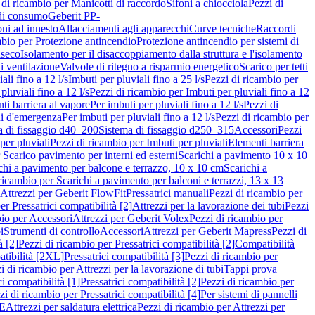
 di ricambio per Manicotti di raccordo
Sifoni a chiocciola
Pezzi di
 di consumo
Geberit PP-
ni ad innesto
Allacciamenti agli apparecchi
Curve tecniche
Raccordi
mbio per Protezione antincendio
Protezione antincendio per sistemi di
nseco
Isolamento per il disaccoppiamento dalla struttura e l'isolamento
i ventilazione
Valvole di ritegno a risparmio energetico
Scarico per tetti
ali fino a 12 l/s
Imbuti per pluviali fino a 25 l/s
Pezzi di ricambio per
pluviali fino a 12 l/s
Pezzi di ricambio per Imbuti per pluviali fino a 12
ti barriera al vapore
Per imbuti per pluviali fino a 12 l/s
Pezzi di
ni d'emergenza
Per imbuti per pluviali fino a 12 l/s
Pezzi di ricambio per
a di fissaggio d40–200
Sistema di fissaggio d250–315
Accessori
Pezzi
per pluviali
Pezzi di ricambio per Imbuti per pluviali
Elementi barriera
 Scarico pavimento per interni ed esterni
Scarichi a pavimento 10 x 10
chi a pavimento per balcone e terrazzo, 10 x 10 cm
Scarichi a
ricambio per Scarichi a pavimento per balconi e terrazzi, 13 x 13
 Attrezzi per Geberit FlowFit
Pressatrici manuali
Pezzi di ricambio per
er Pressatrici compatibilità [2]
Attrezzi per la lavorazione dei tubi
Pezzi
bio per Accessori
Attrezzi per Geberit Volex
Pezzi di ricambio per
i
Strumenti di controllo
Accessori
Attrezzi per Geberit Mapress
Pezzi di
à [2]
Pezzi di ricambio per Pressatrici compatibilità [2]
Compatibilità
atibilità [2XL]
Pressatrici compatibilità [3]
Pezzi di ricambio per
i di ricambio per Attrezzi per la lavorazione di tubi
Tappi prova
i compatibilità [1]
Pressatrici compatibilità [2]
Pezzi di ricambio per
zi di ricambio per Pressatrici compatibilità [4]
Per sistemi di pannelli
PE
Attrezzi per saldatura elettrica
Pezzi di ricambio per Attrezzi per