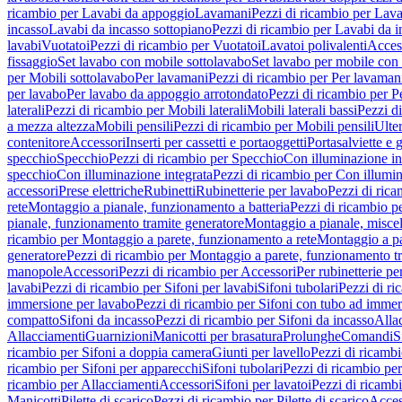
ricambio per Lavabi da appoggio
Lavamani
Pezzi di ricambio per Lav
incasso
Lavabi da incasso sottopiano
Pezzi di ricambio per Lavabi da i
lavabi
Vuotatoi
Pezzi di ricambio per Vuotatoi
Lavatoi polivalenti
Acces
fissaggio
Set lavabo con mobile sottolavabo
Set lavabo per mobile con
per Mobili sottolavabo
Per lavamani
Pezzi di ricambio per Per lavaman
per lavabo
Per lavabo da appoggio arrotondato
Pezzi di ricambio per P
laterali
Pezzi di ricambio per Mobili laterali
Mobili laterali bassi
Pezzi di
a mezza altezza
Mobili pensili
Pezzi di ricambio per Mobili pensili
Ulte
contenitore
Accessori
Inserti per cassetti e portaoggetti
Portasalviette e 
specchio
Specchio
Pezzi di ricambio per Specchio
Con illuminazione in
specchio
Con illuminazione integrata
Pezzi di ricambio per Con illumin
accessori
Prese elettriche
Rubinetti
Rubinetterie per lavabo
Pezzi di rica
rete
Montaggio a pianale, funzionamento a batteria
Pezzi di ricambio p
pianale, funzionamento tramite generatore
Montaggio a pianale, misc
ricambio per Montaggio a parete, funzionamento a rete
Montaggio a pa
generatore
Pezzi di ricambio per Montaggio a parete, funzionamento t
manopole
Accessori
Pezzi di ricambio per Accessori
Per rubinetterie pe
lavabi
Pezzi di ricambio per Sifoni per lavabi
Sifoni tubolari
Pezzi di ri
immersione per lavabo
Pezzi di ricambio per Sifoni con tubo ad immer
compatto
Sifoni da incasso
Pezzi di ricambio per Sifoni da incasso
Alla
Allacciamenti
Guarnizioni
Manicotti per brasatura
Prolunghe
Comandi
S
ricambio per Sifoni a doppia camera
Giunti per lavello
Pezzi di ricambi
ricambio per Sifoni per apparecchi
Sifoni tubolari
Pezzi di ricambio per
ricambio per Allacciamenti
Accessori
Sifoni per lavatoi
Pezzi di ricambi
Manicotti
Pilette di scarico
Pezzi di ricambio per Pilette di scarico
Acces