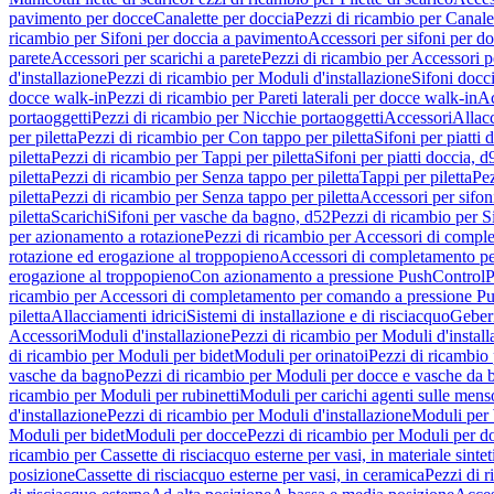
pavimento per docce
Canalette per doccia
Pezzi di ricambio per Canale
ricambio per Sifoni per doccia a pavimento
Accessori per sifoni per d
parete
Accessori per scarichi a parete
Pezzi di ricambio per Accessori pe
d'installazione
Pezzi di ricambio per Moduli d'installazione
Sifoni docci
docce walk-in
Pezzi di ricambio per Pareti laterali per docce walk-in
Ac
portaoggetti
Pezzi di ricambio per Nicchie portaoggetti
Accessori
Allac
per piletta
Pezzi di ricambio per Con tappo per piletta
Sifoni per piatti 
piletta
Pezzi di ricambio per Tappi per piletta
Sifoni per piatti doccia, d
piletta
Pezzi di ricambio per Senza tappo per piletta
Tappi per piletta
Pez
piletta
Pezzi di ricambio per Senza tappo per piletta
Accessori per sifoni
piletta
Scarichi
Sifoni per vasche da bagno, d52
Pezzi di ricambio per S
per azionamento a rotazione
Pezzi di ricambio per Accessori di compl
rotazione ed erogazione al troppopieno
Accessori di completamento pe
erogazione al troppopieno
Con azionamento a pressione PushControl
P
ricambio per Accessori di completamento per comando a pressione P
piletta
Allacciamenti idrici
Sistemi di installazione e di risciacquo
Geber
Accessori
Moduli d'installazione
Pezzi di ricambio per Moduli d'install
di ricambio per Moduli per bidet
Moduli per orinatoi
Pezzi di ricambio 
vasche da bagno
Pezzi di ricambio per Moduli per docce e vasche da
ricambio per Moduli per rubinetti
Moduli per carichi agenti sulle mens
d'installazione
Pezzi di ricambio per Moduli d'installazione
Moduli pe
Moduli per bidet
Moduli per docce
Pezzi di ricambio per Moduli per d
ricambio per Cassette di risciacquo esterne per vasi, in materiale sintet
posizione
Cassette di risciacquo esterne per vasi, in ceramica
Pezzi di r