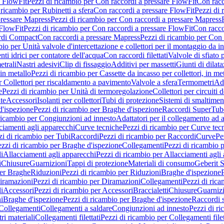
e FlowFit
Pezzi di ricambio per Con raccordi a pressare FlowFit
Con racc
 ricambio per Rubinetti a sfera
Con raccordi a pressare FlowFit
Pezzi di 
pressare Mapress
Pezzi di ricambio per Con raccordi a pressare Mapress
 FlowFit
Pezzi di ricambio per Con raccordi a pressare FlowFit
Con racco
ordi Compact
Con raccordi a pressare Mapress
Pezzi di ricambio per Con 
io per Unità valvole d'intercettazione e collettori per il montaggio da i
ti idrici per contatore dell'acqua
Con raccordi filettati
Valvole di sfiato 
etrali
Nastri adesivi
Clip di fissaggio
Additivi per massetti
Giunti di dilat
 in metallo
Pezzi di ricambio per Cassette da incasso per collettori, in me
r Collettori per riscaldamento a pavimento
Valvole a sfera
Termometri
Ada
e
Pezzi di ricambio per Unità di termoregolazione
Collettori per circuiti d
te
Accessori
Isolanti per collettori
Tubi di protezione
Sistemi di smaltiment
d'ispezione
Pezzi di ricambio per Braghe d'ispezione
Raccordi SuperTub
ricambio per Congiunzioni ad innesto
Adattatori per il collegamento ad al
ciamenti agli apparecchi
Curve tecniche
Pezzi di ricambio per Curve tec
zi di ricambio per Tubi
Raccordi
Pezzi di ricambio per Raccordi
Curve
Pe
zzi di ricambio per Braghe d'ispezione
Collegamenti
Pezzi di ricambio 
li
Allacciamenti agli apparecchi
Pezzi di ricambio per Allacciamenti agli
i
Chiusure
Guarnizioni
Tappi di protezione
Materiali di consumo
Geberit S
per Braghe
Riduzioni
Pezzi di ricambio per Riduzioni
Braghe d'ispezione
iramazioni
Pezzi di ricambio per Diramazioni
Collegamenti
Pezzi di ric
li
Accessori
Pezzi di ricambio per Accessori
Braccialetti
Chiusure
Guarniz
i
Braghe d'ispezione
Pezzi di ricambio per Braghe d'ispezione
Raccordi s
 Collegamenti
Collegamenti a saldare
Congiunzioni ad innesto
Pezzi di r
ri materiali
Collegamenti filettati
Pezzi di ricambio per Collegamenti filet