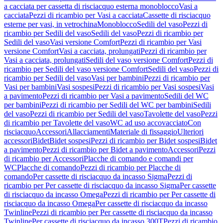
a cacciata per cassetta di risciacquo esterna monoblocco
Vasi a
cacciata
Pezzi di ricambio per Vasi a cacciata
Cassette di risciacquo
esterne per vasi, in vetrochina
Monoblocco
Sedili del vaso
Pezzi di
ricambio per Sedili del vaso
Sedili del vaso
Pezzi di ricambio per
Sedili del vaso
Vasi versione Comfort
Pezzi di ricambio per Vasi
versione Comfort
Vasi a cacciata, prolungati
Pezzi di ricambio per
Vasi a cacciata, prolungati
Sedili del vaso versione Comfort
Pezzi di
ricambio per Sedili del vaso versione Comfort
Sedili del vaso
Pezzi di
ricambio per Sedili del vaso
Vasi per bambini
Pezzi di ricambio per
Vasi per bambini
Vasi sospesi
Pezzi di ricambio per Vasi sospesi
Vasi
a pavimento
Pezzi di ricambio per Vasi a pavimento
Sedili del WC
per bambini
Pezzi di ricambio per Sedili del WC per bambini
Sedili
del vaso
Pezzi di ricambio per Sedili del vaso
Tavolette del vaso
Pezzi
di ricambio per Tavolette del vaso
WC ad uso accovacciato
Con
risciacquo
Accessori
Allacciamenti
Materiale di fissaggio
Ulteriori
accessori
Bidet
Bidet sospesi
Pezzi di ricambio per Bidet sospesi
Bidet
a pavimento
Pezzi di ricambio per Bidet a pavimento
Accessori
Pezzi
di ricambio per Accessori
Placche di comando e comandi per
WC
Placche di comando
Pezzi di ricambio per Placche di
comando
Per cassette di risciacquo da incasso Sigma
Pezzi di
ricambio per Per cassette di risciacquo da incasso Sigma
Per cassette
di risciacquo da incasso Omega
Pezzi di ricambio per Per cassette di
risciacquo da incasso Omega
Per cassette di risciacquo da incasso
Twinline
Pezzi di ricambio per Per cassette di risciacquo da incasso
Twinline
Per cassette di risciacquo da incasso 300T
Pezzi di ricambio