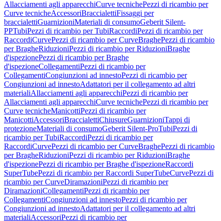
Allacciamenti agli apparecchi
Curve tecniche
Pezzi di ricambio per
Curve tecniche
Accessori
Braccialetti
Fissaggi per
braccialetti
Guarnizioni
Materiali di consumo
Geberit Silent-
PP
Tubi
Pezzi di ricambio per Tubi
Raccordi
Pezzi di ricambio per
Raccordi
Curve
Pezzi di ricambio per Curve
Braghe
Pezzi di ricambio
per Braghe
Riduzioni
Pezzi di ricambio per Riduzioni
Braghe
d'ispezione
Pezzi di ricambio per Braghe
d'ispezione
Collegamenti
Pezzi di ricambio per
Collegamenti
Congiunzioni ad innesto
Pezzi di ricambio per
Congiunzioni ad innesto
Adattatori per il collegamento ad altri
materiali
Allacciamenti agli apparecchi
Pezzi di ricambio per
Allacciamenti agli apparecchi
Curve tecniche
Pezzi di ricambio per
Curve tecniche
Manicotti
Pezzi di ricambio per
Manicotti
Accessori
Braccialetti
Chiusure
Guarnizioni
Tappi di
protezione
Materiali di consumo
Geberit Silent-Pro
Tubi
Pezzi di
ricambio per Tubi
Raccordi
Pezzi di ricambio per
Raccordi
Curve
Pezzi di ricambio per Curve
Braghe
Pezzi di ricambio
per Braghe
Riduzioni
Pezzi di ricambio per Riduzioni
Braghe
d'ispezione
Pezzi di ricambio per Braghe d'ispezione
Raccordi
SuperTube
Pezzi di ricambio per Raccordi SuperTube
Curve
Pezzi di
ricambio per Curve
Diramazioni
Pezzi di ricambio per
Diramazioni
Collegamenti
Pezzi di ricambio per
Collegamenti
Congiunzioni ad innesto
Pezzi di ricambio per
Congiunzioni ad innesto
Adattatori per il collegamento ad altri
materiali
Accessori
Pezzi di ricambio per