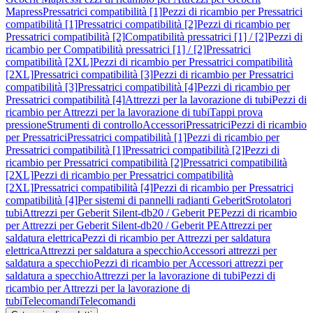
Mapress
Pressatrici compatibilità [1]
Pezzi di ricambio per Pressatrici
compatibilità [1]
Pressatrici compatibilità [2]
Pezzi di ricambio per
Pressatrici compatibilità [2]
Compatibilità pressatrici [1] / [2]
Pezzi di
ricambio per Compatibilità pressatrici [1] / [2]
Pressatrici
compatibilità [2XL]
Pezzi di ricambio per Pressatrici compatibilità
[2XL]
Pressatrici compatibilità [3]
Pezzi di ricambio per Pressatrici
compatibilità [3]
Pressatrici compatibilità [4]
Pezzi di ricambio per
Pressatrici compatibilità [4]
Attrezzi per la lavorazione di tubi
Pezzi di
ricambio per Attrezzi per la lavorazione di tubi
Tappi prova
pressione
Strumenti di controllo
Accessori
Pressatrici
Pezzi di ricambio
per Pressatrici
Pressatrici compatibilità [1]
Pezzi di ricambio per
Pressatrici compatibilità [1]
Pressatrici compatibilità [2]
Pezzi di
ricambio per Pressatrici compatibilità [2]
Pressatrici compatibilità
[2XL]
Pezzi di ricambio per Pressatrici compatibilità
[2XL]
Pressatrici compatibilità [4]
Pezzi di ricambio per Pressatrici
compatibilità [4]
Per sistemi di pannelli radianti Geberit
Srotolatori
tubi
Attrezzi per Geberit Silent-db20 / Geberit PE
Pezzi di ricambio
per Attrezzi per Geberit Silent-db20 / Geberit PE
Attrezzi per
saldatura elettrica
Pezzi di ricambio per Attrezzi per saldatura
elettrica
Attrezzi per saldatura a specchio
Accessori attrezzi per
saldatura a specchio
Pezzi di ricambio per Accessori attrezzi per
saldatura a specchio
Attrezzi per la lavorazione di tubi
Pezzi di
ricambio per Attrezzi per la lavorazione di
tubi
Telecomandi
Telecomandi