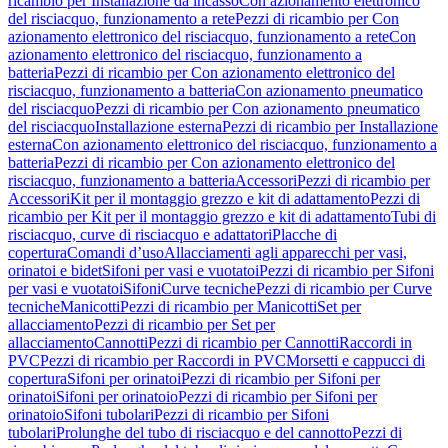
ricambio per Installazione da incasso
Con azionamento elettronico
del risciacquo, funzionamento a rete
Pezzi di ricambio per Con
azionamento elettronico del risciacquo, funzionamento a rete
Con
azionamento elettronico del risciacquo, funzionamento a
batteria
Pezzi di ricambio per Con azionamento elettronico del
risciacquo, funzionamento a batteria
Con azionamento pneumatico
del risciacquo
Pezzi di ricambio per Con azionamento pneumatico
del risciacquo
Installazione esterna
Pezzi di ricambio per Installazione
esterna
Con azionamento elettronico del risciacquo, funzionamento a
batteria
Pezzi di ricambio per Con azionamento elettronico del
risciacquo, funzionamento a batteria
Accessori
Pezzi di ricambio per
Accessori
Kit per il montaggio grezzo e kit di adattamento
Pezzi di
ricambio per Kit per il montaggio grezzo e kit di adattamento
Tubi di
risciacquo, curve di risciacquo e adattatori
Placche di
copertura
Comandi d’uso
Allacciamenti agli apparecchi per vasi,
orinatoi e bidet
Sifoni per vasi e vuotatoi
Pezzi di ricambio per Sifoni
per vasi e vuotatoi
Sifoni
Curve tecniche
Pezzi di ricambio per Curve
tecniche
Manicotti
Pezzi di ricambio per Manicotti
Set per
allacciamento
Pezzi di ricambio per Set per
allacciamento
Cannotti
Pezzi di ricambio per Cannotti
Raccordi in
PVC
Pezzi di ricambio per Raccordi in PVC
Morsetti e cappucci di
copertura
Sifoni per orinatoi
Pezzi di ricambio per Sifoni per
orinatoi
Sifoni per orinatoio
Pezzi di ricambio per Sifoni per
orinatoio
Sifoni tubolari
Pezzi di ricambio per Sifoni
tubolari
Prolunghe del tubo di risciacquo e del cannotto
Pezzi di