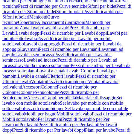
ricambio per Prolunghe del tubo di risciacquo e del cannotto
Curve
tecniche
Pezzi di ricambio per Curve tecniche
Sifoni per bidet
Pezzi di
ricambio per Sifoni per bidet
Sifoni tubolari
Pezzi di ricambio per
Sifoni tubolari
Manicotti
Curve
tecniche
Coperture
Allacciamenti
Guarnizioni
Manicotti per
brasatura
Zona lavabo
Lavabi
Lavabi
Pezzi di ricambio per
Lavabi
Lavabi doppi
Pezzi di ricambio per Lavabi doppi
Lavabi per
mobili sottolavabo
Pezzi di ricambio per Lavabi per mobili
sottolavabo
Lavabi da appoggio
Pezzi di ricambio per Lavabi da
appoggio
Lavamani
Pezzi di ricambio per Lavamani
Lavamani ad
angolo
Lavabi a semincasso
Pezzi di ricambio per Lavabi a
semincasso
Lavabi ad incasso
Pezzi di ricambio per Lavabi ad
incasso
Lavabi da incasso sottopiano
Pezzi di ricambio per Lavabi da
incasso sottopiano
Lavabi a canale
Lavabi Comfort
Lavabi per
bambini
Lavabi a canale
Ulteriori lavabi
Pezzi di ricambio per
Ulteriori lavabi
Vuotatoi
Pezzi di ricambio per Vuotatoi
Lavatoi
polivalenti
Accessori
Colonne
Pezzi di ricambio per
Colonne
Colonne
Semicolonne
Pezzi di ricambio per
Semicolonne
Accessori
Tappi per piletta
Materiale di fissaggio
Set
lavabo con mobile sottolavabo
Set lavabo per mobile con mobile
sottolavabo
Pezzi di ricambio per Set lavabo per mobile con mobile
sottolavabo
Mobili per bagno
Mobili sottolavabo
Pezzi di ricambio per
Mobili sottolavabo
Per lavamani
Pezzi di ricambio per Per
lavamani
Per lavabi
Pezzi di ricambio per Per lavabi
Per lavabi
doppi
Pezzi di ricambio per Per lavabi doppi
Piani per lavabo
Pezzi di