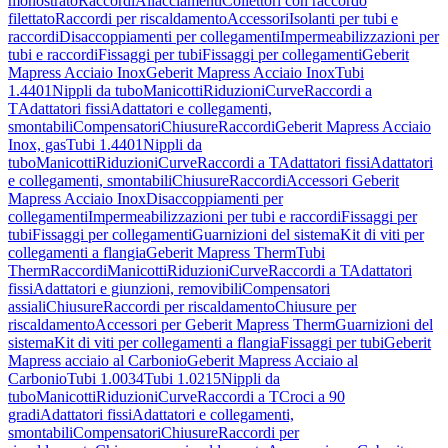
monostrato
Raccordi
Allacciamenti
Collettori con raccordo
filettato
Raccordi per riscaldamento
Accessori
Isolanti per tubi e
raccordi
Disaccoppiamenti per collegamenti
Impermeabilizzazioni per
tubi e raccordi
Fissaggi per tubi
Fissaggi per collegamenti
Geberit
Mapress Acciaio Inox
Geberit Mapress Acciaio Inox
Tubi
1.4401
Nippli da tubo
Manicotti
Riduzioni
Curve
Raccordi a
T
Adattatori fissi
Adattatori e collegamenti,
smontabili
Compensatori
Chiusure
Raccordi
Geberit Mapress Acciaio
Inox, gas
Tubi 1.4401
Nippli da
tubo
Manicotti
Riduzioni
Curve
Raccordi a T
Adattatori fissi
Adattatori
e collegamenti, smontabili
Chiusure
Raccordi
Accessori Geberit
Mapress Acciaio Inox
Disaccoppiamenti per
collegamenti
Impermeabilizzazioni per tubi e raccordi
Fissaggi per
tubi
Fissaggi per collegamenti
Guarnizioni del sistema
Kit di viti per
collegamenti a flangia
Geberit Mapress Therm
Tubi
Therm
Raccordi
Manicotti
Riduzioni
Curve
Raccordi a T
Adattatori
fissi
Adattatori e giunzioni, removibili
Compensatori
assiali
Chiusure
Raccordi per riscaldamento
Chiusure per
riscaldamento
Accessori per Geberit Mapress Therm
Guarnizioni del
sistema
Kit di viti per collegamenti a flangia
Fissaggi per tubi
Geberit
Mapress acciaio al Carbonio
Geberit Mapress Acciaio al
Carbonio
Tubi 1.0034
Tubi 1.0215
Nippli da
tubo
Manicotti
Riduzioni
Curve
Raccordi a T
Croci a 90
gradi
Adattatori fissi
Adattatori e collegamenti,
smontabili
Compensatori
Chiusure
Raccordi per