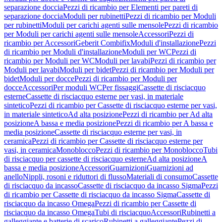
separazione doccia
Pezzi di ricambio per Elementi per pareti di
separazione doccia
Moduli per rubinetti
Pezzi di ricambio per Moduli
per rubinetti
Moduli per carichi agenti sulle mensole
Pezzi di ricambio
per Moduli per carichi agenti sulle mensole
Accessori
Pezzi di
ricambio per Accessori
Geberit Combifix
Moduli d'installazione
Pezzi
di ricambio per Moduli d'installazione
Moduli per WC
Pezzi di
ricambio per Moduli per WC
Moduli per lavabi
Pezzi di ricambio per
Moduli per lavabi
Moduli per bidet
Pezzi di ricambio per Moduli per
bidet
Moduli per docce
Pezzi di ricambio per Moduli per
docce
Accessori
Per moduli WC
Per fissaggi
Cassette di risciacquo
esterne
Cassette di risciacquo esterne per vasi, in materiale
sintetico
Pezzi di ricambio per Cassette di risciacquo esterne per vasi,
in materiale sintetico
Ad alta posizione
Pezzi di ricambio per Ad alta
posizione
A bassa e media posizione
Pezzi di ricambio per A bassa e
media posizione
Cassette di risciacquo esterne per vasi, in
ceramica
Pezzi di ricambio per Cassette di risciacquo esterne per
vasi, in ceramica
Monoblocco
Pezzi di ricambio per Monoblocco
Tubi
di risciacquo per cassette di risciacquo esterne
Ad alta posizione
A
bassa e media posizione
Accessori
Guarnizioni
Guarnizioni ad
anello
Nippli, rosoni e riduttori di flusso
Materiali di consumo
Cassette
di risciacquo da incasso
Cassette di risciacquo da incasso Sigma
Pezzi
di ricambio per Cassette di risciacquo da incasso Sigma
Cassette di
risciacquo da incasso Omega
Pezzi di ricambio per Cassette di
risciacquo da incasso Omega
Tubi di risciacquo
Accessori
Rubinetti a
galleggiante e batterie di scarico
Rubinetti a galleggiante
Pezzi di