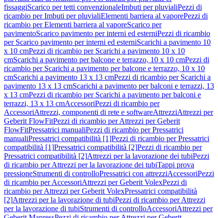
fissaggi
Scarico per tetti convenzionale
Imbuti per pluviali
Pezzi di
ricambio per Imbuti per pluviali
Elementi barriera al vapore
Pezzi di
ricambio per Elementi barriera al vapore
Scarico per
pavimento
Scarico pavimento per interni ed esterni
Pezzi di ricambio
per Scarico pavimento per interni ed esterni
Scarichi a pavimento 10
x 10 cm
Pezzi di ricambio per Scarichi a pavimento 10 x 10
cm
Scarichi a pavimento per balcone e terrazzo, 10 x 10 cm
Pezzi di
ricambio per Scarichi a pavimento per balcone e terrazzo, 10 x 10
cm
Scarichi a pavimento 13 x 13 cm
Pezzi di ricambio per Scarichi a
pavimento 13 x 13 cm
Scarichi a pavimento per balconi e terrazzi, 13
x 13 cm
Pezzi di ricambio per Scarichi a pavimento per balconi e
terrazzi, 13 x 13 cm
Accessori
Pezzi di ricambio per
Accessori
Attrezzi, componenti di rete e software
Attrezzi
Attrezzi per
Geberit FlowFit
Pezzi di ricambio per Attrezzi per Geberit
FlowFit
Pressatrici manuali
Pezzi di ricambio per Pressatrici
manuali
Pressatrici compatibilità [1]
Pezzi di ricambio per Pressatrici
compatibilità [1]
Pressatrici compatibilità [2]
Pezzi di ricambio per
Pressatrici compatibilità [2]
Attrezzi per la lavorazione dei tubi
Pezzi
di ricambio per Attrezzi per la lavorazione dei tubi
Tappi prova
pressione
Strumenti di controllo
Pressatrici con attrezzi
Accessori
Pezzi
di ricambio per Accessori
Attrezzi per Geberit Volex
Pezzi di
ricambio per Attrezzi per Geberit Volex
Pressatrici compatibilità
[2]
Attrezzi per la lavorazione di tubi
Pezzi di ricambio per Attrezzi
per la lavorazione di tubi
Strumenti di controllo
Accessori
Attrezzi per
Geberit Mapress
Pezzi di ricambio per Attrezzi per Geberit