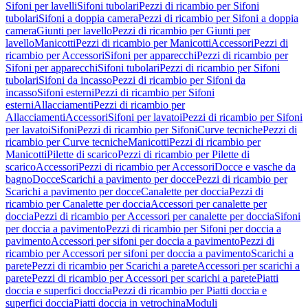
Sifoni per lavelli
Sifoni tubolari
Pezzi di ricambio per Sifoni
tubolari
Sifoni a doppia camera
Pezzi di ricambio per Sifoni a doppia
camera
Giunti per lavello
Pezzi di ricambio per Giunti per
lavello
Manicotti
Pezzi di ricambio per Manicotti
Accessori
Pezzi di
ricambio per Accessori
Sifoni per apparecchi
Pezzi di ricambio per
Sifoni per apparecchi
Sifoni tubolari
Pezzi di ricambio per Sifoni
tubolari
Sifoni da incasso
Pezzi di ricambio per Sifoni da
incasso
Sifoni esterni
Pezzi di ricambio per Sifoni
esterni
Allacciamenti
Pezzi di ricambio per
Allacciamenti
Accessori
Sifoni per lavatoi
Pezzi di ricambio per Sifoni
per lavatoi
Sifoni
Pezzi di ricambio per Sifoni
Curve tecniche
Pezzi di
ricambio per Curve tecniche
Manicotti
Pezzi di ricambio per
Manicotti
Pilette di scarico
Pezzi di ricambio per Pilette di
scarico
Accessori
Pezzi di ricambio per Accessori
Docce e vasche da
bagno
Docce
Scarichi a pavimento per docce
Pezzi di ricambio per
Scarichi a pavimento per docce
Canalette per doccia
Pezzi di
ricambio per Canalette per doccia
Accessori per canalette per
doccia
Pezzi di ricambio per Accessori per canalette per doccia
Sifoni
per doccia a pavimento
Pezzi di ricambio per Sifoni per doccia a
pavimento
Accessori per sifoni per doccia a pavimento
Pezzi di
ricambio per Accessori per sifoni per doccia a pavimento
Scarichi a
parete
Pezzi di ricambio per Scarichi a parete
Accessori per scarichi a
parete
Pezzi di ricambio per Accessori per scarichi a parete
Piatti
doccia e superfici doccia
Pezzi di ricambio per Piatti doccia e
superfici doccia
Piatti doccia in vetrochina
Moduli