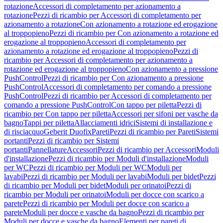
rotazione
Accessori di completamento per azionamento a
rotazione
Pezzi di ricambio per Accessori di completamento per
azionamento a rotazione
Con azionamento a rotazione ed erogazione
al troppopieno
Pezzi di ricambio per Con azionamento a rotazione ed
erogazione al troppopieno
Accessori di completamento per
azionamento a rotazione ed erogazione al troppopieno
Pezzi di
ricambio per Accessori di completamento per azionamento a
rotazione ed erogazione al troppopieno
Con azionamento a pressione
PushControl
Pezzi di ricambio per Con azionamento a pressione
PushControl
Accessori di completamento per comando a pressione
PushControl
Pezzi di ricambio per Accessori di completamento per
comando a pressione PushControl
Con tappo per piletta
Pezzi di
ricambio per Con tappo per piletta
Accessori per sifoni per vasche da
bagno
Tappi per piletta
Allacciamenti idrici
Sistemi di installazione e
di risciacquo
Geberit Duofix
Pareti
Pezzi di ricambio per Pareti
Sistemi
portanti
Pezzi di ricambio per Sistemi
portanti
Pannellature
Accessori
Pezzi di ricambio per Accessori
Moduli
d'installazione
Pezzi di ricambio per Moduli d'installazione
Moduli
per WC
Pezzi di ricambio per Moduli per WC
Moduli per
lavabi
Pezzi di ricambio per Moduli per lavabi
Moduli per bidet
Pezzi
di ricambio per Moduli per bidet
Moduli per orinatoi
Pezzi di
ricambio per Moduli per orinatoi
Moduli per docce con scarico a
parete
Pezzi di ricambio per Moduli per docce con scarico a
parete
Moduli per docce e vasche da bagno
Pezzi di ricambio per
Moduli per docce e vasche da bagno
Elementi per pareti di