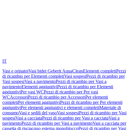
IT
Vasi e orinatoi
Vasi bidet Geberit AquaClean
Elementi completi
Pezzi
di ricambio per Elementi completi
Vasi sospesi
Pezzi di ricambio per
Vasi sospesi
Vasi a pavimento
Pezzi di ricambio per Vasi a
pavimento
Elementi aggiuntivi
Pezzi di ricambio per Elementi
aggiuntivi
Per vasi WC
Pezzi di ricambio per Per vasi
WC
Accessori
Pezzi di ricambio per Accessori
Per elementi
completi
Per elementi aggiuntivi
Pezzi di ricambio per Per elementi
aggiuntivi
Per elementi aggiuntivi e elementi completi
Materiale di
consumo
Vasi e sedili del vaso
Vasi sospesi
Pezzi di ricambio per Vasi
sospesi
Vasi a cacciata
Pezzi di ricambio per Vasi a cacciata
Vasi a
pavimento
Pezzi di ricambio per Vasi a pavimento
Vasi a cacciata per
cassetta di risciacquo esterna monoblocco
Pezzi di ricambio per Vasi