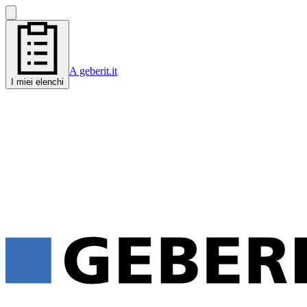
A geberit.it
I miei elenchi