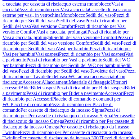
a cacciata per cassetta di risciacquo esterna monoblocco
Vasi a
cacciata
Pezzi di ricambio per Vasi a cacciata
Cassette di risciacquo
esterne per vasi, in vetrochina
Monoblocco
Sedili del vaso
Pezzi di
ricambio per Sedili del vaso
Sedili del vaso
Pezzi di ricambio per
Sedili del vaso
Vasi versione Comfort
Pezzi di ricambio per Vasi
versione Comfort
Vasi a cacciata, prolungati
Pezzi di ricambio per
Vasi a cacciata, prolungati
Sedili del vaso versione Comfort
Pezzi di
ricambio per Sedili del vaso versione Comfort
Sedili del vaso
Pezzi di
ricambio per Sedili del vaso
Vasi per bambini
Pezzi di ricambio per
Vasi per bambini
Vasi sospesi
Pezzi di ricambio per Vasi sospesi
Vasi
a pavimento
Pezzi di ricambio per Vasi a pavimento
Sedili del WC
per bambini
Pezzi di ricambio per Sedili del WC per bambini
Sedili
del vaso
Pezzi di ricambio per Sedili del vaso
Tavolette del vaso
Pezzi
di ricambio per Tavolette del vaso
WC ad uso accovacciato
Con
risciacquo
Accessori
Allacciamenti
Materiale di fissaggio
Ulteriori
accessori
Bidet
Bidet sospesi
Pezzi di ricambio per Bidet sospesi
Bidet
a pavimento
Pezzi di ricambio per Bidet a pavimento
Accessori
Pezzi
di ricambio per Accessori
Placche di comando e comandi per
WC
Placche di comando
Pezzi di ricambio per Placche di
comando
Per cassette di risciacquo da incasso Sigma
Pezzi di
ricambio per Per cassette di risciacquo da incasso Sigma
Per cassette
di risciacquo da incasso Omega
Pezzi di ricambio per Per cassette di
risciacquo da incasso Omega
Per cassette di risciacquo da incasso
Twinline
Pezzi di ricambio per Per cassette di risciacquo da incasso
Twinline
Per cassette di risciacquo da incasso 300T
Pezzi di ricambio