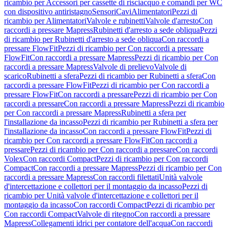
ricambio per Accessori per cassette di risciacquo e comandi per WC
con dispositivo antiristagno
Sensori
Cavi
Alimentatori
Pezzi di
ricambio per Alimentatori
Valvole e rubinetti
Valvole d'arresto
Con
raccordi a pressare Mapress
Rubinetti d'arresto a sede obliqua
Pezzi
di ricambio per Rubinetti d'arresto a sede obliqua
Con raccordi a
pressare FlowFit
Pezzi di ricambio per Con raccordi a pressare
FlowFit
Con raccordi a pressare Mapress
Pezzi di ricambio per Con
raccordi a pressare Mapress
Valvole di prelievo
Valvole di
scarico
Rubinetti a sfera
Pezzi di ricambio per Rubinetti a sfera
Con
raccordi a pressare FlowFit
Pezzi di ricambio per Con raccordi a
pressare FlowFit
Con raccordi a pressare
Pezzi di ricambio per Con
raccordi a pressare
Con raccordi a pressare Mapress
Pezzi di ricambio
per Con raccordi a pressare Mapress
Rubinetti a sfera per
l'installazione da incasso
Pezzi di ricambio per Rubinetti a sfera per
l'installazione da incasso
Con raccordi a pressare FlowFit
Pezzi di
ricambio per Con raccordi a pressare FlowFit
Con raccordi a
pressare
Pezzi di ricambio per Con raccordi a pressare
Con raccordi
Volex
Con raccordi Compact
Pezzi di ricambio per Con raccordi
Compact
Con raccordi a pressare Mapress
Pezzi di ricambio per Con
raccordi a pressare Mapress
Con raccordi filettati
Unità valvole
d'intercettazione e collettori per il montaggio da incasso
Pezzi di
ricambio per Unità valvole d'intercettazione e collettori per il
montaggio da incasso
Con raccordi Compact
Pezzi di ricambio per
Con raccordi Compact
Valvole di ritegno
Con raccordi a pressare
Mapress
Collegamenti idrici per contatore dell'acqua
Con raccordi