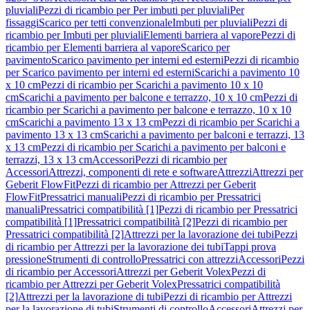
pluviali
Pezzi di ricambio per Per imbuti per pluviali
Per
fissaggi
Scarico per tetti convenzionale
Imbuti per pluviali
Pezzi di
ricambio per Imbuti per pluviali
Elementi barriera al vapore
Pezzi di
ricambio per Elementi barriera al vapore
Scarico per
pavimento
Scarico pavimento per interni ed esterni
Pezzi di ricambio
per Scarico pavimento per interni ed esterni
Scarichi a pavimento 10
x 10 cm
Pezzi di ricambio per Scarichi a pavimento 10 x 10
cm
Scarichi a pavimento per balcone e terrazzo, 10 x 10 cm
Pezzi di
ricambio per Scarichi a pavimento per balcone e terrazzo, 10 x 10
cm
Scarichi a pavimento 13 x 13 cm
Pezzi di ricambio per Scarichi a
pavimento 13 x 13 cm
Scarichi a pavimento per balconi e terrazzi, 13
x 13 cm
Pezzi di ricambio per Scarichi a pavimento per balconi e
terrazzi, 13 x 13 cm
Accessori
Pezzi di ricambio per
Accessori
Attrezzi, componenti di rete e software
Attrezzi
Attrezzi per
Geberit FlowFit
Pezzi di ricambio per Attrezzi per Geberit
FlowFit
Pressatrici manuali
Pezzi di ricambio per Pressatrici
manuali
Pressatrici compatibilità [1]
Pezzi di ricambio per Pressatrici
compatibilità [1]
Pressatrici compatibilità [2]
Pezzi di ricambio per
Pressatrici compatibilità [2]
Attrezzi per la lavorazione dei tubi
Pezzi
di ricambio per Attrezzi per la lavorazione dei tubi
Tappi prova
pressione
Strumenti di controllo
Pressatrici con attrezzi
Accessori
Pezzi
di ricambio per Accessori
Attrezzi per Geberit Volex
Pezzi di
ricambio per Attrezzi per Geberit Volex
Pressatrici compatibilità
[2]
Attrezzi per la lavorazione di tubi
Pezzi di ricambio per Attrezzi
per la lavorazione di tubi
Strumenti di controllo
Accessori
Attrezzi per