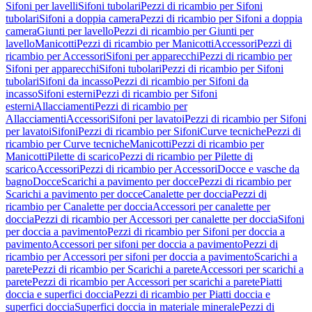
Sifoni per lavelli
Sifoni tubolari
Pezzi di ricambio per Sifoni
tubolari
Sifoni a doppia camera
Pezzi di ricambio per Sifoni a doppia
camera
Giunti per lavello
Pezzi di ricambio per Giunti per
lavello
Manicotti
Pezzi di ricambio per Manicotti
Accessori
Pezzi di
ricambio per Accessori
Sifoni per apparecchi
Pezzi di ricambio per
Sifoni per apparecchi
Sifoni tubolari
Pezzi di ricambio per Sifoni
tubolari
Sifoni da incasso
Pezzi di ricambio per Sifoni da
incasso
Sifoni esterni
Pezzi di ricambio per Sifoni
esterni
Allacciamenti
Pezzi di ricambio per
Allacciamenti
Accessori
Sifoni per lavatoi
Pezzi di ricambio per Sifoni
per lavatoi
Sifoni
Pezzi di ricambio per Sifoni
Curve tecniche
Pezzi di
ricambio per Curve tecniche
Manicotti
Pezzi di ricambio per
Manicotti
Pilette di scarico
Pezzi di ricambio per Pilette di
scarico
Accessori
Pezzi di ricambio per Accessori
Docce e vasche da
bagno
Docce
Scarichi a pavimento per docce
Pezzi di ricambio per
Scarichi a pavimento per docce
Canalette per doccia
Pezzi di
ricambio per Canalette per doccia
Accessori per canalette per
doccia
Pezzi di ricambio per Accessori per canalette per doccia
Sifoni
per doccia a pavimento
Pezzi di ricambio per Sifoni per doccia a
pavimento
Accessori per sifoni per doccia a pavimento
Pezzi di
ricambio per Accessori per sifoni per doccia a pavimento
Scarichi a
parete
Pezzi di ricambio per Scarichi a parete
Accessori per scarichi a
parete
Pezzi di ricambio per Accessori per scarichi a parete
Piatti
doccia e superfici doccia
Pezzi di ricambio per Piatti doccia e
superfici doccia
Superfici doccia in materiale minerale
Pezzi di