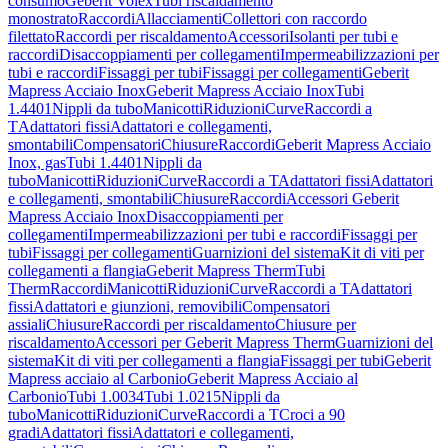
consumo
Geberit Volex
Tubi riscaldamento
monostrato
Raccordi
Allacciamenti
Collettori con raccordo
filettato
Raccordi per riscaldamento
Accessori
Isolanti per tubi e
raccordi
Disaccoppiamenti per collegamenti
Impermeabilizzazioni per
tubi e raccordi
Fissaggi per tubi
Fissaggi per collegamenti
Geberit
Mapress Acciaio Inox
Geberit Mapress Acciaio Inox
Tubi
1.4401
Nippli da tubo
Manicotti
Riduzioni
Curve
Raccordi a
T
Adattatori fissi
Adattatori e collegamenti,
smontabili
Compensatori
Chiusure
Raccordi
Geberit Mapress Acciaio
Inox, gas
Tubi 1.4401
Nippli da
tubo
Manicotti
Riduzioni
Curve
Raccordi a T
Adattatori fissi
Adattatori
e collegamenti, smontabili
Chiusure
Raccordi
Accessori Geberit
Mapress Acciaio Inox
Disaccoppiamenti per
collegamenti
Impermeabilizzazioni per tubi e raccordi
Fissaggi per
tubi
Fissaggi per collegamenti
Guarnizioni del sistema
Kit di viti per
collegamenti a flangia
Geberit Mapress Therm
Tubi
Therm
Raccordi
Manicotti
Riduzioni
Curve
Raccordi a T
Adattatori
fissi
Adattatori e giunzioni, removibili
Compensatori
assiali
Chiusure
Raccordi per riscaldamento
Chiusure per
riscaldamento
Accessori per Geberit Mapress Therm
Guarnizioni del
sistema
Kit di viti per collegamenti a flangia
Fissaggi per tubi
Geberit
Mapress acciaio al Carbonio
Geberit Mapress Acciaio al
Carbonio
Tubi 1.0034
Tubi 1.0215
Nippli da
tubo
Manicotti
Riduzioni
Curve
Raccordi a T
Croci a 90
gradi
Adattatori fissi
Adattatori e collegamenti,