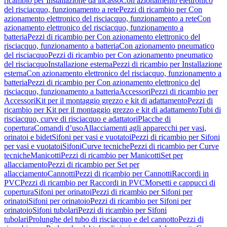
ricambio per Installazione da incasso
Con azionamento elettronico
del risciacquo, funzionamento a rete
Pezzi di ricambio per Con
azionamento elettronico del risciacquo, funzionamento a rete
Con
azionamento elettronico del risciacquo, funzionamento a
batteria
Pezzi di ricambio per Con azionamento elettronico del
risciacquo, funzionamento a batteria
Con azionamento pneumatico
del risciacquo
Pezzi di ricambio per Con azionamento pneumatico
del risciacquo
Installazione esterna
Pezzi di ricambio per Installazione
esterna
Con azionamento elettronico del risciacquo, funzionamento a
batteria
Pezzi di ricambio per Con azionamento elettronico del
risciacquo, funzionamento a batteria
Accessori
Pezzi di ricambio per
Accessori
Kit per il montaggio grezzo e kit di adattamento
Pezzi di
ricambio per Kit per il montaggio grezzo e kit di adattamento
Tubi di
risciacquo, curve di risciacquo e adattatori
Placche di
copertura
Comandi d’uso
Allacciamenti agli apparecchi per vasi,
orinatoi e bidet
Sifoni per vasi e vuotatoi
Pezzi di ricambio per Sifoni
per vasi e vuotatoi
Sifoni
Curve tecniche
Pezzi di ricambio per Curve
tecniche
Manicotti
Pezzi di ricambio per Manicotti
Set per
allacciamento
Pezzi di ricambio per Set per
allacciamento
Cannotti
Pezzi di ricambio per Cannotti
Raccordi in
PVC
Pezzi di ricambio per Raccordi in PVC
Morsetti e cappucci di
copertura
Sifoni per orinatoi
Pezzi di ricambio per Sifoni per
orinatoi
Sifoni per orinatoio
Pezzi di ricambio per Sifoni per
orinatoio
Sifoni tubolari
Pezzi di ricambio per Sifoni
tubolari
Prolunghe del tubo di risciacquo e del cannotto
Pezzi di