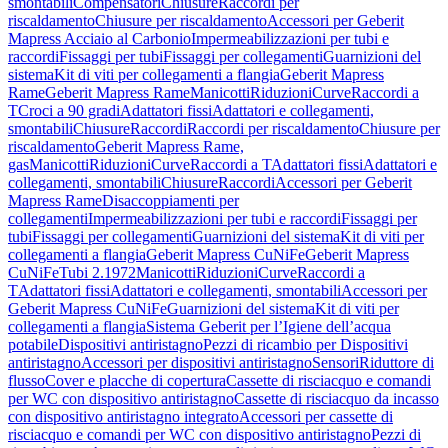
smontabili
Compensatori
Chiusure
Raccordi per
riscaldamento
Chiusure per riscaldamento
Accessori per Geberit
Mapress Acciaio al Carbonio
Impermeabilizzazioni per tubi e
raccordi
Fissaggi per tubi
Fissaggi per collegamenti
Guarnizioni del
sistema
Kit di viti per collegamenti a flangia
Geberit Mapress
Rame
Geberit Mapress Rame
Manicotti
Riduzioni
Curve
Raccordi a
T
Croci a 90 gradi
Adattatori fissi
Adattatori e collegamenti,
smontabili
Chiusure
Raccordi
Raccordi per riscaldamento
Chiusure per
riscaldamento
Geberit Mapress Rame,
gas
Manicotti
Riduzioni
Curve
Raccordi a T
Adattatori fissi
Adattatori e
collegamenti, smontabili
Chiusure
Raccordi
Accessori per Geberit
Mapress Rame
Disaccoppiamenti per
collegamenti
Impermeabilizzazioni per tubi e raccordi
Fissaggi per
tubi
Fissaggi per collegamenti
Guarnizioni del sistema
Kit di viti per
collegamenti a flangia
Geberit Mapress CuNiFe
Geberit Mapress
CuNiFe
Tubi 2.1972
Manicotti
Riduzioni
Curve
Raccordi a
T
Adattatori fissi
Adattatori e collegamenti, smontabili
Accessori per
Geberit Mapress CuNiFe
Guarnizioni del sistema
Kit di viti per
collegamenti a flangia
Sistema Geberit per l’Igiene dell’acqua
potabile
Dispositivi antiristagno
Pezzi di ricambio per Dispositivi
antiristagno
Accessori per dispositivi antiristagno
Sensori
Riduttore di
flusso
Cover e placche di copertura
Cassette di risciacquo e comandi
per WC con dispositivo antiristagno
Cassette di risciacquo da incasso
con dispositivo antiristagno integrato
Accessori per cassette di
risciacquo e comandi per WC con dispositivo antiristagno
Pezzi di