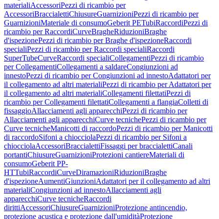
materiali
Accessori
Pezzi di ricambio per
Accessori
Braccialetti
Chiusure
Guarnizioni
Pezzi di ricambio per
Guarnizioni
Materiale di consumo
Geberit PE
Tubi
Raccordi
Pezzi di
ricambio per Raccordi
Curve
Braghe
Riduzioni
Braghe
d'ispezione
Pezzi di ricambio per Braghe d'ispezione
Raccordi
speciali
Pezzi di ricambio per Raccordi speciali
Raccordi
SuperTube
Curve
Raccordi speciali
Collegamenti
Pezzi di ricambio
per Collegamenti
Collegamenti a saldare
Congiunzioni ad
innesto
Pezzi di ricambio per Congiunzioni ad innesto
Adattatori per
il collegamento ad altri materiali
Pezzi di ricambio per Adattatori per
il collegamento ad altri materiali
Collegamenti filettati
Pezzi di
ricambio per Collegamenti filettati
Collegamenti a flangia
Colletti di
fissaggio
Allacciamenti agli apparecchi
Pezzi di ricambio per
Allacciamenti agli apparecchi
Curve tecniche
Pezzi di ricambio per
Curve tecniche
Manicotti di raccordo
Pezzi di ricambio per Manicotti
di raccordo
Sifoni a chiocciola
Pezzi di ricambio per Sifoni a
chiocciola
Accessori
Braccialetti
Fissaggi per braccialetti
Canali
portanti
Chiusure
Guarnizioni
Protezioni cantiere
Materiali di
consumo
Geberit PP-
HT
Tubi
Raccordi
Curve
Diramazioni
Riduzioni
Braghe
d'ispezione
Aumenti
Giunzioni
Adattatori per il collegamento ad altri
materiali
Congiunzioni ad innesto
Allacciamenti agli
apparecchi
Curve tecniche
Raccordi
diritti
Accessori
Chiusure
Guarnizioni
Protezione antincendio,
protezione acustica e protezione dall'umidità
Protezione