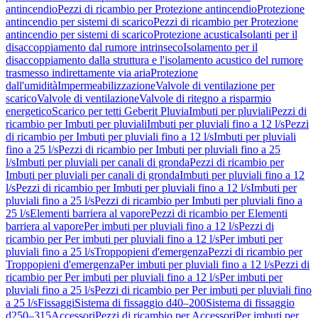
antincendio
Pezzi di ricambio per Protezione antincendio
Protezione
antincendio per sistemi di scarico
Pezzi di ricambio per Protezione
antincendio per sistemi di scarico
Protezione acustica
Isolanti per il
disaccoppiamento dal rumore intrinseco
Isolamento per il
disaccoppiamento dalla struttura e l'isolamento acustico del rumore
trasmesso indirettamente via aria
Protezione
dall'umidità
Impermeabilizzazione
Valvole di ventilazione per
scarico
Valvole di ventilazione
Valvole di ritegno a risparmio
energetico
Scarico per tetti Geberit Pluvia
Imbuti per pluviali
Pezzi di
ricambio per Imbuti per pluviali
Imbuti per pluviali fino a 12 l/s
Pezzi
di ricambio per Imbuti per pluviali fino a 12 l/s
Imbuti per pluviali
fino a 25 l/s
Pezzi di ricambio per Imbuti per pluviali fino a 25
l/s
Imbuti per pluviali per canali di gronda
Pezzi di ricambio per
Imbuti per pluviali per canali di gronda
Imbuti per pluviali fino a 12
l/s
Pezzi di ricambio per Imbuti per pluviali fino a 12 l/s
Imbuti per
pluviali fino a 25 l/s
Pezzi di ricambio per Imbuti per pluviali fino a
25 l/s
Elementi barriera al vapore
Pezzi di ricambio per Elementi
barriera al vapore
Per imbuti per pluviali fino a 12 l/s
Pezzi di
ricambio per Per imbuti per pluviali fino a 12 l/s
Per imbuti per
pluviali fino a 25 l/s
Troppopieni d'emergenza
Pezzi di ricambio per
Troppopieni d'emergenza
Per imbuti per pluviali fino a 12 l/s
Pezzi di
ricambio per Per imbuti per pluviali fino a 12 l/s
Per imbuti per
pluviali fino a 25 l/s
Pezzi di ricambio per Per imbuti per pluviali fino
a 25 l/s
Fissaggi
Sistema di fissaggio d40–200
Sistema di fissaggio
d250–315
Accessori
Pezzi di ricambio per Accessori
Per imbuti per