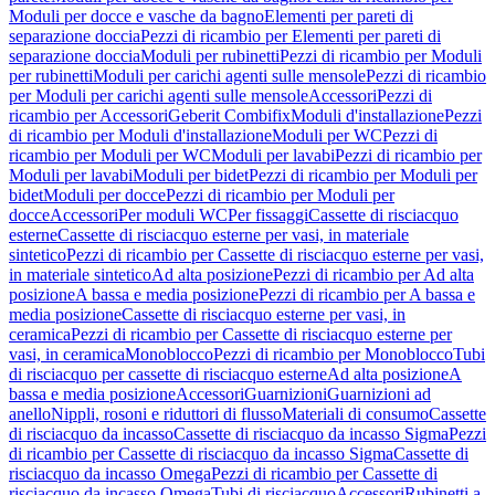
Moduli per docce e vasche da bagno
Elementi per pareti di
separazione doccia
Pezzi di ricambio per Elementi per pareti di
separazione doccia
Moduli per rubinetti
Pezzi di ricambio per Moduli
per rubinetti
Moduli per carichi agenti sulle mensole
Pezzi di ricambio
per Moduli per carichi agenti sulle mensole
Accessori
Pezzi di
ricambio per Accessori
Geberit Combifix
Moduli d'installazione
Pezzi
di ricambio per Moduli d'installazione
Moduli per WC
Pezzi di
ricambio per Moduli per WC
Moduli per lavabi
Pezzi di ricambio per
Moduli per lavabi
Moduli per bidet
Pezzi di ricambio per Moduli per
bidet
Moduli per docce
Pezzi di ricambio per Moduli per
docce
Accessori
Per moduli WC
Per fissaggi
Cassette di risciacquo
esterne
Cassette di risciacquo esterne per vasi, in materiale
sintetico
Pezzi di ricambio per Cassette di risciacquo esterne per vasi,
in materiale sintetico
Ad alta posizione
Pezzi di ricambio per Ad alta
posizione
A bassa e media posizione
Pezzi di ricambio per A bassa e
media posizione
Cassette di risciacquo esterne per vasi, in
ceramica
Pezzi di ricambio per Cassette di risciacquo esterne per
vasi, in ceramica
Monoblocco
Pezzi di ricambio per Monoblocco
Tubi
di risciacquo per cassette di risciacquo esterne
Ad alta posizione
A
bassa e media posizione
Accessori
Guarnizioni
Guarnizioni ad
anello
Nippli, rosoni e riduttori di flusso
Materiali di consumo
Cassette
di risciacquo da incasso
Cassette di risciacquo da incasso Sigma
Pezzi
di ricambio per Cassette di risciacquo da incasso Sigma
Cassette di
risciacquo da incasso Omega
Pezzi di ricambio per Cassette di
risciacquo da incasso Omega
Tubi di risciacquo
Accessori
Rubinetti a