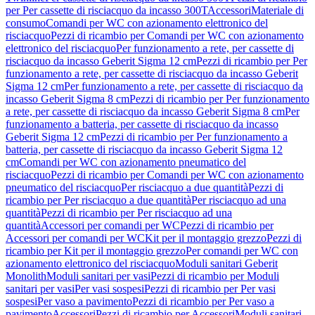
per Per cassette di risciacquo da incasso 300T
Accessori
Materiale di
consumo
Comandi per WC con azionamento elettronico del
risciacquo
Pezzi di ricambio per Comandi per WC con azionamento
elettronico del risciacquo
Per funzionamento a rete, per cassette di
risciacquo da incasso Geberit Sigma 12 cm
Pezzi di ricambio per Per
funzionamento a rete, per cassette di risciacquo da incasso Geberit
Sigma 12 cm
Per funzionamento a rete, per cassette di risciacquo da
incasso Geberit Sigma 8 cm
Pezzi di ricambio per Per funzionamento
a rete, per cassette di risciacquo da incasso Geberit Sigma 8 cm
Per
funzionamento a batteria, per cassette di risciacquo da incasso
Geberit Sigma 12 cm
Pezzi di ricambio per Per funzionamento a
batteria, per cassette di risciacquo da incasso Geberit Sigma 12
cm
Comandi per WC con azionamento pneumatico del
risciacquo
Pezzi di ricambio per Comandi per WC con azionamento
pneumatico del risciacquo
Per risciacquo a due quantità
Pezzi di
ricambio per Per risciacquo a due quantità
Per risciacquo ad una
quantità
Pezzi di ricambio per Per risciacquo ad una
quantità
Accessori per comandi per WC
Pezzi di ricambio per
Accessori per comandi per WC
Kit per il montaggio grezzo
Pezzi di
ricambio per Kit per il montaggio grezzo
Per comandi per WC con
azionamento elettronico del risciacquo
Moduli sanitari Geberit
Monolith
Moduli sanitari per vasi
Pezzi di ricambio per Moduli
sanitari per vasi
Per vasi sospesi
Pezzi di ricambio per Per vasi
sospesi
Per vaso a pavimento
Pezzi di ricambio per Per vaso a
pavimento
Accessori
Pezzi di ricambio per Accessori
Moduli sanitari