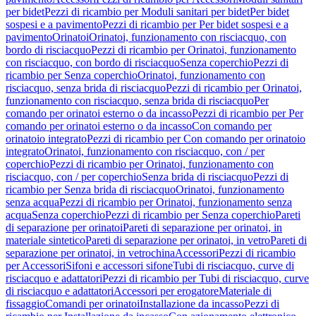
per bidet
Pezzi di ricambio per Moduli sanitari per bidet
Per bidet
sospesi e a pavimento
Pezzi di ricambio per Per bidet sospesi e a
pavimento
Orinatoi
Orinatoi, funzionamento con risciacquo, con
bordo di risciacquo
Pezzi di ricambio per Orinatoi, funzionamento
con risciacquo, con bordo di risciacquo
Senza coperchio
Pezzi di
ricambio per Senza coperchio
Orinatoi, funzionamento con
risciacquo, senza brida di risciacquo
Pezzi di ricambio per Orinatoi,
funzionamento con risciacquo, senza brida di risciacquo
Per
comando per orinatoi esterno o da incasso
Pezzi di ricambio per Per
comando per orinatoi esterno o da incasso
Con comando per
orinatoio integrato
Pezzi di ricambio per Con comando per orinatoio
integrato
Orinatoi, funzionamento con risciacquo, con / per
coperchio
Pezzi di ricambio per Orinatoi, funzionamento con
risciacquo, con / per coperchio
Senza brida di risciacquo
Pezzi di
ricambio per Senza brida di risciacquo
Orinatoi, funzionamento
senza acqua
Pezzi di ricambio per Orinatoi, funzionamento senza
acqua
Senza coperchio
Pezzi di ricambio per Senza coperchio
Pareti
di separazione per orinatoi
Pareti di separazione per orinatoi, in
materiale sintetico
Pareti di separazione per orinatoi, in vetro
Pareti di
separazione per orinatoi, in vetrochina
Accessori
Pezzi di ricambio
per Accessori
Sifoni e accessori sifone
Tubi di risciacquo, curve di
risciacquo e adattatori
Pezzi di ricambio per Tubi di risciacquo, curve
di risciacquo e adattatori
Accessori per erogatore
Materiale di
fissaggio
Comandi per orinatoi
Installazione da incasso
Pezzi di