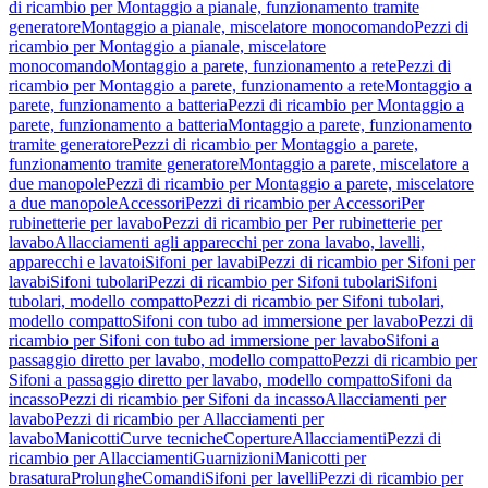
di ricambio per Montaggio a pianale, funzionamento tramite
generatore
Montaggio a pianale, miscelatore monocomando
Pezzi di
ricambio per Montaggio a pianale, miscelatore
monocomando
Montaggio a parete, funzionamento a rete
Pezzi di
ricambio per Montaggio a parete, funzionamento a rete
Montaggio a
parete, funzionamento a batteria
Pezzi di ricambio per Montaggio a
parete, funzionamento a batteria
Montaggio a parete, funzionamento
tramite generatore
Pezzi di ricambio per Montaggio a parete,
funzionamento tramite generatore
Montaggio a parete, miscelatore a
due manopole
Pezzi di ricambio per Montaggio a parete, miscelatore
a due manopole
Accessori
Pezzi di ricambio per Accessori
Per
rubinetterie per lavabo
Pezzi di ricambio per Per rubinetterie per
lavabo
Allacciamenti agli apparecchi per zona lavabo, lavelli,
apparecchi e lavatoi
Sifoni per lavabi
Pezzi di ricambio per Sifoni per
lavabi
Sifoni tubolari
Pezzi di ricambio per Sifoni tubolari
Sifoni
tubolari, modello compatto
Pezzi di ricambio per Sifoni tubolari,
modello compatto
Sifoni con tubo ad immersione per lavabo
Pezzi di
ricambio per Sifoni con tubo ad immersione per lavabo
Sifoni a
passaggio diretto per lavabo, modello compatto
Pezzi di ricambio per
Sifoni a passaggio diretto per lavabo, modello compatto
Sifoni da
incasso
Pezzi di ricambio per Sifoni da incasso
Allacciamenti per
lavabo
Pezzi di ricambio per Allacciamenti per
lavabo
Manicotti
Curve tecniche
Coperture
Allacciamenti
Pezzi di
ricambio per Allacciamenti
Guarnizioni
Manicotti per
brasatura
Prolunghe
Comandi
Sifoni per lavelli
Pezzi di ricambio per