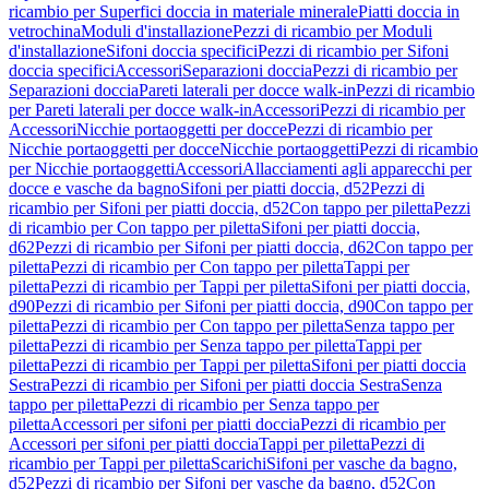
ricambio per Superfici doccia in materiale minerale
Piatti doccia in
vetrochina
Moduli d'installazione
Pezzi di ricambio per Moduli
d'installazione
Sifoni doccia specifici
Pezzi di ricambio per Sifoni
doccia specifici
Accessori
Separazioni doccia
Pezzi di ricambio per
Separazioni doccia
Pareti laterali per docce walk-in
Pezzi di ricambio
per Pareti laterali per docce walk-in
Accessori
Pezzi di ricambio per
Accessori
Nicchie portaoggetti per docce
Pezzi di ricambio per
Nicchie portaoggetti per docce
Nicchie portaoggetti
Pezzi di ricambio
per Nicchie portaoggetti
Accessori
Allacciamenti agli apparecchi per
docce e vasche da bagno
Sifoni per piatti doccia, d52
Pezzi di
ricambio per Sifoni per piatti doccia, d52
Con tappo per piletta
Pezzi
di ricambio per Con tappo per piletta
Sifoni per piatti doccia,
d62
Pezzi di ricambio per Sifoni per piatti doccia, d62
Con tappo per
piletta
Pezzi di ricambio per Con tappo per piletta
Tappi per
piletta
Pezzi di ricambio per Tappi per piletta
Sifoni per piatti doccia,
d90
Pezzi di ricambio per Sifoni per piatti doccia, d90
Con tappo per
piletta
Pezzi di ricambio per Con tappo per piletta
Senza tappo per
piletta
Pezzi di ricambio per Senza tappo per piletta
Tappi per
piletta
Pezzi di ricambio per Tappi per piletta
Sifoni per piatti doccia
Sestra
Pezzi di ricambio per Sifoni per piatti doccia Sestra
Senza
tappo per piletta
Pezzi di ricambio per Senza tappo per
piletta
Accessori per sifoni per piatti doccia
Pezzi di ricambio per
Accessori per sifoni per piatti doccia
Tappi per piletta
Pezzi di
ricambio per Tappi per piletta
Scarichi
Sifoni per vasche da bagno,
d52
Pezzi di ricambio per Sifoni per vasche da bagno, d52
Con