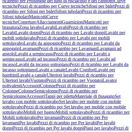
ricambio per Prolunghe del tubo di risciacquo e del cannotto
Curve
tecniche
Pezzi di ricambio per Curve tecniche
Sifoni per bidet
Pezzi di
ricambio per Sifoni per bidet
Sifoni tubolari
Pezzi di ricambio per
Sifoni tubolari
Manicotti
Curve
tecniche
Coperture
Allacciamenti
Guarnizioni
Manicotti per
brasatura
Zona lavabo
Lavabi
Lavabi
Pezzi di ricambio per
Lavabi
Lavabi doppi
Pezzi di ricambio per Lavabi doppi
Lavabi per
mobili sottolavabo
Pezzi di ricambio per Lavabi per mobili
sottolavabo
Lavabi da appoggio
Pezzi di ricambio per Lavabi da
appoggio
Lavamani
Pezzi di ricambio per Lavamani
Lavamani ad
angolo
Lavabi a semincasso
Pezzi di ricambio per Lavabi a
semincasso
Lavabi ad incasso
Pezzi di ricambio per Lavabi ad
incasso
Lavabi da incasso sottopiano
Pezzi di ricambio per Lavabi da
incasso sottopiano
Lavabi a canale
Lavabi Comfort
Lavabi per
bambini
Lavabi a canale
Ulteriori lavabi
Pezzi di ricambio per
Ulteriori lavabi
Vuotatoi
Pezzi di ricambio per Vuotatoi
Lavatoi
polivalenti
Accessori
Colonne
Pezzi di ricambio per
Colonne
Colonne
Semicolonne
Pezzi di ricambio per
Semicolonne
Accessori
Tappi per piletta
Materiale di fissaggio
Set
lavabo con mobile sottolavabo
Set lavabo per mobile con mobile
sottolavabo
Pezzi di ricambio per Set lavabo per mobile con mobile
sottolavabo
Mobili per bagno
Mobili sottolavabo
Pezzi di ricambio per
Mobili sottolavabo
Per lavamani
Pezzi di ricambio per Per
lavamani
Per lavabi
Pezzi di ricambio per Per lavabi
Per lavabi
doppi
Pezzi di ricambio per Per lavabi doppi
Piani per lavabo
Pezzi di