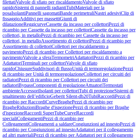
filettati
Valvole di sfiato per riscaldamento
Valvole di sfiato
rapido
Sistemi di pannelli radianti
Tubi
Materiali per la
posa
Isolanti
Pannelli sagomati
Bande perimetrali
Nastri adesivi
Clip di
fissaggio
Additivi per massetti
Giunti di
dilatazione
Reggicurve
Cassette da incasso per collettori
Pezzi di
ricambio per Cassette da incasso per collettori
Cassette da incasso per
collettori, in metallo
Pezzi di ricambio per Cassette da incasso per
collettori, in metallo
Assortimento di collettori
Pezzi di ricambio per
Assortimento di collettori
Collettori per riscaldamento a
pavimento
Pezzi di ricambio per Collettori per riscaldamento a
pavimento
Valvole a sfera
Termometri
Adattatori
Pezzi di ricambio per
Adattatori
Terminali per collettori
Valvole di sfiato
rapido
Chiusure
Suddivisori di flusso
Unità di termoregolazione
Pezzi
di ricambio per Unità di termoregolazione
Collettori per circuiti dei
radiatori
Pezzi di ricambio per Collettori per circuiti dei
radiatori
Bypass
Componenti di regolazione
Attuatori
Termostati
ambiente
Accessori
Isolanti per collettori
Tubi di protezione
Sistemi di
smaltimento dell’edificio
Geberit Silent-db20
Tubi
Raccordi
Pezzi di
ricambio per Raccordi
Curve
Braghe
Pezzi di ricambio per
Braghe
Riduzioni
Braghe d'ispezione
Pezzi di ricambio per Braghe
d'ispezione
Raccordi SuperTube
Curve
Raccordi
speciali
Collegamenti
Pezzi di ricambio per
Collegamenti
Collegamenti a saldare
Congiunzioni ad innesto
Pezzi di
ricambio per Congiunzioni ad innesto
Adattatori per il collegamento
ad altri materiali
Pezzi di ricambio per Adattatori per il collegamento