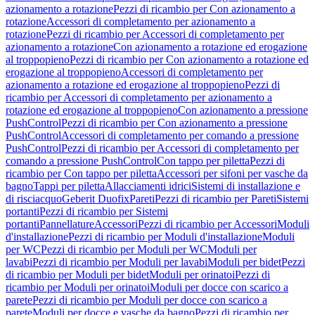
azionamento a rotazione
Pezzi di ricambio per Con azionamento a
rotazione
Accessori di completamento per azionamento a
rotazione
Pezzi di ricambio per Accessori di completamento per
azionamento a rotazione
Con azionamento a rotazione ed erogazione
al troppopieno
Pezzi di ricambio per Con azionamento a rotazione ed
erogazione al troppopieno
Accessori di completamento per
azionamento a rotazione ed erogazione al troppopieno
Pezzi di
ricambio per Accessori di completamento per azionamento a
rotazione ed erogazione al troppopieno
Con azionamento a pressione
PushControl
Pezzi di ricambio per Con azionamento a pressione
PushControl
Accessori di completamento per comando a pressione
PushControl
Pezzi di ricambio per Accessori di completamento per
comando a pressione PushControl
Con tappo per piletta
Pezzi di
ricambio per Con tappo per piletta
Accessori per sifoni per vasche da
bagno
Tappi per piletta
Allacciamenti idrici
Sistemi di installazione e
di risciacquo
Geberit Duofix
Pareti
Pezzi di ricambio per Pareti
Sistemi
portanti
Pezzi di ricambio per Sistemi
portanti
Pannellature
Accessori
Pezzi di ricambio per Accessori
Moduli
d'installazione
Pezzi di ricambio per Moduli d'installazione
Moduli
per WC
Pezzi di ricambio per Moduli per WC
Moduli per
lavabi
Pezzi di ricambio per Moduli per lavabi
Moduli per bidet
Pezzi
di ricambio per Moduli per bidet
Moduli per orinatoi
Pezzi di
ricambio per Moduli per orinatoi
Moduli per docce con scarico a
parete
Pezzi di ricambio per Moduli per docce con scarico a
parete
Moduli per docce e vasche da bagno
Pezzi di ricambio per