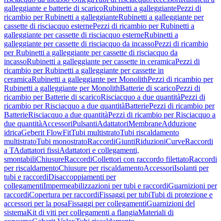
galleggiante e batterie di scarico
Rubinetti a galleggiante
Pezzi di
ricambio per Rubinetti a galleggiante
Rubinetti a galleggiante per
cassette di risciacquo esterne
Pezzi di ricambio per Rubinetti a
galleggiante per cassette di risciacquo esterne
Rubinetti a
galleggiante per cassette di risciacquo da incasso
Pezzi di ricambio
per Rubinetti a galleggiante per cassette di risciacquo da
incasso
Rubinetti a galleggiante per cassette in ceramica
Pezzi di
ricambio per Rubinetti a galleggiante per cassette in
ceramica
Rubinetti a galleggiante per Monolith
Pezzi di ricambio per
Rubinetti a galleggiante per Monolith
Batterie di scarico
Pezzi di
ricambio per Batterie di scarico
Risciacquo a due quantità
Pezzi di
ricambio per Risciacquo a due quantità
Batterie
Pezzi di ricambio per
Batterie
Risciacquo a due quantità
Pezzi di ricambio per Risciacquo a
due quantità
Accessori
Pulsanti
Adattatori
Membrane
Adduzione
idrica
Geberit FlowFit
Tubi multistrato
Tubi riscaldamento
multistrato
Tubi monostrato
Raccordi
Giunti
Riduzioni
Curve
Raccordi
a T
Adattatori fissi
Adattatori e collegamenti,
smontabili
Chiusure
Raccordi
Collettori con raccordo filettato
Raccordi
per riscaldamento
Chiusure per riscaldamento
Accessori
Isolanti per
tubi e raccordi
Disaccoppiamenti per
collegamenti
Impermeabilizzazioni per tubi e raccordi
Guarnizioni per
raccordi
Copertura per raccordi
Fissaggi per tubi
Tubi di protezione e
accessori per la posa
Fissaggi per collegamenti
Guarnizioni del
sistema
Kit di viti per collegamenti a flangia
Materiali di