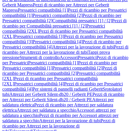
Geberit Mapress
Pezzi di ricambio per Attrezzi per Geberit
Mapress
Pressatrici compatibilità [1]
Pezzi di ricambio per Pressatrici
compatibilità [1]
Pressatrici compatibilità [2]
Pezzi di ricambio per
Pressatrici compatibilità [2]
Compatibilità pressatrici [1] / [2]
Pezzi di
ricambio per Compatibilità pressatrici [1] / [2]
Pressatrici
compatibilità [2XL]
Pezzi di ricambio per Pressatrici compatibilità
[2XL]
Pressatrici compatibilità [3]
Pezzi di ricambio per Pressatrici
compatibilità [3]
Pressatrici compatibilità [4]
Pezzi di ricambio per
Pressatrici compatibilità [4]
Attrezzi per la lavorazione di tubi
Pezzi di
ricambio per Attrezzi per la lavorazione di tubi
Tappi prova
pressione
Strumenti di controllo
Accessori
Pressatrici
Pezzi di ricambio
per Pressatrici
Pressatrici compatibilità [1]
Pezzi di ricambio per
Pressatrici compatibilità [1]
Pressatrici compatibilità [2]
Pezzi di
ricambio per Pressatrici compatibilità [2]
Pressatrici compatibilità
[2XL]
Pezzi di ricambio per Pressatrici compatibilità
[2XL]
Pressatrici compatibilità [4]
Pezzi di ricambio per Pressatrici
compatibilità [4]
Per sistemi di pannelli radianti Geberit
Srotolatori
tubi
Attrezzi per Geberit Silent-db20 / Geberit PE
Pezzi di ricambio
per Attrezzi per Geberit Silent-db20 / Geberit PE
Attrezzi per
saldatura elettrica
Pezzi di ricambio per Attrezzi per saldatura
elettrica
Attrezzi per saldatura a specchio
Accessori attrezzi per
saldatura a specchio
Pezzi di ricambio per Accessori attrezzi per
saldatura a specchio
Attrezzi per la lavorazione di tubi
Pezzi di
ricambio per Attrezzi per la lavorazione di