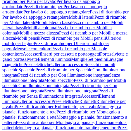
ricambio per Piani per lavabo
Per lavabo da appoggio
arrotondato
Pezzi di ricambio per Per lavabo da appoggio
arrotondato
Per lavabo da appoggio rettangolare
Pezzi di ricambio per
Per lavabo da appoggio rettangolare
Mobili laterali
Pezzi di ricambio
per Mobili laterali
Mobili laterali bassi
Pezzi di ricambio per Mobili
laterali bassi
Mobili a colonna
Pezzi di ricambio per Mobili a
colonna
Mobili a mezza altezza
Pezzi di ricambio per Mobili a mezza
altezza
Mobili pensili
Pezzi di ricambio per Mobili pensili
Ulteriori
mobili per bagno
Pezzi di ricambio per Ulteriori mobili per
bagno
Mensole contenitore
Pezzi di ricambio per Mensole
contenitore
Accessori
Inserti per cassetti e portaoggetti
Portasalviette e
ganci portasalviette
Elementi luminosi
Maniglie
Set piedini
Lavagne
magnetiche
Prese elettriche
Ulteriori accessori
Specchi e mobili
specchio
Specchio
Pezzi di ricambio per Specchio
Con illuminazione
integrata
Pezzi di ricambio per Con illuminazione integrata
Senza
illuminazione integrata
Mobili specchio
Pezzi di ricambio per Mobili
specchio
Con illuminazione integrata
Pezzi di ricambio per Con
illuminazione integrata
Senza illuminazione integrata
Pezzi di
ricambio per Senza illuminazione integrata
Accessori
Elementi
luminosi
Ulteriori accessori
Prese elettriche
Rubinetti
Rubinetterie per
lavabo
Pezzi di ricambio per Rubinetterie per lavabo
Montaggio a
pianale, funzionamento a rete
Pezzi di ricambio per Montaggio a
pianale, funzionamento a rete
Montaggio a pianale, funzionamento a
batteria
Pezzi di ricambio per Montaggio a pianale, funzionamento a
batteria
Montaggio a pianale, funzionamento tramite generatore
Pezzi