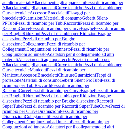
ad altri materiali
Allacciamenti agli apparecchi
Pezzi di ricambio per
Allacciamenti agli apparecchi
Curve tecniche
Pezzi di ricambio per
Curve tecniche
Accessori
Braccialetti
Fissaggi per
braccialetti
Guarnizioni
Materiali di consumo
Geberit Silent-
PP
Tubi
Pezzi di ricambio per Tubi
Raccordi
Pezzi di ricambio per
Raccordi
Curve
Pezzi di ricambio per Curve
Braghe
Pezzi di ricambio
per Braghe
Riduzioni
Pezzi di ricambio per Riduzioni
Braghe
d'ispezione
Pezzi di ricambio per Braghe
d'ispezione
Collegamenti
Pezzi di ricambio per
Collegamenti
Congiunzioni ad innesto
Pezzi di ricambio per
Congiunzioni ad innesto
Adattatori per il collegamento ad altri
materiali
Allacciamenti agli apparecchi
Pezzi di ricambio per
Allacciamenti agli apparecchi
Curve tecniche
Pezzi di ricambio per
Curve tecniche
Manicotti
Pezzi di ricambio per
Manicotti
Accessori
Braccialetti
Chiusure
Guarnizioni
Tappi di
protezione
Materiali di consumo
Geberit Silent-Pro
Tubi
Pezzi di
ricambio per Tubi
Raccordi
Pezzi di ricambio per
Raccordi
Curve
Pezzi di ricambio per Curve
Braghe
Pezzi di ricambio
per Braghe
Riduzioni
Pezzi di ricambio per Riduzioni
Braghe
d'ispezione
Pezzi di ricambio per Braghe d'ispezione
Raccordi
SuperTube
Pezzi di ricambio per Raccordi SuperTube
Curve
Pezzi di
ricambio per Curve
Diramazioni
Pezzi di ricambio per
Diramazioni
Collegamenti
Pezzi di ricambio per
Collegamenti
Congiunzioni ad innesto
Pezzi di ricambio per
Congiunzioni ad innesto
Adattatori per il collegamento ad altri