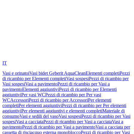
IT
Vasi e orinatoi
Vasi bidet Geberit AquaClean
Elementi completi
Pezzi
di ricambio per Elementi completi
Vasi sospesi
Pezzi di ricambio per
Vasi sospesi
Vasi a pavimento
Pezzi di ricambio per Vasi a
pavimento
Elementi aggiuntivi
Pezzi di ricambio per Elementi
aggiuntivi
Per vasi WC
Pezzi di ricambio per Per vasi
WC
Accessori
Pezzi di ricambio per Accessori
Per elementi
completi
Per elementi aggiuntivi
Pezzi di ricambio per Per elementi
aggiuntivi
Per elementi aggiuntivi e elementi completi
Materiale di
consumo
Vasi e sedili del vaso
Vasi sospesi
Pezzi di ricambio per Vasi
sospesi
Vasi a cacciata
Pezzi di ricambio per Vasi a cacciata
Vasi a
pavimento
Pezzi di ricambio per Vasi a pavimento
Vasi a cacciata per
cassetta di risciacquo esterna monoblocco
Pezzi di ricambio per Vasi