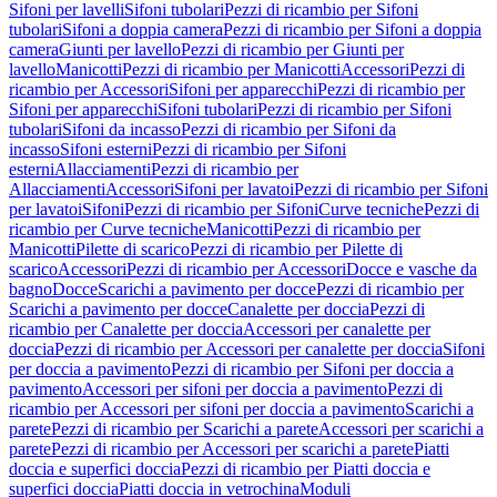
Sifoni per lavelli
Sifoni tubolari
Pezzi di ricambio per Sifoni
tubolari
Sifoni a doppia camera
Pezzi di ricambio per Sifoni a doppia
camera
Giunti per lavello
Pezzi di ricambio per Giunti per
lavello
Manicotti
Pezzi di ricambio per Manicotti
Accessori
Pezzi di
ricambio per Accessori
Sifoni per apparecchi
Pezzi di ricambio per
Sifoni per apparecchi
Sifoni tubolari
Pezzi di ricambio per Sifoni
tubolari
Sifoni da incasso
Pezzi di ricambio per Sifoni da
incasso
Sifoni esterni
Pezzi di ricambio per Sifoni
esterni
Allacciamenti
Pezzi di ricambio per
Allacciamenti
Accessori
Sifoni per lavatoi
Pezzi di ricambio per Sifoni
per lavatoi
Sifoni
Pezzi di ricambio per Sifoni
Curve tecniche
Pezzi di
ricambio per Curve tecniche
Manicotti
Pezzi di ricambio per
Manicotti
Pilette di scarico
Pezzi di ricambio per Pilette di
scarico
Accessori
Pezzi di ricambio per Accessori
Docce e vasche da
bagno
Docce
Scarichi a pavimento per docce
Pezzi di ricambio per
Scarichi a pavimento per docce
Canalette per doccia
Pezzi di
ricambio per Canalette per doccia
Accessori per canalette per
doccia
Pezzi di ricambio per Accessori per canalette per doccia
Sifoni
per doccia a pavimento
Pezzi di ricambio per Sifoni per doccia a
pavimento
Accessori per sifoni per doccia a pavimento
Pezzi di
ricambio per Accessori per sifoni per doccia a pavimento
Scarichi a
parete
Pezzi di ricambio per Scarichi a parete
Accessori per scarichi a
parete
Pezzi di ricambio per Accessori per scarichi a parete
Piatti
doccia e superfici doccia
Pezzi di ricambio per Piatti doccia e
superfici doccia
Piatti doccia in vetrochina
Moduli