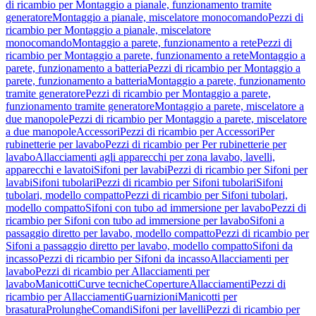
di ricambio per Montaggio a pianale, funzionamento tramite
generatore
Montaggio a pianale, miscelatore monocomando
Pezzi di
ricambio per Montaggio a pianale, miscelatore
monocomando
Montaggio a parete, funzionamento a rete
Pezzi di
ricambio per Montaggio a parete, funzionamento a rete
Montaggio a
parete, funzionamento a batteria
Pezzi di ricambio per Montaggio a
parete, funzionamento a batteria
Montaggio a parete, funzionamento
tramite generatore
Pezzi di ricambio per Montaggio a parete,
funzionamento tramite generatore
Montaggio a parete, miscelatore a
due manopole
Pezzi di ricambio per Montaggio a parete, miscelatore
a due manopole
Accessori
Pezzi di ricambio per Accessori
Per
rubinetterie per lavabo
Pezzi di ricambio per Per rubinetterie per
lavabo
Allacciamenti agli apparecchi per zona lavabo, lavelli,
apparecchi e lavatoi
Sifoni per lavabi
Pezzi di ricambio per Sifoni per
lavabi
Sifoni tubolari
Pezzi di ricambio per Sifoni tubolari
Sifoni
tubolari, modello compatto
Pezzi di ricambio per Sifoni tubolari,
modello compatto
Sifoni con tubo ad immersione per lavabo
Pezzi di
ricambio per Sifoni con tubo ad immersione per lavabo
Sifoni a
passaggio diretto per lavabo, modello compatto
Pezzi di ricambio per
Sifoni a passaggio diretto per lavabo, modello compatto
Sifoni da
incasso
Pezzi di ricambio per Sifoni da incasso
Allacciamenti per
lavabo
Pezzi di ricambio per Allacciamenti per
lavabo
Manicotti
Curve tecniche
Coperture
Allacciamenti
Pezzi di
ricambio per Allacciamenti
Guarnizioni
Manicotti per
brasatura
Prolunghe
Comandi
Sifoni per lavelli
Pezzi di ricambio per