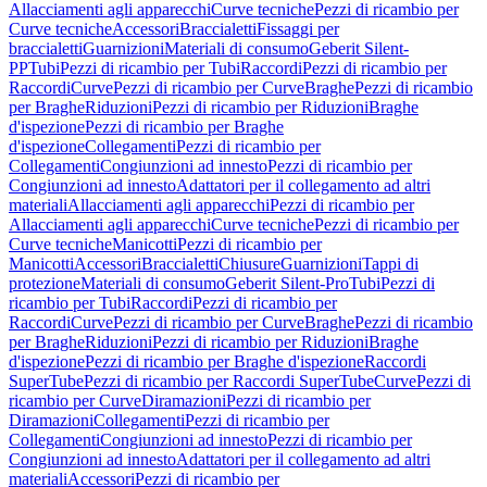
Allacciamenti agli apparecchi
Curve tecniche
Pezzi di ricambio per
Curve tecniche
Accessori
Braccialetti
Fissaggi per
braccialetti
Guarnizioni
Materiali di consumo
Geberit Silent-
PP
Tubi
Pezzi di ricambio per Tubi
Raccordi
Pezzi di ricambio per
Raccordi
Curve
Pezzi di ricambio per Curve
Braghe
Pezzi di ricambio
per Braghe
Riduzioni
Pezzi di ricambio per Riduzioni
Braghe
d'ispezione
Pezzi di ricambio per Braghe
d'ispezione
Collegamenti
Pezzi di ricambio per
Collegamenti
Congiunzioni ad innesto
Pezzi di ricambio per
Congiunzioni ad innesto
Adattatori per il collegamento ad altri
materiali
Allacciamenti agli apparecchi
Pezzi di ricambio per
Allacciamenti agli apparecchi
Curve tecniche
Pezzi di ricambio per
Curve tecniche
Manicotti
Pezzi di ricambio per
Manicotti
Accessori
Braccialetti
Chiusure
Guarnizioni
Tappi di
protezione
Materiali di consumo
Geberit Silent-Pro
Tubi
Pezzi di
ricambio per Tubi
Raccordi
Pezzi di ricambio per
Raccordi
Curve
Pezzi di ricambio per Curve
Braghe
Pezzi di ricambio
per Braghe
Riduzioni
Pezzi di ricambio per Riduzioni
Braghe
d'ispezione
Pezzi di ricambio per Braghe d'ispezione
Raccordi
SuperTube
Pezzi di ricambio per Raccordi SuperTube
Curve
Pezzi di
ricambio per Curve
Diramazioni
Pezzi di ricambio per
Diramazioni
Collegamenti
Pezzi di ricambio per
Collegamenti
Congiunzioni ad innesto
Pezzi di ricambio per
Congiunzioni ad innesto
Adattatori per il collegamento ad altri
materiali
Accessori
Pezzi di ricambio per