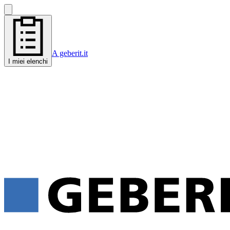
A geberit.it
I miei elenchi