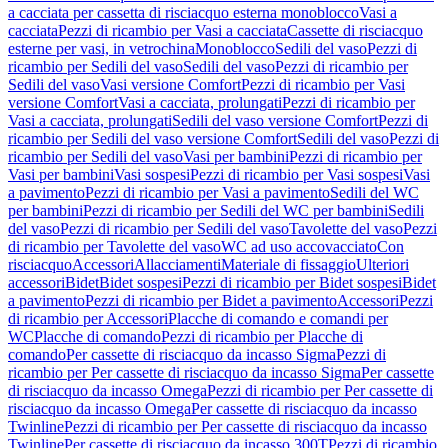
a cacciata per cassetta di risciacquo esterna monoblocco
Vasi a
cacciata
Pezzi di ricambio per Vasi a cacciata
Cassette di risciacquo
esterne per vasi, in vetrochina
Monoblocco
Sedili del vaso
Pezzi di
ricambio per Sedili del vaso
Sedili del vaso
Pezzi di ricambio per
Sedili del vaso
Vasi versione Comfort
Pezzi di ricambio per Vasi
versione Comfort
Vasi a cacciata, prolungati
Pezzi di ricambio per
Vasi a cacciata, prolungati
Sedili del vaso versione Comfort
Pezzi di
ricambio per Sedili del vaso versione Comfort
Sedili del vaso
Pezzi di
ricambio per Sedili del vaso
Vasi per bambini
Pezzi di ricambio per
Vasi per bambini
Vasi sospesi
Pezzi di ricambio per Vasi sospesi
Vasi
a pavimento
Pezzi di ricambio per Vasi a pavimento
Sedili del WC
per bambini
Pezzi di ricambio per Sedili del WC per bambini
Sedili
del vaso
Pezzi di ricambio per Sedili del vaso
Tavolette del vaso
Pezzi
di ricambio per Tavolette del vaso
WC ad uso accovacciato
Con
risciacquo
Accessori
Allacciamenti
Materiale di fissaggio
Ulteriori
accessori
Bidet
Bidet sospesi
Pezzi di ricambio per Bidet sospesi
Bidet
a pavimento
Pezzi di ricambio per Bidet a pavimento
Accessori
Pezzi
di ricambio per Accessori
Placche di comando e comandi per
WC
Placche di comando
Pezzi di ricambio per Placche di
comando
Per cassette di risciacquo da incasso Sigma
Pezzi di
ricambio per Per cassette di risciacquo da incasso Sigma
Per cassette
di risciacquo da incasso Omega
Pezzi di ricambio per Per cassette di
risciacquo da incasso Omega
Per cassette di risciacquo da incasso
Twinline
Pezzi di ricambio per Per cassette di risciacquo da incasso
Twinline
Per cassette di risciacquo da incasso 300T
Pezzi di ricambio