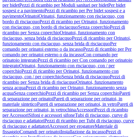
per bidet
Pezzi di ricambio per Moduli sanitari per bidet
Per bidet
sospesi e a pavimento
Pezzi di ricambio per Per bidet sospesi e a
pavimento
Orinatoi
Orinatoi, funzionamento con risciacquo, con
bordo di risciacquo
Pezzi di ricambio per Orinatoi, funzionamento
con risciacquo, con bordo di risciacquo
Senza coperchio
Pezzi di
ricambio per Senza coperchio
Orinatoi, funzionamento con
risciacquo, senza brida di risciacquo
Pezzi di ricambio per Orinatoi,
funzionamento con risciacquo, senza brida di risciacquo
Per
comando per orinatoi esterno o da incasso
Pezzi di ricambio per Per
comando per orinatoi esterno o da incasso
Con comando per
orinatoio integrato
Pezzi di ricambio per Con comando per orinatoio
integrato
Orinatoi, funzionamento con risciacquo, con / per
coperchio
Pezzi di ricambio per Orinatoi, funzionamento con
risciacquo, con / per coperchio
Senza brida di risciacquo
Pezzi di
ricambio per Senza brida di risciacquo
Orinatoi, funzionamento
senza acqua
Pezzi di ricambio per Orinatoi, funzionamento senza
acqua
Senza coperchio
Pezzi di ricambio per Senza coperchio
Pareti
di separazione per orinatoi
Pareti di separazione per orinatoi, in
materiale sintetico
Pareti di separazione per orinatoi, in vetro
Pareti di
separazione per orinatoi, in vetrochina
Accessori
Pezzi di ricambio
per Accessori
Sifoni e accessori sifone
Tubi di risciacquo, curve di
risciacquo e adattatori
Pezzi di ricambio per Tubi di risciacquo, curve
di risciacquo e adattatori
Accessori per erogatore
Materiale di
fissaggio
Comandi per orinatoi
Installazione da incasso
Pezzi di