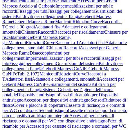
riscaldamento
Chiusure per riscaldamento
Accessori per Geberit
Mapress Acciaio al Carbonio
Impermeabilizzazioni per tubi e
raccordi
Fissaggi per tubi
Fissaggi per collegamenti
Guarnizioni del
sistema
Kit di viti per collegamenti a flangia
Geberit Mapress
Rame
Geberit Mapress Rame
Manicotti
Riduzioni
Curve
Raccordi a
T
Croci a 90 gradi
Adattatori fissi
Adattatori e collegamenti,
smontabili
Chiusure
Raccordi
Raccordi per riscaldamento
Chiusure per
riscaldamento
Geberit Mapress Rame,
gas
Manicotti
Riduzioni
Curve
Raccordi a T
Adattatori fissi
Adattatori e
collegamenti, smontabili
Chiusure
Raccordi
Accessori per Geberit
Mapress Rame
Disaccoppiamenti per
collegamenti
Impermeabilizzazioni per tubi e raccordi
Fissaggi per
tubi
Fissaggi per collegamenti
Guarnizioni del sistema
Kit di viti per
collegamenti a flangia
Geberit Mapress CuNiFe
Geberit Mapress
CuNiFe
Tubi 2.1972
Manicotti
Riduzioni
Curve
Raccordi a
T
Adattatori fissi
Adattatori e collegamenti, smontabili
Accessori per
Geberit Mapress CuNiFe
Guarnizioni del sistema
Kit di viti per
collegamenti a flangia
Sistema Geberit per l’Igiene dell’acqua
potabile
Dispositivi antiristagno
Pezzi di ricambio per Dispositivi
antiristagno
Accessori per dispositivi antiristagno
Sensori
Riduttore di
flusso
Cover e placche di copertura
Cassette di risciacquo e comandi
per WC con dispositivo antiristagno
Cassette di risciacquo da incasso
con dispositivo antiristagno integrato
Accessori per cassette di
risciacquo e comandi per WC con dispositivo antiristagno
Pezzi di
ricambio per Accessori per cassette di risciacquo e comandi per WC