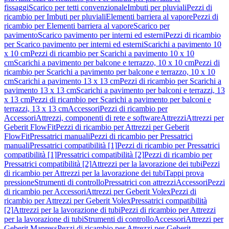
fissaggi
Scarico per tetti convenzionale
Imbuti per pluviali
Pezzi di
ricambio per Imbuti per pluviali
Elementi barriera al vapore
Pezzi di
ricambio per Elementi barriera al vapore
Scarico per
pavimento
Scarico pavimento per interni ed esterni
Pezzi di ricambio
per Scarico pavimento per interni ed esterni
Scarichi a pavimento 10
x 10 cm
Pezzi di ricambio per Scarichi a pavimento 10 x 10
cm
Scarichi a pavimento per balcone e terrazzo, 10 x 10 cm
Pezzi di
ricambio per Scarichi a pavimento per balcone e terrazzo, 10 x 10
cm
Scarichi a pavimento 13 x 13 cm
Pezzi di ricambio per Scarichi a
pavimento 13 x 13 cm
Scarichi a pavimento per balconi e terrazzi, 13
x 13 cm
Pezzi di ricambio per Scarichi a pavimento per balconi e
terrazzi, 13 x 13 cm
Accessori
Pezzi di ricambio per
Accessori
Attrezzi, componenti di rete e software
Attrezzi
Attrezzi per
Geberit FlowFit
Pezzi di ricambio per Attrezzi per Geberit
FlowFit
Pressatrici manuali
Pezzi di ricambio per Pressatrici
manuali
Pressatrici compatibilità [1]
Pezzi di ricambio per Pressatrici
compatibilità [1]
Pressatrici compatibilità [2]
Pezzi di ricambio per
Pressatrici compatibilità [2]
Attrezzi per la lavorazione dei tubi
Pezzi
di ricambio per Attrezzi per la lavorazione dei tubi
Tappi prova
pressione
Strumenti di controllo
Pressatrici con attrezzi
Accessori
Pezzi
di ricambio per Accessori
Attrezzi per Geberit Volex
Pezzi di
ricambio per Attrezzi per Geberit Volex
Pressatrici compatibilità
[2]
Attrezzi per la lavorazione di tubi
Pezzi di ricambio per Attrezzi
per la lavorazione di tubi
Strumenti di controllo
Accessori
Attrezzi per
Geberit Mapress
Pezzi di ricambio per Attrezzi per Geberit