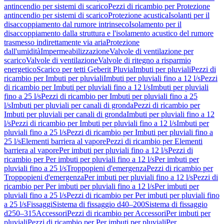
antincendio per sistemi di scarico
Pezzi di ricambio per Protezione
antincendio per sistemi di scarico
Protezione acustica
Isolanti per il
disaccoppiamento dal rumore intrinseco
Isolamento per il
disaccoppiamento dalla struttura e l'isolamento acustico del rumore
trasmesso indirettamente via aria
Protezione
dall'umidità
Impermeabilizzazione
Valvole di ventilazione per
scarico
Valvole di ventilazione
Valvole di ritegno a risparmio
energetico
Scarico per tetti Geberit Pluvia
Imbuti per pluviali
Pezzi di
ricambio per Imbuti per pluviali
Imbuti per pluviali fino a 12 l/s
Pezzi
di ricambio per Imbuti per pluviali fino a 12 l/s
Imbuti per pluviali
fino a 25 l/s
Pezzi di ricambio per Imbuti per pluviali fino a 25
l/s
Imbuti per pluviali per canali di gronda
Pezzi di ricambio per
Imbuti per pluviali per canali di gronda
Imbuti per pluviali fino a 12
l/s
Pezzi di ricambio per Imbuti per pluviali fino a 12 l/s
Imbuti per
pluviali fino a 25 l/s
Pezzi di ricambio per Imbuti per pluviali fino a
25 l/s
Elementi barriera al vapore
Pezzi di ricambio per Elementi
barriera al vapore
Per imbuti per pluviali fino a 12 l/s
Pezzi di
ricambio per Per imbuti per pluviali fino a 12 l/s
Per imbuti per
pluviali fino a 25 l/s
Troppopieni d'emergenza
Pezzi di ricambio per
Troppopieni d'emergenza
Per imbuti per pluviali fino a 12 l/s
Pezzi di
ricambio per Per imbuti per pluviali fino a 12 l/s
Per imbuti per
pluviali fino a 25 l/s
Pezzi di ricambio per Per imbuti per pluviali fino
a 25 l/s
Fissaggi
Sistema di fissaggio d40–200
Sistema di fissaggio
d250–315
Accessori
Pezzi di ricambio per Accessori
Per imbuti per
pluviali
Pezzi di ricambio per Per imbuti per pluviali
Per