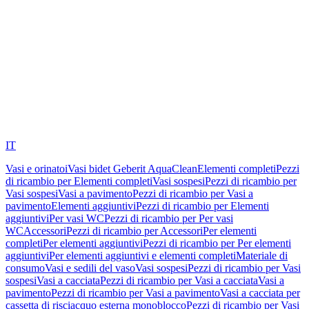
IT
Vasi e orinatoi
Vasi bidet Geberit AquaClean
Elementi completi
Pezzi
di ricambio per Elementi completi
Vasi sospesi
Pezzi di ricambio per
Vasi sospesi
Vasi a pavimento
Pezzi di ricambio per Vasi a
pavimento
Elementi aggiuntivi
Pezzi di ricambio per Elementi
aggiuntivi
Per vasi WC
Pezzi di ricambio per Per vasi
WC
Accessori
Pezzi di ricambio per Accessori
Per elementi
completi
Per elementi aggiuntivi
Pezzi di ricambio per Per elementi
aggiuntivi
Per elementi aggiuntivi e elementi completi
Materiale di
consumo
Vasi e sedili del vaso
Vasi sospesi
Pezzi di ricambio per Vasi
sospesi
Vasi a cacciata
Pezzi di ricambio per Vasi a cacciata
Vasi a
pavimento
Pezzi di ricambio per Vasi a pavimento
Vasi a cacciata per
cassetta di risciacquo esterna monoblocco
Pezzi di ricambio per Vasi