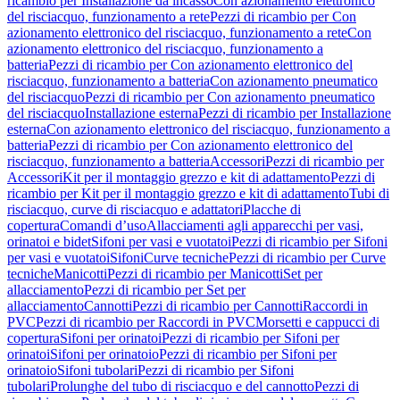
ricambio per Installazione da incasso
Con azionamento elettronico
del risciacquo, funzionamento a rete
Pezzi di ricambio per Con
azionamento elettronico del risciacquo, funzionamento a rete
Con
azionamento elettronico del risciacquo, funzionamento a
batteria
Pezzi di ricambio per Con azionamento elettronico del
risciacquo, funzionamento a batteria
Con azionamento pneumatico
del risciacquo
Pezzi di ricambio per Con azionamento pneumatico
del risciacquo
Installazione esterna
Pezzi di ricambio per Installazione
esterna
Con azionamento elettronico del risciacquo, funzionamento a
batteria
Pezzi di ricambio per Con azionamento elettronico del
risciacquo, funzionamento a batteria
Accessori
Pezzi di ricambio per
Accessori
Kit per il montaggio grezzo e kit di adattamento
Pezzi di
ricambio per Kit per il montaggio grezzo e kit di adattamento
Tubi di
risciacquo, curve di risciacquo e adattatori
Placche di
copertura
Comandi d’uso
Allacciamenti agli apparecchi per vasi,
orinatoi e bidet
Sifoni per vasi e vuotatoi
Pezzi di ricambio per Sifoni
per vasi e vuotatoi
Sifoni
Curve tecniche
Pezzi di ricambio per Curve
tecniche
Manicotti
Pezzi di ricambio per Manicotti
Set per
allacciamento
Pezzi di ricambio per Set per
allacciamento
Cannotti
Pezzi di ricambio per Cannotti
Raccordi in
PVC
Pezzi di ricambio per Raccordi in PVC
Morsetti e cappucci di
copertura
Sifoni per orinatoi
Pezzi di ricambio per Sifoni per
orinatoi
Sifoni per orinatoio
Pezzi di ricambio per Sifoni per
orinatoio
Sifoni tubolari
Pezzi di ricambio per Sifoni
tubolari
Prolunghe del tubo di risciacquo e del cannotto
Pezzi di