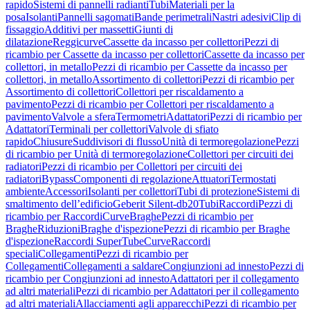
rapido
Sistemi di pannelli radianti
Tubi
Materiali per la
posa
Isolanti
Pannelli sagomati
Bande perimetrali
Nastri adesivi
Clip di
fissaggio
Additivi per massetti
Giunti di
dilatazione
Reggicurve
Cassette da incasso per collettori
Pezzi di
ricambio per Cassette da incasso per collettori
Cassette da incasso per
collettori, in metallo
Pezzi di ricambio per Cassette da incasso per
collettori, in metallo
Assortimento di collettori
Pezzi di ricambio per
Assortimento di collettori
Collettori per riscaldamento a
pavimento
Pezzi di ricambio per Collettori per riscaldamento a
pavimento
Valvole a sfera
Termometri
Adattatori
Pezzi di ricambio per
Adattatori
Terminali per collettori
Valvole di sfiato
rapido
Chiusure
Suddivisori di flusso
Unità di termoregolazione
Pezzi
di ricambio per Unità di termoregolazione
Collettori per circuiti dei
radiatori
Pezzi di ricambio per Collettori per circuiti dei
radiatori
Bypass
Componenti di regolazione
Attuatori
Termostati
ambiente
Accessori
Isolanti per collettori
Tubi di protezione
Sistemi di
smaltimento dell’edificio
Geberit Silent-db20
Tubi
Raccordi
Pezzi di
ricambio per Raccordi
Curve
Braghe
Pezzi di ricambio per
Braghe
Riduzioni
Braghe d'ispezione
Pezzi di ricambio per Braghe
d'ispezione
Raccordi SuperTube
Curve
Raccordi
speciali
Collegamenti
Pezzi di ricambio per
Collegamenti
Collegamenti a saldare
Congiunzioni ad innesto
Pezzi di
ricambio per Congiunzioni ad innesto
Adattatori per il collegamento
ad altri materiali
Pezzi di ricambio per Adattatori per il collegamento
ad altri materiali
Allacciamenti agli apparecchi
Pezzi di ricambio per