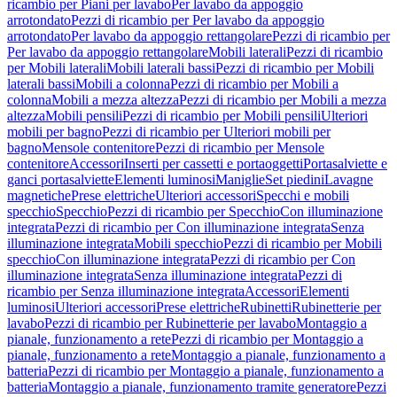
ricambio per Piani per lavabo
Per lavabo da appoggio
arrotondato
Pezzi di ricambio per Per lavabo da appoggio
arrotondato
Per lavabo da appoggio rettangolare
Pezzi di ricambio per
Per lavabo da appoggio rettangolare
Mobili laterali
Pezzi di ricambio
per Mobili laterali
Mobili laterali bassi
Pezzi di ricambio per Mobili
laterali bassi
Mobili a colonna
Pezzi di ricambio per Mobili a
colonna
Mobili a mezza altezza
Pezzi di ricambio per Mobili a mezza
altezza
Mobili pensili
Pezzi di ricambio per Mobili pensili
Ulteriori
mobili per bagno
Pezzi di ricambio per Ulteriori mobili per
bagno
Mensole contenitore
Pezzi di ricambio per Mensole
contenitore
Accessori
Inserti per cassetti e portaoggetti
Portasalviette e
ganci portasalviette
Elementi luminosi
Maniglie
Set piedini
Lavagne
magnetiche
Prese elettriche
Ulteriori accessori
Specchi e mobili
specchio
Specchio
Pezzi di ricambio per Specchio
Con illuminazione
integrata
Pezzi di ricambio per Con illuminazione integrata
Senza
illuminazione integrata
Mobili specchio
Pezzi di ricambio per Mobili
specchio
Con illuminazione integrata
Pezzi di ricambio per Con
illuminazione integrata
Senza illuminazione integrata
Pezzi di
ricambio per Senza illuminazione integrata
Accessori
Elementi
luminosi
Ulteriori accessori
Prese elettriche
Rubinetti
Rubinetterie per
lavabo
Pezzi di ricambio per Rubinetterie per lavabo
Montaggio a
pianale, funzionamento a rete
Pezzi di ricambio per Montaggio a
pianale, funzionamento a rete
Montaggio a pianale, funzionamento a
batteria
Pezzi di ricambio per Montaggio a pianale, funzionamento a
batteria
Montaggio a pianale, funzionamento tramite generatore
Pezzi