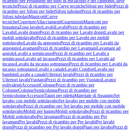
ricambio per Prolunghe del tubo di risciacquo e del cannotto
Curve
tecniche
Pezzi di ricambio per Curve tecniche
Sifoni per bidet
Pezzi di
ricambio per Sifoni per bidet
Sifoni tubolari
Pezzi di ricambio per
Sifoni tubolari
Manicotti
Curve
tecniche
Coperture
Allacciamenti
Guarnizioni
Manicotti per
brasatura
Zona lavabo
Lavabi
Lavabi
Pezzi di ricambio per
Lavabi
Lavabi doppi
Pezzi di ricambio per Lavabi doppi
Lavabi per
mobili sottolavabo
Pezzi di ricambio per Lavabi per mobili
sottolavabo
Lavabi da appoggio
Pezzi di ricambio per Lavabi da
appoggio
Lavamani
Pezzi di ricambio per Lavamani
Lavamani ad
angolo
Lavabi a semincasso
Pezzi di ricambio per Lavabi a
semincasso
Lavabi ad incasso
Pezzi di ricambio per Lavabi ad
incasso
Lavabi da incasso sottopiano
Pezzi di ricambio per Lavabi da
incasso sottopiano
Lavabi a canale
Lavabi Comfort
Lavabi per
bambini
Lavabi a canale
Ulteriori lavabi
Pezzi di ricambio per
Ulteriori lavabi
Vuotatoi
Pezzi di ricambio per Vuotatoi
Lavatoi
polivalenti
Accessori
Colonne
Pezzi di ricambio per
Colonne
Colonne
Semicolonne
Pezzi di ricambio per
Semicolonne
Accessori
Tappi per piletta
Materiale di fissaggio
Set
lavabo con mobile sottolavabo
Set lavabo per mobile con mobile
sottolavabo
Pezzi di ricambio per Set lavabo per mobile con mobile
sottolavabo
Mobili per bagno
Mobili sottolavabo
Pezzi di ricambio per
Mobili sottolavabo
Per lavamani
Pezzi di ricambio per Per
lavamani
Per lavabi
Pezzi di ricambio per Per lavabi
Per lavabi
doppi
Pezzi di ricambio per Per lavabi doppi
Piani per lavabo
Pezzi di