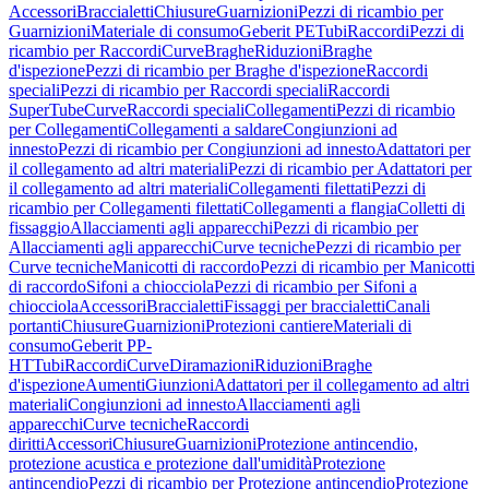
Accessori
Braccialetti
Chiusure
Guarnizioni
Pezzi di ricambio per
Guarnizioni
Materiale di consumo
Geberit PE
Tubi
Raccordi
Pezzi di
ricambio per Raccordi
Curve
Braghe
Riduzioni
Braghe
d'ispezione
Pezzi di ricambio per Braghe d'ispezione
Raccordi
speciali
Pezzi di ricambio per Raccordi speciali
Raccordi
SuperTube
Curve
Raccordi speciali
Collegamenti
Pezzi di ricambio
per Collegamenti
Collegamenti a saldare
Congiunzioni ad
innesto
Pezzi di ricambio per Congiunzioni ad innesto
Adattatori per
il collegamento ad altri materiali
Pezzi di ricambio per Adattatori per
il collegamento ad altri materiali
Collegamenti filettati
Pezzi di
ricambio per Collegamenti filettati
Collegamenti a flangia
Colletti di
fissaggio
Allacciamenti agli apparecchi
Pezzi di ricambio per
Allacciamenti agli apparecchi
Curve tecniche
Pezzi di ricambio per
Curve tecniche
Manicotti di raccordo
Pezzi di ricambio per Manicotti
di raccordo
Sifoni a chiocciola
Pezzi di ricambio per Sifoni a
chiocciola
Accessori
Braccialetti
Fissaggi per braccialetti
Canali
portanti
Chiusure
Guarnizioni
Protezioni cantiere
Materiali di
consumo
Geberit PP-
HT
Tubi
Raccordi
Curve
Diramazioni
Riduzioni
Braghe
d'ispezione
Aumenti
Giunzioni
Adattatori per il collegamento ad altri
materiali
Congiunzioni ad innesto
Allacciamenti agli
apparecchi
Curve tecniche
Raccordi
diritti
Accessori
Chiusure
Guarnizioni
Protezione antincendio,
protezione acustica e protezione dall'umidità
Protezione
antincendio
Pezzi di ricambio per Protezione antincendio
Protezione