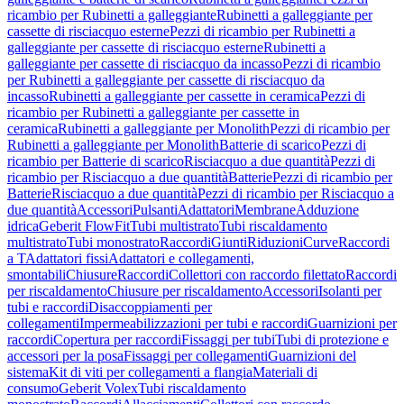
ricambio per Rubinetti a galleggiante
Rubinetti a galleggiante per
cassette di risciacquo esterne
Pezzi di ricambio per Rubinetti a
galleggiante per cassette di risciacquo esterne
Rubinetti a
galleggiante per cassette di risciacquo da incasso
Pezzi di ricambio
per Rubinetti a galleggiante per cassette di risciacquo da
incasso
Rubinetti a galleggiante per cassette in ceramica
Pezzi di
ricambio per Rubinetti a galleggiante per cassette in
ceramica
Rubinetti a galleggiante per Monolith
Pezzi di ricambio per
Rubinetti a galleggiante per Monolith
Batterie di scarico
Pezzi di
ricambio per Batterie di scarico
Risciacquo a due quantità
Pezzi di
ricambio per Risciacquo a due quantità
Batterie
Pezzi di ricambio per
Batterie
Risciacquo a due quantità
Pezzi di ricambio per Risciacquo a
due quantità
Accessori
Pulsanti
Adattatori
Membrane
Adduzione
idrica
Geberit FlowFit
Tubi multistrato
Tubi riscaldamento
multistrato
Tubi monostrato
Raccordi
Giunti
Riduzioni
Curve
Raccordi
a T
Adattatori fissi
Adattatori e collegamenti,
smontabili
Chiusure
Raccordi
Collettori con raccordo filettato
Raccordi
per riscaldamento
Chiusure per riscaldamento
Accessori
Isolanti per
tubi e raccordi
Disaccoppiamenti per
collegamenti
Impermeabilizzazioni per tubi e raccordi
Guarnizioni per
raccordi
Copertura per raccordi
Fissaggi per tubi
Tubi di protezione e
accessori per la posa
Fissaggi per collegamenti
Guarnizioni del
sistema
Kit di viti per collegamenti a flangia
Materiali di
consumo
Geberit Volex
Tubi riscaldamento