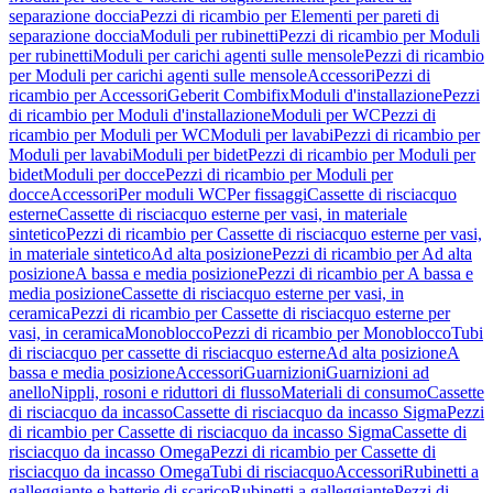
separazione doccia
Pezzi di ricambio per Elementi per pareti di
separazione doccia
Moduli per rubinetti
Pezzi di ricambio per Moduli
per rubinetti
Moduli per carichi agenti sulle mensole
Pezzi di ricambio
per Moduli per carichi agenti sulle mensole
Accessori
Pezzi di
ricambio per Accessori
Geberit Combifix
Moduli d'installazione
Pezzi
di ricambio per Moduli d'installazione
Moduli per WC
Pezzi di
ricambio per Moduli per WC
Moduli per lavabi
Pezzi di ricambio per
Moduli per lavabi
Moduli per bidet
Pezzi di ricambio per Moduli per
bidet
Moduli per docce
Pezzi di ricambio per Moduli per
docce
Accessori
Per moduli WC
Per fissaggi
Cassette di risciacquo
esterne
Cassette di risciacquo esterne per vasi, in materiale
sintetico
Pezzi di ricambio per Cassette di risciacquo esterne per vasi,
in materiale sintetico
Ad alta posizione
Pezzi di ricambio per Ad alta
posizione
A bassa e media posizione
Pezzi di ricambio per A bassa e
media posizione
Cassette di risciacquo esterne per vasi, in
ceramica
Pezzi di ricambio per Cassette di risciacquo esterne per
vasi, in ceramica
Monoblocco
Pezzi di ricambio per Monoblocco
Tubi
di risciacquo per cassette di risciacquo esterne
Ad alta posizione
A
bassa e media posizione
Accessori
Guarnizioni
Guarnizioni ad
anello
Nippli, rosoni e riduttori di flusso
Materiali di consumo
Cassette
di risciacquo da incasso
Cassette di risciacquo da incasso Sigma
Pezzi
di ricambio per Cassette di risciacquo da incasso Sigma
Cassette di
risciacquo da incasso Omega
Pezzi di ricambio per Cassette di
risciacquo da incasso Omega
Tubi di risciacquo
Accessori
Rubinetti a
galleggiante e batterie di scarico
Rubinetti a galleggiante
Pezzi di