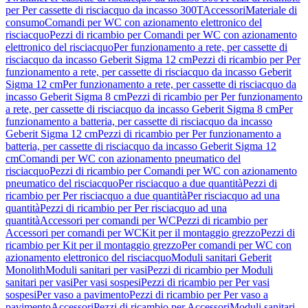
per Per cassette di risciacquo da incasso 300T
Accessori
Materiale di
consumo
Comandi per WC con azionamento elettronico del
risciacquo
Pezzi di ricambio per Comandi per WC con azionamento
elettronico del risciacquo
Per funzionamento a rete, per cassette di
risciacquo da incasso Geberit Sigma 12 cm
Pezzi di ricambio per Per
funzionamento a rete, per cassette di risciacquo da incasso Geberit
Sigma 12 cm
Per funzionamento a rete, per cassette di risciacquo da
incasso Geberit Sigma 8 cm
Pezzi di ricambio per Per funzionamento
a rete, per cassette di risciacquo da incasso Geberit Sigma 8 cm
Per
funzionamento a batteria, per cassette di risciacquo da incasso
Geberit Sigma 12 cm
Pezzi di ricambio per Per funzionamento a
batteria, per cassette di risciacquo da incasso Geberit Sigma 12
cm
Comandi per WC con azionamento pneumatico del
risciacquo
Pezzi di ricambio per Comandi per WC con azionamento
pneumatico del risciacquo
Per risciacquo a due quantità
Pezzi di
ricambio per Per risciacquo a due quantità
Per risciacquo ad una
quantità
Pezzi di ricambio per Per risciacquo ad una
quantità
Accessori per comandi per WC
Pezzi di ricambio per
Accessori per comandi per WC
Kit per il montaggio grezzo
Pezzi di
ricambio per Kit per il montaggio grezzo
Per comandi per WC con
azionamento elettronico del risciacquo
Moduli sanitari Geberit
Monolith
Moduli sanitari per vasi
Pezzi di ricambio per Moduli
sanitari per vasi
Per vasi sospesi
Pezzi di ricambio per Per vasi
sospesi
Per vaso a pavimento
Pezzi di ricambio per Per vaso a
pavimento
Accessori
Pezzi di ricambio per Accessori
Moduli sanitari