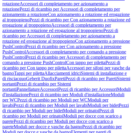
rotazione
Accessori di completamento per azionamento a
rotazione
Pezzi di ricambio per Accessori di completamento per
azionamento a rotazione
Con azionamento a rotazione ed erogazione
al troppopieno
Pezzi di ricambio per Con azionamento a rotazione ed
erogazione al troppopieno
Accessori di completamento per
azionamento a rotazione ed erogazione al troppopieno
Pezzi di
ricambio per Accessori di completamento per azionamento a
rotazione ed erogazione al troppopieno
Con azionamento a pressione
PushControl
Pezzi di ricambio per Con azionamento a pressione
PushControl
Accessori di completamento per comando a pressione
PushControl
Pezzi di ricambio per Accessori di completamento per
comando a pressione PushControl
Con tappo per piletta
Pezzi di
ricambio per Con tappo per piletta
Accessori per sifoni per vasche da
bagno
Tappi per piletta
Allacciamenti idrici
Sistemi di installazione e
di risciacquo
Geberit Duofix
Pareti
Pezzi di ricambio per Pareti
Sistemi
portanti
Pezzi di ricambio per Sistemi
portanti
Pannellature
Accessori
Pezzi di ricambio per Accessori
Moduli
d'installazione
Pezzi di ricambio per Moduli d'installazione
Moduli
per WC
Pezzi di ricambio per Moduli per WC
Moduli per
lavabi
Pezzi di ricambio per Moduli per lavabi
Moduli per bidet
Pezzi
di ricambio per Moduli per bidet
Moduli per orinatoi
Pezzi di
ricambio per Moduli per orinatoi
Moduli per docce con scarico a
parete
Pezzi di ricambio per Moduli per docce con scarico a
parete
Moduli per docce e vasche da bagno
Pezzi di ricambio per
Moduli per docce e vasche da bagno
Elementi per pareti di