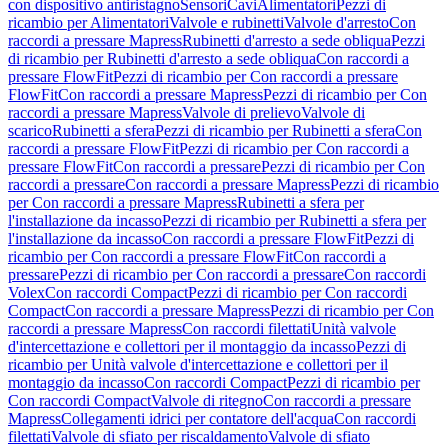
con dispositivo antiristagno
Sensori
Cavi
Alimentatori
Pezzi di
ricambio per Alimentatori
Valvole e rubinetti
Valvole d'arresto
Con
raccordi a pressare Mapress
Rubinetti d'arresto a sede obliqua
Pezzi
di ricambio per Rubinetti d'arresto a sede obliqua
Con raccordi a
pressare FlowFit
Pezzi di ricambio per Con raccordi a pressare
FlowFit
Con raccordi a pressare Mapress
Pezzi di ricambio per Con
raccordi a pressare Mapress
Valvole di prelievo
Valvole di
scarico
Rubinetti a sfera
Pezzi di ricambio per Rubinetti a sfera
Con
raccordi a pressare FlowFit
Pezzi di ricambio per Con raccordi a
pressare FlowFit
Con raccordi a pressare
Pezzi di ricambio per Con
raccordi a pressare
Con raccordi a pressare Mapress
Pezzi di ricambio
per Con raccordi a pressare Mapress
Rubinetti a sfera per
l'installazione da incasso
Pezzi di ricambio per Rubinetti a sfera per
l'installazione da incasso
Con raccordi a pressare FlowFit
Pezzi di
ricambio per Con raccordi a pressare FlowFit
Con raccordi a
pressare
Pezzi di ricambio per Con raccordi a pressare
Con raccordi
Volex
Con raccordi Compact
Pezzi di ricambio per Con raccordi
Compact
Con raccordi a pressare Mapress
Pezzi di ricambio per Con
raccordi a pressare Mapress
Con raccordi filettati
Unità valvole
d'intercettazione e collettori per il montaggio da incasso
Pezzi di
ricambio per Unità valvole d'intercettazione e collettori per il
montaggio da incasso
Con raccordi Compact
Pezzi di ricambio per
Con raccordi Compact
Valvole di ritegno
Con raccordi a pressare
Mapress
Collegamenti idrici per contatore dell'acqua
Con raccordi
filettati
Valvole di sfiato per riscaldamento
Valvole di sfiato