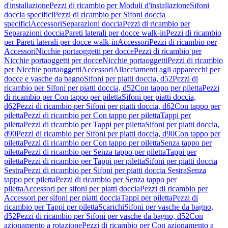
d'installazione
Pezzi di ricambio per Moduli d'installazione
Sifoni
doccia specifici
Pezzi di ricambio per Sifoni doccia
specifici
Accessori
Separazioni doccia
Pezzi di ricambio per
Separazioni doccia
Pareti laterali per docce walk-in
Pezzi di ricambio
per Pareti laterali per docce walk-in
Accessori
Pezzi di ricambio per
Accessori
Nicchie portaoggetti per docce
Pezzi di ricambio per
Nicchie portaoggetti per docce
Nicchie portaoggetti
Pezzi di ricambio
per Nicchie portaoggetti
Accessori
Allacciamenti agli apparecchi per
docce e vasche da bagno
Sifoni per piatti doccia, d52
Pezzi di
ricambio per Sifoni per piatti doccia, d52
Con tappo per piletta
Pezzi
di ricambio per Con tappo per piletta
Sifoni per piatti doccia,
d62
Pezzi di ricambio per Sifoni per piatti doccia, d62
Con tappo per
piletta
Pezzi di ricambio per Con tappo per piletta
Tappi per
piletta
Pezzi di ricambio per Tappi per piletta
Sifoni per piatti doccia,
d90
Pezzi di ricambio per Sifoni per piatti doccia, d90
Con tappo per
piletta
Pezzi di ricambio per Con tappo per piletta
Senza tappo per
piletta
Pezzi di ricambio per Senza tappo per piletta
Tappi per
piletta
Pezzi di ricambio per Tappi per piletta
Sifoni per piatti doccia
Sestra
Pezzi di ricambio per Sifoni per piatti doccia Sestra
Senza
tappo per piletta
Pezzi di ricambio per Senza tappo per
piletta
Accessori per sifoni per piatti doccia
Pezzi di ricambio per
Accessori per sifoni per piatti doccia
Tappi per piletta
Pezzi di
ricambio per Tappi per piletta
Scarichi
Sifoni per vasche da bagno,
d52
Pezzi di ricambio per Sifoni per vasche da bagno, d52
Con
azionamento a rotazione
Pezzi di ricambio per Con azionamento a