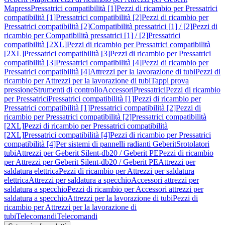
Mapress
Pressatrici compatibilità [1]
Pezzi di ricambio per Pressatrici
compatibilità [1]
Pressatrici compatibilità [2]
Pezzi di ricambio per
Pressatrici compatibilità [2]
Compatibilità pressatrici [1] / [2]
Pezzi di
ricambio per Compatibilità pressatrici [1] / [2]
Pressatrici
compatibilità [2XL]
Pezzi di ricambio per Pressatrici compatibilità
[2XL]
Pressatrici compatibilità [3]
Pezzi di ricambio per Pressatrici
compatibilità [3]
Pressatrici compatibilità [4]
Pezzi di ricambio per
Pressatrici compatibilità [4]
Attrezzi per la lavorazione di tubi
Pezzi di
ricambio per Attrezzi per la lavorazione di tubi
Tappi prova
pressione
Strumenti di controllo
Accessori
Pressatrici
Pezzi di ricambio
per Pressatrici
Pressatrici compatibilità [1]
Pezzi di ricambio per
Pressatrici compatibilità [1]
Pressatrici compatibilità [2]
Pezzi di
ricambio per Pressatrici compatibilità [2]
Pressatrici compatibilità
[2XL]
Pezzi di ricambio per Pressatrici compatibilità
[2XL]
Pressatrici compatibilità [4]
Pezzi di ricambio per Pressatrici
compatibilità [4]
Per sistemi di pannelli radianti Geberit
Srotolatori
tubi
Attrezzi per Geberit Silent-db20 / Geberit PE
Pezzi di ricambio
per Attrezzi per Geberit Silent-db20 / Geberit PE
Attrezzi per
saldatura elettrica
Pezzi di ricambio per Attrezzi per saldatura
elettrica
Attrezzi per saldatura a specchio
Accessori attrezzi per
saldatura a specchio
Pezzi di ricambio per Accessori attrezzi per
saldatura a specchio
Attrezzi per la lavorazione di tubi
Pezzi di
ricambio per Attrezzi per la lavorazione di
tubi
Telecomandi
Telecomandi