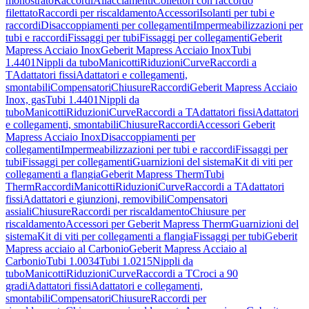
monostrato
Raccordi
Allacciamenti
Collettori con raccordo
filettato
Raccordi per riscaldamento
Accessori
Isolanti per tubi e
raccordi
Disaccoppiamenti per collegamenti
Impermeabilizzazioni per
tubi e raccordi
Fissaggi per tubi
Fissaggi per collegamenti
Geberit
Mapress Acciaio Inox
Geberit Mapress Acciaio Inox
Tubi
1.4401
Nippli da tubo
Manicotti
Riduzioni
Curve
Raccordi a
T
Adattatori fissi
Adattatori e collegamenti,
smontabili
Compensatori
Chiusure
Raccordi
Geberit Mapress Acciaio
Inox, gas
Tubi 1.4401
Nippli da
tubo
Manicotti
Riduzioni
Curve
Raccordi a T
Adattatori fissi
Adattatori
e collegamenti, smontabili
Chiusure
Raccordi
Accessori Geberit
Mapress Acciaio Inox
Disaccoppiamenti per
collegamenti
Impermeabilizzazioni per tubi e raccordi
Fissaggi per
tubi
Fissaggi per collegamenti
Guarnizioni del sistema
Kit di viti per
collegamenti a flangia
Geberit Mapress Therm
Tubi
Therm
Raccordi
Manicotti
Riduzioni
Curve
Raccordi a T
Adattatori
fissi
Adattatori e giunzioni, removibili
Compensatori
assiali
Chiusure
Raccordi per riscaldamento
Chiusure per
riscaldamento
Accessori per Geberit Mapress Therm
Guarnizioni del
sistema
Kit di viti per collegamenti a flangia
Fissaggi per tubi
Geberit
Mapress acciaio al Carbonio
Geberit Mapress Acciaio al
Carbonio
Tubi 1.0034
Tubi 1.0215
Nippli da
tubo
Manicotti
Riduzioni
Curve
Raccordi a T
Croci a 90
gradi
Adattatori fissi
Adattatori e collegamenti,
smontabili
Compensatori
Chiusure
Raccordi per