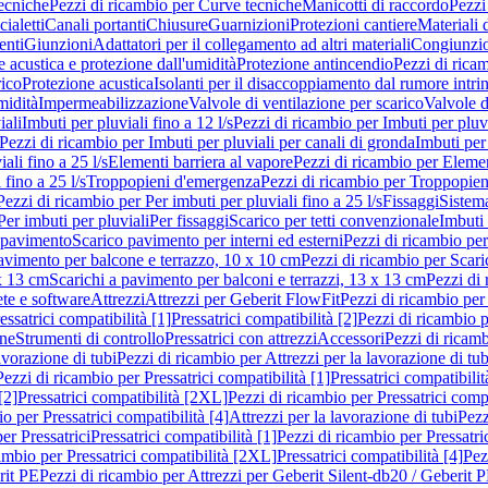
ecniche
Pezzi di ricambio per Curve tecniche
Manicotti di raccordo
Pezzi
ialetti
Canali portanti
Chiusure
Guarnizioni
Protezioni cantiere
Materiali
nti
Giunzioni
Adattatori per il collegamento ad altri materiali
Congiunzio
 acustica e protezione dall'umidità
Protezione antincendio
Pezzi di rica
rico
Protezione acustica
Isolanti per il disaccoppiamento dal rumore intri
midità
Impermeabilizzazione
Valvole di ventilazione per scarico
Valvole d
iali
Imbuti per pluviali fino a 12 l/s
Pezzi di ricambio per Imbuti per pluvi
Pezzi di ricambio per Imbuti per pluviali per canali di gronda
Imbuti per 
ali fino a 25 l/s
Elementi barriera al vapore
Pezzi di ricambio per Elemen
 fino a 25 l/s
Troppopieni d'emergenza
Pezzi di ricambio per Troppopie
Pezzi di ricambio per Per imbuti per pluviali fino a 25 l/s
Fissaggi
Sistem
Per imbuti per pluviali
Per fissaggi
Scarico per tetti convenzionale
Imbuti 
 pavimento
Scarico pavimento per interni ed esterni
Pezzi di ricambio per
pavimento per balcone e terrazzo, 10 x 10 cm
Pezzi di ricambio per Scari
x 13 cm
Scarichi a pavimento per balconi e terrazzi, 13 x 13 cm
Pezzi di 
ete e software
Attrezzi
Attrezzi per Geberit FlowFit
Pezzi di ricambio per
ssatrici compatibilità [1]
Pressatrici compatibilità [2]
Pezzi di ricambio p
one
Strumenti di controllo
Pressatrici con attrezzi
Accessori
Pezzi di ricam
avorazione di tubi
Pezzi di ricambio per Attrezzi per la lavorazione di tub
Pezzi di ricambio per Pressatrici compatibilità [1]
Pressatrici compatibilit
[2]
Pressatrici compatibilità [2XL]
Pezzi di ricambio per Pressatrici comp
o per Pressatrici compatibilità [4]
Attrezzi per la lavorazione di tubi
Pezz
er Pressatrici
Pressatrici compatibilità [1]
Pezzi di ricambio per Pressatric
ambio per Pressatrici compatibilità [2XL]
Pressatrici compatibilità [4]
Pez
rit PE
Pezzi di ricambio per Attrezzi per Geberit Silent-db20 / Geberit 