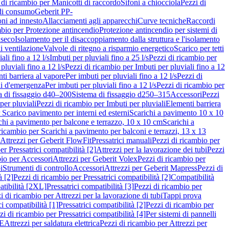
 di ricambio per Manicotti di raccordo
Sifoni a chiocciola
Pezzi di
 di consumo
Geberit PP-
ni ad innesto
Allacciamenti agli apparecchi
Curve tecniche
Raccordi
mbio per Protezione antincendio
Protezione antincendio per sistemi di
nseco
Isolamento per il disaccoppiamento dalla struttura e l'isolamento
i ventilazione
Valvole di ritegno a risparmio energetico
Scarico per tetti
ali fino a 12 l/s
Imbuti per pluviali fino a 25 l/s
Pezzi di ricambio per
pluviali fino a 12 l/s
Pezzi di ricambio per Imbuti per pluviali fino a 12
ti barriera al vapore
Per imbuti per pluviali fino a 12 l/s
Pezzi di
ni d'emergenza
Per imbuti per pluviali fino a 12 l/s
Pezzi di ricambio per
a di fissaggio d40–200
Sistema di fissaggio d250–315
Accessori
Pezzi
per pluviali
Pezzi di ricambio per Imbuti per pluviali
Elementi barriera
 Scarico pavimento per interni ed esterni
Scarichi a pavimento 10 x 10
chi a pavimento per balcone e terrazzo, 10 x 10 cm
Scarichi a
ricambio per Scarichi a pavimento per balconi e terrazzi, 13 x 13
 Attrezzi per Geberit FlowFit
Pressatrici manuali
Pezzi di ricambio per
er Pressatrici compatibilità [2]
Attrezzi per la lavorazione dei tubi
Pezzi
bio per Accessori
Attrezzi per Geberit Volex
Pezzi di ricambio per
i
Strumenti di controllo
Accessori
Attrezzi per Geberit Mapress
Pezzi di
à [2]
Pezzi di ricambio per Pressatrici compatibilità [2]
Compatibilità
atibilità [2XL]
Pressatrici compatibilità [3]
Pezzi di ricambio per
i di ricambio per Attrezzi per la lavorazione di tubi
Tappi prova
i compatibilità [1]
Pressatrici compatibilità [2]
Pezzi di ricambio per
zi di ricambio per Pressatrici compatibilità [4]
Per sistemi di pannelli
PE
Attrezzi per saldatura elettrica
Pezzi di ricambio per Attrezzi per