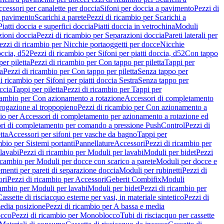
cessori per canalette per doccia
Sifoni per doccia a pavimento
Pezzi di
a pavimento
Scarichi a parete
Pezzi di ricambio per Scarichi a
iatti doccia e superfici doccia
Piatti doccia in vetrochina
Moduli
zioni doccia
Pezzi di ricambio per Separazioni doccia
Pareti laterali per
ezzi di ricambio per Nicchie portaoggetti per docce
Nicchie
occia, d52
Pezzi di ricambio per Sifoni per piatti doccia, d52
Con tappo
er piletta
Pezzi di ricambio per Con tappo per piletta
Tappi per
a
Pezzi di ricambio per Con tappo per piletta
Senza tappo per
i ricambio per Sifoni per piatti doccia Sestra
Senza tappo per
ccia
Tappi per piletta
Pezzi di ricambio per Tappi per
icambio per Con azionamento a rotazione
Accessori di completamento
rogazione al troppopieno
Pezzi di ricambio per Con azionamento a
bio per Accessori di completamento per azionamento a rotazione ed
ri di completamento per comando a pressione PushControl
Pezzi di
tta
Accessori per sifoni per vasche da bagno
Tappi per
mbio per Sistemi portanti
Pannellature
Accessori
Pezzi di ricambio per
lavabi
Pezzi di ricambio per Moduli per lavabi
Moduli per bidet
Pezzi
icambio per Moduli per docce con scarico a parete
Moduli per docce e
menti per pareti di separazione doccia
Moduli per rubinetti
Pezzi di
ori
Pezzi di ricambio per Accessori
Geberit Combifix
Moduli
cambio per Moduli per lavabi
Moduli per bidet
Pezzi di ricambio per
assette di risciacquo esterne per vasi, in materiale sintetico
Pezzi di
edia posizione
Pezzi di ricambio per A bassa e media
cco
Pezzi di ricambio per Monoblocco
Tubi di risciacquo per cassette