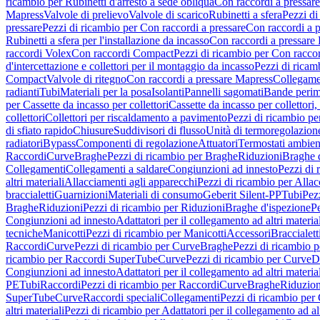
ricambio per Rubinetti d'arresto a sede obliqua
Con raccordi a pressar
Mapress
Valvole di prelievo
Valvole di scarico
Rubinetti a sfera
Pezzi di
pressare
Pezzi di ricambio per Con raccordi a pressare
Con raccordi a 
Rubinetti a sfera per l'installazione da incasso
Con raccordi a pressare
raccordi Volex
Con raccordi Compact
Pezzi di ricambio per Con racc
d'intercettazione e collettori per il montaggio da incasso
Pezzi di ricamb
Compact
Valvole di ritegno
Con raccordi a pressare Mapress
Collegamen
radianti
Tubi
Materiali per la posa
Isolanti
Pannelli sagomati
Bande perim
per Cassette da incasso per collettori
Cassette da incasso per collettori,
collettori
Collettori per riscaldamento a pavimento
Pezzi di ricambio pe
di sfiato rapido
Chiusure
Suddivisori di flusso
Unità di termoregolazion
radiatori
Bypass
Componenti di regolazione
Attuatori
Termostati ambien
Raccordi
Curve
Braghe
Pezzi di ricambio per Braghe
Riduzioni
Braghe 
Collegamenti
Collegamenti a saldare
Congiunzioni ad innesto
Pezzi di 
altri materiali
Allacciamenti agli apparecchi
Pezzi di ricambio per Allac
braccialetti
Guarnizioni
Materiali di consumo
Geberit Silent-PP
Tubi
Pez
Braghe
Riduzioni
Pezzi di ricambio per Riduzioni
Braghe d'ispezione
Pe
Congiunzioni ad innesto
Adattatori per il collegamento ad altri materia
tecniche
Manicotti
Pezzi di ricambio per Manicotti
Accessori
Braccialett
Raccordi
Curve
Pezzi di ricambio per Curve
Braghe
Pezzi di ricambio 
ricambio per Raccordi SuperTube
Curve
Pezzi di ricambio per Curve
D
Congiunzioni ad innesto
Adattatori per il collegamento ad altri materia
PE
Tubi
Raccordi
Pezzi di ricambio per Raccordi
Curve
Braghe
Riduzion
SuperTube
Curve
Raccordi speciali
Collegamenti
Pezzi di ricambio per
altri materiali
Pezzi di ricambio per Adattatori per il collegamento ad alt