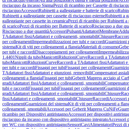
di risciacquo esterne
Ad alta posizione
A bassa e media posizione
Acces
risciacquo da incasso Sigma
Pezzi di ricambio per Cassette di risciac
risciacquo
Accessori
Rubinetti a galleggiante e batterie di scarico
Rubine
Rubinetti a galleggiante per cassette di risciacquo esterne
Rubinetti a g
galleggiante per cassette in ceramica
Pezzi di ricambio per Rubinetti a 
di scarico
Pezzi di ricambio per Batterie di scarico
Risciacquo a due qua
Risciacquo a due quantità
Accessori
Pulsanti
Adattatori
Membrane
Adduz
T
Adattatori fissi
Adattatori e collegamenti, smontabili
Chiusure
Raccord
per collegamenti
Impermeabilizzazioni per tubi e raccordi
Guarnizioni 
sistema
Kit di viti per collegamenti a flangia
Materiali di consumo
Geber
per tubi e raccordi
Disaccoppiamenti per collegamenti
Impermeabilizzaz
1.4401
Nippli da tubo
Manicotti
Riduzioni
Curve
Raccordi a T
Adattatori
tubo
Manicotti
Riduzioni
Curve
Raccordi a T
Adattatori fissi
Adattatori e
per tubi e raccordi
Fissaggi per tubi
Fissaggi per collegamenti
Guarnizio
T
Adattatori fissi
Adattatori e giunzioni, removibili
Compensatori assial
collegamenti a flangia
Fissaggi per tubi
Geberit Mapress acciaio al Car
gradi
Adattatori fissi
Adattatori e collegamenti, smontabili
Compensator
tubi e raccordi
Fissaggi per tubi
Fissaggi per collegamenti
Guarnizioni d
gradi
Adattatori fissi
Adattatori e collegamenti, smontabili
Chiusure
Rac
fissi
Adattatori e collegamenti, smontabili
Chiusure
Raccordi
Accessori 
collegamenti
Guarnizioni del sistema
Kit di viti per collegamenti a flan
collegamenti, smontabili
Accessori per Geberit Mapress CuNiFe
Guarn
ricambio per Dispositivi antiristagno
Accessori per dispositivi antirist
risciacquo da incasso con dispositivo antiristagno integrato
Accessori p
per WC con dispositivo antiristagno
Sensori
Cavi
Alimentatori
Pezzi di 