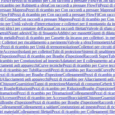
e FlowFit
Pezzi di ricambio per Con raccordi a pressare FlowFit
Con racc
 ricambio per Rubinetti a sfera
Con raccordi a pressare FlowFit
Pezzi di 
pressare Mapress
Pezzi di ricambio per Con raccordi a pressare Mapress
 FlowFit
Pezzi di ricambio per Con raccordi a pressare FlowFit
Con racco
ordi Compact
Con raccordi a pressare Mapress
Pezzi di ricambio per Con 
io per Unità valvole d'intercettazione e collettori per il montaggio da i
ti idrici per contatore dell'acqua
Con raccordi filettati
Valvole di sfiato 
etrali
Nastri adesivi
Clip di fissaggio
Additivi per massetti
Giunti di dilat
 in metallo
Pezzi di ricambio per Cassette da incasso per collettori, in me
r Collettori per riscaldamento a pavimento
Valvole a sfera
Termometri
Ada
e
Pezzi di ricambio per Unità di termoregolazione
Collettori per circuiti d
te
Accessori
Isolanti per collettori
Tubi di protezione
Sistemi di smaltiment
d'ispezione
Pezzi di ricambio per Braghe d'ispezione
Raccordi SuperTub
ricambio per Congiunzioni ad innesto
Adattatori per il collegamento ad al
ciamenti agli apparecchi
Curve tecniche
Pezzi di ricambio per Curve tec
zi di ricambio per Tubi
Raccordi
Pezzi di ricambio per Raccordi
Curve
Pe
zzi di ricambio per Braghe d'ispezione
Collegamenti
Pezzi di ricambio 
li
Allacciamenti agli apparecchi
Pezzi di ricambio per Allacciamenti agli
i
Chiusure
Guarnizioni
Tappi di protezione
Materiali di consumo
Geberit S
per Braghe
Riduzioni
Pezzi di ricambio per Riduzioni
Braghe d'ispezione
iramazioni
Pezzi di ricambio per Diramazioni
Collegamenti
Pezzi di ric
li
Accessori
Pezzi di ricambio per Accessori
Braccialetti
Chiusure
Guarniz
i
Braghe d'ispezione
Pezzi di ricambio per Braghe d'ispezione
Raccordi s
 Collegamenti
Collegamenti a saldare
Congiunzioni ad innesto
Pezzi di r
ri materiali
Collegamenti filettati
Pezzi di ricambio per Collegamenti filet