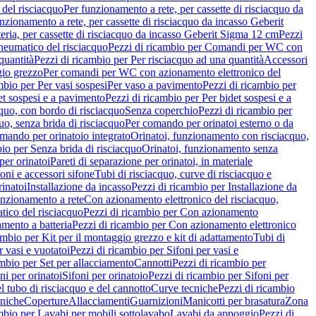
del risciacquo
Per funzionamento a rete, per cassette di risciacquo da
nzionamento a rete, per cassette di risciacquo da incasso Geberit
eria, per cassette di risciacquo da incasso Geberit Sigma 12 cm
Pezzi
umatico del risciacquo
Pezzi di ricambio per Comandi per WC con
quantità
Pezzi di ricambio per Per risciacquo ad una quantità
Accessori
gio grezzo
Per comandi per WC con azionamento elettronico del
mbio per Per vasi sospesi
Per vaso a pavimento
Pezzi di ricambio per
et sospesi e a pavimento
Pezzi di ricambio per Per bidet sospesi e a
quo, con bordo di risciacquo
Senza coperchio
Pezzi di ricambio per
uo, senza brida di risciacquo
Per comando per orinatoi esterno o da
mando per orinatoio integrato
Orinatoi, funzionamento con risciacquo,
bio per Senza brida di risciacquo
Orinatoi, funzionamento senza
per orinatoi
Pareti di separazione per orinatoi, in materiale
foni e accessori sifone
Tubi di risciacquo, curve di risciacquo e
inatoi
Installazione da incasso
Pezzi di ricambio per Installazione da
unzionamento a rete
Con azionamento elettronico del risciacquo,
ico del risciacquo
Pezzi di ricambio per Con azionamento
mento a batteria
Pezzi di ricambio per Con azionamento elettronico
ambio per Kit per il montaggio grezzo e kit di adattamento
Tubi di
r vasi e vuotatoi
Pezzi di ricambio per Sifoni per vasi e
ambio per Set per allacciamento
Cannotti
Pezzi di ricambio per
ni per orinatoi
Sifoni per orinatoio
Pezzi di ricambio per Sifoni per
l tubo di risciacquo e del cannotto
Curve tecniche
Pezzi di ricambio
cniche
Coperture
Allacciamenti
Guarnizioni
Manicotti per brasatura
Zona
mbio per Lavabi per mobili sottolavabo
Lavabi da appoggio
Pezzi di