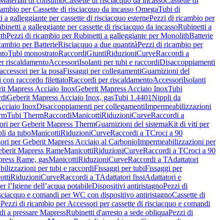
Materiali di consumo
Cassette di risciacquo da incasso
Cassette di
icambio per Cassette di risciacquo da incasso Omega
Tubi di
i a galleggiante per cassette di risciacquo esterne
Pezzi di ricambio per
binetti a galleggiante per cassette di risciacquo da incasso
Rubinetti a
ith
Pezzi di ricambio per Rubinetti a galleggiante per Monolith
Batterie
icambio per Batterie
Risciacquo a due quantità
Pezzi di ricambio per
ato
Tubi monostrato
Raccordi
Giunti
Riduzioni
Curve
Raccordi a
r riscaldamento
Accessori
Isolanti per tubi e raccordi
Disaccoppiamenti
accessori per la posa
Fissaggi per collegamenti
Guarnizioni del
i con raccordo filettato
Raccordi per riscaldamento
Accessori
Isolanti
it Mapress Acciaio Inox
Geberit Mapress Acciaio Inox
Tubi
di
Geberit Mapress Acciaio Inox, gas
Tubi 1.4401
Nippli da
Acciaio Inox
Disaccoppiamenti per collegamenti
Impermeabilizzazioni
rm
Tubi Therm
Raccordi
Manicotti
Riduzioni
Curve
Raccordi a
ori per Geberit Mapress Therm
Guarnizioni del sistema
Kit di viti per
li da tubo
Manicotti
Riduzioni
Curve
Raccordi a T
Croci a 90
ori per Geberit Mapress Acciaio al Carbonio
Impermeabilizzazioni per
berit Mapress Rame
Manicotti
Riduzioni
Curve
Raccordi a T
Croci a 90
press Rame, gas
Manicotti
Riduzioni
Curve
Raccordi a T
Adattatori
ilizzazioni per tubi e raccordi
Fissaggi per tubi
Fissaggi per
otti
Riduzioni
Curve
Raccordi a T
Adattatori fissi
Adattatori e
er l’Igiene dell’acqua potabile
Dispositivi antiristagno
Pezzi di
isciacquo e comandi per WC con dispositivo antiristagno
Cassette di
o
Pezzi di ricambio per Accessori per cassette di risciacquo e comandi
di a pressare Mapress
Rubinetti d'arresto a sede obliqua
Pezzi di