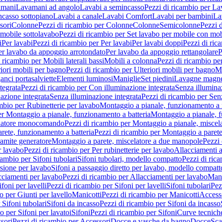
amani
Lavamani ad angolo
Lavabi a semincasso
Pezzi di ricambio per La
ncasso sottopiano
Lavabi a canale
Lavabi Comfort
Lavabi per bambini
La
sori
Colonne
Pezzi di ricambio per Colonne
Colonne
Semicolonne
Pezzi 
 mobile sottolavabo
Pezzi di ricambio per Set lavabo per mobile con mob
i
Per lavabi
Pezzi di ricambio per Per lavabi
Per lavabi doppi
Pezzi di ric
er lavabo da appoggio arrotondato
Per lavabo da appoggio rettangolare
P
 ricambio per Mobili laterali bassi
Mobili a colonna
Pezzi di ricambio pe
riori mobili per bagno
Pezzi di ricambio per Ulteriori mobili per bagno
Me
ganci portasalviette
Elementi luminosi
Maniglie
Set piedini
Lavagne magne
tegrata
Pezzi di ricambio per Con illuminazione integrata
Senza illumina
azione integrata
Senza illuminazione integrata
Pezzi di ricambio per Sen
mbio per Rubinetterie per lavabo
Montaggio a pianale, funzionamento a 
er Montaggio a pianale, funzionamento a batteria
Montaggio a pianale, 
elatore monocomando
Pezzi di ricambio per Montaggio a pianale, misc
rete, funzionamento a batteria
Pezzi di ricambio per Montaggio a parete
ramite generatore
Montaggio a parete, miscelatore a due manopole
Pezzi 
r lavabo
Pezzi di ricambio per Per rubinetterie per lavabo
Allacciamenti a
cambio per Sifoni tubolari
Sifoni tubolari, modello compatto
Pezzi di ric
sione per lavabo
Sifoni a passaggio diretto per lavabo, modello compatt
cciamenti per lavabo
Pezzi di ricambio per Allacciamenti per lavabo
Mani
ifoni per lavelli
Pezzi di ricambio per Sifoni per lavelli
Sifoni tubolari
Pez
o per Giunti per lavello
Manicotti
Pezzi di ricambio per Manicotti
Access
 Sifoni tubolari
Sifoni da incasso
Pezzi di ricambio per Sifoni da incasso
o per Sifoni per lavatoi
Sifoni
Pezzi di ricambio per Sifoni
Curve tecnich
sori
Pezzi di ricambio per Accessori
Docce e vasche da bagno
Docce
Sca