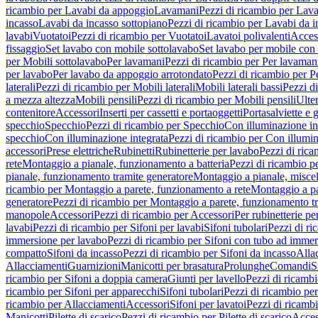
ricambio per Lavabi da appoggio
Lavamani
Pezzi di ricambio per Lav
incasso
Lavabi da incasso sottopiano
Pezzi di ricambio per Lavabi da i
lavabi
Vuotatoi
Pezzi di ricambio per Vuotatoi
Lavatoi polivalenti
Acces
fissaggio
Set lavabo con mobile sottolavabo
Set lavabo per mobile con
per Mobili sottolavabo
Per lavamani
Pezzi di ricambio per Per lavaman
per lavabo
Per lavabo da appoggio arrotondato
Pezzi di ricambio per P
laterali
Pezzi di ricambio per Mobili laterali
Mobili laterali bassi
Pezzi di
a mezza altezza
Mobili pensili
Pezzi di ricambio per Mobili pensili
Ulte
contenitore
Accessori
Inserti per cassetti e portaoggetti
Portasalviette e 
specchio
Specchio
Pezzi di ricambio per Specchio
Con illuminazione in
specchio
Con illuminazione integrata
Pezzi di ricambio per Con illumin
accessori
Prese elettriche
Rubinetti
Rubinetterie per lavabo
Pezzi di rica
rete
Montaggio a pianale, funzionamento a batteria
Pezzi di ricambio p
pianale, funzionamento tramite generatore
Montaggio a pianale, misc
ricambio per Montaggio a parete, funzionamento a rete
Montaggio a pa
generatore
Pezzi di ricambio per Montaggio a parete, funzionamento t
manopole
Accessori
Pezzi di ricambio per Accessori
Per rubinetterie pe
lavabi
Pezzi di ricambio per Sifoni per lavabi
Sifoni tubolari
Pezzi di ri
immersione per lavabo
Pezzi di ricambio per Sifoni con tubo ad immer
compatto
Sifoni da incasso
Pezzi di ricambio per Sifoni da incasso
Alla
Allacciamenti
Guarnizioni
Manicotti per brasatura
Prolunghe
Comandi
S
ricambio per Sifoni a doppia camera
Giunti per lavello
Pezzi di ricambi
ricambio per Sifoni per apparecchi
Sifoni tubolari
Pezzi di ricambio per
ricambio per Allacciamenti
Accessori
Sifoni per lavatoi
Pezzi di ricambi
Manicotti
Pilette di scarico
Pezzi di ricambio per Pilette di scarico
Acces