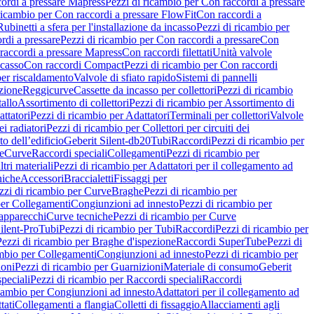
ordi a pressare Mapress
Pezzi di ricambio per Con raccordi a pressare
ricambio per Con raccordi a pressare FlowFit
Con raccordi a
Rubinetti a sfera per l'installazione da incasso
Pezzi di ricambio per
rdi a pressare
Pezzi di ricambio per Con raccordi a pressare
Con
raccordi a pressare Mapress
Con raccordi filettati
Unità valvole
ncasso
Con raccordi Compact
Pezzi di ricambio per Con raccordi
per riscaldamento
Valvole di sfiato rapido
Sistemi di pannelli
azione
Reggicurve
Cassette da incasso per collettori
Pezzi di ricambio
tallo
Assortimento di collettori
Pezzi di ricambio per Assortimento di
ttatori
Pezzi di ricambio per Adattatori
Terminali per collettori
Valvole
ei radiatori
Pezzi di ricambio per Collettori per circuiti dei
o dell’edificio
Geberit Silent-db20
Tubi
Raccordi
Pezzi di ricambio per
e
Curve
Raccordi speciali
Collegamenti
Pezzi di ricambio per
tri materiali
Pezzi di ricambio per Adattatori per il collegamento ad
niche
Accessori
Braccialetti
Fissaggi per
zzi di ricambio per Curve
Braghe
Pezzi di ricambio per
per Collegamenti
Congiunzioni ad innesto
Pezzi di ricambio per
 apparecchi
Curve tecniche
Pezzi di ricambio per Curve
ilent-Pro
Tubi
Pezzi di ricambio per Tubi
Raccordi
Pezzi di ricambio per
Pezzi di ricambio per Braghe d'ispezione
Raccordi SuperTube
Pezzi di
ambio per Collegamenti
Congiunzioni ad innesto
Pezzi di ricambio per
ioni
Pezzi di ricambio per Guarnizioni
Materiale di consumo
Geberit
peciali
Pezzi di ricambio per Raccordi speciali
Raccordi
icambio per Congiunzioni ad innesto
Adattatori per il collegamento ad
tati
Collegamenti a flangia
Colletti di fissaggio
Allacciamenti agli