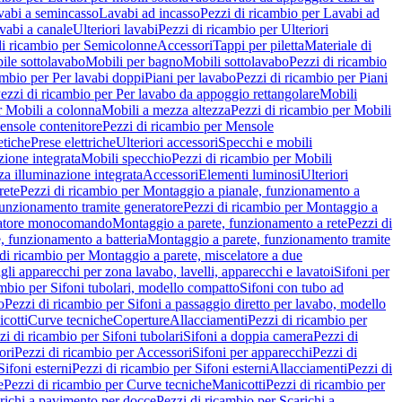
vabi a semincasso
Lavabi ad incasso
Pezzi di ricambio per Lavabi ad
vabi a canale
Ulteriori lavabi
Pezzi di ricambio per Ulteriori
di ricambio per Semicolonne
Accessori
Tappi per piletta
Materiale di
ile sottolavabo
Mobili per bagno
Mobili sottolavabo
Pezzi di ricambio
ambio per Per lavabi doppi
Piani per lavabo
Pezzi di ricambio per Piani
ezzi di ricambio per Per lavabo da appoggio rettangolare
Mobili
r Mobili a colonna
Mobili a mezza altezza
Pezzi di ricambio per Mobili
nsole contenitore
Pezzi di ricambio per Mensole
tiche
Prese elettriche
Ulteriori accessori
Specchi e mobili
zione integrata
Mobili specchio
Pezzi di ricambio per Mobili
za illuminazione integrata
Accessori
Elementi luminosi
Ulteriori
rete
Pezzi di ricambio per Montaggio a pianale, funzionamento a
funzionamento tramite generatore
Pezzi di ricambio per Montaggio a
elatore monocomando
Montaggio a parete, funzionamento a rete
Pezzi di
, funzionamento a batteria
Montaggio a parete, funzionamento tramite
di ricambio per Montaggio a parete, miscelatore a due
gli apparecchi per zona lavabo, lavelli, apparecchi e lavatoi
Sifoni per
ambio per Sifoni tubolari, modello compatto
Sifoni con tubo ad
o
Pezzi di ricambio per Sifoni a passaggio diretto per lavabo, modello
cotti
Curve tecniche
Coperture
Allacciamenti
Pezzi di ricambio per
zi di ricambio per Sifoni tubolari
Sifoni a doppia camera
Pezzi di
ori
Pezzi di ricambio per Accessori
Sifoni per apparecchi
Pezzi di
Sifoni esterni
Pezzi di ricambio per Sifoni esterni
Allacciamenti
Pezzi di
e
Pezzi di ricambio per Curve tecniche
Manicotti
Pezzi di ricambio per
richi a pavimento per docce
Pezzi di ricambio per Scarichi a