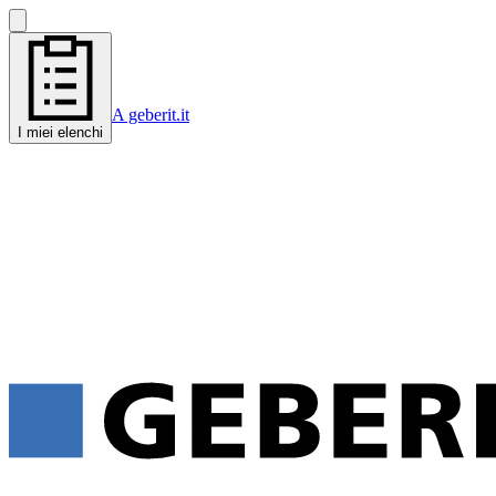
A geberit.it
I miei elenchi