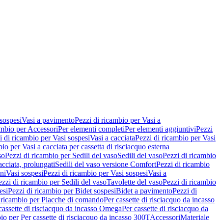
 sospesi
Vasi a pavimento
Pezzi di ricambio per Vasi a
ambio per Accessori
Per elementi completi
Per elementi aggiuntivi
Pezzi
i di ricambio per Vasi sospesi
Vasi a cacciata
Pezzi di ricambio per Vasi
io per Vasi a cacciata per cassetta di risciacquo esterna
so
Pezzi di ricambio per Sedili del vaso
Sedili del vaso
Pezzi di ricambio
acciata, prolungati
Sedili del vaso versione Comfort
Pezzi di ricambio
ni
Vasi sospesi
Pezzi di ricambio per Vasi sospesi
Vasi a
ezzi di ricambio per Sedili del vaso
Tavolette del vaso
Pezzi di ricambio
esi
Pezzi di ricambio per Bidet sospesi
Bidet a pavimento
Pezzi di
 ricambio per Placche di comando
Per cassette di risciacquo da incasso
 cassette di risciacquo da incasso Omega
Per cassette di risciacquo da
io per Per cassette di risciacquo da incasso 300T
Accessori
Materiale