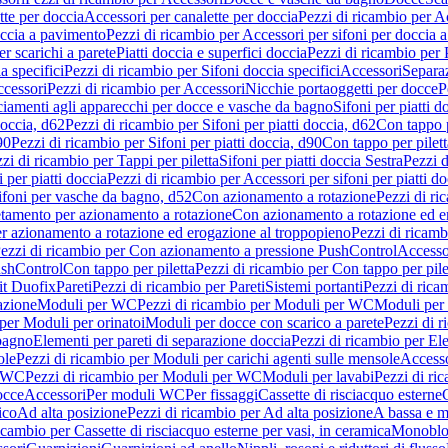
tte per doccia
Accessori per canalette per doccia
Pezzi di ricambio per Ac
occia a pavimento
Pezzi di ricambio per Accessori per sifoni per doccia 
r scarichi a parete
Piatti doccia e superfici doccia
Pezzi di ricambio per P
a specifici
Pezzi di ricambio per Sifoni doccia specifici
Accessori
Separa
cessori
Pezzi di ricambio per Accessori
Nicchie portaoggetti per docce
P
ciamenti agli apparecchi per docce e vasche da bagno
Sifoni per piatti d
doccia, d62
Pezzi di ricambio per Sifoni per piatti doccia, d62
Con tappo p
90
Pezzi di ricambio per Sifoni per piatti doccia, d90
Con tappo per pilett
zi di ricambio per Tappi per piletta
Sifoni per piatti doccia Sestra
Pezzi d
 per piatti doccia
Pezzi di ricambio per Accessori per sifoni per piatti do
ifoni per vasche da bagno, d52
Con azionamento a rotazione
Pezzi di r
etamento per azionamento a rotazione
Con azionamento a rotazione ed e
r azionamento a rotazione ed erogazione al troppopieno
Pezzi di ricam
ezzi di ricambio per Con azionamento a pressione PushControl
Accesso
ushControl
Con tappo per piletta
Pezzi di ricambio per Con tappo per pile
it Duofix
Pareti
Pezzi di ricambio per Pareti
Sistemi portanti
Pezzi di rica
azione
Moduli per WC
Pezzi di ricambio per Moduli per WC
Moduli per 
per Moduli per orinatoi
Moduli per docce con scarico a parete
Pezzi di r
 bagno
Elementi per pareti di separazione doccia
Pezzi di ricambio per Ele
ole
Pezzi di ricambio per Moduli per carichi agenti sulle mensole
Access
r WC
Pezzi di ricambio per Moduli per WC
Moduli per lavabi
Pezzi di ri
occe
Accessori
Per moduli WC
Per fissaggi
Cassette di risciacquo esterne
C
ico
Ad alta posizione
Pezzi di ricambio per Ad alta posizione
A bassa e m
icambio per Cassette di risciacquo esterne per vasi, in ceramica
Monoblo