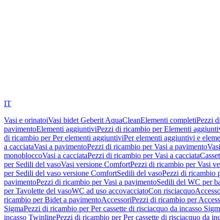
IT
Vasi e orinatoi
Vasi bidet Geberit AquaClean
Elementi completi
Pezzi d
pavimento
Elementi aggiuntivi
Pezzi di ricambio per Elementi aggiunti
di ricambio per Per elementi aggiuntivi
Per elementi aggiuntivi e eleme
a cacciata
Vasi a pavimento
Pezzi di ricambio per Vasi a pavimento
Vasi
monoblocco
Vasi a cacciata
Pezzi di ricambio per Vasi a cacciata
Casset
per Sedili del vaso
Vasi versione Comfort
Pezzi di ricambio per Vasi v
per Sedili del vaso versione Comfort
Sedili del vaso
Pezzi di ricambio p
pavimento
Pezzi di ricambio per Vasi a pavimento
Sedili del WC per b
per Tavolette del vaso
WC ad uso accovacciato
Con risciacquo
Accesso
ricambio per Bidet a pavimento
Accessori
Pezzi di ricambio per Access
Sigma
Pezzi di ricambio per Per cassette di risciacquo da incasso Sig
incasso Twinline
Pezzi di ricambio per Per cassette di risciacquo da i