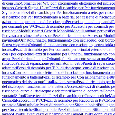
di consumo
Comandi per WC con azionamento elettronico del risciac
incasso Geberit Sigma 12 cm
Pezzi di ricambio per Per funzionamento 
Sigma 8 cm
Pezzi di ricambio per Per funzionamento a rete, per casse
di ricambio per Per funzionamento a batteria, per cassette di risciac
azionamento pneumatico del risciacquo
Per risciacquo a due quantità
P
per comandi per WC
Pezzi di ricambio per Accessori per comandi pe
risciacquo
Moduli sanitari Geberit Monolith
Moduli sanitari per vasi
Pez
Per vaso a pavimento
Accessori
Pezzi di ricambio per Accessori
Moduli 
pavimento
Orinatoi
Orinatoi, funzionamento con risciacquo, con bordo 
Senza coperchio
Orinatoi, funzionamento con risciacquo, senza brida d
incasso
Pezzi di ricambio per Per comando per orinatoi esterno o da i
con / per coperchio
Pezzi di ricambio per Orinatoi, funzionamento con 
acqua
Pezzi di ricambio per Orinatoi, funzionamento senza acqua
Senz
sintetico
Pareti di separazione per orinatoi, in vetro
Pareti di separazion
adattatori
Pezzi di ricambio per Tubi di risciacquo, curve di risciacquo 
incasso
Con azionamento elettronico del risciacquo, funzionamento a r
funzionamento a batteria
Pezzi di ricambio per Con azionamento elettr
pneumatico del risciacquo
Installazione esterna
Pezzi di ricambio per In
del risciacquo, funzionamento a batteria
Accessori
Pezzi di ricambio pe
risciacquo, curve di risciacquo e adattatori
Placche di copertura
Comand
vuotatoi
Sifoni
Curve tecniche
Pezzi di ricambio per Curve tecniche
Man
Cannotti
Raccordi in PVC
Pezzi di ricambio per Raccordi in PVC
Mors
orinatoio
Sifoni tubolari
Pezzi di ricambio per Sifoni tubolari
Prolunghe 
per Curve tecniche
Sifoni per bidet
Pezzi di ricambio per Sifoni per bid
lavabo
Lavabi
Lavabi
Pezzi di ricambio per Lavabi
Lavabi doppi
Pezzi 