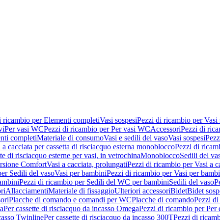
i ricambio per Elementi completi
Vasi sospesi
Pezzi di ricambio per Vasi
vi
Per vasi WC
Pezzi di ricambio per Per vasi WC
Accessori
Pezzi di ric
nti completi
Materiale di consumo
Vasi e sedili del vaso
Vasi sospesi
Pezz
 a cacciata per cassetta di risciacquo esterna monoblocco
Pezzi di ricamb
te di risciacquo esterne per vasi, in vetrochina
Monoblocco
Sedili del va
ersione Comfort
Vasi a cacciata, prolungati
Pezzi di ricambio per Vasi a c
er Sedili del vaso
Vasi per bambini
Pezzi di ricambio per Vasi per bambi
ambini
Pezzi di ricambio per Sedili del WC per bambini
Sedili del vaso
P
ri
Allacciamenti
Materiale di fissaggio
Ulteriori accessori
Bidet
Bidet sosp
ori
Placche di comando e comandi per WC
Placche di comando
Pezzi di
ma
Per cassette di risciacquo da incasso Omega
Pezzi di ricambio per Per
ncasso Twinline
Per cassette di risciacquo da incasso 300T
Pezzi di ricamb