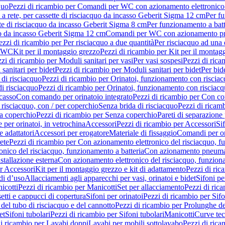
quo
Pezzi di ricambio per Comandi per WC con azionamento elettronico 
a rete, per cassette di risciacquo da incasso Geberit Sigma 12 cm
Per fu
tte di risciacquo da incasso Geberit Sigma 8 cm
Per funzionamento a batt
quo da incasso Geberit Sigma 12 cm
Comandi per WC con azionamento pne
ezzi di ricambio per Per risciacquo a due quantità
Per risciacquo ad una 
r WC
Kit per il montaggio grezzo
Pezzi di ricambio per Kit per il montag
zi di ricambio per Moduli sanitari per vasi
Per vasi sospesi
Pezzi di rica
sanitari per bidet
Pezzi di ricambio per Moduli sanitari per bidet
Per bid
di risciacquo
Pezzi di ricambio per Orinatoi, funzionamento con risciac
i risciacquo
Pezzi di ricambio per Orinatoi, funzionamento con risciacq
ncasso
Con comando per orinatoio integrato
Pezzi di ricambio per Con co
risciacquo, con / per coperchio
Senza brida di risciacquo
Pezzi di ricam
a coperchio
Pezzi di ricambio per Senza coperchio
Pareti di separazione 
e per orinatoi, in vetrochina
Accessori
Pezzi di ricambio per Accessori
Si
e adattatori
Accessori per erogatore
Materiale di fissaggio
Comandi per or
ete
Pezzi di ricambio per Con azionamento elettronico del risciacquo, f
onico del risciacquo, funzionamento a batteria
Con azionamento pneumat
stallazione esterna
Con azionamento elettronico del risciacquo, funziona
r Accessori
Kit per il montaggio grezzo e kit di adattamento
Pezzi di ric
i d’uso
Allacciamenti agli apparecchi per vasi, orinatoi e bidet
Sifoni pe
icotti
Pezzi di ricambio per Manicotti
Set per allacciamento
Pezzi di ric
etti e cappucci di copertura
Sifoni per orinatoi
Pezzi di ricambio per Sifo
del tubo di risciacquo e del cannotto
Pezzi di ricambio per Prolunghe de
et
Sifoni tubolari
Pezzi di ricambio per Sifoni tubolari
Manicotti
Curve te
di ricambio per Lavabi doppi
Lavabi per mobili sottolavabo
Pezzi di rica