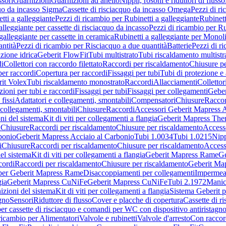
sori
Guarnizioni
Guarnizioni ad anello
Nippli, rosoni e riduttori di flusso
quo da incasso Sigma
Cassette di risciacquo da incasso Omega
Pezzi di r
tti a galleggiante
Pezzi di ricambio per Rubinetti a galleggiante
Rubinett
alleggiante per cassette di risciacquo da incasso
Pezzi di ricambio per Ru
galleggiante per cassette in ceramica
Rubinetti a galleggiante per Monol
ntità
Pezzi di ricambio per Risciacquo a due quantità
Batterie
Pezzi di r
ione idrica
Geberit FlowFit
Tubi multistrato
Tubi riscaldamento multistr
i
Collettori con raccordo filettato
Raccordi per riscaldamento
Chiusure pe
per raccordi
Copertura per raccordi
Fissaggi per tubi
Tubi di protezione e 
it Volex
Tubi riscaldamento monostrato
Raccordi
Allacciamenti
Collettor
ioni per tubi e raccordi
Fissaggi per tubi
Fissaggi per collegamenti
Geber
 fissi
Adattatori e collegamenti, smontabili
Compensatori
Chiusure
Raccor
 collegamenti, smontabili
Chiusure
Raccordi
Accessori Geberit Mapress 
ni del sistema
Kit di viti per collegamenti a flangia
Geberit Mapress The
i
Chiusure
Raccordi per riscaldamento
Chiusure per riscaldamento
Access
bonio
Geberit Mapress Acciaio al Carbonio
Tubi 1.0034
Tubi 1.0215
Nipp
i
Chiusure
Raccordi per riscaldamento
Chiusure per riscaldamento
Access
el sistema
Kit di viti per collegamenti a flangia
Geberit Mapress Rame
Ge
cordi
Raccordi per riscaldamento
Chiusure per riscaldamento
Geberit Ma
per Geberit Mapress Rame
Disaccoppiamenti per collegamenti
Impermeab
gia
Geberit Mapress CuNiFe
Geberit Mapress CuNiFe
Tubi 2.1972
Manic
izioni del sistema
Kit di viti per collegamenti a flangia
Sistema Geberit p
agno
Sensori
Riduttore di flusso
Cover e placche di copertura
Cassette di r
er cassette di risciacquo e comandi per WC con dispositivo antiristagn
ricambio per Alimentatori
Valvole e rubinetti
Valvole d'arresto
Con raccor