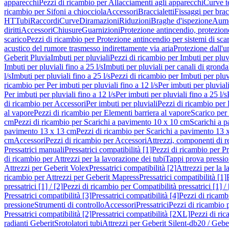
apparecchi
Pezzi di ricambio per Allacciamenti agli apparecchi
Curve t
ricambio per Sifoni a chiocciola
Accessori
Braccialetti
Fissaggi per bracc
HT
Tubi
Raccordi
Curve
Diramazioni
Riduzioni
Braghe d'ispezione
Aume
diritti
Accessori
Chiusure
Guarnizioni
Protezione antincendio, protezione
scarico
Pezzi di ricambio per Protezione antincendio per sistemi di sca
acustico del rumore trasmesso indirettamente via aria
Protezione dall'u
Geberit Pluvia
Imbuti per pluviali
Pezzi di ricambio per Imbuti per pluv
Imbuti per pluviali fino a 25 l/s
Imbuti per pluviali per canali di gronda
l/s
Imbuti per pluviali fino a 25 l/s
Pezzi di ricambio per Imbuti per pluvi
ricambio per Per imbuti per pluviali fino a 12 l/s
Per imbuti per pluviali
Per imbuti per pluviali fino a 12 l/s
Per imbuti per pluviali fino a 25 l/s
di ricambio per Accessori
Per imbuti per pluviali
Pezzi di ricambio per 
al vapore
Pezzi di ricambio per Elementi barriera al vapore
Scarico per
cm
Pezzi di ricambio per Scarichi a pavimento 10 x 10 cm
Scarichi a 
pavimento 13 x 13 cm
Pezzi di ricambio per Scarichi a pavimento 13 
cm
Accessori
Pezzi di ricambio per Accessori
Attrezzi, componenti di r
Pressatrici manuali
Pressatrici compatibilità [1]
Pezzi di ricambio per Pre
di ricambio per Attrezzi per la lavorazione dei tubi
Tappi prova pressi
Attrezzi per Geberit Volex
Pressatrici compatibilità [2]
Attrezzi per la l
ricambio per Attrezzi per Geberit Mapress
Pressatrici compatibilità [1]
pressatrici [1] / [2]
Pezzi di ricambio per Compatibilità pressatrici [1] / 
Pressatrici compatibilità [3]
Pressatrici compatibilità [4]
Pezzi di ricambi
pressione
Strumenti di controllo
Accessori
Pressatrici
Pezzi di ricambio p
Pressatrici compatibilità [2]
Pressatrici compatibilità [2XL]
Pezzi di ric
radianti Geberit
Srotolatori tubi
Attrezzi per Geberit Silent-db20 / Gebe