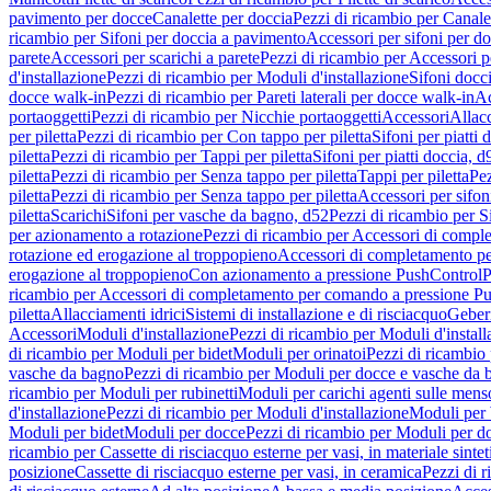
pavimento per docce
Canalette per doccia
Pezzi di ricambio per Canale
ricambio per Sifoni per doccia a pavimento
Accessori per sifoni per d
parete
Accessori per scarichi a parete
Pezzi di ricambio per Accessori pe
d'installazione
Pezzi di ricambio per Moduli d'installazione
Sifoni docci
docce walk-in
Pezzi di ricambio per Pareti laterali per docce walk-in
Ac
portaoggetti
Pezzi di ricambio per Nicchie portaoggetti
Accessori
Allac
per piletta
Pezzi di ricambio per Con tappo per piletta
Sifoni per piatti 
piletta
Pezzi di ricambio per Tappi per piletta
Sifoni per piatti doccia, d
piletta
Pezzi di ricambio per Senza tappo per piletta
Tappi per piletta
Pez
piletta
Pezzi di ricambio per Senza tappo per piletta
Accessori per sifoni
piletta
Scarichi
Sifoni per vasche da bagno, d52
Pezzi di ricambio per S
per azionamento a rotazione
Pezzi di ricambio per Accessori di compl
rotazione ed erogazione al troppopieno
Accessori di completamento pe
erogazione al troppopieno
Con azionamento a pressione PushControl
P
ricambio per Accessori di completamento per comando a pressione P
piletta
Allacciamenti idrici
Sistemi di installazione e di risciacquo
Geber
Accessori
Moduli d'installazione
Pezzi di ricambio per Moduli d'install
di ricambio per Moduli per bidet
Moduli per orinatoi
Pezzi di ricambio 
vasche da bagno
Pezzi di ricambio per Moduli per docce e vasche da
ricambio per Moduli per rubinetti
Moduli per carichi agenti sulle mens
d'installazione
Pezzi di ricambio per Moduli d'installazione
Moduli pe
Moduli per bidet
Moduli per docce
Pezzi di ricambio per Moduli per d
ricambio per Cassette di risciacquo esterne per vasi, in materiale sintet
posizione
Cassette di risciacquo esterne per vasi, in ceramica
Pezzi di r