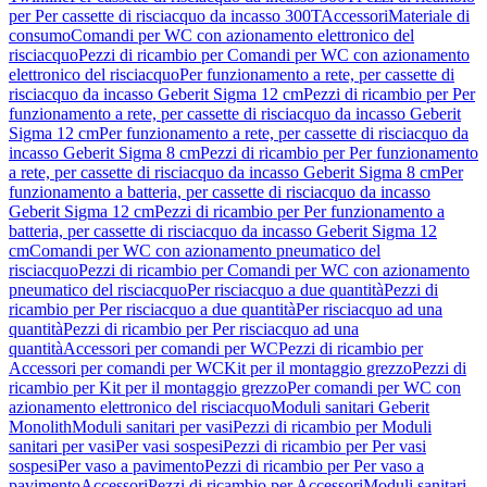
per Per cassette di risciacquo da incasso 300T
Accessori
Materiale di
consumo
Comandi per WC con azionamento elettronico del
risciacquo
Pezzi di ricambio per Comandi per WC con azionamento
elettronico del risciacquo
Per funzionamento a rete, per cassette di
risciacquo da incasso Geberit Sigma 12 cm
Pezzi di ricambio per Per
funzionamento a rete, per cassette di risciacquo da incasso Geberit
Sigma 12 cm
Per funzionamento a rete, per cassette di risciacquo da
incasso Geberit Sigma 8 cm
Pezzi di ricambio per Per funzionamento
a rete, per cassette di risciacquo da incasso Geberit Sigma 8 cm
Per
funzionamento a batteria, per cassette di risciacquo da incasso
Geberit Sigma 12 cm
Pezzi di ricambio per Per funzionamento a
batteria, per cassette di risciacquo da incasso Geberit Sigma 12
cm
Comandi per WC con azionamento pneumatico del
risciacquo
Pezzi di ricambio per Comandi per WC con azionamento
pneumatico del risciacquo
Per risciacquo a due quantità
Pezzi di
ricambio per Per risciacquo a due quantità
Per risciacquo ad una
quantità
Pezzi di ricambio per Per risciacquo ad una
quantità
Accessori per comandi per WC
Pezzi di ricambio per
Accessori per comandi per WC
Kit per il montaggio grezzo
Pezzi di
ricambio per Kit per il montaggio grezzo
Per comandi per WC con
azionamento elettronico del risciacquo
Moduli sanitari Geberit
Monolith
Moduli sanitari per vasi
Pezzi di ricambio per Moduli
sanitari per vasi
Per vasi sospesi
Pezzi di ricambio per Per vasi
sospesi
Per vaso a pavimento
Pezzi di ricambio per Per vaso a
pavimento
Accessori
Pezzi di ricambio per Accessori
Moduli sanitari