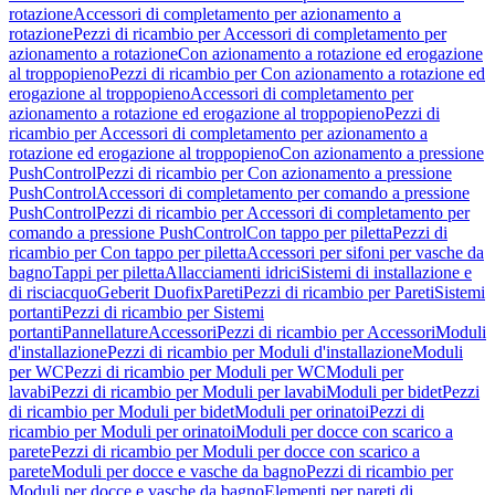
rotazione
Accessori di completamento per azionamento a
rotazione
Pezzi di ricambio per Accessori di completamento per
azionamento a rotazione
Con azionamento a rotazione ed erogazione
al troppopieno
Pezzi di ricambio per Con azionamento a rotazione ed
erogazione al troppopieno
Accessori di completamento per
azionamento a rotazione ed erogazione al troppopieno
Pezzi di
ricambio per Accessori di completamento per azionamento a
rotazione ed erogazione al troppopieno
Con azionamento a pressione
PushControl
Pezzi di ricambio per Con azionamento a pressione
PushControl
Accessori di completamento per comando a pressione
PushControl
Pezzi di ricambio per Accessori di completamento per
comando a pressione PushControl
Con tappo per piletta
Pezzi di
ricambio per Con tappo per piletta
Accessori per sifoni per vasche da
bagno
Tappi per piletta
Allacciamenti idrici
Sistemi di installazione e
di risciacquo
Geberit Duofix
Pareti
Pezzi di ricambio per Pareti
Sistemi
portanti
Pezzi di ricambio per Sistemi
portanti
Pannellature
Accessori
Pezzi di ricambio per Accessori
Moduli
d'installazione
Pezzi di ricambio per Moduli d'installazione
Moduli
per WC
Pezzi di ricambio per Moduli per WC
Moduli per
lavabi
Pezzi di ricambio per Moduli per lavabi
Moduli per bidet
Pezzi
di ricambio per Moduli per bidet
Moduli per orinatoi
Pezzi di
ricambio per Moduli per orinatoi
Moduli per docce con scarico a
parete
Pezzi di ricambio per Moduli per docce con scarico a
parete
Moduli per docce e vasche da bagno
Pezzi di ricambio per
Moduli per docce e vasche da bagno
Elementi per pareti di