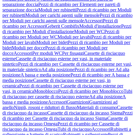
separazione doccia
Pezzi di ricambio per Elementi per pareti di
separazione doccia
Moduli per rubinetti
Pezzi di ricambio per Moduli
per rubinetti
Moduli per carichi agenti sulle mensole
Pezzi di ricambio
per Moduli per carichi agenti sulle mensole
Accessori
Pezzi di
ricambio per Accessori
Geberit Combifix
Moduli d'installazione
Pezzi
di ricambio per Moduli d'installazione
Moduli per WC
Pezzi di
ricambio per Moduli per WC
Moduli per lavabi
Pezzi di ricambio per
Moduli per lavabi
Moduli per bidet
Pezzi di ricambio per Moduli per
bidet
Moduli per docce
Pezzi di ricambio per Moduli per
docce
Accessori
Per moduli WC
Per fissaggi
Cassette di risciacquo
esterne
Cassette di risciacquo esterne per vasi, in materiale
sintetico
Pezzi di ricambio per Cassette di risciacquo esterne per vasi,
in materiale sintetico
Ad alta posizione
Pezzi di ricambio per Ad alta
posizione
A bassa e media posizione
Pezzi di ricambio per A bassa e
media posizione
Cassette di risciacquo esterne per vasi, in
ceramica
Pezzi di ricambio per Cassette di risciacquo esterne per
vasi, in ceramica
Monoblocco
Pezzi di ricambio per Monoblocco
Tubi
di risciacquo per cassette di risciacquo esterne
Ad alta posizione
A
bassa e media posizione
Accessori
Guarnizioni
Guarnizioni ad
anello
Nippli, rosoni e riduttori di flusso
Materiali di consumo
Cassette
di risciacquo da incasso
Cassette di risciacquo da incasso Sigma
Pezzi
di ricambio per Cassette di risciacquo da incasso Sigma
Cassette di
risciacquo da incasso Omega
Pezzi di ricambio per Cassette di
risciacquo da incasso Omega
Tubi di risciacquo
Accessori
Rubinetti a
galleggiante e batterie di scarico
Rubinetti a galleggiante
Pezzi di