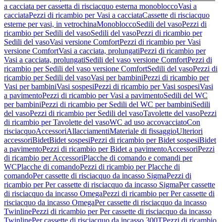
a cacciata per cassetta di risciacquo esterna monoblocco
Vasi a
cacciata
Pezzi di ricambio per Vasi a cacciata
Cassette di risciacquo
esterne per vasi, in vetrochina
Monoblocco
Sedili del vaso
Pezzi di
ricambio per Sedili del vaso
Sedili del vaso
Pezzi di ricambio per
Sedili del vaso
Vasi versione Comfort
Pezzi di ricambio per Vasi
versione Comfort
Vasi a cacciata, prolungati
Pezzi di ricambio per
Vasi a cacciata, prolungati
Sedili del vaso versione Comfort
Pezzi di
ricambio per Sedili del vaso versione Comfort
Sedili del vaso
Pezzi di
ricambio per Sedili del vaso
Vasi per bambini
Pezzi di ricambio per
Vasi per bambini
Vasi sospesi
Pezzi di ricambio per Vasi sospesi
Vasi
a pavimento
Pezzi di ricambio per Vasi a pavimento
Sedili del WC
per bambini
Pezzi di ricambio per Sedili del WC per bambini
Sedili
del vaso
Pezzi di ricambio per Sedili del vaso
Tavolette del vaso
Pezzi
di ricambio per Tavolette del vaso
WC ad uso accovacciato
Con
risciacquo
Accessori
Allacciamenti
Materiale di fissaggio
Ulteriori
accessori
Bidet
Bidet sospesi
Pezzi di ricambio per Bidet sospesi
Bidet
a pavimento
Pezzi di ricambio per Bidet a pavimento
Accessori
Pezzi
di ricambio per Accessori
Placche di comando e comandi per
WC
Placche di comando
Pezzi di ricambio per Placche di
comando
Per cassette di risciacquo da incasso Sigma
Pezzi di
ricambio per Per cassette di risciacquo da incasso Sigma
Per cassette
di risciacquo da incasso Omega
Pezzi di ricambio per Per cassette di
risciacquo da incasso Omega
Per cassette di risciacquo da incasso
Twinline
Pezzi di ricambio per Per cassette di risciacquo da incasso
Twinline
Per cassette di risciacquo da incasso 300T
Pezzi di ricambio