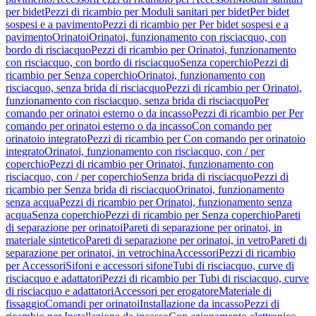
per bidet
Pezzi di ricambio per Moduli sanitari per bidet
Per bidet
sospesi e a pavimento
Pezzi di ricambio per Per bidet sospesi e a
pavimento
Orinatoi
Orinatoi, funzionamento con risciacquo, con
bordo di risciacquo
Pezzi di ricambio per Orinatoi, funzionamento
con risciacquo, con bordo di risciacquo
Senza coperchio
Pezzi di
ricambio per Senza coperchio
Orinatoi, funzionamento con
risciacquo, senza brida di risciacquo
Pezzi di ricambio per Orinatoi,
funzionamento con risciacquo, senza brida di risciacquo
Per
comando per orinatoi esterno o da incasso
Pezzi di ricambio per Per
comando per orinatoi esterno o da incasso
Con comando per
orinatoio integrato
Pezzi di ricambio per Con comando per orinatoio
integrato
Orinatoi, funzionamento con risciacquo, con / per
coperchio
Pezzi di ricambio per Orinatoi, funzionamento con
risciacquo, con / per coperchio
Senza brida di risciacquo
Pezzi di
ricambio per Senza brida di risciacquo
Orinatoi, funzionamento
senza acqua
Pezzi di ricambio per Orinatoi, funzionamento senza
acqua
Senza coperchio
Pezzi di ricambio per Senza coperchio
Pareti
di separazione per orinatoi
Pareti di separazione per orinatoi, in
materiale sintetico
Pareti di separazione per orinatoi, in vetro
Pareti di
separazione per orinatoi, in vetrochina
Accessori
Pezzi di ricambio
per Accessori
Sifoni e accessori sifone
Tubi di risciacquo, curve di
risciacquo e adattatori
Pezzi di ricambio per Tubi di risciacquo, curve
di risciacquo e adattatori
Accessori per erogatore
Materiale di
fissaggio
Comandi per orinatoi
Installazione da incasso
Pezzi di