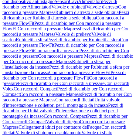
con dispositivo antiristagno
Sensori
Cavi
Alimentatori
Pezzi di
ricambio per Alimentatori
Valvole e rubinetti
Valvole d'arresto
Con
raccordi a pressare Mapress
Rubinetti d'arresto a sede obliqua
Pezzi
di ricambio per Rubinetti d'arresto a sede obliqua
Con raccordi a
pressare FlowFit
Pezzi di ricambio per Con raccordi a pressare
FlowFit
Con raccordi a pressare Mapress
Pezzi di ricambio per Con
raccordi a pressare Mapress
Valvole di prelievo
Valvole di
scarico
Rubinetti a sfera
Pezzi di ricambio per Rubinetti a sfera
Con
raccordi a pressare FlowFit
Pezzi di ricambio per Con raccordi a
pressare FlowFit
Con raccordi a pressare
Pezzi di ricambio per Con
raccordi a pressare
Con raccordi a pressare Mapress
Pezzi di ricambio
per Con raccordi a pressare Mapress
Rubinetti a sfera per
l'installazione da incasso
Pezzi di ricambio per Rubinetti a sfera per
l'installazione da incasso
Con raccordi a pressare FlowFit
Pezzi di
ricambio per Con raccordi a pressare FlowFit
Con raccordi a
pressare
Pezzi di ricambio per Con raccordi a pressare
Con raccordi
Volex
Con raccordi Compact
Pezzi di ricambio per Con raccordi
Compact
Con raccordi a pressare Mapress
Pezzi di ricambio per Con
raccordi a pressare Mapress
Con raccordi filettati
Unità valvole
d'intercettazione e collettori per il montaggio da incasso
Pezzi di
ricambio per Unità valvole d'intercettazione e collettori per il
montaggio da incasso
Con raccordi Compact
Pezzi di ricambio per
Con raccordi Compact
Valvole di ritegno
Con raccordi a pressare
Mapress
Collegamenti idrici per contatore dell'acqua
Con raccordi
filettati
Valvole di sfiato per riscaldamento
Valvole di sfiato