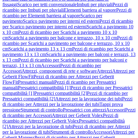
fissaggi
Scarico per tetti convenzionale
Imbuti per pluviali
Pezzi di
ricambio per Imbuti per pluviali
Elementi barriera al vapore
Pezzi di
ricambio per Elementi barriera al vapore
Scarico per
pavimento
Scarico pavimento per interni ed esterni
Pezzi di ricambio
per Scarico pavimento per interni ed esterni
Scarichi a pavimento 10
x 10 cm
Pezzi di ricambio per Scarichi a pavimento 10 x 10
cm
Scarichi a pavimento per balcone e terrazzo, 10 x 10 cm
Pezzi di
ricambio per Scarichi a pavimento per balcone e terrazzo, 10 x 10
cm
Scarichi a pavimento 13 x 13 cm
Pezzi di ricambio per Scarichi a
pavimento 13 x 13 cm
Scarichi a pavimento per balconi e terrazzi, 13
x 13 cm
Pezzi di ricambio per Scarichi a pavimento per balconi e
terrazzi, 13 x 13 cm
Accessori
Pezzi di ricambio per
Accessori
Attrezzi, componenti di rete e software
Attrezzi
Attrezzi per
Geberit FlowFit
Pezzi di ricambio per Attrezzi per Geberit
FlowFit
Pressatrici manuali
Pezzi di ricambio per Pressatrici
manuali
Pressatrici compatibilità [1]
Pezzi di ricambio per Pressatrici
compatibilità [1]
Pressatrici compatibilità [2]
Pezzi di ricambio per
Pressatrici compatibilità [2]
Attrezzi per la lavorazione dei tubi
Pezzi
di ricambio per Attrezzi per la lavorazione dei tubi
Tappi prova
pressione
Strumenti di controllo
Pressatrici con attrezzi
Accessori
Pezzi
di ricambio per Accessori
Attrezzi per Geberit Volex
Pezzi di
ricambio per Attrezzi per Geberit Volex
Pressatrici compatibilità
[2]
Attrezzi per la lavorazione di tubi
Pezzi di ricambio per Attrezzi
per la lavorazione di tubi
Strumenti di controllo
Accessori
Attrezzi per
Geberit Mapress
Pezzi di ricambio per Attrezzi per Geberit