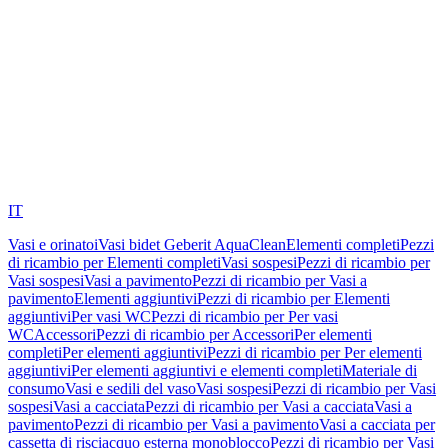
IT
Vasi e orinatoi
Vasi bidet Geberit AquaClean
Elementi completi
Pezzi
di ricambio per Elementi completi
Vasi sospesi
Pezzi di ricambio per
Vasi sospesi
Vasi a pavimento
Pezzi di ricambio per Vasi a
pavimento
Elementi aggiuntivi
Pezzi di ricambio per Elementi
aggiuntivi
Per vasi WC
Pezzi di ricambio per Per vasi
WC
Accessori
Pezzi di ricambio per Accessori
Per elementi
completi
Per elementi aggiuntivi
Pezzi di ricambio per Per elementi
aggiuntivi
Per elementi aggiuntivi e elementi completi
Materiale di
consumo
Vasi e sedili del vaso
Vasi sospesi
Pezzi di ricambio per Vasi
sospesi
Vasi a cacciata
Pezzi di ricambio per Vasi a cacciata
Vasi a
pavimento
Pezzi di ricambio per Vasi a pavimento
Vasi a cacciata per
cassetta di risciacquo esterna monoblocco
Pezzi di ricambio per Vasi