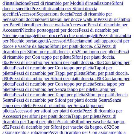
d'installazione
Pezzi di ricambio per Moduli d'installazione
Sifoni
doccia specifici
Pezzi di ricambio per Sifoni doccia
specifici
Accessori
Separazioni doccia
Pezzi di ricambio per
Separazioni doccia
Pareti laterali per docce walk-in
Pezzi di ricambio
per Pareti laterali per docce walk-in
Accessori
Pezzi di ricambio per
Accessori
Nicchie portaoggetti per docce
Pezzi di ricambio per
Nicchie portaoggetti per docce
Nicchie portaoggetti
Pezzi di ricambio
per Nicchie portaoggetti
Accessori
Allacciamenti agli apparecchi per
docce e vasche da bagno
Sifoni per piatti doccia, d52
Pezzi di
ricambio per Sifoni per piatti doccia, d52
Con tappo per piletta
Pezzi
di ricambio per Con tappo per piletta
Sifoni per piatti doccia,
d62
Pezzi di ricambio per Sifoni per piatti doccia, d62
Con tappo per
piletta
Pezzi di ricambio per Con tappo per piletta
Tappi per
piletta
Pezzi di ricambio per Tappi per piletta
Sifoni per piatti doccia,
d90
Pezzi di ricambio per Sifoni per piatti doccia, d90
Con tappo per
piletta
Pezzi di ricambio per Con tappo per piletta
Senza tappo per
piletta
Pezzi di ricambio per Senza tappo per piletta
Tappi per
piletta
Pezzi di ricambio per Tappi per piletta
Sifoni per piatti doccia
Sestra
Pezzi di ricambio per Sifoni per piatti doccia Sestra
Senza
tappo per piletta
Pezzi di ricambio per Senza tappo per
piletta
Accessori per sifoni per piatti doccia
Pezzi di ricambio per
Accessori per sifoni per piatti doccia
Tappi per piletta
Pezzi di
ricambio per Tappi per piletta
Scarichi
Sifoni per vasche da bagno,
d52
Pezzi di ricambio per Sifoni per vasche da bagno, d52
Con
azionamento a rotazione
Pezzi di ricambio per Con azionamento a