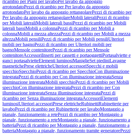
ricambio per Piani per lavabo
Per lavabo da appoggio
arrotondato
Pezzi di ricambio per Per lavabo da appoggio
arrotondato
Per lavabo da appoggio rettangolare
Pezzi di ricambio per
Per lavabo da appoggio rettangolare
Mobili laterali
Pezzi di ricambio
per Mobili laterali
Mobili laterali bassi
Pezzi di ricambio per Mobili
laterali bassi
Mobili a colonna
Pezzi di ricambio per Mobili a
colonna
Mobili a mezza altezza
Pezzi di ricambio per Mobili a mezza
altezza
Mobili pensili
Pezzi di ricambio per Mobili pensili
Ulteriori
mobili per bagno
Pezzi di ricambio per Ulteriori mobili per
bagno
Mensole contenitore
Pezzi di ricambio per Mensole
contenitore
Accessori
Inserti per cassetti e portaoggetti
Portasalviette e
ganci portasalviette
Elementi luminosi
Maniglie
Set piedini
Lavagne
magnetiche
Prese elettriche
Ulteriori accessori
Specchi e mobili
specchio
Specchio
Pezzi di ricambio per Specchio
Con illuminazione
integrata
Pezzi di ricambio per Con illuminazione integrata
Senza
illuminazione integrata
Mobili specchio
Pezzi di ricambio per Mobili
specchio
Con illuminazione integrata
Pezzi di ricambio per Con
illuminazione integrata
Senza illuminazione integrata
Pezzi di
ricambio per Senza illuminazione integrata
Accessori
Elementi
luminosi
Ulteriori accessori
Prese elettriche
Rubinetti
Rubinetterie per
lavabo
Pezzi di ricambio per Rubinetterie per lavabo
Montaggio a
pianale, funzionamento a rete
Pezzi di ricambio per Montaggio a
pianale, funzionamento a rete
Montaggio a pianale, funzionamento a
batteria
Pezzi di ricambio per Montaggio a pianale, funzionamento a
batteria
Montaggio a pianale, funzionamento tramite generatore
Pezzi