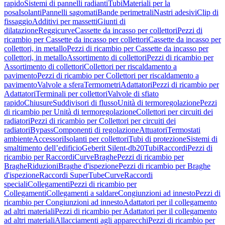
rapido
Sistemi di pannelli radianti
Tubi
Materiali per la
posa
Isolanti
Pannelli sagomati
Bande perimetrali
Nastri adesivi
Clip di
fissaggio
Additivi per massetti
Giunti di
dilatazione
Reggicurve
Cassette da incasso per collettori
Pezzi di
ricambio per Cassette da incasso per collettori
Cassette da incasso per
collettori, in metallo
Pezzi di ricambio per Cassette da incasso per
collettori, in metallo
Assortimento di collettori
Pezzi di ricambio per
Assortimento di collettori
Collettori per riscaldamento a
pavimento
Pezzi di ricambio per Collettori per riscaldamento a
pavimento
Valvole a sfera
Termometri
Adattatori
Pezzi di ricambio per
Adattatori
Terminali per collettori
Valvole di sfiato
rapido
Chiusure
Suddivisori di flusso
Unità di termoregolazione
Pezzi
di ricambio per Unità di termoregolazione
Collettori per circuiti dei
radiatori
Pezzi di ricambio per Collettori per circuiti dei
radiatori
Bypass
Componenti di regolazione
Attuatori
Termostati
ambiente
Accessori
Isolanti per collettori
Tubi di protezione
Sistemi di
smaltimento dell’edificio
Geberit Silent-db20
Tubi
Raccordi
Pezzi di
ricambio per Raccordi
Curve
Braghe
Pezzi di ricambio per
Braghe
Riduzioni
Braghe d'ispezione
Pezzi di ricambio per Braghe
d'ispezione
Raccordi SuperTube
Curve
Raccordi
speciali
Collegamenti
Pezzi di ricambio per
Collegamenti
Collegamenti a saldare
Congiunzioni ad innesto
Pezzi di
ricambio per Congiunzioni ad innesto
Adattatori per il collegamento
ad altri materiali
Pezzi di ricambio per Adattatori per il collegamento
ad altri materiali
Allacciamenti agli apparecchi
Pezzi di ricambio per