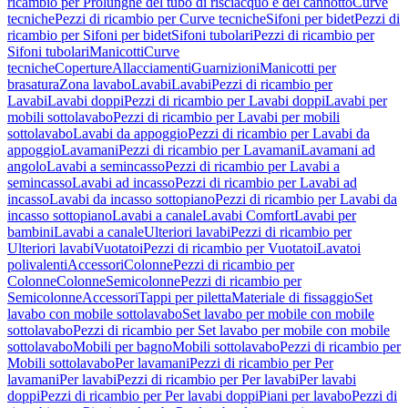
ricambio per Prolunghe del tubo di risciacquo e del cannotto
Curve
tecniche
Pezzi di ricambio per Curve tecniche
Sifoni per bidet
Pezzi di
ricambio per Sifoni per bidet
Sifoni tubolari
Pezzi di ricambio per
Sifoni tubolari
Manicotti
Curve
tecniche
Coperture
Allacciamenti
Guarnizioni
Manicotti per
brasatura
Zona lavabo
Lavabi
Lavabi
Pezzi di ricambio per
Lavabi
Lavabi doppi
Pezzi di ricambio per Lavabi doppi
Lavabi per
mobili sottolavabo
Pezzi di ricambio per Lavabi per mobili
sottolavabo
Lavabi da appoggio
Pezzi di ricambio per Lavabi da
appoggio
Lavamani
Pezzi di ricambio per Lavamani
Lavamani ad
angolo
Lavabi a semincasso
Pezzi di ricambio per Lavabi a
semincasso
Lavabi ad incasso
Pezzi di ricambio per Lavabi ad
incasso
Lavabi da incasso sottopiano
Pezzi di ricambio per Lavabi da
incasso sottopiano
Lavabi a canale
Lavabi Comfort
Lavabi per
bambini
Lavabi a canale
Ulteriori lavabi
Pezzi di ricambio per
Ulteriori lavabi
Vuotatoi
Pezzi di ricambio per Vuotatoi
Lavatoi
polivalenti
Accessori
Colonne
Pezzi di ricambio per
Colonne
Colonne
Semicolonne
Pezzi di ricambio per
Semicolonne
Accessori
Tappi per piletta
Materiale di fissaggio
Set
lavabo con mobile sottolavabo
Set lavabo per mobile con mobile
sottolavabo
Pezzi di ricambio per Set lavabo per mobile con mobile
sottolavabo
Mobili per bagno
Mobili sottolavabo
Pezzi di ricambio per
Mobili sottolavabo
Per lavamani
Pezzi di ricambio per Per
lavamani
Per lavabi
Pezzi di ricambio per Per lavabi
Per lavabi
doppi
Pezzi di ricambio per Per lavabi doppi
Piani per lavabo
Pezzi di