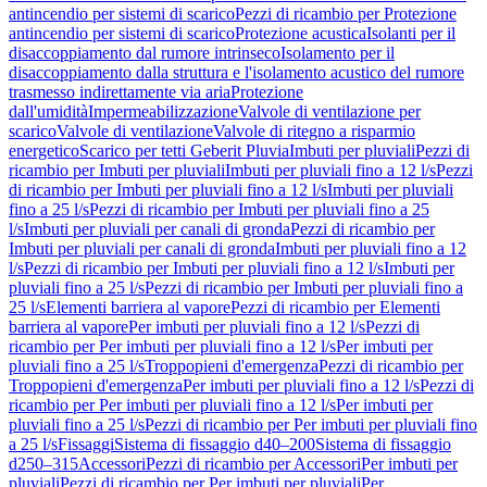
antincendio per sistemi di scarico
Pezzi di ricambio per Protezione
antincendio per sistemi di scarico
Protezione acustica
Isolanti per il
disaccoppiamento dal rumore intrinseco
Isolamento per il
disaccoppiamento dalla struttura e l'isolamento acustico del rumore
trasmesso indirettamente via aria
Protezione
dall'umidità
Impermeabilizzazione
Valvole di ventilazione per
scarico
Valvole di ventilazione
Valvole di ritegno a risparmio
energetico
Scarico per tetti Geberit Pluvia
Imbuti per pluviali
Pezzi di
ricambio per Imbuti per pluviali
Imbuti per pluviali fino a 12 l/s
Pezzi
di ricambio per Imbuti per pluviali fino a 12 l/s
Imbuti per pluviali
fino a 25 l/s
Pezzi di ricambio per Imbuti per pluviali fino a 25
l/s
Imbuti per pluviali per canali di gronda
Pezzi di ricambio per
Imbuti per pluviali per canali di gronda
Imbuti per pluviali fino a 12
l/s
Pezzi di ricambio per Imbuti per pluviali fino a 12 l/s
Imbuti per
pluviali fino a 25 l/s
Pezzi di ricambio per Imbuti per pluviali fino a
25 l/s
Elementi barriera al vapore
Pezzi di ricambio per Elementi
barriera al vapore
Per imbuti per pluviali fino a 12 l/s
Pezzi di
ricambio per Per imbuti per pluviali fino a 12 l/s
Per imbuti per
pluviali fino a 25 l/s
Troppopieni d'emergenza
Pezzi di ricambio per
Troppopieni d'emergenza
Per imbuti per pluviali fino a 12 l/s
Pezzi di
ricambio per Per imbuti per pluviali fino a 12 l/s
Per imbuti per
pluviali fino a 25 l/s
Pezzi di ricambio per Per imbuti per pluviali fino
a 25 l/s
Fissaggi
Sistema di fissaggio d40–200
Sistema di fissaggio
d250–315
Accessori
Pezzi di ricambio per Accessori
Per imbuti per
pluviali
Pezzi di ricambio per Per imbuti per pluviali
Per