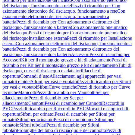
ricambio per Installazione da incasso
Con azionamento elettronico
del risciacquo, funzionamento a rete
Pezzi di ricambio per Con
azionamento elettronico del risciacquo, funzionamento a rete
Con
azionamento elettronico del risciacquo, funzionamento a
batteria
Pezzi di ricambio per Con azionamento elettronico del
risciacquo, funzionamento a batteria
Con azionamento pneumatico
del risciacquo
Pezzi di ricambio per Con azionamento pneumatico
del risciacquo
Installazione esterna
Pezzi di ricambio per Installazione
esterna
Con azionamento elettronico del risciacquo, funzionamento a
batteria
Pezzi di ricambio per Con azionamento elettronico del
risciacquo, funzionamento a batteria
Accessori
Pezzi di ricambio per
Accessori
Kit per il montaggio grezzo e kit di adattamento
Pezzi di
ricambio per Kit per il montaggio grezzo e kit di adattamento
Tubi di
risciacquo, curve di risciacquo e adattatori
Placche di
copertura
Comandi d’uso
Allacciamenti agli apparecchi per vasi,
orinatoi e bidet
Sifoni per vasi e vuotatoi
Pezzi di ricambio per Sifoni
per vasi e vuotatoi
Sifoni
Curve tecniche
Pezzi di ricambio per Curve
tecniche
Manicotti
Pezzi di ricambio per Manicotti
Set per
allacciamento
Pezzi di ricambio per Set per
allacciamento
Cannotti
Pezzi di ricambio per Cannotti
Raccordi in
PVC
Pezzi di ricambio per Raccordi in PVC
Morsetti e cappucci di
copertura
Sifoni per orinatoi
Pezzi di ricambio per Sifoni per
orinatoi
Sifoni per orinatoio
Pezzi di ricambio per Sifoni per
orinatoio
Sifoni tubolari
Pezzi di ricambio per Sifoni
tubolari
Prolunghe del tubo di risciacquo e del cannotto
Pezzi di