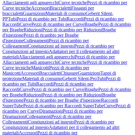
Allacciamenti agli apparecchi
Curve tecniche
Pezzi di ricambio per
Curve tecniche
Accessori
Braccialetti
Fissaggi per
braccialetti
Guarnizioni
Materiali di consumo
Geberit Silent-
PP
Tubi
Pezzi di ricambio per Tubi
Raccordi
Pezzi di ricambio per
Raccordi
Curve
Pezzi di ricambio per Curve
Braghe
Pezzi di ricambio
per Braghe
Riduzioni
Pezzi di ricambio per Riduzioni
Braghe
d'ispezione
Pezzi di ricambio per Braghe
d'ispezione
Collegamenti
Pezzi di ricambio per
Collegamenti
Congiunzioni ad innesto
Pezzi di ricambio per
Congiunzioni ad innesto
Adattatori per il collegamento ad altri
materiali
Allacciamenti agli apparecchi
Pezzi di ricambio per
Allacciamenti agli apparecchi
Curve tecniche
Pezzi di ricambio per
Curve tecniche
Manicotti
Pezzi di ricambio per
Manicotti
Accessori
Braccialetti
Chiusure
Guarnizioni
Tappi di
protezione
Materiali di consumo
Geberit Silent-Pro
Tubi
Pezzi di
ricambio per Tubi
Raccordi
Pezzi di ricambio per
Raccordi
Curve
Pezzi di ricambio per Curve
Braghe
Pezzi di ricambio
per Braghe
Riduzioni
Pezzi di ricambio per Riduzioni
Braghe
d'ispezione
Pezzi di ricambio per Braghe d'ispezione
Raccordi
SuperTube
Pezzi di ricambio per Raccordi SuperTube
Curve
Pezzi di
ricambio per Curve
Diramazioni
Pezzi di ricambio per
Diramazioni
Collegamenti
Pezzi di ricambio per
Collegamenti
Congiunzioni ad innesto
Pezzi di ricambio per
Congiunzioni ad innesto
Adattatori per il collegamento ad altri
materiali
Accessori
Pezzi di ricambio per