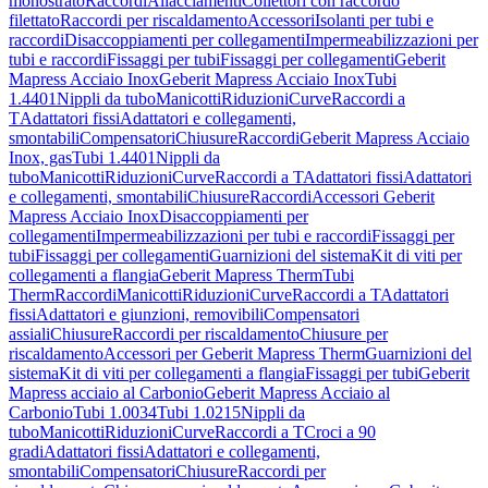
monostrato
Raccordi
Allacciamenti
Collettori con raccordo
filettato
Raccordi per riscaldamento
Accessori
Isolanti per tubi e
raccordi
Disaccoppiamenti per collegamenti
Impermeabilizzazioni per
tubi e raccordi
Fissaggi per tubi
Fissaggi per collegamenti
Geberit
Mapress Acciaio Inox
Geberit Mapress Acciaio Inox
Tubi
1.4401
Nippli da tubo
Manicotti
Riduzioni
Curve
Raccordi a
T
Adattatori fissi
Adattatori e collegamenti,
smontabili
Compensatori
Chiusure
Raccordi
Geberit Mapress Acciaio
Inox, gas
Tubi 1.4401
Nippli da
tubo
Manicotti
Riduzioni
Curve
Raccordi a T
Adattatori fissi
Adattatori
e collegamenti, smontabili
Chiusure
Raccordi
Accessori Geberit
Mapress Acciaio Inox
Disaccoppiamenti per
collegamenti
Impermeabilizzazioni per tubi e raccordi
Fissaggi per
tubi
Fissaggi per collegamenti
Guarnizioni del sistema
Kit di viti per
collegamenti a flangia
Geberit Mapress Therm
Tubi
Therm
Raccordi
Manicotti
Riduzioni
Curve
Raccordi a T
Adattatori
fissi
Adattatori e giunzioni, removibili
Compensatori
assiali
Chiusure
Raccordi per riscaldamento
Chiusure per
riscaldamento
Accessori per Geberit Mapress Therm
Guarnizioni del
sistema
Kit di viti per collegamenti a flangia
Fissaggi per tubi
Geberit
Mapress acciaio al Carbonio
Geberit Mapress Acciaio al
Carbonio
Tubi 1.0034
Tubi 1.0215
Nippli da
tubo
Manicotti
Riduzioni
Curve
Raccordi a T
Croci a 90
gradi
Adattatori fissi
Adattatori e collegamenti,
smontabili
Compensatori
Chiusure
Raccordi per