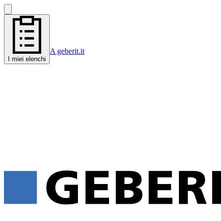
A geberit.it
I miei elenchi