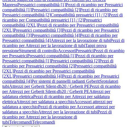
Mapress
Pressatrici compatibilità [1]
Pezzi di ricambio per Pressatrici
compatibilità [1]
Pressatrici compatibilità [2]
Pezzi di ricambio per
Pressatrici compatibilità [2]
Compatibilità pressatrici [1] / [2]
Pezzi di
ricambio per Compatibilità pressatrici [1] / [2]
Pressatrici
compatibilità [2XL]
Pezzi di ricambio per Pressatrici compatibilità
[2XL]
Pressatrici compatibilità [3]
Pezzi di ricambio per Pressatrici
compatibilità [3]
Pressatrici compatibilità [4]
Pezzi di ricambio per
Pressatrici compatibilità [4]
Attrezzi per la lavorazione di tubi
Pezzi di
ricambio per Attrezzi per la lavorazione di tubi
Tappi prova
pressione
Strumenti di controllo
Accessori
Pressatrici
Pezzi di ricambio
per Pressatrici
Pressatrici compatibilità [1]
Pezzi di ricambio per
Pressatrici compatibilità [1]
Pressatrici compatibilità [2]
Pezzi di
ricambio per Pressatrici compatibilità [2]
Pressatrici compatibilità
[2XL]
Pezzi di ricambio per Pressatrici compatibilità
[2XL]
Pressatrici compatibilità [4]
Pezzi di ricambio per Pressatrici
compatibilità [4]
Per sistemi di pannelli radianti Geberit
Srotolatori
tubi
Attrezzi per Geberit Silent-db20 / Geberit PE
Pezzi di ricambio
per Attrezzi per Geberit Silent-db20 / Geberit PE
Attrezzi per
saldatura elettrica
Pezzi di ricambio per Attrezzi per saldatura
elettrica
Attrezzi per saldatura a specchio
Accessori attrezzi per
saldatura a specchio
Pezzi di ricambio per Accessori attrezzi per
saldatura a specchio
Attrezzi per la lavorazione di tubi
Pezzi di
ricambio per Attrezzi per la lavorazione di
tubi
Telecomandi
Telecomandi