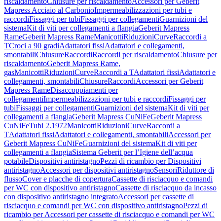
riscaldamento
Chiusure per riscaldamento
Accessori per Geberit
Mapress Acciaio al Carbonio
Impermeabilizzazioni per tubi e
raccordi
Fissaggi per tubi
Fissaggi per collegamenti
Guarnizioni del
sistema
Kit di viti per collegamenti a flangia
Geberit Mapress
Rame
Geberit Mapress Rame
Manicotti
Riduzioni
Curve
Raccordi a
T
Croci a 90 gradi
Adattatori fissi
Adattatori e collegamenti,
smontabili
Chiusure
Raccordi
Raccordi per riscaldamento
Chiusure per
riscaldamento
Geberit Mapress Rame,
gas
Manicotti
Riduzioni
Curve
Raccordi a T
Adattatori fissi
Adattatori e
collegamenti, smontabili
Chiusure
Raccordi
Accessori per Geberit
Mapress Rame
Disaccoppiamenti per
collegamenti
Impermeabilizzazioni per tubi e raccordi
Fissaggi per
tubi
Fissaggi per collegamenti
Guarnizioni del sistema
Kit di viti per
collegamenti a flangia
Geberit Mapress CuNiFe
Geberit Mapress
CuNiFe
Tubi 2.1972
Manicotti
Riduzioni
Curve
Raccordi a
T
Adattatori fissi
Adattatori e collegamenti, smontabili
Accessori per
Geberit Mapress CuNiFe
Guarnizioni del sistema
Kit di viti per
collegamenti a flangia
Sistema Geberit per l’Igiene dell’acqua
potabile
Dispositivi antiristagno
Pezzi di ricambio per Dispositivi
antiristagno
Accessori per dispositivi antiristagno
Sensori
Riduttore di
flusso
Cover e placche di copertura
Cassette di risciacquo e comandi
per WC con dispositivo antiristagno
Cassette di risciacquo da incasso
con dispositivo antiristagno integrato
Accessori per cassette di
risciacquo e comandi per WC con dispositivo antiristagno
Pezzi di
ricambio per Accessori per cassette di risciacquo e comandi per WC