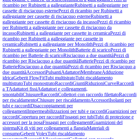
ricambio per Rubinetti a galleggiante
Rubinetti a galleggiante per
cassette di risciacquo esterne
Pezzi di ricambio per Rubinetti a
galleggiante per cassette di risciacquo esterne
Rubinetti a
galleggiante per cassette di risciacquo da incasso
Pezzi di ricambio
per Rubinetti a galleggiante per cassette di risciacquo da
incasso
Rubinetti a galleggiante per cassette in ceramica
Pezzi di
ricambio per Rubinetti a galleggiante per cassette in
ceramica
Rubinetti a galleggiante per Monolith
Pezzi di ricambio per
Rubinetti a galleggiante per Monolith
Batterie di scarico
Pezzi di
ricambio per Batterie di scarico
Risciacquo a due quantità
Pezzi di
ricambio per Risciacquo a due quantità
Batterie
Pezzi di ricambio per
Batterie
Risciacquo a due quantità
Pezzi di ricambio per Risciacquo a
due quantità
Accessori
Pulsanti
Adattatori
Membrane
Adduzione
idrica
Geberit FlowFit
Tubi multistrato
Tubi riscaldamento
multistrato
Tubi monostrato
Raccordi
Giunti
Riduzioni
Curve
Raccordi
a T
Adattatori fissi
Adattatori e collegamenti,
smontabili
Chiusure
Raccordi
Collettori con raccordo filettato
Raccordi
per riscaldamento
Chiusure per riscaldamento
Accessori
Isolanti per
tubi e raccordi
Disaccoppiamenti per
collegamenti
Impermeabilizzazioni per tubi e raccordi
Guarnizioni per
raccordi
Copertura per raccordi
Fissaggi per tubi
Tubi di protezione e
accessori per la posa
Fissaggi per collegamenti
Guarnizioni del
sistema
Kit di viti per collegamenti a flangia
Materiali di
consumo
Geberit Volex
Tubi riscaldamento