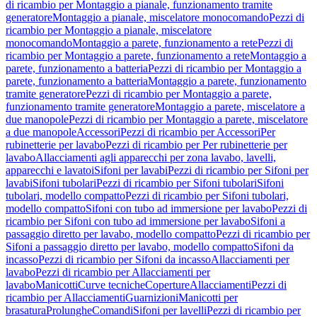
di ricambio per Montaggio a pianale, funzionamento tramite
generatore
Montaggio a pianale, miscelatore monocomando
Pezzi di
ricambio per Montaggio a pianale, miscelatore
monocomando
Montaggio a parete, funzionamento a rete
Pezzi di
ricambio per Montaggio a parete, funzionamento a rete
Montaggio a
parete, funzionamento a batteria
Pezzi di ricambio per Montaggio a
parete, funzionamento a batteria
Montaggio a parete, funzionamento
tramite generatore
Pezzi di ricambio per Montaggio a parete,
funzionamento tramite generatore
Montaggio a parete, miscelatore a
due manopole
Pezzi di ricambio per Montaggio a parete, miscelatore
a due manopole
Accessori
Pezzi di ricambio per Accessori
Per
rubinetterie per lavabo
Pezzi di ricambio per Per rubinetterie per
lavabo
Allacciamenti agli apparecchi per zona lavabo, lavelli,
apparecchi e lavatoi
Sifoni per lavabi
Pezzi di ricambio per Sifoni per
lavabi
Sifoni tubolari
Pezzi di ricambio per Sifoni tubolari
Sifoni
tubolari, modello compatto
Pezzi di ricambio per Sifoni tubolari,
modello compatto
Sifoni con tubo ad immersione per lavabo
Pezzi di
ricambio per Sifoni con tubo ad immersione per lavabo
Sifoni a
passaggio diretto per lavabo, modello compatto
Pezzi di ricambio per
Sifoni a passaggio diretto per lavabo, modello compatto
Sifoni da
incasso
Pezzi di ricambio per Sifoni da incasso
Allacciamenti per
lavabo
Pezzi di ricambio per Allacciamenti per
lavabo
Manicotti
Curve tecniche
Coperture
Allacciamenti
Pezzi di
ricambio per Allacciamenti
Guarnizioni
Manicotti per
brasatura
Prolunghe
Comandi
Sifoni per lavelli
Pezzi di ricambio per