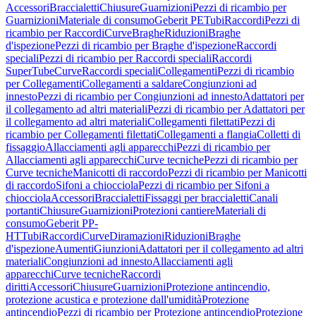
Accessori
Braccialetti
Chiusure
Guarnizioni
Pezzi di ricambio per
Guarnizioni
Materiale di consumo
Geberit PE
Tubi
Raccordi
Pezzi di
ricambio per Raccordi
Curve
Braghe
Riduzioni
Braghe
d'ispezione
Pezzi di ricambio per Braghe d'ispezione
Raccordi
speciali
Pezzi di ricambio per Raccordi speciali
Raccordi
SuperTube
Curve
Raccordi speciali
Collegamenti
Pezzi di ricambio
per Collegamenti
Collegamenti a saldare
Congiunzioni ad
innesto
Pezzi di ricambio per Congiunzioni ad innesto
Adattatori per
il collegamento ad altri materiali
Pezzi di ricambio per Adattatori per
il collegamento ad altri materiali
Collegamenti filettati
Pezzi di
ricambio per Collegamenti filettati
Collegamenti a flangia
Colletti di
fissaggio
Allacciamenti agli apparecchi
Pezzi di ricambio per
Allacciamenti agli apparecchi
Curve tecniche
Pezzi di ricambio per
Curve tecniche
Manicotti di raccordo
Pezzi di ricambio per Manicotti
di raccordo
Sifoni a chiocciola
Pezzi di ricambio per Sifoni a
chiocciola
Accessori
Braccialetti
Fissaggi per braccialetti
Canali
portanti
Chiusure
Guarnizioni
Protezioni cantiere
Materiali di
consumo
Geberit PP-
HT
Tubi
Raccordi
Curve
Diramazioni
Riduzioni
Braghe
d'ispezione
Aumenti
Giunzioni
Adattatori per il collegamento ad altri
materiali
Congiunzioni ad innesto
Allacciamenti agli
apparecchi
Curve tecniche
Raccordi
diritti
Accessori
Chiusure
Guarnizioni
Protezione antincendio,
protezione acustica e protezione dall'umidità
Protezione
antincendio
Pezzi di ricambio per Protezione antincendio
Protezione