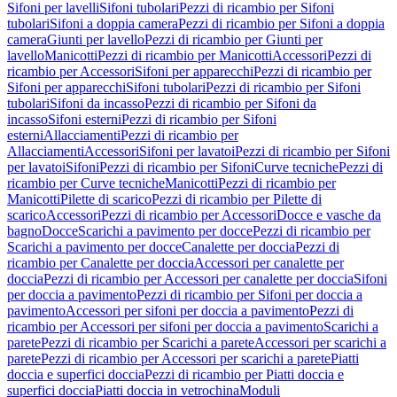
Sifoni per lavelli
Sifoni tubolari
Pezzi di ricambio per Sifoni
tubolari
Sifoni a doppia camera
Pezzi di ricambio per Sifoni a doppia
camera
Giunti per lavello
Pezzi di ricambio per Giunti per
lavello
Manicotti
Pezzi di ricambio per Manicotti
Accessori
Pezzi di
ricambio per Accessori
Sifoni per apparecchi
Pezzi di ricambio per
Sifoni per apparecchi
Sifoni tubolari
Pezzi di ricambio per Sifoni
tubolari
Sifoni da incasso
Pezzi di ricambio per Sifoni da
incasso
Sifoni esterni
Pezzi di ricambio per Sifoni
esterni
Allacciamenti
Pezzi di ricambio per
Allacciamenti
Accessori
Sifoni per lavatoi
Pezzi di ricambio per Sifoni
per lavatoi
Sifoni
Pezzi di ricambio per Sifoni
Curve tecniche
Pezzi di
ricambio per Curve tecniche
Manicotti
Pezzi di ricambio per
Manicotti
Pilette di scarico
Pezzi di ricambio per Pilette di
scarico
Accessori
Pezzi di ricambio per Accessori
Docce e vasche da
bagno
Docce
Scarichi a pavimento per docce
Pezzi di ricambio per
Scarichi a pavimento per docce
Canalette per doccia
Pezzi di
ricambio per Canalette per doccia
Accessori per canalette per
doccia
Pezzi di ricambio per Accessori per canalette per doccia
Sifoni
per doccia a pavimento
Pezzi di ricambio per Sifoni per doccia a
pavimento
Accessori per sifoni per doccia a pavimento
Pezzi di
ricambio per Accessori per sifoni per doccia a pavimento
Scarichi a
parete
Pezzi di ricambio per Scarichi a parete
Accessori per scarichi a
parete
Pezzi di ricambio per Accessori per scarichi a parete
Piatti
doccia e superfici doccia
Pezzi di ricambio per Piatti doccia e
superfici doccia
Piatti doccia in vetrochina
Moduli