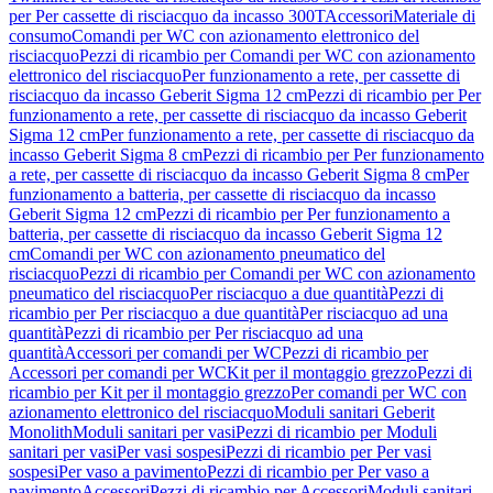
per Per cassette di risciacquo da incasso 300T
Accessori
Materiale di
consumo
Comandi per WC con azionamento elettronico del
risciacquo
Pezzi di ricambio per Comandi per WC con azionamento
elettronico del risciacquo
Per funzionamento a rete, per cassette di
risciacquo da incasso Geberit Sigma 12 cm
Pezzi di ricambio per Per
funzionamento a rete, per cassette di risciacquo da incasso Geberit
Sigma 12 cm
Per funzionamento a rete, per cassette di risciacquo da
incasso Geberit Sigma 8 cm
Pezzi di ricambio per Per funzionamento
a rete, per cassette di risciacquo da incasso Geberit Sigma 8 cm
Per
funzionamento a batteria, per cassette di risciacquo da incasso
Geberit Sigma 12 cm
Pezzi di ricambio per Per funzionamento a
batteria, per cassette di risciacquo da incasso Geberit Sigma 12
cm
Comandi per WC con azionamento pneumatico del
risciacquo
Pezzi di ricambio per Comandi per WC con azionamento
pneumatico del risciacquo
Per risciacquo a due quantità
Pezzi di
ricambio per Per risciacquo a due quantità
Per risciacquo ad una
quantità
Pezzi di ricambio per Per risciacquo ad una
quantità
Accessori per comandi per WC
Pezzi di ricambio per
Accessori per comandi per WC
Kit per il montaggio grezzo
Pezzi di
ricambio per Kit per il montaggio grezzo
Per comandi per WC con
azionamento elettronico del risciacquo
Moduli sanitari Geberit
Monolith
Moduli sanitari per vasi
Pezzi di ricambio per Moduli
sanitari per vasi
Per vasi sospesi
Pezzi di ricambio per Per vasi
sospesi
Per vaso a pavimento
Pezzi di ricambio per Per vaso a
pavimento
Accessori
Pezzi di ricambio per Accessori
Moduli sanitari