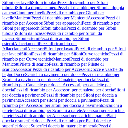
Sifoni per lavelli
Sifoni tubolari
Pezzi di ricambio per Sifoni
tubolari
Sifoni a doppia camera
Pezzi di ricambio per Sifoni a doppia
camera
Giunti per lavello
Pezzi di ricambio per Giunti per
lavello
Manicotti
Pezzi di ricambio per Manicotti
Accessori
Pezzi di
ricambio per Accessori
Sifoni per apparecchi
Pezzi di ricambio per
Sifoni per apparecchi
Sifoni tubolari
Pezzi di ricambio per Sifoni
tubolari
Sifoni da incasso
Pezzi di ricambio per Sifoni da
incasso
Sifoni esterni
Pezzi di ricambio per Sifoni
esterni
Allacciamenti
Pezzi di ricambio per
Allacciamenti
Accessori
Sifoni per lavatoi
Pezzi di ricambio per Sifoni
per lavatoi
Sifoni
Pezzi di ricambio per Sifoni
Curve tecniche
Pezzi di
ricambio per Curve tecniche
Manicotti
Pezzi di ricambio per
Manicotti
Pilette di scarico
Pezzi di ricambio per Pilette di
scarico
Accessori
Pezzi di ricambio per Accessori
Docce e vasche da
bagno
Docce
Scarichi a pavimento per docce
Pezzi di ricambio per
Scarichi a pavimento per docce
Canalette per doccia
Pezzi di
ricambio per Canalette per doccia
Accessori per canalette per
doccia
Pezzi di ricambio per Accessori per canalette per doccia
Sifoni
per doccia a pavimento
Pezzi di ricambio per Sifoni per doccia a
pavimento
Accessori per sifoni per doccia a pavimento
Pezzi di
ricambio per Accessori per sifoni per doccia a pavimento
Scarichi a
parete
Pezzi di ricambio per Scarichi a parete
Accessori per scarichi a
parete
Pezzi di ricambio per Accessori per scarichi a parete
Piatti
doccia e superfici doccia
Pezzi di ricambio per Piatti doccia e
superfici doccia
Superfici doccia in materiale minerale
Pezzi di