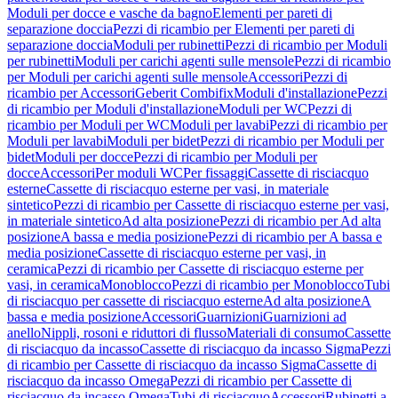
Moduli per docce e vasche da bagno
Elementi per pareti di
separazione doccia
Pezzi di ricambio per Elementi per pareti di
separazione doccia
Moduli per rubinetti
Pezzi di ricambio per Moduli
per rubinetti
Moduli per carichi agenti sulle mensole
Pezzi di ricambio
per Moduli per carichi agenti sulle mensole
Accessori
Pezzi di
ricambio per Accessori
Geberit Combifix
Moduli d'installazione
Pezzi
di ricambio per Moduli d'installazione
Moduli per WC
Pezzi di
ricambio per Moduli per WC
Moduli per lavabi
Pezzi di ricambio per
Moduli per lavabi
Moduli per bidet
Pezzi di ricambio per Moduli per
bidet
Moduli per docce
Pezzi di ricambio per Moduli per
docce
Accessori
Per moduli WC
Per fissaggi
Cassette di risciacquo
esterne
Cassette di risciacquo esterne per vasi, in materiale
sintetico
Pezzi di ricambio per Cassette di risciacquo esterne per vasi,
in materiale sintetico
Ad alta posizione
Pezzi di ricambio per Ad alta
posizione
A bassa e media posizione
Pezzi di ricambio per A bassa e
media posizione
Cassette di risciacquo esterne per vasi, in
ceramica
Pezzi di ricambio per Cassette di risciacquo esterne per
vasi, in ceramica
Monoblocco
Pezzi di ricambio per Monoblocco
Tubi
di risciacquo per cassette di risciacquo esterne
Ad alta posizione
A
bassa e media posizione
Accessori
Guarnizioni
Guarnizioni ad
anello
Nippli, rosoni e riduttori di flusso
Materiali di consumo
Cassette
di risciacquo da incasso
Cassette di risciacquo da incasso Sigma
Pezzi
di ricambio per Cassette di risciacquo da incasso Sigma
Cassette di
risciacquo da incasso Omega
Pezzi di ricambio per Cassette di
risciacquo da incasso Omega
Tubi di risciacquo
Accessori
Rubinetti a