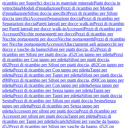
ricambio per Superfici doccia in materiale minerale
Piatti doccia in
vetrochina
Moduli d'installazione
Pezzi di ricambio per Moduli
d'installazione
Sifoni doccia specifici
Pezzi di ricambio per Sifoni
doccia specifici
Accessori
Separazioni doccia
Pezzi di ricambio per
Separazioni doccia
Pareti laterali per docce walk-in
Pezzi di ricambio
per Pareti laterali per docce walk-in
Accessori
Pezzi di ricambio per
Accessori
Nicchie portaoggetti per docce
Pezzi di ricambio per
Nicchie portaoggetti per docce
Nicchie portaoggetti
Pezzi di ricambio
per Nicchie portaoggetti
Accessori
Allacciamenti agli apparecchi per
docce e vasche da bagno
Sifoni per piatti doccia, d52
Pezzi di
ricambio per Sifoni per piatti doccia, d52
Con tappo per piletta
Pezzi
di ricambio per Con tappo per piletta
Sifoni per piatti doccia,
d62
Pezzi di ricambio per Sifoni per piatti doccia, d62
Con tappo per
piletta
Pezzi di ricambio per Con tappo per piletta
Tappi per
piletta
Pezzi di ricambio per Tappi per piletta
Sifoni per piatti doccia,
d90
Pezzi di ricambio per Sifoni per piatti doccia, d90
Con tappo per
piletta
Pezzi di ricambio per Con tappo per piletta
Senza tappo per
piletta
Pezzi di ricambio per Senza tappo per piletta
Tappi per
piletta
Pezzi di ricambio per Tappi per piletta
Sifoni per piatti doccia
Sestra
Pezzi di ricambio per Sifoni per piatti doccia Sestra
Senza
tappo per piletta
Pezzi di ricambio per Senza tappo per
piletta
Accessori per sifoni per piatti doccia
Pezzi di ricambio per
Accessori per sifoni per piatti doccia
Tappi per piletta
Pezzi di
ricambio per Tappi per piletta
Scarichi
Sifoni per vasche da bagno,
d52
Pezzi di ricambio per Sifoni per vasche da bagno, d52
Con