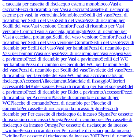
a cacciata per cassetta di risciacquo esterna monoblocco
Vasi a
cacciata
Pezzi di ricambio per Vasi a cacciata
Cassette di risciacquo
esterne per vasi, in vetrochina
Monoblocco
Sedili del vaso
Pezzi di
ricambio per Sedili del vaso
Sedili del vaso
Pezzi di ricambio per
Sedili del vaso
Vasi versione Comfort
Pezzi di ricambio per Vasi
versione Comfort
Vasi a cacciata, prolungati
Pezzi di ricambio per
Vasi a cacciata, prolungati
Sedili del vaso versione Comfort
Pezzi di
ricambio per Sedili del vaso versione Comfort
Sedili del vaso
Pezzi di
ricambio per Sedili del vaso
Vasi per bambini
Pezzi di ricambio per
Vasi per bambini
Vasi sospesi
Pezzi di ricambio per Vasi sospesi
Vasi
a pavimento
Pezzi di ricambio per Vasi a pavimento
Sedili del WC
per bambini
Pezzi di ricambio per Sedili del WC per bambini
Sedili
del vaso
Pezzi di ricambio per Sedili del vaso
Tavolette del vaso
Pezzi
di ricambio per Tavolette del vaso
WC ad uso accovacciato
Con
risciacquo
Accessori
Allacciamenti
Materiale di fissaggio
Ulteriori
accessori
Bidet
Bidet sospesi
Pezzi di ricambio per Bidet sospesi
Bidet
a pavimento
Pezzi di ricambio per Bidet a pavimento
Accessori
Pezzi
di ricambio per Accessori
Placche di comando e comandi per
WC
Placche di comando
Pezzi di ricambio per Placche di
comando
Per cassette di risciacquo da incasso Sigma
Pezzi di
ricambio per Per cassette di risciacquo da incasso Sigma
Per cassette
di risciacquo da incasso Omega
Pezzi di ricambio per Per cassette di
risciacquo da incasso Omega
Per cassette di risciacquo da incasso
Twinline
Pezzi di ricambio per Per cassette di risciacquo da incasso
Twinline
Per cassette di risciacquo da incasso 300T
Pezzi di ricambio