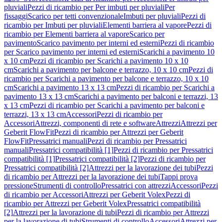
pluviali
Pezzi di ricambio per Per imbuti per pluviali
Per
fissaggi
Scarico per tetti convenzionale
Imbuti per pluviali
Pezzi di
ricambio per Imbuti per pluviali
Elementi barriera al vapore
Pezzi di
ricambio per Elementi barriera al vapore
Scarico per
pavimento
Scarico pavimento per interni ed esterni
Pezzi di ricambio
per Scarico pavimento per interni ed esterni
Scarichi a pavimento 10
x 10 cm
Pezzi di ricambio per Scarichi a pavimento 10 x 10
cm
Scarichi a pavimento per balcone e terrazzo, 10 x 10 cm
Pezzi di
ricambio per Scarichi a pavimento per balcone e terrazzo, 10 x 10
cm
Scarichi a pavimento 13 x 13 cm
Pezzi di ricambio per Scarichi a
pavimento 13 x 13 cm
Scarichi a pavimento per balconi e terrazzi, 13
x 13 cm
Pezzi di ricambio per Scarichi a pavimento per balconi e
terrazzi, 13 x 13 cm
Accessori
Pezzi di ricambio per
Accessori
Attrezzi, componenti di rete e software
Attrezzi
Attrezzi per
Geberit FlowFit
Pezzi di ricambio per Attrezzi per Geberit
FlowFit
Pressatrici manuali
Pezzi di ricambio per Pressatrici
manuali
Pressatrici compatibilità [1]
Pezzi di ricambio per Pressatrici
compatibilità [1]
Pressatrici compatibilità [2]
Pezzi di ricambio per
Pressatrici compatibilità [2]
Attrezzi per la lavorazione dei tubi
Pezzi
di ricambio per Attrezzi per la lavorazione dei tubi
Tappi prova
pressione
Strumenti di controllo
Pressatrici con attrezzi
Accessori
Pezzi
di ricambio per Accessori
Attrezzi per Geberit Volex
Pezzi di
ricambio per Attrezzi per Geberit Volex
Pressatrici compatibilità
[2]
Attrezzi per la lavorazione di tubi
Pezzi di ricambio per Attrezzi
per la lavorazione di tubi
Strumenti di controllo
Accessori
Attrezzi per