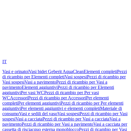
IT
Vasi e orinatoi
Vasi bidet Geberit AquaClean
Elementi completi
Pezzi
di ricambio per Elementi completi
Vasi sospesi
Pezzi di ricambio per
Vasi sospesi
Vasi a pavimento
Pezzi di ricambio per Vasi a
pavimento
Elementi aggiuntivi
Pezzi di ricambio per Elementi
aggiuntivi
Per vasi WC
Pezzi di ricambio per Per vasi
WC
Accessori
Pezzi di ricambio per Accessori
Per elementi
completi
Per elementi aggiuntivi
Pezzi di ricambio per Per elementi
aggiuntivi
Per elementi aggiuntivi e elementi completi
Materiale di
consumo
Vasi e sedili del vaso
Vasi sospesi
Pezzi di ricambio per Vasi
sospesi
Vasi a cacciata
Pezzi di ricambio per Vasi a cacciata
Vasi a
pavimento
Pezzi di ricambio per Vasi a pavimento
Vasi a cacciata per
cassetta di risciacquo esterna monoblocco
Pezzi di ricambio per Vasi