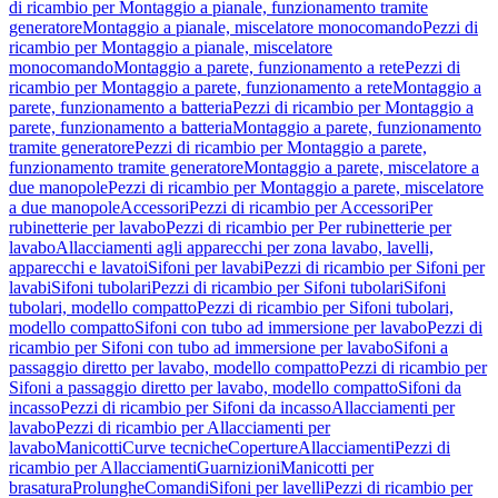
di ricambio per Montaggio a pianale, funzionamento tramite
generatore
Montaggio a pianale, miscelatore monocomando
Pezzi di
ricambio per Montaggio a pianale, miscelatore
monocomando
Montaggio a parete, funzionamento a rete
Pezzi di
ricambio per Montaggio a parete, funzionamento a rete
Montaggio a
parete, funzionamento a batteria
Pezzi di ricambio per Montaggio a
parete, funzionamento a batteria
Montaggio a parete, funzionamento
tramite generatore
Pezzi di ricambio per Montaggio a parete,
funzionamento tramite generatore
Montaggio a parete, miscelatore a
due manopole
Pezzi di ricambio per Montaggio a parete, miscelatore
a due manopole
Accessori
Pezzi di ricambio per Accessori
Per
rubinetterie per lavabo
Pezzi di ricambio per Per rubinetterie per
lavabo
Allacciamenti agli apparecchi per zona lavabo, lavelli,
apparecchi e lavatoi
Sifoni per lavabi
Pezzi di ricambio per Sifoni per
lavabi
Sifoni tubolari
Pezzi di ricambio per Sifoni tubolari
Sifoni
tubolari, modello compatto
Pezzi di ricambio per Sifoni tubolari,
modello compatto
Sifoni con tubo ad immersione per lavabo
Pezzi di
ricambio per Sifoni con tubo ad immersione per lavabo
Sifoni a
passaggio diretto per lavabo, modello compatto
Pezzi di ricambio per
Sifoni a passaggio diretto per lavabo, modello compatto
Sifoni da
incasso
Pezzi di ricambio per Sifoni da incasso
Allacciamenti per
lavabo
Pezzi di ricambio per Allacciamenti per
lavabo
Manicotti
Curve tecniche
Coperture
Allacciamenti
Pezzi di
ricambio per Allacciamenti
Guarnizioni
Manicotti per
brasatura
Prolunghe
Comandi
Sifoni per lavelli
Pezzi di ricambio per