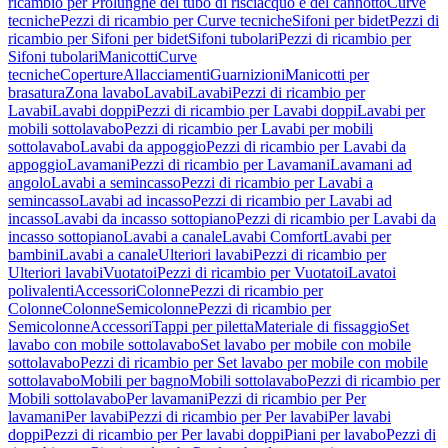
ricambio per Prolunghe del tubo di risciacquo e del cannotto
Curve
tecniche
Pezzi di ricambio per Curve tecniche
Sifoni per bidet
Pezzi di
ricambio per Sifoni per bidet
Sifoni tubolari
Pezzi di ricambio per
Sifoni tubolari
Manicotti
Curve
tecniche
Coperture
Allacciamenti
Guarnizioni
Manicotti per
brasatura
Zona lavabo
Lavabi
Lavabi
Pezzi di ricambio per
Lavabi
Lavabi doppi
Pezzi di ricambio per Lavabi doppi
Lavabi per
mobili sottolavabo
Pezzi di ricambio per Lavabi per mobili
sottolavabo
Lavabi da appoggio
Pezzi di ricambio per Lavabi da
appoggio
Lavamani
Pezzi di ricambio per Lavamani
Lavamani ad
angolo
Lavabi a semincasso
Pezzi di ricambio per Lavabi a
semincasso
Lavabi ad incasso
Pezzi di ricambio per Lavabi ad
incasso
Lavabi da incasso sottopiano
Pezzi di ricambio per Lavabi da
incasso sottopiano
Lavabi a canale
Lavabi Comfort
Lavabi per
bambini
Lavabi a canale
Ulteriori lavabi
Pezzi di ricambio per
Ulteriori lavabi
Vuotatoi
Pezzi di ricambio per Vuotatoi
Lavatoi
polivalenti
Accessori
Colonne
Pezzi di ricambio per
Colonne
Colonne
Semicolonne
Pezzi di ricambio per
Semicolonne
Accessori
Tappi per piletta
Materiale di fissaggio
Set
lavabo con mobile sottolavabo
Set lavabo per mobile con mobile
sottolavabo
Pezzi di ricambio per Set lavabo per mobile con mobile
sottolavabo
Mobili per bagno
Mobili sottolavabo
Pezzi di ricambio per
Mobili sottolavabo
Per lavamani
Pezzi di ricambio per Per
lavamani
Per lavabi
Pezzi di ricambio per Per lavabi
Per lavabi
doppi
Pezzi di ricambio per Per lavabi doppi
Piani per lavabo
Pezzi di