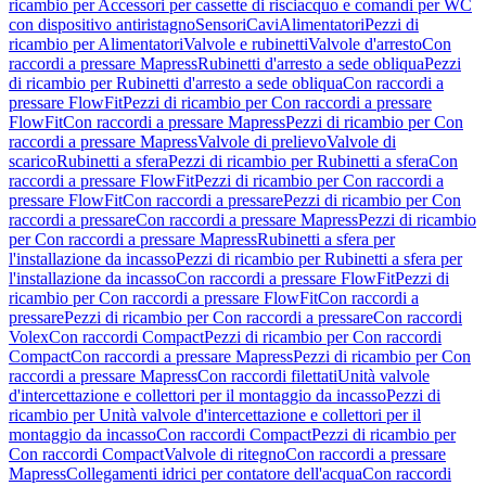
ricambio per Accessori per cassette di risciacquo e comandi per WC
con dispositivo antiristagno
Sensori
Cavi
Alimentatori
Pezzi di
ricambio per Alimentatori
Valvole e rubinetti
Valvole d'arresto
Con
raccordi a pressare Mapress
Rubinetti d'arresto a sede obliqua
Pezzi
di ricambio per Rubinetti d'arresto a sede obliqua
Con raccordi a
pressare FlowFit
Pezzi di ricambio per Con raccordi a pressare
FlowFit
Con raccordi a pressare Mapress
Pezzi di ricambio per Con
raccordi a pressare Mapress
Valvole di prelievo
Valvole di
scarico
Rubinetti a sfera
Pezzi di ricambio per Rubinetti a sfera
Con
raccordi a pressare FlowFit
Pezzi di ricambio per Con raccordi a
pressare FlowFit
Con raccordi a pressare
Pezzi di ricambio per Con
raccordi a pressare
Con raccordi a pressare Mapress
Pezzi di ricambio
per Con raccordi a pressare Mapress
Rubinetti a sfera per
l'installazione da incasso
Pezzi di ricambio per Rubinetti a sfera per
l'installazione da incasso
Con raccordi a pressare FlowFit
Pezzi di
ricambio per Con raccordi a pressare FlowFit
Con raccordi a
pressare
Pezzi di ricambio per Con raccordi a pressare
Con raccordi
Volex
Con raccordi Compact
Pezzi di ricambio per Con raccordi
Compact
Con raccordi a pressare Mapress
Pezzi di ricambio per Con
raccordi a pressare Mapress
Con raccordi filettati
Unità valvole
d'intercettazione e collettori per il montaggio da incasso
Pezzi di
ricambio per Unità valvole d'intercettazione e collettori per il
montaggio da incasso
Con raccordi Compact
Pezzi di ricambio per
Con raccordi Compact
Valvole di ritegno
Con raccordi a pressare
Mapress
Collegamenti idrici per contatore dell'acqua
Con raccordi