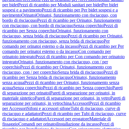
per bidet
Pezzi di ricambio per Moduli sanitari per bidet
Per bidet
sospesi e a pavimento
Pezzi di ricambio per Per bidet sospesi e a
pavimento
Orinatoi
Orinatoi, funzionamento con risciacquo, con
bordo di risciacquo
Pezzi di ricambio per Orinatoi, funzionamento
con risciacquo, con bordo di risciacquo
Senza coperchio
Pezzi di
ricambio per Senza coperchio
Orinatoi, funzionamento con
risciacquo, senza brida di risciacquo
Pezzi di ricambio per Orinatoi,
funzionamento con risciacquo, senza brida di risciacquo
Per
comando per orinatoi esterno o da incasso
Pezzi di ricambio per Per
comando per orinatoi esterno o da incasso
Con comando per
orinatoio integrato
Pezzi di ricambio per Con comando per orinatoio
integrato
Orinatoi, funzionamento con risciacquo, con / per
coperchio
Pezzi di ricambio per Orinatoi, funzionamento con
risciacquo, con / per coperchio
Senza brida di risciacquo
Pezzi di
ricambio per Senza brida di risciacquo
Orinatoi, funzionamento
senza acqua
Pezzi di ricambio per Orinatoi, funzionamento senza
acqua
Senza coperchio
Pezzi di ricambio per Senza coperchio
Pareti
di separazione per orinatoi
Pareti di separazione per orinatoi, in
materiale sintetico
Pareti di separazione per orinatoi, in vetro
Pareti di
separazione per orinatoi, in vetrochina
Accessori
Pezzi di ricambio
per Accessori
Sifoni e accessori sifone
Tubi di risciacquo, curve di
risciacquo e adattatori
Pezzi di ricambio per Tubi di risciacquo, curve
di risciacquo e adattatori
Accessori per erogatore
Materiale di
fissaggio
Comandi per orinatoi
Installazione da incasso
Pezzi di