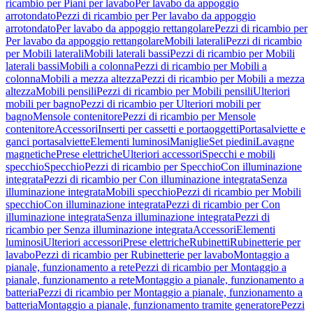
ricambio per Piani per lavabo
Per lavabo da appoggio
arrotondato
Pezzi di ricambio per Per lavabo da appoggio
arrotondato
Per lavabo da appoggio rettangolare
Pezzi di ricambio per
Per lavabo da appoggio rettangolare
Mobili laterali
Pezzi di ricambio
per Mobili laterali
Mobili laterali bassi
Pezzi di ricambio per Mobili
laterali bassi
Mobili a colonna
Pezzi di ricambio per Mobili a
colonna
Mobili a mezza altezza
Pezzi di ricambio per Mobili a mezza
altezza
Mobili pensili
Pezzi di ricambio per Mobili pensili
Ulteriori
mobili per bagno
Pezzi di ricambio per Ulteriori mobili per
bagno
Mensole contenitore
Pezzi di ricambio per Mensole
contenitore
Accessori
Inserti per cassetti e portaoggetti
Portasalviette e
ganci portasalviette
Elementi luminosi
Maniglie
Set piedini
Lavagne
magnetiche
Prese elettriche
Ulteriori accessori
Specchi e mobili
specchio
Specchio
Pezzi di ricambio per Specchio
Con illuminazione
integrata
Pezzi di ricambio per Con illuminazione integrata
Senza
illuminazione integrata
Mobili specchio
Pezzi di ricambio per Mobili
specchio
Con illuminazione integrata
Pezzi di ricambio per Con
illuminazione integrata
Senza illuminazione integrata
Pezzi di
ricambio per Senza illuminazione integrata
Accessori
Elementi
luminosi
Ulteriori accessori
Prese elettriche
Rubinetti
Rubinetterie per
lavabo
Pezzi di ricambio per Rubinetterie per lavabo
Montaggio a
pianale, funzionamento a rete
Pezzi di ricambio per Montaggio a
pianale, funzionamento a rete
Montaggio a pianale, funzionamento a
batteria
Pezzi di ricambio per Montaggio a pianale, funzionamento a
batteria
Montaggio a pianale, funzionamento tramite generatore
Pezzi