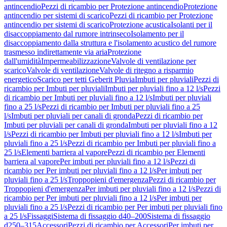
antincendio
Pezzi di ricambio per Protezione antincendio
Protezione
antincendio per sistemi di scarico
Pezzi di ricambio per Protezione
antincendio per sistemi di scarico
Protezione acustica
Isolanti per il
disaccoppiamento dal rumore intrinseco
Isolamento per il
disaccoppiamento dalla struttura e l'isolamento acustico del rumore
trasmesso indirettamente via aria
Protezione
dall'umidità
Impermeabilizzazione
Valvole di ventilazione per
scarico
Valvole di ventilazione
Valvole di ritegno a risparmio
energetico
Scarico per tetti Geberit Pluvia
Imbuti per pluviali
Pezzi di
ricambio per Imbuti per pluviali
Imbuti per pluviali fino a 12 l/s
Pezzi
di ricambio per Imbuti per pluviali fino a 12 l/s
Imbuti per pluviali
fino a 25 l/s
Pezzi di ricambio per Imbuti per pluviali fino a 25
l/s
Imbuti per pluviali per canali di gronda
Pezzi di ricambio per
Imbuti per pluviali per canali di gronda
Imbuti per pluviali fino a 12
l/s
Pezzi di ricambio per Imbuti per pluviali fino a 12 l/s
Imbuti per
pluviali fino a 25 l/s
Pezzi di ricambio per Imbuti per pluviali fino a
25 l/s
Elementi barriera al vapore
Pezzi di ricambio per Elementi
barriera al vapore
Per imbuti per pluviali fino a 12 l/s
Pezzi di
ricambio per Per imbuti per pluviali fino a 12 l/s
Per imbuti per
pluviali fino a 25 l/s
Troppopieni d'emergenza
Pezzi di ricambio per
Troppopieni d'emergenza
Per imbuti per pluviali fino a 12 l/s
Pezzi di
ricambio per Per imbuti per pluviali fino a 12 l/s
Per imbuti per
pluviali fino a 25 l/s
Pezzi di ricambio per Per imbuti per pluviali fino
a 25 l/s
Fissaggi
Sistema di fissaggio d40–200
Sistema di fissaggio
d250–315
Accessori
Pezzi di ricambio per Accessori
Per imbuti per