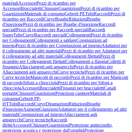
materiali
Accessori
Pezzi di ricambio per
Accessori
Braccialetti
Chiusure
Guarnizioni
Pezzi di ricambio per
Guarnizioni
Materiale di consumo
Geberit PE
Tubi
Raccordi
Pezzi di
ricambio per Raccordi
Curve
Braghe
Riduzioni
Braghe
d'ispezione
Pezzi di ricambio per Braghe d'ispezione
Raccordi
speciali
Pezzi di ricambio per Raccordi speciali
Raccordi
SuperTube
Curve
Raccordi speciali
Collegamenti
Pezzi di ricambio
per Collegamenti
Collegamenti a saldare
Congiunzioni ad
innesto
Pezzi di ricambio per Congiunzioni ad innesto
Adattatori per
il collegamento ad altri materiali
Pezzi di ricambio per Adattatori per
il collegamento ad altri materiali
Collegamenti filettati
Pezzi di
ricambio per Collegamenti filettati
Collegamenti a flangia
Colletti di
fissaggio
Allacciamenti agli apparecchi
Pezzi di ricambio per
Allacciamenti agli apparecchi
Curve tecniche
Pezzi di ricambio per
Curve tecniche
Manicotti di raccordo
Pezzi di ricambio per Manicotti
di raccordo
Sifoni a chiocciola
Pezzi di ricambio per Sifoni a
chiocciola
Accessori
Braccialetti
Fissaggi per braccialetti
Canali
portanti
Chiusure
Guarnizioni
Protezioni cantiere
Materiali di
consumo
Geberit PP-
HT
Tubi
Raccordi
Curve
Diramazioni
Riduzioni
Braghe
d'ispezione
Aumenti
Giunzioni
Adattatori per il collegamento ad altri
materiali
Congiunzioni ad innesto
Allacciamenti agli
apparecchi
Curve tecniche
Raccordi
diritti
Accessori
Chiusure
Guarnizioni
Protezione antincendio,
protezione acustica e protezione dall'umidità
Protezione