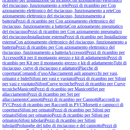
ricambio per Installazione da incasso
Con azionamento elettronico
del risciacquo, funzionamento a rete
Pezzi di ricambio per Con
azionamento elettronico del risciacquo, funzionamento a rete
Con
azionamento elettronico del risciacquo, funzionamento a
batteria
Pezzi di ricambio per Con azionamento elettronico del
risciacquo, funzionamento a batteria
Con azionamento pneumatico
del risciacquo
Pezzi di ricambio per Con azionamento pneumatico
del risciacquo
Installazione esterna
Pezzi di ricambio per Installazione
esterna
Con azionamento elettronico del risciacquo, funzionamento a
batteria
Pezzi di ricambio per Con azionamento elettronico del
risciacquo, funzionamento a batteria
Accessori
Pezzi di ricambio per
Accessori
Kit per il montaggio grezzo e kit di adattamento
Pezzi di
ricambio per Kit per il montaggio grezzo e kit di adattamento
Tubi di
risciacquo, curve di risciacquo e adattatori
Placche di
copertura
Comandi d’uso
Allacciamenti agli apparecchi per vasi,
orinatoi e bidet
Sifoni per vasi e vuotatoi
Pezzi di ricambio per Sifoni
per vasi e vuotatoi
Sifoni
Curve tecniche
Pezzi di ricambio per Curve
tecniche
Manicotti
Pezzi di ricambio per Manicotti
Set per
allacciamento
Pezzi di ricambio per Set per
allacciamento
Cannotti
Pezzi di ricambio per Cannotti
Raccordi in
PVC
Pezzi di ricambio per Raccordi in PVC
Morsetti e cappucci di
copertura
Sifoni per orinatoi
Pezzi di ricambio per Sifoni per
orinatoi
Sifoni per orinatoio
Pezzi di ricambio per Sifoni per
orinatoio
Sifoni tubolari
Pezzi di ricambio per Sifoni
tubolari
Prolunghe del tubo di risciacquo e del cannotto
Pezzi di