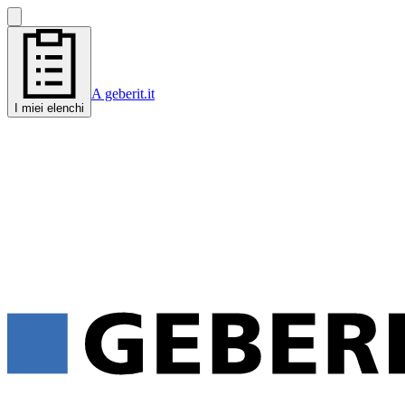
A geberit.it
I miei elenchi