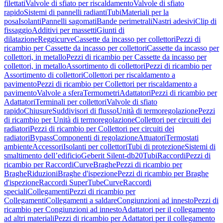
filettati
Valvole di sfiato per riscaldamento
Valvole di sfiato
rapido
Sistemi di pannelli radianti
Tubi
Materiali per la
posa
Isolanti
Pannelli sagomati
Bande perimetrali
Nastri adesivi
Clip di
fissaggio
Additivi per massetti
Giunti di
dilatazione
Reggicurve
Cassette da incasso per collettori
Pezzi di
ricambio per Cassette da incasso per collettori
Cassette da incasso per
collettori, in metallo
Pezzi di ricambio per Cassette da incasso per
collettori, in metallo
Assortimento di collettori
Pezzi di ricambio per
Assortimento di collettori
Collettori per riscaldamento a
pavimento
Pezzi di ricambio per Collettori per riscaldamento a
pavimento
Valvole a sfera
Termometri
Adattatori
Pezzi di ricambio per
Adattatori
Terminali per collettori
Valvole di sfiato
rapido
Chiusure
Suddivisori di flusso
Unità di termoregolazione
Pezzi
di ricambio per Unità di termoregolazione
Collettori per circuiti dei
radiatori
Pezzi di ricambio per Collettori per circuiti dei
radiatori
Bypass
Componenti di regolazione
Attuatori
Termostati
ambiente
Accessori
Isolanti per collettori
Tubi di protezione
Sistemi di
smaltimento dell’edificio
Geberit Silent-db20
Tubi
Raccordi
Pezzi di
ricambio per Raccordi
Curve
Braghe
Pezzi di ricambio per
Braghe
Riduzioni
Braghe d'ispezione
Pezzi di ricambio per Braghe
d'ispezione
Raccordi SuperTube
Curve
Raccordi
speciali
Collegamenti
Pezzi di ricambio per
Collegamenti
Collegamenti a saldare
Congiunzioni ad innesto
Pezzi di
ricambio per Congiunzioni ad innesto
Adattatori per il collegamento
ad altri materiali
Pezzi di ricambio per Adattatori per il collegamento