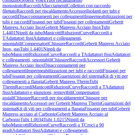
consumo
Geberit Volex
Tubi riscaldamento
monostrato
Raccordi
Allacciamenti
Collettori con raccordo
filettato
Raccordi per riscaldamento
Accessori
Isolanti per tubi e
raccordi
Disaccoppiamenti per collegamenti
Impermeabilizzazioni per
tubi e raccordi
Fissaggi per tubi
Fissaggi per collegamenti
Geberit
Mapress Acciaio Inox
Geberit Mapress Acciaio Inox
Tubi
1.4401
Nippli da tubo
Manicotti
Riduzioni
Curve
Raccordi a
T
Adattatori fissi
Adattatori e collegamenti,
smontabili
Compensatori
Chiusure
Raccordi
Geberit Mapress Acciaio
Inox, gas
Tubi 1.4401
Nippli da
tubo
Manicotti
Riduzioni
Curve
Raccordi a T
Adattatori fissi
Adattatori
e collegamenti, smontabili
Chiusure
Raccordi
Accessori Geberit
Mapress Acciaio Inox
Disaccoppiamenti per
collegamenti
Impermeabilizzazioni per tubi e raccordi
Fissaggi per
tubi
Fissaggi per collegamenti
Guarnizioni del sistema
Kit di viti per
collegamenti a flangia
Geberit Mapress Therm
Tubi
Therm
Raccordi
Manicotti
Riduzioni
Curve
Raccordi a T
Adattatori
fissi
Adattatori e giunzioni, removibili
Compensatori
assiali
Chiusure
Raccordi per riscaldamento
Chiusure per
riscaldamento
Accessori per Geberit Mapress Therm
Guarnizioni del
sistema
Kit di viti per collegamenti a flangia
Fissaggi per tubi
Geberit
Mapress acciaio al Carbonio
Geberit Mapress Acciaio al
Carbonio
Tubi 1.0034
Tubi 1.0215
Nippli da
tubo
Manicotti
Riduzioni
Curve
Raccordi a T
Croci a 90
gradi
Adattatori fissi
Adattatori e collegamenti,