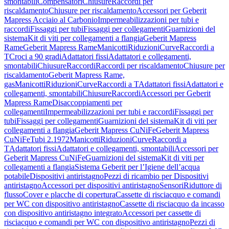
smontabili
Compensatori
Chiusure
Raccordi per
riscaldamento
Chiusure per riscaldamento
Accessori per Geberit
Mapress Acciaio al Carbonio
Impermeabilizzazioni per tubi e
raccordi
Fissaggi per tubi
Fissaggi per collegamenti
Guarnizioni del
sistema
Kit di viti per collegamenti a flangia
Geberit Mapress
Rame
Geberit Mapress Rame
Manicotti
Riduzioni
Curve
Raccordi a
T
Croci a 90 gradi
Adattatori fissi
Adattatori e collegamenti,
smontabili
Chiusure
Raccordi
Raccordi per riscaldamento
Chiusure per
riscaldamento
Geberit Mapress Rame,
gas
Manicotti
Riduzioni
Curve
Raccordi a T
Adattatori fissi
Adattatori e
collegamenti, smontabili
Chiusure
Raccordi
Accessori per Geberit
Mapress Rame
Disaccoppiamenti per
collegamenti
Impermeabilizzazioni per tubi e raccordi
Fissaggi per
tubi
Fissaggi per collegamenti
Guarnizioni del sistema
Kit di viti per
collegamenti a flangia
Geberit Mapress CuNiFe
Geberit Mapress
CuNiFe
Tubi 2.1972
Manicotti
Riduzioni
Curve
Raccordi a
T
Adattatori fissi
Adattatori e collegamenti, smontabili
Accessori per
Geberit Mapress CuNiFe
Guarnizioni del sistema
Kit di viti per
collegamenti a flangia
Sistema Geberit per l’Igiene dell’acqua
potabile
Dispositivi antiristagno
Pezzi di ricambio per Dispositivi
antiristagno
Accessori per dispositivi antiristagno
Sensori
Riduttore di
flusso
Cover e placche di copertura
Cassette di risciacquo e comandi
per WC con dispositivo antiristagno
Cassette di risciacquo da incasso
con dispositivo antiristagno integrato
Accessori per cassette di
risciacquo e comandi per WC con dispositivo antiristagno
Pezzi di