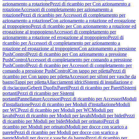
azionamento a rotazione
Pezzi di ricambio per Con azionamento a
rotazione
Accessori di completamento per azionamento a
rotazione
Pezzi di ricambio per Accessori di completamento per
azionamento a rotazione
Con azionamento a rotazione ed erogazione
al troppopieno
Pezzi di ricambio per Con azionamento a rotazione ed
erogazione al troppopieno
Accessori di completamento per
azionamento a rotazione ed erogazione al troppopieno
Pezzi di
ricambio per Accessori di completamento per azionamento a
rotazione ed erogazione al troppopieno
Con azionamento a pressione
PushControl
Pezzi di ricambio per Con azionamento a pressione
PushControl
Accessori di completamento per comando a pressione
PushControl
Pezzi di ricambio per Accessori di completamento per
comando a pressione PushControl
Con tappo per piletta
Pezzi di
ricambio per Con tappo per piletta
Accessori per sifoni per vasche da
bagno
Tappi per piletta
Allacciamenti idrici
Sistemi di installazione e
di risciacquo
Geberit Duofix
Pareti
Pezzi di ricambio per Pareti
Sistemi
portanti
Pezzi di ricambio per Sistemi
portanti
Pannellature
Accessori
Pezzi di ricambio per Accessori
Moduli
d'installazione
Pezzi di ricambio per Moduli d'installazione
Moduli
per WC
Pezzi di ricambio per Moduli per WC
Moduli per
lavabi
Pezzi di ricambio per Moduli per lavabi
Moduli per bidet
Pezzi
di ricambio per Moduli per bidet
Moduli per orinatoi
Pezzi di
ricambio per Moduli per orinatoi
Moduli per docce con scarico a
parete
Pezzi di ricambio per Moduli per docce con scarico a
parete
Moduli per docce e vasche da bagno
Pezzi di ricambio per