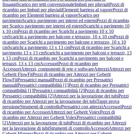
fissaggi
Scarico per tetti convenzionale
Imbuti per pluviali
Pezzi di
ricambio per Imbuti per pluviali
Elementi barriera al vapore
Pezzi di
ricambio per Elementi barriera al vapore
Scarico per
pavimento
Scarico pavimento per interni ed esterni
Pezzi di ricambio
per Scarico pavimento per interni ed esterni
Scarichi a pavimento 10
x 10 cm
Pezzi di ricambio per Scarichi a pavimento 10 x 10
cm
Scarichi a pavimento per balcone e terrazzo, 10 x 10 cm
Pezzi di
ricambio per Scarichi a pavimento per balcone e terrazzo, 10 x 10
cm
Scarichi a pavimento 13 x 13 cm
Pezzi di ricambio per Scarichi a
pavimento 13 x 13 cm
Scarichi a pavimento per balconi e terrazzi, 13
x 13 cm
Pezzi di ricambio per Scarichi a pavimento per balconi e
terrazzi, 13 x 13 cm
Accessori
Pezzi di ricambio per
Accessori
Attrezzi, componenti di rete e software
Attrezzi
Attrezzi per
Geberit FlowFit
Pezzi di ricambio per Attrezzi per Geberit
FlowFit
Pressatrici manuali
Pezzi di ricambio per Pressatrici
manuali
Pressatrici compatibilità [1]
Pezzi di ricambio per Pressatrici
compatibilità [1]
Pressatrici compatibilità [2]
Pezzi di ricambio per
Pressatrici compatibilità [2]
Attrezzi per la lavorazione dei tubi
Pezzi
di ricambio per Attrezzi per la lavorazione dei tubi
Tappi prova
pressione
Strumenti di controllo
Pressatrici con attrezzi
Accessori
Pezzi
di ricambio per Accessori
Attrezzi per Geberit Volex
Pezzi di
ricambio per Attrezzi per Geberit Volex
Pressatrici compatibilità
[2]
Attrezzi per la lavorazione di tubi
Pezzi di ricambio per Attrezzi
per la lavorazione di tubi
Strumenti di controllo
Accessori
Attrezzi per
Geberit Mapress
Pezzi di ricambio per Attrezzi per Geberit