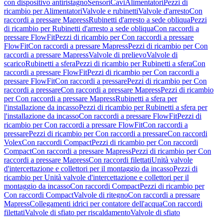
con dispositivo antiristagno
Sensori
Cavi
Alimentatori
Pezzi di
ricambio per Alimentatori
Valvole e rubinetti
Valvole d'arresto
Con
raccordi a pressare Mapress
Rubinetti d'arresto a sede obliqua
Pezzi
di ricambio per Rubinetti d'arresto a sede obliqua
Con raccordi a
pressare FlowFit
Pezzi di ricambio per Con raccordi a pressare
FlowFit
Con raccordi a pressare Mapress
Pezzi di ricambio per Con
raccordi a pressare Mapress
Valvole di prelievo
Valvole di
scarico
Rubinetti a sfera
Pezzi di ricambio per Rubinetti a sfera
Con
raccordi a pressare FlowFit
Pezzi di ricambio per Con raccordi a
pressare FlowFit
Con raccordi a pressare
Pezzi di ricambio per Con
raccordi a pressare
Con raccordi a pressare Mapress
Pezzi di ricambio
per Con raccordi a pressare Mapress
Rubinetti a sfera per
l'installazione da incasso
Pezzi di ricambio per Rubinetti a sfera per
l'installazione da incasso
Con raccordi a pressare FlowFit
Pezzi di
ricambio per Con raccordi a pressare FlowFit
Con raccordi a
pressare
Pezzi di ricambio per Con raccordi a pressare
Con raccordi
Volex
Con raccordi Compact
Pezzi di ricambio per Con raccordi
Compact
Con raccordi a pressare Mapress
Pezzi di ricambio per Con
raccordi a pressare Mapress
Con raccordi filettati
Unità valvole
d'intercettazione e collettori per il montaggio da incasso
Pezzi di
ricambio per Unità valvole d'intercettazione e collettori per il
montaggio da incasso
Con raccordi Compact
Pezzi di ricambio per
Con raccordi Compact
Valvole di ritegno
Con raccordi a pressare
Mapress
Collegamenti idrici per contatore dell'acqua
Con raccordi
filettati
Valvole di sfiato per riscaldamento
Valvole di sfiato