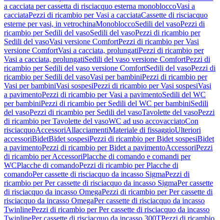
a cacciata per cassetta di risciacquo esterna monoblocco
Vasi a
cacciata
Pezzi di ricambio per Vasi a cacciata
Cassette di risciacquo
esterne per vasi, in vetrochina
Monoblocco
Sedili del vaso
Pezzi di
ricambio per Sedili del vaso
Sedili del vaso
Pezzi di ricambio per
Sedili del vaso
Vasi versione Comfort
Pezzi di ricambio per Vasi
versione Comfort
Vasi a cacciata, prolungati
Pezzi di ricambio per
Vasi a cacciata, prolungati
Sedili del vaso versione Comfort
Pezzi di
ricambio per Sedili del vaso versione Comfort
Sedili del vaso
Pezzi di
ricambio per Sedili del vaso
Vasi per bambini
Pezzi di ricambio per
Vasi per bambini
Vasi sospesi
Pezzi di ricambio per Vasi sospesi
Vasi
a pavimento
Pezzi di ricambio per Vasi a pavimento
Sedili del WC
per bambini
Pezzi di ricambio per Sedili del WC per bambini
Sedili
del vaso
Pezzi di ricambio per Sedili del vaso
Tavolette del vaso
Pezzi
di ricambio per Tavolette del vaso
WC ad uso accovacciato
Con
risciacquo
Accessori
Allacciamenti
Materiale di fissaggio
Ulteriori
accessori
Bidet
Bidet sospesi
Pezzi di ricambio per Bidet sospesi
Bidet
a pavimento
Pezzi di ricambio per Bidet a pavimento
Accessori
Pezzi
di ricambio per Accessori
Placche di comando e comandi per
WC
Placche di comando
Pezzi di ricambio per Placche di
comando
Per cassette di risciacquo da incasso Sigma
Pezzi di
ricambio per Per cassette di risciacquo da incasso Sigma
Per cassette
di risciacquo da incasso Omega
Pezzi di ricambio per Per cassette di
risciacquo da incasso Omega
Per cassette di risciacquo da incasso
Twinline
Pezzi di ricambio per Per cassette di risciacquo da incasso
Twinline
Per cassette di risciacquo da incasso 300T
Pezzi di ricambio