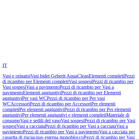
IT
Vasi e orinatoi
Vasi bidet Geberit AquaClean
Elementi completi
Pezzi
di ricambio per Elementi completi
Vasi sospesi
Pezzi di ricambio per
Vasi sospesi
Vasi a pavimento
Pezzi di ricambio per Vasi a
pavimento
Elementi aggiuntivi
Pezzi di ricambio per Elementi
aggiuntivi
Per vasi WC
Pezzi di ricambio per Per vasi
WC
Accessori
Pezzi di ricambio per Accessori
Per elementi
completi
Per elementi aggiuntivi
Pezzi di ricambio per Per elementi
aggiuntivi
Per elementi aggiuntivi e elementi completi
Materiale di
consumo
Vasi e sedili del vaso
Vasi sospesi
Pezzi di ricambio per Vasi
sospesi
Vasi a cacciata
Pezzi di ricambio per Vasi a cacciata
Vasi a
pavimento
Pezzi di ricambio per Vasi a pavimento
Vasi a cacciata per
cassetta di risciacquo esterna monoblocco
Pezzi di ricambio per Vasi