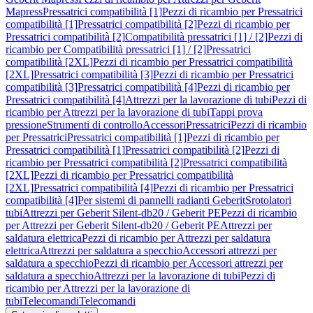
Mapress
Pressatrici compatibilità [1]
Pezzi di ricambio per Pressatrici
compatibilità [1]
Pressatrici compatibilità [2]
Pezzi di ricambio per
Pressatrici compatibilità [2]
Compatibilità pressatrici [1] / [2]
Pezzi di
ricambio per Compatibilità pressatrici [1] / [2]
Pressatrici
compatibilità [2XL]
Pezzi di ricambio per Pressatrici compatibilità
[2XL]
Pressatrici compatibilità [3]
Pezzi di ricambio per Pressatrici
compatibilità [3]
Pressatrici compatibilità [4]
Pezzi di ricambio per
Pressatrici compatibilità [4]
Attrezzi per la lavorazione di tubi
Pezzi di
ricambio per Attrezzi per la lavorazione di tubi
Tappi prova
pressione
Strumenti di controllo
Accessori
Pressatrici
Pezzi di ricambio
per Pressatrici
Pressatrici compatibilità [1]
Pezzi di ricambio per
Pressatrici compatibilità [1]
Pressatrici compatibilità [2]
Pezzi di
ricambio per Pressatrici compatibilità [2]
Pressatrici compatibilità
[2XL]
Pezzi di ricambio per Pressatrici compatibilità
[2XL]
Pressatrici compatibilità [4]
Pezzi di ricambio per Pressatrici
compatibilità [4]
Per sistemi di pannelli radianti Geberit
Srotolatori
tubi
Attrezzi per Geberit Silent-db20 / Geberit PE
Pezzi di ricambio
per Attrezzi per Geberit Silent-db20 / Geberit PE
Attrezzi per
saldatura elettrica
Pezzi di ricambio per Attrezzi per saldatura
elettrica
Attrezzi per saldatura a specchio
Accessori attrezzi per
saldatura a specchio
Pezzi di ricambio per Accessori attrezzi per
saldatura a specchio
Attrezzi per la lavorazione di tubi
Pezzi di
ricambio per Attrezzi per la lavorazione di
tubi
Telecomandi
Telecomandi