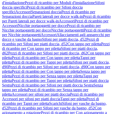
d'installazione
Pezzi di ricambio per Moduli d'installazione
Sifoni
doccia specifici
Pezzi di ricambio per Sifoni doccia
specifici
Accessori
Separazioni doccia
Pezzi di ricambio per
Separazioni doccia
Pareti laterali per docce walk-in
Pezzi di ricambio
per Pareti laterali per docce walk-in
Accessori
Pezzi di ricambio per
Accessori
Nicchie portaoggetti per docce
Pezzi di ricambio per
Nicchie portaoggetti per docce
Nicchie portaoggetti
Pezzi di ricambio
per Nicchie portaoggetti
Accessori
Allacciamenti agli apparecchi per
docce e vasche da bagno
Sifoni per piatti doccia, d52
Pezzi di
ricambio per Sifoni per piatti doccia, d52
Con tappo per piletta
Pezzi
di ricambio per Con tappo per piletta
Sifoni per piatti doccia,
d62
Pezzi di ricambio per Sifoni per piatti doccia, d62
Con tappo per
piletta
Pezzi di ricambio per Con tappo per piletta
Tappi per
piletta
Pezzi di ricambio per Tappi per piletta
Sifoni per piatti doccia,
d90
Pezzi di ricambio per Sifoni per piatti doccia, d90
Con tappo per
piletta
Pezzi di ricambio per Con tappo per piletta
Senza tappo per
piletta
Pezzi di ricambio per Senza tappo per piletta
Tappi per
piletta
Pezzi di ricambio per Tappi per piletta
Sifoni per piatti doccia
Sestra
Pezzi di ricambio per Sifoni per piatti doccia Sestra
Senza
tappo per piletta
Pezzi di ricambio per Senza tappo per
piletta
Accessori per sifoni per piatti doccia
Pezzi di ricambio per
Accessori per sifoni per piatti doccia
Tappi per piletta
Pezzi di
ricambio per Tappi per piletta
Scarichi
Sifoni per vasche da bagno,
d52
Pezzi di ricambio per Sifoni per vasche da bagno, d52
Con
azionamento a rotazione
Pezzi di ricambio per Con azionamento a