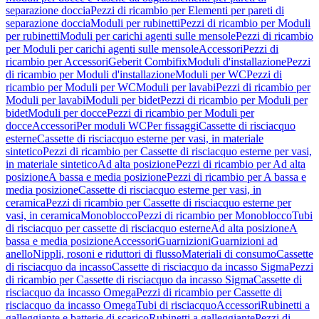
separazione doccia
Pezzi di ricambio per Elementi per pareti di
separazione doccia
Moduli per rubinetti
Pezzi di ricambio per Moduli
per rubinetti
Moduli per carichi agenti sulle mensole
Pezzi di ricambio
per Moduli per carichi agenti sulle mensole
Accessori
Pezzi di
ricambio per Accessori
Geberit Combifix
Moduli d'installazione
Pezzi
di ricambio per Moduli d'installazione
Moduli per WC
Pezzi di
ricambio per Moduli per WC
Moduli per lavabi
Pezzi di ricambio per
Moduli per lavabi
Moduli per bidet
Pezzi di ricambio per Moduli per
bidet
Moduli per docce
Pezzi di ricambio per Moduli per
docce
Accessori
Per moduli WC
Per fissaggi
Cassette di risciacquo
esterne
Cassette di risciacquo esterne per vasi, in materiale
sintetico
Pezzi di ricambio per Cassette di risciacquo esterne per vasi,
in materiale sintetico
Ad alta posizione
Pezzi di ricambio per Ad alta
posizione
A bassa e media posizione
Pezzi di ricambio per A bassa e
media posizione
Cassette di risciacquo esterne per vasi, in
ceramica
Pezzi di ricambio per Cassette di risciacquo esterne per
vasi, in ceramica
Monoblocco
Pezzi di ricambio per Monoblocco
Tubi
di risciacquo per cassette di risciacquo esterne
Ad alta posizione
A
bassa e media posizione
Accessori
Guarnizioni
Guarnizioni ad
anello
Nippli, rosoni e riduttori di flusso
Materiali di consumo
Cassette
di risciacquo da incasso
Cassette di risciacquo da incasso Sigma
Pezzi
di ricambio per Cassette di risciacquo da incasso Sigma
Cassette di
risciacquo da incasso Omega
Pezzi di ricambio per Cassette di
risciacquo da incasso Omega
Tubi di risciacquo
Accessori
Rubinetti a
galleggiante e batterie di scarico
Rubinetti a galleggiante
Pezzi di