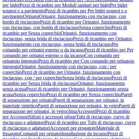
per bidet
Pezzi di ricambio per Moduli sanitari per bidet
Per bidet
sospesi e a pavimento
Pezzi di ricambio per Per bidet sospesi e a
pavimento
Orinatoi
Orinatoi, funzionamento con risciacquo, con
bordo di risciacquo
Pezzi di ricambio per Orinatoi, funzionamento
con risciacquo, con bordo di risciacquo
Senza coperchio
Pezzi di
ricambio per Senza coperchio
Orinatoi, funzionamento con
risciacquo, senza brida di risciacquo
Pezzi di ricambio per Orinatoi,
funzionamento con risciacquo, senza brida di risciacquo
Per
comando per orinatoi esterno o da incasso
Pezzi di ricambio per Per
comando per orinatoi esterno o da incasso
Con comando per
orinatoio integrato
Pezzi di ricambio per Con comando per orinatoio
integrato
Orinatoi, funzionamento con risciacquo, con / per
coperchio
Pezzi di ricambio per Orinatoi, funzionamento con
risciacquo, con / per coperchio
Senza brida di risciacquo
Pezzi di
ricambio per Senza brida di risciacquo
Orinatoi, funzionamento
senza acqua
Pezzi di ricambio per Orinatoi, funzionamento senza
acqua
Senza coperchio
Pezzi di ricambio per Senza coperchio
Pareti
di separazione per orinatoi
Pareti di separazione per orinatoi, in
materiale sintetico
Pareti di separazione per orinatoi, in vetro
Pareti di
separazione per orinatoi, in vetrochina
Accessori
Pezzi di ricambio
per Accessori
Sifoni e accessori sifone
Tubi di risciacquo, curve di
risciacquo e adattatori
Pezzi di ricambio per Tubi di risciacquo, curve
di risciacquo e adattatori
Accessori per erogatore
Materiale di
fissaggio
Comandi per orinatoi
Installazione da incasso
Pezzi di