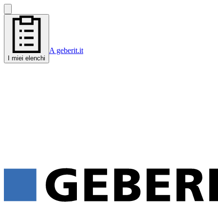
A geberit.it
I miei elenchi