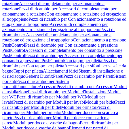
rotazione
Accessori di completamento per azionamento a
rotazione
Pezzi di ricambio per Accessori di completamento per
azionamento a rotazione
Con azionamento a rotazione ed erogazione
al troppopieno
Pezzi di ricambio per Con azionamento a rotazione ed
erogazione al troppopieno
Accessori di completamento per
azionamento a rotazione ed erogazione al troppopieno
Pezzi di
ricambio per Accessori di completamento per azionamento a
rotazione ed erogazione al troppopieno
Con azionamento a pressione
PushControl
Pezzi di ricambio per Con azionamento a pressione
PushControl
Accessori di completamento per comando a pressione
PushControl
Pezzi di ricambio per Accessori di completamento per
comando a pressione PushControl
Con tappo per piletta
Pezzi di
ricambio per Con tappo per piletta
Accessori per sifoni per vasche da
bagno
Tappi per piletta
Allacciamenti idrici
Sistemi di installazione e
di risciacquo
Geberit Duofix
Pareti
Pezzi di ricambio per Pareti
Sistemi
portanti
Pezzi di ricambio per Sistemi
portanti
Pannellature
Accessori
Pezzi di ricambio per Accessori
Moduli
d'installazione
Pezzi di ricambio per Moduli d'installazione
Moduli
per WC
Pezzi di ricambio per Moduli per WC
Moduli per
lavabi
Pezzi di ricambio per Moduli per lavabi
Moduli per bidet
Pezzi
di ricambio per Moduli per bidet
Moduli per orinatoi
Pezzi di
ricambio per Moduli per orinatoi
Moduli per docce con scarico a
parete
Pezzi di ricambio per Moduli per docce con scarico a
parete
Moduli per docce e vasche da bagno
Pezzi di ricambio per
Moduli per docce e vasche da bagno
Elementi per pareti di