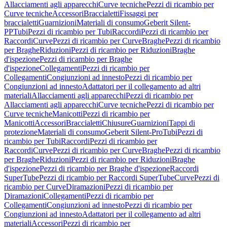
Allacciamenti agli apparecchi
Curve tecniche
Pezzi di ricambio per
Curve tecniche
Accessori
Braccialetti
Fissaggi per
braccialetti
Guarnizioni
Materiali di consumo
Geberit Silent-
PP
Tubi
Pezzi di ricambio per Tubi
Raccordi
Pezzi di ricambio per
Raccordi
Curve
Pezzi di ricambio per Curve
Braghe
Pezzi di ricambio
per Braghe
Riduzioni
Pezzi di ricambio per Riduzioni
Braghe
d'ispezione
Pezzi di ricambio per Braghe
d'ispezione
Collegamenti
Pezzi di ricambio per
Collegamenti
Congiunzioni ad innesto
Pezzi di ricambio per
Congiunzioni ad innesto
Adattatori per il collegamento ad altri
materiali
Allacciamenti agli apparecchi
Pezzi di ricambio per
Allacciamenti agli apparecchi
Curve tecniche
Pezzi di ricambio per
Curve tecniche
Manicotti
Pezzi di ricambio per
Manicotti
Accessori
Braccialetti
Chiusure
Guarnizioni
Tappi di
protezione
Materiali di consumo
Geberit Silent-Pro
Tubi
Pezzi di
ricambio per Tubi
Raccordi
Pezzi di ricambio per
Raccordi
Curve
Pezzi di ricambio per Curve
Braghe
Pezzi di ricambio
per Braghe
Riduzioni
Pezzi di ricambio per Riduzioni
Braghe
d'ispezione
Pezzi di ricambio per Braghe d'ispezione
Raccordi
SuperTube
Pezzi di ricambio per Raccordi SuperTube
Curve
Pezzi di
ricambio per Curve
Diramazioni
Pezzi di ricambio per
Diramazioni
Collegamenti
Pezzi di ricambio per
Collegamenti
Congiunzioni ad innesto
Pezzi di ricambio per
Congiunzioni ad innesto
Adattatori per il collegamento ad altri
materiali
Accessori
Pezzi di ricambio per