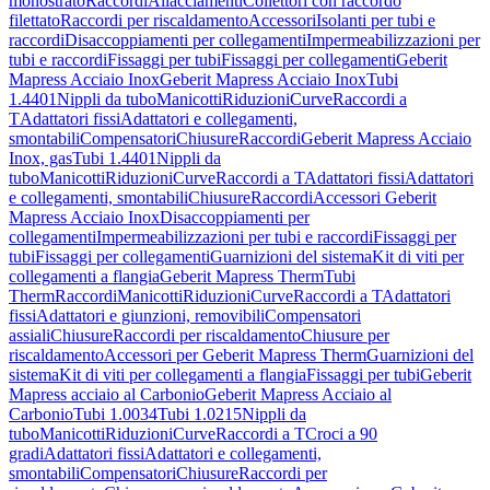
monostrato
Raccordi
Allacciamenti
Collettori con raccordo
filettato
Raccordi per riscaldamento
Accessori
Isolanti per tubi e
raccordi
Disaccoppiamenti per collegamenti
Impermeabilizzazioni per
tubi e raccordi
Fissaggi per tubi
Fissaggi per collegamenti
Geberit
Mapress Acciaio Inox
Geberit Mapress Acciaio Inox
Tubi
1.4401
Nippli da tubo
Manicotti
Riduzioni
Curve
Raccordi a
T
Adattatori fissi
Adattatori e collegamenti,
smontabili
Compensatori
Chiusure
Raccordi
Geberit Mapress Acciaio
Inox, gas
Tubi 1.4401
Nippli da
tubo
Manicotti
Riduzioni
Curve
Raccordi a T
Adattatori fissi
Adattatori
e collegamenti, smontabili
Chiusure
Raccordi
Accessori Geberit
Mapress Acciaio Inox
Disaccoppiamenti per
collegamenti
Impermeabilizzazioni per tubi e raccordi
Fissaggi per
tubi
Fissaggi per collegamenti
Guarnizioni del sistema
Kit di viti per
collegamenti a flangia
Geberit Mapress Therm
Tubi
Therm
Raccordi
Manicotti
Riduzioni
Curve
Raccordi a T
Adattatori
fissi
Adattatori e giunzioni, removibili
Compensatori
assiali
Chiusure
Raccordi per riscaldamento
Chiusure per
riscaldamento
Accessori per Geberit Mapress Therm
Guarnizioni del
sistema
Kit di viti per collegamenti a flangia
Fissaggi per tubi
Geberit
Mapress acciaio al Carbonio
Geberit Mapress Acciaio al
Carbonio
Tubi 1.0034
Tubi 1.0215
Nippli da
tubo
Manicotti
Riduzioni
Curve
Raccordi a T
Croci a 90
gradi
Adattatori fissi
Adattatori e collegamenti,
smontabili
Compensatori
Chiusure
Raccordi per