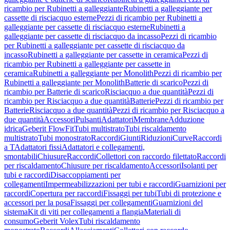
ricambio per Rubinetti a galleggiante
Rubinetti a galleggiante per
cassette di risciacquo esterne
Pezzi di ricambio per Rubinetti a
galleggiante per cassette di risciacquo esterne
Rubinetti a
galleggiante per cassette di risciacquo da incasso
Pezzi di ricambio
per Rubinetti a galleggiante per cassette di risciacquo da
incasso
Rubinetti a galleggiante per cassette in ceramica
Pezzi di
ricambio per Rubinetti a galleggiante per cassette in
ceramica
Rubinetti a galleggiante per Monolith
Pezzi di ricambio per
Rubinetti a galleggiante per Monolith
Batterie di scarico
Pezzi di
ricambio per Batterie di scarico
Risciacquo a due quantità
Pezzi di
ricambio per Risciacquo a due quantità
Batterie
Pezzi di ricambio per
Batterie
Risciacquo a due quantità
Pezzi di ricambio per Risciacquo a
due quantità
Accessori
Pulsanti
Adattatori
Membrane
Adduzione
idrica
Geberit FlowFit
Tubi multistrato
Tubi riscaldamento
multistrato
Tubi monostrato
Raccordi
Giunti
Riduzioni
Curve
Raccordi
a T
Adattatori fissi
Adattatori e collegamenti,
smontabili
Chiusure
Raccordi
Collettori con raccordo filettato
Raccordi
per riscaldamento
Chiusure per riscaldamento
Accessori
Isolanti per
tubi e raccordi
Disaccoppiamenti per
collegamenti
Impermeabilizzazioni per tubi e raccordi
Guarnizioni per
raccordi
Copertura per raccordi
Fissaggi per tubi
Tubi di protezione e
accessori per la posa
Fissaggi per collegamenti
Guarnizioni del
sistema
Kit di viti per collegamenti a flangia
Materiali di
consumo
Geberit Volex
Tubi riscaldamento