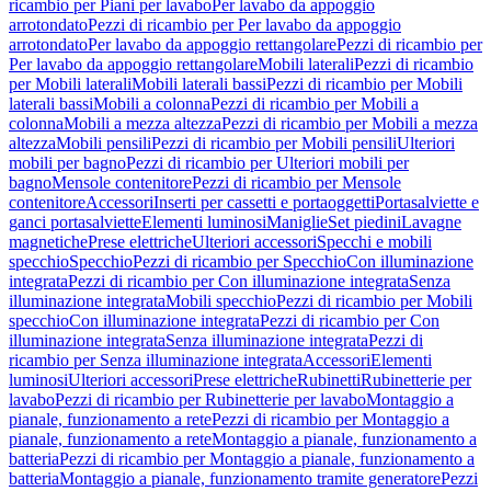
ricambio per Piani per lavabo
Per lavabo da appoggio
arrotondato
Pezzi di ricambio per Per lavabo da appoggio
arrotondato
Per lavabo da appoggio rettangolare
Pezzi di ricambio per
Per lavabo da appoggio rettangolare
Mobili laterali
Pezzi di ricambio
per Mobili laterali
Mobili laterali bassi
Pezzi di ricambio per Mobili
laterali bassi
Mobili a colonna
Pezzi di ricambio per Mobili a
colonna
Mobili a mezza altezza
Pezzi di ricambio per Mobili a mezza
altezza
Mobili pensili
Pezzi di ricambio per Mobili pensili
Ulteriori
mobili per bagno
Pezzi di ricambio per Ulteriori mobili per
bagno
Mensole contenitore
Pezzi di ricambio per Mensole
contenitore
Accessori
Inserti per cassetti e portaoggetti
Portasalviette e
ganci portasalviette
Elementi luminosi
Maniglie
Set piedini
Lavagne
magnetiche
Prese elettriche
Ulteriori accessori
Specchi e mobili
specchio
Specchio
Pezzi di ricambio per Specchio
Con illuminazione
integrata
Pezzi di ricambio per Con illuminazione integrata
Senza
illuminazione integrata
Mobili specchio
Pezzi di ricambio per Mobili
specchio
Con illuminazione integrata
Pezzi di ricambio per Con
illuminazione integrata
Senza illuminazione integrata
Pezzi di
ricambio per Senza illuminazione integrata
Accessori
Elementi
luminosi
Ulteriori accessori
Prese elettriche
Rubinetti
Rubinetterie per
lavabo
Pezzi di ricambio per Rubinetterie per lavabo
Montaggio a
pianale, funzionamento a rete
Pezzi di ricambio per Montaggio a
pianale, funzionamento a rete
Montaggio a pianale, funzionamento a
batteria
Pezzi di ricambio per Montaggio a pianale, funzionamento a
batteria
Montaggio a pianale, funzionamento tramite generatore
Pezzi