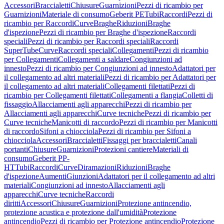
Accessori
Braccialetti
Chiusure
Guarnizioni
Pezzi di ricambio per
Guarnizioni
Materiale di consumo
Geberit PE
Tubi
Raccordi
Pezzi di
ricambio per Raccordi
Curve
Braghe
Riduzioni
Braghe
d'ispezione
Pezzi di ricambio per Braghe d'ispezione
Raccordi
speciali
Pezzi di ricambio per Raccordi speciali
Raccordi
SuperTube
Curve
Raccordi speciali
Collegamenti
Pezzi di ricambio
per Collegamenti
Collegamenti a saldare
Congiunzioni ad
innesto
Pezzi di ricambio per Congiunzioni ad innesto
Adattatori per
il collegamento ad altri materiali
Pezzi di ricambio per Adattatori per
il collegamento ad altri materiali
Collegamenti filettati
Pezzi di
ricambio per Collegamenti filettati
Collegamenti a flangia
Colletti di
fissaggio
Allacciamenti agli apparecchi
Pezzi di ricambio per
Allacciamenti agli apparecchi
Curve tecniche
Pezzi di ricambio per
Curve tecniche
Manicotti di raccordo
Pezzi di ricambio per Manicotti
di raccordo
Sifoni a chiocciola
Pezzi di ricambio per Sifoni a
chiocciola
Accessori
Braccialetti
Fissaggi per braccialetti
Canali
portanti
Chiusure
Guarnizioni
Protezioni cantiere
Materiali di
consumo
Geberit PP-
HT
Tubi
Raccordi
Curve
Diramazioni
Riduzioni
Braghe
d'ispezione
Aumenti
Giunzioni
Adattatori per il collegamento ad altri
materiali
Congiunzioni ad innesto
Allacciamenti agli
apparecchi
Curve tecniche
Raccordi
diritti
Accessori
Chiusure
Guarnizioni
Protezione antincendio,
protezione acustica e protezione dall'umidità
Protezione
antincendio
Pezzi di ricambio per Protezione antincendio
Protezione