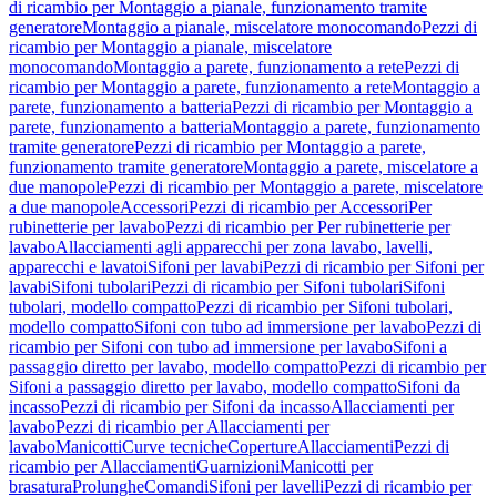
di ricambio per Montaggio a pianale, funzionamento tramite
generatore
Montaggio a pianale, miscelatore monocomando
Pezzi di
ricambio per Montaggio a pianale, miscelatore
monocomando
Montaggio a parete, funzionamento a rete
Pezzi di
ricambio per Montaggio a parete, funzionamento a rete
Montaggio a
parete, funzionamento a batteria
Pezzi di ricambio per Montaggio a
parete, funzionamento a batteria
Montaggio a parete, funzionamento
tramite generatore
Pezzi di ricambio per Montaggio a parete,
funzionamento tramite generatore
Montaggio a parete, miscelatore a
due manopole
Pezzi di ricambio per Montaggio a parete, miscelatore
a due manopole
Accessori
Pezzi di ricambio per Accessori
Per
rubinetterie per lavabo
Pezzi di ricambio per Per rubinetterie per
lavabo
Allacciamenti agli apparecchi per zona lavabo, lavelli,
apparecchi e lavatoi
Sifoni per lavabi
Pezzi di ricambio per Sifoni per
lavabi
Sifoni tubolari
Pezzi di ricambio per Sifoni tubolari
Sifoni
tubolari, modello compatto
Pezzi di ricambio per Sifoni tubolari,
modello compatto
Sifoni con tubo ad immersione per lavabo
Pezzi di
ricambio per Sifoni con tubo ad immersione per lavabo
Sifoni a
passaggio diretto per lavabo, modello compatto
Pezzi di ricambio per
Sifoni a passaggio diretto per lavabo, modello compatto
Sifoni da
incasso
Pezzi di ricambio per Sifoni da incasso
Allacciamenti per
lavabo
Pezzi di ricambio per Allacciamenti per
lavabo
Manicotti
Curve tecniche
Coperture
Allacciamenti
Pezzi di
ricambio per Allacciamenti
Guarnizioni
Manicotti per
brasatura
Prolunghe
Comandi
Sifoni per lavelli
Pezzi di ricambio per