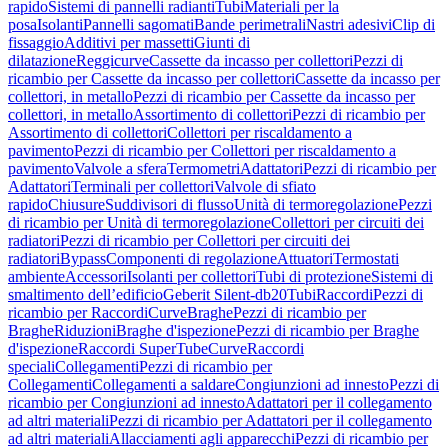
rapido
Sistemi di pannelli radianti
Tubi
Materiali per la
posa
Isolanti
Pannelli sagomati
Bande perimetrali
Nastri adesivi
Clip di
fissaggio
Additivi per massetti
Giunti di
dilatazione
Reggicurve
Cassette da incasso per collettori
Pezzi di
ricambio per Cassette da incasso per collettori
Cassette da incasso per
collettori, in metallo
Pezzi di ricambio per Cassette da incasso per
collettori, in metallo
Assortimento di collettori
Pezzi di ricambio per
Assortimento di collettori
Collettori per riscaldamento a
pavimento
Pezzi di ricambio per Collettori per riscaldamento a
pavimento
Valvole a sfera
Termometri
Adattatori
Pezzi di ricambio per
Adattatori
Terminali per collettori
Valvole di sfiato
rapido
Chiusure
Suddivisori di flusso
Unità di termoregolazione
Pezzi
di ricambio per Unità di termoregolazione
Collettori per circuiti dei
radiatori
Pezzi di ricambio per Collettori per circuiti dei
radiatori
Bypass
Componenti di regolazione
Attuatori
Termostati
ambiente
Accessori
Isolanti per collettori
Tubi di protezione
Sistemi di
smaltimento dell’edificio
Geberit Silent-db20
Tubi
Raccordi
Pezzi di
ricambio per Raccordi
Curve
Braghe
Pezzi di ricambio per
Braghe
Riduzioni
Braghe d'ispezione
Pezzi di ricambio per Braghe
d'ispezione
Raccordi SuperTube
Curve
Raccordi
speciali
Collegamenti
Pezzi di ricambio per
Collegamenti
Collegamenti a saldare
Congiunzioni ad innesto
Pezzi di
ricambio per Congiunzioni ad innesto
Adattatori per il collegamento
ad altri materiali
Pezzi di ricambio per Adattatori per il collegamento
ad altri materiali
Allacciamenti agli apparecchi
Pezzi di ricambio per