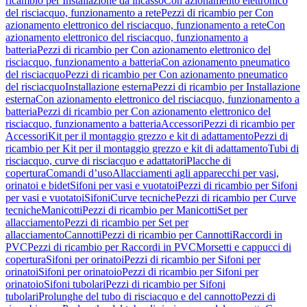
ricambio per Installazione da incasso
Con azionamento elettronico
del risciacquo, funzionamento a rete
Pezzi di ricambio per Con
azionamento elettronico del risciacquo, funzionamento a rete
Con
azionamento elettronico del risciacquo, funzionamento a
batteria
Pezzi di ricambio per Con azionamento elettronico del
risciacquo, funzionamento a batteria
Con azionamento pneumatico
del risciacquo
Pezzi di ricambio per Con azionamento pneumatico
del risciacquo
Installazione esterna
Pezzi di ricambio per Installazione
esterna
Con azionamento elettronico del risciacquo, funzionamento a
batteria
Pezzi di ricambio per Con azionamento elettronico del
risciacquo, funzionamento a batteria
Accessori
Pezzi di ricambio per
Accessori
Kit per il montaggio grezzo e kit di adattamento
Pezzi di
ricambio per Kit per il montaggio grezzo e kit di adattamento
Tubi di
risciacquo, curve di risciacquo e adattatori
Placche di
copertura
Comandi d’uso
Allacciamenti agli apparecchi per vasi,
orinatoi e bidet
Sifoni per vasi e vuotatoi
Pezzi di ricambio per Sifoni
per vasi e vuotatoi
Sifoni
Curve tecniche
Pezzi di ricambio per Curve
tecniche
Manicotti
Pezzi di ricambio per Manicotti
Set per
allacciamento
Pezzi di ricambio per Set per
allacciamento
Cannotti
Pezzi di ricambio per Cannotti
Raccordi in
PVC
Pezzi di ricambio per Raccordi in PVC
Morsetti e cappucci di
copertura
Sifoni per orinatoi
Pezzi di ricambio per Sifoni per
orinatoi
Sifoni per orinatoio
Pezzi di ricambio per Sifoni per
orinatoio
Sifoni tubolari
Pezzi di ricambio per Sifoni
tubolari
Prolunghe del tubo di risciacquo e del cannotto
Pezzi di