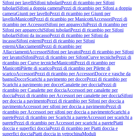
Sifoni per lavelli
Sifoni tubolari
Pezzi di ricambio per Sifoni
tubolari
Sifoni a doppia camera
Pezzi di ricambio per Sifoni a doppia
camera
Giunti per lavello
Pezzi di ricambio per Giunti per
lavello
Manicotti
Pezzi di ricambio per Manicotti
Accessori
Pezzi di
ricambio per Accessori
Sifoni per apparecchi
Pezzi di ricambio per
Sifoni per apparecchi
Sifoni tubolari
Pezzi di ricambio per Sifoni
tubolari
Sifoni da incasso
Pezzi di ricambio per Sifoni da
incasso
Sifoni esterni
Pezzi di ricambio per Sifoni
esterni
Allacciamenti
Pezzi di ricambio per
Allacciamenti
Accessori
Sifoni per lavatoi
Pezzi di ricambio per Sifoni
per lavatoi
Sifoni
Pezzi di ricambio per Sifoni
Curve tecniche
Pezzi di
ricambio per Curve tecniche
Manicotti
Pezzi di ricambio per
Manicotti
Pilette di scarico
Pezzi di ricambio per Pilette di
scarico
Accessori
Pezzi di ricambio per Accessori
Docce e vasche da
bagno
Docce
Scarichi a pavimento per docce
Pezzi di ricambio per
Scarichi a pavimento per docce
Canalette per doccia
Pezzi di
ricambio per Canalette per doccia
Accessori per canalette per
doccia
Pezzi di ricambio per Accessori per canalette per doccia
Sifoni
per doccia a pavimento
Pezzi di ricambio per Sifoni per doccia a
pavimento
Accessori per sifoni per doccia a pavimento
Pezzi di
ricambio per Accessori per sifoni per doccia a pavimento
Scarichi a
parete
Pezzi di ricambio per Scarichi a parete
Accessori per scarichi a
parete
Pezzi di ricambio per Accessori per scarichi a parete
Piatti
doccia e superfici doccia
Pezzi di ricambio per Piatti doccia e
superfici doccia
Piatti doccia in vetrochina
Moduli