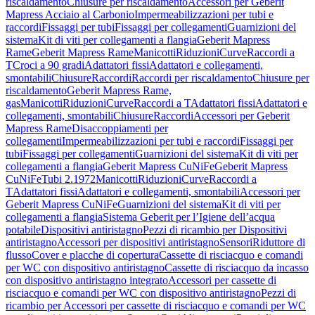
riscaldamento
Chiusure per riscaldamento
Accessori per Geberit
Mapress Acciaio al Carbonio
Impermeabilizzazioni per tubi e
raccordi
Fissaggi per tubi
Fissaggi per collegamenti
Guarnizioni del
sistema
Kit di viti per collegamenti a flangia
Geberit Mapress
Rame
Geberit Mapress Rame
Manicotti
Riduzioni
Curve
Raccordi a
T
Croci a 90 gradi
Adattatori fissi
Adattatori e collegamenti,
smontabili
Chiusure
Raccordi
Raccordi per riscaldamento
Chiusure per
riscaldamento
Geberit Mapress Rame,
gas
Manicotti
Riduzioni
Curve
Raccordi a T
Adattatori fissi
Adattatori e
collegamenti, smontabili
Chiusure
Raccordi
Accessori per Geberit
Mapress Rame
Disaccoppiamenti per
collegamenti
Impermeabilizzazioni per tubi e raccordi
Fissaggi per
tubi
Fissaggi per collegamenti
Guarnizioni del sistema
Kit di viti per
collegamenti a flangia
Geberit Mapress CuNiFe
Geberit Mapress
CuNiFe
Tubi 2.1972
Manicotti
Riduzioni
Curve
Raccordi a
T
Adattatori fissi
Adattatori e collegamenti, smontabili
Accessori per
Geberit Mapress CuNiFe
Guarnizioni del sistema
Kit di viti per
collegamenti a flangia
Sistema Geberit per l’Igiene dell’acqua
potabile
Dispositivi antiristagno
Pezzi di ricambio per Dispositivi
antiristagno
Accessori per dispositivi antiristagno
Sensori
Riduttore di
flusso
Cover e placche di copertura
Cassette di risciacquo e comandi
per WC con dispositivo antiristagno
Cassette di risciacquo da incasso
con dispositivo antiristagno integrato
Accessori per cassette di
risciacquo e comandi per WC con dispositivo antiristagno
Pezzi di
ricambio per Accessori per cassette di risciacquo e comandi per WC