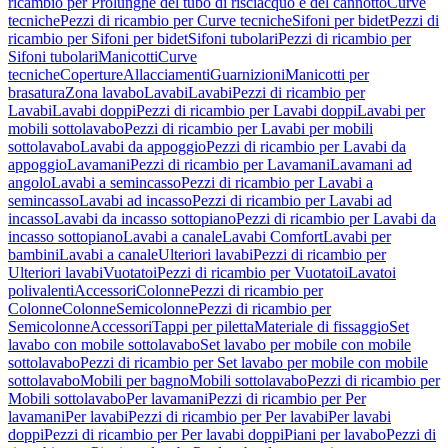
ricambio per Prolunghe del tubo di risciacquo e del cannotto
Curve
tecniche
Pezzi di ricambio per Curve tecniche
Sifoni per bidet
Pezzi di
ricambio per Sifoni per bidet
Sifoni tubolari
Pezzi di ricambio per
Sifoni tubolari
Manicotti
Curve
tecniche
Coperture
Allacciamenti
Guarnizioni
Manicotti per
brasatura
Zona lavabo
Lavabi
Lavabi
Pezzi di ricambio per
Lavabi
Lavabi doppi
Pezzi di ricambio per Lavabi doppi
Lavabi per
mobili sottolavabo
Pezzi di ricambio per Lavabi per mobili
sottolavabo
Lavabi da appoggio
Pezzi di ricambio per Lavabi da
appoggio
Lavamani
Pezzi di ricambio per Lavamani
Lavamani ad
angolo
Lavabi a semincasso
Pezzi di ricambio per Lavabi a
semincasso
Lavabi ad incasso
Pezzi di ricambio per Lavabi ad
incasso
Lavabi da incasso sottopiano
Pezzi di ricambio per Lavabi da
incasso sottopiano
Lavabi a canale
Lavabi Comfort
Lavabi per
bambini
Lavabi a canale
Ulteriori lavabi
Pezzi di ricambio per
Ulteriori lavabi
Vuotatoi
Pezzi di ricambio per Vuotatoi
Lavatoi
polivalenti
Accessori
Colonne
Pezzi di ricambio per
Colonne
Colonne
Semicolonne
Pezzi di ricambio per
Semicolonne
Accessori
Tappi per piletta
Materiale di fissaggio
Set
lavabo con mobile sottolavabo
Set lavabo per mobile con mobile
sottolavabo
Pezzi di ricambio per Set lavabo per mobile con mobile
sottolavabo
Mobili per bagno
Mobili sottolavabo
Pezzi di ricambio per
Mobili sottolavabo
Per lavamani
Pezzi di ricambio per Per
lavamani
Per lavabi
Pezzi di ricambio per Per lavabi
Per lavabi
doppi
Pezzi di ricambio per Per lavabi doppi
Piani per lavabo
Pezzi di