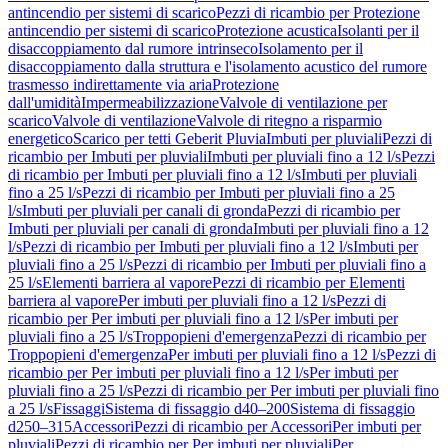
antincendio per sistemi di scarico
Pezzi di ricambio per Protezione
antincendio per sistemi di scarico
Protezione acustica
Isolanti per il
disaccoppiamento dal rumore intrinseco
Isolamento per il
disaccoppiamento dalla struttura e l'isolamento acustico del rumore
trasmesso indirettamente via aria
Protezione
dall'umidità
Impermeabilizzazione
Valvole di ventilazione per
scarico
Valvole di ventilazione
Valvole di ritegno a risparmio
energetico
Scarico per tetti Geberit Pluvia
Imbuti per pluviali
Pezzi di
ricambio per Imbuti per pluviali
Imbuti per pluviali fino a 12 l/s
Pezzi
di ricambio per Imbuti per pluviali fino a 12 l/s
Imbuti per pluviali
fino a 25 l/s
Pezzi di ricambio per Imbuti per pluviali fino a 25
l/s
Imbuti per pluviali per canali di gronda
Pezzi di ricambio per
Imbuti per pluviali per canali di gronda
Imbuti per pluviali fino a 12
l/s
Pezzi di ricambio per Imbuti per pluviali fino a 12 l/s
Imbuti per
pluviali fino a 25 l/s
Pezzi di ricambio per Imbuti per pluviali fino a
25 l/s
Elementi barriera al vapore
Pezzi di ricambio per Elementi
barriera al vapore
Per imbuti per pluviali fino a 12 l/s
Pezzi di
ricambio per Per imbuti per pluviali fino a 12 l/s
Per imbuti per
pluviali fino a 25 l/s
Troppopieni d'emergenza
Pezzi di ricambio per
Troppopieni d'emergenza
Per imbuti per pluviali fino a 12 l/s
Pezzi di
ricambio per Per imbuti per pluviali fino a 12 l/s
Per imbuti per
pluviali fino a 25 l/s
Pezzi di ricambio per Per imbuti per pluviali fino
a 25 l/s
Fissaggi
Sistema di fissaggio d40–200
Sistema di fissaggio
d250–315
Accessori
Pezzi di ricambio per Accessori
Per imbuti per
pluviali
Pezzi di ricambio per Per imbuti per pluviali
Per