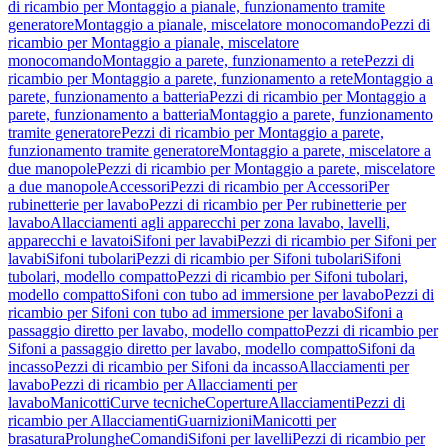
di ricambio per Montaggio a pianale, funzionamento tramite
generatore
Montaggio a pianale, miscelatore monocomando
Pezzi di
ricambio per Montaggio a pianale, miscelatore
monocomando
Montaggio a parete, funzionamento a rete
Pezzi di
ricambio per Montaggio a parete, funzionamento a rete
Montaggio a
parete, funzionamento a batteria
Pezzi di ricambio per Montaggio a
parete, funzionamento a batteria
Montaggio a parete, funzionamento
tramite generatore
Pezzi di ricambio per Montaggio a parete,
funzionamento tramite generatore
Montaggio a parete, miscelatore a
due manopole
Pezzi di ricambio per Montaggio a parete, miscelatore
a due manopole
Accessori
Pezzi di ricambio per Accessori
Per
rubinetterie per lavabo
Pezzi di ricambio per Per rubinetterie per
lavabo
Allacciamenti agli apparecchi per zona lavabo, lavelli,
apparecchi e lavatoi
Sifoni per lavabi
Pezzi di ricambio per Sifoni per
lavabi
Sifoni tubolari
Pezzi di ricambio per Sifoni tubolari
Sifoni
tubolari, modello compatto
Pezzi di ricambio per Sifoni tubolari,
modello compatto
Sifoni con tubo ad immersione per lavabo
Pezzi di
ricambio per Sifoni con tubo ad immersione per lavabo
Sifoni a
passaggio diretto per lavabo, modello compatto
Pezzi di ricambio per
Sifoni a passaggio diretto per lavabo, modello compatto
Sifoni da
incasso
Pezzi di ricambio per Sifoni da incasso
Allacciamenti per
lavabo
Pezzi di ricambio per Allacciamenti per
lavabo
Manicotti
Curve tecniche
Coperture
Allacciamenti
Pezzi di
ricambio per Allacciamenti
Guarnizioni
Manicotti per
brasatura
Prolunghe
Comandi
Sifoni per lavelli
Pezzi di ricambio per