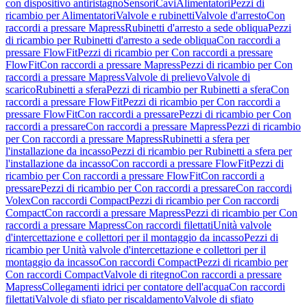
con dispositivo antiristagno
Sensori
Cavi
Alimentatori
Pezzi di
ricambio per Alimentatori
Valvole e rubinetti
Valvole d'arresto
Con
raccordi a pressare Mapress
Rubinetti d'arresto a sede obliqua
Pezzi
di ricambio per Rubinetti d'arresto a sede obliqua
Con raccordi a
pressare FlowFit
Pezzi di ricambio per Con raccordi a pressare
FlowFit
Con raccordi a pressare Mapress
Pezzi di ricambio per Con
raccordi a pressare Mapress
Valvole di prelievo
Valvole di
scarico
Rubinetti a sfera
Pezzi di ricambio per Rubinetti a sfera
Con
raccordi a pressare FlowFit
Pezzi di ricambio per Con raccordi a
pressare FlowFit
Con raccordi a pressare
Pezzi di ricambio per Con
raccordi a pressare
Con raccordi a pressare Mapress
Pezzi di ricambio
per Con raccordi a pressare Mapress
Rubinetti a sfera per
l'installazione da incasso
Pezzi di ricambio per Rubinetti a sfera per
l'installazione da incasso
Con raccordi a pressare FlowFit
Pezzi di
ricambio per Con raccordi a pressare FlowFit
Con raccordi a
pressare
Pezzi di ricambio per Con raccordi a pressare
Con raccordi
Volex
Con raccordi Compact
Pezzi di ricambio per Con raccordi
Compact
Con raccordi a pressare Mapress
Pezzi di ricambio per Con
raccordi a pressare Mapress
Con raccordi filettati
Unità valvole
d'intercettazione e collettori per il montaggio da incasso
Pezzi di
ricambio per Unità valvole d'intercettazione e collettori per il
montaggio da incasso
Con raccordi Compact
Pezzi di ricambio per
Con raccordi Compact
Valvole di ritegno
Con raccordi a pressare
Mapress
Collegamenti idrici per contatore dell'acqua
Con raccordi
filettati
Valvole di sfiato per riscaldamento
Valvole di sfiato