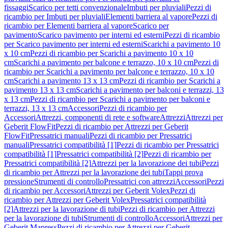
fissaggi
Scarico per tetti convenzionale
Imbuti per pluviali
Pezzi di
ricambio per Imbuti per pluviali
Elementi barriera al vapore
Pezzi di
ricambio per Elementi barriera al vapore
Scarico per
pavimento
Scarico pavimento per interni ed esterni
Pezzi di ricambio
per Scarico pavimento per interni ed esterni
Scarichi a pavimento 10
x 10 cm
Pezzi di ricambio per Scarichi a pavimento 10 x 10
cm
Scarichi a pavimento per balcone e terrazzo, 10 x 10 cm
Pezzi di
ricambio per Scarichi a pavimento per balcone e terrazzo, 10 x 10
cm
Scarichi a pavimento 13 x 13 cm
Pezzi di ricambio per Scarichi a
pavimento 13 x 13 cm
Scarichi a pavimento per balconi e terrazzi, 13
x 13 cm
Pezzi di ricambio per Scarichi a pavimento per balconi e
terrazzi, 13 x 13 cm
Accessori
Pezzi di ricambio per
Accessori
Attrezzi, componenti di rete e software
Attrezzi
Attrezzi per
Geberit FlowFit
Pezzi di ricambio per Attrezzi per Geberit
FlowFit
Pressatrici manuali
Pezzi di ricambio per Pressatrici
manuali
Pressatrici compatibilità [1]
Pezzi di ricambio per Pressatrici
compatibilità [1]
Pressatrici compatibilità [2]
Pezzi di ricambio per
Pressatrici compatibilità [2]
Attrezzi per la lavorazione dei tubi
Pezzi
di ricambio per Attrezzi per la lavorazione dei tubi
Tappi prova
pressione
Strumenti di controllo
Pressatrici con attrezzi
Accessori
Pezzi
di ricambio per Accessori
Attrezzi per Geberit Volex
Pezzi di
ricambio per Attrezzi per Geberit Volex
Pressatrici compatibilità
[2]
Attrezzi per la lavorazione di tubi
Pezzi di ricambio per Attrezzi
per la lavorazione di tubi
Strumenti di controllo
Accessori
Attrezzi per
Geberit Mapress
Pezzi di ricambio per Attrezzi per Geberit