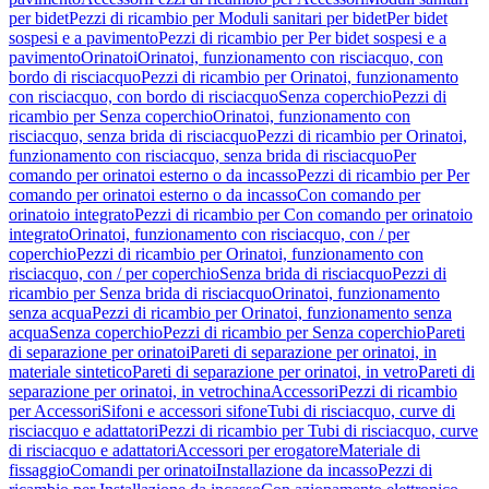
per bidet
Pezzi di ricambio per Moduli sanitari per bidet
Per bidet
sospesi e a pavimento
Pezzi di ricambio per Per bidet sospesi e a
pavimento
Orinatoi
Orinatoi, funzionamento con risciacquo, con
bordo di risciacquo
Pezzi di ricambio per Orinatoi, funzionamento
con risciacquo, con bordo di risciacquo
Senza coperchio
Pezzi di
ricambio per Senza coperchio
Orinatoi, funzionamento con
risciacquo, senza brida di risciacquo
Pezzi di ricambio per Orinatoi,
funzionamento con risciacquo, senza brida di risciacquo
Per
comando per orinatoi esterno o da incasso
Pezzi di ricambio per Per
comando per orinatoi esterno o da incasso
Con comando per
orinatoio integrato
Pezzi di ricambio per Con comando per orinatoio
integrato
Orinatoi, funzionamento con risciacquo, con / per
coperchio
Pezzi di ricambio per Orinatoi, funzionamento con
risciacquo, con / per coperchio
Senza brida di risciacquo
Pezzi di
ricambio per Senza brida di risciacquo
Orinatoi, funzionamento
senza acqua
Pezzi di ricambio per Orinatoi, funzionamento senza
acqua
Senza coperchio
Pezzi di ricambio per Senza coperchio
Pareti
di separazione per orinatoi
Pareti di separazione per orinatoi, in
materiale sintetico
Pareti di separazione per orinatoi, in vetro
Pareti di
separazione per orinatoi, in vetrochina
Accessori
Pezzi di ricambio
per Accessori
Sifoni e accessori sifone
Tubi di risciacquo, curve di
risciacquo e adattatori
Pezzi di ricambio per Tubi di risciacquo, curve
di risciacquo e adattatori
Accessori per erogatore
Materiale di
fissaggio
Comandi per orinatoi
Installazione da incasso
Pezzi di