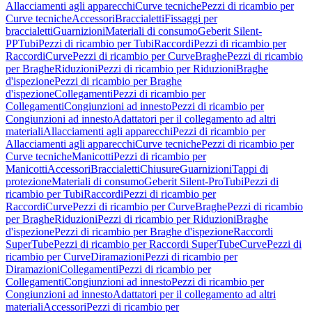
Allacciamenti agli apparecchi
Curve tecniche
Pezzi di ricambio per
Curve tecniche
Accessori
Braccialetti
Fissaggi per
braccialetti
Guarnizioni
Materiali di consumo
Geberit Silent-
PP
Tubi
Pezzi di ricambio per Tubi
Raccordi
Pezzi di ricambio per
Raccordi
Curve
Pezzi di ricambio per Curve
Braghe
Pezzi di ricambio
per Braghe
Riduzioni
Pezzi di ricambio per Riduzioni
Braghe
d'ispezione
Pezzi di ricambio per Braghe
d'ispezione
Collegamenti
Pezzi di ricambio per
Collegamenti
Congiunzioni ad innesto
Pezzi di ricambio per
Congiunzioni ad innesto
Adattatori per il collegamento ad altri
materiali
Allacciamenti agli apparecchi
Pezzi di ricambio per
Allacciamenti agli apparecchi
Curve tecniche
Pezzi di ricambio per
Curve tecniche
Manicotti
Pezzi di ricambio per
Manicotti
Accessori
Braccialetti
Chiusure
Guarnizioni
Tappi di
protezione
Materiali di consumo
Geberit Silent-Pro
Tubi
Pezzi di
ricambio per Tubi
Raccordi
Pezzi di ricambio per
Raccordi
Curve
Pezzi di ricambio per Curve
Braghe
Pezzi di ricambio
per Braghe
Riduzioni
Pezzi di ricambio per Riduzioni
Braghe
d'ispezione
Pezzi di ricambio per Braghe d'ispezione
Raccordi
SuperTube
Pezzi di ricambio per Raccordi SuperTube
Curve
Pezzi di
ricambio per Curve
Diramazioni
Pezzi di ricambio per
Diramazioni
Collegamenti
Pezzi di ricambio per
Collegamenti
Congiunzioni ad innesto
Pezzi di ricambio per
Congiunzioni ad innesto
Adattatori per il collegamento ad altri
materiali
Accessori
Pezzi di ricambio per