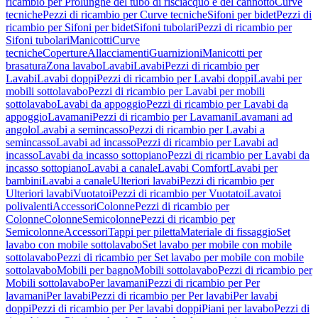
ricambio per Prolunghe del tubo di risciacquo e del cannotto
Curve
tecniche
Pezzi di ricambio per Curve tecniche
Sifoni per bidet
Pezzi di
ricambio per Sifoni per bidet
Sifoni tubolari
Pezzi di ricambio per
Sifoni tubolari
Manicotti
Curve
tecniche
Coperture
Allacciamenti
Guarnizioni
Manicotti per
brasatura
Zona lavabo
Lavabi
Lavabi
Pezzi di ricambio per
Lavabi
Lavabi doppi
Pezzi di ricambio per Lavabi doppi
Lavabi per
mobili sottolavabo
Pezzi di ricambio per Lavabi per mobili
sottolavabo
Lavabi da appoggio
Pezzi di ricambio per Lavabi da
appoggio
Lavamani
Pezzi di ricambio per Lavamani
Lavamani ad
angolo
Lavabi a semincasso
Pezzi di ricambio per Lavabi a
semincasso
Lavabi ad incasso
Pezzi di ricambio per Lavabi ad
incasso
Lavabi da incasso sottopiano
Pezzi di ricambio per Lavabi da
incasso sottopiano
Lavabi a canale
Lavabi Comfort
Lavabi per
bambini
Lavabi a canale
Ulteriori lavabi
Pezzi di ricambio per
Ulteriori lavabi
Vuotatoi
Pezzi di ricambio per Vuotatoi
Lavatoi
polivalenti
Accessori
Colonne
Pezzi di ricambio per
Colonne
Colonne
Semicolonne
Pezzi di ricambio per
Semicolonne
Accessori
Tappi per piletta
Materiale di fissaggio
Set
lavabo con mobile sottolavabo
Set lavabo per mobile con mobile
sottolavabo
Pezzi di ricambio per Set lavabo per mobile con mobile
sottolavabo
Mobili per bagno
Mobili sottolavabo
Pezzi di ricambio per
Mobili sottolavabo
Per lavamani
Pezzi di ricambio per Per
lavamani
Per lavabi
Pezzi di ricambio per Per lavabi
Per lavabi
doppi
Pezzi di ricambio per Per lavabi doppi
Piani per lavabo
Pezzi di