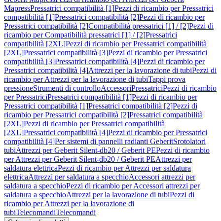
Mapress
Pressatrici compatibilità [1]
Pezzi di ricambio per Pressatrici
compatibilità [1]
Pressatrici compatibilità [2]
Pezzi di ricambio per
Pressatrici compatibilità [2]
Compatibilità pressatrici [1] / [2]
Pezzi di
ricambio per Compatibilità pressatrici [1] / [2]
Pressatrici
compatibilità [2XL]
Pezzi di ricambio per Pressatrici compatibilità
[2XL]
Pressatrici compatibilità [3]
Pezzi di ricambio per Pressatrici
compatibilità [3]
Pressatrici compatibilità [4]
Pezzi di ricambio per
Pressatrici compatibilità [4]
Attrezzi per la lavorazione di tubi
Pezzi di
ricambio per Attrezzi per la lavorazione di tubi
Tappi prova
pressione
Strumenti di controllo
Accessori
Pressatrici
Pezzi di ricambio
per Pressatrici
Pressatrici compatibilità [1]
Pezzi di ricambio per
Pressatrici compatibilità [1]
Pressatrici compatibilità [2]
Pezzi di
ricambio per Pressatrici compatibilità [2]
Pressatrici compatibilità
[2XL]
Pezzi di ricambio per Pressatrici compatibilità
[2XL]
Pressatrici compatibilità [4]
Pezzi di ricambio per Pressatrici
compatibilità [4]
Per sistemi di pannelli radianti Geberit
Srotolatori
tubi
Attrezzi per Geberit Silent-db20 / Geberit PE
Pezzi di ricambio
per Attrezzi per Geberit Silent-db20 / Geberit PE
Attrezzi per
saldatura elettrica
Pezzi di ricambio per Attrezzi per saldatura
elettrica
Attrezzi per saldatura a specchio
Accessori attrezzi per
saldatura a specchio
Pezzi di ricambio per Accessori attrezzi per
saldatura a specchio
Attrezzi per la lavorazione di tubi
Pezzi di
ricambio per Attrezzi per la lavorazione di
tubi
Telecomandi
Telecomandi