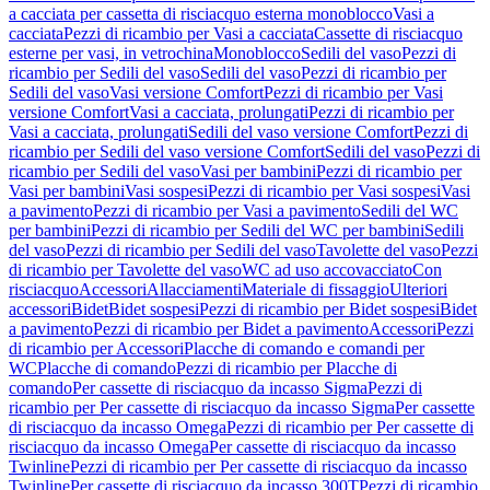
a cacciata per cassetta di risciacquo esterna monoblocco
Vasi a
cacciata
Pezzi di ricambio per Vasi a cacciata
Cassette di risciacquo
esterne per vasi, in vetrochina
Monoblocco
Sedili del vaso
Pezzi di
ricambio per Sedili del vaso
Sedili del vaso
Pezzi di ricambio per
Sedili del vaso
Vasi versione Comfort
Pezzi di ricambio per Vasi
versione Comfort
Vasi a cacciata, prolungati
Pezzi di ricambio per
Vasi a cacciata, prolungati
Sedili del vaso versione Comfort
Pezzi di
ricambio per Sedili del vaso versione Comfort
Sedili del vaso
Pezzi di
ricambio per Sedili del vaso
Vasi per bambini
Pezzi di ricambio per
Vasi per bambini
Vasi sospesi
Pezzi di ricambio per Vasi sospesi
Vasi
a pavimento
Pezzi di ricambio per Vasi a pavimento
Sedili del WC
per bambini
Pezzi di ricambio per Sedili del WC per bambini
Sedili
del vaso
Pezzi di ricambio per Sedili del vaso
Tavolette del vaso
Pezzi
di ricambio per Tavolette del vaso
WC ad uso accovacciato
Con
risciacquo
Accessori
Allacciamenti
Materiale di fissaggio
Ulteriori
accessori
Bidet
Bidet sospesi
Pezzi di ricambio per Bidet sospesi
Bidet
a pavimento
Pezzi di ricambio per Bidet a pavimento
Accessori
Pezzi
di ricambio per Accessori
Placche di comando e comandi per
WC
Placche di comando
Pezzi di ricambio per Placche di
comando
Per cassette di risciacquo da incasso Sigma
Pezzi di
ricambio per Per cassette di risciacquo da incasso Sigma
Per cassette
di risciacquo da incasso Omega
Pezzi di ricambio per Per cassette di
risciacquo da incasso Omega
Per cassette di risciacquo da incasso
Twinline
Pezzi di ricambio per Per cassette di risciacquo da incasso
Twinline
Per cassette di risciacquo da incasso 300T
Pezzi di ricambio