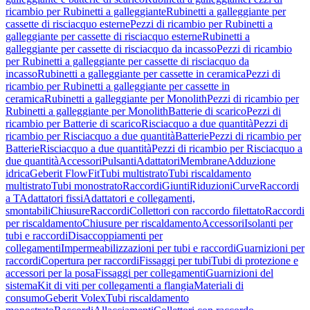
ricambio per Rubinetti a galleggiante
Rubinetti a galleggiante per
cassette di risciacquo esterne
Pezzi di ricambio per Rubinetti a
galleggiante per cassette di risciacquo esterne
Rubinetti a
galleggiante per cassette di risciacquo da incasso
Pezzi di ricambio
per Rubinetti a galleggiante per cassette di risciacquo da
incasso
Rubinetti a galleggiante per cassette in ceramica
Pezzi di
ricambio per Rubinetti a galleggiante per cassette in
ceramica
Rubinetti a galleggiante per Monolith
Pezzi di ricambio per
Rubinetti a galleggiante per Monolith
Batterie di scarico
Pezzi di
ricambio per Batterie di scarico
Risciacquo a due quantità
Pezzi di
ricambio per Risciacquo a due quantità
Batterie
Pezzi di ricambio per
Batterie
Risciacquo a due quantità
Pezzi di ricambio per Risciacquo a
due quantità
Accessori
Pulsanti
Adattatori
Membrane
Adduzione
idrica
Geberit FlowFit
Tubi multistrato
Tubi riscaldamento
multistrato
Tubi monostrato
Raccordi
Giunti
Riduzioni
Curve
Raccordi
a T
Adattatori fissi
Adattatori e collegamenti,
smontabili
Chiusure
Raccordi
Collettori con raccordo filettato
Raccordi
per riscaldamento
Chiusure per riscaldamento
Accessori
Isolanti per
tubi e raccordi
Disaccoppiamenti per
collegamenti
Impermeabilizzazioni per tubi e raccordi
Guarnizioni per
raccordi
Copertura per raccordi
Fissaggi per tubi
Tubi di protezione e
accessori per la posa
Fissaggi per collegamenti
Guarnizioni del
sistema
Kit di viti per collegamenti a flangia
Materiali di
consumo
Geberit Volex
Tubi riscaldamento