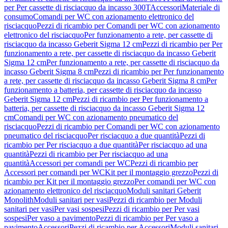
per Per cassette di risciacquo da incasso 300T
Accessori
Materiale di
consumo
Comandi per WC con azionamento elettronico del
risciacquo
Pezzi di ricambio per Comandi per WC con azionamento
elettronico del risciacquo
Per funzionamento a rete, per cassette di
risciacquo da incasso Geberit Sigma 12 cm
Pezzi di ricambio per Per
funzionamento a rete, per cassette di risciacquo da incasso Geberit
Sigma 12 cm
Per funzionamento a rete, per cassette di risciacquo da
incasso Geberit Sigma 8 cm
Pezzi di ricambio per Per funzionamento
a rete, per cassette di risciacquo da incasso Geberit Sigma 8 cm
Per
funzionamento a batteria, per cassette di risciacquo da incasso
Geberit Sigma 12 cm
Pezzi di ricambio per Per funzionamento a
batteria, per cassette di risciacquo da incasso Geberit Sigma 12
cm
Comandi per WC con azionamento pneumatico del
risciacquo
Pezzi di ricambio per Comandi per WC con azionamento
pneumatico del risciacquo
Per risciacquo a due quantità
Pezzi di
ricambio per Per risciacquo a due quantità
Per risciacquo ad una
quantità
Pezzi di ricambio per Per risciacquo ad una
quantità
Accessori per comandi per WC
Pezzi di ricambio per
Accessori per comandi per WC
Kit per il montaggio grezzo
Pezzi di
ricambio per Kit per il montaggio grezzo
Per comandi per WC con
azionamento elettronico del risciacquo
Moduli sanitari Geberit
Monolith
Moduli sanitari per vasi
Pezzi di ricambio per Moduli
sanitari per vasi
Per vasi sospesi
Pezzi di ricambio per Per vasi
sospesi
Per vaso a pavimento
Pezzi di ricambio per Per vaso a
pavimento
Accessori
Pezzi di ricambio per Accessori
Moduli sanitari