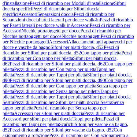
d'installazione
Pezzi di ricambio per Moduli d'installazione
Sifoni
doccia specifici
Pezzi di ricambio per Sifoni doccia
specifici
Accessori
Separazioni doccia
Pezzi di ricambio per
Separazioni doccia
Pareti laterali per docce walk-in
Pezzi di ricambio
per Pareti laterali per docce walk-in
Accessori
Pezzi di ricambio per
Accessori
Nicchie portaoggetti per docce
Pezzi di ricambio per
Nicchie portaoggetti per docce
Nicchie portaoggetti
Pezzi di ricambio
per Nicchie portaoggetti
Accessori
Allacciamenti agli apparecchi per
docce e vasche da bagno
Sifoni per piatti doccia, d52
Pezzi di
ricambio per Sifoni per piatti doccia, d52
Con tappo per piletta
Pezzi
di ricambio per Con tappo per piletta
Sifoni per piatti doccia,
d62
Pezzi di ricambio per Sifoni per piatti doccia, d62
Con tappo per
piletta
Pezzi di ricambio per Con tappo per piletta
Tappi per
piletta
Pezzi di ricambio per Tappi per piletta
Sifoni per piatti doccia,
d90
Pezzi di ricambio per Sifoni per piatti doccia, d90
Con tappo per
piletta
Pezzi di ricambio per Con tappo per piletta
Senza tappo per
piletta
Pezzi di ricambio per Senza tappo per piletta
Tappi per
piletta
Pezzi di ricambio per Tappi per piletta
Sifoni per piatti doccia
Sestra
Pezzi di ricambio per Sifoni per piatti doccia Sestra
Senza
tappo per piletta
Pezzi di ricambio per Senza tappo per
piletta
Accessori per sifoni per piatti doccia
Pezzi di ricambio per
Accessori per sifoni per piatti doccia
Tappi per piletta
Pezzi di
ricambio per Tappi per piletta
Scarichi
Sifoni per vasche da bagno,
d52
Pezzi di ricambio per Sifoni per vasche da bagno, d52
Con
azionamento a rotazione
Pezzi di ricambio per Con azionamento a