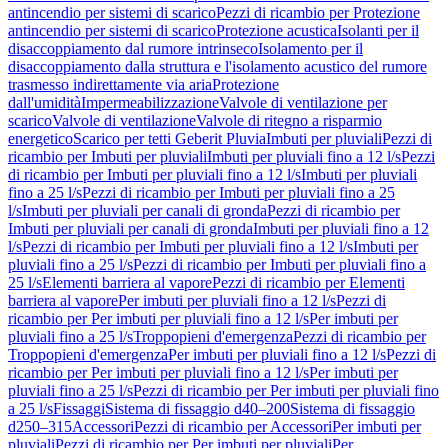
antincendio per sistemi di scarico
Pezzi di ricambio per Protezione
antincendio per sistemi di scarico
Protezione acustica
Isolanti per il
disaccoppiamento dal rumore intrinseco
Isolamento per il
disaccoppiamento dalla struttura e l'isolamento acustico del rumore
trasmesso indirettamente via aria
Protezione
dall'umidità
Impermeabilizzazione
Valvole di ventilazione per
scarico
Valvole di ventilazione
Valvole di ritegno a risparmio
energetico
Scarico per tetti Geberit Pluvia
Imbuti per pluviali
Pezzi di
ricambio per Imbuti per pluviali
Imbuti per pluviali fino a 12 l/s
Pezzi
di ricambio per Imbuti per pluviali fino a 12 l/s
Imbuti per pluviali
fino a 25 l/s
Pezzi di ricambio per Imbuti per pluviali fino a 25
l/s
Imbuti per pluviali per canali di gronda
Pezzi di ricambio per
Imbuti per pluviali per canali di gronda
Imbuti per pluviali fino a 12
l/s
Pezzi di ricambio per Imbuti per pluviali fino a 12 l/s
Imbuti per
pluviali fino a 25 l/s
Pezzi di ricambio per Imbuti per pluviali fino a
25 l/s
Elementi barriera al vapore
Pezzi di ricambio per Elementi
barriera al vapore
Per imbuti per pluviali fino a 12 l/s
Pezzi di
ricambio per Per imbuti per pluviali fino a 12 l/s
Per imbuti per
pluviali fino a 25 l/s
Troppopieni d'emergenza
Pezzi di ricambio per
Troppopieni d'emergenza
Per imbuti per pluviali fino a 12 l/s
Pezzi di
ricambio per Per imbuti per pluviali fino a 12 l/s
Per imbuti per
pluviali fino a 25 l/s
Pezzi di ricambio per Per imbuti per pluviali fino
a 25 l/s
Fissaggi
Sistema di fissaggio d40–200
Sistema di fissaggio
d250–315
Accessori
Pezzi di ricambio per Accessori
Per imbuti per
pluviali
Pezzi di ricambio per Per imbuti per pluviali
Per