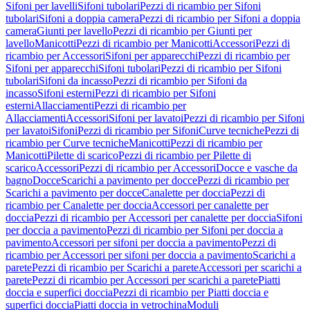
Sifoni per lavelli
Sifoni tubolari
Pezzi di ricambio per Sifoni
tubolari
Sifoni a doppia camera
Pezzi di ricambio per Sifoni a doppia
camera
Giunti per lavello
Pezzi di ricambio per Giunti per
lavello
Manicotti
Pezzi di ricambio per Manicotti
Accessori
Pezzi di
ricambio per Accessori
Sifoni per apparecchi
Pezzi di ricambio per
Sifoni per apparecchi
Sifoni tubolari
Pezzi di ricambio per Sifoni
tubolari
Sifoni da incasso
Pezzi di ricambio per Sifoni da
incasso
Sifoni esterni
Pezzi di ricambio per Sifoni
esterni
Allacciamenti
Pezzi di ricambio per
Allacciamenti
Accessori
Sifoni per lavatoi
Pezzi di ricambio per Sifoni
per lavatoi
Sifoni
Pezzi di ricambio per Sifoni
Curve tecniche
Pezzi di
ricambio per Curve tecniche
Manicotti
Pezzi di ricambio per
Manicotti
Pilette di scarico
Pezzi di ricambio per Pilette di
scarico
Accessori
Pezzi di ricambio per Accessori
Docce e vasche da
bagno
Docce
Scarichi a pavimento per docce
Pezzi di ricambio per
Scarichi a pavimento per docce
Canalette per doccia
Pezzi di
ricambio per Canalette per doccia
Accessori per canalette per
doccia
Pezzi di ricambio per Accessori per canalette per doccia
Sifoni
per doccia a pavimento
Pezzi di ricambio per Sifoni per doccia a
pavimento
Accessori per sifoni per doccia a pavimento
Pezzi di
ricambio per Accessori per sifoni per doccia a pavimento
Scarichi a
parete
Pezzi di ricambio per Scarichi a parete
Accessori per scarichi a
parete
Pezzi di ricambio per Accessori per scarichi a parete
Piatti
doccia e superfici doccia
Pezzi di ricambio per Piatti doccia e
superfici doccia
Piatti doccia in vetrochina
Moduli