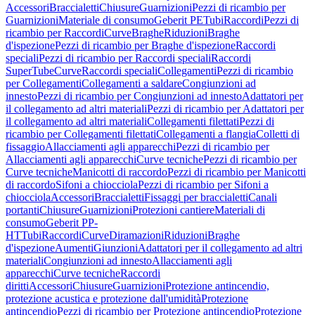
Accessori
Braccialetti
Chiusure
Guarnizioni
Pezzi di ricambio per
Guarnizioni
Materiale di consumo
Geberit PE
Tubi
Raccordi
Pezzi di
ricambio per Raccordi
Curve
Braghe
Riduzioni
Braghe
d'ispezione
Pezzi di ricambio per Braghe d'ispezione
Raccordi
speciali
Pezzi di ricambio per Raccordi speciali
Raccordi
SuperTube
Curve
Raccordi speciali
Collegamenti
Pezzi di ricambio
per Collegamenti
Collegamenti a saldare
Congiunzioni ad
innesto
Pezzi di ricambio per Congiunzioni ad innesto
Adattatori per
il collegamento ad altri materiali
Pezzi di ricambio per Adattatori per
il collegamento ad altri materiali
Collegamenti filettati
Pezzi di
ricambio per Collegamenti filettati
Collegamenti a flangia
Colletti di
fissaggio
Allacciamenti agli apparecchi
Pezzi di ricambio per
Allacciamenti agli apparecchi
Curve tecniche
Pezzi di ricambio per
Curve tecniche
Manicotti di raccordo
Pezzi di ricambio per Manicotti
di raccordo
Sifoni a chiocciola
Pezzi di ricambio per Sifoni a
chiocciola
Accessori
Braccialetti
Fissaggi per braccialetti
Canali
portanti
Chiusure
Guarnizioni
Protezioni cantiere
Materiali di
consumo
Geberit PP-
HT
Tubi
Raccordi
Curve
Diramazioni
Riduzioni
Braghe
d'ispezione
Aumenti
Giunzioni
Adattatori per il collegamento ad altri
materiali
Congiunzioni ad innesto
Allacciamenti agli
apparecchi
Curve tecniche
Raccordi
diritti
Accessori
Chiusure
Guarnizioni
Protezione antincendio,
protezione acustica e protezione dall'umidità
Protezione
antincendio
Pezzi di ricambio per Protezione antincendio
Protezione