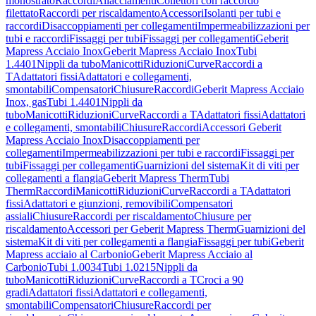
monostrato
Raccordi
Allacciamenti
Collettori con raccordo
filettato
Raccordi per riscaldamento
Accessori
Isolanti per tubi e
raccordi
Disaccoppiamenti per collegamenti
Impermeabilizzazioni per
tubi e raccordi
Fissaggi per tubi
Fissaggi per collegamenti
Geberit
Mapress Acciaio Inox
Geberit Mapress Acciaio Inox
Tubi
1.4401
Nippli da tubo
Manicotti
Riduzioni
Curve
Raccordi a
T
Adattatori fissi
Adattatori e collegamenti,
smontabili
Compensatori
Chiusure
Raccordi
Geberit Mapress Acciaio
Inox, gas
Tubi 1.4401
Nippli da
tubo
Manicotti
Riduzioni
Curve
Raccordi a T
Adattatori fissi
Adattatori
e collegamenti, smontabili
Chiusure
Raccordi
Accessori Geberit
Mapress Acciaio Inox
Disaccoppiamenti per
collegamenti
Impermeabilizzazioni per tubi e raccordi
Fissaggi per
tubi
Fissaggi per collegamenti
Guarnizioni del sistema
Kit di viti per
collegamenti a flangia
Geberit Mapress Therm
Tubi
Therm
Raccordi
Manicotti
Riduzioni
Curve
Raccordi a T
Adattatori
fissi
Adattatori e giunzioni, removibili
Compensatori
assiali
Chiusure
Raccordi per riscaldamento
Chiusure per
riscaldamento
Accessori per Geberit Mapress Therm
Guarnizioni del
sistema
Kit di viti per collegamenti a flangia
Fissaggi per tubi
Geberit
Mapress acciaio al Carbonio
Geberit Mapress Acciaio al
Carbonio
Tubi 1.0034
Tubi 1.0215
Nippli da
tubo
Manicotti
Riduzioni
Curve
Raccordi a T
Croci a 90
gradi
Adattatori fissi
Adattatori e collegamenti,
smontabili
Compensatori
Chiusure
Raccordi per