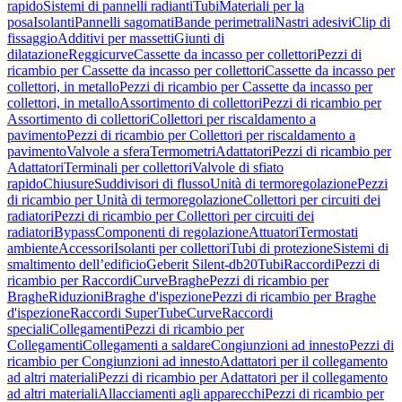
rapido
Sistemi di pannelli radianti
Tubi
Materiali per la
posa
Isolanti
Pannelli sagomati
Bande perimetrali
Nastri adesivi
Clip di
fissaggio
Additivi per massetti
Giunti di
dilatazione
Reggicurve
Cassette da incasso per collettori
Pezzi di
ricambio per Cassette da incasso per collettori
Cassette da incasso per
collettori, in metallo
Pezzi di ricambio per Cassette da incasso per
collettori, in metallo
Assortimento di collettori
Pezzi di ricambio per
Assortimento di collettori
Collettori per riscaldamento a
pavimento
Pezzi di ricambio per Collettori per riscaldamento a
pavimento
Valvole a sfera
Termometri
Adattatori
Pezzi di ricambio per
Adattatori
Terminali per collettori
Valvole di sfiato
rapido
Chiusure
Suddivisori di flusso
Unità di termoregolazione
Pezzi
di ricambio per Unità di termoregolazione
Collettori per circuiti dei
radiatori
Pezzi di ricambio per Collettori per circuiti dei
radiatori
Bypass
Componenti di regolazione
Attuatori
Termostati
ambiente
Accessori
Isolanti per collettori
Tubi di protezione
Sistemi di
smaltimento dell’edificio
Geberit Silent-db20
Tubi
Raccordi
Pezzi di
ricambio per Raccordi
Curve
Braghe
Pezzi di ricambio per
Braghe
Riduzioni
Braghe d'ispezione
Pezzi di ricambio per Braghe
d'ispezione
Raccordi SuperTube
Curve
Raccordi
speciali
Collegamenti
Pezzi di ricambio per
Collegamenti
Collegamenti a saldare
Congiunzioni ad innesto
Pezzi di
ricambio per Congiunzioni ad innesto
Adattatori per il collegamento
ad altri materiali
Pezzi di ricambio per Adattatori per il collegamento
ad altri materiali
Allacciamenti agli apparecchi
Pezzi di ricambio per