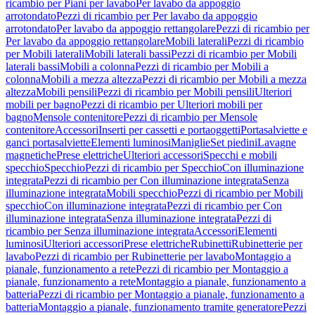
ricambio per Piani per lavabo
Per lavabo da appoggio
arrotondato
Pezzi di ricambio per Per lavabo da appoggio
arrotondato
Per lavabo da appoggio rettangolare
Pezzi di ricambio per
Per lavabo da appoggio rettangolare
Mobili laterali
Pezzi di ricambio
per Mobili laterali
Mobili laterali bassi
Pezzi di ricambio per Mobili
laterali bassi
Mobili a colonna
Pezzi di ricambio per Mobili a
colonna
Mobili a mezza altezza
Pezzi di ricambio per Mobili a mezza
altezza
Mobili pensili
Pezzi di ricambio per Mobili pensili
Ulteriori
mobili per bagno
Pezzi di ricambio per Ulteriori mobili per
bagno
Mensole contenitore
Pezzi di ricambio per Mensole
contenitore
Accessori
Inserti per cassetti e portaoggetti
Portasalviette e
ganci portasalviette
Elementi luminosi
Maniglie
Set piedini
Lavagne
magnetiche
Prese elettriche
Ulteriori accessori
Specchi e mobili
specchio
Specchio
Pezzi di ricambio per Specchio
Con illuminazione
integrata
Pezzi di ricambio per Con illuminazione integrata
Senza
illuminazione integrata
Mobili specchio
Pezzi di ricambio per Mobili
specchio
Con illuminazione integrata
Pezzi di ricambio per Con
illuminazione integrata
Senza illuminazione integrata
Pezzi di
ricambio per Senza illuminazione integrata
Accessori
Elementi
luminosi
Ulteriori accessori
Prese elettriche
Rubinetti
Rubinetterie per
lavabo
Pezzi di ricambio per Rubinetterie per lavabo
Montaggio a
pianale, funzionamento a rete
Pezzi di ricambio per Montaggio a
pianale, funzionamento a rete
Montaggio a pianale, funzionamento a
batteria
Pezzi di ricambio per Montaggio a pianale, funzionamento a
batteria
Montaggio a pianale, funzionamento tramite generatore
Pezzi