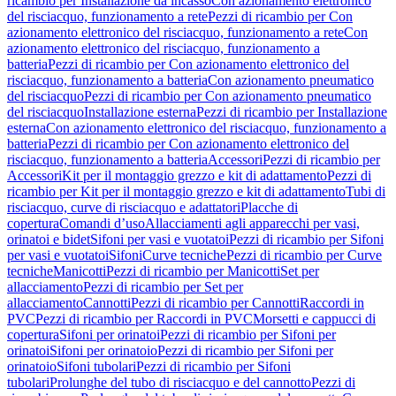
ricambio per Installazione da incasso
Con azionamento elettronico
del risciacquo, funzionamento a rete
Pezzi di ricambio per Con
azionamento elettronico del risciacquo, funzionamento a rete
Con
azionamento elettronico del risciacquo, funzionamento a
batteria
Pezzi di ricambio per Con azionamento elettronico del
risciacquo, funzionamento a batteria
Con azionamento pneumatico
del risciacquo
Pezzi di ricambio per Con azionamento pneumatico
del risciacquo
Installazione esterna
Pezzi di ricambio per Installazione
esterna
Con azionamento elettronico del risciacquo, funzionamento a
batteria
Pezzi di ricambio per Con azionamento elettronico del
risciacquo, funzionamento a batteria
Accessori
Pezzi di ricambio per
Accessori
Kit per il montaggio grezzo e kit di adattamento
Pezzi di
ricambio per Kit per il montaggio grezzo e kit di adattamento
Tubi di
risciacquo, curve di risciacquo e adattatori
Placche di
copertura
Comandi d’uso
Allacciamenti agli apparecchi per vasi,
orinatoi e bidet
Sifoni per vasi e vuotatoi
Pezzi di ricambio per Sifoni
per vasi e vuotatoi
Sifoni
Curve tecniche
Pezzi di ricambio per Curve
tecniche
Manicotti
Pezzi di ricambio per Manicotti
Set per
allacciamento
Pezzi di ricambio per Set per
allacciamento
Cannotti
Pezzi di ricambio per Cannotti
Raccordi in
PVC
Pezzi di ricambio per Raccordi in PVC
Morsetti e cappucci di
copertura
Sifoni per orinatoi
Pezzi di ricambio per Sifoni per
orinatoi
Sifoni per orinatoio
Pezzi di ricambio per Sifoni per
orinatoio
Sifoni tubolari
Pezzi di ricambio per Sifoni
tubolari
Prolunghe del tubo di risciacquo e del cannotto
Pezzi di