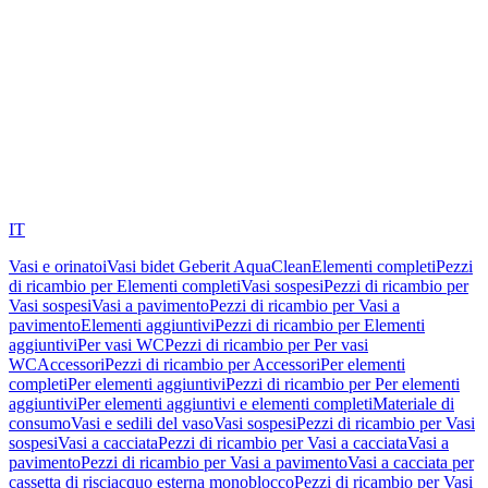
IT
Vasi e orinatoi
Vasi bidet Geberit AquaClean
Elementi completi
Pezzi
di ricambio per Elementi completi
Vasi sospesi
Pezzi di ricambio per
Vasi sospesi
Vasi a pavimento
Pezzi di ricambio per Vasi a
pavimento
Elementi aggiuntivi
Pezzi di ricambio per Elementi
aggiuntivi
Per vasi WC
Pezzi di ricambio per Per vasi
WC
Accessori
Pezzi di ricambio per Accessori
Per elementi
completi
Per elementi aggiuntivi
Pezzi di ricambio per Per elementi
aggiuntivi
Per elementi aggiuntivi e elementi completi
Materiale di
consumo
Vasi e sedili del vaso
Vasi sospesi
Pezzi di ricambio per Vasi
sospesi
Vasi a cacciata
Pezzi di ricambio per Vasi a cacciata
Vasi a
pavimento
Pezzi di ricambio per Vasi a pavimento
Vasi a cacciata per
cassetta di risciacquo esterna monoblocco
Pezzi di ricambio per Vasi