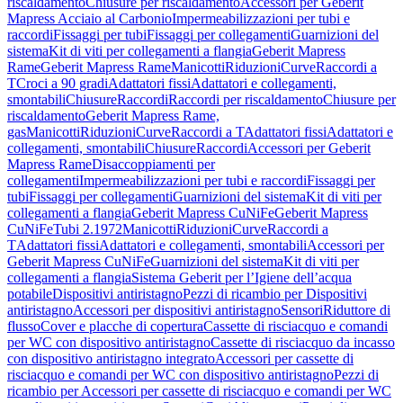
riscaldamento
Chiusure per riscaldamento
Accessori per Geberit
Mapress Acciaio al Carbonio
Impermeabilizzazioni per tubi e
raccordi
Fissaggi per tubi
Fissaggi per collegamenti
Guarnizioni del
sistema
Kit di viti per collegamenti a flangia
Geberit Mapress
Rame
Geberit Mapress Rame
Manicotti
Riduzioni
Curve
Raccordi a
T
Croci a 90 gradi
Adattatori fissi
Adattatori e collegamenti,
smontabili
Chiusure
Raccordi
Raccordi per riscaldamento
Chiusure per
riscaldamento
Geberit Mapress Rame,
gas
Manicotti
Riduzioni
Curve
Raccordi a T
Adattatori fissi
Adattatori e
collegamenti, smontabili
Chiusure
Raccordi
Accessori per Geberit
Mapress Rame
Disaccoppiamenti per
collegamenti
Impermeabilizzazioni per tubi e raccordi
Fissaggi per
tubi
Fissaggi per collegamenti
Guarnizioni del sistema
Kit di viti per
collegamenti a flangia
Geberit Mapress CuNiFe
Geberit Mapress
CuNiFe
Tubi 2.1972
Manicotti
Riduzioni
Curve
Raccordi a
T
Adattatori fissi
Adattatori e collegamenti, smontabili
Accessori per
Geberit Mapress CuNiFe
Guarnizioni del sistema
Kit di viti per
collegamenti a flangia
Sistema Geberit per l’Igiene dell’acqua
potabile
Dispositivi antiristagno
Pezzi di ricambio per Dispositivi
antiristagno
Accessori per dispositivi antiristagno
Sensori
Riduttore di
flusso
Cover e placche di copertura
Cassette di risciacquo e comandi
per WC con dispositivo antiristagno
Cassette di risciacquo da incasso
con dispositivo antiristagno integrato
Accessori per cassette di
risciacquo e comandi per WC con dispositivo antiristagno
Pezzi di
ricambio per Accessori per cassette di risciacquo e comandi per WC