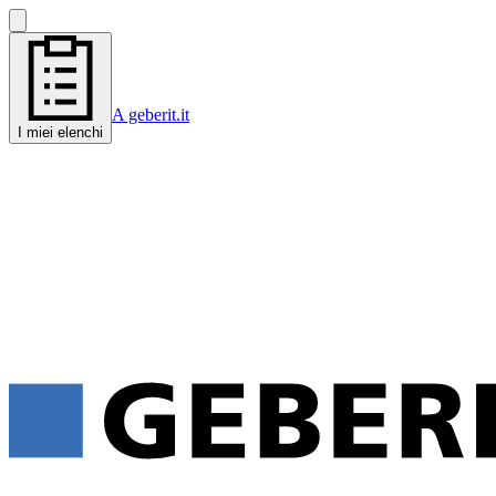
A geberit.it
I miei elenchi