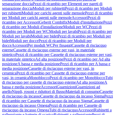
separazione doccia
Pezzi di ricambio per Elementi per pareti di
separazione doccia
Moduli per rubinetti
Pezzi di ricambio per Moduli
per rubinetti
Moduli per carichi agenti sulle mensole
Pezzi di ricambio
per Moduli per carichi agenti sulle mensole
Accessori
Pezzi di
ricambio per Accessori
Geberit Combifix
Moduli d'installazione
Pezzi
di ricambio per Moduli d'installazione
Moduli per WC
Pezzi di
ricambio per Moduli per WC
Moduli per lavabi
Pezzi di ricambio per
Moduli per lavabi
Moduli per bidet
Pezzi di ricambio per Moduli per
bidet
Moduli per docce
Pezzi di ricambio per Moduli per
docce
Accessori
Per moduli WC
Per fissaggi
Cassette di risciacquo
esterne
Cassette di risciacquo esterne per vasi, in materiale
sintetico
Pezzi di ricambio per Cassette di risciacquo esterne per vasi,
in materiale sintetico
Ad alta posizione
Pezzi di ricambio per Ad alta
posizione
A bassa e media posizione
Pezzi di ricambio per A bassa e
media posizione
Cassette di risciacquo esterne per vasi, in
ceramica
Pezzi di ricambio per Cassette di risciacquo esterne per
vasi, in ceramica
Monoblocco
Pezzi di ricambio per Monoblocco
Tubi
di risciacquo per cassette di risciacquo esterne
Ad alta posizione
A
bassa e media posizione
Accessori
Guarnizioni
Guarnizioni ad
anello
Nippli, rosoni e riduttori di flusso
Materiali di consumo
Cassette
di risciacquo da incasso
Cassette di risciacquo da incasso Sigma
Pezzi
di ricambio per Cassette di risciacquo da incasso Sigma
Cassette di
risciacquo da incasso Omega
Pezzi di ricambio per Cassette di
risciacquo da incasso Omega
Tubi di risciacquo
Accessori
Rubinetti a
galleggiante e batterie di scarico
Rubinetti a galleggiante
Pezzi di