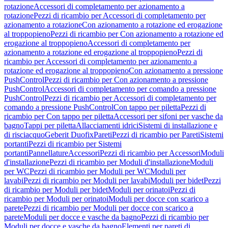
rotazione
Accessori di completamento per azionamento a
rotazione
Pezzi di ricambio per Accessori di completamento per
azionamento a rotazione
Con azionamento a rotazione ed erogazione
al troppopieno
Pezzi di ricambio per Con azionamento a rotazione ed
erogazione al troppopieno
Accessori di completamento per
azionamento a rotazione ed erogazione al troppopieno
Pezzi di
ricambio per Accessori di completamento per azionamento a
rotazione ed erogazione al troppopieno
Con azionamento a pressione
PushControl
Pezzi di ricambio per Con azionamento a pressione
PushControl
Accessori di completamento per comando a pressione
PushControl
Pezzi di ricambio per Accessori di completamento per
comando a pressione PushControl
Con tappo per piletta
Pezzi di
ricambio per Con tappo per piletta
Accessori per sifoni per vasche da
bagno
Tappi per piletta
Allacciamenti idrici
Sistemi di installazione e
di risciacquo
Geberit Duofix
Pareti
Pezzi di ricambio per Pareti
Sistemi
portanti
Pezzi di ricambio per Sistemi
portanti
Pannellature
Accessori
Pezzi di ricambio per Accessori
Moduli
d'installazione
Pezzi di ricambio per Moduli d'installazione
Moduli
per WC
Pezzi di ricambio per Moduli per WC
Moduli per
lavabi
Pezzi di ricambio per Moduli per lavabi
Moduli per bidet
Pezzi
di ricambio per Moduli per bidet
Moduli per orinatoi
Pezzi di
ricambio per Moduli per orinatoi
Moduli per docce con scarico a
parete
Pezzi di ricambio per Moduli per docce con scarico a
parete
Moduli per docce e vasche da bagno
Pezzi di ricambio per
Moduli per docce e vasche da bagno
Elementi per pareti di