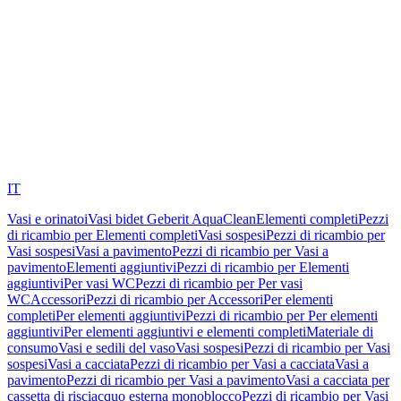
IT
Vasi e orinatoi
Vasi bidet Geberit AquaClean
Elementi completi
Pezzi
di ricambio per Elementi completi
Vasi sospesi
Pezzi di ricambio per
Vasi sospesi
Vasi a pavimento
Pezzi di ricambio per Vasi a
pavimento
Elementi aggiuntivi
Pezzi di ricambio per Elementi
aggiuntivi
Per vasi WC
Pezzi di ricambio per Per vasi
WC
Accessori
Pezzi di ricambio per Accessori
Per elementi
completi
Per elementi aggiuntivi
Pezzi di ricambio per Per elementi
aggiuntivi
Per elementi aggiuntivi e elementi completi
Materiale di
consumo
Vasi e sedili del vaso
Vasi sospesi
Pezzi di ricambio per Vasi
sospesi
Vasi a cacciata
Pezzi di ricambio per Vasi a cacciata
Vasi a
pavimento
Pezzi di ricambio per Vasi a pavimento
Vasi a cacciata per
cassetta di risciacquo esterna monoblocco
Pezzi di ricambio per Vasi