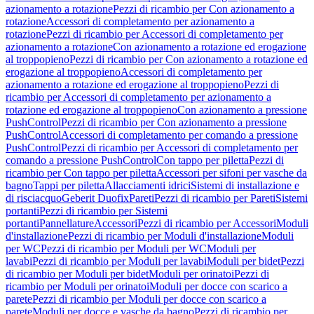
azionamento a rotazione
Pezzi di ricambio per Con azionamento a
rotazione
Accessori di completamento per azionamento a
rotazione
Pezzi di ricambio per Accessori di completamento per
azionamento a rotazione
Con azionamento a rotazione ed erogazione
al troppopieno
Pezzi di ricambio per Con azionamento a rotazione ed
erogazione al troppopieno
Accessori di completamento per
azionamento a rotazione ed erogazione al troppopieno
Pezzi di
ricambio per Accessori di completamento per azionamento a
rotazione ed erogazione al troppopieno
Con azionamento a pressione
PushControl
Pezzi di ricambio per Con azionamento a pressione
PushControl
Accessori di completamento per comando a pressione
PushControl
Pezzi di ricambio per Accessori di completamento per
comando a pressione PushControl
Con tappo per piletta
Pezzi di
ricambio per Con tappo per piletta
Accessori per sifoni per vasche da
bagno
Tappi per piletta
Allacciamenti idrici
Sistemi di installazione e
di risciacquo
Geberit Duofix
Pareti
Pezzi di ricambio per Pareti
Sistemi
portanti
Pezzi di ricambio per Sistemi
portanti
Pannellature
Accessori
Pezzi di ricambio per Accessori
Moduli
d'installazione
Pezzi di ricambio per Moduli d'installazione
Moduli
per WC
Pezzi di ricambio per Moduli per WC
Moduli per
lavabi
Pezzi di ricambio per Moduli per lavabi
Moduli per bidet
Pezzi
di ricambio per Moduli per bidet
Moduli per orinatoi
Pezzi di
ricambio per Moduli per orinatoi
Moduli per docce con scarico a
parete
Pezzi di ricambio per Moduli per docce con scarico a
parete
Moduli per docce e vasche da bagno
Pezzi di ricambio per