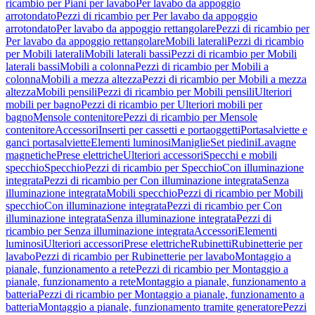
ricambio per Piani per lavabo
Per lavabo da appoggio
arrotondato
Pezzi di ricambio per Per lavabo da appoggio
arrotondato
Per lavabo da appoggio rettangolare
Pezzi di ricambio per
Per lavabo da appoggio rettangolare
Mobili laterali
Pezzi di ricambio
per Mobili laterali
Mobili laterali bassi
Pezzi di ricambio per Mobili
laterali bassi
Mobili a colonna
Pezzi di ricambio per Mobili a
colonna
Mobili a mezza altezza
Pezzi di ricambio per Mobili a mezza
altezza
Mobili pensili
Pezzi di ricambio per Mobili pensili
Ulteriori
mobili per bagno
Pezzi di ricambio per Ulteriori mobili per
bagno
Mensole contenitore
Pezzi di ricambio per Mensole
contenitore
Accessori
Inserti per cassetti e portaoggetti
Portasalviette e
ganci portasalviette
Elementi luminosi
Maniglie
Set piedini
Lavagne
magnetiche
Prese elettriche
Ulteriori accessori
Specchi e mobili
specchio
Specchio
Pezzi di ricambio per Specchio
Con illuminazione
integrata
Pezzi di ricambio per Con illuminazione integrata
Senza
illuminazione integrata
Mobili specchio
Pezzi di ricambio per Mobili
specchio
Con illuminazione integrata
Pezzi di ricambio per Con
illuminazione integrata
Senza illuminazione integrata
Pezzi di
ricambio per Senza illuminazione integrata
Accessori
Elementi
luminosi
Ulteriori accessori
Prese elettriche
Rubinetti
Rubinetterie per
lavabo
Pezzi di ricambio per Rubinetterie per lavabo
Montaggio a
pianale, funzionamento a rete
Pezzi di ricambio per Montaggio a
pianale, funzionamento a rete
Montaggio a pianale, funzionamento a
batteria
Pezzi di ricambio per Montaggio a pianale, funzionamento a
batteria
Montaggio a pianale, funzionamento tramite generatore
Pezzi