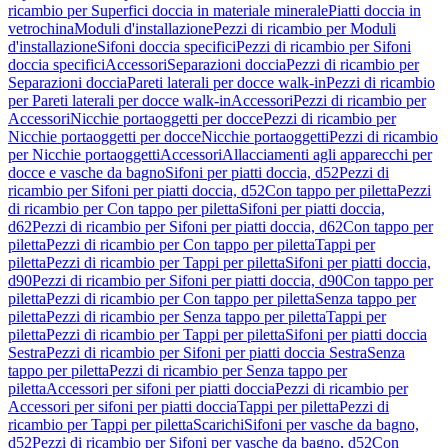
ricambio per Superfici doccia in materiale minerale
Piatti doccia in
vetrochina
Moduli d'installazione
Pezzi di ricambio per Moduli
d'installazione
Sifoni doccia specifici
Pezzi di ricambio per Sifoni
doccia specifici
Accessori
Separazioni doccia
Pezzi di ricambio per
Separazioni doccia
Pareti laterali per docce walk-in
Pezzi di ricambio
per Pareti laterali per docce walk-in
Accessori
Pezzi di ricambio per
Accessori
Nicchie portaoggetti per docce
Pezzi di ricambio per
Nicchie portaoggetti per docce
Nicchie portaoggetti
Pezzi di ricambio
per Nicchie portaoggetti
Accessori
Allacciamenti agli apparecchi per
docce e vasche da bagno
Sifoni per piatti doccia, d52
Pezzi di
ricambio per Sifoni per piatti doccia, d52
Con tappo per piletta
Pezzi
di ricambio per Con tappo per piletta
Sifoni per piatti doccia,
d62
Pezzi di ricambio per Sifoni per piatti doccia, d62
Con tappo per
piletta
Pezzi di ricambio per Con tappo per piletta
Tappi per
piletta
Pezzi di ricambio per Tappi per piletta
Sifoni per piatti doccia,
d90
Pezzi di ricambio per Sifoni per piatti doccia, d90
Con tappo per
piletta
Pezzi di ricambio per Con tappo per piletta
Senza tappo per
piletta
Pezzi di ricambio per Senza tappo per piletta
Tappi per
piletta
Pezzi di ricambio per Tappi per piletta
Sifoni per piatti doccia
Sestra
Pezzi di ricambio per Sifoni per piatti doccia Sestra
Senza
tappo per piletta
Pezzi di ricambio per Senza tappo per
piletta
Accessori per sifoni per piatti doccia
Pezzi di ricambio per
Accessori per sifoni per piatti doccia
Tappi per piletta
Pezzi di
ricambio per Tappi per piletta
Scarichi
Sifoni per vasche da bagno,
d52
Pezzi di ricambio per Sifoni per vasche da bagno, d52
Con