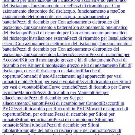
ricambio per Installazione da incasso
Con azionamento elettronico
del risciacquo, funzionamento a rete
Pezzi di ricambio per Con
azionamento elettronico del risciacquo, funzionamento a rete
Con
azionamento elettronico del risciacquo, funzionamento a
batteria
Pezzi di ricambio per Con azionamento elettronico del
risciacquo, funzionamento a batteria
Con azionamento pneumatico
del risciacquo
Pezzi di ricambio per Con azionamento pneumatico
del risciacquo
Installazione esterna
Pezzi di ricambio per Installazione
esterna
Con azionamento elettronico del risciacquo, funzionamento a
batteria
Pezzi di ricambio per Con azionamento elettronico del
risciacquo, funzionamento a batteria
Accessori
Pezzi di ricambio per
Accessori
Kit per il montaggio grezzo e kit di adattamento
Pezzi di
ricambio per Kit per il montaggio grezzo e kit di adattamento
Tubi di
risciacquo, curve di risciacquo e adattatori
Placche di
copertura
Comandi d’uso
Allacciamenti agli apparecchi per vasi,
orinatoi e bidet
Sifoni per vasi e vuotatoi
Pezzi di ricambio per Sifoni
per vasi e vuotatoi
Sifoni
Curve tecniche
Pezzi di ricambio per Curve
tecniche
Manicotti
Pezzi di ricambio per Manicotti
Set per
allacciamento
Pezzi di ricambio per Set per
allacciamento
Cannotti
Pezzi di ricambio per Cannotti
Raccordi in
PVC
Pezzi di ricambio per Raccordi in PVC
Morsetti e cappucci di
copertura
Sifoni per orinatoi
Pezzi di ricambio per Sifoni per
orinatoi
Sifoni per orinatoio
Pezzi di ricambio per Sifoni per
orinatoio
Sifoni tubolari
Pezzi di ricambio per Sifoni
tubolari
Prolunghe del tubo di risciacquo e del cannotto
Pezzi di