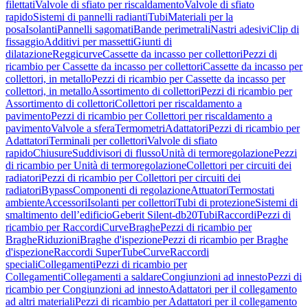
filettati
Valvole di sfiato per riscaldamento
Valvole di sfiato
rapido
Sistemi di pannelli radianti
Tubi
Materiali per la
posa
Isolanti
Pannelli sagomati
Bande perimetrali
Nastri adesivi
Clip di
fissaggio
Additivi per massetti
Giunti di
dilatazione
Reggicurve
Cassette da incasso per collettori
Pezzi di
ricambio per Cassette da incasso per collettori
Cassette da incasso per
collettori, in metallo
Pezzi di ricambio per Cassette da incasso per
collettori, in metallo
Assortimento di collettori
Pezzi di ricambio per
Assortimento di collettori
Collettori per riscaldamento a
pavimento
Pezzi di ricambio per Collettori per riscaldamento a
pavimento
Valvole a sfera
Termometri
Adattatori
Pezzi di ricambio per
Adattatori
Terminali per collettori
Valvole di sfiato
rapido
Chiusure
Suddivisori di flusso
Unità di termoregolazione
Pezzi
di ricambio per Unità di termoregolazione
Collettori per circuiti dei
radiatori
Pezzi di ricambio per Collettori per circuiti dei
radiatori
Bypass
Componenti di regolazione
Attuatori
Termostati
ambiente
Accessori
Isolanti per collettori
Tubi di protezione
Sistemi di
smaltimento dell’edificio
Geberit Silent-db20
Tubi
Raccordi
Pezzi di
ricambio per Raccordi
Curve
Braghe
Pezzi di ricambio per
Braghe
Riduzioni
Braghe d'ispezione
Pezzi di ricambio per Braghe
d'ispezione
Raccordi SuperTube
Curve
Raccordi
speciali
Collegamenti
Pezzi di ricambio per
Collegamenti
Collegamenti a saldare
Congiunzioni ad innesto
Pezzi di
ricambio per Congiunzioni ad innesto
Adattatori per il collegamento
ad altri materiali
Pezzi di ricambio per Adattatori per il collegamento