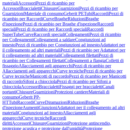
materiali
Accessori
Pezzi di ricambio per
Accessori
Braccialetti
Chiusure
Guarnizioni
Pezzi di ricambio per
Guarnizioni
Materiale di consumo
Geberit PE
Tubi
Raccordi
Pezzi di
ricambio per Raccordi
Curve
Braghe
Riduzioni
Braghe
d'ispezione
Pezzi di ricambio per Braghe d'ispezione
Raccordi
speciali
Pezzi di ricambio per Raccordi speciali
Raccordi
SuperTube
Curve
Raccordi speciali
Collegamenti
Pezzi di ricambio
per Collegamenti
Collegamenti a saldare
Congiunzioni ad
innesto
Pezzi di ricambio per Congiunzioni ad innesto
Adattatori per
il collegamento ad altri materiali
Pezzi di ricambio per Adattatori per
il collegamento ad altri materiali
Collegamenti filettati
Pezzi di
ricambio per Collegamenti filettati
Collegamenti a flangia
Colletti di
fissaggio
Allacciamenti agli apparecchi
Pezzi di ricambio per
Allacciamenti agli apparecchi
Curve tecniche
Pezzi di ricambio per
Curve tecniche
Manicotti di raccordo
Pezzi di ricambio per Manicotti
di raccordo
Sifoni a chiocciola
Pezzi di ricambio per Sifoni a
chiocciola
Accessori
Braccialetti
Fissaggi per braccialetti
Canali
portanti
Chiusure
Guarnizioni
Protezioni cantiere
Materiali di
consumo
Geberit PP-
HT
Tubi
Raccordi
Curve
Diramazioni
Riduzioni
Braghe
d'ispezione
Aumenti
Giunzioni
Adattatori per il collegamento ad altri
materiali
Congiunzioni ad innesto
Allacciamenti agli
apparecchi
Curve tecniche
Raccordi
diritti
Accessori
Chiusure
Guarnizioni
Protezione antincendio,
protezione acustica e protezione dall'umidità
Protezione