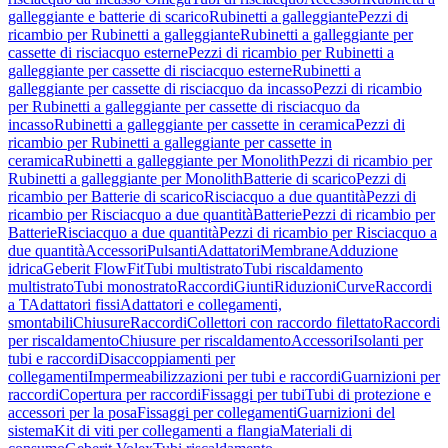
galleggiante e batterie di scarico
Rubinetti a galleggiante
Pezzi di
ricambio per Rubinetti a galleggiante
Rubinetti a galleggiante per
cassette di risciacquo esterne
Pezzi di ricambio per Rubinetti a
galleggiante per cassette di risciacquo esterne
Rubinetti a
galleggiante per cassette di risciacquo da incasso
Pezzi di ricambio
per Rubinetti a galleggiante per cassette di risciacquo da
incasso
Rubinetti a galleggiante per cassette in ceramica
Pezzi di
ricambio per Rubinetti a galleggiante per cassette in
ceramica
Rubinetti a galleggiante per Monolith
Pezzi di ricambio per
Rubinetti a galleggiante per Monolith
Batterie di scarico
Pezzi di
ricambio per Batterie di scarico
Risciacquo a due quantità
Pezzi di
ricambio per Risciacquo a due quantità
Batterie
Pezzi di ricambio per
Batterie
Risciacquo a due quantità
Pezzi di ricambio per Risciacquo a
due quantità
Accessori
Pulsanti
Adattatori
Membrane
Adduzione
idrica
Geberit FlowFit
Tubi multistrato
Tubi riscaldamento
multistrato
Tubi monostrato
Raccordi
Giunti
Riduzioni
Curve
Raccordi
a T
Adattatori fissi
Adattatori e collegamenti,
smontabili
Chiusure
Raccordi
Collettori con raccordo filettato
Raccordi
per riscaldamento
Chiusure per riscaldamento
Accessori
Isolanti per
tubi e raccordi
Disaccoppiamenti per
collegamenti
Impermeabilizzazioni per tubi e raccordi
Guarnizioni per
raccordi
Copertura per raccordi
Fissaggi per tubi
Tubi di protezione e
accessori per la posa
Fissaggi per collegamenti
Guarnizioni del
sistema
Kit di viti per collegamenti a flangia
Materiali di