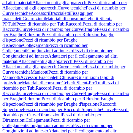
ad altri materiali
Allacciamenti agli apparecchi
Pezzi di ricambio per
Allacciamenti agli apparecchi
Curve tecniche
Pezzi di ricambio per
Curve tecniche
Accessori
Braccialetti
Fissaggi per
braccialetti
Guarnizioni
Materiali di consumo
Geberit Silent-
PP
Tubi
Pezzi di ricambio per Tubi
Raccordi
Pezzi di ricambio per
Raccordi
Curve
Pezzi di ricambio per Curve
Braghe
Pezzi di ricambio
per Braghe
Riduzioni
Pezzi di ricambio per Riduzioni
Braghe
d'ispezione
Pezzi di ricambio per Braghe
d'ispezione
Collegamenti
Pezzi di ricambio per
Collegamenti
Congiunzioni ad innesto
Pezzi di ricambio per
Congiunzioni ad innesto
Adattatori per il collegamento ad altri
materiali
Allacciamenti agli apparecchi
Pezzi di ricambio per
Allacciamenti agli apparecchi
Curve tecniche
Pezzi di ricambio per
Curve tecniche
Manicotti
Pezzi di ricambio per
Manicotti
Accessori
Braccialetti
Chiusure
Guarnizioni
Tappi di
protezione
Materiali di consumo
Geberit Silent-Pro
Tubi
Pezzi di
ricambio per Tubi
Raccordi
Pezzi di ricambio per
Raccordi
Curve
Pezzi di ricambio per Curve
Braghe
Pezzi di ricambio
per Braghe
Riduzioni
Pezzi di ricambio per Riduzioni
Braghe
d'ispezione
Pezzi di ricambio per Braghe d'ispezione
Raccordi
SuperTube
Pezzi di ricambio per Raccordi SuperTube
Curve
Pezzi di
ricambio per Curve
Diramazioni
Pezzi di ricambio per
Diramazioni
Collegamenti
Pezzi di ricambio per
Collegamenti
Congiunzioni ad innesto
Pezzi di ricambio per
Congiunzioni ad innesto
Adattatori per il collegamento ad altri