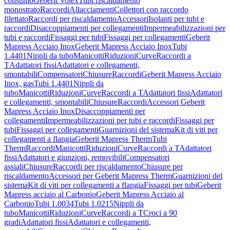
consumo
Geberit Volex
Tubi riscaldamento
monostrato
Raccordi
Allacciamenti
Collettori con raccordo
filettato
Raccordi per riscaldamento
Accessori
Isolanti per tubi e
raccordi
Disaccoppiamenti per collegamenti
Impermeabilizzazioni per
tubi e raccordi
Fissaggi per tubi
Fissaggi per collegamenti
Geberit
Mapress Acciaio Inox
Geberit Mapress Acciaio Inox
Tubi
1.4401
Nippli da tubo
Manicotti
Riduzioni
Curve
Raccordi a
T
Adattatori fissi
Adattatori e collegamenti,
smontabili
Compensatori
Chiusure
Raccordi
Geberit Mapress Acciaio
Inox, gas
Tubi 1.4401
Nippli da
tubo
Manicotti
Riduzioni
Curve
Raccordi a T
Adattatori fissi
Adattatori
e collegamenti, smontabili
Chiusure
Raccordi
Accessori Geberit
Mapress Acciaio Inox
Disaccoppiamenti per
collegamenti
Impermeabilizzazioni per tubi e raccordi
Fissaggi per
tubi
Fissaggi per collegamenti
Guarnizioni del sistema
Kit di viti per
collegamenti a flangia
Geberit Mapress Therm
Tubi
Therm
Raccordi
Manicotti
Riduzioni
Curve
Raccordi a T
Adattatori
fissi
Adattatori e giunzioni, removibili
Compensatori
assiali
Chiusure
Raccordi per riscaldamento
Chiusure per
riscaldamento
Accessori per Geberit Mapress Therm
Guarnizioni del
sistema
Kit di viti per collegamenti a flangia
Fissaggi per tubi
Geberit
Mapress acciaio al Carbonio
Geberit Mapress Acciaio al
Carbonio
Tubi 1.0034
Tubi 1.0215
Nippli da
tubo
Manicotti
Riduzioni
Curve
Raccordi a T
Croci a 90
gradi
Adattatori fissi
Adattatori e collegamenti,