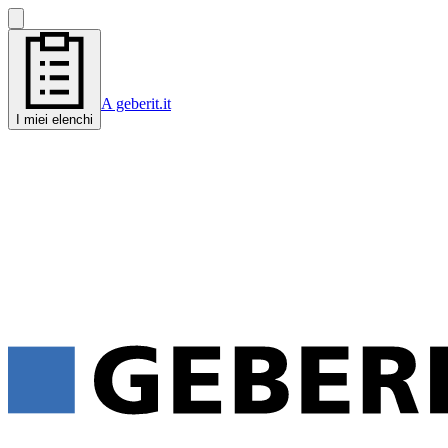
A geberit.it
I miei elenchi