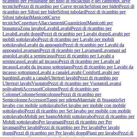
ricambio per Prolunghe del tubo di risciacquo e del cannotto
Curve
tecniche
Pezzi di ricambio per Curve tecniche
Sifoni per bidet
Pezzi di
ricambio per Sifoni per bidet
Sifoni tubolari
Pezzi di ricambio per
Sifoni tubolari
Manicotti
Curve
tecniche
Coperture
Allacciamenti
Guarnizioni
Manicotti per
brasatura
Zona lavabo
Lavabi
Lavabi
Pezzi di ricambio per
Lavabi
Lavabi doppi
Pezzi di ricambio per Lavabi doppi
Lavabi per
mobili sottolavabo
Pezzi di ricambio per Lavabi per mobili
sottolavabo
Lavabi da appoggio
Pezzi di ricambio per Lavabi da
appoggio
Lavamani
Pezzi di ricambio per Lavamani
Lavamani ad
angolo
Lavabi a semincasso
Pezzi di ricambio per Lavabi a
semincasso
Lavabi ad incasso
Pezzi di ricambio per Lavabi ad
incasso
Lavabi da incasso sottopiano
Pezzi di ricambio per Lavabi da
incasso sottopiano
Lavabi a canale
Lavabi Comfort
Lavabi per
bambini
Lavabi a canale
Ulteriori lavabi
Pezzi di ricambio per
Ulteriori lavabi
Vuotatoi
Pezzi di ricambio per Vuotatoi
Lavatoi
polivalenti
Accessori
Colonne
Pezzi di ricambio per
Colonne
Colonne
Semicolonne
Pezzi di ricambio per
Semicolonne
Accessori
Tappi per piletta
Materiale di fissaggio
Set
lavabo con mobile sottolavabo
Set lavabo per mobile con mobile
sottolavabo
Pezzi di ricambio per Set lavabo per mobile con mobile
sottolavabo
Mobili per bagno
Mobili sottolavabo
Pezzi di ricambio per
Mobili sottolavabo
Per lavamani
Pezzi di ricambio per Per
lavamani
Per lavabi
Pezzi di ricambio per Per lavabi
Per lavabi
doppi
Pezzi di ricambio per Per lavabi doppi
Piani per lavabo
Pezzi di