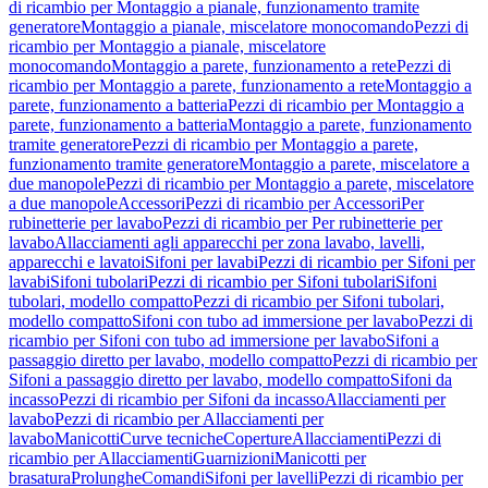
di ricambio per Montaggio a pianale, funzionamento tramite
generatore
Montaggio a pianale, miscelatore monocomando
Pezzi di
ricambio per Montaggio a pianale, miscelatore
monocomando
Montaggio a parete, funzionamento a rete
Pezzi di
ricambio per Montaggio a parete, funzionamento a rete
Montaggio a
parete, funzionamento a batteria
Pezzi di ricambio per Montaggio a
parete, funzionamento a batteria
Montaggio a parete, funzionamento
tramite generatore
Pezzi di ricambio per Montaggio a parete,
funzionamento tramite generatore
Montaggio a parete, miscelatore a
due manopole
Pezzi di ricambio per Montaggio a parete, miscelatore
a due manopole
Accessori
Pezzi di ricambio per Accessori
Per
rubinetterie per lavabo
Pezzi di ricambio per Per rubinetterie per
lavabo
Allacciamenti agli apparecchi per zona lavabo, lavelli,
apparecchi e lavatoi
Sifoni per lavabi
Pezzi di ricambio per Sifoni per
lavabi
Sifoni tubolari
Pezzi di ricambio per Sifoni tubolari
Sifoni
tubolari, modello compatto
Pezzi di ricambio per Sifoni tubolari,
modello compatto
Sifoni con tubo ad immersione per lavabo
Pezzi di
ricambio per Sifoni con tubo ad immersione per lavabo
Sifoni a
passaggio diretto per lavabo, modello compatto
Pezzi di ricambio per
Sifoni a passaggio diretto per lavabo, modello compatto
Sifoni da
incasso
Pezzi di ricambio per Sifoni da incasso
Allacciamenti per
lavabo
Pezzi di ricambio per Allacciamenti per
lavabo
Manicotti
Curve tecniche
Coperture
Allacciamenti
Pezzi di
ricambio per Allacciamenti
Guarnizioni
Manicotti per
brasatura
Prolunghe
Comandi
Sifoni per lavelli
Pezzi di ricambio per