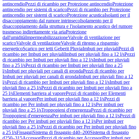
antincendio
Pezzi di ricambio per Protezione antincendio
Protezione
antincendio per sistemi di scarico
Pezzi di ricambio per Protezione
antincendio per sistemi di scarico
Protezione acustica
Isolanti per il
disaccoppiamento dal rumore intrinseco
Isolamento per il
disaccoppiamento dalla struttura e l'isolamento acustico del rumore
trasmesso indirettamente via aria
Protezione
dall'umidità
Impermeabilizzazione
Valvole di ventilazione per
scarico
Valvole di ventilazione
Valvole di ritegno a risparmio
energetico
Scarico per tetti Geberit Pluvia
Imbuti per pluviali
Pezzi di
ricambio per Imbuti per pluviali
Imbuti per pluviali fino a 12 l/s
Pezzi
di ricambio per Imbuti per pluviali fino a 12 l/s
Imbuti per pluviali
fino a 25 l/s
Pezzi di ricambio per Imbuti per pluviali fino a 25
l/s
Imbuti per pluviali per canali di gronda
Pezzi di ricambio per
Imbuti per pluviali per canali di gronda
Imbuti per pluviali fino a 12
l/s
Pezzi di ricambio per Imbuti per pluviali fino a 12 l/s
Imbuti per
pluviali fino a 25 l/s
Pezzi di ricambio per Imbuti per pluviali fino a
25 l/s
Elementi barriera al vapore
Pezzi di ricambio per Elementi
barriera al vapore
Per imbuti per pluviali fino a 12 l/s
Pezzi di
ricambio per Per imbuti per pluviali fino a 12 l/s
Per imbuti per
pluviali fino a 25 l/s
Troppopieni d'emergenza
Pezzi di ricambio per
Troppopieni d'emergenza
Per imbuti per pluviali fino a 12 l/s
Pezzi di
ricambio per Per imbuti per pluviali fino a 12 l/s
Per imbuti per
pluviali fino a 25 l/s
Pezzi di ricambio per Per imbuti per pluviali fino
a 25 l/s
Fissaggi
Sistema di fissaggio d40–200
Sistema di fissaggio
d250–315
Accessori
Pezzi di ricambio per Accessori
Per imbuti per