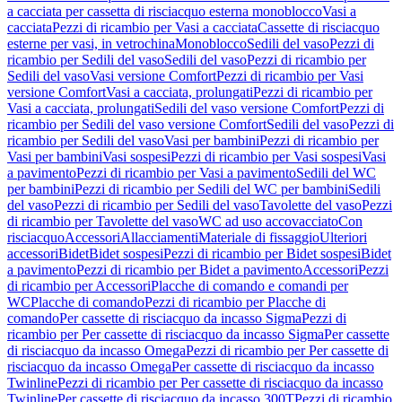
a cacciata per cassetta di risciacquo esterna monoblocco
Vasi a
cacciata
Pezzi di ricambio per Vasi a cacciata
Cassette di risciacquo
esterne per vasi, in vetrochina
Monoblocco
Sedili del vaso
Pezzi di
ricambio per Sedili del vaso
Sedili del vaso
Pezzi di ricambio per
Sedili del vaso
Vasi versione Comfort
Pezzi di ricambio per Vasi
versione Comfort
Vasi a cacciata, prolungati
Pezzi di ricambio per
Vasi a cacciata, prolungati
Sedili del vaso versione Comfort
Pezzi di
ricambio per Sedili del vaso versione Comfort
Sedili del vaso
Pezzi di
ricambio per Sedili del vaso
Vasi per bambini
Pezzi di ricambio per
Vasi per bambini
Vasi sospesi
Pezzi di ricambio per Vasi sospesi
Vasi
a pavimento
Pezzi di ricambio per Vasi a pavimento
Sedili del WC
per bambini
Pezzi di ricambio per Sedili del WC per bambini
Sedili
del vaso
Pezzi di ricambio per Sedili del vaso
Tavolette del vaso
Pezzi
di ricambio per Tavolette del vaso
WC ad uso accovacciato
Con
risciacquo
Accessori
Allacciamenti
Materiale di fissaggio
Ulteriori
accessori
Bidet
Bidet sospesi
Pezzi di ricambio per Bidet sospesi
Bidet
a pavimento
Pezzi di ricambio per Bidet a pavimento
Accessori
Pezzi
di ricambio per Accessori
Placche di comando e comandi per
WC
Placche di comando
Pezzi di ricambio per Placche di
comando
Per cassette di risciacquo da incasso Sigma
Pezzi di
ricambio per Per cassette di risciacquo da incasso Sigma
Per cassette
di risciacquo da incasso Omega
Pezzi di ricambio per Per cassette di
risciacquo da incasso Omega
Per cassette di risciacquo da incasso
Twinline
Pezzi di ricambio per Per cassette di risciacquo da incasso
Twinline
Per cassette di risciacquo da incasso 300T
Pezzi di ricambio