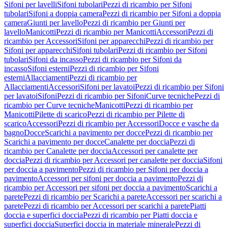
Sifoni per lavelli
Sifoni tubolari
Pezzi di ricambio per Sifoni
tubolari
Sifoni a doppia camera
Pezzi di ricambio per Sifoni a doppia
camera
Giunti per lavello
Pezzi di ricambio per Giunti per
lavello
Manicotti
Pezzi di ricambio per Manicotti
Accessori
Pezzi di
ricambio per Accessori
Sifoni per apparecchi
Pezzi di ricambio per
Sifoni per apparecchi
Sifoni tubolari
Pezzi di ricambio per Sifoni
tubolari
Sifoni da incasso
Pezzi di ricambio per Sifoni da
incasso
Sifoni esterni
Pezzi di ricambio per Sifoni
esterni
Allacciamenti
Pezzi di ricambio per
Allacciamenti
Accessori
Sifoni per lavatoi
Pezzi di ricambio per Sifoni
per lavatoi
Sifoni
Pezzi di ricambio per Sifoni
Curve tecniche
Pezzi di
ricambio per Curve tecniche
Manicotti
Pezzi di ricambio per
Manicotti
Pilette di scarico
Pezzi di ricambio per Pilette di
scarico
Accessori
Pezzi di ricambio per Accessori
Docce e vasche da
bagno
Docce
Scarichi a pavimento per docce
Pezzi di ricambio per
Scarichi a pavimento per docce
Canalette per doccia
Pezzi di
ricambio per Canalette per doccia
Accessori per canalette per
doccia
Pezzi di ricambio per Accessori per canalette per doccia
Sifoni
per doccia a pavimento
Pezzi di ricambio per Sifoni per doccia a
pavimento
Accessori per sifoni per doccia a pavimento
Pezzi di
ricambio per Accessori per sifoni per doccia a pavimento
Scarichi a
parete
Pezzi di ricambio per Scarichi a parete
Accessori per scarichi a
parete
Pezzi di ricambio per Accessori per scarichi a parete
Piatti
doccia e superfici doccia
Pezzi di ricambio per Piatti doccia e
superfici doccia
Superfici doccia in materiale minerale
Pezzi di