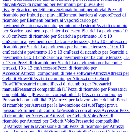
pluviali
Pezzi di ricambio per Per imbuti per pluviali
Per
fissaggi
Scarico per tetti convenzionale
Imbuti per pluviali
Pezzi di
ricambio per Imbuti per pluviali
Elementi barriera al vapore
Pezzi di
ricambio per Elementi barriera al vapore
Scarico per
pavimento
Scarico pavimento per interni ed esterni
Pezzi di ricambio
per Scarico pavimento per interni ed esterni
Scarichi a pavimento 10
x 10 cm
Pezzi di ricambio per Scarichi a pavimento 10 x 10
cm
Scarichi a pavimento per balcone e terrazzo, 10 x 10 cm
Pezzi di
ricambio per Scarichi a pavimento per balcone e terrazzo, 10 x 10
cm
Scarichi a pavimento 13 x 13 cm
Pezzi di ricambio per Scarichi a
pavimento 13 x 13 cm
Scarichi a pavimento per balconi e terrazzi, 13
x 13 cm
Pezzi di ricambio per Scarichi a pavimento per balconi e
terrazzi, 13 x 13 cm
Accessori
Pezzi di ricambio per
Accessori
Attrezzi, componenti di rete e software
Attrezzi
Attrezzi per
Geberit FlowFit
Pezzi di ricambio per Attrezzi per Geberit
FlowFit
Pressatrici manuali
Pezzi di ricambio per Pressatrici
manuali
Pressatrici compatibilità [1]
Pezzi di ricambio per Pressatrici
compatibilità [1]
Pressatrici compatibilità [2]
Pezzi di ricambio per
Pressatrici compatibilità [2]
Attrezzi per la lavorazione dei tubi
Pezzi
di ricambio per Attrezzi per la lavorazione dei tubi
Tappi prova
pressione
Strumenti di controllo
Pressatrici con attrezzi
Accessori
Pezzi
di ricambio per Accessori
Attrezzi per Geberit Volex
Pezzi di
ricambio per Attrezzi per Geberit Volex
Pressatrici compatibilità
[2]
Attrezzi per la lavorazione di tubi
Pezzi di ricambio per Attrezzi
per la lavorazione di tubi
Strumenti di controllo
Accessori
Attrezzi per