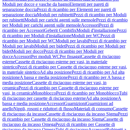
Moduli per docce e vasche da bagno
Elementi per pareti di
separazione doccia
Pezzi di ricambio per Elementi per pareti di
separazione doccia
Moduli per rubinetti
Pezzi di ricambio per Moduli
per rubinetti
Moduli per carichi agenti sulle mensole
Pezzi di ricambio
per Moduli per carichi agenti sulle mensole
Accessori
Pezzi di
ricambio per Accessori
Geberit Combifix
Moduli d'installazione
Pezzi
di ricambio per Moduli d'installazione
Moduli per WC
Pezzi di
ricambio per Moduli per WC
Moduli per lavabi
Pezzi di ricambio per
Moduli per lavabi
Moduli per bidet
Pezzi di ricambio per Moduli per
bidet
Moduli per docce
Pezzi di ricambio per Moduli per
docce
Accessori
Per moduli WC
Per fissaggi
Cassette di risciacquo
esterne
Cassette di risciacquo esterne per vasi, in materiale
sintetico
Pezzi di ricambio per Cassette di risciacquo esterne per vasi,
in materiale sintetico
Ad alta posizione
Pezzi di ricambio per Ad alta
posizione
A bassa e media posizione
Pezzi di ricambio per A bassa e
media posizione
Cassette di risciacquo esterne per vasi, in
ceramica
Pezzi di ricambio per Cassette di risciacquo esterne per
vasi, in ceramica
Monoblocco
Pezzi di ricambio per Monoblocco
Tubi
di risciacquo per cassette di risciacquo esterne
Ad alta posizione
A
bassa e media posizione
Accessori
Guarnizioni
Guarnizioni ad
anello
Nippli, rosoni e riduttori di flusso
Materiali di consumo
Cassette
di risciacquo da incasso
Cassette di risciacquo da incasso Sigma
Pezzi
di ricambio per Cassette di risciacquo da incasso Sigma
Cassette di
risciacquo da incasso Omega
Pezzi di ricambio per Cassette di
risciacquo da incasso Omega
Tubi di risciacquo
Accessori
Rubinetti a