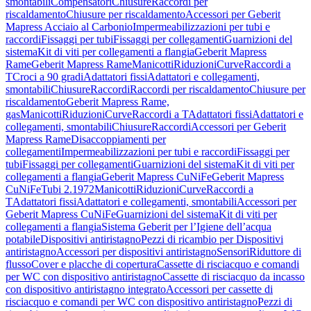
smontabili
Compensatori
Chiusure
Raccordi per
riscaldamento
Chiusure per riscaldamento
Accessori per Geberit
Mapress Acciaio al Carbonio
Impermeabilizzazioni per tubi e
raccordi
Fissaggi per tubi
Fissaggi per collegamenti
Guarnizioni del
sistema
Kit di viti per collegamenti a flangia
Geberit Mapress
Rame
Geberit Mapress Rame
Manicotti
Riduzioni
Curve
Raccordi a
T
Croci a 90 gradi
Adattatori fissi
Adattatori e collegamenti,
smontabili
Chiusure
Raccordi
Raccordi per riscaldamento
Chiusure per
riscaldamento
Geberit Mapress Rame,
gas
Manicotti
Riduzioni
Curve
Raccordi a T
Adattatori fissi
Adattatori e
collegamenti, smontabili
Chiusure
Raccordi
Accessori per Geberit
Mapress Rame
Disaccoppiamenti per
collegamenti
Impermeabilizzazioni per tubi e raccordi
Fissaggi per
tubi
Fissaggi per collegamenti
Guarnizioni del sistema
Kit di viti per
collegamenti a flangia
Geberit Mapress CuNiFe
Geberit Mapress
CuNiFe
Tubi 2.1972
Manicotti
Riduzioni
Curve
Raccordi a
T
Adattatori fissi
Adattatori e collegamenti, smontabili
Accessori per
Geberit Mapress CuNiFe
Guarnizioni del sistema
Kit di viti per
collegamenti a flangia
Sistema Geberit per l’Igiene dell’acqua
potabile
Dispositivi antiristagno
Pezzi di ricambio per Dispositivi
antiristagno
Accessori per dispositivi antiristagno
Sensori
Riduttore di
flusso
Cover e placche di copertura
Cassette di risciacquo e comandi
per WC con dispositivo antiristagno
Cassette di risciacquo da incasso
con dispositivo antiristagno integrato
Accessori per cassette di
risciacquo e comandi per WC con dispositivo antiristagno
Pezzi di