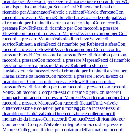
ricambio per Accessori per cassette di risciacquo e comandi per WC
con dispositivo antiristagno
Sensori
Cavi
Alimentatori
Pezzi di
ricambio per Alimentatori
Valvole e rubinetti
Valvole d'arresto
Con
raccordi a pressare Mapress
Rubinetti d'arresto a sede obliqua
Pezzi
di ricambio per Rubinetti d'arresto a sede obliqua
Con raccordi a
pressare FlowFit
Pezzi di ricambio per Con raccordi a pressare
FlowFit
Con raccordi a pressare Mapress
Pezzi di ricambio per Con
raccordi a pressare Mapress
Valvole di prelievo
Valvole di
scarico
Rubinetti a sfera
Pezzi di ricambio per Rubinetti a sfera
Con
raccordi a pressare FlowFit
Pezzi di ricambio per Con raccordi a
pressare FlowFit
Con raccordi a pressare
Pezzi di ricambio per Con
raccordi a pressare
Con raccordi a pressare Mapress
Pezzi di ricambio
per Con raccordi a pressare Mapress
Rubinetti a sfera per
l'installazione da incasso
Pezzi di ricambio per Rubinetti a sfera per
l'installazione da incasso
Con raccordi a pressare FlowFit
Pezzi di
ricambio per Con raccordi a pressare FlowFit
Con raccordi a
pressare
Pezzi di ricambio per Con raccordi a pressare
Con raccordi
Volex
Con raccordi Compact
Pezzi di ricambio per Con raccordi
Compact
Con raccordi a pressare Mapress
Pezzi di ricambio per Con
raccordi a pressare Mapress
Con raccordi filettati
Unità valvole
d'intercettazione e collettori per il montaggio da incasso
Pezzi di
ricambio per Unità valvole d'intercettazione e collettori per il
montaggio da incasso
Con raccordi Compact
Pezzi di ricambio per
Con raccordi Compact
Valvole di ritegno
Con raccordi a pressare
Mapress
Collegamenti idrici per contatore dell'acqua
Con raccordi