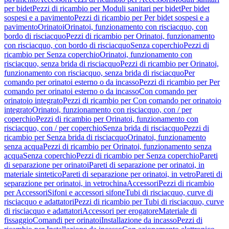
per bidet
Pezzi di ricambio per Moduli sanitari per bidet
Per bidet
sospesi e a pavimento
Pezzi di ricambio per Per bidet sospesi e a
pavimento
Orinatoi
Orinatoi, funzionamento con risciacquo, con
bordo di risciacquo
Pezzi di ricambio per Orinatoi, funzionamento
con risciacquo, con bordo di risciacquo
Senza coperchio
Pezzi di
ricambio per Senza coperchio
Orinatoi, funzionamento con
risciacquo, senza brida di risciacquo
Pezzi di ricambio per Orinatoi,
funzionamento con risciacquo, senza brida di risciacquo
Per
comando per orinatoi esterno o da incasso
Pezzi di ricambio per Per
comando per orinatoi esterno o da incasso
Con comando per
orinatoio integrato
Pezzi di ricambio per Con comando per orinatoio
integrato
Orinatoi, funzionamento con risciacquo, con / per
coperchio
Pezzi di ricambio per Orinatoi, funzionamento con
risciacquo, con / per coperchio
Senza brida di risciacquo
Pezzi di
ricambio per Senza brida di risciacquo
Orinatoi, funzionamento
senza acqua
Pezzi di ricambio per Orinatoi, funzionamento senza
acqua
Senza coperchio
Pezzi di ricambio per Senza coperchio
Pareti
di separazione per orinatoi
Pareti di separazione per orinatoi, in
materiale sintetico
Pareti di separazione per orinatoi, in vetro
Pareti di
separazione per orinatoi, in vetrochina
Accessori
Pezzi di ricambio
per Accessori
Sifoni e accessori sifone
Tubi di risciacquo, curve di
risciacquo e adattatori
Pezzi di ricambio per Tubi di risciacquo, curve
di risciacquo e adattatori
Accessori per erogatore
Materiale di
fissaggio
Comandi per orinatoi
Installazione da incasso
Pezzi di