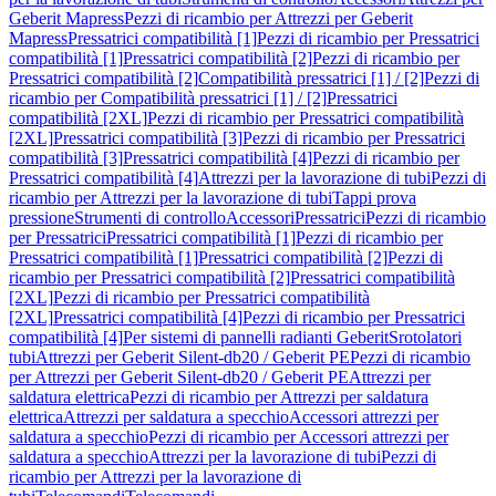
Geberit Mapress
Pezzi di ricambio per Attrezzi per Geberit
Mapress
Pressatrici compatibilità [1]
Pezzi di ricambio per Pressatrici
compatibilità [1]
Pressatrici compatibilità [2]
Pezzi di ricambio per
Pressatrici compatibilità [2]
Compatibilità pressatrici [1] / [2]
Pezzi di
ricambio per Compatibilità pressatrici [1] / [2]
Pressatrici
compatibilità [2XL]
Pezzi di ricambio per Pressatrici compatibilità
[2XL]
Pressatrici compatibilità [3]
Pezzi di ricambio per Pressatrici
compatibilità [3]
Pressatrici compatibilità [4]
Pezzi di ricambio per
Pressatrici compatibilità [4]
Attrezzi per la lavorazione di tubi
Pezzi di
ricambio per Attrezzi per la lavorazione di tubi
Tappi prova
pressione
Strumenti di controllo
Accessori
Pressatrici
Pezzi di ricambio
per Pressatrici
Pressatrici compatibilità [1]
Pezzi di ricambio per
Pressatrici compatibilità [1]
Pressatrici compatibilità [2]
Pezzi di
ricambio per Pressatrici compatibilità [2]
Pressatrici compatibilità
[2XL]
Pezzi di ricambio per Pressatrici compatibilità
[2XL]
Pressatrici compatibilità [4]
Pezzi di ricambio per Pressatrici
compatibilità [4]
Per sistemi di pannelli radianti Geberit
Srotolatori
tubi
Attrezzi per Geberit Silent-db20 / Geberit PE
Pezzi di ricambio
per Attrezzi per Geberit Silent-db20 / Geberit PE
Attrezzi per
saldatura elettrica
Pezzi di ricambio per Attrezzi per saldatura
elettrica
Attrezzi per saldatura a specchio
Accessori attrezzi per
saldatura a specchio
Pezzi di ricambio per Accessori attrezzi per
saldatura a specchio
Attrezzi per la lavorazione di tubi
Pezzi di
ricambio per Attrezzi per la lavorazione di