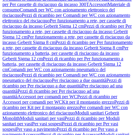
per Per cassette di risciacquo da incasso 300T
Accessori
Materiale di
consumo
Comandi per WC con azionamento elettronico del
risciacquo
Pezzi di ricambio per Comandi per WC con azionamento
elettronico del risciacquo
Per funzionamento a rete, per cassette di
risciacquo da incasso Geberit Sigma 12 cm
Pezzi di ricambio per Per
funzionamento a rete, per cassette di risciacquo da incasso Geberit
Sigma 12 cm
Per funzionamento a rete, per cassette di risciacquo da
incasso Geberit Sigma 8 cm
Pezzi di ricambio per Per funzionamento
a rete, per cassette di risciacquo da incasso Geberit Sigma 8 cm
Per
funzionamento a batteria, per cassette di risciacquo da incasso
Geberit Sigma 12 cm
Pezzi di ricambio per Per funzionamento a
batteria, per cassette di risciacquo da incasso Geberit Sigma 12
cm
Comandi per WC con azionamento pneumatico del
risciacquo
Pezzi di ricambio per Comandi per WC con azionamento
pneumatico del risciacquo
Per risciacquo a due quantità
Pezzi di
ricambio per Per risciacquo a due quantità
Per risciacquo ad una
quantità
Pezzi di ricambio per Per risciacquo ad una
quantità
Accessori per comandi per WC
Pezzi di ricambio per
Accessori per comandi per WC
Kit per il montaggio grezzo
Pezzi di
ricambio per Kit per il montaggio grezzo
Per comandi per WC con
azionamento elettronico del risciacquo
Moduli sanitari Geberit
Monolith
Moduli sanitari per vasi
Pezzi di ricambio per Moduli
sanitari per vasi
Per vasi sospesi
Pezzi di ricambio per Per vasi
sospesi
Per vaso a pavimento
Pezzi di ricambio per Per vaso a
pavimento
Accessori
Pezzi di ricambio per Accessori
Moduli sanitari