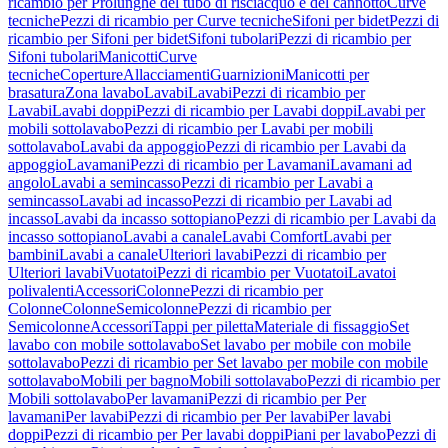
ricambio per Prolunghe del tubo di risciacquo e del cannotto
Curve
tecniche
Pezzi di ricambio per Curve tecniche
Sifoni per bidet
Pezzi di
ricambio per Sifoni per bidet
Sifoni tubolari
Pezzi di ricambio per
Sifoni tubolari
Manicotti
Curve
tecniche
Coperture
Allacciamenti
Guarnizioni
Manicotti per
brasatura
Zona lavabo
Lavabi
Lavabi
Pezzi di ricambio per
Lavabi
Lavabi doppi
Pezzi di ricambio per Lavabi doppi
Lavabi per
mobili sottolavabo
Pezzi di ricambio per Lavabi per mobili
sottolavabo
Lavabi da appoggio
Pezzi di ricambio per Lavabi da
appoggio
Lavamani
Pezzi di ricambio per Lavamani
Lavamani ad
angolo
Lavabi a semincasso
Pezzi di ricambio per Lavabi a
semincasso
Lavabi ad incasso
Pezzi di ricambio per Lavabi ad
incasso
Lavabi da incasso sottopiano
Pezzi di ricambio per Lavabi da
incasso sottopiano
Lavabi a canale
Lavabi Comfort
Lavabi per
bambini
Lavabi a canale
Ulteriori lavabi
Pezzi di ricambio per
Ulteriori lavabi
Vuotatoi
Pezzi di ricambio per Vuotatoi
Lavatoi
polivalenti
Accessori
Colonne
Pezzi di ricambio per
Colonne
Colonne
Semicolonne
Pezzi di ricambio per
Semicolonne
Accessori
Tappi per piletta
Materiale di fissaggio
Set
lavabo con mobile sottolavabo
Set lavabo per mobile con mobile
sottolavabo
Pezzi di ricambio per Set lavabo per mobile con mobile
sottolavabo
Mobili per bagno
Mobili sottolavabo
Pezzi di ricambio per
Mobili sottolavabo
Per lavamani
Pezzi di ricambio per Per
lavamani
Per lavabi
Pezzi di ricambio per Per lavabi
Per lavabi
doppi
Pezzi di ricambio per Per lavabi doppi
Piani per lavabo
Pezzi di