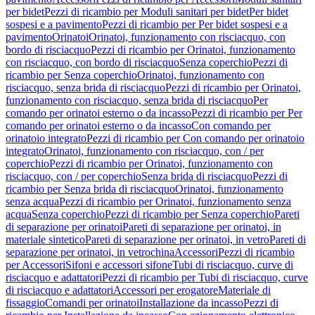
per bidet
Pezzi di ricambio per Moduli sanitari per bidet
Per bidet
sospesi e a pavimento
Pezzi di ricambio per Per bidet sospesi e a
pavimento
Orinatoi
Orinatoi, funzionamento con risciacquo, con
bordo di risciacquo
Pezzi di ricambio per Orinatoi, funzionamento
con risciacquo, con bordo di risciacquo
Senza coperchio
Pezzi di
ricambio per Senza coperchio
Orinatoi, funzionamento con
risciacquo, senza brida di risciacquo
Pezzi di ricambio per Orinatoi,
funzionamento con risciacquo, senza brida di risciacquo
Per
comando per orinatoi esterno o da incasso
Pezzi di ricambio per Per
comando per orinatoi esterno o da incasso
Con comando per
orinatoio integrato
Pezzi di ricambio per Con comando per orinatoio
integrato
Orinatoi, funzionamento con risciacquo, con / per
coperchio
Pezzi di ricambio per Orinatoi, funzionamento con
risciacquo, con / per coperchio
Senza brida di risciacquo
Pezzi di
ricambio per Senza brida di risciacquo
Orinatoi, funzionamento
senza acqua
Pezzi di ricambio per Orinatoi, funzionamento senza
acqua
Senza coperchio
Pezzi di ricambio per Senza coperchio
Pareti
di separazione per orinatoi
Pareti di separazione per orinatoi, in
materiale sintetico
Pareti di separazione per orinatoi, in vetro
Pareti di
separazione per orinatoi, in vetrochina
Accessori
Pezzi di ricambio
per Accessori
Sifoni e accessori sifone
Tubi di risciacquo, curve di
risciacquo e adattatori
Pezzi di ricambio per Tubi di risciacquo, curve
di risciacquo e adattatori
Accessori per erogatore
Materiale di
fissaggio
Comandi per orinatoi
Installazione da incasso
Pezzi di