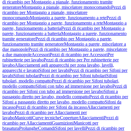
di ricambio per Montaggio a pianale, funzionamento tramite
generatore
Montaggio a pianale, miscelatore monocomando
Pezzi di
ricambio per Montaggio a pianale, miscelatore
monocomando
Montaggio a parete, funzionamento a rete
Pezzi di
ricambio per Montaggio a parete, funzionamento a rete
Montaggio a
parete, funzionamento a batteria
Pezzi di ricambio per Montaggio a
parete, funzionamento a batteria
Montaggio a parete, funzionamento
tramite generatore
Pezzi di ricambio per Montaggio a parete,
funzionamento tramite generatore
Montaggio a parete, miscelatore a
due manopole
Pezzi di ricambio per Montaggio a parete, miscelatore
a due manopole
Accessori
Pezzi di ricambio per Accessori
Per
rubinetterie per lavabo
Pezzi di ricambio per Per rubinetterie per
lavabo
Allacciamenti agli apparecchi per zona lavabo, lavelli,
apparecchi e lavatoi
Sifoni per lavabi
Pezzi di ricambio per Sifoni per
lavabi
Sifoni tubolari
Pezzi di ricambio per Sifoni tubolari
Sifoni
tubolari, modello compatto
Pezzi di ricambio per Sifoni tubolari,
modello compatto
Sifoni con tubo ad immersione per lavabo
Pezzi di
ricambio per Sifoni con tubo ad immersione per lavabo
Sifoni a
passaggio diretto per lavabo, modello compatto
Pezzi di ricambio per
Sifoni a passaggio diretto per lavabo, modello compatto
Sifoni da
incasso
Pezzi di ricambio per Sifoni da incasso
Allacciamenti per
lavabo
Pezzi di ricambio per Allacciamenti per
lavabo
Manicotti
Curve tecniche
Coperture
Allacciamenti
Pezzi di
ricambio per Allacciamenti
Guarnizioni
Manicotti per
brasatura
Prolunghe
Comandi
Sifoni per lavelli
Pezzi di ricambio per