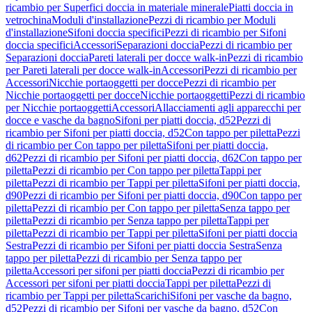
ricambio per Superfici doccia in materiale minerale
Piatti doccia in
vetrochina
Moduli d'installazione
Pezzi di ricambio per Moduli
d'installazione
Sifoni doccia specifici
Pezzi di ricambio per Sifoni
doccia specifici
Accessori
Separazioni doccia
Pezzi di ricambio per
Separazioni doccia
Pareti laterali per docce walk-in
Pezzi di ricambio
per Pareti laterali per docce walk-in
Accessori
Pezzi di ricambio per
Accessori
Nicchie portaoggetti per docce
Pezzi di ricambio per
Nicchie portaoggetti per docce
Nicchie portaoggetti
Pezzi di ricambio
per Nicchie portaoggetti
Accessori
Allacciamenti agli apparecchi per
docce e vasche da bagno
Sifoni per piatti doccia, d52
Pezzi di
ricambio per Sifoni per piatti doccia, d52
Con tappo per piletta
Pezzi
di ricambio per Con tappo per piletta
Sifoni per piatti doccia,
d62
Pezzi di ricambio per Sifoni per piatti doccia, d62
Con tappo per
piletta
Pezzi di ricambio per Con tappo per piletta
Tappi per
piletta
Pezzi di ricambio per Tappi per piletta
Sifoni per piatti doccia,
d90
Pezzi di ricambio per Sifoni per piatti doccia, d90
Con tappo per
piletta
Pezzi di ricambio per Con tappo per piletta
Senza tappo per
piletta
Pezzi di ricambio per Senza tappo per piletta
Tappi per
piletta
Pezzi di ricambio per Tappi per piletta
Sifoni per piatti doccia
Sestra
Pezzi di ricambio per Sifoni per piatti doccia Sestra
Senza
tappo per piletta
Pezzi di ricambio per Senza tappo per
piletta
Accessori per sifoni per piatti doccia
Pezzi di ricambio per
Accessori per sifoni per piatti doccia
Tappi per piletta
Pezzi di
ricambio per Tappi per piletta
Scarichi
Sifoni per vasche da bagno,
d52
Pezzi di ricambio per Sifoni per vasche da bagno, d52
Con