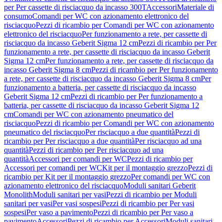
per Per cassette di risciacquo da incasso 300T
Accessori
Materiale di
consumo
Comandi per WC con azionamento elettronico del
risciacquo
Pezzi di ricambio per Comandi per WC con azionamento
elettronico del risciacquo
Per funzionamento a rete, per cassette di
risciacquo da incasso Geberit Sigma 12 cm
Pezzi di ricambio per Per
funzionamento a rete, per cassette di risciacquo da incasso Geberit
Sigma 12 cm
Per funzionamento a rete, per cassette di risciacquo da
incasso Geberit Sigma 8 cm
Pezzi di ricambio per Per funzionamento
a rete, per cassette di risciacquo da incasso Geberit Sigma 8 cm
Per
funzionamento a batteria, per cassette di risciacquo da incasso
Geberit Sigma 12 cm
Pezzi di ricambio per Per funzionamento a
batteria, per cassette di risciacquo da incasso Geberit Sigma 12
cm
Comandi per WC con azionamento pneumatico del
risciacquo
Pezzi di ricambio per Comandi per WC con azionamento
pneumatico del risciacquo
Per risciacquo a due quantità
Pezzi di
ricambio per Per risciacquo a due quantità
Per risciacquo ad una
quantità
Pezzi di ricambio per Per risciacquo ad una
quantità
Accessori per comandi per WC
Pezzi di ricambio per
Accessori per comandi per WC
Kit per il montaggio grezzo
Pezzi di
ricambio per Kit per il montaggio grezzo
Per comandi per WC con
azionamento elettronico del risciacquo
Moduli sanitari Geberit
Monolith
Moduli sanitari per vasi
Pezzi di ricambio per Moduli
sanitari per vasi
Per vasi sospesi
Pezzi di ricambio per Per vasi
sospesi
Per vaso a pavimento
Pezzi di ricambio per Per vaso a
pavimento
Accessori
Pezzi di ricambio per Accessori
Moduli sanitari