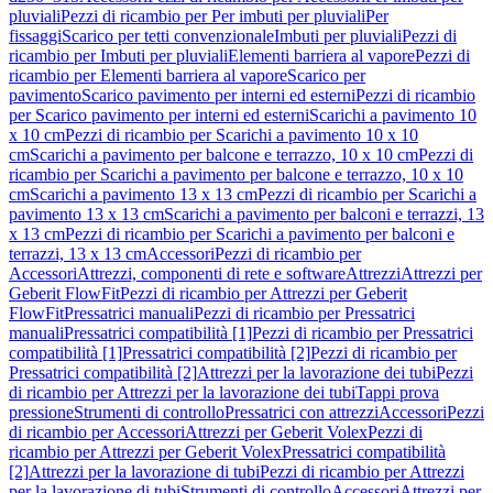
pluviali
Pezzi di ricambio per Per imbuti per pluviali
Per
fissaggi
Scarico per tetti convenzionale
Imbuti per pluviali
Pezzi di
ricambio per Imbuti per pluviali
Elementi barriera al vapore
Pezzi di
ricambio per Elementi barriera al vapore
Scarico per
pavimento
Scarico pavimento per interni ed esterni
Pezzi di ricambio
per Scarico pavimento per interni ed esterni
Scarichi a pavimento 10
x 10 cm
Pezzi di ricambio per Scarichi a pavimento 10 x 10
cm
Scarichi a pavimento per balcone e terrazzo, 10 x 10 cm
Pezzi di
ricambio per Scarichi a pavimento per balcone e terrazzo, 10 x 10
cm
Scarichi a pavimento 13 x 13 cm
Pezzi di ricambio per Scarichi a
pavimento 13 x 13 cm
Scarichi a pavimento per balconi e terrazzi, 13
x 13 cm
Pezzi di ricambio per Scarichi a pavimento per balconi e
terrazzi, 13 x 13 cm
Accessori
Pezzi di ricambio per
Accessori
Attrezzi, componenti di rete e software
Attrezzi
Attrezzi per
Geberit FlowFit
Pezzi di ricambio per Attrezzi per Geberit
FlowFit
Pressatrici manuali
Pezzi di ricambio per Pressatrici
manuali
Pressatrici compatibilità [1]
Pezzi di ricambio per Pressatrici
compatibilità [1]
Pressatrici compatibilità [2]
Pezzi di ricambio per
Pressatrici compatibilità [2]
Attrezzi per la lavorazione dei tubi
Pezzi
di ricambio per Attrezzi per la lavorazione dei tubi
Tappi prova
pressione
Strumenti di controllo
Pressatrici con attrezzi
Accessori
Pezzi
di ricambio per Accessori
Attrezzi per Geberit Volex
Pezzi di
ricambio per Attrezzi per Geberit Volex
Pressatrici compatibilità
[2]
Attrezzi per la lavorazione di tubi
Pezzi di ricambio per Attrezzi
per la lavorazione di tubi
Strumenti di controllo
Accessori
Attrezzi per