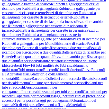
galleggiante e batterie di scarico
Rubinetti a galleggiante
Pezzi di
ricambio per Rubinetti a galleggiante
Rubinetti a galleggiante per
cassette di risciacquo esterne
Pezzi di ricambio per Rubinetti a
galleggiante per cassette di risciacquo esterne
Rubinetti a
galleggiante per cassette di risciacquo da incasso
Pezzi di ricambio
per Rubinetti a galleggiante per cassette di risciacquo da
incasso
Rubinetti a galleggiante per cassette in ceramica
Pezzi di
ricambio per Rubinetti a galleggiante per cassette in
ceramica
Rubinetti a galleggiante per Monolith
Pezzi di ricambio per
Rubinetti a galleggiante per Monolith
Batterie di scarico
Pezzi di
ricambio per Batterie di scarico
Risciacquo a due quantità
Pezzi di
ricambio per Risciacquo a due quantità
Batterie
Pezzi di ricambio per
Batterie
Risciacquo a due quantità
Pezzi di ricambio per Risciacquo a
due quantità
Accessori
Pulsanti
Adattatori
Membrane
Adduzione
idrica
Geberit FlowFit
Tubi multistrato
Tubi riscaldamento
multistrato
Tubi monostrato
Raccordi
Giunti
Riduzioni
Curve
Raccordi
a T
Adattatori fissi
Adattatori e collegamenti,
smontabili
Chiusure
Raccordi
Collettori con raccordo filettato
Raccordi
per riscaldamento
Chiusure per riscaldamento
Accessori
Isolanti per
tubi e raccordi
Disaccoppiamenti per
collegamenti
Impermeabilizzazioni per tubi e raccordi
Guarnizioni per
raccordi
Copertura per raccordi
Fissaggi per tubi
Tubi di protezione e
accessori per la posa
Fissaggi per collegamenti
Guarnizioni del
sistema
Kit di viti per collegamenti a flangia
Materiali di