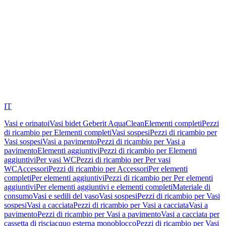
IT
Vasi e orinatoi
Vasi bidet Geberit AquaClean
Elementi completi
Pezzi
di ricambio per Elementi completi
Vasi sospesi
Pezzi di ricambio per
Vasi sospesi
Vasi a pavimento
Pezzi di ricambio per Vasi a
pavimento
Elementi aggiuntivi
Pezzi di ricambio per Elementi
aggiuntivi
Per vasi WC
Pezzi di ricambio per Per vasi
WC
Accessori
Pezzi di ricambio per Accessori
Per elementi
completi
Per elementi aggiuntivi
Pezzi di ricambio per Per elementi
aggiuntivi
Per elementi aggiuntivi e elementi completi
Materiale di
consumo
Vasi e sedili del vaso
Vasi sospesi
Pezzi di ricambio per Vasi
sospesi
Vasi a cacciata
Pezzi di ricambio per Vasi a cacciata
Vasi a
pavimento
Pezzi di ricambio per Vasi a pavimento
Vasi a cacciata per
cassetta di risciacquo esterna monoblocco
Pezzi di ricambio per Vasi