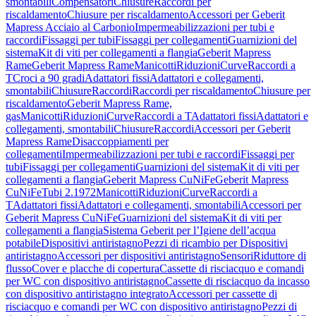
smontabili
Compensatori
Chiusure
Raccordi per
riscaldamento
Chiusure per riscaldamento
Accessori per Geberit
Mapress Acciaio al Carbonio
Impermeabilizzazioni per tubi e
raccordi
Fissaggi per tubi
Fissaggi per collegamenti
Guarnizioni del
sistema
Kit di viti per collegamenti a flangia
Geberit Mapress
Rame
Geberit Mapress Rame
Manicotti
Riduzioni
Curve
Raccordi a
T
Croci a 90 gradi
Adattatori fissi
Adattatori e collegamenti,
smontabili
Chiusure
Raccordi
Raccordi per riscaldamento
Chiusure per
riscaldamento
Geberit Mapress Rame,
gas
Manicotti
Riduzioni
Curve
Raccordi a T
Adattatori fissi
Adattatori e
collegamenti, smontabili
Chiusure
Raccordi
Accessori per Geberit
Mapress Rame
Disaccoppiamenti per
collegamenti
Impermeabilizzazioni per tubi e raccordi
Fissaggi per
tubi
Fissaggi per collegamenti
Guarnizioni del sistema
Kit di viti per
collegamenti a flangia
Geberit Mapress CuNiFe
Geberit Mapress
CuNiFe
Tubi 2.1972
Manicotti
Riduzioni
Curve
Raccordi a
T
Adattatori fissi
Adattatori e collegamenti, smontabili
Accessori per
Geberit Mapress CuNiFe
Guarnizioni del sistema
Kit di viti per
collegamenti a flangia
Sistema Geberit per l’Igiene dell’acqua
potabile
Dispositivi antiristagno
Pezzi di ricambio per Dispositivi
antiristagno
Accessori per dispositivi antiristagno
Sensori
Riduttore di
flusso
Cover e placche di copertura
Cassette di risciacquo e comandi
per WC con dispositivo antiristagno
Cassette di risciacquo da incasso
con dispositivo antiristagno integrato
Accessori per cassette di
risciacquo e comandi per WC con dispositivo antiristagno
Pezzi di