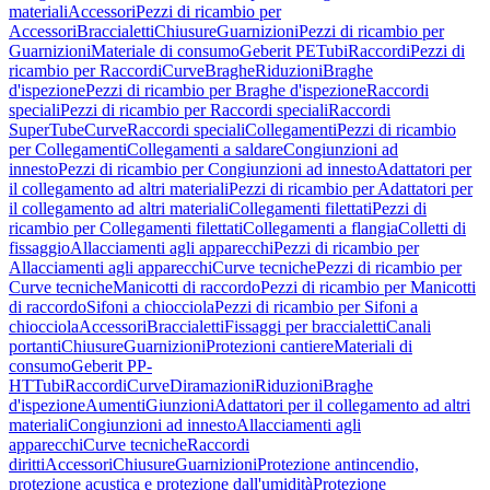
materiali
Accessori
Pezzi di ricambio per
Accessori
Braccialetti
Chiusure
Guarnizioni
Pezzi di ricambio per
Guarnizioni
Materiale di consumo
Geberit PE
Tubi
Raccordi
Pezzi di
ricambio per Raccordi
Curve
Braghe
Riduzioni
Braghe
d'ispezione
Pezzi di ricambio per Braghe d'ispezione
Raccordi
speciali
Pezzi di ricambio per Raccordi speciali
Raccordi
SuperTube
Curve
Raccordi speciali
Collegamenti
Pezzi di ricambio
per Collegamenti
Collegamenti a saldare
Congiunzioni ad
innesto
Pezzi di ricambio per Congiunzioni ad innesto
Adattatori per
il collegamento ad altri materiali
Pezzi di ricambio per Adattatori per
il collegamento ad altri materiali
Collegamenti filettati
Pezzi di
ricambio per Collegamenti filettati
Collegamenti a flangia
Colletti di
fissaggio
Allacciamenti agli apparecchi
Pezzi di ricambio per
Allacciamenti agli apparecchi
Curve tecniche
Pezzi di ricambio per
Curve tecniche
Manicotti di raccordo
Pezzi di ricambio per Manicotti
di raccordo
Sifoni a chiocciola
Pezzi di ricambio per Sifoni a
chiocciola
Accessori
Braccialetti
Fissaggi per braccialetti
Canali
portanti
Chiusure
Guarnizioni
Protezioni cantiere
Materiali di
consumo
Geberit PP-
HT
Tubi
Raccordi
Curve
Diramazioni
Riduzioni
Braghe
d'ispezione
Aumenti
Giunzioni
Adattatori per il collegamento ad altri
materiali
Congiunzioni ad innesto
Allacciamenti agli
apparecchi
Curve tecniche
Raccordi
diritti
Accessori
Chiusure
Guarnizioni
Protezione antincendio,
protezione acustica e protezione dall'umidità
Protezione