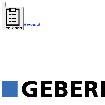
A geberit.it
I miei elenchi