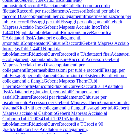
consumo
Geberit Volex
Tubi riscaldamento
monostrato
Raccordi
Allacciamenti
Collettori con raccordo
filettato
Raccordi per riscaldamento
Accessori
Isolanti per tubi e
raccordi
Disaccoppiamenti per collegamenti
Impermeabilizzazioni per
tubi e raccordi
Fissaggi per tubi
Fissaggi per collegamenti
Geberit
Mapress Acciaio Inox
Geberit Mapress Acciaio Inox
Tubi
1.4401
Nippli da tubo
Manicotti
Riduzioni
Curve
Raccordi a
T
Adattatori fissi
Adattatori e collegamenti,
smontabili
Compensatori
Chiusure
Raccordi
Geberit Mapress Acciaio
Inox, gas
Tubi 1.4401
Nippli da
tubo
Manicotti
Riduzioni
Curve
Raccordi a T
Adattatori fissi
Adattatori
e collegamenti, smontabili
Chiusure
Raccordi
Accessori Geberit
Mapress Acciaio Inox
Disaccoppiamenti per
collegamenti
Impermeabilizzazioni per tubi e raccordi
Fissaggi per
tubi
Fissaggi per collegamenti
Guarnizioni del sistema
Kit di viti per
collegamenti a flangia
Geberit Mapress Therm
Tubi
Therm
Raccordi
Manicotti
Riduzioni
Curve
Raccordi a T
Adattatori
fissi
Adattatori e giunzioni, removibili
Compensatori
assiali
Chiusure
Raccordi per riscaldamento
Chiusure per
riscaldamento
Accessori per Geberit Mapress Therm
Guarnizioni del
sistema
Kit di viti per collegamenti a flangia
Fissaggi per tubi
Geberit
Mapress acciaio al Carbonio
Geberit Mapress Acciaio al
Carbonio
Tubi 1.0034
Tubi 1.0215
Nippli da
tubo
Manicotti
Riduzioni
Curve
Raccordi a T
Croci a 90
gradi
Adattatori fissi
Adattatori e collegamenti,