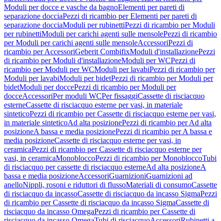
Moduli per docce e vasche da bagno
Elementi per pareti di
separazione doccia
Pezzi di ricambio per Elementi per pareti di
separazione doccia
Moduli per rubinetti
Pezzi di ricambio per Moduli
per rubinetti
Moduli per carichi agenti sulle mensole
Pezzi di ricambio
per Moduli per carichi agenti sulle mensole
Accessori
Pezzi di
ricambio per Accessori
Geberit Combifix
Moduli d'installazione
Pezzi
di ricambio per Moduli d'installazione
Moduli per WC
Pezzi di
ricambio per Moduli per WC
Moduli per lavabi
Pezzi di ricambio per
Moduli per lavabi
Moduli per bidet
Pezzi di ricambio per Moduli per
bidet
Moduli per docce
Pezzi di ricambio per Moduli per
docce
Accessori
Per moduli WC
Per fissaggi
Cassette di risciacquo
esterne
Cassette di risciacquo esterne per vasi, in materiale
sintetico
Pezzi di ricambio per Cassette di risciacquo esterne per vasi,
in materiale sintetico
Ad alta posizione
Pezzi di ricambio per Ad alta
posizione
A bassa e media posizione
Pezzi di ricambio per A bassa e
media posizione
Cassette di risciacquo esterne per vasi, in
ceramica
Pezzi di ricambio per Cassette di risciacquo esterne per
vasi, in ceramica
Monoblocco
Pezzi di ricambio per Monoblocco
Tubi
di risciacquo per cassette di risciacquo esterne
Ad alta posizione
A
bassa e media posizione
Accessori
Guarnizioni
Guarnizioni ad
anello
Nippli, rosoni e riduttori di flusso
Materiali di consumo
Cassette
di risciacquo da incasso
Cassette di risciacquo da incasso Sigma
Pezzi
di ricambio per Cassette di risciacquo da incasso Sigma
Cassette di
risciacquo da incasso Omega
Pezzi di ricambio per Cassette di
risciacquo da incasso Omega
Tubi di risciacquo
Accessori
Rubinetti a