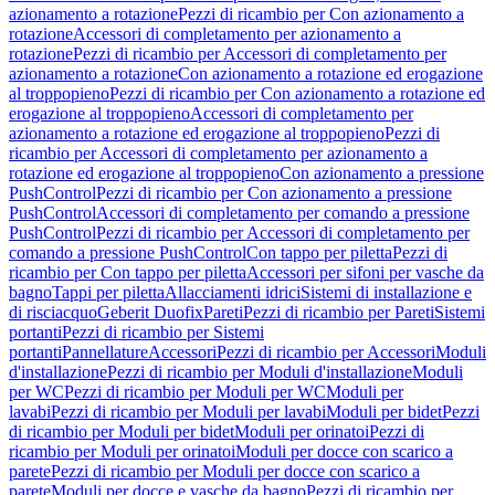
azionamento a rotazione
Pezzi di ricambio per Con azionamento a
rotazione
Accessori di completamento per azionamento a
rotazione
Pezzi di ricambio per Accessori di completamento per
azionamento a rotazione
Con azionamento a rotazione ed erogazione
al troppopieno
Pezzi di ricambio per Con azionamento a rotazione ed
erogazione al troppopieno
Accessori di completamento per
azionamento a rotazione ed erogazione al troppopieno
Pezzi di
ricambio per Accessori di completamento per azionamento a
rotazione ed erogazione al troppopieno
Con azionamento a pressione
PushControl
Pezzi di ricambio per Con azionamento a pressione
PushControl
Accessori di completamento per comando a pressione
PushControl
Pezzi di ricambio per Accessori di completamento per
comando a pressione PushControl
Con tappo per piletta
Pezzi di
ricambio per Con tappo per piletta
Accessori per sifoni per vasche da
bagno
Tappi per piletta
Allacciamenti idrici
Sistemi di installazione e
di risciacquo
Geberit Duofix
Pareti
Pezzi di ricambio per Pareti
Sistemi
portanti
Pezzi di ricambio per Sistemi
portanti
Pannellature
Accessori
Pezzi di ricambio per Accessori
Moduli
d'installazione
Pezzi di ricambio per Moduli d'installazione
Moduli
per WC
Pezzi di ricambio per Moduli per WC
Moduli per
lavabi
Pezzi di ricambio per Moduli per lavabi
Moduli per bidet
Pezzi
di ricambio per Moduli per bidet
Moduli per orinatoi
Pezzi di
ricambio per Moduli per orinatoi
Moduli per docce con scarico a
parete
Pezzi di ricambio per Moduli per docce con scarico a
parete
Moduli per docce e vasche da bagno
Pezzi di ricambio per