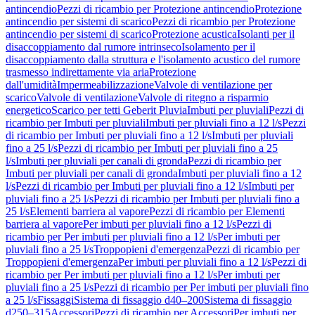
antincendio
Pezzi di ricambio per Protezione antincendio
Protezione
antincendio per sistemi di scarico
Pezzi di ricambio per Protezione
antincendio per sistemi di scarico
Protezione acustica
Isolanti per il
disaccoppiamento dal rumore intrinseco
Isolamento per il
disaccoppiamento dalla struttura e l'isolamento acustico del rumore
trasmesso indirettamente via aria
Protezione
dall'umidità
Impermeabilizzazione
Valvole di ventilazione per
scarico
Valvole di ventilazione
Valvole di ritegno a risparmio
energetico
Scarico per tetti Geberit Pluvia
Imbuti per pluviali
Pezzi di
ricambio per Imbuti per pluviali
Imbuti per pluviali fino a 12 l/s
Pezzi
di ricambio per Imbuti per pluviali fino a 12 l/s
Imbuti per pluviali
fino a 25 l/s
Pezzi di ricambio per Imbuti per pluviali fino a 25
l/s
Imbuti per pluviali per canali di gronda
Pezzi di ricambio per
Imbuti per pluviali per canali di gronda
Imbuti per pluviali fino a 12
l/s
Pezzi di ricambio per Imbuti per pluviali fino a 12 l/s
Imbuti per
pluviali fino a 25 l/s
Pezzi di ricambio per Imbuti per pluviali fino a
25 l/s
Elementi barriera al vapore
Pezzi di ricambio per Elementi
barriera al vapore
Per imbuti per pluviali fino a 12 l/s
Pezzi di
ricambio per Per imbuti per pluviali fino a 12 l/s
Per imbuti per
pluviali fino a 25 l/s
Troppopieni d'emergenza
Pezzi di ricambio per
Troppopieni d'emergenza
Per imbuti per pluviali fino a 12 l/s
Pezzi di
ricambio per Per imbuti per pluviali fino a 12 l/s
Per imbuti per
pluviali fino a 25 l/s
Pezzi di ricambio per Per imbuti per pluviali fino
a 25 l/s
Fissaggi
Sistema di fissaggio d40–200
Sistema di fissaggio
d250–315
Accessori
Pezzi di ricambio per Accessori
Per imbuti per