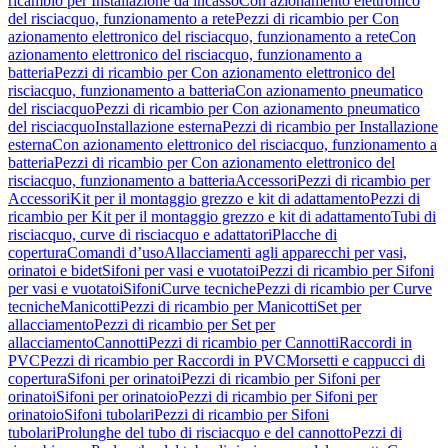
ricambio per Installazione da incasso
Con azionamento elettronico
del risciacquo, funzionamento a rete
Pezzi di ricambio per Con
azionamento elettronico del risciacquo, funzionamento a rete
Con
azionamento elettronico del risciacquo, funzionamento a
batteria
Pezzi di ricambio per Con azionamento elettronico del
risciacquo, funzionamento a batteria
Con azionamento pneumatico
del risciacquo
Pezzi di ricambio per Con azionamento pneumatico
del risciacquo
Installazione esterna
Pezzi di ricambio per Installazione
esterna
Con azionamento elettronico del risciacquo, funzionamento a
batteria
Pezzi di ricambio per Con azionamento elettronico del
risciacquo, funzionamento a batteria
Accessori
Pezzi di ricambio per
Accessori
Kit per il montaggio grezzo e kit di adattamento
Pezzi di
ricambio per Kit per il montaggio grezzo e kit di adattamento
Tubi di
risciacquo, curve di risciacquo e adattatori
Placche di
copertura
Comandi d’uso
Allacciamenti agli apparecchi per vasi,
orinatoi e bidet
Sifoni per vasi e vuotatoi
Pezzi di ricambio per Sifoni
per vasi e vuotatoi
Sifoni
Curve tecniche
Pezzi di ricambio per Curve
tecniche
Manicotti
Pezzi di ricambio per Manicotti
Set per
allacciamento
Pezzi di ricambio per Set per
allacciamento
Cannotti
Pezzi di ricambio per Cannotti
Raccordi in
PVC
Pezzi di ricambio per Raccordi in PVC
Morsetti e cappucci di
copertura
Sifoni per orinatoi
Pezzi di ricambio per Sifoni per
orinatoi
Sifoni per orinatoio
Pezzi di ricambio per Sifoni per
orinatoio
Sifoni tubolari
Pezzi di ricambio per Sifoni
tubolari
Prolunghe del tubo di risciacquo e del cannotto
Pezzi di