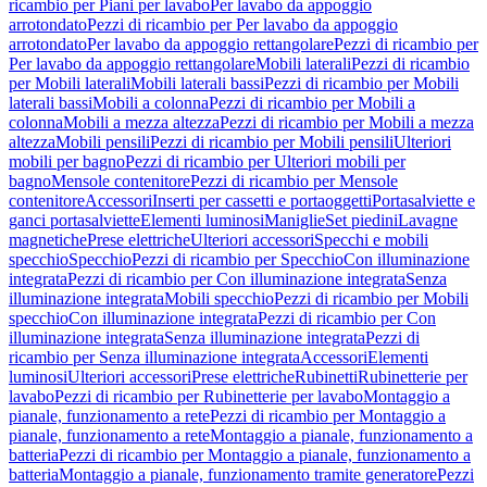
ricambio per Piani per lavabo
Per lavabo da appoggio
arrotondato
Pezzi di ricambio per Per lavabo da appoggio
arrotondato
Per lavabo da appoggio rettangolare
Pezzi di ricambio per
Per lavabo da appoggio rettangolare
Mobili laterali
Pezzi di ricambio
per Mobili laterali
Mobili laterali bassi
Pezzi di ricambio per Mobili
laterali bassi
Mobili a colonna
Pezzi di ricambio per Mobili a
colonna
Mobili a mezza altezza
Pezzi di ricambio per Mobili a mezza
altezza
Mobili pensili
Pezzi di ricambio per Mobili pensili
Ulteriori
mobili per bagno
Pezzi di ricambio per Ulteriori mobili per
bagno
Mensole contenitore
Pezzi di ricambio per Mensole
contenitore
Accessori
Inserti per cassetti e portaoggetti
Portasalviette e
ganci portasalviette
Elementi luminosi
Maniglie
Set piedini
Lavagne
magnetiche
Prese elettriche
Ulteriori accessori
Specchi e mobili
specchio
Specchio
Pezzi di ricambio per Specchio
Con illuminazione
integrata
Pezzi di ricambio per Con illuminazione integrata
Senza
illuminazione integrata
Mobili specchio
Pezzi di ricambio per Mobili
specchio
Con illuminazione integrata
Pezzi di ricambio per Con
illuminazione integrata
Senza illuminazione integrata
Pezzi di
ricambio per Senza illuminazione integrata
Accessori
Elementi
luminosi
Ulteriori accessori
Prese elettriche
Rubinetti
Rubinetterie per
lavabo
Pezzi di ricambio per Rubinetterie per lavabo
Montaggio a
pianale, funzionamento a rete
Pezzi di ricambio per Montaggio a
pianale, funzionamento a rete
Montaggio a pianale, funzionamento a
batteria
Pezzi di ricambio per Montaggio a pianale, funzionamento a
batteria
Montaggio a pianale, funzionamento tramite generatore
Pezzi