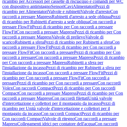
ricambio per Accessori per cassette di risciacquo e comandi per WC
con dispositivo antiristagno
Sensori
Cavi
Alimentatori
Pezzi di
ricambio per Alimentatori
Valvole e rubinetti
Valvole d'arresto
Con
raccordi a pressare Mapress
Rubinetti d'arresto a sede obliqua
Pezzi
di ricambio per Rubinetti d'arresto a sede obliqua
Con raccordi a
pressare FlowFit
Pezzi di ricambio per Con raccordi a pressare
FlowFit
Con raccordi a pressare Mapress
Pezzi di ricambio per Con
raccordi a pressare Mapress
Valvole di prelievo
Valvole di
scarico
Rubinetti a sfera
Pezzi di ricambio per Rubinetti a sfera
Con
raccordi a pressare FlowFit
Pezzi di ricambio per Con raccordi a
pressare FlowFit
Con raccordi a pressare
Pezzi di ricambio per Con
raccordi a pressare
Con raccordi a pressare Mapress
Pezzi di ricambio
per Con raccordi a pressare Mapress
Rubinetti a sfera per
l'installazione da incasso
Pezzi di ricambio per Rubinetti a sfera per
l'installazione da incasso
Con raccordi a pressare FlowFit
Pezzi di
ricambio per Con raccordi a pressare FlowFit
Con raccordi a
pressare
Pezzi di ricambio per Con raccordi a pressare
Con raccordi
Volex
Con raccordi Compact
Pezzi di ricambio per Con raccordi
Compact
Con raccordi a pressare Mapress
Pezzi di ricambio per Con
raccordi a pressare Mapress
Con raccordi filettati
Unità valvole
d'intercettazione e collettori per il montaggio da incasso
Pezzi di
ricambio per Unità valvole d'intercettazione e collettori per il
montaggio da incasso
Con raccordi Compact
Pezzi di ricambio per
Con raccordi Compact
Valvole di ritegno
Con raccordi a pressare
Mapress
Collegamenti idrici per contatore dell'acqua
Con raccordi