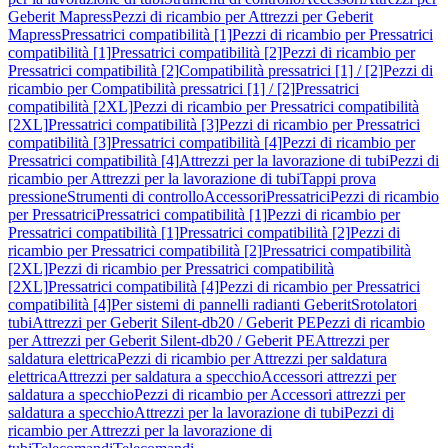
Geberit Mapress
Pezzi di ricambio per Attrezzi per Geberit
Mapress
Pressatrici compatibilità [1]
Pezzi di ricambio per Pressatrici
compatibilità [1]
Pressatrici compatibilità [2]
Pezzi di ricambio per
Pressatrici compatibilità [2]
Compatibilità pressatrici [1] / [2]
Pezzi di
ricambio per Compatibilità pressatrici [1] / [2]
Pressatrici
compatibilità [2XL]
Pezzi di ricambio per Pressatrici compatibilità
[2XL]
Pressatrici compatibilità [3]
Pezzi di ricambio per Pressatrici
compatibilità [3]
Pressatrici compatibilità [4]
Pezzi di ricambio per
Pressatrici compatibilità [4]
Attrezzi per la lavorazione di tubi
Pezzi di
ricambio per Attrezzi per la lavorazione di tubi
Tappi prova
pressione
Strumenti di controllo
Accessori
Pressatrici
Pezzi di ricambio
per Pressatrici
Pressatrici compatibilità [1]
Pezzi di ricambio per
Pressatrici compatibilità [1]
Pressatrici compatibilità [2]
Pezzi di
ricambio per Pressatrici compatibilità [2]
Pressatrici compatibilità
[2XL]
Pezzi di ricambio per Pressatrici compatibilità
[2XL]
Pressatrici compatibilità [4]
Pezzi di ricambio per Pressatrici
compatibilità [4]
Per sistemi di pannelli radianti Geberit
Srotolatori
tubi
Attrezzi per Geberit Silent-db20 / Geberit PE
Pezzi di ricambio
per Attrezzi per Geberit Silent-db20 / Geberit PE
Attrezzi per
saldatura elettrica
Pezzi di ricambio per Attrezzi per saldatura
elettrica
Attrezzi per saldatura a specchio
Accessori attrezzi per
saldatura a specchio
Pezzi di ricambio per Accessori attrezzi per
saldatura a specchio
Attrezzi per la lavorazione di tubi
Pezzi di
ricambio per Attrezzi per la lavorazione di