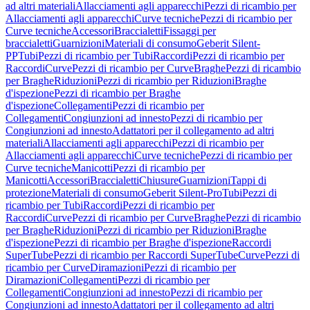
ad altri materiali
Allacciamenti agli apparecchi
Pezzi di ricambio per
Allacciamenti agli apparecchi
Curve tecniche
Pezzi di ricambio per
Curve tecniche
Accessori
Braccialetti
Fissaggi per
braccialetti
Guarnizioni
Materiali di consumo
Geberit Silent-
PP
Tubi
Pezzi di ricambio per Tubi
Raccordi
Pezzi di ricambio per
Raccordi
Curve
Pezzi di ricambio per Curve
Braghe
Pezzi di ricambio
per Braghe
Riduzioni
Pezzi di ricambio per Riduzioni
Braghe
d'ispezione
Pezzi di ricambio per Braghe
d'ispezione
Collegamenti
Pezzi di ricambio per
Collegamenti
Congiunzioni ad innesto
Pezzi di ricambio per
Congiunzioni ad innesto
Adattatori per il collegamento ad altri
materiali
Allacciamenti agli apparecchi
Pezzi di ricambio per
Allacciamenti agli apparecchi
Curve tecniche
Pezzi di ricambio per
Curve tecniche
Manicotti
Pezzi di ricambio per
Manicotti
Accessori
Braccialetti
Chiusure
Guarnizioni
Tappi di
protezione
Materiali di consumo
Geberit Silent-Pro
Tubi
Pezzi di
ricambio per Tubi
Raccordi
Pezzi di ricambio per
Raccordi
Curve
Pezzi di ricambio per Curve
Braghe
Pezzi di ricambio
per Braghe
Riduzioni
Pezzi di ricambio per Riduzioni
Braghe
d'ispezione
Pezzi di ricambio per Braghe d'ispezione
Raccordi
SuperTube
Pezzi di ricambio per Raccordi SuperTube
Curve
Pezzi di
ricambio per Curve
Diramazioni
Pezzi di ricambio per
Diramazioni
Collegamenti
Pezzi di ricambio per
Collegamenti
Congiunzioni ad innesto
Pezzi di ricambio per
Congiunzioni ad innesto
Adattatori per il collegamento ad altri