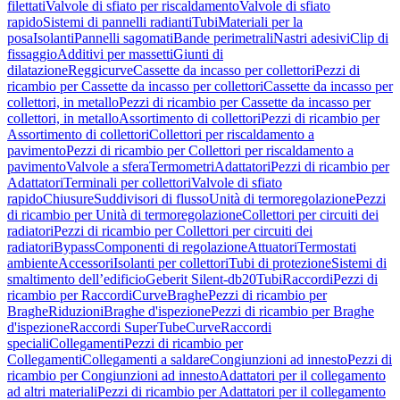
filettati
Valvole di sfiato per riscaldamento
Valvole di sfiato
rapido
Sistemi di pannelli radianti
Tubi
Materiali per la
posa
Isolanti
Pannelli sagomati
Bande perimetrali
Nastri adesivi
Clip di
fissaggio
Additivi per massetti
Giunti di
dilatazione
Reggicurve
Cassette da incasso per collettori
Pezzi di
ricambio per Cassette da incasso per collettori
Cassette da incasso per
collettori, in metallo
Pezzi di ricambio per Cassette da incasso per
collettori, in metallo
Assortimento di collettori
Pezzi di ricambio per
Assortimento di collettori
Collettori per riscaldamento a
pavimento
Pezzi di ricambio per Collettori per riscaldamento a
pavimento
Valvole a sfera
Termometri
Adattatori
Pezzi di ricambio per
Adattatori
Terminali per collettori
Valvole di sfiato
rapido
Chiusure
Suddivisori di flusso
Unità di termoregolazione
Pezzi
di ricambio per Unità di termoregolazione
Collettori per circuiti dei
radiatori
Pezzi di ricambio per Collettori per circuiti dei
radiatori
Bypass
Componenti di regolazione
Attuatori
Termostati
ambiente
Accessori
Isolanti per collettori
Tubi di protezione
Sistemi di
smaltimento dell’edificio
Geberit Silent-db20
Tubi
Raccordi
Pezzi di
ricambio per Raccordi
Curve
Braghe
Pezzi di ricambio per
Braghe
Riduzioni
Braghe d'ispezione
Pezzi di ricambio per Braghe
d'ispezione
Raccordi SuperTube
Curve
Raccordi
speciali
Collegamenti
Pezzi di ricambio per
Collegamenti
Collegamenti a saldare
Congiunzioni ad innesto
Pezzi di
ricambio per Congiunzioni ad innesto
Adattatori per il collegamento
ad altri materiali
Pezzi di ricambio per Adattatori per il collegamento