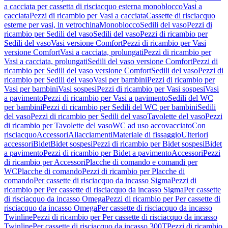
a cacciata per cassetta di risciacquo esterna monoblocco
Vasi a
cacciata
Pezzi di ricambio per Vasi a cacciata
Cassette di risciacquo
esterne per vasi, in vetrochina
Monoblocco
Sedili del vaso
Pezzi di
ricambio per Sedili del vaso
Sedili del vaso
Pezzi di ricambio per
Sedili del vaso
Vasi versione Comfort
Pezzi di ricambio per Vasi
versione Comfort
Vasi a cacciata, prolungati
Pezzi di ricambio per
Vasi a cacciata, prolungati
Sedili del vaso versione Comfort
Pezzi di
ricambio per Sedili del vaso versione Comfort
Sedili del vaso
Pezzi di
ricambio per Sedili del vaso
Vasi per bambini
Pezzi di ricambio per
Vasi per bambini
Vasi sospesi
Pezzi di ricambio per Vasi sospesi
Vasi
a pavimento
Pezzi di ricambio per Vasi a pavimento
Sedili del WC
per bambini
Pezzi di ricambio per Sedili del WC per bambini
Sedili
del vaso
Pezzi di ricambio per Sedili del vaso
Tavolette del vaso
Pezzi
di ricambio per Tavolette del vaso
WC ad uso accovacciato
Con
risciacquo
Accessori
Allacciamenti
Materiale di fissaggio
Ulteriori
accessori
Bidet
Bidet sospesi
Pezzi di ricambio per Bidet sospesi
Bidet
a pavimento
Pezzi di ricambio per Bidet a pavimento
Accessori
Pezzi
di ricambio per Accessori
Placche di comando e comandi per
WC
Placche di comando
Pezzi di ricambio per Placche di
comando
Per cassette di risciacquo da incasso Sigma
Pezzi di
ricambio per Per cassette di risciacquo da incasso Sigma
Per cassette
di risciacquo da incasso Omega
Pezzi di ricambio per Per cassette di
risciacquo da incasso Omega
Per cassette di risciacquo da incasso
Twinline
Pezzi di ricambio per Per cassette di risciacquo da incasso
Twinline
Per cassette di risciacquo da incasso 300T
Pezzi di ricambio