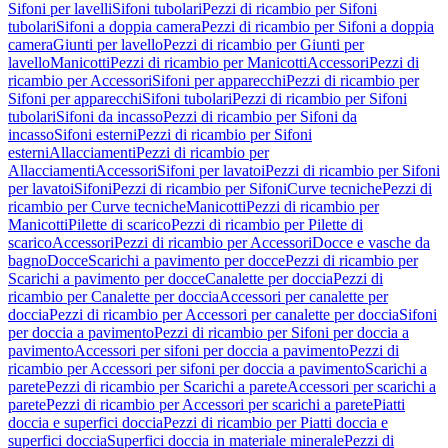
Sifoni per lavelli
Sifoni tubolari
Pezzi di ricambio per Sifoni
tubolari
Sifoni a doppia camera
Pezzi di ricambio per Sifoni a doppia
camera
Giunti per lavello
Pezzi di ricambio per Giunti per
lavello
Manicotti
Pezzi di ricambio per Manicotti
Accessori
Pezzi di
ricambio per Accessori
Sifoni per apparecchi
Pezzi di ricambio per
Sifoni per apparecchi
Sifoni tubolari
Pezzi di ricambio per Sifoni
tubolari
Sifoni da incasso
Pezzi di ricambio per Sifoni da
incasso
Sifoni esterni
Pezzi di ricambio per Sifoni
esterni
Allacciamenti
Pezzi di ricambio per
Allacciamenti
Accessori
Sifoni per lavatoi
Pezzi di ricambio per Sifoni
per lavatoi
Sifoni
Pezzi di ricambio per Sifoni
Curve tecniche
Pezzi di
ricambio per Curve tecniche
Manicotti
Pezzi di ricambio per
Manicotti
Pilette di scarico
Pezzi di ricambio per Pilette di
scarico
Accessori
Pezzi di ricambio per Accessori
Docce e vasche da
bagno
Docce
Scarichi a pavimento per docce
Pezzi di ricambio per
Scarichi a pavimento per docce
Canalette per doccia
Pezzi di
ricambio per Canalette per doccia
Accessori per canalette per
doccia
Pezzi di ricambio per Accessori per canalette per doccia
Sifoni
per doccia a pavimento
Pezzi di ricambio per Sifoni per doccia a
pavimento
Accessori per sifoni per doccia a pavimento
Pezzi di
ricambio per Accessori per sifoni per doccia a pavimento
Scarichi a
parete
Pezzi di ricambio per Scarichi a parete
Accessori per scarichi a
parete
Pezzi di ricambio per Accessori per scarichi a parete
Piatti
doccia e superfici doccia
Pezzi di ricambio per Piatti doccia e
superfici doccia
Superfici doccia in materiale minerale
Pezzi di