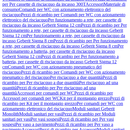
per Per cassette di risciacquo da incasso 300T
Accessori
Materiale di
consumo
Comandi per WC con azionamento elettronico del
risciacquo
Pezzi di ricambio per Comandi per WC con azionamento
elettronico del risciacquo
Per funzionamento a rete, per cassette di
risciacquo da incasso Geberit Sigma 12 cm
Pezzi di ricambio per Per
funzionamento a rete, per cassette di risciacquo da incasso Geberit
Sigma 12 cm
Per funzionamento a rete, per cassette di risciacquo da
incasso Geberit Sigma 8 cm
Pezzi di ricambio per Per funzionamento
a rete, per cassette di risciacquo da incasso Geberit Sigma 8 cm
Per
funzionamento a batteria, per cassette di risciacquo da incasso
Geberit Sigma 12 cm
Pezzi di ricambio per Per funzionamento a
batteria, per cassette di risciacquo da incasso Geberit Sigma 12
cm
Comandi per WC con azionamento pneumatico del
risciacquo
Pezzi di ricambio per Comandi per WC con azionamento
pneumatico del risciacquo
Per risciacquo a due quantità
Pezzi di
ricambio per Per risciacquo a due quantità
Per risciacquo ad una
quantità
Pezzi di ricambio per Per risciacquo ad una
quantità
Accessori per comandi per WC
Pezzi di ricambio per
Accessori per comandi per WC
Kit per il montaggio grezzo
Pezzi di
ricambio per Kit per il montaggio grezzo
Per comandi per WC con
azionamento elettronico del risciacquo
Moduli sanitari Geberit
Monolith
Moduli sanitari per vasi
Pezzi di ricambio per Moduli
sanitari per vasi
Per vasi sospesi
Pezzi di ricambio per Per vasi
sospesi
Per vaso a pavimento
Pezzi di ricambio per Per vaso a
pavimento
Accessori
Pezzi di ricambio per Accessori
Moduli sanitari