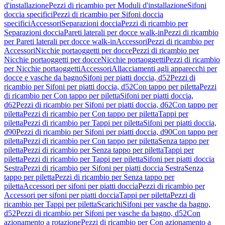
d'installazione
Pezzi di ricambio per Moduli d'installazione
Sifoni
doccia specifici
Pezzi di ricambio per Sifoni doccia
specifici
Accessori
Separazioni doccia
Pezzi di ricambio per
Separazioni doccia
Pareti laterali per docce walk-in
Pezzi di ricambio
per Pareti laterali per docce walk-in
Accessori
Pezzi di ricambio per
Accessori
Nicchie portaoggetti per docce
Pezzi di ricambio per
Nicchie portaoggetti per docce
Nicchie portaoggetti
Pezzi di ricambio
per Nicchie portaoggetti
Accessori
Allacciamenti agli apparecchi per
docce e vasche da bagno
Sifoni per piatti doccia, d52
Pezzi di
ricambio per Sifoni per piatti doccia, d52
Con tappo per piletta
Pezzi
di ricambio per Con tappo per piletta
Sifoni per piatti doccia,
d62
Pezzi di ricambio per Sifoni per piatti doccia, d62
Con tappo per
piletta
Pezzi di ricambio per Con tappo per piletta
Tappi per
piletta
Pezzi di ricambio per Tappi per piletta
Sifoni per piatti doccia,
d90
Pezzi di ricambio per Sifoni per piatti doccia, d90
Con tappo per
piletta
Pezzi di ricambio per Con tappo per piletta
Senza tappo per
piletta
Pezzi di ricambio per Senza tappo per piletta
Tappi per
piletta
Pezzi di ricambio per Tappi per piletta
Sifoni per piatti doccia
Sestra
Pezzi di ricambio per Sifoni per piatti doccia Sestra
Senza
tappo per piletta
Pezzi di ricambio per Senza tappo per
piletta
Accessori per sifoni per piatti doccia
Pezzi di ricambio per
Accessori per sifoni per piatti doccia
Tappi per piletta
Pezzi di
ricambio per Tappi per piletta
Scarichi
Sifoni per vasche da bagno,
d52
Pezzi di ricambio per Sifoni per vasche da bagno, d52
Con
azionamento a rotazione
Pezzi di ricambio per Con azionamento a