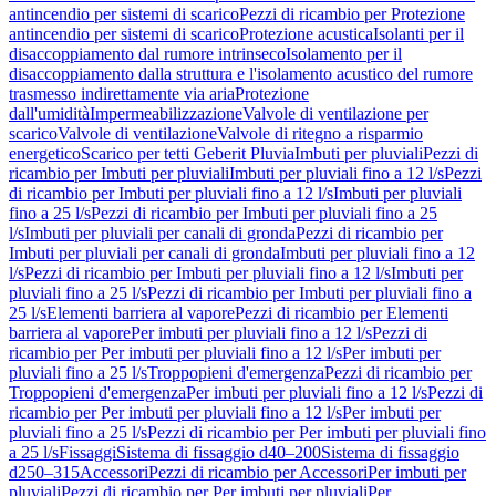
antincendio per sistemi di scarico
Pezzi di ricambio per Protezione
antincendio per sistemi di scarico
Protezione acustica
Isolanti per il
disaccoppiamento dal rumore intrinseco
Isolamento per il
disaccoppiamento dalla struttura e l'isolamento acustico del rumore
trasmesso indirettamente via aria
Protezione
dall'umidità
Impermeabilizzazione
Valvole di ventilazione per
scarico
Valvole di ventilazione
Valvole di ritegno a risparmio
energetico
Scarico per tetti Geberit Pluvia
Imbuti per pluviali
Pezzi di
ricambio per Imbuti per pluviali
Imbuti per pluviali fino a 12 l/s
Pezzi
di ricambio per Imbuti per pluviali fino a 12 l/s
Imbuti per pluviali
fino a 25 l/s
Pezzi di ricambio per Imbuti per pluviali fino a 25
l/s
Imbuti per pluviali per canali di gronda
Pezzi di ricambio per
Imbuti per pluviali per canali di gronda
Imbuti per pluviali fino a 12
l/s
Pezzi di ricambio per Imbuti per pluviali fino a 12 l/s
Imbuti per
pluviali fino a 25 l/s
Pezzi di ricambio per Imbuti per pluviali fino a
25 l/s
Elementi barriera al vapore
Pezzi di ricambio per Elementi
barriera al vapore
Per imbuti per pluviali fino a 12 l/s
Pezzi di
ricambio per Per imbuti per pluviali fino a 12 l/s
Per imbuti per
pluviali fino a 25 l/s
Troppopieni d'emergenza
Pezzi di ricambio per
Troppopieni d'emergenza
Per imbuti per pluviali fino a 12 l/s
Pezzi di
ricambio per Per imbuti per pluviali fino a 12 l/s
Per imbuti per
pluviali fino a 25 l/s
Pezzi di ricambio per Per imbuti per pluviali fino
a 25 l/s
Fissaggi
Sistema di fissaggio d40–200
Sistema di fissaggio
d250–315
Accessori
Pezzi di ricambio per Accessori
Per imbuti per
pluviali
Pezzi di ricambio per Per imbuti per pluviali
Per