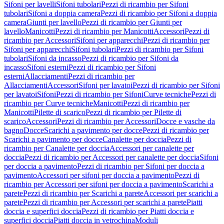
Sifoni per lavelli
Sifoni tubolari
Pezzi di ricambio per Sifoni
tubolari
Sifoni a doppia camera
Pezzi di ricambio per Sifoni a doppia
camera
Giunti per lavello
Pezzi di ricambio per Giunti per
lavello
Manicotti
Pezzi di ricambio per Manicotti
Accessori
Pezzi di
ricambio per Accessori
Sifoni per apparecchi
Pezzi di ricambio per
Sifoni per apparecchi
Sifoni tubolari
Pezzi di ricambio per Sifoni
tubolari
Sifoni da incasso
Pezzi di ricambio per Sifoni da
incasso
Sifoni esterni
Pezzi di ricambio per Sifoni
esterni
Allacciamenti
Pezzi di ricambio per
Allacciamenti
Accessori
Sifoni per lavatoi
Pezzi di ricambio per Sifoni
per lavatoi
Sifoni
Pezzi di ricambio per Sifoni
Curve tecniche
Pezzi di
ricambio per Curve tecniche
Manicotti
Pezzi di ricambio per
Manicotti
Pilette di scarico
Pezzi di ricambio per Pilette di
scarico
Accessori
Pezzi di ricambio per Accessori
Docce e vasche da
bagno
Docce
Scarichi a pavimento per docce
Pezzi di ricambio per
Scarichi a pavimento per docce
Canalette per doccia
Pezzi di
ricambio per Canalette per doccia
Accessori per canalette per
doccia
Pezzi di ricambio per Accessori per canalette per doccia
Sifoni
per doccia a pavimento
Pezzi di ricambio per Sifoni per doccia a
pavimento
Accessori per sifoni per doccia a pavimento
Pezzi di
ricambio per Accessori per sifoni per doccia a pavimento
Scarichi a
parete
Pezzi di ricambio per Scarichi a parete
Accessori per scarichi a
parete
Pezzi di ricambio per Accessori per scarichi a parete
Piatti
doccia e superfici doccia
Pezzi di ricambio per Piatti doccia e
superfici doccia
Piatti doccia in vetrochina
Moduli