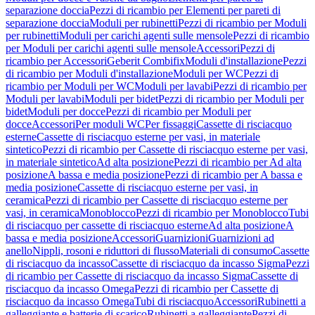
separazione doccia
Pezzi di ricambio per Elementi per pareti di
separazione doccia
Moduli per rubinetti
Pezzi di ricambio per Moduli
per rubinetti
Moduli per carichi agenti sulle mensole
Pezzi di ricambio
per Moduli per carichi agenti sulle mensole
Accessori
Pezzi di
ricambio per Accessori
Geberit Combifix
Moduli d'installazione
Pezzi
di ricambio per Moduli d'installazione
Moduli per WC
Pezzi di
ricambio per Moduli per WC
Moduli per lavabi
Pezzi di ricambio per
Moduli per lavabi
Moduli per bidet
Pezzi di ricambio per Moduli per
bidet
Moduli per docce
Pezzi di ricambio per Moduli per
docce
Accessori
Per moduli WC
Per fissaggi
Cassette di risciacquo
esterne
Cassette di risciacquo esterne per vasi, in materiale
sintetico
Pezzi di ricambio per Cassette di risciacquo esterne per vasi,
in materiale sintetico
Ad alta posizione
Pezzi di ricambio per Ad alta
posizione
A bassa e media posizione
Pezzi di ricambio per A bassa e
media posizione
Cassette di risciacquo esterne per vasi, in
ceramica
Pezzi di ricambio per Cassette di risciacquo esterne per
vasi, in ceramica
Monoblocco
Pezzi di ricambio per Monoblocco
Tubi
di risciacquo per cassette di risciacquo esterne
Ad alta posizione
A
bassa e media posizione
Accessori
Guarnizioni
Guarnizioni ad
anello
Nippli, rosoni e riduttori di flusso
Materiali di consumo
Cassette
di risciacquo da incasso
Cassette di risciacquo da incasso Sigma
Pezzi
di ricambio per Cassette di risciacquo da incasso Sigma
Cassette di
risciacquo da incasso Omega
Pezzi di ricambio per Cassette di
risciacquo da incasso Omega
Tubi di risciacquo
Accessori
Rubinetti a
galleggiante e batterie di scarico
Rubinetti a galleggiante
Pezzi di