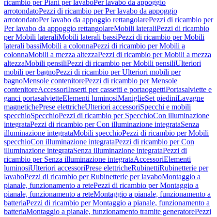
ricambio per Piani per lavabo
Per lavabo da appoggio
arrotondato
Pezzi di ricambio per Per lavabo da appoggio
arrotondato
Per lavabo da appoggio rettangolare
Pezzi di ricambio per
Per lavabo da appoggio rettangolare
Mobili laterali
Pezzi di ricambio
per Mobili laterali
Mobili laterali bassi
Pezzi di ricambio per Mobili
laterali bassi
Mobili a colonna
Pezzi di ricambio per Mobili a
colonna
Mobili a mezza altezza
Pezzi di ricambio per Mobili a mezza
altezza
Mobili pensili
Pezzi di ricambio per Mobili pensili
Ulteriori
mobili per bagno
Pezzi di ricambio per Ulteriori mobili per
bagno
Mensole contenitore
Pezzi di ricambio per Mensole
contenitore
Accessori
Inserti per cassetti e portaoggetti
Portasalviette e
ganci portasalviette
Elementi luminosi
Maniglie
Set piedini
Lavagne
magnetiche
Prese elettriche
Ulteriori accessori
Specchi e mobili
specchio
Specchio
Pezzi di ricambio per Specchio
Con illuminazione
integrata
Pezzi di ricambio per Con illuminazione integrata
Senza
illuminazione integrata
Mobili specchio
Pezzi di ricambio per Mobili
specchio
Con illuminazione integrata
Pezzi di ricambio per Con
illuminazione integrata
Senza illuminazione integrata
Pezzi di
ricambio per Senza illuminazione integrata
Accessori
Elementi
luminosi
Ulteriori accessori
Prese elettriche
Rubinetti
Rubinetterie per
lavabo
Pezzi di ricambio per Rubinetterie per lavabo
Montaggio a
pianale, funzionamento a rete
Pezzi di ricambio per Montaggio a
pianale, funzionamento a rete
Montaggio a pianale, funzionamento a
batteria
Pezzi di ricambio per Montaggio a pianale, funzionamento a
batteria
Montaggio a pianale, funzionamento tramite generatore
Pezzi