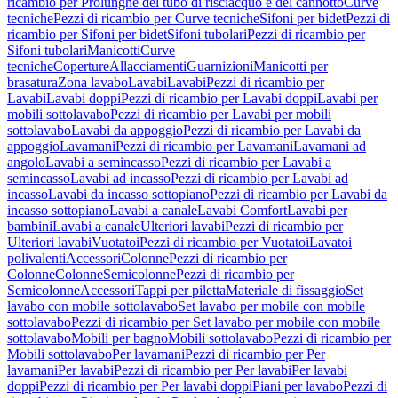
ricambio per Prolunghe del tubo di risciacquo e del cannotto
Curve
tecniche
Pezzi di ricambio per Curve tecniche
Sifoni per bidet
Pezzi di
ricambio per Sifoni per bidet
Sifoni tubolari
Pezzi di ricambio per
Sifoni tubolari
Manicotti
Curve
tecniche
Coperture
Allacciamenti
Guarnizioni
Manicotti per
brasatura
Zona lavabo
Lavabi
Lavabi
Pezzi di ricambio per
Lavabi
Lavabi doppi
Pezzi di ricambio per Lavabi doppi
Lavabi per
mobili sottolavabo
Pezzi di ricambio per Lavabi per mobili
sottolavabo
Lavabi da appoggio
Pezzi di ricambio per Lavabi da
appoggio
Lavamani
Pezzi di ricambio per Lavamani
Lavamani ad
angolo
Lavabi a semincasso
Pezzi di ricambio per Lavabi a
semincasso
Lavabi ad incasso
Pezzi di ricambio per Lavabi ad
incasso
Lavabi da incasso sottopiano
Pezzi di ricambio per Lavabi da
incasso sottopiano
Lavabi a canale
Lavabi Comfort
Lavabi per
bambini
Lavabi a canale
Ulteriori lavabi
Pezzi di ricambio per
Ulteriori lavabi
Vuotatoi
Pezzi di ricambio per Vuotatoi
Lavatoi
polivalenti
Accessori
Colonne
Pezzi di ricambio per
Colonne
Colonne
Semicolonne
Pezzi di ricambio per
Semicolonne
Accessori
Tappi per piletta
Materiale di fissaggio
Set
lavabo con mobile sottolavabo
Set lavabo per mobile con mobile
sottolavabo
Pezzi di ricambio per Set lavabo per mobile con mobile
sottolavabo
Mobili per bagno
Mobili sottolavabo
Pezzi di ricambio per
Mobili sottolavabo
Per lavamani
Pezzi di ricambio per Per
lavamani
Per lavabi
Pezzi di ricambio per Per lavabi
Per lavabi
doppi
Pezzi di ricambio per Per lavabi doppi
Piani per lavabo
Pezzi di