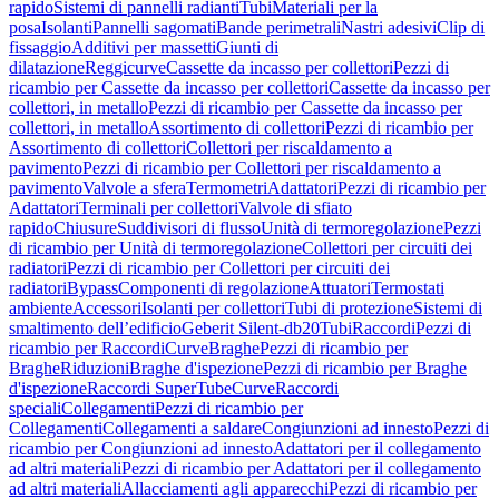
rapido
Sistemi di pannelli radianti
Tubi
Materiali per la
posa
Isolanti
Pannelli sagomati
Bande perimetrali
Nastri adesivi
Clip di
fissaggio
Additivi per massetti
Giunti di
dilatazione
Reggicurve
Cassette da incasso per collettori
Pezzi di
ricambio per Cassette da incasso per collettori
Cassette da incasso per
collettori, in metallo
Pezzi di ricambio per Cassette da incasso per
collettori, in metallo
Assortimento di collettori
Pezzi di ricambio per
Assortimento di collettori
Collettori per riscaldamento a
pavimento
Pezzi di ricambio per Collettori per riscaldamento a
pavimento
Valvole a sfera
Termometri
Adattatori
Pezzi di ricambio per
Adattatori
Terminali per collettori
Valvole di sfiato
rapido
Chiusure
Suddivisori di flusso
Unità di termoregolazione
Pezzi
di ricambio per Unità di termoregolazione
Collettori per circuiti dei
radiatori
Pezzi di ricambio per Collettori per circuiti dei
radiatori
Bypass
Componenti di regolazione
Attuatori
Termostati
ambiente
Accessori
Isolanti per collettori
Tubi di protezione
Sistemi di
smaltimento dell’edificio
Geberit Silent-db20
Tubi
Raccordi
Pezzi di
ricambio per Raccordi
Curve
Braghe
Pezzi di ricambio per
Braghe
Riduzioni
Braghe d'ispezione
Pezzi di ricambio per Braghe
d'ispezione
Raccordi SuperTube
Curve
Raccordi
speciali
Collegamenti
Pezzi di ricambio per
Collegamenti
Collegamenti a saldare
Congiunzioni ad innesto
Pezzi di
ricambio per Congiunzioni ad innesto
Adattatori per il collegamento
ad altri materiali
Pezzi di ricambio per Adattatori per il collegamento
ad altri materiali
Allacciamenti agli apparecchi
Pezzi di ricambio per