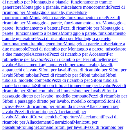
di ricambio per Montaggio a pianale, funzionamento tramite
generatore
Montaggio a pianale, miscelatore monocomando
Pezzi di
ricambio per Montaggio a pianale, miscelatore
monocomando
Montaggio a parete, funzionamento a rete
Pezzi di
ricambio per Montaggio a parete, funzionamento a rete
Montaggio a
parete, funzionamento a batteria
Pezzi di ricambio per Montaggio a
parete, funzionamento a batteria
Montaggio a parete, funzionamento
tramite generatore
Pezzi di ricambio per Montaggio a parete,
funzionamento tramite generatore
Montaggio a parete, miscelatore a
due manopole
Pezzi di ricambio per Montaggio a parete, miscelatore
a due manopole
Accessori
Pezzi di ricambio per Accessori
Per
rubinetterie per lavabo
Pezzi di ricambio per Per rubinetterie per
lavabo
Allacciamenti agli apparecchi per zona lavabo, lavelli,
apparecchi e lavatoi
Sifoni per lavabi
Pezzi di ricambio per Sifoni per
lavabi
Sifoni tubolari
Pezzi di ricambio per Sifoni tubolari
Sifoni
tubolari, modello compatto
Pezzi di ricambio per Sifoni tubolari,
modello compatto
Sifoni con tubo ad immersione per lavabo
Pezzi di
ricambio per Sifoni con tubo ad immersione per lavabo
Sifoni a
passaggio diretto per lavabo, modello compatto
Pezzi di ricambio per
Sifoni a passaggio diretto per lavabo, modello compatto
Sifoni da
incasso
Pezzi di ricambio per Sifoni da incasso
Allacciamenti per
lavabo
Pezzi di ricambio per Allacciamenti per
lavabo
Manicotti
Curve tecniche
Coperture
Allacciamenti
Pezzi di
ricambio per Allacciamenti
Guarnizioni
Manicotti per
brasatura
Prolunghe
Comandi
Sifoni per lavelli
Pezzi di ricambio per