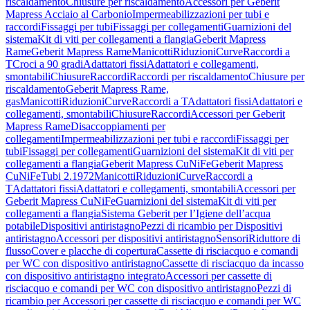
riscaldamento
Chiusure per riscaldamento
Accessori per Geberit
Mapress Acciaio al Carbonio
Impermeabilizzazioni per tubi e
raccordi
Fissaggi per tubi
Fissaggi per collegamenti
Guarnizioni del
sistema
Kit di viti per collegamenti a flangia
Geberit Mapress
Rame
Geberit Mapress Rame
Manicotti
Riduzioni
Curve
Raccordi a
T
Croci a 90 gradi
Adattatori fissi
Adattatori e collegamenti,
smontabili
Chiusure
Raccordi
Raccordi per riscaldamento
Chiusure per
riscaldamento
Geberit Mapress Rame,
gas
Manicotti
Riduzioni
Curve
Raccordi a T
Adattatori fissi
Adattatori e
collegamenti, smontabili
Chiusure
Raccordi
Accessori per Geberit
Mapress Rame
Disaccoppiamenti per
collegamenti
Impermeabilizzazioni per tubi e raccordi
Fissaggi per
tubi
Fissaggi per collegamenti
Guarnizioni del sistema
Kit di viti per
collegamenti a flangia
Geberit Mapress CuNiFe
Geberit Mapress
CuNiFe
Tubi 2.1972
Manicotti
Riduzioni
Curve
Raccordi a
T
Adattatori fissi
Adattatori e collegamenti, smontabili
Accessori per
Geberit Mapress CuNiFe
Guarnizioni del sistema
Kit di viti per
collegamenti a flangia
Sistema Geberit per l’Igiene dell’acqua
potabile
Dispositivi antiristagno
Pezzi di ricambio per Dispositivi
antiristagno
Accessori per dispositivi antiristagno
Sensori
Riduttore di
flusso
Cover e placche di copertura
Cassette di risciacquo e comandi
per WC con dispositivo antiristagno
Cassette di risciacquo da incasso
con dispositivo antiristagno integrato
Accessori per cassette di
risciacquo e comandi per WC con dispositivo antiristagno
Pezzi di
ricambio per Accessori per cassette di risciacquo e comandi per WC