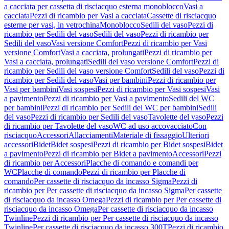
a cacciata per cassetta di risciacquo esterna monoblocco
Vasi a
cacciata
Pezzi di ricambio per Vasi a cacciata
Cassette di risciacquo
esterne per vasi, in vetrochina
Monoblocco
Sedili del vaso
Pezzi di
ricambio per Sedili del vaso
Sedili del vaso
Pezzi di ricambio per
Sedili del vaso
Vasi versione Comfort
Pezzi di ricambio per Vasi
versione Comfort
Vasi a cacciata, prolungati
Pezzi di ricambio per
Vasi a cacciata, prolungati
Sedili del vaso versione Comfort
Pezzi di
ricambio per Sedili del vaso versione Comfort
Sedili del vaso
Pezzi di
ricambio per Sedili del vaso
Vasi per bambini
Pezzi di ricambio per
Vasi per bambini
Vasi sospesi
Pezzi di ricambio per Vasi sospesi
Vasi
a pavimento
Pezzi di ricambio per Vasi a pavimento
Sedili del WC
per bambini
Pezzi di ricambio per Sedili del WC per bambini
Sedili
del vaso
Pezzi di ricambio per Sedili del vaso
Tavolette del vaso
Pezzi
di ricambio per Tavolette del vaso
WC ad uso accovacciato
Con
risciacquo
Accessori
Allacciamenti
Materiale di fissaggio
Ulteriori
accessori
Bidet
Bidet sospesi
Pezzi di ricambio per Bidet sospesi
Bidet
a pavimento
Pezzi di ricambio per Bidet a pavimento
Accessori
Pezzi
di ricambio per Accessori
Placche di comando e comandi per
WC
Placche di comando
Pezzi di ricambio per Placche di
comando
Per cassette di risciacquo da incasso Sigma
Pezzi di
ricambio per Per cassette di risciacquo da incasso Sigma
Per cassette
di risciacquo da incasso Omega
Pezzi di ricambio per Per cassette di
risciacquo da incasso Omega
Per cassette di risciacquo da incasso
Twinline
Pezzi di ricambio per Per cassette di risciacquo da incasso
Twinline
Per cassette di risciacquo da incasso 300T
Pezzi di ricambio