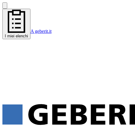
A geberit.it
I miei elenchi