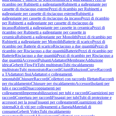
ricambio per Rubinetti a galleggiante
Rubinetti a galleggiante per
cassette di risciacquo esterne
Pezzi di ricambio per Rubinetti a
galleggiante per cassette di risciacquo esterne
Rubinetti a
galleggiante per cassette di risciacquo da incasso
Pezzi di ricambio
per Rubinetti a galleggiante per cassette di risciacquo da
incasso
Rubinetti a galleggiante per cassette in ceramica
Pezzi di
ricambio per Rubinetti a galleggiante per cassette in
ceramica
Rubinetti a galleggiante per Monolith
Pezzi di ricambio per
Rubinetti a galleggiante per Monolith
Batterie di scarico
Pezzi di
ricambio per Batterie di scarico
Risciacquo a due quantità
Pezzi di
ricambio per Risciacquo a due quantità
Batterie
Pezzi di ricambio per
Batterie
Risciacquo a due quantità
Pezzi di ricambio per Risciacquo a
due quantità
Accessori
Pulsanti
Adattatori
Membrane
Adduzione
idrica
Geberit FlowFit
Tubi multistrato
Tubi riscaldamento
multistrato
Tubi monostrato
Raccordi
Giunti
Riduzioni
Curve
Raccordi
a T
Adattatori fissi
Adattatori e collegamenti,
smontabili
Chiusure
Raccordi
Collettori con raccordo filettato
Raccordi
per riscaldamento
Chiusure per riscaldamento
Accessori
Isolanti per
tubi e raccordi
Disaccoppiamenti per
collegamenti
Impermeabilizzazioni per tubi e raccordi
Guarnizioni per
raccordi
Copertura per raccordi
Fissaggi per tubi
Tubi di protezione e
accessori per la posa
Fissaggi per collegamenti
Guarnizioni del
sistema
Kit di viti per collegamenti a flangia
Materiali di
consumo
Geberit Volex
Tubi riscaldamento