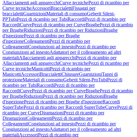
Allacciamenti agli apparecchi
Curve tecniche
Pezzi di ricambio per
Curve tecniche
Accessori
Braccialetti
Fissaggi per
braccialetti
Guarnizioni
Materiali di consumo
Geberit Silent-
PP
Tubi
Pezzi di ricambio per Tubi
Raccordi
Pezzi di ricambio per
Raccordi
Curve
Pezzi di ricambio per Curve
Braghe
Pezzi di ricambio
per Braghe
Riduzioni
Pezzi di ricambio per Riduzioni
Braghe
d'ispezione
Pezzi di ricambio per Braghe
d'ispezione
Collegamenti
Pezzi di ricambio per
Collegamenti
Congiunzioni ad innesto
Pezzi di ricambio per
Congiunzioni ad innesto
Adattatori per il collegamento ad altri
materiali
Allacciamenti agli apparecchi
Pezzi di ricambio per
Allacciamenti agli apparecchi
Curve tecniche
Pezzi di ricambio per
Curve tecniche
Manicotti
Pezzi di ricambio per
Manicotti
Accessori
Braccialetti
Chiusure
Guarnizioni
Tappi di
protezione
Materiali di consumo
Geberit Silent-Pro
Tubi
Pezzi di
ricambio per Tubi
Raccordi
Pezzi di ricambio per
Raccordi
Curve
Pezzi di ricambio per Curve
Braghe
Pezzi di ricambio
per Braghe
Riduzioni
Pezzi di ricambio per Riduzioni
Braghe
d'ispezione
Pezzi di ricambio per Braghe d'ispezione
Raccordi
SuperTube
Pezzi di ricambio per Raccordi SuperTube
Curve
Pezzi di
ricambio per Curve
Diramazioni
Pezzi di ricambio per
Diramazioni
Collegamenti
Pezzi di ricambio per
Collegamenti
Congiunzioni ad innesto
Pezzi di ricambio per
Congiunzioni ad innesto
Adattatori per il collegamento ad altri
materiali
Accessori
Pezzi di ricambio per