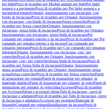
per bidet
Pezzi di ricambio per Moduli sanitari per bidet
Per bidet
sospesi e a pavimento
Pezzi di ricambio per Per bidet sospesi e a
pavimento
Orinatoi
Orinatoi, funzionamento con risciacquo, con
bordo di risciacquo
Pezzi di ricambio per Orinatoi, funzionamento
con risciacquo, con bordo di risciacquo
Senza coperchio
Pezzi di
ricambio per Senza coperchio
Orinatoi, funzionamento con
risciacquo, senza brida di risciacquo
Pezzi di ricambio per Orinatoi,
funzionamento con risciacquo, senza brida di risciacquo
Per
comando per orinatoi esterno o da incasso
Pezzi di ricambio per Per
comando per orinatoi esterno o da incasso
Con comando per
orinatoio integrato
Pezzi di ricambio per Con comando per orinatoio
integrato
Orinatoi, funzionamento con risciacquo, con / per
coperchio
Pezzi di ricambio per Orinatoi, funzionamento con
risciacquo, con / per coperchio
Senza brida di risciacquo
Pezzi di
ricambio per Senza brida di risciacquo
Orinatoi, funzionamento
senza acqua
Pezzi di ricambio per Orinatoi, funzionamento senza
acqua
Senza coperchio
Pezzi di ricambio per Senza coperchio
Pareti
di separazione per orinatoi
Pareti di separazione per orinatoi, in
materiale sintetico
Pareti di separazione per orinatoi, in vetro
Pareti di
separazione per orinatoi, in vetrochina
Accessori
Pezzi di ricambio
per Accessori
Sifoni e accessori sifone
Tubi di risciacquo, curve di
risciacquo e adattatori
Pezzi di ricambio per Tubi di risciacquo, curve
di risciacquo e adattatori
Accessori per erogatore
Materiale di
fissaggio
Comandi per orinatoi
Installazione da incasso
Pezzi di