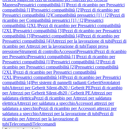
Mapress
Pressatrici compatibilità [1]
Pezzi di ricambio per Pressatrici
compatibilità [1]
Pressatrici compatibilità [2]
Pezzi di ricambio per
Pressatrici compatibilità [2]
Compatibilità pressatrici [1] / [2]
Pezzi di
ricambio per Compatibilità pressatrici [1] / [2]
Pressatrici
compatibilità [2XL]
Pezzi di ricambio per Pressatrici compatibilità
[2XL]
Pressatrici compatibilità [3]
Pezzi di ricambio per Pressatrici
compatibilità [3]
Pressatrici compatibilità [4]
Pezzi di ricambio per
Pressatrici compatibilità [4]
Attrezzi per la lavorazione di tubi
Pezzi di
ricambio per Attrezzi per la lavorazione di tubi
Tappi prova
pressione
Strumenti di controllo
Accessori
Pressatrici
Pezzi di ricambio
per Pressatrici
Pressatrici compatibilità [1]
Pezzi di ricambio per
Pressatrici compatibilità [1]
Pressatrici compatibilità [2]
Pezzi di
ricambio per Pressatrici compatibilità [2]
Pressatrici compatibilità
[2XL]
Pezzi di ricambio per Pressatrici compatibilità
[2XL]
Pressatrici compatibilità [4]
Pezzi di ricambio per Pressatrici
compatibilità [4]
Per sistemi di pannelli radianti Geberit
Srotolatori
tubi
Attrezzi per Geberit Silent-db20 / Geberit PE
Pezzi di ricambio
per Attrezzi per Geberit Silent-db20 / Geberit PE
Attrezzi per
saldatura elettrica
Pezzi di ricambio per Attrezzi per saldatura
elettrica
Attrezzi per saldatura a specchio
Accessori attrezzi per
saldatura a specchio
Pezzi di ricambio per Accessori attrezzi per
saldatura a specchio
Attrezzi per la lavorazione di tubi
Pezzi di
ricambio per Attrezzi per la lavorazione di
tubi
Telecomandi
Telecomandi