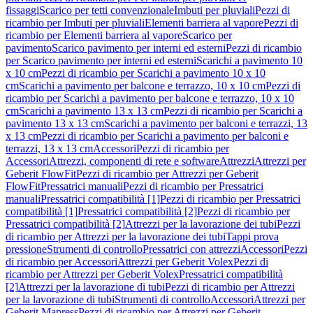
fissaggi
Scarico per tetti convenzionale
Imbuti per pluviali
Pezzi di
ricambio per Imbuti per pluviali
Elementi barriera al vapore
Pezzi di
ricambio per Elementi barriera al vapore
Scarico per
pavimento
Scarico pavimento per interni ed esterni
Pezzi di ricambio
per Scarico pavimento per interni ed esterni
Scarichi a pavimento 10
x 10 cm
Pezzi di ricambio per Scarichi a pavimento 10 x 10
cm
Scarichi a pavimento per balcone e terrazzo, 10 x 10 cm
Pezzi di
ricambio per Scarichi a pavimento per balcone e terrazzo, 10 x 10
cm
Scarichi a pavimento 13 x 13 cm
Pezzi di ricambio per Scarichi a
pavimento 13 x 13 cm
Scarichi a pavimento per balconi e terrazzi, 13
x 13 cm
Pezzi di ricambio per Scarichi a pavimento per balconi e
terrazzi, 13 x 13 cm
Accessori
Pezzi di ricambio per
Accessori
Attrezzi, componenti di rete e software
Attrezzi
Attrezzi per
Geberit FlowFit
Pezzi di ricambio per Attrezzi per Geberit
FlowFit
Pressatrici manuali
Pezzi di ricambio per Pressatrici
manuali
Pressatrici compatibilità [1]
Pezzi di ricambio per Pressatrici
compatibilità [1]
Pressatrici compatibilità [2]
Pezzi di ricambio per
Pressatrici compatibilità [2]
Attrezzi per la lavorazione dei tubi
Pezzi
di ricambio per Attrezzi per la lavorazione dei tubi
Tappi prova
pressione
Strumenti di controllo
Pressatrici con attrezzi
Accessori
Pezzi
di ricambio per Accessori
Attrezzi per Geberit Volex
Pezzi di
ricambio per Attrezzi per Geberit Volex
Pressatrici compatibilità
[2]
Attrezzi per la lavorazione di tubi
Pezzi di ricambio per Attrezzi
per la lavorazione di tubi
Strumenti di controllo
Accessori
Attrezzi per
Geberit Mapress
Pezzi di ricambio per Attrezzi per Geberit