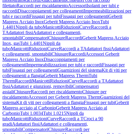
monostrato
Raccordi
Allacciamenti
Collettori con raccordo
filettato
Raccordi per riscaldamento
Accessori
Isolanti per tubi e
raccordi
Disaccoppiamenti per collegamenti
Impermeabilizzazioni per
tubi e raccordi
Fissaggi per tubi
Fissaggi per collegamenti
Geberit
Mapress Acciaio Inox
Geberit Mapress Acciaio Inox
Tubi
1.4401
Nippli da tubo
Manicotti
Riduzioni
Curve
Raccordi a
T
Adattatori fissi
Adattatori e collegamenti,
smontabili
Compensatori
Chiusure
Raccordi
Geberit Mapress Acciaio
Inox, gas
Tubi 1.4401
Nippli da
tubo
Manicotti
Riduzioni
Curve
Raccordi a T
Adattatori fissi
Adattatori
e collegamenti, smontabili
Chiusure
Raccordi
Accessori Geberit
Mapress Acciaio Inox
Disaccoppiamenti per
collegamenti
Impermeabilizzazioni per tubi e raccordi
Fissaggi per
tubi
Fissaggi per collegamenti
Guarnizioni del sistema
Kit di viti per
collegamenti a flangia
Geberit Mapress Therm
Tubi
Therm
Raccordi
Manicotti
Riduzioni
Curve
Raccordi a T
Adattatori
fissi
Adattatori e giunzioni, removibili
Compensatori
assiali
Chiusure
Raccordi per riscaldamento
Chiusure per
riscaldamento
Accessori per Geberit Mapress Therm
Guarnizioni del
sistema
Kit di viti per collegamenti a flangia
Fissaggi per tubi
Geberit
Mapress acciaio al Carbonio
Geberit Mapress Acciaio al
Carbonio
Tubi 1.0034
Tubi 1.0215
Nippli da
tubo
Manicotti
Riduzioni
Curve
Raccordi a T
Croci a 90
gradi
Adattatori fissi
Adattatori e collegamenti,
smontabili
Compensatori
Chiusure
Raccordi per