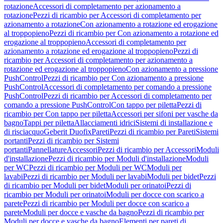
rotazione
Accessori di completamento per azionamento a
rotazione
Pezzi di ricambio per Accessori di completamento per
azionamento a rotazione
Con azionamento a rotazione ed erogazione
al troppopieno
Pezzi di ricambio per Con azionamento a rotazione ed
erogazione al troppopieno
Accessori di completamento per
azionamento a rotazione ed erogazione al troppopieno
Pezzi di
ricambio per Accessori di completamento per azionamento a
rotazione ed erogazione al troppopieno
Con azionamento a pressione
PushControl
Pezzi di ricambio per Con azionamento a pressione
PushControl
Accessori di completamento per comando a pressione
PushControl
Pezzi di ricambio per Accessori di completamento per
comando a pressione PushControl
Con tappo per piletta
Pezzi di
ricambio per Con tappo per piletta
Accessori per sifoni per vasche da
bagno
Tappi per piletta
Allacciamenti idrici
Sistemi di installazione e
di risciacquo
Geberit Duofix
Pareti
Pezzi di ricambio per Pareti
Sistemi
portanti
Pezzi di ricambio per Sistemi
portanti
Pannellature
Accessori
Pezzi di ricambio per Accessori
Moduli
d'installazione
Pezzi di ricambio per Moduli d'installazione
Moduli
per WC
Pezzi di ricambio per Moduli per WC
Moduli per
lavabi
Pezzi di ricambio per Moduli per lavabi
Moduli per bidet
Pezzi
di ricambio per Moduli per bidet
Moduli per orinatoi
Pezzi di
ricambio per Moduli per orinatoi
Moduli per docce con scarico a
parete
Pezzi di ricambio per Moduli per docce con scarico a
parete
Moduli per docce e vasche da bagno
Pezzi di ricambio per
Moduli per docce e vasche da bagno
Elementi per pareti di