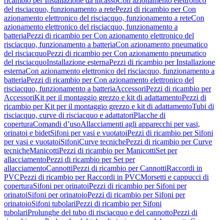
ricambio per Installazione da incasso
Con azionamento elettronico
del risciacquo, funzionamento a rete
Pezzi di ricambio per Con
azionamento elettronico del risciacquo, funzionamento a rete
Con
azionamento elettronico del risciacquo, funzionamento a
batteria
Pezzi di ricambio per Con azionamento elettronico del
risciacquo, funzionamento a batteria
Con azionamento pneumatico
del risciacquo
Pezzi di ricambio per Con azionamento pneumatico
del risciacquo
Installazione esterna
Pezzi di ricambio per Installazione
esterna
Con azionamento elettronico del risciacquo, funzionamento a
batteria
Pezzi di ricambio per Con azionamento elettronico del
risciacquo, funzionamento a batteria
Accessori
Pezzi di ricambio per
Accessori
Kit per il montaggio grezzo e kit di adattamento
Pezzi di
ricambio per Kit per il montaggio grezzo e kit di adattamento
Tubi di
risciacquo, curve di risciacquo e adattatori
Placche di
copertura
Comandi d’uso
Allacciamenti agli apparecchi per vasi,
orinatoi e bidet
Sifoni per vasi e vuotatoi
Pezzi di ricambio per Sifoni
per vasi e vuotatoi
Sifoni
Curve tecniche
Pezzi di ricambio per Curve
tecniche
Manicotti
Pezzi di ricambio per Manicotti
Set per
allacciamento
Pezzi di ricambio per Set per
allacciamento
Cannotti
Pezzi di ricambio per Cannotti
Raccordi in
PVC
Pezzi di ricambio per Raccordi in PVC
Morsetti e cappucci di
copertura
Sifoni per orinatoi
Pezzi di ricambio per Sifoni per
orinatoi
Sifoni per orinatoio
Pezzi di ricambio per Sifoni per
orinatoio
Sifoni tubolari
Pezzi di ricambio per Sifoni
tubolari
Prolunghe del tubo di risciacquo e del cannotto
Pezzi di