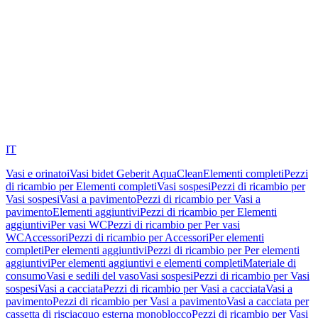
IT
Vasi e orinatoi
Vasi bidet Geberit AquaClean
Elementi completi
Pezzi
di ricambio per Elementi completi
Vasi sospesi
Pezzi di ricambio per
Vasi sospesi
Vasi a pavimento
Pezzi di ricambio per Vasi a
pavimento
Elementi aggiuntivi
Pezzi di ricambio per Elementi
aggiuntivi
Per vasi WC
Pezzi di ricambio per Per vasi
WC
Accessori
Pezzi di ricambio per Accessori
Per elementi
completi
Per elementi aggiuntivi
Pezzi di ricambio per Per elementi
aggiuntivi
Per elementi aggiuntivi e elementi completi
Materiale di
consumo
Vasi e sedili del vaso
Vasi sospesi
Pezzi di ricambio per Vasi
sospesi
Vasi a cacciata
Pezzi di ricambio per Vasi a cacciata
Vasi a
pavimento
Pezzi di ricambio per Vasi a pavimento
Vasi a cacciata per
cassetta di risciacquo esterna monoblocco
Pezzi di ricambio per Vasi