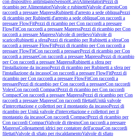
con dispositivo antiristagno
Sensori
Cavi
Alimentatori
Pezzi di
ricambio per Alimentatori
Valvole e rubinetti
Valvole d'arresto
Con
raccordi a pressare Mapress
Rubinetti d'arresto a sede obliqua
Pezzi
di ricambio per Rubinetti d'arresto a sede obliqua
Con raccordi a
pressare FlowFit
Pezzi di ricambio per Con raccordi a pressare
FlowFit
Con raccordi a pressare Mapress
Pezzi di ricambio per Con
raccordi a pressare Mapress
Valvole di prelievo
Valvole di
scarico
Rubinetti a sfera
Pezzi di ricambio per Rubinetti a sfera
Con
raccordi a pressare FlowFit
Pezzi di ricambio per Con raccordi a
pressare FlowFit
Con raccordi a pressare
Pezzi di ricambio per Con
raccordi a pressare
Con raccordi a pressare Mapress
Pezzi di ricambio
per Con raccordi a pressare Mapress
Rubinetti a sfera per
l'installazione da incasso
Pezzi di ricambio per Rubinetti a sfera per
l'installazione da incasso
Con raccordi a pressare FlowFit
Pezzi di
ricambio per Con raccordi a pressare FlowFit
Con raccordi a
pressare
Pezzi di ricambio per Con raccordi a pressare
Con raccordi
Volex
Con raccordi Compact
Pezzi di ricambio per Con raccordi
Compact
Con raccordi a pressare Mapress
Pezzi di ricambio per Con
raccordi a pressare Mapress
Con raccordi filettati
Unità valvole
d'intercettazione e collettori per il montaggio da incasso
Pezzi di
ricambio per Unità valvole d'intercettazione e collettori per il
montaggio da incasso
Con raccordi Compact
Pezzi di ricambio per
Con raccordi Compact
Valvole di ritegno
Con raccordi a pressare
Mapress
Collegamenti idrici per contatore dell'acqua
Con raccordi
filettati
Valvole di sfiato per riscaldamento
Valvole di sfiato