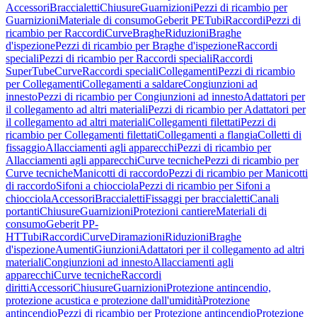
Accessori
Braccialetti
Chiusure
Guarnizioni
Pezzi di ricambio per
Guarnizioni
Materiale di consumo
Geberit PE
Tubi
Raccordi
Pezzi di
ricambio per Raccordi
Curve
Braghe
Riduzioni
Braghe
d'ispezione
Pezzi di ricambio per Braghe d'ispezione
Raccordi
speciali
Pezzi di ricambio per Raccordi speciali
Raccordi
SuperTube
Curve
Raccordi speciali
Collegamenti
Pezzi di ricambio
per Collegamenti
Collegamenti a saldare
Congiunzioni ad
innesto
Pezzi di ricambio per Congiunzioni ad innesto
Adattatori per
il collegamento ad altri materiali
Pezzi di ricambio per Adattatori per
il collegamento ad altri materiali
Collegamenti filettati
Pezzi di
ricambio per Collegamenti filettati
Collegamenti a flangia
Colletti di
fissaggio
Allacciamenti agli apparecchi
Pezzi di ricambio per
Allacciamenti agli apparecchi
Curve tecniche
Pezzi di ricambio per
Curve tecniche
Manicotti di raccordo
Pezzi di ricambio per Manicotti
di raccordo
Sifoni a chiocciola
Pezzi di ricambio per Sifoni a
chiocciola
Accessori
Braccialetti
Fissaggi per braccialetti
Canali
portanti
Chiusure
Guarnizioni
Protezioni cantiere
Materiali di
consumo
Geberit PP-
HT
Tubi
Raccordi
Curve
Diramazioni
Riduzioni
Braghe
d'ispezione
Aumenti
Giunzioni
Adattatori per il collegamento ad altri
materiali
Congiunzioni ad innesto
Allacciamenti agli
apparecchi
Curve tecniche
Raccordi
diritti
Accessori
Chiusure
Guarnizioni
Protezione antincendio,
protezione acustica e protezione dall'umidità
Protezione
antincendio
Pezzi di ricambio per Protezione antincendio
Protezione