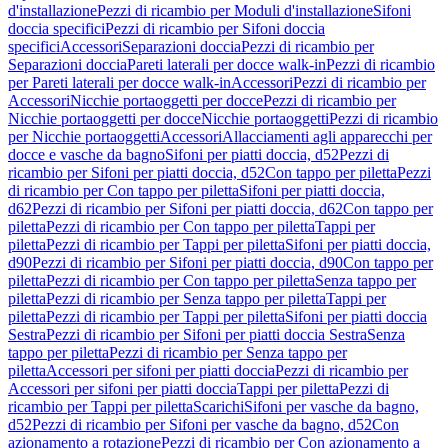
d'installazione
Pezzi di ricambio per Moduli d'installazione
Sifoni
doccia specifici
Pezzi di ricambio per Sifoni doccia
specifici
Accessori
Separazioni doccia
Pezzi di ricambio per
Separazioni doccia
Pareti laterali per docce walk-in
Pezzi di ricambio
per Pareti laterali per docce walk-in
Accessori
Pezzi di ricambio per
Accessori
Nicchie portaoggetti per docce
Pezzi di ricambio per
Nicchie portaoggetti per docce
Nicchie portaoggetti
Pezzi di ricambio
per Nicchie portaoggetti
Accessori
Allacciamenti agli apparecchi per
docce e vasche da bagno
Sifoni per piatti doccia, d52
Pezzi di
ricambio per Sifoni per piatti doccia, d52
Con tappo per piletta
Pezzi
di ricambio per Con tappo per piletta
Sifoni per piatti doccia,
d62
Pezzi di ricambio per Sifoni per piatti doccia, d62
Con tappo per
piletta
Pezzi di ricambio per Con tappo per piletta
Tappi per
piletta
Pezzi di ricambio per Tappi per piletta
Sifoni per piatti doccia,
d90
Pezzi di ricambio per Sifoni per piatti doccia, d90
Con tappo per
piletta
Pezzi di ricambio per Con tappo per piletta
Senza tappo per
piletta
Pezzi di ricambio per Senza tappo per piletta
Tappi per
piletta
Pezzi di ricambio per Tappi per piletta
Sifoni per piatti doccia
Sestra
Pezzi di ricambio per Sifoni per piatti doccia Sestra
Senza
tappo per piletta
Pezzi di ricambio per Senza tappo per
piletta
Accessori per sifoni per piatti doccia
Pezzi di ricambio per
Accessori per sifoni per piatti doccia
Tappi per piletta
Pezzi di
ricambio per Tappi per piletta
Scarichi
Sifoni per vasche da bagno,
d52
Pezzi di ricambio per Sifoni per vasche da bagno, d52
Con
azionamento a rotazione
Pezzi di ricambio per Con azionamento a