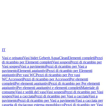
IT
Vasi e orinatoi
Vasi bidet Geberit AquaClean
Elementi completi
Pezzi
di ricambio per Elementi completi
Vasi sospesi
Pezzi di ricambio per
Vasi sospesi
Vasi a pavimento
Pezzi di ricambio per Vasi a
pavimento
Elementi aggiuntivi
Pezzi di ricambio per Elementi
aggiuntivi
Per vasi WC
Pezzi di ricambio per Per vasi
WC
Accessori
Pezzi di ricambio per Accessori
Per elementi
completi
Per elementi aggiuntivi
Pezzi di ricambio per Per elementi
aggiuntivi
Per elementi aggiuntivi e elementi completi
Materiale di
consumo
Vasi e sedili del vaso
Vasi sospesi
Pezzi di ricambio per Vasi
sospesi
Vasi a cacciata
Pezzi di ricambio per Vasi a cacciata
Vasi a
pavimento
Pezzi di ricambio per Vasi a pavimento
Vasi a cacciata per
cassetta di risciacquo esterna monoblocco
Pezzi di ricambio per Vasi