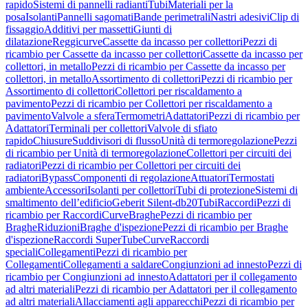
rapido
Sistemi di pannelli radianti
Tubi
Materiali per la
posa
Isolanti
Pannelli sagomati
Bande perimetrali
Nastri adesivi
Clip di
fissaggio
Additivi per massetti
Giunti di
dilatazione
Reggicurve
Cassette da incasso per collettori
Pezzi di
ricambio per Cassette da incasso per collettori
Cassette da incasso per
collettori, in metallo
Pezzi di ricambio per Cassette da incasso per
collettori, in metallo
Assortimento di collettori
Pezzi di ricambio per
Assortimento di collettori
Collettori per riscaldamento a
pavimento
Pezzi di ricambio per Collettori per riscaldamento a
pavimento
Valvole a sfera
Termometri
Adattatori
Pezzi di ricambio per
Adattatori
Terminali per collettori
Valvole di sfiato
rapido
Chiusure
Suddivisori di flusso
Unità di termoregolazione
Pezzi
di ricambio per Unità di termoregolazione
Collettori per circuiti dei
radiatori
Pezzi di ricambio per Collettori per circuiti dei
radiatori
Bypass
Componenti di regolazione
Attuatori
Termostati
ambiente
Accessori
Isolanti per collettori
Tubi di protezione
Sistemi di
smaltimento dell’edificio
Geberit Silent-db20
Tubi
Raccordi
Pezzi di
ricambio per Raccordi
Curve
Braghe
Pezzi di ricambio per
Braghe
Riduzioni
Braghe d'ispezione
Pezzi di ricambio per Braghe
d'ispezione
Raccordi SuperTube
Curve
Raccordi
speciali
Collegamenti
Pezzi di ricambio per
Collegamenti
Collegamenti a saldare
Congiunzioni ad innesto
Pezzi di
ricambio per Congiunzioni ad innesto
Adattatori per il collegamento
ad altri materiali
Pezzi di ricambio per Adattatori per il collegamento
ad altri materiali
Allacciamenti agli apparecchi
Pezzi di ricambio per