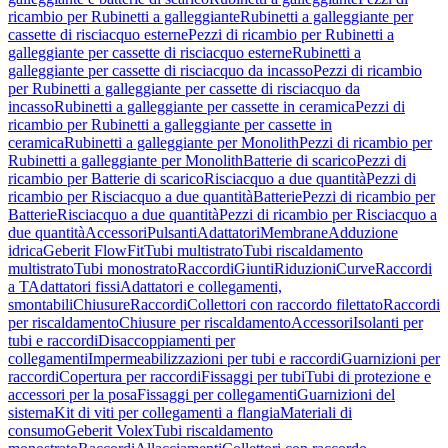
ricambio per Rubinetti a galleggiante
Rubinetti a galleggiante per
cassette di risciacquo esterne
Pezzi di ricambio per Rubinetti a
galleggiante per cassette di risciacquo esterne
Rubinetti a
galleggiante per cassette di risciacquo da incasso
Pezzi di ricambio
per Rubinetti a galleggiante per cassette di risciacquo da
incasso
Rubinetti a galleggiante per cassette in ceramica
Pezzi di
ricambio per Rubinetti a galleggiante per cassette in
ceramica
Rubinetti a galleggiante per Monolith
Pezzi di ricambio per
Rubinetti a galleggiante per Monolith
Batterie di scarico
Pezzi di
ricambio per Batterie di scarico
Risciacquo a due quantità
Pezzi di
ricambio per Risciacquo a due quantità
Batterie
Pezzi di ricambio per
Batterie
Risciacquo a due quantità
Pezzi di ricambio per Risciacquo a
due quantità
Accessori
Pulsanti
Adattatori
Membrane
Adduzione
idrica
Geberit FlowFit
Tubi multistrato
Tubi riscaldamento
multistrato
Tubi monostrato
Raccordi
Giunti
Riduzioni
Curve
Raccordi
a T
Adattatori fissi
Adattatori e collegamenti,
smontabili
Chiusure
Raccordi
Collettori con raccordo filettato
Raccordi
per riscaldamento
Chiusure per riscaldamento
Accessori
Isolanti per
tubi e raccordi
Disaccoppiamenti per
collegamenti
Impermeabilizzazioni per tubi e raccordi
Guarnizioni per
raccordi
Copertura per raccordi
Fissaggi per tubi
Tubi di protezione e
accessori per la posa
Fissaggi per collegamenti
Guarnizioni del
sistema
Kit di viti per collegamenti a flangia
Materiali di
consumo
Geberit Volex
Tubi riscaldamento