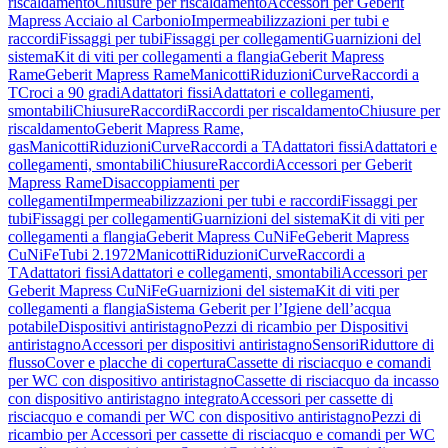
riscaldamento
Chiusure per riscaldamento
Accessori per Geberit
Mapress Acciaio al Carbonio
Impermeabilizzazioni per tubi e
raccordi
Fissaggi per tubi
Fissaggi per collegamenti
Guarnizioni del
sistema
Kit di viti per collegamenti a flangia
Geberit Mapress
Rame
Geberit Mapress Rame
Manicotti
Riduzioni
Curve
Raccordi a
T
Croci a 90 gradi
Adattatori fissi
Adattatori e collegamenti,
smontabili
Chiusure
Raccordi
Raccordi per riscaldamento
Chiusure per
riscaldamento
Geberit Mapress Rame,
gas
Manicotti
Riduzioni
Curve
Raccordi a T
Adattatori fissi
Adattatori e
collegamenti, smontabili
Chiusure
Raccordi
Accessori per Geberit
Mapress Rame
Disaccoppiamenti per
collegamenti
Impermeabilizzazioni per tubi e raccordi
Fissaggi per
tubi
Fissaggi per collegamenti
Guarnizioni del sistema
Kit di viti per
collegamenti a flangia
Geberit Mapress CuNiFe
Geberit Mapress
CuNiFe
Tubi 2.1972
Manicotti
Riduzioni
Curve
Raccordi a
T
Adattatori fissi
Adattatori e collegamenti, smontabili
Accessori per
Geberit Mapress CuNiFe
Guarnizioni del sistema
Kit di viti per
collegamenti a flangia
Sistema Geberit per l’Igiene dell’acqua
potabile
Dispositivi antiristagno
Pezzi di ricambio per Dispositivi
antiristagno
Accessori per dispositivi antiristagno
Sensori
Riduttore di
flusso
Cover e placche di copertura
Cassette di risciacquo e comandi
per WC con dispositivo antiristagno
Cassette di risciacquo da incasso
con dispositivo antiristagno integrato
Accessori per cassette di
risciacquo e comandi per WC con dispositivo antiristagno
Pezzi di
ricambio per Accessori per cassette di risciacquo e comandi per WC