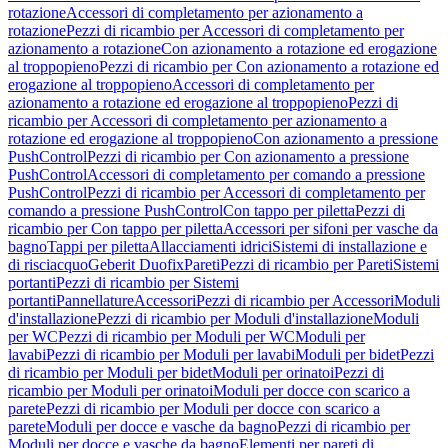
rotazione
Accessori di completamento per azionamento a
rotazione
Pezzi di ricambio per Accessori di completamento per
azionamento a rotazione
Con azionamento a rotazione ed erogazione
al troppopieno
Pezzi di ricambio per Con azionamento a rotazione ed
erogazione al troppopieno
Accessori di completamento per
azionamento a rotazione ed erogazione al troppopieno
Pezzi di
ricambio per Accessori di completamento per azionamento a
rotazione ed erogazione al troppopieno
Con azionamento a pressione
PushControl
Pezzi di ricambio per Con azionamento a pressione
PushControl
Accessori di completamento per comando a pressione
PushControl
Pezzi di ricambio per Accessori di completamento per
comando a pressione PushControl
Con tappo per piletta
Pezzi di
ricambio per Con tappo per piletta
Accessori per sifoni per vasche da
bagno
Tappi per piletta
Allacciamenti idrici
Sistemi di installazione e
di risciacquo
Geberit Duofix
Pareti
Pezzi di ricambio per Pareti
Sistemi
portanti
Pezzi di ricambio per Sistemi
portanti
Pannellature
Accessori
Pezzi di ricambio per Accessori
Moduli
d'installazione
Pezzi di ricambio per Moduli d'installazione
Moduli
per WC
Pezzi di ricambio per Moduli per WC
Moduli per
lavabi
Pezzi di ricambio per Moduli per lavabi
Moduli per bidet
Pezzi
di ricambio per Moduli per bidet
Moduli per orinatoi
Pezzi di
ricambio per Moduli per orinatoi
Moduli per docce con scarico a
parete
Pezzi di ricambio per Moduli per docce con scarico a
parete
Moduli per docce e vasche da bagno
Pezzi di ricambio per
Moduli per docce e vasche da bagno
Elementi per pareti di