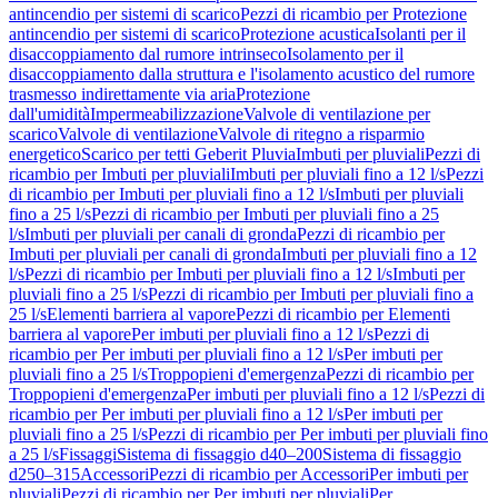
antincendio per sistemi di scarico
Pezzi di ricambio per Protezione
antincendio per sistemi di scarico
Protezione acustica
Isolanti per il
disaccoppiamento dal rumore intrinseco
Isolamento per il
disaccoppiamento dalla struttura e l'isolamento acustico del rumore
trasmesso indirettamente via aria
Protezione
dall'umidità
Impermeabilizzazione
Valvole di ventilazione per
scarico
Valvole di ventilazione
Valvole di ritegno a risparmio
energetico
Scarico per tetti Geberit Pluvia
Imbuti per pluviali
Pezzi di
ricambio per Imbuti per pluviali
Imbuti per pluviali fino a 12 l/s
Pezzi
di ricambio per Imbuti per pluviali fino a 12 l/s
Imbuti per pluviali
fino a 25 l/s
Pezzi di ricambio per Imbuti per pluviali fino a 25
l/s
Imbuti per pluviali per canali di gronda
Pezzi di ricambio per
Imbuti per pluviali per canali di gronda
Imbuti per pluviali fino a 12
l/s
Pezzi di ricambio per Imbuti per pluviali fino a 12 l/s
Imbuti per
pluviali fino a 25 l/s
Pezzi di ricambio per Imbuti per pluviali fino a
25 l/s
Elementi barriera al vapore
Pezzi di ricambio per Elementi
barriera al vapore
Per imbuti per pluviali fino a 12 l/s
Pezzi di
ricambio per Per imbuti per pluviali fino a 12 l/s
Per imbuti per
pluviali fino a 25 l/s
Troppopieni d'emergenza
Pezzi di ricambio per
Troppopieni d'emergenza
Per imbuti per pluviali fino a 12 l/s
Pezzi di
ricambio per Per imbuti per pluviali fino a 12 l/s
Per imbuti per
pluviali fino a 25 l/s
Pezzi di ricambio per Per imbuti per pluviali fino
a 25 l/s
Fissaggi
Sistema di fissaggio d40–200
Sistema di fissaggio
d250–315
Accessori
Pezzi di ricambio per Accessori
Per imbuti per
pluviali
Pezzi di ricambio per Per imbuti per pluviali
Per