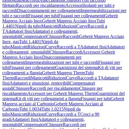
monostrato
Raccordi
Allacciamenti
Collettori con raccordo
filettato
Raccordi per riscaldamento
Accessori
Isolanti per tubi e
raccordi
Disaccoppiamenti per collegamenti
Impermeabilizzazioni per
tubi e raccordi
Fissaggi per tubi
Fissaggi per collegamenti
Geberit
Mapress Acciaio Inox
Geberit Mapress Acciaio Inox
Tubi
1.4401
Nippli da tubo
Manicotti
Riduzioni
Curve
Raccordi a
T
Adattatori fissi
Adattatori e collegamenti,
smontabili
Compensatori
Chiusure
Raccordi
Geberit Mapress Acciaio
Inox, gas
Tubi 1.4401
Nippli da
tubo
Manicotti
Riduzioni
Curve
Raccordi a T
Adattatori fissi
Adattatori
e collegamenti, smontabili
Chiusure
Raccordi
Accessori Geberit
Mapress Acciaio Inox
Disaccoppiamenti per
collegamenti
Impermeabilizzazioni per tubi e raccordi
Fissaggi per
tubi
Fissaggi per collegamenti
Guarnizioni del sistema
Kit di viti per
collegamenti a flangia
Geberit Mapress Therm
Tubi
Therm
Raccordi
Manicotti
Riduzioni
Curve
Raccordi a T
Adattatori
fissi
Adattatori e giunzioni, removibili
Compensatori
assiali
Chiusure
Raccordi per riscaldamento
Chiusure per
riscaldamento
Accessori per Geberit Mapress Therm
Guarnizioni del
sistema
Kit di viti per collegamenti a flangia
Fissaggi per tubi
Geberit
Mapress acciaio al Carbonio
Geberit Mapress Acciaio al
Carbonio
Tubi 1.0034
Tubi 1.0215
Nippli da
tubo
Manicotti
Riduzioni
Curve
Raccordi a T
Croci a 90
gradi
Adattatori fissi
Adattatori e collegamenti,
smontabili
Compensatori
Chiusure
Raccordi per