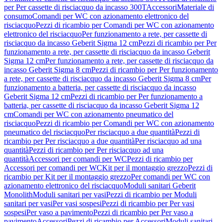
per Per cassette di risciacquo da incasso 300T
Accessori
Materiale di
consumo
Comandi per WC con azionamento elettronico del
risciacquo
Pezzi di ricambio per Comandi per WC con azionamento
elettronico del risciacquo
Per funzionamento a rete, per cassette di
risciacquo da incasso Geberit Sigma 12 cm
Pezzi di ricambio per Per
funzionamento a rete, per cassette di risciacquo da incasso Geberit
Sigma 12 cm
Per funzionamento a rete, per cassette di risciacquo da
incasso Geberit Sigma 8 cm
Pezzi di ricambio per Per funzionamento
a rete, per cassette di risciacquo da incasso Geberit Sigma 8 cm
Per
funzionamento a batteria, per cassette di risciacquo da incasso
Geberit Sigma 12 cm
Pezzi di ricambio per Per funzionamento a
batteria, per cassette di risciacquo da incasso Geberit Sigma 12
cm
Comandi per WC con azionamento pneumatico del
risciacquo
Pezzi di ricambio per Comandi per WC con azionamento
pneumatico del risciacquo
Per risciacquo a due quantità
Pezzi di
ricambio per Per risciacquo a due quantità
Per risciacquo ad una
quantità
Pezzi di ricambio per Per risciacquo ad una
quantità
Accessori per comandi per WC
Pezzi di ricambio per
Accessori per comandi per WC
Kit per il montaggio grezzo
Pezzi di
ricambio per Kit per il montaggio grezzo
Per comandi per WC con
azionamento elettronico del risciacquo
Moduli sanitari Geberit
Monolith
Moduli sanitari per vasi
Pezzi di ricambio per Moduli
sanitari per vasi
Per vasi sospesi
Pezzi di ricambio per Per vasi
sospesi
Per vaso a pavimento
Pezzi di ricambio per Per vaso a
pavimento
Accessori
Pezzi di ricambio per Accessori
Moduli sanitari