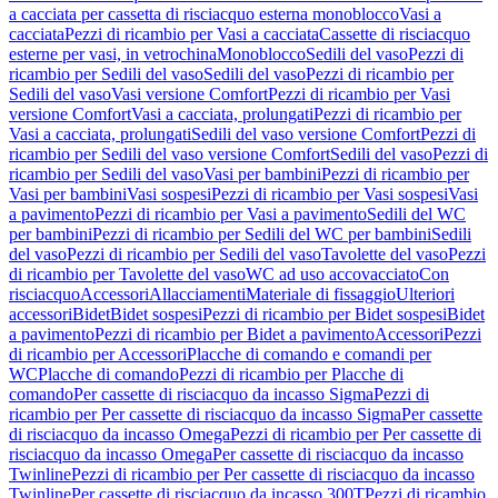
a cacciata per cassetta di risciacquo esterna monoblocco
Vasi a
cacciata
Pezzi di ricambio per Vasi a cacciata
Cassette di risciacquo
esterne per vasi, in vetrochina
Monoblocco
Sedili del vaso
Pezzi di
ricambio per Sedili del vaso
Sedili del vaso
Pezzi di ricambio per
Sedili del vaso
Vasi versione Comfort
Pezzi di ricambio per Vasi
versione Comfort
Vasi a cacciata, prolungati
Pezzi di ricambio per
Vasi a cacciata, prolungati
Sedili del vaso versione Comfort
Pezzi di
ricambio per Sedili del vaso versione Comfort
Sedili del vaso
Pezzi di
ricambio per Sedili del vaso
Vasi per bambini
Pezzi di ricambio per
Vasi per bambini
Vasi sospesi
Pezzi di ricambio per Vasi sospesi
Vasi
a pavimento
Pezzi di ricambio per Vasi a pavimento
Sedili del WC
per bambini
Pezzi di ricambio per Sedili del WC per bambini
Sedili
del vaso
Pezzi di ricambio per Sedili del vaso
Tavolette del vaso
Pezzi
di ricambio per Tavolette del vaso
WC ad uso accovacciato
Con
risciacquo
Accessori
Allacciamenti
Materiale di fissaggio
Ulteriori
accessori
Bidet
Bidet sospesi
Pezzi di ricambio per Bidet sospesi
Bidet
a pavimento
Pezzi di ricambio per Bidet a pavimento
Accessori
Pezzi
di ricambio per Accessori
Placche di comando e comandi per
WC
Placche di comando
Pezzi di ricambio per Placche di
comando
Per cassette di risciacquo da incasso Sigma
Pezzi di
ricambio per Per cassette di risciacquo da incasso Sigma
Per cassette
di risciacquo da incasso Omega
Pezzi di ricambio per Per cassette di
risciacquo da incasso Omega
Per cassette di risciacquo da incasso
Twinline
Pezzi di ricambio per Per cassette di risciacquo da incasso
Twinline
Per cassette di risciacquo da incasso 300T
Pezzi di ricambio