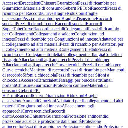
Accessori
Braccialetti
Chiusure
Guarnizioni
Pezzi di ricambio per
Guarnizioni
Materiale di consumo
Geberit PE
Tubi
Raccordi
Pezzi di
ricambio per Raccordi
Curve
Braghe
Riduzioni
Braghe
d'ispezione
Pezzi di ricambio per Braghe d'ispezione
Raccordi
speciali
Pezzi di ricambio per Raccordi speciali
Raccordi
SuperTube
Curve
Raccordi speciali
Collegamenti
Pezzi di ricambio
per Collegamenti
Collegamenti a saldare
Congiunzioni ad
innesto
Pezzi di ricambio per Congiunzioni ad innesto
Adattatori per
il collegamento ad altri materiali
Pezzi di ricambio per Adattatori per
il collegamento ad altri materiali
Collegamenti filettati
Pezzi di
ricambio per Collegamenti filettati
Collegamenti a flangia
Colletti di
fissaggio
Allacciamenti agli apparecchi
Pezzi di ricambio per
Allacciamenti agli apparecchi
Curve tecniche
Pezzi di ricambio per
Curve tecniche
Manicotti di raccordo
Pezzi di ricambio per Manicotti
di raccordo
Sifoni a chiocciola
Pezzi di ricambio per Sifoni a
chiocciola
Accessori
Braccialetti
Fissaggi per braccialetti
Canali
portanti
Chiusure
Guarnizioni
Protezioni cantiere
Materiali di
consumo
Geberit PP-
HT
Tubi
Raccordi
Curve
Diramazioni
Riduzioni
Braghe
d'ispezione
Aumenti
Giunzioni
Adattatori per il collegamento ad altri
materiali
Congiunzioni ad innesto
Allacciamenti agli
apparecchi
Curve tecniche
Raccordi
diritti
Accessori
Chiusure
Guarnizioni
Protezione antincendio,
protezione acustica e protezione dall'umidità
Protezione
antincendio
Pezzi di ricambio per Protezione antincendio
Protezione