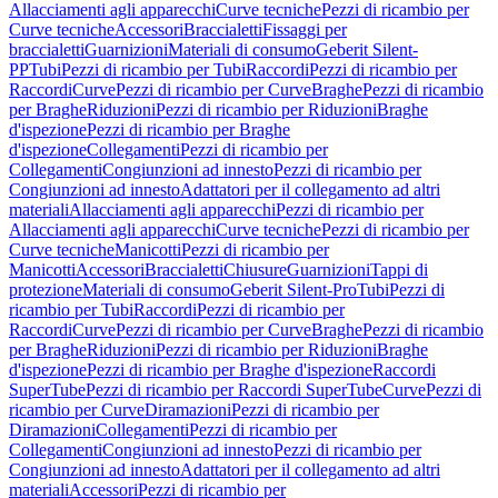
Allacciamenti agli apparecchi
Curve tecniche
Pezzi di ricambio per
Curve tecniche
Accessori
Braccialetti
Fissaggi per
braccialetti
Guarnizioni
Materiali di consumo
Geberit Silent-
PP
Tubi
Pezzi di ricambio per Tubi
Raccordi
Pezzi di ricambio per
Raccordi
Curve
Pezzi di ricambio per Curve
Braghe
Pezzi di ricambio
per Braghe
Riduzioni
Pezzi di ricambio per Riduzioni
Braghe
d'ispezione
Pezzi di ricambio per Braghe
d'ispezione
Collegamenti
Pezzi di ricambio per
Collegamenti
Congiunzioni ad innesto
Pezzi di ricambio per
Congiunzioni ad innesto
Adattatori per il collegamento ad altri
materiali
Allacciamenti agli apparecchi
Pezzi di ricambio per
Allacciamenti agli apparecchi
Curve tecniche
Pezzi di ricambio per
Curve tecniche
Manicotti
Pezzi di ricambio per
Manicotti
Accessori
Braccialetti
Chiusure
Guarnizioni
Tappi di
protezione
Materiali di consumo
Geberit Silent-Pro
Tubi
Pezzi di
ricambio per Tubi
Raccordi
Pezzi di ricambio per
Raccordi
Curve
Pezzi di ricambio per Curve
Braghe
Pezzi di ricambio
per Braghe
Riduzioni
Pezzi di ricambio per Riduzioni
Braghe
d'ispezione
Pezzi di ricambio per Braghe d'ispezione
Raccordi
SuperTube
Pezzi di ricambio per Raccordi SuperTube
Curve
Pezzi di
ricambio per Curve
Diramazioni
Pezzi di ricambio per
Diramazioni
Collegamenti
Pezzi di ricambio per
Collegamenti
Congiunzioni ad innesto
Pezzi di ricambio per
Congiunzioni ad innesto
Adattatori per il collegamento ad altri
materiali
Accessori
Pezzi di ricambio per