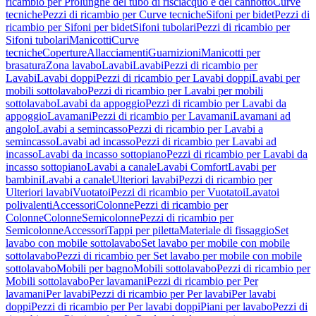
ricambio per Prolunghe del tubo di risciacquo e del cannotto
Curve
tecniche
Pezzi di ricambio per Curve tecniche
Sifoni per bidet
Pezzi di
ricambio per Sifoni per bidet
Sifoni tubolari
Pezzi di ricambio per
Sifoni tubolari
Manicotti
Curve
tecniche
Coperture
Allacciamenti
Guarnizioni
Manicotti per
brasatura
Zona lavabo
Lavabi
Lavabi
Pezzi di ricambio per
Lavabi
Lavabi doppi
Pezzi di ricambio per Lavabi doppi
Lavabi per
mobili sottolavabo
Pezzi di ricambio per Lavabi per mobili
sottolavabo
Lavabi da appoggio
Pezzi di ricambio per Lavabi da
appoggio
Lavamani
Pezzi di ricambio per Lavamani
Lavamani ad
angolo
Lavabi a semincasso
Pezzi di ricambio per Lavabi a
semincasso
Lavabi ad incasso
Pezzi di ricambio per Lavabi ad
incasso
Lavabi da incasso sottopiano
Pezzi di ricambio per Lavabi da
incasso sottopiano
Lavabi a canale
Lavabi Comfort
Lavabi per
bambini
Lavabi a canale
Ulteriori lavabi
Pezzi di ricambio per
Ulteriori lavabi
Vuotatoi
Pezzi di ricambio per Vuotatoi
Lavatoi
polivalenti
Accessori
Colonne
Pezzi di ricambio per
Colonne
Colonne
Semicolonne
Pezzi di ricambio per
Semicolonne
Accessori
Tappi per piletta
Materiale di fissaggio
Set
lavabo con mobile sottolavabo
Set lavabo per mobile con mobile
sottolavabo
Pezzi di ricambio per Set lavabo per mobile con mobile
sottolavabo
Mobili per bagno
Mobili sottolavabo
Pezzi di ricambio per
Mobili sottolavabo
Per lavamani
Pezzi di ricambio per Per
lavamani
Per lavabi
Pezzi di ricambio per Per lavabi
Per lavabi
doppi
Pezzi di ricambio per Per lavabi doppi
Piani per lavabo
Pezzi di