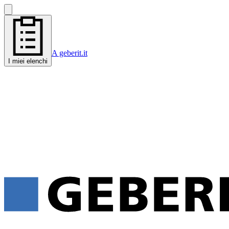
A geberit.it
I miei elenchi