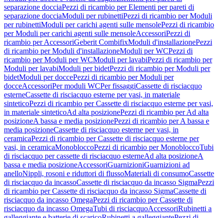
separazione doccia
Pezzi di ricambio per Elementi per pareti di
separazione doccia
Moduli per rubinetti
Pezzi di ricambio per Moduli
per rubinetti
Moduli per carichi agenti sulle mensole
Pezzi di ricambio
per Moduli per carichi agenti sulle mensole
Accessori
Pezzi di
ricambio per Accessori
Geberit Combifix
Moduli d'installazione
Pezzi
di ricambio per Moduli d'installazione
Moduli per WC
Pezzi di
ricambio per Moduli per WC
Moduli per lavabi
Pezzi di ricambio per
Moduli per lavabi
Moduli per bidet
Pezzi di ricambio per Moduli per
bidet
Moduli per docce
Pezzi di ricambio per Moduli per
docce
Accessori
Per moduli WC
Per fissaggi
Cassette di risciacquo
esterne
Cassette di risciacquo esterne per vasi, in materiale
sintetico
Pezzi di ricambio per Cassette di risciacquo esterne per vasi,
in materiale sintetico
Ad alta posizione
Pezzi di ricambio per Ad alta
posizione
A bassa e media posizione
Pezzi di ricambio per A bassa e
media posizione
Cassette di risciacquo esterne per vasi, in
ceramica
Pezzi di ricambio per Cassette di risciacquo esterne per
vasi, in ceramica
Monoblocco
Pezzi di ricambio per Monoblocco
Tubi
di risciacquo per cassette di risciacquo esterne
Ad alta posizione
A
bassa e media posizione
Accessori
Guarnizioni
Guarnizioni ad
anello
Nippli, rosoni e riduttori di flusso
Materiali di consumo
Cassette
di risciacquo da incasso
Cassette di risciacquo da incasso Sigma
Pezzi
di ricambio per Cassette di risciacquo da incasso Sigma
Cassette di
risciacquo da incasso Omega
Pezzi di ricambio per Cassette di
risciacquo da incasso Omega
Tubi di risciacquo
Accessori
Rubinetti a
galleggiante e batterie di scarico
Rubinetti a galleggiante
Pezzi di