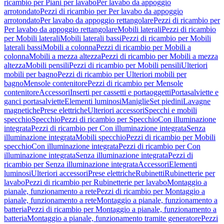
ricambio per Piani per lavabo
Per lavabo da appoggio
arrotondato
Pezzi di ricambio per Per lavabo da appoggio
arrotondato
Per lavabo da appoggio rettangolare
Pezzi di ricambio per
Per lavabo da appoggio rettangolare
Mobili laterali
Pezzi di ricambio
per Mobili laterali
Mobili laterali bassi
Pezzi di ricambio per Mobili
laterali bassi
Mobili a colonna
Pezzi di ricambio per Mobili a
colonna
Mobili a mezza altezza
Pezzi di ricambio per Mobili a mezza
altezza
Mobili pensili
Pezzi di ricambio per Mobili pensili
Ulteriori
mobili per bagno
Pezzi di ricambio per Ulteriori mobili per
bagno
Mensole contenitore
Pezzi di ricambio per Mensole
contenitore
Accessori
Inserti per cassetti e portaoggetti
Portasalviette e
ganci portasalviette
Elementi luminosi
Maniglie
Set piedini
Lavagne
magnetiche
Prese elettriche
Ulteriori accessori
Specchi e mobili
specchio
Specchio
Pezzi di ricambio per Specchio
Con illuminazione
integrata
Pezzi di ricambio per Con illuminazione integrata
Senza
illuminazione integrata
Mobili specchio
Pezzi di ricambio per Mobili
specchio
Con illuminazione integrata
Pezzi di ricambio per Con
illuminazione integrata
Senza illuminazione integrata
Pezzi di
ricambio per Senza illuminazione integrata
Accessori
Elementi
luminosi
Ulteriori accessori
Prese elettriche
Rubinetti
Rubinetterie per
lavabo
Pezzi di ricambio per Rubinetterie per lavabo
Montaggio a
pianale, funzionamento a rete
Pezzi di ricambio per Montaggio a
pianale, funzionamento a rete
Montaggio a pianale, funzionamento a
batteria
Pezzi di ricambio per Montaggio a pianale, funzionamento a
batteria
Montaggio a pianale, funzionamento tramite generatore
Pezzi