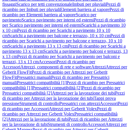
fissaggi
Scarico per tetti convenzionale
Imbuti per pluviali
Pezzi di
ricambio per Imbuti per pluviali
Elementi barriera al vapore
Pezzi di
ricambio per Elementi barriera al vapore
Scarico per
pavimento
Scarico pavimento per interni ed esterni
Pezzi di ricambio
per Scarico pavimento per interni ed esterni
Scarichi a pavimento 10
x 10 cm
Pezzi di ricambio per Scarichi a pavimento 10 x 10
cm
Scarichi a pavimento per balcone e terrazzo, 10 x 10 cm
Pezzi di
ricambio per Scarichi a pavimento per balcone e terrazzo, 10 x 10
cm
Scarichi a pavimento 13 x 13 cm
Pezzi di ricambio per Scarichi a
pavimento 13 x 13 cm
Scarichi a pavimento per balconi e terrazzi, 13
x 13 cm
Pezzi di ricambio per Scarichi a pavimento per balconi e
terrazzi, 13 x 13 cm
Accessori
Pezzi di ricambio per
Accessori
Attrezzi, componenti di rete e software
Attrezzi
Attrezzi per
Geberit FlowFit
Pezzi di ricambio per Attrezzi per Geberit
FlowFit
Pressatrici manuali
Pezzi di ricambio per Pressatrici
manuali
Pressatrici compatibilità [1]
Pezzi di ricambio per Pressatrici
compatibilità [1]
Pressatrici compatibilità [2]
Pezzi di ricambio per
Pressatrici compatibilità [2]
Attrezzi per la lavorazione dei tubi
Pezzi
di ricambio per Attrezzi per la lavorazione dei tubi
Tappi prova
pressione
Strumenti di controllo
Pressatrici con attrezzi
Accessori
Pezzi
di ricambio per Accessori
Attrezzi per Geberit Volex
Pezzi di
ricambio per Attrezzi per Geberit Volex
Pressatrici compatibilità
[2]
Attrezzi per la lavorazione di tubi
Pezzi di ricambio per Attrezzi
per la lavorazione di tubi
Strumenti di controllo
Accessori
Attrezzi per
Geberit Mapress
Pezzi di ricambio per Attrezzi per Geberit