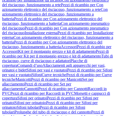
ricambio per Installazione da incasso
Con azionamento elettronico
del risciacquo, funzionamento a rete
Pezzi di ricambio per Con
azionamento elettronico del risciacquo, funzionamento a rete
Con
azionamento elettronico del risciacquo, funzionamento a
batteria
Pezzi di ricambio per Con azionamento elettronico del
risciacquo, funzionamento a batteria
Con azionamento pneumatico
del risciacquo
Pezzi di ricambio per Con azionamento pneumatico
del risciacquo
Installazione esterna
Pezzi di ricambio per Installazione
esterna
Con azionamento elettronico del risciacquo, funzionamento a
batteria
Pezzi di ricambio per Con azionamento elettronico del
risciacquo, funzionamento a batteria
Accessori
Pezzi di ricambio per
Accessori
Kit per il montaggio grezzo e kit di adattamento
Pezzi di
ricambio per Kit per il montaggio grezzo e kit di adattamento
Tubi di
risciacquo, curve di risciacquo e adattatori
Placche di
copertura
Comandi d’uso
Allacciamenti agli apparecchi per vasi,
orinatoi e bidet
Sifoni per vasi e vuotatoi
Pezzi di ricambio per Sifoni
per vasi e vuotatoi
Sifoni
Curve tecniche
Pezzi di ricambio per Curve
tecniche
Manicotti
Pezzi di ricambio per Manicotti
Set per
allacciamento
Pezzi di ricambio per Set per
allacciamento
Cannotti
Pezzi di ricambio per Cannotti
Raccordi in
PVC
Pezzi di ricambio per Raccordi in PVC
Morsetti e cappucci di
copertura
Sifoni per orinatoi
Pezzi di ricambio per Sifoni per
orinatoi
Sifoni per orinatoio
Pezzi di ricambio per Sifoni per
orinatoio
Sifoni tubolari
Pezzi di ricambio per Sifoni
tubolari
Prolunghe del tubo di risciacquo e del cannotto
Pezzi di