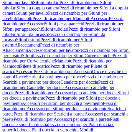
Sifoni per lavelli
Sifoni tubolari
Pezzi di ricambio per Sifoni
tubolari
Sifoni a doppia camera
Pezzi di ricambio per Sifoni a doppia
camera
Giunti per lavello
Pezzi di ricambio per Giunti per
lavello
Manicotti
Pezzi di ricambio per Manicotti
Accessori
Pezzi di
ricambio per Accessori
Sifoni per apparecchi
Pezzi di ricambio per
Sifoni per apparecchi
Sifoni tubolari
Pezzi di ricambio per Sifoni
tubolari
Sifoni da incasso
Pezzi di ricambio per Sifoni da
incasso
Sifoni esterni
Pezzi di ricambio per Sifoni
esterni
Allacciamenti
Pezzi di ricambio per
Allacciamenti
Accessori
Sifoni per lavatoi
Pezzi di ricambio per Sifoni
per lavatoi
Sifoni
Pezzi di ricambio per Sifoni
Curve tecniche
Pezzi di
ricambio per Curve tecniche
Manicotti
Pezzi di ricambio per
Manicotti
Pilette di scarico
Pezzi di ricambio per Pilette di
scarico
Accessori
Pezzi di ricambio per Accessori
Docce e vasche da
bagno
Docce
Scarichi a pavimento per docce
Pezzi di ricambio per
Scarichi a pavimento per docce
Canalette per doccia
Pezzi di
ricambio per Canalette per doccia
Accessori per canalette per
doccia
Pezzi di ricambio per Accessori per canalette per doccia
Sifoni
per doccia a pavimento
Pezzi di ricambio per Sifoni per doccia a
pavimento
Accessori per sifoni per doccia a pavimento
Pezzi di
ricambio per Accessori per sifoni per doccia a pavimento
Scarichi a
parete
Pezzi di ricambio per Scarichi a parete
Accessori per scarichi a
parete
Pezzi di ricambio per Accessori per scarichi a parete
Piatti
doccia e superfici doccia
Pezzi di ricambio per Piatti doccia e
superfici doccia
Piatti doccia in vetrochina
Moduli