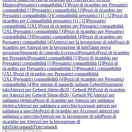
Mapress
Pressatrici compatibilità [1]
Pezzi di ricambio per Pressatrici
compatibilità [1]
Pressatrici compatibilità [2]
Pezzi di ricambio per
Pressatrici compatibilità [2]
Compatibilità pressatrici [1] / [2]
Pezzi di
ricambio per Compatibilità pressatrici [1] / [2]
Pressatrici
compatibilità [2XL]
Pezzi di ricambio per Pressatrici compatibilità
[2XL]
Pressatrici compatibilità [3]
Pezzi di ricambio per Pressatrici
compatibilità [3]
Pressatrici compatibilità [4]
Pezzi di ricambio per
Pressatrici compatibilità [4]
Attrezzi per la lavorazione di tubi
Pezzi di
ricambio per Attrezzi per la lavorazione di tubi
Tappi prova
pressione
Strumenti di controllo
Accessori
Pressatrici
Pezzi di ricambio
per Pressatrici
Pressatrici compatibilità [1]
Pezzi di ricambio per
Pressatrici compatibilità [1]
Pressatrici compatibilità [2]
Pezzi di
ricambio per Pressatrici compatibilità [2]
Pressatrici compatibilità
[2XL]
Pezzi di ricambio per Pressatrici compatibilità
[2XL]
Pressatrici compatibilità [4]
Pezzi di ricambio per Pressatrici
compatibilità [4]
Per sistemi di pannelli radianti Geberit
Srotolatori
tubi
Attrezzi per Geberit Silent-db20 / Geberit PE
Pezzi di ricambio
per Attrezzi per Geberit Silent-db20 / Geberit PE
Attrezzi per
saldatura elettrica
Pezzi di ricambio per Attrezzi per saldatura
elettrica
Attrezzi per saldatura a specchio
Accessori attrezzi per
saldatura a specchio
Pezzi di ricambio per Accessori attrezzi per
saldatura a specchio
Attrezzi per la lavorazione di tubi
Pezzi di
ricambio per Attrezzi per la lavorazione di
tubi
Telecomandi
Telecomandi