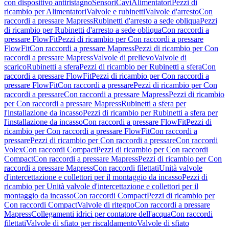
con dispositivo antiristagno
Sensori
Cavi
Alimentatori
Pezzi di
ricambio per Alimentatori
Valvole e rubinetti
Valvole d'arresto
Con
raccordi a pressare Mapress
Rubinetti d'arresto a sede obliqua
Pezzi
di ricambio per Rubinetti d'arresto a sede obliqua
Con raccordi a
pressare FlowFit
Pezzi di ricambio per Con raccordi a pressare
FlowFit
Con raccordi a pressare Mapress
Pezzi di ricambio per Con
raccordi a pressare Mapress
Valvole di prelievo
Valvole di
scarico
Rubinetti a sfera
Pezzi di ricambio per Rubinetti a sfera
Con
raccordi a pressare FlowFit
Pezzi di ricambio per Con raccordi a
pressare FlowFit
Con raccordi a pressare
Pezzi di ricambio per Con
raccordi a pressare
Con raccordi a pressare Mapress
Pezzi di ricambio
per Con raccordi a pressare Mapress
Rubinetti a sfera per
l'installazione da incasso
Pezzi di ricambio per Rubinetti a sfera per
l'installazione da incasso
Con raccordi a pressare FlowFit
Pezzi di
ricambio per Con raccordi a pressare FlowFit
Con raccordi a
pressare
Pezzi di ricambio per Con raccordi a pressare
Con raccordi
Volex
Con raccordi Compact
Pezzi di ricambio per Con raccordi
Compact
Con raccordi a pressare Mapress
Pezzi di ricambio per Con
raccordi a pressare Mapress
Con raccordi filettati
Unità valvole
d'intercettazione e collettori per il montaggio da incasso
Pezzi di
ricambio per Unità valvole d'intercettazione e collettori per il
montaggio da incasso
Con raccordi Compact
Pezzi di ricambio per
Con raccordi Compact
Valvole di ritegno
Con raccordi a pressare
Mapress
Collegamenti idrici per contatore dell'acqua
Con raccordi
filettati
Valvole di sfiato per riscaldamento
Valvole di sfiato