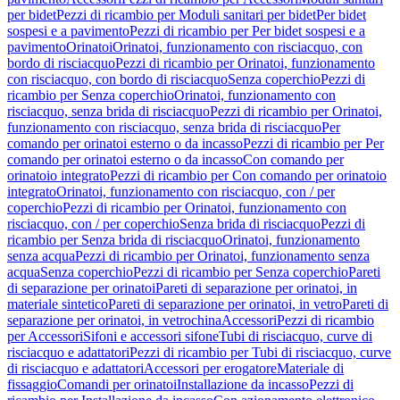
per bidet
Pezzi di ricambio per Moduli sanitari per bidet
Per bidet
sospesi e a pavimento
Pezzi di ricambio per Per bidet sospesi e a
pavimento
Orinatoi
Orinatoi, funzionamento con risciacquo, con
bordo di risciacquo
Pezzi di ricambio per Orinatoi, funzionamento
con risciacquo, con bordo di risciacquo
Senza coperchio
Pezzi di
ricambio per Senza coperchio
Orinatoi, funzionamento con
risciacquo, senza brida di risciacquo
Pezzi di ricambio per Orinatoi,
funzionamento con risciacquo, senza brida di risciacquo
Per
comando per orinatoi esterno o da incasso
Pezzi di ricambio per Per
comando per orinatoi esterno o da incasso
Con comando per
orinatoio integrato
Pezzi di ricambio per Con comando per orinatoio
integrato
Orinatoi, funzionamento con risciacquo, con / per
coperchio
Pezzi di ricambio per Orinatoi, funzionamento con
risciacquo, con / per coperchio
Senza brida di risciacquo
Pezzi di
ricambio per Senza brida di risciacquo
Orinatoi, funzionamento
senza acqua
Pezzi di ricambio per Orinatoi, funzionamento senza
acqua
Senza coperchio
Pezzi di ricambio per Senza coperchio
Pareti
di separazione per orinatoi
Pareti di separazione per orinatoi, in
materiale sintetico
Pareti di separazione per orinatoi, in vetro
Pareti di
separazione per orinatoi, in vetrochina
Accessori
Pezzi di ricambio
per Accessori
Sifoni e accessori sifone
Tubi di risciacquo, curve di
risciacquo e adattatori
Pezzi di ricambio per Tubi di risciacquo, curve
di risciacquo e adattatori
Accessori per erogatore
Materiale di
fissaggio
Comandi per orinatoi
Installazione da incasso
Pezzi di