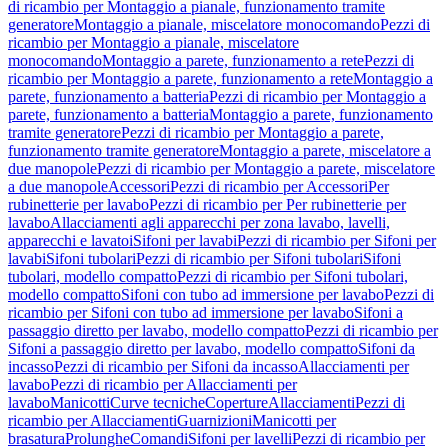
di ricambio per Montaggio a pianale, funzionamento tramite
generatore
Montaggio a pianale, miscelatore monocomando
Pezzi di
ricambio per Montaggio a pianale, miscelatore
monocomando
Montaggio a parete, funzionamento a rete
Pezzi di
ricambio per Montaggio a parete, funzionamento a rete
Montaggio a
parete, funzionamento a batteria
Pezzi di ricambio per Montaggio a
parete, funzionamento a batteria
Montaggio a parete, funzionamento
tramite generatore
Pezzi di ricambio per Montaggio a parete,
funzionamento tramite generatore
Montaggio a parete, miscelatore a
due manopole
Pezzi di ricambio per Montaggio a parete, miscelatore
a due manopole
Accessori
Pezzi di ricambio per Accessori
Per
rubinetterie per lavabo
Pezzi di ricambio per Per rubinetterie per
lavabo
Allacciamenti agli apparecchi per zona lavabo, lavelli,
apparecchi e lavatoi
Sifoni per lavabi
Pezzi di ricambio per Sifoni per
lavabi
Sifoni tubolari
Pezzi di ricambio per Sifoni tubolari
Sifoni
tubolari, modello compatto
Pezzi di ricambio per Sifoni tubolari,
modello compatto
Sifoni con tubo ad immersione per lavabo
Pezzi di
ricambio per Sifoni con tubo ad immersione per lavabo
Sifoni a
passaggio diretto per lavabo, modello compatto
Pezzi di ricambio per
Sifoni a passaggio diretto per lavabo, modello compatto
Sifoni da
incasso
Pezzi di ricambio per Sifoni da incasso
Allacciamenti per
lavabo
Pezzi di ricambio per Allacciamenti per
lavabo
Manicotti
Curve tecniche
Coperture
Allacciamenti
Pezzi di
ricambio per Allacciamenti
Guarnizioni
Manicotti per
brasatura
Prolunghe
Comandi
Sifoni per lavelli
Pezzi di ricambio per