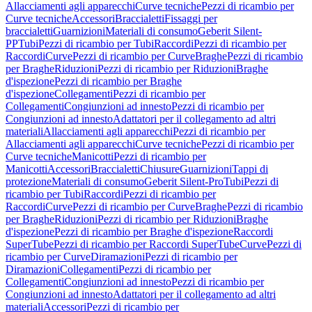
Allacciamenti agli apparecchi
Curve tecniche
Pezzi di ricambio per
Curve tecniche
Accessori
Braccialetti
Fissaggi per
braccialetti
Guarnizioni
Materiali di consumo
Geberit Silent-
PP
Tubi
Pezzi di ricambio per Tubi
Raccordi
Pezzi di ricambio per
Raccordi
Curve
Pezzi di ricambio per Curve
Braghe
Pezzi di ricambio
per Braghe
Riduzioni
Pezzi di ricambio per Riduzioni
Braghe
d'ispezione
Pezzi di ricambio per Braghe
d'ispezione
Collegamenti
Pezzi di ricambio per
Collegamenti
Congiunzioni ad innesto
Pezzi di ricambio per
Congiunzioni ad innesto
Adattatori per il collegamento ad altri
materiali
Allacciamenti agli apparecchi
Pezzi di ricambio per
Allacciamenti agli apparecchi
Curve tecniche
Pezzi di ricambio per
Curve tecniche
Manicotti
Pezzi di ricambio per
Manicotti
Accessori
Braccialetti
Chiusure
Guarnizioni
Tappi di
protezione
Materiali di consumo
Geberit Silent-Pro
Tubi
Pezzi di
ricambio per Tubi
Raccordi
Pezzi di ricambio per
Raccordi
Curve
Pezzi di ricambio per Curve
Braghe
Pezzi di ricambio
per Braghe
Riduzioni
Pezzi di ricambio per Riduzioni
Braghe
d'ispezione
Pezzi di ricambio per Braghe d'ispezione
Raccordi
SuperTube
Pezzi di ricambio per Raccordi SuperTube
Curve
Pezzi di
ricambio per Curve
Diramazioni
Pezzi di ricambio per
Diramazioni
Collegamenti
Pezzi di ricambio per
Collegamenti
Congiunzioni ad innesto
Pezzi di ricambio per
Congiunzioni ad innesto
Adattatori per il collegamento ad altri
materiali
Accessori
Pezzi di ricambio per