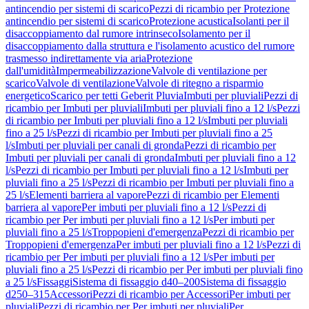
antincendio per sistemi di scarico
Pezzi di ricambio per Protezione
antincendio per sistemi di scarico
Protezione acustica
Isolanti per il
disaccoppiamento dal rumore intrinseco
Isolamento per il
disaccoppiamento dalla struttura e l'isolamento acustico del rumore
trasmesso indirettamente via aria
Protezione
dall'umidità
Impermeabilizzazione
Valvole di ventilazione per
scarico
Valvole di ventilazione
Valvole di ritegno a risparmio
energetico
Scarico per tetti Geberit Pluvia
Imbuti per pluviali
Pezzi di
ricambio per Imbuti per pluviali
Imbuti per pluviali fino a 12 l/s
Pezzi
di ricambio per Imbuti per pluviali fino a 12 l/s
Imbuti per pluviali
fino a 25 l/s
Pezzi di ricambio per Imbuti per pluviali fino a 25
l/s
Imbuti per pluviali per canali di gronda
Pezzi di ricambio per
Imbuti per pluviali per canali di gronda
Imbuti per pluviali fino a 12
l/s
Pezzi di ricambio per Imbuti per pluviali fino a 12 l/s
Imbuti per
pluviali fino a 25 l/s
Pezzi di ricambio per Imbuti per pluviali fino a
25 l/s
Elementi barriera al vapore
Pezzi di ricambio per Elementi
barriera al vapore
Per imbuti per pluviali fino a 12 l/s
Pezzi di
ricambio per Per imbuti per pluviali fino a 12 l/s
Per imbuti per
pluviali fino a 25 l/s
Troppopieni d'emergenza
Pezzi di ricambio per
Troppopieni d'emergenza
Per imbuti per pluviali fino a 12 l/s
Pezzi di
ricambio per Per imbuti per pluviali fino a 12 l/s
Per imbuti per
pluviali fino a 25 l/s
Pezzi di ricambio per Per imbuti per pluviali fino
a 25 l/s
Fissaggi
Sistema di fissaggio d40–200
Sistema di fissaggio
d250–315
Accessori
Pezzi di ricambio per Accessori
Per imbuti per
pluviali
Pezzi di ricambio per Per imbuti per pluviali
Per