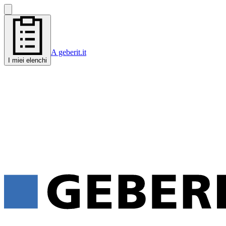
A geberit.it
I miei elenchi