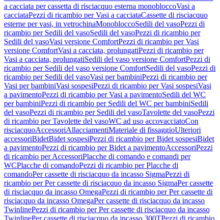
a cacciata per cassetta di risciacquo esterna monoblocco
Vasi a
cacciata
Pezzi di ricambio per Vasi a cacciata
Cassette di risciacquo
esterne per vasi, in vetrochina
Monoblocco
Sedili del vaso
Pezzi di
ricambio per Sedili del vaso
Sedili del vaso
Pezzi di ricambio per
Sedili del vaso
Vasi versione Comfort
Pezzi di ricambio per Vasi
versione Comfort
Vasi a cacciata, prolungati
Pezzi di ricambio per
Vasi a cacciata, prolungati
Sedili del vaso versione Comfort
Pezzi di
ricambio per Sedili del vaso versione Comfort
Sedili del vaso
Pezzi di
ricambio per Sedili del vaso
Vasi per bambini
Pezzi di ricambio per
Vasi per bambini
Vasi sospesi
Pezzi di ricambio per Vasi sospesi
Vasi
a pavimento
Pezzi di ricambio per Vasi a pavimento
Sedili del WC
per bambini
Pezzi di ricambio per Sedili del WC per bambini
Sedili
del vaso
Pezzi di ricambio per Sedili del vaso
Tavolette del vaso
Pezzi
di ricambio per Tavolette del vaso
WC ad uso accovacciato
Con
risciacquo
Accessori
Allacciamenti
Materiale di fissaggio
Ulteriori
accessori
Bidet
Bidet sospesi
Pezzi di ricambio per Bidet sospesi
Bidet
a pavimento
Pezzi di ricambio per Bidet a pavimento
Accessori
Pezzi
di ricambio per Accessori
Placche di comando e comandi per
WC
Placche di comando
Pezzi di ricambio per Placche di
comando
Per cassette di risciacquo da incasso Sigma
Pezzi di
ricambio per Per cassette di risciacquo da incasso Sigma
Per cassette
di risciacquo da incasso Omega
Pezzi di ricambio per Per cassette di
risciacquo da incasso Omega
Per cassette di risciacquo da incasso
Twinline
Pezzi di ricambio per Per cassette di risciacquo da incasso
Twinline
Per cassette di risciacquo da incasso 300T
Pezzi di ricambio