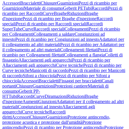
Accessori
Braccialetti
Chiusure
Guarnizioni
Pezzi di ricambio per
Guarnizioni
Materiale di consumo
Geberit PE
Tubi
Raccordi
Pezzi di
ricambio per Raccordi
Curve
Braghe
Riduzioni
Braghe
d'ispezione
Pezzi di ricambio per Braghe d'ispezione
Raccordi
speciali
Pezzi di ricambio per Raccordi speciali
Raccordi
SuperTube
Curve
Raccordi speciali
Collegamenti
Pezzi di ricambio
per Collegamenti
Collegamenti a saldare
Congiunzioni ad
innesto
Pezzi di ricambio per Congiunzioni ad innesto
Adattatori per
il collegamento ad altri materiali
Pezzi di ricambio per Adattatori per
il collegamento ad altri materiali
Collegamenti filettati
Pezzi di
ricambio per Collegamenti filettati
Collegamenti a flangia
Colletti di
fissaggio
Allacciamenti agli apparecchi
Pezzi di ricambio per
Allacciamenti agli apparecchi
Curve tecniche
Pezzi di ricambio per
Curve tecniche
Manicotti di raccordo
Pezzi di ricambio per Manicotti
di raccordo
Sifoni a chiocciola
Pezzi di ricambio per Sifoni a
chiocciola
Accessori
Braccialetti
Fissaggi per braccialetti
Canali
portanti
Chiusure
Guarnizioni
Protezioni cantiere
Materiali di
consumo
Geberit PP-
HT
Tubi
Raccordi
Curve
Diramazioni
Riduzioni
Braghe
d'ispezione
Aumenti
Giunzioni
Adattatori per il collegamento ad altri
materiali
Congiunzioni ad innesto
Allacciamenti agli
apparecchi
Curve tecniche
Raccordi
diritti
Accessori
Chiusure
Guarnizioni
Protezione antincendio,
protezione acustica e protezione dall'umidità
Protezione
antincendio
Pezzi di ricambio per Protezione antincendio
Protezione