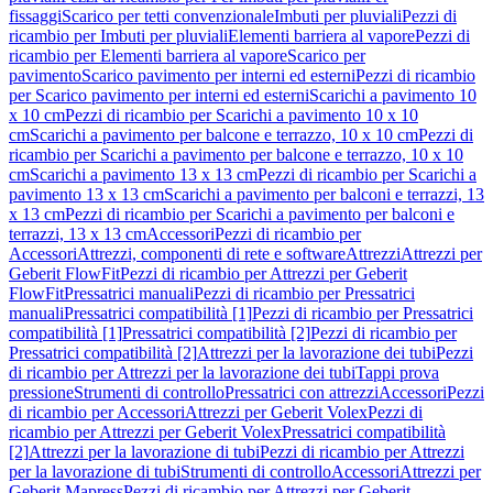
fissaggi
Scarico per tetti convenzionale
Imbuti per pluviali
Pezzi di
ricambio per Imbuti per pluviali
Elementi barriera al vapore
Pezzi di
ricambio per Elementi barriera al vapore
Scarico per
pavimento
Scarico pavimento per interni ed esterni
Pezzi di ricambio
per Scarico pavimento per interni ed esterni
Scarichi a pavimento 10
x 10 cm
Pezzi di ricambio per Scarichi a pavimento 10 x 10
cm
Scarichi a pavimento per balcone e terrazzo, 10 x 10 cm
Pezzi di
ricambio per Scarichi a pavimento per balcone e terrazzo, 10 x 10
cm
Scarichi a pavimento 13 x 13 cm
Pezzi di ricambio per Scarichi a
pavimento 13 x 13 cm
Scarichi a pavimento per balconi e terrazzi, 13
x 13 cm
Pezzi di ricambio per Scarichi a pavimento per balconi e
terrazzi, 13 x 13 cm
Accessori
Pezzi di ricambio per
Accessori
Attrezzi, componenti di rete e software
Attrezzi
Attrezzi per
Geberit FlowFit
Pezzi di ricambio per Attrezzi per Geberit
FlowFit
Pressatrici manuali
Pezzi di ricambio per Pressatrici
manuali
Pressatrici compatibilità [1]
Pezzi di ricambio per Pressatrici
compatibilità [1]
Pressatrici compatibilità [2]
Pezzi di ricambio per
Pressatrici compatibilità [2]
Attrezzi per la lavorazione dei tubi
Pezzi
di ricambio per Attrezzi per la lavorazione dei tubi
Tappi prova
pressione
Strumenti di controllo
Pressatrici con attrezzi
Accessori
Pezzi
di ricambio per Accessori
Attrezzi per Geberit Volex
Pezzi di
ricambio per Attrezzi per Geberit Volex
Pressatrici compatibilità
[2]
Attrezzi per la lavorazione di tubi
Pezzi di ricambio per Attrezzi
per la lavorazione di tubi
Strumenti di controllo
Accessori
Attrezzi per
Geberit Mapress
Pezzi di ricambio per Attrezzi per Geberit