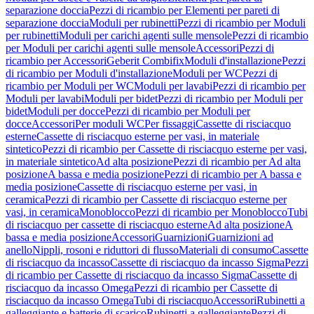
separazione doccia
Pezzi di ricambio per Elementi per pareti di
separazione doccia
Moduli per rubinetti
Pezzi di ricambio per Moduli
per rubinetti
Moduli per carichi agenti sulle mensole
Pezzi di ricambio
per Moduli per carichi agenti sulle mensole
Accessori
Pezzi di
ricambio per Accessori
Geberit Combifix
Moduli d'installazione
Pezzi
di ricambio per Moduli d'installazione
Moduli per WC
Pezzi di
ricambio per Moduli per WC
Moduli per lavabi
Pezzi di ricambio per
Moduli per lavabi
Moduli per bidet
Pezzi di ricambio per Moduli per
bidet
Moduli per docce
Pezzi di ricambio per Moduli per
docce
Accessori
Per moduli WC
Per fissaggi
Cassette di risciacquo
esterne
Cassette di risciacquo esterne per vasi, in materiale
sintetico
Pezzi di ricambio per Cassette di risciacquo esterne per vasi,
in materiale sintetico
Ad alta posizione
Pezzi di ricambio per Ad alta
posizione
A bassa e media posizione
Pezzi di ricambio per A bassa e
media posizione
Cassette di risciacquo esterne per vasi, in
ceramica
Pezzi di ricambio per Cassette di risciacquo esterne per
vasi, in ceramica
Monoblocco
Pezzi di ricambio per Monoblocco
Tubi
di risciacquo per cassette di risciacquo esterne
Ad alta posizione
A
bassa e media posizione
Accessori
Guarnizioni
Guarnizioni ad
anello
Nippli, rosoni e riduttori di flusso
Materiali di consumo
Cassette
di risciacquo da incasso
Cassette di risciacquo da incasso Sigma
Pezzi
di ricambio per Cassette di risciacquo da incasso Sigma
Cassette di
risciacquo da incasso Omega
Pezzi di ricambio per Cassette di
risciacquo da incasso Omega
Tubi di risciacquo
Accessori
Rubinetti a
galleggiante e batterie di scarico
Rubinetti a galleggiante
Pezzi di