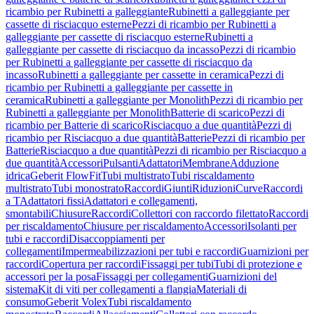
ricambio per Rubinetti a galleggiante
Rubinetti a galleggiante per
cassette di risciacquo esterne
Pezzi di ricambio per Rubinetti a
galleggiante per cassette di risciacquo esterne
Rubinetti a
galleggiante per cassette di risciacquo da incasso
Pezzi di ricambio
per Rubinetti a galleggiante per cassette di risciacquo da
incasso
Rubinetti a galleggiante per cassette in ceramica
Pezzi di
ricambio per Rubinetti a galleggiante per cassette in
ceramica
Rubinetti a galleggiante per Monolith
Pezzi di ricambio per
Rubinetti a galleggiante per Monolith
Batterie di scarico
Pezzi di
ricambio per Batterie di scarico
Risciacquo a due quantità
Pezzi di
ricambio per Risciacquo a due quantità
Batterie
Pezzi di ricambio per
Batterie
Risciacquo a due quantità
Pezzi di ricambio per Risciacquo a
due quantità
Accessori
Pulsanti
Adattatori
Membrane
Adduzione
idrica
Geberit FlowFit
Tubi multistrato
Tubi riscaldamento
multistrato
Tubi monostrato
Raccordi
Giunti
Riduzioni
Curve
Raccordi
a T
Adattatori fissi
Adattatori e collegamenti,
smontabili
Chiusure
Raccordi
Collettori con raccordo filettato
Raccordi
per riscaldamento
Chiusure per riscaldamento
Accessori
Isolanti per
tubi e raccordi
Disaccoppiamenti per
collegamenti
Impermeabilizzazioni per tubi e raccordi
Guarnizioni per
raccordi
Copertura per raccordi
Fissaggi per tubi
Tubi di protezione e
accessori per la posa
Fissaggi per collegamenti
Guarnizioni del
sistema
Kit di viti per collegamenti a flangia
Materiali di
consumo
Geberit Volex
Tubi riscaldamento