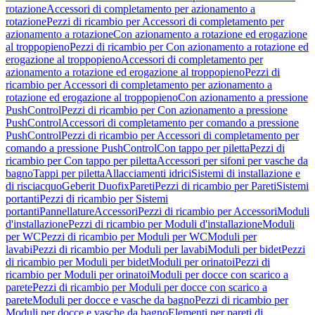
rotazione
Accessori di completamento per azionamento a
rotazione
Pezzi di ricambio per Accessori di completamento per
azionamento a rotazione
Con azionamento a rotazione ed erogazione
al troppopieno
Pezzi di ricambio per Con azionamento a rotazione ed
erogazione al troppopieno
Accessori di completamento per
azionamento a rotazione ed erogazione al troppopieno
Pezzi di
ricambio per Accessori di completamento per azionamento a
rotazione ed erogazione al troppopieno
Con azionamento a pressione
PushControl
Pezzi di ricambio per Con azionamento a pressione
PushControl
Accessori di completamento per comando a pressione
PushControl
Pezzi di ricambio per Accessori di completamento per
comando a pressione PushControl
Con tappo per piletta
Pezzi di
ricambio per Con tappo per piletta
Accessori per sifoni per vasche da
bagno
Tappi per piletta
Allacciamenti idrici
Sistemi di installazione e
di risciacquo
Geberit Duofix
Pareti
Pezzi di ricambio per Pareti
Sistemi
portanti
Pezzi di ricambio per Sistemi
portanti
Pannellature
Accessori
Pezzi di ricambio per Accessori
Moduli
d'installazione
Pezzi di ricambio per Moduli d'installazione
Moduli
per WC
Pezzi di ricambio per Moduli per WC
Moduli per
lavabi
Pezzi di ricambio per Moduli per lavabi
Moduli per bidet
Pezzi
di ricambio per Moduli per bidet
Moduli per orinatoi
Pezzi di
ricambio per Moduli per orinatoi
Moduli per docce con scarico a
parete
Pezzi di ricambio per Moduli per docce con scarico a
parete
Moduli per docce e vasche da bagno
Pezzi di ricambio per
Moduli per docce e vasche da bagno
Elementi per pareti di