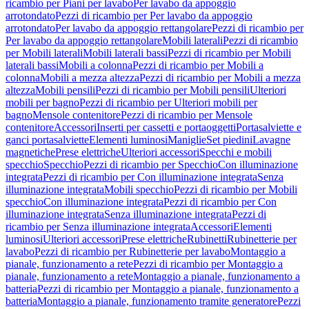
ricambio per Piani per lavabo
Per lavabo da appoggio
arrotondato
Pezzi di ricambio per Per lavabo da appoggio
arrotondato
Per lavabo da appoggio rettangolare
Pezzi di ricambio per
Per lavabo da appoggio rettangolare
Mobili laterali
Pezzi di ricambio
per Mobili laterali
Mobili laterali bassi
Pezzi di ricambio per Mobili
laterali bassi
Mobili a colonna
Pezzi di ricambio per Mobili a
colonna
Mobili a mezza altezza
Pezzi di ricambio per Mobili a mezza
altezza
Mobili pensili
Pezzi di ricambio per Mobili pensili
Ulteriori
mobili per bagno
Pezzi di ricambio per Ulteriori mobili per
bagno
Mensole contenitore
Pezzi di ricambio per Mensole
contenitore
Accessori
Inserti per cassetti e portaoggetti
Portasalviette e
ganci portasalviette
Elementi luminosi
Maniglie
Set piedini
Lavagne
magnetiche
Prese elettriche
Ulteriori accessori
Specchi e mobili
specchio
Specchio
Pezzi di ricambio per Specchio
Con illuminazione
integrata
Pezzi di ricambio per Con illuminazione integrata
Senza
illuminazione integrata
Mobili specchio
Pezzi di ricambio per Mobili
specchio
Con illuminazione integrata
Pezzi di ricambio per Con
illuminazione integrata
Senza illuminazione integrata
Pezzi di
ricambio per Senza illuminazione integrata
Accessori
Elementi
luminosi
Ulteriori accessori
Prese elettriche
Rubinetti
Rubinetterie per
lavabo
Pezzi di ricambio per Rubinetterie per lavabo
Montaggio a
pianale, funzionamento a rete
Pezzi di ricambio per Montaggio a
pianale, funzionamento a rete
Montaggio a pianale, funzionamento a
batteria
Pezzi di ricambio per Montaggio a pianale, funzionamento a
batteria
Montaggio a pianale, funzionamento tramite generatore
Pezzi