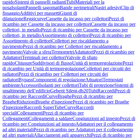
rapido
Sistemi di pannelli radianti
Tubi
Materiali per la
posa
Isolanti
Pannelli sagomati
Bande perimetrali
Nastri adesivi
Clip di
fissaggio
Additivi per massetti
Giunti di
dilatazione
Reggicurve
Cassette da incasso per collettori
Pezzi di
ricambio per Cassette da incasso per collettori
Cassette da incasso per
collettori, in metallo
Pezzi di ricambio per Cassette da incasso per
collettori, in metallo
Assortimento di collettori
Pezzi di ricambio per
Assortimento di collettori
Collettori per riscaldamento a
pavimento
Pezzi di ricambio per Collettori per riscaldamento a
pavimento
Valvole a sfera
Termometri
Adattatori
Pezzi di ricambio per
Adattatori
Terminali per collettori
Valvole di sfiato
rapido
Chiusure
Suddivisori di flusso
Unità di termoregolazione
Pezzi
di ricambio per Unità di termoregolazione
Collettori per circuiti dei
radiatori
Pezzi di ricambio per Collettori per circuiti dei
radiatori
Bypass
Componenti di regolazione
Attuatori
Termostati
ambiente
Accessori
Isolanti per collettori
Tubi di protezione
Sistemi di
smaltimento dell’edificio
Geberit Silent-db20
Tubi
Raccordi
Pezzi di
ricambio per Raccordi
Curve
Braghe
Pezzi di ricambio per
Braghe
Riduzioni
Braghe d'ispezione
Pezzi di ricambio per Braghe
d'ispezione
Raccordi SuperTube
Curve
Raccordi
speciali
Collegamenti
Pezzi di ricambio per
Collegamenti
Collegamenti a saldare
Congiunzioni ad innesto
Pezzi di
ricambio per Congiunzioni ad innesto
Adattatori per il collegamento
ad altri materiali
Pezzi di ricambio per Adattatori per il collegamento
ad altri materiali
Allacciamenti agli apparecchi
Pezzi di ricambio per