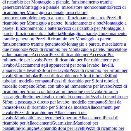
di ricambio per Montaggio a pianale, funzionamento tramite
generatore
Montaggio a pianale, miscelatore monocomando
Pezzi di
ricambio per Montaggio a pianale, miscelatore
monocomando
Montaggio a parete, funzionamento a rete
Pezzi di
ricambio per Montaggio a parete, funzionamento a rete
Montaggio a
parete, funzionamento a batteria
Pezzi di ricambio per Montaggio a
parete, funzionamento a batteria
Montaggio a parete, funzionamento
tramite generatore
Pezzi di ricambio per Montaggio a parete,
funzionamento tramite generatore
Montaggio a parete, miscelatore a
due manopole
Pezzi di ricambio per Montaggio a parete, miscelatore
a due manopole
Accessori
Pezzi di ricambio per Accessori
Per
rubinetterie per lavabo
Pezzi di ricambio per Per rubinetterie per
lavabo
Allacciamenti agli apparecchi per zona lavabo, lavelli,
apparecchi e lavatoi
Sifoni per lavabi
Pezzi di ricambio per Sifoni per
lavabi
Sifoni tubolari
Pezzi di ricambio per Sifoni tubolari
Sifoni
tubolari, modello compatto
Pezzi di ricambio per Sifoni tubolari,
modello compatto
Sifoni con tubo ad immersione per lavabo
Pezzi di
ricambio per Sifoni con tubo ad immersione per lavabo
Sifoni a
passaggio diretto per lavabo, modello compatto
Pezzi di ricambio per
Sifoni a passaggio diretto per lavabo, modello compatto
Sifoni da
incasso
Pezzi di ricambio per Sifoni da incasso
Allacciamenti per
lavabo
Pezzi di ricambio per Allacciamenti per
lavabo
Manicotti
Curve tecniche
Coperture
Allacciamenti
Pezzi di
ricambio per Allacciamenti
Guarnizioni
Manicotti per
brasatura
Prolunghe
Comandi
Sifoni per lavelli
Pezzi di ricambio per