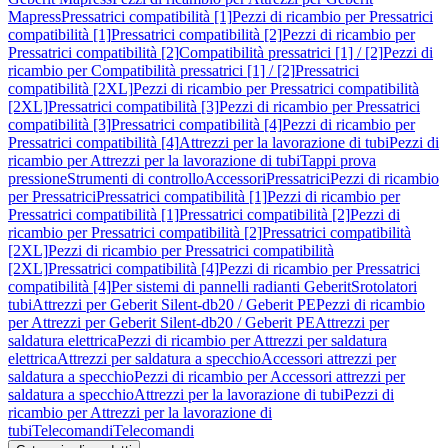
Mapress
Pressatrici compatibilità [1]
Pezzi di ricambio per Pressatrici
compatibilità [1]
Pressatrici compatibilità [2]
Pezzi di ricambio per
Pressatrici compatibilità [2]
Compatibilità pressatrici [1] / [2]
Pezzi di
ricambio per Compatibilità pressatrici [1] / [2]
Pressatrici
compatibilità [2XL]
Pezzi di ricambio per Pressatrici compatibilità
[2XL]
Pressatrici compatibilità [3]
Pezzi di ricambio per Pressatrici
compatibilità [3]
Pressatrici compatibilità [4]
Pezzi di ricambio per
Pressatrici compatibilità [4]
Attrezzi per la lavorazione di tubi
Pezzi di
ricambio per Attrezzi per la lavorazione di tubi
Tappi prova
pressione
Strumenti di controllo
Accessori
Pressatrici
Pezzi di ricambio
per Pressatrici
Pressatrici compatibilità [1]
Pezzi di ricambio per
Pressatrici compatibilità [1]
Pressatrici compatibilità [2]
Pezzi di
ricambio per Pressatrici compatibilità [2]
Pressatrici compatibilità
[2XL]
Pezzi di ricambio per Pressatrici compatibilità
[2XL]
Pressatrici compatibilità [4]
Pezzi di ricambio per Pressatrici
compatibilità [4]
Per sistemi di pannelli radianti Geberit
Srotolatori
tubi
Attrezzi per Geberit Silent-db20 / Geberit PE
Pezzi di ricambio
per Attrezzi per Geberit Silent-db20 / Geberit PE
Attrezzi per
saldatura elettrica
Pezzi di ricambio per Attrezzi per saldatura
elettrica
Attrezzi per saldatura a specchio
Accessori attrezzi per
saldatura a specchio
Pezzi di ricambio per Accessori attrezzi per
saldatura a specchio
Attrezzi per la lavorazione di tubi
Pezzi di
ricambio per Attrezzi per la lavorazione di
tubi
Telecomandi
Telecomandi