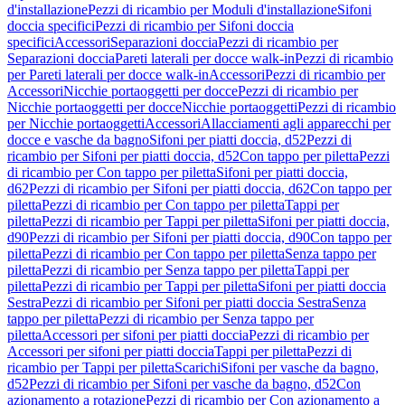
d'installazione
Pezzi di ricambio per Moduli d'installazione
Sifoni
doccia specifici
Pezzi di ricambio per Sifoni doccia
specifici
Accessori
Separazioni doccia
Pezzi di ricambio per
Separazioni doccia
Pareti laterali per docce walk-in
Pezzi di ricambio
per Pareti laterali per docce walk-in
Accessori
Pezzi di ricambio per
Accessori
Nicchie portaoggetti per docce
Pezzi di ricambio per
Nicchie portaoggetti per docce
Nicchie portaoggetti
Pezzi di ricambio
per Nicchie portaoggetti
Accessori
Allacciamenti agli apparecchi per
docce e vasche da bagno
Sifoni per piatti doccia, d52
Pezzi di
ricambio per Sifoni per piatti doccia, d52
Con tappo per piletta
Pezzi
di ricambio per Con tappo per piletta
Sifoni per piatti doccia,
d62
Pezzi di ricambio per Sifoni per piatti doccia, d62
Con tappo per
piletta
Pezzi di ricambio per Con tappo per piletta
Tappi per
piletta
Pezzi di ricambio per Tappi per piletta
Sifoni per piatti doccia,
d90
Pezzi di ricambio per Sifoni per piatti doccia, d90
Con tappo per
piletta
Pezzi di ricambio per Con tappo per piletta
Senza tappo per
piletta
Pezzi di ricambio per Senza tappo per piletta
Tappi per
piletta
Pezzi di ricambio per Tappi per piletta
Sifoni per piatti doccia
Sestra
Pezzi di ricambio per Sifoni per piatti doccia Sestra
Senza
tappo per piletta
Pezzi di ricambio per Senza tappo per
piletta
Accessori per sifoni per piatti doccia
Pezzi di ricambio per
Accessori per sifoni per piatti doccia
Tappi per piletta
Pezzi di
ricambio per Tappi per piletta
Scarichi
Sifoni per vasche da bagno,
d52
Pezzi di ricambio per Sifoni per vasche da bagno, d52
Con
azionamento a rotazione
Pezzi di ricambio per Con azionamento a