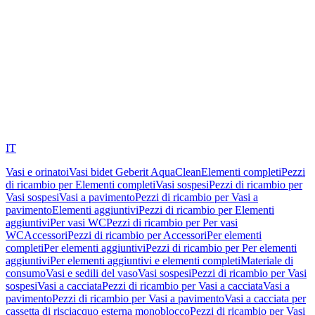
IT
Vasi e orinatoi
Vasi bidet Geberit AquaClean
Elementi completi
Pezzi
di ricambio per Elementi completi
Vasi sospesi
Pezzi di ricambio per
Vasi sospesi
Vasi a pavimento
Pezzi di ricambio per Vasi a
pavimento
Elementi aggiuntivi
Pezzi di ricambio per Elementi
aggiuntivi
Per vasi WC
Pezzi di ricambio per Per vasi
WC
Accessori
Pezzi di ricambio per Accessori
Per elementi
completi
Per elementi aggiuntivi
Pezzi di ricambio per Per elementi
aggiuntivi
Per elementi aggiuntivi e elementi completi
Materiale di
consumo
Vasi e sedili del vaso
Vasi sospesi
Pezzi di ricambio per Vasi
sospesi
Vasi a cacciata
Pezzi di ricambio per Vasi a cacciata
Vasi a
pavimento
Pezzi di ricambio per Vasi a pavimento
Vasi a cacciata per
cassetta di risciacquo esterna monoblocco
Pezzi di ricambio per Vasi