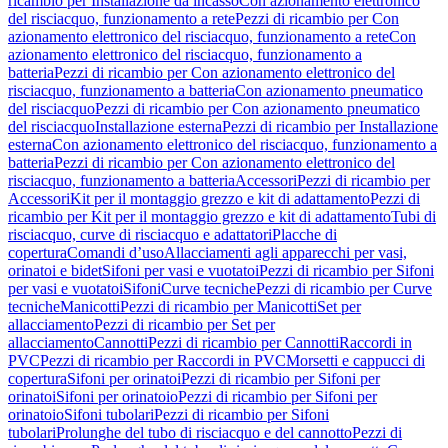
ricambio per Installazione da incasso
Con azionamento elettronico
del risciacquo, funzionamento a rete
Pezzi di ricambio per Con
azionamento elettronico del risciacquo, funzionamento a rete
Con
azionamento elettronico del risciacquo, funzionamento a
batteria
Pezzi di ricambio per Con azionamento elettronico del
risciacquo, funzionamento a batteria
Con azionamento pneumatico
del risciacquo
Pezzi di ricambio per Con azionamento pneumatico
del risciacquo
Installazione esterna
Pezzi di ricambio per Installazione
esterna
Con azionamento elettronico del risciacquo, funzionamento a
batteria
Pezzi di ricambio per Con azionamento elettronico del
risciacquo, funzionamento a batteria
Accessori
Pezzi di ricambio per
Accessori
Kit per il montaggio grezzo e kit di adattamento
Pezzi di
ricambio per Kit per il montaggio grezzo e kit di adattamento
Tubi di
risciacquo, curve di risciacquo e adattatori
Placche di
copertura
Comandi d’uso
Allacciamenti agli apparecchi per vasi,
orinatoi e bidet
Sifoni per vasi e vuotatoi
Pezzi di ricambio per Sifoni
per vasi e vuotatoi
Sifoni
Curve tecniche
Pezzi di ricambio per Curve
tecniche
Manicotti
Pezzi di ricambio per Manicotti
Set per
allacciamento
Pezzi di ricambio per Set per
allacciamento
Cannotti
Pezzi di ricambio per Cannotti
Raccordi in
PVC
Pezzi di ricambio per Raccordi in PVC
Morsetti e cappucci di
copertura
Sifoni per orinatoi
Pezzi di ricambio per Sifoni per
orinatoi
Sifoni per orinatoio
Pezzi di ricambio per Sifoni per
orinatoio
Sifoni tubolari
Pezzi di ricambio per Sifoni
tubolari
Prolunghe del tubo di risciacquo e del cannotto
Pezzi di