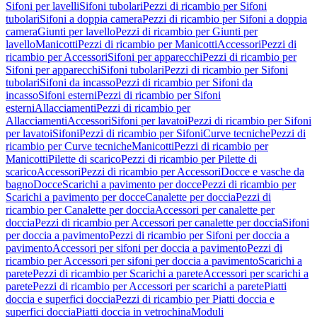
Sifoni per lavelli
Sifoni tubolari
Pezzi di ricambio per Sifoni
tubolari
Sifoni a doppia camera
Pezzi di ricambio per Sifoni a doppia
camera
Giunti per lavello
Pezzi di ricambio per Giunti per
lavello
Manicotti
Pezzi di ricambio per Manicotti
Accessori
Pezzi di
ricambio per Accessori
Sifoni per apparecchi
Pezzi di ricambio per
Sifoni per apparecchi
Sifoni tubolari
Pezzi di ricambio per Sifoni
tubolari
Sifoni da incasso
Pezzi di ricambio per Sifoni da
incasso
Sifoni esterni
Pezzi di ricambio per Sifoni
esterni
Allacciamenti
Pezzi di ricambio per
Allacciamenti
Accessori
Sifoni per lavatoi
Pezzi di ricambio per Sifoni
per lavatoi
Sifoni
Pezzi di ricambio per Sifoni
Curve tecniche
Pezzi di
ricambio per Curve tecniche
Manicotti
Pezzi di ricambio per
Manicotti
Pilette di scarico
Pezzi di ricambio per Pilette di
scarico
Accessori
Pezzi di ricambio per Accessori
Docce e vasche da
bagno
Docce
Scarichi a pavimento per docce
Pezzi di ricambio per
Scarichi a pavimento per docce
Canalette per doccia
Pezzi di
ricambio per Canalette per doccia
Accessori per canalette per
doccia
Pezzi di ricambio per Accessori per canalette per doccia
Sifoni
per doccia a pavimento
Pezzi di ricambio per Sifoni per doccia a
pavimento
Accessori per sifoni per doccia a pavimento
Pezzi di
ricambio per Accessori per sifoni per doccia a pavimento
Scarichi a
parete
Pezzi di ricambio per Scarichi a parete
Accessori per scarichi a
parete
Pezzi di ricambio per Accessori per scarichi a parete
Piatti
doccia e superfici doccia
Pezzi di ricambio per Piatti doccia e
superfici doccia
Piatti doccia in vetrochina
Moduli