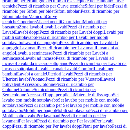
ricambio per Prolunghe del tubo di risciacquo e del cannotto
Curve
tecniche
Pezzi di ricambio per Curve tecniche
Sifoni per bidet
Pezzi di
ricambio per Sifoni per bidet
Sifoni tubolari
Pezzi di ricambio per
Sifoni tubolari
Manicotti
Curve
tecniche
Coperture
Allacciamenti
Guarnizioni
Manicotti per
brasatura
Zona lavabo
Lavabi
Lavabi
Pezzi di ricambio per
Lavabi
Lavabi doppi
Pezzi di ricambio per Lavabi doppi
Lavabi per
mobili sottolavabo
Pezzi di ricambio per Lavabi per mobili
sottolavabo
Lavabi da appoggio
Pezzi di ricambio per Lavabi da
appoggio
Lavamani
Pezzi di ricambio per Lavamani
Lavamani ad
angolo
Lavabi a semincasso
Pezzi di ricambio per Lavabi a
semincasso
Lavabi ad incasso
Pezzi di ricambio per Lavabi ad
incasso
Lavabi da incasso sottopiano
Pezzi di ricambio per Lavabi da
incasso sottopiano
Lavabi a canale
Lavabi Comfort
Lavabi per
bambini
Lavabi a canale
Ulteriori lavabi
Pezzi di ricambio per
Ulteriori lavabi
Vuotatoi
Pezzi di ricambio per Vuotatoi
Lavatoi
polivalenti
Accessori
Colonne
Pezzi di ricambio per
Colonne
Colonne
Semicolonne
Pezzi di ricambio per
Semicolonne
Accessori
Tappi per piletta
Materiale di fissaggio
Set
lavabo con mobile sottolavabo
Set lavabo per mobile con mobile
sottolavabo
Pezzi di ricambio per Set lavabo per mobile con mobile
sottolavabo
Mobili per bagno
Mobili sottolavabo
Pezzi di ricambio per
Mobili sottolavabo
Per lavamani
Pezzi di ricambio per Per
lavamani
Per lavabi
Pezzi di ricambio per Per lavabi
Per lavabi
doppi
Pezzi di ricambio per Per lavabi doppi
Piani per lavabo
Pezzi di