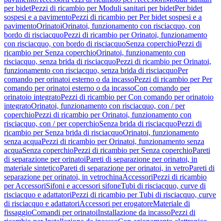
per bidet
Pezzi di ricambio per Moduli sanitari per bidet
Per bidet
sospesi e a pavimento
Pezzi di ricambio per Per bidet sospesi e a
pavimento
Orinatoi
Orinatoi, funzionamento con risciacquo, con
bordo di risciacquo
Pezzi di ricambio per Orinatoi, funzionamento
con risciacquo, con bordo di risciacquo
Senza coperchio
Pezzi di
ricambio per Senza coperchio
Orinatoi, funzionamento con
risciacquo, senza brida di risciacquo
Pezzi di ricambio per Orinatoi,
funzionamento con risciacquo, senza brida di risciacquo
Per
comando per orinatoi esterno o da incasso
Pezzi di ricambio per Per
comando per orinatoi esterno o da incasso
Con comando per
orinatoio integrato
Pezzi di ricambio per Con comando per orinatoio
integrato
Orinatoi, funzionamento con risciacquo, con / per
coperchio
Pezzi di ricambio per Orinatoi, funzionamento con
risciacquo, con / per coperchio
Senza brida di risciacquo
Pezzi di
ricambio per Senza brida di risciacquo
Orinatoi, funzionamento
senza acqua
Pezzi di ricambio per Orinatoi, funzionamento senza
acqua
Senza coperchio
Pezzi di ricambio per Senza coperchio
Pareti
di separazione per orinatoi
Pareti di separazione per orinatoi, in
materiale sintetico
Pareti di separazione per orinatoi, in vetro
Pareti di
separazione per orinatoi, in vetrochina
Accessori
Pezzi di ricambio
per Accessori
Sifoni e accessori sifone
Tubi di risciacquo, curve di
risciacquo e adattatori
Pezzi di ricambio per Tubi di risciacquo, curve
di risciacquo e adattatori
Accessori per erogatore
Materiale di
fissaggio
Comandi per orinatoi
Installazione da incasso
Pezzi di