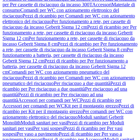
per Per cassette di risciacquo da incasso 300T
Accessori
Materiale di
consumo
Comandi per WC con azionamento elettronico del
risciacquo
Pezzi di ricambio per Comandi per WC con azionamento
elettronico del risciacquo
Per funzionamento a rete, per cassette di
risciacquo da incasso Geberit Sigma 12 cm
Pezzi di ricambio per Per
funzionamento a rete, per cassette di risciacquo da incasso Geberit
Sigma 12 cm
Per funzionamento a rete, per cassette di risciacquo da
incasso Geberit Sigma 8 cm
Pezzi di ricambio per Per funzionamento
a rete, per cassette di risciacquo da incasso Geberit Sigma 8 cm
Per
funzionamento a batteria, per cassette di risciacquo da incasso
Geberit Sigma 12 cm
Pezzi di ricambio per Per funzionamento a
batteria, per cassette di risciacquo da incasso Geberit Sigma 12
cm
Comandi per WC con azionamento pneumatico del
risciacquo
Pezzi di ricambio per Comandi per WC con azionamento
pneumatico del risciacquo
Per risciacquo a due quantità
Pezzi di
ricambio per Per risciacquo a due quantità
Per risciacquo ad una
quantità
Pezzi di ricambio per Per risciacquo ad una
quantità
Accessori per comandi per WC
Pezzi di ricambio per
Accessori per comandi per WC
Kit per il montaggio grezzo
Pezzi di
ricambio per Kit per il montaggio grezzo
Per comandi per WC con
azionamento elettronico del risciacquo
Moduli sanitari Geberit
Monolith
Moduli sanitari per vasi
Pezzi di ricambio per Moduli
sanitari per vasi
Per vasi sospesi
Pezzi di ricambio per Per vasi
sospesi
Per vaso a pavimento
Pezzi di ricambio per Per vaso a
pavimento
Accessori
Pezzi di ricambio per Accessori
Moduli sanitari