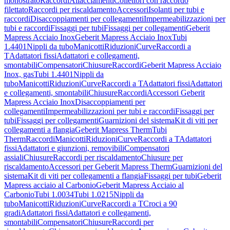
monostrato
Raccordi
Allacciamenti
Collettori con raccordo
filettato
Raccordi per riscaldamento
Accessori
Isolanti per tubi e
raccordi
Disaccoppiamenti per collegamenti
Impermeabilizzazioni per
tubi e raccordi
Fissaggi per tubi
Fissaggi per collegamenti
Geberit
Mapress Acciaio Inox
Geberit Mapress Acciaio Inox
Tubi
1.4401
Nippli da tubo
Manicotti
Riduzioni
Curve
Raccordi a
T
Adattatori fissi
Adattatori e collegamenti,
smontabili
Compensatori
Chiusure
Raccordi
Geberit Mapress Acciaio
Inox, gas
Tubi 1.4401
Nippli da
tubo
Manicotti
Riduzioni
Curve
Raccordi a T
Adattatori fissi
Adattatori
e collegamenti, smontabili
Chiusure
Raccordi
Accessori Geberit
Mapress Acciaio Inox
Disaccoppiamenti per
collegamenti
Impermeabilizzazioni per tubi e raccordi
Fissaggi per
tubi
Fissaggi per collegamenti
Guarnizioni del sistema
Kit di viti per
collegamenti a flangia
Geberit Mapress Therm
Tubi
Therm
Raccordi
Manicotti
Riduzioni
Curve
Raccordi a T
Adattatori
fissi
Adattatori e giunzioni, removibili
Compensatori
assiali
Chiusure
Raccordi per riscaldamento
Chiusure per
riscaldamento
Accessori per Geberit Mapress Therm
Guarnizioni del
sistema
Kit di viti per collegamenti a flangia
Fissaggi per tubi
Geberit
Mapress acciaio al Carbonio
Geberit Mapress Acciaio al
Carbonio
Tubi 1.0034
Tubi 1.0215
Nippli da
tubo
Manicotti
Riduzioni
Curve
Raccordi a T
Croci a 90
gradi
Adattatori fissi
Adattatori e collegamenti,
smontabili
Compensatori
Chiusure
Raccordi per