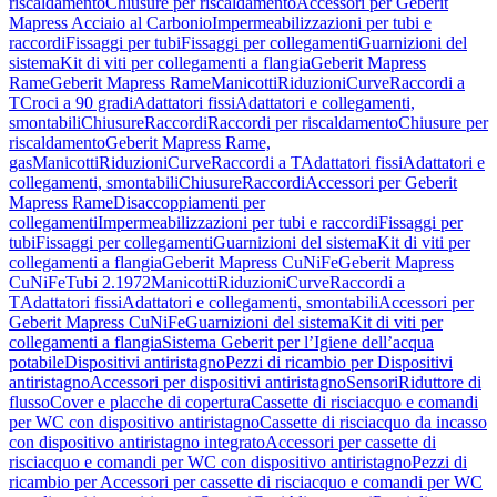
riscaldamento
Chiusure per riscaldamento
Accessori per Geberit
Mapress Acciaio al Carbonio
Impermeabilizzazioni per tubi e
raccordi
Fissaggi per tubi
Fissaggi per collegamenti
Guarnizioni del
sistema
Kit di viti per collegamenti a flangia
Geberit Mapress
Rame
Geberit Mapress Rame
Manicotti
Riduzioni
Curve
Raccordi a
T
Croci a 90 gradi
Adattatori fissi
Adattatori e collegamenti,
smontabili
Chiusure
Raccordi
Raccordi per riscaldamento
Chiusure per
riscaldamento
Geberit Mapress Rame,
gas
Manicotti
Riduzioni
Curve
Raccordi a T
Adattatori fissi
Adattatori e
collegamenti, smontabili
Chiusure
Raccordi
Accessori per Geberit
Mapress Rame
Disaccoppiamenti per
collegamenti
Impermeabilizzazioni per tubi e raccordi
Fissaggi per
tubi
Fissaggi per collegamenti
Guarnizioni del sistema
Kit di viti per
collegamenti a flangia
Geberit Mapress CuNiFe
Geberit Mapress
CuNiFe
Tubi 2.1972
Manicotti
Riduzioni
Curve
Raccordi a
T
Adattatori fissi
Adattatori e collegamenti, smontabili
Accessori per
Geberit Mapress CuNiFe
Guarnizioni del sistema
Kit di viti per
collegamenti a flangia
Sistema Geberit per l’Igiene dell’acqua
potabile
Dispositivi antiristagno
Pezzi di ricambio per Dispositivi
antiristagno
Accessori per dispositivi antiristagno
Sensori
Riduttore di
flusso
Cover e placche di copertura
Cassette di risciacquo e comandi
per WC con dispositivo antiristagno
Cassette di risciacquo da incasso
con dispositivo antiristagno integrato
Accessori per cassette di
risciacquo e comandi per WC con dispositivo antiristagno
Pezzi di
ricambio per Accessori per cassette di risciacquo e comandi per WC