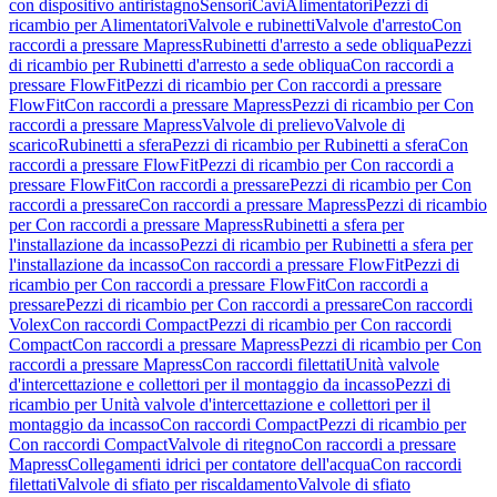
con dispositivo antiristagno
Sensori
Cavi
Alimentatori
Pezzi di
ricambio per Alimentatori
Valvole e rubinetti
Valvole d'arresto
Con
raccordi a pressare Mapress
Rubinetti d'arresto a sede obliqua
Pezzi
di ricambio per Rubinetti d'arresto a sede obliqua
Con raccordi a
pressare FlowFit
Pezzi di ricambio per Con raccordi a pressare
FlowFit
Con raccordi a pressare Mapress
Pezzi di ricambio per Con
raccordi a pressare Mapress
Valvole di prelievo
Valvole di
scarico
Rubinetti a sfera
Pezzi di ricambio per Rubinetti a sfera
Con
raccordi a pressare FlowFit
Pezzi di ricambio per Con raccordi a
pressare FlowFit
Con raccordi a pressare
Pezzi di ricambio per Con
raccordi a pressare
Con raccordi a pressare Mapress
Pezzi di ricambio
per Con raccordi a pressare Mapress
Rubinetti a sfera per
l'installazione da incasso
Pezzi di ricambio per Rubinetti a sfera per
l'installazione da incasso
Con raccordi a pressare FlowFit
Pezzi di
ricambio per Con raccordi a pressare FlowFit
Con raccordi a
pressare
Pezzi di ricambio per Con raccordi a pressare
Con raccordi
Volex
Con raccordi Compact
Pezzi di ricambio per Con raccordi
Compact
Con raccordi a pressare Mapress
Pezzi di ricambio per Con
raccordi a pressare Mapress
Con raccordi filettati
Unità valvole
d'intercettazione e collettori per il montaggio da incasso
Pezzi di
ricambio per Unità valvole d'intercettazione e collettori per il
montaggio da incasso
Con raccordi Compact
Pezzi di ricambio per
Con raccordi Compact
Valvole di ritegno
Con raccordi a pressare
Mapress
Collegamenti idrici per contatore dell'acqua
Con raccordi
filettati
Valvole di sfiato per riscaldamento
Valvole di sfiato