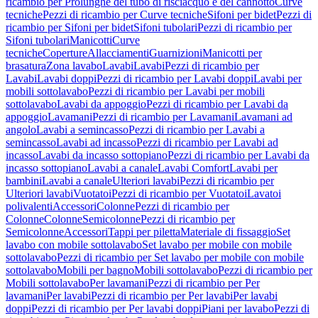
ricambio per Prolunghe del tubo di risciacquo e del cannotto
Curve
tecniche
Pezzi di ricambio per Curve tecniche
Sifoni per bidet
Pezzi di
ricambio per Sifoni per bidet
Sifoni tubolari
Pezzi di ricambio per
Sifoni tubolari
Manicotti
Curve
tecniche
Coperture
Allacciamenti
Guarnizioni
Manicotti per
brasatura
Zona lavabo
Lavabi
Lavabi
Pezzi di ricambio per
Lavabi
Lavabi doppi
Pezzi di ricambio per Lavabi doppi
Lavabi per
mobili sottolavabo
Pezzi di ricambio per Lavabi per mobili
sottolavabo
Lavabi da appoggio
Pezzi di ricambio per Lavabi da
appoggio
Lavamani
Pezzi di ricambio per Lavamani
Lavamani ad
angolo
Lavabi a semincasso
Pezzi di ricambio per Lavabi a
semincasso
Lavabi ad incasso
Pezzi di ricambio per Lavabi ad
incasso
Lavabi da incasso sottopiano
Pezzi di ricambio per Lavabi da
incasso sottopiano
Lavabi a canale
Lavabi Comfort
Lavabi per
bambini
Lavabi a canale
Ulteriori lavabi
Pezzi di ricambio per
Ulteriori lavabi
Vuotatoi
Pezzi di ricambio per Vuotatoi
Lavatoi
polivalenti
Accessori
Colonne
Pezzi di ricambio per
Colonne
Colonne
Semicolonne
Pezzi di ricambio per
Semicolonne
Accessori
Tappi per piletta
Materiale di fissaggio
Set
lavabo con mobile sottolavabo
Set lavabo per mobile con mobile
sottolavabo
Pezzi di ricambio per Set lavabo per mobile con mobile
sottolavabo
Mobili per bagno
Mobili sottolavabo
Pezzi di ricambio per
Mobili sottolavabo
Per lavamani
Pezzi di ricambio per Per
lavamani
Per lavabi
Pezzi di ricambio per Per lavabi
Per lavabi
doppi
Pezzi di ricambio per Per lavabi doppi
Piani per lavabo
Pezzi di