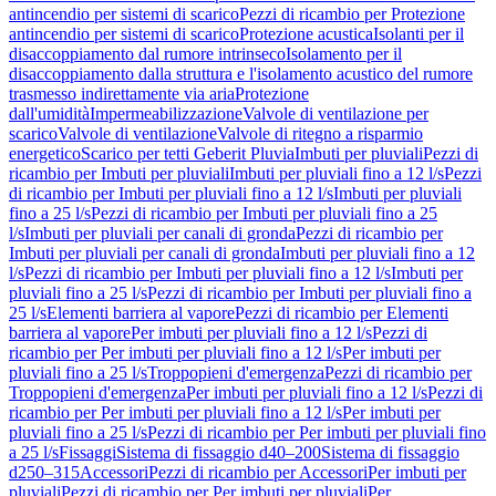
antincendio per sistemi di scarico
Pezzi di ricambio per Protezione
antincendio per sistemi di scarico
Protezione acustica
Isolanti per il
disaccoppiamento dal rumore intrinseco
Isolamento per il
disaccoppiamento dalla struttura e l'isolamento acustico del rumore
trasmesso indirettamente via aria
Protezione
dall'umidità
Impermeabilizzazione
Valvole di ventilazione per
scarico
Valvole di ventilazione
Valvole di ritegno a risparmio
energetico
Scarico per tetti Geberit Pluvia
Imbuti per pluviali
Pezzi di
ricambio per Imbuti per pluviali
Imbuti per pluviali fino a 12 l/s
Pezzi
di ricambio per Imbuti per pluviali fino a 12 l/s
Imbuti per pluviali
fino a 25 l/s
Pezzi di ricambio per Imbuti per pluviali fino a 25
l/s
Imbuti per pluviali per canali di gronda
Pezzi di ricambio per
Imbuti per pluviali per canali di gronda
Imbuti per pluviali fino a 12
l/s
Pezzi di ricambio per Imbuti per pluviali fino a 12 l/s
Imbuti per
pluviali fino a 25 l/s
Pezzi di ricambio per Imbuti per pluviali fino a
25 l/s
Elementi barriera al vapore
Pezzi di ricambio per Elementi
barriera al vapore
Per imbuti per pluviali fino a 12 l/s
Pezzi di
ricambio per Per imbuti per pluviali fino a 12 l/s
Per imbuti per
pluviali fino a 25 l/s
Troppopieni d'emergenza
Pezzi di ricambio per
Troppopieni d'emergenza
Per imbuti per pluviali fino a 12 l/s
Pezzi di
ricambio per Per imbuti per pluviali fino a 12 l/s
Per imbuti per
pluviali fino a 25 l/s
Pezzi di ricambio per Per imbuti per pluviali fino
a 25 l/s
Fissaggi
Sistema di fissaggio d40–200
Sistema di fissaggio
d250–315
Accessori
Pezzi di ricambio per Accessori
Per imbuti per
pluviali
Pezzi di ricambio per Per imbuti per pluviali
Per