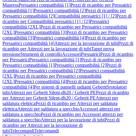
Mapress
Pressatrici compatibilità [1]
Pezzi di ricambio per Pressatrici
compatibilità [1]
Pressatrici compatibilità [2]
Pezzi di ricambio per
Pressatrici compatibilità [2]
Compatibilità pressatrici [1] / [2]
Pezzi di
ricambio per Compatibilità pressatrici [1] / [2]
Pressatrici
compatibilità [2XL]
Pezzi di ricambio per Pressatrici compatibilità
[2XL]
Pressatrici compatibilità [3]
Pezzi di ricambio per Pressatrici
compatibilità [3]
Pressatrici compatibilità [4]
Pezzi di ricambio per
Pressatrici compatibilità [4]
Attrezzi per la lavorazione di tubi
Pezzi di
ricambio per Attrezzi per la lavorazione di tubi
Tappi prova
pressione
Strumenti di controllo
Accessori
Pressatrici
Pezzi di ricambio
per Pressatrici
Pressatrici compatibilità [1]
Pezzi di ricambio per
Pressatrici compatibilità [1]
Pressatrici compatibilità [2]
Pezzi di
ricambio per Pressatrici compatibilità [2]
Pressatrici compatibilità
[2XL]
Pezzi di ricambio per Pressatrici compatibilità
[2XL]
Pressatrici compatibilità [4]
Pezzi di ricambio per Pressatrici
compatibilità [4]
Per sistemi di pannelli radianti Geberit
Srotolatori
tubi
Attrezzi per Geberit Silent-db20 / Geberit PE
Pezzi di ricambio
per Attrezzi per Geberit Silent-db20 / Geberit PE
Attrezzi per
saldatura elettrica
Pezzi di ricambio per Attrezzi per saldatura
elettrica
Attrezzi per saldatura a specchio
Accessori attrezzi per
saldatura a specchio
Pezzi di ricambio per Accessori attrezzi per
saldatura a specchio
Attrezzi per la lavorazione di tubi
Pezzi di
ricambio per Attrezzi per la lavorazione di
tubi
Telecomandi
Telecomandi