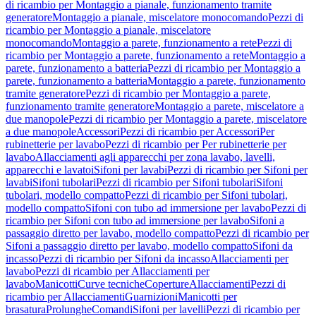
di ricambio per Montaggio a pianale, funzionamento tramite
generatore
Montaggio a pianale, miscelatore monocomando
Pezzi di
ricambio per Montaggio a pianale, miscelatore
monocomando
Montaggio a parete, funzionamento a rete
Pezzi di
ricambio per Montaggio a parete, funzionamento a rete
Montaggio a
parete, funzionamento a batteria
Pezzi di ricambio per Montaggio a
parete, funzionamento a batteria
Montaggio a parete, funzionamento
tramite generatore
Pezzi di ricambio per Montaggio a parete,
funzionamento tramite generatore
Montaggio a parete, miscelatore a
due manopole
Pezzi di ricambio per Montaggio a parete, miscelatore
a due manopole
Accessori
Pezzi di ricambio per Accessori
Per
rubinetterie per lavabo
Pezzi di ricambio per Per rubinetterie per
lavabo
Allacciamenti agli apparecchi per zona lavabo, lavelli,
apparecchi e lavatoi
Sifoni per lavabi
Pezzi di ricambio per Sifoni per
lavabi
Sifoni tubolari
Pezzi di ricambio per Sifoni tubolari
Sifoni
tubolari, modello compatto
Pezzi di ricambio per Sifoni tubolari,
modello compatto
Sifoni con tubo ad immersione per lavabo
Pezzi di
ricambio per Sifoni con tubo ad immersione per lavabo
Sifoni a
passaggio diretto per lavabo, modello compatto
Pezzi di ricambio per
Sifoni a passaggio diretto per lavabo, modello compatto
Sifoni da
incasso
Pezzi di ricambio per Sifoni da incasso
Allacciamenti per
lavabo
Pezzi di ricambio per Allacciamenti per
lavabo
Manicotti
Curve tecniche
Coperture
Allacciamenti
Pezzi di
ricambio per Allacciamenti
Guarnizioni
Manicotti per
brasatura
Prolunghe
Comandi
Sifoni per lavelli
Pezzi di ricambio per