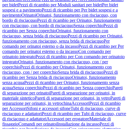
per bidet
Pezzi di ricambio per Moduli sanitari per bidet
Per bidet
sospesi e a pavimento
Pezzi di ricambio per Per bidet sospesi e a
pavimento
Orinatoi
Orinatoi, funzionamento con risciacquo, con
bordo di risciacquo
Pezzi di ricambio per Orinatoi, funzionamento
con risciacquo, con bordo di risciacquo
Senza coperchio
Pezzi di
ricambio per Senza coperchio
Orinatoi, funzionamento con
risciacquo, senza brida di risciacquo
Pezzi di ricambio per Orinatoi,
funzionamento con risciacquo, senza brida di risciacquo
Per
comando per orinatoi esterno o da incasso
Pezzi di ricambio per Per
comando per orinatoi esterno o da incasso
Con comando per
orinatoio integrato
Pezzi di ricambio per Con comando per orinatoio
integrato
Orinatoi, funzionamento con risciacquo, con / per
coperchio
Pezzi di ricambio per Orinatoi, funzionamento con
risciacquo, con / per coperchio
Senza brida di risciacquo
Pezzi di
ricambio per Senza brida di risciacquo
Orinatoi, funzionamento
senza acqua
Pezzi di ricambio per Orinatoi, funzionamento senza
acqua
Senza coperchio
Pezzi di ricambio per Senza coperchio
Pareti
di separazione per orinatoi
Pareti di separazione per orinatoi, in
materiale sintetico
Pareti di separazione per orinatoi, in vetro
Pareti di
separazione per orinatoi, in vetrochina
Accessori
Pezzi di ricambio
per Accessori
Sifoni e accessori sifone
Tubi di risciacquo, curve di
risciacquo e adattatori
Pezzi di ricambio per Tubi di risciacquo, curve
di risciacquo e adattatori
Accessori per erogatore
Materiale di
fissaggio
Comandi per orinatoi
Installazione da incasso
Pezzi di