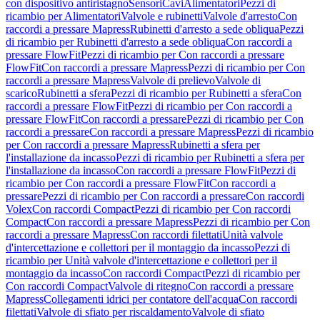
con dispositivo antiristagno
Sensori
Cavi
Alimentatori
Pezzi di
ricambio per Alimentatori
Valvole e rubinetti
Valvole d'arresto
Con
raccordi a pressare Mapress
Rubinetti d'arresto a sede obliqua
Pezzi
di ricambio per Rubinetti d'arresto a sede obliqua
Con raccordi a
pressare FlowFit
Pezzi di ricambio per Con raccordi a pressare
FlowFit
Con raccordi a pressare Mapress
Pezzi di ricambio per Con
raccordi a pressare Mapress
Valvole di prelievo
Valvole di
scarico
Rubinetti a sfera
Pezzi di ricambio per Rubinetti a sfera
Con
raccordi a pressare FlowFit
Pezzi di ricambio per Con raccordi a
pressare FlowFit
Con raccordi a pressare
Pezzi di ricambio per Con
raccordi a pressare
Con raccordi a pressare Mapress
Pezzi di ricambio
per Con raccordi a pressare Mapress
Rubinetti a sfera per
l'installazione da incasso
Pezzi di ricambio per Rubinetti a sfera per
l'installazione da incasso
Con raccordi a pressare FlowFit
Pezzi di
ricambio per Con raccordi a pressare FlowFit
Con raccordi a
pressare
Pezzi di ricambio per Con raccordi a pressare
Con raccordi
Volex
Con raccordi Compact
Pezzi di ricambio per Con raccordi
Compact
Con raccordi a pressare Mapress
Pezzi di ricambio per Con
raccordi a pressare Mapress
Con raccordi filettati
Unità valvole
d'intercettazione e collettori per il montaggio da incasso
Pezzi di
ricambio per Unità valvole d'intercettazione e collettori per il
montaggio da incasso
Con raccordi Compact
Pezzi di ricambio per
Con raccordi Compact
Valvole di ritegno
Con raccordi a pressare
Mapress
Collegamenti idrici per contatore dell'acqua
Con raccordi
filettati
Valvole di sfiato per riscaldamento
Valvole di sfiato