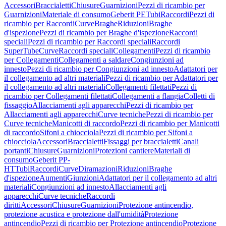
Accessori
Braccialetti
Chiusure
Guarnizioni
Pezzi di ricambio per
Guarnizioni
Materiale di consumo
Geberit PE
Tubi
Raccordi
Pezzi di
ricambio per Raccordi
Curve
Braghe
Riduzioni
Braghe
d'ispezione
Pezzi di ricambio per Braghe d'ispezione
Raccordi
speciali
Pezzi di ricambio per Raccordi speciali
Raccordi
SuperTube
Curve
Raccordi speciali
Collegamenti
Pezzi di ricambio
per Collegamenti
Collegamenti a saldare
Congiunzioni ad
innesto
Pezzi di ricambio per Congiunzioni ad innesto
Adattatori per
il collegamento ad altri materiali
Pezzi di ricambio per Adattatori per
il collegamento ad altri materiali
Collegamenti filettati
Pezzi di
ricambio per Collegamenti filettati
Collegamenti a flangia
Colletti di
fissaggio
Allacciamenti agli apparecchi
Pezzi di ricambio per
Allacciamenti agli apparecchi
Curve tecniche
Pezzi di ricambio per
Curve tecniche
Manicotti di raccordo
Pezzi di ricambio per Manicotti
di raccordo
Sifoni a chiocciola
Pezzi di ricambio per Sifoni a
chiocciola
Accessori
Braccialetti
Fissaggi per braccialetti
Canali
portanti
Chiusure
Guarnizioni
Protezioni cantiere
Materiali di
consumo
Geberit PP-
HT
Tubi
Raccordi
Curve
Diramazioni
Riduzioni
Braghe
d'ispezione
Aumenti
Giunzioni
Adattatori per il collegamento ad altri
materiali
Congiunzioni ad innesto
Allacciamenti agli
apparecchi
Curve tecniche
Raccordi
diritti
Accessori
Chiusure
Guarnizioni
Protezione antincendio,
protezione acustica e protezione dall'umidità
Protezione
antincendio
Pezzi di ricambio per Protezione antincendio
Protezione