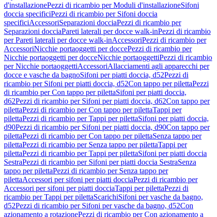
d'installazione
Pezzi di ricambio per Moduli d'installazione
Sifoni
doccia specifici
Pezzi di ricambio per Sifoni doccia
specifici
Accessori
Separazioni doccia
Pezzi di ricambio per
Separazioni doccia
Pareti laterali per docce walk-in
Pezzi di ricambio
per Pareti laterali per docce walk-in
Accessori
Pezzi di ricambio per
Accessori
Nicchie portaoggetti per docce
Pezzi di ricambio per
Nicchie portaoggetti per docce
Nicchie portaoggetti
Pezzi di ricambio
per Nicchie portaoggetti
Accessori
Allacciamenti agli apparecchi per
docce e vasche da bagno
Sifoni per piatti doccia, d52
Pezzi di
ricambio per Sifoni per piatti doccia, d52
Con tappo per piletta
Pezzi
di ricambio per Con tappo per piletta
Sifoni per piatti doccia,
d62
Pezzi di ricambio per Sifoni per piatti doccia, d62
Con tappo per
piletta
Pezzi di ricambio per Con tappo per piletta
Tappi per
piletta
Pezzi di ricambio per Tappi per piletta
Sifoni per piatti doccia,
d90
Pezzi di ricambio per Sifoni per piatti doccia, d90
Con tappo per
piletta
Pezzi di ricambio per Con tappo per piletta
Senza tappo per
piletta
Pezzi di ricambio per Senza tappo per piletta
Tappi per
piletta
Pezzi di ricambio per Tappi per piletta
Sifoni per piatti doccia
Sestra
Pezzi di ricambio per Sifoni per piatti doccia Sestra
Senza
tappo per piletta
Pezzi di ricambio per Senza tappo per
piletta
Accessori per sifoni per piatti doccia
Pezzi di ricambio per
Accessori per sifoni per piatti doccia
Tappi per piletta
Pezzi di
ricambio per Tappi per piletta
Scarichi
Sifoni per vasche da bagno,
d52
Pezzi di ricambio per Sifoni per vasche da bagno, d52
Con
azionamento a rotazione
Pezzi di ricambio per Con azionamento a