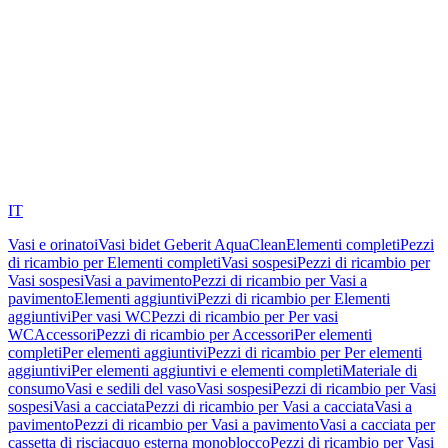
IT
Vasi e orinatoi
Vasi bidet Geberit AquaClean
Elementi completi
Pezzi
di ricambio per Elementi completi
Vasi sospesi
Pezzi di ricambio per
Vasi sospesi
Vasi a pavimento
Pezzi di ricambio per Vasi a
pavimento
Elementi aggiuntivi
Pezzi di ricambio per Elementi
aggiuntivi
Per vasi WC
Pezzi di ricambio per Per vasi
WC
Accessori
Pezzi di ricambio per Accessori
Per elementi
completi
Per elementi aggiuntivi
Pezzi di ricambio per Per elementi
aggiuntivi
Per elementi aggiuntivi e elementi completi
Materiale di
consumo
Vasi e sedili del vaso
Vasi sospesi
Pezzi di ricambio per Vasi
sospesi
Vasi a cacciata
Pezzi di ricambio per Vasi a cacciata
Vasi a
pavimento
Pezzi di ricambio per Vasi a pavimento
Vasi a cacciata per
cassetta di risciacquo esterna monoblocco
Pezzi di ricambio per Vasi