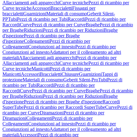
Allacciamenti agli apparecchi
Curve tecniche
Pezzi di ricambio per
Curve tecniche
Accessori
Braccialetti
Fissaggi per
braccialetti
Guarnizioni
Materiali di consumo
Geberit Silent-
PP
Tubi
Pezzi di ricambio per Tubi
Raccordi
Pezzi di ricambio per
Raccordi
Curve
Pezzi di ricambio per Curve
Braghe
Pezzi di ricambio
per Braghe
Riduzioni
Pezzi di ricambio per Riduzioni
Braghe
d'ispezione
Pezzi di ricambio per Braghe
d'ispezione
Collegamenti
Pezzi di ricambio per
Collegamenti
Congiunzioni ad innesto
Pezzi di ricambio per
Congiunzioni ad innesto
Adattatori per il collegamento ad altri
materiali
Allacciamenti agli apparecchi
Pezzi di ricambio per
Allacciamenti agli apparecchi
Curve tecniche
Pezzi di ricambio per
Curve tecniche
Manicotti
Pezzi di ricambio per
Manicotti
Accessori
Braccialetti
Chiusure
Guarnizioni
Tappi di
protezione
Materiali di consumo
Geberit Silent-Pro
Tubi
Pezzi di
ricambio per Tubi
Raccordi
Pezzi di ricambio per
Raccordi
Curve
Pezzi di ricambio per Curve
Braghe
Pezzi di ricambio
per Braghe
Riduzioni
Pezzi di ricambio per Riduzioni
Braghe
d'ispezione
Pezzi di ricambio per Braghe d'ispezione
Raccordi
SuperTube
Pezzi di ricambio per Raccordi SuperTube
Curve
Pezzi di
ricambio per Curve
Diramazioni
Pezzi di ricambio per
Diramazioni
Collegamenti
Pezzi di ricambio per
Collegamenti
Congiunzioni ad innesto
Pezzi di ricambio per
Congiunzioni ad innesto
Adattatori per il collegamento ad altri
materiali
Accessori
Pezzi di ricambio per