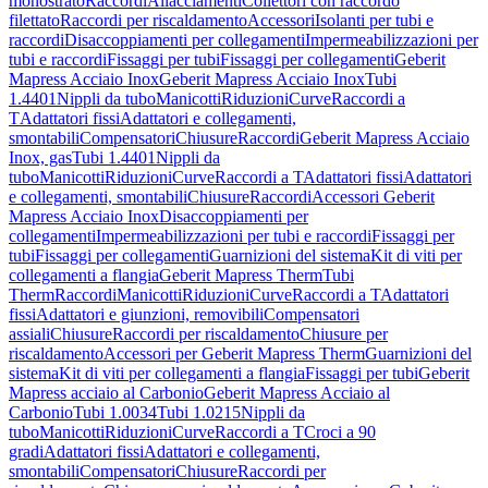
monostrato
Raccordi
Allacciamenti
Collettori con raccordo
filettato
Raccordi per riscaldamento
Accessori
Isolanti per tubi e
raccordi
Disaccoppiamenti per collegamenti
Impermeabilizzazioni per
tubi e raccordi
Fissaggi per tubi
Fissaggi per collegamenti
Geberit
Mapress Acciaio Inox
Geberit Mapress Acciaio Inox
Tubi
1.4401
Nippli da tubo
Manicotti
Riduzioni
Curve
Raccordi a
T
Adattatori fissi
Adattatori e collegamenti,
smontabili
Compensatori
Chiusure
Raccordi
Geberit Mapress Acciaio
Inox, gas
Tubi 1.4401
Nippli da
tubo
Manicotti
Riduzioni
Curve
Raccordi a T
Adattatori fissi
Adattatori
e collegamenti, smontabili
Chiusure
Raccordi
Accessori Geberit
Mapress Acciaio Inox
Disaccoppiamenti per
collegamenti
Impermeabilizzazioni per tubi e raccordi
Fissaggi per
tubi
Fissaggi per collegamenti
Guarnizioni del sistema
Kit di viti per
collegamenti a flangia
Geberit Mapress Therm
Tubi
Therm
Raccordi
Manicotti
Riduzioni
Curve
Raccordi a T
Adattatori
fissi
Adattatori e giunzioni, removibili
Compensatori
assiali
Chiusure
Raccordi per riscaldamento
Chiusure per
riscaldamento
Accessori per Geberit Mapress Therm
Guarnizioni del
sistema
Kit di viti per collegamenti a flangia
Fissaggi per tubi
Geberit
Mapress acciaio al Carbonio
Geberit Mapress Acciaio al
Carbonio
Tubi 1.0034
Tubi 1.0215
Nippli da
tubo
Manicotti
Riduzioni
Curve
Raccordi a T
Croci a 90
gradi
Adattatori fissi
Adattatori e collegamenti,
smontabili
Compensatori
Chiusure
Raccordi per