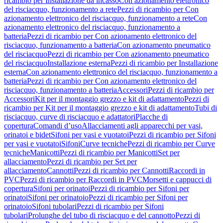
ricambio per Installazione da incasso
Con azionamento elettronico
del risciacquo, funzionamento a rete
Pezzi di ricambio per Con
azionamento elettronico del risciacquo, funzionamento a rete
Con
azionamento elettronico del risciacquo, funzionamento a
batteria
Pezzi di ricambio per Con azionamento elettronico del
risciacquo, funzionamento a batteria
Con azionamento pneumatico
del risciacquo
Pezzi di ricambio per Con azionamento pneumatico
del risciacquo
Installazione esterna
Pezzi di ricambio per Installazione
esterna
Con azionamento elettronico del risciacquo, funzionamento a
batteria
Pezzi di ricambio per Con azionamento elettronico del
risciacquo, funzionamento a batteria
Accessori
Pezzi di ricambio per
Accessori
Kit per il montaggio grezzo e kit di adattamento
Pezzi di
ricambio per Kit per il montaggio grezzo e kit di adattamento
Tubi di
risciacquo, curve di risciacquo e adattatori
Placche di
copertura
Comandi d’uso
Allacciamenti agli apparecchi per vasi,
orinatoi e bidet
Sifoni per vasi e vuotatoi
Pezzi di ricambio per Sifoni
per vasi e vuotatoi
Sifoni
Curve tecniche
Pezzi di ricambio per Curve
tecniche
Manicotti
Pezzi di ricambio per Manicotti
Set per
allacciamento
Pezzi di ricambio per Set per
allacciamento
Cannotti
Pezzi di ricambio per Cannotti
Raccordi in
PVC
Pezzi di ricambio per Raccordi in PVC
Morsetti e cappucci di
copertura
Sifoni per orinatoi
Pezzi di ricambio per Sifoni per
orinatoi
Sifoni per orinatoio
Pezzi di ricambio per Sifoni per
orinatoio
Sifoni tubolari
Pezzi di ricambio per Sifoni
tubolari
Prolunghe del tubo di risciacquo e del cannotto
Pezzi di