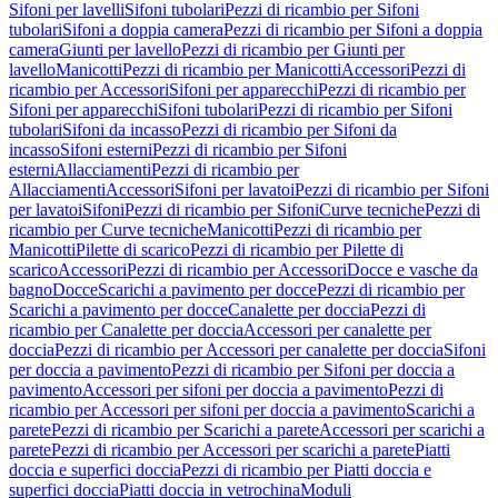
Sifoni per lavelli
Sifoni tubolari
Pezzi di ricambio per Sifoni
tubolari
Sifoni a doppia camera
Pezzi di ricambio per Sifoni a doppia
camera
Giunti per lavello
Pezzi di ricambio per Giunti per
lavello
Manicotti
Pezzi di ricambio per Manicotti
Accessori
Pezzi di
ricambio per Accessori
Sifoni per apparecchi
Pezzi di ricambio per
Sifoni per apparecchi
Sifoni tubolari
Pezzi di ricambio per Sifoni
tubolari
Sifoni da incasso
Pezzi di ricambio per Sifoni da
incasso
Sifoni esterni
Pezzi di ricambio per Sifoni
esterni
Allacciamenti
Pezzi di ricambio per
Allacciamenti
Accessori
Sifoni per lavatoi
Pezzi di ricambio per Sifoni
per lavatoi
Sifoni
Pezzi di ricambio per Sifoni
Curve tecniche
Pezzi di
ricambio per Curve tecniche
Manicotti
Pezzi di ricambio per
Manicotti
Pilette di scarico
Pezzi di ricambio per Pilette di
scarico
Accessori
Pezzi di ricambio per Accessori
Docce e vasche da
bagno
Docce
Scarichi a pavimento per docce
Pezzi di ricambio per
Scarichi a pavimento per docce
Canalette per doccia
Pezzi di
ricambio per Canalette per doccia
Accessori per canalette per
doccia
Pezzi di ricambio per Accessori per canalette per doccia
Sifoni
per doccia a pavimento
Pezzi di ricambio per Sifoni per doccia a
pavimento
Accessori per sifoni per doccia a pavimento
Pezzi di
ricambio per Accessori per sifoni per doccia a pavimento
Scarichi a
parete
Pezzi di ricambio per Scarichi a parete
Accessori per scarichi a
parete
Pezzi di ricambio per Accessori per scarichi a parete
Piatti
doccia e superfici doccia
Pezzi di ricambio per Piatti doccia e
superfici doccia
Piatti doccia in vetrochina
Moduli