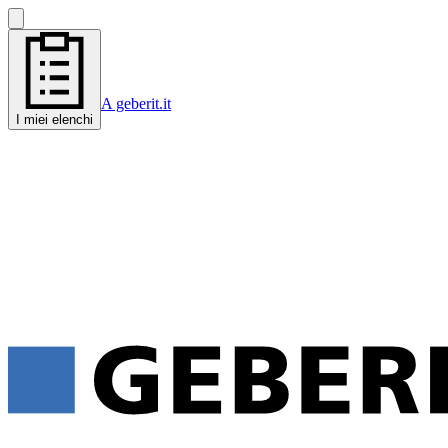
A geberit.it
I miei elenchi