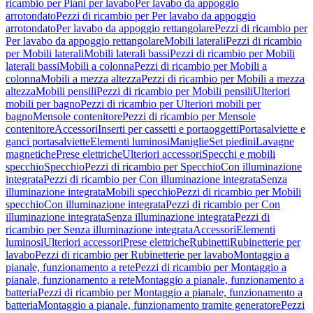
ricambio per Piani per lavabo
Per lavabo da appoggio
arrotondato
Pezzi di ricambio per Per lavabo da appoggio
arrotondato
Per lavabo da appoggio rettangolare
Pezzi di ricambio per
Per lavabo da appoggio rettangolare
Mobili laterali
Pezzi di ricambio
per Mobili laterali
Mobili laterali bassi
Pezzi di ricambio per Mobili
laterali bassi
Mobili a colonna
Pezzi di ricambio per Mobili a
colonna
Mobili a mezza altezza
Pezzi di ricambio per Mobili a mezza
altezza
Mobili pensili
Pezzi di ricambio per Mobili pensili
Ulteriori
mobili per bagno
Pezzi di ricambio per Ulteriori mobili per
bagno
Mensole contenitore
Pezzi di ricambio per Mensole
contenitore
Accessori
Inserti per cassetti e portaoggetti
Portasalviette e
ganci portasalviette
Elementi luminosi
Maniglie
Set piedini
Lavagne
magnetiche
Prese elettriche
Ulteriori accessori
Specchi e mobili
specchio
Specchio
Pezzi di ricambio per Specchio
Con illuminazione
integrata
Pezzi di ricambio per Con illuminazione integrata
Senza
illuminazione integrata
Mobili specchio
Pezzi di ricambio per Mobili
specchio
Con illuminazione integrata
Pezzi di ricambio per Con
illuminazione integrata
Senza illuminazione integrata
Pezzi di
ricambio per Senza illuminazione integrata
Accessori
Elementi
luminosi
Ulteriori accessori
Prese elettriche
Rubinetti
Rubinetterie per
lavabo
Pezzi di ricambio per Rubinetterie per lavabo
Montaggio a
pianale, funzionamento a rete
Pezzi di ricambio per Montaggio a
pianale, funzionamento a rete
Montaggio a pianale, funzionamento a
batteria
Pezzi di ricambio per Montaggio a pianale, funzionamento a
batteria
Montaggio a pianale, funzionamento tramite generatore
Pezzi