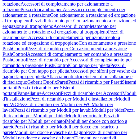
rotazione
Accessori di completamento per azionamento a
rotazione
Pezzi di ricambio per Accessori di completamento per
azionamento a rotazione
Con azionamento a rotazione ed erogazione
al troppopieno
Pezzi di ricambio per Con azionamento a rotazione ed
erogazione al troppopieno
Accessori di completamento per
azionamento a rotazione ed erogazione al troppopieno
Pezzi di
ricambio per Accessori di completamento per azionamento a
rotazione ed erogazione al troppopieno
Con azionamento a pressione
PushControl
Pezzi di ricambio per Con azionamento a pressione
PushControl
Accessori di completamento per comando a pressione
PushControl
Pezzi di ricambio per Accessori di completamento per
comando a pressione PushControl
Con tappo per piletta
Pezzi di
ricambio per Con tappo per piletta
Accessori per sifoni per vasche da
bagno
Tappi per piletta
Allacciamenti idrici
Sistemi di installazione e
di risciacquo
Geberit Duofix
Pareti
Pezzi di ricambio per Pareti
Sistemi
portanti
Pezzi di ricambio per Sistemi
portanti
Pannellature
Accessori
Pezzi di ricambio per Accessori
Moduli
d'installazione
Pezzi di ricambio per Moduli d'installazione
Moduli
per WC
Pezzi di ricambio per Moduli per WC
Moduli per
lavabi
Pezzi di ricambio per Moduli per lavabi
Moduli per bidet
Pezzi
di ricambio per Moduli per bidet
Moduli per orinatoi
Pezzi di
ricambio per Moduli per orinatoi
Moduli per docce con scarico a
parete
Pezzi di ricambio per Moduli per docce con scarico a
parete
Moduli per docce e vasche da bagno
Pezzi di ricambio per
Moduli per docce e vasche da bagno
Elementi per pareti di