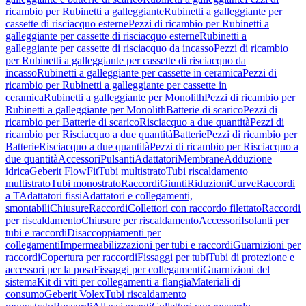
ricambio per Rubinetti a galleggiante
Rubinetti a galleggiante per
cassette di risciacquo esterne
Pezzi di ricambio per Rubinetti a
galleggiante per cassette di risciacquo esterne
Rubinetti a
galleggiante per cassette di risciacquo da incasso
Pezzi di ricambio
per Rubinetti a galleggiante per cassette di risciacquo da
incasso
Rubinetti a galleggiante per cassette in ceramica
Pezzi di
ricambio per Rubinetti a galleggiante per cassette in
ceramica
Rubinetti a galleggiante per Monolith
Pezzi di ricambio per
Rubinetti a galleggiante per Monolith
Batterie di scarico
Pezzi di
ricambio per Batterie di scarico
Risciacquo a due quantità
Pezzi di
ricambio per Risciacquo a due quantità
Batterie
Pezzi di ricambio per
Batterie
Risciacquo a due quantità
Pezzi di ricambio per Risciacquo a
due quantità
Accessori
Pulsanti
Adattatori
Membrane
Adduzione
idrica
Geberit FlowFit
Tubi multistrato
Tubi riscaldamento
multistrato
Tubi monostrato
Raccordi
Giunti
Riduzioni
Curve
Raccordi
a T
Adattatori fissi
Adattatori e collegamenti,
smontabili
Chiusure
Raccordi
Collettori con raccordo filettato
Raccordi
per riscaldamento
Chiusure per riscaldamento
Accessori
Isolanti per
tubi e raccordi
Disaccoppiamenti per
collegamenti
Impermeabilizzazioni per tubi e raccordi
Guarnizioni per
raccordi
Copertura per raccordi
Fissaggi per tubi
Tubi di protezione e
accessori per la posa
Fissaggi per collegamenti
Guarnizioni del
sistema
Kit di viti per collegamenti a flangia
Materiali di
consumo
Geberit Volex
Tubi riscaldamento