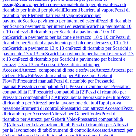
fissaggi
Scarico per tetti convenzionale
Imbuti per pluviali
Pezzi di
ricambio per Imbuti per pluviali
Elementi barriera al vapore
Pezzi di
ricambio per Elementi barriera al vapore
Scarico per
pavimento
Scarico pavimento per interni ed esterni
Pezzi di ricambio
per Scarico pavimento per interni ed esterni
Scarichi a pavimento 10
x 10 cm
Pezzi di ricambio per Scarichi a pavimento 10 x 10
cm
Scarichi a pavimento per balcone e terrazzo, 10 x 10 cm
Pezzi di
ricambio per Scarichi a pavimento per balcone e terrazzo, 10 x 10
cm
Scarichi a pavimento 13 x 13 cm
Pezzi di ricambio per Scarichi a
pavimento 13 x 13 cm
Scarichi a pavimento per balconi e terrazzi, 13
x 13 cm
Pezzi di ricambio per Scarichi a pavimento per balconi e
terrazzi, 13 x 13 cm
Accessori
Pezzi di ricambio per
Accessori
Attrezzi, componenti di rete e software
Attrezzi
Attrezzi per
Geberit FlowFit
Pezzi di ricambio per Attrezzi per Geberit
FlowFit
Pressatrici manuali
Pezzi di ricambio per Pressatrici
manuali
Pressatrici compatibilità [1]
Pezzi di ricambio per Pressatrici
compatibilità [1]
Pressatrici compatibilità [2]
Pezzi di ricambio per
Pressatrici compatibilità [2]
Attrezzi per la lavorazione dei tubi
Pezzi
di ricambio per Attrezzi per la lavorazione dei tubi
Tappi prova
pressione
Strumenti di controllo
Pressatrici con attrezzi
Accessori
Pezzi
di ricambio per Accessori
Attrezzi per Geberit Volex
Pezzi di
ricambio per Attrezzi per Geberit Volex
Pressatrici compatibilità
[2]
Attrezzi per la lavorazione di tubi
Pezzi di ricambio per Attrezzi
per la lavorazione di tubi
Strumenti di controllo
Accessori
Attrezzi per
Geberit Mapress
Pezzi di ricambio per Attrezzi per Geberit