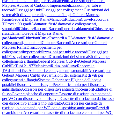
riscaldamento
Chiusure per riscaldamento
Accessori per Geberit
Mapress Acciaio al Carbonio
Impermeabilizzazioni per tubi e
raccordi
Fissaggi per tubi
Fissaggi per collegamenti
Guarnizioni del
sistema
Kit di viti per collegamenti a flangia
Geberit Mapress
Rame
Geberit Mapress Rame
Manicotti
Riduzioni
Curve
Raccordi a
T
Croci a 90 gradi
Adattatori fissi
Adattatori e collegamenti,
smontabili
Chiusure
Raccordi
Raccordi per riscaldamento
Chiusure per
riscaldamento
Geberit Mapress Rame,
gas
Manicotti
Riduzioni
Curve
Raccordi a T
Adattatori fissi
Adattatori e
collegamenti, smontabili
Chiusure
Raccordi
Accessori per Geberit
Mapress Rame
Disaccoppiamenti per
collegamenti
Impermeabilizzazioni per tubi e raccordi
Fissaggi per
tubi
Fissaggi per collegamenti
Guarnizioni del sistema
Kit di viti per
collegamenti a flangia
Geberit Mapress CuNiFe
Geberit Mapress
CuNiFe
Tubi 2.1972
Manicotti
Riduzioni
Curve
Raccordi a
T
Adattatori fissi
Adattatori e collegamenti, smontabili
Accessori per
Geberit Mapress CuNiFe
Guarnizioni del sistema
Kit di viti per
collegamenti a flangia
Sistema Geberit per l’Igiene dell’acqua
potabile
Dispositivi antiristagno
Pezzi di ricambio per Dispositivi
antiristagno
Accessori per dispositivi antiristagno
Sensori
Riduttore di
flusso
Cover e placche di copertura
Cassette di risciacquo e comandi
per WC con dispositivo antiristagno
Cassette di risciacquo da incasso
con dispositivo antiristagno integrato
Accessori per cassette di
risciacquo e comandi per WC con dispositivo antiristagno
Pezzi di
ricambio per Accessori per cassette di risciacquo e comandi per WC