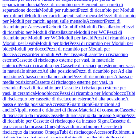
separazione doccia
Pezzi di ricambio per Elementi per pareti di
separazione doccia
Moduli per rubinetti
Pezzi di ricambio per Moduli
per rubinetti
Moduli per carichi agenti sulle mensole
Pezzi di ricambio
per Moduli per carichi agenti sulle mensole
Accessori
Pezzi di
ricambio per Accessori
Geberit Combifix
Moduli d'installazione
Pezzi
di ricambio per Moduli d'installazione
Moduli per WC
Pezzi di
ricambio per Moduli per WC
Moduli per lavabi
Pezzi di ricambio per
Moduli per lavabi
Moduli per bidet
Pezzi di ricambio per Moduli per
bidet
Moduli per docce
Pezzi di ricambio per Moduli per
docce
Accessori
Per moduli WC
Per fissaggi
Cassette di risciacquo
esterne
Cassette di risciacquo esterne per vasi, in materiale
sintetico
Pezzi di ricambio per Cassette di risciacquo esterne per vasi,
in materiale sintetico
Ad alta posizione
Pezzi di ricambio per Ad alta
posizione
A bassa e media posizione
Pezzi di ricambio per A bassa e
media posizione
Cassette di risciacquo esterne per vasi, in
ceramica
Pezzi di ricambio per Cassette di risciacquo esterne per
vasi, in ceramica
Monoblocco
Pezzi di ricambio per Monoblocco
Tubi
di risciacquo per cassette di risciacquo esterne
Ad alta posizione
A
bassa e media posizione
Accessori
Guarnizioni
Guarnizioni ad
anello
Nippli, rosoni e riduttori di flusso
Materiali di consumo
Cassette
di risciacquo da incasso
Cassette di risciacquo da incasso Sigma
Pezzi
di ricambio per Cassette di risciacquo da incasso Sigma
Cassette di
risciacquo da incasso Omega
Pezzi di ricambio per Cassette di
risciacquo da incasso Omega
Tubi di risciacquo
Accessori
Rubinetti a
galleggiante e batterie di scarico
Rubinetti a galleggiante
Pezzi di