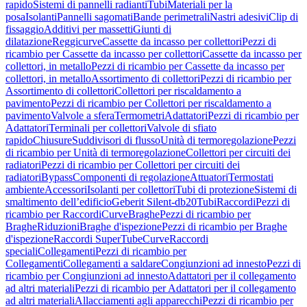
rapido
Sistemi di pannelli radianti
Tubi
Materiali per la
posa
Isolanti
Pannelli sagomati
Bande perimetrali
Nastri adesivi
Clip di
fissaggio
Additivi per massetti
Giunti di
dilatazione
Reggicurve
Cassette da incasso per collettori
Pezzi di
ricambio per Cassette da incasso per collettori
Cassette da incasso per
collettori, in metallo
Pezzi di ricambio per Cassette da incasso per
collettori, in metallo
Assortimento di collettori
Pezzi di ricambio per
Assortimento di collettori
Collettori per riscaldamento a
pavimento
Pezzi di ricambio per Collettori per riscaldamento a
pavimento
Valvole a sfera
Termometri
Adattatori
Pezzi di ricambio per
Adattatori
Terminali per collettori
Valvole di sfiato
rapido
Chiusure
Suddivisori di flusso
Unità di termoregolazione
Pezzi
di ricambio per Unità di termoregolazione
Collettori per circuiti dei
radiatori
Pezzi di ricambio per Collettori per circuiti dei
radiatori
Bypass
Componenti di regolazione
Attuatori
Termostati
ambiente
Accessori
Isolanti per collettori
Tubi di protezione
Sistemi di
smaltimento dell’edificio
Geberit Silent-db20
Tubi
Raccordi
Pezzi di
ricambio per Raccordi
Curve
Braghe
Pezzi di ricambio per
Braghe
Riduzioni
Braghe d'ispezione
Pezzi di ricambio per Braghe
d'ispezione
Raccordi SuperTube
Curve
Raccordi
speciali
Collegamenti
Pezzi di ricambio per
Collegamenti
Collegamenti a saldare
Congiunzioni ad innesto
Pezzi di
ricambio per Congiunzioni ad innesto
Adattatori per il collegamento
ad altri materiali
Pezzi di ricambio per Adattatori per il collegamento
ad altri materiali
Allacciamenti agli apparecchi
Pezzi di ricambio per