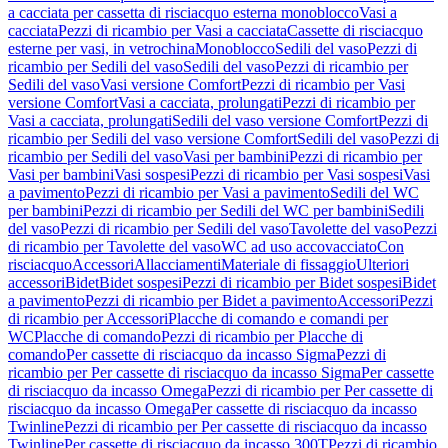
a cacciata per cassetta di risciacquo esterna monoblocco
Vasi a
cacciata
Pezzi di ricambio per Vasi a cacciata
Cassette di risciacquo
esterne per vasi, in vetrochina
Monoblocco
Sedili del vaso
Pezzi di
ricambio per Sedili del vaso
Sedili del vaso
Pezzi di ricambio per
Sedili del vaso
Vasi versione Comfort
Pezzi di ricambio per Vasi
versione Comfort
Vasi a cacciata, prolungati
Pezzi di ricambio per
Vasi a cacciata, prolungati
Sedili del vaso versione Comfort
Pezzi di
ricambio per Sedili del vaso versione Comfort
Sedili del vaso
Pezzi di
ricambio per Sedili del vaso
Vasi per bambini
Pezzi di ricambio per
Vasi per bambini
Vasi sospesi
Pezzi di ricambio per Vasi sospesi
Vasi
a pavimento
Pezzi di ricambio per Vasi a pavimento
Sedili del WC
per bambini
Pezzi di ricambio per Sedili del WC per bambini
Sedili
del vaso
Pezzi di ricambio per Sedili del vaso
Tavolette del vaso
Pezzi
di ricambio per Tavolette del vaso
WC ad uso accovacciato
Con
risciacquo
Accessori
Allacciamenti
Materiale di fissaggio
Ulteriori
accessori
Bidet
Bidet sospesi
Pezzi di ricambio per Bidet sospesi
Bidet
a pavimento
Pezzi di ricambio per Bidet a pavimento
Accessori
Pezzi
di ricambio per Accessori
Placche di comando e comandi per
WC
Placche di comando
Pezzi di ricambio per Placche di
comando
Per cassette di risciacquo da incasso Sigma
Pezzi di
ricambio per Per cassette di risciacquo da incasso Sigma
Per cassette
di risciacquo da incasso Omega
Pezzi di ricambio per Per cassette di
risciacquo da incasso Omega
Per cassette di risciacquo da incasso
Twinline
Pezzi di ricambio per Per cassette di risciacquo da incasso
Twinline
Per cassette di risciacquo da incasso 300T
Pezzi di ricambio