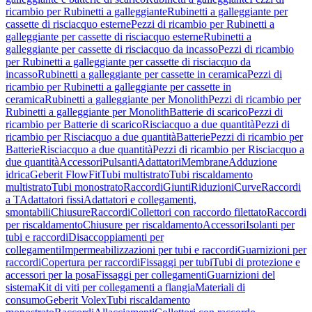
ricambio per Rubinetti a galleggiante
Rubinetti a galleggiante per
cassette di risciacquo esterne
Pezzi di ricambio per Rubinetti a
galleggiante per cassette di risciacquo esterne
Rubinetti a
galleggiante per cassette di risciacquo da incasso
Pezzi di ricambio
per Rubinetti a galleggiante per cassette di risciacquo da
incasso
Rubinetti a galleggiante per cassette in ceramica
Pezzi di
ricambio per Rubinetti a galleggiante per cassette in
ceramica
Rubinetti a galleggiante per Monolith
Pezzi di ricambio per
Rubinetti a galleggiante per Monolith
Batterie di scarico
Pezzi di
ricambio per Batterie di scarico
Risciacquo a due quantità
Pezzi di
ricambio per Risciacquo a due quantità
Batterie
Pezzi di ricambio per
Batterie
Risciacquo a due quantità
Pezzi di ricambio per Risciacquo a
due quantità
Accessori
Pulsanti
Adattatori
Membrane
Adduzione
idrica
Geberit FlowFit
Tubi multistrato
Tubi riscaldamento
multistrato
Tubi monostrato
Raccordi
Giunti
Riduzioni
Curve
Raccordi
a T
Adattatori fissi
Adattatori e collegamenti,
smontabili
Chiusure
Raccordi
Collettori con raccordo filettato
Raccordi
per riscaldamento
Chiusure per riscaldamento
Accessori
Isolanti per
tubi e raccordi
Disaccoppiamenti per
collegamenti
Impermeabilizzazioni per tubi e raccordi
Guarnizioni per
raccordi
Copertura per raccordi
Fissaggi per tubi
Tubi di protezione e
accessori per la posa
Fissaggi per collegamenti
Guarnizioni del
sistema
Kit di viti per collegamenti a flangia
Materiali di
consumo
Geberit Volex
Tubi riscaldamento