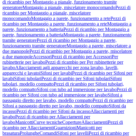
di ricambio per Montaggio a pianale, funzionamento tramite
generatore
Montaggio a pianale, miscelatore monocomando
Pezzi di
ricambio per Montaggio a pianale, miscelatore
monocomando
Montaggio a parete, funzionamento a rete
Pezzi di
ricambio per Montaggio a parete, funzionamento a rete
Montaggio a
parete, funzionamento a batteria
Pezzi di ricambio per Montaggio a
parete, funzionamento a batteria
Montaggio a parete, funzionamento
tramite generatore
Pezzi di ricambio per Montaggio a parete,
funzionamento tramite generatore
Montaggio a parete, miscelatore a
due manopole
Pezzi di ricambio per Montaggio a parete, miscelatore
a due manopole
Accessori
Pezzi di ricambio per Accessori
Per
rubinetterie per lavabo
Pezzi di ricambio per Per rubinetterie per
lavabo
Allacciamenti agli apparecchi per zona lavabo, lavelli,
apparecchi e lavatoi
Sifoni per lavabi
Pezzi di ricambio per Sifoni per
lavabi
Sifoni tubolari
Pezzi di ricambio per Sifoni tubolari
Sifoni
tubolari, modello compatto
Pezzi di ricambio per Sifoni tubolari,
modello compatto
Sifoni con tubo ad immersione per lavabo
Pezzi di
ricambio per Sifoni con tubo ad immersione per lavabo
Sifoni a
passaggio diretto per lavabo, modello compatto
Pezzi di ricambio per
Sifoni a passaggio diretto per lavabo, modello compatto
Sifoni da
incasso
Pezzi di ricambio per Sifoni da incasso
Allacciamenti per
lavabo
Pezzi di ricambio per Allacciamenti per
lavabo
Manicotti
Curve tecniche
Coperture
Allacciamenti
Pezzi di
ricambio per Allacciamenti
Guarnizioni
Manicotti per
brasatura
Prolunghe
Comandi
Sifoni per lavelli
Pezzi di ricambio per