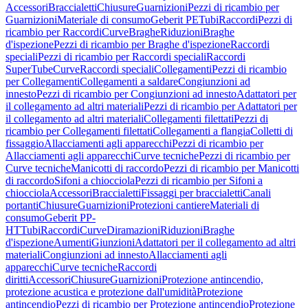
Accessori
Braccialetti
Chiusure
Guarnizioni
Pezzi di ricambio per
Guarnizioni
Materiale di consumo
Geberit PE
Tubi
Raccordi
Pezzi di
ricambio per Raccordi
Curve
Braghe
Riduzioni
Braghe
d'ispezione
Pezzi di ricambio per Braghe d'ispezione
Raccordi
speciali
Pezzi di ricambio per Raccordi speciali
Raccordi
SuperTube
Curve
Raccordi speciali
Collegamenti
Pezzi di ricambio
per Collegamenti
Collegamenti a saldare
Congiunzioni ad
innesto
Pezzi di ricambio per Congiunzioni ad innesto
Adattatori per
il collegamento ad altri materiali
Pezzi di ricambio per Adattatori per
il collegamento ad altri materiali
Collegamenti filettati
Pezzi di
ricambio per Collegamenti filettati
Collegamenti a flangia
Colletti di
fissaggio
Allacciamenti agli apparecchi
Pezzi di ricambio per
Allacciamenti agli apparecchi
Curve tecniche
Pezzi di ricambio per
Curve tecniche
Manicotti di raccordo
Pezzi di ricambio per Manicotti
di raccordo
Sifoni a chiocciola
Pezzi di ricambio per Sifoni a
chiocciola
Accessori
Braccialetti
Fissaggi per braccialetti
Canali
portanti
Chiusure
Guarnizioni
Protezioni cantiere
Materiali di
consumo
Geberit PP-
HT
Tubi
Raccordi
Curve
Diramazioni
Riduzioni
Braghe
d'ispezione
Aumenti
Giunzioni
Adattatori per il collegamento ad altri
materiali
Congiunzioni ad innesto
Allacciamenti agli
apparecchi
Curve tecniche
Raccordi
diritti
Accessori
Chiusure
Guarnizioni
Protezione antincendio,
protezione acustica e protezione dall'umidità
Protezione
antincendio
Pezzi di ricambio per Protezione antincendio
Protezione