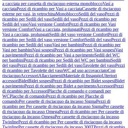
a cacciata per cassetta di risciacquo esterna monoblocco
Vasi a
cacciata
Pezzi di ricambio per Vasi a cacciata
Cassette di risciacquo
esterne per vasi, in vetrochina
Monoblocco
Sedili del vaso
Pezzi di
ricambio per Sedili del vaso
Sedili del vaso
Pezzi di ricambio per
Sedili del vaso
Vasi versione Comfort
Pezzi di ricambio per Vasi
versione Comfort
Vasi a cacciata, prolungati
Pezzi di ricambio per
Vasi a cacciata, prolungati
Sedili del vaso versione Comfort
Pezzi di
ricambio per Sedili del vaso versione Comfort
Sedili del vaso
Pezzi di
ricambio per Sedili del vaso
Vasi per bambini
Pezzi di ricambio per
Vasi per bambini
Vasi sospesi
Pezzi di ricambio per Vasi sospesi
Vasi
a pavimento
Pezzi di ricambio per Vasi a pavimento
Sedili del WC
per bambini
Pezzi di ricambio per Sedili del WC per bambini
Sedili
del vaso
Pezzi di ricambio per Sedili del vaso
Tavolette del vaso
Pezzi
di ricambio per Tavolette del vaso
WC ad uso accovacciato
Con
risciacquo
Accessori
Allacciamenti
Materiale di fissaggio
Ulteriori
accessori
Bidet
Bidet sospesi
Pezzi di ricambio per Bidet sospesi
Bidet
a pavimento
Pezzi di ricambio per Bidet a pavimento
Accessori
Pezzi
di ricambio per Accessori
Placche di comando e comandi per
WC
Placche di comando
Pezzi di ricambio per Placche di
comando
Per cassette di risciacquo da incasso Sigma
Pezzi di
ricambio per Per cassette di risciacquo da incasso Sigma
Per cassette
di risciacquo da incasso Omega
Pezzi di ricambio per Per cassette di
risciacquo da incasso Omega
Per cassette di risciacquo da incasso
Twinline
Pezzi di ricambio per Per cassette di risciacquo da incasso
Twinline
Per cassette di risciacquo da incasso 300T
Pezzi di ricambio