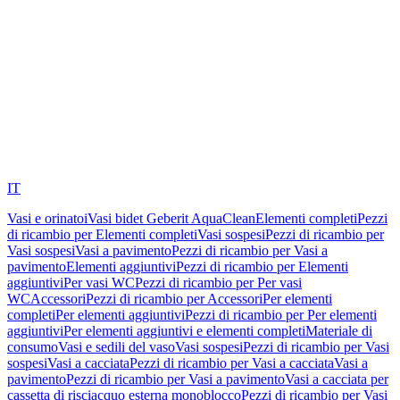
IT
Vasi e orinatoi
Vasi bidet Geberit AquaClean
Elementi completi
Pezzi
di ricambio per Elementi completi
Vasi sospesi
Pezzi di ricambio per
Vasi sospesi
Vasi a pavimento
Pezzi di ricambio per Vasi a
pavimento
Elementi aggiuntivi
Pezzi di ricambio per Elementi
aggiuntivi
Per vasi WC
Pezzi di ricambio per Per vasi
WC
Accessori
Pezzi di ricambio per Accessori
Per elementi
completi
Per elementi aggiuntivi
Pezzi di ricambio per Per elementi
aggiuntivi
Per elementi aggiuntivi e elementi completi
Materiale di
consumo
Vasi e sedili del vaso
Vasi sospesi
Pezzi di ricambio per Vasi
sospesi
Vasi a cacciata
Pezzi di ricambio per Vasi a cacciata
Vasi a
pavimento
Pezzi di ricambio per Vasi a pavimento
Vasi a cacciata per
cassetta di risciacquo esterna monoblocco
Pezzi di ricambio per Vasi