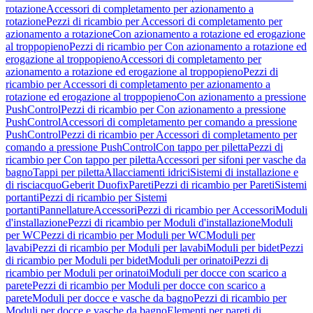
rotazione
Accessori di completamento per azionamento a
rotazione
Pezzi di ricambio per Accessori di completamento per
azionamento a rotazione
Con azionamento a rotazione ed erogazione
al troppopieno
Pezzi di ricambio per Con azionamento a rotazione ed
erogazione al troppopieno
Accessori di completamento per
azionamento a rotazione ed erogazione al troppopieno
Pezzi di
ricambio per Accessori di completamento per azionamento a
rotazione ed erogazione al troppopieno
Con azionamento a pressione
PushControl
Pezzi di ricambio per Con azionamento a pressione
PushControl
Accessori di completamento per comando a pressione
PushControl
Pezzi di ricambio per Accessori di completamento per
comando a pressione PushControl
Con tappo per piletta
Pezzi di
ricambio per Con tappo per piletta
Accessori per sifoni per vasche da
bagno
Tappi per piletta
Allacciamenti idrici
Sistemi di installazione e
di risciacquo
Geberit Duofix
Pareti
Pezzi di ricambio per Pareti
Sistemi
portanti
Pezzi di ricambio per Sistemi
portanti
Pannellature
Accessori
Pezzi di ricambio per Accessori
Moduli
d'installazione
Pezzi di ricambio per Moduli d'installazione
Moduli
per WC
Pezzi di ricambio per Moduli per WC
Moduli per
lavabi
Pezzi di ricambio per Moduli per lavabi
Moduli per bidet
Pezzi
di ricambio per Moduli per bidet
Moduli per orinatoi
Pezzi di
ricambio per Moduli per orinatoi
Moduli per docce con scarico a
parete
Pezzi di ricambio per Moduli per docce con scarico a
parete
Moduli per docce e vasche da bagno
Pezzi di ricambio per
Moduli per docce e vasche da bagno
Elementi per pareti di