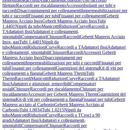
monostrato
Raccordi
Allacciamenti
Collettori con raccordo
filettato
Raccordi per riscaldamento
Accessori
Isolanti per tubi e
raccordi
Disaccoppiamenti per collegamenti
Impermeabilizzazioni per
tubi e raccordi
Fissaggi per tubi
Fissaggi per collegamenti
Geberit
Mapress Acciaio Inox
Geberit Mapress Acciaio Inox
Tubi
1.4401
Nippli da tubo
Manicotti
Riduzioni
Curve
Raccordi a
T
Adattatori fissi
Adattatori e collegamenti,
smontabili
Compensatori
Chiusure
Raccordi
Geberit Mapress Acciaio
Inox, gas
Tubi 1.4401
Nippli da
tubo
Manicotti
Riduzioni
Curve
Raccordi a T
Adattatori fissi
Adattatori
e collegamenti, smontabili
Chiusure
Raccordi
Accessori Geberit
Mapress Acciaio Inox
Disaccoppiamenti per
collegamenti
Impermeabilizzazioni per tubi e raccordi
Fissaggi per
tubi
Fissaggi per collegamenti
Guarnizioni del sistema
Kit di viti per
collegamenti a flangia
Geberit Mapress Therm
Tubi
Therm
Raccordi
Manicotti
Riduzioni
Curve
Raccordi a T
Adattatori
fissi
Adattatori e giunzioni, removibili
Compensatori
assiali
Chiusure
Raccordi per riscaldamento
Chiusure per
riscaldamento
Accessori per Geberit Mapress Therm
Guarnizioni del
sistema
Kit di viti per collegamenti a flangia
Fissaggi per tubi
Geberit
Mapress acciaio al Carbonio
Geberit Mapress Acciaio al
Carbonio
Tubi 1.0034
Tubi 1.0215
Nippli da
tubo
Manicotti
Riduzioni
Curve
Raccordi a T
Croci a 90
gradi
Adattatori fissi
Adattatori e collegamenti,
smontabili
Compensatori
Chiusure
Raccordi per