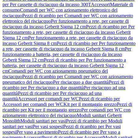
per Per cassette di risciacquo da incasso 300T
Accessori
Materiale di
consumo
Comandi per WC con azionamento elettronico del
risciacquo
Pezzi di ricambio per Comandi per WC con azionamento
elettronico del risciacquo
Per funzionamento a rete, per cassette di
risciacquo da incasso Geberit Sigma 12 cm
Pezzi di ricambio per Per
funzionamento a rete, per cassette di risciacquo da incasso Geberit
Sigma 12 cm
Per funzionamento a rete, per cassette di risciacquo da
incasso Geberit Sigma 8 cm
Pezzi di ricambio per Per funzionamento
a rete, per cassette di risciacquo da incasso Geberit Sigma 8 cm
Per
funzionamento a batteria, per cassette di risciacquo da incasso
Geberit Sigma 12 cm
Pezzi di ricambio per Per funzionamento a
batteria, per cassette di risciacquo da incasso Geberit Sigma 12
cm
Comandi per WC con azionamento pneumatico del
risciacquo
Pezzi di ricambio per Comandi per WC con azionamento
pneumatico del risciacquo
Per risciacquo a due quantità
Pezzi di
ricambio per Per risciacquo a due quantità
Per risciacquo ad una
quantità
Pezzi di ricambio per Per risciacquo ad una
quantità
Accessori per comandi per WC
Pezzi di ricambio per
Accessori per comandi per WC
Kit per il montaggio grezzo
Pezzi di
ricambio per Kit per il montaggio grezzo
Per comandi per WC con
azionamento elettronico del risciacquo
Moduli sanitari Geberit
Monolith
Moduli sanitari per vasi
Pezzi di ricambio per Moduli
sanitari per vasi
Per vasi sospesi
Pezzi di ricambio per Per vasi
sospesi
Per vaso a pavimento
Pezzi di ricambio per Per vaso a
pavimento
Accessori
Pezzi di ricambio per Accessori
Moduli sanitari