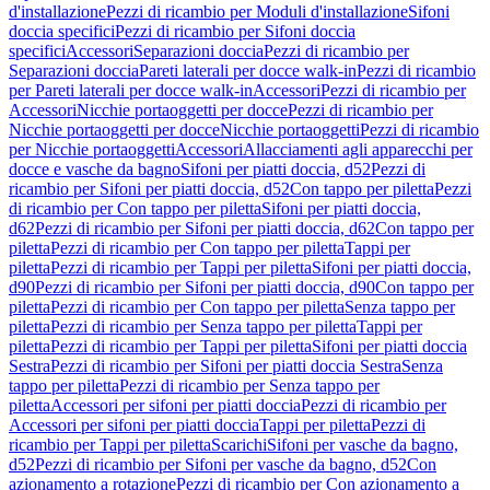
d'installazione
Pezzi di ricambio per Moduli d'installazione
Sifoni
doccia specifici
Pezzi di ricambio per Sifoni doccia
specifici
Accessori
Separazioni doccia
Pezzi di ricambio per
Separazioni doccia
Pareti laterali per docce walk-in
Pezzi di ricambio
per Pareti laterali per docce walk-in
Accessori
Pezzi di ricambio per
Accessori
Nicchie portaoggetti per docce
Pezzi di ricambio per
Nicchie portaoggetti per docce
Nicchie portaoggetti
Pezzi di ricambio
per Nicchie portaoggetti
Accessori
Allacciamenti agli apparecchi per
docce e vasche da bagno
Sifoni per piatti doccia, d52
Pezzi di
ricambio per Sifoni per piatti doccia, d52
Con tappo per piletta
Pezzi
di ricambio per Con tappo per piletta
Sifoni per piatti doccia,
d62
Pezzi di ricambio per Sifoni per piatti doccia, d62
Con tappo per
piletta
Pezzi di ricambio per Con tappo per piletta
Tappi per
piletta
Pezzi di ricambio per Tappi per piletta
Sifoni per piatti doccia,
d90
Pezzi di ricambio per Sifoni per piatti doccia, d90
Con tappo per
piletta
Pezzi di ricambio per Con tappo per piletta
Senza tappo per
piletta
Pezzi di ricambio per Senza tappo per piletta
Tappi per
piletta
Pezzi di ricambio per Tappi per piletta
Sifoni per piatti doccia
Sestra
Pezzi di ricambio per Sifoni per piatti doccia Sestra
Senza
tappo per piletta
Pezzi di ricambio per Senza tappo per
piletta
Accessori per sifoni per piatti doccia
Pezzi di ricambio per
Accessori per sifoni per piatti doccia
Tappi per piletta
Pezzi di
ricambio per Tappi per piletta
Scarichi
Sifoni per vasche da bagno,
d52
Pezzi di ricambio per Sifoni per vasche da bagno, d52
Con
azionamento a rotazione
Pezzi di ricambio per Con azionamento a