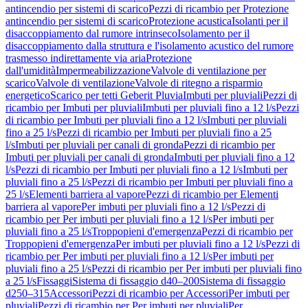
antincendio per sistemi di scarico
Pezzi di ricambio per Protezione
antincendio per sistemi di scarico
Protezione acustica
Isolanti per il
disaccoppiamento dal rumore intrinseco
Isolamento per il
disaccoppiamento dalla struttura e l'isolamento acustico del rumore
trasmesso indirettamente via aria
Protezione
dall'umidità
Impermeabilizzazione
Valvole di ventilazione per
scarico
Valvole di ventilazione
Valvole di ritegno a risparmio
energetico
Scarico per tetti Geberit Pluvia
Imbuti per pluviali
Pezzi di
ricambio per Imbuti per pluviali
Imbuti per pluviali fino a 12 l/s
Pezzi
di ricambio per Imbuti per pluviali fino a 12 l/s
Imbuti per pluviali
fino a 25 l/s
Pezzi di ricambio per Imbuti per pluviali fino a 25
l/s
Imbuti per pluviali per canali di gronda
Pezzi di ricambio per
Imbuti per pluviali per canali di gronda
Imbuti per pluviali fino a 12
l/s
Pezzi di ricambio per Imbuti per pluviali fino a 12 l/s
Imbuti per
pluviali fino a 25 l/s
Pezzi di ricambio per Imbuti per pluviali fino a
25 l/s
Elementi barriera al vapore
Pezzi di ricambio per Elementi
barriera al vapore
Per imbuti per pluviali fino a 12 l/s
Pezzi di
ricambio per Per imbuti per pluviali fino a 12 l/s
Per imbuti per
pluviali fino a 25 l/s
Troppopieni d'emergenza
Pezzi di ricambio per
Troppopieni d'emergenza
Per imbuti per pluviali fino a 12 l/s
Pezzi di
ricambio per Per imbuti per pluviali fino a 12 l/s
Per imbuti per
pluviali fino a 25 l/s
Pezzi di ricambio per Per imbuti per pluviali fino
a 25 l/s
Fissaggi
Sistema di fissaggio d40–200
Sistema di fissaggio
d250–315
Accessori
Pezzi di ricambio per Accessori
Per imbuti per
pluviali
Pezzi di ricambio per Per imbuti per pluviali
Per