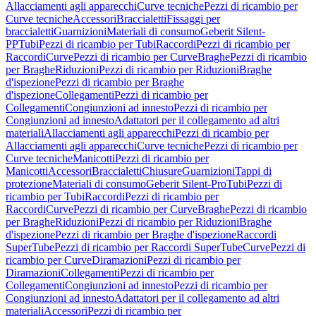
Allacciamenti agli apparecchi
Curve tecniche
Pezzi di ricambio per
Curve tecniche
Accessori
Braccialetti
Fissaggi per
braccialetti
Guarnizioni
Materiali di consumo
Geberit Silent-
PP
Tubi
Pezzi di ricambio per Tubi
Raccordi
Pezzi di ricambio per
Raccordi
Curve
Pezzi di ricambio per Curve
Braghe
Pezzi di ricambio
per Braghe
Riduzioni
Pezzi di ricambio per Riduzioni
Braghe
d'ispezione
Pezzi di ricambio per Braghe
d'ispezione
Collegamenti
Pezzi di ricambio per
Collegamenti
Congiunzioni ad innesto
Pezzi di ricambio per
Congiunzioni ad innesto
Adattatori per il collegamento ad altri
materiali
Allacciamenti agli apparecchi
Pezzi di ricambio per
Allacciamenti agli apparecchi
Curve tecniche
Pezzi di ricambio per
Curve tecniche
Manicotti
Pezzi di ricambio per
Manicotti
Accessori
Braccialetti
Chiusure
Guarnizioni
Tappi di
protezione
Materiali di consumo
Geberit Silent-Pro
Tubi
Pezzi di
ricambio per Tubi
Raccordi
Pezzi di ricambio per
Raccordi
Curve
Pezzi di ricambio per Curve
Braghe
Pezzi di ricambio
per Braghe
Riduzioni
Pezzi di ricambio per Riduzioni
Braghe
d'ispezione
Pezzi di ricambio per Braghe d'ispezione
Raccordi
SuperTube
Pezzi di ricambio per Raccordi SuperTube
Curve
Pezzi di
ricambio per Curve
Diramazioni
Pezzi di ricambio per
Diramazioni
Collegamenti
Pezzi di ricambio per
Collegamenti
Congiunzioni ad innesto
Pezzi di ricambio per
Congiunzioni ad innesto
Adattatori per il collegamento ad altri
materiali
Accessori
Pezzi di ricambio per