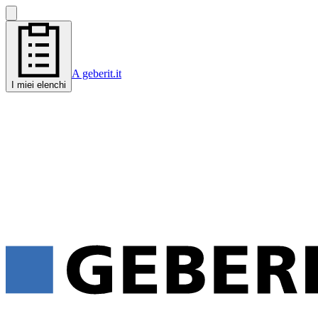
A geberit.it
I miei elenchi