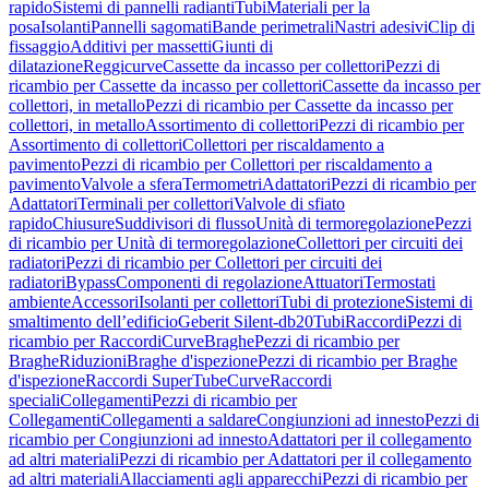
rapido
Sistemi di pannelli radianti
Tubi
Materiali per la
posa
Isolanti
Pannelli sagomati
Bande perimetrali
Nastri adesivi
Clip di
fissaggio
Additivi per massetti
Giunti di
dilatazione
Reggicurve
Cassette da incasso per collettori
Pezzi di
ricambio per Cassette da incasso per collettori
Cassette da incasso per
collettori, in metallo
Pezzi di ricambio per Cassette da incasso per
collettori, in metallo
Assortimento di collettori
Pezzi di ricambio per
Assortimento di collettori
Collettori per riscaldamento a
pavimento
Pezzi di ricambio per Collettori per riscaldamento a
pavimento
Valvole a sfera
Termometri
Adattatori
Pezzi di ricambio per
Adattatori
Terminali per collettori
Valvole di sfiato
rapido
Chiusure
Suddivisori di flusso
Unità di termoregolazione
Pezzi
di ricambio per Unità di termoregolazione
Collettori per circuiti dei
radiatori
Pezzi di ricambio per Collettori per circuiti dei
radiatori
Bypass
Componenti di regolazione
Attuatori
Termostati
ambiente
Accessori
Isolanti per collettori
Tubi di protezione
Sistemi di
smaltimento dell’edificio
Geberit Silent-db20
Tubi
Raccordi
Pezzi di
ricambio per Raccordi
Curve
Braghe
Pezzi di ricambio per
Braghe
Riduzioni
Braghe d'ispezione
Pezzi di ricambio per Braghe
d'ispezione
Raccordi SuperTube
Curve
Raccordi
speciali
Collegamenti
Pezzi di ricambio per
Collegamenti
Collegamenti a saldare
Congiunzioni ad innesto
Pezzi di
ricambio per Congiunzioni ad innesto
Adattatori per il collegamento
ad altri materiali
Pezzi di ricambio per Adattatori per il collegamento
ad altri materiali
Allacciamenti agli apparecchi
Pezzi di ricambio per