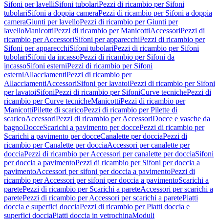
Sifoni per lavelli
Sifoni tubolari
Pezzi di ricambio per Sifoni
tubolari
Sifoni a doppia camera
Pezzi di ricambio per Sifoni a doppia
camera
Giunti per lavello
Pezzi di ricambio per Giunti per
lavello
Manicotti
Pezzi di ricambio per Manicotti
Accessori
Pezzi di
ricambio per Accessori
Sifoni per apparecchi
Pezzi di ricambio per
Sifoni per apparecchi
Sifoni tubolari
Pezzi di ricambio per Sifoni
tubolari
Sifoni da incasso
Pezzi di ricambio per Sifoni da
incasso
Sifoni esterni
Pezzi di ricambio per Sifoni
esterni
Allacciamenti
Pezzi di ricambio per
Allacciamenti
Accessori
Sifoni per lavatoi
Pezzi di ricambio per Sifoni
per lavatoi
Sifoni
Pezzi di ricambio per Sifoni
Curve tecniche
Pezzi di
ricambio per Curve tecniche
Manicotti
Pezzi di ricambio per
Manicotti
Pilette di scarico
Pezzi di ricambio per Pilette di
scarico
Accessori
Pezzi di ricambio per Accessori
Docce e vasche da
bagno
Docce
Scarichi a pavimento per docce
Pezzi di ricambio per
Scarichi a pavimento per docce
Canalette per doccia
Pezzi di
ricambio per Canalette per doccia
Accessori per canalette per
doccia
Pezzi di ricambio per Accessori per canalette per doccia
Sifoni
per doccia a pavimento
Pezzi di ricambio per Sifoni per doccia a
pavimento
Accessori per sifoni per doccia a pavimento
Pezzi di
ricambio per Accessori per sifoni per doccia a pavimento
Scarichi a
parete
Pezzi di ricambio per Scarichi a parete
Accessori per scarichi a
parete
Pezzi di ricambio per Accessori per scarichi a parete
Piatti
doccia e superfici doccia
Pezzi di ricambio per Piatti doccia e
superfici doccia
Piatti doccia in vetrochina
Moduli