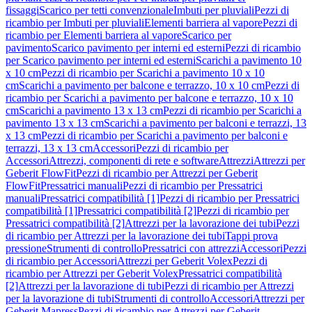
fissaggi
Scarico per tetti convenzionale
Imbuti per pluviali
Pezzi di
ricambio per Imbuti per pluviali
Elementi barriera al vapore
Pezzi di
ricambio per Elementi barriera al vapore
Scarico per
pavimento
Scarico pavimento per interni ed esterni
Pezzi di ricambio
per Scarico pavimento per interni ed esterni
Scarichi a pavimento 10
x 10 cm
Pezzi di ricambio per Scarichi a pavimento 10 x 10
cm
Scarichi a pavimento per balcone e terrazzo, 10 x 10 cm
Pezzi di
ricambio per Scarichi a pavimento per balcone e terrazzo, 10 x 10
cm
Scarichi a pavimento 13 x 13 cm
Pezzi di ricambio per Scarichi a
pavimento 13 x 13 cm
Scarichi a pavimento per balconi e terrazzi, 13
x 13 cm
Pezzi di ricambio per Scarichi a pavimento per balconi e
terrazzi, 13 x 13 cm
Accessori
Pezzi di ricambio per
Accessori
Attrezzi, componenti di rete e software
Attrezzi
Attrezzi per
Geberit FlowFit
Pezzi di ricambio per Attrezzi per Geberit
FlowFit
Pressatrici manuali
Pezzi di ricambio per Pressatrici
manuali
Pressatrici compatibilità [1]
Pezzi di ricambio per Pressatrici
compatibilità [1]
Pressatrici compatibilità [2]
Pezzi di ricambio per
Pressatrici compatibilità [2]
Attrezzi per la lavorazione dei tubi
Pezzi
di ricambio per Attrezzi per la lavorazione dei tubi
Tappi prova
pressione
Strumenti di controllo
Pressatrici con attrezzi
Accessori
Pezzi
di ricambio per Accessori
Attrezzi per Geberit Volex
Pezzi di
ricambio per Attrezzi per Geberit Volex
Pressatrici compatibilità
[2]
Attrezzi per la lavorazione di tubi
Pezzi di ricambio per Attrezzi
per la lavorazione di tubi
Strumenti di controllo
Accessori
Attrezzi per
Geberit Mapress
Pezzi di ricambio per Attrezzi per Geberit