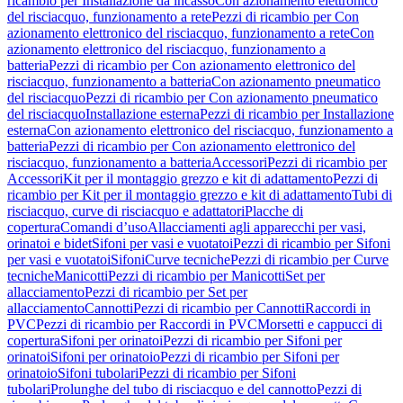
ricambio per Installazione da incasso
Con azionamento elettronico
del risciacquo, funzionamento a rete
Pezzi di ricambio per Con
azionamento elettronico del risciacquo, funzionamento a rete
Con
azionamento elettronico del risciacquo, funzionamento a
batteria
Pezzi di ricambio per Con azionamento elettronico del
risciacquo, funzionamento a batteria
Con azionamento pneumatico
del risciacquo
Pezzi di ricambio per Con azionamento pneumatico
del risciacquo
Installazione esterna
Pezzi di ricambio per Installazione
esterna
Con azionamento elettronico del risciacquo, funzionamento a
batteria
Pezzi di ricambio per Con azionamento elettronico del
risciacquo, funzionamento a batteria
Accessori
Pezzi di ricambio per
Accessori
Kit per il montaggio grezzo e kit di adattamento
Pezzi di
ricambio per Kit per il montaggio grezzo e kit di adattamento
Tubi di
risciacquo, curve di risciacquo e adattatori
Placche di
copertura
Comandi d’uso
Allacciamenti agli apparecchi per vasi,
orinatoi e bidet
Sifoni per vasi e vuotatoi
Pezzi di ricambio per Sifoni
per vasi e vuotatoi
Sifoni
Curve tecniche
Pezzi di ricambio per Curve
tecniche
Manicotti
Pezzi di ricambio per Manicotti
Set per
allacciamento
Pezzi di ricambio per Set per
allacciamento
Cannotti
Pezzi di ricambio per Cannotti
Raccordi in
PVC
Pezzi di ricambio per Raccordi in PVC
Morsetti e cappucci di
copertura
Sifoni per orinatoi
Pezzi di ricambio per Sifoni per
orinatoi
Sifoni per orinatoio
Pezzi di ricambio per Sifoni per
orinatoio
Sifoni tubolari
Pezzi di ricambio per Sifoni
tubolari
Prolunghe del tubo di risciacquo e del cannotto
Pezzi di