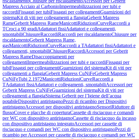
riscaldamento
Chiusure per riscaldamento
Accessori per Geberit
Mapress Acciaio al Carbonio
Impermeabilizzazioni per tubi e
raccordi
Fissaggi per tubi
Fissaggi per collegamenti
Guarnizioni del
sistema
Kit di viti per collegamenti a flangia
Geberit Mapress
Rame
Geberit Mapress Rame
Manicotti
Riduzioni
Curve
Raccordi a
T
Croci a 90 gradi
Adattatori fissi
Adattatori e collegamenti,
smontabili
Chiusure
Raccordi
Raccordi per riscaldamento
Chiusure per
riscaldamento
Geberit Mapress Rame,
gas
Manicotti
Riduzioni
Curve
Raccordi a T
Adattatori fissi
Adattatori e
collegamenti, smontabili
Chiusure
Raccordi
Accessori per Geberit
Mapress Rame
Disaccoppiamenti per
collegamenti
Impermeabilizzazioni per tubi e raccordi
Fissaggi per
tubi
Fissaggi per collegamenti
Guarnizioni del sistema
Kit di viti per
collegamenti a flangia
Geberit Mapress CuNiFe
Geberit Mapress
CuNiFe
Tubi 2.1972
Manicotti
Riduzioni
Curve
Raccordi a
T
Adattatori fissi
Adattatori e collegamenti, smontabili
Accessori per
Geberit Mapress CuNiFe
Guarnizioni del sistema
Kit di viti per
collegamenti a flangia
Sistema Geberit per l’Igiene dell’acqua
potabile
Dispositivi antiristagno
Pezzi di ricambio per Dispositivi
antiristagno
Accessori per dispositivi antiristagno
Sensori
Riduttore di
flusso
Cover e placche di copertura
Cassette di risciacquo e comandi
per WC con dispositivo antiristagno
Cassette di risciacquo da incasso
con dispositivo antiristagno integrato
Accessori per cassette di
risciacquo e comandi per WC con dispositivo antiristagno
Pezzi di
ricambio per Accessori per cassette di risciacquo e comandi per WC