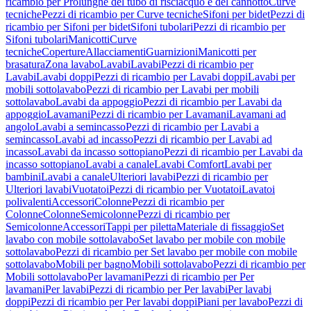
ricambio per Prolunghe del tubo di risciacquo e del cannotto
Curve
tecniche
Pezzi di ricambio per Curve tecniche
Sifoni per bidet
Pezzi di
ricambio per Sifoni per bidet
Sifoni tubolari
Pezzi di ricambio per
Sifoni tubolari
Manicotti
Curve
tecniche
Coperture
Allacciamenti
Guarnizioni
Manicotti per
brasatura
Zona lavabo
Lavabi
Lavabi
Pezzi di ricambio per
Lavabi
Lavabi doppi
Pezzi di ricambio per Lavabi doppi
Lavabi per
mobili sottolavabo
Pezzi di ricambio per Lavabi per mobili
sottolavabo
Lavabi da appoggio
Pezzi di ricambio per Lavabi da
appoggio
Lavamani
Pezzi di ricambio per Lavamani
Lavamani ad
angolo
Lavabi a semincasso
Pezzi di ricambio per Lavabi a
semincasso
Lavabi ad incasso
Pezzi di ricambio per Lavabi ad
incasso
Lavabi da incasso sottopiano
Pezzi di ricambio per Lavabi da
incasso sottopiano
Lavabi a canale
Lavabi Comfort
Lavabi per
bambini
Lavabi a canale
Ulteriori lavabi
Pezzi di ricambio per
Ulteriori lavabi
Vuotatoi
Pezzi di ricambio per Vuotatoi
Lavatoi
polivalenti
Accessori
Colonne
Pezzi di ricambio per
Colonne
Colonne
Semicolonne
Pezzi di ricambio per
Semicolonne
Accessori
Tappi per piletta
Materiale di fissaggio
Set
lavabo con mobile sottolavabo
Set lavabo per mobile con mobile
sottolavabo
Pezzi di ricambio per Set lavabo per mobile con mobile
sottolavabo
Mobili per bagno
Mobili sottolavabo
Pezzi di ricambio per
Mobili sottolavabo
Per lavamani
Pezzi di ricambio per Per
lavamani
Per lavabi
Pezzi di ricambio per Per lavabi
Per lavabi
doppi
Pezzi di ricambio per Per lavabi doppi
Piani per lavabo
Pezzi di