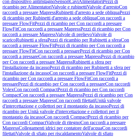
con dispositivo antiristagno
Sensori
Cavi
Alimentatori
Pezzi di
ricambio per Alimentatori
Valvole e rubinetti
Valvole d'arresto
Con
raccordi a pressare Mapress
Rubinetti d'arresto a sede obliqua
Pezzi
di ricambio per Rubinetti d'arresto a sede obliqua
Con raccordi a
pressare FlowFit
Pezzi di ricambio per Con raccordi a pressare
FlowFit
Con raccordi a pressare Mapress
Pezzi di ricambio per Con
raccordi a pressare Mapress
Valvole di prelievo
Valvole di
scarico
Rubinetti a sfera
Pezzi di ricambio per Rubinetti a sfera
Con
raccordi a pressare FlowFit
Pezzi di ricambio per Con raccordi a
pressare FlowFit
Con raccordi a pressare
Pezzi di ricambio per Con
raccordi a pressare
Con raccordi a pressare Mapress
Pezzi di ricambio
per Con raccordi a pressare Mapress
Rubinetti a sfera per
l'installazione da incasso
Pezzi di ricambio per Rubinetti a sfera per
l'installazione da incasso
Con raccordi a pressare FlowFit
Pezzi di
ricambio per Con raccordi a pressare FlowFit
Con raccordi a
pressare
Pezzi di ricambio per Con raccordi a pressare
Con raccordi
Volex
Con raccordi Compact
Pezzi di ricambio per Con raccordi
Compact
Con raccordi a pressare Mapress
Pezzi di ricambio per Con
raccordi a pressare Mapress
Con raccordi filettati
Unità valvole
d'intercettazione e collettori per il montaggio da incasso
Pezzi di
ricambio per Unità valvole d'intercettazione e collettori per il
montaggio da incasso
Con raccordi Compact
Pezzi di ricambio per
Con raccordi Compact
Valvole di ritegno
Con raccordi a pressare
Mapress
Collegamenti idrici per contatore dell'acqua
Con raccordi
filettati
Valvole di sfiato per riscaldamento
Valvole di sfiato