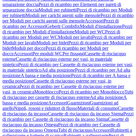
separazione doccia
Pezzi di ricambio per Elementi per pareti di
separazione doccia
Moduli per rubinetti
Pezzi di ricambio per Moduli
per rubinetti
Moduli per carichi agenti sulle mensole
Pezzi di ricambio
per Moduli per carichi agenti sulle mensole
Accessori
Pezzi di
ricambio per Accessori
Geberit Combifix
Moduli d'installazione
Pezzi
di ricambio per Moduli d'installazione
Moduli per WC
Pezzi di
ricambio per Moduli per WC
Moduli per lavabi
Pezzi di ricambio per
Moduli per lavabi
Moduli per bidet
Pezzi di ricambio per Moduli per
bidet
Moduli per docce
Pezzi di ricambio per Moduli per
docce
Accessori
Per moduli WC
Per fissaggi
Cassette di risciacquo
esterne
Cassette di risciacquo esterne per vasi, in materiale
sintetico
Pezzi di ricambio per Cassette di risciacquo esterne per vasi,
in materiale sintetico
Ad alta posizione
Pezzi di ricambio per Ad alta
posizione
A bassa e media posizione
Pezzi di ricambio per A bassa e
media posizione
Cassette di risciacquo esterne per vasi, in
ceramica
Pezzi di ricambio per Cassette di risciacquo esterne per
vasi, in ceramica
Monoblocco
Pezzi di ricambio per Monoblocco
Tubi
di risciacquo per cassette di risciacquo esterne
Ad alta posizione
A
bassa e media posizione
Accessori
Guarnizioni
Guarnizioni ad
anello
Nippli, rosoni e riduttori di flusso
Materiali di consumo
Cassette
di risciacquo da incasso
Cassette di risciacquo da incasso Sigma
Pezzi
di ricambio per Cassette di risciacquo da incasso Sigma
Cassette di
risciacquo da incasso Omega
Pezzi di ricambio per Cassette di
risciacquo da incasso Omega
Tubi di risciacquo
Accessori
Rubinetti a
galleggiante e batterie di scarico
Rubinetti a galleggiante
Pezzi di