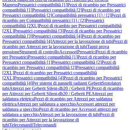
Mapress
Pressatrici compatibilità [1]
Pezzi di ricambio per Pressatrici
compatibilità [1]
Pressatrici compatibilità [2]
Pezzi di ricambio per
Pressatrici compatibilità [2]
Compatibilità pressatrici [1] / [2]
Pezzi di
ricambio per Compatibilità pressatrici [1] / [2]
Pressatrici
compatibilità [2XL]
Pezzi di ricambio per Pressatrici compatibilità
[2XL]
Pressatrici compatibilità [3]
Pezzi di ricambio per Pressatrici
compatibilità [3]
Pressatrici compatibilità [4]
Pezzi di ricambio per
Pressatrici compatibilità [4]
Attrezzi per la lavorazione di tubi
Pezzi di
ricambio per Attrezzi per la lavorazione di tubi
Tappi prova
pressione
Strumenti di controllo
Accessori
Pressatrici
Pezzi di ricambio
per Pressatrici
Pressatrici compatibilità [1]
Pezzi di ricambio per
Pressatrici compatibilità [1]
Pressatrici compatibilità [2]
Pezzi di
ricambio per Pressatrici compatibilità [2]
Pressatrici compatibilità
[2XL]
Pezzi di ricambio per Pressatrici compatibilità
[2XL]
Pressatrici compatibilità [4]
Pezzi di ricambio per Pressatrici
compatibilità [4]
Per sistemi di pannelli radianti Geberit
Srotolatori
tubi
Attrezzi per Geberit Silent-db20 / Geberit PE
Pezzi di ricambio
per Attrezzi per Geberit Silent-db20 / Geberit PE
Attrezzi per
saldatura elettrica
Pezzi di ricambio per Attrezzi per saldatura
elettrica
Attrezzi per saldatura a specchio
Accessori attrezzi per
saldatura a specchio
Pezzi di ricambio per Accessori attrezzi per
saldatura a specchio
Attrezzi per la lavorazione di tubi
Pezzi di
ricambio per Attrezzi per la lavorazione di
tubi
Telecomandi
Telecomandi