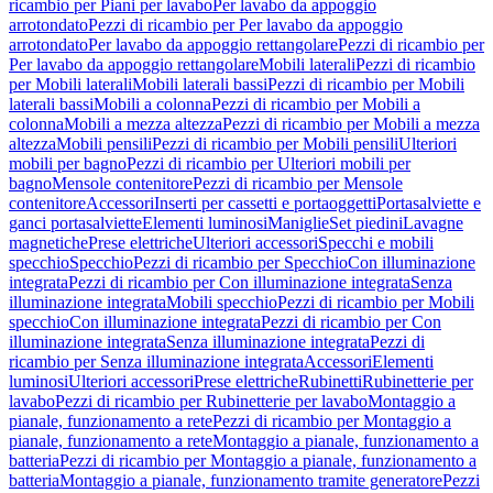
ricambio per Piani per lavabo
Per lavabo da appoggio
arrotondato
Pezzi di ricambio per Per lavabo da appoggio
arrotondato
Per lavabo da appoggio rettangolare
Pezzi di ricambio per
Per lavabo da appoggio rettangolare
Mobili laterali
Pezzi di ricambio
per Mobili laterali
Mobili laterali bassi
Pezzi di ricambio per Mobili
laterali bassi
Mobili a colonna
Pezzi di ricambio per Mobili a
colonna
Mobili a mezza altezza
Pezzi di ricambio per Mobili a mezza
altezza
Mobili pensili
Pezzi di ricambio per Mobili pensili
Ulteriori
mobili per bagno
Pezzi di ricambio per Ulteriori mobili per
bagno
Mensole contenitore
Pezzi di ricambio per Mensole
contenitore
Accessori
Inserti per cassetti e portaoggetti
Portasalviette e
ganci portasalviette
Elementi luminosi
Maniglie
Set piedini
Lavagne
magnetiche
Prese elettriche
Ulteriori accessori
Specchi e mobili
specchio
Specchio
Pezzi di ricambio per Specchio
Con illuminazione
integrata
Pezzi di ricambio per Con illuminazione integrata
Senza
illuminazione integrata
Mobili specchio
Pezzi di ricambio per Mobili
specchio
Con illuminazione integrata
Pezzi di ricambio per Con
illuminazione integrata
Senza illuminazione integrata
Pezzi di
ricambio per Senza illuminazione integrata
Accessori
Elementi
luminosi
Ulteriori accessori
Prese elettriche
Rubinetti
Rubinetterie per
lavabo
Pezzi di ricambio per Rubinetterie per lavabo
Montaggio a
pianale, funzionamento a rete
Pezzi di ricambio per Montaggio a
pianale, funzionamento a rete
Montaggio a pianale, funzionamento a
batteria
Pezzi di ricambio per Montaggio a pianale, funzionamento a
batteria
Montaggio a pianale, funzionamento tramite generatore
Pezzi