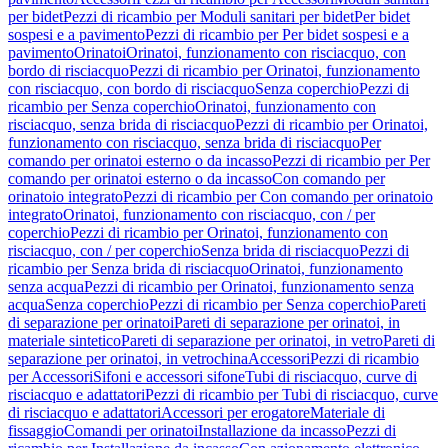
per bidet
Pezzi di ricambio per Moduli sanitari per bidet
Per bidet
sospesi e a pavimento
Pezzi di ricambio per Per bidet sospesi e a
pavimento
Orinatoi
Orinatoi, funzionamento con risciacquo, con
bordo di risciacquo
Pezzi di ricambio per Orinatoi, funzionamento
con risciacquo, con bordo di risciacquo
Senza coperchio
Pezzi di
ricambio per Senza coperchio
Orinatoi, funzionamento con
risciacquo, senza brida di risciacquo
Pezzi di ricambio per Orinatoi,
funzionamento con risciacquo, senza brida di risciacquo
Per
comando per orinatoi esterno o da incasso
Pezzi di ricambio per Per
comando per orinatoi esterno o da incasso
Con comando per
orinatoio integrato
Pezzi di ricambio per Con comando per orinatoio
integrato
Orinatoi, funzionamento con risciacquo, con / per
coperchio
Pezzi di ricambio per Orinatoi, funzionamento con
risciacquo, con / per coperchio
Senza brida di risciacquo
Pezzi di
ricambio per Senza brida di risciacquo
Orinatoi, funzionamento
senza acqua
Pezzi di ricambio per Orinatoi, funzionamento senza
acqua
Senza coperchio
Pezzi di ricambio per Senza coperchio
Pareti
di separazione per orinatoi
Pareti di separazione per orinatoi, in
materiale sintetico
Pareti di separazione per orinatoi, in vetro
Pareti di
separazione per orinatoi, in vetrochina
Accessori
Pezzi di ricambio
per Accessori
Sifoni e accessori sifone
Tubi di risciacquo, curve di
risciacquo e adattatori
Pezzi di ricambio per Tubi di risciacquo, curve
di risciacquo e adattatori
Accessori per erogatore
Materiale di
fissaggio
Comandi per orinatoi
Installazione da incasso
Pezzi di