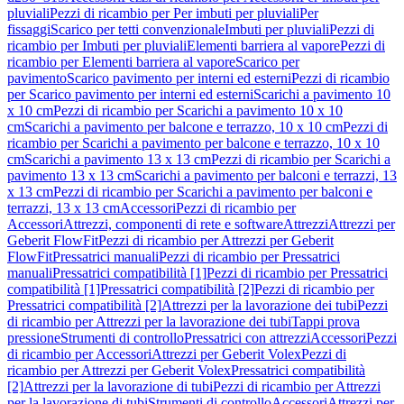
pluviali
Pezzi di ricambio per Per imbuti per pluviali
Per
fissaggi
Scarico per tetti convenzionale
Imbuti per pluviali
Pezzi di
ricambio per Imbuti per pluviali
Elementi barriera al vapore
Pezzi di
ricambio per Elementi barriera al vapore
Scarico per
pavimento
Scarico pavimento per interni ed esterni
Pezzi di ricambio
per Scarico pavimento per interni ed esterni
Scarichi a pavimento 10
x 10 cm
Pezzi di ricambio per Scarichi a pavimento 10 x 10
cm
Scarichi a pavimento per balcone e terrazzo, 10 x 10 cm
Pezzi di
ricambio per Scarichi a pavimento per balcone e terrazzo, 10 x 10
cm
Scarichi a pavimento 13 x 13 cm
Pezzi di ricambio per Scarichi a
pavimento 13 x 13 cm
Scarichi a pavimento per balconi e terrazzi, 13
x 13 cm
Pezzi di ricambio per Scarichi a pavimento per balconi e
terrazzi, 13 x 13 cm
Accessori
Pezzi di ricambio per
Accessori
Attrezzi, componenti di rete e software
Attrezzi
Attrezzi per
Geberit FlowFit
Pezzi di ricambio per Attrezzi per Geberit
FlowFit
Pressatrici manuali
Pezzi di ricambio per Pressatrici
manuali
Pressatrici compatibilità [1]
Pezzi di ricambio per Pressatrici
compatibilità [1]
Pressatrici compatibilità [2]
Pezzi di ricambio per
Pressatrici compatibilità [2]
Attrezzi per la lavorazione dei tubi
Pezzi
di ricambio per Attrezzi per la lavorazione dei tubi
Tappi prova
pressione
Strumenti di controllo
Pressatrici con attrezzi
Accessori
Pezzi
di ricambio per Accessori
Attrezzi per Geberit Volex
Pezzi di
ricambio per Attrezzi per Geberit Volex
Pressatrici compatibilità
[2]
Attrezzi per la lavorazione di tubi
Pezzi di ricambio per Attrezzi
per la lavorazione di tubi
Strumenti di controllo
Accessori
Attrezzi per