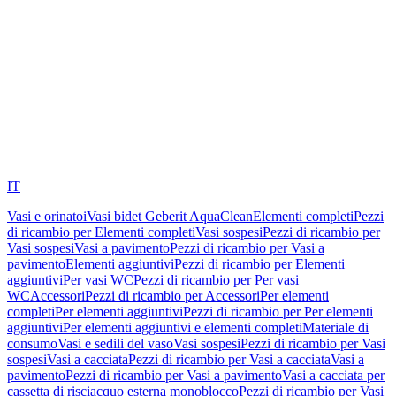
IT
Vasi e orinatoi
Vasi bidet Geberit AquaClean
Elementi completi
Pezzi
di ricambio per Elementi completi
Vasi sospesi
Pezzi di ricambio per
Vasi sospesi
Vasi a pavimento
Pezzi di ricambio per Vasi a
pavimento
Elementi aggiuntivi
Pezzi di ricambio per Elementi
aggiuntivi
Per vasi WC
Pezzi di ricambio per Per vasi
WC
Accessori
Pezzi di ricambio per Accessori
Per elementi
completi
Per elementi aggiuntivi
Pezzi di ricambio per Per elementi
aggiuntivi
Per elementi aggiuntivi e elementi completi
Materiale di
consumo
Vasi e sedili del vaso
Vasi sospesi
Pezzi di ricambio per Vasi
sospesi
Vasi a cacciata
Pezzi di ricambio per Vasi a cacciata
Vasi a
pavimento
Pezzi di ricambio per Vasi a pavimento
Vasi a cacciata per
cassetta di risciacquo esterna monoblocco
Pezzi di ricambio per Vasi