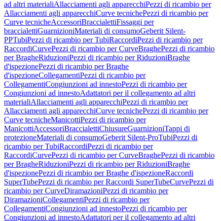
ad altri materiali
Allacciamenti agli apparecchi
Pezzi di ricambio per
Allacciamenti agli apparecchi
Curve tecniche
Pezzi di ricambio per
Curve tecniche
Accessori
Braccialetti
Fissaggi per
braccialetti
Guarnizioni
Materiali di consumo
Geberit Silent-
PP
Tubi
Pezzi di ricambio per Tubi
Raccordi
Pezzi di ricambio per
Raccordi
Curve
Pezzi di ricambio per Curve
Braghe
Pezzi di ricambio
per Braghe
Riduzioni
Pezzi di ricambio per Riduzioni
Braghe
d'ispezione
Pezzi di ricambio per Braghe
d'ispezione
Collegamenti
Pezzi di ricambio per
Collegamenti
Congiunzioni ad innesto
Pezzi di ricambio per
Congiunzioni ad innesto
Adattatori per il collegamento ad altri
materiali
Allacciamenti agli apparecchi
Pezzi di ricambio per
Allacciamenti agli apparecchi
Curve tecniche
Pezzi di ricambio per
Curve tecniche
Manicotti
Pezzi di ricambio per
Manicotti
Accessori
Braccialetti
Chiusure
Guarnizioni
Tappi di
protezione
Materiali di consumo
Geberit Silent-Pro
Tubi
Pezzi di
ricambio per Tubi
Raccordi
Pezzi di ricambio per
Raccordi
Curve
Pezzi di ricambio per Curve
Braghe
Pezzi di ricambio
per Braghe
Riduzioni
Pezzi di ricambio per Riduzioni
Braghe
d'ispezione
Pezzi di ricambio per Braghe d'ispezione
Raccordi
SuperTube
Pezzi di ricambio per Raccordi SuperTube
Curve
Pezzi di
ricambio per Curve
Diramazioni
Pezzi di ricambio per
Diramazioni
Collegamenti
Pezzi di ricambio per
Collegamenti
Congiunzioni ad innesto
Pezzi di ricambio per
Congiunzioni ad innesto
Adattatori per il collegamento ad altri