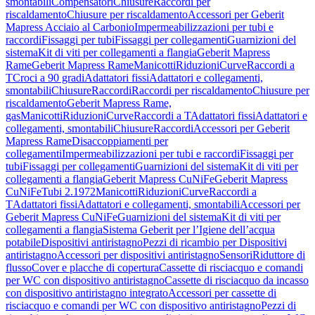
smontabili
Compensatori
Chiusure
Raccordi per
riscaldamento
Chiusure per riscaldamento
Accessori per Geberit
Mapress Acciaio al Carbonio
Impermeabilizzazioni per tubi e
raccordi
Fissaggi per tubi
Fissaggi per collegamenti
Guarnizioni del
sistema
Kit di viti per collegamenti a flangia
Geberit Mapress
Rame
Geberit Mapress Rame
Manicotti
Riduzioni
Curve
Raccordi a
T
Croci a 90 gradi
Adattatori fissi
Adattatori e collegamenti,
smontabili
Chiusure
Raccordi
Raccordi per riscaldamento
Chiusure per
riscaldamento
Geberit Mapress Rame,
gas
Manicotti
Riduzioni
Curve
Raccordi a T
Adattatori fissi
Adattatori e
collegamenti, smontabili
Chiusure
Raccordi
Accessori per Geberit
Mapress Rame
Disaccoppiamenti per
collegamenti
Impermeabilizzazioni per tubi e raccordi
Fissaggi per
tubi
Fissaggi per collegamenti
Guarnizioni del sistema
Kit di viti per
collegamenti a flangia
Geberit Mapress CuNiFe
Geberit Mapress
CuNiFe
Tubi 2.1972
Manicotti
Riduzioni
Curve
Raccordi a
T
Adattatori fissi
Adattatori e collegamenti, smontabili
Accessori per
Geberit Mapress CuNiFe
Guarnizioni del sistema
Kit di viti per
collegamenti a flangia
Sistema Geberit per l’Igiene dell’acqua
potabile
Dispositivi antiristagno
Pezzi di ricambio per Dispositivi
antiristagno
Accessori per dispositivi antiristagno
Sensori
Riduttore di
flusso
Cover e placche di copertura
Cassette di risciacquo e comandi
per WC con dispositivo antiristagno
Cassette di risciacquo da incasso
con dispositivo antiristagno integrato
Accessori per cassette di
risciacquo e comandi per WC con dispositivo antiristagno
Pezzi di