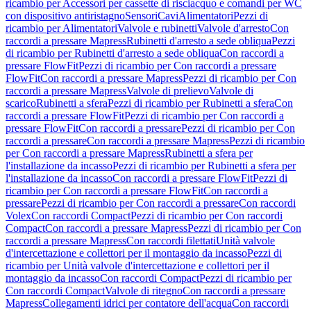
ricambio per Accessori per cassette di risciacquo e comandi per WC
con dispositivo antiristagno
Sensori
Cavi
Alimentatori
Pezzi di
ricambio per Alimentatori
Valvole e rubinetti
Valvole d'arresto
Con
raccordi a pressare Mapress
Rubinetti d'arresto a sede obliqua
Pezzi
di ricambio per Rubinetti d'arresto a sede obliqua
Con raccordi a
pressare FlowFit
Pezzi di ricambio per Con raccordi a pressare
FlowFit
Con raccordi a pressare Mapress
Pezzi di ricambio per Con
raccordi a pressare Mapress
Valvole di prelievo
Valvole di
scarico
Rubinetti a sfera
Pezzi di ricambio per Rubinetti a sfera
Con
raccordi a pressare FlowFit
Pezzi di ricambio per Con raccordi a
pressare FlowFit
Con raccordi a pressare
Pezzi di ricambio per Con
raccordi a pressare
Con raccordi a pressare Mapress
Pezzi di ricambio
per Con raccordi a pressare Mapress
Rubinetti a sfera per
l'installazione da incasso
Pezzi di ricambio per Rubinetti a sfera per
l'installazione da incasso
Con raccordi a pressare FlowFit
Pezzi di
ricambio per Con raccordi a pressare FlowFit
Con raccordi a
pressare
Pezzi di ricambio per Con raccordi a pressare
Con raccordi
Volex
Con raccordi Compact
Pezzi di ricambio per Con raccordi
Compact
Con raccordi a pressare Mapress
Pezzi di ricambio per Con
raccordi a pressare Mapress
Con raccordi filettati
Unità valvole
d'intercettazione e collettori per il montaggio da incasso
Pezzi di
ricambio per Unità valvole d'intercettazione e collettori per il
montaggio da incasso
Con raccordi Compact
Pezzi di ricambio per
Con raccordi Compact
Valvole di ritegno
Con raccordi a pressare
Mapress
Collegamenti idrici per contatore dell'acqua
Con raccordi