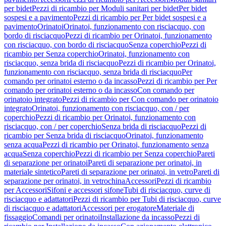
per bidet
Pezzi di ricambio per Moduli sanitari per bidet
Per bidet
sospesi e a pavimento
Pezzi di ricambio per Per bidet sospesi e a
pavimento
Orinatoi
Orinatoi, funzionamento con risciacquo, con
bordo di risciacquo
Pezzi di ricambio per Orinatoi, funzionamento
con risciacquo, con bordo di risciacquo
Senza coperchio
Pezzi di
ricambio per Senza coperchio
Orinatoi, funzionamento con
risciacquo, senza brida di risciacquo
Pezzi di ricambio per Orinatoi,
funzionamento con risciacquo, senza brida di risciacquo
Per
comando per orinatoi esterno o da incasso
Pezzi di ricambio per Per
comando per orinatoi esterno o da incasso
Con comando per
orinatoio integrato
Pezzi di ricambio per Con comando per orinatoio
integrato
Orinatoi, funzionamento con risciacquo, con / per
coperchio
Pezzi di ricambio per Orinatoi, funzionamento con
risciacquo, con / per coperchio
Senza brida di risciacquo
Pezzi di
ricambio per Senza brida di risciacquo
Orinatoi, funzionamento
senza acqua
Pezzi di ricambio per Orinatoi, funzionamento senza
acqua
Senza coperchio
Pezzi di ricambio per Senza coperchio
Pareti
di separazione per orinatoi
Pareti di separazione per orinatoi, in
materiale sintetico
Pareti di separazione per orinatoi, in vetro
Pareti di
separazione per orinatoi, in vetrochina
Accessori
Pezzi di ricambio
per Accessori
Sifoni e accessori sifone
Tubi di risciacquo, curve di
risciacquo e adattatori
Pezzi di ricambio per Tubi di risciacquo, curve
di risciacquo e adattatori
Accessori per erogatore
Materiale di
fissaggio
Comandi per orinatoi
Installazione da incasso
Pezzi di