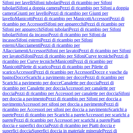
Sifoni per lavelli
Sifoni tubolari
Pezzi di ricambio per Sifoni
tubolari
Sifoni a doppia camera
Pezzi di ricambio per Sifoni a doppia
camera
Giunti per lavello
Pezzi di ricambio per Giunti per
lavello
Manicotti
Pezzi di ricambio per Manicotti
Accessori
Pezzi di
ricambio per Accessori
Sifoni per apparecchi
Pezzi di ricambio per
Sifoni per apparecchi
Sifoni tubolari
Pezzi di ricambio per Sifoni
tubolari
Sifoni da incasso
Pezzi di ricambio per Sifoni da
incasso
Sifoni esterni
Pezzi di ricambio per Sifoni
esterni
Allacciamenti
Pezzi di ricambio per
Allacciamenti
Accessori
Sifoni per lavatoi
Pezzi di ricambio per Sifoni
per lavatoi
Sifoni
Pezzi di ricambio per Sifoni
Curve tecniche
Pezzi di
ricambio per Curve tecniche
Manicotti
Pezzi di ricambio per
Manicotti
Pilette di scarico
Pezzi di ricambio per Pilette di
scarico
Accessori
Pezzi di ricambio per Accessori
Docce e vasche da
bagno
Docce
Scarichi a pavimento per docce
Pezzi di ricambio per
Scarichi a pavimento per docce
Canalette per doccia
Pezzi di
ricambio per Canalette per doccia
Accessori per canalette per
doccia
Pezzi di ricambio per Accessori per canalette per doccia
Sifoni
per doccia a pavimento
Pezzi di ricambio per Sifoni per doccia a
pavimento
Accessori per sifoni per doccia a pavimento
Pezzi di
ricambio per Accessori per sifoni per doccia a pavimento
Scarichi a
parete
Pezzi di ricambio per Scarichi a parete
Accessori per scarichi a
parete
Pezzi di ricambio per Accessori per scarichi a parete
Piatti
doccia e superfici doccia
Pezzi di ricambio per Piatti doccia e
superfici doccia
Superfici doccia in materiale minerale
Pezzi di