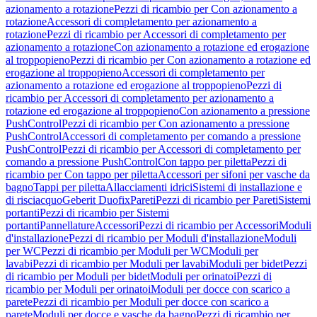
azionamento a rotazione
Pezzi di ricambio per Con azionamento a
rotazione
Accessori di completamento per azionamento a
rotazione
Pezzi di ricambio per Accessori di completamento per
azionamento a rotazione
Con azionamento a rotazione ed erogazione
al troppopieno
Pezzi di ricambio per Con azionamento a rotazione ed
erogazione al troppopieno
Accessori di completamento per
azionamento a rotazione ed erogazione al troppopieno
Pezzi di
ricambio per Accessori di completamento per azionamento a
rotazione ed erogazione al troppopieno
Con azionamento a pressione
PushControl
Pezzi di ricambio per Con azionamento a pressione
PushControl
Accessori di completamento per comando a pressione
PushControl
Pezzi di ricambio per Accessori di completamento per
comando a pressione PushControl
Con tappo per piletta
Pezzi di
ricambio per Con tappo per piletta
Accessori per sifoni per vasche da
bagno
Tappi per piletta
Allacciamenti idrici
Sistemi di installazione e
di risciacquo
Geberit Duofix
Pareti
Pezzi di ricambio per Pareti
Sistemi
portanti
Pezzi di ricambio per Sistemi
portanti
Pannellature
Accessori
Pezzi di ricambio per Accessori
Moduli
d'installazione
Pezzi di ricambio per Moduli d'installazione
Moduli
per WC
Pezzi di ricambio per Moduli per WC
Moduli per
lavabi
Pezzi di ricambio per Moduli per lavabi
Moduli per bidet
Pezzi
di ricambio per Moduli per bidet
Moduli per orinatoi
Pezzi di
ricambio per Moduli per orinatoi
Moduli per docce con scarico a
parete
Pezzi di ricambio per Moduli per docce con scarico a
parete
Moduli per docce e vasche da bagno
Pezzi di ricambio per