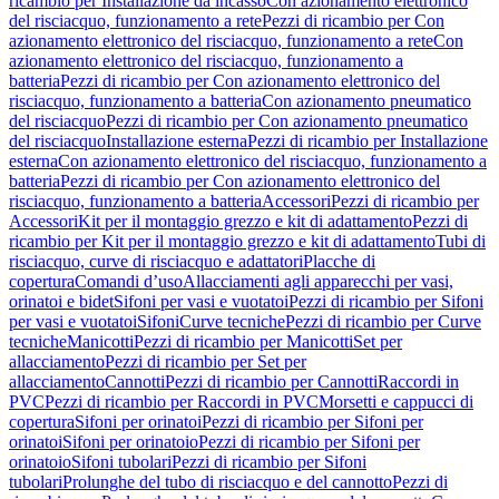
ricambio per Installazione da incasso
Con azionamento elettronico
del risciacquo, funzionamento a rete
Pezzi di ricambio per Con
azionamento elettronico del risciacquo, funzionamento a rete
Con
azionamento elettronico del risciacquo, funzionamento a
batteria
Pezzi di ricambio per Con azionamento elettronico del
risciacquo, funzionamento a batteria
Con azionamento pneumatico
del risciacquo
Pezzi di ricambio per Con azionamento pneumatico
del risciacquo
Installazione esterna
Pezzi di ricambio per Installazione
esterna
Con azionamento elettronico del risciacquo, funzionamento a
batteria
Pezzi di ricambio per Con azionamento elettronico del
risciacquo, funzionamento a batteria
Accessori
Pezzi di ricambio per
Accessori
Kit per il montaggio grezzo e kit di adattamento
Pezzi di
ricambio per Kit per il montaggio grezzo e kit di adattamento
Tubi di
risciacquo, curve di risciacquo e adattatori
Placche di
copertura
Comandi d’uso
Allacciamenti agli apparecchi per vasi,
orinatoi e bidet
Sifoni per vasi e vuotatoi
Pezzi di ricambio per Sifoni
per vasi e vuotatoi
Sifoni
Curve tecniche
Pezzi di ricambio per Curve
tecniche
Manicotti
Pezzi di ricambio per Manicotti
Set per
allacciamento
Pezzi di ricambio per Set per
allacciamento
Cannotti
Pezzi di ricambio per Cannotti
Raccordi in
PVC
Pezzi di ricambio per Raccordi in PVC
Morsetti e cappucci di
copertura
Sifoni per orinatoi
Pezzi di ricambio per Sifoni per
orinatoi
Sifoni per orinatoio
Pezzi di ricambio per Sifoni per
orinatoio
Sifoni tubolari
Pezzi di ricambio per Sifoni
tubolari
Prolunghe del tubo di risciacquo e del cannotto
Pezzi di