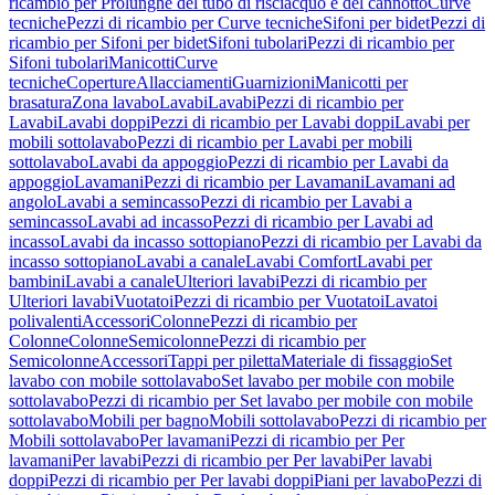
ricambio per Prolunghe del tubo di risciacquo e del cannotto
Curve
tecniche
Pezzi di ricambio per Curve tecniche
Sifoni per bidet
Pezzi di
ricambio per Sifoni per bidet
Sifoni tubolari
Pezzi di ricambio per
Sifoni tubolari
Manicotti
Curve
tecniche
Coperture
Allacciamenti
Guarnizioni
Manicotti per
brasatura
Zona lavabo
Lavabi
Lavabi
Pezzi di ricambio per
Lavabi
Lavabi doppi
Pezzi di ricambio per Lavabi doppi
Lavabi per
mobili sottolavabo
Pezzi di ricambio per Lavabi per mobili
sottolavabo
Lavabi da appoggio
Pezzi di ricambio per Lavabi da
appoggio
Lavamani
Pezzi di ricambio per Lavamani
Lavamani ad
angolo
Lavabi a semincasso
Pezzi di ricambio per Lavabi a
semincasso
Lavabi ad incasso
Pezzi di ricambio per Lavabi ad
incasso
Lavabi da incasso sottopiano
Pezzi di ricambio per Lavabi da
incasso sottopiano
Lavabi a canale
Lavabi Comfort
Lavabi per
bambini
Lavabi a canale
Ulteriori lavabi
Pezzi di ricambio per
Ulteriori lavabi
Vuotatoi
Pezzi di ricambio per Vuotatoi
Lavatoi
polivalenti
Accessori
Colonne
Pezzi di ricambio per
Colonne
Colonne
Semicolonne
Pezzi di ricambio per
Semicolonne
Accessori
Tappi per piletta
Materiale di fissaggio
Set
lavabo con mobile sottolavabo
Set lavabo per mobile con mobile
sottolavabo
Pezzi di ricambio per Set lavabo per mobile con mobile
sottolavabo
Mobili per bagno
Mobili sottolavabo
Pezzi di ricambio per
Mobili sottolavabo
Per lavamani
Pezzi di ricambio per Per
lavamani
Per lavabi
Pezzi di ricambio per Per lavabi
Per lavabi
doppi
Pezzi di ricambio per Per lavabi doppi
Piani per lavabo
Pezzi di