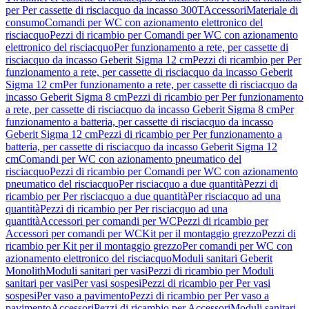
per Per cassette di risciacquo da incasso 300T
Accessori
Materiale di
consumo
Comandi per WC con azionamento elettronico del
risciacquo
Pezzi di ricambio per Comandi per WC con azionamento
elettronico del risciacquo
Per funzionamento a rete, per cassette di
risciacquo da incasso Geberit Sigma 12 cm
Pezzi di ricambio per Per
funzionamento a rete, per cassette di risciacquo da incasso Geberit
Sigma 12 cm
Per funzionamento a rete, per cassette di risciacquo da
incasso Geberit Sigma 8 cm
Pezzi di ricambio per Per funzionamento
a rete, per cassette di risciacquo da incasso Geberit Sigma 8 cm
Per
funzionamento a batteria, per cassette di risciacquo da incasso
Geberit Sigma 12 cm
Pezzi di ricambio per Per funzionamento a
batteria, per cassette di risciacquo da incasso Geberit Sigma 12
cm
Comandi per WC con azionamento pneumatico del
risciacquo
Pezzi di ricambio per Comandi per WC con azionamento
pneumatico del risciacquo
Per risciacquo a due quantità
Pezzi di
ricambio per Per risciacquo a due quantità
Per risciacquo ad una
quantità
Pezzi di ricambio per Per risciacquo ad una
quantità
Accessori per comandi per WC
Pezzi di ricambio per
Accessori per comandi per WC
Kit per il montaggio grezzo
Pezzi di
ricambio per Kit per il montaggio grezzo
Per comandi per WC con
azionamento elettronico del risciacquo
Moduli sanitari Geberit
Monolith
Moduli sanitari per vasi
Pezzi di ricambio per Moduli
sanitari per vasi
Per vasi sospesi
Pezzi di ricambio per Per vasi
sospesi
Per vaso a pavimento
Pezzi di ricambio per Per vaso a
pavimento
Accessori
Pezzi di ricambio per Accessori
Moduli sanitari