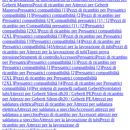
Geberit Mapress
Pezzi di ricambio per Attrezzi per Geberit
Mapress
Pressatrici compatibilità [1]
Pezzi di ricambio per Pressatrici
compatibilità [1]
Pressatrici compatibilità [2]
Pezzi di ricambio per
Pressatrici compatibilità [2]
Compatibilità pressatrici [1] / [2]
Pezzi di
ricambio per Compatibilità pressatrici [1] / [2]
Pressatrici
compatibilità [2XL]
Pezzi di ricambio per Pressatrici compatibilità
[2XL]
Pressatrici compatibilità [3]
Pezzi di ricambio per Pressatrici
compatibilità [3]
Pressatrici compatibilità [4]
Pezzi di ricambio per
Pressatrici compatibilità [4]
Attrezzi per la lavorazione di tubi
Pezzi di
ricambio per Attrezzi per la lavorazione di tubi
Tappi prova
pressione
Strumenti di controllo
Accessori
Pressatrici
Pezzi di ricambio
per Pressatrici
Pressatrici compatibilità [1]
Pezzi di ricambio per
Pressatrici compatibilità [1]
Pressatrici compatibilità [2]
Pezzi di
ricambio per Pressatrici compatibilità [2]
Pressatrici compatibilità
[2XL]
Pezzi di ricambio per Pressatrici compatibilità
[2XL]
Pressatrici compatibilità [4]
Pezzi di ricambio per Pressatrici
compatibilità [4]
Per sistemi di pannelli radianti Geberit
Srotolatori
tubi
Attrezzi per Geberit Silent-db20 / Geberit PE
Pezzi di ricambio
per Attrezzi per Geberit Silent-db20 / Geberit PE
Attrezzi per
saldatura elettrica
Pezzi di ricambio per Attrezzi per saldatura
elettrica
Attrezzi per saldatura a specchio
Accessori attrezzi per
saldatura a specchio
Pezzi di ricambio per Accessori attrezzi per
saldatura a specchio
Attrezzi per la lavorazione di tubi
Pezzi di
ricambio per Attrezzi per la lavorazione di