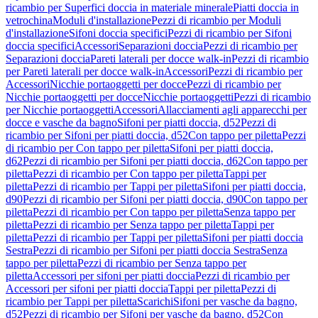
ricambio per Superfici doccia in materiale minerale
Piatti doccia in
vetrochina
Moduli d'installazione
Pezzi di ricambio per Moduli
d'installazione
Sifoni doccia specifici
Pezzi di ricambio per Sifoni
doccia specifici
Accessori
Separazioni doccia
Pezzi di ricambio per
Separazioni doccia
Pareti laterali per docce walk-in
Pezzi di ricambio
per Pareti laterali per docce walk-in
Accessori
Pezzi di ricambio per
Accessori
Nicchie portaoggetti per docce
Pezzi di ricambio per
Nicchie portaoggetti per docce
Nicchie portaoggetti
Pezzi di ricambio
per Nicchie portaoggetti
Accessori
Allacciamenti agli apparecchi per
docce e vasche da bagno
Sifoni per piatti doccia, d52
Pezzi di
ricambio per Sifoni per piatti doccia, d52
Con tappo per piletta
Pezzi
di ricambio per Con tappo per piletta
Sifoni per piatti doccia,
d62
Pezzi di ricambio per Sifoni per piatti doccia, d62
Con tappo per
piletta
Pezzi di ricambio per Con tappo per piletta
Tappi per
piletta
Pezzi di ricambio per Tappi per piletta
Sifoni per piatti doccia,
d90
Pezzi di ricambio per Sifoni per piatti doccia, d90
Con tappo per
piletta
Pezzi di ricambio per Con tappo per piletta
Senza tappo per
piletta
Pezzi di ricambio per Senza tappo per piletta
Tappi per
piletta
Pezzi di ricambio per Tappi per piletta
Sifoni per piatti doccia
Sestra
Pezzi di ricambio per Sifoni per piatti doccia Sestra
Senza
tappo per piletta
Pezzi di ricambio per Senza tappo per
piletta
Accessori per sifoni per piatti doccia
Pezzi di ricambio per
Accessori per sifoni per piatti doccia
Tappi per piletta
Pezzi di
ricambio per Tappi per piletta
Scarichi
Sifoni per vasche da bagno,
d52
Pezzi di ricambio per Sifoni per vasche da bagno, d52
Con