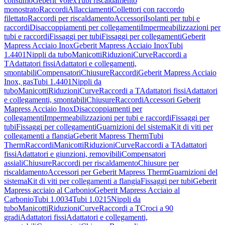
consumo
Geberit Volex
Tubi riscaldamento
monostrato
Raccordi
Allacciamenti
Collettori con raccordo
filettato
Raccordi per riscaldamento
Accessori
Isolanti per tubi e
raccordi
Disaccoppiamenti per collegamenti
Impermeabilizzazioni per
tubi e raccordi
Fissaggi per tubi
Fissaggi per collegamenti
Geberit
Mapress Acciaio Inox
Geberit Mapress Acciaio Inox
Tubi
1.4401
Nippli da tubo
Manicotti
Riduzioni
Curve
Raccordi a
T
Adattatori fissi
Adattatori e collegamenti,
smontabili
Compensatori
Chiusure
Raccordi
Geberit Mapress Acciaio
Inox, gas
Tubi 1.4401
Nippli da
tubo
Manicotti
Riduzioni
Curve
Raccordi a T
Adattatori fissi
Adattatori
e collegamenti, smontabili
Chiusure
Raccordi
Accessori Geberit
Mapress Acciaio Inox
Disaccoppiamenti per
collegamenti
Impermeabilizzazioni per tubi e raccordi
Fissaggi per
tubi
Fissaggi per collegamenti
Guarnizioni del sistema
Kit di viti per
collegamenti a flangia
Geberit Mapress Therm
Tubi
Therm
Raccordi
Manicotti
Riduzioni
Curve
Raccordi a T
Adattatori
fissi
Adattatori e giunzioni, removibili
Compensatori
assiali
Chiusure
Raccordi per riscaldamento
Chiusure per
riscaldamento
Accessori per Geberit Mapress Therm
Guarnizioni del
sistema
Kit di viti per collegamenti a flangia
Fissaggi per tubi
Geberit
Mapress acciaio al Carbonio
Geberit Mapress Acciaio al
Carbonio
Tubi 1.0034
Tubi 1.0215
Nippli da
tubo
Manicotti
Riduzioni
Curve
Raccordi a T
Croci a 90
gradi
Adattatori fissi
Adattatori e collegamenti,