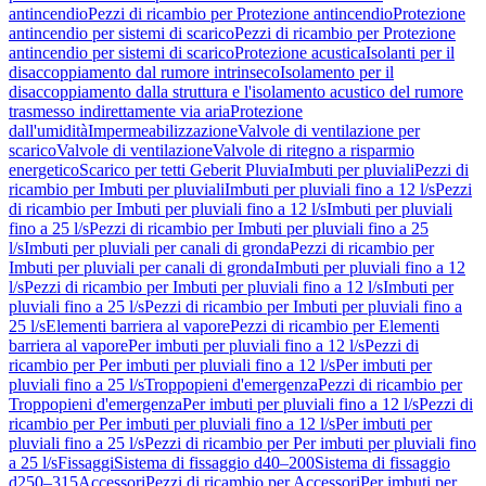
antincendio
Pezzi di ricambio per Protezione antincendio
Protezione
antincendio per sistemi di scarico
Pezzi di ricambio per Protezione
antincendio per sistemi di scarico
Protezione acustica
Isolanti per il
disaccoppiamento dal rumore intrinseco
Isolamento per il
disaccoppiamento dalla struttura e l'isolamento acustico del rumore
trasmesso indirettamente via aria
Protezione
dall'umidità
Impermeabilizzazione
Valvole di ventilazione per
scarico
Valvole di ventilazione
Valvole di ritegno a risparmio
energetico
Scarico per tetti Geberit Pluvia
Imbuti per pluviali
Pezzi di
ricambio per Imbuti per pluviali
Imbuti per pluviali fino a 12 l/s
Pezzi
di ricambio per Imbuti per pluviali fino a 12 l/s
Imbuti per pluviali
fino a 25 l/s
Pezzi di ricambio per Imbuti per pluviali fino a 25
l/s
Imbuti per pluviali per canali di gronda
Pezzi di ricambio per
Imbuti per pluviali per canali di gronda
Imbuti per pluviali fino a 12
l/s
Pezzi di ricambio per Imbuti per pluviali fino a 12 l/s
Imbuti per
pluviali fino a 25 l/s
Pezzi di ricambio per Imbuti per pluviali fino a
25 l/s
Elementi barriera al vapore
Pezzi di ricambio per Elementi
barriera al vapore
Per imbuti per pluviali fino a 12 l/s
Pezzi di
ricambio per Per imbuti per pluviali fino a 12 l/s
Per imbuti per
pluviali fino a 25 l/s
Troppopieni d'emergenza
Pezzi di ricambio per
Troppopieni d'emergenza
Per imbuti per pluviali fino a 12 l/s
Pezzi di
ricambio per Per imbuti per pluviali fino a 12 l/s
Per imbuti per
pluviali fino a 25 l/s
Pezzi di ricambio per Per imbuti per pluviali fino
a 25 l/s
Fissaggi
Sistema di fissaggio d40–200
Sistema di fissaggio
d250–315
Accessori
Pezzi di ricambio per Accessori
Per imbuti per