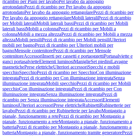
ricambio per Piani per lavabo
Per lavabo da appoggio
arrotondato
Pezzi di ricambio per Per lavabo da appoggio
arrotondato
Per lavabo da appoggio rettangolare
Pezzi di ricambio per
Per lavabo da appoggio rettangolare
Mobili laterali
Pezzi di ricambio
per Mobili laterali
Mobili laterali bassi
Pezzi di ricambio per Mobili
laterali bassi
Mobili a colonna
Pezzi di ricambio per Mobili a
colonna
Mobili a mezza altezza
Pezzi di ricambio per Mobili a mezza
altezza
Mobili pensili
Pezzi di ricambio per Mobili pensili
Ulteriori
mobili per bagno
Pezzi di ricambio per Ulteriori mobili per
bagno
Mensole contenitore
Pezzi di ricambio per Mensole
contenitore
Accessori
Inserti per cassetti e portaoggetti
Portasalviette e
ganci portasalviette
Elementi luminosi
Maniglie
Set piedini
Lavagne
magnetiche
Prese elettriche
Ulteriori accessori
Specchi e mobili
specchio
Specchio
Pezzi di ricambio per Specchio
Con illuminazione
integrata
Pezzi di ricambio per Con illuminazione integrata
Senza
illuminazione integrata
Mobili specchio
Pezzi di ricambio per Mobili
specchio
Con illuminazione integrata
Pezzi di ricambio per Con
illuminazione integrata
Senza illuminazione integrata
Pezzi di
ricambio per Senza illuminazione integrata
Accessori
Elementi
luminosi
Ulteriori accessori
Prese elettriche
Rubinetti
Rubinetterie per
lavabo
Pezzi di ricambio per Rubinetterie per lavabo
Montaggio a
pianale, funzionamento a rete
Pezzi di ricambio per Montaggio a
pianale, funzionamento a rete
Montaggio a pianale, funzionamento a
batteria
Pezzi di ricambio per Montaggio a pianale, funzionamento a
batteria
Montaggio a pianale, funzionamento tramite generatore
Pezzi