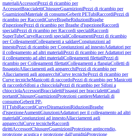
materiali
Accessori
Pezzi di ricambio per
Accessori
Braccialetti
Chiusure
Guarnizioni
Pezzi di ricambio per
Guarnizioni
Materiale di consumo
Geberit PE
Tubi
Raccordi
Pezzi di
ricambio per Raccordi
Curve
Braghe
Riduzioni
Braghe
d'ispezione
Pezzi di ricambio per Braghe d'ispezione
Raccordi
speciali
Pezzi di ricambio per Raccordi speciali
Raccordi
SuperTube
Curve
Raccordi speciali
Collegamenti
Pezzi di ricambio
per Collegamenti
Collegamenti a saldare
Congiunzioni ad
innesto
Pezzi di ricambio per Congiunzioni ad innesto
Adattatori per
il collegamento ad altri materiali
Pezzi di ricambio per Adattatori per
il collegamento ad altri materiali
Collegamenti filettati
Pezzi di
ricambio per Collegamenti filettati
Collegamenti a flangia
Colletti di
fissaggio
Allacciamenti agli apparecchi
Pezzi di ricambio per
Allacciamenti agli apparecchi
Curve tecniche
Pezzi di ricambio per
Curve tecniche
Manicotti di raccordo
Pezzi di ricambio per Manicotti
di raccordo
Sifoni a chiocciola
Pezzi di ricambio per Sifoni a
chiocciola
Accessori
Braccialetti
Fissaggi per braccialetti
Canali
portanti
Chiusure
Guarnizioni
Protezioni cantiere
Materiali di
consumo
Geberit PP-
HT
Tubi
Raccordi
Curve
Diramazioni
Riduzioni
Braghe
d'ispezione
Aumenti
Giunzioni
Adattatori per il collegamento ad altri
materiali
Congiunzioni ad innesto
Allacciamenti agli
apparecchi
Curve tecniche
Raccordi
diritti
Accessori
Chiusure
Guarnizioni
Protezione antincendio,
protezione acustica e protezione dall'umidità
Protezione