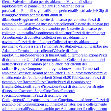
filettati
Valvole di sfiato per riscaldamento
Valvole di sfiato
rapido
Sistemi di pannelli radianti
Tubi
Materiali per la
posa
Isolanti
Pannelli sagomati
Bande perimetrali
Nastri adesivi
Clip di
fissaggio
Additivi per massetti
Giunti di
dilatazione
Reggicurve
Cassette da incasso per collettori
Pezzi di
ricambio per Cassette da incasso per collettori
Cassette da incasso per
collettori, in metallo
Pezzi di ricambio per Cassette da incasso per
collettori, in metallo
Assortimento di collettori
Pezzi di ricambio per
Assortimento di collettori
Collettori per riscaldamento a
pavimento
Pezzi di ricambio per Collettori per riscaldamento a
pavimento
Valvole a sfera
Termometri
Adattatori
Pezzi di ricambio per
Adattatori
Terminali per collettori
Valvole di sfiato
rapido
Chiusure
Suddivisori di flusso
Unità di termoregolazione
Pezzi
di ricambio per Unità di termoregolazione
Collettori per circuiti dei
radiatori
Pezzi di ricambio per Collettori per circuiti dei
radiatori
Bypass
Componenti di regolazione
Attuatori
Termostati
ambiente
Accessori
Isolanti per collettori
Tubi di protezione
Sistemi di
smaltimento dell’edificio
Geberit Silent-db20
Tubi
Raccordi
Pezzi di
ricambio per Raccordi
Curve
Braghe
Pezzi di ricambio per
Braghe
Riduzioni
Braghe d'ispezione
Pezzi di ricambio per Braghe
d'ispezione
Raccordi SuperTube
Curve
Raccordi
speciali
Collegamenti
Pezzi di ricambio per
Collegamenti
Collegamenti a saldare
Congiunzioni ad innesto
Pezzi di
ricambio per Congiunzioni ad innesto
Adattatori per il collegamento
ad altri materiali
Pezzi di ricambio per Adattatori per il collegamento