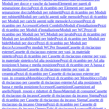
Moduli per docce e vasche da bagno
Elementi per pareti di
separazione doccia
Pezzi di ricambio per Elementi per pareti di
separazione doccia
Moduli per rubinetti
Pezzi di ricambio per Moduli
per rubinetti
Moduli per carichi agenti sulle mensole
Pezzi di ricambio
per Moduli per carichi agenti sulle mensole
Accessori
Pezzi di
ricambio per Accessori
Geberit Combifix
Moduli d'installazione
Pezzi
di ricambio per Moduli d'installazione
Moduli per WC
Pezzi di
ricambio per Moduli per WC
Moduli per lavabi
Pezzi di ricambio per
Moduli per lavabi
Moduli per bidet
Pezzi di ricambio per Moduli per
bidet
Moduli per docce
Pezzi di ricambio per Moduli per
docce
Accessori
Per moduli WC
Per fissaggi
Cassette di risciacquo
esterne
Cassette di risciacquo esterne per vasi, in materiale
sintetico
Pezzi di ricambio per Cassette di risciacquo esterne per vasi,
in materiale sintetico
Ad alta posizione
Pezzi di ricambio per Ad alta
posizione
A bassa e media posizione
Pezzi di ricambio per A bassa e
media posizione
Cassette di risciacquo esterne per vasi, in
ceramica
Pezzi di ricambio per Cassette di risciacquo esterne per
vasi, in ceramica
Monoblocco
Pezzi di ricambio per Monoblocco
Tubi
di risciacquo per cassette di risciacquo esterne
Ad alta posizione
A
bassa e media posizione
Accessori
Guarnizioni
Guarnizioni ad
anello
Nippli, rosoni e riduttori di flusso
Materiali di consumo
Cassette
di risciacquo da incasso
Cassette di risciacquo da incasso Sigma
Pezzi
di ricambio per Cassette di risciacquo da incasso Sigma
Cassette di
risciacquo da incasso Omega
Pezzi di ricambio per Cassette di
risciacquo da incasso Omega
Tubi di risciacquo
Accessori
Rubinetti a