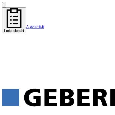
A geberit.it
I miei elenchi