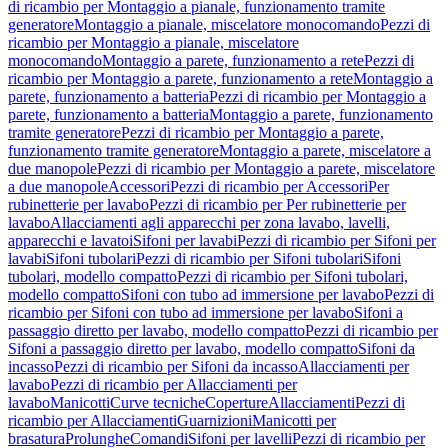
di ricambio per Montaggio a pianale, funzionamento tramite
generatore
Montaggio a pianale, miscelatore monocomando
Pezzi di
ricambio per Montaggio a pianale, miscelatore
monocomando
Montaggio a parete, funzionamento a rete
Pezzi di
ricambio per Montaggio a parete, funzionamento a rete
Montaggio a
parete, funzionamento a batteria
Pezzi di ricambio per Montaggio a
parete, funzionamento a batteria
Montaggio a parete, funzionamento
tramite generatore
Pezzi di ricambio per Montaggio a parete,
funzionamento tramite generatore
Montaggio a parete, miscelatore a
due manopole
Pezzi di ricambio per Montaggio a parete, miscelatore
a due manopole
Accessori
Pezzi di ricambio per Accessori
Per
rubinetterie per lavabo
Pezzi di ricambio per Per rubinetterie per
lavabo
Allacciamenti agli apparecchi per zona lavabo, lavelli,
apparecchi e lavatoi
Sifoni per lavabi
Pezzi di ricambio per Sifoni per
lavabi
Sifoni tubolari
Pezzi di ricambio per Sifoni tubolari
Sifoni
tubolari, modello compatto
Pezzi di ricambio per Sifoni tubolari,
modello compatto
Sifoni con tubo ad immersione per lavabo
Pezzi di
ricambio per Sifoni con tubo ad immersione per lavabo
Sifoni a
passaggio diretto per lavabo, modello compatto
Pezzi di ricambio per
Sifoni a passaggio diretto per lavabo, modello compatto
Sifoni da
incasso
Pezzi di ricambio per Sifoni da incasso
Allacciamenti per
lavabo
Pezzi di ricambio per Allacciamenti per
lavabo
Manicotti
Curve tecniche
Coperture
Allacciamenti
Pezzi di
ricambio per Allacciamenti
Guarnizioni
Manicotti per
brasatura
Prolunghe
Comandi
Sifoni per lavelli
Pezzi di ricambio per