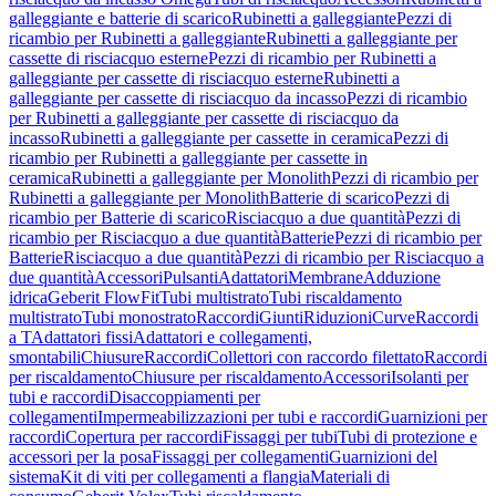
galleggiante e batterie di scarico
Rubinetti a galleggiante
Pezzi di
ricambio per Rubinetti a galleggiante
Rubinetti a galleggiante per
cassette di risciacquo esterne
Pezzi di ricambio per Rubinetti a
galleggiante per cassette di risciacquo esterne
Rubinetti a
galleggiante per cassette di risciacquo da incasso
Pezzi di ricambio
per Rubinetti a galleggiante per cassette di risciacquo da
incasso
Rubinetti a galleggiante per cassette in ceramica
Pezzi di
ricambio per Rubinetti a galleggiante per cassette in
ceramica
Rubinetti a galleggiante per Monolith
Pezzi di ricambio per
Rubinetti a galleggiante per Monolith
Batterie di scarico
Pezzi di
ricambio per Batterie di scarico
Risciacquo a due quantità
Pezzi di
ricambio per Risciacquo a due quantità
Batterie
Pezzi di ricambio per
Batterie
Risciacquo a due quantità
Pezzi di ricambio per Risciacquo a
due quantità
Accessori
Pulsanti
Adattatori
Membrane
Adduzione
idrica
Geberit FlowFit
Tubi multistrato
Tubi riscaldamento
multistrato
Tubi monostrato
Raccordi
Giunti
Riduzioni
Curve
Raccordi
a T
Adattatori fissi
Adattatori e collegamenti,
smontabili
Chiusure
Raccordi
Collettori con raccordo filettato
Raccordi
per riscaldamento
Chiusure per riscaldamento
Accessori
Isolanti per
tubi e raccordi
Disaccoppiamenti per
collegamenti
Impermeabilizzazioni per tubi e raccordi
Guarnizioni per
raccordi
Copertura per raccordi
Fissaggi per tubi
Tubi di protezione e
accessori per la posa
Fissaggi per collegamenti
Guarnizioni del
sistema
Kit di viti per collegamenti a flangia
Materiali di