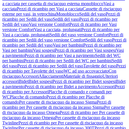
a cacciata per cassetta di risciacquo esterna monoblocco
Vasi a
cacciata
Pezzi di ricambio per Vasi a cacciata
Cassette di risciacquo
esterne per vasi, in vetrochina
Monoblocco
Sedili del vaso
Pezzi di
ricambio per Sedili del vaso
Sedili del vaso
Pezzi di ricambio per
Sedili del vaso
Vasi versione Comfort
Pezzi di ricambio per Vasi
versione Comfort
Vasi a cacciata, prolungati
Pezzi di ricambio per
Vasi a cacciata, prolungati
Sedili del vaso versione Comfort
Pezzi di
ricambio per Sedili del vaso versione Comfort
Sedili del vaso
Pezzi di
ricambio per Sedili del vaso
Vasi per bambini
Pezzi di ricambio per
Vasi per bambini
Vasi sospesi
Pezzi di ricambio per Vasi sospesi
Vasi
a pavimento
Pezzi di ricambio per Vasi a pavimento
Sedili del WC
per bambini
Pezzi di ricambio per Sedili del WC per bambini
Sedili
del vaso
Pezzi di ricambio per Sedili del vaso
Tavolette del vaso
Pezzi
di ricambio per Tavolette del vaso
WC ad uso accovacciato
Con
risciacquo
Accessori
Allacciamenti
Materiale di fissaggio
Ulteriori
accessori
Bidet
Bidet sospesi
Pezzi di ricambio per Bidet sospesi
Bidet
a pavimento
Pezzi di ricambio per Bidet a pavimento
Accessori
Pezzi
di ricambio per Accessori
Placche di comando e comandi per
WC
Placche di comando
Pezzi di ricambio per Placche di
comando
Per cassette di risciacquo da incasso Sigma
Pezzi di
ricambio per Per cassette di risciacquo da incasso Sigma
Per cassette
di risciacquo da incasso Omega
Pezzi di ricambio per Per cassette di
risciacquo da incasso Omega
Per cassette di risciacquo da incasso
Twinline
Pezzi di ricambio per Per cassette di risciacquo da incasso
Twinline
Per cassette di risciacquo da incasso 300T
Pezzi di ricambio