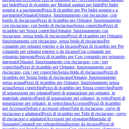
per bidet
Pezzi di ricambio per Moduli sanitari per bidet
Per bidet
sospesi e a pavimento
Pezzi di ricambio per Per bidet sospesi e a
pavimento
Orinatoi
Orinatoi, funzionamento con risciacquo, con
bordo di risciacquo
Pezzi di ricambio per Orinatoi, funzionamento
con risciacquo, con bordo di risciacquo
Senza coperchio
Pezzi di
ricambio per Senza coperchio
Orinatoi, funzionamento con
risciacquo, senza brida di risciacquo
Pezzi di ricambio per Orinatoi,
funzionamento con risciacquo, senza brida di risciacquo
Per
comando per orinatoi esterno o da incasso
Pezzi di ricambio per Per
comando per orinatoi esterno o da incasso
Con comando per
orinatoio integrato
Pezzi di ricambio per Con comando per orinatoio
integrato
Orinatoi, funzionamento con risciacquo, con / per
coperchio
Pezzi di ricambio per Orinatoi, funzionamento con
risciacquo, con / per coperchio
Senza brida di risciacquo
Pezzi di
ricambio per Senza brida di risciacquo
Orinatoi, funzionamento
senza acqua
Pezzi di ricambio per Orinatoi, funzionamento senza
acqua
Senza coperchio
Pezzi di ricambio per Senza coperchio
Pareti
di separazione per orinatoi
Pareti di separazione per orinatoi, in
materiale sintetico
Pareti di separazione per orinatoi, in vetro
Pareti di
separazione per orinatoi, in vetrochina
Accessori
Pezzi di ricambio
per Accessori
Sifoni e accessori sifone
Tubi di risciacquo, curve di
risciacquo e adattatori
Pezzi di ricambio per Tubi di risciacquo, curve
di risciacquo e adattatori
Accessori per erogatore
Materiale di
fissaggio
Comandi per orinatoi
Installazione da incasso
Pezzi di