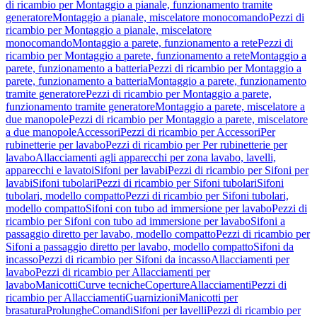
di ricambio per Montaggio a pianale, funzionamento tramite
generatore
Montaggio a pianale, miscelatore monocomando
Pezzi di
ricambio per Montaggio a pianale, miscelatore
monocomando
Montaggio a parete, funzionamento a rete
Pezzi di
ricambio per Montaggio a parete, funzionamento a rete
Montaggio a
parete, funzionamento a batteria
Pezzi di ricambio per Montaggio a
parete, funzionamento a batteria
Montaggio a parete, funzionamento
tramite generatore
Pezzi di ricambio per Montaggio a parete,
funzionamento tramite generatore
Montaggio a parete, miscelatore a
due manopole
Pezzi di ricambio per Montaggio a parete, miscelatore
a due manopole
Accessori
Pezzi di ricambio per Accessori
Per
rubinetterie per lavabo
Pezzi di ricambio per Per rubinetterie per
lavabo
Allacciamenti agli apparecchi per zona lavabo, lavelli,
apparecchi e lavatoi
Sifoni per lavabi
Pezzi di ricambio per Sifoni per
lavabi
Sifoni tubolari
Pezzi di ricambio per Sifoni tubolari
Sifoni
tubolari, modello compatto
Pezzi di ricambio per Sifoni tubolari,
modello compatto
Sifoni con tubo ad immersione per lavabo
Pezzi di
ricambio per Sifoni con tubo ad immersione per lavabo
Sifoni a
passaggio diretto per lavabo, modello compatto
Pezzi di ricambio per
Sifoni a passaggio diretto per lavabo, modello compatto
Sifoni da
incasso
Pezzi di ricambio per Sifoni da incasso
Allacciamenti per
lavabo
Pezzi di ricambio per Allacciamenti per
lavabo
Manicotti
Curve tecniche
Coperture
Allacciamenti
Pezzi di
ricambio per Allacciamenti
Guarnizioni
Manicotti per
brasatura
Prolunghe
Comandi
Sifoni per lavelli
Pezzi di ricambio per