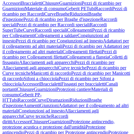
Accessori
Braccialetti
Chiusure
Guarnizioni
Pezzi di ricambio per
Guarnizioni
Materiale di consumo
Geberit PE
Tubi
Raccordi
Pezzi di
ricambio per Raccordi
Curve
Braghe
Riduzioni
Braghe
d'ispezione
Pezzi di ricambio per Braghe d'ispezione
Raccordi
speciali
Pezzi di ricambio per Raccordi speciali
Raccordi
SuperTube
Curve
Raccordi speciali
Collegamenti
Pezzi di ricambio
per Collegamenti
Collegamenti a saldare
Congiunzioni ad
innesto
Pezzi di ricambio per Congiunzioni ad innesto
Adattatori per
il collegamento ad altri materiali
Pezzi di ricambio per Adattatori per
il collegamento ad altri materiali
Collegamenti filettati
Pezzi di
ricambio per Collegamenti filettati
Collegamenti a flangia
Colletti di
fissaggio
Allacciamenti agli apparecchi
Pezzi di ricambio per
Allacciamenti agli apparecchi
Curve tecniche
Pezzi di ricambio per
Curve tecniche
Manicotti di raccordo
Pezzi di ricambio per Manicotti
di raccordo
Sifoni a chiocciola
Pezzi di ricambio per Sifoni a
chiocciola
Accessori
Braccialetti
Fissaggi per braccialetti
Canali
portanti
Chiusure
Guarnizioni
Protezioni cantiere
Materiali di
consumo
Geberit PP-
HT
Tubi
Raccordi
Curve
Diramazioni
Riduzioni
Braghe
d'ispezione
Aumenti
Giunzioni
Adattatori per il collegamento ad altri
materiali
Congiunzioni ad innesto
Allacciamenti agli
apparecchi
Curve tecniche
Raccordi
diritti
Accessori
Chiusure
Guarnizioni
Protezione antincendio,
protezione acustica e protezione dall'umidità
Protezione
antincendio
Pezzi di ricambio per Protezione antincendio
Protezione