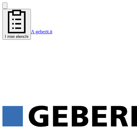
A geberit.it
I miei elenchi