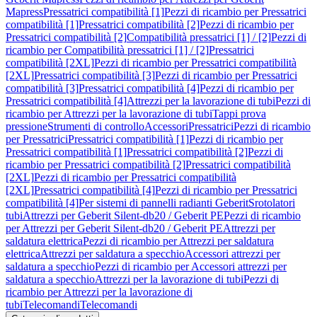
Mapress
Pressatrici compatibilità [1]
Pezzi di ricambio per Pressatrici
compatibilità [1]
Pressatrici compatibilità [2]
Pezzi di ricambio per
Pressatrici compatibilità [2]
Compatibilità pressatrici [1] / [2]
Pezzi di
ricambio per Compatibilità pressatrici [1] / [2]
Pressatrici
compatibilità [2XL]
Pezzi di ricambio per Pressatrici compatibilità
[2XL]
Pressatrici compatibilità [3]
Pezzi di ricambio per Pressatrici
compatibilità [3]
Pressatrici compatibilità [4]
Pezzi di ricambio per
Pressatrici compatibilità [4]
Attrezzi per la lavorazione di tubi
Pezzi di
ricambio per Attrezzi per la lavorazione di tubi
Tappi prova
pressione
Strumenti di controllo
Accessori
Pressatrici
Pezzi di ricambio
per Pressatrici
Pressatrici compatibilità [1]
Pezzi di ricambio per
Pressatrici compatibilità [1]
Pressatrici compatibilità [2]
Pezzi di
ricambio per Pressatrici compatibilità [2]
Pressatrici compatibilità
[2XL]
Pezzi di ricambio per Pressatrici compatibilità
[2XL]
Pressatrici compatibilità [4]
Pezzi di ricambio per Pressatrici
compatibilità [4]
Per sistemi di pannelli radianti Geberit
Srotolatori
tubi
Attrezzi per Geberit Silent-db20 / Geberit PE
Pezzi di ricambio
per Attrezzi per Geberit Silent-db20 / Geberit PE
Attrezzi per
saldatura elettrica
Pezzi di ricambio per Attrezzi per saldatura
elettrica
Attrezzi per saldatura a specchio
Accessori attrezzi per
saldatura a specchio
Pezzi di ricambio per Accessori attrezzi per
saldatura a specchio
Attrezzi per la lavorazione di tubi
Pezzi di
ricambio per Attrezzi per la lavorazione di
tubi
Telecomandi
Telecomandi