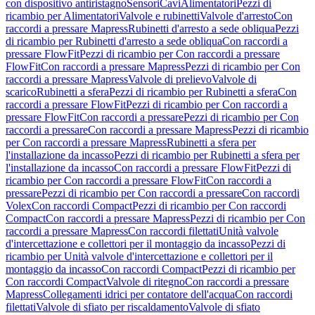
con dispositivo antiristagno
Sensori
Cavi
Alimentatori
Pezzi di
ricambio per Alimentatori
Valvole e rubinetti
Valvole d'arresto
Con
raccordi a pressare Mapress
Rubinetti d'arresto a sede obliqua
Pezzi
di ricambio per Rubinetti d'arresto a sede obliqua
Con raccordi a
pressare FlowFit
Pezzi di ricambio per Con raccordi a pressare
FlowFit
Con raccordi a pressare Mapress
Pezzi di ricambio per Con
raccordi a pressare Mapress
Valvole di prelievo
Valvole di
scarico
Rubinetti a sfera
Pezzi di ricambio per Rubinetti a sfera
Con
raccordi a pressare FlowFit
Pezzi di ricambio per Con raccordi a
pressare FlowFit
Con raccordi a pressare
Pezzi di ricambio per Con
raccordi a pressare
Con raccordi a pressare Mapress
Pezzi di ricambio
per Con raccordi a pressare Mapress
Rubinetti a sfera per
l'installazione da incasso
Pezzi di ricambio per Rubinetti a sfera per
l'installazione da incasso
Con raccordi a pressare FlowFit
Pezzi di
ricambio per Con raccordi a pressare FlowFit
Con raccordi a
pressare
Pezzi di ricambio per Con raccordi a pressare
Con raccordi
Volex
Con raccordi Compact
Pezzi di ricambio per Con raccordi
Compact
Con raccordi a pressare Mapress
Pezzi di ricambio per Con
raccordi a pressare Mapress
Con raccordi filettati
Unità valvole
d'intercettazione e collettori per il montaggio da incasso
Pezzi di
ricambio per Unità valvole d'intercettazione e collettori per il
montaggio da incasso
Con raccordi Compact
Pezzi di ricambio per
Con raccordi Compact
Valvole di ritegno
Con raccordi a pressare
Mapress
Collegamenti idrici per contatore dell'acqua
Con raccordi
filettati
Valvole di sfiato per riscaldamento
Valvole di sfiato