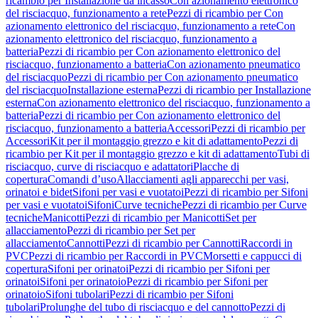
ricambio per Installazione da incasso
Con azionamento elettronico
del risciacquo, funzionamento a rete
Pezzi di ricambio per Con
azionamento elettronico del risciacquo, funzionamento a rete
Con
azionamento elettronico del risciacquo, funzionamento a
batteria
Pezzi di ricambio per Con azionamento elettronico del
risciacquo, funzionamento a batteria
Con azionamento pneumatico
del risciacquo
Pezzi di ricambio per Con azionamento pneumatico
del risciacquo
Installazione esterna
Pezzi di ricambio per Installazione
esterna
Con azionamento elettronico del risciacquo, funzionamento a
batteria
Pezzi di ricambio per Con azionamento elettronico del
risciacquo, funzionamento a batteria
Accessori
Pezzi di ricambio per
Accessori
Kit per il montaggio grezzo e kit di adattamento
Pezzi di
ricambio per Kit per il montaggio grezzo e kit di adattamento
Tubi di
risciacquo, curve di risciacquo e adattatori
Placche di
copertura
Comandi d’uso
Allacciamenti agli apparecchi per vasi,
orinatoi e bidet
Sifoni per vasi e vuotatoi
Pezzi di ricambio per Sifoni
per vasi e vuotatoi
Sifoni
Curve tecniche
Pezzi di ricambio per Curve
tecniche
Manicotti
Pezzi di ricambio per Manicotti
Set per
allacciamento
Pezzi di ricambio per Set per
allacciamento
Cannotti
Pezzi di ricambio per Cannotti
Raccordi in
PVC
Pezzi di ricambio per Raccordi in PVC
Morsetti e cappucci di
copertura
Sifoni per orinatoi
Pezzi di ricambio per Sifoni per
orinatoi
Sifoni per orinatoio
Pezzi di ricambio per Sifoni per
orinatoio
Sifoni tubolari
Pezzi di ricambio per Sifoni
tubolari
Prolunghe del tubo di risciacquo e del cannotto
Pezzi di