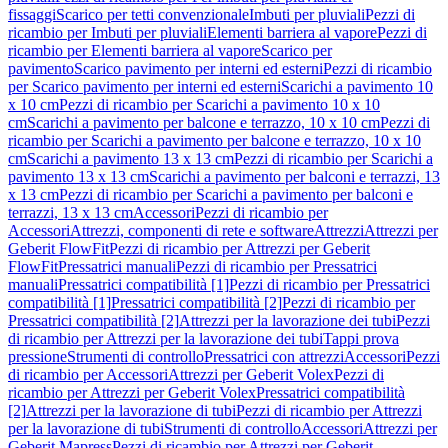
fissaggi
Scarico per tetti convenzionale
Imbuti per pluviali
Pezzi di
ricambio per Imbuti per pluviali
Elementi barriera al vapore
Pezzi di
ricambio per Elementi barriera al vapore
Scarico per
pavimento
Scarico pavimento per interni ed esterni
Pezzi di ricambio
per Scarico pavimento per interni ed esterni
Scarichi a pavimento 10
x 10 cm
Pezzi di ricambio per Scarichi a pavimento 10 x 10
cm
Scarichi a pavimento per balcone e terrazzo, 10 x 10 cm
Pezzi di
ricambio per Scarichi a pavimento per balcone e terrazzo, 10 x 10
cm
Scarichi a pavimento 13 x 13 cm
Pezzi di ricambio per Scarichi a
pavimento 13 x 13 cm
Scarichi a pavimento per balconi e terrazzi, 13
x 13 cm
Pezzi di ricambio per Scarichi a pavimento per balconi e
terrazzi, 13 x 13 cm
Accessori
Pezzi di ricambio per
Accessori
Attrezzi, componenti di rete e software
Attrezzi
Attrezzi per
Geberit FlowFit
Pezzi di ricambio per Attrezzi per Geberit
FlowFit
Pressatrici manuali
Pezzi di ricambio per Pressatrici
manuali
Pressatrici compatibilità [1]
Pezzi di ricambio per Pressatrici
compatibilità [1]
Pressatrici compatibilità [2]
Pezzi di ricambio per
Pressatrici compatibilità [2]
Attrezzi per la lavorazione dei tubi
Pezzi
di ricambio per Attrezzi per la lavorazione dei tubi
Tappi prova
pressione
Strumenti di controllo
Pressatrici con attrezzi
Accessori
Pezzi
di ricambio per Accessori
Attrezzi per Geberit Volex
Pezzi di
ricambio per Attrezzi per Geberit Volex
Pressatrici compatibilità
[2]
Attrezzi per la lavorazione di tubi
Pezzi di ricambio per Attrezzi
per la lavorazione di tubi
Strumenti di controllo
Accessori
Attrezzi per
Geberit Mapress
Pezzi di ricambio per Attrezzi per Geberit