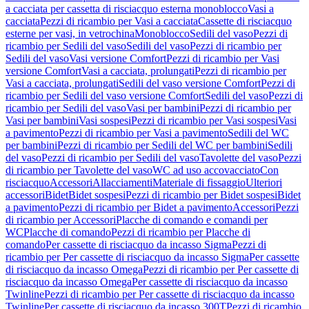
a cacciata per cassetta di risciacquo esterna monoblocco
Vasi a
cacciata
Pezzi di ricambio per Vasi a cacciata
Cassette di risciacquo
esterne per vasi, in vetrochina
Monoblocco
Sedili del vaso
Pezzi di
ricambio per Sedili del vaso
Sedili del vaso
Pezzi di ricambio per
Sedili del vaso
Vasi versione Comfort
Pezzi di ricambio per Vasi
versione Comfort
Vasi a cacciata, prolungati
Pezzi di ricambio per
Vasi a cacciata, prolungati
Sedili del vaso versione Comfort
Pezzi di
ricambio per Sedili del vaso versione Comfort
Sedili del vaso
Pezzi di
ricambio per Sedili del vaso
Vasi per bambini
Pezzi di ricambio per
Vasi per bambini
Vasi sospesi
Pezzi di ricambio per Vasi sospesi
Vasi
a pavimento
Pezzi di ricambio per Vasi a pavimento
Sedili del WC
per bambini
Pezzi di ricambio per Sedili del WC per bambini
Sedili
del vaso
Pezzi di ricambio per Sedili del vaso
Tavolette del vaso
Pezzi
di ricambio per Tavolette del vaso
WC ad uso accovacciato
Con
risciacquo
Accessori
Allacciamenti
Materiale di fissaggio
Ulteriori
accessori
Bidet
Bidet sospesi
Pezzi di ricambio per Bidet sospesi
Bidet
a pavimento
Pezzi di ricambio per Bidet a pavimento
Accessori
Pezzi
di ricambio per Accessori
Placche di comando e comandi per
WC
Placche di comando
Pezzi di ricambio per Placche di
comando
Per cassette di risciacquo da incasso Sigma
Pezzi di
ricambio per Per cassette di risciacquo da incasso Sigma
Per cassette
di risciacquo da incasso Omega
Pezzi di ricambio per Per cassette di
risciacquo da incasso Omega
Per cassette di risciacquo da incasso
Twinline
Pezzi di ricambio per Per cassette di risciacquo da incasso
Twinline
Per cassette di risciacquo da incasso 300T
Pezzi di ricambio