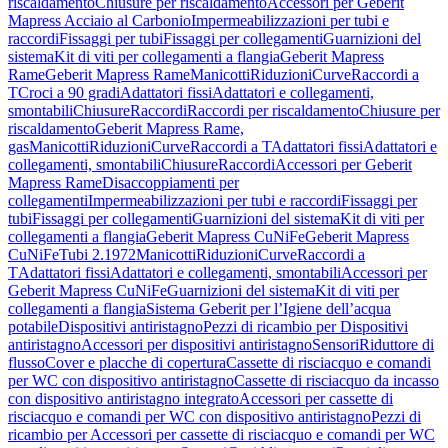
riscaldamento
Chiusure per riscaldamento
Accessori per Geberit
Mapress Acciaio al Carbonio
Impermeabilizzazioni per tubi e
raccordi
Fissaggi per tubi
Fissaggi per collegamenti
Guarnizioni del
sistema
Kit di viti per collegamenti a flangia
Geberit Mapress
Rame
Geberit Mapress Rame
Manicotti
Riduzioni
Curve
Raccordi a
T
Croci a 90 gradi
Adattatori fissi
Adattatori e collegamenti,
smontabili
Chiusure
Raccordi
Raccordi per riscaldamento
Chiusure per
riscaldamento
Geberit Mapress Rame,
gas
Manicotti
Riduzioni
Curve
Raccordi a T
Adattatori fissi
Adattatori e
collegamenti, smontabili
Chiusure
Raccordi
Accessori per Geberit
Mapress Rame
Disaccoppiamenti per
collegamenti
Impermeabilizzazioni per tubi e raccordi
Fissaggi per
tubi
Fissaggi per collegamenti
Guarnizioni del sistema
Kit di viti per
collegamenti a flangia
Geberit Mapress CuNiFe
Geberit Mapress
CuNiFe
Tubi 2.1972
Manicotti
Riduzioni
Curve
Raccordi a
T
Adattatori fissi
Adattatori e collegamenti, smontabili
Accessori per
Geberit Mapress CuNiFe
Guarnizioni del sistema
Kit di viti per
collegamenti a flangia
Sistema Geberit per l’Igiene dell’acqua
potabile
Dispositivi antiristagno
Pezzi di ricambio per Dispositivi
antiristagno
Accessori per dispositivi antiristagno
Sensori
Riduttore di
flusso
Cover e placche di copertura
Cassette di risciacquo e comandi
per WC con dispositivo antiristagno
Cassette di risciacquo da incasso
con dispositivo antiristagno integrato
Accessori per cassette di
risciacquo e comandi per WC con dispositivo antiristagno
Pezzi di
ricambio per Accessori per cassette di risciacquo e comandi per WC