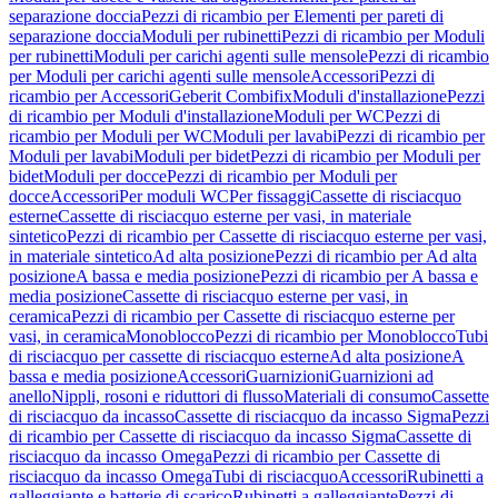
separazione doccia
Pezzi di ricambio per Elementi per pareti di
separazione doccia
Moduli per rubinetti
Pezzi di ricambio per Moduli
per rubinetti
Moduli per carichi agenti sulle mensole
Pezzi di ricambio
per Moduli per carichi agenti sulle mensole
Accessori
Pezzi di
ricambio per Accessori
Geberit Combifix
Moduli d'installazione
Pezzi
di ricambio per Moduli d'installazione
Moduli per WC
Pezzi di
ricambio per Moduli per WC
Moduli per lavabi
Pezzi di ricambio per
Moduli per lavabi
Moduli per bidet
Pezzi di ricambio per Moduli per
bidet
Moduli per docce
Pezzi di ricambio per Moduli per
docce
Accessori
Per moduli WC
Per fissaggi
Cassette di risciacquo
esterne
Cassette di risciacquo esterne per vasi, in materiale
sintetico
Pezzi di ricambio per Cassette di risciacquo esterne per vasi,
in materiale sintetico
Ad alta posizione
Pezzi di ricambio per Ad alta
posizione
A bassa e media posizione
Pezzi di ricambio per A bassa e
media posizione
Cassette di risciacquo esterne per vasi, in
ceramica
Pezzi di ricambio per Cassette di risciacquo esterne per
vasi, in ceramica
Monoblocco
Pezzi di ricambio per Monoblocco
Tubi
di risciacquo per cassette di risciacquo esterne
Ad alta posizione
A
bassa e media posizione
Accessori
Guarnizioni
Guarnizioni ad
anello
Nippli, rosoni e riduttori di flusso
Materiali di consumo
Cassette
di risciacquo da incasso
Cassette di risciacquo da incasso Sigma
Pezzi
di ricambio per Cassette di risciacquo da incasso Sigma
Cassette di
risciacquo da incasso Omega
Pezzi di ricambio per Cassette di
risciacquo da incasso Omega
Tubi di risciacquo
Accessori
Rubinetti a
galleggiante e batterie di scarico
Rubinetti a galleggiante
Pezzi di