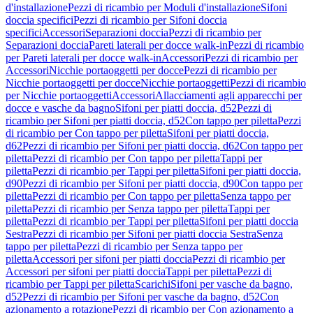
d'installazione
Pezzi di ricambio per Moduli d'installazione
Sifoni
doccia specifici
Pezzi di ricambio per Sifoni doccia
specifici
Accessori
Separazioni doccia
Pezzi di ricambio per
Separazioni doccia
Pareti laterali per docce walk-in
Pezzi di ricambio
per Pareti laterali per docce walk-in
Accessori
Pezzi di ricambio per
Accessori
Nicchie portaoggetti per docce
Pezzi di ricambio per
Nicchie portaoggetti per docce
Nicchie portaoggetti
Pezzi di ricambio
per Nicchie portaoggetti
Accessori
Allacciamenti agli apparecchi per
docce e vasche da bagno
Sifoni per piatti doccia, d52
Pezzi di
ricambio per Sifoni per piatti doccia, d52
Con tappo per piletta
Pezzi
di ricambio per Con tappo per piletta
Sifoni per piatti doccia,
d62
Pezzi di ricambio per Sifoni per piatti doccia, d62
Con tappo per
piletta
Pezzi di ricambio per Con tappo per piletta
Tappi per
piletta
Pezzi di ricambio per Tappi per piletta
Sifoni per piatti doccia,
d90
Pezzi di ricambio per Sifoni per piatti doccia, d90
Con tappo per
piletta
Pezzi di ricambio per Con tappo per piletta
Senza tappo per
piletta
Pezzi di ricambio per Senza tappo per piletta
Tappi per
piletta
Pezzi di ricambio per Tappi per piletta
Sifoni per piatti doccia
Sestra
Pezzi di ricambio per Sifoni per piatti doccia Sestra
Senza
tappo per piletta
Pezzi di ricambio per Senza tappo per
piletta
Accessori per sifoni per piatti doccia
Pezzi di ricambio per
Accessori per sifoni per piatti doccia
Tappi per piletta
Pezzi di
ricambio per Tappi per piletta
Scarichi
Sifoni per vasche da bagno,
d52
Pezzi di ricambio per Sifoni per vasche da bagno, d52
Con
azionamento a rotazione
Pezzi di ricambio per Con azionamento a