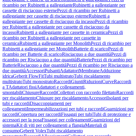
ricambio per Rubinetti a galleggiante
Rubinetti a galleggiante per
cassette di risciacquo esterne
Pezzi di ricambio per Rubinetti a
galleggiante per cassette di risciacquo esterne
Rubinetti a
galleggiante per cassette di risciacquo da incasso
Pezzi di ricambio
per Rubinetti a galleggiante per cassette di risciacquo da
incasso
Rubinetti a galleggiante per cassette in ceramica
Pezzi di
ricambio per Rubinetti a galleggiante per cassette in
ceramica
Rubinetti a galleggiante per Monolith
Pezzi di ricambio per
Rubinetti a galleggiante per Monolith
Batterie di scarico
Pezzi di
ricambio per Batterie di scarico
Risciacquo a due quantità
Pezzi di
ricambio per Risciacquo a due quantità
Batterie
Pezzi di ricambio per
Batterie
Risciacquo a due quantità
Pezzi di ricambio per Risciacquo a
due quantità
Accessori
Pulsanti
Adattatori
Membrane
Adduzione
idrica
Geberit FlowFit
Tubi multistrato
Tubi riscaldamento
multistrato
Tubi monostrato
Raccordi
Giunti
Riduzioni
Curve
Raccordi
a T
Adattatori fissi
Adattatori e collegamenti,
smontabili
Chiusure
Raccordi
Collettori con raccordo filettato
Raccordi
per riscaldamento
Chiusure per riscaldamento
Accessori
Isolanti per
tubi e raccordi
Disaccoppiamenti per
collegamenti
Impermeabilizzazioni per tubi e raccordi
Guarnizioni per
raccordi
Copertura per raccordi
Fissaggi per tubi
Tubi di protezione e
accessori per la posa
Fissaggi per collegamenti
Guarnizioni del
sistema
Kit di viti per collegamenti a flangia
Materiali di
consumo
Geberit Volex
Tubi riscaldamento