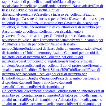
rapido
Sistemi di pannelli radianti
Tubi
Materiali per la
posa
Isolanti
Pannelli sagomati
Bande perimetrali
Nastri adesivi
Clip di
fissaggio
Additivi per massetti
Giunti di
dilatazione
Reggicurve
Cassette da incasso per collettori
Pezzi di
ricambio per Cassette da incasso per collettori
Cassette da incasso per
collettori, in metallo
Pezzi di ricambio per Cassette da incasso per
collettori, in metallo
Assortimento di collettori
Pezzi di ricambio per
Assortimento di collettori
Collettori per riscaldamento a
pavimento
Pezzi di ricambio per Collettori per riscaldamento a
pavimento
Valvole a sfera
Termometri
Adattatori
Pezzi di ricambio per
Adattatori
Terminali per collettori
Valvole di sfiato
rapido
Chiusure
Suddivisori di flusso
Unità di termoregolazione
Pezzi
di ricambio per Unità di termoregolazione
Collettori per circuiti dei
radiatori
Pezzi di ricambio per Collettori per circuiti dei
radiatori
Bypass
Componenti di regolazione
Attuatori
Termostati
ambiente
Accessori
Isolanti per collettori
Tubi di protezione
Sistemi di
smaltimento dell’edificio
Geberit Silent-db20
Tubi
Raccordi
Pezzi di
ricambio per Raccordi
Curve
Braghe
Pezzi di ricambio per
Braghe
Riduzioni
Braghe d'ispezione
Pezzi di ricambio per Braghe
d'ispezione
Raccordi SuperTube
Curve
Raccordi
speciali
Collegamenti
Pezzi di ricambio per
Collegamenti
Collegamenti a saldare
Congiunzioni ad innesto
Pezzi di
ricambio per Congiunzioni ad innesto
Adattatori per il collegamento
ad altri materiali
Pezzi di ricambio per Adattatori per il collegamento
ad altri materiali
Allacciamenti agli apparecchi
Pezzi di ricambio per