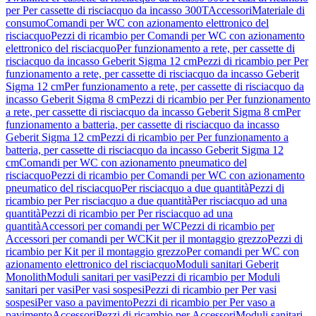
per Per cassette di risciacquo da incasso 300T
Accessori
Materiale di
consumo
Comandi per WC con azionamento elettronico del
risciacquo
Pezzi di ricambio per Comandi per WC con azionamento
elettronico del risciacquo
Per funzionamento a rete, per cassette di
risciacquo da incasso Geberit Sigma 12 cm
Pezzi di ricambio per Per
funzionamento a rete, per cassette di risciacquo da incasso Geberit
Sigma 12 cm
Per funzionamento a rete, per cassette di risciacquo da
incasso Geberit Sigma 8 cm
Pezzi di ricambio per Per funzionamento
a rete, per cassette di risciacquo da incasso Geberit Sigma 8 cm
Per
funzionamento a batteria, per cassette di risciacquo da incasso
Geberit Sigma 12 cm
Pezzi di ricambio per Per funzionamento a
batteria, per cassette di risciacquo da incasso Geberit Sigma 12
cm
Comandi per WC con azionamento pneumatico del
risciacquo
Pezzi di ricambio per Comandi per WC con azionamento
pneumatico del risciacquo
Per risciacquo a due quantità
Pezzi di
ricambio per Per risciacquo a due quantità
Per risciacquo ad una
quantità
Pezzi di ricambio per Per risciacquo ad una
quantità
Accessori per comandi per WC
Pezzi di ricambio per
Accessori per comandi per WC
Kit per il montaggio grezzo
Pezzi di
ricambio per Kit per il montaggio grezzo
Per comandi per WC con
azionamento elettronico del risciacquo
Moduli sanitari Geberit
Monolith
Moduli sanitari per vasi
Pezzi di ricambio per Moduli
sanitari per vasi
Per vasi sospesi
Pezzi di ricambio per Per vasi
sospesi
Per vaso a pavimento
Pezzi di ricambio per Per vaso a
pavimento
Accessori
Pezzi di ricambio per Accessori
Moduli sanitari