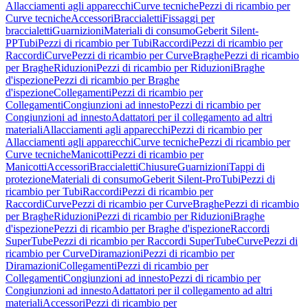
Allacciamenti agli apparecchi
Curve tecniche
Pezzi di ricambio per
Curve tecniche
Accessori
Braccialetti
Fissaggi per
braccialetti
Guarnizioni
Materiali di consumo
Geberit Silent-
PP
Tubi
Pezzi di ricambio per Tubi
Raccordi
Pezzi di ricambio per
Raccordi
Curve
Pezzi di ricambio per Curve
Braghe
Pezzi di ricambio
per Braghe
Riduzioni
Pezzi di ricambio per Riduzioni
Braghe
d'ispezione
Pezzi di ricambio per Braghe
d'ispezione
Collegamenti
Pezzi di ricambio per
Collegamenti
Congiunzioni ad innesto
Pezzi di ricambio per
Congiunzioni ad innesto
Adattatori per il collegamento ad altri
materiali
Allacciamenti agli apparecchi
Pezzi di ricambio per
Allacciamenti agli apparecchi
Curve tecniche
Pezzi di ricambio per
Curve tecniche
Manicotti
Pezzi di ricambio per
Manicotti
Accessori
Braccialetti
Chiusure
Guarnizioni
Tappi di
protezione
Materiali di consumo
Geberit Silent-Pro
Tubi
Pezzi di
ricambio per Tubi
Raccordi
Pezzi di ricambio per
Raccordi
Curve
Pezzi di ricambio per Curve
Braghe
Pezzi di ricambio
per Braghe
Riduzioni
Pezzi di ricambio per Riduzioni
Braghe
d'ispezione
Pezzi di ricambio per Braghe d'ispezione
Raccordi
SuperTube
Pezzi di ricambio per Raccordi SuperTube
Curve
Pezzi di
ricambio per Curve
Diramazioni
Pezzi di ricambio per
Diramazioni
Collegamenti
Pezzi di ricambio per
Collegamenti
Congiunzioni ad innesto
Pezzi di ricambio per
Congiunzioni ad innesto
Adattatori per il collegamento ad altri
materiali
Accessori
Pezzi di ricambio per