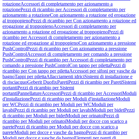
rotazione
Accessori di completamento per azionamento a
rotazione
Pezzi di ricambio per Accessori di completamento per
azionamento a rotazione
Con azionamento a rotazione ed erogazione
al troppopieno
Pezzi di ricambio per Con azionamento a rotazione ed
erogazione al troppopieno
Accessori di completamento per
azionamento a rotazione ed erogazione al troppopieno
Pezzi di
ricambio per Accessori di completamento per azionamento a
rotazione ed erogazione al troppopieno
Con azionamento a pressione
PushControl
Pezzi di ricambio per Con azionamento a pressione
PushControl
Accessori di completamento per comando a pressione
PushControl
Pezzi di ricambio per Accessori di completamento per
comando a pressione PushControl
Con tappo per piletta
Pezzi di
ricambio per Con tappo per piletta
Accessori per sifoni per vasche da
bagno
Tappi per piletta
Allacciamenti idrici
Sistemi di installazione e
di risciacquo
Geberit Duofix
Pareti
Pezzi di ricambio per Pareti
Sistemi
portanti
Pezzi di ricambio per Sistemi
portanti
Pannellature
Accessori
Pezzi di ricambio per Accessori
Moduli
d'installazione
Pezzi di ricambio per Moduli d'installazione
Moduli
per WC
Pezzi di ricambio per Moduli per WC
Moduli per
lavabi
Pezzi di ricambio per Moduli per lavabi
Moduli per bidet
Pezzi
di ricambio per Moduli per bidet
Moduli per orinatoi
Pezzi di
ricambio per Moduli per orinatoi
Moduli per docce con scarico a
parete
Pezzi di ricambio per Moduli per docce con scarico a
parete
Moduli per docce e vasche da bagno
Pezzi di ricambio per
Moduli per docce e vasche da bagno
Elementi per pareti di