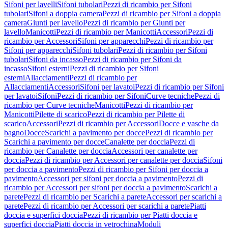
Sifoni per lavelli
Sifoni tubolari
Pezzi di ricambio per Sifoni
tubolari
Sifoni a doppia camera
Pezzi di ricambio per Sifoni a doppia
camera
Giunti per lavello
Pezzi di ricambio per Giunti per
lavello
Manicotti
Pezzi di ricambio per Manicotti
Accessori
Pezzi di
ricambio per Accessori
Sifoni per apparecchi
Pezzi di ricambio per
Sifoni per apparecchi
Sifoni tubolari
Pezzi di ricambio per Sifoni
tubolari
Sifoni da incasso
Pezzi di ricambio per Sifoni da
incasso
Sifoni esterni
Pezzi di ricambio per Sifoni
esterni
Allacciamenti
Pezzi di ricambio per
Allacciamenti
Accessori
Sifoni per lavatoi
Pezzi di ricambio per Sifoni
per lavatoi
Sifoni
Pezzi di ricambio per Sifoni
Curve tecniche
Pezzi di
ricambio per Curve tecniche
Manicotti
Pezzi di ricambio per
Manicotti
Pilette di scarico
Pezzi di ricambio per Pilette di
scarico
Accessori
Pezzi di ricambio per Accessori
Docce e vasche da
bagno
Docce
Scarichi a pavimento per docce
Pezzi di ricambio per
Scarichi a pavimento per docce
Canalette per doccia
Pezzi di
ricambio per Canalette per doccia
Accessori per canalette per
doccia
Pezzi di ricambio per Accessori per canalette per doccia
Sifoni
per doccia a pavimento
Pezzi di ricambio per Sifoni per doccia a
pavimento
Accessori per sifoni per doccia a pavimento
Pezzi di
ricambio per Accessori per sifoni per doccia a pavimento
Scarichi a
parete
Pezzi di ricambio per Scarichi a parete
Accessori per scarichi a
parete
Pezzi di ricambio per Accessori per scarichi a parete
Piatti
doccia e superfici doccia
Pezzi di ricambio per Piatti doccia e
superfici doccia
Piatti doccia in vetrochina
Moduli