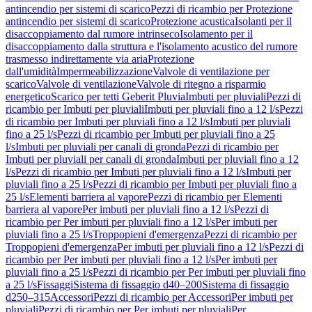
antincendio per sistemi di scarico
Pezzi di ricambio per Protezione
antincendio per sistemi di scarico
Protezione acustica
Isolanti per il
disaccoppiamento dal rumore intrinseco
Isolamento per il
disaccoppiamento dalla struttura e l'isolamento acustico del rumore
trasmesso indirettamente via aria
Protezione
dall'umidità
Impermeabilizzazione
Valvole di ventilazione per
scarico
Valvole di ventilazione
Valvole di ritegno a risparmio
energetico
Scarico per tetti Geberit Pluvia
Imbuti per pluviali
Pezzi di
ricambio per Imbuti per pluviali
Imbuti per pluviali fino a 12 l/s
Pezzi
di ricambio per Imbuti per pluviali fino a 12 l/s
Imbuti per pluviali
fino a 25 l/s
Pezzi di ricambio per Imbuti per pluviali fino a 25
l/s
Imbuti per pluviali per canali di gronda
Pezzi di ricambio per
Imbuti per pluviali per canali di gronda
Imbuti per pluviali fino a 12
l/s
Pezzi di ricambio per Imbuti per pluviali fino a 12 l/s
Imbuti per
pluviali fino a 25 l/s
Pezzi di ricambio per Imbuti per pluviali fino a
25 l/s
Elementi barriera al vapore
Pezzi di ricambio per Elementi
barriera al vapore
Per imbuti per pluviali fino a 12 l/s
Pezzi di
ricambio per Per imbuti per pluviali fino a 12 l/s
Per imbuti per
pluviali fino a 25 l/s
Troppopieni d'emergenza
Pezzi di ricambio per
Troppopieni d'emergenza
Per imbuti per pluviali fino a 12 l/s
Pezzi di
ricambio per Per imbuti per pluviali fino a 12 l/s
Per imbuti per
pluviali fino a 25 l/s
Pezzi di ricambio per Per imbuti per pluviali fino
a 25 l/s
Fissaggi
Sistema di fissaggio d40–200
Sistema di fissaggio
d250–315
Accessori
Pezzi di ricambio per Accessori
Per imbuti per
pluviali
Pezzi di ricambio per Per imbuti per pluviali
Per