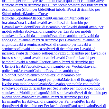
ricambio per Prolunghe del tubo di risciacquo e del cannotto
Curve
tecniche
Pezzi di ricambio per Curve tecniche
Sifoni per bidet
Pezzi di
ricambio per Sifoni per bidet
Sifoni tubolari
Pezzi di ricambio per
Sifoni tubolari
Manicotti
Curve
tecniche
Coperture
Allacciamenti
Guarnizioni
Manicotti per
brasatura
Zona lavabo
Lavabi
Lavabi
Pezzi di ricambio per
Lavabi
Lavabi doppi
Pezzi di ricambio per Lavabi doppi
Lavabi per
mobili sottolavabo
Pezzi di ricambio per Lavabi per mobili
sottolavabo
Lavabi da appoggio
Pezzi di ricambio per Lavabi da
appoggio
Lavamani
Pezzi di ricambio per Lavamani
Lavamani ad
angolo
Lavabi a semincasso
Pezzi di ricambio per Lavabi a
semincasso
Lavabi ad incasso
Pezzi di ricambio per Lavabi ad
incasso
Lavabi da incasso sottopiano
Pezzi di ricambio per Lavabi da
incasso sottopiano
Lavabi a canale
Lavabi Comfort
Lavabi per
bambini
Lavabi a canale
Ulteriori lavabi
Pezzi di ricambio per
Ulteriori lavabi
Vuotatoi
Pezzi di ricambio per Vuotatoi
Lavatoi
polivalenti
Accessori
Colonne
Pezzi di ricambio per
Colonne
Colonne
Semicolonne
Pezzi di ricambio per
Semicolonne
Accessori
Tappi per piletta
Materiale di fissaggio
Set
lavabo con mobile sottolavabo
Set lavabo per mobile con mobile
sottolavabo
Pezzi di ricambio per Set lavabo per mobile con mobile
sottolavabo
Mobili per bagno
Mobili sottolavabo
Pezzi di ricambio per
Mobili sottolavabo
Per lavamani
Pezzi di ricambio per Per
lavamani
Per lavabi
Pezzi di ricambio per Per lavabi
Per lavabi
doppi
Pezzi di ricambio per Per lavabi doppi
Piani per lavabo
Pezzi di