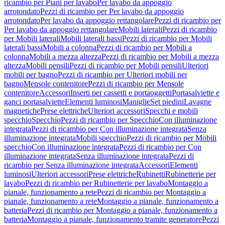
ricambio per Piani per lavabo
Per lavabo da appoggio
arrotondato
Pezzi di ricambio per Per lavabo da appoggio
arrotondato
Per lavabo da appoggio rettangolare
Pezzi di ricambio per
Per lavabo da appoggio rettangolare
Mobili laterali
Pezzi di ricambio
per Mobili laterali
Mobili laterali bassi
Pezzi di ricambio per Mobili
laterali bassi
Mobili a colonna
Pezzi di ricambio per Mobili a
colonna
Mobili a mezza altezza
Pezzi di ricambio per Mobili a mezza
altezza
Mobili pensili
Pezzi di ricambio per Mobili pensili
Ulteriori
mobili per bagno
Pezzi di ricambio per Ulteriori mobili per
bagno
Mensole contenitore
Pezzi di ricambio per Mensole
contenitore
Accessori
Inserti per cassetti e portaoggetti
Portasalviette e
ganci portasalviette
Elementi luminosi
Maniglie
Set piedini
Lavagne
magnetiche
Prese elettriche
Ulteriori accessori
Specchi e mobili
specchio
Specchio
Pezzi di ricambio per Specchio
Con illuminazione
integrata
Pezzi di ricambio per Con illuminazione integrata
Senza
illuminazione integrata
Mobili specchio
Pezzi di ricambio per Mobili
specchio
Con illuminazione integrata
Pezzi di ricambio per Con
illuminazione integrata
Senza illuminazione integrata
Pezzi di
ricambio per Senza illuminazione integrata
Accessori
Elementi
luminosi
Ulteriori accessori
Prese elettriche
Rubinetti
Rubinetterie per
lavabo
Pezzi di ricambio per Rubinetterie per lavabo
Montaggio a
pianale, funzionamento a rete
Pezzi di ricambio per Montaggio a
pianale, funzionamento a rete
Montaggio a pianale, funzionamento a
batteria
Pezzi di ricambio per Montaggio a pianale, funzionamento a
batteria
Montaggio a pianale, funzionamento tramite generatore
Pezzi