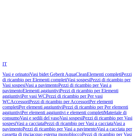
IT
Vasi e orinatoi
Vasi bidet Geberit AquaClean
Elementi completi
Pezzi
di ricambio per Elementi completi
Vasi sospesi
Pezzi di ricambio per
Vasi sospesi
Vasi a pavimento
Pezzi di ricambio per Vasi a
pavimento
Elementi aggiuntivi
Pezzi di ricambio per Elementi
aggiuntivi
Per vasi WC
Pezzi di ricambio per Per vasi
WC
Accessori
Pezzi di ricambio per Accessori
Per elementi
completi
Per elementi aggiuntivi
Pezzi di ricambio per Per elementi
aggiuntivi
Per elementi aggiuntivi e elementi completi
Materiale di
consumo
Vasi e sedili del vaso
Vasi sospesi
Pezzi di ricambio per Vasi
sospesi
Vasi a cacciata
Pezzi di ricambio per Vasi a cacciata
Vasi a
pavimento
Pezzi di ricambio per Vasi a pavimento
Vasi a cacciata per
cassetta di risciacquo esterna monoblocco
Pezzi di ricambio per Vasi