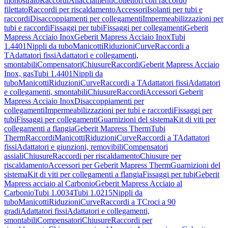
monostrato
Raccordi
Allacciamenti
Collettori con raccordo
filettato
Raccordi per riscaldamento
Accessori
Isolanti per tubi e
raccordi
Disaccoppiamenti per collegamenti
Impermeabilizzazioni per
tubi e raccordi
Fissaggi per tubi
Fissaggi per collegamenti
Geberit
Mapress Acciaio Inox
Geberit Mapress Acciaio Inox
Tubi
1.4401
Nippli da tubo
Manicotti
Riduzioni
Curve
Raccordi a
T
Adattatori fissi
Adattatori e collegamenti,
smontabili
Compensatori
Chiusure
Raccordi
Geberit Mapress Acciaio
Inox, gas
Tubi 1.4401
Nippli da
tubo
Manicotti
Riduzioni
Curve
Raccordi a T
Adattatori fissi
Adattatori
e collegamenti, smontabili
Chiusure
Raccordi
Accessori Geberit
Mapress Acciaio Inox
Disaccoppiamenti per
collegamenti
Impermeabilizzazioni per tubi e raccordi
Fissaggi per
tubi
Fissaggi per collegamenti
Guarnizioni del sistema
Kit di viti per
collegamenti a flangia
Geberit Mapress Therm
Tubi
Therm
Raccordi
Manicotti
Riduzioni
Curve
Raccordi a T
Adattatori
fissi
Adattatori e giunzioni, removibili
Compensatori
assiali
Chiusure
Raccordi per riscaldamento
Chiusure per
riscaldamento
Accessori per Geberit Mapress Therm
Guarnizioni del
sistema
Kit di viti per collegamenti a flangia
Fissaggi per tubi
Geberit
Mapress acciaio al Carbonio
Geberit Mapress Acciaio al
Carbonio
Tubi 1.0034
Tubi 1.0215
Nippli da
tubo
Manicotti
Riduzioni
Curve
Raccordi a T
Croci a 90
gradi
Adattatori fissi
Adattatori e collegamenti,
smontabili
Compensatori
Chiusure
Raccordi per